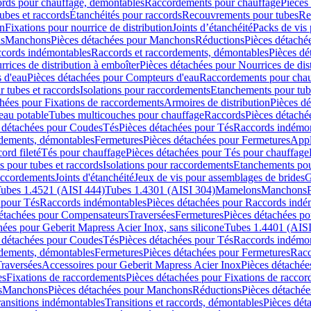
cords pour chauffage, démontables
Raccordements pour chauffage
Pièces
ubes et raccords
Étanchéités pour raccords
Recouvrements pour tubes
Re
on
Fixations pour nourrice de distribution
Joints d’étanchéité
Packs de vis
ds
Manchons
Pièces détachées pour Manchons
Réductions
Pièces détaché
ccords indémontables
Raccords et raccordements, démontables
Pièces dé
rrices de distribution à emboîter
Pièces détachées pour Nourrices de dis
 d'eau
Pièces détachées pour Compteurs d'eau
Raccordements pour chau
r tubes et raccords
Isolations pour raccordements
Etanchements pour tube
chées pour Fixations de raccordements
Armoires de distribution
Pièces dé
eau potable
Tubes multicouches pour chauffage
Raccords
Pièces détaché
 détachées pour Coudes
Tés
Pièces détachées pour Tés
Raccords indémon
rdements, démontables
Fermetures
Pièces détachées pour Fermetures
Appl
ord fileté
Tés pour chauffage
Pièces détachées pour Tés pour chauffage
ns pour tubes et raccords
Isolations pour raccordements
Etanchements pour
raccordements
Joints d'étanchéité
Jeux de vis pour assemblages de brides
G
ubes 1.4521 (AISI 444)
Tubes 1.4301 (AISI 304)
Mamelons
Manchons
 pour Tés
Raccords indémontables
Pièces détachées pour Raccords indé
détachées pour Compensateurs
Traversées
Fermetures
Pièces détachées po
hées pour Geberit Mapress Acier Inox, sans silicone
Tubes 1.4401 (AISI
 détachées pour Coudes
Tés
Pièces détachées pour Tés
Raccords indémon
rdements, démontables
Fermetures
Pièces détachées pour Fermetures
Racc
raversées
Accessoires pour Geberit Mapress Acier Inox
Pièces détachée
es
Fixations de raccordements
Pièces détachées pour Fixations de racco
s
Manchons
Pièces détachées pour Manchons
Réductions
Pièces détachée
ransitions indémontables
Transitions et raccords, démontables
Pièces dét