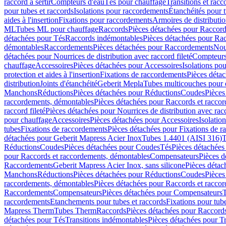
raccord à sertir
Compteurs d'eau
Tés pour chauffage
Transitions et rac
pour tubes et raccords
Isolations pour raccordements
Étanchéités pour t
aides à l'insertion
Fixations pour raccordements
Armoires de distributi
ML
Tubes ML pour chauffage
Raccords
Pièces détachées pour Raccor
détachées pour Tés
Raccords indémontables
Pièces détachées pour Ra
démontables
Raccordements
Pièces détachées pour Raccordements
Nou
détachées pour Nourrices de distribution avec raccord fileté
Compteurs
chauffage
Accessoires
Pièces détachées pour Accessoires
Isolations pou
protection et aides à l'insertion
Fixations de raccordements
Pièces déta
distribution
Joints d'étanchéité
Geberit Mepla
Tubes multicouches pour 
Manchons
Réductions
Pièces détachées pour Réductions
Coudes
Pièces
raccordements, démontables
Pièces détachées pour Raccords et racco
raccord fileté
Pièces détachées pour Nourrices de distribution avec racc
pour chauffage
Accessoires
Pièces détachées pour Accessoires
Isolatio
tubes
Fixations de raccordements
Pièces détachées pour Fixations de 
détachées pour Geberit Mapress Acier Inox
Tubes 1.4401 (AISI 316)
T
Réductions
Coudes
Pièces détachées pour Coudes
Tés
Pièces détachées
pour Raccords et raccordements, démontables
Compensateurs
Pièces 
Raccordements
Geberit Mapress Acier Inox, sans silicone
Pièces détac
Manchons
Réductions
Pièces détachées pour Réductions
Coudes
Pièces
raccordements, démontables
Pièces détachées pour Raccords et racco
Raccordements
Compensateurs
Pièces détachées pour Compensateurs
T
raccordements
Etanchements pour tubes et raccords
Fixations pour tub
Mapress Therm
Tubes Therm
Raccords
Pièces détachées pour Raccord
détachées pour Tés
Transitions indémontables
Pièces détachées pour T