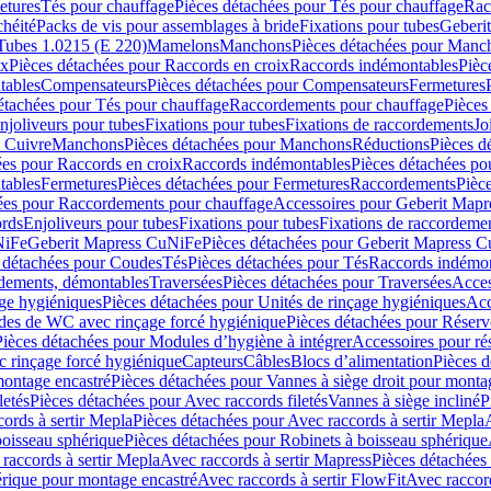
etures
Tés pour chauffage
Pièces détachées pour Tés pour chauffage
Rac
chéité
Packs de vis pour assemblages à bride
Fixations pour tubes
Geberi
Tubes 1.0215 (E 220)
Mamelons
Manchons
Pièces détachées pour Manc
ix
Pièces détachées pour Raccords en croix
Raccords indémontables
Pièc
tables
Compensateurs
Pièces détachées pour Compensateurs
Fermetures
étachées pour Tés pour chauffage
Raccordements pour chauffage
Pièces
njoliveurs pour tubes
Fixations pour tubes
Fixations de raccordements
Jo
s Cuivre
Manchons
Pièces détachées pour Manchons
Réductions
Pièces d
ées pour Raccords en croix
Raccords indémontables
Pièces détachées po
tables
Fermetures
Pièces détachées pour Fermetures
Raccordements
Pièc
ées pour Raccordements pour chauffage
Accessoires pour Geberit Mapr
ords
Enjoliveurs pour tubes
Fixations pour tubes
Fixations de raccordeme
NiFe
Geberit Mapress CuNiFe
Pièces détachées pour Geberit Mapress 
 détachées pour Coudes
Tés
Pièces détachées pour Tés
Raccords indémon
rdements, démontables
Traversées
Pièces détachées pour Traversées
Acces
age hygiéniques
Pièces détachées pour Unités de rinçage hygiéniques
Acc
des de WC avec rinçage forcé hygiénique
Pièces détachées pour Réser
Pièces détachées pour Modules d’hygiène à intégrer
Accessoires pour r
 rinçage forcé hygiénique
Capteurs
Câbles
Blocs d’alimentation
Pièces d
montage encastré
Pièces détachées pour Vannes à siège droit pour monta
letés
Pièces détachées pour Avec raccords filetés
Vannes à siège incliné
P
ords à sertir Mepla
Pièces détachées pour Avec raccords à sertir Mepla
boisseau sphérique
Pièces détachées pour Robinets à boisseau sphérique
raccords à sertir Mepla
Avec raccords à sertir Mapress
Pièces détachées
érique pour montage encastré
Avec raccords à sertir FlowFit
Avec raccord