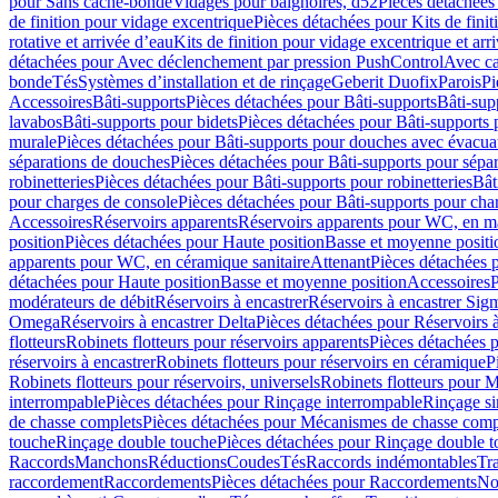
pour Sans cache-bonde
Vidages pour baignoires, d52
Pièces détachées
de finition pour vidage excentrique
Pièces détachées pour Kits de fini
rotative et arrivée d’eau
Kits de finition pour vidage excentrique et arr
détachées pour Avec déclenchement par pression PushControl
Avec c
bonde
Tés
Systèmes d’installation et de rinçage
Geberit Duofix
Parois
Pi
Accessoires
Bâti-supports
Pièces détachées pour Bâti-supports
Bâti-su
lavabos
Bâti-supports pour bidets
Pièces détachées pour Bâti-supports 
murale
Pièces détachées pour Bâti-supports pour douches avec évacua
séparations de douches
Pièces détachées pour Bâti-supports pour sépa
robinetteries
Pièces détachées pour Bâti-supports pour robinetteries
Bât
pour charges de console
Pièces détachées pour Bâti-supports pour cha
Accessoires
Réservoirs apparents
Réservoirs apparents pour WC, en ma
position
Pièces détachées pour Haute position
Basse et moyenne positi
apparents pour WC, en céramique sanitaire
Attenant
Pièces détachées 
détachées pour Haute position
Basse et moyenne position
Accessoires
P
modérateurs de débit
Réservoirs à encastrer
Réservoirs à encastrer Sig
Omega
Réservoirs à encastrer Delta
Pièces détachées pour Réservoirs à
flotteurs
Robinets flotteurs pour réservoirs apparents
Pièces détachées p
réservoirs à encastrer
Robinets flotteurs pour réservoirs en céramique
P
Robinets flotteurs pour réservoirs, universels
Robinets flotteurs pour 
interrompable
Pièces détachées pour Rinçage interrompable
Rinçage s
de chasse complets
Pièces détachées pour Mécanismes de chasse comp
touche
Rinçage double touche
Pièces détachées pour Rinçage double 
Raccords
Manchons
Réductions
Coudes
Tés
Raccords indémontables
Tra
raccordement
Raccordements
Pièces détachées pour Raccordements
Nou