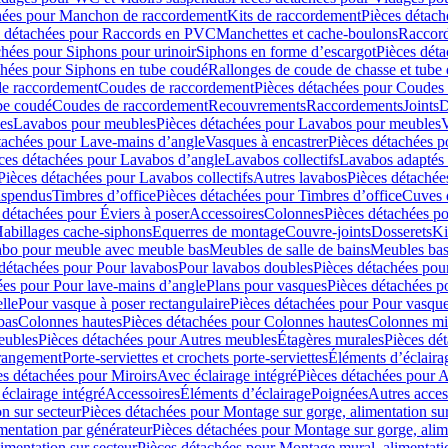
hées pour Manchon de raccordement
Kits de raccordement
Pièces détach
s détachées pour Raccords en PVC
Manchettes et cache-boulons
Raccord
chées pour Siphons pour urinoir
Siphons en forme d’escargot
Pièces dét
chées pour Siphons en tube coudé
Rallonges de coude de chasse et tube 
de raccordement
Coudes de raccordement
Pièces détachées pour Coudes
be coudé
Coudes de raccordement
Recouvrements
Raccordements
Joints
D
es
Lavabos pour meubles
Pièces détachées pour Lavabos pour meubles
V
tachées pour Lave-mains d’angle
Vasques à encastrer
Pièces détachées p
ces détachées pour Lavabos d’angle
Lavabos collectifs
Lavabos adapté
Pièces détachées pour Lavabos collectifs
Autres lavabos
Pièces détachée
uspendus
Timbres dʼoffice
Pièces détachées pour Timbres dʼoffice
Cuves d
 détachées pour Éviers à poser
Accessoires
Colonnes
Pièces détachées p
abillages cache-siphons
Equerres de montage
Couvre-joints
Dosserets
Ki
vabo pour meuble avec meuble bas
Meubles de salle de bains
Meubles bas
 détachées pour Pour lavabos
Pour lavabos doubles
Pièces détachées pou
ées pour Pour lave-mains d’angle
Plans pour vasques
Pièces détachées p
lle
Pour vasque à poser rectangulaire
Pièces détachées pour Pour vasque
bas
Colonnes hautes
Pièces détachées pour Colonnes hautes
Colonnes mi
eubles
Pièces détachées pour Autres meubles
Étagères murales
Pièces dé
 rangement
Porte-serviettes et crochets porte-serviettes
Éléments d’éclaira
es détachées pour Miroirs
Avec éclairage intégré
Pièces détachées pour A
éclairage intégré
Accessoires
Éléments d’éclairage
Poignées
Autres acces
n sur secteur
Pièces détachées pour Montage sur gorge, alimentation sur
mentation par générateur
Pièces détachées pour Montage sur gorge, alim
imentation sur secteur
Pièces détachées pour Montage mural, alimentatio