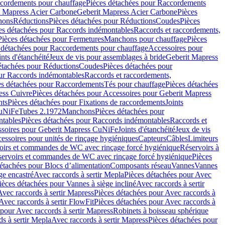
cordements pour chauffage
Pièces détachées pour Raccordements
t Mapress Acier Carbone
Geberit Mapress Acier Carbone
Pièces
hons
Réductions
Pièces détachées pour Réductions
Coudes
Pièces
es détachées pour Raccords indémontables
Raccords et raccordements,
Pièces détachées pour Fermetures
Manchons pour chauffage
Pièces
 détachées pour Raccordements pour chauffage
Accessoires pour
ints d'étanchéité
Jeux de vis pour assemblages à bride
Geberit Mapress
étachées pour Réductions
Coudes
Pièces détachées pour
ur Raccords indémontables
Raccords et raccordements,
es détachées pour Raccordements
Tés pour chauffage
Pièces détachées
ess Cuivre
Pièces détachées pour Accessoires pour Geberit Mapress
nts
Pièces détachées pour Fixations de raccordements
Joints
CuNiFe
Tubes 2.1972
Manchons
Pièces détachées pour
tables
Pièces détachées pour Raccords indémontables
Raccords et
soires pour Geberit Mapress CuNiFe
Joints d'étanchéité
Jeux de vis
essoires pour unités de rinçage hygiéniques
Capteurs
Câbles
Limiteurs
voirs et commandes de WC avec rinçage forcé hygiénique
Réservoirs à
éservoirs et commandes de WC avec rinçage forcé hygiénique
Pièces
étachées pour Blocs d’alimentation
Composants réseau
Vannes
Vannes
ge encastré
Avec raccords à sertir Mepla
Pièces détachées pour Avec
ièces détachées pour Vannes à siège incliné
Avec raccords à sertir
Avec raccords à sertir Mapress
Pièces détachées pour Avec raccords à
Avec raccords à sertir FlowFit
Pièces détachées pour Avec raccords à
 pour Avec raccords à sertir Mapress
Robinets à boisseau sphérique
s à sertir Mepla
Avec raccords à sertir Mapress
Pièces détachées pour