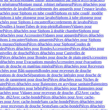
r générateur
Montage mural, robinet mélangeur
Pièces détachées pour
netteries de lavabo
Raccordements des appareils pour l’espace lavabo,
tachées pour Siphons en tube coudé
Siphons en tube coudé, modèle
Siphons à tube plongeur pour lavabo
Siphons à tube plongeur pour
achées pour Siphons à encastrer
Raccordements de lavabo
Pièces
Douilles à braser
Tubes de trop-plein
Rallonges
Vidages pour
re
Pièces détachées pour Siphons à double chambre
Siphons pour
 détachées pour Accessoires
Vidages pour appareils
Pièces détachées
hons à encastrer
Siphons apparents
Pièces détachées pour Siphons
rs muraux
Siphons
Pièces détachées pour Siphons
Coudes de
des
Pièces détachées pour Bondes
Accessoires
Pièces détachées pour
nivelles de douche
Pièces détachées pour Canivelles de
d
Pièces détachées pour Bondes pour douche de plain-pied
Accessoires
 détachées pour Evacuations murales
Accessoires pour évacuations
urs de douche en matériau minéral
Pièces détachées pour Receveurs
achées pour Bâti-supports
Bondes pour receveurs de douche
arations de douche
Séparations de douche latérales pour douche de
hes de rangement pour douches
Pièces détachées pour Niches de
aire
Pièces détachées pour Baignoires en acrylique sanitaire
Baignoires
inéral
Baignoires pour bébés
Pièces détachées pour Baignoires pour
tachées pour Vidages pour receveurs de douche, d52
Avec cache-
che, d62
Avec cache-bonde
Pièces détachées pour Avec cache-
ées pour Avec cache-bonde
Sans cache-bonde
Pièces détachées pour
 pour receveurs de douche Sestra
Sans cache-bonde
Pièces détachées