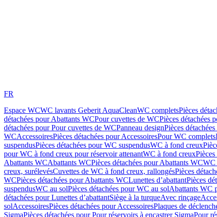
FR
Espace WC
WC lavants Geberit AquaClean
WC complets
Pièces déta
détachées pour Abattants WC
Pour cuvettes de WC
Pièces détachées 
détachées pour Pour cuvettes de WC
Panneau design
Pièces détachées
WC
Accessoires
Pièces détachées pour Accessoires
Pour WC complets
suspendus
Pièces détachées pour WC suspendus
WC à fond creux
Pièc
pour WC à fond creux pour réservoir attenant
WC à fond creux
Pièces
Abattants WC
Abattants WC
Pièces détachées pour Abattants WC
WC 
creux, surélevés
Cuvettes de WC à fond creux, rallongés
Pièces détach
WC
Pièces détachées pour Abattants WC
Lunettes d’abattant
Pièces dé
suspendus
WC au sol
Pièces détachées pour WC au sol
Abattants WC p
détachées pour Lunettes d’abattant
Siège à la turque
Avec rinçage
Acce
sol
Accessoires
Pièces détachées pour Accessoires
Plaques de déclenc
Sigma
Pièces détachées pour Pour réservoirs à encastrer Sigma
Pour ré