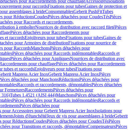
 détachées pour Raccordements pour chauffage
Accessoires
Isolations
couvrement pour raccords
Fixations pour tubes
Gaines de protection et
 pour assemblages à bride
Consommables
Geberit PushFit
Tubes
es pour Réductions
Coudes
Pièces détachées pour Coudes
Tés
Pièces
tachées pour Raccords et raccordements,
tribution à emboîter
Nourrices de distribution avec raccord fileté
Pièces
ffage
Pièces détachées pour Raccordements pour
s et raccords
Enjoliveurs pour tubes
Fixations pour tubes
Gaines de
tachées pour Armoires de distribution
Fixations pour nourrice de
es pour Raccords
Manchons
Pièces détachées pour
tables
Pièces détachées pour Raccords indémontables
Raccords et
iques
Pièces détachées pour Appliques
Nourrices de distribution avec
Raccordements pour chauffage
Pièces détachées pour Raccordements
 tubes et raccords
Enjoliveurs pour tubes
Fixations pour
eberit Mapress Acier Inox
Geberit Mapress Acier Inox
Pièces
Pièces détachées pour Manchons
Réductions
Pièces détachées pour
montables
Raccords et raccordements, démontables
Pièces détachées
ur Fermetures
Raccordements
Pièces détachées pour
 316)
Tubes 1.4521 (AISI 444)
Manchons
Pièces détachées pour
tables
Pièces détachées pour Raccords indémontables
Raccords et
ordements
Pièces détachées pour
s pour Accessoires pour Geberit Mapress Acier Inox
Isolations pour
rdements
Joints d'étanchéité
Jeux de vis pour assemblages à bride
Geberit
s pour Réductions
Coudes
Pièces détachées pour Coudes
Tés
Pièces
achées pour Transitions et raccords, démontables
Compensateurs
Pièces