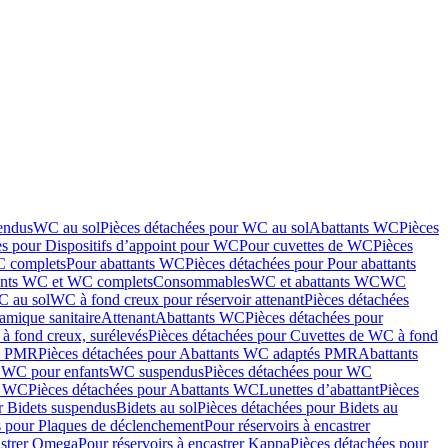
endus
WC au sol
Pièces détachées pour WC au sol
Abattants WC
Pièces
es pour Dispositifs d’appoint pour WC
Pour cuvettes de WC
Pièces
C complets
Pour abattants WC
Pièces détachées pour Pour abattants
ants WC et WC complets
Consommables
WC et abattants WC
WC
C au sol
WC à fond creux pour réservoir attenant
Pièces détachées
amique sanitaire
Attenant
Abattants WC
Pièces détachées pour
à fond creux, surélevés
Pièces détachées pour Cuvettes de WC à fond
és PMR
Pièces détachées pour Abattants WC adaptés PMR
Abattants
r WC pour enfants
WC suspendus
Pièces détachées pour WC
s WC
Pièces détachées pour Abattants WC
Lunettes d’abattant
Pièces
r Bidets suspendus
Bidets au sol
Pièces détachées pour Bidets au
s pour Plaques de déclenchement
Pour réservoirs à encastrer
astrer Omega
Pour réservoirs à encastrer Kappa
Pièces détachées pour