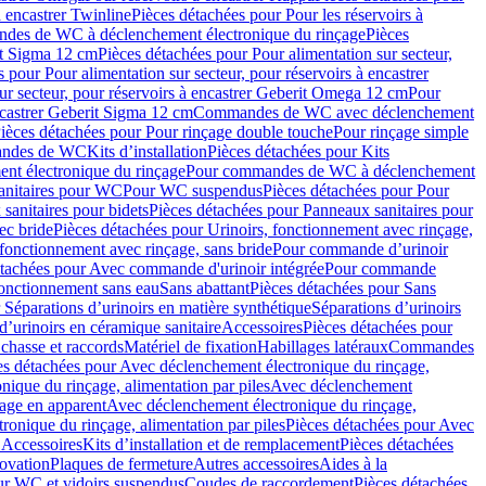
à encastrer Twinline
Pièces détachées pour Pour les réservoirs à
es de WC à déclenchement électronique du rinçage
Pièces
rit Sigma 12 cm
Pièces détachées pour Pour alimentation sur secteur,
 pour Pour alimentation sur secteur, pour réservoirs à encastrer
ur secteur, pour réservoirs à encastrer Geberit Omega 12 cm
Pour
encastrer Geberit Sigma 12 cm
Commandes de WC avec déclenchement
ièces détachées pour Pour rinçage double touche
Pour rinçage simple
mandes de WC
Kits d’installation
Pièces détachées pour Kits
nt électronique du rinçage
Pour commandes de WC à déclenchement
anitaires pour WC
Pour WC suspendus
Pièces détachées pour Pour
sanitaires pour bidets
Pièces détachées pour Panneaux sanitaires pour
ec bride
Pièces détachées pour Urinoirs, fonctionnement avec rinçage,
 fonctionnement avec rinçage, sans bride
Pour commande d’urinoir
étachées pour Avec commande d'urinoir intégrée
Pour commande
fonctionnement sans eau
Sans abattant
Pièces détachées pour Sans
 Séparations d’urinoirs en matière synthétique
Séparations d’urinoirs
d’urinoirs en céramique sanitaire
Accessoires
Pièces détachées pour
chasse et raccords
Matériel de fixation
Habillages latéraux
Commandes
es détachées pour Avec déclenchement électronique du rinçage,
ique du rinçage, alimentation par piles
Avec déclenchement
age en apparent
Avec déclenchement électronique du rinçage,
onique du rinçage, alimentation par piles
Pièces détachées pour Avec
 Accessoires
Kits d’installation et de remplacement
Pièces détachées
novation
Plaques de fermeture
Autres accessoires
Aides à la
ur WC et vidoirs suspendus
Coudes de raccordement
Pièces détachées