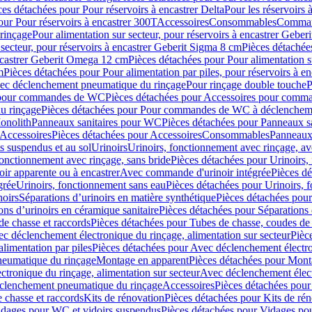
ces détachées pour Pour réservoirs à encastrer Delta
Pour les réservoirs 
our Pour réservoirs à encastrer 300T
Accessoires
Consommables
Command
rinçage
Pour alimentation sur secteur, pour réservoirs à encastrer Gebe
 secteur, pour réservoirs à encastrer Geberit Sigma 8 cm
Pièces détachées
encastrer Geberit Omega 12 cm
Pièces détachées pour Pour alimentation s
m
Pièces détachées pour Pour alimentation par piles, pour réservoirs à 
c déclenchement pneumatique du rinçage
Pour rinçage double touche
P
 pour commandes de WC
Pièces détachées pour Accessoires pour com
u rinçage
Pièces détachées pour Pour commandes de WC à déclencheme
onolith
Panneaux sanitaires pour WC
Pièces détachées pour Panneaux s
Accessoires
Pièces détachées pour Accessoires
Consommables
Panneaux 
s suspendus et au sol
Urinoirs
Urinoirs, fonctionnement avec rinçage, av
fonctionnement avec rinçage, sans bride
Pièces détachées pour Urinoirs,
ir apparente ou à encastrer
Avec commande d'urinoir intégrée
Pièces d
grée
Urinoirs, fonctionnement sans eau
Pièces détachées pour Urinoirs, 
noirs
Séparations d’urinoirs en matière synthétique
Pièces détachées pour
ons d’urinoirs en céramique sanitaire
Pièces détachées pour Séparations 
de chasse et raccords
Pièces détachées pour Tubes de chasse, coudes de 
c déclenchement électronique du rinçage, alimentation sur secteur
Pièc
limentation par piles
Pièces détachées pour Avec déclenchement électron
neumatique du rinçage
Montage en apparent
Pièces détachées pour Mont
tronique du rinçage, alimentation sur secteur
Avec déclenchement électr
clenchement pneumatique du rinçage
Accessoires
Pièces détachées pour
 chasse et raccords
Kits de rénovation
Pièces détachées pour Kits de ré
dages pour WC et vidoirs suspendus
Pièces détachées pour Vidages po