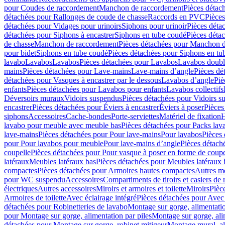
pour Coudes de raccordement
Manchon de raccordement
Pièces détac
détachées pour Rallonges de coude de chasse
Raccords en PVC
Pièce
détachées pour Vidages pour urinoirs
Siphons pour urinoir
Pièces déta
détachées pour Siphons à encastrer
Siphons en tube coudé
Pièces déta
de chasse
Manchon de raccordement
Pièces détachées pour Manchon 
pour bidet
Siphons en tube coudé
Pièces détachées pour Siphons en tu
lavabo
Lavabos
Lavabos
Pièces détachées pour Lavabos
Lavabos doubl
mains
Pièces détachées pour Lave-mains
Lave-mains d’angle
Pièces dé
détachées pour Vasques à encastrer par le dessous
Lavabos d’angle
Piè
enfants
Pièces détachées pour Lavabos pour enfants
Lavabos collectifs
Déversoirs muraux
Vidoirs suspendus
Pièces détachées pour Vidoirs s
encastrer
Pièces détachées pour Éviers à encastrer
Éviers à poser
Pièces
siphons
Accessoires
Cache-bondes
Porte-serviettes
Matériel de fixation
H
lavabo pour meuble avec meuble bas
Pièces détachées pour Packs la
lave-mains
Pièces détachées pour Pour lave-mains
Pour lavabos
Pièces
pour Pour lavabos pour meuble
Pour lave-mains d’angle
Pièces détach
coupelle
Pièces détachées pour Pour vasque à poser en forme de coupe
latéraux
Meubles latéraux bas
Pièces détachées pour Meubles latéraux 
compactes
Pièces détachées pour Armoires hautes compactes
Autres m
pour WC suspendu
Accessoires
Compartiments de tiroirs et casiers de
électriques
Autres accessoires
Miroirs et armoires et toilette
Miroirs
Pièc
Armoires de toilette
Avec éclairage intégré
Pièces détachées pour Avec 
détachées pour Robinetteries de lavabo
Montage sur gorge, alimentatio
pour Montage sur gorge, alimentation par piles
Montage sur gorge, ali
détachées pour Montage sur gorge, robinet mitigeur
Montage mural, al