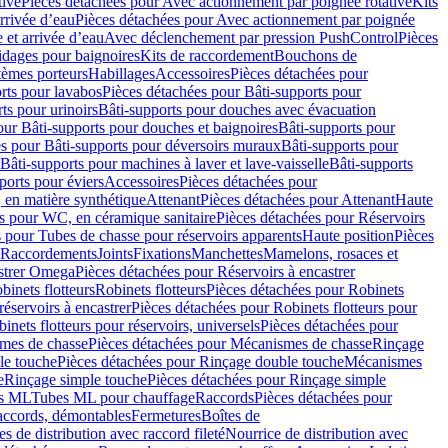
tive
Pièces détachées pour Avec actionnement par poignée rotative
Kits
rrivée d’eau
Pièces détachées pour Avec actionnement par poignée
 et arrivée d’eau
Avec déclenchement par pression PushControl
Pièces
idages pour baignoires
Kits de raccordement
Bouchons de
tèmes porteurs
Habillages
Accessoires
Pièces détachées pour
rts pour lavabos
Pièces détachées pour Bâti-supports pour
ts pour urinoirs
Bâti-supports pour douches avec évacuation
our Bâti-supports pour douches et baignoires
Bâti-supports pour
es pour Bâti-supports pour déversoirs muraux
Bâti-supports pour
Bâti-supports pour machines à laver et lave-vaisselle
Bâti-supports
ports pour éviers
Accessoires
Pièces détachées pour
 en matière synthétique
Attenant
Pièces détachées pour Attenant
Haute
s pour WC, en céramique sanitaire
Pièces détachées pour Réservoirs
 pour Tubes de chasse pour réservoirs apparents
Haute position
Pièces
r Raccordements
Joints
Fixations
Manchettes
Mamelons, rosaces et
astrer Omega
Pièces détachées pour Réservoirs à encastrer
inets flotteurs
Robinets flotteurs
Pièces détachées pour Robinets
réservoirs à encastrer
Pièces détachées pour Robinets flotteurs pour
inets flotteurs pour réservoirs, universels
Pièces détachées pour
mes de chasse
Pièces détachées pour Mécanismes de chasse
Rinçage
le touche
Pièces détachées pour Rinçage double touche
Mécanismes
e
Rinçage simple touche
Pièces détachées pour Rinçage simple
s ML
Tubes ML pour chauffage
Raccords
Pièces détachées pour
raccords, démontables
Fermetures
Boîtes de
s de distribution avec raccord fileté
Nourrice de distribution avec