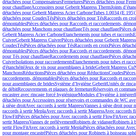
détachées pour Compensateurs
Fermetures
Pièces détachées pour Ferm
pour chauffage
Accessoires pour Geberit Mapress Therm
Joints d’étan
détachées pour Geberit Mapress Acier Carbone
Tubes 1.0034 (E 195)
détachées pour Coudes
Tés
Pièces détachées pour Tés
Raccords en cro
démontables
Pièces détachées pour Raccords et raccordements, démon
détachées pour Manchons pour chauffage
Tés pour chauffage
Pièces d
Geberit Mapress Acier Carbone
Etanchements pour tubes et raccords
E
Cuivre
Geberit Mapress Cuivre
Pièces détachées pour Geberit Mapres
Coudes
Tés
Pièces détachées pour Tés
Raccords en croix
Pièces détach
démontables
Pièces détachées pour Raccords et raccordements, démon
pour Tés pour chauffage
Raccordements pour chauffage
Pièces détach
Cuivre
Isolations pour raccordements
Etanchements pour tubes et racc
d'étanchéité
Jeux de vis pour assemblages à bride
Geberit Mapress Cu
Manchons
Réductions
Pièces détachées pour Réductions
Coudes
Pièces
raccordements, démontables
Pièces détachées pour Raccords et racco
pour assemblages de brides
Système d’hygiène Geberit
Unités de rinç
de débit
Recouvrements et plaques de fermeture
Réservoirs et comman
encastrer avec rinçage forcé hygiénique
Modules d’hygiène à intégrer
détachées pour Accessoires pour réservoirs et commandes de WC avec
à siège droit
Avec raccords à sertir Mapress
Vannes à siège droit pour 
raccords à sertir Mepla
Avec raccords à sertir Mapress
Avec raccords fi
FlowFit
Pièces détachées pour Avec raccords à sertir FlowFit
Avec racc
sertir Mapress
Vannes de prélèvement
Robinets de vidange
Robinets à 
sertir FlowFit
Avec raccords à sertir Mepla
Pièces détachées pour Avec 
pour montage encastré
Pièces détachées pour Robinets à boisseau sph