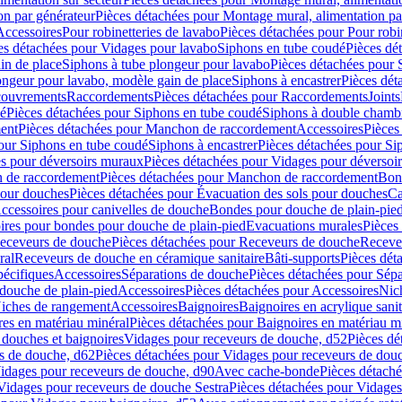
on par générateur
Pièces détachées pour Montage mural, alimentation pa
Accessoires
Pour robinetteries de lavabo
Pièces détachées pour Pour robi
es détachées pour Vidages pour lavabo
Siphons en tube coudé
Pièces dé
in de place
Siphons à tube plongeur pour lavabo
Pièces détachées pour 
ongeur pour lavabo, modèle gain de place
Siphons à encastrer
Pièces dét
ouvrements
Raccordements
Pièces détachées pour Raccordements
Joints
dé
Pièces détachées pour Siphons en tube coudé
Siphons à double chamb
ent
Pièces détachées pour Manchon de raccordement
Accessoires
Pièces
our Siphons en tube coudé
Siphons à encastrer
Pièces détachées pour Sip
s pour déversoirs muraux
Pièces détachées pour Vidages pour déversoi
 de raccordement
Pièces détachées pour Manchon de raccordement
Bon
pour douches
Pièces détachées pour Évacuation des sols pour douches
Ca
ccessoires pour canivelles de douche
Bondes pour douche de plain-pie
ires pour bondes pour douche de plain-pied
Evacuations murales
Pièces
eceveurs de douche
Pièces détachées pour Receveurs de douche
Receve
ral
Receveurs de douche en céramique sanitaire
Bâti-supports
Pièces dét
pécifiques
Accessoires
Séparations de douche
Pièces détachées pour Sép
 douche de plain-pied
Accessoires
Pièces détachées pour Accessoires
Nic
Niches de rangement
Accessoires
Baignoires
Baignoires en acrylique sanit
res en matériau minéral
Pièces détachées pour Baignoires en matériau m
douches et baignoires
Vidages pour receveurs de douche, d52
Pièces dé
s de douche, d62
Pièces détachées pour Vidages pour receveurs de dou
Vidages pour receveurs de douche, d90
Avec cache-bonde
Pièces détach
Vidages pour receveurs de douche Sestra
Pièces détachées pour Vidages