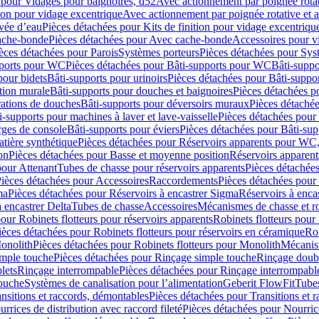
 pour Vidages pour baignoires, d52
Avec actionnement par poignée rota
tion pour vidage excentrique
Avec actionnement par poignée rotative et a
ivée d’eau
Pièces détachées pour Kits de finition pour vidage excentrique
ache-bonde
Pièces détachées pour Avec cache-bonde
Accessoires pour v
èces détachées pour Parois
Systèmes porteurs
Pièces détachées pour Sys
pports pour WC
Pièces détachées pour Bâti-supports pour WC
Bâti-suppo
pour bidets
Bâti-supports pour urinoirs
Pièces détachées pour Bâti-suppor
tion murale
Bâti-supports pour douches et baignoires
Pièces détachées p
rations de douches
Bâti-supports pour déversoirs muraux
Pièces détaché
i-supports pour machines à laver et lave-vaisselle
Pièces détachées pour 
rges de console
Bâti-supports pour éviers
Pièces détachées pour Bâti-sup
tière synthétique
Pièces détachées pour Réservoirs apparents pour WC,
on
Pièces détachées pour Basse et moyenne position
Réservoirs apparent
pour Attenant
Tubes de chasse pour réservoirs apparents
Pièces détachées
ièces détachées pour Accessoires
Raccordements
Pièces détachées pou
ma
Pièces détachées pour Réservoirs à encastrer Sigma
Réservoirs à enc
 encastrer Delta
Tubes de chasse
Accessoires
Mécanismes de chasse et rob
our Robinets flotteurs pour réservoirs apparents
Robinets flotteurs pour 
ièces détachées pour Robinets flotteurs pour réservoirs en céramique
Rob
Monolith
Pièces détachées pour Robinets flotteurs pour Monolith
Mécanis
imple touche
Pièces détachées pour Rinçage simple touche
Rinçage doub
lets
Rinçage interrompable
Pièces détachées pour Rinçage interrompabl
touche
Systèmes de canalisation pour l’alimentation
Geberit FlowFit
Tube
nsitions et raccords, démontables
Pièces détachées pour Transitions et 
rrices de distribution avec raccord fileté
Pièces détachées pour Nourrice