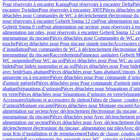
Pour réservoirs à encastrer Kappa
Pour réservoirs à encastrer Delta
Piè
encastrer Twinline
Pour réservoirs à encastrer 300T
Pièces détachées p
détachées pour Commandes de WC à déclenchement électronique du 
pour réservoirs à encastrer Geberit Sigma 12 cm
Pour alimentation sur
Geberit Sigma 8 cm
Pour alimentation sur secteur, pour réservoirs à 
alimentation par piles, pour réservoirs à encastrer Geberit Sigma 12 c
pneumatique du rinçage
Pièces détachées pour Commandes de WC ave
touche
Pièces détachées pour Pour rinçage simple touche
Accessoires
d’installation
Pour commandes de WC à déclenchement électronique d
pneumatique du rinçage
Raccordements
Panneaux sanitaires Geberit M
WC suspendus
Pour WC au sol
Pièces détachées pour Pour WC au sol
bidets
Pour bidets suspendus et au sol
Pièces détachées pour Pour bidet
avec bride
Sans abattant
Pièces détachées pour Sans abattant
Urinoirs, 
apparente ou à encastrer
Pièces détachées pour Pour commande d’urino
d'urinoir intégrée
Pièces détachées pour Pour commande d'urinoir inté
abattant
Séparations d’urinoirs
Pièces détachées pour Séparations d’uri
en verre
Pièces détachées pour Séparations d’urinoirs en verre
Séparati
Accessoires
Siphons et accessoires de siphon
Tubes de chasse, coudes 
dʼurinoir
Montage encastré
Pièces détachées pour Montage encastré
Ave
alimentation sur secteur
Avec déclenchement électronique du rinçage, a
pneumatique du rinçage
Pièces détachées pour Avec déclenchement p
alimentation sur secteur
Pièces détachées pour Avec déclenchement élec
déclenchement électronique du rinçage, alimentation par piles
Avec dé
pour Kits d’installation et de remplacement
Tubes de chasse, coudes de
commande
Raccordements des appareils pour WC, urinoirs et bidets
Vi