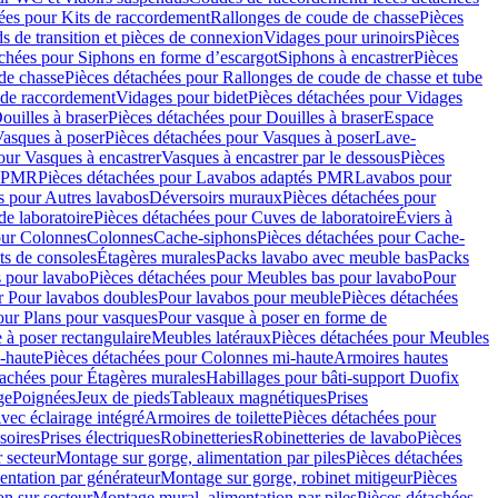
ées pour Kits de raccordement
Rallonges de coude de chasse
Pièces
s de transition et pièces de connexion
Vidages pour urinoirs
Pièces
achées pour Siphons en forme d’escargot
Siphons à encastrer
Pièces
de chasse
Pièces détachées pour Rallonges de coude de chasse et tube
 de raccordement
Vidages pour bidet
Pièces détachées pour Vidages
ouilles à braser
Pièces détachées pour Douilles à braser
Espace
asques à poser
Pièces détachées pour Vasques à poser
Lave-
our Vasques à encastrer
Vasques à encastrer par le dessous
Pièces
s PMR
Pièces détachées pour Lavabos adaptés PMR
Lavabos pour
s pour Autres lavabos
Déversoirs muraux
Pièces détachées pour
e laboratoire
Pièces détachées pour Cuves de laboratoire
Éviers à
our Colonnes
Colonnes
Cache-siphons
Pièces détachées pour Cache-
ts de consoles
Étagères murales
Packs lavabo avec meuble bas
Packs
 pour lavabo
Pièces détachées pour Meubles bas pour lavabo
Pour
r Pour lavabos doubles
Pour lavabos pour meuble
Pièces détachées
our Plans pour vasques
Pour vasque à poser en forme de
 à poser rectangulaire
Meubles latéraux
Pièces détachées pour Meubles
-haute
Pièces détachées pour Colonnes mi-haute
Armoires hautes
tachées pour Étagères murales
Habillages pour bâti-support Duofix
ge
Poignées
Jeux de pieds
Tableaux magnétiques
Prises
vec éclairage intégré
Armoires de toilette
Pièces détachées pour
soires
Prises électriques
Robinetteries
Robinetteries de lavabo
Pièces
 secteur
Montage sur gorge, alimentation par piles
Pièces détachées
entation par générateur
Montage sur gorge, robinet mitigeur
Pièces
n sur secteur
Montage mural, alimentation par piles
Pièces détachées