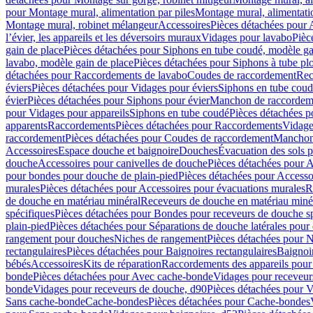
pour Montage mural, alimentation par piles
Montage mural, alimentati
Montage mural, robinet mélangeur
Accessoires
Pièces détachées pour 
l’évier, les appareils et les déversoirs muraux
Vidages pour lavabo
Pièc
gain de place
Pièces détachées pour Siphons en tube coudé, modèle ga
lavabo, modèle gain de place
Pièces détachées pour Siphons à tube pl
détachées pour Raccordements de lavabo
Coudes de raccordement
Rec
éviers
Pièces détachées pour Vidages pour éviers
Siphons en tube cou
évier
Pièces détachées pour Siphons pour évier
Manchon de raccordem
pour Vidages pour appareils
Siphons en tube coudé
Pièces détachées p
apparents
Raccordements
Pièces détachées pour Raccordements
Vidage
raccordement
Pièces détachées pour Coudes de raccordement
Manchon
Accessoires
Espace douche et baignoire
Douches
Évacuation des sols 
douche
Accessoires pour canivelles de douche
Pièces détachées pour A
pour bondes pour douche de plain-pied
Pièces détachées pour Accesso
murales
Pièces détachées pour Accessoires pour évacuations murales
R
de douche en matériau minéral
Receveurs de douche en matériau miné
spécifiques
Pièces détachées pour Bondes pour receveurs de douche s
plain-pied
Pièces détachées pour Séparations de douche latérales pour
rangement pour douches
Niches de rangement
Pièces détachées pour 
rectangulaires
Pièces détachées pour Baignoires rectangulaires
Baignoi
bébés
Accessoires
Kits de réparation
Raccordements des appareils pour 
bonde
Pièces détachées pour Avec cache-bonde
Vidages pour receveur
bonde
Vidages pour receveurs de douche, d90
Pièces détachées pour 
Sans cache-bonde
Cache-bondes
Pièces détachées pour Cache-bondes