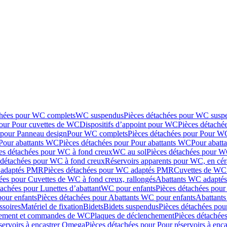
chées pour WC complets
WC suspendus
Pièces détachées pour WC susp
pour Pour cuvettes de WC
Dispositifs d’appoint pour WC
Pièces détaché
 pour Panneau design
Pour WC complets
Pièces détachées pour Pour W
Pour abattants WC
Pièces détachées pour Pour abattants WC
Pour abatt
es détachées pour WC à fond creux
WC au sol
Pièces détachées pour W
 détachées pour WC à fond creux
Réservoirs apparents pour WC, en cér
adaptés PMR
Pièces détachées pour WC adaptés PMR
Cuvettes de WC 
ées pour Cuvettes de WC à fond creux, rallongés
Abattants WC adapt
tachées pour Lunettes d’abattant
WC pour enfants
Pièces détachées pou
our enfants
Pièces détachées pour Abattants WC pour enfants
Abattant
ssoires
Matériel de fixation
Bidets
Bidets suspendus
Pièces détachées pou
hement et commandes de WC
Plaques de déclenchement
Pièces détachée
servoirs à encastrer Omega
Pièces détachées pour Pour réservoirs à enc