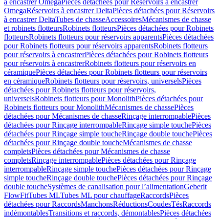
à encastrer Omega
Pièces détachées pour Réservoirs à encastrer
Omega
Réservoirs à encastrer Delta
Pièces détachées pour Réservoirs
à encastrer Delta
Tubes de chasse
Accessoires
Mécanismes de chasse
et robinets flotteurs
Robinets flotteurs
Pièces détachées pour Robinets
flotteurs
Robinets flotteurs pour réservoirs apparents
Pièces détachées
pour Robinets flotteurs pour réservoirs apparents
Robinets flotteurs
pour réservoirs à encastrer
Pièces détachées pour Robinets flotteurs
pour réservoirs à encastrer
Robinets flotteurs pour réservoirs en
céramique
Pièces détachées pour Robinets flotteurs pour réservoirs
en céramique
Robinets flotteurs pour réservoirs, universels
Pièces
détachées pour Robinets flotteurs pour réservoirs,
universels
Robinets flotteurs pour Monolith
Pièces détachées pour
Robinets flotteurs pour Monolith
Mécanismes de chasse
Pièces
détachées pour Mécanismes de chasse
Rinçage interrompable
Pièces
détachées pour Rinçage interrompable
Rinçage simple touche
Pièces
détachées pour Rinçage simple touche
Rinçage double touche
Pièces
détachées pour Rinçage double touche
Mécanismes de chasse
complets
Pièces détachées pour Mécanismes de chasse
complets
Rinçage interrompable
Pièces détachées pour Rinçage
interrompable
Rinçage simple touche
Pièces détachées pour Rinçage
simple touche
Rinçage double touche
Pièces détachées pour Rinçage
double touche
Systèmes de canalisation pour l’alimentation
Geberit
FlowFit
Tubes ML
Tubes ML pour chauffage
Raccords
Pièces
détachées pour Raccords
Manchons
Réductions
Coudes
Tés
Raccords
indémontables
Transitions et raccords, démontables
Pièces détachées