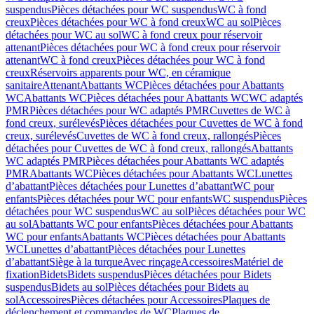
suspendus
Pièces détachées pour WC suspendus
WC à fond
creux
Pièces détachées pour WC à fond creux
WC au sol
Pièces
détachées pour WC au sol
WC à fond creux pour réservoir
attenant
Pièces détachées pour WC à fond creux pour réservoir
attenant
WC à fond creux
Pièces détachées pour WC à fond
creux
Réservoirs apparents pour WC, en céramique
sanitaire
Attenant
Abattants WC
Pièces détachées pour Abattants
WC
Abattants WC
Pièces détachées pour Abattants WC
WC adaptés
PMR
Pièces détachées pour WC adaptés PMR
Cuvettes de WC à
fond creux, surélevés
Pièces détachées pour Cuvettes de WC à fond
creux, surélevés
Cuvettes de WC à fond creux, rallongés
Pièces
détachées pour Cuvettes de WC à fond creux, rallongés
Abattants
WC adaptés PMR
Pièces détachées pour Abattants WC adaptés
PMR
Abattants WC
Pièces détachées pour Abattants WC
Lunettes
d’abattant
Pièces détachées pour Lunettes d’abattant
WC pour
enfants
Pièces détachées pour WC pour enfants
WC suspendus
Pièces
détachées pour WC suspendus
WC au sol
Pièces détachées pour WC
au sol
Abattants WC pour enfants
Pièces détachées pour Abattants
WC pour enfants
Abattants WC
Pièces détachées pour Abattants
WC
Lunettes d’abattant
Pièces détachées pour Lunettes
d’abattant
Siège à la turque
Avec rinçage
Accessoires
Matériel de
fixation
Bidets
Bidets suspendus
Pièces détachées pour Bidets
suspendus
Bidets au sol
Pièces détachées pour Bidets au
sol
Accessoires
Pièces détachées pour Accessoires
Plaques de
déclenchement et commandes de WC
Plaques de