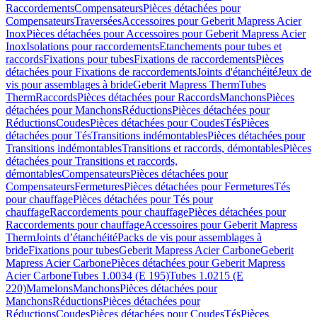
Raccordements
Compensateurs
Pièces détachées pour
Compensateurs
Traversées
Accessoires pour Geberit Mapress Acier
Inox
Pièces détachées pour Accessoires pour Geberit Mapress Acier
Inox
Isolations pour raccordements
Etanchements pour tubes et
raccords
Fixations pour tubes
Fixations de raccordements
Pièces
détachées pour Fixations de raccordements
Joints d'étanchéité
Jeux de
vis pour assemblages à bride
Geberit Mapress Therm
Tubes
Therm
Raccords
Pièces détachées pour Raccords
Manchons
Pièces
détachées pour Manchons
Réductions
Pièces détachées pour
Réductions
Coudes
Pièces détachées pour Coudes
Tés
Pièces
détachées pour Tés
Transitions indémontables
Pièces détachées pour
Transitions indémontables
Transitions et raccords, démontables
Pièces
détachées pour Transitions et raccords,
démontables
Compensateurs
Pièces détachées pour
Compensateurs
Fermetures
Pièces détachées pour Fermetures
Tés
pour chauffage
Pièces détachées pour Tés pour
chauffage
Raccordements pour chauffage
Pièces détachées pour
Raccordements pour chauffage
Accessoires pour Geberit Mapress
Therm
Joints d’étanchéité
Packs de vis pour assemblages à
bride
Fixations pour tubes
Geberit Mapress Acier Carbone
Geberit
Mapress Acier Carbone
Pièces détachées pour Geberit Mapress
Acier Carbone
Tubes 1.0034 (E 195)
Tubes 1.0215 (E
220)
Mamelons
Manchons
Pièces détachées pour
Manchons
Réductions
Pièces détachées pour
Réductions
Coudes
Pièces détachées pour Coudes
Tés
Pièces