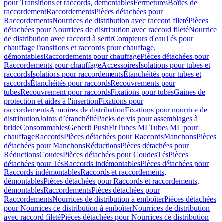
pour Transitions et raccords, démontables
Fermetures
Boîtes de
raccordement
Raccordements
Pièces détachées pour
Raccordements
Nourrices de distribution avec raccord fileté
Pièces
détachées pour Nourrices de distribution avec raccord fileté
Nourrice
de distribution avec raccord à sertir
Compteurs d'eau
Tés pour
chauffage
Transitions et raccords pour chauffage,
démontables
Raccordements pour chauffage
Pièces détachées pour
Raccordements pour chauffage
Accessoires
Isolations pour tubes et
raccords
Isolations pour raccordements
Étanchéités pour tubes et
raccords
Étanchéités pour raccords
Recouvrements pour
tubes
Recouvrement pour raccords
Fixations pour tubes
Gaines de
protection et aides à l'insertion
Fixations pour
raccordements
Armoires de distribution
Fixations pour nourrice de
distribution
Joints d’étanchéité
Packs de vis pour assemblages à
bride
Consommables
Geberit PushFit
Tubes ML
Tubes ML pour
chauffage
Raccords
Pièces détachées pour Raccords
Manchons
Pièces
détachées pour Manchons
Réductions
Pièces détachées pour
Réductions
Coudes
Pièces détachées pour Coudes
Tés
Pièces
détachées pour Tés
Raccords indémontables
Pièces détachées pour
Raccords indémontables
Raccords et raccordements,
démontables
Pièces détachées pour Raccords et raccordements,
démontables
Raccordements
Pièces détachées pour
Raccordements
Nourrices de distribution à emboîter
Pièces détachées
pour Nourrices de distribution à emboîter
Nourrices de distribution
avec raccord fileté
Pièces détachées pour Nourrices de distribution