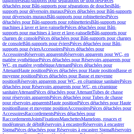
baignoires
Bâti-supports pour séparations de douches
Pièces
détachées pour Bâti-supports pour séparations de douches
Bâti-
supports pour déversoirs muraux
Pièces détachées pour Bâti-supports
pour déversoirs muraux
Bâti-supports pour robinetteries
Pièces
détachées pour Bâti-supports pour robinetteries
Bâti-supports pour
machines à laver et lave-vaisselle
Pièces détachées pour Bâti-
supports pour machines à laver et lave-vaisselle
Bâti-supports pour
charges de console
Pièces détachées pour Bâti-supports pour charges
de console
Bâti-supports pour éviers
Pièces détachées pour Bâti-
supports pour éviers
Accessoires
Pièces détachées pour
Accessoires
Réservoirs apparents
Réservoirs apparents pour WC, en
matière synthétique
Pièces détachées pour Réservoirs apparents pour
WC, en matière synthétique
Attenant
Pièces détachées pour
Attenant
Haute position
Pièces détachées pour Haute position
Basse et
moyenne position
Pièces détachées pour Basse et moyenne
position
Réservoirs apparents pour WC, en céramique sanitaire
Pièces
détachées pour Réservoirs apparents pour WC, en céramique
sanitaire
Attenant
Pièces détachées pour Attenant
Tubes de chasse
pour réservoirs apparents
Pièces détachées pour Tubes de chasse
pour réservoirs apparents
Haute position
Pièces détachées pour Haute
position
Basse et moyenne position
Accessoires
Pièces détachées pour
Accessoires
Raccordements
Pièces détachées pour
Raccordements
Joints
Fixations
Manchettes
Mamelons, rosaces et
modérateurs de débit
Réservoirs à encastrer
Réservoirs à encastrer
Sigma
Pièces détachées pour Réservoirs à encastrer Sigma
Réservoirs