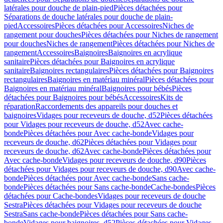
latérales pour douche de plain-pied
Pièces détachées pour
Séparations de douche latérales pour douche de plain-
pied
Accessoires
Pièces détachées pour Accessoires
Niches de
rangement pour douches
Pièces détachées pour Niches de rangement
pour douches
Niches de rangement
Pièces détachées pour Niches de
rangement
Accessoires
Baignoires
Baignoires en acrylique
sanitaire
Pièces détachées pour Baignoires en acrylique
sanitaire
Baignoires rectangulaires
Pièces détachées pour Baignoires
rectangulaires
Baignoires en matériau minéral
Pièces détachées pour
Baignoires en matériau minéral
Baignoires pour bébés
Pièces
détachées pour Baignoires pour bébés
Accessoires
Kits de
réparation
Raccordements des appareils pour douches et
baignoires
Vidages pour receveurs de douche, d52
Pièces détachées
pour Vidages pour receveurs de douche, d52
Avec cache-
bonde
Pièces détachées pour Avec cache-bonde
Vidages pour
receveurs de douche, d62
Pièces détachées pour Vidages pour
receveurs de douche, d62
Avec cache-bonde
Pièces détachées pour
Avec cache-bonde
Vidages pour receveurs de douche, d90
Pièces
détachées pour Vidages pour receveurs de douche, d90
Avec cache-
bonde
Pièces détachées pour Avec cache-bonde
Sans cache-
bonde
Pièces détachées pour Sans cache-bonde
Cache-bondes
Pièces
détachées pour Cache-bondes
Vidages pour receveurs de douche
Sestra
Pièces détachées pour Vidages pour receveurs de douche
Sestra
Sans cache-bonde
Pièces détachées pour Sans cache-
bonde
Vidages pour baignoires, d52
Pièces détachées pour Vidages