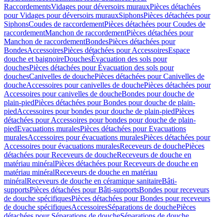
Raccordements
Vidages pour déversoirs muraux
Pièces détachées
pour Vidages pour déversoirs muraux
Siphons
Pièces détachées pour
Siphons
Coudes de raccordement
Pièces détachées pour Coudes de
raccordement
Manchon de raccordement
Pièces détachées pour
Manchon de raccordement
Bondes
Pièces détachées pour
Bondes
Accessoires
Pièces détachées pour Accessoires
Espace
douche et baignoire
Douches
Évacuation des sols pour
douches
Pièces détachées pour Évacuation des sols pour
douches
Canivelles de douche
Pièces détachées pour Canivelles de
douche
Accessoires pour canivelles de douche
Pièces détachées pour
Accessoires pour canivelles de douche
Bondes pour douche de
plain-pied
Pièces détachées pour Bondes pour douche de plain-
pied
Accessoires pour bondes pour douche de plain-pied
Pièces
détachées pour Accessoires pour bondes pour douche de plain-
pied
Evacuations murales
Pièces détachées pour Evacuations
murales
Accessoires pour évacuations murales
Pièces détachées pour
Accessoires pour évacuations murales
Receveurs de douche
Pièces
détachées pour Receveurs de douche
Receveurs de douche en
matériau minéral
Pièces détachées pour Receveurs de douche en
matériau minéral
Receveurs de douche en matériau
minéral
Receveurs de douche en céramique sanitaire
Bâti-
supports
Pièces détachées pour Bâti-supports
Bondes pour receveurs
de douche spécifiques
Pièces détachées pour Bondes pour receveurs
de douche spécifiques
Accessoires
Séparations de douche
Pièces
détachées pour Séparations de douche
Séparations de douche