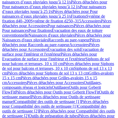
naissances d’eaux pluviales jusqu’à 12 l/s
Pièces détachées pour
Pour naissances d’eaux pluviales jusqu’à 12 l/s
Pour naissances
d’eaux pluviales jusqu’à 25 l/s
Pièces détachées pour Pour
naissances d’eaux pluviales jusqu’à 25 l/s
Fixations
Système de
fixation d40–200
Système de fixation d250–315
Accessoires
Pièces
détachées pour Accessoires
Pour naissances
Pièces détachées pour
Pour naissances
Pour fixations
Évacuation des eaux de toiture
conventionnelle
Naissances d'eaux pluviales
Pièces détachées pour
Naissances d'eaux pluviales
Raccords au pare-vapeur
Pièces
détachées pour Raccords au pare-vapeur
Accessoires
Pièces
détachées pour Accessoires
Évacuation des sols
Evacuation de
surface pour l'intérieur et l'extérieur
Pièces détachées pour
Evacuation de surface pour l'intérieur et l'extérieur
Siphons de sol
pour balcons et terrasses, 10 x 10 cm
Pièces détachées pour Siphons
de sol pour balcons et terrasses, 10 x 10 cm
Siphons de sol 13 x 13
cm
Pièces détachées pour Siphons de sol 13 x 13 cm
Grilles-avaloirs
15 x 15 cm
Pièces détachées pour Grilles-avaloirs 15 x 15
cm
Accessoires
Pièces détachées pour Accessoires
Outillages,
composants réseau et logiciels
Outillages
Outils pour Geberit
FlowFit
Pièces détachées pour Outils pour Geberit FlowFit
Outils de
sertissage manuel
Pièces détachées pour Outils de sertissage
manuel
Compatibilité des outils de sertissage [1]
Pièces détachées
pour Compatibilité des outils de sertissage [1]
Compatibilité des
outils de sertissage [2]
Pièces détachées pour Compatibilité des outils
de sertissage [2]
Outils de préparation de tubes
Pièces détachées pour