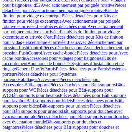
pour baignoires, d52
Avec actionnement par poignée rotative
Pièces
détachées pour Avec actionnement par poignée rotative
Kits de
finition pour vidage excentrique
Pièces détachées pour Kits de
finition pour vidage excentrique
Avec actionnement par poignée
rotative et arrivée d’eau
Pièces détachées pour Avec actionnement
par poignée rotative et arrivée d’eau
Kits de finition pour vidage
excentrique et arrivée d’eau
Pièces détachées pour Kits de finition
pour vidage excentrique et arrivée d’eau
Avec déclenchement par
pression PushControl
Pièces détachées pour Avec déclenchement par
pression PushControl
Avec cache-bonde
Pièces détachées pour Avec
cache-bonde
Accessoires pour vidages pour baignoires
Kits de
raccordement
Bouchons de bonde
Tés
Systèmes d’installation et de
rinçage
Geberit Duofix
Parois
Pièces détachées pour Parois
Systèmes
porteurs
Pièces détachées pour Systèmes
porteurs
Habillages
Accessoires
Pièces détachées pour
Accessoires
Bâti-supports
Pièces détachées pour Bâti-supports
Bâti-
supports pour WC
Pièces détachées pour Bâti-supports pour
WC
Bâti-supports pour lavabos
Pièces détachées pour Bâti-supports
pour lavabos
Bâti-supports pour bidets
Pièces détachées pour Bâti-
supports pour bidets
Bâti-supports pour urinoirs
Pièces détachées
pour Bâti-supports pour urinoirs
Bâti-supports pour douches avec
évacuation murale
Pièces détachées pour Bâti-supports pour douches
avec évacuation murale
Bâti-supports pour douches et
baignoires
Pièces détachées pour Bâti-supports pour douches et