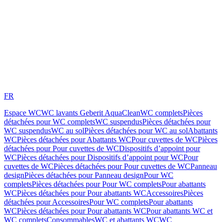
FR
Espace WC
WC lavants Geberit AquaClean
WC complets
Pièces
détachées pour WC complets
WC suspendus
Pièces détachées pour
WC suspendus
WC au sol
Pièces détachées pour WC au sol
Abattants
WC
Pièces détachées pour Abattants WC
Pour cuvettes de WC
Pièces
détachées pour Pour cuvettes de WC
Dispositifs d’appoint pour
WC
Pièces détachées pour Dispositifs d’appoint pour WC
Pour
cuvettes de WC
Pièces détachées pour Pour cuvettes de WC
Panneau
design
Pièces détachées pour Panneau design
Pour WC
complets
Pièces détachées pour Pour WC complets
Pour abattants
WC
Pièces détachées pour Pour abattants WC
Accessoires
Pièces
détachées pour Accessoires
Pour WC complets
Pour abattants
WC
Pièces détachées pour Pour abattants WC
Pour abattants WC et
WC complets
Consommables
WC et abattants WC
WC