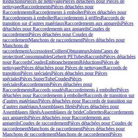
Réductions
Pièces de nettoyage
Pièces détachées pour Pièces de
nettoyage
Raccordements
Pièces détachées pour
Raccordements
Raccordements à emboîter
Pièces détachées pour
Raccordements à emboîter
Raccordements à griffes
Raccords de
transition sur d’autres matériaux
Raccordements aux appareils
Pièces
détachées pour Raccordements aux appareils
Coudes de
raccordement
Pièces détachées pour Coudes de
raccordement
Manchons de raccordement
Pièces détachées pour
Manchons de
raccordement
Accessoires
Colliers
Obturateurs
Joints
Capes de
protection
Consommables
Geberit PE
Tubes
Raccords
Pièces détachées
pour Raccords
Coudes
Embranchements
Réductions
Pièces de
nettoyage
Pièces détachées pour Pièces de nettoyage
Raccords de
transition
Pièces spéciales
Pièces détachées pour Pièces
spéciales
Pièces SuperTube
Coudes
Pièces
spéciales
Raccordements
Pièces détachées pour
Raccordements
Raccords soudés
Raccordements à emboîter
Pièces
détachées pour Raccordements à emboîter
Raccords de transition sur
d’autres matériaux
Pièces détachées pour Raccords de transition sur
d’autres matériaux
Assemblages filetés
Pièces détachées pour
Assemblages filetés
Assemblages de bride
Collerettes
Raccordements
aux appareils
Pièces détachées pour Raccordements aux
appareils
Coudes de raccordement
Pièces détachées pour Coudes de
raccordement
Manchons de raccordement
Pièces détachées pour
Manchons de raccordement
Manchons de raccordement
Pièces