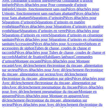
Avec commande d'urinoir intégrée
Pour commande d'urinoir
intégrée
Pièces détachées pour Pour commande d'urinoir
intégrée
Urinoirs, fonctionnement sans eau
Pièces détachées pour
Urinoirs, fonctionnement sans eau
Sans abattant
Pièces détachées
pour Sans abattant
Séparations d’urinoirs
Pièces détachées pour
Séparations d’urinoirs
Séparations d’urinoirs en matière
synthétique
Pièces détachées pour Séparations d’urinoirs en matière
synthétique
Séparations d’urinoirs en verre
Pièces détachées pour
Séparations d’urinoirs en verre
Séparations d’urinoirs en céramique
sanitaire
Pièces détachées pour Séparations d’urinoirs en céramique
sanitaire
Accessoires
Pièces détachées pour Accessoires
Siphons et
accessoires de siphon
Tubes de chasse, coudes de chasse et
raccords
Pièces détachées pour Tubes de chasse, coudes de chasse et
raccords
Matériel de fixation
Habillages latéraux
Commandes
dʼurinoir
Montage encastré
Pièces détachées pour Montage
encastré
Avec déclenchement électronique du rinçage, alimentation
sur secteur
Pièces détachées pour Avec déclenchement électronique
du rinçage, alimentation sur secteur
Avec déclenchement
électronique du rinçage, alimentation par piles
Pièces détachées pour
Avec déclenchement électronique du rinçage, alimentation par
piles
Avec déclenchement pneumatique du rinçage
Pièces détachées
pour Avec déclenchement pneumatique du rinçage
Montage en
apparent
Pièces détachées pour Montage en apparent
Avec
déclenchement électronique du rinçage, alimentation sur
secteur
Pièces détachées pour Avec déclenchement électronique du