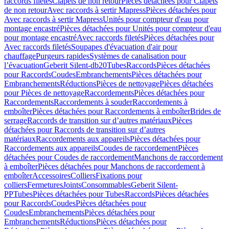
raccords filetés
Clapets de non retour
Pièces détachées pour Clapets
de non retour
Avec raccords à sertir Mapress
Pièces détachées pour
Avec raccords à sertir Mapress
Unités pour compteur d'eau pour
montage encastré
Pièces détachées pour Unités pour compteur d'eau
pour montage encastré
Avec raccords filetés
Pièces détachées pour
Avec raccords filetés
Soupapes d'évacuation d'air pour
chauffage
Purgeurs rapides
Systèmes de canalisation pour
l’évacuation
Geberit Silent-db20
Tubes
Raccords
Pièces détachées
pour Raccords
Coudes
Embranchements
Pièces détachées pour
Embranchements
Réductions
Pièces de nettoyage
Pièces détachées
pour Pièces de nettoyage
Raccordements
Pièces détachées pour
Raccordements
Raccordements à souder
Raccordements à
emboîter
Pièces détachées pour Raccordements à emboîter
Brides de
serrage
Raccords de transition sur d’autres matériaux
Pièces
détachées pour Raccords de transition sur d’autres
matériaux
Raccordements aux appareils
Pièces détachées pour
Raccordements aux appareils
Coudes de raccordement
Pièces
détachées pour Coudes de raccordement
Manchons de raccordement
à emboîter
Pièces détachées pour Manchons de raccordement à
emboîter
Accessoires
Colliers
Fixations pour
colliers
Fermetures
Joints
Consommables
Geberit Silent-
PP
Tubes
Pièces détachées pour Tubes
Raccords
Pièces détachées
pour Raccords
Coudes
Pièces détachées pour
Coudes
Embranchements
Pièces détachées pour
Embranchements
Réductions
Pièces détachées pour