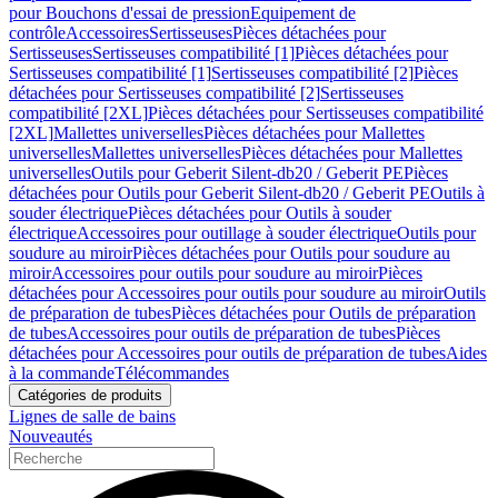
pour Bouchons d'essai de pression
Equipement de
contrôle
Accessoires
Sertisseuses
Pièces détachées pour
Sertisseuses
Sertisseuses compatibilité [1]
Pièces détachées pour
Sertisseuses compatibilité [1]
Sertisseuses compatibilité [2]
Pièces
détachées pour Sertisseuses compatibilité [2]
Sertisseuses
compatibilité [2XL]
Pièces détachées pour Sertisseuses compatibilité
[2XL]
Mallettes universelles
Pièces détachées pour Mallettes
universelles
Mallettes universelles
Pièces détachées pour Mallettes
universelles
Outils pour Geberit Silent-db20 / Geberit PE
Pièces
détachées pour Outils pour Geberit Silent-db20 / Geberit PE
Outils à
souder électrique
Pièces détachées pour Outils à souder
électrique
Accessoires pour outillage à souder électrique
Outils pour
soudure au miroir
Pièces détachées pour Outils pour soudure au
miroir
Accessoires pour outils pour soudure au miroir
Pièces
détachées pour Accessoires pour outils pour soudure au miroir
Outils
de préparation de tubes
Pièces détachées pour Outils de préparation
de tubes
Accessoires pour outils de préparation de tubes
Pièces
détachées pour Accessoires pour outils de préparation de tubes
Aides
à la commande
Télécommandes
Catégories de produits
Lignes de salle de bains
Nouveautés