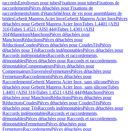
raccords
Enjoliveurs pour tubes
Fixations pour tubes
Fixations de
raccordements
Pièces détachées pour Fixations de
raccordements
Joints d'étanchéité
Jeux de vis pour assemblages de
brides
Geberit Mapress Acier Inox
Geberit Mapress Acier Inox
Pièces
détachées pour Geberit Mapress Acier Inox
Tubes 1.4401 (AISI
316)
Tubes 1.4521 (AISI 444)
Tubes 1.4301 (AISI
304)
Mamelons
Manchons
Pièces détachées pour
Manchons
Réductions
Pièces détachées pour
Réductions
Coudes
Pièces détachées pour Coudes
Tés
Pièces
détachées pour Tés
Raccords indémontables
Pièces détachées pour
Raccords indémontables
Raccords et raccordements,
démontables
Pièces détachées pour Raccords et raccordements,
démontables
Compensateurs
Pièces détachées pour
Compensateurs
Traversées
Fermetures
Pièces détachées pour
Fermetures
Raccordements
Pièces détachées pour
Raccordements
Geberit Mapress Acier Inox, sans silicone
Pièces
détachées pour Geberit Mapress Acier Inox, sans silicone
Tubes
1.4401 (AISI 316)
Tubes 1.4521 (AISI 444)
Manchons
Pièces
détachées pour Manchons
Réductions
Pièces détachées pour
Réductions
Coudes
Pièces détachées pour Coudes
Tés
Pièces
détachées pour Tés
Raccords indémontables
Pièces détachées pour
Raccords indémontables
Raccords et raccordements,
démontables
Pièces détachées pour Raccords et raccordements,
démontables
Fermetures
Pièces détachées pour
Fermetures
Raccordements
Pièces détachées pour