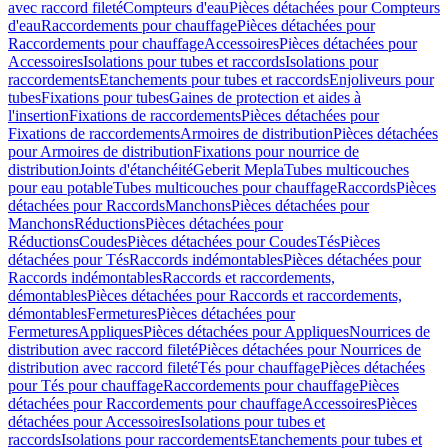
avec raccord fileté
Compteurs d'eau
Pièces détachées pour Compteurs
d'eau
Raccordements pour chauffage
Pièces détachées pour
Raccordements pour chauffage
Accessoires
Pièces détachées pour
Accessoires
Isolations pour tubes et raccords
Isolations pour
raccordements
Etanchements pour tubes et raccords
Enjoliveurs pour
tubes
Fixations pour tubes
Gaines de protection et aides à
l'insertion
Fixations de raccordements
Pièces détachées pour
Fixations de raccordements
Armoires de distribution
Pièces détachées
pour Armoires de distribution
Fixations pour nourrice de
distribution
Joints d'étanchéité
Geberit Mepla
Tubes multicouches
pour eau potable
Tubes multicouches pour chauffage
Raccords
Pièces
détachées pour Raccords
Manchons
Pièces détachées pour
Manchons
Réductions
Pièces détachées pour
Réductions
Coudes
Pièces détachées pour Coudes
Tés
Pièces
détachées pour Tés
Raccords indémontables
Pièces détachées pour
Raccords indémontables
Raccords et raccordements,
démontables
Pièces détachées pour Raccords et raccordements,
démontables
Fermetures
Pièces détachées pour
Fermetures
Appliques
Pièces détachées pour Appliques
Nourrices de
distribution avec raccord fileté
Pièces détachées pour Nourrices de
distribution avec raccord fileté
Tés pour chauffage
Pièces détachées
pour Tés pour chauffage
Raccordements pour chauffage
Pièces
détachées pour Raccordements pour chauffage
Accessoires
Pièces
détachées pour Accessoires
Isolations pour tubes et
raccords
Isolations pour raccordements
Etanchements pour tubes et