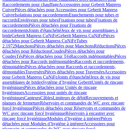
Raccordements pour chauffage
Accessoires pour Geberit Mapress
Cuivre
Pièces détachées pour Accessoires pour Geberit Mapress
Cuivre
Isolations pour raccordements
Etanchements pour tubes et
raccords
Enjoliveurs pour tubes
Fixations pour tubes
Fixations de
raccordements
Pièces détachées pour Fixations de
raccordements
Joints d'étanchéité
Jeux de vis pour assemblages à
bride
Geberit Mapress CuNiFe
Geberit Mapress CuNiFe
Pièces
détachées pour Geberit Mapress CuNiFe
Tubes
2.1972
Manchons
Pièces détachées pour Manchons
Réductions
Pièces
détachées pour Réductions
Coudes
Pièces détachées pour
Coudes
Tés
Pièces détachées pour Tés
Raccords indémontables
Pièces
détachées pour Raccords indémontables
Raccords et raccordements,
démontables
Pièces détachées pour Raccords et raccordements,
démontables
Traversées
Pièces détachées pour Traversées
Accessoires
pour Geberit Mapress CuNiFe
Joints d'étanchéité
Jeux de vis pour
assemblages de brides
Système d’hygiène Geberit
Unités de rinçage
hygiéniques
Pièces détachées pour Unités de rinçage
hygiéniques
Accessoires pour unités de rinçage
hygiéniques
Capteurs
Câbles
Limiteurs de débit
Recouvrements et
plaques de fermeture
Réservoirs et commandes de WC avec rinçage
forcé hygiénique
Pièces détachées pour Réservoirs et commandes de
WC avec rinçage forcé hygiénique
Réservoirs à encastrer avec
rinçage forcé hygiénique
Modules d’hygiène à intégrer
Pièces
détachées pour Modules d’hygiène à intégrer
Accessoires pour
réservoirs et commandes de WC avec rinçage forcé