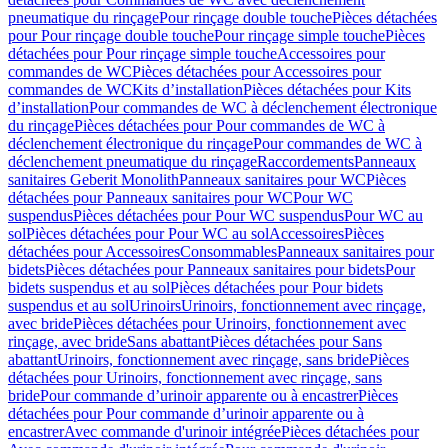
pneumatique du rinçage
Pour rinçage double touche
Pièces détachées
pour Pour rinçage double touche
Pour rinçage simple touche
Pièces
détachées pour Pour rinçage simple touche
Accessoires pour
commandes de WC
Pièces détachées pour Accessoires pour
commandes de WC
Kits d’installation
Pièces détachées pour Kits
d’installation
Pour commandes de WC à déclenchement électronique
du rinçage
Pièces détachées pour Pour commandes de WC à
déclenchement électronique du rinçage
Pour commandes de WC à
déclenchement pneumatique du rinçage
Raccordements
Panneaux
sanitaires Geberit Monolith
Panneaux sanitaires pour WC
Pièces
détachées pour Panneaux sanitaires pour WC
Pour WC
suspendus
Pièces détachées pour Pour WC suspendus
Pour WC au
sol
Pièces détachées pour Pour WC au sol
Accessoires
Pièces
détachées pour Accessoires
Consommables
Panneaux sanitaires pour
bidets
Pièces détachées pour Panneaux sanitaires pour bidets
Pour
bidets suspendus et au sol
Pièces détachées pour Pour bidets
suspendus et au sol
Urinoirs
Urinoirs, fonctionnement avec rinçage,
avec bride
Pièces détachées pour Urinoirs, fonctionnement avec
rinçage, avec bride
Sans abattant
Pièces détachées pour Sans
abattant
Urinoirs, fonctionnement avec rinçage, sans bride
Pièces
détachées pour Urinoirs, fonctionnement avec rinçage, sans
bride
Pour commande d’urinoir apparente ou à encastrer
Pièces
détachées pour Pour commande d’urinoir apparente ou à
encastrer
Avec commande d'urinoir intégrée
Pièces détachées pour