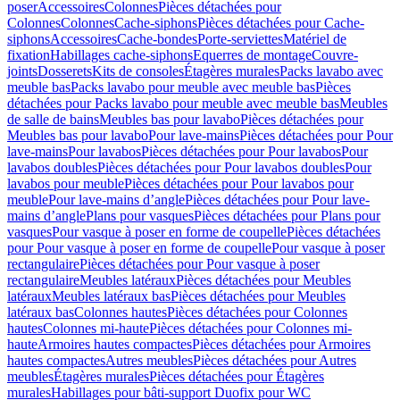
poser
Accessoires
Colonnes
Pièces détachées pour
Colonnes
Colonnes
Cache-siphons
Pièces détachées pour Cache-
siphons
Accessoires
Cache-bondes
Porte-serviettes
Matériel de
fixation
Habillages cache-siphons
Equerres de montage
Couvre-
joints
Dosserets
Kits de consoles
Étagères murales
Packs lavabo avec
meuble bas
Packs lavabo pour meuble avec meuble bas
Pièces
détachées pour Packs lavabo pour meuble avec meuble bas
Meubles
de salle de bains
Meubles bas pour lavabo
Pièces détachées pour
Meubles bas pour lavabo
Pour lave-mains
Pièces détachées pour Pour
lave-mains
Pour lavabos
Pièces détachées pour Pour lavabos
Pour
lavabos doubles
Pièces détachées pour Pour lavabos doubles
Pour
lavabos pour meuble
Pièces détachées pour Pour lavabos pour
meuble
Pour lave-mains d’angle
Pièces détachées pour Pour lave-
mains d’angle
Plans pour vasques
Pièces détachées pour Plans pour
vasques
Pour vasque à poser en forme de coupelle
Pièces détachées
pour Pour vasque à poser en forme de coupelle
Pour vasque à poser
rectangulaire
Pièces détachées pour Pour vasque à poser
rectangulaire
Meubles latéraux
Pièces détachées pour Meubles
latéraux
Meubles latéraux bas
Pièces détachées pour Meubles
latéraux bas
Colonnes hautes
Pièces détachées pour Colonnes
hautes
Colonnes mi-haute
Pièces détachées pour Colonnes mi-
haute
Armoires hautes compactes
Pièces détachées pour Armoires
hautes compactes
Autres meubles
Pièces détachées pour Autres
meubles
Étagères murales
Pièces détachées pour Étagères
murales
Habillages pour bâti-support Duofix pour WC