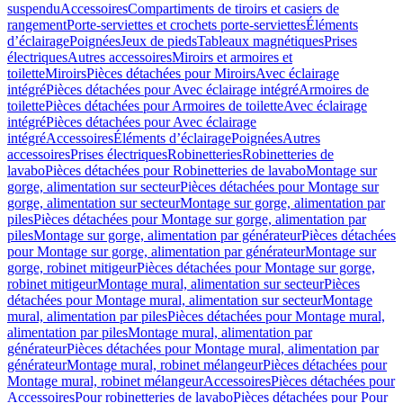
suspendu
Accessoires
Compartiments de tiroirs et casiers de
rangement
Porte-serviettes et crochets porte-serviettes
Éléments
d’éclairage
Poignées
Jeux de pieds
Tableaux magnétiques
Prises
électriques
Autres accessoires
Miroirs et armoires et
toilette
Miroirs
Pièces détachées pour Miroirs
Avec éclairage
intégré
Pièces détachées pour Avec éclairage intégré
Armoires de
toilette
Pièces détachées pour Armoires de toilette
Avec éclairage
intégré
Pièces détachées pour Avec éclairage
intégré
Accessoires
Éléments d’éclairage
Poignées
Autres
accessoires
Prises électriques
Robinetteries
Robinetteries de
lavabo
Pièces détachées pour Robinetteries de lavabo
Montage sur
gorge, alimentation sur secteur
Pièces détachées pour Montage sur
gorge, alimentation sur secteur
Montage sur gorge, alimentation par
piles
Pièces détachées pour Montage sur gorge, alimentation par
piles
Montage sur gorge, alimentation par générateur
Pièces détachées
pour Montage sur gorge, alimentation par générateur
Montage sur
gorge, robinet mitigeur
Pièces détachées pour Montage sur gorge,
robinet mitigeur
Montage mural, alimentation sur secteur
Pièces
détachées pour Montage mural, alimentation sur secteur
Montage
mural, alimentation par piles
Pièces détachées pour Montage mural,
alimentation par piles
Montage mural, alimentation par
générateur
Pièces détachées pour Montage mural, alimentation par
générateur
Montage mural, robinet mélangeur
Pièces détachées pour
Montage mural, robinet mélangeur
Accessoires
Pièces détachées pour
Accessoires
Pour robinetteries de lavabo
Pièces détachées pour Pour