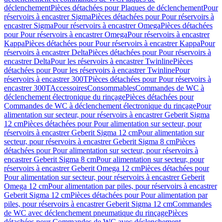
déclenchement
Pièces détachées pour Plaques de déclenchement
Pour
réservoirs à encastrer Sigma
Pièces détachées pour Pour réservoirs à
encastrer Sigma
Pour réservoirs à encastrer Omega
Pièces détachées
pour Pour réservoirs à encastrer Omega
Pour réservoirs à encastrer
Kappa
Pièces détachées pour Pour réservoirs à encastrer Kappa
Pour
réservoirs à encastrer Delta
Pièces détachées pour Pour réservoirs à
encastrer Delta
Pour les réservoirs à encastrer Twinline
Pièces
détachées pour Pour les réservoirs à encastrer Twinline
Pour
réservoirs à encastrer 300T
Pièces détachées pour Pour réservoirs à
encastrer 300T
Accessoires
Consommables
Commandes de WC à
déclenchement électronique du rinçage
Pièces détachées pour
Commandes de WC à déclenchement électronique du rinçage
Pour
alimentation sur secteur, pour réservoirs à encastrer Geberit Sigma
12 cm
Pièces détachées pour Pour alimentation sur secteur, pour
réservoirs à encastrer Geberit Sigma 12 cm
Pour alimentation sur
secteur, pour réservoirs à encastrer Geberit Sigma 8 cm
Pièces
détachées pour Pour alimentation sur secteur, pour réservoirs à
encastrer Geberit Sigma 8 cm
Pour alimentation sur secteur, pour
réservoirs à encastrer Geberit Omega 12 cm
Pièces détachées pour
Pour alimentation sur secteur, pour réservoirs à encastrer Geberit
Omega 12 cm
Pour alimentation par piles, pour réservoirs à encastrer
Geberit Sigma 12 cm
Pièces détachées pour Pour alimentation par
piles, pour réservoirs à encastrer Geberit Sigma 12 cm
Commandes
de WC avec déclenchement pneumatique du rinçage
Pièces
détachées pour Commandes de WC avec déclenchement