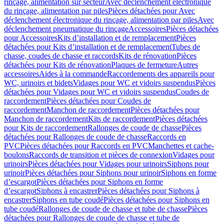
rinçage, alimentation sur secteur
Avec déclenchement électronique
du rinçage, alimentation par piles
Pièces détachées pour Avec
déclenchement électronique du rinçage, alimentation par piles
Avec
déclenchement pneumatique du rinçage
Accessoires
Pièces détachées
pour Accessoires
Kits d’installation et de remplacement
Pièces
détachées pour Kits d’installation et de remplacement
Tubes de
chasse, coudes de chasse et raccords
Kits de rénovation
Pièces
détachées pour Kits de rénovation
Plaques de fermeture
Autres
accessoires
Aides à la commande
Raccordements des appareils pour
WC, urinoirs et bidets
Vidages pour WC et vidoirs suspendus
Pièces
détachées pour Vidages pour WC et vidoirs suspendus
Coudes de
raccordement
Pièces détachées pour Coudes de
raccordement
Manchon de raccordement
Pièces détachées pour
Manchon de raccordement
Kits de raccordement
Pièces détachées
pour Kits de raccordement
Rallonges de coude de chasse
Pièces
détachées pour Rallonges de coude de chasse
Raccords en
PVC
Pièces détachées pour Raccords en PVC
Manchettes et cache-
boulons
Raccords de transition et pièces de connexion
Vidages pour
urinoirs
Pièces détachées pour Vidages pour urinoirs
Siphons pour
urinoir
Pièces détachées pour Siphons pour urinoir
Siphons en forme
d’escargot
Pièces détachées pour Siphons en forme
d’escargot
Siphons à encastrer
Pièces détachées pour Siphons à
encastrer
Siphons en tube coudé
Pièces détachées pour Siphons en
tube coudé
Rallonges de coude de chasse et tube de chasse
Pièces
détachées pour Rallonges de coude de chasse et tube de