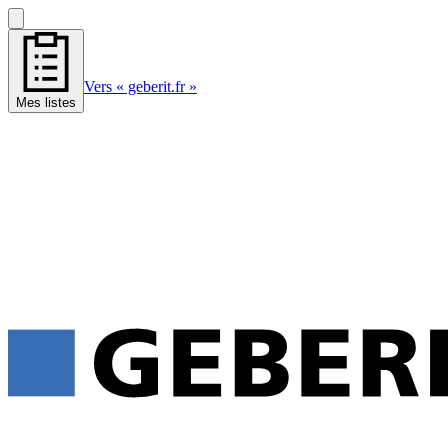
Vers « geberit.fr »
Mes listes