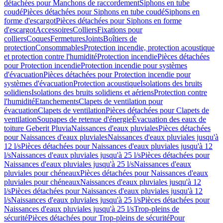
détachées pour Manchons de raccordement
Siphons en tube
coudé
Pièces détachées pour Siphons en tube coudé
Siphons en
forme d'escargot
Pièces détachées pour Siphons en forme
d'escargot
Accessoires
Colliers
Fixations pour
colliers
Coques
Fermetures
Joints
Boîtiers de
protection
Consommables
Protection incendie, protection acoustique
et protection contre l'humidité
Protection incendie
Pièces détachées
pour Protection incendie
Protection incendie pour systèmes
d'évacuation
Pièces détachées pour Protection incendie pour
systèmes d'évacuation
Protection acoustique
Isolations des bruits
solidiens
Isolations des bruits solidiens et aériens
Protection contre
l'humidité
Etanchements
Clapets de ventilation pour
évacuation
Clapets de ventilation
Pièces détachées pour Clapets de
ventilation
Soupapes de retenue d'énergie
Évacuation des eaux de
toiture Geberit Pluvia
Naissances d'eaux pluviales
Pièces détachées
pour Naissances d'eaux pluviales
Naissances d'eaux pluviales jusqu'à
12 l/s
Pièces détachées pour Naissances d'eaux pluviales jusqu'à 12
l/s
Naissances d'eaux pluviales jusqu'à 25 l/s
Pièces détachées pour
Naissances d'eaux pluviales jusqu'à 25 l/s
Naissances d'eaux
pluviales pour chéneaux
Pièces détachées pour Naissances d'eaux
pluviales pour chéneaux
Naissances d'eaux pluviales jusqu'à 12
l/s
Pièces détachées pour Naissances d'eaux pluviales jusqu'à 12
l/s
Naissances d'eaux pluviales jusqu'à 25 l/s
Pièces détachées pour
Naissances d'eaux pluviales jusqu'à 25 l/s
Trop-pleins de
sécurité
Pièces détachées pour Trop-pleins de sécurité
Pour