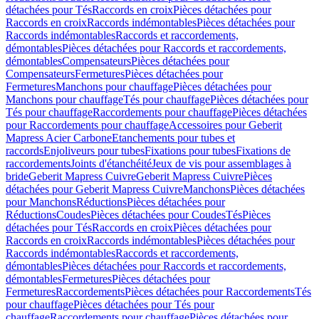
détachées pour Tés
Raccords en croix
Pièces détachées pour
Raccords en croix
Raccords indémontables
Pièces détachées pour
Raccords indémontables
Raccords et raccordements,
démontables
Pièces détachées pour Raccords et raccordements,
démontables
Compensateurs
Pièces détachées pour
Compensateurs
Fermetures
Pièces détachées pour
Fermetures
Manchons pour chauffage
Pièces détachées pour
Manchons pour chauffage
Tés pour chauffage
Pièces détachées pour
Tés pour chauffage
Raccordements pour chauffage
Pièces détachées
pour Raccordements pour chauffage
Accessoires pour Geberit
Mapress Acier Carbone
Etanchements pour tubes et
raccords
Enjoliveurs pour tubes
Fixations pour tubes
Fixations de
raccordements
Joints d'étanchéité
Jeux de vis pour assemblages à
bride
Geberit Mapress Cuivre
Geberit Mapress Cuivre
Pièces
détachées pour Geberit Mapress Cuivre
Manchons
Pièces détachées
pour Manchons
Réductions
Pièces détachées pour
Réductions
Coudes
Pièces détachées pour Coudes
Tés
Pièces
détachées pour Tés
Raccords en croix
Pièces détachées pour
Raccords en croix
Raccords indémontables
Pièces détachées pour
Raccords indémontables
Raccords et raccordements,
démontables
Pièces détachées pour Raccords et raccordements,
démontables
Fermetures
Pièces détachées pour
Fermetures
Raccordements
Pièces détachées pour Raccordements
Tés
pour chauffage
Pièces détachées pour Tés pour
chauffage
Raccordements pour chauffage
Pièces détachées pour