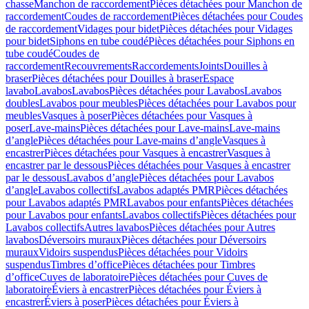
chasse
Manchon de raccordement
Pièces détachées pour Manchon de
raccordement
Coudes de raccordement
Pièces détachées pour Coudes
de raccordement
Vidages pour bidet
Pièces détachées pour Vidages
pour bidet
Siphons en tube coudé
Pièces détachées pour Siphons en
tube coudé
Coudes de
raccordement
Recouvrements
Raccordements
Joints
Douilles à
braser
Pièces détachées pour Douilles à braser
Espace
lavabo
Lavabos
Lavabos
Pièces détachées pour Lavabos
Lavabos
doubles
Lavabos pour meubles
Pièces détachées pour Lavabos pour
meubles
Vasques à poser
Pièces détachées pour Vasques à
poser
Lave-mains
Pièces détachées pour Lave-mains
Lave-mains
d’angle
Pièces détachées pour Lave-mains d’angle
Vasques à
encastrer
Pièces détachées pour Vasques à encastrer
Vasques à
encastrer par le dessous
Pièces détachées pour Vasques à encastrer
par le dessous
Lavabos d’angle
Pièces détachées pour Lavabos
d’angle
Lavabos collectifs
Lavabos adaptés PMR
Pièces détachées
pour Lavabos adaptés PMR
Lavabos pour enfants
Pièces détachées
pour Lavabos pour enfants
Lavabos collectifs
Pièces détachées pour
Lavabos collectifs
Autres lavabos
Pièces détachées pour Autres
lavabos
Déversoirs muraux
Pièces détachées pour Déversoirs
muraux
Vidoirs suspendus
Pièces détachées pour Vidoirs
suspendus
Timbres dʼoffice
Pièces détachées pour Timbres
dʼoffice
Cuves de laboratoire
Pièces détachées pour Cuves de
laboratoire
Éviers à encastrer
Pièces détachées pour Éviers à
encastrer
Éviers à poser
Pièces détachées pour Éviers à