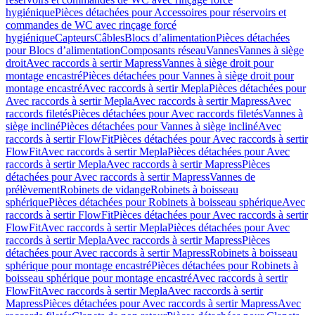
hygiénique
Pièces détachées pour Accessoires pour réservoirs et
commandes de WC avec rinçage forcé
hygiénique
Capteurs
Câbles
Blocs d’alimentation
Pièces détachées
pour Blocs d’alimentation
Composants réseau
Vannes
Vannes à siège
droit
Avec raccords à sertir Mapress
Vannes à siège droit pour
montage encastré
Pièces détachées pour Vannes à siège droit pour
montage encastré
Avec raccords à sertir Mepla
Pièces détachées pour
Avec raccords à sertir Mepla
Avec raccords à sertir Mapress
Avec
raccords filetés
Pièces détachées pour Avec raccords filetés
Vannes à
siège incliné
Pièces détachées pour Vannes à siège incliné
Avec
raccords à sertir FlowFit
Pièces détachées pour Avec raccords à sertir
FlowFit
Avec raccords à sertir Mepla
Pièces détachées pour Avec
raccords à sertir Mepla
Avec raccords à sertir Mapress
Pièces
détachées pour Avec raccords à sertir Mapress
Vannes de
prélèvement
Robinets de vidange
Robinets à boisseau
sphérique
Pièces détachées pour Robinets à boisseau sphérique
Avec
raccords à sertir FlowFit
Pièces détachées pour Avec raccords à sertir
FlowFit
Avec raccords à sertir Mepla
Pièces détachées pour Avec
raccords à sertir Mepla
Avec raccords à sertir Mapress
Pièces
détachées pour Avec raccords à sertir Mapress
Robinets à boisseau
sphérique pour montage encastré
Pièces détachées pour Robinets à
boisseau sphérique pour montage encastré
Avec raccords à sertir
FlowFit
Avec raccords à sertir Mepla
Avec raccords à sertir
Mapress
Pièces détachées pour Avec raccords à sertir Mapress
Avec