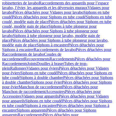
robinetteries de lavabo
Raccordements des appareils pour l’espace
lavabo, l’évier, les appareils et les déversoirs muraux
Vidages pour
lavabo
Pièces détachées pour Vidages pour lavabo
Siphons en tube
coudé
Pièces détachées pour Siphons en tube coudé
Siphons en tube
coudé, modèle gain de place
Pièces détachées pour Siphons en tube
coudé, modèle gain de place
Siphons à tube plongeur pour
lavabo
Pièces détachées pour Siphons à tube plongeur pour
lavabo
Siphons à tube plongeur pour lavabo, modèle gain de
place
Pièces détachées pour Siphons à tube plongeur pour lavabo,
modèle gain de place
Siphons à encastrer
Pièces détachées pour
Siphons à encastrer
Raccordements de lavabo
Pièces détachées pour
Raccordements de lavabo
Coudes de
raccordement
Recouvrements
Raccordements
Pièces détachées pour
Raccordements
Joints
Douilles à braser
Tubes de trop-
plein
Rallonges
Vidages pour éviers
Pièces détachées pour Vidages
pour éviers
Siphons en tube coudé
Pièces détachées pour Siphons en
tube coudé
Siphons à double chambre
Pièces détachées pour Siphons
à double chambre
Siphons pour évier
Pièces détachées pour Siphons
pour évier
Manchon de raccordement
Pièces détachées pour
Manchon de raccordement
Accessoires
Pièces détachées pour
Accessoires
Vidages pour appareils
Pièces détachées pour Vidages
pour appareils
Siphons en tube coudé
Pièces détachées pour Siphons
en tube coudé
Siphons à encastrer
Pièces détachées pour Siphons à
encastrer
Siphons apparents
Pièces détachées pour Siphons
apparents
Raccordements
Pièces détachées pour