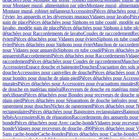
pour Montage mural, alimentation par piles
Montage mural, alimentati
Montage mural, robinet mélangeur
Accessoires
Pièces détachées pour 
l’évier, les appareils et les déversoirs muraux
Vidages pour lavabo
Pièc
gain de place
Pièces détachées pour Siphons en tube coudé, modèle ga
lavabo, modèle gain de place
Pièces détachées pour Siphons à tube pl
détachées pour Raccordements de lavabo
Coudes de raccordement
Rec
éviers
Pièces détachées pour Vidages pour éviers
Siphons en tube cou
évier
Pièces détachées pour Siphons pour évier
Manchon de raccordem
pour Vidages pour appareils
Siphons en tube coudé
Pièces détachées p
apparents
Raccordements
Pièces détachées pour Raccordements
Vidage
raccordement
Pièces détachées pour Coudes de raccordement
Manchon
Accessoires
Espace douche et baignoire
Douches
Évacuation des sols 
douche
Accessoires pour canivelles de douche
Pièces détachées pour A
pour bondes pour douche de plain-pied
Pièces détachées pour Accesso
murales
Pièces détachées pour Accessoires pour évacuations murales
R
de douche en matériau minéral
Receveurs de douche en matériau miné
spécifiques
Pièces détachées pour Bondes pour receveurs de douche s
plain-pied
Pièces détachées pour Séparations de douche latérales pour
rangement pour douches
Niches de rangement
Pièces détachées pour 
rectangulaires
Pièces détachées pour Baignoires rectangulaires
Baignoi
bébés
Accessoires
Kits de réparation
Raccordements des appareils pour 
bonde
Pièces détachées pour Avec cache-bonde
Vidages pour receveur
bonde
Vidages pour receveurs de douche, d90
Pièces détachées pour 
Sans cache-bonde
Cache-bondes
Pièces détachées pour Cache-bondes