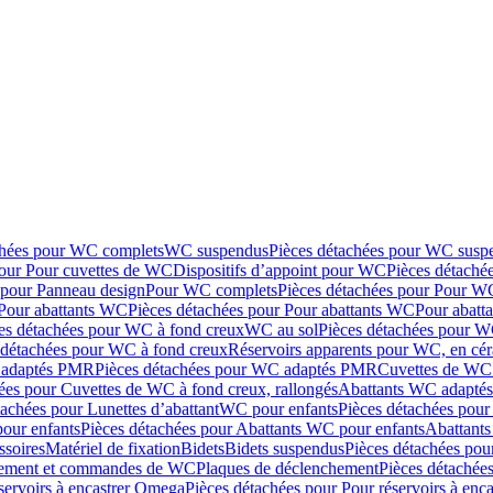
chées pour WC complets
WC suspendus
Pièces détachées pour WC susp
pour Pour cuvettes de WC
Dispositifs d’appoint pour WC
Pièces détaché
 pour Panneau design
Pour WC complets
Pièces détachées pour Pour W
Pour abattants WC
Pièces détachées pour Pour abattants WC
Pour abatt
es détachées pour WC à fond creux
WC au sol
Pièces détachées pour W
 détachées pour WC à fond creux
Réservoirs apparents pour WC, en cér
adaptés PMR
Pièces détachées pour WC adaptés PMR
Cuvettes de WC 
ées pour Cuvettes de WC à fond creux, rallongés
Abattants WC adapt
tachées pour Lunettes d’abattant
WC pour enfants
Pièces détachées pou
our enfants
Pièces détachées pour Abattants WC pour enfants
Abattant
ssoires
Matériel de fixation
Bidets
Bidets suspendus
Pièces détachées pou
hement et commandes de WC
Plaques de déclenchement
Pièces détachée
servoirs à encastrer Omega
Pièces détachées pour Pour réservoirs à enc