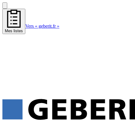
Vers « geberit.fr »
Mes listes