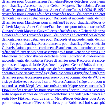
détachées pour Compensateurs
Fermetures
Pièces détachées pour Ferm
pour chauffage
Accessoires pour Geberit Mapress Therm
Joints d’étan
détachées pour Geberit Mapress Acier Carbone
Tubes 1.0034 (E 195)
détachées pour Coudes
Tés
Pièces détachées pour Tés
Raccords en cro
démontables
Pièces détachées pour Raccords et raccordements, démon
détachées pour Manchons pour chauffage
Tés pour chauffage
Pièces d
Geberit Mapress Acier Carbone
Etanchements pour tubes et raccords
E
Cuivre
Geberit Mapress Cuivre
Pièces détachées pour Geberit Mapres
Coudes
Tés
Pièces détachées pour Tés
Raccords en croix
Pièces détach
démontables
Pièces détachées pour Raccords et raccordements, démon
pour Tés pour chauffage
Raccordements pour chauffage
Pièces détach
Cuivre
Isolations pour raccordements
Etanchements pour tubes et racc
d'étanchéité
Jeux de vis pour assemblages à bride
Geberit Mapress Cu
Manchons
Réductions
Pièces détachées pour Réductions
Coudes
Pièces
raccordements, démontables
Pièces détachées pour Raccords et racco
pour assemblages de brides
Système d’hygiène Geberit
Unités de rinç
de débit
Recouvrements et plaques de fermeture
Réservoirs et comman
encastrer avec rinçage forcé hygiénique
Modules d’hygiène à intégrer
détachées pour Accessoires pour réservoirs et commandes de WC avec
à siège droit
Avec raccords à sertir Mapress
Vannes à siège droit pour 
raccords à sertir Mepla
Avec raccords à sertir Mapress
Avec raccords fi
FlowFit
Pièces détachées pour Avec raccords à sertir FlowFit
Avec racc
sertir Mapress
Vannes de prélèvement
Robinets de vidange
Robinets à 
sertir FlowFit
Avec raccords à sertir Mepla
Pièces détachées pour Avec 
pour montage encastré
Pièces détachées pour Robinets à boisseau sph