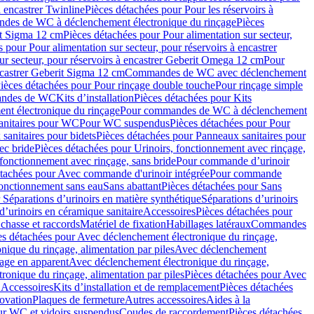
à encastrer Twinline
Pièces détachées pour Pour les réservoirs à
es de WC à déclenchement électronique du rinçage
Pièces
rit Sigma 12 cm
Pièces détachées pour Pour alimentation sur secteur,
 pour Pour alimentation sur secteur, pour réservoirs à encastrer
ur secteur, pour réservoirs à encastrer Geberit Omega 12 cm
Pour
encastrer Geberit Sigma 12 cm
Commandes de WC avec déclenchement
ièces détachées pour Pour rinçage double touche
Pour rinçage simple
mandes de WC
Kits d’installation
Pièces détachées pour Kits
nt électronique du rinçage
Pour commandes de WC à déclenchement
anitaires pour WC
Pour WC suspendus
Pièces détachées pour Pour
sanitaires pour bidets
Pièces détachées pour Panneaux sanitaires pour
ec bride
Pièces détachées pour Urinoirs, fonctionnement avec rinçage,
 fonctionnement avec rinçage, sans bride
Pour commande d’urinoir
étachées pour Avec commande d'urinoir intégrée
Pour commande
fonctionnement sans eau
Sans abattant
Pièces détachées pour Sans
 Séparations d’urinoirs en matière synthétique
Séparations d’urinoirs
d’urinoirs en céramique sanitaire
Accessoires
Pièces détachées pour
chasse et raccords
Matériel de fixation
Habillages latéraux
Commandes
es détachées pour Avec déclenchement électronique du rinçage,
ique du rinçage, alimentation par piles
Avec déclenchement
age en apparent
Avec déclenchement électronique du rinçage,
onique du rinçage, alimentation par piles
Pièces détachées pour Avec
 Accessoires
Kits d’installation et de remplacement
Pièces détachées
novation
Plaques de fermeture
Autres accessoires
Aides à la
ur WC et vidoirs suspendus
Coudes de raccordement
Pièces détachées