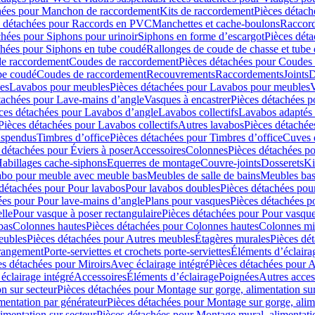
hées pour Manchon de raccordement
Kits de raccordement
Pièces détach
s détachées pour Raccords en PVC
Manchettes et cache-boulons
Raccord
chées pour Siphons pour urinoir
Siphons en forme d’escargot
Pièces dét
chées pour Siphons en tube coudé
Rallonges de coude de chasse et tube 
de raccordement
Coudes de raccordement
Pièces détachées pour Coudes
be coudé
Coudes de raccordement
Recouvrements
Raccordements
Joints
D
es
Lavabos pour meubles
Pièces détachées pour Lavabos pour meubles
V
tachées pour Lave-mains d’angle
Vasques à encastrer
Pièces détachées p
ces détachées pour Lavabos d’angle
Lavabos collectifs
Lavabos adapté
Pièces détachées pour Lavabos collectifs
Autres lavabos
Pièces détachée
uspendus
Timbres dʼoffice
Pièces détachées pour Timbres dʼoffice
Cuves d
 détachées pour Éviers à poser
Accessoires
Colonnes
Pièces détachées p
abillages cache-siphons
Equerres de montage
Couvre-joints
Dosserets
Ki
vabo pour meuble avec meuble bas
Meubles de salle de bains
Meubles bas
 détachées pour Pour lavabos
Pour lavabos doubles
Pièces détachées pou
ées pour Pour lave-mains d’angle
Plans pour vasques
Pièces détachées p
lle
Pour vasque à poser rectangulaire
Pièces détachées pour Pour vasque
bas
Colonnes hautes
Pièces détachées pour Colonnes hautes
Colonnes mi
eubles
Pièces détachées pour Autres meubles
Étagères murales
Pièces dé
 rangement
Porte-serviettes et crochets porte-serviettes
Éléments d’éclaira
es détachées pour Miroirs
Avec éclairage intégré
Pièces détachées pour A
éclairage intégré
Accessoires
Éléments d’éclairage
Poignées
Autres acces
n sur secteur
Pièces détachées pour Montage sur gorge, alimentation sur
mentation par générateur
Pièces détachées pour Montage sur gorge, alim
imentation sur secteur
Pièces détachées pour Montage mural, alimentatio