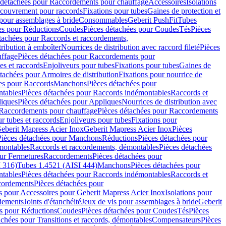
 détachées pour Raccordements pour chauffage
Accessoires
Isolations
couvrement pour raccords
Fixations pour tubes
Gaines de protection et
 pour assemblages à bride
Consommables
Geberit PushFit
Tubes
es pour Réductions
Coudes
Pièces détachées pour Coudes
Tés
Pièces
tachées pour Raccords et raccordements,
tribution à emboîter
Nourrices de distribution avec raccord fileté
Pièces
ffage
Pièces détachées pour Raccordements pour
s et raccords
Enjoliveurs pour tubes
Fixations pour tubes
Gaines de
tachées pour Armoires de distribution
Fixations pour nourrice de
es pour Raccords
Manchons
Pièces détachées pour
tables
Pièces détachées pour Raccords indémontables
Raccords et
iques
Pièces détachées pour Appliques
Nourrices de distribution avec
Raccordements pour chauffage
Pièces détachées pour Raccordements
 tubes et raccords
Enjoliveurs pour tubes
Fixations pour
eberit Mapress Acier Inox
Geberit Mapress Acier Inox
Pièces
Pièces détachées pour Manchons
Réductions
Pièces détachées pour
montables
Raccords et raccordements, démontables
Pièces détachées
ur Fermetures
Raccordements
Pièces détachées pour
 316)
Tubes 1.4521 (AISI 444)
Manchons
Pièces détachées pour
tables
Pièces détachées pour Raccords indémontables
Raccords et
ordements
Pièces détachées pour
s pour Accessoires pour Geberit Mapress Acier Inox
Isolations pour
rdements
Joints d'étanchéité
Jeux de vis pour assemblages à bride
Geberit
s pour Réductions
Coudes
Pièces détachées pour Coudes
Tés
Pièces
achées pour Transitions et raccords, démontables
Compensateurs
Pièces