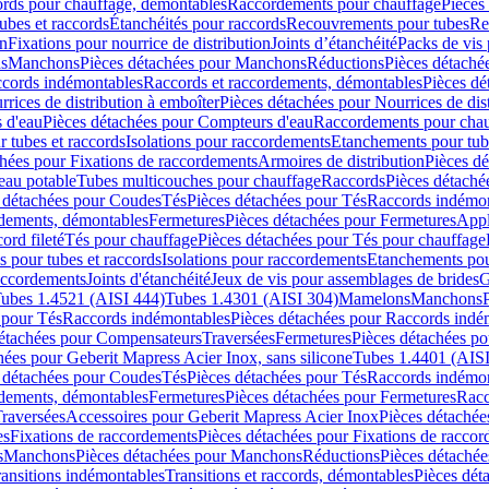
cords pour chauffage, démontables
Raccordements pour chauffage
Pièces
ubes et raccords
Étanchéités pour raccords
Recouvrements pour tubes
Re
on
Fixations pour nourrice de distribution
Joints d’étanchéité
Packs de vis
ds
Manchons
Pièces détachées pour Manchons
Réductions
Pièces détaché
ccords indémontables
Raccords et raccordements, démontables
Pièces dé
rrices de distribution à emboîter
Pièces détachées pour Nourrices de dis
 d'eau
Pièces détachées pour Compteurs d'eau
Raccordements pour chau
r tubes et raccords
Isolations pour raccordements
Etanchements pour tube
chées pour Fixations de raccordements
Armoires de distribution
Pièces dé
eau potable
Tubes multicouches pour chauffage
Raccords
Pièces détaché
 détachées pour Coudes
Tés
Pièces détachées pour Tés
Raccords indémon
rdements, démontables
Fermetures
Pièces détachées pour Fermetures
Appl
ord fileté
Tés pour chauffage
Pièces détachées pour Tés pour chauffage
ns pour tubes et raccords
Isolations pour raccordements
Etanchements pour
raccordements
Joints d'étanchéité
Jeux de vis pour assemblages de brides
G
ubes 1.4521 (AISI 444)
Tubes 1.4301 (AISI 304)
Mamelons
Manchons
 pour Tés
Raccords indémontables
Pièces détachées pour Raccords indé
détachées pour Compensateurs
Traversées
Fermetures
Pièces détachées po
hées pour Geberit Mapress Acier Inox, sans silicone
Tubes 1.4401 (AISI
 détachées pour Coudes
Tés
Pièces détachées pour Tés
Raccords indémon
rdements, démontables
Fermetures
Pièces détachées pour Fermetures
Racc
raversées
Accessoires pour Geberit Mapress Acier Inox
Pièces détachée
es
Fixations de raccordements
Pièces détachées pour Fixations de racco
s
Manchons
Pièces détachées pour Manchons
Réductions
Pièces détachée
ransitions indémontables
Transitions et raccords, démontables
Pièces dét