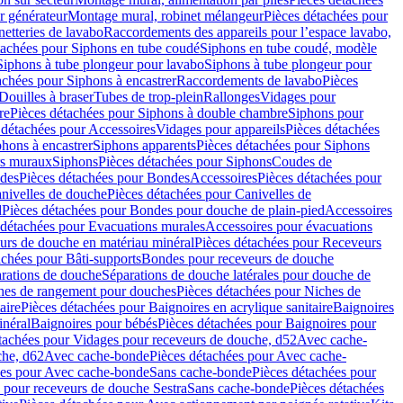
r générateur
Montage mural, robinet mélangeur
Pièces détachées pour
netteries de lavabo
Raccordements des appareils pour l’espace lavabo,
tachées pour Siphons en tube coudé
Siphons en tube coudé, modèle
Siphons à tube plongeur pour lavabo
Siphons à tube plongeur pour
achées pour Siphons à encastrer
Raccordements de lavabo
Pièces
Douilles à braser
Tubes de trop-plein
Rallonges
Vidages pour
re
Pièces détachées pour Siphons à double chambre
Siphons pour
 détachées pour Accessoires
Vidages pour appareils
Pièces détachées
hons à encastrer
Siphons apparents
Pièces détachées pour Siphons
rs muraux
Siphons
Pièces détachées pour Siphons
Coudes de
des
Pièces détachées pour Bondes
Accessoires
Pièces détachées pour
nivelles de douche
Pièces détachées pour Canivelles de
d
Pièces détachées pour Bondes pour douche de plain-pied
Accessoires
 détachées pour Evacuations murales
Accessoires pour évacuations
urs de douche en matériau minéral
Pièces détachées pour Receveurs
achées pour Bâti-supports
Bondes pour receveurs de douche
arations de douche
Séparations de douche latérales pour douche de
hes de rangement pour douches
Pièces détachées pour Niches de
aire
Pièces détachées pour Baignoires en acrylique sanitaire
Baignoires
inéral
Baignoires pour bébés
Pièces détachées pour Baignoires pour
tachées pour Vidages pour receveurs de douche, d52
Avec cache-
che, d62
Avec cache-bonde
Pièces détachées pour Avec cache-
ées pour Avec cache-bonde
Sans cache-bonde
Pièces détachées pour
 pour receveurs de douche Sestra
Sans cache-bonde
Pièces détachées