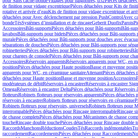
pour Sans cache-bonde
Vidages pour baignoires, d52
Pièces détachées
de finition pour vidage excentrique
Pièces détachées pour Kits de fini
rotative et arrivée d’eau
Kits de finition pour vidage excentrique et arr
détachées pour Avec déclenchement par pression PushControl
Avec c
bonde
Tés
Systèmes d’installation et de rinçage
Geberit Duofix
Parois
Pi
Accessoires
Bâti-supports
Pièces détachées pour Bâti-supports
Bâti-su
lavabos
Bâti-supports pour bidets
Pièces détachées pour Bâti-supports 
murale
Pièces détachées pour Bâti-supports pour douches avec évacua
séparations de douches
Pièces détachées pour Bâti-supports pour sépa
robinetteries
Pièces détachées pour Bâti-supports pour robinetteries
Bât
pour charges de console
Pièces détachées pour Bâti-supports pour cha
Accessoires
Réservoirs apparents
Réservoirs apparents pour WC, en ma
position
Pièces détachées pour Haute position
Basse et moyenne positi
apparents pour WC, en céramique sanitaire
Attenant
Pièces détachées 
détachées pour Haute position
Basse et moyenne position
Accessoires
P
modérateurs de débit
Réservoirs à encastrer
Réservoirs à encastrer Sig
Omega
Réservoirs à encastrer Delta
Pièces détachées pour Réservoirs à
flotteurs
Robinets flotteurs pour réservoirs apparents
Pièces détachées p
réservoirs à encastrer
Robinets flotteurs pour réservoirs en céramique
P
Robinets flotteurs pour réservoirs, universels
Robinets flotteurs pour 
interrompable
Pièces détachées pour Rinçage interrompable
Rinçage s
de chasse complets
Pièces détachées pour Mécanismes de chasse comp
touche
Rinçage double touche
Pièces détachées pour Rinçage double 
Raccords
Manchons
Réductions
Coudes
Tés
Raccords indémontables
Tra
raccordement
Raccordements
Pièces détachées pour Raccordements
Nou