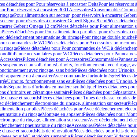
ces détachées pour Pour réservoirs à encastrer Delta
Pour les réservoirs 
our Pour réservoirs à encastrer 300T
Accessoires
Consommables
Command
rinçage
Pour alimentation sur secteur, pour réservoirs à encastrer Gebe
 secteur, pour réservoirs à encastrer Geberit Sigma 8 cm
Pièces détachées
encastrer Geberit Omega 12 cm
Pièces détachées pour Pour alimentation s
m
Pièces détachées pour Pour alimentation par piles, pour réservoirs à 
c déclenchement pneumatique du rinçage
Pour rinçage double touche
P
 pour commandes de WC
Pièces détachées pour Accessoires pour com
u rinçage
Pièces détachées pour Pour commandes de WC à déclencheme
onolith
Panneaux sanitaires pour WC
Pièces détachées pour Panneaux s
Accessoires
Pièces détachées pour Accessoires
Consommables
Panneaux 
s suspendus et au sol
Urinoirs
Urinoirs, fonctionnement avec rinçage, av
fonctionnement avec rinçage, sans bride
Pièces détachées pour Urinoirs,
ir apparente ou à encastrer
Avec commande d'urinoir intégrée
Pièces d
grée
Urinoirs, fonctionnement sans eau
Pièces détachées pour Urinoirs, 
noirs
Séparations d’urinoirs en matière synthétique
Pièces détachées pour
ons d’urinoirs en céramique sanitaire
Pièces détachées pour Séparations 
de chasse et raccords
Pièces détachées pour Tubes de chasse, coudes de 
c déclenchement électronique du rinçage, alimentation sur secteur
Pièc
limentation par piles
Pièces détachées pour Avec déclenchement électron
neumatique du rinçage
Montage en apparent
Pièces détachées pour Mont
tronique du rinçage, alimentation sur secteur
Avec déclenchement électr
clenchement pneumatique du rinçage
Accessoires
Pièces détachées pour
 chasse et raccords
Kits de rénovation
Pièces détachées pour Kits de ré
dages pour WC et vidoirs suspendus
Pièces détachées pour Vidages po