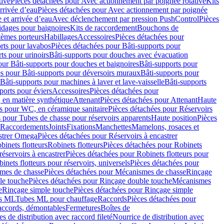
tive
Pièces détachées pour Avec actionnement par poignée rotative
Kits
rrivée d’eau
Pièces détachées pour Avec actionnement par poignée
 et arrivée d’eau
Avec déclenchement par pression PushControl
Pièces
idages pour baignoires
Kits de raccordement
Bouchons de
tèmes porteurs
Habillages
Accessoires
Pièces détachées pour
rts pour lavabos
Pièces détachées pour Bâti-supports pour
ts pour urinoirs
Bâti-supports pour douches avec évacuation
our Bâti-supports pour douches et baignoires
Bâti-supports pour
es pour Bâti-supports pour déversoirs muraux
Bâti-supports pour
Bâti-supports pour machines à laver et lave-vaisselle
Bâti-supports
ports pour éviers
Accessoires
Pièces détachées pour
 en matière synthétique
Attenant
Pièces détachées pour Attenant
Haute
s pour WC, en céramique sanitaire
Pièces détachées pour Réservoirs
 pour Tubes de chasse pour réservoirs apparents
Haute position
Pièces
r Raccordements
Joints
Fixations
Manchettes
Mamelons, rosaces et
astrer Omega
Pièces détachées pour Réservoirs à encastrer
inets flotteurs
Robinets flotteurs
Pièces détachées pour Robinets
réservoirs à encastrer
Pièces détachées pour Robinets flotteurs pour
inets flotteurs pour réservoirs, universels
Pièces détachées pour
mes de chasse
Pièces détachées pour Mécanismes de chasse
Rinçage
le touche
Pièces détachées pour Rinçage double touche
Mécanismes
e
Rinçage simple touche
Pièces détachées pour Rinçage simple
s ML
Tubes ML pour chauffage
Raccords
Pièces détachées pour
raccords, démontables
Fermetures
Boîtes de
s de distribution avec raccord fileté
Nourrice de distribution avec