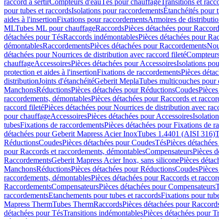
raccord à sertir
Compteurs d'eau
Tés pour chauffage
Transitions et rac
pour tubes et raccords
Isolations pour raccordements
Étanchéités pour t
aides à l'insertion
Fixations pour raccordements
Armoires de distributi
ML
Tubes ML pour chauffage
Raccords
Pièces détachées pour Raccor
détachées pour Tés
Raccords indémontables
Pièces détachées pour Ra
démontables
Raccordements
Pièces détachées pour Raccordements
Nou
détachées pour Nourrices de distribution avec raccord fileté
Compteurs
chauffage
Accessoires
Pièces détachées pour Accessoires
Isolations pou
protection et aides à l'insertion
Fixations de raccordements
Pièces déta
distribution
Joints d'étanchéité
Geberit Mepla
Tubes multicouches pour 
Manchons
Réductions
Pièces détachées pour Réductions
Coudes
Pièces
raccordements, démontables
Pièces détachées pour Raccords et racco
raccord fileté
Pièces détachées pour Nourrices de distribution avec racc
pour chauffage
Accessoires
Pièces détachées pour Accessoires
Isolatio
tubes
Fixations de raccordements
Pièces détachées pour Fixations de 
détachées pour Geberit Mapress Acier Inox
Tubes 1.4401 (AISI 316)
T
Réductions
Coudes
Pièces détachées pour Coudes
Tés
Pièces détachées
pour Raccords et raccordements, démontables
Compensateurs
Pièces 
Raccordements
Geberit Mapress Acier Inox, sans silicone
Pièces détac
Manchons
Réductions
Pièces détachées pour Réductions
Coudes
Pièces
raccordements, démontables
Pièces détachées pour Raccords et racco
Raccordements
Compensateurs
Pièces détachées pour Compensateurs
T
raccordements
Etanchements pour tubes et raccords
Fixations pour tub
Mapress Therm
Tubes Therm
Raccords
Pièces détachées pour Raccord
détachées pour Tés
Transitions indémontables
Pièces détachées pour T