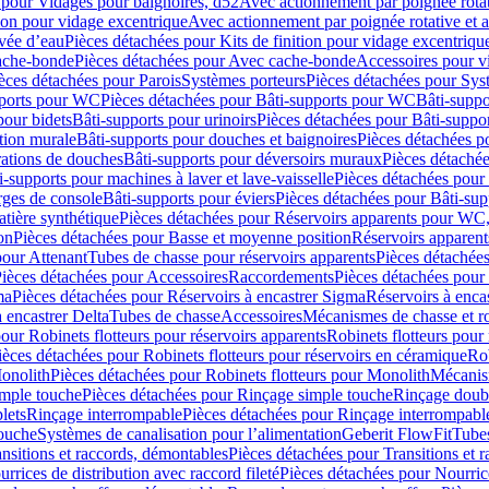
 pour Vidages pour baignoires, d52
Avec actionnement par poignée rota
tion pour vidage excentrique
Avec actionnement par poignée rotative et a
ivée d’eau
Pièces détachées pour Kits de finition pour vidage excentrique
ache-bonde
Pièces détachées pour Avec cache-bonde
Accessoires pour v
èces détachées pour Parois
Systèmes porteurs
Pièces détachées pour Sys
pports pour WC
Pièces détachées pour Bâti-supports pour WC
Bâti-suppo
pour bidets
Bâti-supports pour urinoirs
Pièces détachées pour Bâti-suppor
tion murale
Bâti-supports pour douches et baignoires
Pièces détachées p
rations de douches
Bâti-supports pour déversoirs muraux
Pièces détaché
i-supports pour machines à laver et lave-vaisselle
Pièces détachées pour 
rges de console
Bâti-supports pour éviers
Pièces détachées pour Bâti-sup
tière synthétique
Pièces détachées pour Réservoirs apparents pour WC,
on
Pièces détachées pour Basse et moyenne position
Réservoirs apparent
pour Attenant
Tubes de chasse pour réservoirs apparents
Pièces détachées
ièces détachées pour Accessoires
Raccordements
Pièces détachées pou
ma
Pièces détachées pour Réservoirs à encastrer Sigma
Réservoirs à enc
 encastrer Delta
Tubes de chasse
Accessoires
Mécanismes de chasse et rob
our Robinets flotteurs pour réservoirs apparents
Robinets flotteurs pour 
ièces détachées pour Robinets flotteurs pour réservoirs en céramique
Rob
Monolith
Pièces détachées pour Robinets flotteurs pour Monolith
Mécanis
imple touche
Pièces détachées pour Rinçage simple touche
Rinçage doub
lets
Rinçage interrompable
Pièces détachées pour Rinçage interrompabl
touche
Systèmes de canalisation pour l’alimentation
Geberit FlowFit
Tube
nsitions et raccords, démontables
Pièces détachées pour Transitions et 
rrices de distribution avec raccord fileté
Pièces détachées pour Nourrice