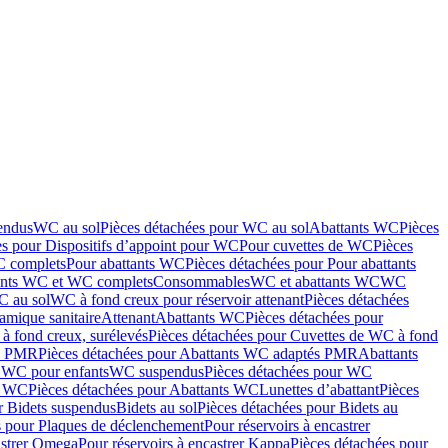
endus
WC au sol
Pièces détachées pour WC au sol
Abattants WC
Pièces
es pour Dispositifs d’appoint pour WC
Pour cuvettes de WC
Pièces
C complets
Pour abattants WC
Pièces détachées pour Pour abattants
ants WC et WC complets
Consommables
WC et abattants WC
WC
C au sol
WC à fond creux pour réservoir attenant
Pièces détachées
amique sanitaire
Attenant
Abattants WC
Pièces détachées pour
à fond creux, surélevés
Pièces détachées pour Cuvettes de WC à fond
és PMR
Pièces détachées pour Abattants WC adaptés PMR
Abattants
r WC pour enfants
WC suspendus
Pièces détachées pour WC
s WC
Pièces détachées pour Abattants WC
Lunettes d’abattant
Pièces
r Bidets suspendus
Bidets au sol
Pièces détachées pour Bidets au
s pour Plaques de déclenchement
Pour réservoirs à encastrer
astrer Omega
Pour réservoirs à encastrer Kappa
Pièces détachées pour