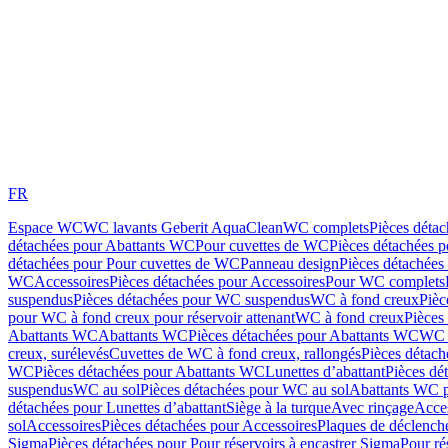
FR
Espace WC
WC lavants Geberit AquaClean
WC complets
Pièces déta
détachées pour Abattants WC
Pour cuvettes de WC
Pièces détachées 
détachées pour Pour cuvettes de WC
Panneau design
Pièces détachées
WC
Accessoires
Pièces détachées pour Accessoires
Pour WC complets
suspendus
Pièces détachées pour WC suspendus
WC à fond creux
Pièc
pour WC à fond creux pour réservoir attenant
WC à fond creux
Pièces
Abattants WC
Abattants WC
Pièces détachées pour Abattants WC
WC 
creux, surélevés
Cuvettes de WC à fond creux, rallongés
Pièces détach
WC
Pièces détachées pour Abattants WC
Lunettes d’abattant
Pièces dé
suspendus
WC au sol
Pièces détachées pour WC au sol
Abattants WC p
détachées pour Lunettes d’abattant
Siège à la turque
Avec rinçage
Acce
sol
Accessoires
Pièces détachées pour Accessoires
Plaques de déclenc
Sigma
Pièces détachées pour Pour réservoirs à encastrer Sigma
Pour ré