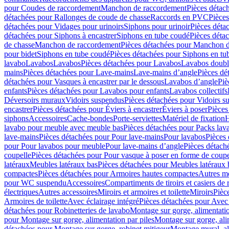
pour Coudes de raccordement
Manchon de raccordement
Pièces détac
détachées pour Rallonges de coude de chasse
Raccords en PVC
Pièce
détachées pour Vidages pour urinoirs
Siphons pour urinoir
Pièces déta
détachées pour Siphons à encastrer
Siphons en tube coudé
Pièces déta
de chasse
Manchon de raccordement
Pièces détachées pour Manchon 
pour bidet
Siphons en tube coudé
Pièces détachées pour Siphons en tu
lavabo
Lavabos
Lavabos
Pièces détachées pour Lavabos
Lavabos doubl
mains
Pièces détachées pour Lave-mains
Lave-mains d’angle
Pièces dé
détachées pour Vasques à encastrer par le dessous
Lavabos d’angle
Piè
enfants
Pièces détachées pour Lavabos pour enfants
Lavabos collectifs
Déversoirs muraux
Vidoirs suspendus
Pièces détachées pour Vidoirs s
encastrer
Pièces détachées pour Éviers à encastrer
Éviers à poser
Pièces
siphons
Accessoires
Cache-bondes
Porte-serviettes
Matériel de fixation
H
lavabo pour meuble avec meuble bas
Pièces détachées pour Packs la
lave-mains
Pièces détachées pour Pour lave-mains
Pour lavabos
Pièces
pour Pour lavabos pour meuble
Pour lave-mains d’angle
Pièces détach
coupelle
Pièces détachées pour Pour vasque à poser en forme de coupe
latéraux
Meubles latéraux bas
Pièces détachées pour Meubles latéraux 
compactes
Pièces détachées pour Armoires hautes compactes
Autres m
pour WC suspendu
Accessoires
Compartiments de tiroirs et casiers de
électriques
Autres accessoires
Miroirs et armoires et toilette
Miroirs
Pièc
Armoires de toilette
Avec éclairage intégré
Pièces détachées pour Avec 
détachées pour Robinetteries de lavabo
Montage sur gorge, alimentatio
pour Montage sur gorge, alimentation par piles
Montage sur gorge, ali
détachées pour Montage sur gorge, robinet mitigeur
Montage mural, al