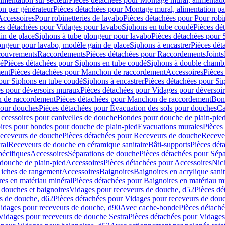
on par générateur
Pièces détachées pour Montage mural, alimentation pa
Accessoires
Pour robinetteries de lavabo
Pièces détachées pour Pour robi
es détachées pour Vidages pour lavabo
Siphons en tube coudé
Pièces dé
in de place
Siphons à tube plongeur pour lavabo
Pièces détachées pour 
ongeur pour lavabo, modèle gain de place
Siphons à encastrer
Pièces dét
ouvrements
Raccordements
Pièces détachées pour Raccordements
Joints
dé
Pièces détachées pour Siphons en tube coudé
Siphons à double chamb
ent
Pièces détachées pour Manchon de raccordement
Accessoires
Pièces
our Siphons en tube coudé
Siphons à encastrer
Pièces détachées pour Sip
s pour déversoirs muraux
Pièces détachées pour Vidages pour déversoi
 de raccordement
Pièces détachées pour Manchon de raccordement
Bon
pour douches
Pièces détachées pour Évacuation des sols pour douches
Ca
ccessoires pour canivelles de douche
Bondes pour douche de plain-pie
ires pour bondes pour douche de plain-pied
Evacuations murales
Pièces
eceveurs de douche
Pièces détachées pour Receveurs de douche
Receve
ral
Receveurs de douche en céramique sanitaire
Bâti-supports
Pièces dét
pécifiques
Accessoires
Séparations de douche
Pièces détachées pour Sép
 douche de plain-pied
Accessoires
Pièces détachées pour Accessoires
Nic
Niches de rangement
Accessoires
Baignoires
Baignoires en acrylique sanit
res en matériau minéral
Pièces détachées pour Baignoires en matériau m
douches et baignoires
Vidages pour receveurs de douche, d52
Pièces dé
s de douche, d62
Pièces détachées pour Vidages pour receveurs de dou
Vidages pour receveurs de douche, d90
Avec cache-bonde
Pièces détach
Vidages pour receveurs de douche Sestra
Pièces détachées pour Vidages