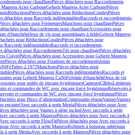
cordements pour chauffage
Pièces détachées pour Raccordements
t Mapress Acier Carbone
Geberit Mapress Acier Carbone
Pièces
hons
Réductions
Pièces détachées pour Réductions
Coudes
Pièces
es détachées pour Raccords indémontables
Raccords et raccordements,
Pièces détachées pour Fermetures
Manchons pour chauffage
Pièces
 détachées pour Raccordements pour chauffage
Accessoires pour
ints d'étanchéité
Jeux de vis pour assemblages à bride
Geberit Mapress
étachées pour Réductions
Coudes
Pièces détachées pour
ur Raccords indémontables
Raccords et raccordements,
es détachées pour Raccordements
Tés pour chauffage
Pièces détachées
ess Cuivre
Pièces détachées pour Accessoires pour Geberit Mapress
nts
Pièces détachées pour Fixations de raccordements
Joints
CuNiFe
Tubes 2.1972
Manchons
Pièces détachées pour
tables
Pièces détachées pour Raccords indémontables
Raccords et
soires pour Geberit Mapress CuNiFe
Joints d'étanchéité
Jeux de vis
essoires pour unités de rinçage hygiéniques
Capteurs
Câbles
Limiteurs
voirs et commandes de WC avec rinçage forcé hygiénique
Réservoirs à
éservoirs et commandes de WC avec rinçage forcé hygiénique
Pièces
étachées pour Blocs d’alimentation
Composants réseau
Vannes
Vannes
ge encastré
Avec raccords à sertir Mepla
Pièces détachées pour Avec
ièces détachées pour Vannes à siège incliné
Avec raccords à sertir
Avec raccords à sertir Mapress
Pièces détachées pour Avec raccords à
Avec raccords à sertir FlowFit
Pièces détachées pour Avec raccords à
 pour Avec raccords à sertir Mapress
Robinets à boisseau sphérique
s à sertir Mepla
Avec raccords à sertir Mapress
Pièces détachées pour