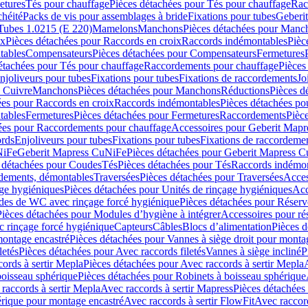
etures
Tés pour chauffage
Pièces détachées pour Tés pour chauffage
Rac
chéité
Packs de vis pour assemblages à bride
Fixations pour tubes
Geberi
Tubes 1.0215 (E 220)
Mamelons
Manchons
Pièces détachées pour Manc
ix
Pièces détachées pour Raccords en croix
Raccords indémontables
Pièc
tables
Compensateurs
Pièces détachées pour Compensateurs
Fermetures
étachées pour Tés pour chauffage
Raccordements pour chauffage
Pièces
njoliveurs pour tubes
Fixations pour tubes
Fixations de raccordements
Jo
s Cuivre
Manchons
Pièces détachées pour Manchons
Réductions
Pièces d
ées pour Raccords en croix
Raccords indémontables
Pièces détachées po
tables
Fermetures
Pièces détachées pour Fermetures
Raccordements
Pièc
ées pour Raccordements pour chauffage
Accessoires pour Geberit Mapr
ords
Enjoliveurs pour tubes
Fixations pour tubes
Fixations de raccordeme
NiFe
Geberit Mapress CuNiFe
Pièces détachées pour Geberit Mapress 
 détachées pour Coudes
Tés
Pièces détachées pour Tés
Raccords indémon
rdements, démontables
Traversées
Pièces détachées pour Traversées
Acces
age hygiéniques
Pièces détachées pour Unités de rinçage hygiéniques
Acc
des de WC avec rinçage forcé hygiénique
Pièces détachées pour Réser
Pièces détachées pour Modules d’hygiène à intégrer
Accessoires pour r
 rinçage forcé hygiénique
Capteurs
Câbles
Blocs d’alimentation
Pièces d
montage encastré
Pièces détachées pour Vannes à siège droit pour monta
letés
Pièces détachées pour Avec raccords filetés
Vannes à siège incliné
P
ords à sertir Mepla
Pièces détachées pour Avec raccords à sertir Mepla
boisseau sphérique
Pièces détachées pour Robinets à boisseau sphérique
raccords à sertir Mepla
Avec raccords à sertir Mapress
Pièces détachées
érique pour montage encastré
Avec raccords à sertir FlowFit
Avec raccord