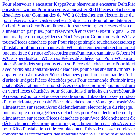
Pour réservoirs à encastrer Kappa
Pour réservoirs à encastrer Delta
Piè
encastrer Twinline
Pour réservoirs à encastrer 300T
Pièces détachées p
détachées pour Commandes de WC à déclenchement électronique du 
pour réservoirs à encastrer Geberit Sigma 12 cm
Pour alimentation sur
Geberit Sigma 8 cm
Pour alimentation sur secteur, pour réservoirs à 
alimentation par piles, pour réservoirs à encastrer Geberit Sigma 12 c
pneumatique du rinçage
Pièces détachées pour Commandes de WC ave
touche
Pièces détachées pour Pour rinçage simple touche
Accessoires
d’installation
Pour commandes de WC à déclenchement électronique d
pneumatique du rinçage
Raccordements
Panneaux sanitaires Geberit M
WC suspendus
Pour WC au sol
Pièces détachées pour Pour WC au sol
bidets
Pour bidets suspendus et au sol
Pièces détachées pour Pour bidet
avec bride
Sans abattant
Pièces détachées pour Sans abattant
Urinoirs, 
apparente ou à encastrer
Pièces détachées pour Pour commande d’urino
d'urinoir intégrée
Pièces détachées pour Pour commande d'urinoir inté
abattant
Séparations d’urinoirs
Pièces détachées pour Séparations d’uri
en verre
Pièces détachées pour Séparations d’urinoirs en verre
Séparati
Accessoires
Siphons et accessoires de siphon
Tubes de chasse, coudes 
dʼurinoir
Montage encastré
Pièces détachées pour Montage encastré
Ave
alimentation sur secteur
Avec déclenchement électronique du rinçage, a
pneumatique du rinçage
Pièces détachées pour Avec déclenchement p
alimentation sur secteur
Pièces détachées pour Avec déclenchement élec
déclenchement électronique du rinçage, alimentation par piles
Avec dé
pour Kits d’installation et de remplacement
Tubes de chasse, coudes de
commande
Raccordements des appareils pour WC, urinoirs et bidets
Vi