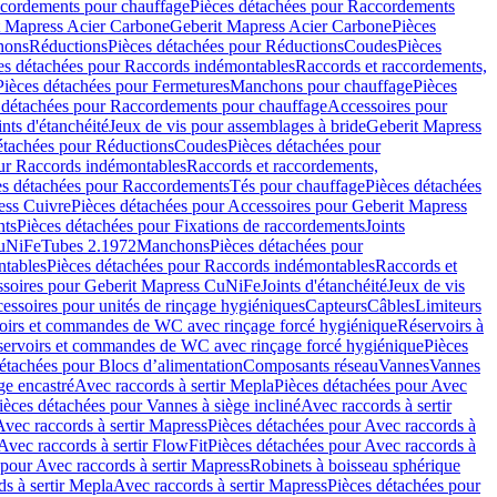
cordements pour chauffage
Pièces détachées pour Raccordements
t Mapress Acier Carbone
Geberit Mapress Acier Carbone
Pièces
hons
Réductions
Pièces détachées pour Réductions
Coudes
Pièces
es détachées pour Raccords indémontables
Raccords et raccordements,
Pièces détachées pour Fermetures
Manchons pour chauffage
Pièces
 détachées pour Raccordements pour chauffage
Accessoires pour
ints d'étanchéité
Jeux de vis pour assemblages à bride
Geberit Mapress
étachées pour Réductions
Coudes
Pièces détachées pour
ur Raccords indémontables
Raccords et raccordements,
es détachées pour Raccordements
Tés pour chauffage
Pièces détachées
ess Cuivre
Pièces détachées pour Accessoires pour Geberit Mapress
nts
Pièces détachées pour Fixations de raccordements
Joints
CuNiFe
Tubes 2.1972
Manchons
Pièces détachées pour
tables
Pièces détachées pour Raccords indémontables
Raccords et
soires pour Geberit Mapress CuNiFe
Joints d'étanchéité
Jeux de vis
essoires pour unités de rinçage hygiéniques
Capteurs
Câbles
Limiteurs
voirs et commandes de WC avec rinçage forcé hygiénique
Réservoirs à
éservoirs et commandes de WC avec rinçage forcé hygiénique
Pièces
étachées pour Blocs d’alimentation
Composants réseau
Vannes
Vannes
ge encastré
Avec raccords à sertir Mepla
Pièces détachées pour Avec
ièces détachées pour Vannes à siège incliné
Avec raccords à sertir
Avec raccords à sertir Mapress
Pièces détachées pour Avec raccords à
Avec raccords à sertir FlowFit
Pièces détachées pour Avec raccords à
 pour Avec raccords à sertir Mapress
Robinets à boisseau sphérique
s à sertir Mepla
Avec raccords à sertir Mapress
Pièces détachées pour