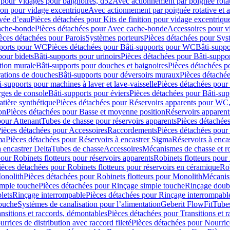
 pour Vidages pour baignoires, d52
Avec actionnement par poignée rota
tion pour vidage excentrique
Avec actionnement par poignée rotative et a
ivée d’eau
Pièces détachées pour Kits de finition pour vidage excentrique
ache-bonde
Pièces détachées pour Avec cache-bonde
Accessoires pour v
èces détachées pour Parois
Systèmes porteurs
Pièces détachées pour Sys
pports pour WC
Pièces détachées pour Bâti-supports pour WC
Bâti-suppo
pour bidets
Bâti-supports pour urinoirs
Pièces détachées pour Bâti-suppor
tion murale
Bâti-supports pour douches et baignoires
Pièces détachées p
rations de douches
Bâti-supports pour déversoirs muraux
Pièces détaché
i-supports pour machines à laver et lave-vaisselle
Pièces détachées pour 
rges de console
Bâti-supports pour éviers
Pièces détachées pour Bâti-sup
tière synthétique
Pièces détachées pour Réservoirs apparents pour WC,
on
Pièces détachées pour Basse et moyenne position
Réservoirs apparent
pour Attenant
Tubes de chasse pour réservoirs apparents
Pièces détachées
ièces détachées pour Accessoires
Raccordements
Pièces détachées pou
ma
Pièces détachées pour Réservoirs à encastrer Sigma
Réservoirs à enc
 encastrer Delta
Tubes de chasse
Accessoires
Mécanismes de chasse et rob
our Robinets flotteurs pour réservoirs apparents
Robinets flotteurs pour 
ièces détachées pour Robinets flotteurs pour réservoirs en céramique
Rob
Monolith
Pièces détachées pour Robinets flotteurs pour Monolith
Mécanis
imple touche
Pièces détachées pour Rinçage simple touche
Rinçage doub
lets
Rinçage interrompable
Pièces détachées pour Rinçage interrompabl
touche
Systèmes de canalisation pour l’alimentation
Geberit FlowFit
Tube
nsitions et raccords, démontables
Pièces détachées pour Transitions et 
rrices de distribution avec raccord fileté
Pièces détachées pour Nourrice