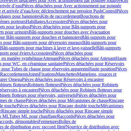
tive
Pièces détachées pour Avec actionnement par poignée rotative
Kits
rrivée d’eau
Pièces détachées pour Avec actionnement par poignée
 et arrivée d’eau
Avec déclenchement par pression PushControl
Pièces
idages pour baignoires
Kits de raccordement
Bouchons de
tèmes porteurs
Habillages
Accessoires
Pièces détachées pour
rts pour lavabos
Pièces détachées pour Bâti-supports pour
ts pour urinoirs
Bâti-supports pour douches avec évacuation
our Bâti-supports pour douches et baignoires
Bâti-supports pour
es pour Bâti-supports pour déversoirs muraux
Bâti-supports pour
Bâti-supports pour machines à laver et lave-vaisselle
Bâti-supports
ports pour éviers
Accessoires
Pièces détachées pour
 en matière synthétique
Attenant
Pièces détachées pour Attenant
Haute
s pour WC, en céramique sanitaire
Pièces détachées pour Réservoirs
 pour Tubes de chasse pour réservoirs apparents
Haute position
Pièces
r Raccordements
Joints
Fixations
Manchettes
Mamelons, rosaces et
astrer Omega
Pièces détachées pour Réservoirs à encastrer
inets flotteurs
Robinets flotteurs
Pièces détachées pour Robinets
réservoirs à encastrer
Pièces détachées pour Robinets flotteurs pour
inets flotteurs pour réservoirs, universels
Pièces détachées pour
mes de chasse
Pièces détachées pour Mécanismes de chasse
Rinçage
le touche
Pièces détachées pour Rinçage double touche
Mécanismes
e
Rinçage simple touche
Pièces détachées pour Rinçage simple
s ML
Tubes ML pour chauffage
Raccords
Pièces détachées pour
raccords, démontables
Fermetures
Boîtes de
s de distribution avec raccord fileté
Nourrice de distribution avec