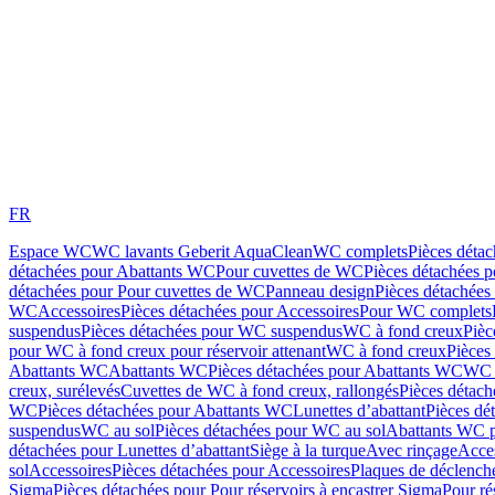
FR
Espace WC
WC lavants Geberit AquaClean
WC complets
Pièces déta
détachées pour Abattants WC
Pour cuvettes de WC
Pièces détachées 
détachées pour Pour cuvettes de WC
Panneau design
Pièces détachées
WC
Accessoires
Pièces détachées pour Accessoires
Pour WC complets
suspendus
Pièces détachées pour WC suspendus
WC à fond creux
Pièc
pour WC à fond creux pour réservoir attenant
WC à fond creux
Pièces
Abattants WC
Abattants WC
Pièces détachées pour Abattants WC
WC 
creux, surélevés
Cuvettes de WC à fond creux, rallongés
Pièces détach
WC
Pièces détachées pour Abattants WC
Lunettes d’abattant
Pièces dé
suspendus
WC au sol
Pièces détachées pour WC au sol
Abattants WC p
détachées pour Lunettes d’abattant
Siège à la turque
Avec rinçage
Acce
sol
Accessoires
Pièces détachées pour Accessoires
Plaques de déclenc
Sigma
Pièces détachées pour Pour réservoirs à encastrer Sigma
Pour ré