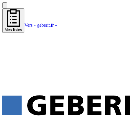
Vers « geberit.fr »
Mes listes