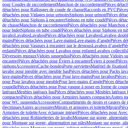
pour Coudes de raccordement
Manchon de raccordement
Pièces détac
détachées pour Rallonges de coude de chasse
Raccords en PVC
Pièce
détachées pour Vidages pour urinoirs
Siphons pour urinoir
Pièces déta
détachées pour Siphons à encastrer
Siphons en tube coudé
Pièces déta
de chasse
Manchon de raccordement
Pièces détachées pour Manchon 
pour bidet
Siphons en tube coudé
Pièces détachées pour Siphons en tu
lavabo
Lavabos
Lavabos
Pièces détachées pour Lavabos
Lavabos doubl
mains
Pièces détachées pour Lave-mains
Lave-mains d’angle
Pièces dé
détachées pour Vasques à encastrer par le dessous
Lavabos d’angle
Piè
enfants
Pièces détachées pour Lavabos pour enfants
Lavabos collectifs
Déversoirs muraux
Vidoirs suspendus
Pièces détachées pour Vidoirs s
encastrer
Pièces détachées pour Éviers à encastrer
Éviers à poser
Pièces
siphons
Accessoires
Cache-bondes
Porte-serviettes
Matériel de fixation
H
lavabo pour meuble avec meuble bas
Pièces détachées pour Packs la
lave-mains
Pièces détachées pour Pour lave-mains
Pour lavabos
Pièces
pour Pour lavabos pour meuble
Pour lave-mains d’angle
Pièces détach
coupelle
Pièces détachées pour Pour vasque à poser en forme de coupe
latéraux
Meubles latéraux bas
Pièces détachées pour Meubles latéraux 
compactes
Pièces détachées pour Armoires hautes compactes
Autres m
pour WC suspendu
Accessoires
Compartiments de tiroirs et casiers de
électriques
Autres accessoires
Miroirs et armoires et toilette
Miroirs
Pièc
Armoires de toilette
Avec éclairage intégré
Pièces détachées pour Avec 
détachées pour Robinetteries de lavabo
Montage sur gorge, alimentatio
pour Montage sur gorge, alimentation par piles
Montage sur gorge, ali
détachées pour Montage sur gorge, robinet mitigeur
Montage mural, al