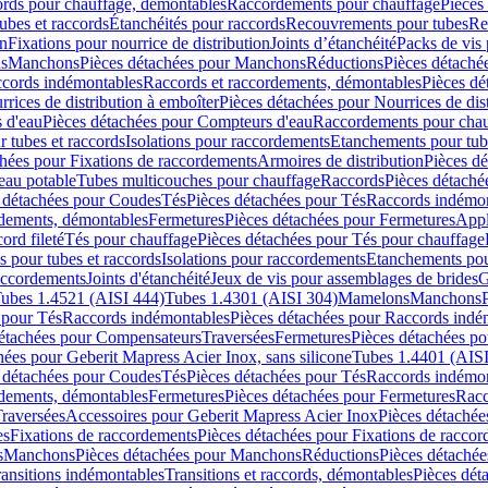
cords pour chauffage, démontables
Raccordements pour chauffage
Pièces
ubes et raccords
Étanchéités pour raccords
Recouvrements pour tubes
Re
on
Fixations pour nourrice de distribution
Joints d’étanchéité
Packs de vis
ds
Manchons
Pièces détachées pour Manchons
Réductions
Pièces détaché
ccords indémontables
Raccords et raccordements, démontables
Pièces dé
rrices de distribution à emboîter
Pièces détachées pour Nourrices de dis
 d'eau
Pièces détachées pour Compteurs d'eau
Raccordements pour chau
r tubes et raccords
Isolations pour raccordements
Etanchements pour tube
chées pour Fixations de raccordements
Armoires de distribution
Pièces dé
eau potable
Tubes multicouches pour chauffage
Raccords
Pièces détaché
 détachées pour Coudes
Tés
Pièces détachées pour Tés
Raccords indémon
rdements, démontables
Fermetures
Pièces détachées pour Fermetures
Appl
ord fileté
Tés pour chauffage
Pièces détachées pour Tés pour chauffage
ns pour tubes et raccords
Isolations pour raccordements
Etanchements pour
raccordements
Joints d'étanchéité
Jeux de vis pour assemblages de brides
G
ubes 1.4521 (AISI 444)
Tubes 1.4301 (AISI 304)
Mamelons
Manchons
 pour Tés
Raccords indémontables
Pièces détachées pour Raccords indé
détachées pour Compensateurs
Traversées
Fermetures
Pièces détachées po
hées pour Geberit Mapress Acier Inox, sans silicone
Tubes 1.4401 (AISI
 détachées pour Coudes
Tés
Pièces détachées pour Tés
Raccords indémon
rdements, démontables
Fermetures
Pièces détachées pour Fermetures
Racc
raversées
Accessoires pour Geberit Mapress Acier Inox
Pièces détachée
es
Fixations de raccordements
Pièces détachées pour Fixations de racco
s
Manchons
Pièces détachées pour Manchons
Réductions
Pièces détachée
ransitions indémontables
Transitions et raccords, démontables
Pièces dét