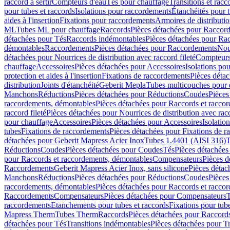
raccord à sertir
Compteurs d'eau
Tés pour chauffage
Transitions et rac
pour tubes et raccords
Isolations pour raccordements
Étanchéités pour t
aides à l'insertion
Fixations pour raccordements
Armoires de distributi
ML
Tubes ML pour chauffage
Raccords
Pièces détachées pour Raccor
détachées pour Tés
Raccords indémontables
Pièces détachées pour Ra
démontables
Raccordements
Pièces détachées pour Raccordements
Nou
détachées pour Nourrices de distribution avec raccord fileté
Compteurs
chauffage
Accessoires
Pièces détachées pour Accessoires
Isolations pou
protection et aides à l'insertion
Fixations de raccordements
Pièces déta
distribution
Joints d'étanchéité
Geberit Mepla
Tubes multicouches pour 
Manchons
Réductions
Pièces détachées pour Réductions
Coudes
Pièces
raccordements, démontables
Pièces détachées pour Raccords et racco
raccord fileté
Pièces détachées pour Nourrices de distribution avec racc
pour chauffage
Accessoires
Pièces détachées pour Accessoires
Isolatio
tubes
Fixations de raccordements
Pièces détachées pour Fixations de 
détachées pour Geberit Mapress Acier Inox
Tubes 1.4401 (AISI 316)
T
Réductions
Coudes
Pièces détachées pour Coudes
Tés
Pièces détachées
pour Raccords et raccordements, démontables
Compensateurs
Pièces 
Raccordements
Geberit Mapress Acier Inox, sans silicone
Pièces détac
Manchons
Réductions
Pièces détachées pour Réductions
Coudes
Pièces
raccordements, démontables
Pièces détachées pour Raccords et racco
Raccordements
Compensateurs
Pièces détachées pour Compensateurs
T
raccordements
Etanchements pour tubes et raccords
Fixations pour tub
Mapress Therm
Tubes Therm
Raccords
Pièces détachées pour Raccord
détachées pour Tés
Transitions indémontables
Pièces détachées pour T