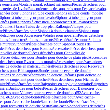
r générateur
Montage mural, robinet mélangeur
Pièces détachées pour
netteries de lavabo
Raccordements des appareils pour l’espace lavabo,
tachées pour Siphons en tube coudé
Siphons en tube coudé, modèle
Siphons à tube plongeur pour lavabo
Siphons à tube plongeur pour
achées pour Siphons à encastrer
Raccordements de lavabo
Pièces
Douilles à braser
Tubes de trop-plein
Rallonges
Vidages pour
re
Pièces détachées pour Siphons à double chambre
Siphons pour
 détachées pour Accessoires
Vidages pour appareils
Pièces détachées
hons à encastrer
Siphons apparents
Pièces détachées pour Siphons
rs muraux
Siphons
Pièces détachées pour Siphons
Coudes de
des
Pièces détachées pour Bondes
Accessoires
Pièces détachées pour
nivelles de douche
Pièces détachées pour Canivelles de
d
Pièces détachées pour Bondes pour douche de plain-pied
Accessoires
 détachées pour Evacuations murales
Accessoires pour évacuations
urs de douche en matériau minéral
Pièces détachées pour Receveurs
achées pour Bâti-supports
Bondes pour receveurs de douche
arations de douche
Séparations de douche latérales pour douche de
hes de rangement pour douches
Pièces détachées pour Niches de
aire
Pièces détachées pour Baignoires en acrylique sanitaire
Baignoires
inéral
Baignoires pour bébés
Pièces détachées pour Baignoires pour
tachées pour Vidages pour receveurs de douche, d52
Avec cache-
che, d62
Avec cache-bonde
Pièces détachées pour Avec cache-
ées pour Avec cache-bonde
Sans cache-bonde
Pièces détachées pour
 pour receveurs de douche Sestra
Sans cache-bonde
Pièces détachées