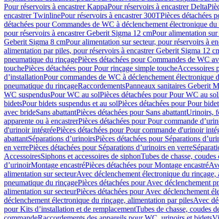
Pour réservoirs à encastrer Kappa
Pour réservoirs à encastrer Delta
Piè
encastrer Twinline
Pour réservoirs à encastrer 300T
Pièces détachées p
détachées pour Commandes de WC à déclenchement électronique du 
pour réservoirs à encastrer Geberit Sigma 12 cm
Pour alimentation sur
Geberit Sigma 8 cm
Pour alimentation sur secteur, pour réservoirs à 
alimentation par piles, pour réservoirs à encastrer Geberit Sigma 12 c
pneumatique du rinçage
Pièces détachées pour Commandes de WC ave
touche
Pièces détachées pour Pour rinçage simple touche
Accessoires
d’installation
Pour commandes de WC à déclenchement électronique d
pneumatique du rinçage
Raccordements
Panneaux sanitaires Geberit M
WC suspendus
Pour WC au sol
Pièces détachées pour Pour WC au sol
bidets
Pour bidets suspendus et au sol
Pièces détachées pour Pour bidet
avec bride
Sans abattant
Pièces détachées pour Sans abattant
Urinoirs, 
apparente ou à encastrer
Pièces détachées pour Pour commande d’urino
d'urinoir intégrée
Pièces détachées pour Pour commande d'urinoir inté
abattant
Séparations d’urinoirs
Pièces détachées pour Séparations d’uri
en verre
Pièces détachées pour Séparations d’urinoirs en verre
Séparati
Accessoires
Siphons et accessoires de siphon
Tubes de chasse, coudes 
dʼurinoir
Montage encastré
Pièces détachées pour Montage encastré
Ave
alimentation sur secteur
Avec déclenchement électronique du rinçage, a
pneumatique du rinçage
Pièces détachées pour Avec déclenchement p
alimentation sur secteur
Pièces détachées pour Avec déclenchement élec
déclenchement électronique du rinçage, alimentation par piles
Avec dé
pour Kits d’installation et de remplacement
Tubes de chasse, coudes de
commande
Raccordements des appareils pour WC, urinoirs et bidets
Vi