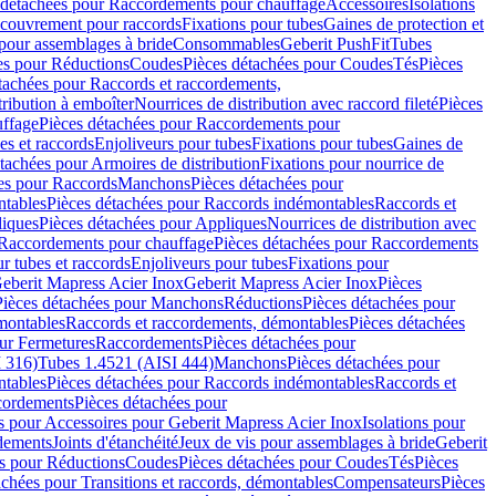
 détachées pour Raccordements pour chauffage
Accessoires
Isolations
couvrement pour raccords
Fixations pour tubes
Gaines de protection et
 pour assemblages à bride
Consommables
Geberit PushFit
Tubes
es pour Réductions
Coudes
Pièces détachées pour Coudes
Tés
Pièces
tachées pour Raccords et raccordements,
tribution à emboîter
Nourrices de distribution avec raccord fileté
Pièces
ffage
Pièces détachées pour Raccordements pour
s et raccords
Enjoliveurs pour tubes
Fixations pour tubes
Gaines de
tachées pour Armoires de distribution
Fixations pour nourrice de
es pour Raccords
Manchons
Pièces détachées pour
tables
Pièces détachées pour Raccords indémontables
Raccords et
iques
Pièces détachées pour Appliques
Nourrices de distribution avec
Raccordements pour chauffage
Pièces détachées pour Raccordements
 tubes et raccords
Enjoliveurs pour tubes
Fixations pour
eberit Mapress Acier Inox
Geberit Mapress Acier Inox
Pièces
Pièces détachées pour Manchons
Réductions
Pièces détachées pour
montables
Raccords et raccordements, démontables
Pièces détachées
ur Fermetures
Raccordements
Pièces détachées pour
 316)
Tubes 1.4521 (AISI 444)
Manchons
Pièces détachées pour
tables
Pièces détachées pour Raccords indémontables
Raccords et
ordements
Pièces détachées pour
s pour Accessoires pour Geberit Mapress Acier Inox
Isolations pour
rdements
Joints d'étanchéité
Jeux de vis pour assemblages à bride
Geberit
s pour Réductions
Coudes
Pièces détachées pour Coudes
Tés
Pièces
achées pour Transitions et raccords, démontables
Compensateurs
Pièces