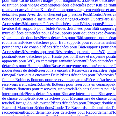
pour Sans cache-bonde
Vidages pour baignoires, d52
Pièces détachées
de finition pour vidage excentrique
Pièces détachées pour Kits de fini
rotative et arrivée d’eau
Kits de finition pour vidage excentrique et arr
détachées pour Avec déclenchement par pression PushControl
Avec c
bonde
Tés
Systèmes d’installation et de rinçage
Geberit Duofix
Parois
Pi
Accessoires
Bâti-supports
Pièces détachées pour Bâti-supports
Bâti-su
lavabos
Bâti-supports pour bidets
Pièces détachées pour Bâti-supports 
murale
Pièces détachées pour Bâti-supports pour douches avec évacua
séparations de douches
Pièces détachées pour Bâti-supports pour sépa
robinetteries
Pièces détachées pour Bâti-supports pour robinetteries
Bât
pour charges de console
Pièces détachées pour Bâti-supports pour cha
Accessoires
Réservoirs apparents
Réservoirs apparents pour WC, en ma
position
Pièces détachées pour Haute position
Basse et moyenne positi
apparents pour WC, en céramique sanitaire
Attenant
Pièces détachées 
détachées pour Haute position
Basse et moyenne position
Accessoires
P
modérateurs de débit
Réservoirs à encastrer
Réservoirs à encastrer Sig
Omega
Réservoirs à encastrer Delta
Pièces détachées pour Réservoirs à
flotteurs
Robinets flotteurs pour réservoirs apparents
Pièces détachées p
réservoirs à encastrer
Robinets flotteurs pour réservoirs en céramique
P
Robinets flotteurs pour réservoirs, universels
Robinets flotteurs pour 
interrompable
Pièces détachées pour Rinçage interrompable
Rinçage s
de chasse complets
Pièces détachées pour Mécanismes de chasse comp
touche
Rinçage double touche
Pièces détachées pour Rinçage double 
Raccords
Manchons
Réductions
Coudes
Tés
Raccords indémontables
Tra
raccordement
Raccordements
Pièces détachées pour Raccordements
Nou