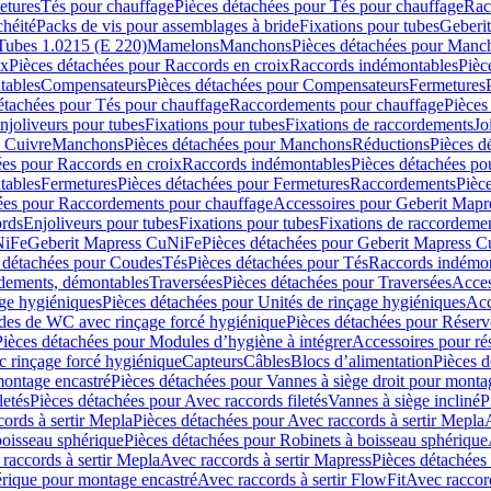
etures
Tés pour chauffage
Pièces détachées pour Tés pour chauffage
Rac
chéité
Packs de vis pour assemblages à bride
Fixations pour tubes
Geberi
Tubes 1.0215 (E 220)
Mamelons
Manchons
Pièces détachées pour Manc
ix
Pièces détachées pour Raccords en croix
Raccords indémontables
Pièc
tables
Compensateurs
Pièces détachées pour Compensateurs
Fermetures
étachées pour Tés pour chauffage
Raccordements pour chauffage
Pièces
njoliveurs pour tubes
Fixations pour tubes
Fixations de raccordements
Jo
s Cuivre
Manchons
Pièces détachées pour Manchons
Réductions
Pièces d
ées pour Raccords en croix
Raccords indémontables
Pièces détachées po
tables
Fermetures
Pièces détachées pour Fermetures
Raccordements
Pièc
ées pour Raccordements pour chauffage
Accessoires pour Geberit Mapr
ords
Enjoliveurs pour tubes
Fixations pour tubes
Fixations de raccordeme
NiFe
Geberit Mapress CuNiFe
Pièces détachées pour Geberit Mapress 
 détachées pour Coudes
Tés
Pièces détachées pour Tés
Raccords indémon
rdements, démontables
Traversées
Pièces détachées pour Traversées
Acces
age hygiéniques
Pièces détachées pour Unités de rinçage hygiéniques
Acc
des de WC avec rinçage forcé hygiénique
Pièces détachées pour Réser
Pièces détachées pour Modules d’hygiène à intégrer
Accessoires pour r
 rinçage forcé hygiénique
Capteurs
Câbles
Blocs d’alimentation
Pièces d
montage encastré
Pièces détachées pour Vannes à siège droit pour monta
letés
Pièces détachées pour Avec raccords filetés
Vannes à siège incliné
P
ords à sertir Mepla
Pièces détachées pour Avec raccords à sertir Mepla
boisseau sphérique
Pièces détachées pour Robinets à boisseau sphérique
raccords à sertir Mepla
Avec raccords à sertir Mapress
Pièces détachées
érique pour montage encastré
Avec raccords à sertir FlowFit
Avec raccord