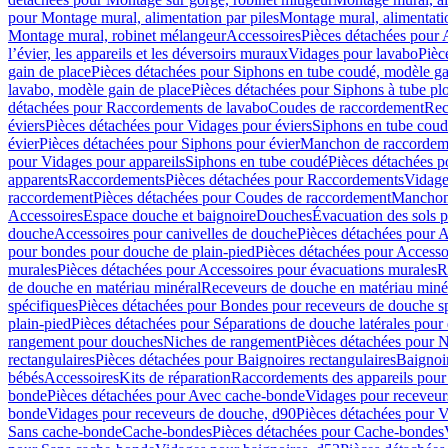
pour Montage mural, alimentation par piles
Montage mural, alimentati
Montage mural, robinet mélangeur
Accessoires
Pièces détachées pour 
l’évier, les appareils et les déversoirs muraux
Vidages pour lavabo
Pièc
gain de place
Pièces détachées pour Siphons en tube coudé, modèle ga
lavabo, modèle gain de place
Pièces détachées pour Siphons à tube pl
détachées pour Raccordements de lavabo
Coudes de raccordement
Rec
éviers
Pièces détachées pour Vidages pour éviers
Siphons en tube cou
évier
Pièces détachées pour Siphons pour évier
Manchon de raccordem
pour Vidages pour appareils
Siphons en tube coudé
Pièces détachées p
apparents
Raccordements
Pièces détachées pour Raccordements
Vidage
raccordement
Pièces détachées pour Coudes de raccordement
Manchon
Accessoires
Espace douche et baignoire
Douches
Évacuation des sols 
douche
Accessoires pour canivelles de douche
Pièces détachées pour A
pour bondes pour douche de plain-pied
Pièces détachées pour Accesso
murales
Pièces détachées pour Accessoires pour évacuations murales
R
de douche en matériau minéral
Receveurs de douche en matériau miné
spécifiques
Pièces détachées pour Bondes pour receveurs de douche s
plain-pied
Pièces détachées pour Séparations de douche latérales pour
rangement pour douches
Niches de rangement
Pièces détachées pour 
rectangulaires
Pièces détachées pour Baignoires rectangulaires
Baignoi
bébés
Accessoires
Kits de réparation
Raccordements des appareils pour 
bonde
Pièces détachées pour Avec cache-bonde
Vidages pour receveur
bonde
Vidages pour receveurs de douche, d90
Pièces détachées pour 
Sans cache-bonde
Cache-bondes
Pièces détachées pour Cache-bondes