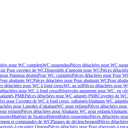
chées pour WC complets
WC suspendus
Pièces détachées pour WC susp
pour Pour cuvettes de WC
Dispositifs d’appoint pour WC
Pièces détaché
 pour Panneau design
Pour WC complets
Pièces détachées pour Pour W
Pour abattants WC
Pièces détachées pour Pour abattants WC
Pour abatt
es détachées pour WC à fond creux
WC au sol
Pièces détachées pour W
 détachées pour WC à fond creux
Réservoirs apparents pour WC, en cér
adaptés PMR
Pièces détachées pour WC adaptés PMR
Cuvettes de WC 
ées pour Cuvettes de WC à fond creux, rallongés
Abattants WC adapt
tachées pour Lunettes d’abattant
WC pour enfants
Pièces détachées pou
our enfants
Pièces détachées pour Abattants WC pour enfants
Abattant
ssoires
Matériel de fixation
Bidets
Bidets suspendus
Pièces détachées pou
hement et commandes de WC
Plaques de déclenchement
Pièces détachée
servoirs à encastrer Omega
Pièces détachées pour Pour réservoirs à enc