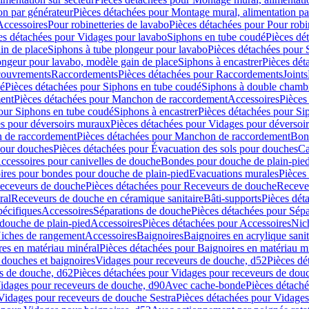
on par générateur
Pièces détachées pour Montage mural, alimentation pa
Accessoires
Pour robinetteries de lavabo
Pièces détachées pour Pour robi
es détachées pour Vidages pour lavabo
Siphons en tube coudé
Pièces dé
in de place
Siphons à tube plongeur pour lavabo
Pièces détachées pour 
ongeur pour lavabo, modèle gain de place
Siphons à encastrer
Pièces dét
ouvrements
Raccordements
Pièces détachées pour Raccordements
Joints
dé
Pièces détachées pour Siphons en tube coudé
Siphons à double chamb
ent
Pièces détachées pour Manchon de raccordement
Accessoires
Pièces
our Siphons en tube coudé
Siphons à encastrer
Pièces détachées pour Sip
s pour déversoirs muraux
Pièces détachées pour Vidages pour déversoi
 de raccordement
Pièces détachées pour Manchon de raccordement
Bon
pour douches
Pièces détachées pour Évacuation des sols pour douches
Ca
ccessoires pour canivelles de douche
Bondes pour douche de plain-pie
ires pour bondes pour douche de plain-pied
Evacuations murales
Pièces
eceveurs de douche
Pièces détachées pour Receveurs de douche
Receve
ral
Receveurs de douche en céramique sanitaire
Bâti-supports
Pièces dét
pécifiques
Accessoires
Séparations de douche
Pièces détachées pour Sép
 douche de plain-pied
Accessoires
Pièces détachées pour Accessoires
Nic
Niches de rangement
Accessoires
Baignoires
Baignoires en acrylique sanit
res en matériau minéral
Pièces détachées pour Baignoires en matériau m
douches et baignoires
Vidages pour receveurs de douche, d52
Pièces dé
s de douche, d62
Pièces détachées pour Vidages pour receveurs de dou
Vidages pour receveurs de douche, d90
Avec cache-bonde
Pièces détach
Vidages pour receveurs de douche Sestra
Pièces détachées pour Vidages