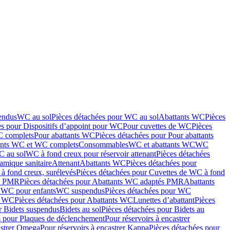
endus
WC au sol
Pièces détachées pour WC au sol
Abattants WC
Pièces
es pour Dispositifs d’appoint pour WC
Pour cuvettes de WC
Pièces
C complets
Pour abattants WC
Pièces détachées pour Pour abattants
ants WC et WC complets
Consommables
WC et abattants WC
WC
C au sol
WC à fond creux pour réservoir attenant
Pièces détachées
amique sanitaire
Attenant
Abattants WC
Pièces détachées pour
à fond creux, surélevés
Pièces détachées pour Cuvettes de WC à fond
és PMR
Pièces détachées pour Abattants WC adaptés PMR
Abattants
r WC pour enfants
WC suspendus
Pièces détachées pour WC
s WC
Pièces détachées pour Abattants WC
Lunettes d’abattant
Pièces
r Bidets suspendus
Bidets au sol
Pièces détachées pour Bidets au
s pour Plaques de déclenchement
Pour réservoirs à encastrer
astrer Omega
Pour réservoirs à encastrer Kappa
Pièces détachées pour