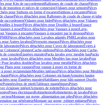
ées pour Kits de raccordement
Rallonges de coude de chasse
Pièces
s de transition et pièces de connexion
Vidages pour urinoirs
Pièces
achées pour Siphons en forme d’escargot
Siphons à encastrer
Pièces
de chasse
Pièces détachées pour Rallonges de coude de chasse et tube
 de raccordement
Vidages pour bidet
Pièces détachées pour Vidages
ouilles à braser
Pièces détachées pour Douilles à braser
Espace
asques à poser
Pièces détachées pour Vasques à poser
Lave-
our Vasques à encastrer
Vasques à encastrer par le dessous
Pièces
s PMR
Pièces détachées pour Lavabos adaptés PMR
Lavabos pour
s pour Autres lavabos
Déversoirs muraux
Pièces détachées pour
e laboratoire
Pièces détachées pour Cuves de laboratoire
Éviers à
our Colonnes
Colonnes
Cache-siphons
Pièces détachées pour Cache-
ts de consoles
Étagères murales
Packs lavabo avec meuble bas
Packs
 pour lavabo
Pièces détachées pour Meubles bas pour lavabo
Pour
r Pour lavabos doubles
Pour lavabos pour meuble
Pièces détachées
our Plans pour vasques
Pour vasque à poser en forme de
 à poser rectangulaire
Meubles latéraux
Pièces détachées pour Meubles
-haute
Pièces détachées pour Colonnes mi-haute
Armoires hautes
tachées pour Étagères murales
Habillages pour bâti-support Duofix
ge
Poignées
Jeux de pieds
Tableaux magnétiques
Prises
vec éclairage intégré
Armoires de toilette
Pièces détachées pour
soires
Prises électriques
Robinetteries
Robinetteries de lavabo
Pièces
 secteur
Montage sur gorge, alimentation par piles
Pièces détachées
entation par générateur
Montage sur gorge, robinet mitigeur
Pièces
n sur secteur
Montage mural, alimentation par piles
Pièces détachées