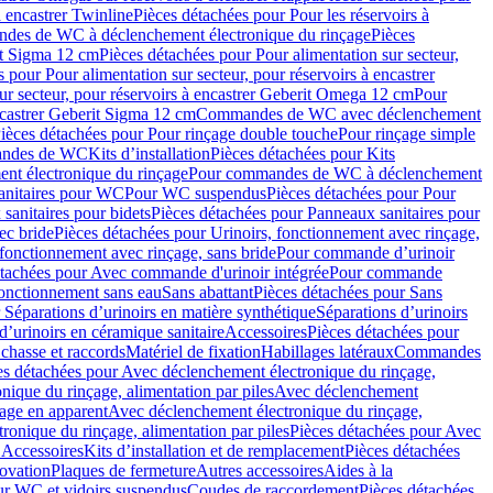
à encastrer Twinline
Pièces détachées pour Pour les réservoirs à
es de WC à déclenchement électronique du rinçage
Pièces
rit Sigma 12 cm
Pièces détachées pour Pour alimentation sur secteur,
 pour Pour alimentation sur secteur, pour réservoirs à encastrer
ur secteur, pour réservoirs à encastrer Geberit Omega 12 cm
Pour
encastrer Geberit Sigma 12 cm
Commandes de WC avec déclenchement
ièces détachées pour Pour rinçage double touche
Pour rinçage simple
mandes de WC
Kits d’installation
Pièces détachées pour Kits
nt électronique du rinçage
Pour commandes de WC à déclenchement
anitaires pour WC
Pour WC suspendus
Pièces détachées pour Pour
sanitaires pour bidets
Pièces détachées pour Panneaux sanitaires pour
ec bride
Pièces détachées pour Urinoirs, fonctionnement avec rinçage,
 fonctionnement avec rinçage, sans bride
Pour commande d’urinoir
étachées pour Avec commande d'urinoir intégrée
Pour commande
fonctionnement sans eau
Sans abattant
Pièces détachées pour Sans
 Séparations d’urinoirs en matière synthétique
Séparations d’urinoirs
d’urinoirs en céramique sanitaire
Accessoires
Pièces détachées pour
chasse et raccords
Matériel de fixation
Habillages latéraux
Commandes
es détachées pour Avec déclenchement électronique du rinçage,
ique du rinçage, alimentation par piles
Avec déclenchement
age en apparent
Avec déclenchement électronique du rinçage,
onique du rinçage, alimentation par piles
Pièces détachées pour Avec
 Accessoires
Kits d’installation et de remplacement
Pièces détachées
novation
Plaques de fermeture
Autres accessoires
Aides à la
ur WC et vidoirs suspendus
Coudes de raccordement
Pièces détachées