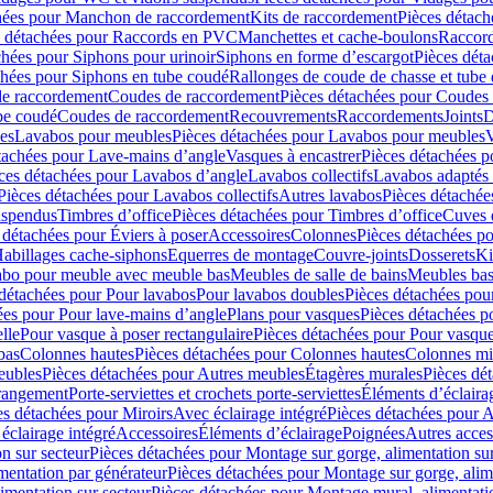
hées pour Manchon de raccordement
Kits de raccordement
Pièces détach
s détachées pour Raccords en PVC
Manchettes et cache-boulons
Raccord
chées pour Siphons pour urinoir
Siphons en forme d’escargot
Pièces dét
chées pour Siphons en tube coudé
Rallonges de coude de chasse et tube 
de raccordement
Coudes de raccordement
Pièces détachées pour Coudes
be coudé
Coudes de raccordement
Recouvrements
Raccordements
Joints
D
es
Lavabos pour meubles
Pièces détachées pour Lavabos pour meubles
V
tachées pour Lave-mains d’angle
Vasques à encastrer
Pièces détachées p
ces détachées pour Lavabos d’angle
Lavabos collectifs
Lavabos adapté
Pièces détachées pour Lavabos collectifs
Autres lavabos
Pièces détachée
uspendus
Timbres dʼoffice
Pièces détachées pour Timbres dʼoffice
Cuves d
 détachées pour Éviers à poser
Accessoires
Colonnes
Pièces détachées p
abillages cache-siphons
Equerres de montage
Couvre-joints
Dosserets
Ki
vabo pour meuble avec meuble bas
Meubles de salle de bains
Meubles bas
 détachées pour Pour lavabos
Pour lavabos doubles
Pièces détachées pou
ées pour Pour lave-mains d’angle
Plans pour vasques
Pièces détachées p
lle
Pour vasque à poser rectangulaire
Pièces détachées pour Pour vasque
bas
Colonnes hautes
Pièces détachées pour Colonnes hautes
Colonnes mi
eubles
Pièces détachées pour Autres meubles
Étagères murales
Pièces dé
 rangement
Porte-serviettes et crochets porte-serviettes
Éléments d’éclaira
es détachées pour Miroirs
Avec éclairage intégré
Pièces détachées pour A
éclairage intégré
Accessoires
Éléments d’éclairage
Poignées
Autres acces
n sur secteur
Pièces détachées pour Montage sur gorge, alimentation sur
mentation par générateur
Pièces détachées pour Montage sur gorge, alim
imentation sur secteur
Pièces détachées pour Montage mural, alimentatio