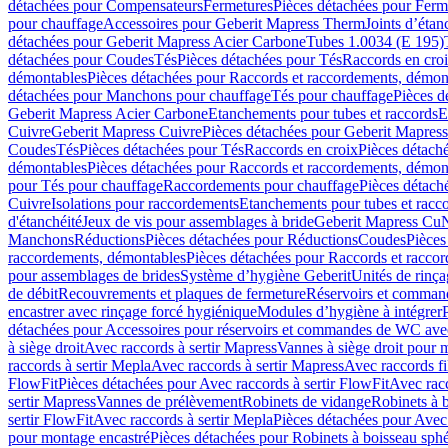
détachées pour Compensateurs
Fermetures
Pièces détachées pour Ferm
pour chauffage
Accessoires pour Geberit Mapress Therm
Joints d’étan
détachées pour Geberit Mapress Acier Carbone
Tubes 1.0034 (E 195)
détachées pour Coudes
Tés
Pièces détachées pour Tés
Raccords en cro
démontables
Pièces détachées pour Raccords et raccordements, démon
détachées pour Manchons pour chauffage
Tés pour chauffage
Pièces d
Geberit Mapress Acier Carbone
Etanchements pour tubes et raccords
E
Cuivre
Geberit Mapress Cuivre
Pièces détachées pour Geberit Mapres
Coudes
Tés
Pièces détachées pour Tés
Raccords en croix
Pièces détach
démontables
Pièces détachées pour Raccords et raccordements, démon
pour Tés pour chauffage
Raccordements pour chauffage
Pièces détach
Cuivre
Isolations pour raccordements
Etanchements pour tubes et racc
d'étanchéité
Jeux de vis pour assemblages à bride
Geberit Mapress Cu
Manchons
Réductions
Pièces détachées pour Réductions
Coudes
Pièces
raccordements, démontables
Pièces détachées pour Raccords et racco
pour assemblages de brides
Système d’hygiène Geberit
Unités de rinç
de débit
Recouvrements et plaques de fermeture
Réservoirs et comman
encastrer avec rinçage forcé hygiénique
Modules d’hygiène à intégrer
détachées pour Accessoires pour réservoirs et commandes de WC avec
à siège droit
Avec raccords à sertir Mapress
Vannes à siège droit pour 
raccords à sertir Mepla
Avec raccords à sertir Mapress
Avec raccords fi
FlowFit
Pièces détachées pour Avec raccords à sertir FlowFit
Avec racc
sertir Mapress
Vannes de prélèvement
Robinets de vidange
Robinets à 
sertir FlowFit
Avec raccords à sertir Mepla
Pièces détachées pour Avec 
pour montage encastré
Pièces détachées pour Robinets à boisseau sph