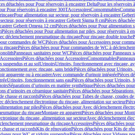
ces détachées pour Pour réservoirs à encastrer Delta
Pour les réservoirs 
our Pour réservoirs à encastrer 300T
Accessoires
Consommables
Command
rinçage
Pour alimentation sur secteur, pour réservoirs à encastrer Gebe
 secteur, pour réservoirs à encastrer Geberit Sigma 8 cm
Pièces détachées
encastrer Geberit Omega 12 cm
Pièces détachées pour Pour alimentation s
m
Pièces détachées pour Pour alimentation par piles, pour réservoirs à 
c déclenchement pneumatique du rinçage
Pour rinçage double touche
P
 pour commandes de WC
Pièces détachées pour Accessoires pour com
u rinçage
Pièces détachées pour Pour commandes de WC à déclencheme
onolith
Panneaux sanitaires pour WC
Pièces détachées pour Panneaux s
Accessoires
Pièces détachées pour Accessoires
Consommables
Panneaux 
s suspendus et au sol
Urinoirs
Urinoirs, fonctionnement avec rinçage, av
fonctionnement avec rinçage, sans bride
Pièces détachées pour Urinoirs,
ir apparente ou à encastrer
Avec commande d'urinoir intégrée
Pièces d
grée
Urinoirs, fonctionnement sans eau
Pièces détachées pour Urinoirs, 
noirs
Séparations d’urinoirs en matière synthétique
Pièces détachées pour
ons d’urinoirs en céramique sanitaire
Pièces détachées pour Séparations 
de chasse et raccords
Pièces détachées pour Tubes de chasse, coudes de 
c déclenchement électronique du rinçage, alimentation sur secteur
Pièc
limentation par piles
Pièces détachées pour Avec déclenchement électron
neumatique du rinçage
Montage en apparent
Pièces détachées pour Mont
tronique du rinçage, alimentation sur secteur
Avec déclenchement électr
clenchement pneumatique du rinçage
Accessoires
Pièces détachées pour
 chasse et raccords
Kits de rénovation
Pièces détachées pour Kits de ré
dages pour WC et vidoirs suspendus
Pièces détachées pour Vidages po