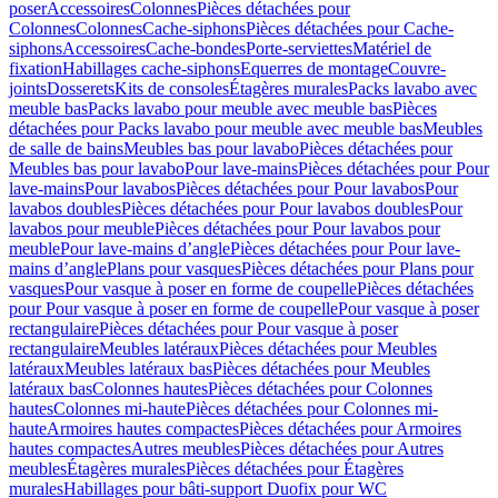
poser
Accessoires
Colonnes
Pièces détachées pour
Colonnes
Colonnes
Cache-siphons
Pièces détachées pour Cache-
siphons
Accessoires
Cache-bondes
Porte-serviettes
Matériel de
fixation
Habillages cache-siphons
Equerres de montage
Couvre-
joints
Dosserets
Kits de consoles
Étagères murales
Packs lavabo avec
meuble bas
Packs lavabo pour meuble avec meuble bas
Pièces
détachées pour Packs lavabo pour meuble avec meuble bas
Meubles
de salle de bains
Meubles bas pour lavabo
Pièces détachées pour
Meubles bas pour lavabo
Pour lave-mains
Pièces détachées pour Pour
lave-mains
Pour lavabos
Pièces détachées pour Pour lavabos
Pour
lavabos doubles
Pièces détachées pour Pour lavabos doubles
Pour
lavabos pour meuble
Pièces détachées pour Pour lavabos pour
meuble
Pour lave-mains d’angle
Pièces détachées pour Pour lave-
mains d’angle
Plans pour vasques
Pièces détachées pour Plans pour
vasques
Pour vasque à poser en forme de coupelle
Pièces détachées
pour Pour vasque à poser en forme de coupelle
Pour vasque à poser
rectangulaire
Pièces détachées pour Pour vasque à poser
rectangulaire
Meubles latéraux
Pièces détachées pour Meubles
latéraux
Meubles latéraux bas
Pièces détachées pour Meubles
latéraux bas
Colonnes hautes
Pièces détachées pour Colonnes
hautes
Colonnes mi-haute
Pièces détachées pour Colonnes mi-
haute
Armoires hautes compactes
Pièces détachées pour Armoires
hautes compactes
Autres meubles
Pièces détachées pour Autres
meubles
Étagères murales
Pièces détachées pour Étagères
murales
Habillages pour bâti-support Duofix pour WC