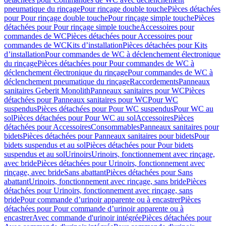
pneumatique du rinçage
Pour rinçage double touche
Pièces détachées
pour Pour rinçage double touche
Pour rinçage simple touche
Pièces
détachées pour Pour rinçage simple touche
Accessoires pour
commandes de WC
Pièces détachées pour Accessoires pour
commandes de WC
Kits d’installation
Pièces détachées pour Kits
d’installation
Pour commandes de WC à déclenchement électronique
du rinçage
Pièces détachées pour Pour commandes de WC à
déclenchement électronique du rinçage
Pour commandes de WC à
déclenchement pneumatique du rinçage
Raccordements
Panneaux
sanitaires Geberit Monolith
Panneaux sanitaires pour WC
Pièces
détachées pour Panneaux sanitaires pour WC
Pour WC
suspendus
Pièces détachées pour Pour WC suspendus
Pour WC au
sol
Pièces détachées pour Pour WC au sol
Accessoires
Pièces
détachées pour Accessoires
Consommables
Panneaux sanitaires pour
bidets
Pièces détachées pour Panneaux sanitaires pour bidets
Pour
bidets suspendus et au sol
Pièces détachées pour Pour bidets
suspendus et au sol
Urinoirs
Urinoirs, fonctionnement avec rinçage,
avec bride
Pièces détachées pour Urinoirs, fonctionnement avec
rinçage, avec bride
Sans abattant
Pièces détachées pour Sans
abattant
Urinoirs, fonctionnement avec rinçage, sans bride
Pièces
détachées pour Urinoirs, fonctionnement avec rinçage, sans
bride
Pour commande d’urinoir apparente ou à encastrer
Pièces
détachées pour Pour commande d’urinoir apparente ou à
encastrer
Avec commande d'urinoir intégrée
Pièces détachées pour