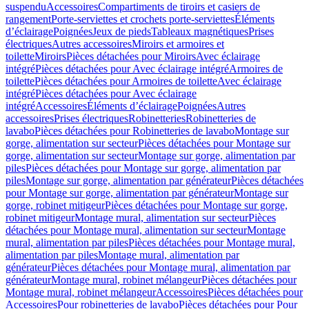
suspendu
Accessoires
Compartiments de tiroirs et casiers de
rangement
Porte-serviettes et crochets porte-serviettes
Éléments
d’éclairage
Poignées
Jeux de pieds
Tableaux magnétiques
Prises
électriques
Autres accessoires
Miroirs et armoires et
toilette
Miroirs
Pièces détachées pour Miroirs
Avec éclairage
intégré
Pièces détachées pour Avec éclairage intégré
Armoires de
toilette
Pièces détachées pour Armoires de toilette
Avec éclairage
intégré
Pièces détachées pour Avec éclairage
intégré
Accessoires
Éléments d’éclairage
Poignées
Autres
accessoires
Prises électriques
Robinetteries
Robinetteries de
lavabo
Pièces détachées pour Robinetteries de lavabo
Montage sur
gorge, alimentation sur secteur
Pièces détachées pour Montage sur
gorge, alimentation sur secteur
Montage sur gorge, alimentation par
piles
Pièces détachées pour Montage sur gorge, alimentation par
piles
Montage sur gorge, alimentation par générateur
Pièces détachées
pour Montage sur gorge, alimentation par générateur
Montage sur
gorge, robinet mitigeur
Pièces détachées pour Montage sur gorge,
robinet mitigeur
Montage mural, alimentation sur secteur
Pièces
détachées pour Montage mural, alimentation sur secteur
Montage
mural, alimentation par piles
Pièces détachées pour Montage mural,
alimentation par piles
Montage mural, alimentation par
générateur
Pièces détachées pour Montage mural, alimentation par
générateur
Montage mural, robinet mélangeur
Pièces détachées pour
Montage mural, robinet mélangeur
Accessoires
Pièces détachées pour
Accessoires
Pour robinetteries de lavabo
Pièces détachées pour Pour