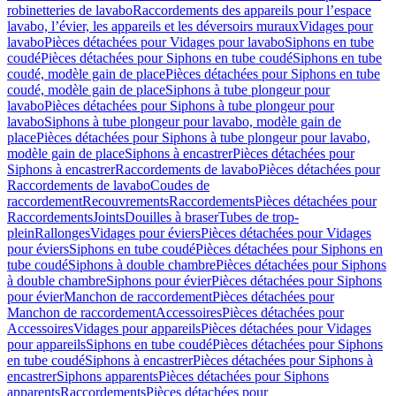
robinetteries de lavabo
Raccordements des appareils pour l’espace
lavabo, l’évier, les appareils et les déversoirs muraux
Vidages pour
lavabo
Pièces détachées pour Vidages pour lavabo
Siphons en tube
coudé
Pièces détachées pour Siphons en tube coudé
Siphons en tube
coudé, modèle gain de place
Pièces détachées pour Siphons en tube
coudé, modèle gain de place
Siphons à tube plongeur pour
lavabo
Pièces détachées pour Siphons à tube plongeur pour
lavabo
Siphons à tube plongeur pour lavabo, modèle gain de
place
Pièces détachées pour Siphons à tube plongeur pour lavabo,
modèle gain de place
Siphons à encastrer
Pièces détachées pour
Siphons à encastrer
Raccordements de lavabo
Pièces détachées pour
Raccordements de lavabo
Coudes de
raccordement
Recouvrements
Raccordements
Pièces détachées pour
Raccordements
Joints
Douilles à braser
Tubes de trop-
plein
Rallonges
Vidages pour éviers
Pièces détachées pour Vidages
pour éviers
Siphons en tube coudé
Pièces détachées pour Siphons en
tube coudé
Siphons à double chambre
Pièces détachées pour Siphons
à double chambre
Siphons pour évier
Pièces détachées pour Siphons
pour évier
Manchon de raccordement
Pièces détachées pour
Manchon de raccordement
Accessoires
Pièces détachées pour
Accessoires
Vidages pour appareils
Pièces détachées pour Vidages
pour appareils
Siphons en tube coudé
Pièces détachées pour Siphons
en tube coudé
Siphons à encastrer
Pièces détachées pour Siphons à
encastrer
Siphons apparents
Pièces détachées pour Siphons
apparents
Raccordements
Pièces détachées pour