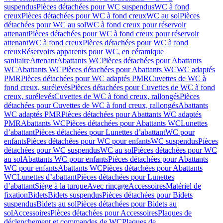
suspendus
Pièces détachées pour WC suspendus
WC à fond
creux
Pièces détachées pour WC à fond creux
WC au sol
Pièces
détachées pour WC au sol
WC à fond creux pour réservoir
attenant
Pièces détachées pour WC à fond creux pour réservoir
attenant
WC à fond creux
Pièces détachées pour WC à fond
creux
Réservoirs apparents pour WC, en céramique
sanitaire
Attenant
Abattants WC
Pièces détachées pour Abattants
WC
Abattants WC
Pièces détachées pour Abattants WC
WC adaptés
PMR
Pièces détachées pour WC adaptés PMR
Cuvettes de WC à
fond creux, surélevés
Pièces détachées pour Cuvettes de WC à fond
creux, surélevés
Cuvettes de WC à fond creux, rallongés
Pièces
détachées pour Cuvettes de WC à fond creux, rallongés
Abattants
WC adaptés PMR
Pièces détachées pour Abattants WC adaptés
PMR
Abattants WC
Pièces détachées pour Abattants WC
Lunettes
d’abattant
Pièces détachées pour Lunettes d’abattant
WC pour
enfants
Pièces détachées pour WC pour enfants
WC suspendus
Pièces
détachées pour WC suspendus
WC au sol
Pièces détachées pour WC
au sol
Abattants WC pour enfants
Pièces détachées pour Abattants
WC pour enfants
Abattants WC
Pièces détachées pour Abattants
WC
Lunettes d’abattant
Pièces détachées pour Lunettes
d’abattant
Siège à la turque
Avec rinçage
Accessoires
Matériel de
fixation
Bidets
Bidets suspendus
Pièces détachées pour Bidets
suspendus
Bidets au sol
Pièces détachées pour Bidets au
sol
Accessoires
Pièces détachées pour Accessoires
Plaques de
déclenchement et commandes de WC
Plaques de