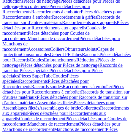
Réductions
Pièces de nettoyage
Pièces détachées pour Pièces de
nettoyage
Raccordements
Pièces détachées pour
Raccordements
Raccordements à emboîter
Pièces détachées pour
Raccordements à emboîter
Raccordements à griffes
Raccords de
transition sur d’autres matériaux
Raccordements aux appareils
Pièces
détachées pour Raccordements aux appareils
Coudes de
raccordement
Pièces détachées pour Coudes de
raccordement
Manchons de raccordement
Pièces détachées pour
Manchons de
raccordement
Accessoires
Colliers
Obturateurs
Joints
Capes de
protection
Consommables
Geberit PE
Tubes
Raccords
Pièces détachées
pour Raccords
Coudes
Embranchements
Réductions
Pièces de
nettoyage
Pièces détachées pour Pièces de nettoyage
Raccords de
transition
Pièces spéciales
Pièces détachées pour Pièces
spéciales
Pièces SuperTube
Coudes
Pièces
spéciales
Raccordements
Pièces détachées pour
Raccordements
Raccords soudés
Raccordements à emboîter
Pièces
détachées pour Raccordements à emboîter
Raccords de transition sur
d’autres matériaux
Pièces détachées pour Raccords de transition sur
d’autres matériaux
Assemblages filetés
Pièces détachées pour
Assemblages filetés
Assemblages de bride
Collerettes
Raccordements
aux appareils
Pièces détachées pour Raccordements aux
appareils
Coudes de raccordement
Pièces détachées pour Coudes de
raccordement
Manchons de raccordement
Pièces détachées pour
Manchons de raccordement
Manchons de raccordement
Pièces