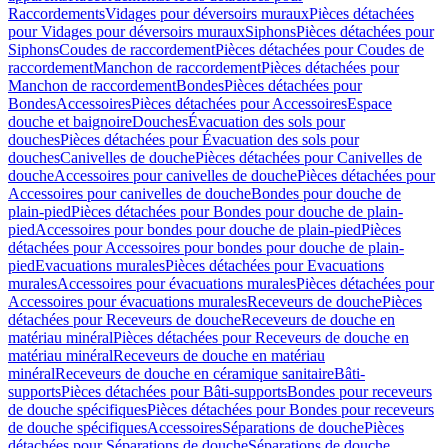
Raccordements
Vidages pour déversoirs muraux
Pièces détachées
pour Vidages pour déversoirs muraux
Siphons
Pièces détachées pour
Siphons
Coudes de raccordement
Pièces détachées pour Coudes de
raccordement
Manchon de raccordement
Pièces détachées pour
Manchon de raccordement
Bondes
Pièces détachées pour
Bondes
Accessoires
Pièces détachées pour Accessoires
Espace
douche et baignoire
Douches
Évacuation des sols pour
douches
Pièces détachées pour Évacuation des sols pour
douches
Canivelles de douche
Pièces détachées pour Canivelles de
douche
Accessoires pour canivelles de douche
Pièces détachées pour
Accessoires pour canivelles de douche
Bondes pour douche de
plain-pied
Pièces détachées pour Bondes pour douche de plain-
pied
Accessoires pour bondes pour douche de plain-pied
Pièces
détachées pour Accessoires pour bondes pour douche de plain-
pied
Evacuations murales
Pièces détachées pour Evacuations
murales
Accessoires pour évacuations murales
Pièces détachées pour
Accessoires pour évacuations murales
Receveurs de douche
Pièces
détachées pour Receveurs de douche
Receveurs de douche en
matériau minéral
Pièces détachées pour Receveurs de douche en
matériau minéral
Receveurs de douche en matériau
minéral
Receveurs de douche en céramique sanitaire
Bâti-
supports
Pièces détachées pour Bâti-supports
Bondes pour receveurs
de douche spécifiques
Pièces détachées pour Bondes pour receveurs
de douche spécifiques
Accessoires
Séparations de douche
Pièces
détachées pour Séparations de douche
Séparations de douche