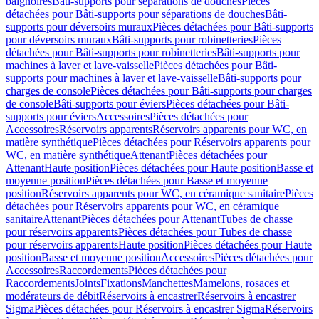
baignoires
Bâti-supports pour séparations de douches
Pièces
détachées pour Bâti-supports pour séparations de douches
Bâti-
supports pour déversoirs muraux
Pièces détachées pour Bâti-supports
pour déversoirs muraux
Bâti-supports pour robinetteries
Pièces
détachées pour Bâti-supports pour robinetteries
Bâti-supports pour
machines à laver et lave-vaisselle
Pièces détachées pour Bâti-
supports pour machines à laver et lave-vaisselle
Bâti-supports pour
charges de console
Pièces détachées pour Bâti-supports pour charges
de console
Bâti-supports pour éviers
Pièces détachées pour Bâti-
supports pour éviers
Accessoires
Pièces détachées pour
Accessoires
Réservoirs apparents
Réservoirs apparents pour WC, en
matière synthétique
Pièces détachées pour Réservoirs apparents pour
WC, en matière synthétique
Attenant
Pièces détachées pour
Attenant
Haute position
Pièces détachées pour Haute position
Basse et
moyenne position
Pièces détachées pour Basse et moyenne
position
Réservoirs apparents pour WC, en céramique sanitaire
Pièces
détachées pour Réservoirs apparents pour WC, en céramique
sanitaire
Attenant
Pièces détachées pour Attenant
Tubes de chasse
pour réservoirs apparents
Pièces détachées pour Tubes de chasse
pour réservoirs apparents
Haute position
Pièces détachées pour Haute
position
Basse et moyenne position
Accessoires
Pièces détachées pour
Accessoires
Raccordements
Pièces détachées pour
Raccordements
Joints
Fixations
Manchettes
Mamelons, rosaces et
modérateurs de débit
Réservoirs à encastrer
Réservoirs à encastrer
Sigma
Pièces détachées pour Réservoirs à encastrer Sigma
Réservoirs