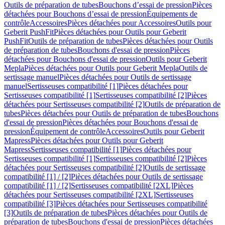
Outils de préparation de tubes
Bouchons d’essai de pression
Pièces
détachées pour Bouchons d’essai de pression
Équipements de
contrôle
Accessoires
Pièces détachées pour Accessoires
Outils pour
Geberit PushFit
Pièces détachées pour Outils pour Geberit
PushFit
Outils de préparation de tubes
Pièces détachées pour Outils
de préparation de tubes
Bouchons d'essai de pression
Pièces
détachées pour Bouchons d'essai de pression
Outils pour Geberit
Mepla
Pièces détachées pour Outils pour Geberit Mepla
Outils de
sertissage manuel
Pièces détachées pour Outils de sertissage
manuel
Sertisseuses compatibilité [1]
Pièces détachées pour
Sertisseuses compatibilité [1]
Sertisseuses compatibilité [2]
Pièces
détachées pour Sertisseuses compatibilité [2]
Outils de préparation de
tubes
Pièces détachées pour Outils de préparation de tubes
Bouchons
d'essai de pression
Pièces détachées pour Bouchons d'essai de
pression
Équipement de contrôle
Accessoires
Outils pour Geberit
Mapress
Pièces détachées pour Outils pour Geberit
Mapress
Sertisseuses compatibilité [1]
Pièces détachées pour
Sertisseuses compatibilité [1]
Sertisseuses compatibilité [2]
Pièces
détachées pour Sertisseuses compatibilité [2]
Outils de sertissage
compatibilité [1] / [2]
Pièces détachées pour Outils de sertissage
compatibilité [1] / [2]
Sertisseuses compatibilité [2XL]
Pièces
détachées pour Sertisseuses compatibilité [2XL]
Sertisseuses
compatibilité [3]
Pièces détachées pour Sertisseuses compatibilité
[3]
Outils de préparation de tubes
Pièces détachées pour Outils de
préparation de tubes
Bouchons d'essai de pression
Pièces détachées