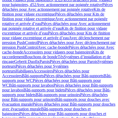
pour baignoires, d52
Avec actionnement par poignée rotative
Pièces
détachées pour Avec actionnement par poignée rotative
Kits de
finition pour vidage excentrique
Pièces détachées pour Kits de
finition pour vidage excentrique
Avec actionnement par poignée
rotative et arrivée d’eau
Pièces détachées pour Avec actionnement
par poignée rotative et arrivée d’eau
Kits de finition pour vidage
excentrique et arrivée d’eau
Pièces détachées pour Kits de finition
pour vidage excentrique et arrivée d’eau
Avec déclenchement par
pression PushControl
Pièces détachées pour Avec déclenchement par
pression PushControl
Avec cache-bonde
Pièces détachées pour Avec
cache-bonde
Accessoires pour vidages pour baignoires
Kits de
raccordement
Bouchons de bonde
Tés
Systèmes d’installation et de
rinçage
Geberit Duofix
Parois
Pièces détachées pour Parois
Systèmes
porteurs
Pièces détachées pour Systèmes
porteurs
Habillages
Accessoires
Pièces détachées pour
Accessoires
Bâti-supports
Pièces détachées pour Bâti-supports
Bâti-
supports pour WC
Pièces détachées pour Bâti-supports pour
WC
Bâti-supports pour lavabos
Pièces détachées pour Bâti-supports
pour lavabos
Bâti-supports pour bidets
Pièces détachées pour Bâti-
supports pour bidets
Bâti-supports pour urinoirs
Pièces détachées
pour Bâti-supports pour urinoirs
Bâti-supports pour douches avec
évacuation murale
Pièces détachées pour Bâti-supports pour douches
avec évacuation murale
Bâti-supports pour douches et
baignoires
Pièces détachées pour Bâti-supports pour douches et