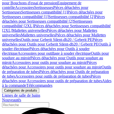
pour Bouchons d'essai de pression
Equipement de
contrôle
Accessoires
Sertisseuses
Pièces détachées pour
Sertisseuses
Sertisseuses compatibilité [1]
Pièces détachées pour
Sertisseuses compatibilité [1]
Sertisseuses compatibilité [2]
Pièces
détachées pour Sertisseuses compatibilité [2]
Sertisseuses
compatibilité [2XL]
Pièces détachées pour Sertisseuses compatibilité
[2XL]
Mallettes universelles
Pièces détachées pour Mallettes
universelles
Mallettes universelles
Pièces détachées pour Mallettes
universelles
Outils pour Geberit Silent-db20 / Geberit PE
Pièces
détachées pour Outils pour Geberit Silent-db20 / Geberit PE
Outils à
souder électrique
Pièces détachées pour Outils à souder
électrique
Accessoires pour outillage à souder électrique
Outils pour
soudure au miroir
Pièces détachées pour Outils pour soudure au
miroir
Accessoires pour outils pour soudure au miroir
Pièces
détachées pour Accessoires pour outils pour soudure au miroir
Outils
de préparation de tubes
Pièces détachées pour Outils de préparation
de tubes
Accessoires pour outils de préparation de tubes
Pièces
détachées pour Accessoires pour outils de préparation de tubes
Aides
à la commande
Télécommandes
Catégories de produits
Lignes de salle de bains
Nouveautés