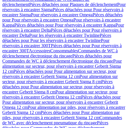
déclenchement
Pièces détachées pour Plaques de déclenchement
Pour
réservoirs à encastrer Sigma
Pièces détachées pour Pour réservoirs à
encastrer Sigma
Pour réservoirs à encastrer Omega
Pièces détachées
pour Pour réservoirs à encastrer Omega
Pour réservoirs à encastrer
Kappa
Pièces détachées pour Pour réservoirs à encastrer Kappa
Pour
réservoirs à encastrer Delta
Pièces détachées pour Pour réservoirs à
encastrer Delta
Pour les réservoirs à encastrer Twinline
Pièces
détachées pour Pour les réservoirs à encastrer Twinline
Pour
réservoirs à encastrer 300T
Pièces détachées pour Pour réservoirs à
encastrer 300T
Accessoires
Consommables
Commandes de WC à
déclenchement électronique du rinçage
Pièces détachées pour
Commandes de WC à déclenchement électronique du rinçage
Pour
alimentation sur secteur, pour réservoirs à encastrer Geberit Sigma
12 cm
Pièces détachées pour Pour alimentation sur secteur, pour
réservoirs à encastrer Geberit Sigma 12 cm
Pour alimentation sur
secteur, pour réservoirs à encastrer Geberit Sigma 8 cm
Pièces
détachées pour Pour alimentation sur secteur, pour réservoirs à
encastrer Geberit Sigma 8 cm
Pour alimentation sur secteur, pour
réservoirs à encastrer Geberit Omega 12 cm
Pièces détachées pour
Pour alimentation sur secteur, pour réservoirs à encastrer Geberit
Omega 12 cm
Pour alimentation par piles, pour réservoirs à encastrer
Geberit Sigma 12 cm
Pièces détachées pour Pour alimentation par
piles, pour réservoirs à encastrer Geberit Sigma 12 cm
Commandes
de WC avec déclenchement pneumatique du rinçage
Pièces
détachées pour Commandes de WC avec déclenchement