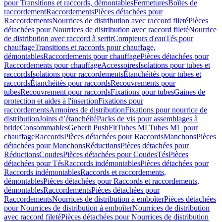
pour Transitions et raccords, démontables
Fermetures
Boîtes de
raccordement
Raccordements
Pièces détachées pour
Raccordements
Nourrices de distribution avec raccord fileté
Pièces
détachées pour Nourrices de distribution avec raccord fileté
Nourrice
de distribution avec raccord à sertir
Compteurs d'eau
Tés pour
chauffage
Transitions et raccords pour chauffage,
démontables
Raccordements pour chauffage
Pièces détachées pour
Raccordements pour chauffage
Accessoires
Isolations pour tubes et
raccords
Isolations pour raccordements
Étanchéités pour tubes et
raccords
Étanchéités pour raccords
Recouvrements pour
tubes
Recouvrement pour raccords
Fixations pour tubes
Gaines de
protection et aides à l'insertion
Fixations pour
raccordements
Armoires de distribution
Fixations pour nourrice de
distribution
Joints d’étanchéité
Packs de vis pour assemblages à
bride
Consommables
Geberit PushFit
Tubes ML
Tubes ML pour
chauffage
Raccords
Pièces détachées pour Raccords
Manchons
Pièces
détachées pour Manchons
Réductions
Pièces détachées pour
Réductions
Coudes
Pièces détachées pour Coudes
Tés
Pièces
détachées pour Tés
Raccords indémontables
Pièces détachées pour
Raccords indémontables
Raccords et raccordements,
démontables
Pièces détachées pour Raccords et raccordements,
démontables
Raccordements
Pièces détachées pour
Raccordements
Nourrices de distribution à emboîter
Pièces détachées
pour Nourrices de distribution à emboîter
Nourrices de distribution
avec raccord fileté
Pièces détachées pour Nourrices de distribution