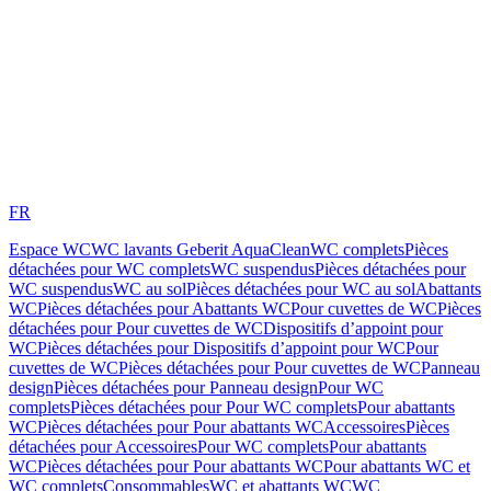
FR
Espace WC
WC lavants Geberit AquaClean
WC complets
Pièces
détachées pour WC complets
WC suspendus
Pièces détachées pour
WC suspendus
WC au sol
Pièces détachées pour WC au sol
Abattants
WC
Pièces détachées pour Abattants WC
Pour cuvettes de WC
Pièces
détachées pour Pour cuvettes de WC
Dispositifs d’appoint pour
WC
Pièces détachées pour Dispositifs d’appoint pour WC
Pour
cuvettes de WC
Pièces détachées pour Pour cuvettes de WC
Panneau
design
Pièces détachées pour Panneau design
Pour WC
complets
Pièces détachées pour Pour WC complets
Pour abattants
WC
Pièces détachées pour Pour abattants WC
Accessoires
Pièces
détachées pour Accessoires
Pour WC complets
Pour abattants
WC
Pièces détachées pour Pour abattants WC
Pour abattants WC et
WC complets
Consommables
WC et abattants WC
WC