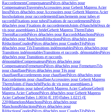
Raccordements
Compensateurs
Pièces détachées pour
Compensateurs
Traversées
Accessoires pour Geberit Mapress Acier
Inox
Pièces détachées pour Accessoires pour Geberit Mapress Acier
Inox
Isolations pour raccordements
Etanchements pour tubes et
raccords
Fixations pour tubes
Fixations de raccordements
Pièces
détachées pour Fixations de raccordements
Joints d'étanchéité
Jeux de
vis pour assemblages à bride
Geberit Mapress Therm
Tubes
Therm
Raccords
Pièces détachées pour Raccords
Manchons
Pièces
détachées pour Manchons
Réductions
Pièces détachées pour
Réductions
Coudes
Pièces détachées pour Coudes
Tés
Pièces
détachées pour Tés
Transitions indémontables
Pièces détachées pour
Transitions indémontables
Transitions et raccords, démontables
Pièces
détachées pour Transitions et raccords,
démontables
Compensateurs
Pièces détachées pour
Compensateurs
Fermetures
Pièces détachées pour Fermetures
Tés
pour chauffage
Pièces détachées pour Tés pour
chauffage
Raccordements pour chauffage
Pièces détachées pour
Raccordements pour chauffage
Accessoires pour Geberit Mapress
Therm
Joints d’étanchéité
Packs de vis pour assemblages à
bride
Fixations pour tubes
Geberit Mapress Acier Carbone
Geberit
Mapress Acier Carbone
Pièces détachées pour Geberit Mapress
Acier Carbone
Tubes 1.0034 (E 195)
Tubes 1.0215 (E
220)
Mamelons
Manchons
Pièces détachées pour
Manchons
Réductions
Pièces détachées pour
Réductions
Coudes
Pièces détachées pour Coudes
Tés
Pièces