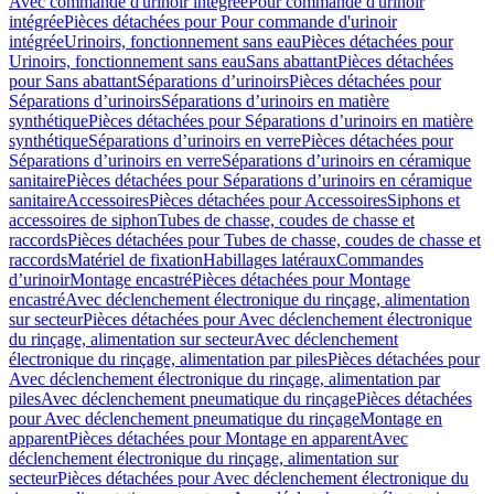
Avec commande d'urinoir intégrée
Pour commande d'urinoir
intégrée
Pièces détachées pour Pour commande d'urinoir
intégrée
Urinoirs, fonctionnement sans eau
Pièces détachées pour
Urinoirs, fonctionnement sans eau
Sans abattant
Pièces détachées
pour Sans abattant
Séparations d’urinoirs
Pièces détachées pour
Séparations d’urinoirs
Séparations d’urinoirs en matière
synthétique
Pièces détachées pour Séparations d’urinoirs en matière
synthétique
Séparations d’urinoirs en verre
Pièces détachées pour
Séparations d’urinoirs en verre
Séparations d’urinoirs en céramique
sanitaire
Pièces détachées pour Séparations d’urinoirs en céramique
sanitaire
Accessoires
Pièces détachées pour Accessoires
Siphons et
accessoires de siphon
Tubes de chasse, coudes de chasse et
raccords
Pièces détachées pour Tubes de chasse, coudes de chasse et
raccords
Matériel de fixation
Habillages latéraux
Commandes
dʼurinoir
Montage encastré
Pièces détachées pour Montage
encastré
Avec déclenchement électronique du rinçage, alimentation
sur secteur
Pièces détachées pour Avec déclenchement électronique
du rinçage, alimentation sur secteur
Avec déclenchement
électronique du rinçage, alimentation par piles
Pièces détachées pour
Avec déclenchement électronique du rinçage, alimentation par
piles
Avec déclenchement pneumatique du rinçage
Pièces détachées
pour Avec déclenchement pneumatique du rinçage
Montage en
apparent
Pièces détachées pour Montage en apparent
Avec
déclenchement électronique du rinçage, alimentation sur
secteur
Pièces détachées pour Avec déclenchement électronique du