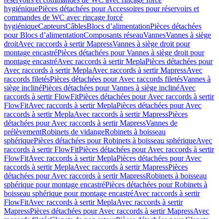
hygiénique
Pièces détachées pour Accessoires pour réservoirs et
commandes de WC avec rinçage forcé
hygiénique
Capteurs
Câbles
Blocs d’alimentation
Pièces détachées
pour Blocs d’alimentation
Composants réseau
Vannes
Vannes à siège
droit
Avec raccords à sertir Mapress
Vannes à siège droit pour
montage encastré
Pièces détachées pour Vannes à siège droit pour
montage encastré
Avec raccords à sertir Mepla
Pièces détachées pour
Avec raccords à sertir Mepla
Avec raccords à sertir Mapress
Avec
raccords filetés
Pièces détachées pour Avec raccords filetés
Vannes à
siège incliné
Pièces détachées pour Vannes à siège incliné
Avec
raccords à sertir FlowFit
Pièces détachées pour Avec raccords à sertir
FlowFit
Avec raccords à sertir Mepla
Pièces détachées pour Avec
raccords à sertir Mepla
Avec raccords à sertir Mapress
Pièces
détachées pour Avec raccords à sertir Mapress
Vannes de
prélèvement
Robinets de vidange
Robinets à boisseau
sphérique
Pièces détachées pour Robinets à boisseau sphérique
Avec
raccords à sertir FlowFit
Pièces détachées pour Avec raccords à sertir
FlowFit
Avec raccords à sertir Mepla
Pièces détachées pour Avec
raccords à sertir Mepla
Avec raccords à sertir Mapress
Pièces
détachées pour Avec raccords à sertir Mapress
Robinets à boisseau
sphérique pour montage encastré
Pièces détachées pour Robinets à
boisseau sphérique pour montage encastré
Avec raccords à sertir
FlowFit
Avec raccords à sertir Mepla
Avec raccords à sertir
Mapress
Pièces détachées pour Avec raccords à sertir Mapress
Avec