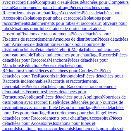
avec raccord fileté
Compteurs d'eau
Pièces détachées pour Compteurs
d'eau
Raccordements pour chauffage
Pièces détachées pour
Raccordements pour chauffage
Accessoires
Pièces détachées pour
Accessoires
Isolations pour tubes et raccords
Isolations pour
raccordements
Etanchements pour tubes et raccords
Enjoliveurs pour
tubes
Fixations pour tubes
Gaines de protection et aides à
l'insertion
Fixations de raccordements
Pièces détachées pour
Fixations de raccordements
Armoires de distribution
Pièces détachées
pour Armoires de distribution
Fixations pour nourrice de
distribution
Joints d'étanchéité
Geberit Mepla
Tubes multicouches
pour eau potable
Tubes multicouches pour chauffage
Raccords
Pièces
détachées pour Raccords
Manchons
Pièces détachées pour
Manchons
Réductions
Pièces détachées pour
Réductions
Coudes
Pièces détachées pour Coudes
Tés
Pièces
détachées pour Tés
Raccords indémontables
Pièces détachées pour
Raccords indémontables
Raccords et raccordements,
démontables
Pièces détachées pour Raccords et raccordements,
démontables
Fermetures
Pièces détachées pour
Fermetures
Appliques
Pièces détachées pour Appliques
Nourrices de
distribution avec raccord fileté
Pièces détachées pour Nourrices de
distribution avec raccord fileté
Tés pour chauffage
Pièces détachées
pour Tés pour chauffage
Raccordements pour chauffage
Pièces
détachées pour Raccordements pour chauffage
Accessoires
Pièces
détachées pour Accessoires
Isolations pour tubes et
raccords
Isolations pour raccordements
Etanchements pour tubes et