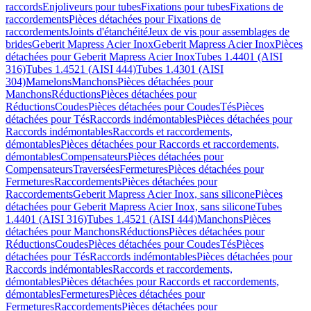
raccords
Enjoliveurs pour tubes
Fixations pour tubes
Fixations de
raccordements
Pièces détachées pour Fixations de
raccordements
Joints d'étanchéité
Jeux de vis pour assemblages de
brides
Geberit Mapress Acier Inox
Geberit Mapress Acier Inox
Pièces
détachées pour Geberit Mapress Acier Inox
Tubes 1.4401 (AISI
316)
Tubes 1.4521 (AISI 444)
Tubes 1.4301 (AISI
304)
Mamelons
Manchons
Pièces détachées pour
Manchons
Réductions
Pièces détachées pour
Réductions
Coudes
Pièces détachées pour Coudes
Tés
Pièces
détachées pour Tés
Raccords indémontables
Pièces détachées pour
Raccords indémontables
Raccords et raccordements,
démontables
Pièces détachées pour Raccords et raccordements,
démontables
Compensateurs
Pièces détachées pour
Compensateurs
Traversées
Fermetures
Pièces détachées pour
Fermetures
Raccordements
Pièces détachées pour
Raccordements
Geberit Mapress Acier Inox, sans silicone
Pièces
détachées pour Geberit Mapress Acier Inox, sans silicone
Tubes
1.4401 (AISI 316)
Tubes 1.4521 (AISI 444)
Manchons
Pièces
détachées pour Manchons
Réductions
Pièces détachées pour
Réductions
Coudes
Pièces détachées pour Coudes
Tés
Pièces
détachées pour Tés
Raccords indémontables
Pièces détachées pour
Raccords indémontables
Raccords et raccordements,
démontables
Pièces détachées pour Raccords et raccordements,
démontables
Fermetures
Pièces détachées pour
Fermetures
Raccordements
Pièces détachées pour