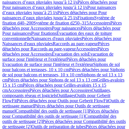
naissances d’eaux pluviales jusqu’à 12 l/s
Pièces détachées pour
Pour naissances d’eaux pluviales jusqu’à 12 l/s
Pour naissances
d’eaux pluviales jusqu’à 25 l/s
Pièces détachées pour Pour
naissances d’eaux pluviales jusqu’à 25 l/s
Fixations
Système de
fixation d40–200
Système de fixation d250–315
Accessoires
Pièces
détachées pour Accessoires
Pour naissances
Pièces détachées pour
Pour naissances
Pour fixations
Évacuation des eaux de toiture
conventionnelle
Naissances d'eaux pluviales
Pièces détachées pour
Naissances d'eaux pluviales
Raccords au pare-vapeur
Pièces
détachées pour Raccords au pare-vapeur
Accessoires
Pièces
détachées pour Accessoires
Évacuation des sols
Evacuation de
surface pour l'intérieur et l'extérieur
Pièces détachées pour
Evacuation de surface pour l'intérieur et l'extérieur
Siphons de sol
pour balcons et terrasses, 10 x 10 cm
Pièces détachées pour Siphons
de sol pour balcons et terrasses, 10 x 10 cm
Siphons de sol 13 x 13
cm
Pièces détachées pour Siphons de sol 13 x 13 cm
Grilles-avaloirs
15 x 15 cm
Pièces détachées pour Grilles-avaloirs 15 x 15
cm
Accessoires
Pièces détachées pour Accessoires
Outillages,
composants réseau et logiciels
Outillages
Outils pour Geberit
FlowFit
Pièces détachées pour Outils pour Geberit FlowFit
Outils de
sertissage manuel
Pièces détachées pour Outils de sertissage
manuel
Compatibilité des outils de sertissage [1]
Pièces détachées
pour Compatibilité des outils de sertissage [1]
Compatibilité des
outils de sertissage [2]
Pièces détachées pour Compatibilité des outils
de sertissage [2]
Outils de préparation de tubes
Pièces détachées pour