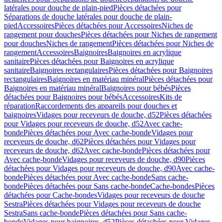
latérales pour douche de plain-pied
Pièces détachées pour
Séparations de douche latérales pour douche de plain-
pied
Accessoires
Pièces détachées pour Accessoires
Niches de
rangement pour douches
Pièces détachées pour Niches de rangement
pour douches
Niches de rangement
Pièces détachées pour Niches de
rangement
Accessoires
Baignoires
Baignoires en acrylique
sanitaire
Pièces détachées pour Baignoires en acrylique
sanitaire
Baignoires rectangulaires
Pièces détachées pour Baignoires
rectangulaires
Baignoires en matériau minéral
Pièces détachées pour
Baignoires en matériau minéral
Baignoires pour bébés
Pièces
détachées pour Baignoires pour bébés
Accessoires
Kits de
réparation
Raccordements des appareils pour douches et
baignoires
Vidages pour receveurs de douche, d52
Pièces détachées
pour Vidages pour receveurs de douche, d52
Avec cache-
bonde
Pièces détachées pour Avec cache-bonde
Vidages pour
receveurs de douche, d62
Pièces détachées pour Vidages pour
receveurs de douche, d62
Avec cache-bonde
Pièces détachées pour
Avec cache-bonde
Vidages pour receveurs de douche, d90
Pièces
détachées pour Vidages pour receveurs de douche, d90
Avec cache-
bonde
Pièces détachées pour Avec cache-bonde
Sans cache-
bonde
Pièces détachées pour Sans cache-bonde
Cache-bondes
Pièces
détachées pour Cache-bondes
Vidages pour receveurs de douche
Sestra
Pièces détachées pour Vidages pour receveurs de douche
Sestra
Sans cache-bonde
Pièces détachées pour Sans cache-
bonde
Vidages pour baignoires, d52
Pièces détachées pour Vidages