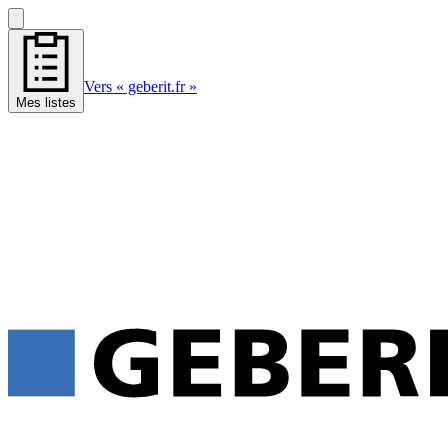
Vers « geberit.fr »
Mes listes