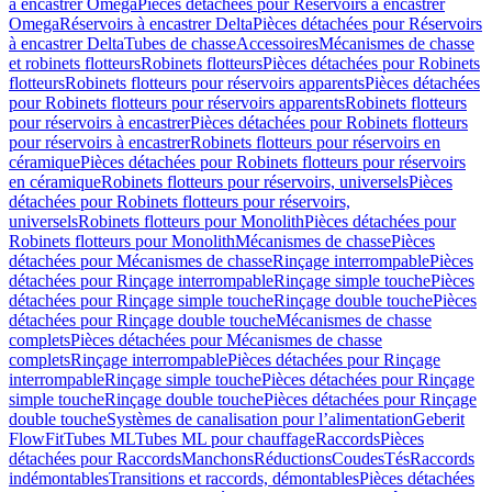
à encastrer Omega
Pièces détachées pour Réservoirs à encastrer
Omega
Réservoirs à encastrer Delta
Pièces détachées pour Réservoirs
à encastrer Delta
Tubes de chasse
Accessoires
Mécanismes de chasse
et robinets flotteurs
Robinets flotteurs
Pièces détachées pour Robinets
flotteurs
Robinets flotteurs pour réservoirs apparents
Pièces détachées
pour Robinets flotteurs pour réservoirs apparents
Robinets flotteurs
pour réservoirs à encastrer
Pièces détachées pour Robinets flotteurs
pour réservoirs à encastrer
Robinets flotteurs pour réservoirs en
céramique
Pièces détachées pour Robinets flotteurs pour réservoirs
en céramique
Robinets flotteurs pour réservoirs, universels
Pièces
détachées pour Robinets flotteurs pour réservoirs,
universels
Robinets flotteurs pour Monolith
Pièces détachées pour
Robinets flotteurs pour Monolith
Mécanismes de chasse
Pièces
détachées pour Mécanismes de chasse
Rinçage interrompable
Pièces
détachées pour Rinçage interrompable
Rinçage simple touche
Pièces
détachées pour Rinçage simple touche
Rinçage double touche
Pièces
détachées pour Rinçage double touche
Mécanismes de chasse
complets
Pièces détachées pour Mécanismes de chasse
complets
Rinçage interrompable
Pièces détachées pour Rinçage
interrompable
Rinçage simple touche
Pièces détachées pour Rinçage
simple touche
Rinçage double touche
Pièces détachées pour Rinçage
double touche
Systèmes de canalisation pour l’alimentation
Geberit
FlowFit
Tubes ML
Tubes ML pour chauffage
Raccords
Pièces
détachées pour Raccords
Manchons
Réductions
Coudes
Tés
Raccords
indémontables
Transitions et raccords, démontables
Pièces détachées