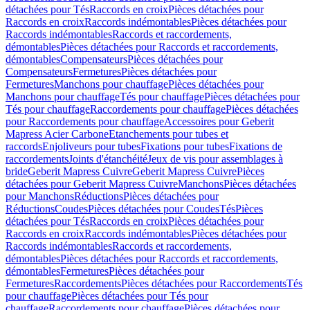
détachées pour Tés
Raccords en croix
Pièces détachées pour
Raccords en croix
Raccords indémontables
Pièces détachées pour
Raccords indémontables
Raccords et raccordements,
démontables
Pièces détachées pour Raccords et raccordements,
démontables
Compensateurs
Pièces détachées pour
Compensateurs
Fermetures
Pièces détachées pour
Fermetures
Manchons pour chauffage
Pièces détachées pour
Manchons pour chauffage
Tés pour chauffage
Pièces détachées pour
Tés pour chauffage
Raccordements pour chauffage
Pièces détachées
pour Raccordements pour chauffage
Accessoires pour Geberit
Mapress Acier Carbone
Etanchements pour tubes et
raccords
Enjoliveurs pour tubes
Fixations pour tubes
Fixations de
raccordements
Joints d'étanchéité
Jeux de vis pour assemblages à
bride
Geberit Mapress Cuivre
Geberit Mapress Cuivre
Pièces
détachées pour Geberit Mapress Cuivre
Manchons
Pièces détachées
pour Manchons
Réductions
Pièces détachées pour
Réductions
Coudes
Pièces détachées pour Coudes
Tés
Pièces
détachées pour Tés
Raccords en croix
Pièces détachées pour
Raccords en croix
Raccords indémontables
Pièces détachées pour
Raccords indémontables
Raccords et raccordements,
démontables
Pièces détachées pour Raccords et raccordements,
démontables
Fermetures
Pièces détachées pour
Fermetures
Raccordements
Pièces détachées pour Raccordements
Tés
pour chauffage
Pièces détachées pour Tés pour
chauffage
Raccordements pour chauffage
Pièces détachées pour