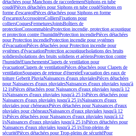
détachées pour Manchons de raccordement
Siphons en tube
coudé
Pièces détachées pour Siphons en tube coudé
Siphons en
forme d'escargot
Pièces détachées pour Siphons en forme
d'escargot
Accessoires
Colliers
Fixations pour
colliers
Coques
Fermetures
Joints
Boîtiers de
protection
Consommables
Protection incendie, protection acoustique
et protection contre l'humidité
Protection incendie
Pièces détachées
pour Protection incendie
Protection incendie pour systèmes
d'évacuation
Pièces détachées pour Protection incendie pour
systèmes d'évacuation
Protection acoustique
Isolations des bruits
solidiens
Isolations des bruits solidiens et aériens
Protection contre
l'humidité
Etanchements
Clapets de ventilation pour
évacuation
Clapets de ventilation
Pièces détachées pour Clapets de
ventilation
Soupapes de retenue d'énergie
Évacuation des eaux de
toiture Geberit Pluvia
Naissances d'eaux pluviales
Pièces détachées
pour Naissances d'eaux pluviales
Naissances d'eaux pluviales jusqu'à
12 l/s
Pièces détachées pour Naissances d'eaux pluviales jusqu'à 12
l/s
Naissances d'eaux pluviales jusqu'à 25 l/s
Pièces détachées pour
Naissances d'eaux pluviales jusqu'à 25 l/s
Naissances d'eaux
pluviales pour chéneaux
Pièces détachées pour Naissances d'eaux
pluviales pour chéneaux
Naissances d'eaux pluviales jusqu'à 12
l/s
Pièces détachées pour Naissances d'eaux pluviales jusqu'à 12
l/s
Naissances d'eaux pluviales jusqu'à 25 l/s
Pièces détachées pour
Naissances d'eaux pluviales jusqu'à 25 l/s
Trop-pleins de
sécurité
Pièces détachées pour Trop-pleins de sécurité
Pour