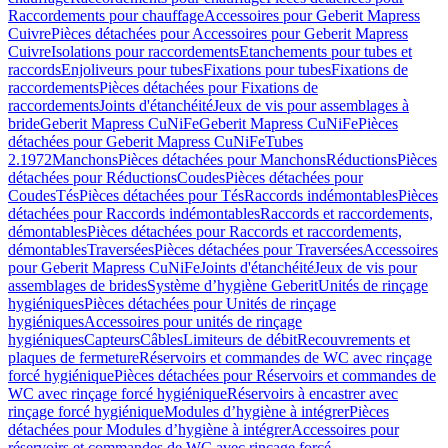
Raccordements pour chauffage
Accessoires pour Geberit Mapress
Cuivre
Pièces détachées pour Accessoires pour Geberit Mapress
Cuivre
Isolations pour raccordements
Etanchements pour tubes et
raccords
Enjoliveurs pour tubes
Fixations pour tubes
Fixations de
raccordements
Pièces détachées pour Fixations de
raccordements
Joints d'étanchéité
Jeux de vis pour assemblages à
bride
Geberit Mapress CuNiFe
Geberit Mapress CuNiFe
Pièces
détachées pour Geberit Mapress CuNiFe
Tubes
2.1972
Manchons
Pièces détachées pour Manchons
Réductions
Pièces
détachées pour Réductions
Coudes
Pièces détachées pour
Coudes
Tés
Pièces détachées pour Tés
Raccords indémontables
Pièces
détachées pour Raccords indémontables
Raccords et raccordements,
démontables
Pièces détachées pour Raccords et raccordements,
démontables
Traversées
Pièces détachées pour Traversées
Accessoires
pour Geberit Mapress CuNiFe
Joints d'étanchéité
Jeux de vis pour
assemblages de brides
Système d’hygiène Geberit
Unités de rinçage
hygiéniques
Pièces détachées pour Unités de rinçage
hygiéniques
Accessoires pour unités de rinçage
hygiéniques
Capteurs
Câbles
Limiteurs de débit
Recouvrements et
plaques de fermeture
Réservoirs et commandes de WC avec rinçage
forcé hygiénique
Pièces détachées pour Réservoirs et commandes de
WC avec rinçage forcé hygiénique
Réservoirs à encastrer avec
rinçage forcé hygiénique
Modules d’hygiène à intégrer
Pièces
détachées pour Modules d’hygiène à intégrer
Accessoires pour
réservoirs et commandes de WC avec rinçage forcé