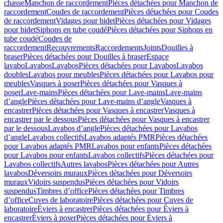
chasse
Manchon de raccordement
Pièces détachées pour Manchon de
raccordement
Coudes de raccordement
Pièces détachées pour Coudes
de raccordement
Vidages pour bidet
Pièces détachées pour Vidages
pour bidet
Siphons en tube coudé
Pièces détachées pour Siphons en
tube coudé
Coudes de
raccordement
Recouvrements
Raccordements
Joints
Douilles à
braser
Pièces détachées pour Douilles à braser
Espace
lavabo
Lavabos
Lavabos
Pièces détachées pour Lavabos
Lavabos
doubles
Lavabos pour meubles
Pièces détachées pour Lavabos pour
meubles
Vasques à poser
Pièces détachées pour Vasques à
poser
Lave-mains
Pièces détachées pour Lave-mains
Lave-mains
d’angle
Pièces détachées pour Lave-mains d’angle
Vasques à
encastrer
Pièces détachées pour Vasques à encastrer
Vasques à
encastrer par le dessous
Pièces détachées pour Vasques à encastrer
par le dessous
Lavabos d’angle
Pièces détachées pour Lavabos
d’angle
Lavabos collectifs
Lavabos adaptés PMR
Pièces détachées
pour Lavabos adaptés PMR
Lavabos pour enfants
Pièces détachées
pour Lavabos pour enfants
Lavabos collectifs
Pièces détachées pour
Lavabos collectifs
Autres lavabos
Pièces détachées pour Autres
lavabos
Déversoirs muraux
Pièces détachées pour Déversoirs
muraux
Vidoirs suspendus
Pièces détachées pour Vidoirs
suspendus
Timbres dʼoffice
Pièces détachées pour Timbres
dʼoffice
Cuves de laboratoire
Pièces détachées pour Cuves de
laboratoire
Éviers à encastrer
Pièces détachées pour Éviers à
encastrer
Éviers à poser
Pièces détachées pour Éviers à