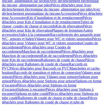
rinçage, alimentation sur secteur
Avec déclenchement électronique
du rinçage, alimentation par piles
Pièces détachées pour Avec
déclenchement électronique du rinçage, alimentation par piles
Avec
déclenchement pneumatique du rinçage
Accessoires
Pièces détachées
pour Accessoires
Kits d’installation et de remplacement
Pièces
détachées pour Kits d’installation et de remplacement
Tubes de
chasse, coudes de chasse et raccords
Kits de rénovation
Pièces
détachées pour Kits de rénovation
Plaques de fermeture
Autres
accessoires
Aides à la commande
Raccordements des appareils pour
WC, urinoirs et bidets
Vidages pour WC et vidoirs suspendus
Pièces
détachées pour Vidages pour WC et vidoirs suspendus
Coudes de
raccordement
Pièces détachées pour Coudes de
raccordement
Manchon de raccordement
Pièces détachées pour
Manchon de raccordement
Kits de raccordement
Pièces détachées
pour Kits de raccordement
Rallonges de coude de chasse
Pièces
détachées pour Rallonges de coude de chasse
Raccords en
PVC
Pièces détachées pour Raccords en PVC
Manchettes et cache-
boulons
Raccords de transition et pièces de connexion
Vidages pour
urinoirs
Pièces détachées pour Vidages pour urinoirs
Siphons pour
urinoir
Pièces détachées pour Siphons pour urinoir
Siphons en forme
d’escargot
Pièces détachées pour Siphons en forme
d’escargot
Siphons à encastrer
Pièces détachées pour Siphons à
encastrer
Siphons en tube coudé
Pièces détachées pour Siphons en
tube coudé
Rallonges de coude de chasse et tube de chasse
Pièces
détachées pour Rallonges de coude de chasse et tube de