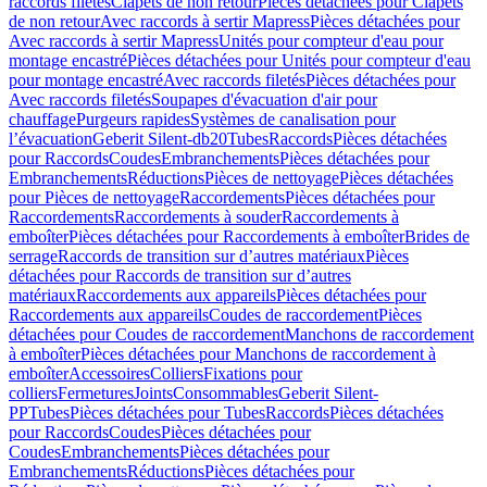
raccords filetés
Clapets de non retour
Pièces détachées pour Clapets
de non retour
Avec raccords à sertir Mapress
Pièces détachées pour
Avec raccords à sertir Mapress
Unités pour compteur d'eau pour
montage encastré
Pièces détachées pour Unités pour compteur d'eau
pour montage encastré
Avec raccords filetés
Pièces détachées pour
Avec raccords filetés
Soupapes d'évacuation d'air pour
chauffage
Purgeurs rapides
Systèmes de canalisation pour
l’évacuation
Geberit Silent-db20
Tubes
Raccords
Pièces détachées
pour Raccords
Coudes
Embranchements
Pièces détachées pour
Embranchements
Réductions
Pièces de nettoyage
Pièces détachées
pour Pièces de nettoyage
Raccordements
Pièces détachées pour
Raccordements
Raccordements à souder
Raccordements à
emboîter
Pièces détachées pour Raccordements à emboîter
Brides de
serrage
Raccords de transition sur d’autres matériaux
Pièces
détachées pour Raccords de transition sur d’autres
matériaux
Raccordements aux appareils
Pièces détachées pour
Raccordements aux appareils
Coudes de raccordement
Pièces
détachées pour Coudes de raccordement
Manchons de raccordement
à emboîter
Pièces détachées pour Manchons de raccordement à
emboîter
Accessoires
Colliers
Fixations pour
colliers
Fermetures
Joints
Consommables
Geberit Silent-
PP
Tubes
Pièces détachées pour Tubes
Raccords
Pièces détachées
pour Raccords
Coudes
Pièces détachées pour
Coudes
Embranchements
Pièces détachées pour
Embranchements
Réductions
Pièces détachées pour