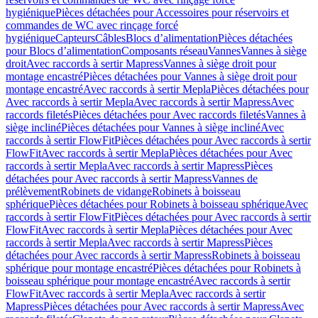
hygiénique
Pièces détachées pour Accessoires pour réservoirs et
commandes de WC avec rinçage forcé
hygiénique
Capteurs
Câbles
Blocs d’alimentation
Pièces détachées
pour Blocs d’alimentation
Composants réseau
Vannes
Vannes à siège
droit
Avec raccords à sertir Mapress
Vannes à siège droit pour
montage encastré
Pièces détachées pour Vannes à siège droit pour
montage encastré
Avec raccords à sertir Mepla
Pièces détachées pour
Avec raccords à sertir Mepla
Avec raccords à sertir Mapress
Avec
raccords filetés
Pièces détachées pour Avec raccords filetés
Vannes à
siège incliné
Pièces détachées pour Vannes à siège incliné
Avec
raccords à sertir FlowFit
Pièces détachées pour Avec raccords à sertir
FlowFit
Avec raccords à sertir Mepla
Pièces détachées pour Avec
raccords à sertir Mepla
Avec raccords à sertir Mapress
Pièces
détachées pour Avec raccords à sertir Mapress
Vannes de
prélèvement
Robinets de vidange
Robinets à boisseau
sphérique
Pièces détachées pour Robinets à boisseau sphérique
Avec
raccords à sertir FlowFit
Pièces détachées pour Avec raccords à sertir
FlowFit
Avec raccords à sertir Mepla
Pièces détachées pour Avec
raccords à sertir Mepla
Avec raccords à sertir Mapress
Pièces
détachées pour Avec raccords à sertir Mapress
Robinets à boisseau
sphérique pour montage encastré
Pièces détachées pour Robinets à
boisseau sphérique pour montage encastré
Avec raccords à sertir
FlowFit
Avec raccords à sertir Mepla
Avec raccords à sertir
Mapress
Pièces détachées pour Avec raccords à sertir Mapress
Avec