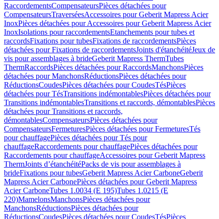
Raccordements
Compensateurs
Pièces détachées pour
Compensateurs
Traversées
Accessoires pour Geberit Mapress Acier
Inox
Pièces détachées pour Accessoires pour Geberit Mapress Acier
Inox
Isolations pour raccordements
Etanchements pour tubes et
raccords
Fixations pour tubes
Fixations de raccordements
Pièces
détachées pour Fixations de raccordements
Joints d'étanchéité
Jeux de
vis pour assemblages à bride
Geberit Mapress Therm
Tubes
Therm
Raccords
Pièces détachées pour Raccords
Manchons
Pièces
détachées pour Manchons
Réductions
Pièces détachées pour
Réductions
Coudes
Pièces détachées pour Coudes
Tés
Pièces
détachées pour Tés
Transitions indémontables
Pièces détachées pour
Transitions indémontables
Transitions et raccords, démontables
Pièces
détachées pour Transitions et raccords,
démontables
Compensateurs
Pièces détachées pour
Compensateurs
Fermetures
Pièces détachées pour Fermetures
Tés
pour chauffage
Pièces détachées pour Tés pour
chauffage
Raccordements pour chauffage
Pièces détachées pour
Raccordements pour chauffage
Accessoires pour Geberit Mapress
Therm
Joints d’étanchéité
Packs de vis pour assemblages à
bride
Fixations pour tubes
Geberit Mapress Acier Carbone
Geberit
Mapress Acier Carbone
Pièces détachées pour Geberit Mapress
Acier Carbone
Tubes 1.0034 (E 195)
Tubes 1.0215 (E
220)
Mamelons
Manchons
Pièces détachées pour
Manchons
Réductions
Pièces détachées pour
Réductions
Coudes
Pièces détachées pour Coudes
Tés
Pièces