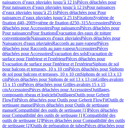
naissances d’eaux pluviales jusqu’à 12 l/s
Pièces détachées pour
Pour naissances d’eaux pluviales jusqu’à 12 l/s
Pour naissances
d’eaux pluviales jusqu’à 25 l/s
Pièces détachées pour Pour
naissances d’eaux pluviales jusqu’à 25 l/s
Fixations
Système de
fixation d40–200
Système de fixation d250–315
Accessoires
Pièces
détachées pour Accessoires
Pour naissances
Pièces détachées pour
Pour naissances
Pour fixations
Évacuation des eaux de toiture
conventionnelle
Naissances d'eaux pluviales
Pièces détachées pour
Naissances d'eaux pluviales
Raccords au pare-vapeur
Pièces
détachées pour Raccords au pare-vapeur
Accessoires
Pièces
détachées pour Accessoires
Évacuation des sols
Evacuation de
surface pour l'intérieur et l'extérieur
Pièces détachées pour
Evacuation de surface pour l'intérieur et l'extérieur
Siphons de sol
pour balcons et terrasses, 10 x 10 cm
Pièces détachées pour Siphons
de sol pour balcons et terrasses, 10 x 10 cm
Siphons de sol 13 x 13
cm
Pièces détachées pour Siphons de sol 13 x 13 cm
Grilles-avaloirs
15 x 15 cm
Pièces détachées pour Grilles-avaloirs 15 x 15
cm
Accessoires
Pièces détachées pour Accessoires
Outillages,
composants réseau et logiciels
Outillages
Outils pour Geberit
FlowFit
Pièces détachées pour Outils pour Geberit FlowFit
Outils de
sertissage manuel
Pièces détachées pour Outils de sertissage
manuel
Compatibilité des outils de sertissage [1]
Pièces détachées
pour Compatibilité des outils de sertissage [1]
Compatibilité des
outils de sertissage [2]
Pièces détachées pour Compatibilité des outils
de sertissage [2]
Outils de préparation de tubes
Pièces détachées pour