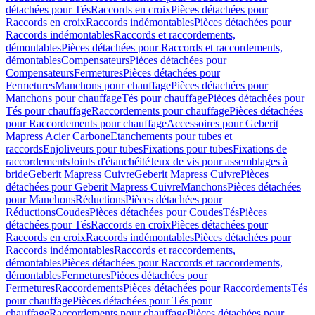
détachées pour Tés
Raccords en croix
Pièces détachées pour
Raccords en croix
Raccords indémontables
Pièces détachées pour
Raccords indémontables
Raccords et raccordements,
démontables
Pièces détachées pour Raccords et raccordements,
démontables
Compensateurs
Pièces détachées pour
Compensateurs
Fermetures
Pièces détachées pour
Fermetures
Manchons pour chauffage
Pièces détachées pour
Manchons pour chauffage
Tés pour chauffage
Pièces détachées pour
Tés pour chauffage
Raccordements pour chauffage
Pièces détachées
pour Raccordements pour chauffage
Accessoires pour Geberit
Mapress Acier Carbone
Etanchements pour tubes et
raccords
Enjoliveurs pour tubes
Fixations pour tubes
Fixations de
raccordements
Joints d'étanchéité
Jeux de vis pour assemblages à
bride
Geberit Mapress Cuivre
Geberit Mapress Cuivre
Pièces
détachées pour Geberit Mapress Cuivre
Manchons
Pièces détachées
pour Manchons
Réductions
Pièces détachées pour
Réductions
Coudes
Pièces détachées pour Coudes
Tés
Pièces
détachées pour Tés
Raccords en croix
Pièces détachées pour
Raccords en croix
Raccords indémontables
Pièces détachées pour
Raccords indémontables
Raccords et raccordements,
démontables
Pièces détachées pour Raccords et raccordements,
démontables
Fermetures
Pièces détachées pour
Fermetures
Raccordements
Pièces détachées pour Raccordements
Tés
pour chauffage
Pièces détachées pour Tés pour
chauffage
Raccordements pour chauffage
Pièces détachées pour