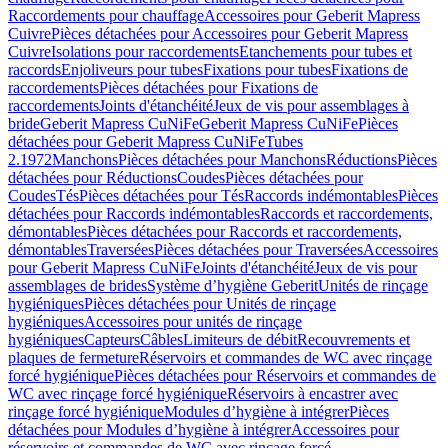
Raccordements pour chauffage
Accessoires pour Geberit Mapress
Cuivre
Pièces détachées pour Accessoires pour Geberit Mapress
Cuivre
Isolations pour raccordements
Etanchements pour tubes et
raccords
Enjoliveurs pour tubes
Fixations pour tubes
Fixations de
raccordements
Pièces détachées pour Fixations de
raccordements
Joints d'étanchéité
Jeux de vis pour assemblages à
bride
Geberit Mapress CuNiFe
Geberit Mapress CuNiFe
Pièces
détachées pour Geberit Mapress CuNiFe
Tubes
2.1972
Manchons
Pièces détachées pour Manchons
Réductions
Pièces
détachées pour Réductions
Coudes
Pièces détachées pour
Coudes
Tés
Pièces détachées pour Tés
Raccords indémontables
Pièces
détachées pour Raccords indémontables
Raccords et raccordements,
démontables
Pièces détachées pour Raccords et raccordements,
démontables
Traversées
Pièces détachées pour Traversées
Accessoires
pour Geberit Mapress CuNiFe
Joints d'étanchéité
Jeux de vis pour
assemblages de brides
Système d’hygiène Geberit
Unités de rinçage
hygiéniques
Pièces détachées pour Unités de rinçage
hygiéniques
Accessoires pour unités de rinçage
hygiéniques
Capteurs
Câbles
Limiteurs de débit
Recouvrements et
plaques de fermeture
Réservoirs et commandes de WC avec rinçage
forcé hygiénique
Pièces détachées pour Réservoirs et commandes de
WC avec rinçage forcé hygiénique
Réservoirs à encastrer avec
rinçage forcé hygiénique
Modules d’hygiène à intégrer
Pièces
détachées pour Modules d’hygiène à intégrer
Accessoires pour
réservoirs et commandes de WC avec rinçage forcé