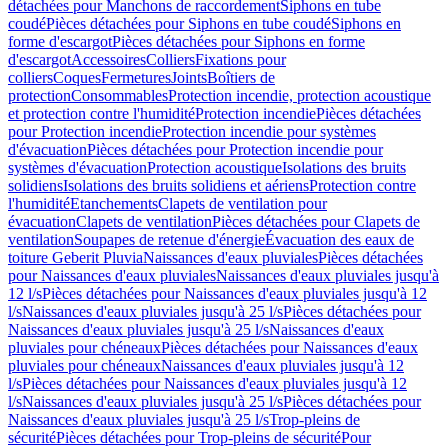
détachées pour Manchons de raccordement
Siphons en tube
coudé
Pièces détachées pour Siphons en tube coudé
Siphons en
forme d'escargot
Pièces détachées pour Siphons en forme
d'escargot
Accessoires
Colliers
Fixations pour
colliers
Coques
Fermetures
Joints
Boîtiers de
protection
Consommables
Protection incendie, protection acoustique
et protection contre l'humidité
Protection incendie
Pièces détachées
pour Protection incendie
Protection incendie pour systèmes
d'évacuation
Pièces détachées pour Protection incendie pour
systèmes d'évacuation
Protection acoustique
Isolations des bruits
solidiens
Isolations des bruits solidiens et aériens
Protection contre
l'humidité
Etanchements
Clapets de ventilation pour
évacuation
Clapets de ventilation
Pièces détachées pour Clapets de
ventilation
Soupapes de retenue d'énergie
Évacuation des eaux de
toiture Geberit Pluvia
Naissances d'eaux pluviales
Pièces détachées
pour Naissances d'eaux pluviales
Naissances d'eaux pluviales jusqu'à
12 l/s
Pièces détachées pour Naissances d'eaux pluviales jusqu'à 12
l/s
Naissances d'eaux pluviales jusqu'à 25 l/s
Pièces détachées pour
Naissances d'eaux pluviales jusqu'à 25 l/s
Naissances d'eaux
pluviales pour chéneaux
Pièces détachées pour Naissances d'eaux
pluviales pour chéneaux
Naissances d'eaux pluviales jusqu'à 12
l/s
Pièces détachées pour Naissances d'eaux pluviales jusqu'à 12
l/s
Naissances d'eaux pluviales jusqu'à 25 l/s
Pièces détachées pour
Naissances d'eaux pluviales jusqu'à 25 l/s
Trop-pleins de
sécurité
Pièces détachées pour Trop-pleins de sécurité
Pour