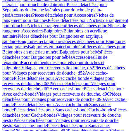
latérales pour douche de plain-pied
Pièces détachées pour
Séparations de douche latérales pour douche de plain-
pied
Accessoires
Pièces détachées pour Accessoires
Niches de
rangement pour douches
Pièces détachées pour Niches de rangement
pour douches
Niches de rangement
Pièces détachées pour Niches de
rangement
Accessoires
Baignoires
Baignoires en acrylique
sanitaire
Pièces détachées pour Baignoires en acrylique
sanitaire
Baignoires rectangulaires
Pièces détachées pour Baignoires
rectangulaires
Baignoires en matériau minéral
Pièces détachées pour
Baignoires en matériau minéral
Baignoires pour bébés
Pièces
détachées pour Baignoires pour bébés
Accessoires
Kits de
réparation
Raccordements des appareils pour douches et
baignoires
Vidages pour receveurs de douche, d52
Pièces détachées
pour Vidages pour receveurs de douche, d52
Avec cache-
bonde
Pièces détachées pour Avec cache-bonde
Vidages pour
receveurs de douche, d62
Pièces détachées pour Vidages pour
receveurs de douche, d62
Avec cache-bonde
Pièces détachées pour
Avec cache-bonde
Vidages pour receveurs de douche, d90
Pièces
détachées pour Vidages pour receveurs de douche, d90
Avec cache-
bonde
Pièces détachées pour Avec cache-bonde
Sans cache-
bonde
Pièces détachées pour Sans cache-bonde
Cache-bondes
Pièces
détachées pour Cache-bondes
Vidages pour receveurs de douche
Sestra
Pièces détachées pour Vidages pour receveurs de douche
Sestra
Sans cache-bonde
Pièces détachées pour Sans cache-
bonde
Vidages pour baignoires, d52
Pièces détachées pour Vidages