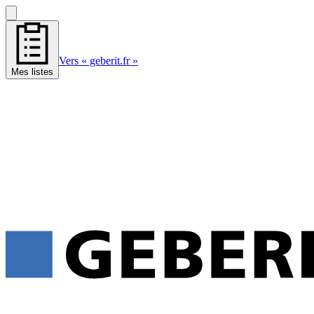
Vers « geberit.fr »
Mes listes