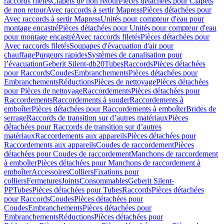
raccords filetés
Clapets de non retour
Pièces détachées pour Clapets
de non retour
Avec raccords à sertir Mapress
Pièces détachées pour
Avec raccords à sertir Mapress
Unités pour compteur d'eau pour
montage encastré
Pièces détachées pour Unités pour compteur d'eau
pour montage encastré
Avec raccords filetés
Pièces détachées pour
Avec raccords filetés
Soupapes d'évacuation d'air pour
chauffage
Purgeurs rapides
Systèmes de canalisation pour
l’évacuation
Geberit Silent-db20
Tubes
Raccords
Pièces détachées
pour Raccords
Coudes
Embranchements
Pièces détachées pour
Embranchements
Réductions
Pièces de nettoyage
Pièces détachées
pour Pièces de nettoyage
Raccordements
Pièces détachées pour
Raccordements
Raccordements à souder
Raccordements à
emboîter
Pièces détachées pour Raccordements à emboîter
Brides de
serrage
Raccords de transition sur d’autres matériaux
Pièces
détachées pour Raccords de transition sur d’autres
matériaux
Raccordements aux appareils
Pièces détachées pour
Raccordements aux appareils
Coudes de raccordement
Pièces
détachées pour Coudes de raccordement
Manchons de raccordement
à emboîter
Pièces détachées pour Manchons de raccordement à
emboîter
Accessoires
Colliers
Fixations pour
colliers
Fermetures
Joints
Consommables
Geberit Silent-
PP
Tubes
Pièces détachées pour Tubes
Raccords
Pièces détachées
pour Raccords
Coudes
Pièces détachées pour
Coudes
Embranchements
Pièces détachées pour
Embranchements
Réductions
Pièces détachées pour