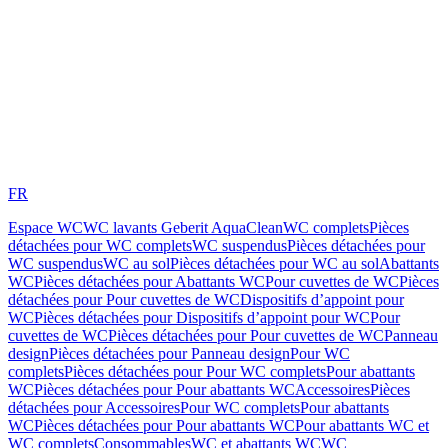
FR
Espace WC
WC lavants Geberit AquaClean
WC complets
Pièces
détachées pour WC complets
WC suspendus
Pièces détachées pour
WC suspendus
WC au sol
Pièces détachées pour WC au sol
Abattants
WC
Pièces détachées pour Abattants WC
Pour cuvettes de WC
Pièces
détachées pour Pour cuvettes de WC
Dispositifs d’appoint pour
WC
Pièces détachées pour Dispositifs d’appoint pour WC
Pour
cuvettes de WC
Pièces détachées pour Pour cuvettes de WC
Panneau
design
Pièces détachées pour Panneau design
Pour WC
complets
Pièces détachées pour Pour WC complets
Pour abattants
WC
Pièces détachées pour Pour abattants WC
Accessoires
Pièces
détachées pour Accessoires
Pour WC complets
Pour abattants
WC
Pièces détachées pour Pour abattants WC
Pour abattants WC et
WC complets
Consommables
WC et abattants WC
WC