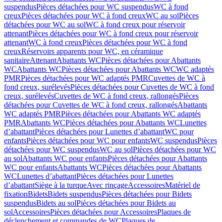
suspendus
Pièces détachées pour WC suspendus
WC à fond
creux
Pièces détachées pour WC à fond creux
WC au sol
Pièces
détachées pour WC au sol
WC à fond creux pour réservoir
attenant
Pièces détachées pour WC à fond creux pour réservoir
attenant
WC à fond creux
Pièces détachées pour WC à fond
creux
Réservoirs apparents pour WC, en céramique
sanitaire
Attenant
Abattants WC
Pièces détachées pour Abattants
WC
Abattants WC
Pièces détachées pour Abattants WC
WC adaptés
PMR
Pièces détachées pour WC adaptés PMR
Cuvettes de WC à
fond creux, surélevés
Pièces détachées pour Cuvettes de WC à fond
creux, surélevés
Cuvettes de WC à fond creux, rallongés
Pièces
détachées pour Cuvettes de WC à fond creux, rallongés
Abattants
WC adaptés PMR
Pièces détachées pour Abattants WC adaptés
PMR
Abattants WC
Pièces détachées pour Abattants WC
Lunettes
d’abattant
Pièces détachées pour Lunettes d’abattant
WC pour
enfants
Pièces détachées pour WC pour enfants
WC suspendus
Pièces
détachées pour WC suspendus
WC au sol
Pièces détachées pour WC
au sol
Abattants WC pour enfants
Pièces détachées pour Abattants
WC pour enfants
Abattants WC
Pièces détachées pour Abattants
WC
Lunettes d’abattant
Pièces détachées pour Lunettes
d’abattant
Siège à la turque
Avec rinçage
Accessoires
Matériel de
fixation
Bidets
Bidets suspendus
Pièces détachées pour Bidets
suspendus
Bidets au sol
Pièces détachées pour Bidets au
sol
Accessoires
Pièces détachées pour Accessoires
Plaques de
déclenchement et commandes de WC
Plaques de