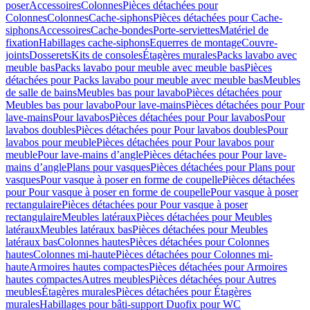
poser
Accessoires
Colonnes
Pièces détachées pour
Colonnes
Colonnes
Cache-siphons
Pièces détachées pour Cache-
siphons
Accessoires
Cache-bondes
Porte-serviettes
Matériel de
fixation
Habillages cache-siphons
Equerres de montage
Couvre-
joints
Dosserets
Kits de consoles
Étagères murales
Packs lavabo avec
meuble bas
Packs lavabo pour meuble avec meuble bas
Pièces
détachées pour Packs lavabo pour meuble avec meuble bas
Meubles
de salle de bains
Meubles bas pour lavabo
Pièces détachées pour
Meubles bas pour lavabo
Pour lave-mains
Pièces détachées pour Pour
lave-mains
Pour lavabos
Pièces détachées pour Pour lavabos
Pour
lavabos doubles
Pièces détachées pour Pour lavabos doubles
Pour
lavabos pour meuble
Pièces détachées pour Pour lavabos pour
meuble
Pour lave-mains d’angle
Pièces détachées pour Pour lave-
mains d’angle
Plans pour vasques
Pièces détachées pour Plans pour
vasques
Pour vasque à poser en forme de coupelle
Pièces détachées
pour Pour vasque à poser en forme de coupelle
Pour vasque à poser
rectangulaire
Pièces détachées pour Pour vasque à poser
rectangulaire
Meubles latéraux
Pièces détachées pour Meubles
latéraux
Meubles latéraux bas
Pièces détachées pour Meubles
latéraux bas
Colonnes hautes
Pièces détachées pour Colonnes
hautes
Colonnes mi-haute
Pièces détachées pour Colonnes mi-
haute
Armoires hautes compactes
Pièces détachées pour Armoires
hautes compactes
Autres meubles
Pièces détachées pour Autres
meubles
Étagères murales
Pièces détachées pour Étagères
murales
Habillages pour bâti-support Duofix pour WC