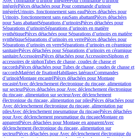
Avec commande d'urinoir intégrée
Pour commande d'urinoir
intégrée
Pièces détachées pour Pour commande d'urinoir
intégrée
Urinoirs, fonctionnement sans eau
Pièces détachées pour
Urinoirs, fonctionnement sans eau
Sans abattant
Pièces détachées
pour Sans abattant
Séparations d’urinoirs
Pièces détachées pour
Séparations d’urinoirs
Séparations d’urinoirs en matière
synthétique
Pièces détachées pour Séparations d’urinoirs en matière
synthétique
Séparations d’urinoirs en verre
Pièces détachées pour
Séparations d’urinoirs en verre
Séparations d’urinoirs en céramique
sanitaire
Pièces détachées pour Séparations d’urinoirs en céramique
sanitaire
Accessoires
Pièces détachées pour Accessoires
Siphons et
accessoires de siphon
Tubes de chasse, coudes de chasse et
raccords
Pièces détachées pour Tubes de chasse, coudes de chasse et
raccords
Matériel de fixation
Habillages latéraux
Commandes
dʼurinoir
Montage encastré
Pièces détachées pour Montage
encastré
Avec déclenchement électronique du rinçage, alimentation
sur secteur
Pièces détachées pour Avec déclenchement électronique
du rinçage, alimentation sur secteur
Avec déclenchement
électronique du rinçage, alimentation par piles
Pièces détachées pour
Avec déclenchement électronique du rinçage, alimentation par
piles
Avec déclenchement pneumatique du rinçage
Pièces détachées
pour Avec déclenchement pneumatique du rinçage
Montage en
apparent
Pièces détachées pour Montage en apparent
Avec
déclenchement électronique du rinçage, alimentation sur
secteur
Pièces détachées pour Avec déclenchement électronique du