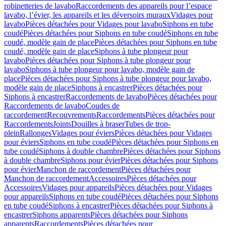
robinetteries de lavabo
Raccordements des appareils pour l’espace
lavabo, l’évier, les appareils et les déversoirs muraux
Vidages pour
lavabo
Pièces détachées pour Vidages pour lavabo
Siphons en tube
coudé
Pièces détachées pour Siphons en tube coudé
Siphons en tube
coudé, modèle gain de place
Pièces détachées pour Siphons en tube
coudé, modèle gain de place
Siphons à tube plongeur pour
lavabo
Pièces détachées pour Siphons à tube plongeur pour
lavabo
Siphons à tube plongeur pour lavabo, modèle gain de
place
Pièces détachées pour Siphons à tube plongeur pour lavabo,
modèle gain de place
Siphons à encastrer
Pièces détachées pour
Siphons à encastrer
Raccordements de lavabo
Pièces détachées pour
Raccordements de lavabo
Coudes de
raccordement
Recouvrements
Raccordements
Pièces détachées pour
Raccordements
Joints
Douilles à braser
Tubes de trop-
plein
Rallonges
Vidages pour éviers
Pièces détachées pour Vidages
pour éviers
Siphons en tube coudé
Pièces détachées pour Siphons en
tube coudé
Siphons à double chambre
Pièces détachées pour Siphons
à double chambre
Siphons pour évier
Pièces détachées pour Siphons
pour évier
Manchon de raccordement
Pièces détachées pour
Manchon de raccordement
Accessoires
Pièces détachées pour
Accessoires
Vidages pour appareils
Pièces détachées pour Vidages
pour appareils
Siphons en tube coudé
Pièces détachées pour Siphons
en tube coudé
Siphons à encastrer
Pièces détachées pour Siphons à
encastrer
Siphons apparents
Pièces détachées pour Siphons
apparents
Raccordements
Pièces détachées pour