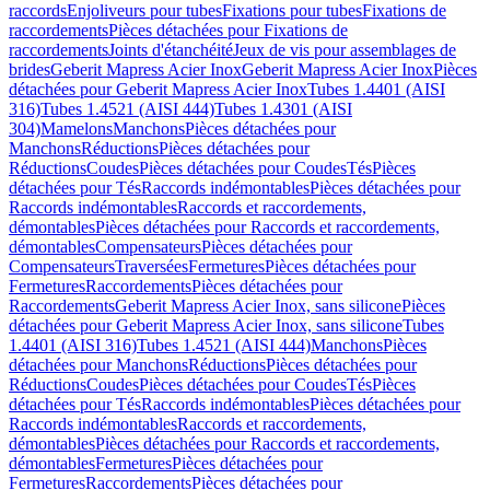
raccords
Enjoliveurs pour tubes
Fixations pour tubes
Fixations de
raccordements
Pièces détachées pour Fixations de
raccordements
Joints d'étanchéité
Jeux de vis pour assemblages de
brides
Geberit Mapress Acier Inox
Geberit Mapress Acier Inox
Pièces
détachées pour Geberit Mapress Acier Inox
Tubes 1.4401 (AISI
316)
Tubes 1.4521 (AISI 444)
Tubes 1.4301 (AISI
304)
Mamelons
Manchons
Pièces détachées pour
Manchons
Réductions
Pièces détachées pour
Réductions
Coudes
Pièces détachées pour Coudes
Tés
Pièces
détachées pour Tés
Raccords indémontables
Pièces détachées pour
Raccords indémontables
Raccords et raccordements,
démontables
Pièces détachées pour Raccords et raccordements,
démontables
Compensateurs
Pièces détachées pour
Compensateurs
Traversées
Fermetures
Pièces détachées pour
Fermetures
Raccordements
Pièces détachées pour
Raccordements
Geberit Mapress Acier Inox, sans silicone
Pièces
détachées pour Geberit Mapress Acier Inox, sans silicone
Tubes
1.4401 (AISI 316)
Tubes 1.4521 (AISI 444)
Manchons
Pièces
détachées pour Manchons
Réductions
Pièces détachées pour
Réductions
Coudes
Pièces détachées pour Coudes
Tés
Pièces
détachées pour Tés
Raccords indémontables
Pièces détachées pour
Raccords indémontables
Raccords et raccordements,
démontables
Pièces détachées pour Raccords et raccordements,
démontables
Fermetures
Pièces détachées pour
Fermetures
Raccordements
Pièces détachées pour