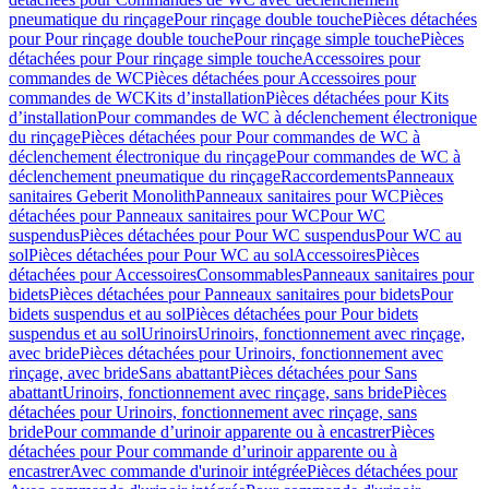
pneumatique du rinçage
Pour rinçage double touche
Pièces détachées
pour Pour rinçage double touche
Pour rinçage simple touche
Pièces
détachées pour Pour rinçage simple touche
Accessoires pour
commandes de WC
Pièces détachées pour Accessoires pour
commandes de WC
Kits d’installation
Pièces détachées pour Kits
d’installation
Pour commandes de WC à déclenchement électronique
du rinçage
Pièces détachées pour Pour commandes de WC à
déclenchement électronique du rinçage
Pour commandes de WC à
déclenchement pneumatique du rinçage
Raccordements
Panneaux
sanitaires Geberit Monolith
Panneaux sanitaires pour WC
Pièces
détachées pour Panneaux sanitaires pour WC
Pour WC
suspendus
Pièces détachées pour Pour WC suspendus
Pour WC au
sol
Pièces détachées pour Pour WC au sol
Accessoires
Pièces
détachées pour Accessoires
Consommables
Panneaux sanitaires pour
bidets
Pièces détachées pour Panneaux sanitaires pour bidets
Pour
bidets suspendus et au sol
Pièces détachées pour Pour bidets
suspendus et au sol
Urinoirs
Urinoirs, fonctionnement avec rinçage,
avec bride
Pièces détachées pour Urinoirs, fonctionnement avec
rinçage, avec bride
Sans abattant
Pièces détachées pour Sans
abattant
Urinoirs, fonctionnement avec rinçage, sans bride
Pièces
détachées pour Urinoirs, fonctionnement avec rinçage, sans
bride
Pour commande d’urinoir apparente ou à encastrer
Pièces
détachées pour Pour commande d’urinoir apparente ou à
encastrer
Avec commande d'urinoir intégrée
Pièces détachées pour