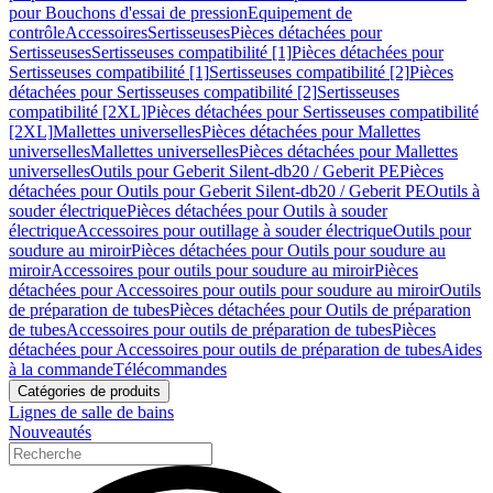
pour Bouchons d'essai de pression
Equipement de
contrôle
Accessoires
Sertisseuses
Pièces détachées pour
Sertisseuses
Sertisseuses compatibilité [1]
Pièces détachées pour
Sertisseuses compatibilité [1]
Sertisseuses compatibilité [2]
Pièces
détachées pour Sertisseuses compatibilité [2]
Sertisseuses
compatibilité [2XL]
Pièces détachées pour Sertisseuses compatibilité
[2XL]
Mallettes universelles
Pièces détachées pour Mallettes
universelles
Mallettes universelles
Pièces détachées pour Mallettes
universelles
Outils pour Geberit Silent-db20 / Geberit PE
Pièces
détachées pour Outils pour Geberit Silent-db20 / Geberit PE
Outils à
souder électrique
Pièces détachées pour Outils à souder
électrique
Accessoires pour outillage à souder électrique
Outils pour
soudure au miroir
Pièces détachées pour Outils pour soudure au
miroir
Accessoires pour outils pour soudure au miroir
Pièces
détachées pour Accessoires pour outils pour soudure au miroir
Outils
de préparation de tubes
Pièces détachées pour Outils de préparation
de tubes
Accessoires pour outils de préparation de tubes
Pièces
détachées pour Accessoires pour outils de préparation de tubes
Aides
à la commande
Télécommandes
Catégories de produits
Lignes de salle de bains
Nouveautés