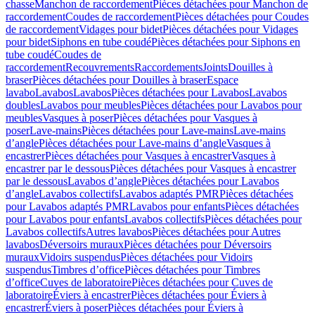
chasse
Manchon de raccordement
Pièces détachées pour Manchon de
raccordement
Coudes de raccordement
Pièces détachées pour Coudes
de raccordement
Vidages pour bidet
Pièces détachées pour Vidages
pour bidet
Siphons en tube coudé
Pièces détachées pour Siphons en
tube coudé
Coudes de
raccordement
Recouvrements
Raccordements
Joints
Douilles à
braser
Pièces détachées pour Douilles à braser
Espace
lavabo
Lavabos
Lavabos
Pièces détachées pour Lavabos
Lavabos
doubles
Lavabos pour meubles
Pièces détachées pour Lavabos pour
meubles
Vasques à poser
Pièces détachées pour Vasques à
poser
Lave-mains
Pièces détachées pour Lave-mains
Lave-mains
d’angle
Pièces détachées pour Lave-mains d’angle
Vasques à
encastrer
Pièces détachées pour Vasques à encastrer
Vasques à
encastrer par le dessous
Pièces détachées pour Vasques à encastrer
par le dessous
Lavabos d’angle
Pièces détachées pour Lavabos
d’angle
Lavabos collectifs
Lavabos adaptés PMR
Pièces détachées
pour Lavabos adaptés PMR
Lavabos pour enfants
Pièces détachées
pour Lavabos pour enfants
Lavabos collectifs
Pièces détachées pour
Lavabos collectifs
Autres lavabos
Pièces détachées pour Autres
lavabos
Déversoirs muraux
Pièces détachées pour Déversoirs
muraux
Vidoirs suspendus
Pièces détachées pour Vidoirs
suspendus
Timbres dʼoffice
Pièces détachées pour Timbres
dʼoffice
Cuves de laboratoire
Pièces détachées pour Cuves de
laboratoire
Éviers à encastrer
Pièces détachées pour Éviers à
encastrer
Éviers à poser
Pièces détachées pour Éviers à