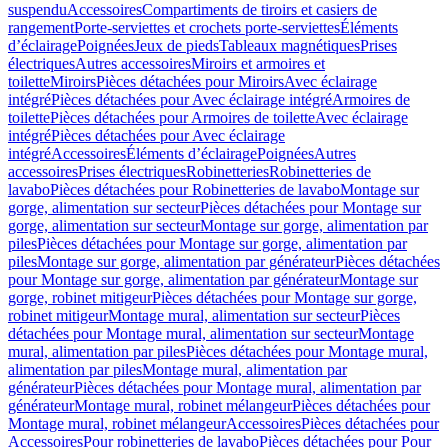
suspendu
Accessoires
Compartiments de tiroirs et casiers de
rangement
Porte-serviettes et crochets porte-serviettes
Éléments
d’éclairage
Poignées
Jeux de pieds
Tableaux magnétiques
Prises
électriques
Autres accessoires
Miroirs et armoires et
toilette
Miroirs
Pièces détachées pour Miroirs
Avec éclairage
intégré
Pièces détachées pour Avec éclairage intégré
Armoires de
toilette
Pièces détachées pour Armoires de toilette
Avec éclairage
intégré
Pièces détachées pour Avec éclairage
intégré
Accessoires
Éléments d’éclairage
Poignées
Autres
accessoires
Prises électriques
Robinetteries
Robinetteries de
lavabo
Pièces détachées pour Robinetteries de lavabo
Montage sur
gorge, alimentation sur secteur
Pièces détachées pour Montage sur
gorge, alimentation sur secteur
Montage sur gorge, alimentation par
piles
Pièces détachées pour Montage sur gorge, alimentation par
piles
Montage sur gorge, alimentation par générateur
Pièces détachées
pour Montage sur gorge, alimentation par générateur
Montage sur
gorge, robinet mitigeur
Pièces détachées pour Montage sur gorge,
robinet mitigeur
Montage mural, alimentation sur secteur
Pièces
détachées pour Montage mural, alimentation sur secteur
Montage
mural, alimentation par piles
Pièces détachées pour Montage mural,
alimentation par piles
Montage mural, alimentation par
générateur
Pièces détachées pour Montage mural, alimentation par
générateur
Montage mural, robinet mélangeur
Pièces détachées pour
Montage mural, robinet mélangeur
Accessoires
Pièces détachées pour
Accessoires
Pour robinetteries de lavabo
Pièces détachées pour Pour