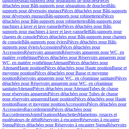
baignoires
Bâti-supports pour séparations de douches
Pièces
détachées pour Bâti-supports pour séparations de douches
Bâti-
supports pour déversoirs muraux
Pièces détachées pour Bâti-supports
pour déversoirs muraux
Bâti-supports pour robinetteries
Pièces
détachées pour Bâti-supports pour robinetteries
Bâti-supports pour
machines à laver et lave-vaisselle
Pièces détachées pour Bâti-
supports pour machines à laver et lave-vaisselle
Bâti-supports pour
charges de console
Pièces détachées pour Bâti-supports pour charges
de console
Bâti-supports pour éviers
Pièces détachées pour Bâti-
supports pour éviers
Accessoires
Pièces détachées pour
Accessoires
Réservoirs apparents
Réservoirs apparents pour WC, en
matière synthétique
Pièces détachées pour Réservoirs apparents pour
WC, en matière synthétique
Attenant
Pièces détachées pour
Attenant
Haute position
Pièces détachées pour Haute position
Basse et
moyenne position
Pièces détachées pour Basse et moyenne
position
Réservoirs apparents pour WC, en céramique sanitaire
Pièces
détachées pour Réservoirs apparents pour WC, en céramique
sanitaire
Attenant
Pièces détachées pour Attenant
Tubes de chasse
pour réservoirs apparents
Pièces détachées pour Tubes de chasse
pour réservoirs apparents
Haute position
Pièces détachées pour Haute
position
Basse et moyenne position
Accessoires
Pièces détachées pour
Accessoires
Raccordements
Pièces détachées pour
Raccordements
Joints
Fixations
Manchettes
Mamelons, rosaces et
modérateurs de débit
Réservoirs à encastrer
Réservoirs à encastrer
Sigma
Pièces détachées pour Réservoirs à encastrer Sigma
Réservoirs