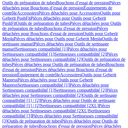
Outils de préparation de tubes
Bouchons d’essai de pression
Pièces
détachées pour Bouchons d’essai de pression
Équipements de
contrôle
Accessoires
Pièces détachées pour Accessoires
Outils pour
Geberit PushFit
Pièces détachées pour Outils pour Geberit
PushFit
Outils de préparation de tubes
Pièces détachées pour Outils
de préparation de tubes
Bouchons d'essai de pression
Pièces
détachées pour Bouchons d'essai de pression
Outils pour Geberit
Mepla
Pièces détachées pour Outils pour Geberit Mepla
Outils de
sertissage manuel
Pièces détachées pour Outils de sertissage
manuel
Sertisseuses compatibilité [1]
Pièces détachées pour
Sertisseuses compatibilité [1]
Sertisseuses compatibilité [2]
Pièces
détachées pour Sertisseuses compatibilité [2]
Outils de préparation de
tubes
Pièces détachées pour Outils de préparation de tubes
Bouchons
d'essai de pression
Pièces détachées pour Bouchons d'essai de
pression
Équipement de contrôle
Accessoires
Outils pour Geberit
Mapress
Pièces détachées pour Outils pour Geberit
Mapress
Sertisseuses compatibilité [1]
Pièces détachées pour
Sertisseuses compatibilité [1]
Sertisseuses compatibilité [2]
Pièces
détachées pour Sertisseuses compatibilité [2]
Outils de sertissage
compatibilité [1] / [2]
Pièces détachées pour Outils de sertissage
compatibilité [1] / [2]
Sertisseuses compatibilité [2XL]
Pièces
détachées pour Sertisseuses compatibilité [2XL]
Sertisseuses
compatibilité [3]
Pièces détachées pour Sertisseuses compatibilité
[3]
Outils de préparation de tubes
Pièces détachées pour Outils de
préparation de tubes
Bouchons d'essai de pression
Pièces détachées