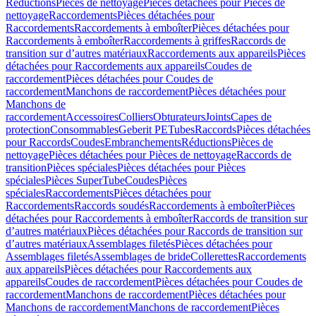
Réductions
Pièces de nettoyage
Pièces détachées pour Pièces de
nettoyage
Raccordements
Pièces détachées pour
Raccordements
Raccordements à emboîter
Pièces détachées pour
Raccordements à emboîter
Raccordements à griffes
Raccords de
transition sur d’autres matériaux
Raccordements aux appareils
Pièces
détachées pour Raccordements aux appareils
Coudes de
raccordement
Pièces détachées pour Coudes de
raccordement
Manchons de raccordement
Pièces détachées pour
Manchons de
raccordement
Accessoires
Colliers
Obturateurs
Joints
Capes de
protection
Consommables
Geberit PE
Tubes
Raccords
Pièces détachées
pour Raccords
Coudes
Embranchements
Réductions
Pièces de
nettoyage
Pièces détachées pour Pièces de nettoyage
Raccords de
transition
Pièces spéciales
Pièces détachées pour Pièces
spéciales
Pièces SuperTube
Coudes
Pièces
spéciales
Raccordements
Pièces détachées pour
Raccordements
Raccords soudés
Raccordements à emboîter
Pièces
détachées pour Raccordements à emboîter
Raccords de transition sur
d’autres matériaux
Pièces détachées pour Raccords de transition sur
d’autres matériaux
Assemblages filetés
Pièces détachées pour
Assemblages filetés
Assemblages de bride
Collerettes
Raccordements
aux appareils
Pièces détachées pour Raccordements aux
appareils
Coudes de raccordement
Pièces détachées pour Coudes de
raccordement
Manchons de raccordement
Pièces détachées pour
Manchons de raccordement
Manchons de raccordement
Pièces