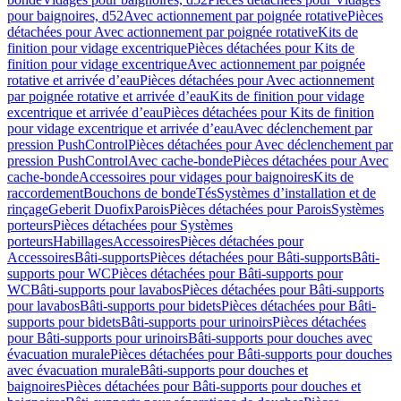
pour baignoires, d52
Avec actionnement par poignée rotative
Pièces
détachées pour Avec actionnement par poignée rotative
Kits de
finition pour vidage excentrique
Pièces détachées pour Kits de
finition pour vidage excentrique
Avec actionnement par poignée
rotative et arrivée d’eau
Pièces détachées pour Avec actionnement
par poignée rotative et arrivée d’eau
Kits de finition pour vidage
excentrique et arrivée d’eau
Pièces détachées pour Kits de finition
pour vidage excentrique et arrivée d’eau
Avec déclenchement par
pression PushControl
Pièces détachées pour Avec déclenchement par
pression PushControl
Avec cache-bonde
Pièces détachées pour Avec
cache-bonde
Accessoires pour vidages pour baignoires
Kits de
raccordement
Bouchons de bonde
Tés
Systèmes d’installation et de
rinçage
Geberit Duofix
Parois
Pièces détachées pour Parois
Systèmes
porteurs
Pièces détachées pour Systèmes
porteurs
Habillages
Accessoires
Pièces détachées pour
Accessoires
Bâti-supports
Pièces détachées pour Bâti-supports
Bâti-
supports pour WC
Pièces détachées pour Bâti-supports pour
WC
Bâti-supports pour lavabos
Pièces détachées pour Bâti-supports
pour lavabos
Bâti-supports pour bidets
Pièces détachées pour Bâti-
supports pour bidets
Bâti-supports pour urinoirs
Pièces détachées
pour Bâti-supports pour urinoirs
Bâti-supports pour douches avec
évacuation murale
Pièces détachées pour Bâti-supports pour douches
avec évacuation murale
Bâti-supports pour douches et
baignoires
Pièces détachées pour Bâti-supports pour douches et