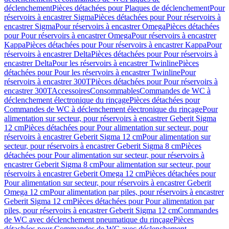
déclenchement
Pièces détachées pour Plaques de déclenchement
Pour
réservoirs à encastrer Sigma
Pièces détachées pour Pour réservoirs à
encastrer Sigma
Pour réservoirs à encastrer Omega
Pièces détachées
pour Pour réservoirs à encastrer Omega
Pour réservoirs à encastrer
Kappa
Pièces détachées pour Pour réservoirs à encastrer Kappa
Pour
réservoirs à encastrer Delta
Pièces détachées pour Pour réservoirs à
encastrer Delta
Pour les réservoirs à encastrer Twinline
Pièces
détachées pour Pour les réservoirs à encastrer Twinline
Pour
réservoirs à encastrer 300T
Pièces détachées pour Pour réservoirs à
encastrer 300T
Accessoires
Consommables
Commandes de WC à
déclenchement électronique du rinçage
Pièces détachées pour
Commandes de WC à déclenchement électronique du rinçage
Pour
alimentation sur secteur, pour réservoirs à encastrer Geberit Sigma
12 cm
Pièces détachées pour Pour alimentation sur secteur, pour
réservoirs à encastrer Geberit Sigma 12 cm
Pour alimentation sur
secteur, pour réservoirs à encastrer Geberit Sigma 8 cm
Pièces
détachées pour Pour alimentation sur secteur, pour réservoirs à
encastrer Geberit Sigma 8 cm
Pour alimentation sur secteur, pour
réservoirs à encastrer Geberit Omega 12 cm
Pièces détachées pour
Pour alimentation sur secteur, pour réservoirs à encastrer Geberit
Omega 12 cm
Pour alimentation par piles, pour réservoirs à encastrer
Geberit Sigma 12 cm
Pièces détachées pour Pour alimentation par
piles, pour réservoirs à encastrer Geberit Sigma 12 cm
Commandes
de WC avec déclenchement pneumatique du rinçage
Pièces
détachées pour Commandes de WC avec déclenchement