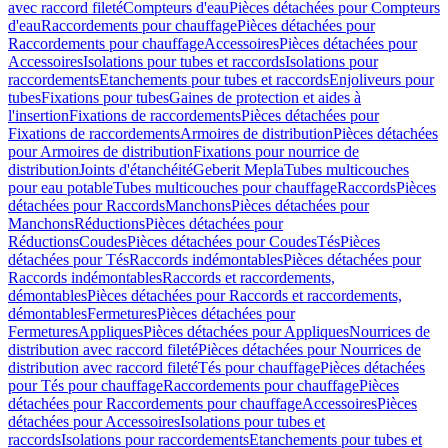
avec raccord fileté
Compteurs d'eau
Pièces détachées pour Compteurs
d'eau
Raccordements pour chauffage
Pièces détachées pour
Raccordements pour chauffage
Accessoires
Pièces détachées pour
Accessoires
Isolations pour tubes et raccords
Isolations pour
raccordements
Etanchements pour tubes et raccords
Enjoliveurs pour
tubes
Fixations pour tubes
Gaines de protection et aides à
l'insertion
Fixations de raccordements
Pièces détachées pour
Fixations de raccordements
Armoires de distribution
Pièces détachées
pour Armoires de distribution
Fixations pour nourrice de
distribution
Joints d'étanchéité
Geberit Mepla
Tubes multicouches
pour eau potable
Tubes multicouches pour chauffage
Raccords
Pièces
détachées pour Raccords
Manchons
Pièces détachées pour
Manchons
Réductions
Pièces détachées pour
Réductions
Coudes
Pièces détachées pour Coudes
Tés
Pièces
détachées pour Tés
Raccords indémontables
Pièces détachées pour
Raccords indémontables
Raccords et raccordements,
démontables
Pièces détachées pour Raccords et raccordements,
démontables
Fermetures
Pièces détachées pour
Fermetures
Appliques
Pièces détachées pour Appliques
Nourrices de
distribution avec raccord fileté
Pièces détachées pour Nourrices de
distribution avec raccord fileté
Tés pour chauffage
Pièces détachées
pour Tés pour chauffage
Raccordements pour chauffage
Pièces
détachées pour Raccordements pour chauffage
Accessoires
Pièces
détachées pour Accessoires
Isolations pour tubes et
raccords
Isolations pour raccordements
Etanchements pour tubes et