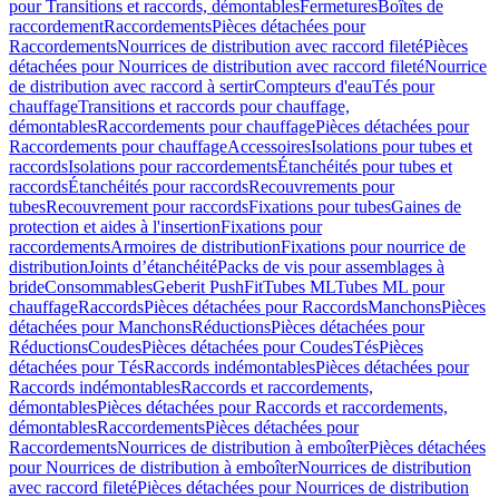
pour Transitions et raccords, démontables
Fermetures
Boîtes de
raccordement
Raccordements
Pièces détachées pour
Raccordements
Nourrices de distribution avec raccord fileté
Pièces
détachées pour Nourrices de distribution avec raccord fileté
Nourrice
de distribution avec raccord à sertir
Compteurs d'eau
Tés pour
chauffage
Transitions et raccords pour chauffage,
démontables
Raccordements pour chauffage
Pièces détachées pour
Raccordements pour chauffage
Accessoires
Isolations pour tubes et
raccords
Isolations pour raccordements
Étanchéités pour tubes et
raccords
Étanchéités pour raccords
Recouvrements pour
tubes
Recouvrement pour raccords
Fixations pour tubes
Gaines de
protection et aides à l'insertion
Fixations pour
raccordements
Armoires de distribution
Fixations pour nourrice de
distribution
Joints d’étanchéité
Packs de vis pour assemblages à
bride
Consommables
Geberit PushFit
Tubes ML
Tubes ML pour
chauffage
Raccords
Pièces détachées pour Raccords
Manchons
Pièces
détachées pour Manchons
Réductions
Pièces détachées pour
Réductions
Coudes
Pièces détachées pour Coudes
Tés
Pièces
détachées pour Tés
Raccords indémontables
Pièces détachées pour
Raccords indémontables
Raccords et raccordements,
démontables
Pièces détachées pour Raccords et raccordements,
démontables
Raccordements
Pièces détachées pour
Raccordements
Nourrices de distribution à emboîter
Pièces détachées
pour Nourrices de distribution à emboîter
Nourrices de distribution
avec raccord fileté
Pièces détachées pour Nourrices de distribution