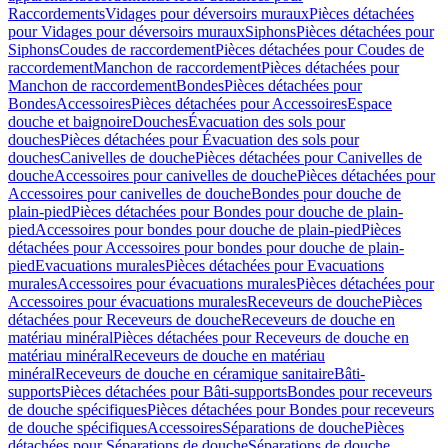
Raccordements
Vidages pour déversoirs muraux
Pièces détachées
pour Vidages pour déversoirs muraux
Siphons
Pièces détachées pour
Siphons
Coudes de raccordement
Pièces détachées pour Coudes de
raccordement
Manchon de raccordement
Pièces détachées pour
Manchon de raccordement
Bondes
Pièces détachées pour
Bondes
Accessoires
Pièces détachées pour Accessoires
Espace
douche et baignoire
Douches
Évacuation des sols pour
douches
Pièces détachées pour Évacuation des sols pour
douches
Canivelles de douche
Pièces détachées pour Canivelles de
douche
Accessoires pour canivelles de douche
Pièces détachées pour
Accessoires pour canivelles de douche
Bondes pour douche de
plain-pied
Pièces détachées pour Bondes pour douche de plain-
pied
Accessoires pour bondes pour douche de plain-pied
Pièces
détachées pour Accessoires pour bondes pour douche de plain-
pied
Evacuations murales
Pièces détachées pour Evacuations
murales
Accessoires pour évacuations murales
Pièces détachées pour
Accessoires pour évacuations murales
Receveurs de douche
Pièces
détachées pour Receveurs de douche
Receveurs de douche en
matériau minéral
Pièces détachées pour Receveurs de douche en
matériau minéral
Receveurs de douche en matériau
minéral
Receveurs de douche en céramique sanitaire
Bâti-
supports
Pièces détachées pour Bâti-supports
Bondes pour receveurs
de douche spécifiques
Pièces détachées pour Bondes pour receveurs
de douche spécifiques
Accessoires
Séparations de douche
Pièces
détachées pour Séparations de douche
Séparations de douche