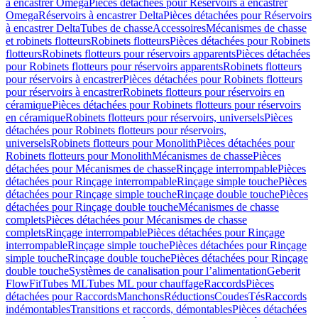
à encastrer Omega
Pièces détachées pour Réservoirs à encastrer
Omega
Réservoirs à encastrer Delta
Pièces détachées pour Réservoirs
à encastrer Delta
Tubes de chasse
Accessoires
Mécanismes de chasse
et robinets flotteurs
Robinets flotteurs
Pièces détachées pour Robinets
flotteurs
Robinets flotteurs pour réservoirs apparents
Pièces détachées
pour Robinets flotteurs pour réservoirs apparents
Robinets flotteurs
pour réservoirs à encastrer
Pièces détachées pour Robinets flotteurs
pour réservoirs à encastrer
Robinets flotteurs pour réservoirs en
céramique
Pièces détachées pour Robinets flotteurs pour réservoirs
en céramique
Robinets flotteurs pour réservoirs, universels
Pièces
détachées pour Robinets flotteurs pour réservoirs,
universels
Robinets flotteurs pour Monolith
Pièces détachées pour
Robinets flotteurs pour Monolith
Mécanismes de chasse
Pièces
détachées pour Mécanismes de chasse
Rinçage interrompable
Pièces
détachées pour Rinçage interrompable
Rinçage simple touche
Pièces
détachées pour Rinçage simple touche
Rinçage double touche
Pièces
détachées pour Rinçage double touche
Mécanismes de chasse
complets
Pièces détachées pour Mécanismes de chasse
complets
Rinçage interrompable
Pièces détachées pour Rinçage
interrompable
Rinçage simple touche
Pièces détachées pour Rinçage
simple touche
Rinçage double touche
Pièces détachées pour Rinçage
double touche
Systèmes de canalisation pour l’alimentation
Geberit
FlowFit
Tubes ML
Tubes ML pour chauffage
Raccords
Pièces
détachées pour Raccords
Manchons
Réductions
Coudes
Tés
Raccords
indémontables
Transitions et raccords, démontables
Pièces détachées