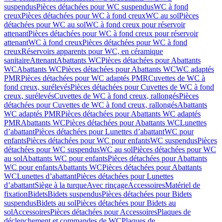
suspendus
Pièces détachées pour WC suspendus
WC à fond
creux
Pièces détachées pour WC à fond creux
WC au sol
Pièces
détachées pour WC au sol
WC à fond creux pour réservoir
attenant
Pièces détachées pour WC à fond creux pour réservoir
attenant
WC à fond creux
Pièces détachées pour WC à fond
creux
Réservoirs apparents pour WC, en céramique
sanitaire
Attenant
Abattants WC
Pièces détachées pour Abattants
WC
Abattants WC
Pièces détachées pour Abattants WC
WC adaptés
PMR
Pièces détachées pour WC adaptés PMR
Cuvettes de WC à
fond creux, surélevés
Pièces détachées pour Cuvettes de WC à fond
creux, surélevés
Cuvettes de WC à fond creux, rallongés
Pièces
détachées pour Cuvettes de WC à fond creux, rallongés
Abattants
WC adaptés PMR
Pièces détachées pour Abattants WC adaptés
PMR
Abattants WC
Pièces détachées pour Abattants WC
Lunettes
d’abattant
Pièces détachées pour Lunettes d’abattant
WC pour
enfants
Pièces détachées pour WC pour enfants
WC suspendus
Pièces
détachées pour WC suspendus
WC au sol
Pièces détachées pour WC
au sol
Abattants WC pour enfants
Pièces détachées pour Abattants
WC pour enfants
Abattants WC
Pièces détachées pour Abattants
WC
Lunettes d’abattant
Pièces détachées pour Lunettes
d’abattant
Siège à la turque
Avec rinçage
Accessoires
Matériel de
fixation
Bidets
Bidets suspendus
Pièces détachées pour Bidets
suspendus
Bidets au sol
Pièces détachées pour Bidets au
sol
Accessoires
Pièces détachées pour Accessoires
Plaques de
déclenchement et commandes de WC
Plaques de