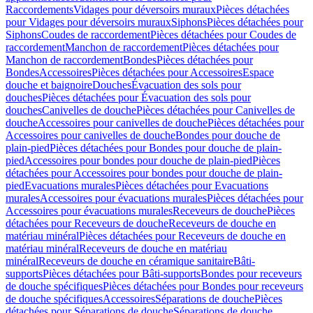
Raccordements
Vidages pour déversoirs muraux
Pièces détachées
pour Vidages pour déversoirs muraux
Siphons
Pièces détachées pour
Siphons
Coudes de raccordement
Pièces détachées pour Coudes de
raccordement
Manchon de raccordement
Pièces détachées pour
Manchon de raccordement
Bondes
Pièces détachées pour
Bondes
Accessoires
Pièces détachées pour Accessoires
Espace
douche et baignoire
Douches
Évacuation des sols pour
douches
Pièces détachées pour Évacuation des sols pour
douches
Canivelles de douche
Pièces détachées pour Canivelles de
douche
Accessoires pour canivelles de douche
Pièces détachées pour
Accessoires pour canivelles de douche
Bondes pour douche de
plain-pied
Pièces détachées pour Bondes pour douche de plain-
pied
Accessoires pour bondes pour douche de plain-pied
Pièces
détachées pour Accessoires pour bondes pour douche de plain-
pied
Evacuations murales
Pièces détachées pour Evacuations
murales
Accessoires pour évacuations murales
Pièces détachées pour
Accessoires pour évacuations murales
Receveurs de douche
Pièces
détachées pour Receveurs de douche
Receveurs de douche en
matériau minéral
Pièces détachées pour Receveurs de douche en
matériau minéral
Receveurs de douche en matériau
minéral
Receveurs de douche en céramique sanitaire
Bâti-
supports
Pièces détachées pour Bâti-supports
Bondes pour receveurs
de douche spécifiques
Pièces détachées pour Bondes pour receveurs
de douche spécifiques
Accessoires
Séparations de douche
Pièces
détachées pour Séparations de douche
Séparations de douche