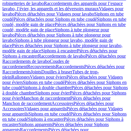
robinetteries de lavabo
Raccordements des appareils pour l’espace
lavabo, l’évier, les appareils et les déversoirs muraux
Vidages pour
lavabo
Pièces détachées pour Vidages pour lavabo
Siphons en tube
coudé
Pièces détachées pour Siphons en tube coudé
Siphons en tube
coudé, modèle gain de place
Pièces détachées pour Siphons en tube
coudé, modèle gain de place
Siphons à tube plongeur pour
lavabo
Pièces détachées pour Siphons à tube plongeur pour
lavabo
Siphons à tube plongeur pour lavabo, modèle gain de
place
Pièces détachées pour Siphons à tube plongeur pour lavabo,
modèle gain de place
Siphons à encastrer
Pièces détachées pour
Siphons à encastrer
Raccordements de lavabo
Pièces détachées pour
Raccordements de lavabo
Coudes de
raccordement
Recouvrements
Raccordements
Pièces détachées pour
Raccordements
Joints
Douilles à braser
Tubes de trop-
plein
Rallonges
Vidages pour éviers
Pièces détachées pour Vidages
pour éviers
Siphons en tube coudé
Pièces détachées pour Siphons en
tube coudé
Siphons à double chambre
Pièces détachées pour Siphons
à double chambre
Siphons pour évier
Pièces détachées pour Siphons
pour évier
Manchon de raccordement
Pièces détachées pour
Manchon de raccordement
Accessoires
Pièces détachées pour
Accessoires
Vidages pour appareils
Pièces détachées pour Vidages
pour appareils
Siphons en tube coudé
Pièces détachées pour Siphons
en tube coudé
Siphons à encastrer
Pièces détachées pour Siphons à
encastrer
Siphons apparents
Pièces détachées pour Siphons
apparents
Raccordements
Pièces détachées pour