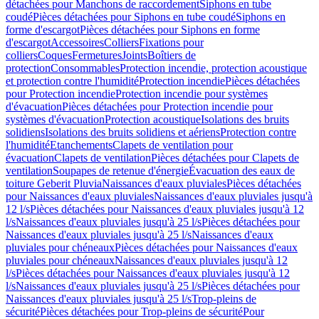
détachées pour Manchons de raccordement
Siphons en tube
coudé
Pièces détachées pour Siphons en tube coudé
Siphons en
forme d'escargot
Pièces détachées pour Siphons en forme
d'escargot
Accessoires
Colliers
Fixations pour
colliers
Coques
Fermetures
Joints
Boîtiers de
protection
Consommables
Protection incendie, protection acoustique
et protection contre l'humidité
Protection incendie
Pièces détachées
pour Protection incendie
Protection incendie pour systèmes
d'évacuation
Pièces détachées pour Protection incendie pour
systèmes d'évacuation
Protection acoustique
Isolations des bruits
solidiens
Isolations des bruits solidiens et aériens
Protection contre
l'humidité
Etanchements
Clapets de ventilation pour
évacuation
Clapets de ventilation
Pièces détachées pour Clapets de
ventilation
Soupapes de retenue d'énergie
Évacuation des eaux de
toiture Geberit Pluvia
Naissances d'eaux pluviales
Pièces détachées
pour Naissances d'eaux pluviales
Naissances d'eaux pluviales jusqu'à
12 l/s
Pièces détachées pour Naissances d'eaux pluviales jusqu'à 12
l/s
Naissances d'eaux pluviales jusqu'à 25 l/s
Pièces détachées pour
Naissances d'eaux pluviales jusqu'à 25 l/s
Naissances d'eaux
pluviales pour chéneaux
Pièces détachées pour Naissances d'eaux
pluviales pour chéneaux
Naissances d'eaux pluviales jusqu'à 12
l/s
Pièces détachées pour Naissances d'eaux pluviales jusqu'à 12
l/s
Naissances d'eaux pluviales jusqu'à 25 l/s
Pièces détachées pour
Naissances d'eaux pluviales jusqu'à 25 l/s
Trop-pleins de
sécurité
Pièces détachées pour Trop-pleins de sécurité
Pour