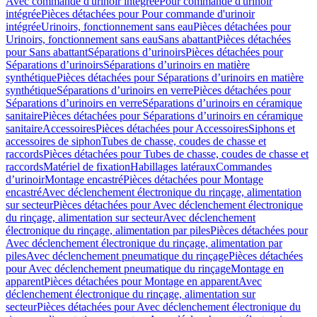
Avec commande d'urinoir intégrée
Pour commande d'urinoir
intégrée
Pièces détachées pour Pour commande d'urinoir
intégrée
Urinoirs, fonctionnement sans eau
Pièces détachées pour
Urinoirs, fonctionnement sans eau
Sans abattant
Pièces détachées
pour Sans abattant
Séparations d’urinoirs
Pièces détachées pour
Séparations d’urinoirs
Séparations d’urinoirs en matière
synthétique
Pièces détachées pour Séparations d’urinoirs en matière
synthétique
Séparations d’urinoirs en verre
Pièces détachées pour
Séparations d’urinoirs en verre
Séparations d’urinoirs en céramique
sanitaire
Pièces détachées pour Séparations d’urinoirs en céramique
sanitaire
Accessoires
Pièces détachées pour Accessoires
Siphons et
accessoires de siphon
Tubes de chasse, coudes de chasse et
raccords
Pièces détachées pour Tubes de chasse, coudes de chasse et
raccords
Matériel de fixation
Habillages latéraux
Commandes
dʼurinoir
Montage encastré
Pièces détachées pour Montage
encastré
Avec déclenchement électronique du rinçage, alimentation
sur secteur
Pièces détachées pour Avec déclenchement électronique
du rinçage, alimentation sur secteur
Avec déclenchement
électronique du rinçage, alimentation par piles
Pièces détachées pour
Avec déclenchement électronique du rinçage, alimentation par
piles
Avec déclenchement pneumatique du rinçage
Pièces détachées
pour Avec déclenchement pneumatique du rinçage
Montage en
apparent
Pièces détachées pour Montage en apparent
Avec
déclenchement électronique du rinçage, alimentation sur
secteur
Pièces détachées pour Avec déclenchement électronique du