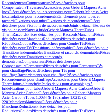
Raccordements
Compensateurs
Pièces détachées pour
Compensateurs
Traversées
Accessoires pour Geberit Mapress Acier
Inox
Pièces détachées pour Accessoires pour Geberit Mapress Acier
Inox
Isolations pour raccordements
Etanchements pour tubes et
raccords
Fixations pour tubes
Fixations de raccordements
Pièces
détachées pour Fixations de raccordements
Joints d'étanchéité
Jeux de
vis pour assemblages à bride
Geberit Mapress Therm
Tubes
Therm
Raccords
Pièces détachées pour Raccords
Manchons
Pièces
détachées pour Manchons
Réductions
Pièces détachées pour
Réductions
Coudes
Pièces détachées pour Coudes
Tés
Pièces
détachées pour Tés
Transitions indémontables
Pièces détachées pour
Transitions indémontables
Transitions et raccords, démontables
Pièces
détachées pour Transitions et raccords,
démontables
Compensateurs
Pièces détachées pour
Compensateurs
Fermetures
Pièces détachées pour Fermetures
Tés
pour chauffage
Pièces détachées pour Tés pour
chauffage
Raccordements pour chauffage
Pièces détachées pour
Raccordements pour chauffage
Accessoires pour Geberit Mapress
Therm
Joints d’étanchéité
Packs de vis pour assemblages à
bride
Fixations pour tubes
Geberit Mapress Acier Carbone
Geberit
Mapress Acier Carbone
Pièces détachées pour Geberit Mapress
Acier Carbone
Tubes 1.0034 (E 195)
Tubes 1.0215 (E
220)
Mamelons
Manchons
Pièces détachées pour
Manchons
Réductions
Pièces détachées pour
Réductions
Coudes
Pièces détachées pour Coudes
Tés
Pièces