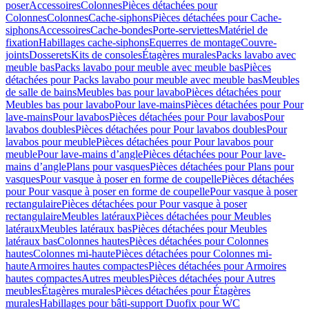
poser
Accessoires
Colonnes
Pièces détachées pour
Colonnes
Colonnes
Cache-siphons
Pièces détachées pour Cache-
siphons
Accessoires
Cache-bondes
Porte-serviettes
Matériel de
fixation
Habillages cache-siphons
Equerres de montage
Couvre-
joints
Dosserets
Kits de consoles
Étagères murales
Packs lavabo avec
meuble bas
Packs lavabo pour meuble avec meuble bas
Pièces
détachées pour Packs lavabo pour meuble avec meuble bas
Meubles
de salle de bains
Meubles bas pour lavabo
Pièces détachées pour
Meubles bas pour lavabo
Pour lave-mains
Pièces détachées pour Pour
lave-mains
Pour lavabos
Pièces détachées pour Pour lavabos
Pour
lavabos doubles
Pièces détachées pour Pour lavabos doubles
Pour
lavabos pour meuble
Pièces détachées pour Pour lavabos pour
meuble
Pour lave-mains d’angle
Pièces détachées pour Pour lave-
mains d’angle
Plans pour vasques
Pièces détachées pour Plans pour
vasques
Pour vasque à poser en forme de coupelle
Pièces détachées
pour Pour vasque à poser en forme de coupelle
Pour vasque à poser
rectangulaire
Pièces détachées pour Pour vasque à poser
rectangulaire
Meubles latéraux
Pièces détachées pour Meubles
latéraux
Meubles latéraux bas
Pièces détachées pour Meubles
latéraux bas
Colonnes hautes
Pièces détachées pour Colonnes
hautes
Colonnes mi-haute
Pièces détachées pour Colonnes mi-
haute
Armoires hautes compactes
Pièces détachées pour Armoires
hautes compactes
Autres meubles
Pièces détachées pour Autres
meubles
Étagères murales
Pièces détachées pour Étagères
murales
Habillages pour bâti-support Duofix pour WC