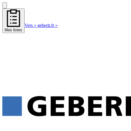
Vers « geberit.fr »
Mes listes