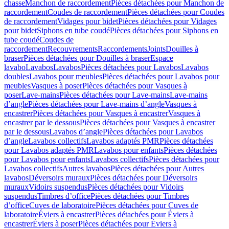
chasse
Manchon de raccordement
Pièces détachées pour Manchon de
raccordement
Coudes de raccordement
Pièces détachées pour Coudes
de raccordement
Vidages pour bidet
Pièces détachées pour Vidages
pour bidet
Siphons en tube coudé
Pièces détachées pour Siphons en
tube coudé
Coudes de
raccordement
Recouvrements
Raccordements
Joints
Douilles à
braser
Pièces détachées pour Douilles à braser
Espace
lavabo
Lavabos
Lavabos
Pièces détachées pour Lavabos
Lavabos
doubles
Lavabos pour meubles
Pièces détachées pour Lavabos pour
meubles
Vasques à poser
Pièces détachées pour Vasques à
poser
Lave-mains
Pièces détachées pour Lave-mains
Lave-mains
d’angle
Pièces détachées pour Lave-mains d’angle
Vasques à
encastrer
Pièces détachées pour Vasques à encastrer
Vasques à
encastrer par le dessous
Pièces détachées pour Vasques à encastrer
par le dessous
Lavabos d’angle
Pièces détachées pour Lavabos
d’angle
Lavabos collectifs
Lavabos adaptés PMR
Pièces détachées
pour Lavabos adaptés PMR
Lavabos pour enfants
Pièces détachées
pour Lavabos pour enfants
Lavabos collectifs
Pièces détachées pour
Lavabos collectifs
Autres lavabos
Pièces détachées pour Autres
lavabos
Déversoirs muraux
Pièces détachées pour Déversoirs
muraux
Vidoirs suspendus
Pièces détachées pour Vidoirs
suspendus
Timbres dʼoffice
Pièces détachées pour Timbres
dʼoffice
Cuves de laboratoire
Pièces détachées pour Cuves de
laboratoire
Éviers à encastrer
Pièces détachées pour Éviers à
encastrer
Éviers à poser
Pièces détachées pour Éviers à