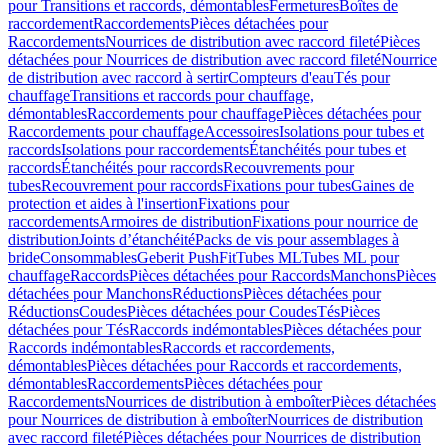
pour Transitions et raccords, démontables
Fermetures
Boîtes de
raccordement
Raccordements
Pièces détachées pour
Raccordements
Nourrices de distribution avec raccord fileté
Pièces
détachées pour Nourrices de distribution avec raccord fileté
Nourrice
de distribution avec raccord à sertir
Compteurs d'eau
Tés pour
chauffage
Transitions et raccords pour chauffage,
démontables
Raccordements pour chauffage
Pièces détachées pour
Raccordements pour chauffage
Accessoires
Isolations pour tubes et
raccords
Isolations pour raccordements
Étanchéités pour tubes et
raccords
Étanchéités pour raccords
Recouvrements pour
tubes
Recouvrement pour raccords
Fixations pour tubes
Gaines de
protection et aides à l'insertion
Fixations pour
raccordements
Armoires de distribution
Fixations pour nourrice de
distribution
Joints d’étanchéité
Packs de vis pour assemblages à
bride
Consommables
Geberit PushFit
Tubes ML
Tubes ML pour
chauffage
Raccords
Pièces détachées pour Raccords
Manchons
Pièces
détachées pour Manchons
Réductions
Pièces détachées pour
Réductions
Coudes
Pièces détachées pour Coudes
Tés
Pièces
détachées pour Tés
Raccords indémontables
Pièces détachées pour
Raccords indémontables
Raccords et raccordements,
démontables
Pièces détachées pour Raccords et raccordements,
démontables
Raccordements
Pièces détachées pour
Raccordements
Nourrices de distribution à emboîter
Pièces détachées
pour Nourrices de distribution à emboîter
Nourrices de distribution
avec raccord fileté
Pièces détachées pour Nourrices de distribution