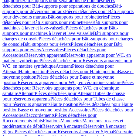
baignoires
Bâti-supports pour séparations de douches
Pièces
détachées pour Bâti-supports pour séparations de douches
Bâti-
supports pour déversoirs muraux
Pièces détachées pour Bâti-supports
pour déversoirs muraux
Bâti-supports pour robinetteries
Pièces
détachées pour Bâti-supports pour robinetteries
Bâti-supports pour
machines à laver et lave-vaisselle
Pièces détachées pour Bâti-
supports pour machines à laver et lave-vaisselle
Bâti-supports pour
charges de console
Pièces détachées pour Bâti-supports pour charges
de console
Bâti-supports pour éviers
Pièces détachées pour Bâti-
supports pour éviers
Accessoires
Pièces détachées pour
Accessoires
Réservoirs apparents
Réservoirs apparents pour WC, en
matière synthétique
Pièces détachées pour Réservoirs apparents pour
WC, en matière synthétique
Attenant
Pièces détachées pour
Attenant
Haute position
Pièces détachées pour Haute position
Basse et
moyenne position
Pièces détachées pour Basse et moyenne
position
Réservoirs apparents pour WC, en céramique sanitaire
Pièces
détachées pour Réservoirs apparents pour WC, en céramique
sanitaire
Attenant
Pièces détachées pour Attenant
Tubes de chasse
pour réservoirs apparents
Pièces détachées pour Tubes de chasse
pour réservoirs apparents
Haute position
Pièces détachées pour Haute
position
Basse et moyenne position
Accessoires
Pièces détachées pour
Accessoires
Raccordements
Pièces détachées pour
Raccordements
Joints
Fixations
Manchettes
Mamelons, rosaces et
modérateurs de débit
Réservoirs à encastrer
Réservoirs à encastrer
Sigma
Pièces détachées pour Réservoirs à encastrer Sigma
Réservoirs