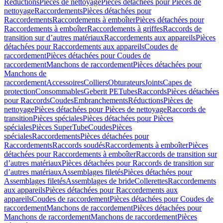
Réductions
Pièces de nettoyage
Pièces détachées pour Pièces de
nettoyage
Raccordements
Pièces détachées pour
Raccordements
Raccordements à emboîter
Pièces détachées pour
Raccordements à emboîter
Raccordements à griffes
Raccords de
transition sur d’autres matériaux
Raccordements aux appareils
Pièces
détachées pour Raccordements aux appareils
Coudes de
raccordement
Pièces détachées pour Coudes de
raccordement
Manchons de raccordement
Pièces détachées pour
Manchons de
raccordement
Accessoires
Colliers
Obturateurs
Joints
Capes de
protection
Consommables
Geberit PE
Tubes
Raccords
Pièces détachées
pour Raccords
Coudes
Embranchements
Réductions
Pièces de
nettoyage
Pièces détachées pour Pièces de nettoyage
Raccords de
transition
Pièces spéciales
Pièces détachées pour Pièces
spéciales
Pièces SuperTube
Coudes
Pièces
spéciales
Raccordements
Pièces détachées pour
Raccordements
Raccords soudés
Raccordements à emboîter
Pièces
détachées pour Raccordements à emboîter
Raccords de transition sur
d’autres matériaux
Pièces détachées pour Raccords de transition sur
d’autres matériaux
Assemblages filetés
Pièces détachées pour
Assemblages filetés
Assemblages de bride
Collerettes
Raccordements
aux appareils
Pièces détachées pour Raccordements aux
appareils
Coudes de raccordement
Pièces détachées pour Coudes de
raccordement
Manchons de raccordement
Pièces détachées pour
Manchons de raccordement
Manchons de raccordement
Pièces