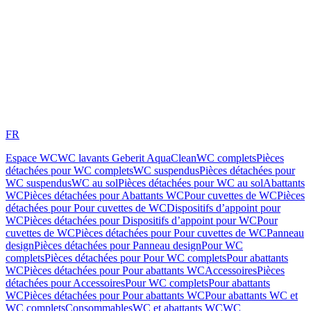
FR
Espace WC
WC lavants Geberit AquaClean
WC complets
Pièces
détachées pour WC complets
WC suspendus
Pièces détachées pour
WC suspendus
WC au sol
Pièces détachées pour WC au sol
Abattants
WC
Pièces détachées pour Abattants WC
Pour cuvettes de WC
Pièces
détachées pour Pour cuvettes de WC
Dispositifs d’appoint pour
WC
Pièces détachées pour Dispositifs d’appoint pour WC
Pour
cuvettes de WC
Pièces détachées pour Pour cuvettes de WC
Panneau
design
Pièces détachées pour Panneau design
Pour WC
complets
Pièces détachées pour Pour WC complets
Pour abattants
WC
Pièces détachées pour Pour abattants WC
Accessoires
Pièces
détachées pour Accessoires
Pour WC complets
Pour abattants
WC
Pièces détachées pour Pour abattants WC
Pour abattants WC et
WC complets
Consommables
WC et abattants WC
WC