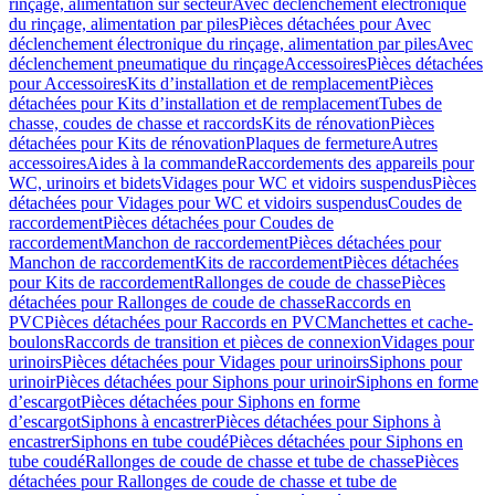
rinçage, alimentation sur secteur
Avec déclenchement électronique
du rinçage, alimentation par piles
Pièces détachées pour Avec
déclenchement électronique du rinçage, alimentation par piles
Avec
déclenchement pneumatique du rinçage
Accessoires
Pièces détachées
pour Accessoires
Kits d’installation et de remplacement
Pièces
détachées pour Kits d’installation et de remplacement
Tubes de
chasse, coudes de chasse et raccords
Kits de rénovation
Pièces
détachées pour Kits de rénovation
Plaques de fermeture
Autres
accessoires
Aides à la commande
Raccordements des appareils pour
WC, urinoirs et bidets
Vidages pour WC et vidoirs suspendus
Pièces
détachées pour Vidages pour WC et vidoirs suspendus
Coudes de
raccordement
Pièces détachées pour Coudes de
raccordement
Manchon de raccordement
Pièces détachées pour
Manchon de raccordement
Kits de raccordement
Pièces détachées
pour Kits de raccordement
Rallonges de coude de chasse
Pièces
détachées pour Rallonges de coude de chasse
Raccords en
PVC
Pièces détachées pour Raccords en PVC
Manchettes et cache-
boulons
Raccords de transition et pièces de connexion
Vidages pour
urinoirs
Pièces détachées pour Vidages pour urinoirs
Siphons pour
urinoir
Pièces détachées pour Siphons pour urinoir
Siphons en forme
d’escargot
Pièces détachées pour Siphons en forme
d’escargot
Siphons à encastrer
Pièces détachées pour Siphons à
encastrer
Siphons en tube coudé
Pièces détachées pour Siphons en
tube coudé
Rallonges de coude de chasse et tube de chasse
Pièces
détachées pour Rallonges de coude de chasse et tube de