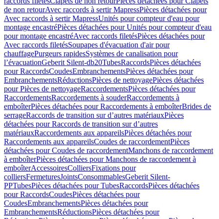
raccords filetés
Clapets de non retour
Pièces détachées pour Clapets
de non retour
Avec raccords à sertir Mapress
Pièces détachées pour
Avec raccords à sertir Mapress
Unités pour compteur d'eau pour
montage encastré
Pièces détachées pour Unités pour compteur d'eau
pour montage encastré
Avec raccords filetés
Pièces détachées pour
Avec raccords filetés
Soupapes d'évacuation d'air pour
chauffage
Purgeurs rapides
Systèmes de canalisation pour
l’évacuation
Geberit Silent-db20
Tubes
Raccords
Pièces détachées
pour Raccords
Coudes
Embranchements
Pièces détachées pour
Embranchements
Réductions
Pièces de nettoyage
Pièces détachées
pour Pièces de nettoyage
Raccordements
Pièces détachées pour
Raccordements
Raccordements à souder
Raccordements à
emboîter
Pièces détachées pour Raccordements à emboîter
Brides de
serrage
Raccords de transition sur d’autres matériaux
Pièces
détachées pour Raccords de transition sur d’autres
matériaux
Raccordements aux appareils
Pièces détachées pour
Raccordements aux appareils
Coudes de raccordement
Pièces
détachées pour Coudes de raccordement
Manchons de raccordement
à emboîter
Pièces détachées pour Manchons de raccordement à
emboîter
Accessoires
Colliers
Fixations pour
colliers
Fermetures
Joints
Consommables
Geberit Silent-
PP
Tubes
Pièces détachées pour Tubes
Raccords
Pièces détachées
pour Raccords
Coudes
Pièces détachées pour
Coudes
Embranchements
Pièces détachées pour
Embranchements
Réductions
Pièces détachées pour