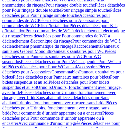
pneumatique du rinçage
Pour rinçage double touche
Pièces détachées
pour Pour rinçage double touche
Pour rinçage simple touche
Pièces
détachées pour Pour rinçage simple touche
Accessoires pour
commandes de WC
Pièces détachées pour Accessoires pour
commandes de WC
Kits d’installation
Pièces détachées pour Kits
d’installation
Pour commandes de WC à déclenchement électronique
du rinçage
Pièces détachées pour Pour commandes de WC à
déclenchement électronique du rinçage
Pour commandes de WC à
déclenchement pneumatique du rinçage
Raccordements
Panneaux
sanitaires Geberit Monolith
Panneaux sanitaires pour WC
Pièces
détachées pour Panneaux sanitaires pour WC
Pour WC
suspendus
Pièces détachées pour Pour WC suspendus
Pour WC au
sol
Pièces détachées pour Pour WC au sol
Accessoires
Pièces
détachées pour Accessoires
Consommables
Panneaux sanitaires pour
bidets
Pièces détachées pour Panneaux sanitaires pour bidets
Pour
bidets suspendus et au sol
Pièces détachées pour Pour bidets
suspendus et au sol
Urinoirs
Urinoirs, fonctionnement avec rinçage,
avec bride
Pièces détachées pour Urinoirs, fonctionnement avec
rinçage, avec bride
Sans abattant
Pièces détachées pour Sans
abattant
Urinoirs, fonctionnement avec rinçage, sans bride
Pièces
détachées pour Urinoirs, fonctionnement avec rinçage, sans
bride
Pour commande d’urinoir apparente ou à encastrer
Pièces
détachées pour Pour commande d’urinoir apparente ou à
encastrer
Avec commande d'urinoir intégrée
Pièces détachées pour