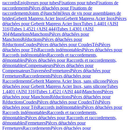
raccords
Enjoliveurs pour tubes
Fixations pour tubes
Fixations de
raccordements
Pièces détachées pour Fixations de
raccordements
Joints d'étanchéité
Jeux de vis pour assemblages de
brides
Geberit Mapress Acier Inox
Geberit Mapress Acier Inox
Pièces
détachées pour Geberit Mapress Acier Inox
Tubes 1.4401 (AISI
316)
Tubes 1.4521 (AISI 444)
Tubes 1.4301 (AISI
304)
Mamelons
Manchons
Pièces détachées pour
Manchons
Réductions
Pièces détachées pour
Réductions
Coudes
Pièces détachées pour Coudes
Tés
Pièces
détachées pour Tés
Raccords indémontables
Pièces détachées pour
Raccords indémontables
Raccords et raccordements,
démontables
Pièces détachées pour Raccords et raccordements,
démontables
Compensateurs
Pièces détachées pour
Compensateurs
Traversées
Fermetures
Pièces détachées pour
Fermetures
Raccordements
Pièces détachées pour
Raccordements
Geberit Mapress Acier Inox, sans silicone
Pièces
détachées pour Geberit Mapress Acier Inox, sans silicone
Tubes
1.4401 (AISI 316)
Tubes 1.4521 (AISI 444)
Manchons
Pièces
détachées pour Manchons
Réductions
Pièces détachées pour
Réductions
Coudes
Pièces détachées pour Coudes
Tés
Pièces
détachées pour Tés
Raccords indémontables
Pièces détachées pour
Raccords indémontables
Raccords et raccordements,
démontables
Pièces détachées pour Raccords et raccordements,
démontables
Fermetures
Pièces détachées pour
Fermetures
Raccordements
Pièces détachées pour