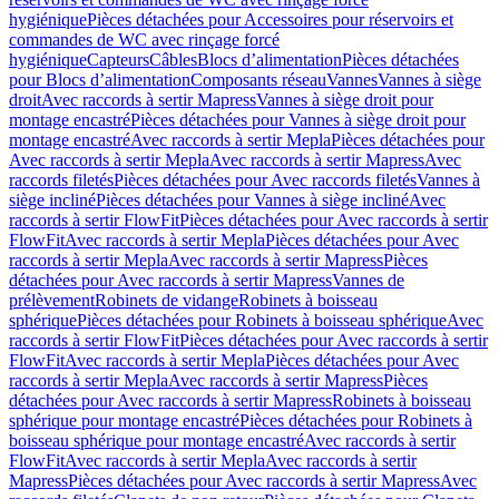
hygiénique
Pièces détachées pour Accessoires pour réservoirs et
commandes de WC avec rinçage forcé
hygiénique
Capteurs
Câbles
Blocs d’alimentation
Pièces détachées
pour Blocs d’alimentation
Composants réseau
Vannes
Vannes à siège
droit
Avec raccords à sertir Mapress
Vannes à siège droit pour
montage encastré
Pièces détachées pour Vannes à siège droit pour
montage encastré
Avec raccords à sertir Mepla
Pièces détachées pour
Avec raccords à sertir Mepla
Avec raccords à sertir Mapress
Avec
raccords filetés
Pièces détachées pour Avec raccords filetés
Vannes à
siège incliné
Pièces détachées pour Vannes à siège incliné
Avec
raccords à sertir FlowFit
Pièces détachées pour Avec raccords à sertir
FlowFit
Avec raccords à sertir Mepla
Pièces détachées pour Avec
raccords à sertir Mepla
Avec raccords à sertir Mapress
Pièces
détachées pour Avec raccords à sertir Mapress
Vannes de
prélèvement
Robinets de vidange
Robinets à boisseau
sphérique
Pièces détachées pour Robinets à boisseau sphérique
Avec
raccords à sertir FlowFit
Pièces détachées pour Avec raccords à sertir
FlowFit
Avec raccords à sertir Mepla
Pièces détachées pour Avec
raccords à sertir Mepla
Avec raccords à sertir Mapress
Pièces
détachées pour Avec raccords à sertir Mapress
Robinets à boisseau
sphérique pour montage encastré
Pièces détachées pour Robinets à
boisseau sphérique pour montage encastré
Avec raccords à sertir
FlowFit
Avec raccords à sertir Mepla
Avec raccords à sertir
Mapress
Pièces détachées pour Avec raccords à sertir Mapress
Avec