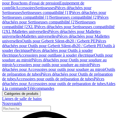
pour Bouchons d'essai de pression
Equipement de
contrôle
Accessoires
Sertisseuses
Pièces détachées pour
Sertisseuses
Sertisseuses compatibilité [1]
Pièces détachées pour
Sertisseuses compatibilité [1]
Sertisseuses compatibilité [2]
Pièces
détachées pour Sertisseuses compatibilité [2]
Sertisseuses
compatibilité [2XL]
Pièces détachées pour Sertisseuses compatibilité
[2XL]
Mallettes universelles
Pièces détachées pour Mallettes
universelles
Mallettes universelles
Pièces détachées pour Mallettes
universelles
Outils pour Geberit Silent-db20 / Geberit PE
Pièces
détachées pour Outils pour Geberit Silent-db20 / Geberit PE
Outils à
souder électrique
Pièces détachées pour Outils à souder
électrique
Accessoires pour outillage à souder électrique
Outils pour
soudure au miroir
Pièces détachées pour Outils pour soudure au
miroir
Accessoires pour outils pour soudure au miroir
Pièces
détachées pour Accessoires pour outils pour soudure au miroir
Outils
de préparation de tubes
Pièces détachées pour Outils de préparation
de tubes
Accessoires pour outils de préparation de tubes
Pièces
détachées pour Accessoires pour outils de préparation de tubes
Aides
à la commande
Télécommandes
Catégories de produits
Lignes de salle de bains
Nouveautés