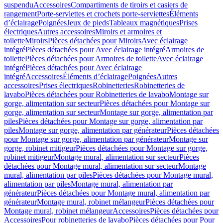
suspendu
Accessoires
Compartiments de tiroirs et casiers de
rangement
Porte-serviettes et crochets porte-serviettes
Éléments
d’éclairage
Poignées
Jeux de pieds
Tableaux magnétiques
Prises
électriques
Autres accessoires
Miroirs et armoires et
toilette
Miroirs
Pièces détachées pour Miroirs
Avec éclairage
intégré
Pièces détachées pour Avec éclairage intégré
Armoires de
toilette
Pièces détachées pour Armoires de toilette
Avec éclairage
intégré
Pièces détachées pour Avec éclairage
intégré
Accessoires
Éléments d’éclairage
Poignées
Autres
accessoires
Prises électriques
Robinetteries
Robinetteries de
lavabo
Pièces détachées pour Robinetteries de lavabo
Montage sur
gorge, alimentation sur secteur
Pièces détachées pour Montage sur
gorge, alimentation sur secteur
Montage sur gorge, alimentation par
piles
Pièces détachées pour Montage sur gorge, alimentation par
piles
Montage sur gorge, alimentation par générateur
Pièces détachées
pour Montage sur gorge, alimentation par générateur
Montage sur
gorge, robinet mitigeur
Pièces détachées pour Montage sur gorge,
robinet mitigeur
Montage mural, alimentation sur secteur
Pièces
détachées pour Montage mural, alimentation sur secteur
Montage
mural, alimentation par piles
Pièces détachées pour Montage mural,
alimentation par piles
Montage mural, alimentation par
générateur
Pièces détachées pour Montage mural, alimentation par
générateur
Montage mural, robinet mélangeur
Pièces détachées pour
Montage mural, robinet mélangeur
Accessoires
Pièces détachées pour
Accessoires
Pour robinetteries de lavabo
Pièces détachées pour Pour