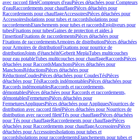
avec raccord fileté
Compteurs d'eau
Pièces détachées pour Compteurs
d'eau
Raccordements pour chauffage
Pièces détachées pour
Raccordements pour chauffage
Accessoires
Pièces détachées pour
Accessoires
Isolations pour tubes et raccords
Isolations pour
raccordements
Etanchements pour tubes et raccords
Enjoliveurs pour
tubes
Fixations pour tubes
Gaines de protection et aides à
l'insertion
Fixations de raccordements
Pièces détachées pour
Fixations de raccordements
Armoires de distribution
Pièces détachées
pour Armoires de distribution
Fixations pour nourrice de
distribution
Joints d'étanchéité
Geberit Mepla
Tubes multicouches
pour eau potable
Tubes multicouches pour chauffage
Raccords
Pièces
détachées pour Raccords
Manchons
Pièces détachées pour
Manchons
Réductions
Pièces détachées pour
Réductions
Coudes
Pièces détachées pour Coudes
Tés
Pièces
détachées pour Tés
Raccords indémontables
Pièces détachées pour
Raccords indémontables
Raccords et raccordements,
démontables
Pièces détachées pour Raccords et raccordements,
démontables
Fermetures
Pièces détachées pour
Fermetures
Appliques
Pièces détachées pour Appliques
Nourrices de
distribution avec raccord fileté
Pièces détachées pour Nourrices de
distribution avec raccord fileté
Tés pour chauffage
Pièces détachées
pour Tés pour chauffage
Raccordements pour chauffage
Pièces
détachées pour Raccordements pour chauffage
Accessoires
Pièces
détachées pour Accessoires
Isolations pour tubes et
raccords
Isolations pour raccordements
Etanchements pour tubes et