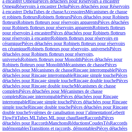
à encastrer Omega
Pièces détachées pour Réservoirs à encastrer
Omega
Réservoirs à encastrer Delta
Pièces détachées pour Réservoirs
à encastrer Delta
Tubes de chasse
Accessoires
Mécanismes de chasse
et robinets flotteurs
Robinets flotteurs
Pièces détachées pour Robinets
flotteurs
Robinets flotteurs pour réservoirs apparents
Pièces détachées
pour Robinets flotteurs pour réservoirs apparents
Robinets flotteurs
pour réservoirs à encastrer
Pièces détachées pour Robinets flotteurs
pour réservoirs à encastrer
Robinets flotteurs pour réservoirs en
céramique
Pièces détachées pour Robinets flotteurs pour réservoirs
en céramique
Robinets flotteurs pour réservoirs, universels
Pièces
détachées pour Robinets flotteurs pour réservoirs,
universels
Robinets flotteurs pour Monolith
Pièces détachées pour
Robinets flotteurs pour Monolith
Mécanismes de chasse
Pièces
détachées pour Mécanismes de chasse
Rinçage interrompable
Pièces
détachées pour Rinçage interrompable
Rinçage simple touche
Pièces
détachées pour Rinçage simple touche
Rinçage double touche
Pièces
détachées pour Rinçage double touche
Mécanismes de chasse
complets
Pièces détachées pour Mécanismes de chasse
complets
Rinçage interrompable
Pièces détachées pour Rinçage
interrompable
Rinçage simple touche
Pièces détachées pour Rinçage
simple touche
Rinçage double touche
Pièces détachées pour Rinçage
double touche
Systèmes de canalisation pour l’alimentation
Geberit
FlowFit
Tubes ML
Tubes ML pour chauffage
Raccords
Pièces
détachées pour Raccords
Manchons
Réductions
Coudes
Tés
Raccords
indémontables
Transitions et raccords, démontables
Pièces détachées