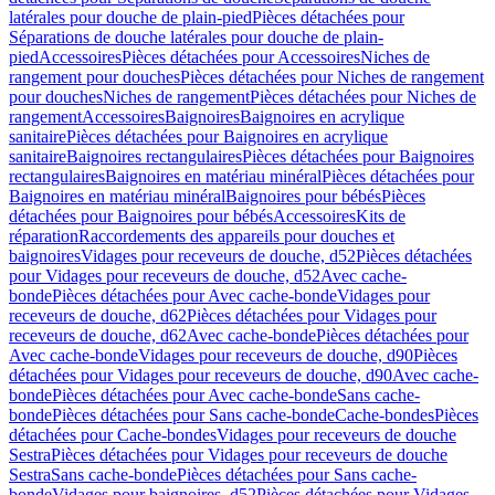
latérales pour douche de plain-pied
Pièces détachées pour
Séparations de douche latérales pour douche de plain-
pied
Accessoires
Pièces détachées pour Accessoires
Niches de
rangement pour douches
Pièces détachées pour Niches de rangement
pour douches
Niches de rangement
Pièces détachées pour Niches de
rangement
Accessoires
Baignoires
Baignoires en acrylique
sanitaire
Pièces détachées pour Baignoires en acrylique
sanitaire
Baignoires rectangulaires
Pièces détachées pour Baignoires
rectangulaires
Baignoires en matériau minéral
Pièces détachées pour
Baignoires en matériau minéral
Baignoires pour bébés
Pièces
détachées pour Baignoires pour bébés
Accessoires
Kits de
réparation
Raccordements des appareils pour douches et
baignoires
Vidages pour receveurs de douche, d52
Pièces détachées
pour Vidages pour receveurs de douche, d52
Avec cache-
bonde
Pièces détachées pour Avec cache-bonde
Vidages pour
receveurs de douche, d62
Pièces détachées pour Vidages pour
receveurs de douche, d62
Avec cache-bonde
Pièces détachées pour
Avec cache-bonde
Vidages pour receveurs de douche, d90
Pièces
détachées pour Vidages pour receveurs de douche, d90
Avec cache-
bonde
Pièces détachées pour Avec cache-bonde
Sans cache-
bonde
Pièces détachées pour Sans cache-bonde
Cache-bondes
Pièces
détachées pour Cache-bondes
Vidages pour receveurs de douche
Sestra
Pièces détachées pour Vidages pour receveurs de douche
Sestra
Sans cache-bonde
Pièces détachées pour Sans cache-
bonde
Vidages pour baignoires, d52
Pièces détachées pour Vidages