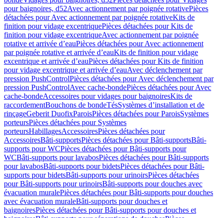
pour baignoires, d52
Avec actionnement par poignée rotative
Pièces
détachées pour Avec actionnement par poignée rotative
Kits de
finition pour vidage excentrique
Pièces détachées pour Kits de
finition pour vidage excentrique
Avec actionnement par poignée
rotative et arrivée d’eau
Pièces détachées pour Avec actionnement
par poignée rotative et arrivée d’eau
Kits de finition pour vidage
excentrique et arrivée d’eau
Pièces détachées pour Kits de finition
pour vidage excentrique et arrivée d’eau
Avec déclenchement par
pression PushControl
Pièces détachées pour Avec déclenchement par
pression PushControl
Avec cache-bonde
Pièces détachées pour Avec
cache-bonde
Accessoires pour vidages pour baignoires
Kits de
raccordement
Bouchons de bonde
Tés
Systèmes d’installation et de
rinçage
Geberit Duofix
Parois
Pièces détachées pour Parois
Systèmes
porteurs
Pièces détachées pour Systèmes
porteurs
Habillages
Accessoires
Pièces détachées pour
Accessoires
Bâti-supports
Pièces détachées pour Bâti-supports
Bâti-
supports pour WC
Pièces détachées pour Bâti-supports pour
WC
Bâti-supports pour lavabos
Pièces détachées pour Bâti-supports
pour lavabos
Bâti-supports pour bidets
Pièces détachées pour Bâti-
supports pour bidets
Bâti-supports pour urinoirs
Pièces détachées
pour Bâti-supports pour urinoirs
Bâti-supports pour douches avec
évacuation murale
Pièces détachées pour Bâti-supports pour douches
avec évacuation murale
Bâti-supports pour douches et
baignoires
Pièces détachées pour Bâti-supports pour douches et