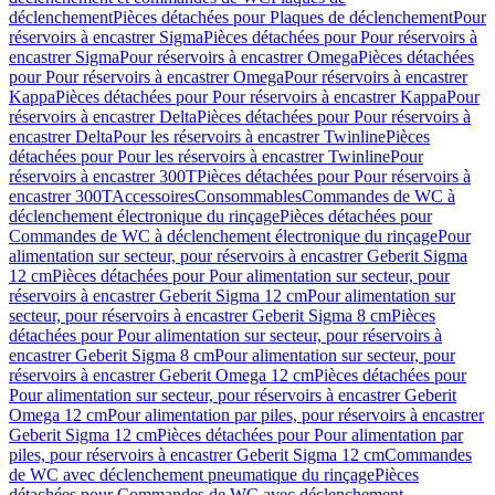
déclenchement
Pièces détachées pour Plaques de déclenchement
Pour
réservoirs à encastrer Sigma
Pièces détachées pour Pour réservoirs à
encastrer Sigma
Pour réservoirs à encastrer Omega
Pièces détachées
pour Pour réservoirs à encastrer Omega
Pour réservoirs à encastrer
Kappa
Pièces détachées pour Pour réservoirs à encastrer Kappa
Pour
réservoirs à encastrer Delta
Pièces détachées pour Pour réservoirs à
encastrer Delta
Pour les réservoirs à encastrer Twinline
Pièces
détachées pour Pour les réservoirs à encastrer Twinline
Pour
réservoirs à encastrer 300T
Pièces détachées pour Pour réservoirs à
encastrer 300T
Accessoires
Consommables
Commandes de WC à
déclenchement électronique du rinçage
Pièces détachées pour
Commandes de WC à déclenchement électronique du rinçage
Pour
alimentation sur secteur, pour réservoirs à encastrer Geberit Sigma
12 cm
Pièces détachées pour Pour alimentation sur secteur, pour
réservoirs à encastrer Geberit Sigma 12 cm
Pour alimentation sur
secteur, pour réservoirs à encastrer Geberit Sigma 8 cm
Pièces
détachées pour Pour alimentation sur secteur, pour réservoirs à
encastrer Geberit Sigma 8 cm
Pour alimentation sur secteur, pour
réservoirs à encastrer Geberit Omega 12 cm
Pièces détachées pour
Pour alimentation sur secteur, pour réservoirs à encastrer Geberit
Omega 12 cm
Pour alimentation par piles, pour réservoirs à encastrer
Geberit Sigma 12 cm
Pièces détachées pour Pour alimentation par
piles, pour réservoirs à encastrer Geberit Sigma 12 cm
Commandes
de WC avec déclenchement pneumatique du rinçage
Pièces
détachées pour Commandes de WC avec déclenchement