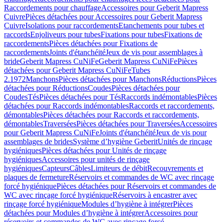
Raccordements pour chauffage
Accessoires pour Geberit Mapress
Cuivre
Pièces détachées pour Accessoires pour Geberit Mapress
Cuivre
Isolations pour raccordements
Etanchements pour tubes et
raccords
Enjoliveurs pour tubes
Fixations pour tubes
Fixations de
raccordements
Pièces détachées pour Fixations de
raccordements
Joints d'étanchéité
Jeux de vis pour assemblages à
bride
Geberit Mapress CuNiFe
Geberit Mapress CuNiFe
Pièces
détachées pour Geberit Mapress CuNiFe
Tubes
2.1972
Manchons
Pièces détachées pour Manchons
Réductions
Pièces
détachées pour Réductions
Coudes
Pièces détachées pour
Coudes
Tés
Pièces détachées pour Tés
Raccords indémontables
Pièces
détachées pour Raccords indémontables
Raccords et raccordements,
démontables
Pièces détachées pour Raccords et raccordements,
démontables
Traversées
Pièces détachées pour Traversées
Accessoires
pour Geberit Mapress CuNiFe
Joints d'étanchéité
Jeux de vis pour
assemblages de brides
Système d’hygiène Geberit
Unités de rinçage
hygiéniques
Pièces détachées pour Unités de rinçage
hygiéniques
Accessoires pour unités de rinçage
hygiéniques
Capteurs
Câbles
Limiteurs de débit
Recouvrements et
plaques de fermeture
Réservoirs et commandes de WC avec rinçage
forcé hygiénique
Pièces détachées pour Réservoirs et commandes de
WC avec rinçage forcé hygiénique
Réservoirs à encastrer avec
rinçage forcé hygiénique
Modules d’hygiène à intégrer
Pièces
détachées pour Modules d’hygiène à intégrer
Accessoires pour
réservoirs et commandes de WC avec rinçage forcé