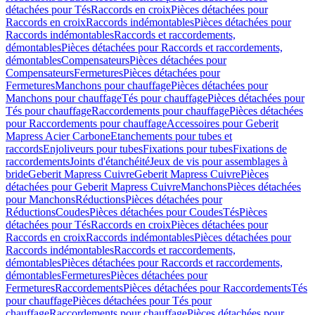
détachées pour Tés
Raccords en croix
Pièces détachées pour
Raccords en croix
Raccords indémontables
Pièces détachées pour
Raccords indémontables
Raccords et raccordements,
démontables
Pièces détachées pour Raccords et raccordements,
démontables
Compensateurs
Pièces détachées pour
Compensateurs
Fermetures
Pièces détachées pour
Fermetures
Manchons pour chauffage
Pièces détachées pour
Manchons pour chauffage
Tés pour chauffage
Pièces détachées pour
Tés pour chauffage
Raccordements pour chauffage
Pièces détachées
pour Raccordements pour chauffage
Accessoires pour Geberit
Mapress Acier Carbone
Etanchements pour tubes et
raccords
Enjoliveurs pour tubes
Fixations pour tubes
Fixations de
raccordements
Joints d'étanchéité
Jeux de vis pour assemblages à
bride
Geberit Mapress Cuivre
Geberit Mapress Cuivre
Pièces
détachées pour Geberit Mapress Cuivre
Manchons
Pièces détachées
pour Manchons
Réductions
Pièces détachées pour
Réductions
Coudes
Pièces détachées pour Coudes
Tés
Pièces
détachées pour Tés
Raccords en croix
Pièces détachées pour
Raccords en croix
Raccords indémontables
Pièces détachées pour
Raccords indémontables
Raccords et raccordements,
démontables
Pièces détachées pour Raccords et raccordements,
démontables
Fermetures
Pièces détachées pour
Fermetures
Raccordements
Pièces détachées pour Raccordements
Tés
pour chauffage
Pièces détachées pour Tés pour
chauffage
Raccordements pour chauffage
Pièces détachées pour