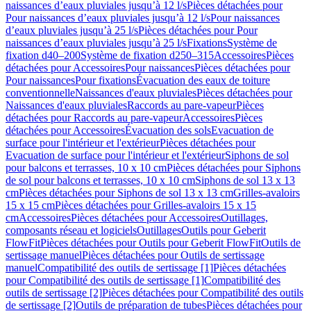
naissances d’eaux pluviales jusqu’à 12 l/s
Pièces détachées pour
Pour naissances d’eaux pluviales jusqu’à 12 l/s
Pour naissances
d’eaux pluviales jusqu’à 25 l/s
Pièces détachées pour Pour
naissances d’eaux pluviales jusqu’à 25 l/s
Fixations
Système de
fixation d40–200
Système de fixation d250–315
Accessoires
Pièces
détachées pour Accessoires
Pour naissances
Pièces détachées pour
Pour naissances
Pour fixations
Évacuation des eaux de toiture
conventionnelle
Naissances d'eaux pluviales
Pièces détachées pour
Naissances d'eaux pluviales
Raccords au pare-vapeur
Pièces
détachées pour Raccords au pare-vapeur
Accessoires
Pièces
détachées pour Accessoires
Évacuation des sols
Evacuation de
surface pour l'intérieur et l'extérieur
Pièces détachées pour
Evacuation de surface pour l'intérieur et l'extérieur
Siphons de sol
pour balcons et terrasses, 10 x 10 cm
Pièces détachées pour Siphons
de sol pour balcons et terrasses, 10 x 10 cm
Siphons de sol 13 x 13
cm
Pièces détachées pour Siphons de sol 13 x 13 cm
Grilles-avaloirs
15 x 15 cm
Pièces détachées pour Grilles-avaloirs 15 x 15
cm
Accessoires
Pièces détachées pour Accessoires
Outillages,
composants réseau et logiciels
Outillages
Outils pour Geberit
FlowFit
Pièces détachées pour Outils pour Geberit FlowFit
Outils de
sertissage manuel
Pièces détachées pour Outils de sertissage
manuel
Compatibilité des outils de sertissage [1]
Pièces détachées
pour Compatibilité des outils de sertissage [1]
Compatibilité des
outils de sertissage [2]
Pièces détachées pour Compatibilité des outils
de sertissage [2]
Outils de préparation de tubes
Pièces détachées pour