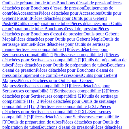
Outils de préparation de tubes
Bouchons d’essai de pression
Pièces
détachées pour Bouchons d’essai de pression
Équipements de
contrôle
Accessoires
Pièces détachées pour Accessoires
Outils pour
Geberit PushFit
Pièces détachées pour Outils pour Geberit
PushFit
Outils de préparation de tubes
Pièces détachées pour Outils
de préparation de tubes
Bouchons d'essai de pression
Pièces
détachées pour Bouchons d'essai de pression
Outils pour Geberit
Mepla
Pièces détachées pour Outils pour Geberit Mepla
Outils de
sertissage manuel
Pièces détachées pour Outils de sertissage
manuel
Sertisseuses compatibilité [1]
Pièces détachées pour
Sertisseuses compatibilité [1]
Sertisseuses compatibilité [2]
Pièces
détachées pour Sertisseuses compatibilité [2]
Outils de préparation de
tubes
Pièces détachées pour Outils de préparation de tubes
Bouchons
d'essai de pression
Pièces détachées pour Bouchons d'essai de
pression
Équipement de contrôle
Accessoires
Outils pour Geberit
Mapress
Pièces détachées pour Outils pour Geberit
Mapress
Sertisseuses compatibilité [1]
Pièces détachées pour
Sertisseuses compatibilité [1]
Sertisseuses compatibilité [2]
Pièces
détachées pour Sertisseuses compatibilité [2]
Outils de sertissage
compatibilité [1] / [2]
Pièces détachées pour Outils de sertissage
compatibilité [1] / [2]
Sertisseuses compatibilité [2XL]
Pièces
détachées pour Sertisseuses compatibilité [2XL]
Sertisseuses
compatibilité [3]
Pièces détachées pour Sertisseuses compatibilité
[3]
Outils de préparation de tubes
Pièces détachées pour Outils de
préparation de tubes
Bouchons d'essai de pression
Pièces détachées