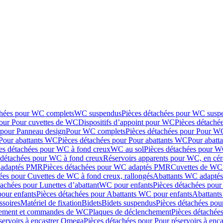
chées pour WC complets
WC suspendus
Pièces détachées pour WC susp
pour Pour cuvettes de WC
Dispositifs d’appoint pour WC
Pièces détaché
 pour Panneau design
Pour WC complets
Pièces détachées pour Pour W
Pour abattants WC
Pièces détachées pour Pour abattants WC
Pour abatt
es détachées pour WC à fond creux
WC au sol
Pièces détachées pour W
 détachées pour WC à fond creux
Réservoirs apparents pour WC, en cér
adaptés PMR
Pièces détachées pour WC adaptés PMR
Cuvettes de WC 
ées pour Cuvettes de WC à fond creux, rallongés
Abattants WC adapt
tachées pour Lunettes d’abattant
WC pour enfants
Pièces détachées pou
our enfants
Pièces détachées pour Abattants WC pour enfants
Abattant
ssoires
Matériel de fixation
Bidets
Bidets suspendus
Pièces détachées pou
hement et commandes de WC
Plaques de déclenchement
Pièces détachée
servoirs à encastrer Omega
Pièces détachées pour Pour réservoirs à enc