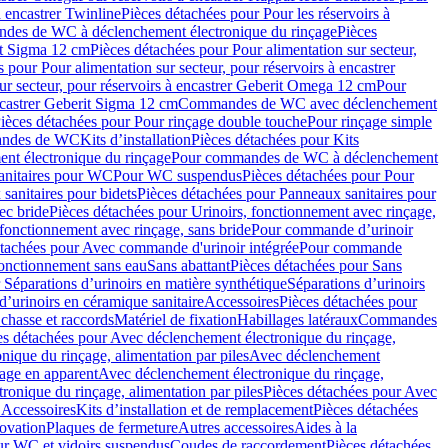
à encastrer Twinline
Pièces détachées pour Pour les réservoirs à
es de WC à déclenchement électronique du rinçage
Pièces
rit Sigma 12 cm
Pièces détachées pour Pour alimentation sur secteur,
 pour Pour alimentation sur secteur, pour réservoirs à encastrer
ur secteur, pour réservoirs à encastrer Geberit Omega 12 cm
Pour
encastrer Geberit Sigma 12 cm
Commandes de WC avec déclenchement
ièces détachées pour Pour rinçage double touche
Pour rinçage simple
mandes de WC
Kits d’installation
Pièces détachées pour Kits
nt électronique du rinçage
Pour commandes de WC à déclenchement
anitaires pour WC
Pour WC suspendus
Pièces détachées pour Pour
sanitaires pour bidets
Pièces détachées pour Panneaux sanitaires pour
ec bride
Pièces détachées pour Urinoirs, fonctionnement avec rinçage,
 fonctionnement avec rinçage, sans bride
Pour commande d’urinoir
étachées pour Avec commande d'urinoir intégrée
Pour commande
fonctionnement sans eau
Sans abattant
Pièces détachées pour Sans
 Séparations d’urinoirs en matière synthétique
Séparations d’urinoirs
d’urinoirs en céramique sanitaire
Accessoires
Pièces détachées pour
chasse et raccords
Matériel de fixation
Habillages latéraux
Commandes
es détachées pour Avec déclenchement électronique du rinçage,
ique du rinçage, alimentation par piles
Avec déclenchement
age en apparent
Avec déclenchement électronique du rinçage,
onique du rinçage, alimentation par piles
Pièces détachées pour Avec
 Accessoires
Kits d’installation et de remplacement
Pièces détachées
novation
Plaques de fermeture
Autres accessoires
Aides à la
ur WC et vidoirs suspendus
Coudes de raccordement
Pièces détachées