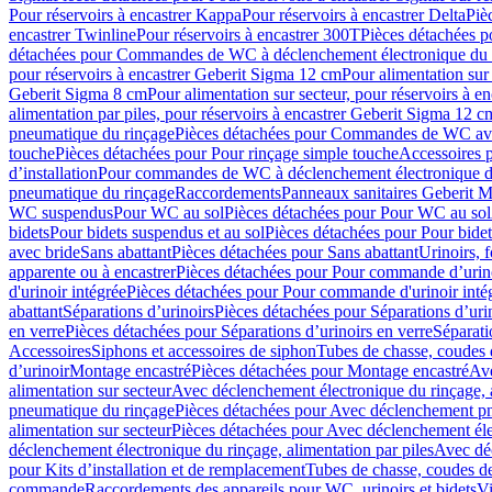
Pour réservoirs à encastrer Kappa
Pour réservoirs à encastrer Delta
Piè
encastrer Twinline
Pour réservoirs à encastrer 300T
Pièces détachées p
détachées pour Commandes de WC à déclenchement électronique du 
pour réservoirs à encastrer Geberit Sigma 12 cm
Pour alimentation sur
Geberit Sigma 8 cm
Pour alimentation sur secteur, pour réservoirs à 
alimentation par piles, pour réservoirs à encastrer Geberit Sigma 12 c
pneumatique du rinçage
Pièces détachées pour Commandes de WC ave
touche
Pièces détachées pour Pour rinçage simple touche
Accessoires
d’installation
Pour commandes de WC à déclenchement électronique d
pneumatique du rinçage
Raccordements
Panneaux sanitaires Geberit M
WC suspendus
Pour WC au sol
Pièces détachées pour Pour WC au sol
bidets
Pour bidets suspendus et au sol
Pièces détachées pour Pour bidet
avec bride
Sans abattant
Pièces détachées pour Sans abattant
Urinoirs, 
apparente ou à encastrer
Pièces détachées pour Pour commande d’urino
d'urinoir intégrée
Pièces détachées pour Pour commande d'urinoir inté
abattant
Séparations d’urinoirs
Pièces détachées pour Séparations d’uri
en verre
Pièces détachées pour Séparations d’urinoirs en verre
Séparati
Accessoires
Siphons et accessoires de siphon
Tubes de chasse, coudes 
dʼurinoir
Montage encastré
Pièces détachées pour Montage encastré
Ave
alimentation sur secteur
Avec déclenchement électronique du rinçage, a
pneumatique du rinçage
Pièces détachées pour Avec déclenchement p
alimentation sur secteur
Pièces détachées pour Avec déclenchement élec
déclenchement électronique du rinçage, alimentation par piles
Avec dé
pour Kits d’installation et de remplacement
Tubes de chasse, coudes de
commande
Raccordements des appareils pour WC, urinoirs et bidets
Vi