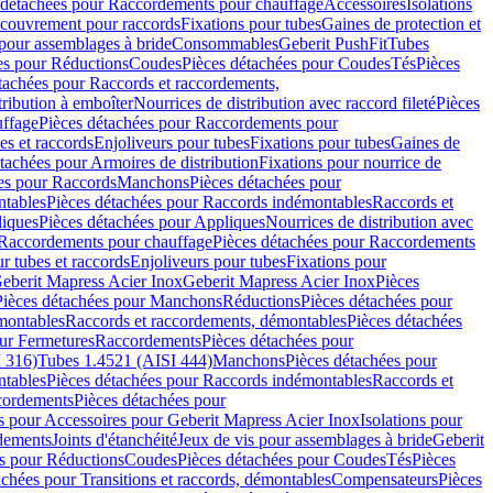
 détachées pour Raccordements pour chauffage
Accessoires
Isolations
couvrement pour raccords
Fixations pour tubes
Gaines de protection et
 pour assemblages à bride
Consommables
Geberit PushFit
Tubes
es pour Réductions
Coudes
Pièces détachées pour Coudes
Tés
Pièces
tachées pour Raccords et raccordements,
tribution à emboîter
Nourrices de distribution avec raccord fileté
Pièces
ffage
Pièces détachées pour Raccordements pour
s et raccords
Enjoliveurs pour tubes
Fixations pour tubes
Gaines de
tachées pour Armoires de distribution
Fixations pour nourrice de
es pour Raccords
Manchons
Pièces détachées pour
tables
Pièces détachées pour Raccords indémontables
Raccords et
iques
Pièces détachées pour Appliques
Nourrices de distribution avec
Raccordements pour chauffage
Pièces détachées pour Raccordements
 tubes et raccords
Enjoliveurs pour tubes
Fixations pour
eberit Mapress Acier Inox
Geberit Mapress Acier Inox
Pièces
Pièces détachées pour Manchons
Réductions
Pièces détachées pour
montables
Raccords et raccordements, démontables
Pièces détachées
ur Fermetures
Raccordements
Pièces détachées pour
 316)
Tubes 1.4521 (AISI 444)
Manchons
Pièces détachées pour
tables
Pièces détachées pour Raccords indémontables
Raccords et
ordements
Pièces détachées pour
s pour Accessoires pour Geberit Mapress Acier Inox
Isolations pour
rdements
Joints d'étanchéité
Jeux de vis pour assemblages à bride
Geberit
s pour Réductions
Coudes
Pièces détachées pour Coudes
Tés
Pièces
achées pour Transitions et raccords, démontables
Compensateurs
Pièces