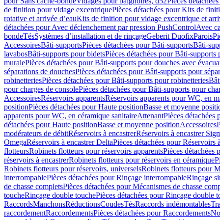
pour Sans cache-bonde
Vidages pour baignoires, d52
Pièces détachées
de finition pour vidage excentrique
Pièces détachées pour Kits de fini
rotative et arrivée d’eau
Kits de finition pour vidage excentrique et arr
détachées pour Avec déclenchement par pression PushControl
Avec c
bonde
Tés
Systèmes d’installation et de rinçage
Geberit Duofix
Parois
Pi
Accessoires
Bâti-supports
Pièces détachées pour Bâti-supports
Bâti-su
lavabos
Bâti-supports pour bidets
Pièces détachées pour Bâti-supports 
murale
Pièces détachées pour Bâti-supports pour douches avec évacua
séparations de douches
Pièces détachées pour Bâti-supports pour sépa
robinetteries
Pièces détachées pour Bâti-supports pour robinetteries
Bât
pour charges de console
Pièces détachées pour Bâti-supports pour cha
Accessoires
Réservoirs apparents
Réservoirs apparents pour WC, en ma
position
Pièces détachées pour Haute position
Basse et moyenne positi
apparents pour WC, en céramique sanitaire
Attenant
Pièces détachées 
détachées pour Haute position
Basse et moyenne position
Accessoires
P
modérateurs de débit
Réservoirs à encastrer
Réservoirs à encastrer Sig
Omega
Réservoirs à encastrer Delta
Pièces détachées pour Réservoirs à
flotteurs
Robinets flotteurs pour réservoirs apparents
Pièces détachées p
réservoirs à encastrer
Robinets flotteurs pour réservoirs en céramique
P
Robinets flotteurs pour réservoirs, universels
Robinets flotteurs pour 
interrompable
Pièces détachées pour Rinçage interrompable
Rinçage s
de chasse complets
Pièces détachées pour Mécanismes de chasse comp
touche
Rinçage double touche
Pièces détachées pour Rinçage double 
Raccords
Manchons
Réductions
Coudes
Tés
Raccords indémontables
Tra
raccordement
Raccordements
Pièces détachées pour Raccordements
Nou