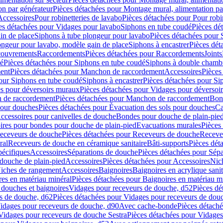
on par générateur
Pièces détachées pour Montage mural, alimentation pa
Accessoires
Pour robinetteries de lavabo
Pièces détachées pour Pour robi
es détachées pour Vidages pour lavabo
Siphons en tube coudé
Pièces dé
in de place
Siphons à tube plongeur pour lavabo
Pièces détachées pour 
ongeur pour lavabo, modèle gain de place
Siphons à encastrer
Pièces dét
ouvrements
Raccordements
Pièces détachées pour Raccordements
Joints
dé
Pièces détachées pour Siphons en tube coudé
Siphons à double chamb
ent
Pièces détachées pour Manchon de raccordement
Accessoires
Pièces
our Siphons en tube coudé
Siphons à encastrer
Pièces détachées pour Sip
s pour déversoirs muraux
Pièces détachées pour Vidages pour déversoi
 de raccordement
Pièces détachées pour Manchon de raccordement
Bon
pour douches
Pièces détachées pour Évacuation des sols pour douches
Ca
ccessoires pour canivelles de douche
Bondes pour douche de plain-pie
ires pour bondes pour douche de plain-pied
Evacuations murales
Pièces
eceveurs de douche
Pièces détachées pour Receveurs de douche
Receve
ral
Receveurs de douche en céramique sanitaire
Bâti-supports
Pièces dét
pécifiques
Accessoires
Séparations de douche
Pièces détachées pour Sép
 douche de plain-pied
Accessoires
Pièces détachées pour Accessoires
Nic
Niches de rangement
Accessoires
Baignoires
Baignoires en acrylique sanit
res en matériau minéral
Pièces détachées pour Baignoires en matériau m
douches et baignoires
Vidages pour receveurs de douche, d52
Pièces dé
s de douche, d62
Pièces détachées pour Vidages pour receveurs de dou
Vidages pour receveurs de douche, d90
Avec cache-bonde
Pièces détach
Vidages pour receveurs de douche Sestra
Pièces détachées pour Vidages