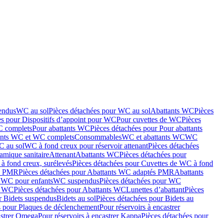
endus
WC au sol
Pièces détachées pour WC au sol
Abattants WC
Pièces
es pour Dispositifs d’appoint pour WC
Pour cuvettes de WC
Pièces
C complets
Pour abattants WC
Pièces détachées pour Pour abattants
ants WC et WC complets
Consommables
WC et abattants WC
WC
C au sol
WC à fond creux pour réservoir attenant
Pièces détachées
amique sanitaire
Attenant
Abattants WC
Pièces détachées pour
à fond creux, surélevés
Pièces détachées pour Cuvettes de WC à fond
és PMR
Pièces détachées pour Abattants WC adaptés PMR
Abattants
r WC pour enfants
WC suspendus
Pièces détachées pour WC
s WC
Pièces détachées pour Abattants WC
Lunettes d’abattant
Pièces
r Bidets suspendus
Bidets au sol
Pièces détachées pour Bidets au
s pour Plaques de déclenchement
Pour réservoirs à encastrer
astrer Omega
Pour réservoirs à encastrer Kappa
Pièces détachées pour