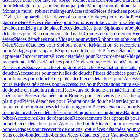
pour Montage mural, alimentation par piles
Montage mural, alimentati
Montage mural, robinet mélangeur
Accessoires
Pièces détachées pour 
l’évier, les appareils et les déversoirs muraux
Vidages pour lavabo
Pièc
gain de place
Pièces détachées pour Siphons en tube coudé, modèle ga
lavabo, modèle gain de place
Pièces détachées pour Siphons à tube pl
détachées pour Raccordements de lavabo
Coudes de raccordement
Rec
éviers
Pièces détachées pour Vidages pour éviers
Siphons en tube cou
évier
Pièces détachées pour Siphons pour évier
Manchon de raccordem
pour Vidages pour appareils
Siphons en tube coudé
Pièces détachées p
apparents
Raccordements
Pièces détachées pour Raccordements
Vidage
raccordement
Pièces détachées pour Coudes de raccordement
Manchon
Accessoires
Espace douche et baignoire
Douches
Évacuation des sols 
douche
Accessoires pour canivelles de douche
Pièces détachées pour A
pour bondes pour douche de plain-pied
Pièces détachées pour Accesso
murales
Pièces détachées pour Accessoires pour évacuations murales
R
de douche en matériau minéral
Receveurs de douche en matériau miné
spécifiques
Pièces détachées pour Bondes pour receveurs de douche s
plain-pied
Pièces détachées pour Séparations de douche latérales pour
rangement pour douches
Niches de rangement
Pièces détachées pour 
rectangulaires
Pièces détachées pour Baignoires rectangulaires
Baignoi
bébés
Accessoires
Kits de réparation
Raccordements des appareils pour 
bonde
Pièces détachées pour Avec cache-bonde
Vidages pour receveur
bonde
Vidages pour receveurs de douche, d90
Pièces détachées pour 
Sans cache-bonde
Cache-bondes
Pièces détachées pour Cache-bondes