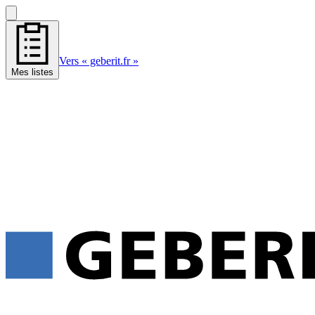
Vers « geberit.fr »
Mes listes