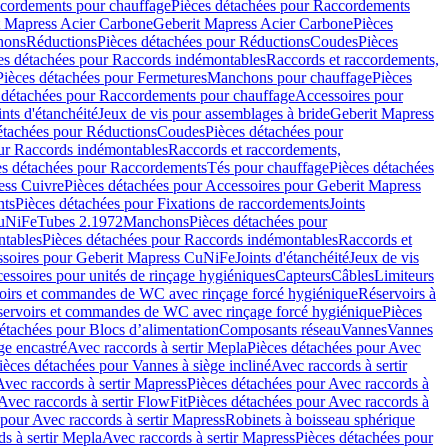
cordements pour chauffage
Pièces détachées pour Raccordements
t Mapress Acier Carbone
Geberit Mapress Acier Carbone
Pièces
hons
Réductions
Pièces détachées pour Réductions
Coudes
Pièces
es détachées pour Raccords indémontables
Raccords et raccordements,
Pièces détachées pour Fermetures
Manchons pour chauffage
Pièces
 détachées pour Raccordements pour chauffage
Accessoires pour
ints d'étanchéité
Jeux de vis pour assemblages à bride
Geberit Mapress
étachées pour Réductions
Coudes
Pièces détachées pour
ur Raccords indémontables
Raccords et raccordements,
es détachées pour Raccordements
Tés pour chauffage
Pièces détachées
ess Cuivre
Pièces détachées pour Accessoires pour Geberit Mapress
nts
Pièces détachées pour Fixations de raccordements
Joints
CuNiFe
Tubes 2.1972
Manchons
Pièces détachées pour
tables
Pièces détachées pour Raccords indémontables
Raccords et
soires pour Geberit Mapress CuNiFe
Joints d'étanchéité
Jeux de vis
essoires pour unités de rinçage hygiéniques
Capteurs
Câbles
Limiteurs
voirs et commandes de WC avec rinçage forcé hygiénique
Réservoirs à
éservoirs et commandes de WC avec rinçage forcé hygiénique
Pièces
étachées pour Blocs d’alimentation
Composants réseau
Vannes
Vannes
ge encastré
Avec raccords à sertir Mepla
Pièces détachées pour Avec
ièces détachées pour Vannes à siège incliné
Avec raccords à sertir
Avec raccords à sertir Mapress
Pièces détachées pour Avec raccords à
Avec raccords à sertir FlowFit
Pièces détachées pour Avec raccords à
 pour Avec raccords à sertir Mapress
Robinets à boisseau sphérique
s à sertir Mepla
Avec raccords à sertir Mapress
Pièces détachées pour