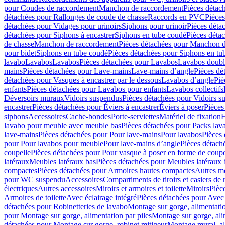
pour Coudes de raccordement
Manchon de raccordement
Pièces détac
détachées pour Rallonges de coude de chasse
Raccords en PVC
Pièce
détachées pour Vidages pour urinoirs
Siphons pour urinoir
Pièces déta
détachées pour Siphons à encastrer
Siphons en tube coudé
Pièces déta
de chasse
Manchon de raccordement
Pièces détachées pour Manchon 
pour bidet
Siphons en tube coudé
Pièces détachées pour Siphons en tu
lavabo
Lavabos
Lavabos
Pièces détachées pour Lavabos
Lavabos doubl
mains
Pièces détachées pour Lave-mains
Lave-mains d’angle
Pièces dé
détachées pour Vasques à encastrer par le dessous
Lavabos d’angle
Piè
enfants
Pièces détachées pour Lavabos pour enfants
Lavabos collectifs
Déversoirs muraux
Vidoirs suspendus
Pièces détachées pour Vidoirs s
encastrer
Pièces détachées pour Éviers à encastrer
Éviers à poser
Pièces
siphons
Accessoires
Cache-bondes
Porte-serviettes
Matériel de fixation
H
lavabo pour meuble avec meuble bas
Pièces détachées pour Packs la
lave-mains
Pièces détachées pour Pour lave-mains
Pour lavabos
Pièces
pour Pour lavabos pour meuble
Pour lave-mains d’angle
Pièces détach
coupelle
Pièces détachées pour Pour vasque à poser en forme de coupe
latéraux
Meubles latéraux bas
Pièces détachées pour Meubles latéraux 
compactes
Pièces détachées pour Armoires hautes compactes
Autres m
pour WC suspendu
Accessoires
Compartiments de tiroirs et casiers de
électriques
Autres accessoires
Miroirs et armoires et toilette
Miroirs
Pièc
Armoires de toilette
Avec éclairage intégré
Pièces détachées pour Avec 
détachées pour Robinetteries de lavabo
Montage sur gorge, alimentatio
pour Montage sur gorge, alimentation par piles
Montage sur gorge, ali
détachées pour Montage sur gorge, robinet mitigeur
Montage mural, al