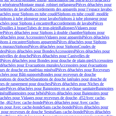
r générateur
Montage mural, robinet mélangeur
Pièces détachées pour
netteries de lavabo
Raccordements des appareils pour l’espace lavabo,
tachées pour Siphons en tube coudé
Siphons en tube coudé, modèle
Siphons à tube plongeur pour lavabo
Siphons à tube plongeur pour
achées pour Siphons à encastrer
Raccordements de lavabo
Pièces
Douilles à braser
Tubes de trop-plein
Rallonges
Vidages pour
re
Pièces détachées pour Siphons à double chambre
Siphons pour
 détachées pour Accessoires
Vidages pour appareils
Pièces détachées
hons à encastrer
Siphons apparents
Pièces détachées pour Siphons
rs muraux
Siphons
Pièces détachées pour Siphons
Coudes de
des
Pièces détachées pour Bondes
Accessoires
Pièces détachées pour
nivelles de douche
Pièces détachées pour Canivelles de
d
Pièces détachées pour Bondes pour douche de plain-pied
Accessoires
 détachées pour Evacuations murales
Accessoires pour évacuations
urs de douche en matériau minéral
Pièces détachées pour Receveurs
achées pour Bâti-supports
Bondes pour receveurs de douche
arations de douche
Séparations de douche latérales pour douche de
hes de rangement pour douches
Pièces détachées pour Niches de
aire
Pièces détachées pour Baignoires en acrylique sanitaire
Baignoires
inéral
Baignoires pour bébés
Pièces détachées pour Baignoires pour
tachées pour Vidages pour receveurs de douche, d52
Avec cache-
che, d62
Avec cache-bonde
Pièces détachées pour Avec cache-
ées pour Avec cache-bonde
Sans cache-bonde
Pièces détachées pour
 pour receveurs de douche Sestra
Sans cache-bonde
Pièces détachées