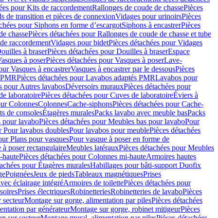
ées pour Kits de raccordement
Rallonges de coude de chasse
Pièces
s de transition et pièces de connexion
Vidages pour urinoirs
Pièces
achées pour Siphons en forme d’escargot
Siphons à encastrer
Pièces
de chasse
Pièces détachées pour Rallonges de coude de chasse et tube
 de raccordement
Vidages pour bidet
Pièces détachées pour Vidages
ouilles à braser
Pièces détachées pour Douilles à braser
Espace
asques à poser
Pièces détachées pour Vasques à poser
Lave-
our Vasques à encastrer
Vasques à encastrer par le dessous
Pièces
s PMR
Pièces détachées pour Lavabos adaptés PMR
Lavabos pour
s pour Autres lavabos
Déversoirs muraux
Pièces détachées pour
e laboratoire
Pièces détachées pour Cuves de laboratoire
Éviers à
our Colonnes
Colonnes
Cache-siphons
Pièces détachées pour Cache-
ts de consoles
Étagères murales
Packs lavabo avec meuble bas
Packs
 pour lavabo
Pièces détachées pour Meubles bas pour lavabo
Pour
r Pour lavabos doubles
Pour lavabos pour meuble
Pièces détachées
our Plans pour vasques
Pour vasque à poser en forme de
 à poser rectangulaire
Meubles latéraux
Pièces détachées pour Meubles
-haute
Pièces détachées pour Colonnes mi-haute
Armoires hautes
tachées pour Étagères murales
Habillages pour bâti-support Duofix
ge
Poignées
Jeux de pieds
Tableaux magnétiques
Prises
vec éclairage intégré
Armoires de toilette
Pièces détachées pour
soires
Prises électriques
Robinetteries
Robinetteries de lavabo
Pièces
 secteur
Montage sur gorge, alimentation par piles
Pièces détachées
entation par générateur
Montage sur gorge, robinet mitigeur
Pièces
n sur secteur
Montage mural, alimentation par piles
Pièces détachées