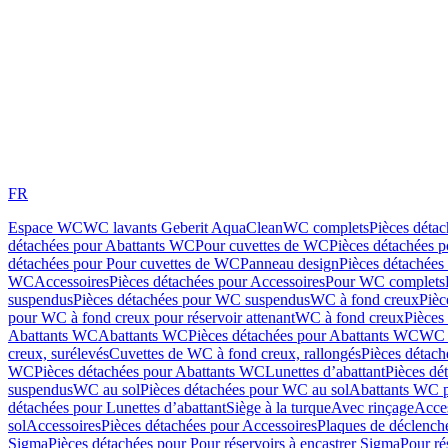
FR
Espace WC
WC lavants Geberit AquaClean
WC complets
Pièces déta
détachées pour Abattants WC
Pour cuvettes de WC
Pièces détachées 
détachées pour Pour cuvettes de WC
Panneau design
Pièces détachées
WC
Accessoires
Pièces détachées pour Accessoires
Pour WC complets
suspendus
Pièces détachées pour WC suspendus
WC à fond creux
Pièc
pour WC à fond creux pour réservoir attenant
WC à fond creux
Pièces
Abattants WC
Abattants WC
Pièces détachées pour Abattants WC
WC 
creux, surélevés
Cuvettes de WC à fond creux, rallongés
Pièces détach
WC
Pièces détachées pour Abattants WC
Lunettes d’abattant
Pièces dé
suspendus
WC au sol
Pièces détachées pour WC au sol
Abattants WC p
détachées pour Lunettes d’abattant
Siège à la turque
Avec rinçage
Acce
sol
Accessoires
Pièces détachées pour Accessoires
Plaques de déclenc
Sigma
Pièces détachées pour Pour réservoirs à encastrer Sigma
Pour ré