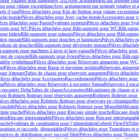
 pour Vidages pour baignoires, d52
Avec actionnement par poignée rota
tion pour vidage excentrique
Avec actionnement par poignée rotative et a
ivée d’eau
Pièces détachées pour Kits de finition pour vidage excentrique
ache-bonde
Pièces détachées pour Avec cache-bonde
Accessoires pour v
èces détachées pour Parois
Systèmes porteurs
Pièces détachées pour Sys
pports pour WC
Pièces détachées pour Bâti-supports pour WC
Bâti-suppo
pour bidets
Bâti-supports pour urinoirs
Pièces détachées pour Bâti-suppor
tion murale
Bâti-supports pour douches et baignoires
Pièces détachées p
rations de douches
Bâti-supports pour déversoirs muraux
Pièces détaché
i-supports pour machines à laver et lave-vaisselle
Pièces détachées pour 
rges de console
Bâti-supports pour éviers
Pièces détachées pour Bâti-sup
tière synthétique
Pièces détachées pour Réservoirs apparents pour WC,
on
Pièces détachées pour Basse et moyenne position
Réservoirs apparent
pour Attenant
Tubes de chasse pour réservoirs apparents
Pièces détachées
ièces détachées pour Accessoires
Raccordements
Pièces détachées pou
ma
Pièces détachées pour Réservoirs à encastrer Sigma
Réservoirs à enc
 encastrer Delta
Tubes de chasse
Accessoires
Mécanismes de chasse et rob
our Robinets flotteurs pour réservoirs apparents
Robinets flotteurs pour 
ièces détachées pour Robinets flotteurs pour réservoirs en céramique
Rob
Monolith
Pièces détachées pour Robinets flotteurs pour Monolith
Mécanis
imple touche
Pièces détachées pour Rinçage simple touche
Rinçage doub
lets
Rinçage interrompable
Pièces détachées pour Rinçage interrompabl
touche
Systèmes de canalisation pour l’alimentation
Geberit FlowFit
Tube
nsitions et raccords, démontables
Pièces détachées pour Transitions et 
rrices de distribution avec raccord fileté
Pièces détachées pour Nourrice