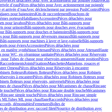
tive
Pièces détachées pour Avec actionnement par poignée rotative
Kits
rrivée d’eau
Pièces détachées pour Avec actionnement par poignée
 et arrivée d’eau
Avec déclenchement par pression PushControl
Pièces
idages pour baignoires
Kits de raccordement
Bouchons de
tèmes porteurs
Habillages
Accessoires
Pièces détachées pour
rts pour lavabos
Pièces détachées pour Bâti-supports pour
ts pour urinoirs
Bâti-supports pour douches avec évacuation
our Bâti-supports pour douches et baignoires
Bâti-supports pour
es pour Bâti-supports pour déversoirs muraux
Bâti-supports pour
Bâti-supports pour machines à laver et lave-vaisselle
Bâti-supports
ports pour éviers
Accessoires
Pièces détachées pour
 en matière synthétique
Attenant
Pièces détachées pour Attenant
Haute
s pour WC, en céramique sanitaire
Pièces détachées pour Réservoirs
 pour Tubes de chasse pour réservoirs apparents
Haute position
Pièces
r Raccordements
Joints
Fixations
Manchettes
Mamelons, rosaces et
astrer Omega
Pièces détachées pour Réservoirs à encastrer
inets flotteurs
Robinets flotteurs
Pièces détachées pour Robinets
réservoirs à encastrer
Pièces détachées pour Robinets flotteurs pour
inets flotteurs pour réservoirs, universels
Pièces détachées pour
mes de chasse
Pièces détachées pour Mécanismes de chasse
Rinçage
le touche
Pièces détachées pour Rinçage double touche
Mécanismes
e
Rinçage simple touche
Pièces détachées pour Rinçage simple
s ML
Tubes ML pour chauffage
Raccords
Pièces détachées pour
raccords, démontables
Fermetures
Boîtes de
s de distribution avec raccord fileté
Nourrice de distribution avec