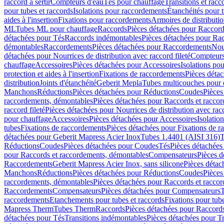
raccord à sertir
Compteurs d'eau
Tés pour chauffage
Transitions et rac
pour tubes et raccords
Isolations pour raccordements
Étanchéités pour t
aides à l'insertion
Fixations pour raccordements
Armoires de distributi
ML
Tubes ML pour chauffage
Raccords
Pièces détachées pour Raccor
détachées pour Tés
Raccords indémontables
Pièces détachées pour Ra
démontables
Raccordements
Pièces détachées pour Raccordements
Nou
détachées pour Nourrices de distribution avec raccord fileté
Compteurs
chauffage
Accessoires
Pièces détachées pour Accessoires
Isolations pou
protection et aides à l'insertion
Fixations de raccordements
Pièces déta
distribution
Joints d'étanchéité
Geberit Mepla
Tubes multicouches pour 
Manchons
Réductions
Pièces détachées pour Réductions
Coudes
Pièces
raccordements, démontables
Pièces détachées pour Raccords et racco
raccord fileté
Pièces détachées pour Nourrices de distribution avec racc
pour chauffage
Accessoires
Pièces détachées pour Accessoires
Isolatio
tubes
Fixations de raccordements
Pièces détachées pour Fixations de 
détachées pour Geberit Mapress Acier Inox
Tubes 1.4401 (AISI 316)
T
Réductions
Coudes
Pièces détachées pour Coudes
Tés
Pièces détachées
pour Raccords et raccordements, démontables
Compensateurs
Pièces 
Raccordements
Geberit Mapress Acier Inox, sans silicone
Pièces détac
Manchons
Réductions
Pièces détachées pour Réductions
Coudes
Pièces
raccordements, démontables
Pièces détachées pour Raccords et racco
Raccordements
Compensateurs
Pièces détachées pour Compensateurs
T
raccordements
Etanchements pour tubes et raccords
Fixations pour tub
Mapress Therm
Tubes Therm
Raccords
Pièces détachées pour Raccord
détachées pour Tés
Transitions indémontables
Pièces détachées pour T