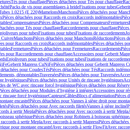
etures
Tés pour chauffage
Pièces détachées pour Tés pour chauffage
Rac
chéité
Packs de vis pour assemblages à bride
Fixations pour tubes
Geberi
Tubes 1.0215 (E 220)
Mamelons
Manchons
Pièces détachées pour Manc
ix
Pièces détachées pour Raccords en croix
Raccords indémontables
Pièc
tables
Compensateurs
Pièces détachées pour Compensateurs
Fermetures
étachées pour Tés pour chauffage
Raccordements pour chauffage
Pièces
njoliveurs pour tubes
Fixations pour tubes
Fixations de raccordements
Jo
s Cuivre
Manchons
Pièces détachées pour Manchons
Réductions
Pièces d
ées pour Raccords en croix
Raccords indémontables
Pièces détachées po
tables
Fermetures
Pièces détachées pour Fermetures
Raccordements
Pièc
ées pour Raccordements pour chauffage
Accessoires pour Geberit Mapr
ords
Enjoliveurs pour tubes
Fixations pour tubes
Fixations de raccordeme
NiFe
Geberit Mapress CuNiFe
Pièces détachées pour Geberit Mapress 
 détachées pour Coudes
Tés
Pièces détachées pour Tés
Raccords indémon
rdements, démontables
Traversées
Pièces détachées pour Traversées
Acces
age hygiéniques
Pièces détachées pour Unités de rinçage hygiéniques
Acc
des de WC avec rinçage forcé hygiénique
Pièces détachées pour Réser
Pièces détachées pour Modules d’hygiène à intégrer
Accessoires pour r
 rinçage forcé hygiénique
Capteurs
Câbles
Blocs d’alimentation
Pièces d
montage encastré
Pièces détachées pour Vannes à siège droit pour monta
letés
Pièces détachées pour Avec raccords filetés
Vannes à siège incliné
P
ords à sertir Mepla
Pièces détachées pour Avec raccords à sertir Mepla
boisseau sphérique
Pièces détachées pour Robinets à boisseau sphérique
raccords à sertir Mepla
Avec raccords à sertir Mapress
Pièces détachées
érique pour montage encastré
Avec raccords à sertir FlowFit
Avec raccord