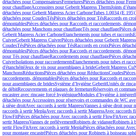
détachées pour Compensateurs
Fermetures
Pièces détachées pour Ferm
pour chauffage
Accessoires pour Geberit Mapress Therm
Joints d’étan
détachées pour Geberit Mapress Acier Carbone
Tubes 1.0034 (E 195)
détachées pour Coudes
Tés
Pièces détachées pour Tés
Raccords en cro
démontables
Pièces détachées pour Raccords et raccordements, démon
détachées pour Manchons pour chauffage
Tés pour chauffage
Pièces d
Geberit Mapress Acier Carbone
Etanchements pour tubes et raccords
E
Cuivre
Geberit Mapress Cuivre
Pièces détachées pour Geberit Mapres
Coudes
Tés
Pièces détachées pour Tés
Raccords en croix
Pièces détach
démontables
Pièces détachées pour Raccords et raccordements, démon
pour Tés pour chauffage
Raccordements pour chauffage
Pièces détach
Cuivre
Isolations pour raccordements
Etanchements pour tubes et racc
d'étanchéité
Jeux de vis pour assemblages à bride
Geberit Mapress Cu
Manchons
Réductions
Pièces détachées pour Réductions
Coudes
Pièces
raccordements, démontables
Pièces détachées pour Raccords et racco
pour assemblages de brides
Système d’hygiène Geberit
Unités de rinç
de débit
Recouvrements et plaques de fermeture
Réservoirs et comman
encastrer avec rinçage forcé hygiénique
Modules d’hygiène à intégrer
détachées pour Accessoires pour réservoirs et commandes de WC avec
à siège droit
Avec raccords à sertir Mapress
Vannes à siège droit pour 
raccords à sertir Mepla
Avec raccords à sertir Mapress
Avec raccords fi
FlowFit
Pièces détachées pour Avec raccords à sertir FlowFit
Avec racc
sertir Mapress
Vannes de prélèvement
Robinets de vidange
Robinets à 
sertir FlowFit
Avec raccords à sertir Mepla
Pièces détachées pour Avec 
pour montage encastré
Pièces détachées pour Robinets à boisseau sph