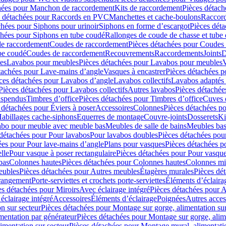
hées pour Manchon de raccordement
Kits de raccordement
Pièces détach
s détachées pour Raccords en PVC
Manchettes et cache-boulons
Raccord
chées pour Siphons pour urinoir
Siphons en forme d’escargot
Pièces dét
chées pour Siphons en tube coudé
Rallonges de coude de chasse et tube 
de raccordement
Coudes de raccordement
Pièces détachées pour Coudes
be coudé
Coudes de raccordement
Recouvrements
Raccordements
Joints
D
es
Lavabos pour meubles
Pièces détachées pour Lavabos pour meubles
V
tachées pour Lave-mains d’angle
Vasques à encastrer
Pièces détachées p
ces détachées pour Lavabos d’angle
Lavabos collectifs
Lavabos adapté
Pièces détachées pour Lavabos collectifs
Autres lavabos
Pièces détachée
uspendus
Timbres dʼoffice
Pièces détachées pour Timbres dʼoffice
Cuves d
 détachées pour Éviers à poser
Accessoires
Colonnes
Pièces détachées p
abillages cache-siphons
Equerres de montage
Couvre-joints
Dosserets
Ki
vabo pour meuble avec meuble bas
Meubles de salle de bains
Meubles bas
 détachées pour Pour lavabos
Pour lavabos doubles
Pièces détachées pou
ées pour Pour lave-mains d’angle
Plans pour vasques
Pièces détachées p
lle
Pour vasque à poser rectangulaire
Pièces détachées pour Pour vasque
bas
Colonnes hautes
Pièces détachées pour Colonnes hautes
Colonnes mi
eubles
Pièces détachées pour Autres meubles
Étagères murales
Pièces dé
 rangement
Porte-serviettes et crochets porte-serviettes
Éléments d’éclaira
es détachées pour Miroirs
Avec éclairage intégré
Pièces détachées pour A
éclairage intégré
Accessoires
Éléments d’éclairage
Poignées
Autres acces
n sur secteur
Pièces détachées pour Montage sur gorge, alimentation sur
mentation par générateur
Pièces détachées pour Montage sur gorge, alim
imentation sur secteur
Pièces détachées pour Montage mural, alimentatio