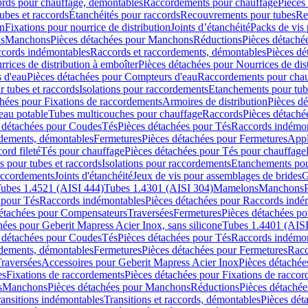
cords pour chauffage, démontables
Raccordements pour chauffage
Pièces
ubes et raccords
Étanchéités pour raccords
Recouvrements pour tubes
Re
on
Fixations pour nourrice de distribution
Joints d’étanchéité
Packs de vis
ds
Manchons
Pièces détachées pour Manchons
Réductions
Pièces détaché
ccords indémontables
Raccords et raccordements, démontables
Pièces dé
rrices de distribution à emboîter
Pièces détachées pour Nourrices de dis
 d'eau
Pièces détachées pour Compteurs d'eau
Raccordements pour chau
r tubes et raccords
Isolations pour raccordements
Etanchements pour tube
chées pour Fixations de raccordements
Armoires de distribution
Pièces dé
eau potable
Tubes multicouches pour chauffage
Raccords
Pièces détaché
 détachées pour Coudes
Tés
Pièces détachées pour Tés
Raccords indémon
rdements, démontables
Fermetures
Pièces détachées pour Fermetures
Appl
ord fileté
Tés pour chauffage
Pièces détachées pour Tés pour chauffage
ns pour tubes et raccords
Isolations pour raccordements
Etanchements pour
raccordements
Joints d'étanchéité
Jeux de vis pour assemblages de brides
G
ubes 1.4521 (AISI 444)
Tubes 1.4301 (AISI 304)
Mamelons
Manchons
 pour Tés
Raccords indémontables
Pièces détachées pour Raccords indé
détachées pour Compensateurs
Traversées
Fermetures
Pièces détachées po
hées pour Geberit Mapress Acier Inox, sans silicone
Tubes 1.4401 (AISI
 détachées pour Coudes
Tés
Pièces détachées pour Tés
Raccords indémon
rdements, démontables
Fermetures
Pièces détachées pour Fermetures
Racc
raversées
Accessoires pour Geberit Mapress Acier Inox
Pièces détachée
es
Fixations de raccordements
Pièces détachées pour Fixations de racco
s
Manchons
Pièces détachées pour Manchons
Réductions
Pièces détachée
ransitions indémontables
Transitions et raccords, démontables
Pièces dét