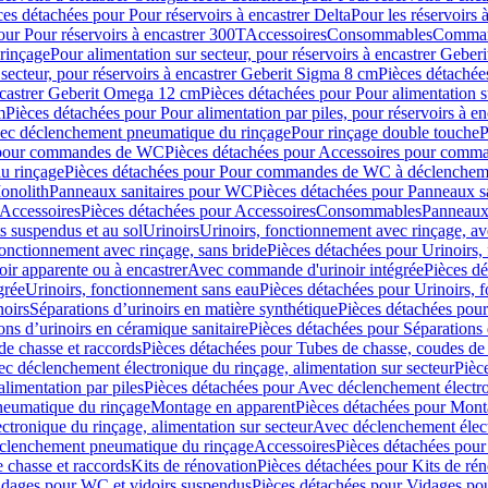
ces détachées pour Pour réservoirs à encastrer Delta
Pour les réservoirs 
our Pour réservoirs à encastrer 300T
Accessoires
Consommables
Command
rinçage
Pour alimentation sur secteur, pour réservoirs à encastrer Gebe
 secteur, pour réservoirs à encastrer Geberit Sigma 8 cm
Pièces détachées
encastrer Geberit Omega 12 cm
Pièces détachées pour Pour alimentation s
m
Pièces détachées pour Pour alimentation par piles, pour réservoirs à 
c déclenchement pneumatique du rinçage
Pour rinçage double touche
P
 pour commandes de WC
Pièces détachées pour Accessoires pour com
u rinçage
Pièces détachées pour Pour commandes de WC à déclencheme
onolith
Panneaux sanitaires pour WC
Pièces détachées pour Panneaux s
Accessoires
Pièces détachées pour Accessoires
Consommables
Panneaux 
s suspendus et au sol
Urinoirs
Urinoirs, fonctionnement avec rinçage, av
fonctionnement avec rinçage, sans bride
Pièces détachées pour Urinoirs,
ir apparente ou à encastrer
Avec commande d'urinoir intégrée
Pièces d
grée
Urinoirs, fonctionnement sans eau
Pièces détachées pour Urinoirs, 
noirs
Séparations d’urinoirs en matière synthétique
Pièces détachées pour
ons d’urinoirs en céramique sanitaire
Pièces détachées pour Séparations 
de chasse et raccords
Pièces détachées pour Tubes de chasse, coudes de 
c déclenchement électronique du rinçage, alimentation sur secteur
Pièc
limentation par piles
Pièces détachées pour Avec déclenchement électron
neumatique du rinçage
Montage en apparent
Pièces détachées pour Mont
tronique du rinçage, alimentation sur secteur
Avec déclenchement électr
clenchement pneumatique du rinçage
Accessoires
Pièces détachées pour
 chasse et raccords
Kits de rénovation
Pièces détachées pour Kits de ré
dages pour WC et vidoirs suspendus
Pièces détachées pour Vidages po