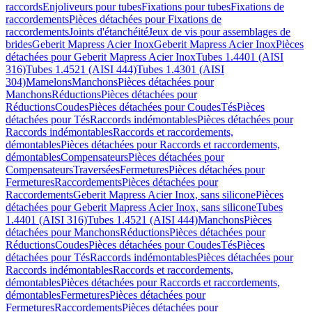
raccords
Enjoliveurs pour tubes
Fixations pour tubes
Fixations de
raccordements
Pièces détachées pour Fixations de
raccordements
Joints d'étanchéité
Jeux de vis pour assemblages de
brides
Geberit Mapress Acier Inox
Geberit Mapress Acier Inox
Pièces
détachées pour Geberit Mapress Acier Inox
Tubes 1.4401 (AISI
316)
Tubes 1.4521 (AISI 444)
Tubes 1.4301 (AISI
304)
Mamelons
Manchons
Pièces détachées pour
Manchons
Réductions
Pièces détachées pour
Réductions
Coudes
Pièces détachées pour Coudes
Tés
Pièces
détachées pour Tés
Raccords indémontables
Pièces détachées pour
Raccords indémontables
Raccords et raccordements,
démontables
Pièces détachées pour Raccords et raccordements,
démontables
Compensateurs
Pièces détachées pour
Compensateurs
Traversées
Fermetures
Pièces détachées pour
Fermetures
Raccordements
Pièces détachées pour
Raccordements
Geberit Mapress Acier Inox, sans silicone
Pièces
détachées pour Geberit Mapress Acier Inox, sans silicone
Tubes
1.4401 (AISI 316)
Tubes 1.4521 (AISI 444)
Manchons
Pièces
détachées pour Manchons
Réductions
Pièces détachées pour
Réductions
Coudes
Pièces détachées pour Coudes
Tés
Pièces
détachées pour Tés
Raccords indémontables
Pièces détachées pour
Raccords indémontables
Raccords et raccordements,
démontables
Pièces détachées pour Raccords et raccordements,
démontables
Fermetures
Pièces détachées pour
Fermetures
Raccordements
Pièces détachées pour