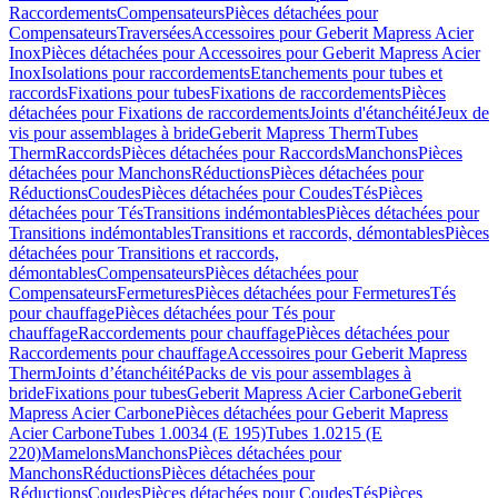
Raccordements
Compensateurs
Pièces détachées pour
Compensateurs
Traversées
Accessoires pour Geberit Mapress Acier
Inox
Pièces détachées pour Accessoires pour Geberit Mapress Acier
Inox
Isolations pour raccordements
Etanchements pour tubes et
raccords
Fixations pour tubes
Fixations de raccordements
Pièces
détachées pour Fixations de raccordements
Joints d'étanchéité
Jeux de
vis pour assemblages à bride
Geberit Mapress Therm
Tubes
Therm
Raccords
Pièces détachées pour Raccords
Manchons
Pièces
détachées pour Manchons
Réductions
Pièces détachées pour
Réductions
Coudes
Pièces détachées pour Coudes
Tés
Pièces
détachées pour Tés
Transitions indémontables
Pièces détachées pour
Transitions indémontables
Transitions et raccords, démontables
Pièces
détachées pour Transitions et raccords,
démontables
Compensateurs
Pièces détachées pour
Compensateurs
Fermetures
Pièces détachées pour Fermetures
Tés
pour chauffage
Pièces détachées pour Tés pour
chauffage
Raccordements pour chauffage
Pièces détachées pour
Raccordements pour chauffage
Accessoires pour Geberit Mapress
Therm
Joints d’étanchéité
Packs de vis pour assemblages à
bride
Fixations pour tubes
Geberit Mapress Acier Carbone
Geberit
Mapress Acier Carbone
Pièces détachées pour Geberit Mapress
Acier Carbone
Tubes 1.0034 (E 195)
Tubes 1.0215 (E
220)
Mamelons
Manchons
Pièces détachées pour
Manchons
Réductions
Pièces détachées pour
Réductions
Coudes
Pièces détachées pour Coudes
Tés
Pièces