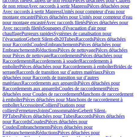
raccords filetés
Clapets de non retour
Pièces détachées pour Clapets
de non retour
Avec raccords à sertir Mapress
Pièces détachées pour
Avec raccords à sertir Mapress
Unités pour compteur d'eau pour
montage encastré
Pièces détachées pour Unités pour compteur d'eau
pour montage encastré
Avec raccords filetés
Pièces détachées pour
Avec raccords filetés
Soupapes d'évacuation d'air pour
chauffage
Purgeurs rapides
Systèmes de canalisation pour
l’évacuation
Geberit Silent-db20
Tubes
Raccords
Pièces détachées
pour Raccords
Coudes
Embranchements
Pièces détachées pour
Embranchements
Réductions
Pièces de nettoyage
Pièces détachées
pour Pièces de nettoyage
Raccordements
Pièces détachées pour
Raccordements
Raccordements à souder
Raccordements à
emboîter
Pièces détachées pour Raccordements à emboîter
Brides de
serrage
Raccords de transition sur d’autres matériaux
Pièces
détachées pour Raccords de transition sur d’autres
matériaux
Raccordements aux appareils
Pièces détachées pour
Raccordements aux appareils
Coudes de raccordement
Pièces
détachées pour Coudes de raccordement
Manchons de raccordement
à emboîter
Pièces détachées pour Manchons de raccordement à
emboîter
Accessoires
Colliers
Fixations pour
colliers
Fermetures
Joints
Consommables
Geberit Silent-
PP
Tubes
Pièces détachées pour Tubes
Raccords
Pièces détachées
pour Raccords
Coudes
Pièces détachées pour
Coudes
Embranchements
Pièces détachées pour
Embranchements
Réductions
Pièces détachées pour