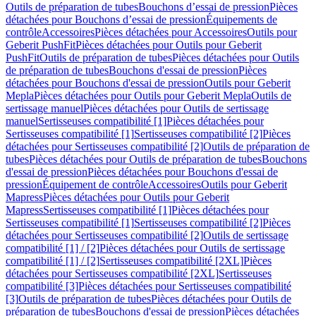
Outils de préparation de tubes
Bouchons d’essai de pression
Pièces
détachées pour Bouchons d’essai de pression
Équipements de
contrôle
Accessoires
Pièces détachées pour Accessoires
Outils pour
Geberit PushFit
Pièces détachées pour Outils pour Geberit
PushFit
Outils de préparation de tubes
Pièces détachées pour Outils
de préparation de tubes
Bouchons d'essai de pression
Pièces
détachées pour Bouchons d'essai de pression
Outils pour Geberit
Mepla
Pièces détachées pour Outils pour Geberit Mepla
Outils de
sertissage manuel
Pièces détachées pour Outils de sertissage
manuel
Sertisseuses compatibilité [1]
Pièces détachées pour
Sertisseuses compatibilité [1]
Sertisseuses compatibilité [2]
Pièces
détachées pour Sertisseuses compatibilité [2]
Outils de préparation de
tubes
Pièces détachées pour Outils de préparation de tubes
Bouchons
d'essai de pression
Pièces détachées pour Bouchons d'essai de
pression
Équipement de contrôle
Accessoires
Outils pour Geberit
Mapress
Pièces détachées pour Outils pour Geberit
Mapress
Sertisseuses compatibilité [1]
Pièces détachées pour
Sertisseuses compatibilité [1]
Sertisseuses compatibilité [2]
Pièces
détachées pour Sertisseuses compatibilité [2]
Outils de sertissage
compatibilité [1] / [2]
Pièces détachées pour Outils de sertissage
compatibilité [1] / [2]
Sertisseuses compatibilité [2XL]
Pièces
détachées pour Sertisseuses compatibilité [2XL]
Sertisseuses
compatibilité [3]
Pièces détachées pour Sertisseuses compatibilité
[3]
Outils de préparation de tubes
Pièces détachées pour Outils de
préparation de tubes
Bouchons d'essai de pression
Pièces détachées