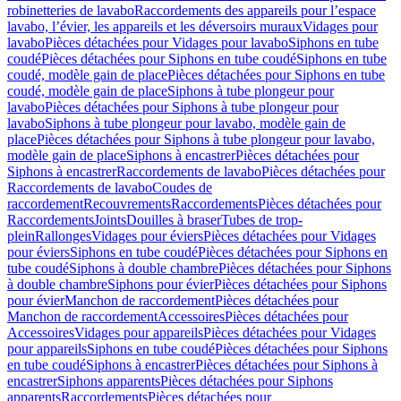
robinetteries de lavabo
Raccordements des appareils pour l’espace
lavabo, l’évier, les appareils et les déversoirs muraux
Vidages pour
lavabo
Pièces détachées pour Vidages pour lavabo
Siphons en tube
coudé
Pièces détachées pour Siphons en tube coudé
Siphons en tube
coudé, modèle gain de place
Pièces détachées pour Siphons en tube
coudé, modèle gain de place
Siphons à tube plongeur pour
lavabo
Pièces détachées pour Siphons à tube plongeur pour
lavabo
Siphons à tube plongeur pour lavabo, modèle gain de
place
Pièces détachées pour Siphons à tube plongeur pour lavabo,
modèle gain de place
Siphons à encastrer
Pièces détachées pour
Siphons à encastrer
Raccordements de lavabo
Pièces détachées pour
Raccordements de lavabo
Coudes de
raccordement
Recouvrements
Raccordements
Pièces détachées pour
Raccordements
Joints
Douilles à braser
Tubes de trop-
plein
Rallonges
Vidages pour éviers
Pièces détachées pour Vidages
pour éviers
Siphons en tube coudé
Pièces détachées pour Siphons en
tube coudé
Siphons à double chambre
Pièces détachées pour Siphons
à double chambre
Siphons pour évier
Pièces détachées pour Siphons
pour évier
Manchon de raccordement
Pièces détachées pour
Manchon de raccordement
Accessoires
Pièces détachées pour
Accessoires
Vidages pour appareils
Pièces détachées pour Vidages
pour appareils
Siphons en tube coudé
Pièces détachées pour Siphons
en tube coudé
Siphons à encastrer
Pièces détachées pour Siphons à
encastrer
Siphons apparents
Pièces détachées pour Siphons
apparents
Raccordements
Pièces détachées pour