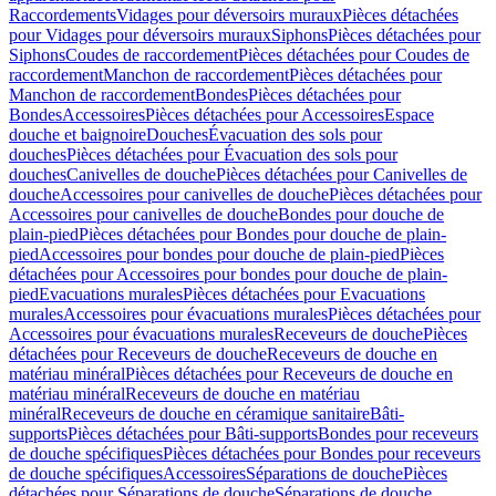
Raccordements
Vidages pour déversoirs muraux
Pièces détachées
pour Vidages pour déversoirs muraux
Siphons
Pièces détachées pour
Siphons
Coudes de raccordement
Pièces détachées pour Coudes de
raccordement
Manchon de raccordement
Pièces détachées pour
Manchon de raccordement
Bondes
Pièces détachées pour
Bondes
Accessoires
Pièces détachées pour Accessoires
Espace
douche et baignoire
Douches
Évacuation des sols pour
douches
Pièces détachées pour Évacuation des sols pour
douches
Canivelles de douche
Pièces détachées pour Canivelles de
douche
Accessoires pour canivelles de douche
Pièces détachées pour
Accessoires pour canivelles de douche
Bondes pour douche de
plain-pied
Pièces détachées pour Bondes pour douche de plain-
pied
Accessoires pour bondes pour douche de plain-pied
Pièces
détachées pour Accessoires pour bondes pour douche de plain-
pied
Evacuations murales
Pièces détachées pour Evacuations
murales
Accessoires pour évacuations murales
Pièces détachées pour
Accessoires pour évacuations murales
Receveurs de douche
Pièces
détachées pour Receveurs de douche
Receveurs de douche en
matériau minéral
Pièces détachées pour Receveurs de douche en
matériau minéral
Receveurs de douche en matériau
minéral
Receveurs de douche en céramique sanitaire
Bâti-
supports
Pièces détachées pour Bâti-supports
Bondes pour receveurs
de douche spécifiques
Pièces détachées pour Bondes pour receveurs
de douche spécifiques
Accessoires
Séparations de douche
Pièces
détachées pour Séparations de douche
Séparations de douche