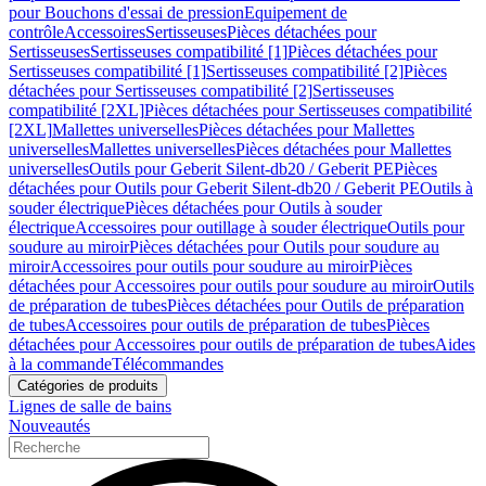
pour Bouchons d'essai de pression
Equipement de
contrôle
Accessoires
Sertisseuses
Pièces détachées pour
Sertisseuses
Sertisseuses compatibilité [1]
Pièces détachées pour
Sertisseuses compatibilité [1]
Sertisseuses compatibilité [2]
Pièces
détachées pour Sertisseuses compatibilité [2]
Sertisseuses
compatibilité [2XL]
Pièces détachées pour Sertisseuses compatibilité
[2XL]
Mallettes universelles
Pièces détachées pour Mallettes
universelles
Mallettes universelles
Pièces détachées pour Mallettes
universelles
Outils pour Geberit Silent-db20 / Geberit PE
Pièces
détachées pour Outils pour Geberit Silent-db20 / Geberit PE
Outils à
souder électrique
Pièces détachées pour Outils à souder
électrique
Accessoires pour outillage à souder électrique
Outils pour
soudure au miroir
Pièces détachées pour Outils pour soudure au
miroir
Accessoires pour outils pour soudure au miroir
Pièces
détachées pour Accessoires pour outils pour soudure au miroir
Outils
de préparation de tubes
Pièces détachées pour Outils de préparation
de tubes
Accessoires pour outils de préparation de tubes
Pièces
détachées pour Accessoires pour outils de préparation de tubes
Aides
à la commande
Télécommandes
Catégories de produits
Lignes de salle de bains
Nouveautés