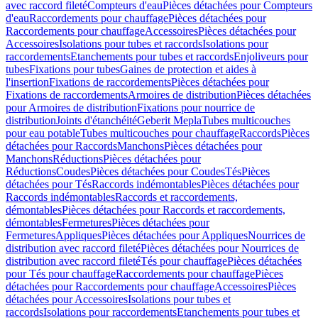
avec raccord fileté
Compteurs d'eau
Pièces détachées pour Compteurs
d'eau
Raccordements pour chauffage
Pièces détachées pour
Raccordements pour chauffage
Accessoires
Pièces détachées pour
Accessoires
Isolations pour tubes et raccords
Isolations pour
raccordements
Etanchements pour tubes et raccords
Enjoliveurs pour
tubes
Fixations pour tubes
Gaines de protection et aides à
l'insertion
Fixations de raccordements
Pièces détachées pour
Fixations de raccordements
Armoires de distribution
Pièces détachées
pour Armoires de distribution
Fixations pour nourrice de
distribution
Joints d'étanchéité
Geberit Mepla
Tubes multicouches
pour eau potable
Tubes multicouches pour chauffage
Raccords
Pièces
détachées pour Raccords
Manchons
Pièces détachées pour
Manchons
Réductions
Pièces détachées pour
Réductions
Coudes
Pièces détachées pour Coudes
Tés
Pièces
détachées pour Tés
Raccords indémontables
Pièces détachées pour
Raccords indémontables
Raccords et raccordements,
démontables
Pièces détachées pour Raccords et raccordements,
démontables
Fermetures
Pièces détachées pour
Fermetures
Appliques
Pièces détachées pour Appliques
Nourrices de
distribution avec raccord fileté
Pièces détachées pour Nourrices de
distribution avec raccord fileté
Tés pour chauffage
Pièces détachées
pour Tés pour chauffage
Raccordements pour chauffage
Pièces
détachées pour Raccordements pour chauffage
Accessoires
Pièces
détachées pour Accessoires
Isolations pour tubes et
raccords
Isolations pour raccordements
Etanchements pour tubes et