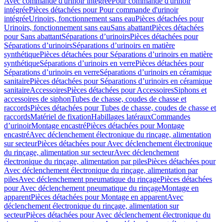
Avec commande d'urinoir intégrée
Pour commande d'urinoir
intégrée
Pièces détachées pour Pour commande d'urinoir
intégrée
Urinoirs, fonctionnement sans eau
Pièces détachées pour
Urinoirs, fonctionnement sans eau
Sans abattant
Pièces détachées
pour Sans abattant
Séparations d’urinoirs
Pièces détachées pour
Séparations d’urinoirs
Séparations d’urinoirs en matière
synthétique
Pièces détachées pour Séparations d’urinoirs en matière
synthétique
Séparations d’urinoirs en verre
Pièces détachées pour
Séparations d’urinoirs en verre
Séparations d’urinoirs en céramique
sanitaire
Pièces détachées pour Séparations d’urinoirs en céramique
sanitaire
Accessoires
Pièces détachées pour Accessoires
Siphons et
accessoires de siphon
Tubes de chasse, coudes de chasse et
raccords
Pièces détachées pour Tubes de chasse, coudes de chasse et
raccords
Matériel de fixation
Habillages latéraux
Commandes
dʼurinoir
Montage encastré
Pièces détachées pour Montage
encastré
Avec déclenchement électronique du rinçage, alimentation
sur secteur
Pièces détachées pour Avec déclenchement électronique
du rinçage, alimentation sur secteur
Avec déclenchement
électronique du rinçage, alimentation par piles
Pièces détachées pour
Avec déclenchement électronique du rinçage, alimentation par
piles
Avec déclenchement pneumatique du rinçage
Pièces détachées
pour Avec déclenchement pneumatique du rinçage
Montage en
apparent
Pièces détachées pour Montage en apparent
Avec
déclenchement électronique du rinçage, alimentation sur
secteur
Pièces détachées pour Avec déclenchement électronique du