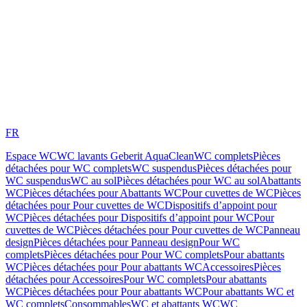
FR
Espace WC
WC lavants Geberit AquaClean
WC complets
Pièces
détachées pour WC complets
WC suspendus
Pièces détachées pour
WC suspendus
WC au sol
Pièces détachées pour WC au sol
Abattants
WC
Pièces détachées pour Abattants WC
Pour cuvettes de WC
Pièces
détachées pour Pour cuvettes de WC
Dispositifs d’appoint pour
WC
Pièces détachées pour Dispositifs d’appoint pour WC
Pour
cuvettes de WC
Pièces détachées pour Pour cuvettes de WC
Panneau
design
Pièces détachées pour Panneau design
Pour WC
complets
Pièces détachées pour Pour WC complets
Pour abattants
WC
Pièces détachées pour Pour abattants WC
Accessoires
Pièces
détachées pour Accessoires
Pour WC complets
Pour abattants
WC
Pièces détachées pour Pour abattants WC
Pour abattants WC et
WC complets
Consommables
WC et abattants WC
WC