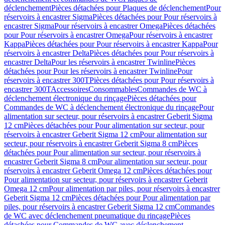
déclenchement
Pièces détachées pour Plaques de déclenchement
Pour
réservoirs à encastrer Sigma
Pièces détachées pour Pour réservoirs à
encastrer Sigma
Pour réservoirs à encastrer Omega
Pièces détachées
pour Pour réservoirs à encastrer Omega
Pour réservoirs à encastrer
Kappa
Pièces détachées pour Pour réservoirs à encastrer Kappa
Pour
réservoirs à encastrer Delta
Pièces détachées pour Pour réservoirs à
encastrer Delta
Pour les réservoirs à encastrer Twinline
Pièces
détachées pour Pour les réservoirs à encastrer Twinline
Pour
réservoirs à encastrer 300T
Pièces détachées pour Pour réservoirs à
encastrer 300T
Accessoires
Consommables
Commandes de WC à
déclenchement électronique du rinçage
Pièces détachées pour
Commandes de WC à déclenchement électronique du rinçage
Pour
alimentation sur secteur, pour réservoirs à encastrer Geberit Sigma
12 cm
Pièces détachées pour Pour alimentation sur secteur, pour
réservoirs à encastrer Geberit Sigma 12 cm
Pour alimentation sur
secteur, pour réservoirs à encastrer Geberit Sigma 8 cm
Pièces
détachées pour Pour alimentation sur secteur, pour réservoirs à
encastrer Geberit Sigma 8 cm
Pour alimentation sur secteur, pour
réservoirs à encastrer Geberit Omega 12 cm
Pièces détachées pour
Pour alimentation sur secteur, pour réservoirs à encastrer Geberit
Omega 12 cm
Pour alimentation par piles, pour réservoirs à encastrer
Geberit Sigma 12 cm
Pièces détachées pour Pour alimentation par
piles, pour réservoirs à encastrer Geberit Sigma 12 cm
Commandes
de WC avec déclenchement pneumatique du rinçage
Pièces
détachées pour Commandes de WC avec déclenchement