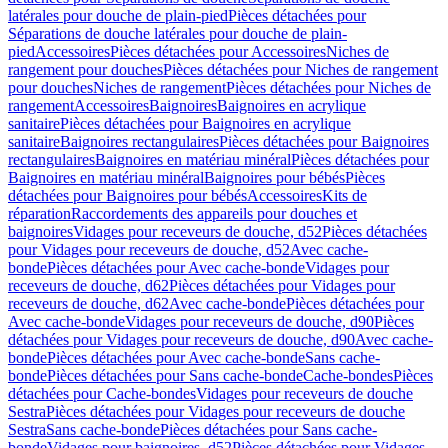
latérales pour douche de plain-pied
Pièces détachées pour
Séparations de douche latérales pour douche de plain-
pied
Accessoires
Pièces détachées pour Accessoires
Niches de
rangement pour douches
Pièces détachées pour Niches de rangement
pour douches
Niches de rangement
Pièces détachées pour Niches de
rangement
Accessoires
Baignoires
Baignoires en acrylique
sanitaire
Pièces détachées pour Baignoires en acrylique
sanitaire
Baignoires rectangulaires
Pièces détachées pour Baignoires
rectangulaires
Baignoires en matériau minéral
Pièces détachées pour
Baignoires en matériau minéral
Baignoires pour bébés
Pièces
détachées pour Baignoires pour bébés
Accessoires
Kits de
réparation
Raccordements des appareils pour douches et
baignoires
Vidages pour receveurs de douche, d52
Pièces détachées
pour Vidages pour receveurs de douche, d52
Avec cache-
bonde
Pièces détachées pour Avec cache-bonde
Vidages pour
receveurs de douche, d62
Pièces détachées pour Vidages pour
receveurs de douche, d62
Avec cache-bonde
Pièces détachées pour
Avec cache-bonde
Vidages pour receveurs de douche, d90
Pièces
détachées pour Vidages pour receveurs de douche, d90
Avec cache-
bonde
Pièces détachées pour Avec cache-bonde
Sans cache-
bonde
Pièces détachées pour Sans cache-bonde
Cache-bondes
Pièces
détachées pour Cache-bondes
Vidages pour receveurs de douche
Sestra
Pièces détachées pour Vidages pour receveurs de douche
Sestra
Sans cache-bonde
Pièces détachées pour Sans cache-
bonde
Vidages pour baignoires, d52
Pièces détachées pour Vidages