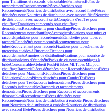
pour Transitions et raccords, démontables
Fermetures
Boîtes de
raccordement
Raccordements
Pièces détachées pour
Raccordements
Nourrices de distribution avec raccord fileté
Pièces
détachées pour Nourrices de distribution avec raccord fileté
Nourrice
de distribution avec raccord à sertir
Compteurs d'eau
Tés pour
chauffage
Transitions et raccords pour chauffage,
démontables
Raccordements pour chauffage
Pièces détachées pour
Raccordements pour chauffage
Accessoires
Isolations pour tubes et
raccords
Isolations pour raccordements
Étanchéités pour tubes et
raccords
Étanchéités pour raccords
Recouvrements pour
tubes
Recouvrement pour raccords
Fixations pour tubes
Gaines de
protection et aides à l'insertion
Fixations pour
raccordements
Armoires de distribution
Fixations pour nourrice de
distribution
Joints d’étanchéité
Packs de vis pour assemblages à
bride
Consommables
Geberit PushFit
Tubes ML
Tubes ML pour
chauffage
Raccords
Pièces détachées pour Raccords
Manchons
Pièces
détachées pour Manchons
Réductions
Pièces détachées pour
Réductions
Coudes
Pièces détachées pour Coudes
Tés
Pièces
détachées pour Tés
Raccords indémontables
Pièces détachées pour
Raccords indémontables
Raccords et raccordements,
démontables
Pièces détachées pour Raccords et raccordements,
démontables
Raccordements
Pièces détachées pour
Raccordements
Nourrices de distribution à emboîter
Pièces détachées
pour Nourrices de distribution à emboîter
Nourrices de distribution
avec raccord fileté
Pièces détachées pour Nourrices de distribution