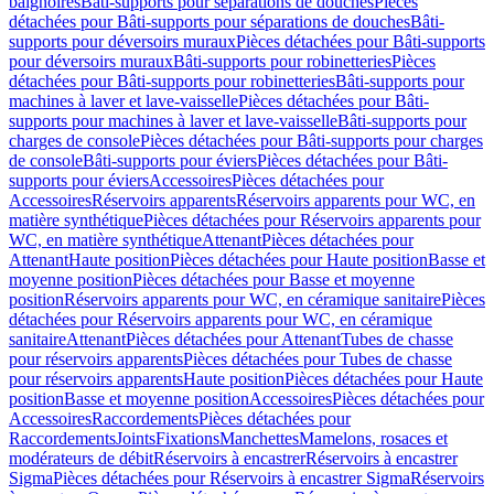
baignoires
Bâti-supports pour séparations de douches
Pièces
détachées pour Bâti-supports pour séparations de douches
Bâti-
supports pour déversoirs muraux
Pièces détachées pour Bâti-supports
pour déversoirs muraux
Bâti-supports pour robinetteries
Pièces
détachées pour Bâti-supports pour robinetteries
Bâti-supports pour
machines à laver et lave-vaisselle
Pièces détachées pour Bâti-
supports pour machines à laver et lave-vaisselle
Bâti-supports pour
charges de console
Pièces détachées pour Bâti-supports pour charges
de console
Bâti-supports pour éviers
Pièces détachées pour Bâti-
supports pour éviers
Accessoires
Pièces détachées pour
Accessoires
Réservoirs apparents
Réservoirs apparents pour WC, en
matière synthétique
Pièces détachées pour Réservoirs apparents pour
WC, en matière synthétique
Attenant
Pièces détachées pour
Attenant
Haute position
Pièces détachées pour Haute position
Basse et
moyenne position
Pièces détachées pour Basse et moyenne
position
Réservoirs apparents pour WC, en céramique sanitaire
Pièces
détachées pour Réservoirs apparents pour WC, en céramique
sanitaire
Attenant
Pièces détachées pour Attenant
Tubes de chasse
pour réservoirs apparents
Pièces détachées pour Tubes de chasse
pour réservoirs apparents
Haute position
Pièces détachées pour Haute
position
Basse et moyenne position
Accessoires
Pièces détachées pour
Accessoires
Raccordements
Pièces détachées pour
Raccordements
Joints
Fixations
Manchettes
Mamelons, rosaces et
modérateurs de débit
Réservoirs à encastrer
Réservoirs à encastrer
Sigma
Pièces détachées pour Réservoirs à encastrer Sigma
Réservoirs