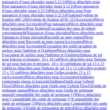
naissances d’eaux pluviales jusqu’à 12 l/s
Pièces détachées pour
Pour naissances d’eaux pluviales jusqu’à 12 l/s
Pour naissances
d’eaux pluviales jusqu’à 25 l/s
Pièces détachées pour Pour
naissances d’eaux pluviales jusqu’à 25 l/s
Fixations
Système de
fixation d40–200
Système de fixation d250–315
Accessoires
Pièces
détachées pour Accessoires
Pour naissances
Pièces détachées pour
Pour naissances
Pour fixations
Évacuation des eaux de toiture
conventionnelle
Naissances d'eaux pluviales
Pièces détachées pour
Naissances d'eaux pluviales
Raccords au pare-vapeur
Pièces
détachées pour Raccords au pare-vapeur
Accessoires
Pièces
détachées pour Accessoires
Évacuation des sols
Evacuation de
surface pour l'intérieur et l'extérieur
Pièces détachées pour
Evacuation de surface pour l'intérieur et l'extérieur
Siphons de sol
pour balcons et terrasses, 10 x 10 cm
Pièces détachées pour Siphons
de sol pour balcons et terrasses, 10 x 10 cm
Siphons de sol 13 x 13
cm
Pièces détachées pour Siphons de sol 13 x 13 cm
Grilles-avaloirs
15 x 15 cm
Pièces détachées pour Grilles-avaloirs 15 x 15
cm
Accessoires
Pièces détachées pour Accessoires
Outillages,
composants réseau et logiciels
Outillages
Outils pour Geberit
FlowFit
Pièces détachées pour Outils pour Geberit FlowFit
Outils de
sertissage manuel
Pièces détachées pour Outils de sertissage
manuel
Compatibilité des outils de sertissage [1]
Pièces détachées
pour Compatibilité des outils de sertissage [1]
Compatibilité des
outils de sertissage [2]
Pièces détachées pour Compatibilité des outils
de sertissage [2]
Outils de préparation de tubes
Pièces détachées pour