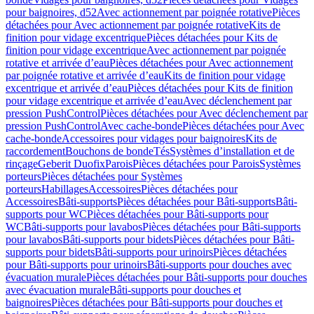
pour baignoires, d52
Avec actionnement par poignée rotative
Pièces
détachées pour Avec actionnement par poignée rotative
Kits de
finition pour vidage excentrique
Pièces détachées pour Kits de
finition pour vidage excentrique
Avec actionnement par poignée
rotative et arrivée d’eau
Pièces détachées pour Avec actionnement
par poignée rotative et arrivée d’eau
Kits de finition pour vidage
excentrique et arrivée d’eau
Pièces détachées pour Kits de finition
pour vidage excentrique et arrivée d’eau
Avec déclenchement par
pression PushControl
Pièces détachées pour Avec déclenchement par
pression PushControl
Avec cache-bonde
Pièces détachées pour Avec
cache-bonde
Accessoires pour vidages pour baignoires
Kits de
raccordement
Bouchons de bonde
Tés
Systèmes d’installation et de
rinçage
Geberit Duofix
Parois
Pièces détachées pour Parois
Systèmes
porteurs
Pièces détachées pour Systèmes
porteurs
Habillages
Accessoires
Pièces détachées pour
Accessoires
Bâti-supports
Pièces détachées pour Bâti-supports
Bâti-
supports pour WC
Pièces détachées pour Bâti-supports pour
WC
Bâti-supports pour lavabos
Pièces détachées pour Bâti-supports
pour lavabos
Bâti-supports pour bidets
Pièces détachées pour Bâti-
supports pour bidets
Bâti-supports pour urinoirs
Pièces détachées
pour Bâti-supports pour urinoirs
Bâti-supports pour douches avec
évacuation murale
Pièces détachées pour Bâti-supports pour douches
avec évacuation murale
Bâti-supports pour douches et
baignoires
Pièces détachées pour Bâti-supports pour douches et