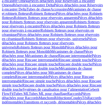
à encastrer Omega
Pièces détachées pour Réservoirs à encastrer
Omega
Réservoirs à encastrer Delta
Pièces détachées pour Réservoirs
à encastrer Delta
Tubes de chasse
Accessoires
Mécanismes de chasse
et robinets flotteurs
Robinets flotteurs
Pièces détachées pour Robinets
flotteurs
Robinets flotteurs pour réservoirs apparents
Pièces détachées
pour Robinets flotteurs pour réservoirs apparents
Robinets flotteurs
pour réservoirs à encastrer
Pièces détachées pour Robinets flotteurs
pour réservoirs à encastrer
Robinets flotteurs pour réservoirs en
céramique
Pièces détachées pour Robinets flotteurs pour réservoirs
en céramique
Robinets flotteurs pour réservoirs, universels
Pièces
détachées pour Robinets flotteurs pour réservoirs,
universels
Robinets flotteurs pour Monolith
Pièces détachées pour
Robinets flotteurs pour Monolith
Mécanismes de chasse
Pièces
détachées pour Mécanismes de chasse
Rinçage interrompable
Pièces
détachées pour Rinçage interrompable
Rinçage simple touche
Pièces
détachées pour Rinçage simple touche
Rinçage double touche
Pièces
détachées pour Rinçage double touche
Mécanismes de chasse
complets
Pièces détachées pour Mécanismes de chasse
complets
Rinçage interrompable
Pièces détachées pour Rinçage
interrompable
Rinçage simple touche
Pièces détachées pour Rinçage
simple touche
Rinçage double touche
Pièces détachées pour Rinçage
double touche
Systèmes de canalisation pour l’alimentation
Geberit
FlowFit
Tubes ML
Tubes ML pour chauffage
Raccords
Pièces
détachées pour Raccords
Manchons
Réductions
Coudes
Tés
Raccords
indémontables
Transitions et raccords, démontables
Pièces détachées