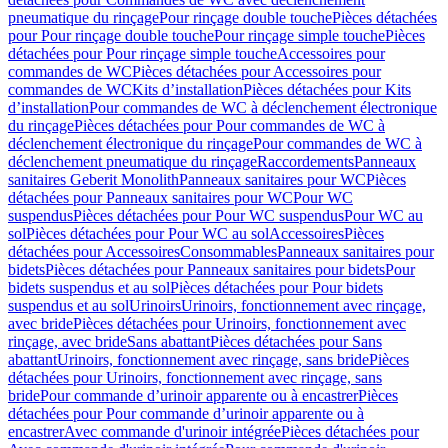
pneumatique du rinçage
Pour rinçage double touche
Pièces détachées
pour Pour rinçage double touche
Pour rinçage simple touche
Pièces
détachées pour Pour rinçage simple touche
Accessoires pour
commandes de WC
Pièces détachées pour Accessoires pour
commandes de WC
Kits d’installation
Pièces détachées pour Kits
d’installation
Pour commandes de WC à déclenchement électronique
du rinçage
Pièces détachées pour Pour commandes de WC à
déclenchement électronique du rinçage
Pour commandes de WC à
déclenchement pneumatique du rinçage
Raccordements
Panneaux
sanitaires Geberit Monolith
Panneaux sanitaires pour WC
Pièces
détachées pour Panneaux sanitaires pour WC
Pour WC
suspendus
Pièces détachées pour Pour WC suspendus
Pour WC au
sol
Pièces détachées pour Pour WC au sol
Accessoires
Pièces
détachées pour Accessoires
Consommables
Panneaux sanitaires pour
bidets
Pièces détachées pour Panneaux sanitaires pour bidets
Pour
bidets suspendus et au sol
Pièces détachées pour Pour bidets
suspendus et au sol
Urinoirs
Urinoirs, fonctionnement avec rinçage,
avec bride
Pièces détachées pour Urinoirs, fonctionnement avec
rinçage, avec bride
Sans abattant
Pièces détachées pour Sans
abattant
Urinoirs, fonctionnement avec rinçage, sans bride
Pièces
détachées pour Urinoirs, fonctionnement avec rinçage, sans
bride
Pour commande d’urinoir apparente ou à encastrer
Pièces
détachées pour Pour commande d’urinoir apparente ou à
encastrer
Avec commande d'urinoir intégrée
Pièces détachées pour