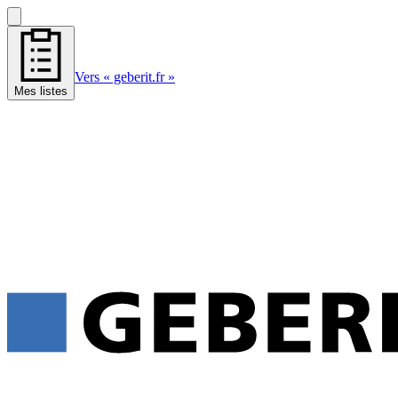
Vers « geberit.fr »
Mes listes