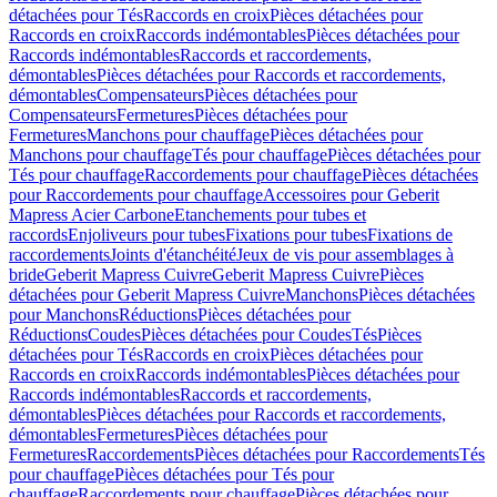
détachées pour Tés
Raccords en croix
Pièces détachées pour
Raccords en croix
Raccords indémontables
Pièces détachées pour
Raccords indémontables
Raccords et raccordements,
démontables
Pièces détachées pour Raccords et raccordements,
démontables
Compensateurs
Pièces détachées pour
Compensateurs
Fermetures
Pièces détachées pour
Fermetures
Manchons pour chauffage
Pièces détachées pour
Manchons pour chauffage
Tés pour chauffage
Pièces détachées pour
Tés pour chauffage
Raccordements pour chauffage
Pièces détachées
pour Raccordements pour chauffage
Accessoires pour Geberit
Mapress Acier Carbone
Etanchements pour tubes et
raccords
Enjoliveurs pour tubes
Fixations pour tubes
Fixations de
raccordements
Joints d'étanchéité
Jeux de vis pour assemblages à
bride
Geberit Mapress Cuivre
Geberit Mapress Cuivre
Pièces
détachées pour Geberit Mapress Cuivre
Manchons
Pièces détachées
pour Manchons
Réductions
Pièces détachées pour
Réductions
Coudes
Pièces détachées pour Coudes
Tés
Pièces
détachées pour Tés
Raccords en croix
Pièces détachées pour
Raccords en croix
Raccords indémontables
Pièces détachées pour
Raccords indémontables
Raccords et raccordements,
démontables
Pièces détachées pour Raccords et raccordements,
démontables
Fermetures
Pièces détachées pour
Fermetures
Raccordements
Pièces détachées pour Raccordements
Tés
pour chauffage
Pièces détachées pour Tés pour
chauffage
Raccordements pour chauffage
Pièces détachées pour