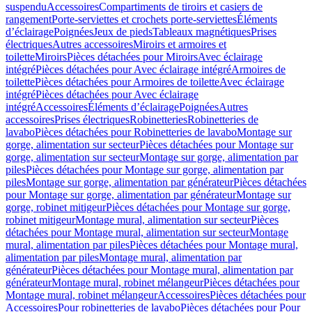
suspendu
Accessoires
Compartiments de tiroirs et casiers de
rangement
Porte-serviettes et crochets porte-serviettes
Éléments
d’éclairage
Poignées
Jeux de pieds
Tableaux magnétiques
Prises
électriques
Autres accessoires
Miroirs et armoires et
toilette
Miroirs
Pièces détachées pour Miroirs
Avec éclairage
intégré
Pièces détachées pour Avec éclairage intégré
Armoires de
toilette
Pièces détachées pour Armoires de toilette
Avec éclairage
intégré
Pièces détachées pour Avec éclairage
intégré
Accessoires
Éléments d’éclairage
Poignées
Autres
accessoires
Prises électriques
Robinetteries
Robinetteries de
lavabo
Pièces détachées pour Robinetteries de lavabo
Montage sur
gorge, alimentation sur secteur
Pièces détachées pour Montage sur
gorge, alimentation sur secteur
Montage sur gorge, alimentation par
piles
Pièces détachées pour Montage sur gorge, alimentation par
piles
Montage sur gorge, alimentation par générateur
Pièces détachées
pour Montage sur gorge, alimentation par générateur
Montage sur
gorge, robinet mitigeur
Pièces détachées pour Montage sur gorge,
robinet mitigeur
Montage mural, alimentation sur secteur
Pièces
détachées pour Montage mural, alimentation sur secteur
Montage
mural, alimentation par piles
Pièces détachées pour Montage mural,
alimentation par piles
Montage mural, alimentation par
générateur
Pièces détachées pour Montage mural, alimentation par
générateur
Montage mural, robinet mélangeur
Pièces détachées pour
Montage mural, robinet mélangeur
Accessoires
Pièces détachées pour
Accessoires
Pour robinetteries de lavabo
Pièces détachées pour Pour