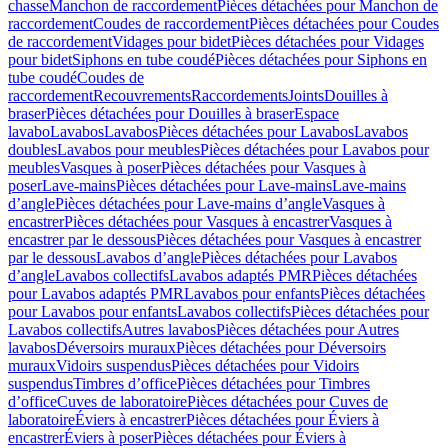
chasse
Manchon de raccordement
Pièces détachées pour Manchon de
raccordement
Coudes de raccordement
Pièces détachées pour Coudes
de raccordement
Vidages pour bidet
Pièces détachées pour Vidages
pour bidet
Siphons en tube coudé
Pièces détachées pour Siphons en
tube coudé
Coudes de
raccordement
Recouvrements
Raccordements
Joints
Douilles à
braser
Pièces détachées pour Douilles à braser
Espace
lavabo
Lavabos
Lavabos
Pièces détachées pour Lavabos
Lavabos
doubles
Lavabos pour meubles
Pièces détachées pour Lavabos pour
meubles
Vasques à poser
Pièces détachées pour Vasques à
poser
Lave-mains
Pièces détachées pour Lave-mains
Lave-mains
d’angle
Pièces détachées pour Lave-mains d’angle
Vasques à
encastrer
Pièces détachées pour Vasques à encastrer
Vasques à
encastrer par le dessous
Pièces détachées pour Vasques à encastrer
par le dessous
Lavabos d’angle
Pièces détachées pour Lavabos
d’angle
Lavabos collectifs
Lavabos adaptés PMR
Pièces détachées
pour Lavabos adaptés PMR
Lavabos pour enfants
Pièces détachées
pour Lavabos pour enfants
Lavabos collectifs
Pièces détachées pour
Lavabos collectifs
Autres lavabos
Pièces détachées pour Autres
lavabos
Déversoirs muraux
Pièces détachées pour Déversoirs
muraux
Vidoirs suspendus
Pièces détachées pour Vidoirs
suspendus
Timbres dʼoffice
Pièces détachées pour Timbres
dʼoffice
Cuves de laboratoire
Pièces détachées pour Cuves de
laboratoire
Éviers à encastrer
Pièces détachées pour Éviers à
encastrer
Éviers à poser
Pièces détachées pour Éviers à