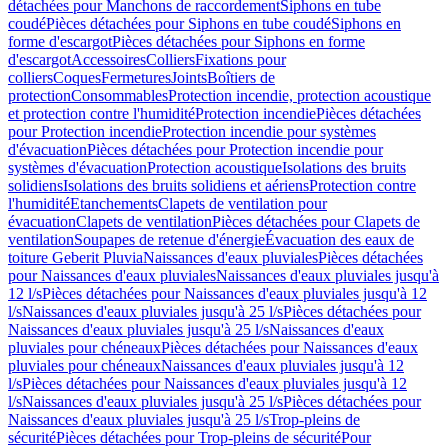
détachées pour Manchons de raccordement
Siphons en tube
coudé
Pièces détachées pour Siphons en tube coudé
Siphons en
forme d'escargot
Pièces détachées pour Siphons en forme
d'escargot
Accessoires
Colliers
Fixations pour
colliers
Coques
Fermetures
Joints
Boîtiers de
protection
Consommables
Protection incendie, protection acoustique
et protection contre l'humidité
Protection incendie
Pièces détachées
pour Protection incendie
Protection incendie pour systèmes
d'évacuation
Pièces détachées pour Protection incendie pour
systèmes d'évacuation
Protection acoustique
Isolations des bruits
solidiens
Isolations des bruits solidiens et aériens
Protection contre
l'humidité
Etanchements
Clapets de ventilation pour
évacuation
Clapets de ventilation
Pièces détachées pour Clapets de
ventilation
Soupapes de retenue d'énergie
Évacuation des eaux de
toiture Geberit Pluvia
Naissances d'eaux pluviales
Pièces détachées
pour Naissances d'eaux pluviales
Naissances d'eaux pluviales jusqu'à
12 l/s
Pièces détachées pour Naissances d'eaux pluviales jusqu'à 12
l/s
Naissances d'eaux pluviales jusqu'à 25 l/s
Pièces détachées pour
Naissances d'eaux pluviales jusqu'à 25 l/s
Naissances d'eaux
pluviales pour chéneaux
Pièces détachées pour Naissances d'eaux
pluviales pour chéneaux
Naissances d'eaux pluviales jusqu'à 12
l/s
Pièces détachées pour Naissances d'eaux pluviales jusqu'à 12
l/s
Naissances d'eaux pluviales jusqu'à 25 l/s
Pièces détachées pour
Naissances d'eaux pluviales jusqu'à 25 l/s
Trop-pleins de
sécurité
Pièces détachées pour Trop-pleins de sécurité
Pour