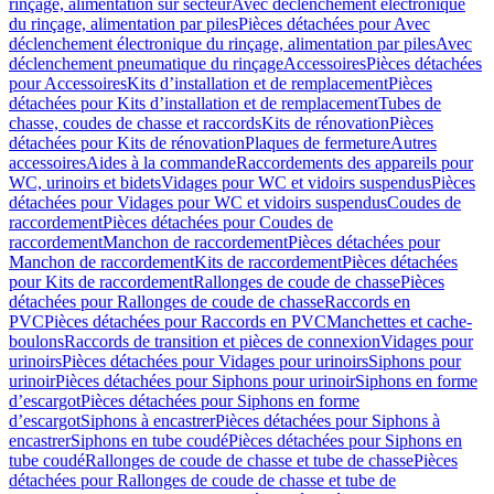
rinçage, alimentation sur secteur
Avec déclenchement électronique
du rinçage, alimentation par piles
Pièces détachées pour Avec
déclenchement électronique du rinçage, alimentation par piles
Avec
déclenchement pneumatique du rinçage
Accessoires
Pièces détachées
pour Accessoires
Kits d’installation et de remplacement
Pièces
détachées pour Kits d’installation et de remplacement
Tubes de
chasse, coudes de chasse et raccords
Kits de rénovation
Pièces
détachées pour Kits de rénovation
Plaques de fermeture
Autres
accessoires
Aides à la commande
Raccordements des appareils pour
WC, urinoirs et bidets
Vidages pour WC et vidoirs suspendus
Pièces
détachées pour Vidages pour WC et vidoirs suspendus
Coudes de
raccordement
Pièces détachées pour Coudes de
raccordement
Manchon de raccordement
Pièces détachées pour
Manchon de raccordement
Kits de raccordement
Pièces détachées
pour Kits de raccordement
Rallonges de coude de chasse
Pièces
détachées pour Rallonges de coude de chasse
Raccords en
PVC
Pièces détachées pour Raccords en PVC
Manchettes et cache-
boulons
Raccords de transition et pièces de connexion
Vidages pour
urinoirs
Pièces détachées pour Vidages pour urinoirs
Siphons pour
urinoir
Pièces détachées pour Siphons pour urinoir
Siphons en forme
d’escargot
Pièces détachées pour Siphons en forme
d’escargot
Siphons à encastrer
Pièces détachées pour Siphons à
encastrer
Siphons en tube coudé
Pièces détachées pour Siphons en
tube coudé
Rallonges de coude de chasse et tube de chasse
Pièces
détachées pour Rallonges de coude de chasse et tube de