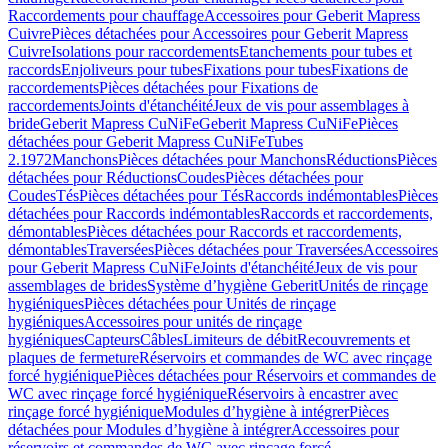
Raccordements pour chauffage
Accessoires pour Geberit Mapress
Cuivre
Pièces détachées pour Accessoires pour Geberit Mapress
Cuivre
Isolations pour raccordements
Etanchements pour tubes et
raccords
Enjoliveurs pour tubes
Fixations pour tubes
Fixations de
raccordements
Pièces détachées pour Fixations de
raccordements
Joints d'étanchéité
Jeux de vis pour assemblages à
bride
Geberit Mapress CuNiFe
Geberit Mapress CuNiFe
Pièces
détachées pour Geberit Mapress CuNiFe
Tubes
2.1972
Manchons
Pièces détachées pour Manchons
Réductions
Pièces
détachées pour Réductions
Coudes
Pièces détachées pour
Coudes
Tés
Pièces détachées pour Tés
Raccords indémontables
Pièces
détachées pour Raccords indémontables
Raccords et raccordements,
démontables
Pièces détachées pour Raccords et raccordements,
démontables
Traversées
Pièces détachées pour Traversées
Accessoires
pour Geberit Mapress CuNiFe
Joints d'étanchéité
Jeux de vis pour
assemblages de brides
Système d’hygiène Geberit
Unités de rinçage
hygiéniques
Pièces détachées pour Unités de rinçage
hygiéniques
Accessoires pour unités de rinçage
hygiéniques
Capteurs
Câbles
Limiteurs de débit
Recouvrements et
plaques de fermeture
Réservoirs et commandes de WC avec rinçage
forcé hygiénique
Pièces détachées pour Réservoirs et commandes de
WC avec rinçage forcé hygiénique
Réservoirs à encastrer avec
rinçage forcé hygiénique
Modules d’hygiène à intégrer
Pièces
détachées pour Modules d’hygiène à intégrer
Accessoires pour
réservoirs et commandes de WC avec rinçage forcé