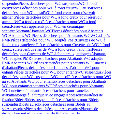
suspendus
Pièces détachées pour WC suspendus
WC à fond
creux
Pièces détachées pour WC à fond creux
WC au sol
Pièces
détachées pour WC au sol
WC à fond creux pour réservoir
attenant
Pièces détachées pour WC à fond creux pour réservoir
attenant
WC à fond creux
Pièces détachées pour WC à fond
creux
Réservoirs apparents pour WC, en céramique
sanitaire
Attenant
Abattants WC
Pièces détachées pour Abattants
WC
Abattants WC
Pièces détachées pour Abattants WC
WC adaptés
PMR
Pièces détachées pour WC adaptés PMR
Cuvettes de WC à
fond creux, surélevés
Pièces détachées pour Cuvettes de WC à fond
creux, surélevés
Cuvettes de WC à fond creux, rallongés
Pièces
détachées pour Cuvettes de WC à fond creux, rallongés
Abattants
WC adaptés PMR
Pièces détachées pour Abattants WC adaptés
PMR
Abattants WC
Pièces détachées pour Abattants WC
Lunettes
d’abattant
Pièces détachées pour Lunettes d’abattant
WC pour
enfants
Pièces détachées pour WC pour enfants
WC suspendus
Pièces
détachées pour WC suspendus
WC au sol
Pièces détachées pour WC
au sol
Abattants WC pour enfants
Pièces détachées pour Abattants
WC pour enfants
Abattants WC
Pièces détachées pour Abattants
WC
Lunettes d’abattant
Pièces détachées pour Lunettes
d’abattant
Siège à la turque
Avec rinçage
Accessoires
Matériel de
fixation
Bidets
Bidets suspendus
Pièces détachées pour Bidets
suspendus
Bidets au sol
Pièces détachées pour Bidets au
sol
Accessoires
Pièces détachées pour Accessoires
Plaques de
déclenchement et commandes de WC
Plaques de