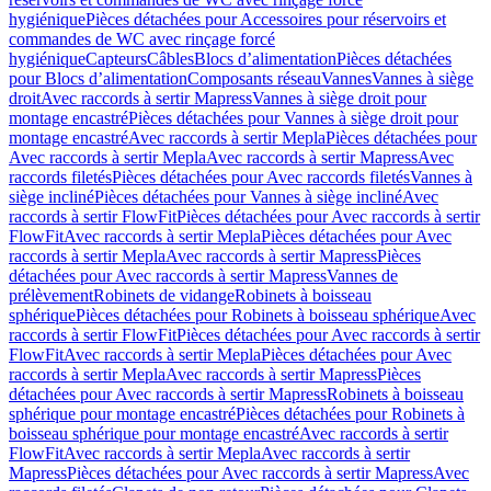
hygiénique
Pièces détachées pour Accessoires pour réservoirs et
commandes de WC avec rinçage forcé
hygiénique
Capteurs
Câbles
Blocs d’alimentation
Pièces détachées
pour Blocs d’alimentation
Composants réseau
Vannes
Vannes à siège
droit
Avec raccords à sertir Mapress
Vannes à siège droit pour
montage encastré
Pièces détachées pour Vannes à siège droit pour
montage encastré
Avec raccords à sertir Mepla
Pièces détachées pour
Avec raccords à sertir Mepla
Avec raccords à sertir Mapress
Avec
raccords filetés
Pièces détachées pour Avec raccords filetés
Vannes à
siège incliné
Pièces détachées pour Vannes à siège incliné
Avec
raccords à sertir FlowFit
Pièces détachées pour Avec raccords à sertir
FlowFit
Avec raccords à sertir Mepla
Pièces détachées pour Avec
raccords à sertir Mepla
Avec raccords à sertir Mapress
Pièces
détachées pour Avec raccords à sertir Mapress
Vannes de
prélèvement
Robinets de vidange
Robinets à boisseau
sphérique
Pièces détachées pour Robinets à boisseau sphérique
Avec
raccords à sertir FlowFit
Pièces détachées pour Avec raccords à sertir
FlowFit
Avec raccords à sertir Mepla
Pièces détachées pour Avec
raccords à sertir Mepla
Avec raccords à sertir Mapress
Pièces
détachées pour Avec raccords à sertir Mapress
Robinets à boisseau
sphérique pour montage encastré
Pièces détachées pour Robinets à
boisseau sphérique pour montage encastré
Avec raccords à sertir
FlowFit
Avec raccords à sertir Mepla
Avec raccords à sertir
Mapress
Pièces détachées pour Avec raccords à sertir Mapress
Avec