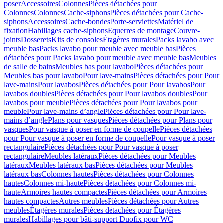
poser
Accessoires
Colonnes
Pièces détachées pour
Colonnes
Colonnes
Cache-siphons
Pièces détachées pour Cache-
siphons
Accessoires
Cache-bondes
Porte-serviettes
Matériel de
fixation
Habillages cache-siphons
Equerres de montage
Couvre-
joints
Dosserets
Kits de consoles
Étagères murales
Packs lavabo avec
meuble bas
Packs lavabo pour meuble avec meuble bas
Pièces
détachées pour Packs lavabo pour meuble avec meuble bas
Meubles
de salle de bains
Meubles bas pour lavabo
Pièces détachées pour
Meubles bas pour lavabo
Pour lave-mains
Pièces détachées pour Pour
lave-mains
Pour lavabos
Pièces détachées pour Pour lavabos
Pour
lavabos doubles
Pièces détachées pour Pour lavabos doubles
Pour
lavabos pour meuble
Pièces détachées pour Pour lavabos pour
meuble
Pour lave-mains d’angle
Pièces détachées pour Pour lave-
mains d’angle
Plans pour vasques
Pièces détachées pour Plans pour
vasques
Pour vasque à poser en forme de coupelle
Pièces détachées
pour Pour vasque à poser en forme de coupelle
Pour vasque à poser
rectangulaire
Pièces détachées pour Pour vasque à poser
rectangulaire
Meubles latéraux
Pièces détachées pour Meubles
latéraux
Meubles latéraux bas
Pièces détachées pour Meubles
latéraux bas
Colonnes hautes
Pièces détachées pour Colonnes
hautes
Colonnes mi-haute
Pièces détachées pour Colonnes mi-
haute
Armoires hautes compactes
Pièces détachées pour Armoires
hautes compactes
Autres meubles
Pièces détachées pour Autres
meubles
Étagères murales
Pièces détachées pour Étagères
murales
Habillages pour bâti-support Duofix pour WC