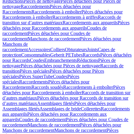
Réductions
Pièces de nettoyage
Pièces détachées pour Pièces de
nettoyage
Raccordements
Pièces détachées pour
Raccordements
Raccordements à emboîter
Pièces détachées pour
Raccordements à emboîter
Raccordements à griffes
Raccords de
transition sur d’autres matériaux
Raccordements aux appareils
Pièces
détachées pour Raccordements aux appareils
Coudes de
raccordement
Pièces détachées pour Coudes de
raccordement
Manchons de raccordement
Pièces détachées pour
Manchons de
raccordement
Accessoires
Colliers
Obturateurs
Joints
Capes de
protection
Consommables
Geberit PE
Tubes
Raccords
Pièces détachées
pour Raccords
Coudes
Embranchements
Réductions
Pièces de
nettoyage
Pièces détachées pour Pièces de nettoyage
Raccords de
transition
Pièces spéciales
Pièces détachées pour Pièces
spéciales
Pièces SuperTube
Coudes
Pièces
spéciales
Raccordements
Pièces détachées pour
Raccordements
Raccords soudés
Raccordements à emboîter
Pièces
détachées pour Raccordements à emboîter
Raccords de transition sur
d’autres matériaux
Pièces détachées pour Raccords de transition sur
d’autres matériaux
Assemblages filetés
Pièces détachées pour
Assemblages filetés
Assemblages de bride
Collerettes
Raccordements
aux appareils
Pièces détachées pour Raccordements aux
appareils
Coudes de raccordement
Pièces détachées pour Coudes de
raccordement
Manchons de raccordement
Pièces détachées pour
Manchons de raccordement
Manchons de raccordement
Pièces