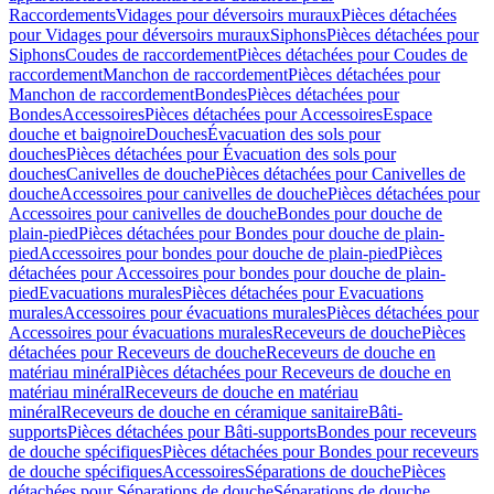
Raccordements
Vidages pour déversoirs muraux
Pièces détachées
pour Vidages pour déversoirs muraux
Siphons
Pièces détachées pour
Siphons
Coudes de raccordement
Pièces détachées pour Coudes de
raccordement
Manchon de raccordement
Pièces détachées pour
Manchon de raccordement
Bondes
Pièces détachées pour
Bondes
Accessoires
Pièces détachées pour Accessoires
Espace
douche et baignoire
Douches
Évacuation des sols pour
douches
Pièces détachées pour Évacuation des sols pour
douches
Canivelles de douche
Pièces détachées pour Canivelles de
douche
Accessoires pour canivelles de douche
Pièces détachées pour
Accessoires pour canivelles de douche
Bondes pour douche de
plain-pied
Pièces détachées pour Bondes pour douche de plain-
pied
Accessoires pour bondes pour douche de plain-pied
Pièces
détachées pour Accessoires pour bondes pour douche de plain-
pied
Evacuations murales
Pièces détachées pour Evacuations
murales
Accessoires pour évacuations murales
Pièces détachées pour
Accessoires pour évacuations murales
Receveurs de douche
Pièces
détachées pour Receveurs de douche
Receveurs de douche en
matériau minéral
Pièces détachées pour Receveurs de douche en
matériau minéral
Receveurs de douche en matériau
minéral
Receveurs de douche en céramique sanitaire
Bâti-
supports
Pièces détachées pour Bâti-supports
Bondes pour receveurs
de douche spécifiques
Pièces détachées pour Bondes pour receveurs
de douche spécifiques
Accessoires
Séparations de douche
Pièces
détachées pour Séparations de douche
Séparations de douche