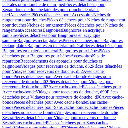
latérales pour douche de plain-pied
Pièces détachées pour
Séparations de douche latérales pour douche de plain-
pied
Accessoires
Pièces détachées pour Accessoires
Niches de
rangement pour douches
Pièces détachées pour Niches de rangement
pour douches
Niches de rangement
Pièces détachées pour Niches de
rangement
Accessoires
Baignoires
Baignoires en acrylique
sanitaire
Pièces détachées pour Baignoires en acrylique
sanitaire
Baignoires rectangulaires
Pièces détachées pour Baignoires
rectangulaires
Baignoires en matériau minéral
Pièces détachées pour
Baignoires en matériau minéral
Baignoires pour bébés
Pièces
détachées pour Baignoires pour bébés
Accessoires
Kits de
réparation
Raccordements des appareils pour douches et
baignoires
Vidages pour receveurs de douche, d52
Pièces détachées
pour Vidages pour receveurs de douche, d52
Avec cache-
bonde
Pièces détachées pour Avec cache-bonde
Vidages pour
receveurs de douche, d62
Pièces détachées pour Vidages pour
receveurs de douche, d62
Avec cache-bonde
Pièces détachées pour
Avec cache-bonde
Vidages pour receveurs de douche, d90
Pièces
détachées pour Vidages pour receveurs de douche, d90
Avec cache-
bonde
Pièces détachées pour Avec cache-bonde
Sans cache-
bonde
Pièces détachées pour Sans cache-bonde
Cache-bondes
Pièces
détachées pour Cache-bondes
Vidages pour receveurs de douche
Sestra
Pièces détachées pour Vidages pour receveurs de douche
Sestra
Sans cache-bonde
Pièces détachées pour Sans cache-
bonde
Vidages pour baignoires, d52
Pièces détachées pour Vidages