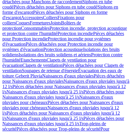
détachées pour Manchons de raccordement
Siphons en tube
coudé
Pièces détachées pour Siphons en tube coudé
Siphons en
forme d'escargot
Pièces détachées pour Siphons en forme
d'escargot
Accessoires
Colliers
Fixations pour
colliers
Coques
Fermetures
Joints
Boîtiers de
protection
Consommables
Protection incendie, protection acoustique
et protection contre l'humidité
Protection incendie
Pièces détachées
pour Protection incendie
Protection incendie pour systèmes
d'évacuation
Pièces détachées pour Protection incendie pour
systèmes d'évacuation
Protection acoustique
Isolations des bruits
solidiens
Isolations des bruits solidiens et aériens
Protection contre
l'humidité
Etanchements
Clapets de ventilation pour
évacuation
Clapets de ventilation
Pièces détachées pour Clapets de
ventilation
Soupapes de retenue d'énergie
Évacuation des eaux de
toiture Geberit Pluvia
Naissances d'eaux pluviales
Pièces détachées
pour Naissances d'eaux pluviales
Naissances d'eaux pluviales jusqu'à
12 l/s
Pièces détachées pour Naissances d'eaux pluviales jusqu'à 12
l/s
Naissances d'eaux pluviales jusqu'à 25 l/s
Pièces détachées pour
Naissances d'eaux pluviales jusqu'à 25 l/s
Naissances d'eaux
pluviales pour chéneaux
Pièces détachées pour Naissances d'eaux
pluviales pour chéneaux
Naissances d'eaux pluviales jusqu'à 12
l/s
Pièces détachées pour Naissances d'eaux pluviales jusqu'à 12
l/s
Naissances d'eaux pluviales jusqu'à 25 l/s
Pièces détachées pour
Naissances d'eaux pluviales jusqu'à 25 l/s
Trop-pleins de
sécurité
Pièces détachées pour Trop-pleins de sécurité
Pour