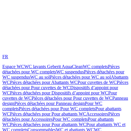
FR
Espace WC
WC lavants Geberit AquaClean
WC complets
Pièces
détachées pour WC complets
WC suspendus
Pièces détachées pour
WC suspendus
WC au sol
Pièces détachées pour WC au sol
Abattants
WC
Pièces détachées pour Abattants WC
Pour cuvettes de WC
Pièces
détachées pour Pour cuvettes de WC
Dispositifs d’appoint pour
WC
Pièces détachées pour Dispositifs d’appoint pour WC
Pour
cuvettes de WC
Pièces détachées pour Pour cuvettes de WC
Panneau
design
Pièces détachées pour Panneau design
Pour WC
complets
Pièces détachées pour Pour WC complets
Pour abattants
WC
Pièces détachées pour Pour abattants WC
Accessoires
Pièces
détachées pour Accessoires
Pour WC complets
Pour abattants
WC
Pièces détachées pour Pour abattants WC
Pour abattants WC et
WC complets
Consommables
WC et abattants WC
WC