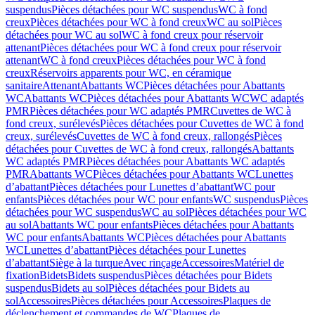
suspendus
Pièces détachées pour WC suspendus
WC à fond
creux
Pièces détachées pour WC à fond creux
WC au sol
Pièces
détachées pour WC au sol
WC à fond creux pour réservoir
attenant
Pièces détachées pour WC à fond creux pour réservoir
attenant
WC à fond creux
Pièces détachées pour WC à fond
creux
Réservoirs apparents pour WC, en céramique
sanitaire
Attenant
Abattants WC
Pièces détachées pour Abattants
WC
Abattants WC
Pièces détachées pour Abattants WC
WC adaptés
PMR
Pièces détachées pour WC adaptés PMR
Cuvettes de WC à
fond creux, surélevés
Pièces détachées pour Cuvettes de WC à fond
creux, surélevés
Cuvettes de WC à fond creux, rallongés
Pièces
détachées pour Cuvettes de WC à fond creux, rallongés
Abattants
WC adaptés PMR
Pièces détachées pour Abattants WC adaptés
PMR
Abattants WC
Pièces détachées pour Abattants WC
Lunettes
d’abattant
Pièces détachées pour Lunettes d’abattant
WC pour
enfants
Pièces détachées pour WC pour enfants
WC suspendus
Pièces
détachées pour WC suspendus
WC au sol
Pièces détachées pour WC
au sol
Abattants WC pour enfants
Pièces détachées pour Abattants
WC pour enfants
Abattants WC
Pièces détachées pour Abattants
WC
Lunettes d’abattant
Pièces détachées pour Lunettes
d’abattant
Siège à la turque
Avec rinçage
Accessoires
Matériel de
fixation
Bidets
Bidets suspendus
Pièces détachées pour Bidets
suspendus
Bidets au sol
Pièces détachées pour Bidets au
sol
Accessoires
Pièces détachées pour Accessoires
Plaques de
déclenchement et commandes de WC
Plaques de