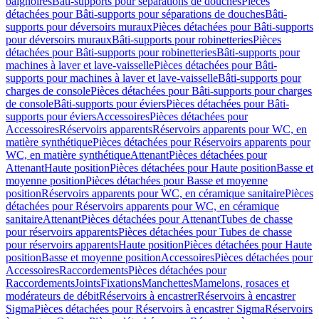
baignoires
Bâti-supports pour séparations de douches
Pièces
détachées pour Bâti-supports pour séparations de douches
Bâti-
supports pour déversoirs muraux
Pièces détachées pour Bâti-supports
pour déversoirs muraux
Bâti-supports pour robinetteries
Pièces
détachées pour Bâti-supports pour robinetteries
Bâti-supports pour
machines à laver et lave-vaisselle
Pièces détachées pour Bâti-
supports pour machines à laver et lave-vaisselle
Bâti-supports pour
charges de console
Pièces détachées pour Bâti-supports pour charges
de console
Bâti-supports pour éviers
Pièces détachées pour Bâti-
supports pour éviers
Accessoires
Pièces détachées pour
Accessoires
Réservoirs apparents
Réservoirs apparents pour WC, en
matière synthétique
Pièces détachées pour Réservoirs apparents pour
WC, en matière synthétique
Attenant
Pièces détachées pour
Attenant
Haute position
Pièces détachées pour Haute position
Basse et
moyenne position
Pièces détachées pour Basse et moyenne
position
Réservoirs apparents pour WC, en céramique sanitaire
Pièces
détachées pour Réservoirs apparents pour WC, en céramique
sanitaire
Attenant
Pièces détachées pour Attenant
Tubes de chasse
pour réservoirs apparents
Pièces détachées pour Tubes de chasse
pour réservoirs apparents
Haute position
Pièces détachées pour Haute
position
Basse et moyenne position
Accessoires
Pièces détachées pour
Accessoires
Raccordements
Pièces détachées pour
Raccordements
Joints
Fixations
Manchettes
Mamelons, rosaces et
modérateurs de débit
Réservoirs à encastrer
Réservoirs à encastrer
Sigma
Pièces détachées pour Réservoirs à encastrer Sigma
Réservoirs