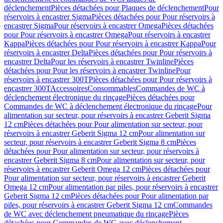
déclenchement
Pièces détachées pour Plaques de déclenchement
Pour
réservoirs à encastrer Sigma
Pièces détachées pour Pour réservoirs à
encastrer Sigma
Pour réservoirs à encastrer Omega
Pièces détachées
pour Pour réservoirs à encastrer Omega
Pour réservoirs à encastrer
Kappa
Pièces détachées pour Pour réservoirs à encastrer Kappa
Pour
réservoirs à encastrer Delta
Pièces détachées pour Pour réservoirs à
encastrer Delta
Pour les réservoirs à encastrer Twinline
Pièces
détachées pour Pour les réservoirs à encastrer Twinline
Pour
réservoirs à encastrer 300T
Pièces détachées pour Pour réservoirs à
encastrer 300T
Accessoires
Consommables
Commandes de WC à
déclenchement électronique du rinçage
Pièces détachées pour
Commandes de WC à déclenchement électronique du rinçage
Pour
alimentation sur secteur, pour réservoirs à encastrer Geberit Sigma
12 cm
Pièces détachées pour Pour alimentation sur secteur, pour
réservoirs à encastrer Geberit Sigma 12 cm
Pour alimentation sur
secteur, pour réservoirs à encastrer Geberit Sigma 8 cm
Pièces
détachées pour Pour alimentation sur secteur, pour réservoirs à
encastrer Geberit Sigma 8 cm
Pour alimentation sur secteur, pour
réservoirs à encastrer Geberit Omega 12 cm
Pièces détachées pour
Pour alimentation sur secteur, pour réservoirs à encastrer Geberit
Omega 12 cm
Pour alimentation par piles, pour réservoirs à encastrer
Geberit Sigma 12 cm
Pièces détachées pour Pour alimentation par
piles, pour réservoirs à encastrer Geberit Sigma 12 cm
Commandes
de WC avec déclenchement pneumatique du rinçage
Pièces
détachées pour Commandes de WC avec déclenchement