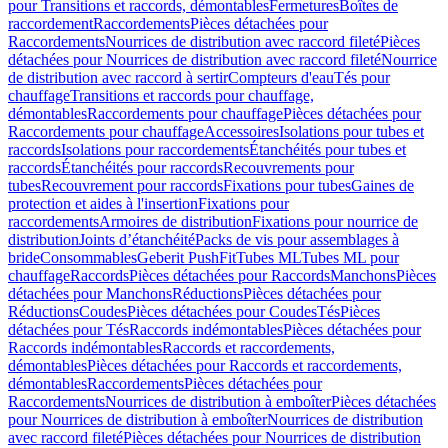
pour Transitions et raccords, démontables
Fermetures
Boîtes de
raccordement
Raccordements
Pièces détachées pour
Raccordements
Nourrices de distribution avec raccord fileté
Pièces
détachées pour Nourrices de distribution avec raccord fileté
Nourrice
de distribution avec raccord à sertir
Compteurs d'eau
Tés pour
chauffage
Transitions et raccords pour chauffage,
démontables
Raccordements pour chauffage
Pièces détachées pour
Raccordements pour chauffage
Accessoires
Isolations pour tubes et
raccords
Isolations pour raccordements
Étanchéités pour tubes et
raccords
Étanchéités pour raccords
Recouvrements pour
tubes
Recouvrement pour raccords
Fixations pour tubes
Gaines de
protection et aides à l'insertion
Fixations pour
raccordements
Armoires de distribution
Fixations pour nourrice de
distribution
Joints d’étanchéité
Packs de vis pour assemblages à
bride
Consommables
Geberit PushFit
Tubes ML
Tubes ML pour
chauffage
Raccords
Pièces détachées pour Raccords
Manchons
Pièces
détachées pour Manchons
Réductions
Pièces détachées pour
Réductions
Coudes
Pièces détachées pour Coudes
Tés
Pièces
détachées pour Tés
Raccords indémontables
Pièces détachées pour
Raccords indémontables
Raccords et raccordements,
démontables
Pièces détachées pour Raccords et raccordements,
démontables
Raccordements
Pièces détachées pour
Raccordements
Nourrices de distribution à emboîter
Pièces détachées
pour Nourrices de distribution à emboîter
Nourrices de distribution
avec raccord fileté
Pièces détachées pour Nourrices de distribution