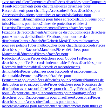
avec raccord fileté
Compteurs d'eau
Pièces détachées pour Compteurs
d'eau
Raccordements pour chauffage
Pièces détachées pour
Raccordements pour chauffage
Accessoires
Pièces détachées pour
Accessoires
Isolations pour tubes et raccords
Isolations pour
raccordements
Etanchements pour tubes et raccords
Enjoliveurs pour
tubes
Fixations pour tubes
Gaines de protection et aides à
l'insertion
Fixations de raccordements
Pièces détachées pour
Fixations de raccordements
Armoires de distribution
Pièces détachées
pour Armoires de distribution
Fixations pour nourrice de
distribution
Joints d'étanchéité
Geberit Mepla
Tubes multicouches
pour eau potable
Tubes multicouches pour chauffage
Raccords
Pièces
détachées pour Raccords
Manchons
Pièces détachées pour
Manchons
Réductions
Pièces détachées pour
Réductions
Coudes
Pièces détachées pour Coudes
Tés
Pièces
détachées pour Tés
Raccords indémontables
Pièces détachées pour
Raccords indémontables
Raccords et raccordements,
démontables
Pièces détachées pour Raccords et raccordements,
démontables
Fermetures
Pièces détachées pour
Fermetures
Appliques
Pièces détachées pour Appliques
Nourrices de
distribution avec raccord fileté
Pièces détachées pour Nourrices de
distribution avec raccord fileté
Tés pour chauffage
Pièces détachées
pour Tés pour chauffage
Raccordements pour chauffage
Pièces
détachées pour Raccordements pour chauffage
Accessoires
Pièces
détachées pour Accessoires
Isolations pour tubes et
raccords
Isolations pour raccordements
Etanchements pour tubes et