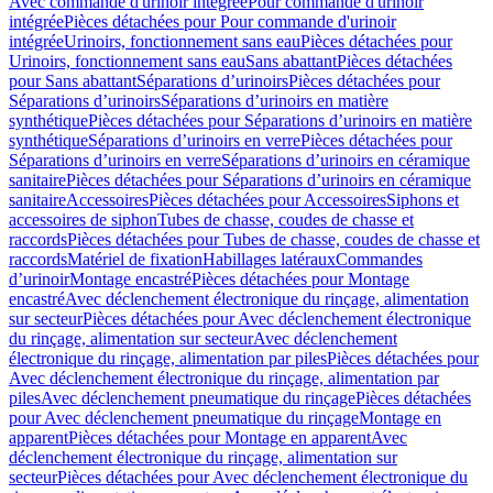
Avec commande d'urinoir intégrée
Pour commande d'urinoir
intégrée
Pièces détachées pour Pour commande d'urinoir
intégrée
Urinoirs, fonctionnement sans eau
Pièces détachées pour
Urinoirs, fonctionnement sans eau
Sans abattant
Pièces détachées
pour Sans abattant
Séparations d’urinoirs
Pièces détachées pour
Séparations d’urinoirs
Séparations d’urinoirs en matière
synthétique
Pièces détachées pour Séparations d’urinoirs en matière
synthétique
Séparations d’urinoirs en verre
Pièces détachées pour
Séparations d’urinoirs en verre
Séparations d’urinoirs en céramique
sanitaire
Pièces détachées pour Séparations d’urinoirs en céramique
sanitaire
Accessoires
Pièces détachées pour Accessoires
Siphons et
accessoires de siphon
Tubes de chasse, coudes de chasse et
raccords
Pièces détachées pour Tubes de chasse, coudes de chasse et
raccords
Matériel de fixation
Habillages latéraux
Commandes
dʼurinoir
Montage encastré
Pièces détachées pour Montage
encastré
Avec déclenchement électronique du rinçage, alimentation
sur secteur
Pièces détachées pour Avec déclenchement électronique
du rinçage, alimentation sur secteur
Avec déclenchement
électronique du rinçage, alimentation par piles
Pièces détachées pour
Avec déclenchement électronique du rinçage, alimentation par
piles
Avec déclenchement pneumatique du rinçage
Pièces détachées
pour Avec déclenchement pneumatique du rinçage
Montage en
apparent
Pièces détachées pour Montage en apparent
Avec
déclenchement électronique du rinçage, alimentation sur
secteur
Pièces détachées pour Avec déclenchement électronique du