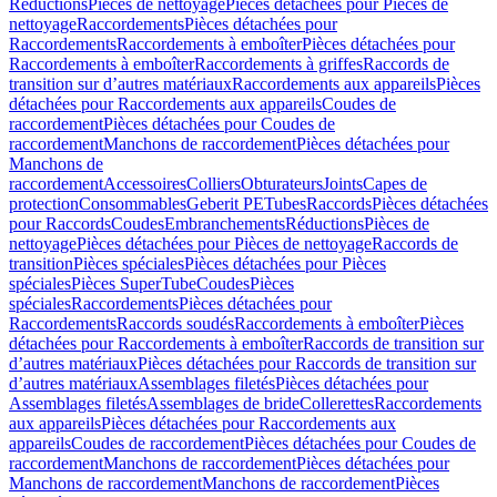
Réductions
Pièces de nettoyage
Pièces détachées pour Pièces de
nettoyage
Raccordements
Pièces détachées pour
Raccordements
Raccordements à emboîter
Pièces détachées pour
Raccordements à emboîter
Raccordements à griffes
Raccords de
transition sur d’autres matériaux
Raccordements aux appareils
Pièces
détachées pour Raccordements aux appareils
Coudes de
raccordement
Pièces détachées pour Coudes de
raccordement
Manchons de raccordement
Pièces détachées pour
Manchons de
raccordement
Accessoires
Colliers
Obturateurs
Joints
Capes de
protection
Consommables
Geberit PE
Tubes
Raccords
Pièces détachées
pour Raccords
Coudes
Embranchements
Réductions
Pièces de
nettoyage
Pièces détachées pour Pièces de nettoyage
Raccords de
transition
Pièces spéciales
Pièces détachées pour Pièces
spéciales
Pièces SuperTube
Coudes
Pièces
spéciales
Raccordements
Pièces détachées pour
Raccordements
Raccords soudés
Raccordements à emboîter
Pièces
détachées pour Raccordements à emboîter
Raccords de transition sur
d’autres matériaux
Pièces détachées pour Raccords de transition sur
d’autres matériaux
Assemblages filetés
Pièces détachées pour
Assemblages filetés
Assemblages de bride
Collerettes
Raccordements
aux appareils
Pièces détachées pour Raccordements aux
appareils
Coudes de raccordement
Pièces détachées pour Coudes de
raccordement
Manchons de raccordement
Pièces détachées pour
Manchons de raccordement
Manchons de raccordement
Pièces