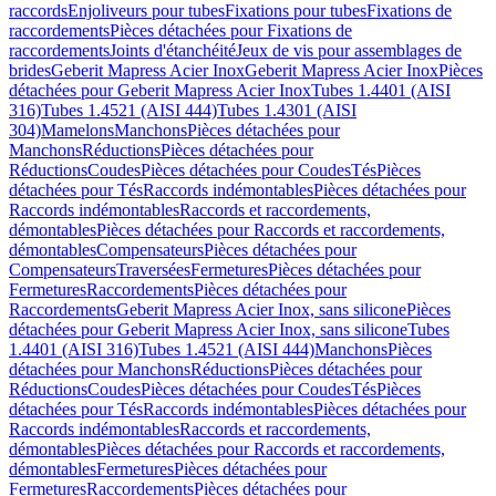
raccords
Enjoliveurs pour tubes
Fixations pour tubes
Fixations de
raccordements
Pièces détachées pour Fixations de
raccordements
Joints d'étanchéité
Jeux de vis pour assemblages de
brides
Geberit Mapress Acier Inox
Geberit Mapress Acier Inox
Pièces
détachées pour Geberit Mapress Acier Inox
Tubes 1.4401 (AISI
316)
Tubes 1.4521 (AISI 444)
Tubes 1.4301 (AISI
304)
Mamelons
Manchons
Pièces détachées pour
Manchons
Réductions
Pièces détachées pour
Réductions
Coudes
Pièces détachées pour Coudes
Tés
Pièces
détachées pour Tés
Raccords indémontables
Pièces détachées pour
Raccords indémontables
Raccords et raccordements,
démontables
Pièces détachées pour Raccords et raccordements,
démontables
Compensateurs
Pièces détachées pour
Compensateurs
Traversées
Fermetures
Pièces détachées pour
Fermetures
Raccordements
Pièces détachées pour
Raccordements
Geberit Mapress Acier Inox, sans silicone
Pièces
détachées pour Geberit Mapress Acier Inox, sans silicone
Tubes
1.4401 (AISI 316)
Tubes 1.4521 (AISI 444)
Manchons
Pièces
détachées pour Manchons
Réductions
Pièces détachées pour
Réductions
Coudes
Pièces détachées pour Coudes
Tés
Pièces
détachées pour Tés
Raccords indémontables
Pièces détachées pour
Raccords indémontables
Raccords et raccordements,
démontables
Pièces détachées pour Raccords et raccordements,
démontables
Fermetures
Pièces détachées pour
Fermetures
Raccordements
Pièces détachées pour