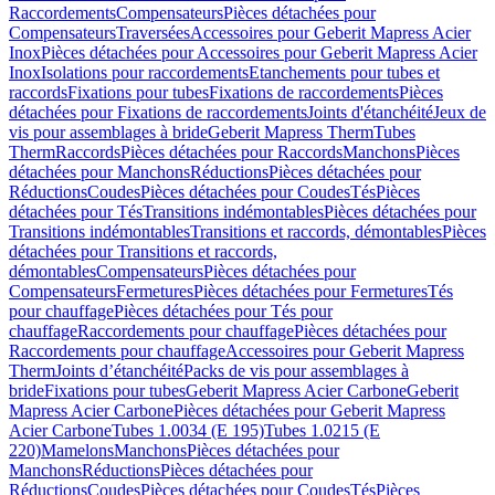
Raccordements
Compensateurs
Pièces détachées pour
Compensateurs
Traversées
Accessoires pour Geberit Mapress Acier
Inox
Pièces détachées pour Accessoires pour Geberit Mapress Acier
Inox
Isolations pour raccordements
Etanchements pour tubes et
raccords
Fixations pour tubes
Fixations de raccordements
Pièces
détachées pour Fixations de raccordements
Joints d'étanchéité
Jeux de
vis pour assemblages à bride
Geberit Mapress Therm
Tubes
Therm
Raccords
Pièces détachées pour Raccords
Manchons
Pièces
détachées pour Manchons
Réductions
Pièces détachées pour
Réductions
Coudes
Pièces détachées pour Coudes
Tés
Pièces
détachées pour Tés
Transitions indémontables
Pièces détachées pour
Transitions indémontables
Transitions et raccords, démontables
Pièces
détachées pour Transitions et raccords,
démontables
Compensateurs
Pièces détachées pour
Compensateurs
Fermetures
Pièces détachées pour Fermetures
Tés
pour chauffage
Pièces détachées pour Tés pour
chauffage
Raccordements pour chauffage
Pièces détachées pour
Raccordements pour chauffage
Accessoires pour Geberit Mapress
Therm
Joints d’étanchéité
Packs de vis pour assemblages à
bride
Fixations pour tubes
Geberit Mapress Acier Carbone
Geberit
Mapress Acier Carbone
Pièces détachées pour Geberit Mapress
Acier Carbone
Tubes 1.0034 (E 195)
Tubes 1.0215 (E
220)
Mamelons
Manchons
Pièces détachées pour
Manchons
Réductions
Pièces détachées pour
Réductions
Coudes
Pièces détachées pour Coudes
Tés
Pièces