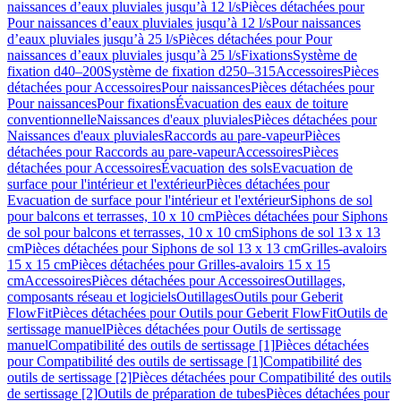
naissances d’eaux pluviales jusqu’à 12 l/s
Pièces détachées pour
Pour naissances d’eaux pluviales jusqu’à 12 l/s
Pour naissances
d’eaux pluviales jusqu’à 25 l/s
Pièces détachées pour Pour
naissances d’eaux pluviales jusqu’à 25 l/s
Fixations
Système de
fixation d40–200
Système de fixation d250–315
Accessoires
Pièces
détachées pour Accessoires
Pour naissances
Pièces détachées pour
Pour naissances
Pour fixations
Évacuation des eaux de toiture
conventionnelle
Naissances d'eaux pluviales
Pièces détachées pour
Naissances d'eaux pluviales
Raccords au pare-vapeur
Pièces
détachées pour Raccords au pare-vapeur
Accessoires
Pièces
détachées pour Accessoires
Évacuation des sols
Evacuation de
surface pour l'intérieur et l'extérieur
Pièces détachées pour
Evacuation de surface pour l'intérieur et l'extérieur
Siphons de sol
pour balcons et terrasses, 10 x 10 cm
Pièces détachées pour Siphons
de sol pour balcons et terrasses, 10 x 10 cm
Siphons de sol 13 x 13
cm
Pièces détachées pour Siphons de sol 13 x 13 cm
Grilles-avaloirs
15 x 15 cm
Pièces détachées pour Grilles-avaloirs 15 x 15
cm
Accessoires
Pièces détachées pour Accessoires
Outillages,
composants réseau et logiciels
Outillages
Outils pour Geberit
FlowFit
Pièces détachées pour Outils pour Geberit FlowFit
Outils de
sertissage manuel
Pièces détachées pour Outils de sertissage
manuel
Compatibilité des outils de sertissage [1]
Pièces détachées
pour Compatibilité des outils de sertissage [1]
Compatibilité des
outils de sertissage [2]
Pièces détachées pour Compatibilité des outils
de sertissage [2]
Outils de préparation de tubes
Pièces détachées pour