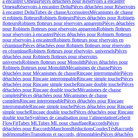
à encastrer Omega
Pièces détachées pour Réservoirs à encastrer
Omega
Réservoirs à encastrer Delta
Pièces détachées pour Réservoirs
à encastrer Delta
Tubes de chasse
Accessoires
Mécanismes de chasse
et robinets flotteurs
Robinets flotteurs
Pièces détachées pour Robinets
flotteurs
Robinets flotteurs pour réservoirs apparents
Pièces détachées
pour Robinets flotteurs pour réservoirs apparents
Robinets flotteurs
pour réservoirs à encastrer
Pièces détachées pour Robinets flotteurs
pour réservoirs à encastrer
Robinets flotteurs pour réservoirs en
céramique
Pièces détachées pour Robinets flotteurs pour réservoirs
en céramique
Robinets flotteurs pour réservoirs, universels
Pièces
détachées pour Robinets flotteurs pour réservoirs,
universels
Robinets flotteurs pour Monolith
Pièces détachées pour
Robinets flotteurs pour Monolith
Mécanismes de chasse
Pièces
détachées pour Mécanismes de chasse
Rinçage interrompable
Pièces
détachées pour Rinçage interrompable
Rinçage simple touche
Pièces
détachées pour Rinçage simple touche
Rinçage double touche
Pièces
détachées pour Rinçage double touche
Mécanismes de chasse
complets
Pièces détachées pour Mécanismes de chasse
complets
Rinçage interrompable
Pièces détachées pour Rinçage
interrompable
Rinçage simple touche
Pièces détachées pour Rinçage
simple touche
Rinçage double touche
Pièces détachées pour Rinçage
double touche
Systèmes de canalisation pour l’alimentation
Geberit
FlowFit
Tubes ML
Tubes ML pour chauffage
Raccords
Pièces
détachées pour Raccords
Manchons
Réductions
Coudes
Tés
Raccords
indémontables
Transitions et raccords, démontables
Pièces détachées