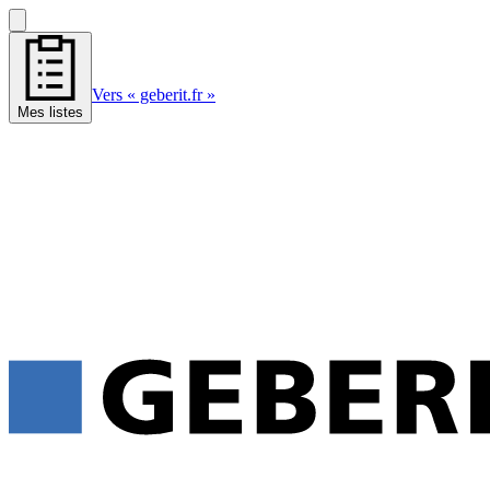
Vers « geberit.fr »
Mes listes