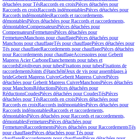
détachées pour Tés
Raccords en croix
Pièces détachées pour
Raccords en croix
Raccords indémontables
Pièces détachées pour
Raccords indémontables
Raccords et raccordements,
démontables
Pièces détachées pour Raccords et raccordements,
démontables
Compensateurs
Pièces détachées pour
Compensateurs
Fermetures
Pièces détachées pour
Fermetures
Manchons pour chauffage
Pièces détachées pour
Manchons pour chauffage
Tés pour chauffage
Pièces détachées pour
Tés pour chauffage
Raccordements pour chauffage
Pièces détachées
pour Raccordements pour chauffage
Accessoires pour Geberit
Mapress Acier Carbone
Etanchements pour tubes et
raccords
Enjoliveurs pour tubes
Fixations pour tubes
Fixations de
raccordements
Joints d'étanchéité
Jeux de vis pour assemblages à
bride
Geberit Mapress Cuivre
Geberit Mapress Cuivre
Pièces
détachées pour Geberit Mapress Cuivre
Manchons
Pièces détachées
pour Manchons
Réductions
Pièces détachées pour
Réductions
Coudes
Pièces détachées pour Coudes
Tés
Pièces
détachées pour Tés
Raccords en croix
Pièces détachées pour
Raccords en croix
Raccords indémontables
Pièces détachées pour
Raccords indémontables
Raccords et raccordements,
démontables
Pièces détachées pour Raccords et raccordements,
démontables
Fermetures
Pièces détachées pour
Fermetures
Raccordements
Pièces détachées pour Raccordements
Tés
pour chauffage
Pièces détachées pour Tés pour
chauffage
Raccordements pour chauffage
Pièces détachées pour