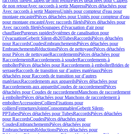
raccords filetés
Clapets de non retour
Pièces détachées pour Clapets
de non retour
Avec raccords à sertir Mapress
Pièces détachées pour
Avec raccords à sertir Mapress
Unités pour compteur d'eau pour
montage encastré
Pièces détachées pour Unités pour compteur d'eau
pour montage encastré
Avec raccords filetés
Pièces détachées pour
Avec raccords filetés
Soupapes d'évacuation d'air pour
chauffage
Purgeurs rapides
Systèmes de canalisation pour
l’évacuation
Geberit Silent-db20
Tubes
Raccords
Pièces détachées
pour Raccords
Coudes
Embranchements
Pièces détachées pour
Embranchements
Réductions
Pièces de nettoyage
Pièces détachées
pour Pièces de nettoyage
Raccordements
Pièces détachées pour
Raccordements
Raccordements à souder
Raccordements à
emboîter
Pièces détachées pour Raccordements à emboîter
Brides de
serrage
Raccords de transition sur d’autres matériaux
Pièces
détachées pour Raccords de transition sur d’autres
matériaux
Raccordements aux appareils
Pièces détachées pour
Raccordements aux appareils
Coudes de raccordement
Pièces
détachées pour Coudes de raccordement
Manchons de raccordement
à emboîter
Pièces détachées pour Manchons de raccordement à
emboîter
Accessoires
Colliers
Fixations pour
colliers
Fermetures
Joints
Consommables
Geberit Silent-
PP
Tubes
Pièces détachées pour Tubes
Raccords
Pièces détachées
pour Raccords
Coudes
Pièces détachées pour
Coudes
Embranchements
Pièces détachées pour
Embranchements
Réductions
Pièces détachées pour