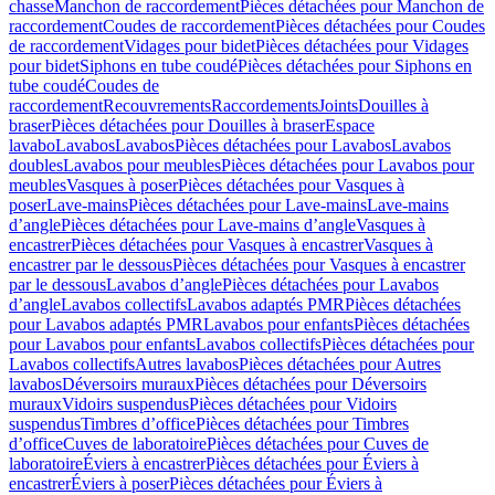
chasse
Manchon de raccordement
Pièces détachées pour Manchon de
raccordement
Coudes de raccordement
Pièces détachées pour Coudes
de raccordement
Vidages pour bidet
Pièces détachées pour Vidages
pour bidet
Siphons en tube coudé
Pièces détachées pour Siphons en
tube coudé
Coudes de
raccordement
Recouvrements
Raccordements
Joints
Douilles à
braser
Pièces détachées pour Douilles à braser
Espace
lavabo
Lavabos
Lavabos
Pièces détachées pour Lavabos
Lavabos
doubles
Lavabos pour meubles
Pièces détachées pour Lavabos pour
meubles
Vasques à poser
Pièces détachées pour Vasques à
poser
Lave-mains
Pièces détachées pour Lave-mains
Lave-mains
d’angle
Pièces détachées pour Lave-mains d’angle
Vasques à
encastrer
Pièces détachées pour Vasques à encastrer
Vasques à
encastrer par le dessous
Pièces détachées pour Vasques à encastrer
par le dessous
Lavabos d’angle
Pièces détachées pour Lavabos
d’angle
Lavabos collectifs
Lavabos adaptés PMR
Pièces détachées
pour Lavabos adaptés PMR
Lavabos pour enfants
Pièces détachées
pour Lavabos pour enfants
Lavabos collectifs
Pièces détachées pour
Lavabos collectifs
Autres lavabos
Pièces détachées pour Autres
lavabos
Déversoirs muraux
Pièces détachées pour Déversoirs
muraux
Vidoirs suspendus
Pièces détachées pour Vidoirs
suspendus
Timbres dʼoffice
Pièces détachées pour Timbres
dʼoffice
Cuves de laboratoire
Pièces détachées pour Cuves de
laboratoire
Éviers à encastrer
Pièces détachées pour Éviers à
encastrer
Éviers à poser
Pièces détachées pour Éviers à