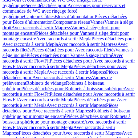
hygiénique
Pièces détachées pour Accessoires pour réservoirs et
commandes de WC avec rinçage forcé
hygiénique
Capteurs
Câbles
Blocs d’alimentation
Pièces détachées
pour Blocs d’alimentation
Composants réseau
Vannes
Vannes à siège
droit
Avec raccords à sertir Mapress
Vannes à siège droit pour
montage encastré
Pièces détachées pour Vannes à siège droit pour
montage encastré
Avec raccords à sertir Mepla
Pièces détachées pour
Avec raccords à sertir Mepla
Avec raccords à sertir Mapress
Avec
raccords filetés
Pièces détachées pour Avec raccords filetés
Vannes à
siège incliné
Pièces détachées pour Vannes à siège incliné
Avec
raccords à sertir FlowFit
Pièces détachées pour Avec raccords à sertir
FlowFit
Avec raccords à sertir Mepla
Pièces détachées pour Avec
raccords à sertir Mepla
Avec raccords à sertir Mapress
Pièces
détachées pour Avec raccords à sertir Mapress
Vannes de
prélèvement
Robinets de vidange
Robinets à boisseau
sphérique
Pièces détachées pour Robinets à boisseau sphérique
Avec
raccords à sertir FlowFit
Pièces détachées pour Avec raccords à sertir
FlowFit
Avec raccords à sertir Mepla
Pièces détachées pour Avec
raccords à sertir Mepla
Avec raccords à sertir Mapress
Pièces
détachées pour Avec raccords à sertir Mapress
Robinets à boisseau
sphérique pour montage encastré
Pièces détachées pour Robinets à
boisseau sphérique pour montage encastré
Avec raccords à sertir
FlowFit
Avec raccords à sertir Mepla
Avec raccords à sertir
Mapress
Pièces détachées pour Avec raccords à sertir Mapress
Avec