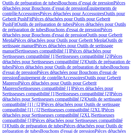
Outils de préparation de tubes
Bouchons d’essai de pression
Pièces
détachées pour Bouchons d’essai de pression
Équipements de
contrôle
Accessoires
Pièces détachées pour Accessoires
Outils pour
Geberit PushFit
Pièces détachées pour Outils pour Geberit
PushFit
Outils de préparation de tubes
Pièces détachées pour Outils
de préparation de tubes
Bouchons d'essai de pression
Pièces
détachées pour Bouchons d'essai de pression
Outils pour Geberit
Mepla
Pièces détachées pour Outils pour Geberit Mepla
Outils de
sertissage manuel
Pièces détachées pour Outils de sertissage
manuel
Sertisseuses compatibilité [1]
Pièces détachées pour
Sertisseuses compatibilité [1]
Sertisseuses compatibilité [2]
Pièces
détachées pour Sertisseuses compatibilité [2]
Outils de préparation de
tubes
Pièces détachées pour Outils de préparation de tubes
Bouchons
d'essai de pression
Pièces détachées pour Bouchons d'essai de
pression
Équipement de contrôle
Accessoires
Outils pour Geberit
Mapress
Pièces détachées pour Outils pour Geberit
Mapress
Sertisseuses compatibilité [1]
Pièces détachées pour
Sertisseuses compatibilité [1]
Sertisseuses compatibilité [2]
Pièces
détachées pour Sertisseuses compatibilité [2]
Outils de sertissage
compatibilité [1] / [2]
Pièces détachées pour Outils de sertissage
compatibilité [1] / [2]
Sertisseuses compatibilité [2XL]
Pièces
détachées pour Sertisseuses compatibilité [2XL]
Sertisseuses
compatibilité [3]
Pièces détachées pour Sertisseuses compatibilité
[3]
Outils de préparation de tubes
Pièces détachées pour Outils de
préparation de tubes
Bouchons d'essai de pression
Pièces détachées