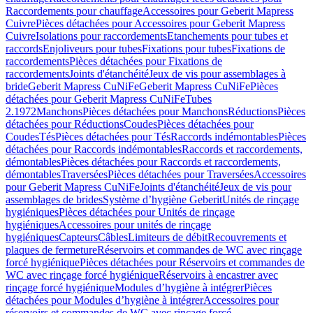
Raccordements pour chauffage
Accessoires pour Geberit Mapress
Cuivre
Pièces détachées pour Accessoires pour Geberit Mapress
Cuivre
Isolations pour raccordements
Etanchements pour tubes et
raccords
Enjoliveurs pour tubes
Fixations pour tubes
Fixations de
raccordements
Pièces détachées pour Fixations de
raccordements
Joints d'étanchéité
Jeux de vis pour assemblages à
bride
Geberit Mapress CuNiFe
Geberit Mapress CuNiFe
Pièces
détachées pour Geberit Mapress CuNiFe
Tubes
2.1972
Manchons
Pièces détachées pour Manchons
Réductions
Pièces
détachées pour Réductions
Coudes
Pièces détachées pour
Coudes
Tés
Pièces détachées pour Tés
Raccords indémontables
Pièces
détachées pour Raccords indémontables
Raccords et raccordements,
démontables
Pièces détachées pour Raccords et raccordements,
démontables
Traversées
Pièces détachées pour Traversées
Accessoires
pour Geberit Mapress CuNiFe
Joints d'étanchéité
Jeux de vis pour
assemblages de brides
Système d’hygiène Geberit
Unités de rinçage
hygiéniques
Pièces détachées pour Unités de rinçage
hygiéniques
Accessoires pour unités de rinçage
hygiéniques
Capteurs
Câbles
Limiteurs de débit
Recouvrements et
plaques de fermeture
Réservoirs et commandes de WC avec rinçage
forcé hygiénique
Pièces détachées pour Réservoirs et commandes de
WC avec rinçage forcé hygiénique
Réservoirs à encastrer avec
rinçage forcé hygiénique
Modules d’hygiène à intégrer
Pièces
détachées pour Modules d’hygiène à intégrer
Accessoires pour
réservoirs et commandes de WC avec rinçage forcé