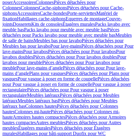
poser
Accessoires
Colonnes
Pièces détachées pour
Colonnes
Colonnes
Cache-siphons
Pièces détachées pour Cache-
siphons
Accessoires
Cache-bondes
Porte-serviettes
Matériel de
fixation
Habillages cache-siphons
Equerres de montage
Couvre-
joints
Dosserets
Kits de consoles
Étagères murales
Packs lavabo avec
meuble bas
Packs lavabo pour meuble avec meuble bas
Pièces
détachées pour Packs lavabo pour meuble avec meuble bas
Meubles
de salle de bains
Meubles bas pour lavabo
Pièces détachées pour
Meubles bas pour lavabo
Pour lave-mains
Pièces détachées pour Pour
lave-mains
Pour lavabos
Pièces détachées pour Pour lavabos
Pour
lavabos doubles
Pièces détachées pour Pour lavabos doubles
Pour
lavabos pour meuble
Pièces détachées pour Pour lavabos pour
meuble
Pour lave-mains d’angle
Pièces détachées pour Pour lave-
mains d’angle
Plans pour vasques
Pièces détachées pour Plans pour
vasques
Pour vasque à poser en forme de coupelle
Pièces détachées
pour Pour vasque à poser en forme de coupelle
Pour vasque à poser
rectangulaire
Pièces détachées pour Pour vasque à poser
rectangulaire
Meubles latéraux
Pièces détachées pour Meubles
latéraux
Meubles latéraux bas
Pièces détachées pour Meubles
latéraux bas
Colonnes hautes
Pièces détachées pour Colonnes
hautes
Colonnes mi-haute
Pièces détachées pour Colonnes mi-
haute
Armoires hautes compactes
Pièces détachées pour Armoires
hautes compactes
Autres meubles
Pièces détachées pour Autres
meubles
Étagères murales
Pièces détachées pour Étagères
murales
Habillages pour bâti-support Duofix pour WC