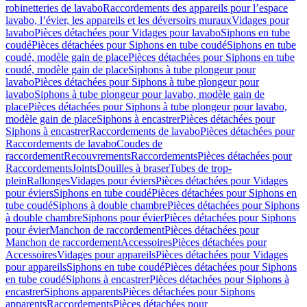
robinetteries de lavabo
Raccordements des appareils pour l’espace
lavabo, l’évier, les appareils et les déversoirs muraux
Vidages pour
lavabo
Pièces détachées pour Vidages pour lavabo
Siphons en tube
coudé
Pièces détachées pour Siphons en tube coudé
Siphons en tube
coudé, modèle gain de place
Pièces détachées pour Siphons en tube
coudé, modèle gain de place
Siphons à tube plongeur pour
lavabo
Pièces détachées pour Siphons à tube plongeur pour
lavabo
Siphons à tube plongeur pour lavabo, modèle gain de
place
Pièces détachées pour Siphons à tube plongeur pour lavabo,
modèle gain de place
Siphons à encastrer
Pièces détachées pour
Siphons à encastrer
Raccordements de lavabo
Pièces détachées pour
Raccordements de lavabo
Coudes de
raccordement
Recouvrements
Raccordements
Pièces détachées pour
Raccordements
Joints
Douilles à braser
Tubes de trop-
plein
Rallonges
Vidages pour éviers
Pièces détachées pour Vidages
pour éviers
Siphons en tube coudé
Pièces détachées pour Siphons en
tube coudé
Siphons à double chambre
Pièces détachées pour Siphons
à double chambre
Siphons pour évier
Pièces détachées pour Siphons
pour évier
Manchon de raccordement
Pièces détachées pour
Manchon de raccordement
Accessoires
Pièces détachées pour
Accessoires
Vidages pour appareils
Pièces détachées pour Vidages
pour appareils
Siphons en tube coudé
Pièces détachées pour Siphons
en tube coudé
Siphons à encastrer
Pièces détachées pour Siphons à
encastrer
Siphons apparents
Pièces détachées pour Siphons
apparents
Raccordements
Pièces détachées pour