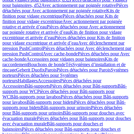
pour baignoires, d52
Avec actionnement par poignée rotative
Pièces
détachées pour Avec actionnement par poignée rotative
Kits de
finition pour vidage excentrique
Pièces détachées pour Kits de
finition pour vidage excentrique
Avec actionnement par poignée
rotative et arrivée d’eau
Pièces détachées pour Avec actionnement
par poignée rotative et arrivée d’eau
Kits de finition pour vidage
excentrique et arrivée d’eau
Pièces détachées pour Kits de finition
pour vidage excentrique et arrivée d’eau
Avec déclenchement par
pression PushControl
Pièces détachées pour Avec déclenchement par
pression PushControl
Avec cache-bonde
Pièces détachées pour Avec
cache-bonde
Accessoires pour vidages pour baignoires
Kits de
raccordement
Bouchons de bonde
Tés
Systèmes d’installation et de
rinçage
Geberit Duofix
Parois
Pièces détachées pour Parois
Systèmes
porteurs
Pièces détachées pour Systèmes
porteurs
Habillages
Accessoires
Pièces détachées pour
Accessoires
Bâti-supports
Pièces détachées pour Bâti-supports
Bâti-
supports pour WC
Pièces détachées pour Bâti-supports pour
WC
Bâti-supports pour lavabos
Pièces détachées pour Bâti-supports
pour lavabos
Bâti-supports pour bidets
Pièces détachées pour Bâti-
supports pour bidets
Bâti-supports pour urinoirs
Pièces détachées
pour Bâti-supports pour urinoirs
Bâti-supports pour douches avec
évacuation murale
Pièces détachées pour Bâti-supports pour douches
avec évacuation murale
Bâti-supports pour douches et
baignoires
Pièces détachées pour Bâti-supports pour douches et