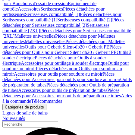
pour Bouchons d'essai de pression
Equipement de
contrôle
Accessoires
Sertisseuses
Pièces détachées pour
Sertisseuses
Sertisseuses compatibilité [1]
Pièces détachées pour
Sertisseuses compatibilité [1]
Sertisseuses compatibilité [2]
Pièces
détachées pour Sertisseuses compatibilité [2]
Sertisseuses
compatibilité [2XL]
Pièces détachées pour Sertisseuses compatibilité
[2XL]
Mallettes universelles
Pièces détachées pour Mallettes
universelles
Mallettes universelles
Pièces détachées pour Mallettes
universelles
Outils pour Geberit Silent-db20 / Geberit PE
Pièces
détachées pour Outils pour Geberit Silent-db20 / Geberit PE
Outils à
souder électrique
Pièces détachées pour Outils à souder
électrique
Accessoires pour outillage à souder électrique
Outils pour
soudure au miroir
Pièces détachées pour Outils pour soudure au
miroir
Accessoires pour outils pour soudure au miroir
Pièces
détachées pour Accessoires pour outils pour soudure au miroir
Outils
de préparation de tubes
Pièces détachées pour Outils de préparation
de tubes
Accessoires pour outils de préparation de tubes
Pièces
détachées pour Accessoires pour outils de préparation de tubes
Aides
à la commande
Télécommandes
Catégories de produits
Lignes de salle de bains
Nouveautés