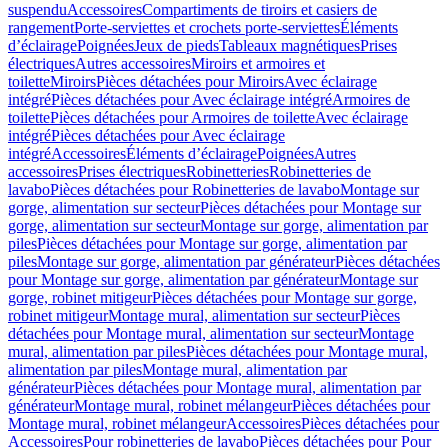
suspendu
Accessoires
Compartiments de tiroirs et casiers de
rangement
Porte-serviettes et crochets porte-serviettes
Éléments
d’éclairage
Poignées
Jeux de pieds
Tableaux magnétiques
Prises
électriques
Autres accessoires
Miroirs et armoires et
toilette
Miroirs
Pièces détachées pour Miroirs
Avec éclairage
intégré
Pièces détachées pour Avec éclairage intégré
Armoires de
toilette
Pièces détachées pour Armoires de toilette
Avec éclairage
intégré
Pièces détachées pour Avec éclairage
intégré
Accessoires
Éléments d’éclairage
Poignées
Autres
accessoires
Prises électriques
Robinetteries
Robinetteries de
lavabo
Pièces détachées pour Robinetteries de lavabo
Montage sur
gorge, alimentation sur secteur
Pièces détachées pour Montage sur
gorge, alimentation sur secteur
Montage sur gorge, alimentation par
piles
Pièces détachées pour Montage sur gorge, alimentation par
piles
Montage sur gorge, alimentation par générateur
Pièces détachées
pour Montage sur gorge, alimentation par générateur
Montage sur
gorge, robinet mitigeur
Pièces détachées pour Montage sur gorge,
robinet mitigeur
Montage mural, alimentation sur secteur
Pièces
détachées pour Montage mural, alimentation sur secteur
Montage
mural, alimentation par piles
Pièces détachées pour Montage mural,
alimentation par piles
Montage mural, alimentation par
générateur
Pièces détachées pour Montage mural, alimentation par
générateur
Montage mural, robinet mélangeur
Pièces détachées pour
Montage mural, robinet mélangeur
Accessoires
Pièces détachées pour
Accessoires
Pour robinetteries de lavabo
Pièces détachées pour Pour