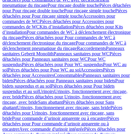
pneumatique du rinçage
Pour rinçage double touche
Pièces détachées
pour Pour rinçage double touche
Pour rinçage simple touche
Pièces
détachées pour Pour rinçage simple touche
Accessoires pour
commandes de WC
Pièces détachées pour Accessoires pour
commandes de WC
Kits d’installation
Pièces détachées pour Kits
d’installation
Pour commandes de WC à déclenchement électronique
du rinçage
Pièces détachées pour Pour commandes de WC à
déclenchement électronique du rinçage
Pour commandes de WC à
déclenchement pneumatique du rinçage
Raccordements
Panneaux
sanitaires Geberit Monolith
Panneaux sanitaires pour WC
Pièces
détachées pour Panneaux sanitaires pour WC
Pour WC
suspendus
Pièces détachées pour Pour WC suspendus
Pour WC au
sol
Pièces détachées pour Pour WC au sol
Accessoires
Pièces
détachées pour Accessoires
Consommables
Panneaux sanitaires pour
bidets
Pièces détachées pour Panneaux sanitaires pour bidets
Pour
bidets suspendus et au sol
Pièces détachées pour Pour bidets
suspendus et au sol
Urinoirs
Urinoirs, fonctionnement avec rinçage,
avec bride
Pièces détachées pour Urinoirs, fonctionnement avec
rinçage, avec bride
Sans abattant
Pièces détachées pour Sans
abattant
Urinoirs, fonctionnement avec rinçage, sans bride
Pièces
détachées pour Urinoirs, fonctionnement avec rinçage, sans
bride
Pour commande d’urinoir apparente ou à encastrer
Pièces
détachées pour Pour commande d’urinoir apparente ou à
encastrer
Avec commande d'urinoir intégrée
Pièces détachées pour