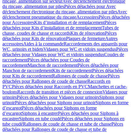
rinçage, alimentation sur secteur
Avec déclenchement électronique
du rinçage, alimentation par piles
Pièces détachées pour Avec
déclenchement électronique du rinçage, alimentation par piles
Avec
déclenchement pneumatique du rinçage
Accessoires
Pièces détachées
pour Accessoires
Kits d’installation et de remplacement
Pièces
détachées pour Kits d’installation et de remplacement
Tubes de
chasse, coudes de chasse et raccords
Kits de rénovation
Pièces
détachées pour Kits de rénovation
Plaques de fermeture
Autres
accessoires
Aides à la commande
Raccordements des appareils pour
WC, urinoirs et bidets
Vidages pour WC et vidoirs suspendus
Pièces
détachées pour Vidages pour WC et vidoirs suspendus
Coudes de
raccordement
Pièces détachées pour Coudes de
raccordement
Manchon de raccordement
Pièces détachées pour
Manchon de raccordement
Kits de raccordement
Pièces détachées
pour Kits de raccordement
Rallonges de coude de chasse
Pièces
détachées pour Rallonges de coude de chasse
Raccords en
PVC
Pièces détachées pour Raccords en PVC
Manchettes et cache-
boulons
Raccords de transition et pièces de connexion
Vidages pour
urinoirs
Pièces détachées pour Vidages pour urinoirs
Siphons pour
urinoir
Pièces détachées pour Siphons pour urinoir
Siphons en forme
d’escargot
Pièces détachées pour Siphons en forme
d’escargot
Siphons à encastrer
Pièces détachées pour Siphons à
encastrer
Siphons en tube coudé
Pièces détachées pour Siphons en
tube coudé
Rallonges de coude de chasse et tube de chasse
Pièces
détachées pour Rallonges de coude de chasse et tube de