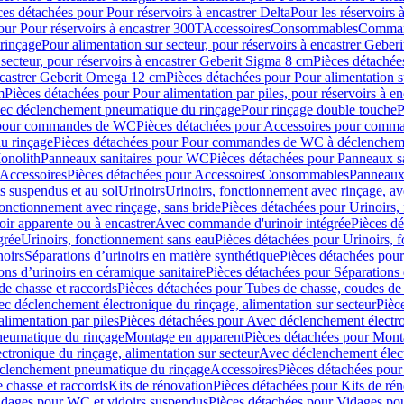
ces détachées pour Pour réservoirs à encastrer Delta
Pour les réservoirs 
our Pour réservoirs à encastrer 300T
Accessoires
Consommables
Command
rinçage
Pour alimentation sur secteur, pour réservoirs à encastrer Gebe
 secteur, pour réservoirs à encastrer Geberit Sigma 8 cm
Pièces détachées
encastrer Geberit Omega 12 cm
Pièces détachées pour Pour alimentation s
m
Pièces détachées pour Pour alimentation par piles, pour réservoirs à 
c déclenchement pneumatique du rinçage
Pour rinçage double touche
P
 pour commandes de WC
Pièces détachées pour Accessoires pour com
u rinçage
Pièces détachées pour Pour commandes de WC à déclencheme
onolith
Panneaux sanitaires pour WC
Pièces détachées pour Panneaux s
Accessoires
Pièces détachées pour Accessoires
Consommables
Panneaux 
s suspendus et au sol
Urinoirs
Urinoirs, fonctionnement avec rinçage, av
fonctionnement avec rinçage, sans bride
Pièces détachées pour Urinoirs,
ir apparente ou à encastrer
Avec commande d'urinoir intégrée
Pièces d
grée
Urinoirs, fonctionnement sans eau
Pièces détachées pour Urinoirs, 
noirs
Séparations d’urinoirs en matière synthétique
Pièces détachées pour
ons d’urinoirs en céramique sanitaire
Pièces détachées pour Séparations 
de chasse et raccords
Pièces détachées pour Tubes de chasse, coudes de 
c déclenchement électronique du rinçage, alimentation sur secteur
Pièc
limentation par piles
Pièces détachées pour Avec déclenchement électron
neumatique du rinçage
Montage en apparent
Pièces détachées pour Mont
tronique du rinçage, alimentation sur secteur
Avec déclenchement électr
clenchement pneumatique du rinçage
Accessoires
Pièces détachées pour
 chasse et raccords
Kits de rénovation
Pièces détachées pour Kits de ré
dages pour WC et vidoirs suspendus
Pièces détachées pour Vidages po