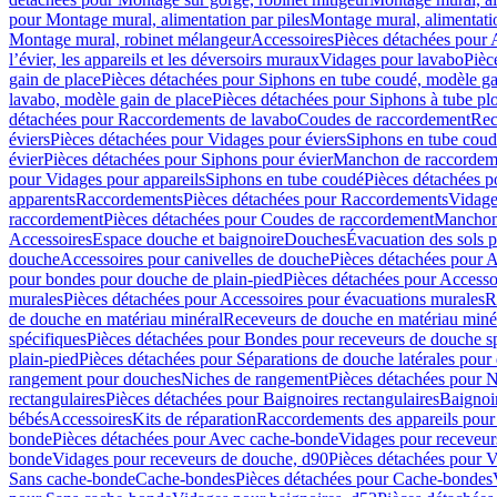
pour Montage mural, alimentation par piles
Montage mural, alimentati
Montage mural, robinet mélangeur
Accessoires
Pièces détachées pour 
l’évier, les appareils et les déversoirs muraux
Vidages pour lavabo
Pièc
gain de place
Pièces détachées pour Siphons en tube coudé, modèle ga
lavabo, modèle gain de place
Pièces détachées pour Siphons à tube pl
détachées pour Raccordements de lavabo
Coudes de raccordement
Rec
éviers
Pièces détachées pour Vidages pour éviers
Siphons en tube cou
évier
Pièces détachées pour Siphons pour évier
Manchon de raccordem
pour Vidages pour appareils
Siphons en tube coudé
Pièces détachées p
apparents
Raccordements
Pièces détachées pour Raccordements
Vidage
raccordement
Pièces détachées pour Coudes de raccordement
Manchon
Accessoires
Espace douche et baignoire
Douches
Évacuation des sols 
douche
Accessoires pour canivelles de douche
Pièces détachées pour A
pour bondes pour douche de plain-pied
Pièces détachées pour Accesso
murales
Pièces détachées pour Accessoires pour évacuations murales
R
de douche en matériau minéral
Receveurs de douche en matériau miné
spécifiques
Pièces détachées pour Bondes pour receveurs de douche s
plain-pied
Pièces détachées pour Séparations de douche latérales pour
rangement pour douches
Niches de rangement
Pièces détachées pour 
rectangulaires
Pièces détachées pour Baignoires rectangulaires
Baignoi
bébés
Accessoires
Kits de réparation
Raccordements des appareils pour 
bonde
Pièces détachées pour Avec cache-bonde
Vidages pour receveur
bonde
Vidages pour receveurs de douche, d90
Pièces détachées pour 
Sans cache-bonde
Cache-bondes
Pièces détachées pour Cache-bondes