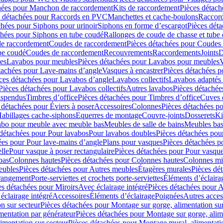
hées pour Manchon de raccordement
Kits de raccordement
Pièces détach
s détachées pour Raccords en PVC
Manchettes et cache-boulons
Raccord
chées pour Siphons pour urinoir
Siphons en forme d’escargot
Pièces dét
chées pour Siphons en tube coudé
Rallonges de coude de chasse et tube 
de raccordement
Coudes de raccordement
Pièces détachées pour Coudes
be coudé
Coudes de raccordement
Recouvrements
Raccordements
Joints
D
es
Lavabos pour meubles
Pièces détachées pour Lavabos pour meubles
V
tachées pour Lave-mains d’angle
Vasques à encastrer
Pièces détachées p
ces détachées pour Lavabos d’angle
Lavabos collectifs
Lavabos adapté
Pièces détachées pour Lavabos collectifs
Autres lavabos
Pièces détachée
uspendus
Timbres dʼoffice
Pièces détachées pour Timbres dʼoffice
Cuves d
 détachées pour Éviers à poser
Accessoires
Colonnes
Pièces détachées p
abillages cache-siphons
Equerres de montage
Couvre-joints
Dosserets
Ki
vabo pour meuble avec meuble bas
Meubles de salle de bains
Meubles bas
 détachées pour Pour lavabos
Pour lavabos doubles
Pièces détachées pou
ées pour Pour lave-mains d’angle
Plans pour vasques
Pièces détachées p
lle
Pour vasque à poser rectangulaire
Pièces détachées pour Pour vasque
bas
Colonnes hautes
Pièces détachées pour Colonnes hautes
Colonnes mi
eubles
Pièces détachées pour Autres meubles
Étagères murales
Pièces dé
 rangement
Porte-serviettes et crochets porte-serviettes
Éléments d’éclaira
es détachées pour Miroirs
Avec éclairage intégré
Pièces détachées pour A
éclairage intégré
Accessoires
Éléments d’éclairage
Poignées
Autres acces
n sur secteur
Pièces détachées pour Montage sur gorge, alimentation sur
mentation par générateur
Pièces détachées pour Montage sur gorge, alim
imentation sur secteur
Pièces détachées pour Montage mural, alimentatio