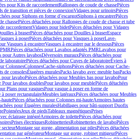
ées pour Kits de raccordement
Rallonges de coude de chasse
Pièces
s de transition et pièces de connexion
Vidages pour urinoirs
Pièces
achées pour Siphons en forme d’escargot
Siphons à encastrer
Pièces
de chasse
Pièces détachées pour Rallonges de coude de chasse et tube
 de raccordement
Vidages pour bidet
Pièces détachées pour Vidages
ouilles à braser
Pièces détachées pour Douilles à braser
Espace
asques à poser
Pièces détachées pour Vasques à poser
Lave-
our Vasques à encastrer
Vasques à encastrer par le dessous
Pièces
s PMR
Pièces détachées pour Lavabos adaptés PMR
Lavabos pour
s pour Autres lavabos
Déversoirs muraux
Pièces détachées pour
e laboratoire
Pièces détachées pour Cuves de laboratoire
Éviers à
our Colonnes
Colonnes
Cache-siphons
Pièces détachées pour Cache-
ts de consoles
Étagères murales
Packs lavabo avec meuble bas
Packs
 pour lavabo
Pièces détachées pour Meubles bas pour lavabo
Pour
r Pour lavabos doubles
Pour lavabos pour meuble
Pièces détachées
our Plans pour vasques
Pour vasque à poser en forme de
 à poser rectangulaire
Meubles latéraux
Pièces détachées pour Meubles
-haute
Pièces détachées pour Colonnes mi-haute
Armoires hautes
tachées pour Étagères murales
Habillages pour bâti-support Duofix
ge
Poignées
Jeux de pieds
Tableaux magnétiques
Prises
vec éclairage intégré
Armoires de toilette
Pièces détachées pour
soires
Prises électriques
Robinetteries
Robinetteries de lavabo
Pièces
 secteur
Montage sur gorge, alimentation par piles
Pièces détachées
entation par générateur
Montage sur gorge, robinet mitigeur
Pièces
n sur secteur
Montage mural, alimentation par piles
Pièces détachées