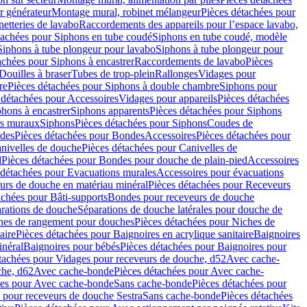
r générateur
Montage mural, robinet mélangeur
Pièces détachées pour
netteries de lavabo
Raccordements des appareils pour l’espace lavabo,
tachées pour Siphons en tube coudé
Siphons en tube coudé, modèle
Siphons à tube plongeur pour lavabo
Siphons à tube plongeur pour
achées pour Siphons à encastrer
Raccordements de lavabo
Pièces
Douilles à braser
Tubes de trop-plein
Rallonges
Vidages pour
re
Pièces détachées pour Siphons à double chambre
Siphons pour
 détachées pour Accessoires
Vidages pour appareils
Pièces détachées
hons à encastrer
Siphons apparents
Pièces détachées pour Siphons
rs muraux
Siphons
Pièces détachées pour Siphons
Coudes de
des
Pièces détachées pour Bondes
Accessoires
Pièces détachées pour
nivelles de douche
Pièces détachées pour Canivelles de
d
Pièces détachées pour Bondes pour douche de plain-pied
Accessoires
 détachées pour Evacuations murales
Accessoires pour évacuations
urs de douche en matériau minéral
Pièces détachées pour Receveurs
achées pour Bâti-supports
Bondes pour receveurs de douche
arations de douche
Séparations de douche latérales pour douche de
hes de rangement pour douches
Pièces détachées pour Niches de
aire
Pièces détachées pour Baignoires en acrylique sanitaire
Baignoires
inéral
Baignoires pour bébés
Pièces détachées pour Baignoires pour
tachées pour Vidages pour receveurs de douche, d52
Avec cache-
che, d62
Avec cache-bonde
Pièces détachées pour Avec cache-
ées pour Avec cache-bonde
Sans cache-bonde
Pièces détachées pour
 pour receveurs de douche Sestra
Sans cache-bonde
Pièces détachées