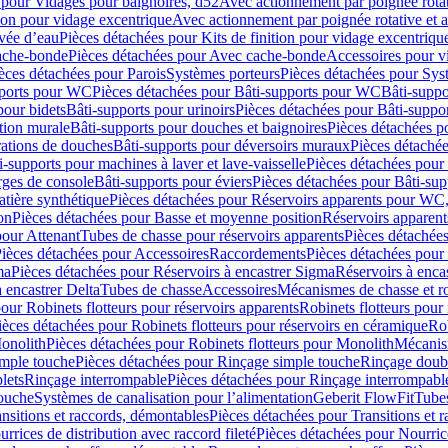
 pour Vidages pour baignoires, d52
Avec actionnement par poignée rota
tion pour vidage excentrique
Avec actionnement par poignée rotative et a
ivée d’eau
Pièces détachées pour Kits de finition pour vidage excentrique
ache-bonde
Pièces détachées pour Avec cache-bonde
Accessoires pour v
èces détachées pour Parois
Systèmes porteurs
Pièces détachées pour Sys
pports pour WC
Pièces détachées pour Bâti-supports pour WC
Bâti-suppo
pour bidets
Bâti-supports pour urinoirs
Pièces détachées pour Bâti-suppor
tion murale
Bâti-supports pour douches et baignoires
Pièces détachées p
rations de douches
Bâti-supports pour déversoirs muraux
Pièces détaché
i-supports pour machines à laver et lave-vaisselle
Pièces détachées pour 
rges de console
Bâti-supports pour éviers
Pièces détachées pour Bâti-sup
tière synthétique
Pièces détachées pour Réservoirs apparents pour WC,
on
Pièces détachées pour Basse et moyenne position
Réservoirs apparent
pour Attenant
Tubes de chasse pour réservoirs apparents
Pièces détachées
ièces détachées pour Accessoires
Raccordements
Pièces détachées pou
ma
Pièces détachées pour Réservoirs à encastrer Sigma
Réservoirs à enc
 encastrer Delta
Tubes de chasse
Accessoires
Mécanismes de chasse et rob
our Robinets flotteurs pour réservoirs apparents
Robinets flotteurs pour 
ièces détachées pour Robinets flotteurs pour réservoirs en céramique
Rob
Monolith
Pièces détachées pour Robinets flotteurs pour Monolith
Mécanis
imple touche
Pièces détachées pour Rinçage simple touche
Rinçage doub
lets
Rinçage interrompable
Pièces détachées pour Rinçage interrompabl
touche
Systèmes de canalisation pour l’alimentation
Geberit FlowFit
Tube
nsitions et raccords, démontables
Pièces détachées pour Transitions et 
rrices de distribution avec raccord fileté
Pièces détachées pour Nourrice