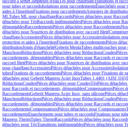
raccord à sertir
Compteurs d'eau
Tés pour chauffage
Transitions et rac
pour tubes et raccords
Isolations pour raccordements
Étanchéités pour t
aides à l'insertion
Fixations pour raccordements
Armoires de distributi
ML
Tubes ML pour chauffage
Raccords
Pièces détachées pour Raccor
détachées pour Tés
Raccords indémontables
Pièces détachées pour Ra
démontables
Raccordements
Pièces détachées pour Raccordements
Nou
détachées pour Nourrices de distribution avec raccord fileté
Compteurs
chauffage
Accessoires
Pièces détachées pour Accessoires
Isolations pou
protection et aides à l'insertion
Fixations de raccordements
Pièces déta
distribution
Joints d'étanchéité
Geberit Mepla
Tubes multicouches pour 
Manchons
Réductions
Pièces détachées pour Réductions
Coudes
Pièces
raccordements, démontables
Pièces détachées pour Raccords et racco
raccord fileté
Pièces détachées pour Nourrices de distribution avec racc
pour chauffage
Accessoires
Pièces détachées pour Accessoires
Isolatio
tubes
Fixations de raccordements
Pièces détachées pour Fixations de 
détachées pour Geberit Mapress Acier Inox
Tubes 1.4401 (AISI 316)
T
Réductions
Coudes
Pièces détachées pour Coudes
Tés
Pièces détachées
pour Raccords et raccordements, démontables
Compensateurs
Pièces 
Raccordements
Geberit Mapress Acier Inox, sans silicone
Pièces détac
Manchons
Réductions
Pièces détachées pour Réductions
Coudes
Pièces
raccordements, démontables
Pièces détachées pour Raccords et racco
Raccordements
Compensateurs
Pièces détachées pour Compensateurs
T
raccordements
Etanchements pour tubes et raccords
Fixations pour tub
Mapress Therm
Tubes Therm
Raccords
Pièces détachées pour Raccord
détachées pour Tés
Transitions indémontables
Pièces détachées pour T