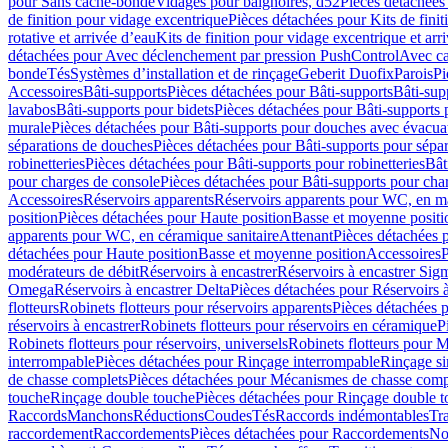
pour Sans cache-bonde
Vidages pour baignoires, d52
Pièces détachées
de finition pour vidage excentrique
Pièces détachées pour Kits de fini
rotative et arrivée d’eau
Kits de finition pour vidage excentrique et arr
détachées pour Avec déclenchement par pression PushControl
Avec c
bonde
Tés
Systèmes d’installation et de rinçage
Geberit Duofix
Parois
Pi
Accessoires
Bâti-supports
Pièces détachées pour Bâti-supports
Bâti-su
lavabos
Bâti-supports pour bidets
Pièces détachées pour Bâti-supports 
murale
Pièces détachées pour Bâti-supports pour douches avec évacua
séparations de douches
Pièces détachées pour Bâti-supports pour sépa
robinetteries
Pièces détachées pour Bâti-supports pour robinetteries
Bât
pour charges de console
Pièces détachées pour Bâti-supports pour cha
Accessoires
Réservoirs apparents
Réservoirs apparents pour WC, en ma
position
Pièces détachées pour Haute position
Basse et moyenne positi
apparents pour WC, en céramique sanitaire
Attenant
Pièces détachées 
détachées pour Haute position
Basse et moyenne position
Accessoires
P
modérateurs de débit
Réservoirs à encastrer
Réservoirs à encastrer Sig
Omega
Réservoirs à encastrer Delta
Pièces détachées pour Réservoirs à
flotteurs
Robinets flotteurs pour réservoirs apparents
Pièces détachées p
réservoirs à encastrer
Robinets flotteurs pour réservoirs en céramique
P
Robinets flotteurs pour réservoirs, universels
Robinets flotteurs pour 
interrompable
Pièces détachées pour Rinçage interrompable
Rinçage s
de chasse complets
Pièces détachées pour Mécanismes de chasse comp
touche
Rinçage double touche
Pièces détachées pour Rinçage double 
Raccords
Manchons
Réductions
Coudes
Tés
Raccords indémontables
Tra
raccordement
Raccordements
Pièces détachées pour Raccordements
Nou