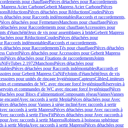
cordements pour chauffage
Pièces détachées pour Raccordements
t Mapress Acier Carbone
Geberit Mapress Acier Carbone
Pièces
hons
Réductions
Pièces détachées pour Réductions
Coudes
Pièces
es détachées pour Raccords indémontables
Raccords et raccordements,
Pièces détachées pour Fermetures
Manchons pour chauffage
Pièces
 détachées pour Raccordements pour chauffage
Accessoires pour
ints d'étanchéité
Jeux de vis pour assemblages à bride
Geberit Mapress
étachées pour Réductions
Coudes
Pièces détachées pour
ur Raccords indémontables
Raccords et raccordements,
es détachées pour Raccordements
Tés pour chauffage
Pièces détachées
ess Cuivre
Pièces détachées pour Accessoires pour Geberit Mapress
nts
Pièces détachées pour Fixations de raccordements
Joints
CuNiFe
Tubes 2.1972
Manchons
Pièces détachées pour
tables
Pièces détachées pour Raccords indémontables
Raccords et
soires pour Geberit Mapress CuNiFe
Joints d'étanchéité
Jeux de vis
essoires pour unités de rinçage hygiéniques
Capteurs
Câbles
Limiteurs
voirs et commandes de WC avec rinçage forcé hygiénique
Réservoirs à
éservoirs et commandes de WC avec rinçage forcé hygiénique
Pièces
étachées pour Blocs d’alimentation
Composants réseau
Vannes
Vannes
ge encastré
Avec raccords à sertir Mepla
Pièces détachées pour Avec
ièces détachées pour Vannes à siège incliné
Avec raccords à sertir
Avec raccords à sertir Mapress
Pièces détachées pour Avec raccords à
Avec raccords à sertir FlowFit
Pièces détachées pour Avec raccords à
 pour Avec raccords à sertir Mapress
Robinets à boisseau sphérique
s à sertir Mepla
Avec raccords à sertir Mapress
Pièces détachées pour