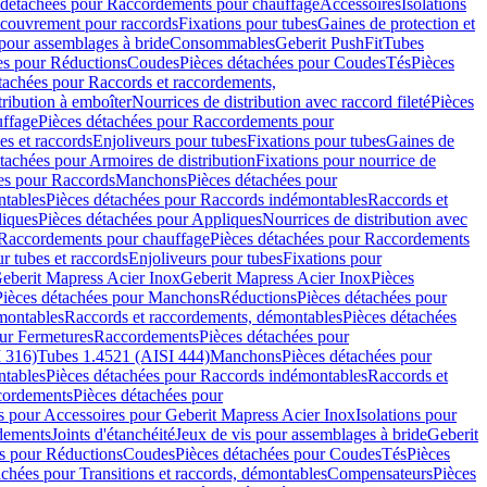
 détachées pour Raccordements pour chauffage
Accessoires
Isolations
couvrement pour raccords
Fixations pour tubes
Gaines de protection et
 pour assemblages à bride
Consommables
Geberit PushFit
Tubes
es pour Réductions
Coudes
Pièces détachées pour Coudes
Tés
Pièces
tachées pour Raccords et raccordements,
tribution à emboîter
Nourrices de distribution avec raccord fileté
Pièces
ffage
Pièces détachées pour Raccordements pour
s et raccords
Enjoliveurs pour tubes
Fixations pour tubes
Gaines de
tachées pour Armoires de distribution
Fixations pour nourrice de
es pour Raccords
Manchons
Pièces détachées pour
tables
Pièces détachées pour Raccords indémontables
Raccords et
iques
Pièces détachées pour Appliques
Nourrices de distribution avec
Raccordements pour chauffage
Pièces détachées pour Raccordements
 tubes et raccords
Enjoliveurs pour tubes
Fixations pour
eberit Mapress Acier Inox
Geberit Mapress Acier Inox
Pièces
Pièces détachées pour Manchons
Réductions
Pièces détachées pour
montables
Raccords et raccordements, démontables
Pièces détachées
ur Fermetures
Raccordements
Pièces détachées pour
 316)
Tubes 1.4521 (AISI 444)
Manchons
Pièces détachées pour
tables
Pièces détachées pour Raccords indémontables
Raccords et
ordements
Pièces détachées pour
s pour Accessoires pour Geberit Mapress Acier Inox
Isolations pour
rdements
Joints d'étanchéité
Jeux de vis pour assemblages à bride
Geberit
s pour Réductions
Coudes
Pièces détachées pour Coudes
Tés
Pièces
achées pour Transitions et raccords, démontables
Compensateurs
Pièces