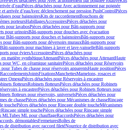
tive
Pièces détachées pour Avec actionnement par poignée rotative
Kits
rrivée d’eau
Pièces détachées pour Avec actionnement par poignée
 et arrivée d’eau
Avec déclenchement par pression PushControl
Pièces
idages pour baignoires
Kits de raccordement
Bouchons de
tèmes porteurs
Habillages
Accessoires
Pièces détachées pour
rts pour lavabos
Pièces détachées pour Bâti-supports pour
ts pour urinoirs
Bâti-supports pour douches avec évacuation
our Bâti-supports pour douches et baignoires
Bâti-supports pour
es pour Bâti-supports pour déversoirs muraux
Bâti-supports pour
Bâti-supports pour machines à laver et lave-vaisselle
Bâti-supports
ports pour éviers
Accessoires
Pièces détachées pour
 en matière synthétique
Attenant
Pièces détachées pour Attenant
Haute
s pour WC, en céramique sanitaire
Pièces détachées pour Réservoirs
 pour Tubes de chasse pour réservoirs apparents
Haute position
Pièces
r Raccordements
Joints
Fixations
Manchettes
Mamelons, rosaces et
astrer Omega
Pièces détachées pour Réservoirs à encastrer
inets flotteurs
Robinets flotteurs
Pièces détachées pour Robinets
réservoirs à encastrer
Pièces détachées pour Robinets flotteurs pour
inets flotteurs pour réservoirs, universels
Pièces détachées pour
mes de chasse
Pièces détachées pour Mécanismes de chasse
Rinçage
le touche
Pièces détachées pour Rinçage double touche
Mécanismes
e
Rinçage simple touche
Pièces détachées pour Rinçage simple
s ML
Tubes ML pour chauffage
Raccords
Pièces détachées pour
raccords, démontables
Fermetures
Boîtes de
s de distribution avec raccord fileté
Nourrice de distribution avec