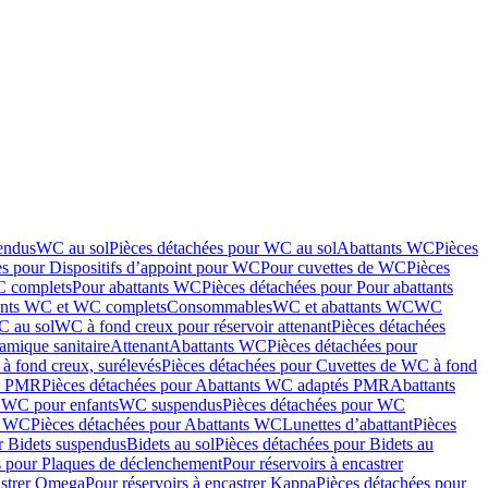
endus
WC au sol
Pièces détachées pour WC au sol
Abattants WC
Pièces
es pour Dispositifs d’appoint pour WC
Pour cuvettes de WC
Pièces
C complets
Pour abattants WC
Pièces détachées pour Pour abattants
ants WC et WC complets
Consommables
WC et abattants WC
WC
C au sol
WC à fond creux pour réservoir attenant
Pièces détachées
amique sanitaire
Attenant
Abattants WC
Pièces détachées pour
à fond creux, surélevés
Pièces détachées pour Cuvettes de WC à fond
és PMR
Pièces détachées pour Abattants WC adaptés PMR
Abattants
r WC pour enfants
WC suspendus
Pièces détachées pour WC
s WC
Pièces détachées pour Abattants WC
Lunettes d’abattant
Pièces
r Bidets suspendus
Bidets au sol
Pièces détachées pour Bidets au
s pour Plaques de déclenchement
Pour réservoirs à encastrer
astrer Omega
Pour réservoirs à encastrer Kappa
Pièces détachées pour