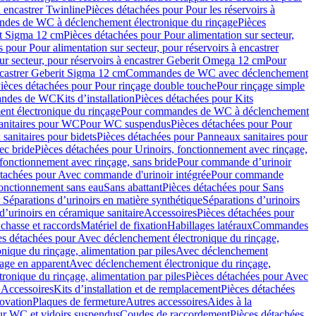
à encastrer Twinline
Pièces détachées pour Pour les réservoirs à
es de WC à déclenchement électronique du rinçage
Pièces
rit Sigma 12 cm
Pièces détachées pour Pour alimentation sur secteur,
 pour Pour alimentation sur secteur, pour réservoirs à encastrer
ur secteur, pour réservoirs à encastrer Geberit Omega 12 cm
Pour
encastrer Geberit Sigma 12 cm
Commandes de WC avec déclenchement
ièces détachées pour Pour rinçage double touche
Pour rinçage simple
mandes de WC
Kits d’installation
Pièces détachées pour Kits
nt électronique du rinçage
Pour commandes de WC à déclenchement
anitaires pour WC
Pour WC suspendus
Pièces détachées pour Pour
sanitaires pour bidets
Pièces détachées pour Panneaux sanitaires pour
ec bride
Pièces détachées pour Urinoirs, fonctionnement avec rinçage,
 fonctionnement avec rinçage, sans bride
Pour commande d’urinoir
étachées pour Avec commande d'urinoir intégrée
Pour commande
fonctionnement sans eau
Sans abattant
Pièces détachées pour Sans
 Séparations d’urinoirs en matière synthétique
Séparations d’urinoirs
d’urinoirs en céramique sanitaire
Accessoires
Pièces détachées pour
chasse et raccords
Matériel de fixation
Habillages latéraux
Commandes
es détachées pour Avec déclenchement électronique du rinçage,
ique du rinçage, alimentation par piles
Avec déclenchement
age en apparent
Avec déclenchement électronique du rinçage,
onique du rinçage, alimentation par piles
Pièces détachées pour Avec
 Accessoires
Kits d’installation et de remplacement
Pièces détachées
novation
Plaques de fermeture
Autres accessoires
Aides à la
ur WC et vidoirs suspendus
Coudes de raccordement
Pièces détachées