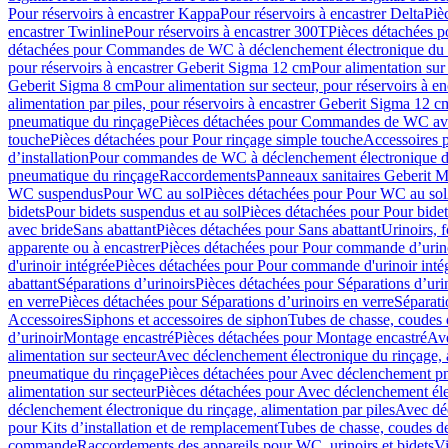
Pour réservoirs à encastrer Kappa
Pour réservoirs à encastrer Delta
Piè
encastrer Twinline
Pour réservoirs à encastrer 300T
Pièces détachées p
détachées pour Commandes de WC à déclenchement électronique du 
pour réservoirs à encastrer Geberit Sigma 12 cm
Pour alimentation sur
Geberit Sigma 8 cm
Pour alimentation sur secteur, pour réservoirs à 
alimentation par piles, pour réservoirs à encastrer Geberit Sigma 12 c
pneumatique du rinçage
Pièces détachées pour Commandes de WC ave
touche
Pièces détachées pour Pour rinçage simple touche
Accessoires
d’installation
Pour commandes de WC à déclenchement électronique d
pneumatique du rinçage
Raccordements
Panneaux sanitaires Geberit M
WC suspendus
Pour WC au sol
Pièces détachées pour Pour WC au sol
bidets
Pour bidets suspendus et au sol
Pièces détachées pour Pour bidet
avec bride
Sans abattant
Pièces détachées pour Sans abattant
Urinoirs, 
apparente ou à encastrer
Pièces détachées pour Pour commande d’urino
d'urinoir intégrée
Pièces détachées pour Pour commande d'urinoir inté
abattant
Séparations d’urinoirs
Pièces détachées pour Séparations d’uri
en verre
Pièces détachées pour Séparations d’urinoirs en verre
Séparati
Accessoires
Siphons et accessoires de siphon
Tubes de chasse, coudes 
dʼurinoir
Montage encastré
Pièces détachées pour Montage encastré
Ave
alimentation sur secteur
Avec déclenchement électronique du rinçage, a
pneumatique du rinçage
Pièces détachées pour Avec déclenchement p
alimentation sur secteur
Pièces détachées pour Avec déclenchement élec
déclenchement électronique du rinçage, alimentation par piles
Avec dé
pour Kits d’installation et de remplacement
Tubes de chasse, coudes de
commande
Raccordements des appareils pour WC, urinoirs et bidets
Vi