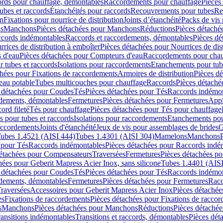
cords pour chauffage, démontables
Raccordements pour chauffage
Pièces
ubes et raccords
Étanchéités pour raccords
Recouvrements pour tubes
Re
on
Fixations pour nourrice de distribution
Joints d’étanchéité
Packs de vis
ds
Manchons
Pièces détachées pour Manchons
Réductions
Pièces détaché
ccords indémontables
Raccords et raccordements, démontables
Pièces dé
rrices de distribution à emboîter
Pièces détachées pour Nourrices de dis
 d'eau
Pièces détachées pour Compteurs d'eau
Raccordements pour chau
r tubes et raccords
Isolations pour raccordements
Etanchements pour tube
chées pour Fixations de raccordements
Armoires de distribution
Pièces dé
eau potable
Tubes multicouches pour chauffage
Raccords
Pièces détaché
 détachées pour Coudes
Tés
Pièces détachées pour Tés
Raccords indémon
rdements, démontables
Fermetures
Pièces détachées pour Fermetures
Appl
ord fileté
Tés pour chauffage
Pièces détachées pour Tés pour chauffage
ns pour tubes et raccords
Isolations pour raccordements
Etanchements pour
raccordements
Joints d'étanchéité
Jeux de vis pour assemblages de brides
G
ubes 1.4521 (AISI 444)
Tubes 1.4301 (AISI 304)
Mamelons
Manchons
 pour Tés
Raccords indémontables
Pièces détachées pour Raccords indé
détachées pour Compensateurs
Traversées
Fermetures
Pièces détachées po
hées pour Geberit Mapress Acier Inox, sans silicone
Tubes 1.4401 (AISI
 détachées pour Coudes
Tés
Pièces détachées pour Tés
Raccords indémon
rdements, démontables
Fermetures
Pièces détachées pour Fermetures
Racc
raversées
Accessoires pour Geberit Mapress Acier Inox
Pièces détachée
es
Fixations de raccordements
Pièces détachées pour Fixations de racco
s
Manchons
Pièces détachées pour Manchons
Réductions
Pièces détachée
ransitions indémontables
Transitions et raccords, démontables
Pièces dét