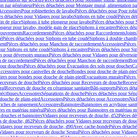
on par générateur
Pièces détachées pour Montage mural, alimentation pa
Accessoires
Pour robinetteries de lavabo
Pièces détachées pour Pour robi
es détachées pour Vidages pour lavabo
Siphons en tube coudé
Pièces dé
in de place
Siphons à tube plongeur pour lavabo
Pièces détachées pour 
ongeur pour lavabo, modèle gain de place
Siphons à encastrer
Pièces dét
ouvrements
Raccordements
Pièces détachées pour Raccordements
Joints
dé
Pièces détachées pour Siphons en tube coudé
Siphons à double chamb
ent
Pièces détachées pour Manchon de raccordement
Accessoires
Pièces
our Siphons en tube coudé
Siphons à encastrer
Pièces détachées pour Sip
s pour déversoirs muraux
Pièces détachées pour Vidages pour déversoi
 de raccordement
Pièces détachées pour Manchon de raccordement
Bon
pour douches
Pièces détachées pour Évacuation des sols pour douches
Ca
ccessoires pour canivelles de douche
Bondes pour douche de plain-pie
ires pour bondes pour douche de plain-pied
Evacuations murales
Pièces
eceveurs de douche
Pièces détachées pour Receveurs de douche
Receve
ral
Receveurs de douche en céramique sanitaire
Bâti-supports
Pièces dét
pécifiques
Accessoires
Séparations de douche
Pièces détachées pour Sép
 douche de plain-pied
Accessoires
Pièces détachées pour Accessoires
Nic
Niches de rangement
Accessoires
Baignoires
Baignoires en acrylique sanit
res en matériau minéral
Pièces détachées pour Baignoires en matériau m
douches et baignoires
Vidages pour receveurs de douche, d52
Pièces dé
s de douche, d62
Pièces détachées pour Vidages pour receveurs de dou
Vidages pour receveurs de douche, d90
Avec cache-bonde
Pièces détach
Vidages pour receveurs de douche Sestra
Pièces détachées pour Vidages