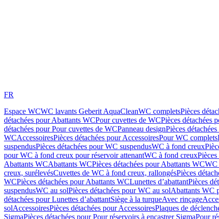
FR
Espace WC
WC lavants Geberit AquaClean
WC complets
Pièces déta
détachées pour Abattants WC
Pour cuvettes de WC
Pièces détachées 
détachées pour Pour cuvettes de WC
Panneau design
Pièces détachées
WC
Accessoires
Pièces détachées pour Accessoires
Pour WC complets
suspendus
Pièces détachées pour WC suspendus
WC à fond creux
Pièc
pour WC à fond creux pour réservoir attenant
WC à fond creux
Pièces
Abattants WC
Abattants WC
Pièces détachées pour Abattants WC
WC 
creux, surélevés
Cuvettes de WC à fond creux, rallongés
Pièces détach
WC
Pièces détachées pour Abattants WC
Lunettes d’abattant
Pièces dé
suspendus
WC au sol
Pièces détachées pour WC au sol
Abattants WC p
détachées pour Lunettes d’abattant
Siège à la turque
Avec rinçage
Acce
sol
Accessoires
Pièces détachées pour Accessoires
Plaques de déclenc
Sigma
Pièces détachées pour Pour réservoirs à encastrer Sigma
Pour ré