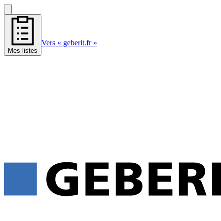
Vers « geberit.fr »
Mes listes