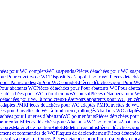
chées pour WC complets
WC suspendus
Pièces détachées pour WC susp
pour Pour cuvettes de WC
Dispositifs d’appoint pour WC
Pièces détaché
 pour Panneau design
Pour WC complets
Pièces détachées pour Pour W
Pour abattants WC
Pièces détachées pour Pour abattants WC
Pour abatt
es détachées pour WC à fond creux
WC au sol
Pièces détachées pour W
 détachées pour WC à fond creux
Réservoirs apparents pour WC, en cér
adaptés PMR
Pièces détachées pour WC adaptés PMR
Cuvettes de WC 
ées pour Cuvettes de WC à fond creux, rallongés
Abattants WC adapt
tachées pour Lunettes d’abattant
WC pour enfants
Pièces détachées pou
our enfants
Pièces détachées pour Abattants WC pour enfants
Abattant
ssoires
Matériel de fixation
Bidets
Bidets suspendus
Pièces détachées pou
hement et commandes de WC
Plaques de déclenchement
Pièces détachée
servoirs à encastrer Omega
Pièces détachées pour Pour réservoirs à enc