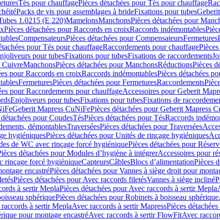
etures
Tés pour chauffage
Pièces détachées pour Tés pour chauffage
Rac
chéité
Packs de vis pour assemblages à bride
Fixations pour tubes
Geberi
Tubes 1.0215 (E 220)
Mamelons
Manchons
Pièces détachées pour Manc
ix
Pièces détachées pour Raccords en croix
Raccords indémontables
Pièc
tables
Compensateurs
Pièces détachées pour Compensateurs
Fermetures
étachées pour Tés pour chauffage
Raccordements pour chauffage
Pièces
njoliveurs pour tubes
Fixations pour tubes
Fixations de raccordements
Jo
s Cuivre
Manchons
Pièces détachées pour Manchons
Réductions
Pièces d
ées pour Raccords en croix
Raccords indémontables
Pièces détachées po
tables
Fermetures
Pièces détachées pour Fermetures
Raccordements
Pièc
ées pour Raccordements pour chauffage
Accessoires pour Geberit Mapr
ords
Enjoliveurs pour tubes
Fixations pour tubes
Fixations de raccordeme
NiFe
Geberit Mapress CuNiFe
Pièces détachées pour Geberit Mapress 
 détachées pour Coudes
Tés
Pièces détachées pour Tés
Raccords indémon
rdements, démontables
Traversées
Pièces détachées pour Traversées
Acces
age hygiéniques
Pièces détachées pour Unités de rinçage hygiéniques
Acc
des de WC avec rinçage forcé hygiénique
Pièces détachées pour Réser
Pièces détachées pour Modules d’hygiène à intégrer
Accessoires pour r
 rinçage forcé hygiénique
Capteurs
Câbles
Blocs d’alimentation
Pièces d
montage encastré
Pièces détachées pour Vannes à siège droit pour monta
letés
Pièces détachées pour Avec raccords filetés
Vannes à siège incliné
P
ords à sertir Mepla
Pièces détachées pour Avec raccords à sertir Mepla
boisseau sphérique
Pièces détachées pour Robinets à boisseau sphérique
raccords à sertir Mepla
Avec raccords à sertir Mapress
Pièces détachées
érique pour montage encastré
Avec raccords à sertir FlowFit
Avec raccord