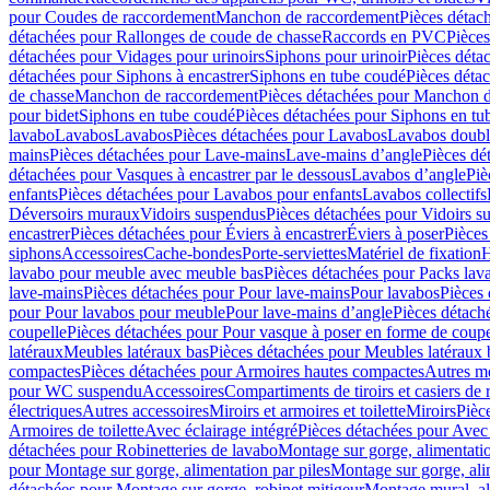
pour Coudes de raccordement
Manchon de raccordement
Pièces détac
détachées pour Rallonges de coude de chasse
Raccords en PVC
Pièce
détachées pour Vidages pour urinoirs
Siphons pour urinoir
Pièces déta
détachées pour Siphons à encastrer
Siphons en tube coudé
Pièces déta
de chasse
Manchon de raccordement
Pièces détachées pour Manchon 
pour bidet
Siphons en tube coudé
Pièces détachées pour Siphons en tu
lavabo
Lavabos
Lavabos
Pièces détachées pour Lavabos
Lavabos doubl
mains
Pièces détachées pour Lave-mains
Lave-mains d’angle
Pièces dé
détachées pour Vasques à encastrer par le dessous
Lavabos d’angle
Piè
enfants
Pièces détachées pour Lavabos pour enfants
Lavabos collectifs
Déversoirs muraux
Vidoirs suspendus
Pièces détachées pour Vidoirs s
encastrer
Pièces détachées pour Éviers à encastrer
Éviers à poser
Pièces
siphons
Accessoires
Cache-bondes
Porte-serviettes
Matériel de fixation
H
lavabo pour meuble avec meuble bas
Pièces détachées pour Packs la
lave-mains
Pièces détachées pour Pour lave-mains
Pour lavabos
Pièces
pour Pour lavabos pour meuble
Pour lave-mains d’angle
Pièces détach
coupelle
Pièces détachées pour Pour vasque à poser en forme de coupe
latéraux
Meubles latéraux bas
Pièces détachées pour Meubles latéraux 
compactes
Pièces détachées pour Armoires hautes compactes
Autres m
pour WC suspendu
Accessoires
Compartiments de tiroirs et casiers de
électriques
Autres accessoires
Miroirs et armoires et toilette
Miroirs
Pièc
Armoires de toilette
Avec éclairage intégré
Pièces détachées pour Avec 
détachées pour Robinetteries de lavabo
Montage sur gorge, alimentatio
pour Montage sur gorge, alimentation par piles
Montage sur gorge, ali
détachées pour Montage sur gorge, robinet mitigeur
Montage mural, al