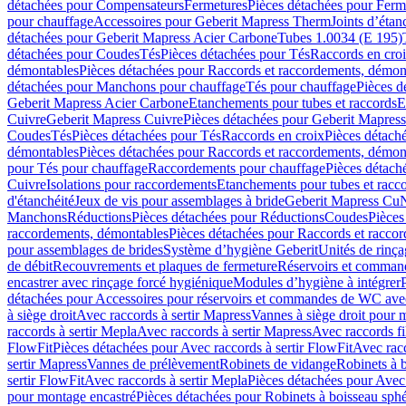
détachées pour Compensateurs
Fermetures
Pièces détachées pour Ferm
pour chauffage
Accessoires pour Geberit Mapress Therm
Joints d’étan
détachées pour Geberit Mapress Acier Carbone
Tubes 1.0034 (E 195)
détachées pour Coudes
Tés
Pièces détachées pour Tés
Raccords en cro
démontables
Pièces détachées pour Raccords et raccordements, démon
détachées pour Manchons pour chauffage
Tés pour chauffage
Pièces d
Geberit Mapress Acier Carbone
Etanchements pour tubes et raccords
E
Cuivre
Geberit Mapress Cuivre
Pièces détachées pour Geberit Mapres
Coudes
Tés
Pièces détachées pour Tés
Raccords en croix
Pièces détach
démontables
Pièces détachées pour Raccords et raccordements, démon
pour Tés pour chauffage
Raccordements pour chauffage
Pièces détach
Cuivre
Isolations pour raccordements
Etanchements pour tubes et racc
d'étanchéité
Jeux de vis pour assemblages à bride
Geberit Mapress Cu
Manchons
Réductions
Pièces détachées pour Réductions
Coudes
Pièces
raccordements, démontables
Pièces détachées pour Raccords et racco
pour assemblages de brides
Système d’hygiène Geberit
Unités de rinç
de débit
Recouvrements et plaques de fermeture
Réservoirs et comman
encastrer avec rinçage forcé hygiénique
Modules d’hygiène à intégrer
détachées pour Accessoires pour réservoirs et commandes de WC avec
à siège droit
Avec raccords à sertir Mapress
Vannes à siège droit pour 
raccords à sertir Mepla
Avec raccords à sertir Mapress
Avec raccords fi
FlowFit
Pièces détachées pour Avec raccords à sertir FlowFit
Avec racc
sertir Mapress
Vannes de prélèvement
Robinets de vidange
Robinets à 
sertir FlowFit
Avec raccords à sertir Mepla
Pièces détachées pour Avec 
pour montage encastré
Pièces détachées pour Robinets à boisseau sph