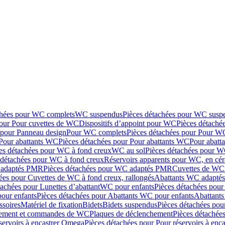
chées pour WC complets
WC suspendus
Pièces détachées pour WC susp
pour Pour cuvettes de WC
Dispositifs d’appoint pour WC
Pièces détaché
 pour Panneau design
Pour WC complets
Pièces détachées pour Pour W
Pour abattants WC
Pièces détachées pour Pour abattants WC
Pour abatt
es détachées pour WC à fond creux
WC au sol
Pièces détachées pour W
 détachées pour WC à fond creux
Réservoirs apparents pour WC, en cér
adaptés PMR
Pièces détachées pour WC adaptés PMR
Cuvettes de WC 
ées pour Cuvettes de WC à fond creux, rallongés
Abattants WC adapt
tachées pour Lunettes d’abattant
WC pour enfants
Pièces détachées pou
our enfants
Pièces détachées pour Abattants WC pour enfants
Abattant
ssoires
Matériel de fixation
Bidets
Bidets suspendus
Pièces détachées pou
hement et commandes de WC
Plaques de déclenchement
Pièces détachée
servoirs à encastrer Omega
Pièces détachées pour Pour réservoirs à enc