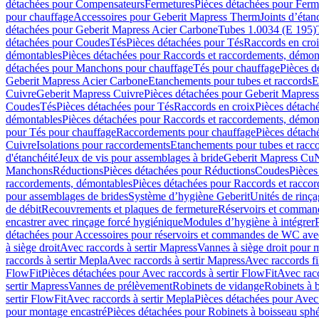
détachées pour Compensateurs
Fermetures
Pièces détachées pour Ferm
pour chauffage
Accessoires pour Geberit Mapress Therm
Joints d’étan
détachées pour Geberit Mapress Acier Carbone
Tubes 1.0034 (E 195)
détachées pour Coudes
Tés
Pièces détachées pour Tés
Raccords en cro
démontables
Pièces détachées pour Raccords et raccordements, démon
détachées pour Manchons pour chauffage
Tés pour chauffage
Pièces d
Geberit Mapress Acier Carbone
Etanchements pour tubes et raccords
E
Cuivre
Geberit Mapress Cuivre
Pièces détachées pour Geberit Mapres
Coudes
Tés
Pièces détachées pour Tés
Raccords en croix
Pièces détach
démontables
Pièces détachées pour Raccords et raccordements, démon
pour Tés pour chauffage
Raccordements pour chauffage
Pièces détach
Cuivre
Isolations pour raccordements
Etanchements pour tubes et racc
d'étanchéité
Jeux de vis pour assemblages à bride
Geberit Mapress Cu
Manchons
Réductions
Pièces détachées pour Réductions
Coudes
Pièces
raccordements, démontables
Pièces détachées pour Raccords et racco
pour assemblages de brides
Système d’hygiène Geberit
Unités de rinç
de débit
Recouvrements et plaques de fermeture
Réservoirs et comman
encastrer avec rinçage forcé hygiénique
Modules d’hygiène à intégrer
détachées pour Accessoires pour réservoirs et commandes de WC avec
à siège droit
Avec raccords à sertir Mapress
Vannes à siège droit pour 
raccords à sertir Mepla
Avec raccords à sertir Mapress
Avec raccords fi
FlowFit
Pièces détachées pour Avec raccords à sertir FlowFit
Avec racc
sertir Mapress
Vannes de prélèvement
Robinets de vidange
Robinets à 
sertir FlowFit
Avec raccords à sertir Mepla
Pièces détachées pour Avec 
pour montage encastré
Pièces détachées pour Robinets à boisseau sph