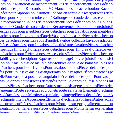
hées pour Manchon de raccordement
Kits de raccordement
Pièces détach
s détachées pour Raccords en PVC
Manchettes et cache-boulons
Raccord
chées pour Siphons pour urinoir
Siphons en forme d’escargot
Pièces dét
chées pour Siphons en tube coudé
Rallonges de coude de chasse et tube 
de raccordement
Coudes de raccordement
Pièces détachées pour Coudes
be coudé
Coudes de raccordement
Recouvrements
Raccordements
Joints
D
es
Lavabos pour meubles
Pièces détachées pour Lavabos pour meubles
V
tachées pour Lave-mains d’angle
Vasques à encastrer
Pièces détachées p
ces détachées pour Lavabos d’angle
Lavabos collectifs
Lavabos adapté
Pièces détachées pour Lavabos collectifs
Autres lavabos
Pièces détachée
uspendus
Timbres dʼoffice
Pièces détachées pour Timbres dʼoffice
Cuves d
 détachées pour Éviers à poser
Accessoires
Colonnes
Pièces détachées p
abillages cache-siphons
Equerres de montage
Couvre-joints
Dosserets
Ki
vabo pour meuble avec meuble bas
Meubles de salle de bains
Meubles bas
 détachées pour Pour lavabos
Pour lavabos doubles
Pièces détachées pou
ées pour Pour lave-mains d’angle
Plans pour vasques
Pièces détachées p
lle
Pour vasque à poser rectangulaire
Pièces détachées pour Pour vasque
bas
Colonnes hautes
Pièces détachées pour Colonnes hautes
Colonnes mi
eubles
Pièces détachées pour Autres meubles
Étagères murales
Pièces dé
 rangement
Porte-serviettes et crochets porte-serviettes
Éléments d’éclaira
es détachées pour Miroirs
Avec éclairage intégré
Pièces détachées pour A
éclairage intégré
Accessoires
Éléments d’éclairage
Poignées
Autres acces
n sur secteur
Pièces détachées pour Montage sur gorge, alimentation sur
mentation par générateur
Pièces détachées pour Montage sur gorge, alim
imentation sur secteur
Pièces détachées pour Montage mural, alimentatio