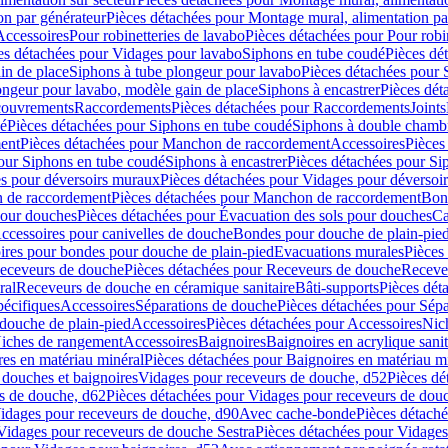
on par générateur
Pièces détachées pour Montage mural, alimentation pa
Accessoires
Pour robinetteries de lavabo
Pièces détachées pour Pour robi
es détachées pour Vidages pour lavabo
Siphons en tube coudé
Pièces dé
in de place
Siphons à tube plongeur pour lavabo
Pièces détachées pour 
ongeur pour lavabo, modèle gain de place
Siphons à encastrer
Pièces dét
ouvrements
Raccordements
Pièces détachées pour Raccordements
Joints
dé
Pièces détachées pour Siphons en tube coudé
Siphons à double chamb
ent
Pièces détachées pour Manchon de raccordement
Accessoires
Pièces
our Siphons en tube coudé
Siphons à encastrer
Pièces détachées pour Sip
s pour déversoirs muraux
Pièces détachées pour Vidages pour déversoi
 de raccordement
Pièces détachées pour Manchon de raccordement
Bon
pour douches
Pièces détachées pour Évacuation des sols pour douches
Ca
ccessoires pour canivelles de douche
Bondes pour douche de plain-pie
ires pour bondes pour douche de plain-pied
Evacuations murales
Pièces
eceveurs de douche
Pièces détachées pour Receveurs de douche
Receve
ral
Receveurs de douche en céramique sanitaire
Bâti-supports
Pièces dét
pécifiques
Accessoires
Séparations de douche
Pièces détachées pour Sép
 douche de plain-pied
Accessoires
Pièces détachées pour Accessoires
Nic
Niches de rangement
Accessoires
Baignoires
Baignoires en acrylique sanit
res en matériau minéral
Pièces détachées pour Baignoires en matériau m
douches et baignoires
Vidages pour receveurs de douche, d52
Pièces dé
s de douche, d62
Pièces détachées pour Vidages pour receveurs de dou
Vidages pour receveurs de douche, d90
Avec cache-bonde
Pièces détach
Vidages pour receveurs de douche Sestra
Pièces détachées pour Vidages