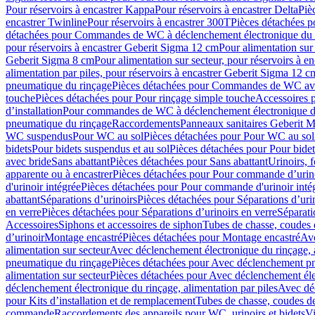
Pour réservoirs à encastrer Kappa
Pour réservoirs à encastrer Delta
Piè
encastrer Twinline
Pour réservoirs à encastrer 300T
Pièces détachées p
détachées pour Commandes de WC à déclenchement électronique du 
pour réservoirs à encastrer Geberit Sigma 12 cm
Pour alimentation sur
Geberit Sigma 8 cm
Pour alimentation sur secteur, pour réservoirs à 
alimentation par piles, pour réservoirs à encastrer Geberit Sigma 12 c
pneumatique du rinçage
Pièces détachées pour Commandes de WC ave
touche
Pièces détachées pour Pour rinçage simple touche
Accessoires
d’installation
Pour commandes de WC à déclenchement électronique d
pneumatique du rinçage
Raccordements
Panneaux sanitaires Geberit M
WC suspendus
Pour WC au sol
Pièces détachées pour Pour WC au sol
bidets
Pour bidets suspendus et au sol
Pièces détachées pour Pour bidet
avec bride
Sans abattant
Pièces détachées pour Sans abattant
Urinoirs, 
apparente ou à encastrer
Pièces détachées pour Pour commande d’urino
d'urinoir intégrée
Pièces détachées pour Pour commande d'urinoir inté
abattant
Séparations d’urinoirs
Pièces détachées pour Séparations d’uri
en verre
Pièces détachées pour Séparations d’urinoirs en verre
Séparati
Accessoires
Siphons et accessoires de siphon
Tubes de chasse, coudes 
dʼurinoir
Montage encastré
Pièces détachées pour Montage encastré
Ave
alimentation sur secteur
Avec déclenchement électronique du rinçage, a
pneumatique du rinçage
Pièces détachées pour Avec déclenchement p
alimentation sur secteur
Pièces détachées pour Avec déclenchement élec
déclenchement électronique du rinçage, alimentation par piles
Avec dé
pour Kits d’installation et de remplacement
Tubes de chasse, coudes de
commande
Raccordements des appareils pour WC, urinoirs et bidets
Vi