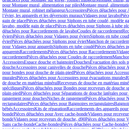
pour Montage mural, alimentation par piles
Montage mural, alimentati
Montage mural, robinet mélangeur
Accessoires
Pièces détachées pour 
l’évier, les appareils et les déversoirs muraux
Vidages pour lavabo
Pièc
gain de place
Pièces détachées pour Siphons en tube coudé, modèle ga
lavabo, modèle gain de place
Pièces détachées pour Siphons à tube pl
détachées pour Raccordements de lavabo
Coudes de raccordement
Rec
éviers
Pièces détachées pour Vidages pour éviers
Siphons en tube cou
évier
Pièces détachées pour Siphons pour évier
Manchon de raccordem
pour Vidages pour appareils
Siphons en tube coudé
Pièces détachées p
apparents
Raccordements
Pièces détachées pour Raccordements
Vidage
raccordement
Pièces détachées pour Coudes de raccordement
Manchon
Accessoires
Espace douche et baignoire
Douches
Évacuation des sols 
douche
Accessoires pour canivelles de douche
Pièces détachées pour A
pour bondes pour douche de plain-pied
Pièces détachées pour Accesso
murales
Pièces détachées pour Accessoires pour évacuations murales
R
de douche en matériau minéral
Receveurs de douche en matériau miné
spécifiques
Pièces détachées pour Bondes pour receveurs de douche s
plain-pied
Pièces détachées pour Séparations de douche latérales pour
rangement pour douches
Niches de rangement
Pièces détachées pour 
rectangulaires
Pièces détachées pour Baignoires rectangulaires
Baignoi
bébés
Accessoires
Kits de réparation
Raccordements des appareils pour 
bonde
Pièces détachées pour Avec cache-bonde
Vidages pour receveur
bonde
Vidages pour receveurs de douche, d90
Pièces détachées pour 
Sans cache-bonde
Cache-bondes
Pièces détachées pour Cache-bondes