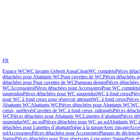
FR
Espace WC
WC lavants Geberit AquaClean
WC complets
Pièces déta
détachées pour Abattants WC
Pour cuvettes de WC
Pièces détachées 
détachées pour Pour cuvettes de WC
Panneau design
Pièces détachées
WC
Accessoires
Pièces détachées pour Accessoires
Pour WC complets
suspendus
Pièces détachées pour WC suspendus
WC à fond creux
Pièc
pour WC à fond creux pour réservoir attenant
WC à fond creux
Pièces
Abattants WC
Abattants WC
Pièces détachées pour Abattants WC
WC 
creux, surélevés
Cuvettes de WC à fond creux, rallongés
Pièces détach
WC
Pièces détachées pour Abattants WC
Lunettes d’abattant
Pièces dé
suspendus
WC au sol
Pièces détachées pour WC au sol
Abattants WC p
détachées pour Lunettes d’abattant
Siège à la turque
Avec rinçage
Acce
sol
Accessoires
Pièces détachées pour Accessoires
Plaques de déclenc
Sigma
Pièces détachées pour Pour réservoirs à encastrer Sigma
Pour ré