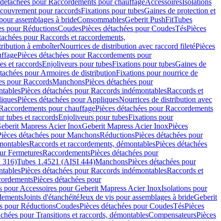
 détachées pour Raccordements pour chauffage
Accessoires
Isolations
couvrement pour raccords
Fixations pour tubes
Gaines de protection et
 pour assemblages à bride
Consommables
Geberit PushFit
Tubes
es pour Réductions
Coudes
Pièces détachées pour Coudes
Tés
Pièces
tachées pour Raccords et raccordements,
tribution à emboîter
Nourrices de distribution avec raccord fileté
Pièces
ffage
Pièces détachées pour Raccordements pour
s et raccords
Enjoliveurs pour tubes
Fixations pour tubes
Gaines de
tachées pour Armoires de distribution
Fixations pour nourrice de
es pour Raccords
Manchons
Pièces détachées pour
tables
Pièces détachées pour Raccords indémontables
Raccords et
iques
Pièces détachées pour Appliques
Nourrices de distribution avec
Raccordements pour chauffage
Pièces détachées pour Raccordements
 tubes et raccords
Enjoliveurs pour tubes
Fixations pour
eberit Mapress Acier Inox
Geberit Mapress Acier Inox
Pièces
Pièces détachées pour Manchons
Réductions
Pièces détachées pour
montables
Raccords et raccordements, démontables
Pièces détachées
ur Fermetures
Raccordements
Pièces détachées pour
 316)
Tubes 1.4521 (AISI 444)
Manchons
Pièces détachées pour
tables
Pièces détachées pour Raccords indémontables
Raccords et
ordements
Pièces détachées pour
s pour Accessoires pour Geberit Mapress Acier Inox
Isolations pour
rdements
Joints d'étanchéité
Jeux de vis pour assemblages à bride
Geberit
s pour Réductions
Coudes
Pièces détachées pour Coudes
Tés
Pièces
achées pour Transitions et raccords, démontables
Compensateurs
Pièces