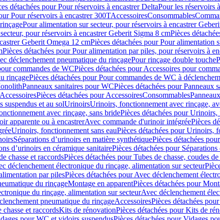
ces détachées pour Pour réservoirs à encastrer Delta
Pour les réservoirs 
our Pour réservoirs à encastrer 300T
Accessoires
Consommables
Command
rinçage
Pour alimentation sur secteur, pour réservoirs à encastrer Gebe
 secteur, pour réservoirs à encastrer Geberit Sigma 8 cm
Pièces détachées
encastrer Geberit Omega 12 cm
Pièces détachées pour Pour alimentation s
m
Pièces détachées pour Pour alimentation par piles, pour réservoirs à 
c déclenchement pneumatique du rinçage
Pour rinçage double touche
P
 pour commandes de WC
Pièces détachées pour Accessoires pour com
u rinçage
Pièces détachées pour Pour commandes de WC à déclencheme
onolith
Panneaux sanitaires pour WC
Pièces détachées pour Panneaux s
Accessoires
Pièces détachées pour Accessoires
Consommables
Panneaux 
s suspendus et au sol
Urinoirs
Urinoirs, fonctionnement avec rinçage, av
fonctionnement avec rinçage, sans bride
Pièces détachées pour Urinoirs,
ir apparente ou à encastrer
Avec commande d'urinoir intégrée
Pièces d
grée
Urinoirs, fonctionnement sans eau
Pièces détachées pour Urinoirs, 
noirs
Séparations d’urinoirs en matière synthétique
Pièces détachées pour
ons d’urinoirs en céramique sanitaire
Pièces détachées pour Séparations 
de chasse et raccords
Pièces détachées pour Tubes de chasse, coudes de 
c déclenchement électronique du rinçage, alimentation sur secteur
Pièc
limentation par piles
Pièces détachées pour Avec déclenchement électron
neumatique du rinçage
Montage en apparent
Pièces détachées pour Mont
tronique du rinçage, alimentation sur secteur
Avec déclenchement électr
clenchement pneumatique du rinçage
Accessoires
Pièces détachées pour
 chasse et raccords
Kits de rénovation
Pièces détachées pour Kits de ré
dages pour WC et vidoirs suspendus
Pièces détachées pour Vidages po