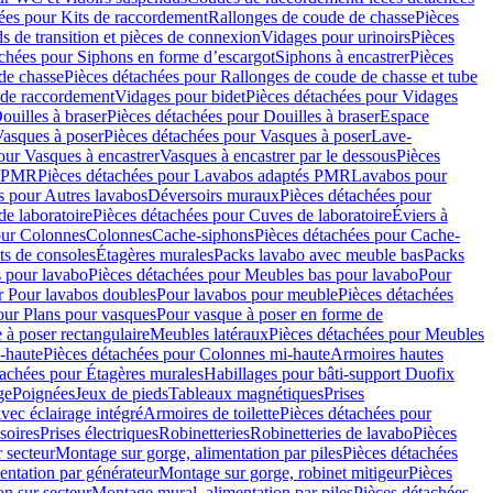
ées pour Kits de raccordement
Rallonges de coude de chasse
Pièces
s de transition et pièces de connexion
Vidages pour urinoirs
Pièces
achées pour Siphons en forme d’escargot
Siphons à encastrer
Pièces
de chasse
Pièces détachées pour Rallonges de coude de chasse et tube
 de raccordement
Vidages pour bidet
Pièces détachées pour Vidages
ouilles à braser
Pièces détachées pour Douilles à braser
Espace
asques à poser
Pièces détachées pour Vasques à poser
Lave-
our Vasques à encastrer
Vasques à encastrer par le dessous
Pièces
s PMR
Pièces détachées pour Lavabos adaptés PMR
Lavabos pour
s pour Autres lavabos
Déversoirs muraux
Pièces détachées pour
e laboratoire
Pièces détachées pour Cuves de laboratoire
Éviers à
our Colonnes
Colonnes
Cache-siphons
Pièces détachées pour Cache-
ts de consoles
Étagères murales
Packs lavabo avec meuble bas
Packs
 pour lavabo
Pièces détachées pour Meubles bas pour lavabo
Pour
r Pour lavabos doubles
Pour lavabos pour meuble
Pièces détachées
our Plans pour vasques
Pour vasque à poser en forme de
 à poser rectangulaire
Meubles latéraux
Pièces détachées pour Meubles
-haute
Pièces détachées pour Colonnes mi-haute
Armoires hautes
tachées pour Étagères murales
Habillages pour bâti-support Duofix
ge
Poignées
Jeux de pieds
Tableaux magnétiques
Prises
vec éclairage intégré
Armoires de toilette
Pièces détachées pour
soires
Prises électriques
Robinetteries
Robinetteries de lavabo
Pièces
 secteur
Montage sur gorge, alimentation par piles
Pièces détachées
entation par générateur
Montage sur gorge, robinet mitigeur
Pièces
n sur secteur
Montage mural, alimentation par piles
Pièces détachées