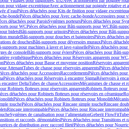
 pour Vidages pour baignoires, d52
Avec actionnement par poignée rota
tion pour vidage excentrique
Avec actionnement par poignée rotative et a
ivée d’eau
Pièces détachées pour Kits de finition pour vidage excentrique
ache-bonde
Pièces détachées pour Avec cache-bonde
Accessoires pour v
èces détachées pour Parois
Systèmes porteurs
Pièces détachées pour Sys
pports pour WC
Pièces détachées pour Bâti-supports pour WC
Bâti-suppo
pour bidets
Bâti-supports pour urinoirs
Pièces détachées pour Bâti-suppor
tion murale
Bâti-supports pour douches et baignoires
Pièces détachées p
rations de douches
Bâti-supports pour déversoirs muraux
Pièces détaché
i-supports pour machines à laver et lave-vaisselle
Pièces détachées pour 
rges de console
Bâti-supports pour éviers
Pièces détachées pour Bâti-sup
tière synthétique
Pièces détachées pour Réservoirs apparents pour WC,
on
Pièces détachées pour Basse et moyenne position
Réservoirs apparent
pour Attenant
Tubes de chasse pour réservoirs apparents
Pièces détachées
ièces détachées pour Accessoires
Raccordements
Pièces détachées pou
ma
Pièces détachées pour Réservoirs à encastrer Sigma
Réservoirs à enc
 encastrer Delta
Tubes de chasse
Accessoires
Mécanismes de chasse et rob
our Robinets flotteurs pour réservoirs apparents
Robinets flotteurs pour 
ièces détachées pour Robinets flotteurs pour réservoirs en céramique
Rob
Monolith
Pièces détachées pour Robinets flotteurs pour Monolith
Mécanis
imple touche
Pièces détachées pour Rinçage simple touche
Rinçage doub
lets
Rinçage interrompable
Pièces détachées pour Rinçage interrompabl
touche
Systèmes de canalisation pour l’alimentation
Geberit FlowFit
Tube
nsitions et raccords, démontables
Pièces détachées pour Transitions et 
rrices de distribution avec raccord fileté
Pièces détachées pour Nourrice