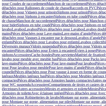
pour Coudes de raccordement
Manchon de raccordement
Pièces détac
détachées pour Rallonges de coude de chasse
Raccords en PVC
Pièce
détachées pour Vidages pour urinoirs
Siphons pour urinoir
Pièces déta
détachées pour Siphons à encastrer
Siphons en tube coudé
Pièces déta
de chasse
Manchon de raccordement
Pièces détachées pour Manchon 
pour bidet
Siphons en tube coudé
Pièces détachées pour Siphons en tu
lavabo
Lavabos
Lavabos
Pièces détachées pour Lavabos
Lavabos doubl
mains
Pièces détachées pour Lave-mains
Lave-mains d’angle
Pièces dé
détachées pour Vasques à encastrer par le dessous
Lavabos d’angle
Piè
enfants
Pièces détachées pour Lavabos pour enfants
Lavabos collectifs
Déversoirs muraux
Vidoirs suspendus
Pièces détachées pour Vidoirs s
encastrer
Pièces détachées pour Éviers à encastrer
Éviers à poser
Pièces
siphons
Accessoires
Cache-bondes
Porte-serviettes
Matériel de fixation
H
lavabo pour meuble avec meuble bas
Pièces détachées pour Packs la
lave-mains
Pièces détachées pour Pour lave-mains
Pour lavabos
Pièces
pour Pour lavabos pour meuble
Pour lave-mains d’angle
Pièces détach
coupelle
Pièces détachées pour Pour vasque à poser en forme de coupe
latéraux
Meubles latéraux bas
Pièces détachées pour Meubles latéraux 
compactes
Pièces détachées pour Armoires hautes compactes
Autres m
pour WC suspendu
Accessoires
Compartiments de tiroirs et casiers de
électriques
Autres accessoires
Miroirs et armoires et toilette
Miroirs
Pièc
Armoires de toilette
Avec éclairage intégré
Pièces détachées pour Avec 
détachées pour Robinetteries de lavabo
Montage sur gorge, alimentatio
pour Montage sur gorge, alimentation par piles
Montage sur gorge, ali
détachées pour Montage sur gorge, robinet mitigeur
Montage mural, al