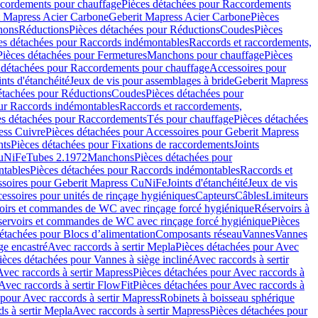
cordements pour chauffage
Pièces détachées pour Raccordements
t Mapress Acier Carbone
Geberit Mapress Acier Carbone
Pièces
hons
Réductions
Pièces détachées pour Réductions
Coudes
Pièces
es détachées pour Raccords indémontables
Raccords et raccordements,
Pièces détachées pour Fermetures
Manchons pour chauffage
Pièces
 détachées pour Raccordements pour chauffage
Accessoires pour
ints d'étanchéité
Jeux de vis pour assemblages à bride
Geberit Mapress
étachées pour Réductions
Coudes
Pièces détachées pour
ur Raccords indémontables
Raccords et raccordements,
es détachées pour Raccordements
Tés pour chauffage
Pièces détachées
ess Cuivre
Pièces détachées pour Accessoires pour Geberit Mapress
nts
Pièces détachées pour Fixations de raccordements
Joints
CuNiFe
Tubes 2.1972
Manchons
Pièces détachées pour
tables
Pièces détachées pour Raccords indémontables
Raccords et
soires pour Geberit Mapress CuNiFe
Joints d'étanchéité
Jeux de vis
essoires pour unités de rinçage hygiéniques
Capteurs
Câbles
Limiteurs
voirs et commandes de WC avec rinçage forcé hygiénique
Réservoirs à
éservoirs et commandes de WC avec rinçage forcé hygiénique
Pièces
étachées pour Blocs d’alimentation
Composants réseau
Vannes
Vannes
ge encastré
Avec raccords à sertir Mepla
Pièces détachées pour Avec
ièces détachées pour Vannes à siège incliné
Avec raccords à sertir
Avec raccords à sertir Mapress
Pièces détachées pour Avec raccords à
Avec raccords à sertir FlowFit
Pièces détachées pour Avec raccords à
 pour Avec raccords à sertir Mapress
Robinets à boisseau sphérique
s à sertir Mepla
Avec raccords à sertir Mapress
Pièces détachées pour