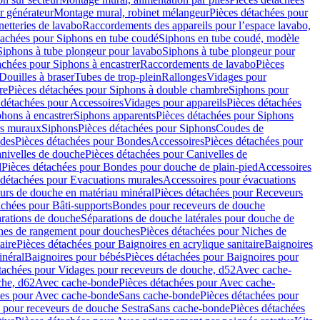
r générateur
Montage mural, robinet mélangeur
Pièces détachées pour
netteries de lavabo
Raccordements des appareils pour l’espace lavabo,
tachées pour Siphons en tube coudé
Siphons en tube coudé, modèle
Siphons à tube plongeur pour lavabo
Siphons à tube plongeur pour
achées pour Siphons à encastrer
Raccordements de lavabo
Pièces
Douilles à braser
Tubes de trop-plein
Rallonges
Vidages pour
re
Pièces détachées pour Siphons à double chambre
Siphons pour
 détachées pour Accessoires
Vidages pour appareils
Pièces détachées
hons à encastrer
Siphons apparents
Pièces détachées pour Siphons
rs muraux
Siphons
Pièces détachées pour Siphons
Coudes de
des
Pièces détachées pour Bondes
Accessoires
Pièces détachées pour
nivelles de douche
Pièces détachées pour Canivelles de
d
Pièces détachées pour Bondes pour douche de plain-pied
Accessoires
 détachées pour Evacuations murales
Accessoires pour évacuations
urs de douche en matériau minéral
Pièces détachées pour Receveurs
achées pour Bâti-supports
Bondes pour receveurs de douche
arations de douche
Séparations de douche latérales pour douche de
hes de rangement pour douches
Pièces détachées pour Niches de
aire
Pièces détachées pour Baignoires en acrylique sanitaire
Baignoires
inéral
Baignoires pour bébés
Pièces détachées pour Baignoires pour
tachées pour Vidages pour receveurs de douche, d52
Avec cache-
che, d62
Avec cache-bonde
Pièces détachées pour Avec cache-
ées pour Avec cache-bonde
Sans cache-bonde
Pièces détachées pour
 pour receveurs de douche Sestra
Sans cache-bonde
Pièces détachées