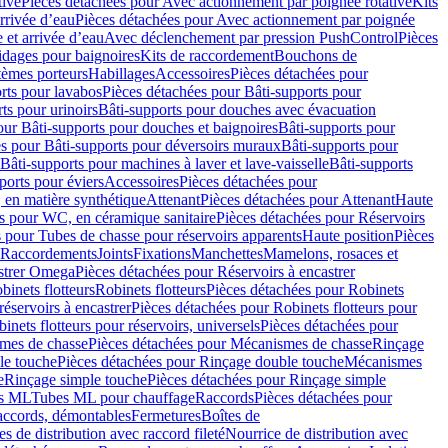
tive
Pièces détachées pour Avec actionnement par poignée rotative
Kits
rrivée d’eau
Pièces détachées pour Avec actionnement par poignée
 et arrivée d’eau
Avec déclenchement par pression PushControl
Pièces
idages pour baignoires
Kits de raccordement
Bouchons de
tèmes porteurs
Habillages
Accessoires
Pièces détachées pour
rts pour lavabos
Pièces détachées pour Bâti-supports pour
ts pour urinoirs
Bâti-supports pour douches avec évacuation
our Bâti-supports pour douches et baignoires
Bâti-supports pour
es pour Bâti-supports pour déversoirs muraux
Bâti-supports pour
Bâti-supports pour machines à laver et lave-vaisselle
Bâti-supports
ports pour éviers
Accessoires
Pièces détachées pour
 en matière synthétique
Attenant
Pièces détachées pour Attenant
Haute
s pour WC, en céramique sanitaire
Pièces détachées pour Réservoirs
 pour Tubes de chasse pour réservoirs apparents
Haute position
Pièces
r Raccordements
Joints
Fixations
Manchettes
Mamelons, rosaces et
astrer Omega
Pièces détachées pour Réservoirs à encastrer
inets flotteurs
Robinets flotteurs
Pièces détachées pour Robinets
réservoirs à encastrer
Pièces détachées pour Robinets flotteurs pour
inets flotteurs pour réservoirs, universels
Pièces détachées pour
mes de chasse
Pièces détachées pour Mécanismes de chasse
Rinçage
le touche
Pièces détachées pour Rinçage double touche
Mécanismes
e
Rinçage simple touche
Pièces détachées pour Rinçage simple
s ML
Tubes ML pour chauffage
Raccords
Pièces détachées pour
raccords, démontables
Fermetures
Boîtes de
s de distribution avec raccord fileté
Nourrice de distribution avec