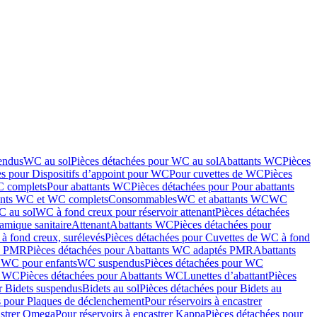
endus
WC au sol
Pièces détachées pour WC au sol
Abattants WC
Pièces
es pour Dispositifs d’appoint pour WC
Pour cuvettes de WC
Pièces
C complets
Pour abattants WC
Pièces détachées pour Pour abattants
ants WC et WC complets
Consommables
WC et abattants WC
WC
C au sol
WC à fond creux pour réservoir attenant
Pièces détachées
amique sanitaire
Attenant
Abattants WC
Pièces détachées pour
à fond creux, surélevés
Pièces détachées pour Cuvettes de WC à fond
és PMR
Pièces détachées pour Abattants WC adaptés PMR
Abattants
r WC pour enfants
WC suspendus
Pièces détachées pour WC
s WC
Pièces détachées pour Abattants WC
Lunettes d’abattant
Pièces
r Bidets suspendus
Bidets au sol
Pièces détachées pour Bidets au
s pour Plaques de déclenchement
Pour réservoirs à encastrer
astrer Omega
Pour réservoirs à encastrer Kappa
Pièces détachées pour