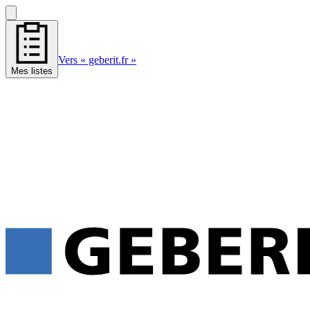
Vers « geberit.fr »
Mes listes