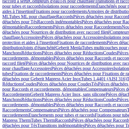
raccord à sertir
Compteurs d'eau
Tés pour chauffage
Transitions et rac
pour tubes et raccords
Isolations pour raccordements
Étanchéités pour t
aides à l'insertion
Fixations pour raccordements
Armoires de distributi
ML
Tubes ML pour chauffage
Raccords
Pièces détachées pour Raccor
détachées pour Tés
Raccords indémontables
Pièces détachées pour Ra
démontables
Raccordements
Pièces détachées pour Raccordements
Nou
détachées pour Nourrices de distribution avec raccord fileté
Compteurs
chauffage
Accessoires
Pièces détachées pour Accessoires
Isolations pou
protection et aides à l'insertion
Fixations de raccordements
Pièces déta
distribution
Joints d'étanchéité
Geberit Mepla
Tubes multicouches pour 
Manchons
Réductions
Pièces détachées pour Réductions
Coudes
Pièces
raccordements, démontables
Pièces détachées pour Raccords et racco
raccord fileté
Pièces détachées pour Nourrices de distribution avec racc
pour chauffage
Accessoires
Pièces détachées pour Accessoires
Isolatio
tubes
Fixations de raccordements
Pièces détachées pour Fixations de 
détachées pour Geberit Mapress Acier Inox
Tubes 1.4401 (AISI 316)
T
Réductions
Coudes
Pièces détachées pour Coudes
Tés
Pièces détachées
pour Raccords et raccordements, démontables
Compensateurs
Pièces 
Raccordements
Geberit Mapress Acier Inox, sans silicone
Pièces détac
Manchons
Réductions
Pièces détachées pour Réductions
Coudes
Pièces
raccordements, démontables
Pièces détachées pour Raccords et racco
Raccordements
Compensateurs
Pièces détachées pour Compensateurs
T
raccordements
Etanchements pour tubes et raccords
Fixations pour tub
Mapress Therm
Tubes Therm
Raccords
Pièces détachées pour Raccord
détachées pour Tés
Transitions indémontables
Pièces détachées pour T