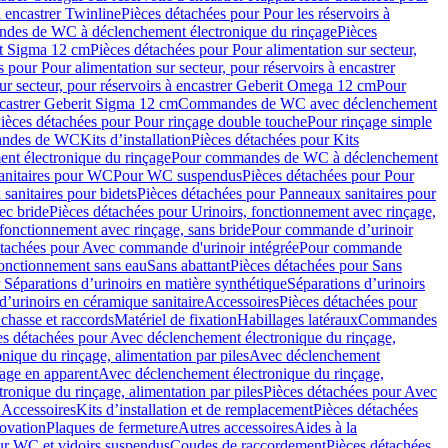
à encastrer Twinline
Pièces détachées pour Pour les réservoirs à
es de WC à déclenchement électronique du rinçage
Pièces
rit Sigma 12 cm
Pièces détachées pour Pour alimentation sur secteur,
 pour Pour alimentation sur secteur, pour réservoirs à encastrer
ur secteur, pour réservoirs à encastrer Geberit Omega 12 cm
Pour
encastrer Geberit Sigma 12 cm
Commandes de WC avec déclenchement
ièces détachées pour Pour rinçage double touche
Pour rinçage simple
mandes de WC
Kits d’installation
Pièces détachées pour Kits
nt électronique du rinçage
Pour commandes de WC à déclenchement
anitaires pour WC
Pour WC suspendus
Pièces détachées pour Pour
sanitaires pour bidets
Pièces détachées pour Panneaux sanitaires pour
ec bride
Pièces détachées pour Urinoirs, fonctionnement avec rinçage,
 fonctionnement avec rinçage, sans bride
Pour commande d’urinoir
étachées pour Avec commande d'urinoir intégrée
Pour commande
fonctionnement sans eau
Sans abattant
Pièces détachées pour Sans
 Séparations d’urinoirs en matière synthétique
Séparations d’urinoirs
d’urinoirs en céramique sanitaire
Accessoires
Pièces détachées pour
chasse et raccords
Matériel de fixation
Habillages latéraux
Commandes
es détachées pour Avec déclenchement électronique du rinçage,
ique du rinçage, alimentation par piles
Avec déclenchement
age en apparent
Avec déclenchement électronique du rinçage,
onique du rinçage, alimentation par piles
Pièces détachées pour Avec
 Accessoires
Kits d’installation et de remplacement
Pièces détachées
novation
Plaques de fermeture
Autres accessoires
Aides à la
ur WC et vidoirs suspendus
Coudes de raccordement
Pièces détachées