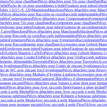
etures
Tés pour chauffage
Pièces détachées pour Tés pour chauffage
Rac
chéité
Packs de vis pour assemblages à bride
Fixations pour tubes
Geberi
Tubes 1.0215 (E 220)
Mamelons
Manchons
Pièces détachées pour Manc
ix
Pièces détachées pour Raccords en croix
Raccords indémontables
Pièc
tables
Compensateurs
Pièces détachées pour Compensateurs
Fermetures
étachées pour Tés pour chauffage
Raccordements pour chauffage
Pièces
njoliveurs pour tubes
Fixations pour tubes
Fixations de raccordements
Jo
s Cuivre
Manchons
Pièces détachées pour Manchons
Réductions
Pièces d
ées pour Raccords en croix
Raccords indémontables
Pièces détachées po
tables
Fermetures
Pièces détachées pour Fermetures
Raccordements
Pièc
ées pour Raccordements pour chauffage
Accessoires pour Geberit Mapr
ords
Enjoliveurs pour tubes
Fixations pour tubes
Fixations de raccordeme
NiFe
Geberit Mapress CuNiFe
Pièces détachées pour Geberit Mapress 
 détachées pour Coudes
Tés
Pièces détachées pour Tés
Raccords indémon
rdements, démontables
Traversées
Pièces détachées pour Traversées
Acces
age hygiéniques
Pièces détachées pour Unités de rinçage hygiéniques
Acc
des de WC avec rinçage forcé hygiénique
Pièces détachées pour Réser
Pièces détachées pour Modules d’hygiène à intégrer
Accessoires pour r
 rinçage forcé hygiénique
Capteurs
Câbles
Blocs d’alimentation
Pièces d
montage encastré
Pièces détachées pour Vannes à siège droit pour monta
letés
Pièces détachées pour Avec raccords filetés
Vannes à siège incliné
P
ords à sertir Mepla
Pièces détachées pour Avec raccords à sertir Mepla
boisseau sphérique
Pièces détachées pour Robinets à boisseau sphérique
raccords à sertir Mepla
Avec raccords à sertir Mapress
Pièces détachées
érique pour montage encastré
Avec raccords à sertir FlowFit
Avec raccord