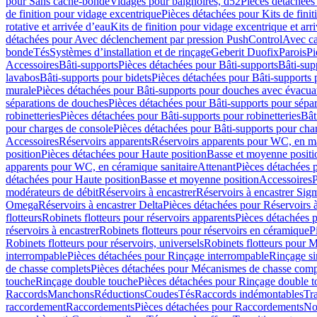
pour Sans cache-bonde
Vidages pour baignoires, d52
Pièces détachées
de finition pour vidage excentrique
Pièces détachées pour Kits de fini
rotative et arrivée d’eau
Kits de finition pour vidage excentrique et arr
détachées pour Avec déclenchement par pression PushControl
Avec c
bonde
Tés
Systèmes d’installation et de rinçage
Geberit Duofix
Parois
Pi
Accessoires
Bâti-supports
Pièces détachées pour Bâti-supports
Bâti-su
lavabos
Bâti-supports pour bidets
Pièces détachées pour Bâti-supports 
murale
Pièces détachées pour Bâti-supports pour douches avec évacua
séparations de douches
Pièces détachées pour Bâti-supports pour sépa
robinetteries
Pièces détachées pour Bâti-supports pour robinetteries
Bât
pour charges de console
Pièces détachées pour Bâti-supports pour cha
Accessoires
Réservoirs apparents
Réservoirs apparents pour WC, en ma
position
Pièces détachées pour Haute position
Basse et moyenne positi
apparents pour WC, en céramique sanitaire
Attenant
Pièces détachées 
détachées pour Haute position
Basse et moyenne position
Accessoires
P
modérateurs de débit
Réservoirs à encastrer
Réservoirs à encastrer Sig
Omega
Réservoirs à encastrer Delta
Pièces détachées pour Réservoirs à
flotteurs
Robinets flotteurs pour réservoirs apparents
Pièces détachées p
réservoirs à encastrer
Robinets flotteurs pour réservoirs en céramique
P
Robinets flotteurs pour réservoirs, universels
Robinets flotteurs pour 
interrompable
Pièces détachées pour Rinçage interrompable
Rinçage s
de chasse complets
Pièces détachées pour Mécanismes de chasse comp
touche
Rinçage double touche
Pièces détachées pour Rinçage double 
Raccords
Manchons
Réductions
Coudes
Tés
Raccords indémontables
Tra
raccordement
Raccordements
Pièces détachées pour Raccordements
Nou