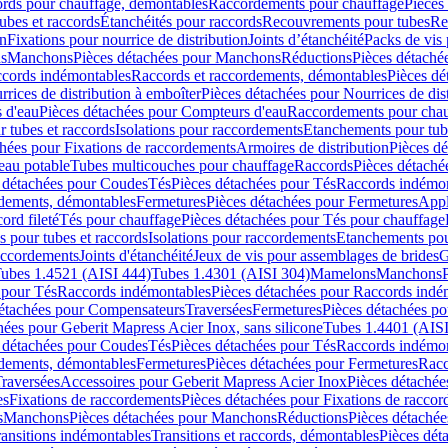
cords pour chauffage, démontables
Raccordements pour chauffage
Pièces
ubes et raccords
Étanchéités pour raccords
Recouvrements pour tubes
Re
on
Fixations pour nourrice de distribution
Joints d’étanchéité
Packs de vis
ds
Manchons
Pièces détachées pour Manchons
Réductions
Pièces détaché
ccords indémontables
Raccords et raccordements, démontables
Pièces dé
rrices de distribution à emboîter
Pièces détachées pour Nourrices de dis
 d'eau
Pièces détachées pour Compteurs d'eau
Raccordements pour chau
r tubes et raccords
Isolations pour raccordements
Etanchements pour tube
chées pour Fixations de raccordements
Armoires de distribution
Pièces dé
eau potable
Tubes multicouches pour chauffage
Raccords
Pièces détaché
 détachées pour Coudes
Tés
Pièces détachées pour Tés
Raccords indémon
rdements, démontables
Fermetures
Pièces détachées pour Fermetures
Appl
ord fileté
Tés pour chauffage
Pièces détachées pour Tés pour chauffage
ns pour tubes et raccords
Isolations pour raccordements
Etanchements pour
raccordements
Joints d'étanchéité
Jeux de vis pour assemblages de brides
G
ubes 1.4521 (AISI 444)
Tubes 1.4301 (AISI 304)
Mamelons
Manchons
 pour Tés
Raccords indémontables
Pièces détachées pour Raccords indé
détachées pour Compensateurs
Traversées
Fermetures
Pièces détachées po
hées pour Geberit Mapress Acier Inox, sans silicone
Tubes 1.4401 (AISI
 détachées pour Coudes
Tés
Pièces détachées pour Tés
Raccords indémon
rdements, démontables
Fermetures
Pièces détachées pour Fermetures
Racc
raversées
Accessoires pour Geberit Mapress Acier Inox
Pièces détachée
es
Fixations de raccordements
Pièces détachées pour Fixations de racco
s
Manchons
Pièces détachées pour Manchons
Réductions
Pièces détachée
ransitions indémontables
Transitions et raccords, démontables
Pièces dét