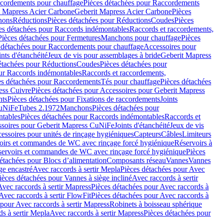
cordements pour chauffage
Pièces détachées pour Raccordements
t Mapress Acier Carbone
Geberit Mapress Acier Carbone
Pièces
hons
Réductions
Pièces détachées pour Réductions
Coudes
Pièces
es détachées pour Raccords indémontables
Raccords et raccordements,
Pièces détachées pour Fermetures
Manchons pour chauffage
Pièces
 détachées pour Raccordements pour chauffage
Accessoires pour
ints d'étanchéité
Jeux de vis pour assemblages à bride
Geberit Mapress
étachées pour Réductions
Coudes
Pièces détachées pour
ur Raccords indémontables
Raccords et raccordements,
es détachées pour Raccordements
Tés pour chauffage
Pièces détachées
ess Cuivre
Pièces détachées pour Accessoires pour Geberit Mapress
nts
Pièces détachées pour Fixations de raccordements
Joints
CuNiFe
Tubes 2.1972
Manchons
Pièces détachées pour
tables
Pièces détachées pour Raccords indémontables
Raccords et
soires pour Geberit Mapress CuNiFe
Joints d'étanchéité
Jeux de vis
essoires pour unités de rinçage hygiéniques
Capteurs
Câbles
Limiteurs
voirs et commandes de WC avec rinçage forcé hygiénique
Réservoirs à
éservoirs et commandes de WC avec rinçage forcé hygiénique
Pièces
étachées pour Blocs d’alimentation
Composants réseau
Vannes
Vannes
ge encastré
Avec raccords à sertir Mepla
Pièces détachées pour Avec
ièces détachées pour Vannes à siège incliné
Avec raccords à sertir
Avec raccords à sertir Mapress
Pièces détachées pour Avec raccords à
Avec raccords à sertir FlowFit
Pièces détachées pour Avec raccords à
 pour Avec raccords à sertir Mapress
Robinets à boisseau sphérique
s à sertir Mepla
Avec raccords à sertir Mapress
Pièces détachées pour