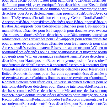
pour Sans cache-bonde
Vidages pour baignoires, d52
Pièces détachées
de finition pour vidage excentrique
Pièces détachées pour Kits de fini
rotative et arrivée d’eau
Kits de finition pour vidage excentrique et arr
détachées pour Avec déclenchement par pression PushControl
Avec c
bonde
Tés
Systèmes d’installation et de rinçage
Geberit Duofix
Parois
Pi
Accessoires
Bâti-supports
Pièces détachées pour Bâti-supports
Bâti-su
lavabos
Bâti-supports pour bidets
Pièces détachées pour Bâti-supports 
murale
Pièces détachées pour Bâti-supports pour douches avec évacua
séparations de douches
Pièces détachées pour Bâti-supports pour sépa
robinetteries
Pièces détachées pour Bâti-supports pour robinetteries
Bât
pour charges de console
Pièces détachées pour Bâti-supports pour cha
Accessoires
Réservoirs apparents
Réservoirs apparents pour WC, en ma
position
Pièces détachées pour Haute position
Basse et moyenne positi
apparents pour WC, en céramique sanitaire
Attenant
Pièces détachées 
détachées pour Haute position
Basse et moyenne position
Accessoires
P
modérateurs de débit
Réservoirs à encastrer
Réservoirs à encastrer Sig
Omega
Réservoirs à encastrer Delta
Pièces détachées pour Réservoirs à
flotteurs
Robinets flotteurs pour réservoirs apparents
Pièces détachées p
réservoirs à encastrer
Robinets flotteurs pour réservoirs en céramique
P
Robinets flotteurs pour réservoirs, universels
Robinets flotteurs pour 
interrompable
Pièces détachées pour Rinçage interrompable
Rinçage s
de chasse complets
Pièces détachées pour Mécanismes de chasse comp
touche
Rinçage double touche
Pièces détachées pour Rinçage double 
Raccords
Manchons
Réductions
Coudes
Tés
Raccords indémontables
Tra
raccordement
Raccordements
Pièces détachées pour Raccordements
Nou