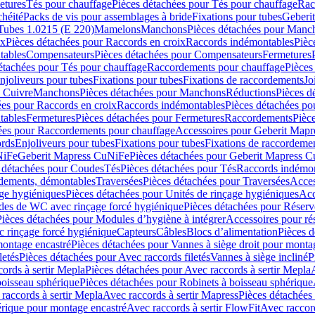
etures
Tés pour chauffage
Pièces détachées pour Tés pour chauffage
Rac
chéité
Packs de vis pour assemblages à bride
Fixations pour tubes
Geberi
Tubes 1.0215 (E 220)
Mamelons
Manchons
Pièces détachées pour Manc
ix
Pièces détachées pour Raccords en croix
Raccords indémontables
Pièc
tables
Compensateurs
Pièces détachées pour Compensateurs
Fermetures
étachées pour Tés pour chauffage
Raccordements pour chauffage
Pièces
njoliveurs pour tubes
Fixations pour tubes
Fixations de raccordements
Jo
s Cuivre
Manchons
Pièces détachées pour Manchons
Réductions
Pièces d
ées pour Raccords en croix
Raccords indémontables
Pièces détachées po
tables
Fermetures
Pièces détachées pour Fermetures
Raccordements
Pièc
ées pour Raccordements pour chauffage
Accessoires pour Geberit Mapr
ords
Enjoliveurs pour tubes
Fixations pour tubes
Fixations de raccordeme
NiFe
Geberit Mapress CuNiFe
Pièces détachées pour Geberit Mapress 
 détachées pour Coudes
Tés
Pièces détachées pour Tés
Raccords indémon
rdements, démontables
Traversées
Pièces détachées pour Traversées
Acces
age hygiéniques
Pièces détachées pour Unités de rinçage hygiéniques
Acc
des de WC avec rinçage forcé hygiénique
Pièces détachées pour Réser
Pièces détachées pour Modules d’hygiène à intégrer
Accessoires pour r
 rinçage forcé hygiénique
Capteurs
Câbles
Blocs d’alimentation
Pièces d
montage encastré
Pièces détachées pour Vannes à siège droit pour monta
letés
Pièces détachées pour Avec raccords filetés
Vannes à siège incliné
P
ords à sertir Mepla
Pièces détachées pour Avec raccords à sertir Mepla
boisseau sphérique
Pièces détachées pour Robinets à boisseau sphérique
raccords à sertir Mepla
Avec raccords à sertir Mapress
Pièces détachées
érique pour montage encastré
Avec raccords à sertir FlowFit
Avec raccord