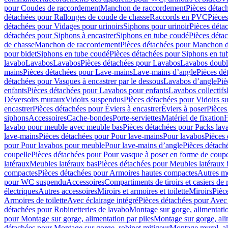
pour Coudes de raccordement
Manchon de raccordement
Pièces détac
détachées pour Rallonges de coude de chasse
Raccords en PVC
Pièce
détachées pour Vidages pour urinoirs
Siphons pour urinoir
Pièces déta
détachées pour Siphons à encastrer
Siphons en tube coudé
Pièces déta
de chasse
Manchon de raccordement
Pièces détachées pour Manchon 
pour bidet
Siphons en tube coudé
Pièces détachées pour Siphons en tu
lavabo
Lavabos
Lavabos
Pièces détachées pour Lavabos
Lavabos doubl
mains
Pièces détachées pour Lave-mains
Lave-mains d’angle
Pièces dé
détachées pour Vasques à encastrer par le dessous
Lavabos d’angle
Piè
enfants
Pièces détachées pour Lavabos pour enfants
Lavabos collectifs
Déversoirs muraux
Vidoirs suspendus
Pièces détachées pour Vidoirs s
encastrer
Pièces détachées pour Éviers à encastrer
Éviers à poser
Pièces
siphons
Accessoires
Cache-bondes
Porte-serviettes
Matériel de fixation
H
lavabo pour meuble avec meuble bas
Pièces détachées pour Packs la
lave-mains
Pièces détachées pour Pour lave-mains
Pour lavabos
Pièces
pour Pour lavabos pour meuble
Pour lave-mains d’angle
Pièces détach
coupelle
Pièces détachées pour Pour vasque à poser en forme de coupe
latéraux
Meubles latéraux bas
Pièces détachées pour Meubles latéraux 
compactes
Pièces détachées pour Armoires hautes compactes
Autres m
pour WC suspendu
Accessoires
Compartiments de tiroirs et casiers de
électriques
Autres accessoires
Miroirs et armoires et toilette
Miroirs
Pièc
Armoires de toilette
Avec éclairage intégré
Pièces détachées pour Avec 
détachées pour Robinetteries de lavabo
Montage sur gorge, alimentatio
pour Montage sur gorge, alimentation par piles
Montage sur gorge, ali
détachées pour Montage sur gorge, robinet mitigeur
Montage mural, al