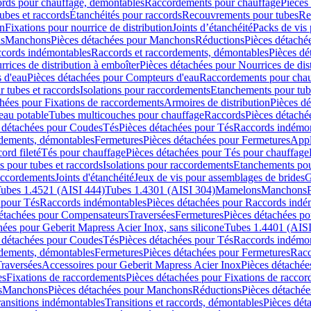
cords pour chauffage, démontables
Raccordements pour chauffage
Pièces
ubes et raccords
Étanchéités pour raccords
Recouvrements pour tubes
Re
on
Fixations pour nourrice de distribution
Joints d’étanchéité
Packs de vis
ds
Manchons
Pièces détachées pour Manchons
Réductions
Pièces détaché
ccords indémontables
Raccords et raccordements, démontables
Pièces dé
rrices de distribution à emboîter
Pièces détachées pour Nourrices de dis
 d'eau
Pièces détachées pour Compteurs d'eau
Raccordements pour chau
r tubes et raccords
Isolations pour raccordements
Etanchements pour tube
chées pour Fixations de raccordements
Armoires de distribution
Pièces dé
eau potable
Tubes multicouches pour chauffage
Raccords
Pièces détaché
 détachées pour Coudes
Tés
Pièces détachées pour Tés
Raccords indémon
rdements, démontables
Fermetures
Pièces détachées pour Fermetures
Appl
ord fileté
Tés pour chauffage
Pièces détachées pour Tés pour chauffage
ns pour tubes et raccords
Isolations pour raccordements
Etanchements pour
raccordements
Joints d'étanchéité
Jeux de vis pour assemblages de brides
G
ubes 1.4521 (AISI 444)
Tubes 1.4301 (AISI 304)
Mamelons
Manchons
 pour Tés
Raccords indémontables
Pièces détachées pour Raccords indé
détachées pour Compensateurs
Traversées
Fermetures
Pièces détachées po
hées pour Geberit Mapress Acier Inox, sans silicone
Tubes 1.4401 (AISI
 détachées pour Coudes
Tés
Pièces détachées pour Tés
Raccords indémon
rdements, démontables
Fermetures
Pièces détachées pour Fermetures
Racc
raversées
Accessoires pour Geberit Mapress Acier Inox
Pièces détachée
es
Fixations de raccordements
Pièces détachées pour Fixations de racco
s
Manchons
Pièces détachées pour Manchons
Réductions
Pièces détachée
ransitions indémontables
Transitions et raccords, démontables
Pièces dét