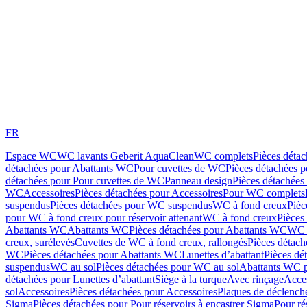
FR
Espace WC
WC lavants Geberit AquaClean
WC complets
Pièces déta
détachées pour Abattants WC
Pour cuvettes de WC
Pièces détachées 
détachées pour Pour cuvettes de WC
Panneau design
Pièces détachées
WC
Accessoires
Pièces détachées pour Accessoires
Pour WC complets
suspendus
Pièces détachées pour WC suspendus
WC à fond creux
Pièc
pour WC à fond creux pour réservoir attenant
WC à fond creux
Pièces
Abattants WC
Abattants WC
Pièces détachées pour Abattants WC
WC 
creux, surélevés
Cuvettes de WC à fond creux, rallongés
Pièces détach
WC
Pièces détachées pour Abattants WC
Lunettes d’abattant
Pièces dé
suspendus
WC au sol
Pièces détachées pour WC au sol
Abattants WC p
détachées pour Lunettes d’abattant
Siège à la turque
Avec rinçage
Acce
sol
Accessoires
Pièces détachées pour Accessoires
Plaques de déclenc
Sigma
Pièces détachées pour Pour réservoirs à encastrer Sigma
Pour ré