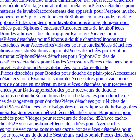
r générateur
Montage mural, robinet mélangeur
Pièces détachées pour
netteries de lavabo
Raccordements des appareils pour l’espace lavabo,
tachées pour Siphons en tube coudé
Siphons en tube coudé, modèle
Siphons à tube plongeur pour lavabo
Siphons à tube plongeur pour
achées pour Siphons à encastrer
Raccordements de lavabo
Pièces
Douilles à braser
Tubes de trop-plein
Rallonges
Vidages pour
re
Pièces détachées pour Siphons à double chambre
Siphons pour
 détachées pour Accessoires
Vidages pour appareils
Pièces détachées
hons à encastrer
Siphons apparents
Pièces détachées pour Siphons
rs muraux
Siphons
Pièces détachées pour Siphons
Coudes de
des
Pièces détachées pour Bondes
Accessoires
Pièces détachées pour
nivelles de douche
Pièces détachées pour Canivelles de
d
Pièces détachées pour Bondes pour douche de plain-pied
Accessoires
 détachées pour Evacuations murales
Accessoires pour évacuations
urs de douche en matériau minéral
Pièces détachées pour Receveurs
achées pour Bâti-supports
Bondes pour receveurs de douche
arations de douche
Séparations de douche latérales pour douche de
hes de rangement pour douches
Pièces détachées pour Niches de
aire
Pièces détachées pour Baignoires en acrylique sanitaire
Baignoires
inéral
Baignoires pour bébés
Pièces détachées pour Baignoires pour
tachées pour Vidages pour receveurs de douche, d52
Avec cache-
che, d62
Avec cache-bonde
Pièces détachées pour Avec cache-
ées pour Avec cache-bonde
Sans cache-bonde
Pièces détachées pour
 pour receveurs de douche Sestra
Sans cache-bonde
Pièces détachées