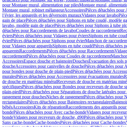
pour Montage mural, alimentation par piles
Montage mural, alimentati
Montage mural, robinet mélangeur
Accessoires
Pièces détachées pour 
l’évier, les appareils et les déversoirs muraux
Vidages pour lavabo
Pièc
gain de place
Pièces détachées pour Siphons en tube coudé, modèle ga
lavabo, modèle gain de place
Pièces détachées pour Siphons à tube pl
détachées pour Raccordements de lavabo
Coudes de raccordement
Rec
éviers
Pièces détachées pour Vidages pour éviers
Siphons en tube cou
évier
Pièces détachées pour Siphons pour évier
Manchon de raccordem
pour Vidages pour appareils
Siphons en tube coudé
Pièces détachées p
apparents
Raccordements
Pièces détachées pour Raccordements
Vidage
raccordement
Pièces détachées pour Coudes de raccordement
Manchon
Accessoires
Espace douche et baignoire
Douches
Évacuation des sols 
douche
Accessoires pour canivelles de douche
Pièces détachées pour A
pour bondes pour douche de plain-pied
Pièces détachées pour Accesso
murales
Pièces détachées pour Accessoires pour évacuations murales
R
de douche en matériau minéral
Receveurs de douche en matériau miné
spécifiques
Pièces détachées pour Bondes pour receveurs de douche s
plain-pied
Pièces détachées pour Séparations de douche latérales pour
rangement pour douches
Niches de rangement
Pièces détachées pour 
rectangulaires
Pièces détachées pour Baignoires rectangulaires
Baignoi
bébés
Accessoires
Kits de réparation
Raccordements des appareils pour 
bonde
Pièces détachées pour Avec cache-bonde
Vidages pour receveur
bonde
Vidages pour receveurs de douche, d90
Pièces détachées pour 
Sans cache-bonde
Cache-bondes
Pièces détachées pour Cache-bondes