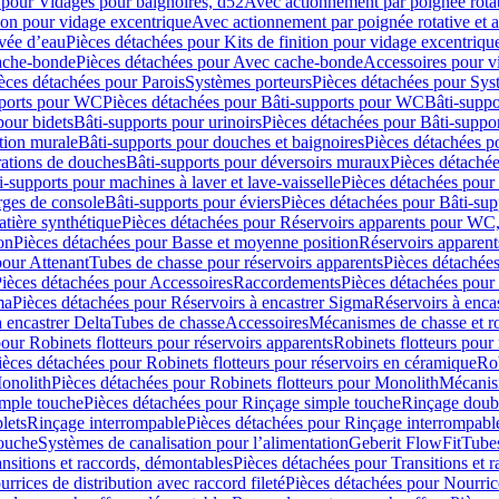
 pour Vidages pour baignoires, d52
Avec actionnement par poignée rota
tion pour vidage excentrique
Avec actionnement par poignée rotative et a
ivée d’eau
Pièces détachées pour Kits de finition pour vidage excentrique
ache-bonde
Pièces détachées pour Avec cache-bonde
Accessoires pour v
èces détachées pour Parois
Systèmes porteurs
Pièces détachées pour Sys
pports pour WC
Pièces détachées pour Bâti-supports pour WC
Bâti-suppo
pour bidets
Bâti-supports pour urinoirs
Pièces détachées pour Bâti-suppor
tion murale
Bâti-supports pour douches et baignoires
Pièces détachées p
rations de douches
Bâti-supports pour déversoirs muraux
Pièces détaché
i-supports pour machines à laver et lave-vaisselle
Pièces détachées pour 
rges de console
Bâti-supports pour éviers
Pièces détachées pour Bâti-sup
tière synthétique
Pièces détachées pour Réservoirs apparents pour WC,
on
Pièces détachées pour Basse et moyenne position
Réservoirs apparent
pour Attenant
Tubes de chasse pour réservoirs apparents
Pièces détachées
ièces détachées pour Accessoires
Raccordements
Pièces détachées pou
ma
Pièces détachées pour Réservoirs à encastrer Sigma
Réservoirs à enc
 encastrer Delta
Tubes de chasse
Accessoires
Mécanismes de chasse et rob
our Robinets flotteurs pour réservoirs apparents
Robinets flotteurs pour 
ièces détachées pour Robinets flotteurs pour réservoirs en céramique
Rob
Monolith
Pièces détachées pour Robinets flotteurs pour Monolith
Mécanis
imple touche
Pièces détachées pour Rinçage simple touche
Rinçage doub
lets
Rinçage interrompable
Pièces détachées pour Rinçage interrompabl
touche
Systèmes de canalisation pour l’alimentation
Geberit FlowFit
Tube
nsitions et raccords, démontables
Pièces détachées pour Transitions et 
rrices de distribution avec raccord fileté
Pièces détachées pour Nourrice