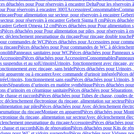
ces détachées pour Pour réservoirs à encastrer Delta
Pour les réservoirs 
our Pour réservoirs à encastrer 300T
Accessoires
Consommables
Command
rinçage
Pour alimentation sur secteur, pour réservoirs à encastrer Gebe
 secteur, pour réservoirs à encastrer Geberit Sigma 8 cm
Pièces détachées
encastrer Geberit Omega 12 cm
Pièces détachées pour Pour alimentation s
m
Pièces détachées pour Pour alimentation par piles, pour réservoirs à 
c déclenchement pneumatique du rinçage
Pour rinçage double touche
P
 pour commandes de WC
Pièces détachées pour Accessoires pour com
u rinçage
Pièces détachées pour Pour commandes de WC à déclencheme
onolith
Panneaux sanitaires pour WC
Pièces détachées pour Panneaux s
Accessoires
Pièces détachées pour Accessoires
Consommables
Panneaux 
s suspendus et au sol
Urinoirs
Urinoirs, fonctionnement avec rinçage, av
fonctionnement avec rinçage, sans bride
Pièces détachées pour Urinoirs,
ir apparente ou à encastrer
Avec commande d'urinoir intégrée
Pièces d
grée
Urinoirs, fonctionnement sans eau
Pièces détachées pour Urinoirs, 
noirs
Séparations d’urinoirs en matière synthétique
Pièces détachées pour
ons d’urinoirs en céramique sanitaire
Pièces détachées pour Séparations 
de chasse et raccords
Pièces détachées pour Tubes de chasse, coudes de 
c déclenchement électronique du rinçage, alimentation sur secteur
Pièc
limentation par piles
Pièces détachées pour Avec déclenchement électron
neumatique du rinçage
Montage en apparent
Pièces détachées pour Mont
tronique du rinçage, alimentation sur secteur
Avec déclenchement électr
clenchement pneumatique du rinçage
Accessoires
Pièces détachées pour
 chasse et raccords
Kits de rénovation
Pièces détachées pour Kits de ré
dages pour WC et vidoirs suspendus
Pièces détachées pour Vidages po