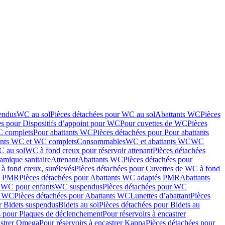
endus
WC au sol
Pièces détachées pour WC au sol
Abattants WC
Pièces
es pour Dispositifs d’appoint pour WC
Pour cuvettes de WC
Pièces
C complets
Pour abattants WC
Pièces détachées pour Pour abattants
ants WC et WC complets
Consommables
WC et abattants WC
WC
C au sol
WC à fond creux pour réservoir attenant
Pièces détachées
amique sanitaire
Attenant
Abattants WC
Pièces détachées pour
à fond creux, surélevés
Pièces détachées pour Cuvettes de WC à fond
és PMR
Pièces détachées pour Abattants WC adaptés PMR
Abattants
r WC pour enfants
WC suspendus
Pièces détachées pour WC
s WC
Pièces détachées pour Abattants WC
Lunettes d’abattant
Pièces
r Bidets suspendus
Bidets au sol
Pièces détachées pour Bidets au
s pour Plaques de déclenchement
Pour réservoirs à encastrer
astrer Omega
Pour réservoirs à encastrer Kappa
Pièces détachées pour