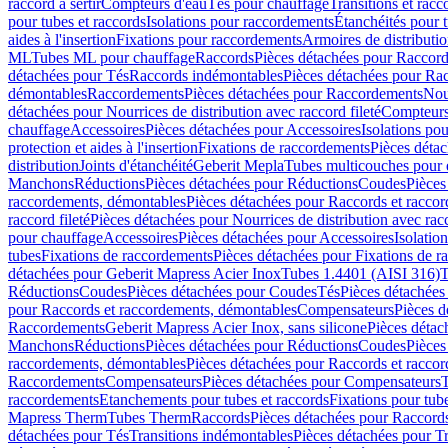
raccord à sertir
Compteurs d'eau
Tés pour chauffage
Transitions et rac
pour tubes et raccords
Isolations pour raccordements
Étanchéités pour t
aides à l'insertion
Fixations pour raccordements
Armoires de distributi
ML
Tubes ML pour chauffage
Raccords
Pièces détachées pour Raccor
détachées pour Tés
Raccords indémontables
Pièces détachées pour Ra
démontables
Raccordements
Pièces détachées pour Raccordements
Nou
détachées pour Nourrices de distribution avec raccord fileté
Compteurs
chauffage
Accessoires
Pièces détachées pour Accessoires
Isolations pou
protection et aides à l'insertion
Fixations de raccordements
Pièces déta
distribution
Joints d'étanchéité
Geberit Mepla
Tubes multicouches pour 
Manchons
Réductions
Pièces détachées pour Réductions
Coudes
Pièces
raccordements, démontables
Pièces détachées pour Raccords et racco
raccord fileté
Pièces détachées pour Nourrices de distribution avec racc
pour chauffage
Accessoires
Pièces détachées pour Accessoires
Isolatio
tubes
Fixations de raccordements
Pièces détachées pour Fixations de 
détachées pour Geberit Mapress Acier Inox
Tubes 1.4401 (AISI 316)
T
Réductions
Coudes
Pièces détachées pour Coudes
Tés
Pièces détachées
pour Raccords et raccordements, démontables
Compensateurs
Pièces 
Raccordements
Geberit Mapress Acier Inox, sans silicone
Pièces détac
Manchons
Réductions
Pièces détachées pour Réductions
Coudes
Pièces
raccordements, démontables
Pièces détachées pour Raccords et racco
Raccordements
Compensateurs
Pièces détachées pour Compensateurs
T
raccordements
Etanchements pour tubes et raccords
Fixations pour tub
Mapress Therm
Tubes Therm
Raccords
Pièces détachées pour Raccord
détachées pour Tés
Transitions indémontables
Pièces détachées pour T