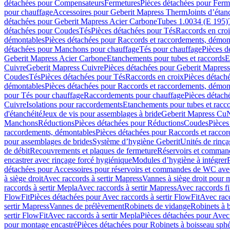
détachées pour Compensateurs
Fermetures
Pièces détachées pour Ferm
pour chauffage
Accessoires pour Geberit Mapress Therm
Joints d’étan
détachées pour Geberit Mapress Acier Carbone
Tubes 1.0034 (E 195)
détachées pour Coudes
Tés
Pièces détachées pour Tés
Raccords en cro
démontables
Pièces détachées pour Raccords et raccordements, démon
détachées pour Manchons pour chauffage
Tés pour chauffage
Pièces d
Geberit Mapress Acier Carbone
Etanchements pour tubes et raccords
E
Cuivre
Geberit Mapress Cuivre
Pièces détachées pour Geberit Mapres
Coudes
Tés
Pièces détachées pour Tés
Raccords en croix
Pièces détach
démontables
Pièces détachées pour Raccords et raccordements, démon
pour Tés pour chauffage
Raccordements pour chauffage
Pièces détach
Cuivre
Isolations pour raccordements
Etanchements pour tubes et racc
d'étanchéité
Jeux de vis pour assemblages à bride
Geberit Mapress Cu
Manchons
Réductions
Pièces détachées pour Réductions
Coudes
Pièces
raccordements, démontables
Pièces détachées pour Raccords et racco
pour assemblages de brides
Système d’hygiène Geberit
Unités de rinç
de débit
Recouvrements et plaques de fermeture
Réservoirs et comman
encastrer avec rinçage forcé hygiénique
Modules d’hygiène à intégrer
détachées pour Accessoires pour réservoirs et commandes de WC avec
à siège droit
Avec raccords à sertir Mapress
Vannes à siège droit pour 
raccords à sertir Mepla
Avec raccords à sertir Mapress
Avec raccords fi
FlowFit
Pièces détachées pour Avec raccords à sertir FlowFit
Avec racc
sertir Mapress
Vannes de prélèvement
Robinets de vidange
Robinets à 
sertir FlowFit
Avec raccords à sertir Mepla
Pièces détachées pour Avec 
pour montage encastré
Pièces détachées pour Robinets à boisseau sph