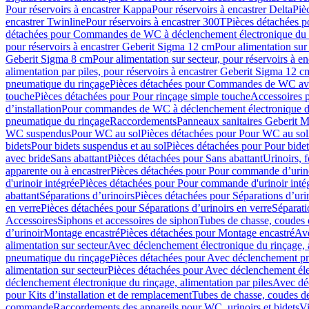
Pour réservoirs à encastrer Kappa
Pour réservoirs à encastrer Delta
Piè
encastrer Twinline
Pour réservoirs à encastrer 300T
Pièces détachées p
détachées pour Commandes de WC à déclenchement électronique du 
pour réservoirs à encastrer Geberit Sigma 12 cm
Pour alimentation sur
Geberit Sigma 8 cm
Pour alimentation sur secteur, pour réservoirs à 
alimentation par piles, pour réservoirs à encastrer Geberit Sigma 12 c
pneumatique du rinçage
Pièces détachées pour Commandes de WC ave
touche
Pièces détachées pour Pour rinçage simple touche
Accessoires
d’installation
Pour commandes de WC à déclenchement électronique d
pneumatique du rinçage
Raccordements
Panneaux sanitaires Geberit M
WC suspendus
Pour WC au sol
Pièces détachées pour Pour WC au sol
bidets
Pour bidets suspendus et au sol
Pièces détachées pour Pour bidet
avec bride
Sans abattant
Pièces détachées pour Sans abattant
Urinoirs, 
apparente ou à encastrer
Pièces détachées pour Pour commande d’urino
d'urinoir intégrée
Pièces détachées pour Pour commande d'urinoir inté
abattant
Séparations d’urinoirs
Pièces détachées pour Séparations d’uri
en verre
Pièces détachées pour Séparations d’urinoirs en verre
Séparati
Accessoires
Siphons et accessoires de siphon
Tubes de chasse, coudes 
dʼurinoir
Montage encastré
Pièces détachées pour Montage encastré
Ave
alimentation sur secteur
Avec déclenchement électronique du rinçage, a
pneumatique du rinçage
Pièces détachées pour Avec déclenchement p
alimentation sur secteur
Pièces détachées pour Avec déclenchement élec
déclenchement électronique du rinçage, alimentation par piles
Avec dé
pour Kits d’installation et de remplacement
Tubes de chasse, coudes de
commande
Raccordements des appareils pour WC, urinoirs et bidets
Vi