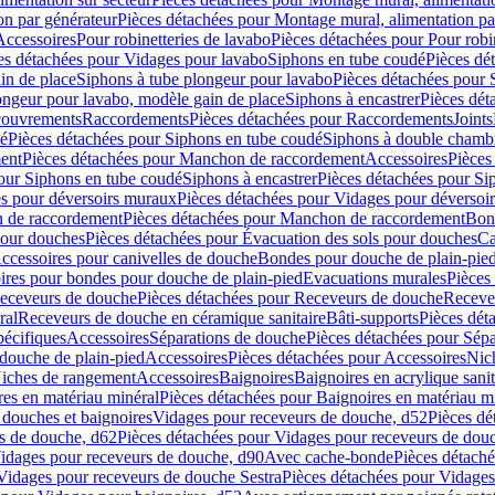
on par générateur
Pièces détachées pour Montage mural, alimentation pa
Accessoires
Pour robinetteries de lavabo
Pièces détachées pour Pour robi
es détachées pour Vidages pour lavabo
Siphons en tube coudé
Pièces dé
in de place
Siphons à tube plongeur pour lavabo
Pièces détachées pour 
ongeur pour lavabo, modèle gain de place
Siphons à encastrer
Pièces dét
ouvrements
Raccordements
Pièces détachées pour Raccordements
Joints
dé
Pièces détachées pour Siphons en tube coudé
Siphons à double chamb
ent
Pièces détachées pour Manchon de raccordement
Accessoires
Pièces
our Siphons en tube coudé
Siphons à encastrer
Pièces détachées pour Sip
s pour déversoirs muraux
Pièces détachées pour Vidages pour déversoi
 de raccordement
Pièces détachées pour Manchon de raccordement
Bon
pour douches
Pièces détachées pour Évacuation des sols pour douches
Ca
ccessoires pour canivelles de douche
Bondes pour douche de plain-pie
ires pour bondes pour douche de plain-pied
Evacuations murales
Pièces
eceveurs de douche
Pièces détachées pour Receveurs de douche
Receve
ral
Receveurs de douche en céramique sanitaire
Bâti-supports
Pièces dét
pécifiques
Accessoires
Séparations de douche
Pièces détachées pour Sép
 douche de plain-pied
Accessoires
Pièces détachées pour Accessoires
Nic
Niches de rangement
Accessoires
Baignoires
Baignoires en acrylique sanit
res en matériau minéral
Pièces détachées pour Baignoires en matériau m
douches et baignoires
Vidages pour receveurs de douche, d52
Pièces dé
s de douche, d62
Pièces détachées pour Vidages pour receveurs de dou
Vidages pour receveurs de douche, d90
Avec cache-bonde
Pièces détach
Vidages pour receveurs de douche Sestra
Pièces détachées pour Vidages