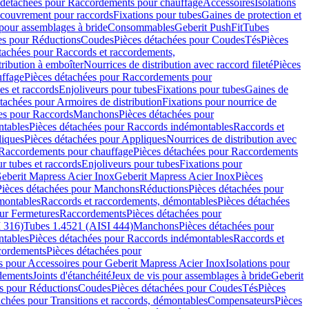
 détachées pour Raccordements pour chauffage
Accessoires
Isolations
couvrement pour raccords
Fixations pour tubes
Gaines de protection et
 pour assemblages à bride
Consommables
Geberit PushFit
Tubes
es pour Réductions
Coudes
Pièces détachées pour Coudes
Tés
Pièces
tachées pour Raccords et raccordements,
tribution à emboîter
Nourrices de distribution avec raccord fileté
Pièces
ffage
Pièces détachées pour Raccordements pour
s et raccords
Enjoliveurs pour tubes
Fixations pour tubes
Gaines de
tachées pour Armoires de distribution
Fixations pour nourrice de
es pour Raccords
Manchons
Pièces détachées pour
tables
Pièces détachées pour Raccords indémontables
Raccords et
iques
Pièces détachées pour Appliques
Nourrices de distribution avec
Raccordements pour chauffage
Pièces détachées pour Raccordements
 tubes et raccords
Enjoliveurs pour tubes
Fixations pour
eberit Mapress Acier Inox
Geberit Mapress Acier Inox
Pièces
Pièces détachées pour Manchons
Réductions
Pièces détachées pour
montables
Raccords et raccordements, démontables
Pièces détachées
ur Fermetures
Raccordements
Pièces détachées pour
 316)
Tubes 1.4521 (AISI 444)
Manchons
Pièces détachées pour
tables
Pièces détachées pour Raccords indémontables
Raccords et
ordements
Pièces détachées pour
s pour Accessoires pour Geberit Mapress Acier Inox
Isolations pour
rdements
Joints d'étanchéité
Jeux de vis pour assemblages à bride
Geberit
s pour Réductions
Coudes
Pièces détachées pour Coudes
Tés
Pièces
achées pour Transitions et raccords, démontables
Compensateurs
Pièces