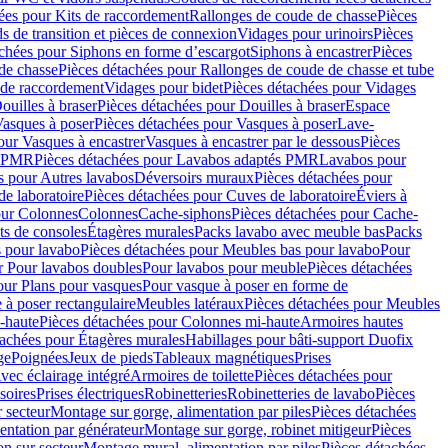
ées pour Kits de raccordement
Rallonges de coude de chasse
Pièces
s de transition et pièces de connexion
Vidages pour urinoirs
Pièces
achées pour Siphons en forme d’escargot
Siphons à encastrer
Pièces
de chasse
Pièces détachées pour Rallonges de coude de chasse et tube
 de raccordement
Vidages pour bidet
Pièces détachées pour Vidages
ouilles à braser
Pièces détachées pour Douilles à braser
Espace
asques à poser
Pièces détachées pour Vasques à poser
Lave-
our Vasques à encastrer
Vasques à encastrer par le dessous
Pièces
s PMR
Pièces détachées pour Lavabos adaptés PMR
Lavabos pour
s pour Autres lavabos
Déversoirs muraux
Pièces détachées pour
e laboratoire
Pièces détachées pour Cuves de laboratoire
Éviers à
our Colonnes
Colonnes
Cache-siphons
Pièces détachées pour Cache-
ts de consoles
Étagères murales
Packs lavabo avec meuble bas
Packs
 pour lavabo
Pièces détachées pour Meubles bas pour lavabo
Pour
r Pour lavabos doubles
Pour lavabos pour meuble
Pièces détachées
our Plans pour vasques
Pour vasque à poser en forme de
 à poser rectangulaire
Meubles latéraux
Pièces détachées pour Meubles
-haute
Pièces détachées pour Colonnes mi-haute
Armoires hautes
tachées pour Étagères murales
Habillages pour bâti-support Duofix
ge
Poignées
Jeux de pieds
Tableaux magnétiques
Prises
vec éclairage intégré
Armoires de toilette
Pièces détachées pour
soires
Prises électriques
Robinetteries
Robinetteries de lavabo
Pièces
 secteur
Montage sur gorge, alimentation par piles
Pièces détachées
entation par générateur
Montage sur gorge, robinet mitigeur
Pièces
n sur secteur
Montage mural, alimentation par piles
Pièces détachées