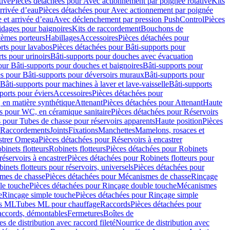
tive
Pièces détachées pour Avec actionnement par poignée rotative
Kits
rrivée d’eau
Pièces détachées pour Avec actionnement par poignée
 et arrivée d’eau
Avec déclenchement par pression PushControl
Pièces
idages pour baignoires
Kits de raccordement
Bouchons de
tèmes porteurs
Habillages
Accessoires
Pièces détachées pour
rts pour lavabos
Pièces détachées pour Bâti-supports pour
ts pour urinoirs
Bâti-supports pour douches avec évacuation
our Bâti-supports pour douches et baignoires
Bâti-supports pour
es pour Bâti-supports pour déversoirs muraux
Bâti-supports pour
Bâti-supports pour machines à laver et lave-vaisselle
Bâti-supports
ports pour éviers
Accessoires
Pièces détachées pour
 en matière synthétique
Attenant
Pièces détachées pour Attenant
Haute
s pour WC, en céramique sanitaire
Pièces détachées pour Réservoirs
 pour Tubes de chasse pour réservoirs apparents
Haute position
Pièces
r Raccordements
Joints
Fixations
Manchettes
Mamelons, rosaces et
astrer Omega
Pièces détachées pour Réservoirs à encastrer
inets flotteurs
Robinets flotteurs
Pièces détachées pour Robinets
réservoirs à encastrer
Pièces détachées pour Robinets flotteurs pour
inets flotteurs pour réservoirs, universels
Pièces détachées pour
mes de chasse
Pièces détachées pour Mécanismes de chasse
Rinçage
le touche
Pièces détachées pour Rinçage double touche
Mécanismes
e
Rinçage simple touche
Pièces détachées pour Rinçage simple
s ML
Tubes ML pour chauffage
Raccords
Pièces détachées pour
raccords, démontables
Fermetures
Boîtes de
s de distribution avec raccord fileté
Nourrice de distribution avec