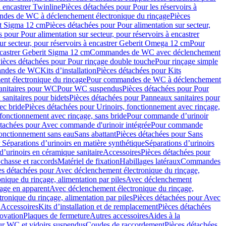
à encastrer Twinline
Pièces détachées pour Pour les réservoirs à
es de WC à déclenchement électronique du rinçage
Pièces
rit Sigma 12 cm
Pièces détachées pour Pour alimentation sur secteur,
 pour Pour alimentation sur secteur, pour réservoirs à encastrer
ur secteur, pour réservoirs à encastrer Geberit Omega 12 cm
Pour
encastrer Geberit Sigma 12 cm
Commandes de WC avec déclenchement
ièces détachées pour Pour rinçage double touche
Pour rinçage simple
mandes de WC
Kits d’installation
Pièces détachées pour Kits
nt électronique du rinçage
Pour commandes de WC à déclenchement
anitaires pour WC
Pour WC suspendus
Pièces détachées pour Pour
sanitaires pour bidets
Pièces détachées pour Panneaux sanitaires pour
ec bride
Pièces détachées pour Urinoirs, fonctionnement avec rinçage,
 fonctionnement avec rinçage, sans bride
Pour commande d’urinoir
étachées pour Avec commande d'urinoir intégrée
Pour commande
fonctionnement sans eau
Sans abattant
Pièces détachées pour Sans
 Séparations d’urinoirs en matière synthétique
Séparations d’urinoirs
d’urinoirs en céramique sanitaire
Accessoires
Pièces détachées pour
chasse et raccords
Matériel de fixation
Habillages latéraux
Commandes
es détachées pour Avec déclenchement électronique du rinçage,
ique du rinçage, alimentation par piles
Avec déclenchement
age en apparent
Avec déclenchement électronique du rinçage,
onique du rinçage, alimentation par piles
Pièces détachées pour Avec
 Accessoires
Kits d’installation et de remplacement
Pièces détachées
novation
Plaques de fermeture
Autres accessoires
Aides à la
ur WC et vidoirs suspendus
Coudes de raccordement
Pièces détachées