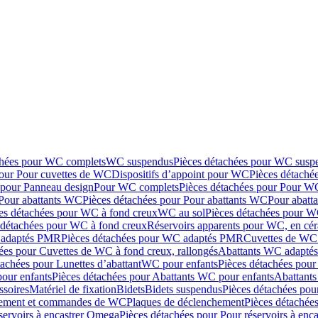
chées pour WC complets
WC suspendus
Pièces détachées pour WC susp
pour Pour cuvettes de WC
Dispositifs d’appoint pour WC
Pièces détaché
 pour Panneau design
Pour WC complets
Pièces détachées pour Pour W
Pour abattants WC
Pièces détachées pour Pour abattants WC
Pour abatt
es détachées pour WC à fond creux
WC au sol
Pièces détachées pour W
 détachées pour WC à fond creux
Réservoirs apparents pour WC, en cér
adaptés PMR
Pièces détachées pour WC adaptés PMR
Cuvettes de WC 
ées pour Cuvettes de WC à fond creux, rallongés
Abattants WC adapt
tachées pour Lunettes d’abattant
WC pour enfants
Pièces détachées pou
our enfants
Pièces détachées pour Abattants WC pour enfants
Abattant
ssoires
Matériel de fixation
Bidets
Bidets suspendus
Pièces détachées pou
hement et commandes de WC
Plaques de déclenchement
Pièces détachée
servoirs à encastrer Omega
Pièces détachées pour Pour réservoirs à enc