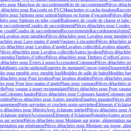
hées pour Manchon de raccordement
Kits de raccordement
Pièces détach
s détachées pour Raccords en PVC
Manchettes et cache-boulons
Raccord
chées pour Siphons pour urinoir
Siphons en forme d’escargot
Pièces dét
chées pour Siphons en tube coudé
Rallonges de coude de chasse et tube 
de raccordement
Coudes de raccordement
Pièces détachées pour Coudes
be coudé
Coudes de raccordement
Recouvrements
Raccordements
Joints
D
es
Lavabos pour meubles
Pièces détachées pour Lavabos pour meubles
V
tachées pour Lave-mains d’angle
Vasques à encastrer
Pièces détachées p
ces détachées pour Lavabos d’angle
Lavabos collectifs
Lavabos adapté
Pièces détachées pour Lavabos collectifs
Autres lavabos
Pièces détachée
uspendus
Timbres dʼoffice
Pièces détachées pour Timbres dʼoffice
Cuves d
 détachées pour Éviers à poser
Accessoires
Colonnes
Pièces détachées p
abillages cache-siphons
Equerres de montage
Couvre-joints
Dosserets
Ki
vabo pour meuble avec meuble bas
Meubles de salle de bains
Meubles bas
 détachées pour Pour lavabos
Pour lavabos doubles
Pièces détachées pou
ées pour Pour lave-mains d’angle
Plans pour vasques
Pièces détachées p
lle
Pour vasque à poser rectangulaire
Pièces détachées pour Pour vasque
bas
Colonnes hautes
Pièces détachées pour Colonnes hautes
Colonnes mi
eubles
Pièces détachées pour Autres meubles
Étagères murales
Pièces dé
 rangement
Porte-serviettes et crochets porte-serviettes
Éléments d’éclaira
es détachées pour Miroirs
Avec éclairage intégré
Pièces détachées pour A
éclairage intégré
Accessoires
Éléments d’éclairage
Poignées
Autres acces
n sur secteur
Pièces détachées pour Montage sur gorge, alimentation sur
mentation par générateur
Pièces détachées pour Montage sur gorge, alim
imentation sur secteur
Pièces détachées pour Montage mural, alimentatio