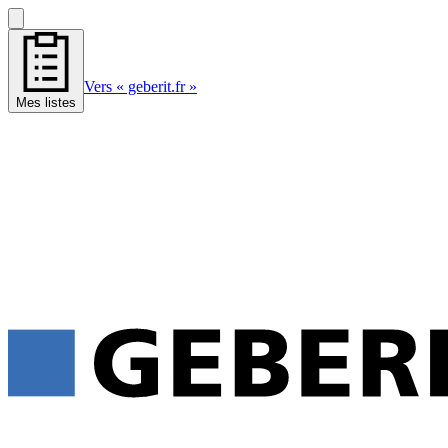
Vers « geberit.fr »
Mes listes