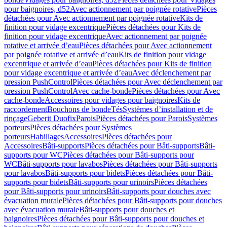
pour baignoires, d52
Avec actionnement par poignée rotative
Pièces
détachées pour Avec actionnement par poignée rotative
Kits de
finition pour vidage excentrique
Pièces détachées pour Kits de
finition pour vidage excentrique
Avec actionnement par poignée
rotative et arrivée d’eau
Pièces détachées pour Avec actionnement
par poignée rotative et arrivée d’eau
Kits de finition pour vidage
excentrique et arrivée d’eau
Pièces détachées pour Kits de finition
pour vidage excentrique et arrivée d’eau
Avec déclenchement par
pression PushControl
Pièces détachées pour Avec déclenchement par
pression PushControl
Avec cache-bonde
Pièces détachées pour Avec
cache-bonde
Accessoires pour vidages pour baignoires
Kits de
raccordement
Bouchons de bonde
Tés
Systèmes d’installation et de
rinçage
Geberit Duofix
Parois
Pièces détachées pour Parois
Systèmes
porteurs
Pièces détachées pour Systèmes
porteurs
Habillages
Accessoires
Pièces détachées pour
Accessoires
Bâti-supports
Pièces détachées pour Bâti-supports
Bâti-
supports pour WC
Pièces détachées pour Bâti-supports pour
WC
Bâti-supports pour lavabos
Pièces détachées pour Bâti-supports
pour lavabos
Bâti-supports pour bidets
Pièces détachées pour Bâti-
supports pour bidets
Bâti-supports pour urinoirs
Pièces détachées
pour Bâti-supports pour urinoirs
Bâti-supports pour douches avec
évacuation murale
Pièces détachées pour Bâti-supports pour douches
avec évacuation murale
Bâti-supports pour douches et
baignoires
Pièces détachées pour Bâti-supports pour douches et