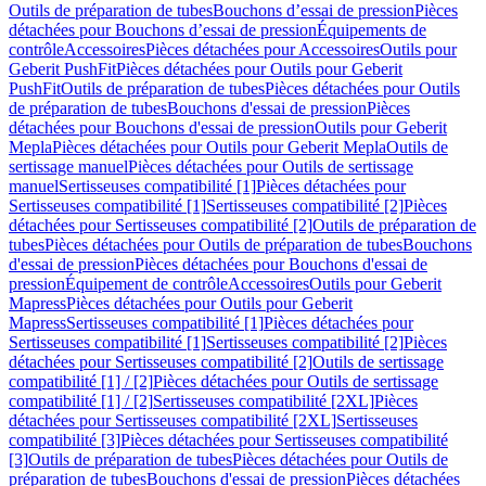
Outils de préparation de tubes
Bouchons d’essai de pression
Pièces
détachées pour Bouchons d’essai de pression
Équipements de
contrôle
Accessoires
Pièces détachées pour Accessoires
Outils pour
Geberit PushFit
Pièces détachées pour Outils pour Geberit
PushFit
Outils de préparation de tubes
Pièces détachées pour Outils
de préparation de tubes
Bouchons d'essai de pression
Pièces
détachées pour Bouchons d'essai de pression
Outils pour Geberit
Mepla
Pièces détachées pour Outils pour Geberit Mepla
Outils de
sertissage manuel
Pièces détachées pour Outils de sertissage
manuel
Sertisseuses compatibilité [1]
Pièces détachées pour
Sertisseuses compatibilité [1]
Sertisseuses compatibilité [2]
Pièces
détachées pour Sertisseuses compatibilité [2]
Outils de préparation de
tubes
Pièces détachées pour Outils de préparation de tubes
Bouchons
d'essai de pression
Pièces détachées pour Bouchons d'essai de
pression
Équipement de contrôle
Accessoires
Outils pour Geberit
Mapress
Pièces détachées pour Outils pour Geberit
Mapress
Sertisseuses compatibilité [1]
Pièces détachées pour
Sertisseuses compatibilité [1]
Sertisseuses compatibilité [2]
Pièces
détachées pour Sertisseuses compatibilité [2]
Outils de sertissage
compatibilité [1] / [2]
Pièces détachées pour Outils de sertissage
compatibilité [1] / [2]
Sertisseuses compatibilité [2XL]
Pièces
détachées pour Sertisseuses compatibilité [2XL]
Sertisseuses
compatibilité [3]
Pièces détachées pour Sertisseuses compatibilité
[3]
Outils de préparation de tubes
Pièces détachées pour Outils de
préparation de tubes
Bouchons d'essai de pression
Pièces détachées