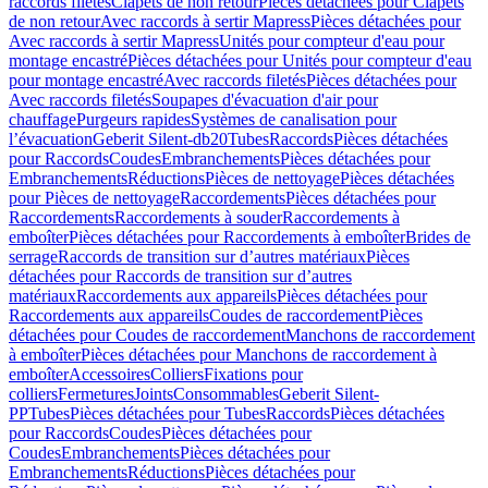
raccords filetés
Clapets de non retour
Pièces détachées pour Clapets
de non retour
Avec raccords à sertir Mapress
Pièces détachées pour
Avec raccords à sertir Mapress
Unités pour compteur d'eau pour
montage encastré
Pièces détachées pour Unités pour compteur d'eau
pour montage encastré
Avec raccords filetés
Pièces détachées pour
Avec raccords filetés
Soupapes d'évacuation d'air pour
chauffage
Purgeurs rapides
Systèmes de canalisation pour
l’évacuation
Geberit Silent-db20
Tubes
Raccords
Pièces détachées
pour Raccords
Coudes
Embranchements
Pièces détachées pour
Embranchements
Réductions
Pièces de nettoyage
Pièces détachées
pour Pièces de nettoyage
Raccordements
Pièces détachées pour
Raccordements
Raccordements à souder
Raccordements à
emboîter
Pièces détachées pour Raccordements à emboîter
Brides de
serrage
Raccords de transition sur d’autres matériaux
Pièces
détachées pour Raccords de transition sur d’autres
matériaux
Raccordements aux appareils
Pièces détachées pour
Raccordements aux appareils
Coudes de raccordement
Pièces
détachées pour Coudes de raccordement
Manchons de raccordement
à emboîter
Pièces détachées pour Manchons de raccordement à
emboîter
Accessoires
Colliers
Fixations pour
colliers
Fermetures
Joints
Consommables
Geberit Silent-
PP
Tubes
Pièces détachées pour Tubes
Raccords
Pièces détachées
pour Raccords
Coudes
Pièces détachées pour
Coudes
Embranchements
Pièces détachées pour
Embranchements
Réductions
Pièces détachées pour