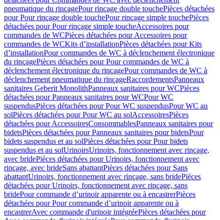
pneumatique du rinçage
Pour rinçage double touche
Pièces détachées
pour Pour rinçage double touche
Pour rinçage simple touche
Pièces
détachées pour Pour rinçage simple touche
Accessoires pour
commandes de WC
Pièces détachées pour Accessoires pour
commandes de WC
Kits d’installation
Pièces détachées pour Kits
d’installation
Pour commandes de WC à déclenchement électronique
du rinçage
Pièces détachées pour Pour commandes de WC à
déclenchement électronique du rinçage
Pour commandes de WC à
déclenchement pneumatique du rinçage
Raccordements
Panneaux
sanitaires Geberit Monolith
Panneaux sanitaires pour WC
Pièces
détachées pour Panneaux sanitaires pour WC
Pour WC
suspendus
Pièces détachées pour Pour WC suspendus
Pour WC au
sol
Pièces détachées pour Pour WC au sol
Accessoires
Pièces
détachées pour Accessoires
Consommables
Panneaux sanitaires pour
bidets
Pièces détachées pour Panneaux sanitaires pour bidets
Pour
bidets suspendus et au sol
Pièces détachées pour Pour bidets
suspendus et au sol
Urinoirs
Urinoirs, fonctionnement avec rinçage,
avec bride
Pièces détachées pour Urinoirs, fonctionnement avec
rinçage, avec bride
Sans abattant
Pièces détachées pour Sans
abattant
Urinoirs, fonctionnement avec rinçage, sans bride
Pièces
détachées pour Urinoirs, fonctionnement avec rinçage, sans
bride
Pour commande d’urinoir apparente ou à encastrer
Pièces
détachées pour Pour commande d’urinoir apparente ou à
encastrer
Avec commande d'urinoir intégrée
Pièces détachées pour