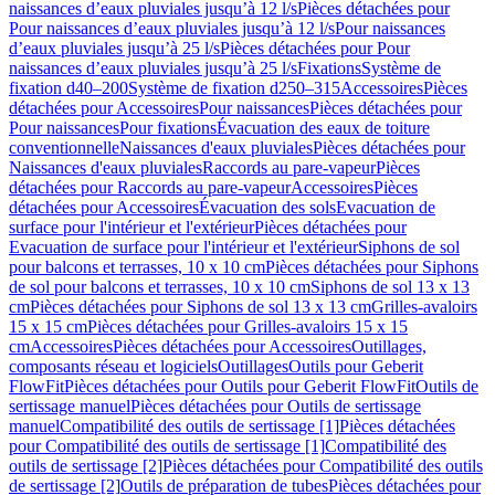
naissances d’eaux pluviales jusqu’à 12 l/s
Pièces détachées pour
Pour naissances d’eaux pluviales jusqu’à 12 l/s
Pour naissances
d’eaux pluviales jusqu’à 25 l/s
Pièces détachées pour Pour
naissances d’eaux pluviales jusqu’à 25 l/s
Fixations
Système de
fixation d40–200
Système de fixation d250–315
Accessoires
Pièces
détachées pour Accessoires
Pour naissances
Pièces détachées pour
Pour naissances
Pour fixations
Évacuation des eaux de toiture
conventionnelle
Naissances d'eaux pluviales
Pièces détachées pour
Naissances d'eaux pluviales
Raccords au pare-vapeur
Pièces
détachées pour Raccords au pare-vapeur
Accessoires
Pièces
détachées pour Accessoires
Évacuation des sols
Evacuation de
surface pour l'intérieur et l'extérieur
Pièces détachées pour
Evacuation de surface pour l'intérieur et l'extérieur
Siphons de sol
pour balcons et terrasses, 10 x 10 cm
Pièces détachées pour Siphons
de sol pour balcons et terrasses, 10 x 10 cm
Siphons de sol 13 x 13
cm
Pièces détachées pour Siphons de sol 13 x 13 cm
Grilles-avaloirs
15 x 15 cm
Pièces détachées pour Grilles-avaloirs 15 x 15
cm
Accessoires
Pièces détachées pour Accessoires
Outillages,
composants réseau et logiciels
Outillages
Outils pour Geberit
FlowFit
Pièces détachées pour Outils pour Geberit FlowFit
Outils de
sertissage manuel
Pièces détachées pour Outils de sertissage
manuel
Compatibilité des outils de sertissage [1]
Pièces détachées
pour Compatibilité des outils de sertissage [1]
Compatibilité des
outils de sertissage [2]
Pièces détachées pour Compatibilité des outils
de sertissage [2]
Outils de préparation de tubes
Pièces détachées pour