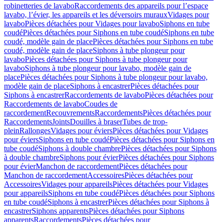
robinetteries de lavabo
Raccordements des appareils pour l’espace
lavabo, l’évier, les appareils et les déversoirs muraux
Vidages pour
lavabo
Pièces détachées pour Vidages pour lavabo
Siphons en tube
coudé
Pièces détachées pour Siphons en tube coudé
Siphons en tube
coudé, modèle gain de place
Pièces détachées pour Siphons en tube
coudé, modèle gain de place
Siphons à tube plongeur pour
lavabo
Pièces détachées pour Siphons à tube plongeur pour
lavabo
Siphons à tube plongeur pour lavabo, modèle gain de
place
Pièces détachées pour Siphons à tube plongeur pour lavabo,
modèle gain de place
Siphons à encastrer
Pièces détachées pour
Siphons à encastrer
Raccordements de lavabo
Pièces détachées pour
Raccordements de lavabo
Coudes de
raccordement
Recouvrements
Raccordements
Pièces détachées pour
Raccordements
Joints
Douilles à braser
Tubes de trop-
plein
Rallonges
Vidages pour éviers
Pièces détachées pour Vidages
pour éviers
Siphons en tube coudé
Pièces détachées pour Siphons en
tube coudé
Siphons à double chambre
Pièces détachées pour Siphons
à double chambre
Siphons pour évier
Pièces détachées pour Siphons
pour évier
Manchon de raccordement
Pièces détachées pour
Manchon de raccordement
Accessoires
Pièces détachées pour
Accessoires
Vidages pour appareils
Pièces détachées pour Vidages
pour appareils
Siphons en tube coudé
Pièces détachées pour Siphons
en tube coudé
Siphons à encastrer
Pièces détachées pour Siphons à
encastrer
Siphons apparents
Pièces détachées pour Siphons
apparents
Raccordements
Pièces détachées pour