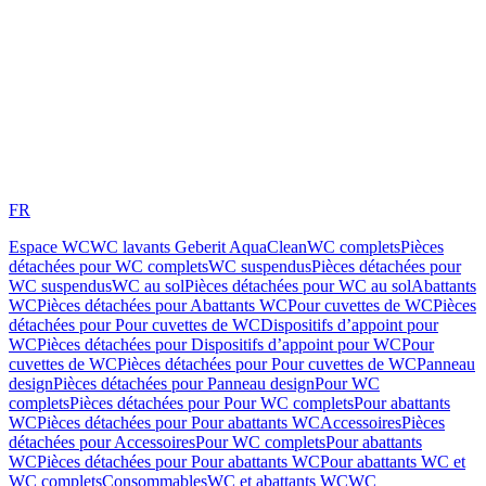
FR
Espace WC
WC lavants Geberit AquaClean
WC complets
Pièces
détachées pour WC complets
WC suspendus
Pièces détachées pour
WC suspendus
WC au sol
Pièces détachées pour WC au sol
Abattants
WC
Pièces détachées pour Abattants WC
Pour cuvettes de WC
Pièces
détachées pour Pour cuvettes de WC
Dispositifs d’appoint pour
WC
Pièces détachées pour Dispositifs d’appoint pour WC
Pour
cuvettes de WC
Pièces détachées pour Pour cuvettes de WC
Panneau
design
Pièces détachées pour Panneau design
Pour WC
complets
Pièces détachées pour Pour WC complets
Pour abattants
WC
Pièces détachées pour Pour abattants WC
Accessoires
Pièces
détachées pour Accessoires
Pour WC complets
Pour abattants
WC
Pièces détachées pour Pour abattants WC
Pour abattants WC et
WC complets
Consommables
WC et abattants WC
WC