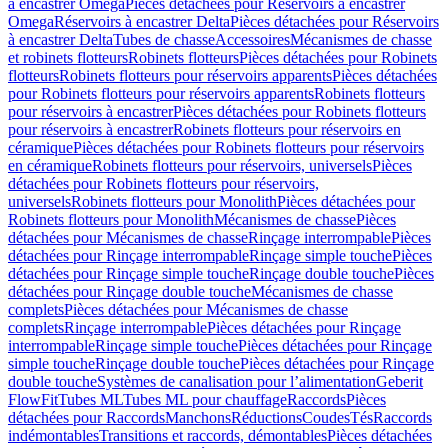
à encastrer Omega
Pièces détachées pour Réservoirs à encastrer
Omega
Réservoirs à encastrer Delta
Pièces détachées pour Réservoirs
à encastrer Delta
Tubes de chasse
Accessoires
Mécanismes de chasse
et robinets flotteurs
Robinets flotteurs
Pièces détachées pour Robinets
flotteurs
Robinets flotteurs pour réservoirs apparents
Pièces détachées
pour Robinets flotteurs pour réservoirs apparents
Robinets flotteurs
pour réservoirs à encastrer
Pièces détachées pour Robinets flotteurs
pour réservoirs à encastrer
Robinets flotteurs pour réservoirs en
céramique
Pièces détachées pour Robinets flotteurs pour réservoirs
en céramique
Robinets flotteurs pour réservoirs, universels
Pièces
détachées pour Robinets flotteurs pour réservoirs,
universels
Robinets flotteurs pour Monolith
Pièces détachées pour
Robinets flotteurs pour Monolith
Mécanismes de chasse
Pièces
détachées pour Mécanismes de chasse
Rinçage interrompable
Pièces
détachées pour Rinçage interrompable
Rinçage simple touche
Pièces
détachées pour Rinçage simple touche
Rinçage double touche
Pièces
détachées pour Rinçage double touche
Mécanismes de chasse
complets
Pièces détachées pour Mécanismes de chasse
complets
Rinçage interrompable
Pièces détachées pour Rinçage
interrompable
Rinçage simple touche
Pièces détachées pour Rinçage
simple touche
Rinçage double touche
Pièces détachées pour Rinçage
double touche
Systèmes de canalisation pour l’alimentation
Geberit
FlowFit
Tubes ML
Tubes ML pour chauffage
Raccords
Pièces
détachées pour Raccords
Manchons
Réductions
Coudes
Tés
Raccords
indémontables
Transitions et raccords, démontables
Pièces détachées