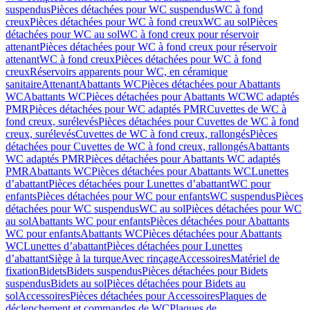
suspendus
Pièces détachées pour WC suspendus
WC à fond
creux
Pièces détachées pour WC à fond creux
WC au sol
Pièces
détachées pour WC au sol
WC à fond creux pour réservoir
attenant
Pièces détachées pour WC à fond creux pour réservoir
attenant
WC à fond creux
Pièces détachées pour WC à fond
creux
Réservoirs apparents pour WC, en céramique
sanitaire
Attenant
Abattants WC
Pièces détachées pour Abattants
WC
Abattants WC
Pièces détachées pour Abattants WC
WC adaptés
PMR
Pièces détachées pour WC adaptés PMR
Cuvettes de WC à
fond creux, surélevés
Pièces détachées pour Cuvettes de WC à fond
creux, surélevés
Cuvettes de WC à fond creux, rallongés
Pièces
détachées pour Cuvettes de WC à fond creux, rallongés
Abattants
WC adaptés PMR
Pièces détachées pour Abattants WC adaptés
PMR
Abattants WC
Pièces détachées pour Abattants WC
Lunettes
d’abattant
Pièces détachées pour Lunettes d’abattant
WC pour
enfants
Pièces détachées pour WC pour enfants
WC suspendus
Pièces
détachées pour WC suspendus
WC au sol
Pièces détachées pour WC
au sol
Abattants WC pour enfants
Pièces détachées pour Abattants
WC pour enfants
Abattants WC
Pièces détachées pour Abattants
WC
Lunettes d’abattant
Pièces détachées pour Lunettes
d’abattant
Siège à la turque
Avec rinçage
Accessoires
Matériel de
fixation
Bidets
Bidets suspendus
Pièces détachées pour Bidets
suspendus
Bidets au sol
Pièces détachées pour Bidets au
sol
Accessoires
Pièces détachées pour Accessoires
Plaques de
déclenchement et commandes de WC
Plaques de