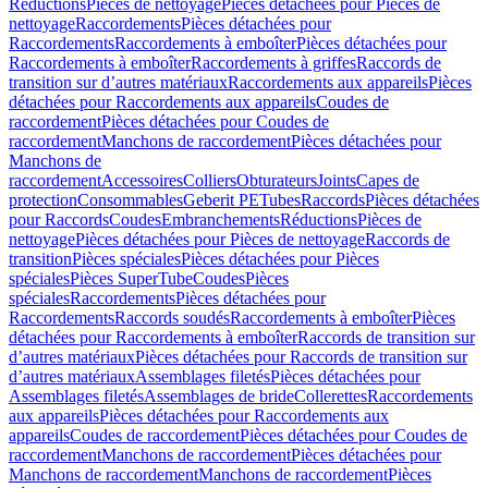
Réductions
Pièces de nettoyage
Pièces détachées pour Pièces de
nettoyage
Raccordements
Pièces détachées pour
Raccordements
Raccordements à emboîter
Pièces détachées pour
Raccordements à emboîter
Raccordements à griffes
Raccords de
transition sur d’autres matériaux
Raccordements aux appareils
Pièces
détachées pour Raccordements aux appareils
Coudes de
raccordement
Pièces détachées pour Coudes de
raccordement
Manchons de raccordement
Pièces détachées pour
Manchons de
raccordement
Accessoires
Colliers
Obturateurs
Joints
Capes de
protection
Consommables
Geberit PE
Tubes
Raccords
Pièces détachées
pour Raccords
Coudes
Embranchements
Réductions
Pièces de
nettoyage
Pièces détachées pour Pièces de nettoyage
Raccords de
transition
Pièces spéciales
Pièces détachées pour Pièces
spéciales
Pièces SuperTube
Coudes
Pièces
spéciales
Raccordements
Pièces détachées pour
Raccordements
Raccords soudés
Raccordements à emboîter
Pièces
détachées pour Raccordements à emboîter
Raccords de transition sur
d’autres matériaux
Pièces détachées pour Raccords de transition sur
d’autres matériaux
Assemblages filetés
Pièces détachées pour
Assemblages filetés
Assemblages de bride
Collerettes
Raccordements
aux appareils
Pièces détachées pour Raccordements aux
appareils
Coudes de raccordement
Pièces détachées pour Coudes de
raccordement
Manchons de raccordement
Pièces détachées pour
Manchons de raccordement
Manchons de raccordement
Pièces