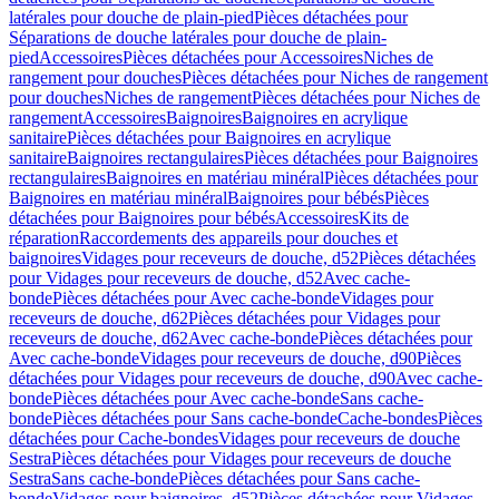
latérales pour douche de plain-pied
Pièces détachées pour
Séparations de douche latérales pour douche de plain-
pied
Accessoires
Pièces détachées pour Accessoires
Niches de
rangement pour douches
Pièces détachées pour Niches de rangement
pour douches
Niches de rangement
Pièces détachées pour Niches de
rangement
Accessoires
Baignoires
Baignoires en acrylique
sanitaire
Pièces détachées pour Baignoires en acrylique
sanitaire
Baignoires rectangulaires
Pièces détachées pour Baignoires
rectangulaires
Baignoires en matériau minéral
Pièces détachées pour
Baignoires en matériau minéral
Baignoires pour bébés
Pièces
détachées pour Baignoires pour bébés
Accessoires
Kits de
réparation
Raccordements des appareils pour douches et
baignoires
Vidages pour receveurs de douche, d52
Pièces détachées
pour Vidages pour receveurs de douche, d52
Avec cache-
bonde
Pièces détachées pour Avec cache-bonde
Vidages pour
receveurs de douche, d62
Pièces détachées pour Vidages pour
receveurs de douche, d62
Avec cache-bonde
Pièces détachées pour
Avec cache-bonde
Vidages pour receveurs de douche, d90
Pièces
détachées pour Vidages pour receveurs de douche, d90
Avec cache-
bonde
Pièces détachées pour Avec cache-bonde
Sans cache-
bonde
Pièces détachées pour Sans cache-bonde
Cache-bondes
Pièces
détachées pour Cache-bondes
Vidages pour receveurs de douche
Sestra
Pièces détachées pour Vidages pour receveurs de douche
Sestra
Sans cache-bonde
Pièces détachées pour Sans cache-
bonde
Vidages pour baignoires, d52
Pièces détachées pour Vidages