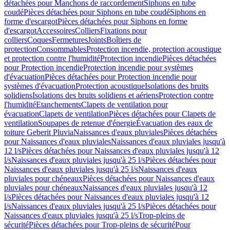
détachées pour Manchons de raccordement
Siphons en tube
coudé
Pièces détachées pour Siphons en tube coudé
Siphons en
forme d'escargot
Pièces détachées pour Siphons en forme
d'escargot
Accessoires
Colliers
Fixations pour
colliers
Coques
Fermetures
Joints
Boîtiers de
protection
Consommables
Protection incendie, protection acoustique
et protection contre l'humidité
Protection incendie
Pièces détachées
pour Protection incendie
Protection incendie pour systèmes
d'évacuation
Pièces détachées pour Protection incendie pour
systèmes d'évacuation
Protection acoustique
Isolations des bruits
solidiens
Isolations des bruits solidiens et aériens
Protection contre
l'humidité
Etanchements
Clapets de ventilation pour
évacuation
Clapets de ventilation
Pièces détachées pour Clapets de
ventilation
Soupapes de retenue d'énergie
Évacuation des eaux de
toiture Geberit Pluvia
Naissances d'eaux pluviales
Pièces détachées
pour Naissances d'eaux pluviales
Naissances d'eaux pluviales jusqu'à
12 l/s
Pièces détachées pour Naissances d'eaux pluviales jusqu'à 12
l/s
Naissances d'eaux pluviales jusqu'à 25 l/s
Pièces détachées pour
Naissances d'eaux pluviales jusqu'à 25 l/s
Naissances d'eaux
pluviales pour chéneaux
Pièces détachées pour Naissances d'eaux
pluviales pour chéneaux
Naissances d'eaux pluviales jusqu'à 12
l/s
Pièces détachées pour Naissances d'eaux pluviales jusqu'à 12
l/s
Naissances d'eaux pluviales jusqu'à 25 l/s
Pièces détachées pour
Naissances d'eaux pluviales jusqu'à 25 l/s
Trop-pleins de
sécurité
Pièces détachées pour Trop-pleins de sécurité
Pour