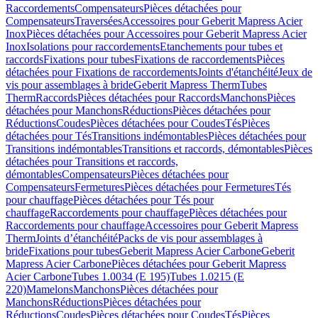
Raccordements
Compensateurs
Pièces détachées pour
Compensateurs
Traversées
Accessoires pour Geberit Mapress Acier
Inox
Pièces détachées pour Accessoires pour Geberit Mapress Acier
Inox
Isolations pour raccordements
Etanchements pour tubes et
raccords
Fixations pour tubes
Fixations de raccordements
Pièces
détachées pour Fixations de raccordements
Joints d'étanchéité
Jeux de
vis pour assemblages à bride
Geberit Mapress Therm
Tubes
Therm
Raccords
Pièces détachées pour Raccords
Manchons
Pièces
détachées pour Manchons
Réductions
Pièces détachées pour
Réductions
Coudes
Pièces détachées pour Coudes
Tés
Pièces
détachées pour Tés
Transitions indémontables
Pièces détachées pour
Transitions indémontables
Transitions et raccords, démontables
Pièces
détachées pour Transitions et raccords,
démontables
Compensateurs
Pièces détachées pour
Compensateurs
Fermetures
Pièces détachées pour Fermetures
Tés
pour chauffage
Pièces détachées pour Tés pour
chauffage
Raccordements pour chauffage
Pièces détachées pour
Raccordements pour chauffage
Accessoires pour Geberit Mapress
Therm
Joints d’étanchéité
Packs de vis pour assemblages à
bride
Fixations pour tubes
Geberit Mapress Acier Carbone
Geberit
Mapress Acier Carbone
Pièces détachées pour Geberit Mapress
Acier Carbone
Tubes 1.0034 (E 195)
Tubes 1.0215 (E
220)
Mamelons
Manchons
Pièces détachées pour
Manchons
Réductions
Pièces détachées pour
Réductions
Coudes
Pièces détachées pour Coudes
Tés
Pièces