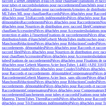
raccord à sertir
Compteurs d'eau
Tés pour chauffage
Transitions et rac
pour tubes et raccords
Isolations pour raccordements
Étanchéités pour t
aides à l'insertion
Fixations pour raccordements
Armoires de distributi
ML
Tubes ML pour chauffage
Raccords
Pièces détachées pour Raccor
détachées pour Tés
Raccords indémontables
Pièces détachées pour Ra
démontables
Raccordements
Pièces détachées pour Raccordements
Nou
détachées pour Nourrices de distribution avec raccord fileté
Compteurs
chauffage
Accessoires
Pièces détachées pour Accessoires
Isolations pou
protection et aides à l'insertion
Fixations de raccordements
Pièces déta
distribution
Joints d'étanchéité
Geberit Mepla
Tubes multicouches pour 
Manchons
Réductions
Pièces détachées pour Réductions
Coudes
Pièces
raccordements, démontables
Pièces détachées pour Raccords et racco
raccord fileté
Pièces détachées pour Nourrices de distribution avec racc
pour chauffage
Accessoires
Pièces détachées pour Accessoires
Isolatio
tubes
Fixations de raccordements
Pièces détachées pour Fixations de 
détachées pour Geberit Mapress Acier Inox
Tubes 1.4401 (AISI 316)
T
Réductions
Coudes
Pièces détachées pour Coudes
Tés
Pièces détachées
pour Raccords et raccordements, démontables
Compensateurs
Pièces 
Raccordements
Geberit Mapress Acier Inox, sans silicone
Pièces détac
Manchons
Réductions
Pièces détachées pour Réductions
Coudes
Pièces
raccordements, démontables
Pièces détachées pour Raccords et racco
Raccordements
Compensateurs
Pièces détachées pour Compensateurs
T
raccordements
Etanchements pour tubes et raccords
Fixations pour tub
Mapress Therm
Tubes Therm
Raccords
Pièces détachées pour Raccord
détachées pour Tés
Transitions indémontables
Pièces détachées pour T