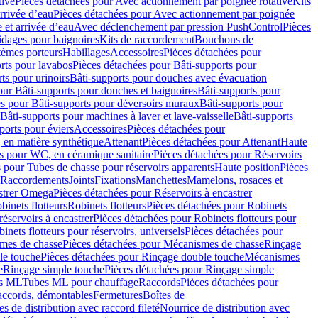
tive
Pièces détachées pour Avec actionnement par poignée rotative
Kits
rrivée d’eau
Pièces détachées pour Avec actionnement par poignée
 et arrivée d’eau
Avec déclenchement par pression PushControl
Pièces
idages pour baignoires
Kits de raccordement
Bouchons de
tèmes porteurs
Habillages
Accessoires
Pièces détachées pour
rts pour lavabos
Pièces détachées pour Bâti-supports pour
ts pour urinoirs
Bâti-supports pour douches avec évacuation
our Bâti-supports pour douches et baignoires
Bâti-supports pour
es pour Bâti-supports pour déversoirs muraux
Bâti-supports pour
Bâti-supports pour machines à laver et lave-vaisselle
Bâti-supports
ports pour éviers
Accessoires
Pièces détachées pour
 en matière synthétique
Attenant
Pièces détachées pour Attenant
Haute
s pour WC, en céramique sanitaire
Pièces détachées pour Réservoirs
 pour Tubes de chasse pour réservoirs apparents
Haute position
Pièces
r Raccordements
Joints
Fixations
Manchettes
Mamelons, rosaces et
astrer Omega
Pièces détachées pour Réservoirs à encastrer
inets flotteurs
Robinets flotteurs
Pièces détachées pour Robinets
réservoirs à encastrer
Pièces détachées pour Robinets flotteurs pour
inets flotteurs pour réservoirs, universels
Pièces détachées pour
mes de chasse
Pièces détachées pour Mécanismes de chasse
Rinçage
le touche
Pièces détachées pour Rinçage double touche
Mécanismes
e
Rinçage simple touche
Pièces détachées pour Rinçage simple
s ML
Tubes ML pour chauffage
Raccords
Pièces détachées pour
raccords, démontables
Fermetures
Boîtes de
s de distribution avec raccord fileté
Nourrice de distribution avec