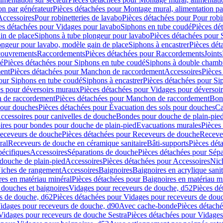
on par générateur
Pièces détachées pour Montage mural, alimentation pa
Accessoires
Pour robinetteries de lavabo
Pièces détachées pour Pour robi
es détachées pour Vidages pour lavabo
Siphons en tube coudé
Pièces dé
in de place
Siphons à tube plongeur pour lavabo
Pièces détachées pour 
ongeur pour lavabo, modèle gain de place
Siphons à encastrer
Pièces dét
ouvrements
Raccordements
Pièces détachées pour Raccordements
Joints
dé
Pièces détachées pour Siphons en tube coudé
Siphons à double chamb
ent
Pièces détachées pour Manchon de raccordement
Accessoires
Pièces
our Siphons en tube coudé
Siphons à encastrer
Pièces détachées pour Sip
s pour déversoirs muraux
Pièces détachées pour Vidages pour déversoi
 de raccordement
Pièces détachées pour Manchon de raccordement
Bon
pour douches
Pièces détachées pour Évacuation des sols pour douches
Ca
ccessoires pour canivelles de douche
Bondes pour douche de plain-pie
ires pour bondes pour douche de plain-pied
Evacuations murales
Pièces
eceveurs de douche
Pièces détachées pour Receveurs de douche
Receve
ral
Receveurs de douche en céramique sanitaire
Bâti-supports
Pièces dét
pécifiques
Accessoires
Séparations de douche
Pièces détachées pour Sép
 douche de plain-pied
Accessoires
Pièces détachées pour Accessoires
Nic
Niches de rangement
Accessoires
Baignoires
Baignoires en acrylique sanit
res en matériau minéral
Pièces détachées pour Baignoires en matériau m
douches et baignoires
Vidages pour receveurs de douche, d52
Pièces dé
s de douche, d62
Pièces détachées pour Vidages pour receveurs de dou
Vidages pour receveurs de douche, d90
Avec cache-bonde
Pièces détach
Vidages pour receveurs de douche Sestra
Pièces détachées pour Vidages