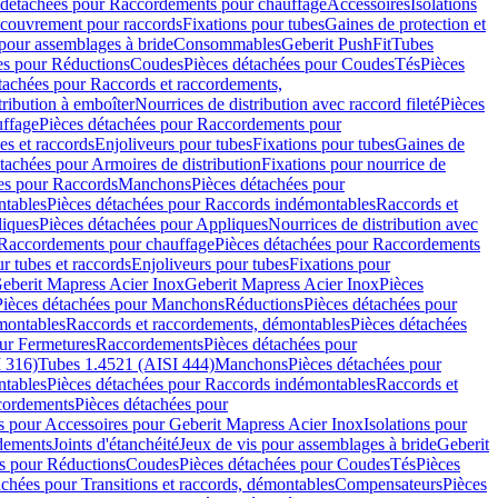
 détachées pour Raccordements pour chauffage
Accessoires
Isolations
couvrement pour raccords
Fixations pour tubes
Gaines de protection et
 pour assemblages à bride
Consommables
Geberit PushFit
Tubes
es pour Réductions
Coudes
Pièces détachées pour Coudes
Tés
Pièces
tachées pour Raccords et raccordements,
tribution à emboîter
Nourrices de distribution avec raccord fileté
Pièces
ffage
Pièces détachées pour Raccordements pour
s et raccords
Enjoliveurs pour tubes
Fixations pour tubes
Gaines de
tachées pour Armoires de distribution
Fixations pour nourrice de
es pour Raccords
Manchons
Pièces détachées pour
tables
Pièces détachées pour Raccords indémontables
Raccords et
iques
Pièces détachées pour Appliques
Nourrices de distribution avec
Raccordements pour chauffage
Pièces détachées pour Raccordements
 tubes et raccords
Enjoliveurs pour tubes
Fixations pour
eberit Mapress Acier Inox
Geberit Mapress Acier Inox
Pièces
Pièces détachées pour Manchons
Réductions
Pièces détachées pour
montables
Raccords et raccordements, démontables
Pièces détachées
ur Fermetures
Raccordements
Pièces détachées pour
 316)
Tubes 1.4521 (AISI 444)
Manchons
Pièces détachées pour
tables
Pièces détachées pour Raccords indémontables
Raccords et
ordements
Pièces détachées pour
s pour Accessoires pour Geberit Mapress Acier Inox
Isolations pour
rdements
Joints d'étanchéité
Jeux de vis pour assemblages à bride
Geberit
s pour Réductions
Coudes
Pièces détachées pour Coudes
Tés
Pièces
achées pour Transitions et raccords, démontables
Compensateurs
Pièces