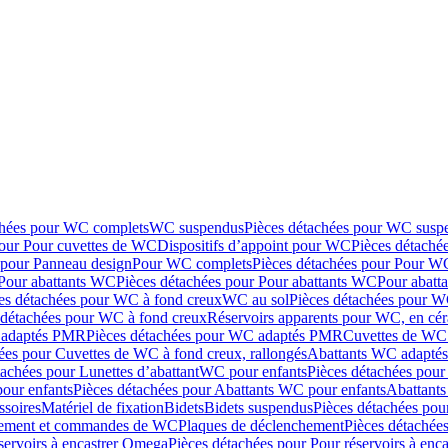
chées pour WC complets
WC suspendus
Pièces détachées pour WC susp
pour Pour cuvettes de WC
Dispositifs d’appoint pour WC
Pièces détaché
 pour Panneau design
Pour WC complets
Pièces détachées pour Pour W
Pour abattants WC
Pièces détachées pour Pour abattants WC
Pour abatt
es détachées pour WC à fond creux
WC au sol
Pièces détachées pour W
 détachées pour WC à fond creux
Réservoirs apparents pour WC, en cér
adaptés PMR
Pièces détachées pour WC adaptés PMR
Cuvettes de WC 
ées pour Cuvettes de WC à fond creux, rallongés
Abattants WC adapt
tachées pour Lunettes d’abattant
WC pour enfants
Pièces détachées pou
our enfants
Pièces détachées pour Abattants WC pour enfants
Abattant
ssoires
Matériel de fixation
Bidets
Bidets suspendus
Pièces détachées pou
hement et commandes de WC
Plaques de déclenchement
Pièces détachée
servoirs à encastrer Omega
Pièces détachées pour Pour réservoirs à enc