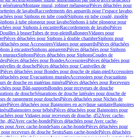
r générateur
Montage mural, robinet mélangeur
Pièces détachées pour
netteries de lavabo
Raccordements des appareils pour l’espace lavabo,
tachées pour Siphons en tube coudé
Siphons en tube coudé, modèle
Siphons à tube plongeur pour lavabo
Siphons à tube plongeur pour
achées pour Siphons à encastrer
Raccordements de lavabo
Pièces
Douilles à braser
Tubes de trop-plein
Rallonges
Vidages pour
re
Pièces détachées pour Siphons à double chambre
Siphons pour
 détachées pour Accessoires
Vidages pour appareils
Pièces détachées
hons à encastrer
Siphons apparents
Pièces détachées pour Siphons
rs muraux
Siphons
Pièces détachées pour Siphons
Coudes de
des
Pièces détachées pour Bondes
Accessoires
Pièces détachées pour
nivelles de douche
Pièces détachées pour Canivelles de
d
Pièces détachées pour Bondes pour douche de plain-pied
Accessoires
 détachées pour Evacuations murales
Accessoires pour évacuations
urs de douche en matériau minéral
Pièces détachées pour Receveurs
achées pour Bâti-supports
Bondes pour receveurs de douche
arations de douche
Séparations de douche latérales pour douche de
hes de rangement pour douches
Pièces détachées pour Niches de
aire
Pièces détachées pour Baignoires en acrylique sanitaire
Baignoires
inéral
Baignoires pour bébés
Pièces détachées pour Baignoires pour
tachées pour Vidages pour receveurs de douche, d52
Avec cache-
che, d62
Avec cache-bonde
Pièces détachées pour Avec cache-
ées pour Avec cache-bonde
Sans cache-bonde
Pièces détachées pour
 pour receveurs de douche Sestra
Sans cache-bonde
Pièces détachées