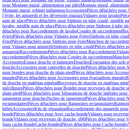
pour Montage mural, alimentation par piles
Montage mural, alimentati
Montage mural, robinet mélangeur
Accessoires
Pièces détachées pour 
l’évier, les appareils et les déversoirs muraux
Vidages pour lavabo
Pièc
gain de place
Pièces détachées pour Siphons en tube coudé, modèle ga
lavabo, modèle gain de place
Pièces détachées pour Siphons à tube pl
détachées pour Raccordements de lavabo
Coudes de raccordement
Rec
éviers
Pièces détachées pour Vidages pour éviers
Siphons en tube cou
évier
Pièces détachées pour Siphons pour évier
Manchon de raccordem
pour Vidages pour appareils
Siphons en tube coudé
Pièces détachées p
apparents
Raccordements
Pièces détachées pour Raccordements
Vidage
raccordement
Pièces détachées pour Coudes de raccordement
Manchon
Accessoires
Espace douche et baignoire
Douches
Évacuation des sols 
douche
Accessoires pour canivelles de douche
Pièces détachées pour A
pour bondes pour douche de plain-pied
Pièces détachées pour Accesso
murales
Pièces détachées pour Accessoires pour évacuations murales
R
de douche en matériau minéral
Receveurs de douche en matériau miné
spécifiques
Pièces détachées pour Bondes pour receveurs de douche s
plain-pied
Pièces détachées pour Séparations de douche latérales pour
rangement pour douches
Niches de rangement
Pièces détachées pour 
rectangulaires
Pièces détachées pour Baignoires rectangulaires
Baignoi
bébés
Accessoires
Kits de réparation
Raccordements des appareils pour 
bonde
Pièces détachées pour Avec cache-bonde
Vidages pour receveur
bonde
Vidages pour receveurs de douche, d90
Pièces détachées pour 
Sans cache-bonde
Cache-bondes
Pièces détachées pour Cache-bondes