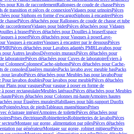
ées pour Kits de raccordement
Rallonges de coude de chasse
Pièces
s de transition et pièces de connexion
Vidages pour urinoirs
Pièces
achées pour Siphons en forme d’escargot
Siphons à encastrer
Pièces
de chasse
Pièces détachées pour Rallonges de coude de chasse et tube
 de raccordement
Vidages pour bidet
Pièces détachées pour Vidages
ouilles à braser
Pièces détachées pour Douilles à braser
Espace
asques à poser
Pièces détachées pour Vasques à poser
Lave-
our Vasques à encastrer
Vasques à encastrer par le dessous
Pièces
s PMR
Pièces détachées pour Lavabos adaptés PMR
Lavabos pour
s pour Autres lavabos
Déversoirs muraux
Pièces détachées pour
e laboratoire
Pièces détachées pour Cuves de laboratoire
Éviers à
our Colonnes
Colonnes
Cache-siphons
Pièces détachées pour Cache-
ts de consoles
Étagères murales
Packs lavabo avec meuble bas
Packs
 pour lavabo
Pièces détachées pour Meubles bas pour lavabo
Pour
r Pour lavabos doubles
Pour lavabos pour meuble
Pièces détachées
our Plans pour vasques
Pour vasque à poser en forme de
 à poser rectangulaire
Meubles latéraux
Pièces détachées pour Meubles
-haute
Pièces détachées pour Colonnes mi-haute
Armoires hautes
tachées pour Étagères murales
Habillages pour bâti-support Duofix
ge
Poignées
Jeux de pieds
Tableaux magnétiques
Prises
vec éclairage intégré
Armoires de toilette
Pièces détachées pour
soires
Prises électriques
Robinetteries
Robinetteries de lavabo
Pièces
 secteur
Montage sur gorge, alimentation par piles
Pièces détachées
entation par générateur
Montage sur gorge, robinet mitigeur
Pièces
n sur secteur
Montage mural, alimentation par piles
Pièces détachées