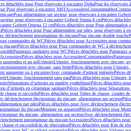
ces détachées pour Pour réservoirs à encastrer Delta
Pour les réservoirs 
our Pour réservoirs à encastrer 300T
Accessoires
Consommables
Command
rinçage
Pour alimentation sur secteur, pour réservoirs à encastrer Gebe
 secteur, pour réservoirs à encastrer Geberit Sigma 8 cm
Pièces détachées
encastrer Geberit Omega 12 cm
Pièces détachées pour Pour alimentation s
m
Pièces détachées pour Pour alimentation par piles, pour réservoirs à 
c déclenchement pneumatique du rinçage
Pour rinçage double touche
P
 pour commandes de WC
Pièces détachées pour Accessoires pour com
u rinçage
Pièces détachées pour Pour commandes de WC à déclencheme
onolith
Panneaux sanitaires pour WC
Pièces détachées pour Panneaux s
Accessoires
Pièces détachées pour Accessoires
Consommables
Panneaux 
s suspendus et au sol
Urinoirs
Urinoirs, fonctionnement avec rinçage, av
fonctionnement avec rinçage, sans bride
Pièces détachées pour Urinoirs,
ir apparente ou à encastrer
Avec commande d'urinoir intégrée
Pièces d
grée
Urinoirs, fonctionnement sans eau
Pièces détachées pour Urinoirs, 
noirs
Séparations d’urinoirs en matière synthétique
Pièces détachées pour
ons d’urinoirs en céramique sanitaire
Pièces détachées pour Séparations 
de chasse et raccords
Pièces détachées pour Tubes de chasse, coudes de 
c déclenchement électronique du rinçage, alimentation sur secteur
Pièc
limentation par piles
Pièces détachées pour Avec déclenchement électron
neumatique du rinçage
Montage en apparent
Pièces détachées pour Mont
tronique du rinçage, alimentation sur secteur
Avec déclenchement électr
clenchement pneumatique du rinçage
Accessoires
Pièces détachées pour
 chasse et raccords
Kits de rénovation
Pièces détachées pour Kits de ré
dages pour WC et vidoirs suspendus
Pièces détachées pour Vidages po