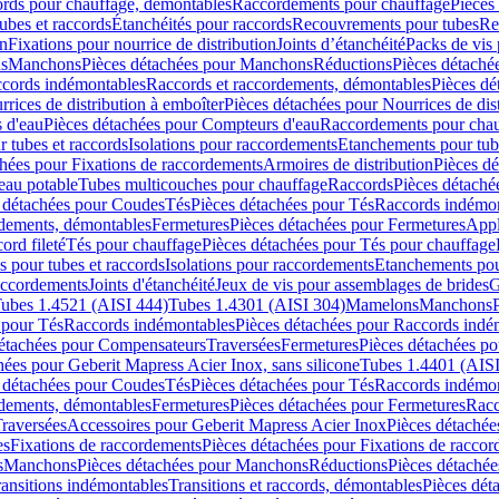
cords pour chauffage, démontables
Raccordements pour chauffage
Pièces
ubes et raccords
Étanchéités pour raccords
Recouvrements pour tubes
Re
on
Fixations pour nourrice de distribution
Joints d’étanchéité
Packs de vis
ds
Manchons
Pièces détachées pour Manchons
Réductions
Pièces détaché
ccords indémontables
Raccords et raccordements, démontables
Pièces dé
rrices de distribution à emboîter
Pièces détachées pour Nourrices de dis
 d'eau
Pièces détachées pour Compteurs d'eau
Raccordements pour chau
r tubes et raccords
Isolations pour raccordements
Etanchements pour tube
chées pour Fixations de raccordements
Armoires de distribution
Pièces dé
eau potable
Tubes multicouches pour chauffage
Raccords
Pièces détaché
 détachées pour Coudes
Tés
Pièces détachées pour Tés
Raccords indémon
rdements, démontables
Fermetures
Pièces détachées pour Fermetures
Appl
ord fileté
Tés pour chauffage
Pièces détachées pour Tés pour chauffage
ns pour tubes et raccords
Isolations pour raccordements
Etanchements pour
raccordements
Joints d'étanchéité
Jeux de vis pour assemblages de brides
G
ubes 1.4521 (AISI 444)
Tubes 1.4301 (AISI 304)
Mamelons
Manchons
 pour Tés
Raccords indémontables
Pièces détachées pour Raccords indé
détachées pour Compensateurs
Traversées
Fermetures
Pièces détachées po
hées pour Geberit Mapress Acier Inox, sans silicone
Tubes 1.4401 (AISI
 détachées pour Coudes
Tés
Pièces détachées pour Tés
Raccords indémon
rdements, démontables
Fermetures
Pièces détachées pour Fermetures
Racc
raversées
Accessoires pour Geberit Mapress Acier Inox
Pièces détachée
es
Fixations de raccordements
Pièces détachées pour Fixations de racco
s
Manchons
Pièces détachées pour Manchons
Réductions
Pièces détachée
ransitions indémontables
Transitions et raccords, démontables
Pièces dét