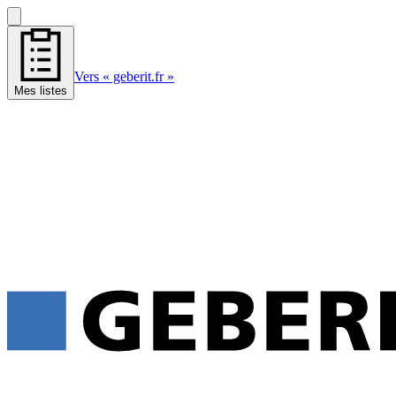
Vers « geberit.fr »
Mes listes