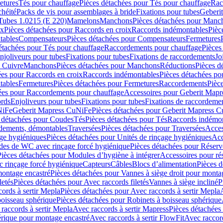
etures
Tés pour chauffage
Pièces détachées pour Tés pour chauffage
Rac
chéité
Packs de vis pour assemblages à bride
Fixations pour tubes
Geberi
Tubes 1.0215 (E 220)
Mamelons
Manchons
Pièces détachées pour Manc
ix
Pièces détachées pour Raccords en croix
Raccords indémontables
Pièc
tables
Compensateurs
Pièces détachées pour Compensateurs
Fermetures
étachées pour Tés pour chauffage
Raccordements pour chauffage
Pièces
njoliveurs pour tubes
Fixations pour tubes
Fixations de raccordements
Jo
s Cuivre
Manchons
Pièces détachées pour Manchons
Réductions
Pièces d
ées pour Raccords en croix
Raccords indémontables
Pièces détachées po
tables
Fermetures
Pièces détachées pour Fermetures
Raccordements
Pièc
ées pour Raccordements pour chauffage
Accessoires pour Geberit Mapr
ords
Enjoliveurs pour tubes
Fixations pour tubes
Fixations de raccordeme
NiFe
Geberit Mapress CuNiFe
Pièces détachées pour Geberit Mapress 
 détachées pour Coudes
Tés
Pièces détachées pour Tés
Raccords indémon
rdements, démontables
Traversées
Pièces détachées pour Traversées
Acces
age hygiéniques
Pièces détachées pour Unités de rinçage hygiéniques
Acc
des de WC avec rinçage forcé hygiénique
Pièces détachées pour Réser
Pièces détachées pour Modules d’hygiène à intégrer
Accessoires pour r
 rinçage forcé hygiénique
Capteurs
Câbles
Blocs d’alimentation
Pièces d
montage encastré
Pièces détachées pour Vannes à siège droit pour monta
letés
Pièces détachées pour Avec raccords filetés
Vannes à siège incliné
P
ords à sertir Mepla
Pièces détachées pour Avec raccords à sertir Mepla
boisseau sphérique
Pièces détachées pour Robinets à boisseau sphérique
raccords à sertir Mepla
Avec raccords à sertir Mapress
Pièces détachées
érique pour montage encastré
Avec raccords à sertir FlowFit
Avec raccord