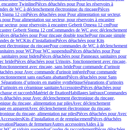
à encastrer Twinline
Pièces détachées pour Pour les réservoirs à
es de WC à déclenchement électronique du rinçage
Pièces
rit Sigma 12 cm
Pièces détachées pour Pour alimentation sur secteur,
 pour Pour alimentation sur secteur, pour réservoirs à encastrer
ur secteur, pour réservoirs à encastrer Geberit Omega 12 cm
Pour
encastrer Geberit Sigma 12 cm
Commandes de WC avec déclenchement
ièces détachées pour Pour rinçage double touche
Pour rinçage simple
mandes de WC
Kits d’installation
Pièces détachées pour Kits
nt électronique du rinçage
Pour commandes de WC à déclenchement
anitaires pour WC
Pour WC suspendus
Pièces détachées pour Pour
sanitaires pour bidets
Pièces détachées pour Panneaux sanitaires pour
ec bride
Pièces détachées pour Urinoirs, fonctionnement avec rinçage,
 fonctionnement avec rinçage, sans bride
Pour commande d’urinoir
étachées pour Avec commande d'urinoir intégrée
Pour commande
fonctionnement sans eau
Sans abattant
Pièces détachées pour Sans
 Séparations d’urinoirs en matière synthétique
Séparations d’urinoirs
d’urinoirs en céramique sanitaire
Accessoires
Pièces détachées pour
chasse et raccords
Matériel de fixation
Habillages latéraux
Commandes
es détachées pour Avec déclenchement électronique du rinçage,
ique du rinçage, alimentation par piles
Avec déclenchement
age en apparent
Avec déclenchement électronique du rinçage,
onique du rinçage, alimentation par piles
Pièces détachées pour Avec
 Accessoires
Kits d’installation et de remplacement
Pièces détachées
novation
Plaques de fermeture
Autres accessoires
Aides à la
ur WC et vidoirs suspendus
Coudes de raccordement
Pièces détachées