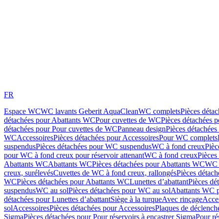
FR
Espace WC
WC lavants Geberit AquaClean
WC complets
Pièces déta
détachées pour Abattants WC
Pour cuvettes de WC
Pièces détachées 
détachées pour Pour cuvettes de WC
Panneau design
Pièces détachées
WC
Accessoires
Pièces détachées pour Accessoires
Pour WC complets
suspendus
Pièces détachées pour WC suspendus
WC à fond creux
Pièc
pour WC à fond creux pour réservoir attenant
WC à fond creux
Pièces
Abattants WC
Abattants WC
Pièces détachées pour Abattants WC
WC 
creux, surélevés
Cuvettes de WC à fond creux, rallongés
Pièces détach
WC
Pièces détachées pour Abattants WC
Lunettes d’abattant
Pièces dé
suspendus
WC au sol
Pièces détachées pour WC au sol
Abattants WC p
détachées pour Lunettes d’abattant
Siège à la turque
Avec rinçage
Acce
sol
Accessoires
Pièces détachées pour Accessoires
Plaques de déclenc
Sigma
Pièces détachées pour Pour réservoirs à encastrer Sigma
Pour ré