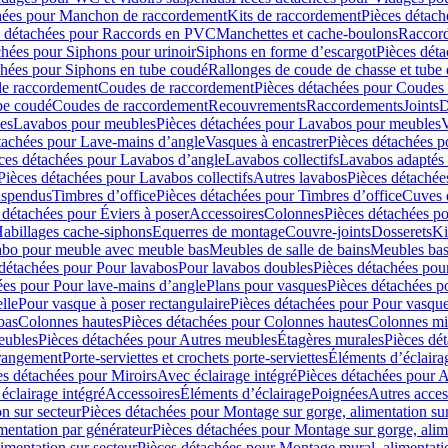
hées pour Manchon de raccordement
Kits de raccordement
Pièces détach
s détachées pour Raccords en PVC
Manchettes et cache-boulons
Raccord
chées pour Siphons pour urinoir
Siphons en forme d’escargot
Pièces dét
chées pour Siphons en tube coudé
Rallonges de coude de chasse et tube 
de raccordement
Coudes de raccordement
Pièces détachées pour Coudes
be coudé
Coudes de raccordement
Recouvrements
Raccordements
Joints
D
es
Lavabos pour meubles
Pièces détachées pour Lavabos pour meubles
V
tachées pour Lave-mains d’angle
Vasques à encastrer
Pièces détachées p
ces détachées pour Lavabos d’angle
Lavabos collectifs
Lavabos adapté
Pièces détachées pour Lavabos collectifs
Autres lavabos
Pièces détachée
uspendus
Timbres dʼoffice
Pièces détachées pour Timbres dʼoffice
Cuves d
 détachées pour Éviers à poser
Accessoires
Colonnes
Pièces détachées p
abillages cache-siphons
Equerres de montage
Couvre-joints
Dosserets
Ki
vabo pour meuble avec meuble bas
Meubles de salle de bains
Meubles bas
 détachées pour Pour lavabos
Pour lavabos doubles
Pièces détachées pou
ées pour Pour lave-mains d’angle
Plans pour vasques
Pièces détachées p
lle
Pour vasque à poser rectangulaire
Pièces détachées pour Pour vasque
bas
Colonnes hautes
Pièces détachées pour Colonnes hautes
Colonnes mi
eubles
Pièces détachées pour Autres meubles
Étagères murales
Pièces dé
 rangement
Porte-serviettes et crochets porte-serviettes
Éléments d’éclaira
es détachées pour Miroirs
Avec éclairage intégré
Pièces détachées pour A
éclairage intégré
Accessoires
Éléments d’éclairage
Poignées
Autres acces
n sur secteur
Pièces détachées pour Montage sur gorge, alimentation sur
mentation par générateur
Pièces détachées pour Montage sur gorge, alim
imentation sur secteur
Pièces détachées pour Montage mural, alimentatio