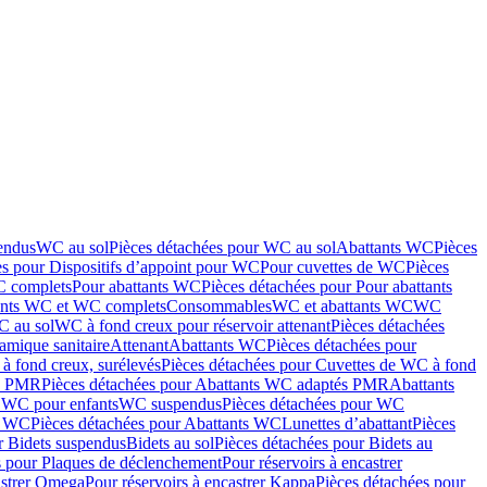
endus
WC au sol
Pièces détachées pour WC au sol
Abattants WC
Pièces
es pour Dispositifs d’appoint pour WC
Pour cuvettes de WC
Pièces
C complets
Pour abattants WC
Pièces détachées pour Pour abattants
ants WC et WC complets
Consommables
WC et abattants WC
WC
C au sol
WC à fond creux pour réservoir attenant
Pièces détachées
amique sanitaire
Attenant
Abattants WC
Pièces détachées pour
à fond creux, surélevés
Pièces détachées pour Cuvettes de WC à fond
és PMR
Pièces détachées pour Abattants WC adaptés PMR
Abattants
r WC pour enfants
WC suspendus
Pièces détachées pour WC
s WC
Pièces détachées pour Abattants WC
Lunettes d’abattant
Pièces
r Bidets suspendus
Bidets au sol
Pièces détachées pour Bidets au
s pour Plaques de déclenchement
Pour réservoirs à encastrer
astrer Omega
Pour réservoirs à encastrer Kappa
Pièces détachées pour