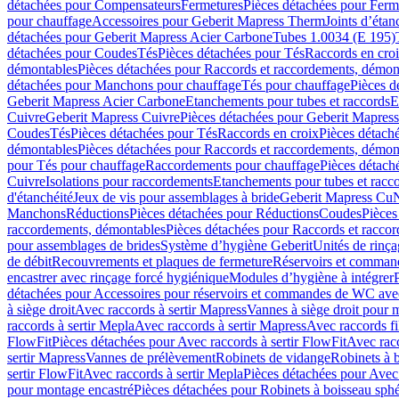
détachées pour Compensateurs
Fermetures
Pièces détachées pour Ferm
pour chauffage
Accessoires pour Geberit Mapress Therm
Joints d’étan
détachées pour Geberit Mapress Acier Carbone
Tubes 1.0034 (E 195)
détachées pour Coudes
Tés
Pièces détachées pour Tés
Raccords en cro
démontables
Pièces détachées pour Raccords et raccordements, démon
détachées pour Manchons pour chauffage
Tés pour chauffage
Pièces d
Geberit Mapress Acier Carbone
Etanchements pour tubes et raccords
E
Cuivre
Geberit Mapress Cuivre
Pièces détachées pour Geberit Mapres
Coudes
Tés
Pièces détachées pour Tés
Raccords en croix
Pièces détach
démontables
Pièces détachées pour Raccords et raccordements, démon
pour Tés pour chauffage
Raccordements pour chauffage
Pièces détach
Cuivre
Isolations pour raccordements
Etanchements pour tubes et racc
d'étanchéité
Jeux de vis pour assemblages à bride
Geberit Mapress Cu
Manchons
Réductions
Pièces détachées pour Réductions
Coudes
Pièces
raccordements, démontables
Pièces détachées pour Raccords et racco
pour assemblages de brides
Système d’hygiène Geberit
Unités de rinç
de débit
Recouvrements et plaques de fermeture
Réservoirs et comman
encastrer avec rinçage forcé hygiénique
Modules d’hygiène à intégrer
détachées pour Accessoires pour réservoirs et commandes de WC avec
à siège droit
Avec raccords à sertir Mapress
Vannes à siège droit pour 
raccords à sertir Mepla
Avec raccords à sertir Mapress
Avec raccords fi
FlowFit
Pièces détachées pour Avec raccords à sertir FlowFit
Avec racc
sertir Mapress
Vannes de prélèvement
Robinets de vidange
Robinets à 
sertir FlowFit
Avec raccords à sertir Mepla
Pièces détachées pour Avec 
pour montage encastré
Pièces détachées pour Robinets à boisseau sph