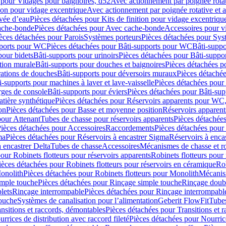
 pour Vidages pour baignoires, d52
Avec actionnement par poignée rota
tion pour vidage excentrique
Avec actionnement par poignée rotative et a
ivée d’eau
Pièces détachées pour Kits de finition pour vidage excentrique
ache-bonde
Pièces détachées pour Avec cache-bonde
Accessoires pour v
èces détachées pour Parois
Systèmes porteurs
Pièces détachées pour Sys
pports pour WC
Pièces détachées pour Bâti-supports pour WC
Bâti-suppo
pour bidets
Bâti-supports pour urinoirs
Pièces détachées pour Bâti-suppor
tion murale
Bâti-supports pour douches et baignoires
Pièces détachées p
rations de douches
Bâti-supports pour déversoirs muraux
Pièces détaché
i-supports pour machines à laver et lave-vaisselle
Pièces détachées pour 
rges de console
Bâti-supports pour éviers
Pièces détachées pour Bâti-sup
tière synthétique
Pièces détachées pour Réservoirs apparents pour WC,
on
Pièces détachées pour Basse et moyenne position
Réservoirs apparent
pour Attenant
Tubes de chasse pour réservoirs apparents
Pièces détachées
ièces détachées pour Accessoires
Raccordements
Pièces détachées pou
ma
Pièces détachées pour Réservoirs à encastrer Sigma
Réservoirs à enc
 encastrer Delta
Tubes de chasse
Accessoires
Mécanismes de chasse et rob
our Robinets flotteurs pour réservoirs apparents
Robinets flotteurs pour 
ièces détachées pour Robinets flotteurs pour réservoirs en céramique
Rob
Monolith
Pièces détachées pour Robinets flotteurs pour Monolith
Mécanis
imple touche
Pièces détachées pour Rinçage simple touche
Rinçage doub
lets
Rinçage interrompable
Pièces détachées pour Rinçage interrompabl
touche
Systèmes de canalisation pour l’alimentation
Geberit FlowFit
Tube
nsitions et raccords, démontables
Pièces détachées pour Transitions et 
rrices de distribution avec raccord fileté
Pièces détachées pour Nourrice