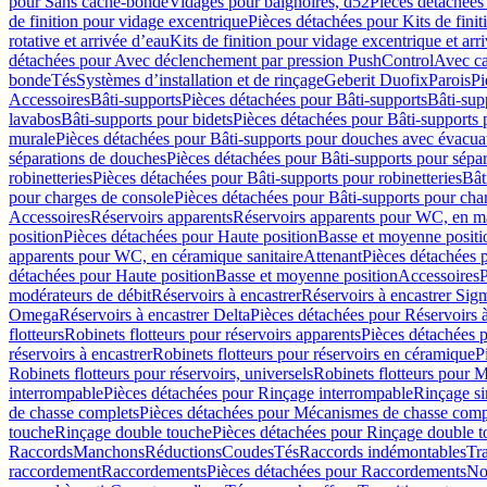
pour Sans cache-bonde
Vidages pour baignoires, d52
Pièces détachées
de finition pour vidage excentrique
Pièces détachées pour Kits de fini
rotative et arrivée d’eau
Kits de finition pour vidage excentrique et arr
détachées pour Avec déclenchement par pression PushControl
Avec c
bonde
Tés
Systèmes d’installation et de rinçage
Geberit Duofix
Parois
Pi
Accessoires
Bâti-supports
Pièces détachées pour Bâti-supports
Bâti-su
lavabos
Bâti-supports pour bidets
Pièces détachées pour Bâti-supports 
murale
Pièces détachées pour Bâti-supports pour douches avec évacua
séparations de douches
Pièces détachées pour Bâti-supports pour sépa
robinetteries
Pièces détachées pour Bâti-supports pour robinetteries
Bât
pour charges de console
Pièces détachées pour Bâti-supports pour cha
Accessoires
Réservoirs apparents
Réservoirs apparents pour WC, en ma
position
Pièces détachées pour Haute position
Basse et moyenne positi
apparents pour WC, en céramique sanitaire
Attenant
Pièces détachées 
détachées pour Haute position
Basse et moyenne position
Accessoires
P
modérateurs de débit
Réservoirs à encastrer
Réservoirs à encastrer Sig
Omega
Réservoirs à encastrer Delta
Pièces détachées pour Réservoirs à
flotteurs
Robinets flotteurs pour réservoirs apparents
Pièces détachées p
réservoirs à encastrer
Robinets flotteurs pour réservoirs en céramique
P
Robinets flotteurs pour réservoirs, universels
Robinets flotteurs pour 
interrompable
Pièces détachées pour Rinçage interrompable
Rinçage s
de chasse complets
Pièces détachées pour Mécanismes de chasse comp
touche
Rinçage double touche
Pièces détachées pour Rinçage double 
Raccords
Manchons
Réductions
Coudes
Tés
Raccords indémontables
Tra
raccordement
Raccordements
Pièces détachées pour Raccordements
Nou