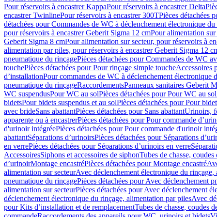
Pour réservoirs à encastrer Kappa
Pour réservoirs à encastrer Delta
Piè
encastrer Twinline
Pour réservoirs à encastrer 300T
Pièces détachées p
détachées pour Commandes de WC à déclenchement électronique du 
pour réservoirs à encastrer Geberit Sigma 12 cm
Pour alimentation sur
Geberit Sigma 8 cm
Pour alimentation sur secteur, pour réservoirs à 
alimentation par piles, pour réservoirs à encastrer Geberit Sigma 12 c
pneumatique du rinçage
Pièces détachées pour Commandes de WC ave
touche
Pièces détachées pour Pour rinçage simple touche
Accessoires
d’installation
Pour commandes de WC à déclenchement électronique d
pneumatique du rinçage
Raccordements
Panneaux sanitaires Geberit M
WC suspendus
Pour WC au sol
Pièces détachées pour Pour WC au sol
bidets
Pour bidets suspendus et au sol
Pièces détachées pour Pour bidet
avec bride
Sans abattant
Pièces détachées pour Sans abattant
Urinoirs, 
apparente ou à encastrer
Pièces détachées pour Pour commande d’urino
d'urinoir intégrée
Pièces détachées pour Pour commande d'urinoir inté
abattant
Séparations d’urinoirs
Pièces détachées pour Séparations d’uri
en verre
Pièces détachées pour Séparations d’urinoirs en verre
Séparati
Accessoires
Siphons et accessoires de siphon
Tubes de chasse, coudes 
dʼurinoir
Montage encastré
Pièces détachées pour Montage encastré
Ave
alimentation sur secteur
Avec déclenchement électronique du rinçage, a
pneumatique du rinçage
Pièces détachées pour Avec déclenchement p
alimentation sur secteur
Pièces détachées pour Avec déclenchement élec
déclenchement électronique du rinçage, alimentation par piles
Avec dé
pour Kits d’installation et de remplacement
Tubes de chasse, coudes de
commande
Raccordements des appareils pour WC, urinoirs et bidets
Vi