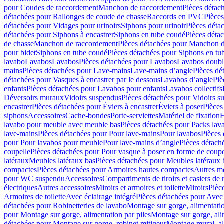
pour Coudes de raccordement
Manchon de raccordement
Pièces détac
détachées pour Rallonges de coude de chasse
Raccords en PVC
Pièce
détachées pour Vidages pour urinoirs
Siphons pour urinoir
Pièces déta
détachées pour Siphons à encastrer
Siphons en tube coudé
Pièces déta
de chasse
Manchon de raccordement
Pièces détachées pour Manchon 
pour bidet
Siphons en tube coudé
Pièces détachées pour Siphons en tu
lavabo
Lavabos
Lavabos
Pièces détachées pour Lavabos
Lavabos doubl
mains
Pièces détachées pour Lave-mains
Lave-mains d’angle
Pièces dé
détachées pour Vasques à encastrer par le dessous
Lavabos d’angle
Piè
enfants
Pièces détachées pour Lavabos pour enfants
Lavabos collectifs
Déversoirs muraux
Vidoirs suspendus
Pièces détachées pour Vidoirs s
encastrer
Pièces détachées pour Éviers à encastrer
Éviers à poser
Pièces
siphons
Accessoires
Cache-bondes
Porte-serviettes
Matériel de fixation
H
lavabo pour meuble avec meuble bas
Pièces détachées pour Packs la
lave-mains
Pièces détachées pour Pour lave-mains
Pour lavabos
Pièces
pour Pour lavabos pour meuble
Pour lave-mains d’angle
Pièces détach
coupelle
Pièces détachées pour Pour vasque à poser en forme de coupe
latéraux
Meubles latéraux bas
Pièces détachées pour Meubles latéraux 
compactes
Pièces détachées pour Armoires hautes compactes
Autres m
pour WC suspendu
Accessoires
Compartiments de tiroirs et casiers de
électriques
Autres accessoires
Miroirs et armoires et toilette
Miroirs
Pièc
Armoires de toilette
Avec éclairage intégré
Pièces détachées pour Avec 
détachées pour Robinetteries de lavabo
Montage sur gorge, alimentatio
pour Montage sur gorge, alimentation par piles
Montage sur gorge, ali
détachées pour Montage sur gorge, robinet mitigeur
Montage mural, al