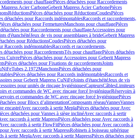
cordements pour chauffage
Pièces détachées pour Raccordements
t Mapress Acier Carbone
Geberit Mapress Acier Carbone
Pièces
hons
Réductions
Pièces détachées pour Réductions
Coudes
Pièces
es détachées pour Raccords indémontables
Raccords et raccordements,
Pièces détachées pour Fermetures
Manchons pour chauffage
Pièces
 détachées pour Raccordements pour chauffage
Accessoires pour
ints d'étanchéité
Jeux de vis pour assemblages à bride
Geberit Mapress
étachées pour Réductions
Coudes
Pièces détachées pour
ur Raccords indémontables
Raccords et raccordements,
es détachées pour Raccordements
Tés pour chauffage
Pièces détachées
ess Cuivre
Pièces détachées pour Accessoires pour Geberit Mapress
nts
Pièces détachées pour Fixations de raccordements
Joints
CuNiFe
Tubes 2.1972
Manchons
Pièces détachées pour
tables
Pièces détachées pour Raccords indémontables
Raccords et
soires pour Geberit Mapress CuNiFe
Joints d'étanchéité
Jeux de vis
essoires pour unités de rinçage hygiéniques
Capteurs
Câbles
Limiteurs
voirs et commandes de WC avec rinçage forcé hygiénique
Réservoirs à
éservoirs et commandes de WC avec rinçage forcé hygiénique
Pièces
étachées pour Blocs d’alimentation
Composants réseau
Vannes
Vannes
ge encastré
Avec raccords à sertir Mepla
Pièces détachées pour Avec
ièces détachées pour Vannes à siège incliné
Avec raccords à sertir
Avec raccords à sertir Mapress
Pièces détachées pour Avec raccords à
Avec raccords à sertir FlowFit
Pièces détachées pour Avec raccords à
 pour Avec raccords à sertir Mapress
Robinets à boisseau sphérique
s à sertir Mepla
Avec raccords à sertir Mapress
Pièces détachées pour