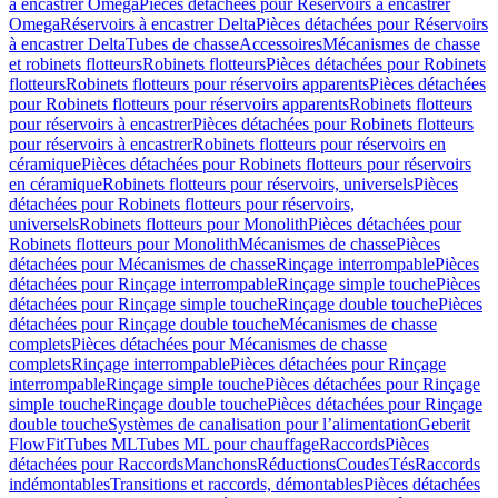
à encastrer Omega
Pièces détachées pour Réservoirs à encastrer
Omega
Réservoirs à encastrer Delta
Pièces détachées pour Réservoirs
à encastrer Delta
Tubes de chasse
Accessoires
Mécanismes de chasse
et robinets flotteurs
Robinets flotteurs
Pièces détachées pour Robinets
flotteurs
Robinets flotteurs pour réservoirs apparents
Pièces détachées
pour Robinets flotteurs pour réservoirs apparents
Robinets flotteurs
pour réservoirs à encastrer
Pièces détachées pour Robinets flotteurs
pour réservoirs à encastrer
Robinets flotteurs pour réservoirs en
céramique
Pièces détachées pour Robinets flotteurs pour réservoirs
en céramique
Robinets flotteurs pour réservoirs, universels
Pièces
détachées pour Robinets flotteurs pour réservoirs,
universels
Robinets flotteurs pour Monolith
Pièces détachées pour
Robinets flotteurs pour Monolith
Mécanismes de chasse
Pièces
détachées pour Mécanismes de chasse
Rinçage interrompable
Pièces
détachées pour Rinçage interrompable
Rinçage simple touche
Pièces
détachées pour Rinçage simple touche
Rinçage double touche
Pièces
détachées pour Rinçage double touche
Mécanismes de chasse
complets
Pièces détachées pour Mécanismes de chasse
complets
Rinçage interrompable
Pièces détachées pour Rinçage
interrompable
Rinçage simple touche
Pièces détachées pour Rinçage
simple touche
Rinçage double touche
Pièces détachées pour Rinçage
double touche
Systèmes de canalisation pour l’alimentation
Geberit
FlowFit
Tubes ML
Tubes ML pour chauffage
Raccords
Pièces
détachées pour Raccords
Manchons
Réductions
Coudes
Tés
Raccords
indémontables
Transitions et raccords, démontables
Pièces détachées