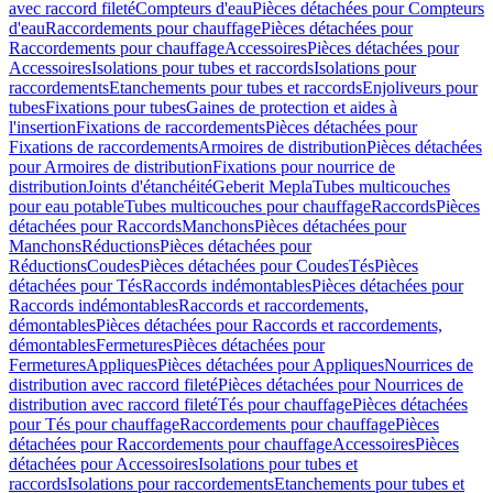
avec raccord fileté
Compteurs d'eau
Pièces détachées pour Compteurs
d'eau
Raccordements pour chauffage
Pièces détachées pour
Raccordements pour chauffage
Accessoires
Pièces détachées pour
Accessoires
Isolations pour tubes et raccords
Isolations pour
raccordements
Etanchements pour tubes et raccords
Enjoliveurs pour
tubes
Fixations pour tubes
Gaines de protection et aides à
l'insertion
Fixations de raccordements
Pièces détachées pour
Fixations de raccordements
Armoires de distribution
Pièces détachées
pour Armoires de distribution
Fixations pour nourrice de
distribution
Joints d'étanchéité
Geberit Mepla
Tubes multicouches
pour eau potable
Tubes multicouches pour chauffage
Raccords
Pièces
détachées pour Raccords
Manchons
Pièces détachées pour
Manchons
Réductions
Pièces détachées pour
Réductions
Coudes
Pièces détachées pour Coudes
Tés
Pièces
détachées pour Tés
Raccords indémontables
Pièces détachées pour
Raccords indémontables
Raccords et raccordements,
démontables
Pièces détachées pour Raccords et raccordements,
démontables
Fermetures
Pièces détachées pour
Fermetures
Appliques
Pièces détachées pour Appliques
Nourrices de
distribution avec raccord fileté
Pièces détachées pour Nourrices de
distribution avec raccord fileté
Tés pour chauffage
Pièces détachées
pour Tés pour chauffage
Raccordements pour chauffage
Pièces
détachées pour Raccordements pour chauffage
Accessoires
Pièces
détachées pour Accessoires
Isolations pour tubes et
raccords
Isolations pour raccordements
Etanchements pour tubes et