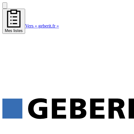
Vers « geberit.fr »
Mes listes