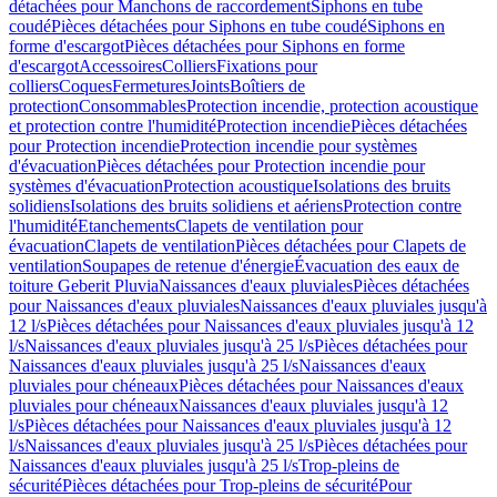
détachées pour Manchons de raccordement
Siphons en tube
coudé
Pièces détachées pour Siphons en tube coudé
Siphons en
forme d'escargot
Pièces détachées pour Siphons en forme
d'escargot
Accessoires
Colliers
Fixations pour
colliers
Coques
Fermetures
Joints
Boîtiers de
protection
Consommables
Protection incendie, protection acoustique
et protection contre l'humidité
Protection incendie
Pièces détachées
pour Protection incendie
Protection incendie pour systèmes
d'évacuation
Pièces détachées pour Protection incendie pour
systèmes d'évacuation
Protection acoustique
Isolations des bruits
solidiens
Isolations des bruits solidiens et aériens
Protection contre
l'humidité
Etanchements
Clapets de ventilation pour
évacuation
Clapets de ventilation
Pièces détachées pour Clapets de
ventilation
Soupapes de retenue d'énergie
Évacuation des eaux de
toiture Geberit Pluvia
Naissances d'eaux pluviales
Pièces détachées
pour Naissances d'eaux pluviales
Naissances d'eaux pluviales jusqu'à
12 l/s
Pièces détachées pour Naissances d'eaux pluviales jusqu'à 12
l/s
Naissances d'eaux pluviales jusqu'à 25 l/s
Pièces détachées pour
Naissances d'eaux pluviales jusqu'à 25 l/s
Naissances d'eaux
pluviales pour chéneaux
Pièces détachées pour Naissances d'eaux
pluviales pour chéneaux
Naissances d'eaux pluviales jusqu'à 12
l/s
Pièces détachées pour Naissances d'eaux pluviales jusqu'à 12
l/s
Naissances d'eaux pluviales jusqu'à 25 l/s
Pièces détachées pour
Naissances d'eaux pluviales jusqu'à 25 l/s
Trop-pleins de
sécurité
Pièces détachées pour Trop-pleins de sécurité
Pour