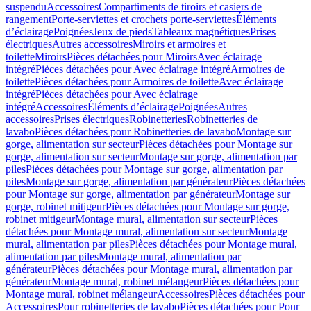
suspendu
Accessoires
Compartiments de tiroirs et casiers de
rangement
Porte-serviettes et crochets porte-serviettes
Éléments
d’éclairage
Poignées
Jeux de pieds
Tableaux magnétiques
Prises
électriques
Autres accessoires
Miroirs et armoires et
toilette
Miroirs
Pièces détachées pour Miroirs
Avec éclairage
intégré
Pièces détachées pour Avec éclairage intégré
Armoires de
toilette
Pièces détachées pour Armoires de toilette
Avec éclairage
intégré
Pièces détachées pour Avec éclairage
intégré
Accessoires
Éléments d’éclairage
Poignées
Autres
accessoires
Prises électriques
Robinetteries
Robinetteries de
lavabo
Pièces détachées pour Robinetteries de lavabo
Montage sur
gorge, alimentation sur secteur
Pièces détachées pour Montage sur
gorge, alimentation sur secteur
Montage sur gorge, alimentation par
piles
Pièces détachées pour Montage sur gorge, alimentation par
piles
Montage sur gorge, alimentation par générateur
Pièces détachées
pour Montage sur gorge, alimentation par générateur
Montage sur
gorge, robinet mitigeur
Pièces détachées pour Montage sur gorge,
robinet mitigeur
Montage mural, alimentation sur secteur
Pièces
détachées pour Montage mural, alimentation sur secteur
Montage
mural, alimentation par piles
Pièces détachées pour Montage mural,
alimentation par piles
Montage mural, alimentation par
générateur
Pièces détachées pour Montage mural, alimentation par
générateur
Montage mural, robinet mélangeur
Pièces détachées pour
Montage mural, robinet mélangeur
Accessoires
Pièces détachées pour
Accessoires
Pour robinetteries de lavabo
Pièces détachées pour Pour