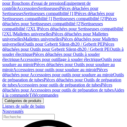
pour Bouchons d'essai de pression
Equipement de
contrôle
Accessoires
Sertisseuses
Pièces détachées pour
Sertisseuses
Sertisseuses compatibilité [1]
Pièces détachées pour
Sertisseuses compatibilité [1]
Sertisseuses compatibilité [2]
Pièces
détachées pour Sertisseuses compatibilité [2]
Sertisseuses
compatibilité [2XL]
Pièces détachées pour Sertisseuses compatibilité
[2XL]
Mallettes universelles
Pièces détachées pour Mallettes
universelles
Mallettes universelles
Pièces détachées pour Mallettes
universelles
Outils pour Geberit Silent-db20 / Geberit PE
Pièces
détachées pour Outils pour Geberit Silent-db20 / Geberit PE
Outils à
souder électrique
Pièces détachées pour Outils à souder
électrique
Accessoires pour outillage à souder électrique
Outils pour
soudure au miroir
Pièces détachées pour Outils pour soudure au
miroir
Accessoires pour outils pour soudure au miroir
Pièces
détachées pour Accessoires pour outils pour soudure au miroir
Outils
de préparation de tubes
Pièces détachées pour Outils de préparation
de tubes
Accessoires pour outils de préparation de tubes
Pièces
détachées pour Accessoires pour outils de préparation de tubes
Aides
à la commande
Télécommandes
Catégories de produits
Lignes de salle de bains
Nouveautés