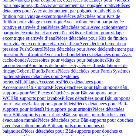
pour baignoires, d52
Avec actionnement par poignée rotative
Pièces
détachées pour Avec actionnement par poignée rotative
Kits de
finition pour vidage excentrique
Pièces détachées pour Kits de
finition pour vidage excentrique
Avec actionnement par poignée
rotative et arrivée d’eau
Pièces détachées pour Avec actionnement
par poignée rotative et arrivée d’eau
Kits de finition pour vidage
excentrique et arrivée d’eau
Pièces détachées pour Kits de finition
pour vidage excentrique et arrivée d’eau
Avec déclenchement par
pression PushControl
Pièces détachées pour Avec déclenchement par
pression PushControl
Avec cache-bonde
Pièces détachées pour Avec
cache-bonde
Accessoires pour vidages pour baignoires
Kits de
raccordement
Bouchons de bonde
Tés
Systèmes d’installation et de
rinçage
Geberit Duofix
Parois
Pièces détachées pour Parois
Systèmes
porteurs
Pièces détachées pour Systèmes
porteurs
Habillages
Accessoires
Pièces détachées pour
Accessoires
Bâti-supports
Pièces détachées pour Bâti-supports
Bâti-
supports pour WC
Pièces détachées pour Bâti-supports pour
WC
Bâti-supports pour lavabos
Pièces détachées pour Bâti-supports
pour lavabos
Bâti-supports pour bidets
Pièces détachées pour Bâti-
supports pour bidets
Bâti-supports pour urinoirs
Pièces détachées
pour Bâti-supports pour urinoirs
Bâti-supports pour douches avec
évacuation murale
Pièces détachées pour Bâti-supports pour douches
avec évacuation murale
Bâti-supports pour douches et
baignoires
Pièces détachées pour Bâti-supports pour douches et