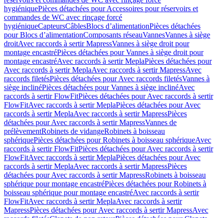
hygiénique
Pièces détachées pour Accessoires pour réservoirs et
commandes de WC avec rinçage forcé
hygiénique
Capteurs
Câbles
Blocs d’alimentation
Pièces détachées
pour Blocs d’alimentation
Composants réseau
Vannes
Vannes à siège
droit
Avec raccords à sertir Mapress
Vannes à siège droit pour
montage encastré
Pièces détachées pour Vannes à siège droit pour
montage encastré
Avec raccords à sertir Mepla
Pièces détachées pour
Avec raccords à sertir Mepla
Avec raccords à sertir Mapress
Avec
raccords filetés
Pièces détachées pour Avec raccords filetés
Vannes à
siège incliné
Pièces détachées pour Vannes à siège incliné
Avec
raccords à sertir FlowFit
Pièces détachées pour Avec raccords à sertir
FlowFit
Avec raccords à sertir Mepla
Pièces détachées pour Avec
raccords à sertir Mepla
Avec raccords à sertir Mapress
Pièces
détachées pour Avec raccords à sertir Mapress
Vannes de
prélèvement
Robinets de vidange
Robinets à boisseau
sphérique
Pièces détachées pour Robinets à boisseau sphérique
Avec
raccords à sertir FlowFit
Pièces détachées pour Avec raccords à sertir
FlowFit
Avec raccords à sertir Mepla
Pièces détachées pour Avec
raccords à sertir Mepla
Avec raccords à sertir Mapress
Pièces
détachées pour Avec raccords à sertir Mapress
Robinets à boisseau
sphérique pour montage encastré
Pièces détachées pour Robinets à
boisseau sphérique pour montage encastré
Avec raccords à sertir
FlowFit
Avec raccords à sertir Mepla
Avec raccords à sertir
Mapress
Pièces détachées pour Avec raccords à sertir Mapress
Avec