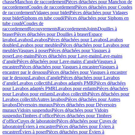
chasse
Manchon de raccordement
Pièces détachées pour Manchon de
raccordement
Coudes de raccordement
Pièces détachées pour Coudes
de raccordement
Vidages pour bidet
Pièces détachées pour Vidages
pour bidet
Siphons en tube coudé
Pièces détachées pour Siphons en
tube coudé
Coudes de
raccordement
Recouvrements
Raccordements
Joints
Douilles à
braser
Pièces détachées pour Douilles à braser
Espace
lavabo
Lavabos
Lavabos
Pièces détachées pour Lavabos
Lavabos
doubles
Lavabos pour meubles
Pièces détachées pour Lavabos pour
meubles
Vasques à poser
Pièces détachées pour Vasques à
poser
Lave-mains
Pièces détachées pour Lave-mains
Lave-mains
d’angle
Pièces détachées pour Lave-mains d’angle
Vasques à
encastrer
Pièces détachées pour Vasques à encastrer
Vasques à
encastrer par le dessous
Pièces détachées pour Vasques à encastrer
par le dessous
Lavabos d’angle
Pièces détachées pour Lavabos
d’angle
Lavabos collectifs
Lavabos adaptés PMR
Pièces détachées
pour Lavabos adaptés PMR
Lavabos pour enfants
Pièces détachées
pour Lavabos pour enfants
Lavabos collectifs
Pièces détachées pour
Lavabos collectifs
Autres lavabos
Pièces détachées pour Autres
lavabos
Déversoirs muraux
Pièces détachées pour Déversoirs
muraux
Vidoirs suspendus
Pièces détachées pour Vidoirs
suspendus
Timbres dʼoffice
Pièces détachées pour Timbres
dʼoffice
Cuves de laboratoire
Pièces détachées pour Cuves de
laboratoire
Éviers à encastrer
Pièces détachées pour Éviers à
encastrer
Éviers à poser
Pièces détachées pour Éviers à