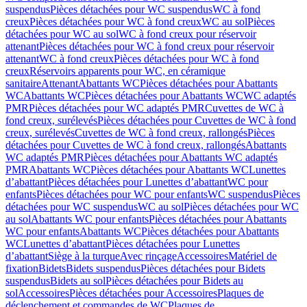
suspendus
Pièces détachées pour WC suspendus
WC à fond
creux
Pièces détachées pour WC à fond creux
WC au sol
Pièces
détachées pour WC au sol
WC à fond creux pour réservoir
attenant
Pièces détachées pour WC à fond creux pour réservoir
attenant
WC à fond creux
Pièces détachées pour WC à fond
creux
Réservoirs apparents pour WC, en céramique
sanitaire
Attenant
Abattants WC
Pièces détachées pour Abattants
WC
Abattants WC
Pièces détachées pour Abattants WC
WC adaptés
PMR
Pièces détachées pour WC adaptés PMR
Cuvettes de WC à
fond creux, surélevés
Pièces détachées pour Cuvettes de WC à fond
creux, surélevés
Cuvettes de WC à fond creux, rallongés
Pièces
détachées pour Cuvettes de WC à fond creux, rallongés
Abattants
WC adaptés PMR
Pièces détachées pour Abattants WC adaptés
PMR
Abattants WC
Pièces détachées pour Abattants WC
Lunettes
d’abattant
Pièces détachées pour Lunettes d’abattant
WC pour
enfants
Pièces détachées pour WC pour enfants
WC suspendus
Pièces
détachées pour WC suspendus
WC au sol
Pièces détachées pour WC
au sol
Abattants WC pour enfants
Pièces détachées pour Abattants
WC pour enfants
Abattants WC
Pièces détachées pour Abattants
WC
Lunettes d’abattant
Pièces détachées pour Lunettes
d’abattant
Siège à la turque
Avec rinçage
Accessoires
Matériel de
fixation
Bidets
Bidets suspendus
Pièces détachées pour Bidets
suspendus
Bidets au sol
Pièces détachées pour Bidets au
sol
Accessoires
Pièces détachées pour Accessoires
Plaques de
déclenchement et commandes de WC
Plaques de