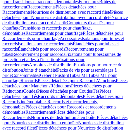
pour Transitions et raccords, démontables
Fermetures
Boîtes de
raccordement
Raccordements
Pièces détachées pour
Raccordements
Nourrices de distribution avec raccord fileté
Pièces
détachées pour Nourrices de distribution avec raccord fileté
Nourrice
de distribution avec raccord à sertir
Compteurs d'eau
Tés pour
chauffage
Transitions et raccords pour chauffage,
démontables
Raccordements pour chauffage
Pièces détachées pour
Raccordements pour chauffage
Accessoires
Isolations pour tubes et
raccords
Isolations pour raccordements
Étanchéités pour tubes et
raccords
Étanchéités pour raccords
Recouvrements pour
tubes
Recouvrement pour raccords
Fixations pour tubes
Gaines de
protection et aides à l'insertion
Fixations pour
raccordements
Armoires de distribution
Fixations pour nourrice de
distribution
Joints d’étanchéité
Packs de vis pour assemblages à
bride
Consommables
Geberit PushFit
Tubes ML
Tubes ML pour
chauffage
Raccords
Pièces détachées pour Raccords
Manchons
Pièces
détachées pour Manchons
Réductions
Pièces détachées pour
Réductions
Coudes
Pièces détachées pour Coudes
Tés
Pièces
détachées pour Tés
Raccords indémontables
Pièces détachées pour
Raccords indémontables
Raccords et raccordements,
démontables
Pièces détachées pour Raccords et raccordements,
démontables
Raccordements
Pièces détachées pour
Raccordements
Nourrices de distribution à emboîter
Pièces détachées
pour Nourrices de distribution à emboîter
Nourrices de distribution
avec raccord fileté
Pièces détachées pour Nourrices de distribution