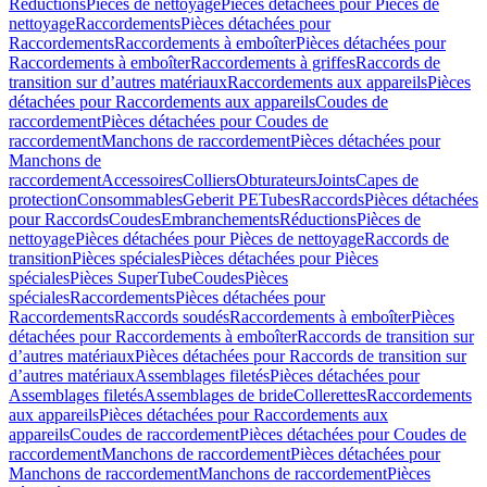
Réductions
Pièces de nettoyage
Pièces détachées pour Pièces de
nettoyage
Raccordements
Pièces détachées pour
Raccordements
Raccordements à emboîter
Pièces détachées pour
Raccordements à emboîter
Raccordements à griffes
Raccords de
transition sur d’autres matériaux
Raccordements aux appareils
Pièces
détachées pour Raccordements aux appareils
Coudes de
raccordement
Pièces détachées pour Coudes de
raccordement
Manchons de raccordement
Pièces détachées pour
Manchons de
raccordement
Accessoires
Colliers
Obturateurs
Joints
Capes de
protection
Consommables
Geberit PE
Tubes
Raccords
Pièces détachées
pour Raccords
Coudes
Embranchements
Réductions
Pièces de
nettoyage
Pièces détachées pour Pièces de nettoyage
Raccords de
transition
Pièces spéciales
Pièces détachées pour Pièces
spéciales
Pièces SuperTube
Coudes
Pièces
spéciales
Raccordements
Pièces détachées pour
Raccordements
Raccords soudés
Raccordements à emboîter
Pièces
détachées pour Raccordements à emboîter
Raccords de transition sur
d’autres matériaux
Pièces détachées pour Raccords de transition sur
d’autres matériaux
Assemblages filetés
Pièces détachées pour
Assemblages filetés
Assemblages de bride
Collerettes
Raccordements
aux appareils
Pièces détachées pour Raccordements aux
appareils
Coudes de raccordement
Pièces détachées pour Coudes de
raccordement
Manchons de raccordement
Pièces détachées pour
Manchons de raccordement
Manchons de raccordement
Pièces