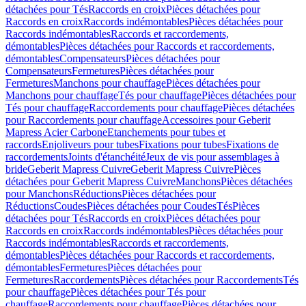
détachées pour Tés
Raccords en croix
Pièces détachées pour
Raccords en croix
Raccords indémontables
Pièces détachées pour
Raccords indémontables
Raccords et raccordements,
démontables
Pièces détachées pour Raccords et raccordements,
démontables
Compensateurs
Pièces détachées pour
Compensateurs
Fermetures
Pièces détachées pour
Fermetures
Manchons pour chauffage
Pièces détachées pour
Manchons pour chauffage
Tés pour chauffage
Pièces détachées pour
Tés pour chauffage
Raccordements pour chauffage
Pièces détachées
pour Raccordements pour chauffage
Accessoires pour Geberit
Mapress Acier Carbone
Etanchements pour tubes et
raccords
Enjoliveurs pour tubes
Fixations pour tubes
Fixations de
raccordements
Joints d'étanchéité
Jeux de vis pour assemblages à
bride
Geberit Mapress Cuivre
Geberit Mapress Cuivre
Pièces
détachées pour Geberit Mapress Cuivre
Manchons
Pièces détachées
pour Manchons
Réductions
Pièces détachées pour
Réductions
Coudes
Pièces détachées pour Coudes
Tés
Pièces
détachées pour Tés
Raccords en croix
Pièces détachées pour
Raccords en croix
Raccords indémontables
Pièces détachées pour
Raccords indémontables
Raccords et raccordements,
démontables
Pièces détachées pour Raccords et raccordements,
démontables
Fermetures
Pièces détachées pour
Fermetures
Raccordements
Pièces détachées pour Raccordements
Tés
pour chauffage
Pièces détachées pour Tés pour
chauffage
Raccordements pour chauffage
Pièces détachées pour