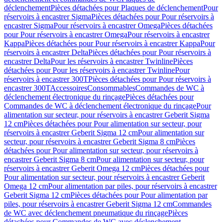
déclenchement
Pièces détachées pour Plaques de déclenchement
Pour
réservoirs à encastrer Sigma
Pièces détachées pour Pour réservoirs à
encastrer Sigma
Pour réservoirs à encastrer Omega
Pièces détachées
pour Pour réservoirs à encastrer Omega
Pour réservoirs à encastrer
Kappa
Pièces détachées pour Pour réservoirs à encastrer Kappa
Pour
réservoirs à encastrer Delta
Pièces détachées pour Pour réservoirs à
encastrer Delta
Pour les réservoirs à encastrer Twinline
Pièces
détachées pour Pour les réservoirs à encastrer Twinline
Pour
réservoirs à encastrer 300T
Pièces détachées pour Pour réservoirs à
encastrer 300T
Accessoires
Consommables
Commandes de WC à
déclenchement électronique du rinçage
Pièces détachées pour
Commandes de WC à déclenchement électronique du rinçage
Pour
alimentation sur secteur, pour réservoirs à encastrer Geberit Sigma
12 cm
Pièces détachées pour Pour alimentation sur secteur, pour
réservoirs à encastrer Geberit Sigma 12 cm
Pour alimentation sur
secteur, pour réservoirs à encastrer Geberit Sigma 8 cm
Pièces
détachées pour Pour alimentation sur secteur, pour réservoirs à
encastrer Geberit Sigma 8 cm
Pour alimentation sur secteur, pour
réservoirs à encastrer Geberit Omega 12 cm
Pièces détachées pour
Pour alimentation sur secteur, pour réservoirs à encastrer Geberit
Omega 12 cm
Pour alimentation par piles, pour réservoirs à encastrer
Geberit Sigma 12 cm
Pièces détachées pour Pour alimentation par
piles, pour réservoirs à encastrer Geberit Sigma 12 cm
Commandes
de WC avec déclenchement pneumatique du rinçage
Pièces
détachées pour Commandes de WC avec déclenchement