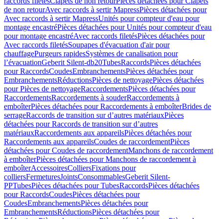
raccords filetés
Clapets de non retour
Pièces détachées pour Clapets
de non retour
Avec raccords à sertir Mapress
Pièces détachées pour
Avec raccords à sertir Mapress
Unités pour compteur d'eau pour
montage encastré
Pièces détachées pour Unités pour compteur d'eau
pour montage encastré
Avec raccords filetés
Pièces détachées pour
Avec raccords filetés
Soupapes d'évacuation d'air pour
chauffage
Purgeurs rapides
Systèmes de canalisation pour
l’évacuation
Geberit Silent-db20
Tubes
Raccords
Pièces détachées
pour Raccords
Coudes
Embranchements
Pièces détachées pour
Embranchements
Réductions
Pièces de nettoyage
Pièces détachées
pour Pièces de nettoyage
Raccordements
Pièces détachées pour
Raccordements
Raccordements à souder
Raccordements à
emboîter
Pièces détachées pour Raccordements à emboîter
Brides de
serrage
Raccords de transition sur d’autres matériaux
Pièces
détachées pour Raccords de transition sur d’autres
matériaux
Raccordements aux appareils
Pièces détachées pour
Raccordements aux appareils
Coudes de raccordement
Pièces
détachées pour Coudes de raccordement
Manchons de raccordement
à emboîter
Pièces détachées pour Manchons de raccordement à
emboîter
Accessoires
Colliers
Fixations pour
colliers
Fermetures
Joints
Consommables
Geberit Silent-
PP
Tubes
Pièces détachées pour Tubes
Raccords
Pièces détachées
pour Raccords
Coudes
Pièces détachées pour
Coudes
Embranchements
Pièces détachées pour
Embranchements
Réductions
Pièces détachées pour