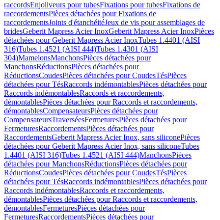
raccords
Enjoliveurs pour tubes
Fixations pour tubes
Fixations de
raccordements
Pièces détachées pour Fixations de
raccordements
Joints d'étanchéité
Jeux de vis pour assemblages de
brides
Geberit Mapress Acier Inox
Geberit Mapress Acier Inox
Pièces
détachées pour Geberit Mapress Acier Inox
Tubes 1.4401 (AISI
316)
Tubes 1.4521 (AISI 444)
Tubes 1.4301 (AISI
304)
Mamelons
Manchons
Pièces détachées pour
Manchons
Réductions
Pièces détachées pour
Réductions
Coudes
Pièces détachées pour Coudes
Tés
Pièces
détachées pour Tés
Raccords indémontables
Pièces détachées pour
Raccords indémontables
Raccords et raccordements,
démontables
Pièces détachées pour Raccords et raccordements,
démontables
Compensateurs
Pièces détachées pour
Compensateurs
Traversées
Fermetures
Pièces détachées pour
Fermetures
Raccordements
Pièces détachées pour
Raccordements
Geberit Mapress Acier Inox, sans silicone
Pièces
détachées pour Geberit Mapress Acier Inox, sans silicone
Tubes
1.4401 (AISI 316)
Tubes 1.4521 (AISI 444)
Manchons
Pièces
détachées pour Manchons
Réductions
Pièces détachées pour
Réductions
Coudes
Pièces détachées pour Coudes
Tés
Pièces
détachées pour Tés
Raccords indémontables
Pièces détachées pour
Raccords indémontables
Raccords et raccordements,
démontables
Pièces détachées pour Raccords et raccordements,
démontables
Fermetures
Pièces détachées pour
Fermetures
Raccordements
Pièces détachées pour