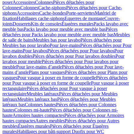
poser
Accessoires
Colonnes
Pièces détachées pour
Colonnes
Colonnes
Cache-siphons
Pièces détachées pour Cache-
siphons
Accessoires
Cache-bondes
Porte-serviettes
Matériel de
fixation
Habillages cache-siphons
Equerres de montage
Couvre-
joints
Dosserets
Kits de consoles
Étagères murales
Packs lavabo avec
meuble bas
Packs lavabo pour meuble avec meuble bas
Pièces
détachées pour Packs lavabo pour meuble avec meuble bas
Meubles
de salle de bains
Meubles bas pour lavabo
Pièces détachées pour
Meubles bas pour lavabo
Pour lave-mains
Pièces détachées pour Pour
lave-mains
Pour lavabos
Pièces détachées pour Pour lavabos
Pour
lavabos doubles
Pièces détachées pour Pour lavabos doubles
Pour
lavabos pour meuble
Pièces détachées pour Pour lavabos pour
meuble
Pour lave-mains d’angle
Pièces détachées pour Pour lave-
mains d’angle
Plans pour vasques
Pièces détachées pour Plans pour
vasques
Pour vasque à poser en forme de coupelle
Pièces détachées
pour Pour vasque à poser en forme de coupelle
Pour vasque à poser
rectangulaire
Pièces détachées pour Pour vasque à poser
rectangulaire
Meubles latéraux
Pièces détachées pour Meubles
latéraux
Meubles latéraux bas
Pièces détachées pour Meubles
latéraux bas
Colonnes hautes
Pièces détachées pour Colonnes
hautes
Colonnes mi-haute
Pièces détachées pour Colonnes mi-
haute
Armoires hautes compactes
Pièces détachées pour Armoires
hautes compactes
Autres meubles
Pièces détachées pour Autres
meubles
Étagères murales
Pièces détachées pour Étagères
murales
Habillages pour bâti-support Duofix pour WC