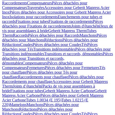
Raccordements
Compensateurs
Pièces détachées pour
Compensateurs
Traversées
Accessoires pour Geberit Mapress Acier
Inox
Pièces détachées pour Accessoires pour Geberit Mapress Acier
Inox
Isolations pour raccordements
Etanchements pour tubes et
raccords
Fixations pour tubes
Fixations de raccordements
Pièces
détachées pour Fixations de raccordements
Joints d'étanchéité
Jeux de
vis pour assemblages à bride
Geberit Mapress Therm
Tubes
Therm
Raccords
Pièces détachées pour Raccords
Manchons
Pièces
détachées pour Manchons
Réductions
Pièces détachées pour
Réductions
Coudes
Pièces détachées pour Coudes
Tés
Pièces
détachées pour Tés
Transitions indémontables
Pièces détachées pour
Transitions indémontables
Transitions et raccords, démontables
Pièces
détachées pour Transitions et raccords,
démontables
Compensateurs
Pièces détachées pour
Compensateurs
Fermetures
Pièces détachées pour Fermetures
Tés
pour chauffage
Pièces détachées pour Tés pour
chauffage
Raccordements pour chauffage
Pièces détachées pour
Raccordements pour chauffage
Accessoires pour Geberit Mapress
Therm
Joints d’étanchéité
Packs de vis pour assemblages à
bride
Fixations pour tubes
Geberit Mapress Acier Carbone
Geberit
Mapress Acier Carbone
Pièces détachées pour Geberit Mapress
Acier Carbone
Tubes 1.0034 (E 195)
Tubes 1.0215 (E
220)
Mamelons
Manchons
Pièces détachées pour
Manchons
Réductions
Pièces détachées pour
Réductions
Coudes
Pièces détachées pour Coudes
Tés
Pièces