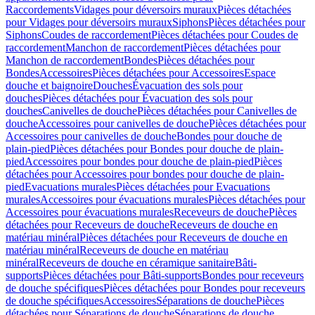
Raccordements
Vidages pour déversoirs muraux
Pièces détachées
pour Vidages pour déversoirs muraux
Siphons
Pièces détachées pour
Siphons
Coudes de raccordement
Pièces détachées pour Coudes de
raccordement
Manchon de raccordement
Pièces détachées pour
Manchon de raccordement
Bondes
Pièces détachées pour
Bondes
Accessoires
Pièces détachées pour Accessoires
Espace
douche et baignoire
Douches
Évacuation des sols pour
douches
Pièces détachées pour Évacuation des sols pour
douches
Canivelles de douche
Pièces détachées pour Canivelles de
douche
Accessoires pour canivelles de douche
Pièces détachées pour
Accessoires pour canivelles de douche
Bondes pour douche de
plain-pied
Pièces détachées pour Bondes pour douche de plain-
pied
Accessoires pour bondes pour douche de plain-pied
Pièces
détachées pour Accessoires pour bondes pour douche de plain-
pied
Evacuations murales
Pièces détachées pour Evacuations
murales
Accessoires pour évacuations murales
Pièces détachées pour
Accessoires pour évacuations murales
Receveurs de douche
Pièces
détachées pour Receveurs de douche
Receveurs de douche en
matériau minéral
Pièces détachées pour Receveurs de douche en
matériau minéral
Receveurs de douche en matériau
minéral
Receveurs de douche en céramique sanitaire
Bâti-
supports
Pièces détachées pour Bâti-supports
Bondes pour receveurs
de douche spécifiques
Pièces détachées pour Bondes pour receveurs
de douche spécifiques
Accessoires
Séparations de douche
Pièces
détachées pour Séparations de douche
Séparations de douche