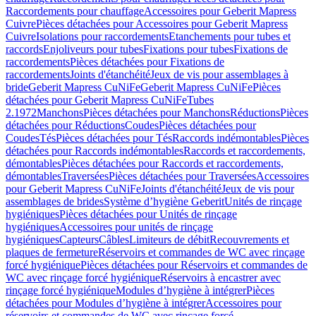
Raccordements pour chauffage
Accessoires pour Geberit Mapress
Cuivre
Pièces détachées pour Accessoires pour Geberit Mapress
Cuivre
Isolations pour raccordements
Etanchements pour tubes et
raccords
Enjoliveurs pour tubes
Fixations pour tubes
Fixations de
raccordements
Pièces détachées pour Fixations de
raccordements
Joints d'étanchéité
Jeux de vis pour assemblages à
bride
Geberit Mapress CuNiFe
Geberit Mapress CuNiFe
Pièces
détachées pour Geberit Mapress CuNiFe
Tubes
2.1972
Manchons
Pièces détachées pour Manchons
Réductions
Pièces
détachées pour Réductions
Coudes
Pièces détachées pour
Coudes
Tés
Pièces détachées pour Tés
Raccords indémontables
Pièces
détachées pour Raccords indémontables
Raccords et raccordements,
démontables
Pièces détachées pour Raccords et raccordements,
démontables
Traversées
Pièces détachées pour Traversées
Accessoires
pour Geberit Mapress CuNiFe
Joints d'étanchéité
Jeux de vis pour
assemblages de brides
Système d’hygiène Geberit
Unités de rinçage
hygiéniques
Pièces détachées pour Unités de rinçage
hygiéniques
Accessoires pour unités de rinçage
hygiéniques
Capteurs
Câbles
Limiteurs de débit
Recouvrements et
plaques de fermeture
Réservoirs et commandes de WC avec rinçage
forcé hygiénique
Pièces détachées pour Réservoirs et commandes de
WC avec rinçage forcé hygiénique
Réservoirs à encastrer avec
rinçage forcé hygiénique
Modules d’hygiène à intégrer
Pièces
détachées pour Modules d’hygiène à intégrer
Accessoires pour
réservoirs et commandes de WC avec rinçage forcé