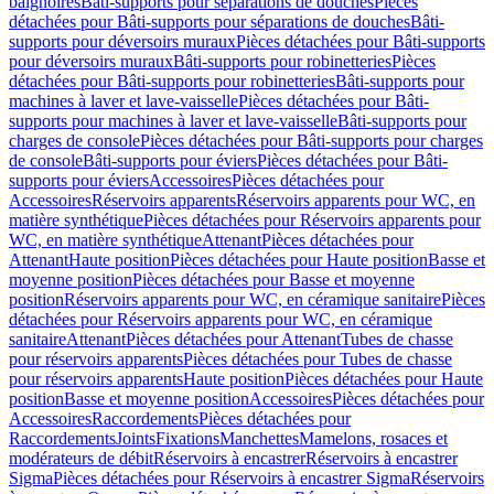
baignoires
Bâti-supports pour séparations de douches
Pièces
détachées pour Bâti-supports pour séparations de douches
Bâti-
supports pour déversoirs muraux
Pièces détachées pour Bâti-supports
pour déversoirs muraux
Bâti-supports pour robinetteries
Pièces
détachées pour Bâti-supports pour robinetteries
Bâti-supports pour
machines à laver et lave-vaisselle
Pièces détachées pour Bâti-
supports pour machines à laver et lave-vaisselle
Bâti-supports pour
charges de console
Pièces détachées pour Bâti-supports pour charges
de console
Bâti-supports pour éviers
Pièces détachées pour Bâti-
supports pour éviers
Accessoires
Pièces détachées pour
Accessoires
Réservoirs apparents
Réservoirs apparents pour WC, en
matière synthétique
Pièces détachées pour Réservoirs apparents pour
WC, en matière synthétique
Attenant
Pièces détachées pour
Attenant
Haute position
Pièces détachées pour Haute position
Basse et
moyenne position
Pièces détachées pour Basse et moyenne
position
Réservoirs apparents pour WC, en céramique sanitaire
Pièces
détachées pour Réservoirs apparents pour WC, en céramique
sanitaire
Attenant
Pièces détachées pour Attenant
Tubes de chasse
pour réservoirs apparents
Pièces détachées pour Tubes de chasse
pour réservoirs apparents
Haute position
Pièces détachées pour Haute
position
Basse et moyenne position
Accessoires
Pièces détachées pour
Accessoires
Raccordements
Pièces détachées pour
Raccordements
Joints
Fixations
Manchettes
Mamelons, rosaces et
modérateurs de débit
Réservoirs à encastrer
Réservoirs à encastrer
Sigma
Pièces détachées pour Réservoirs à encastrer Sigma
Réservoirs