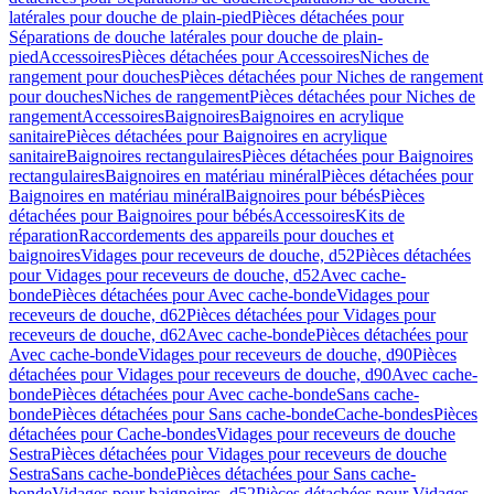
latérales pour douche de plain-pied
Pièces détachées pour
Séparations de douche latérales pour douche de plain-
pied
Accessoires
Pièces détachées pour Accessoires
Niches de
rangement pour douches
Pièces détachées pour Niches de rangement
pour douches
Niches de rangement
Pièces détachées pour Niches de
rangement
Accessoires
Baignoires
Baignoires en acrylique
sanitaire
Pièces détachées pour Baignoires en acrylique
sanitaire
Baignoires rectangulaires
Pièces détachées pour Baignoires
rectangulaires
Baignoires en matériau minéral
Pièces détachées pour
Baignoires en matériau minéral
Baignoires pour bébés
Pièces
détachées pour Baignoires pour bébés
Accessoires
Kits de
réparation
Raccordements des appareils pour douches et
baignoires
Vidages pour receveurs de douche, d52
Pièces détachées
pour Vidages pour receveurs de douche, d52
Avec cache-
bonde
Pièces détachées pour Avec cache-bonde
Vidages pour
receveurs de douche, d62
Pièces détachées pour Vidages pour
receveurs de douche, d62
Avec cache-bonde
Pièces détachées pour
Avec cache-bonde
Vidages pour receveurs de douche, d90
Pièces
détachées pour Vidages pour receveurs de douche, d90
Avec cache-
bonde
Pièces détachées pour Avec cache-bonde
Sans cache-
bonde
Pièces détachées pour Sans cache-bonde
Cache-bondes
Pièces
détachées pour Cache-bondes
Vidages pour receveurs de douche
Sestra
Pièces détachées pour Vidages pour receveurs de douche
Sestra
Sans cache-bonde
Pièces détachées pour Sans cache-
bonde
Vidages pour baignoires, d52
Pièces détachées pour Vidages