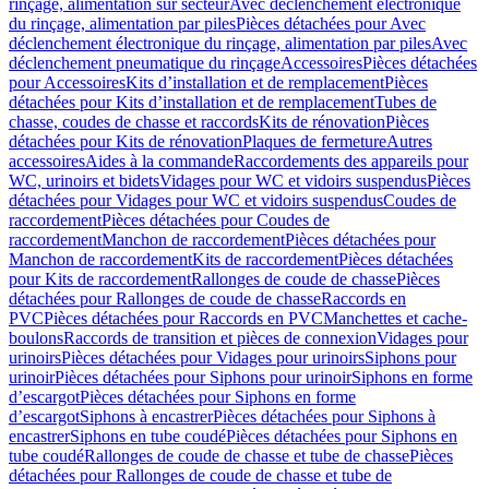
rinçage, alimentation sur secteur
Avec déclenchement électronique
du rinçage, alimentation par piles
Pièces détachées pour Avec
déclenchement électronique du rinçage, alimentation par piles
Avec
déclenchement pneumatique du rinçage
Accessoires
Pièces détachées
pour Accessoires
Kits d’installation et de remplacement
Pièces
détachées pour Kits d’installation et de remplacement
Tubes de
chasse, coudes de chasse et raccords
Kits de rénovation
Pièces
détachées pour Kits de rénovation
Plaques de fermeture
Autres
accessoires
Aides à la commande
Raccordements des appareils pour
WC, urinoirs et bidets
Vidages pour WC et vidoirs suspendus
Pièces
détachées pour Vidages pour WC et vidoirs suspendus
Coudes de
raccordement
Pièces détachées pour Coudes de
raccordement
Manchon de raccordement
Pièces détachées pour
Manchon de raccordement
Kits de raccordement
Pièces détachées
pour Kits de raccordement
Rallonges de coude de chasse
Pièces
détachées pour Rallonges de coude de chasse
Raccords en
PVC
Pièces détachées pour Raccords en PVC
Manchettes et cache-
boulons
Raccords de transition et pièces de connexion
Vidages pour
urinoirs
Pièces détachées pour Vidages pour urinoirs
Siphons pour
urinoir
Pièces détachées pour Siphons pour urinoir
Siphons en forme
d’escargot
Pièces détachées pour Siphons en forme
d’escargot
Siphons à encastrer
Pièces détachées pour Siphons à
encastrer
Siphons en tube coudé
Pièces détachées pour Siphons en
tube coudé
Rallonges de coude de chasse et tube de chasse
Pièces
détachées pour Rallonges de coude de chasse et tube de