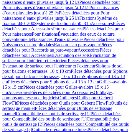
naissances d’eaux pluviales jusqu’à 12 l/s
Pièces détachées pour
Pour naissances d’eaux pluviales jusqu’à 12 l/s
Pour naissances
d’eaux pluviales jusqu’à 25 l/s
Pièces détachées pour Pour
naissances d’eaux pluviales jusqu’à 25 l/s
Fixations
Système de
fixation d40–200
Système de fixation d250–315
Accessoires
Pièces
détachées pour Accessoires
Pour naissances
Pièces détachées pour
Pour naissances
Pour fixations
Évacuation des eaux de toiture
conventionnelle
Naissances d'eaux pluviales
Pièces détachées pour
Naissances d'eaux pluviales
Raccords au pare-vapeur
Pièces
détachées pour Raccords au pare-vapeur
Accessoires
Pièces
détachées pour Accessoires
Évacuation des sols
Evacuation de
surface pour l'intérieur et l'extérieur
Pièces détachées pour
Evacuation de surface pour l'intérieur et l'extérieur
Siphons de sol
pour balcons et terrasses, 10 x 10 cm
Pièces détachées pour Siphons
de sol pour balcons et terrasses, 10 x 10 cm
Siphons de sol 13 x 13
cm
Pièces détachées pour Siphons de sol 13 x 13 cm
Grilles-avaloirs
15 x 15 cm
Pièces détachées pour Grilles-avaloirs 15 x 15
cm
Accessoires
Pièces détachées pour Accessoires
Outillages,
composants réseau et logiciels
Outillages
Outils pour Geberit
FlowFit
Pièces détachées pour Outils pour Geberit FlowFit
Outils de
sertissage manuel
Pièces détachées pour Outils de sertissage
manuel
Compatibilité des outils de sertissage [1]
Pièces détachées
pour Compatibilité des outils de sertissage [1]
Compatibilité des
outils de sertissage [2]
Pièces détachées pour Compatibilité des outils
de sertissage [2]
Outils de préparation de tubes
Pièces détachées pour