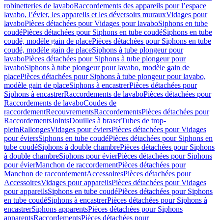
robinetteries de lavabo
Raccordements des appareils pour l’espace
lavabo, l’évier, les appareils et les déversoirs muraux
Vidages pour
lavabo
Pièces détachées pour Vidages pour lavabo
Siphons en tube
coudé
Pièces détachées pour Siphons en tube coudé
Siphons en tube
coudé, modèle gain de place
Pièces détachées pour Siphons en tube
coudé, modèle gain de place
Siphons à tube plongeur pour
lavabo
Pièces détachées pour Siphons à tube plongeur pour
lavabo
Siphons à tube plongeur pour lavabo, modèle gain de
place
Pièces détachées pour Siphons à tube plongeur pour lavabo,
modèle gain de place
Siphons à encastrer
Pièces détachées pour
Siphons à encastrer
Raccordements de lavabo
Pièces détachées pour
Raccordements de lavabo
Coudes de
raccordement
Recouvrements
Raccordements
Pièces détachées pour
Raccordements
Joints
Douilles à braser
Tubes de trop-
plein
Rallonges
Vidages pour éviers
Pièces détachées pour Vidages
pour éviers
Siphons en tube coudé
Pièces détachées pour Siphons en
tube coudé
Siphons à double chambre
Pièces détachées pour Siphons
à double chambre
Siphons pour évier
Pièces détachées pour Siphons
pour évier
Manchon de raccordement
Pièces détachées pour
Manchon de raccordement
Accessoires
Pièces détachées pour
Accessoires
Vidages pour appareils
Pièces détachées pour Vidages
pour appareils
Siphons en tube coudé
Pièces détachées pour Siphons
en tube coudé
Siphons à encastrer
Pièces détachées pour Siphons à
encastrer
Siphons apparents
Pièces détachées pour Siphons
apparents
Raccordements
Pièces détachées pour