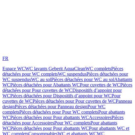
FR
Espace WC
WC lavants Geberit AquaClean
WC complets
Pièces
détachées pour WC complets
WC suspendus
Pièces détachées pour
WC suspendus
WC au sol
Pièces détachées pour WC au sol
Abattants
WC
Pièces détachées pour Abattants WC
Pour cuvettes de WC
Pièces
détachées pour Pour cuvettes de WC
Dispositifs d’appoint pour
WC
Pièces détachées pour Dispositifs d’appoint pour WC
Pour
cuvettes de WC
Pièces détachées pour Pour cuvettes de WC
Panneau
design
Pièces détachées pour Panneau design
Pour WC
complets
Pièces détachées pour Pour WC complets
Pour abattants
WC
Pièces détachées pour Pour abattants WC
Accessoires
Pièces
détachées pour Accessoires
Pour WC complets
Pour abattants
WC
Pièces détachées pour Pour abattants WC
Pour abattants WC et
WC complets
Consommables
WC et abattants WC
WC