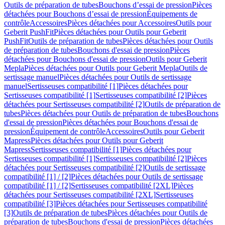
Outils de préparation de tubes
Bouchons d’essai de pression
Pièces
détachées pour Bouchons d’essai de pression
Équipements de
contrôle
Accessoires
Pièces détachées pour Accessoires
Outils pour
Geberit PushFit
Pièces détachées pour Outils pour Geberit
PushFit
Outils de préparation de tubes
Pièces détachées pour Outils
de préparation de tubes
Bouchons d'essai de pression
Pièces
détachées pour Bouchons d'essai de pression
Outils pour Geberit
Mepla
Pièces détachées pour Outils pour Geberit Mepla
Outils de
sertissage manuel
Pièces détachées pour Outils de sertissage
manuel
Sertisseuses compatibilité [1]
Pièces détachées pour
Sertisseuses compatibilité [1]
Sertisseuses compatibilité [2]
Pièces
détachées pour Sertisseuses compatibilité [2]
Outils de préparation de
tubes
Pièces détachées pour Outils de préparation de tubes
Bouchons
d'essai de pression
Pièces détachées pour Bouchons d'essai de
pression
Équipement de contrôle
Accessoires
Outils pour Geberit
Mapress
Pièces détachées pour Outils pour Geberit
Mapress
Sertisseuses compatibilité [1]
Pièces détachées pour
Sertisseuses compatibilité [1]
Sertisseuses compatibilité [2]
Pièces
détachées pour Sertisseuses compatibilité [2]
Outils de sertissage
compatibilité [1] / [2]
Pièces détachées pour Outils de sertissage
compatibilité [1] / [2]
Sertisseuses compatibilité [2XL]
Pièces
détachées pour Sertisseuses compatibilité [2XL]
Sertisseuses
compatibilité [3]
Pièces détachées pour Sertisseuses compatibilité
[3]
Outils de préparation de tubes
Pièces détachées pour Outils de
préparation de tubes
Bouchons d'essai de pression
Pièces détachées