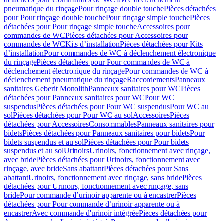
pneumatique du rinçage
Pour rinçage double touche
Pièces détachées
pour Pour rinçage double touche
Pour rinçage simple touche
Pièces
détachées pour Pour rinçage simple touche
Accessoires pour
commandes de WC
Pièces détachées pour Accessoires pour
commandes de WC
Kits d’installation
Pièces détachées pour Kits
d’installation
Pour commandes de WC à déclenchement électronique
du rinçage
Pièces détachées pour Pour commandes de WC à
déclenchement électronique du rinçage
Pour commandes de WC à
déclenchement pneumatique du rinçage
Raccordements
Panneaux
sanitaires Geberit Monolith
Panneaux sanitaires pour WC
Pièces
détachées pour Panneaux sanitaires pour WC
Pour WC
suspendus
Pièces détachées pour Pour WC suspendus
Pour WC au
sol
Pièces détachées pour Pour WC au sol
Accessoires
Pièces
détachées pour Accessoires
Consommables
Panneaux sanitaires pour
bidets
Pièces détachées pour Panneaux sanitaires pour bidets
Pour
bidets suspendus et au sol
Pièces détachées pour Pour bidets
suspendus et au sol
Urinoirs
Urinoirs, fonctionnement avec rinçage,
avec bride
Pièces détachées pour Urinoirs, fonctionnement avec
rinçage, avec bride
Sans abattant
Pièces détachées pour Sans
abattant
Urinoirs, fonctionnement avec rinçage, sans bride
Pièces
détachées pour Urinoirs, fonctionnement avec rinçage, sans
bride
Pour commande d’urinoir apparente ou à encastrer
Pièces
détachées pour Pour commande d’urinoir apparente ou à
encastrer
Avec commande d'urinoir intégrée
Pièces détachées pour