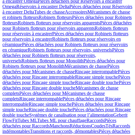
à encastrer Omega
Pièces détachées pour Réservoirs à encastrer
Omega
Réservoirs à encastrer Delta
Pièces détachées pour Réservoirs
à encastrer Delta
Tubes de chasse
Accessoires
Mécanismes de chasse
et robinets flotteurs
Robinets flotteurs
Pièces détachées pour Robinets
flotteurs
Robinets flotteurs pour réservoirs apparents
Pièces détachées
pour Robinets flotteurs pour réservoirs apparents
Robinets flotteurs
pour réservoirs à encastrer
Pièces détachées pour Robinets flotteurs
pour réservoirs à encastrer
Robinets flotteurs pour réservoirs en
céramique
Pièces détachées pour Robinets flotteurs pour réservoirs
en céramique
Robinets flotteurs pour réservoirs, universels
Pièces
détachées pour Robinets flotteurs pour réservoirs,
universels
Robinets flotteurs pour Monolith
Pièces détachées pour
Robinets flotteurs pour Monolith
Mécanismes de chasse
Pièces
détachées pour Mécanismes de chasse
Rinçage interrompable
Pièces
détachées pour Rinçage interrompable
Rinçage simple touche
Pièces
détachées pour Rinçage simple touche
Rinçage double touche
Pièces
détachées pour Rinçage double touche
Mécanismes de chasse
complets
Pièces détachées pour Mécanismes de chasse
complets
Rinçage interrompable
Pièces détachées pour Rinçage
interrompable
Rinçage simple touche
Pièces détachées pour Rinçage
simple touche
Rinçage double touche
Pièces détachées pour Rinçage
double touche
Systèmes de canalisation pour l’alimentation
Geberit
FlowFit
Tubes ML
Tubes ML pour chauffage
Raccords
Pièces
détachées pour Raccords
Manchons
Réductions
Coudes
Tés
Raccords
indémontables
Transitions et raccords, démontables
Pièces détachées