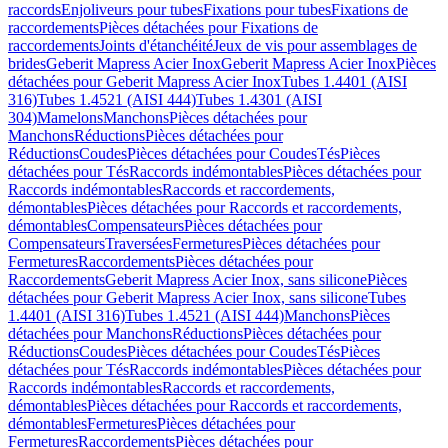
raccords
Enjoliveurs pour tubes
Fixations pour tubes
Fixations de
raccordements
Pièces détachées pour Fixations de
raccordements
Joints d'étanchéité
Jeux de vis pour assemblages de
brides
Geberit Mapress Acier Inox
Geberit Mapress Acier Inox
Pièces
détachées pour Geberit Mapress Acier Inox
Tubes 1.4401 (AISI
316)
Tubes 1.4521 (AISI 444)
Tubes 1.4301 (AISI
304)
Mamelons
Manchons
Pièces détachées pour
Manchons
Réductions
Pièces détachées pour
Réductions
Coudes
Pièces détachées pour Coudes
Tés
Pièces
détachées pour Tés
Raccords indémontables
Pièces détachées pour
Raccords indémontables
Raccords et raccordements,
démontables
Pièces détachées pour Raccords et raccordements,
démontables
Compensateurs
Pièces détachées pour
Compensateurs
Traversées
Fermetures
Pièces détachées pour
Fermetures
Raccordements
Pièces détachées pour
Raccordements
Geberit Mapress Acier Inox, sans silicone
Pièces
détachées pour Geberit Mapress Acier Inox, sans silicone
Tubes
1.4401 (AISI 316)
Tubes 1.4521 (AISI 444)
Manchons
Pièces
détachées pour Manchons
Réductions
Pièces détachées pour
Réductions
Coudes
Pièces détachées pour Coudes
Tés
Pièces
détachées pour Tés
Raccords indémontables
Pièces détachées pour
Raccords indémontables
Raccords et raccordements,
démontables
Pièces détachées pour Raccords et raccordements,
démontables
Fermetures
Pièces détachées pour
Fermetures
Raccordements
Pièces détachées pour