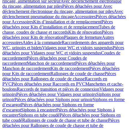
rinçage, alimentation sur secteur
Avec déclenchement électronique
du rinçage, alimentation par piles
Pièces détachées pour Avec
déclenchement électronique du rinçage, alimentation par piles
Avec
déclenchement pneumatique du rinçage
Accessoires
Pièces détachées
pour Accessoires
Kits d’installation et de remplacement
Pièces
détachées pour Kits d’installation et de remplacement
Tubes de
chasse, coudes de chasse et raccords
Kits de rénovation
Pièces
détachées pour Kits de rénovation
Plaques de fermeture
Autres
accessoires
Aides à la commande
Raccordements des appareils pour
WC, urinoirs et bidets
Vidages pour WC et vidoirs suspendus
Pièces
détachées pour Vidages pour WC et vidoirs suspendus
Coudes de
raccordement
Pièces détachées pour Coudes de
raccordement
Manchon de raccordement
Pièces détachées pour
Manchon de raccordement
Kits de raccordement
Pièces détachées
pour Kits de raccordement
Rallonges de coude de chasse
Pièces
détachées pour Rallonges de coude de chasse
Raccords en
PVC
Pièces détachées pour Raccords en PVC
Manchettes et cache-
boulons
Raccords de transition et pièces de connexion
Vidages pour
urinoirs
Pièces détachées pour Vidages pour urinoirs
Siphons pour
urinoir
Pièces détachées pour Siphons pour urinoir
Siphons en forme
d’escargot
Pièces détachées pour Siphons en forme
d’escargot
Siphons à encastrer
Pièces détachées pour Siphons à
encastrer
Siphons en tube coudé
Pièces détachées pour Siphons en
tube coudé
Rallonges de coude de chasse et tube de chasse
Pièces
détachées pour Rallonges de coude de chasse et tube de