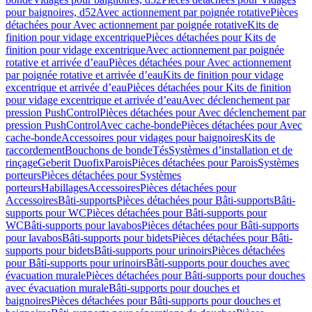
pour baignoires, d52
Avec actionnement par poignée rotative
Pièces
détachées pour Avec actionnement par poignée rotative
Kits de
finition pour vidage excentrique
Pièces détachées pour Kits de
finition pour vidage excentrique
Avec actionnement par poignée
rotative et arrivée d’eau
Pièces détachées pour Avec actionnement
par poignée rotative et arrivée d’eau
Kits de finition pour vidage
excentrique et arrivée d’eau
Pièces détachées pour Kits de finition
pour vidage excentrique et arrivée d’eau
Avec déclenchement par
pression PushControl
Pièces détachées pour Avec déclenchement par
pression PushControl
Avec cache-bonde
Pièces détachées pour Avec
cache-bonde
Accessoires pour vidages pour baignoires
Kits de
raccordement
Bouchons de bonde
Tés
Systèmes d’installation et de
rinçage
Geberit Duofix
Parois
Pièces détachées pour Parois
Systèmes
porteurs
Pièces détachées pour Systèmes
porteurs
Habillages
Accessoires
Pièces détachées pour
Accessoires
Bâti-supports
Pièces détachées pour Bâti-supports
Bâti-
supports pour WC
Pièces détachées pour Bâti-supports pour
WC
Bâti-supports pour lavabos
Pièces détachées pour Bâti-supports
pour lavabos
Bâti-supports pour bidets
Pièces détachées pour Bâti-
supports pour bidets
Bâti-supports pour urinoirs
Pièces détachées
pour Bâti-supports pour urinoirs
Bâti-supports pour douches avec
évacuation murale
Pièces détachées pour Bâti-supports pour douches
avec évacuation murale
Bâti-supports pour douches et
baignoires
Pièces détachées pour Bâti-supports pour douches et