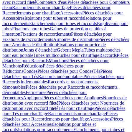
avec raccord fileté
Compteurs d'eau
Pièces détachées pour Compteurs
d'eau
Raccordements pour chauffage
Pièces détachées pour
Raccordements pour chauffage
Accessoires
Pièces détachées pour
Accessoires
Isolations pour tubes et raccords
Isolations pour
raccordements
Etanchements pour tubes et raccords
Enjoliveurs pour
tubes
Fixations pour tubes
Gaines de protection et aides à
l'insertion
Fixations de raccordements
Pièces détachées pour
Fixations de raccordements
Armoires de distribution
Pièces détachées
pour Armoires de distribution
Fixations pour nourrice de
distribution
Joints d'étanchéité
Geberit Mepla
Tubes multicouches
pour eau potable
Tubes multicouches pour chauffage
Raccords
Pièces
détachées pour Raccords
Manchons
Pièces détachées pour
Manchons
Réductions
Pièces détachées pour
Réductions
Coudes
Pièces détachées pour Coudes
Tés
Pièces
détachées pour Tés
Raccords indémontables
Pièces détachées pour
Raccords indémontables
Raccords et raccordements,
démontables
Pièces détachées pour Raccords et raccordements,
démontables
Fermetures
Pièces détachées pour
Fermetures
Appliques
Pièces détachées pour Appliques
Nourrices de
distribution avec raccord fileté
Pièces détachées pour Nourrices de
distribution avec raccord fileté
Tés pour chauffage
Pièces détachées
pour Tés pour chauffage
Raccordements pour chauffage
Pièces
détachées pour Raccordements pour chauffage
Accessoires
Pièces
détachées pour Accessoires
Isolations pour tubes et
raccords
Isolations pour raccordements
Etanchements pour tubes et