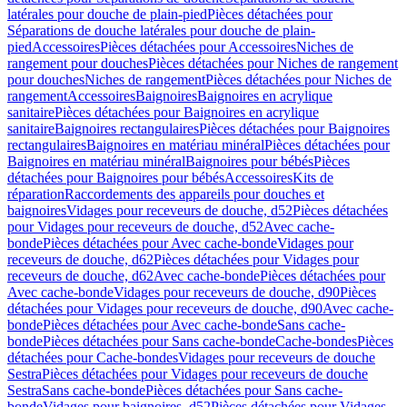
latérales pour douche de plain-pied
Pièces détachées pour
Séparations de douche latérales pour douche de plain-
pied
Accessoires
Pièces détachées pour Accessoires
Niches de
rangement pour douches
Pièces détachées pour Niches de rangement
pour douches
Niches de rangement
Pièces détachées pour Niches de
rangement
Accessoires
Baignoires
Baignoires en acrylique
sanitaire
Pièces détachées pour Baignoires en acrylique
sanitaire
Baignoires rectangulaires
Pièces détachées pour Baignoires
rectangulaires
Baignoires en matériau minéral
Pièces détachées pour
Baignoires en matériau minéral
Baignoires pour bébés
Pièces
détachées pour Baignoires pour bébés
Accessoires
Kits de
réparation
Raccordements des appareils pour douches et
baignoires
Vidages pour receveurs de douche, d52
Pièces détachées
pour Vidages pour receveurs de douche, d52
Avec cache-
bonde
Pièces détachées pour Avec cache-bonde
Vidages pour
receveurs de douche, d62
Pièces détachées pour Vidages pour
receveurs de douche, d62
Avec cache-bonde
Pièces détachées pour
Avec cache-bonde
Vidages pour receveurs de douche, d90
Pièces
détachées pour Vidages pour receveurs de douche, d90
Avec cache-
bonde
Pièces détachées pour Avec cache-bonde
Sans cache-
bonde
Pièces détachées pour Sans cache-bonde
Cache-bondes
Pièces
détachées pour Cache-bondes
Vidages pour receveurs de douche
Sestra
Pièces détachées pour Vidages pour receveurs de douche
Sestra
Sans cache-bonde
Pièces détachées pour Sans cache-
bonde
Vidages pour baignoires, d52
Pièces détachées pour Vidages