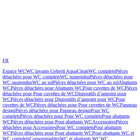
FR
Espace WC
WC lavants Geberit AquaClean
WC complets
Pièces
détachées pour WC complets
WC suspendus
Pièces détachées pour
WC suspendus
WC au sol
Pièces détachées pour WC au sol
Abattants
WC
Pièces détachées pour Abattants WC
Pour cuvettes de WC
Pièces
détachées pour Pour cuvettes de WC
Dispositifs d’appoint pour
WC
Pièces détachées pour Dispositifs d’appoint pour WC
Pour
cuvettes de WC
Pièces détachées pour Pour cuvettes de WC
Panneau
design
Pièces détachées pour Panneau design
Pour WC
complets
Pièces détachées pour Pour WC complets
Pour abattants
WC
Pièces détachées pour Pour abattants WC
Accessoires
Pièces
détachées pour Accessoires
Pour WC complets
Pour abattants
WC
Pièces détachées pour Pour abattants WC
Pour abattants WC et
WC complets
Consommables
WC et abattants WC
WC