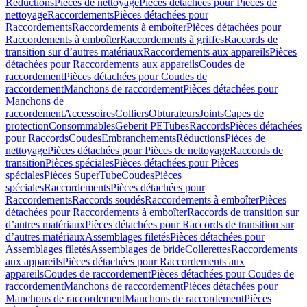
Réductions
Pièces de nettoyage
Pièces détachées pour Pièces de
nettoyage
Raccordements
Pièces détachées pour
Raccordements
Raccordements à emboîter
Pièces détachées pour
Raccordements à emboîter
Raccordements à griffes
Raccords de
transition sur d’autres matériaux
Raccordements aux appareils
Pièces
détachées pour Raccordements aux appareils
Coudes de
raccordement
Pièces détachées pour Coudes de
raccordement
Manchons de raccordement
Pièces détachées pour
Manchons de
raccordement
Accessoires
Colliers
Obturateurs
Joints
Capes de
protection
Consommables
Geberit PE
Tubes
Raccords
Pièces détachées
pour Raccords
Coudes
Embranchements
Réductions
Pièces de
nettoyage
Pièces détachées pour Pièces de nettoyage
Raccords de
transition
Pièces spéciales
Pièces détachées pour Pièces
spéciales
Pièces SuperTube
Coudes
Pièces
spéciales
Raccordements
Pièces détachées pour
Raccordements
Raccords soudés
Raccordements à emboîter
Pièces
détachées pour Raccordements à emboîter
Raccords de transition sur
d’autres matériaux
Pièces détachées pour Raccords de transition sur
d’autres matériaux
Assemblages filetés
Pièces détachées pour
Assemblages filetés
Assemblages de bride
Collerettes
Raccordements
aux appareils
Pièces détachées pour Raccordements aux
appareils
Coudes de raccordement
Pièces détachées pour Coudes de
raccordement
Manchons de raccordement
Pièces détachées pour
Manchons de raccordement
Manchons de raccordement
Pièces