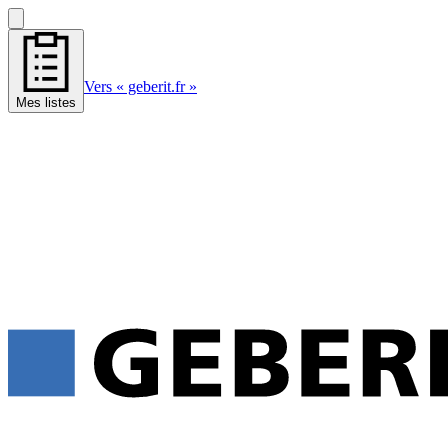
Vers « geberit.fr »
Mes listes