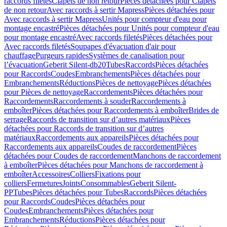
raccords filetés
Clapets de non retour
Pièces détachées pour Clapets
de non retour
Avec raccords à sertir Mapress
Pièces détachées pour
Avec raccords à sertir Mapress
Unités pour compteur d'eau pour
montage encastré
Pièces détachées pour Unités pour compteur d'eau
pour montage encastré
Avec raccords filetés
Pièces détachées pour
Avec raccords filetés
Soupapes d'évacuation d'air pour
chauffage
Purgeurs rapides
Systèmes de canalisation pour
l’évacuation
Geberit Silent-db20
Tubes
Raccords
Pièces détachées
pour Raccords
Coudes
Embranchements
Pièces détachées pour
Embranchements
Réductions
Pièces de nettoyage
Pièces détachées
pour Pièces de nettoyage
Raccordements
Pièces détachées pour
Raccordements
Raccordements à souder
Raccordements à
emboîter
Pièces détachées pour Raccordements à emboîter
Brides de
serrage
Raccords de transition sur d’autres matériaux
Pièces
détachées pour Raccords de transition sur d’autres
matériaux
Raccordements aux appareils
Pièces détachées pour
Raccordements aux appareils
Coudes de raccordement
Pièces
détachées pour Coudes de raccordement
Manchons de raccordement
à emboîter
Pièces détachées pour Manchons de raccordement à
emboîter
Accessoires
Colliers
Fixations pour
colliers
Fermetures
Joints
Consommables
Geberit Silent-
PP
Tubes
Pièces détachées pour Tubes
Raccords
Pièces détachées
pour Raccords
Coudes
Pièces détachées pour
Coudes
Embranchements
Pièces détachées pour
Embranchements
Réductions
Pièces détachées pour