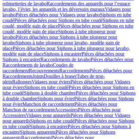
robinetteries de lavabo
Raccordements des appareils pour l’espace
lavabo, l’évier, les appareils et les déversoirs muraux
Vidages pour
lavabo
Pièces détachées pour Vidages pour lavabo
Siphons en tube
coudé
Pièces détachées pour Siphons en tube coudé
Siphons en tube
coudé, modèle gain de place
Pièces détachées pour Siphons en tube
coudé, modèle gain de place
Siphons à tube plongeur pour
lavabo
Pièces détachées pour Siphons à tube plongeur pour
lavabo
Siphons à tube plongeur pour lavabo, modèle gain de
place
Pièces détachées pour Siphons à tube plongeur pour lavabo,
modèle gain de place
Siphons à encastrer
Pièces détachées pour
Siphons à encastrer
Raccordements de lavabo
Pièces détachées pour
Raccordements de lavabo
Coudes de
raccordement
Recouvrements
Raccordements
Pièces détachées pour
Raccordements
Joints
Douilles à braser
Tubes de trop-
plein
Rallonges
Vidages pour éviers
Pièces détachées pour Vidages
pour éviers
Siphons en tube coudé
Pièces détachées pour Siphons en
tube coudé
Siphons à double chambre
Pièces détachées pour Siphons
à double chambre
Siphons pour évier
Pièces détachées pour Siphons
pour évier
Manchon de raccordement
Pièces détachées pour
Manchon de raccordement
Accessoires
Pièces détachées pour
Accessoires
Vidages pour appareils
Pièces détachées pour Vidages
pour appareils
Siphons en tube coudé
Pièces détachées pour Siphons
en tube coudé
Siphons à encastrer
Pièces détachées pour Siphons à
encastrer
Siphons apparents
Pièces détachées pour Siphons
apparents
Raccordements
Pièces détachées pour