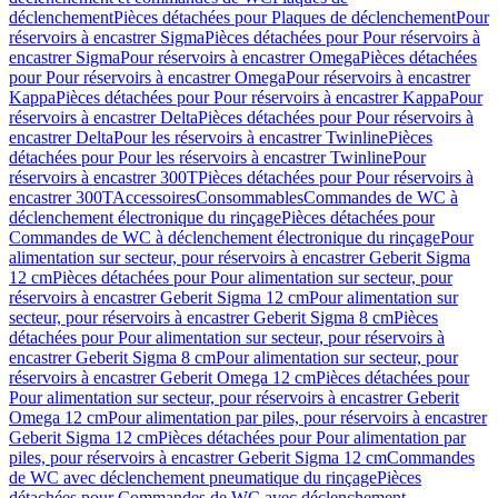
déclenchement
Pièces détachées pour Plaques de déclenchement
Pour
réservoirs à encastrer Sigma
Pièces détachées pour Pour réservoirs à
encastrer Sigma
Pour réservoirs à encastrer Omega
Pièces détachées
pour Pour réservoirs à encastrer Omega
Pour réservoirs à encastrer
Kappa
Pièces détachées pour Pour réservoirs à encastrer Kappa
Pour
réservoirs à encastrer Delta
Pièces détachées pour Pour réservoirs à
encastrer Delta
Pour les réservoirs à encastrer Twinline
Pièces
détachées pour Pour les réservoirs à encastrer Twinline
Pour
réservoirs à encastrer 300T
Pièces détachées pour Pour réservoirs à
encastrer 300T
Accessoires
Consommables
Commandes de WC à
déclenchement électronique du rinçage
Pièces détachées pour
Commandes de WC à déclenchement électronique du rinçage
Pour
alimentation sur secteur, pour réservoirs à encastrer Geberit Sigma
12 cm
Pièces détachées pour Pour alimentation sur secteur, pour
réservoirs à encastrer Geberit Sigma 12 cm
Pour alimentation sur
secteur, pour réservoirs à encastrer Geberit Sigma 8 cm
Pièces
détachées pour Pour alimentation sur secteur, pour réservoirs à
encastrer Geberit Sigma 8 cm
Pour alimentation sur secteur, pour
réservoirs à encastrer Geberit Omega 12 cm
Pièces détachées pour
Pour alimentation sur secteur, pour réservoirs à encastrer Geberit
Omega 12 cm
Pour alimentation par piles, pour réservoirs à encastrer
Geberit Sigma 12 cm
Pièces détachées pour Pour alimentation par
piles, pour réservoirs à encastrer Geberit Sigma 12 cm
Commandes
de WC avec déclenchement pneumatique du rinçage
Pièces
détachées pour Commandes de WC avec déclenchement