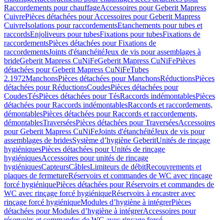
Raccordements pour chauffage
Accessoires pour Geberit Mapress
Cuivre
Pièces détachées pour Accessoires pour Geberit Mapress
Cuivre
Isolations pour raccordements
Etanchements pour tubes et
raccords
Enjoliveurs pour tubes
Fixations pour tubes
Fixations de
raccordements
Pièces détachées pour Fixations de
raccordements
Joints d'étanchéité
Jeux de vis pour assemblages à
bride
Geberit Mapress CuNiFe
Geberit Mapress CuNiFe
Pièces
détachées pour Geberit Mapress CuNiFe
Tubes
2.1972
Manchons
Pièces détachées pour Manchons
Réductions
Pièces
détachées pour Réductions
Coudes
Pièces détachées pour
Coudes
Tés
Pièces détachées pour Tés
Raccords indémontables
Pièces
détachées pour Raccords indémontables
Raccords et raccordements,
démontables
Pièces détachées pour Raccords et raccordements,
démontables
Traversées
Pièces détachées pour Traversées
Accessoires
pour Geberit Mapress CuNiFe
Joints d'étanchéité
Jeux de vis pour
assemblages de brides
Système d’hygiène Geberit
Unités de rinçage
hygiéniques
Pièces détachées pour Unités de rinçage
hygiéniques
Accessoires pour unités de rinçage
hygiéniques
Capteurs
Câbles
Limiteurs de débit
Recouvrements et
plaques de fermeture
Réservoirs et commandes de WC avec rinçage
forcé hygiénique
Pièces détachées pour Réservoirs et commandes de
WC avec rinçage forcé hygiénique
Réservoirs à encastrer avec
rinçage forcé hygiénique
Modules d’hygiène à intégrer
Pièces
détachées pour Modules d’hygiène à intégrer
Accessoires pour
réservoirs et commandes de WC avec rinçage forcé