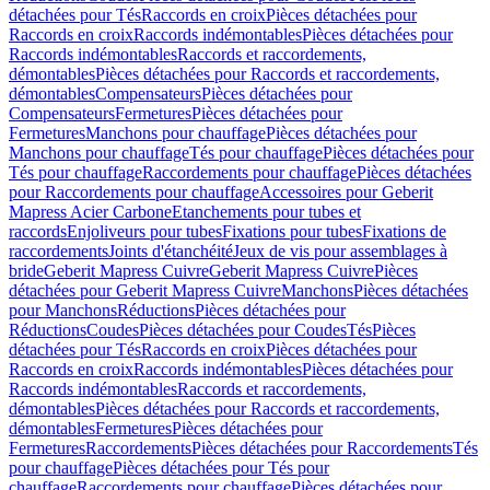
détachées pour Tés
Raccords en croix
Pièces détachées pour
Raccords en croix
Raccords indémontables
Pièces détachées pour
Raccords indémontables
Raccords et raccordements,
démontables
Pièces détachées pour Raccords et raccordements,
démontables
Compensateurs
Pièces détachées pour
Compensateurs
Fermetures
Pièces détachées pour
Fermetures
Manchons pour chauffage
Pièces détachées pour
Manchons pour chauffage
Tés pour chauffage
Pièces détachées pour
Tés pour chauffage
Raccordements pour chauffage
Pièces détachées
pour Raccordements pour chauffage
Accessoires pour Geberit
Mapress Acier Carbone
Etanchements pour tubes et
raccords
Enjoliveurs pour tubes
Fixations pour tubes
Fixations de
raccordements
Joints d'étanchéité
Jeux de vis pour assemblages à
bride
Geberit Mapress Cuivre
Geberit Mapress Cuivre
Pièces
détachées pour Geberit Mapress Cuivre
Manchons
Pièces détachées
pour Manchons
Réductions
Pièces détachées pour
Réductions
Coudes
Pièces détachées pour Coudes
Tés
Pièces
détachées pour Tés
Raccords en croix
Pièces détachées pour
Raccords en croix
Raccords indémontables
Pièces détachées pour
Raccords indémontables
Raccords et raccordements,
démontables
Pièces détachées pour Raccords et raccordements,
démontables
Fermetures
Pièces détachées pour
Fermetures
Raccordements
Pièces détachées pour Raccordements
Tés
pour chauffage
Pièces détachées pour Tés pour
chauffage
Raccordements pour chauffage
Pièces détachées pour