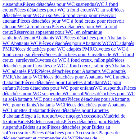
suspendus
Pièces détachées pour WC suspendus
WC à fond
creux
Pièces détachées pour WC à fond creux
WC au sol
Pièces
détachées pour WC au sol
WC à fond creux pour réservoir
attenant
Pièces détachées pour WC à fond creux pour réservoir
attenant
WC à fond creux
Pièces détachées pour WC à fond
creux
Réservoirs apparents pour WC, en céramique
sanitaire
Attenant
Abattants WC
Pièces détachées pour Abattants
WC
Abattants WC
Pièces détachées pour Abattants WC
WC adaptés
PMR
Pièces détachées pour WC adaptés PMR
Cuvettes de WC à
fond creux, surélevés
Pièces détachées pour Cuvettes de WC à fond
creux, surélevés
Cuvettes de WC à fond creux, rallongés
Pièces
détachées pour Cuvettes de WC à fond creux, rallongés
Abattants
WC adaptés PMR
Pièces détachées pour Abattants WC adaptés
PMR
Abattants WC
Pièces détachées pour Abattants WC
Lunettes
d’abattant
Pièces détachées pour Lunettes d’abattant
WC pour
enfants
Pièces détachées pour WC pour enfants
WC suspendus
Pièces
détachées pour WC suspendus
WC au sol
Pièces détachées pour WC
au sol
Abattants WC pour enfants
Pièces détachées pour Abattants
WC pour enfants
Abattants WC
Pièces détachées pour Abattants
WC
Lunettes d’abattant
Pièces détachées pour Lunettes
d’abattant
Siège à la turque
Avec rinçage
Accessoires
Matériel de
fixation
Bidets
Bidets suspendus
Pièces détachées pour Bidets
suspendus
Bidets au sol
Pièces détachées pour Bidets au
sol
Accessoires
Pièces détachées pour Accessoires
Plaques de
déclenchement et commandes de WC
Plaques de