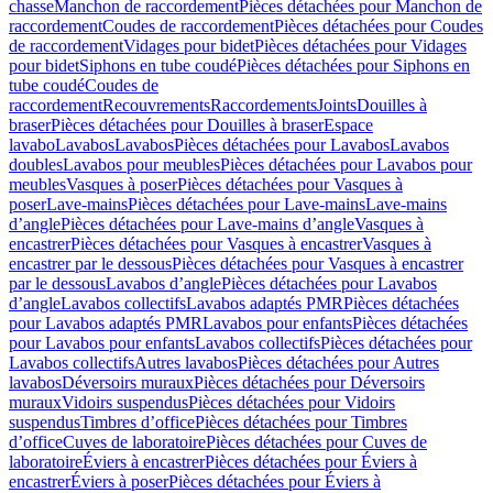
chasse
Manchon de raccordement
Pièces détachées pour Manchon de
raccordement
Coudes de raccordement
Pièces détachées pour Coudes
de raccordement
Vidages pour bidet
Pièces détachées pour Vidages
pour bidet
Siphons en tube coudé
Pièces détachées pour Siphons en
tube coudé
Coudes de
raccordement
Recouvrements
Raccordements
Joints
Douilles à
braser
Pièces détachées pour Douilles à braser
Espace
lavabo
Lavabos
Lavabos
Pièces détachées pour Lavabos
Lavabos
doubles
Lavabos pour meubles
Pièces détachées pour Lavabos pour
meubles
Vasques à poser
Pièces détachées pour Vasques à
poser
Lave-mains
Pièces détachées pour Lave-mains
Lave-mains
d’angle
Pièces détachées pour Lave-mains d’angle
Vasques à
encastrer
Pièces détachées pour Vasques à encastrer
Vasques à
encastrer par le dessous
Pièces détachées pour Vasques à encastrer
par le dessous
Lavabos d’angle
Pièces détachées pour Lavabos
d’angle
Lavabos collectifs
Lavabos adaptés PMR
Pièces détachées
pour Lavabos adaptés PMR
Lavabos pour enfants
Pièces détachées
pour Lavabos pour enfants
Lavabos collectifs
Pièces détachées pour
Lavabos collectifs
Autres lavabos
Pièces détachées pour Autres
lavabos
Déversoirs muraux
Pièces détachées pour Déversoirs
muraux
Vidoirs suspendus
Pièces détachées pour Vidoirs
suspendus
Timbres dʼoffice
Pièces détachées pour Timbres
dʼoffice
Cuves de laboratoire
Pièces détachées pour Cuves de
laboratoire
Éviers à encastrer
Pièces détachées pour Éviers à
encastrer
Éviers à poser
Pièces détachées pour Éviers à