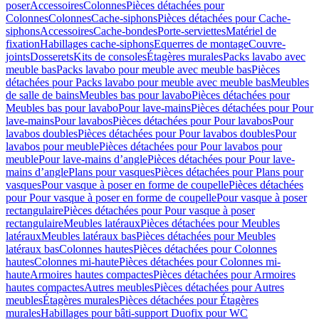
poser
Accessoires
Colonnes
Pièces détachées pour
Colonnes
Colonnes
Cache-siphons
Pièces détachées pour Cache-
siphons
Accessoires
Cache-bondes
Porte-serviettes
Matériel de
fixation
Habillages cache-siphons
Equerres de montage
Couvre-
joints
Dosserets
Kits de consoles
Étagères murales
Packs lavabo avec
meuble bas
Packs lavabo pour meuble avec meuble bas
Pièces
détachées pour Packs lavabo pour meuble avec meuble bas
Meubles
de salle de bains
Meubles bas pour lavabo
Pièces détachées pour
Meubles bas pour lavabo
Pour lave-mains
Pièces détachées pour Pour
lave-mains
Pour lavabos
Pièces détachées pour Pour lavabos
Pour
lavabos doubles
Pièces détachées pour Pour lavabos doubles
Pour
lavabos pour meuble
Pièces détachées pour Pour lavabos pour
meuble
Pour lave-mains d’angle
Pièces détachées pour Pour lave-
mains d’angle
Plans pour vasques
Pièces détachées pour Plans pour
vasques
Pour vasque à poser en forme de coupelle
Pièces détachées
pour Pour vasque à poser en forme de coupelle
Pour vasque à poser
rectangulaire
Pièces détachées pour Pour vasque à poser
rectangulaire
Meubles latéraux
Pièces détachées pour Meubles
latéraux
Meubles latéraux bas
Pièces détachées pour Meubles
latéraux bas
Colonnes hautes
Pièces détachées pour Colonnes
hautes
Colonnes mi-haute
Pièces détachées pour Colonnes mi-
haute
Armoires hautes compactes
Pièces détachées pour Armoires
hautes compactes
Autres meubles
Pièces détachées pour Autres
meubles
Étagères murales
Pièces détachées pour Étagères
murales
Habillages pour bâti-support Duofix pour WC