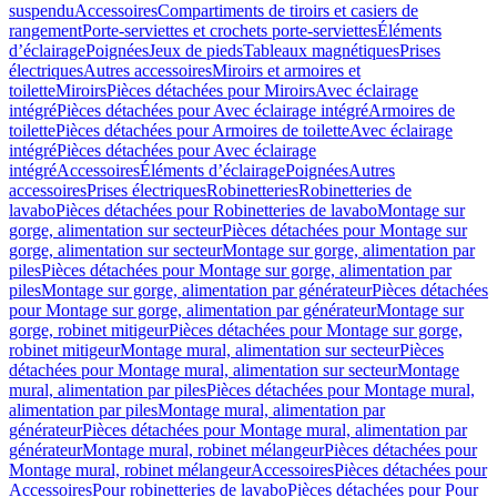
suspendu
Accessoires
Compartiments de tiroirs et casiers de
rangement
Porte-serviettes et crochets porte-serviettes
Éléments
d’éclairage
Poignées
Jeux de pieds
Tableaux magnétiques
Prises
électriques
Autres accessoires
Miroirs et armoires et
toilette
Miroirs
Pièces détachées pour Miroirs
Avec éclairage
intégré
Pièces détachées pour Avec éclairage intégré
Armoires de
toilette
Pièces détachées pour Armoires de toilette
Avec éclairage
intégré
Pièces détachées pour Avec éclairage
intégré
Accessoires
Éléments d’éclairage
Poignées
Autres
accessoires
Prises électriques
Robinetteries
Robinetteries de
lavabo
Pièces détachées pour Robinetteries de lavabo
Montage sur
gorge, alimentation sur secteur
Pièces détachées pour Montage sur
gorge, alimentation sur secteur
Montage sur gorge, alimentation par
piles
Pièces détachées pour Montage sur gorge, alimentation par
piles
Montage sur gorge, alimentation par générateur
Pièces détachées
pour Montage sur gorge, alimentation par générateur
Montage sur
gorge, robinet mitigeur
Pièces détachées pour Montage sur gorge,
robinet mitigeur
Montage mural, alimentation sur secteur
Pièces
détachées pour Montage mural, alimentation sur secteur
Montage
mural, alimentation par piles
Pièces détachées pour Montage mural,
alimentation par piles
Montage mural, alimentation par
générateur
Pièces détachées pour Montage mural, alimentation par
générateur
Montage mural, robinet mélangeur
Pièces détachées pour
Montage mural, robinet mélangeur
Accessoires
Pièces détachées pour
Accessoires
Pour robinetteries de lavabo
Pièces détachées pour Pour