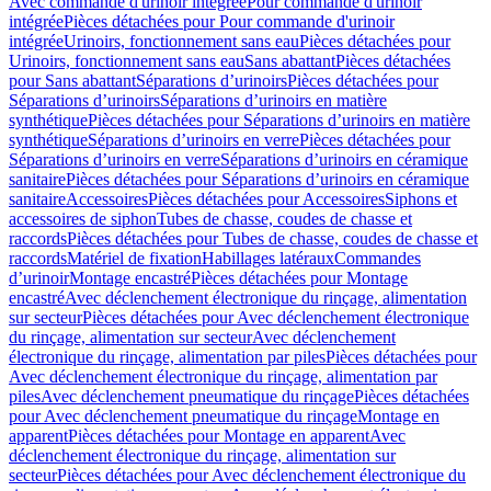
Avec commande d'urinoir intégrée
Pour commande d'urinoir
intégrée
Pièces détachées pour Pour commande d'urinoir
intégrée
Urinoirs, fonctionnement sans eau
Pièces détachées pour
Urinoirs, fonctionnement sans eau
Sans abattant
Pièces détachées
pour Sans abattant
Séparations d’urinoirs
Pièces détachées pour
Séparations d’urinoirs
Séparations d’urinoirs en matière
synthétique
Pièces détachées pour Séparations d’urinoirs en matière
synthétique
Séparations d’urinoirs en verre
Pièces détachées pour
Séparations d’urinoirs en verre
Séparations d’urinoirs en céramique
sanitaire
Pièces détachées pour Séparations d’urinoirs en céramique
sanitaire
Accessoires
Pièces détachées pour Accessoires
Siphons et
accessoires de siphon
Tubes de chasse, coudes de chasse et
raccords
Pièces détachées pour Tubes de chasse, coudes de chasse et
raccords
Matériel de fixation
Habillages latéraux
Commandes
dʼurinoir
Montage encastré
Pièces détachées pour Montage
encastré
Avec déclenchement électronique du rinçage, alimentation
sur secteur
Pièces détachées pour Avec déclenchement électronique
du rinçage, alimentation sur secteur
Avec déclenchement
électronique du rinçage, alimentation par piles
Pièces détachées pour
Avec déclenchement électronique du rinçage, alimentation par
piles
Avec déclenchement pneumatique du rinçage
Pièces détachées
pour Avec déclenchement pneumatique du rinçage
Montage en
apparent
Pièces détachées pour Montage en apparent
Avec
déclenchement électronique du rinçage, alimentation sur
secteur
Pièces détachées pour Avec déclenchement électronique du