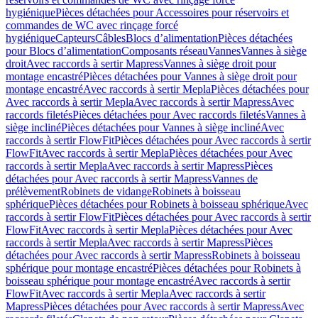
hygiénique
Pièces détachées pour Accessoires pour réservoirs et
commandes de WC avec rinçage forcé
hygiénique
Capteurs
Câbles
Blocs d’alimentation
Pièces détachées
pour Blocs d’alimentation
Composants réseau
Vannes
Vannes à siège
droit
Avec raccords à sertir Mapress
Vannes à siège droit pour
montage encastré
Pièces détachées pour Vannes à siège droit pour
montage encastré
Avec raccords à sertir Mepla
Pièces détachées pour
Avec raccords à sertir Mepla
Avec raccords à sertir Mapress
Avec
raccords filetés
Pièces détachées pour Avec raccords filetés
Vannes à
siège incliné
Pièces détachées pour Vannes à siège incliné
Avec
raccords à sertir FlowFit
Pièces détachées pour Avec raccords à sertir
FlowFit
Avec raccords à sertir Mepla
Pièces détachées pour Avec
raccords à sertir Mepla
Avec raccords à sertir Mapress
Pièces
détachées pour Avec raccords à sertir Mapress
Vannes de
prélèvement
Robinets de vidange
Robinets à boisseau
sphérique
Pièces détachées pour Robinets à boisseau sphérique
Avec
raccords à sertir FlowFit
Pièces détachées pour Avec raccords à sertir
FlowFit
Avec raccords à sertir Mepla
Pièces détachées pour Avec
raccords à sertir Mepla
Avec raccords à sertir Mapress
Pièces
détachées pour Avec raccords à sertir Mapress
Robinets à boisseau
sphérique pour montage encastré
Pièces détachées pour Robinets à
boisseau sphérique pour montage encastré
Avec raccords à sertir
FlowFit
Avec raccords à sertir Mepla
Avec raccords à sertir
Mapress
Pièces détachées pour Avec raccords à sertir Mapress
Avec