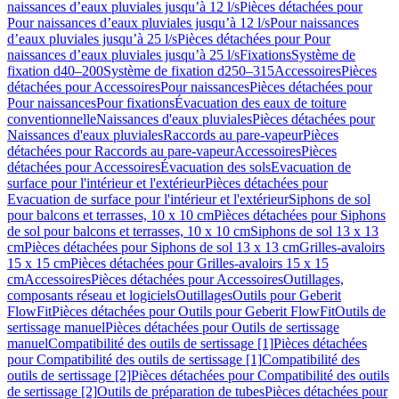
naissances d’eaux pluviales jusqu’à 12 l/s
Pièces détachées pour
Pour naissances d’eaux pluviales jusqu’à 12 l/s
Pour naissances
d’eaux pluviales jusqu’à 25 l/s
Pièces détachées pour Pour
naissances d’eaux pluviales jusqu’à 25 l/s
Fixations
Système de
fixation d40–200
Système de fixation d250–315
Accessoires
Pièces
détachées pour Accessoires
Pour naissances
Pièces détachées pour
Pour naissances
Pour fixations
Évacuation des eaux de toiture
conventionnelle
Naissances d'eaux pluviales
Pièces détachées pour
Naissances d'eaux pluviales
Raccords au pare-vapeur
Pièces
détachées pour Raccords au pare-vapeur
Accessoires
Pièces
détachées pour Accessoires
Évacuation des sols
Evacuation de
surface pour l'intérieur et l'extérieur
Pièces détachées pour
Evacuation de surface pour l'intérieur et l'extérieur
Siphons de sol
pour balcons et terrasses, 10 x 10 cm
Pièces détachées pour Siphons
de sol pour balcons et terrasses, 10 x 10 cm
Siphons de sol 13 x 13
cm
Pièces détachées pour Siphons de sol 13 x 13 cm
Grilles-avaloirs
15 x 15 cm
Pièces détachées pour Grilles-avaloirs 15 x 15
cm
Accessoires
Pièces détachées pour Accessoires
Outillages,
composants réseau et logiciels
Outillages
Outils pour Geberit
FlowFit
Pièces détachées pour Outils pour Geberit FlowFit
Outils de
sertissage manuel
Pièces détachées pour Outils de sertissage
manuel
Compatibilité des outils de sertissage [1]
Pièces détachées
pour Compatibilité des outils de sertissage [1]
Compatibilité des
outils de sertissage [2]
Pièces détachées pour Compatibilité des outils
de sertissage [2]
Outils de préparation de tubes
Pièces détachées pour