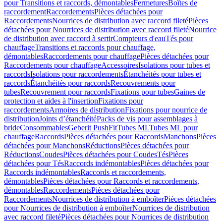
pour Transitions et raccords, démontables
Fermetures
Boîtes de
raccordement
Raccordements
Pièces détachées pour
Raccordements
Nourrices de distribution avec raccord fileté
Pièces
détachées pour Nourrices de distribution avec raccord fileté
Nourrice
de distribution avec raccord à sertir
Compteurs d'eau
Tés pour
chauffage
Transitions et raccords pour chauffage,
démontables
Raccordements pour chauffage
Pièces détachées pour
Raccordements pour chauffage
Accessoires
Isolations pour tubes et
raccords
Isolations pour raccordements
Étanchéités pour tubes et
raccords
Étanchéités pour raccords
Recouvrements pour
tubes
Recouvrement pour raccords
Fixations pour tubes
Gaines de
protection et aides à l'insertion
Fixations pour
raccordements
Armoires de distribution
Fixations pour nourrice de
distribution
Joints d’étanchéité
Packs de vis pour assemblages à
bride
Consommables
Geberit PushFit
Tubes ML
Tubes ML pour
chauffage
Raccords
Pièces détachées pour Raccords
Manchons
Pièces
détachées pour Manchons
Réductions
Pièces détachées pour
Réductions
Coudes
Pièces détachées pour Coudes
Tés
Pièces
détachées pour Tés
Raccords indémontables
Pièces détachées pour
Raccords indémontables
Raccords et raccordements,
démontables
Pièces détachées pour Raccords et raccordements,
démontables
Raccordements
Pièces détachées pour
Raccordements
Nourrices de distribution à emboîter
Pièces détachées
pour Nourrices de distribution à emboîter
Nourrices de distribution
avec raccord fileté
Pièces détachées pour Nourrices de distribution