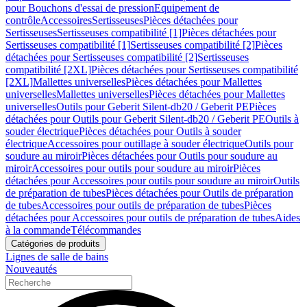
pour Bouchons d'essai de pression
Equipement de
contrôle
Accessoires
Sertisseuses
Pièces détachées pour
Sertisseuses
Sertisseuses compatibilité [1]
Pièces détachées pour
Sertisseuses compatibilité [1]
Sertisseuses compatibilité [2]
Pièces
détachées pour Sertisseuses compatibilité [2]
Sertisseuses
compatibilité [2XL]
Pièces détachées pour Sertisseuses compatibilité
[2XL]
Mallettes universelles
Pièces détachées pour Mallettes
universelles
Mallettes universelles
Pièces détachées pour Mallettes
universelles
Outils pour Geberit Silent-db20 / Geberit PE
Pièces
détachées pour Outils pour Geberit Silent-db20 / Geberit PE
Outils à
souder électrique
Pièces détachées pour Outils à souder
électrique
Accessoires pour outillage à souder électrique
Outils pour
soudure au miroir
Pièces détachées pour Outils pour soudure au
miroir
Accessoires pour outils pour soudure au miroir
Pièces
détachées pour Accessoires pour outils pour soudure au miroir
Outils
de préparation de tubes
Pièces détachées pour Outils de préparation
de tubes
Accessoires pour outils de préparation de tubes
Pièces
détachées pour Accessoires pour outils de préparation de tubes
Aides
à la commande
Télécommandes
Catégories de produits
Lignes de salle de bains
Nouveautés