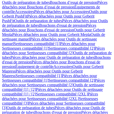
Outils de préparation de tubes
Bouchons d’essai de pression
Pièces
détachées pour Bouchons d’essai de pression
Équipements de
contrôle
Accessoires
Pièces détachées pour Accessoires
Outils pour
Geberit PushFit
Pièces détachées pour Outils pour Geberit
PushFit
Outils de préparation de tubes
Pièces détachées pour Outils
de préparation de tubes
Bouchons d'essai de pression
Pièces
détachées pour Bouchons d'essai de pression
Outils pour Geberit
Mepla
Pièces détachées pour Outils pour Geberit Mepla
Outils de
sertissage manuel
Pièces détachées pour Outils de sertissage
manuel
Sertisseuses compatibilité [1]
Pièces détachées pour
Sertisseuses compatibilité [1]
Sertisseuses compatibilité [2]
Pièces
détachées pour Sertisseuses compatibilité [2]
Outils de préparation de
tubes
Pièces détachées pour Outils de préparation de tubes
Bouchons
d'essai de pression
Pièces détachées pour Bouchons d'essai de
pression
Équipement de contrôle
Accessoires
Outils pour Geberit
Mapress
Pièces détachées pour Outils pour Geberit
Mapress
Sertisseuses compatibilité [1]
Pièces détachées pour
Sertisseuses compatibilité [1]
Sertisseuses compatibilité [2]
Pièces
détachées pour Sertisseuses compatibilité [2]
Outils de sertissage
compatibilité [1] / [2]
Pièces détachées pour Outils de sertissage
compatibilité [1] / [2]
Sertisseuses compatibilité [2XL]
Pièces
détachées pour Sertisseuses compatibilité [2XL]
Sertisseuses
compatibilité [3]
Pièces détachées pour Sertisseuses compatibilité
[3]
Outils de préparation de tubes
Pièces détachées pour Outils de
préparation de tubes
Bouchons d'essai de pression
Pièces détachées