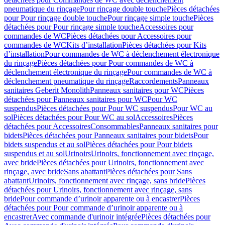
pneumatique du rinçage
Pour rinçage double touche
Pièces détachées
pour Pour rinçage double touche
Pour rinçage simple touche
Pièces
détachées pour Pour rinçage simple touche
Accessoires pour
commandes de WC
Pièces détachées pour Accessoires pour
commandes de WC
Kits d’installation
Pièces détachées pour Kits
d’installation
Pour commandes de WC à déclenchement électronique
du rinçage
Pièces détachées pour Pour commandes de WC à
déclenchement électronique du rinçage
Pour commandes de WC à
déclenchement pneumatique du rinçage
Raccordements
Panneaux
sanitaires Geberit Monolith
Panneaux sanitaires pour WC
Pièces
détachées pour Panneaux sanitaires pour WC
Pour WC
suspendus
Pièces détachées pour Pour WC suspendus
Pour WC au
sol
Pièces détachées pour Pour WC au sol
Accessoires
Pièces
détachées pour Accessoires
Consommables
Panneaux sanitaires pour
bidets
Pièces détachées pour Panneaux sanitaires pour bidets
Pour
bidets suspendus et au sol
Pièces détachées pour Pour bidets
suspendus et au sol
Urinoirs
Urinoirs, fonctionnement avec rinçage,
avec bride
Pièces détachées pour Urinoirs, fonctionnement avec
rinçage, avec bride
Sans abattant
Pièces détachées pour Sans
abattant
Urinoirs, fonctionnement avec rinçage, sans bride
Pièces
détachées pour Urinoirs, fonctionnement avec rinçage, sans
bride
Pour commande d’urinoir apparente ou à encastrer
Pièces
détachées pour Pour commande d’urinoir apparente ou à
encastrer
Avec commande d'urinoir intégrée
Pièces détachées pour