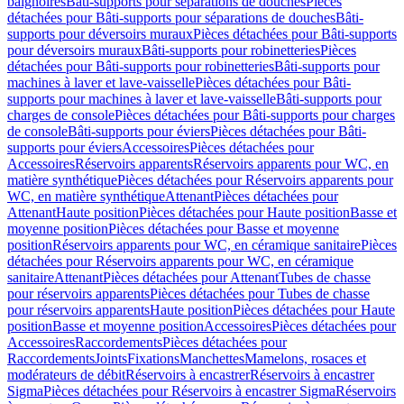
baignoires
Bâti-supports pour séparations de douches
Pièces
détachées pour Bâti-supports pour séparations de douches
Bâti-
supports pour déversoirs muraux
Pièces détachées pour Bâti-supports
pour déversoirs muraux
Bâti-supports pour robinetteries
Pièces
détachées pour Bâti-supports pour robinetteries
Bâti-supports pour
machines à laver et lave-vaisselle
Pièces détachées pour Bâti-
supports pour machines à laver et lave-vaisselle
Bâti-supports pour
charges de console
Pièces détachées pour Bâti-supports pour charges
de console
Bâti-supports pour éviers
Pièces détachées pour Bâti-
supports pour éviers
Accessoires
Pièces détachées pour
Accessoires
Réservoirs apparents
Réservoirs apparents pour WC, en
matière synthétique
Pièces détachées pour Réservoirs apparents pour
WC, en matière synthétique
Attenant
Pièces détachées pour
Attenant
Haute position
Pièces détachées pour Haute position
Basse et
moyenne position
Pièces détachées pour Basse et moyenne
position
Réservoirs apparents pour WC, en céramique sanitaire
Pièces
détachées pour Réservoirs apparents pour WC, en céramique
sanitaire
Attenant
Pièces détachées pour Attenant
Tubes de chasse
pour réservoirs apparents
Pièces détachées pour Tubes de chasse
pour réservoirs apparents
Haute position
Pièces détachées pour Haute
position
Basse et moyenne position
Accessoires
Pièces détachées pour
Accessoires
Raccordements
Pièces détachées pour
Raccordements
Joints
Fixations
Manchettes
Mamelons, rosaces et
modérateurs de débit
Réservoirs à encastrer
Réservoirs à encastrer
Sigma
Pièces détachées pour Réservoirs à encastrer Sigma
Réservoirs