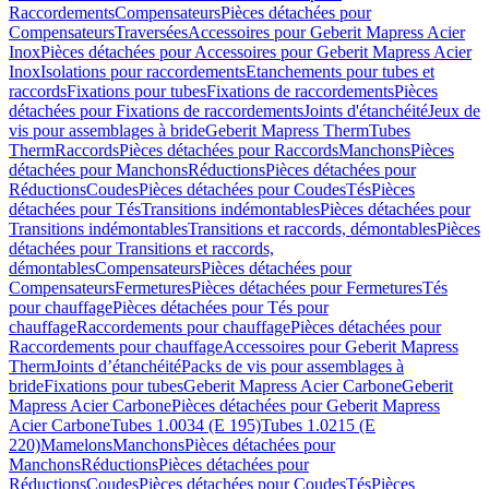
Raccordements
Compensateurs
Pièces détachées pour
Compensateurs
Traversées
Accessoires pour Geberit Mapress Acier
Inox
Pièces détachées pour Accessoires pour Geberit Mapress Acier
Inox
Isolations pour raccordements
Etanchements pour tubes et
raccords
Fixations pour tubes
Fixations de raccordements
Pièces
détachées pour Fixations de raccordements
Joints d'étanchéité
Jeux de
vis pour assemblages à bride
Geberit Mapress Therm
Tubes
Therm
Raccords
Pièces détachées pour Raccords
Manchons
Pièces
détachées pour Manchons
Réductions
Pièces détachées pour
Réductions
Coudes
Pièces détachées pour Coudes
Tés
Pièces
détachées pour Tés
Transitions indémontables
Pièces détachées pour
Transitions indémontables
Transitions et raccords, démontables
Pièces
détachées pour Transitions et raccords,
démontables
Compensateurs
Pièces détachées pour
Compensateurs
Fermetures
Pièces détachées pour Fermetures
Tés
pour chauffage
Pièces détachées pour Tés pour
chauffage
Raccordements pour chauffage
Pièces détachées pour
Raccordements pour chauffage
Accessoires pour Geberit Mapress
Therm
Joints d’étanchéité
Packs de vis pour assemblages à
bride
Fixations pour tubes
Geberit Mapress Acier Carbone
Geberit
Mapress Acier Carbone
Pièces détachées pour Geberit Mapress
Acier Carbone
Tubes 1.0034 (E 195)
Tubes 1.0215 (E
220)
Mamelons
Manchons
Pièces détachées pour
Manchons
Réductions
Pièces détachées pour
Réductions
Coudes
Pièces détachées pour Coudes
Tés
Pièces