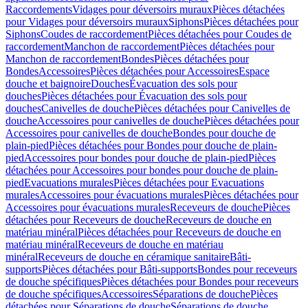
Raccordements
Vidages pour déversoirs muraux
Pièces détachées
pour Vidages pour déversoirs muraux
Siphons
Pièces détachées pour
Siphons
Coudes de raccordement
Pièces détachées pour Coudes de
raccordement
Manchon de raccordement
Pièces détachées pour
Manchon de raccordement
Bondes
Pièces détachées pour
Bondes
Accessoires
Pièces détachées pour Accessoires
Espace
douche et baignoire
Douches
Évacuation des sols pour
douches
Pièces détachées pour Évacuation des sols pour
douches
Canivelles de douche
Pièces détachées pour Canivelles de
douche
Accessoires pour canivelles de douche
Pièces détachées pour
Accessoires pour canivelles de douche
Bondes pour douche de
plain-pied
Pièces détachées pour Bondes pour douche de plain-
pied
Accessoires pour bondes pour douche de plain-pied
Pièces
détachées pour Accessoires pour bondes pour douche de plain-
pied
Evacuations murales
Pièces détachées pour Evacuations
murales
Accessoires pour évacuations murales
Pièces détachées pour
Accessoires pour évacuations murales
Receveurs de douche
Pièces
détachées pour Receveurs de douche
Receveurs de douche en
matériau minéral
Pièces détachées pour Receveurs de douche en
matériau minéral
Receveurs de douche en matériau
minéral
Receveurs de douche en céramique sanitaire
Bâti-
supports
Pièces détachées pour Bâti-supports
Bondes pour receveurs
de douche spécifiques
Pièces détachées pour Bondes pour receveurs
de douche spécifiques
Accessoires
Séparations de douche
Pièces
détachées pour Séparations de douche
Séparations de douche