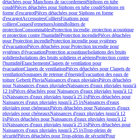
détachées pour Manchons de raccordement
Siphons en tube
coudé
Pièces détachées pour Siphons en tube coudé
Siphons en
forme d'escargot
Pièces détachées pour Siphons en forme
d'escargot
Accessoires
Colliers
Fixations pour
colliers
Coques
Fermetures
Joints
Boîtiers de
protection
Consommables
Protection incendie, protection acoustique
et protection contre l'humidité
Protection incendie
Pièces détachées
pour Protection incendie
Protection incendie pour systèmes
d'évacuation
Pièces détachées pour Protection incendie pour
systèmes d'évacuation
Protection acoustique
Isolations des bruits
solidiens
Isolations des bruits solidiens et aériens
Protection contre
l'humidité
Etanchements
Clapets de ventilation pour
évacuation
Clapets de ventilation
Pièces détachées pour Clapets de
ventilation
Soupapes de retenue d'énergie
Évacuation des eaux de
toiture Geberit Pluvia
Naissances d'eaux pluviales
Pièces détachées
pour Naissances d'eaux pluviales
Naissances d'eaux pluviales jusqu'à
12 l/s
Pièces détachées pour Naissances d'eaux pluviales jusqu'à 12
l/s
Naissances d'eaux pluviales jusqu'à 25 l/s
Pièces détachées pour
Naissances d'eaux pluviales jusqu'à 25 l/s
Naissances d'eaux
pluviales pour chéneaux
Pièces détachées pour Naissances d'eaux
pluviales pour chéneaux
Naissances d'eaux pluviales jusqu'à 12
l/s
Pièces détachées pour Naissances d'eaux pluviales jusqu'à 12
l/s
Naissances d'eaux pluviales jusqu'à 25 l/s
Pièces détachées pour
Naissances d'eaux pluviales jusqu'à 25 l/s
Trop-pleins de
sécurité
Pièces détachées pour Trop-pleins de sécurité
Pour