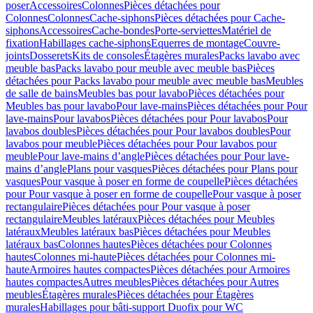
poser
Accessoires
Colonnes
Pièces détachées pour
Colonnes
Colonnes
Cache-siphons
Pièces détachées pour Cache-
siphons
Accessoires
Cache-bondes
Porte-serviettes
Matériel de
fixation
Habillages cache-siphons
Equerres de montage
Couvre-
joints
Dosserets
Kits de consoles
Étagères murales
Packs lavabo avec
meuble bas
Packs lavabo pour meuble avec meuble bas
Pièces
détachées pour Packs lavabo pour meuble avec meuble bas
Meubles
de salle de bains
Meubles bas pour lavabo
Pièces détachées pour
Meubles bas pour lavabo
Pour lave-mains
Pièces détachées pour Pour
lave-mains
Pour lavabos
Pièces détachées pour Pour lavabos
Pour
lavabos doubles
Pièces détachées pour Pour lavabos doubles
Pour
lavabos pour meuble
Pièces détachées pour Pour lavabos pour
meuble
Pour lave-mains d’angle
Pièces détachées pour Pour lave-
mains d’angle
Plans pour vasques
Pièces détachées pour Plans pour
vasques
Pour vasque à poser en forme de coupelle
Pièces détachées
pour Pour vasque à poser en forme de coupelle
Pour vasque à poser
rectangulaire
Pièces détachées pour Pour vasque à poser
rectangulaire
Meubles latéraux
Pièces détachées pour Meubles
latéraux
Meubles latéraux bas
Pièces détachées pour Meubles
latéraux bas
Colonnes hautes
Pièces détachées pour Colonnes
hautes
Colonnes mi-haute
Pièces détachées pour Colonnes mi-
haute
Armoires hautes compactes
Pièces détachées pour Armoires
hautes compactes
Autres meubles
Pièces détachées pour Autres
meubles
Étagères murales
Pièces détachées pour Étagères
murales
Habillages pour bâti-support Duofix pour WC