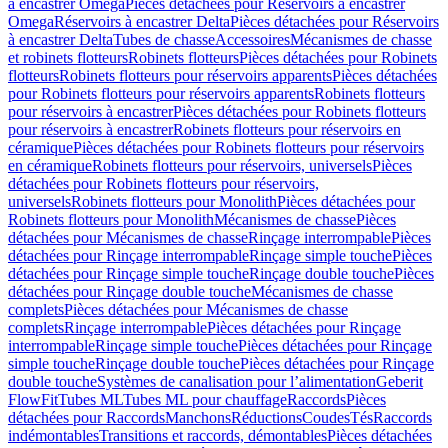
à encastrer Omega
Pièces détachées pour Réservoirs à encastrer
Omega
Réservoirs à encastrer Delta
Pièces détachées pour Réservoirs
à encastrer Delta
Tubes de chasse
Accessoires
Mécanismes de chasse
et robinets flotteurs
Robinets flotteurs
Pièces détachées pour Robinets
flotteurs
Robinets flotteurs pour réservoirs apparents
Pièces détachées
pour Robinets flotteurs pour réservoirs apparents
Robinets flotteurs
pour réservoirs à encastrer
Pièces détachées pour Robinets flotteurs
pour réservoirs à encastrer
Robinets flotteurs pour réservoirs en
céramique
Pièces détachées pour Robinets flotteurs pour réservoirs
en céramique
Robinets flotteurs pour réservoirs, universels
Pièces
détachées pour Robinets flotteurs pour réservoirs,
universels
Robinets flotteurs pour Monolith
Pièces détachées pour
Robinets flotteurs pour Monolith
Mécanismes de chasse
Pièces
détachées pour Mécanismes de chasse
Rinçage interrompable
Pièces
détachées pour Rinçage interrompable
Rinçage simple touche
Pièces
détachées pour Rinçage simple touche
Rinçage double touche
Pièces
détachées pour Rinçage double touche
Mécanismes de chasse
complets
Pièces détachées pour Mécanismes de chasse
complets
Rinçage interrompable
Pièces détachées pour Rinçage
interrompable
Rinçage simple touche
Pièces détachées pour Rinçage
simple touche
Rinçage double touche
Pièces détachées pour Rinçage
double touche
Systèmes de canalisation pour l’alimentation
Geberit
FlowFit
Tubes ML
Tubes ML pour chauffage
Raccords
Pièces
détachées pour Raccords
Manchons
Réductions
Coudes
Tés
Raccords
indémontables
Transitions et raccords, démontables
Pièces détachées