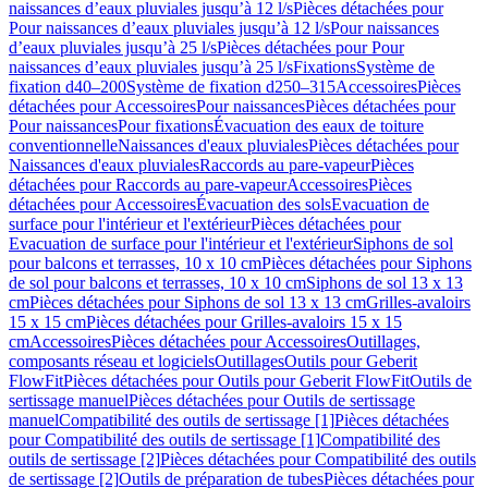
naissances d’eaux pluviales jusqu’à 12 l/s
Pièces détachées pour
Pour naissances d’eaux pluviales jusqu’à 12 l/s
Pour naissances
d’eaux pluviales jusqu’à 25 l/s
Pièces détachées pour Pour
naissances d’eaux pluviales jusqu’à 25 l/s
Fixations
Système de
fixation d40–200
Système de fixation d250–315
Accessoires
Pièces
détachées pour Accessoires
Pour naissances
Pièces détachées pour
Pour naissances
Pour fixations
Évacuation des eaux de toiture
conventionnelle
Naissances d'eaux pluviales
Pièces détachées pour
Naissances d'eaux pluviales
Raccords au pare-vapeur
Pièces
détachées pour Raccords au pare-vapeur
Accessoires
Pièces
détachées pour Accessoires
Évacuation des sols
Evacuation de
surface pour l'intérieur et l'extérieur
Pièces détachées pour
Evacuation de surface pour l'intérieur et l'extérieur
Siphons de sol
pour balcons et terrasses, 10 x 10 cm
Pièces détachées pour Siphons
de sol pour balcons et terrasses, 10 x 10 cm
Siphons de sol 13 x 13
cm
Pièces détachées pour Siphons de sol 13 x 13 cm
Grilles-avaloirs
15 x 15 cm
Pièces détachées pour Grilles-avaloirs 15 x 15
cm
Accessoires
Pièces détachées pour Accessoires
Outillages,
composants réseau et logiciels
Outillages
Outils pour Geberit
FlowFit
Pièces détachées pour Outils pour Geberit FlowFit
Outils de
sertissage manuel
Pièces détachées pour Outils de sertissage
manuel
Compatibilité des outils de sertissage [1]
Pièces détachées
pour Compatibilité des outils de sertissage [1]
Compatibilité des
outils de sertissage [2]
Pièces détachées pour Compatibilité des outils
de sertissage [2]
Outils de préparation de tubes
Pièces détachées pour