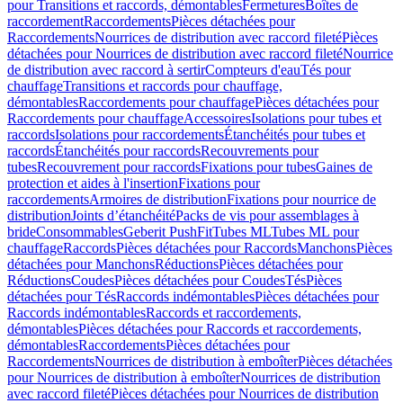
pour Transitions et raccords, démontables
Fermetures
Boîtes de
raccordement
Raccordements
Pièces détachées pour
Raccordements
Nourrices de distribution avec raccord fileté
Pièces
détachées pour Nourrices de distribution avec raccord fileté
Nourrice
de distribution avec raccord à sertir
Compteurs d'eau
Tés pour
chauffage
Transitions et raccords pour chauffage,
démontables
Raccordements pour chauffage
Pièces détachées pour
Raccordements pour chauffage
Accessoires
Isolations pour tubes et
raccords
Isolations pour raccordements
Étanchéités pour tubes et
raccords
Étanchéités pour raccords
Recouvrements pour
tubes
Recouvrement pour raccords
Fixations pour tubes
Gaines de
protection et aides à l'insertion
Fixations pour
raccordements
Armoires de distribution
Fixations pour nourrice de
distribution
Joints d’étanchéité
Packs de vis pour assemblages à
bride
Consommables
Geberit PushFit
Tubes ML
Tubes ML pour
chauffage
Raccords
Pièces détachées pour Raccords
Manchons
Pièces
détachées pour Manchons
Réductions
Pièces détachées pour
Réductions
Coudes
Pièces détachées pour Coudes
Tés
Pièces
détachées pour Tés
Raccords indémontables
Pièces détachées pour
Raccords indémontables
Raccords et raccordements,
démontables
Pièces détachées pour Raccords et raccordements,
démontables
Raccordements
Pièces détachées pour
Raccordements
Nourrices de distribution à emboîter
Pièces détachées
pour Nourrices de distribution à emboîter
Nourrices de distribution
avec raccord fileté
Pièces détachées pour Nourrices de distribution