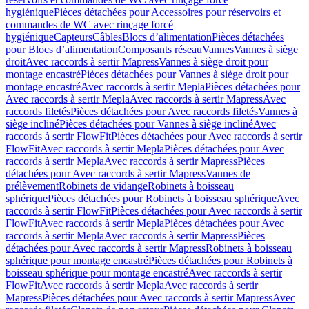
hygiénique
Pièces détachées pour Accessoires pour réservoirs et
commandes de WC avec rinçage forcé
hygiénique
Capteurs
Câbles
Blocs d’alimentation
Pièces détachées
pour Blocs d’alimentation
Composants réseau
Vannes
Vannes à siège
droit
Avec raccords à sertir Mapress
Vannes à siège droit pour
montage encastré
Pièces détachées pour Vannes à siège droit pour
montage encastré
Avec raccords à sertir Mepla
Pièces détachées pour
Avec raccords à sertir Mepla
Avec raccords à sertir Mapress
Avec
raccords filetés
Pièces détachées pour Avec raccords filetés
Vannes à
siège incliné
Pièces détachées pour Vannes à siège incliné
Avec
raccords à sertir FlowFit
Pièces détachées pour Avec raccords à sertir
FlowFit
Avec raccords à sertir Mepla
Pièces détachées pour Avec
raccords à sertir Mepla
Avec raccords à sertir Mapress
Pièces
détachées pour Avec raccords à sertir Mapress
Vannes de
prélèvement
Robinets de vidange
Robinets à boisseau
sphérique
Pièces détachées pour Robinets à boisseau sphérique
Avec
raccords à sertir FlowFit
Pièces détachées pour Avec raccords à sertir
FlowFit
Avec raccords à sertir Mepla
Pièces détachées pour Avec
raccords à sertir Mepla
Avec raccords à sertir Mapress
Pièces
détachées pour Avec raccords à sertir Mapress
Robinets à boisseau
sphérique pour montage encastré
Pièces détachées pour Robinets à
boisseau sphérique pour montage encastré
Avec raccords à sertir
FlowFit
Avec raccords à sertir Mepla
Avec raccords à sertir
Mapress
Pièces détachées pour Avec raccords à sertir Mapress
Avec