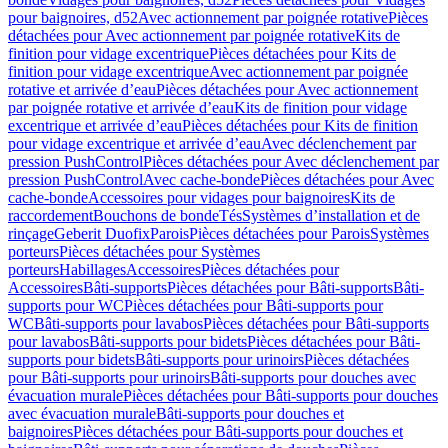
pour baignoires, d52
Avec actionnement par poignée rotative
Pièces
détachées pour Avec actionnement par poignée rotative
Kits de
finition pour vidage excentrique
Pièces détachées pour Kits de
finition pour vidage excentrique
Avec actionnement par poignée
rotative et arrivée d’eau
Pièces détachées pour Avec actionnement
par poignée rotative et arrivée d’eau
Kits de finition pour vidage
excentrique et arrivée d’eau
Pièces détachées pour Kits de finition
pour vidage excentrique et arrivée d’eau
Avec déclenchement par
pression PushControl
Pièces détachées pour Avec déclenchement par
pression PushControl
Avec cache-bonde
Pièces détachées pour Avec
cache-bonde
Accessoires pour vidages pour baignoires
Kits de
raccordement
Bouchons de bonde
Tés
Systèmes d’installation et de
rinçage
Geberit Duofix
Parois
Pièces détachées pour Parois
Systèmes
porteurs
Pièces détachées pour Systèmes
porteurs
Habillages
Accessoires
Pièces détachées pour
Accessoires
Bâti-supports
Pièces détachées pour Bâti-supports
Bâti-
supports pour WC
Pièces détachées pour Bâti-supports pour
WC
Bâti-supports pour lavabos
Pièces détachées pour Bâti-supports
pour lavabos
Bâti-supports pour bidets
Pièces détachées pour Bâti-
supports pour bidets
Bâti-supports pour urinoirs
Pièces détachées
pour Bâti-supports pour urinoirs
Bâti-supports pour douches avec
évacuation murale
Pièces détachées pour Bâti-supports pour douches
avec évacuation murale
Bâti-supports pour douches et
baignoires
Pièces détachées pour Bâti-supports pour douches et