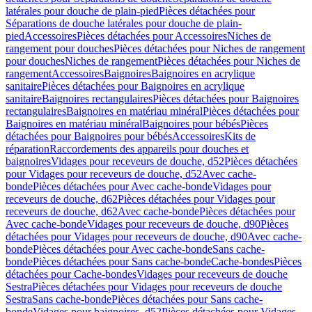
latérales pour douche de plain-pied
Pièces détachées pour
Séparations de douche latérales pour douche de plain-
pied
Accessoires
Pièces détachées pour Accessoires
Niches de
rangement pour douches
Pièces détachées pour Niches de rangement
pour douches
Niches de rangement
Pièces détachées pour Niches de
rangement
Accessoires
Baignoires
Baignoires en acrylique
sanitaire
Pièces détachées pour Baignoires en acrylique
sanitaire
Baignoires rectangulaires
Pièces détachées pour Baignoires
rectangulaires
Baignoires en matériau minéral
Pièces détachées pour
Baignoires en matériau minéral
Baignoires pour bébés
Pièces
détachées pour Baignoires pour bébés
Accessoires
Kits de
réparation
Raccordements des appareils pour douches et
baignoires
Vidages pour receveurs de douche, d52
Pièces détachées
pour Vidages pour receveurs de douche, d52
Avec cache-
bonde
Pièces détachées pour Avec cache-bonde
Vidages pour
receveurs de douche, d62
Pièces détachées pour Vidages pour
receveurs de douche, d62
Avec cache-bonde
Pièces détachées pour
Avec cache-bonde
Vidages pour receveurs de douche, d90
Pièces
détachées pour Vidages pour receveurs de douche, d90
Avec cache-
bonde
Pièces détachées pour Avec cache-bonde
Sans cache-
bonde
Pièces détachées pour Sans cache-bonde
Cache-bondes
Pièces
détachées pour Cache-bondes
Vidages pour receveurs de douche
Sestra
Pièces détachées pour Vidages pour receveurs de douche
Sestra
Sans cache-bonde
Pièces détachées pour Sans cache-
bonde
Vidages pour baignoires, d52
Pièces détachées pour Vidages