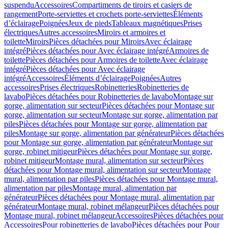
suspendu
Accessoires
Compartiments de tiroirs et casiers de
rangement
Porte-serviettes et crochets porte-serviettes
Éléments
d’éclairage
Poignées
Jeux de pieds
Tableaux magnétiques
Prises
électriques
Autres accessoires
Miroirs et armoires et
toilette
Miroirs
Pièces détachées pour Miroirs
Avec éclairage
intégré
Pièces détachées pour Avec éclairage intégré
Armoires de
toilette
Pièces détachées pour Armoires de toilette
Avec éclairage
intégré
Pièces détachées pour Avec éclairage
intégré
Accessoires
Éléments d’éclairage
Poignées
Autres
accessoires
Prises électriques
Robinetteries
Robinetteries de
lavabo
Pièces détachées pour Robinetteries de lavabo
Montage sur
gorge, alimentation sur secteur
Pièces détachées pour Montage sur
gorge, alimentation sur secteur
Montage sur gorge, alimentation par
piles
Pièces détachées pour Montage sur gorge, alimentation par
piles
Montage sur gorge, alimentation par générateur
Pièces détachées
pour Montage sur gorge, alimentation par générateur
Montage sur
gorge, robinet mitigeur
Pièces détachées pour Montage sur gorge,
robinet mitigeur
Montage mural, alimentation sur secteur
Pièces
détachées pour Montage mural, alimentation sur secteur
Montage
mural, alimentation par piles
Pièces détachées pour Montage mural,
alimentation par piles
Montage mural, alimentation par
générateur
Pièces détachées pour Montage mural, alimentation par
générateur
Montage mural, robinet mélangeur
Pièces détachées pour
Montage mural, robinet mélangeur
Accessoires
Pièces détachées pour
Accessoires
Pour robinetteries de lavabo
Pièces détachées pour Pour