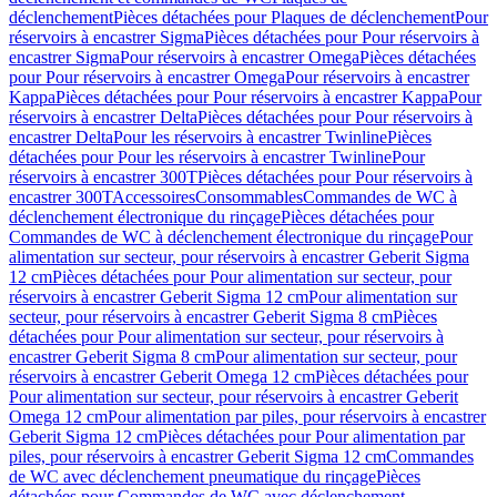
déclenchement
Pièces détachées pour Plaques de déclenchement
Pour
réservoirs à encastrer Sigma
Pièces détachées pour Pour réservoirs à
encastrer Sigma
Pour réservoirs à encastrer Omega
Pièces détachées
pour Pour réservoirs à encastrer Omega
Pour réservoirs à encastrer
Kappa
Pièces détachées pour Pour réservoirs à encastrer Kappa
Pour
réservoirs à encastrer Delta
Pièces détachées pour Pour réservoirs à
encastrer Delta
Pour les réservoirs à encastrer Twinline
Pièces
détachées pour Pour les réservoirs à encastrer Twinline
Pour
réservoirs à encastrer 300T
Pièces détachées pour Pour réservoirs à
encastrer 300T
Accessoires
Consommables
Commandes de WC à
déclenchement électronique du rinçage
Pièces détachées pour
Commandes de WC à déclenchement électronique du rinçage
Pour
alimentation sur secteur, pour réservoirs à encastrer Geberit Sigma
12 cm
Pièces détachées pour Pour alimentation sur secteur, pour
réservoirs à encastrer Geberit Sigma 12 cm
Pour alimentation sur
secteur, pour réservoirs à encastrer Geberit Sigma 8 cm
Pièces
détachées pour Pour alimentation sur secteur, pour réservoirs à
encastrer Geberit Sigma 8 cm
Pour alimentation sur secteur, pour
réservoirs à encastrer Geberit Omega 12 cm
Pièces détachées pour
Pour alimentation sur secteur, pour réservoirs à encastrer Geberit
Omega 12 cm
Pour alimentation par piles, pour réservoirs à encastrer
Geberit Sigma 12 cm
Pièces détachées pour Pour alimentation par
piles, pour réservoirs à encastrer Geberit Sigma 12 cm
Commandes
de WC avec déclenchement pneumatique du rinçage
Pièces
détachées pour Commandes de WC avec déclenchement