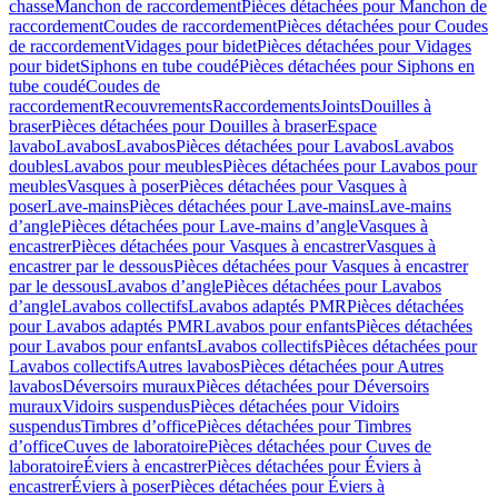
chasse
Manchon de raccordement
Pièces détachées pour Manchon de
raccordement
Coudes de raccordement
Pièces détachées pour Coudes
de raccordement
Vidages pour bidet
Pièces détachées pour Vidages
pour bidet
Siphons en tube coudé
Pièces détachées pour Siphons en
tube coudé
Coudes de
raccordement
Recouvrements
Raccordements
Joints
Douilles à
braser
Pièces détachées pour Douilles à braser
Espace
lavabo
Lavabos
Lavabos
Pièces détachées pour Lavabos
Lavabos
doubles
Lavabos pour meubles
Pièces détachées pour Lavabos pour
meubles
Vasques à poser
Pièces détachées pour Vasques à
poser
Lave-mains
Pièces détachées pour Lave-mains
Lave-mains
d’angle
Pièces détachées pour Lave-mains d’angle
Vasques à
encastrer
Pièces détachées pour Vasques à encastrer
Vasques à
encastrer par le dessous
Pièces détachées pour Vasques à encastrer
par le dessous
Lavabos d’angle
Pièces détachées pour Lavabos
d’angle
Lavabos collectifs
Lavabos adaptés PMR
Pièces détachées
pour Lavabos adaptés PMR
Lavabos pour enfants
Pièces détachées
pour Lavabos pour enfants
Lavabos collectifs
Pièces détachées pour
Lavabos collectifs
Autres lavabos
Pièces détachées pour Autres
lavabos
Déversoirs muraux
Pièces détachées pour Déversoirs
muraux
Vidoirs suspendus
Pièces détachées pour Vidoirs
suspendus
Timbres dʼoffice
Pièces détachées pour Timbres
dʼoffice
Cuves de laboratoire
Pièces détachées pour Cuves de
laboratoire
Éviers à encastrer
Pièces détachées pour Éviers à
encastrer
Éviers à poser
Pièces détachées pour Éviers à