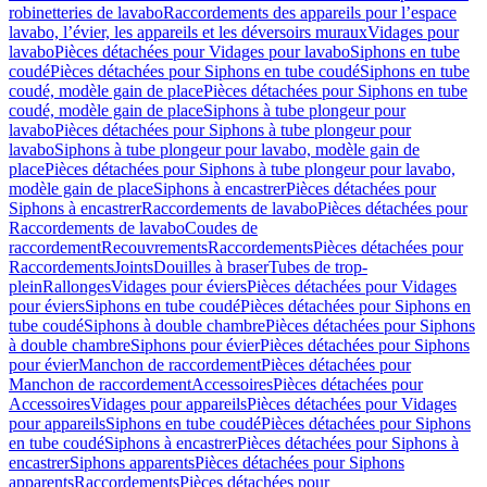
robinetteries de lavabo
Raccordements des appareils pour l’espace
lavabo, l’évier, les appareils et les déversoirs muraux
Vidages pour
lavabo
Pièces détachées pour Vidages pour lavabo
Siphons en tube
coudé
Pièces détachées pour Siphons en tube coudé
Siphons en tube
coudé, modèle gain de place
Pièces détachées pour Siphons en tube
coudé, modèle gain de place
Siphons à tube plongeur pour
lavabo
Pièces détachées pour Siphons à tube plongeur pour
lavabo
Siphons à tube plongeur pour lavabo, modèle gain de
place
Pièces détachées pour Siphons à tube plongeur pour lavabo,
modèle gain de place
Siphons à encastrer
Pièces détachées pour
Siphons à encastrer
Raccordements de lavabo
Pièces détachées pour
Raccordements de lavabo
Coudes de
raccordement
Recouvrements
Raccordements
Pièces détachées pour
Raccordements
Joints
Douilles à braser
Tubes de trop-
plein
Rallonges
Vidages pour éviers
Pièces détachées pour Vidages
pour éviers
Siphons en tube coudé
Pièces détachées pour Siphons en
tube coudé
Siphons à double chambre
Pièces détachées pour Siphons
à double chambre
Siphons pour évier
Pièces détachées pour Siphons
pour évier
Manchon de raccordement
Pièces détachées pour
Manchon de raccordement
Accessoires
Pièces détachées pour
Accessoires
Vidages pour appareils
Pièces détachées pour Vidages
pour appareils
Siphons en tube coudé
Pièces détachées pour Siphons
en tube coudé
Siphons à encastrer
Pièces détachées pour Siphons à
encastrer
Siphons apparents
Pièces détachées pour Siphons
apparents
Raccordements
Pièces détachées pour