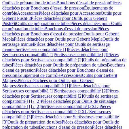
Outils de préparation de tubes
Bouchons d’essai de pression
Pièces
détachées pour Bouchons d’essai de pression
Équipements de
contrôle
Accessoires
Pièces détachées pour Accessoires
Outils pour
Geberit PushFit
Pièces détachées pour Outils pour Geberit
PushFit
Outils de préparation de tubes
Pièces détachées pour Outils
de préparation de tubes
Bouchons d'essai de pression
Pièces
détachées pour Bouchons d'essai de pression
Outils pour Geberit
Mepla
Pièces détachées pour Outils pour Geberit Mepla
Outils de
sertissage manuel
Pièces détachées pour Outils de sertissage
manuel
Sertisseuses compatibilité [1]
Pièces détachées pour
Sertisseuses compatibilité [1]
Sertisseuses compatibilité [2]
Pièces
détachées pour Sertisseuses compatibilité [2]
Outils de préparation de
tubes
Pièces détachées pour Outils de préparation de tubes
Bouchons
d'essai de pression
Pièces détachées pour Bouchons d'essai de
pression
Équipement de contrôle
Accessoires
Outils pour Geberit
Mapress
Pièces détachées pour Outils pour Geberit
Mapress
Sertisseuses compatibilité [1]
Pièces détachées pour
Sertisseuses compatibilité [1]
Sertisseuses compatibilité [2]
Pièces
détachées pour Sertisseuses compatibilité [2]
Outils de sertissage
compatibilité [1] / [2]
Pièces détachées pour Outils de sertissage
compatibilité [1] / [2]
Sertisseuses compatibilité [2XL]
Pièces
détachées pour Sertisseuses compatibilité [2XL]
Sertisseuses
compatibilité [3]
Pièces détachées pour Sertisseuses compatibilité
[3]
Outils de préparation de tubes
Pièces détachées pour Outils de
préparation de tubes
Bouchons d'essai de pression
Pièces détachées