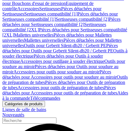
pour Bouchons d'essai de pression
Equipement de
contrôle
Accessoires
Sertisseuses
Pièces détachées pour
Sertisseuses
Sertisseuses compatibilité [1]
Pièces détachées pour
Sertisseuses compatibilité [1]
Sertisseuses compatibilité [2]
Pièces
détachées pour Sertisseuses compatibilité [2]
Sertisseuses
compatibilité [2XL]
Pièces détachées pour Sertisseuses compatibilité
[2XL]
Mallettes universelles
Pièces détachées pour Mallettes
universelles
Mallettes universelles
Pièces détachées pour Mallettes
universelles
Outils pour Geberit Silent-db20 / Geberit PE
Pièces
détachées pour Outils pour Geberit Silent-db20 / Geberit PE
Outils à
souder électrique
Pièces détachées pour Outils à souder
électrique
Accessoires pour outillage à souder électrique
Outils pour
soudure au miroir
Pièces détachées pour Outils pour soudure au
miroir
Accessoires pour outils pour soudure au miroir
Pièces
détachées pour Accessoires pour outils pour soudure au miroir
Outils
de préparation de tubes
Pièces détachées pour Outils de préparation
de tubes
Accessoires pour outils de préparation de tubes
Pièces
détachées pour Accessoires pour outils de préparation de tubes
Aides
à la commande
Télécommandes
Catégories de produits
Lignes de salle de bains
Nouveautés