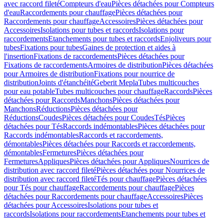
avec raccord fileté
Compteurs d'eau
Pièces détachées pour Compteurs
d'eau
Raccordements pour chauffage
Pièces détachées pour
Raccordements pour chauffage
Accessoires
Pièces détachées pour
Accessoires
Isolations pour tubes et raccords
Isolations pour
raccordements
Etanchements pour tubes et raccords
Enjoliveurs pour
tubes
Fixations pour tubes
Gaines de protection et aides à
l'insertion
Fixations de raccordements
Pièces détachées pour
Fixations de raccordements
Armoires de distribution
Pièces détachées
pour Armoires de distribution
Fixations pour nourrice de
distribution
Joints d'étanchéité
Geberit Mepla
Tubes multicouches
pour eau potable
Tubes multicouches pour chauffage
Raccords
Pièces
détachées pour Raccords
Manchons
Pièces détachées pour
Manchons
Réductions
Pièces détachées pour
Réductions
Coudes
Pièces détachées pour Coudes
Tés
Pièces
détachées pour Tés
Raccords indémontables
Pièces détachées pour
Raccords indémontables
Raccords et raccordements,
démontables
Pièces détachées pour Raccords et raccordements,
démontables
Fermetures
Pièces détachées pour
Fermetures
Appliques
Pièces détachées pour Appliques
Nourrices de
distribution avec raccord fileté
Pièces détachées pour Nourrices de
distribution avec raccord fileté
Tés pour chauffage
Pièces détachées
pour Tés pour chauffage
Raccordements pour chauffage
Pièces
détachées pour Raccordements pour chauffage
Accessoires
Pièces
détachées pour Accessoires
Isolations pour tubes et
raccords
Isolations pour raccordements
Etanchements pour tubes et