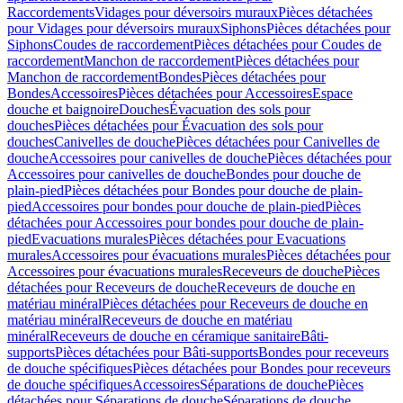
Raccordements
Vidages pour déversoirs muraux
Pièces détachées
pour Vidages pour déversoirs muraux
Siphons
Pièces détachées pour
Siphons
Coudes de raccordement
Pièces détachées pour Coudes de
raccordement
Manchon de raccordement
Pièces détachées pour
Manchon de raccordement
Bondes
Pièces détachées pour
Bondes
Accessoires
Pièces détachées pour Accessoires
Espace
douche et baignoire
Douches
Évacuation des sols pour
douches
Pièces détachées pour Évacuation des sols pour
douches
Canivelles de douche
Pièces détachées pour Canivelles de
douche
Accessoires pour canivelles de douche
Pièces détachées pour
Accessoires pour canivelles de douche
Bondes pour douche de
plain-pied
Pièces détachées pour Bondes pour douche de plain-
pied
Accessoires pour bondes pour douche de plain-pied
Pièces
détachées pour Accessoires pour bondes pour douche de plain-
pied
Evacuations murales
Pièces détachées pour Evacuations
murales
Accessoires pour évacuations murales
Pièces détachées pour
Accessoires pour évacuations murales
Receveurs de douche
Pièces
détachées pour Receveurs de douche
Receveurs de douche en
matériau minéral
Pièces détachées pour Receveurs de douche en
matériau minéral
Receveurs de douche en matériau
minéral
Receveurs de douche en céramique sanitaire
Bâti-
supports
Pièces détachées pour Bâti-supports
Bondes pour receveurs
de douche spécifiques
Pièces détachées pour Bondes pour receveurs
de douche spécifiques
Accessoires
Séparations de douche
Pièces
détachées pour Séparations de douche
Séparations de douche