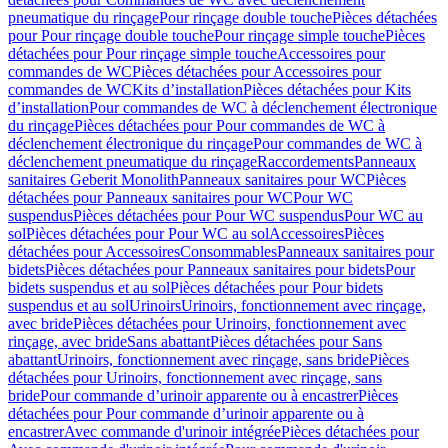
pneumatique du rinçage
Pour rinçage double touche
Pièces détachées
pour Pour rinçage double touche
Pour rinçage simple touche
Pièces
détachées pour Pour rinçage simple touche
Accessoires pour
commandes de WC
Pièces détachées pour Accessoires pour
commandes de WC
Kits d’installation
Pièces détachées pour Kits
d’installation
Pour commandes de WC à déclenchement électronique
du rinçage
Pièces détachées pour Pour commandes de WC à
déclenchement électronique du rinçage
Pour commandes de WC à
déclenchement pneumatique du rinçage
Raccordements
Panneaux
sanitaires Geberit Monolith
Panneaux sanitaires pour WC
Pièces
détachées pour Panneaux sanitaires pour WC
Pour WC
suspendus
Pièces détachées pour Pour WC suspendus
Pour WC au
sol
Pièces détachées pour Pour WC au sol
Accessoires
Pièces
détachées pour Accessoires
Consommables
Panneaux sanitaires pour
bidets
Pièces détachées pour Panneaux sanitaires pour bidets
Pour
bidets suspendus et au sol
Pièces détachées pour Pour bidets
suspendus et au sol
Urinoirs
Urinoirs, fonctionnement avec rinçage,
avec bride
Pièces détachées pour Urinoirs, fonctionnement avec
rinçage, avec bride
Sans abattant
Pièces détachées pour Sans
abattant
Urinoirs, fonctionnement avec rinçage, sans bride
Pièces
détachées pour Urinoirs, fonctionnement avec rinçage, sans
bride
Pour commande d’urinoir apparente ou à encastrer
Pièces
détachées pour Pour commande d’urinoir apparente ou à
encastrer
Avec commande d'urinoir intégrée
Pièces détachées pour