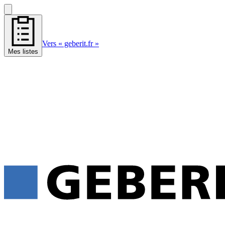
Vers « geberit.fr »
Mes listes