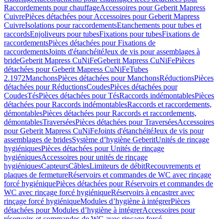
Raccordements pour chauffage
Accessoires pour Geberit Mapress
Cuivre
Pièces détachées pour Accessoires pour Geberit Mapress
Cuivre
Isolations pour raccordements
Etanchements pour tubes et
raccords
Enjoliveurs pour tubes
Fixations pour tubes
Fixations de
raccordements
Pièces détachées pour Fixations de
raccordements
Joints d'étanchéité
Jeux de vis pour assemblages à
bride
Geberit Mapress CuNiFe
Geberit Mapress CuNiFe
Pièces
détachées pour Geberit Mapress CuNiFe
Tubes
2.1972
Manchons
Pièces détachées pour Manchons
Réductions
Pièces
détachées pour Réductions
Coudes
Pièces détachées pour
Coudes
Tés
Pièces détachées pour Tés
Raccords indémontables
Pièces
détachées pour Raccords indémontables
Raccords et raccordements,
démontables
Pièces détachées pour Raccords et raccordements,
démontables
Traversées
Pièces détachées pour Traversées
Accessoires
pour Geberit Mapress CuNiFe
Joints d'étanchéité
Jeux de vis pour
assemblages de brides
Système d’hygiène Geberit
Unités de rinçage
hygiéniques
Pièces détachées pour Unités de rinçage
hygiéniques
Accessoires pour unités de rinçage
hygiéniques
Capteurs
Câbles
Limiteurs de débit
Recouvrements et
plaques de fermeture
Réservoirs et commandes de WC avec rinçage
forcé hygiénique
Pièces détachées pour Réservoirs et commandes de
WC avec rinçage forcé hygiénique
Réservoirs à encastrer avec
rinçage forcé hygiénique
Modules d’hygiène à intégrer
Pièces
détachées pour Modules d’hygiène à intégrer
Accessoires pour
réservoirs et commandes de WC avec rinçage forcé