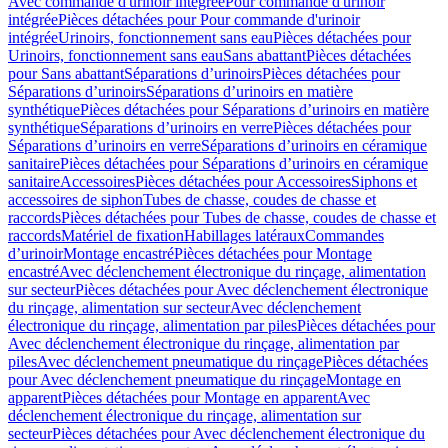
Avec commande d'urinoir intégrée
Pour commande d'urinoir
intégrée
Pièces détachées pour Pour commande d'urinoir
intégrée
Urinoirs, fonctionnement sans eau
Pièces détachées pour
Urinoirs, fonctionnement sans eau
Sans abattant
Pièces détachées
pour Sans abattant
Séparations d’urinoirs
Pièces détachées pour
Séparations d’urinoirs
Séparations d’urinoirs en matière
synthétique
Pièces détachées pour Séparations d’urinoirs en matière
synthétique
Séparations d’urinoirs en verre
Pièces détachées pour
Séparations d’urinoirs en verre
Séparations d’urinoirs en céramique
sanitaire
Pièces détachées pour Séparations d’urinoirs en céramique
sanitaire
Accessoires
Pièces détachées pour Accessoires
Siphons et
accessoires de siphon
Tubes de chasse, coudes de chasse et
raccords
Pièces détachées pour Tubes de chasse, coudes de chasse et
raccords
Matériel de fixation
Habillages latéraux
Commandes
dʼurinoir
Montage encastré
Pièces détachées pour Montage
encastré
Avec déclenchement électronique du rinçage, alimentation
sur secteur
Pièces détachées pour Avec déclenchement électronique
du rinçage, alimentation sur secteur
Avec déclenchement
électronique du rinçage, alimentation par piles
Pièces détachées pour
Avec déclenchement électronique du rinçage, alimentation par
piles
Avec déclenchement pneumatique du rinçage
Pièces détachées
pour Avec déclenchement pneumatique du rinçage
Montage en
apparent
Pièces détachées pour Montage en apparent
Avec
déclenchement électronique du rinçage, alimentation sur
secteur
Pièces détachées pour Avec déclenchement électronique du