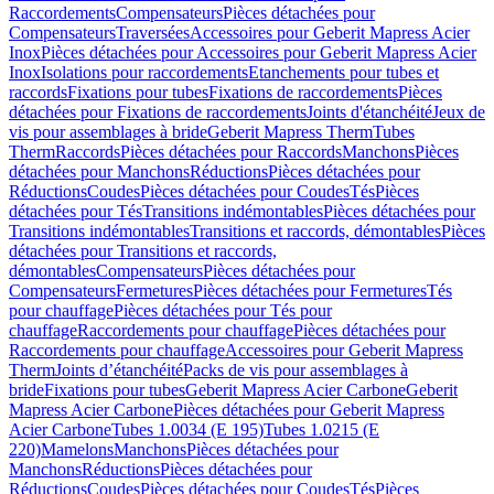
Raccordements
Compensateurs
Pièces détachées pour
Compensateurs
Traversées
Accessoires pour Geberit Mapress Acier
Inox
Pièces détachées pour Accessoires pour Geberit Mapress Acier
Inox
Isolations pour raccordements
Etanchements pour tubes et
raccords
Fixations pour tubes
Fixations de raccordements
Pièces
détachées pour Fixations de raccordements
Joints d'étanchéité
Jeux de
vis pour assemblages à bride
Geberit Mapress Therm
Tubes
Therm
Raccords
Pièces détachées pour Raccords
Manchons
Pièces
détachées pour Manchons
Réductions
Pièces détachées pour
Réductions
Coudes
Pièces détachées pour Coudes
Tés
Pièces
détachées pour Tés
Transitions indémontables
Pièces détachées pour
Transitions indémontables
Transitions et raccords, démontables
Pièces
détachées pour Transitions et raccords,
démontables
Compensateurs
Pièces détachées pour
Compensateurs
Fermetures
Pièces détachées pour Fermetures
Tés
pour chauffage
Pièces détachées pour Tés pour
chauffage
Raccordements pour chauffage
Pièces détachées pour
Raccordements pour chauffage
Accessoires pour Geberit Mapress
Therm
Joints d’étanchéité
Packs de vis pour assemblages à
bride
Fixations pour tubes
Geberit Mapress Acier Carbone
Geberit
Mapress Acier Carbone
Pièces détachées pour Geberit Mapress
Acier Carbone
Tubes 1.0034 (E 195)
Tubes 1.0215 (E
220)
Mamelons
Manchons
Pièces détachées pour
Manchons
Réductions
Pièces détachées pour
Réductions
Coudes
Pièces détachées pour Coudes
Tés
Pièces