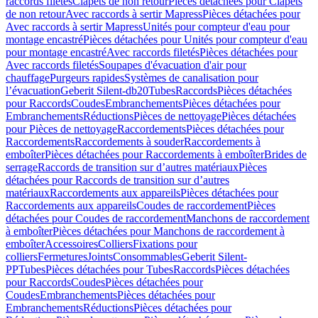
raccords filetés
Clapets de non retour
Pièces détachées pour Clapets
de non retour
Avec raccords à sertir Mapress
Pièces détachées pour
Avec raccords à sertir Mapress
Unités pour compteur d'eau pour
montage encastré
Pièces détachées pour Unités pour compteur d'eau
pour montage encastré
Avec raccords filetés
Pièces détachées pour
Avec raccords filetés
Soupapes d'évacuation d'air pour
chauffage
Purgeurs rapides
Systèmes de canalisation pour
l’évacuation
Geberit Silent-db20
Tubes
Raccords
Pièces détachées
pour Raccords
Coudes
Embranchements
Pièces détachées pour
Embranchements
Réductions
Pièces de nettoyage
Pièces détachées
pour Pièces de nettoyage
Raccordements
Pièces détachées pour
Raccordements
Raccordements à souder
Raccordements à
emboîter
Pièces détachées pour Raccordements à emboîter
Brides de
serrage
Raccords de transition sur d’autres matériaux
Pièces
détachées pour Raccords de transition sur d’autres
matériaux
Raccordements aux appareils
Pièces détachées pour
Raccordements aux appareils
Coudes de raccordement
Pièces
détachées pour Coudes de raccordement
Manchons de raccordement
à emboîter
Pièces détachées pour Manchons de raccordement à
emboîter
Accessoires
Colliers
Fixations pour
colliers
Fermetures
Joints
Consommables
Geberit Silent-
PP
Tubes
Pièces détachées pour Tubes
Raccords
Pièces détachées
pour Raccords
Coudes
Pièces détachées pour
Coudes
Embranchements
Pièces détachées pour
Embranchements
Réductions
Pièces détachées pour