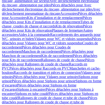
rinçage, alimentation sur secteur
Avec déclenchement électronique
du rinçage, alimentation par piles
Pièces détachées pour Avec
déclenchement électronique du rinçage, alimentation par piles
Avec
déclenchement pneumatique du rinçage
Accessoires
Pièces détachées
pour Accessoires
Kits d’installation et de remplacement
Pièces
détachées pour Kits d’installation et de remplacement
Tubes de
chasse, coudes de chasse et raccords
Kits de rénovation
Pièces
détachées pour Kits de rénovation
Plaques de fermeture
Autres
accessoires
Aides à la commande
Raccordements des appareils pour
WC, urinoirs et bidets
Vidages pour WC et vidoirs suspendus
Pièces
détachées pour Vidages pour WC et vidoirs suspendus
Coudes de
raccordement
Pièces détachées pour Coudes de
raccordement
Manchon de raccordement
Pièces détachées pour
Manchon de raccordement
Kits de raccordement
Pièces détachées
pour Kits de raccordement
Rallonges de coude de chasse
Pièces
détachées pour Rallonges de coude de chasse
Raccords en
PVC
Pièces détachées pour Raccords en PVC
Manchettes et cache-
boulons
Raccords de transition et pièces de connexion
Vidages pour
urinoirs
Pièces détachées pour Vidages pour urinoirs
Siphons pour
urinoir
Pièces détachées pour Siphons pour urinoir
Siphons en forme
d’escargot
Pièces détachées pour Siphons en forme
d’escargot
Siphons à encastrer
Pièces détachées pour Siphons à
encastrer
Siphons en tube coudé
Pièces détachées pour Siphons en
tube coudé
Rallonges de coude de chasse et tube de chasse
Pièces
détachées pour Rallonges de coude de chasse et tube de