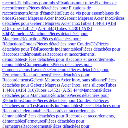
raccords
Enjoliveurs pour tubes
Fixations pour tubes
Fixations de
raccordements
Pièces détachées pour Fixations de
raccordements
Joints d'étanchéité
Jeux de vis pour assemblages de
brides
Geberit Mapress Acier Inox
Geberit Mapress Acier Inox
Pièces
détachées pour Geberit Mapress Acier Inox
Tubes 1.4401 (AISI
316)
Tubes 1.4521 (AISI 444)
Tubes 1.4301 (AISI
304)
Mamelons
Manchons
Pièces détachées pour
Manchons
Réductions
Pièces détachées pour
Réductions
Coudes
Pièces détachées pour Coudes
Tés
Pièces
détachées pour Tés
Raccords indémontables
Pièces détachées pour
Raccords indémontables
Raccords et raccordements,
démontables
Pièces détachées pour Raccords et raccordements,
démontables
Compensateurs
Pièces détachées pour
Compensateurs
Traversées
Fermetures
Pièces détachées pour
Fermetures
Raccordements
Pièces détachées pour
Raccordements
Geberit Mapress Acier Inox, sans silicone
Pièces
détachées pour Geberit Mapress Acier Inox, sans silicone
Tubes
1.4401 (AISI 316)
Tubes 1.4521 (AISI 444)
Manchons
Pièces
détachées pour Manchons
Réductions
Pièces détachées pour
Réductions
Coudes
Pièces détachées pour Coudes
Tés
Pièces
détachées pour Tés
Raccords indémontables
Pièces détachées pour
Raccords indémontables
Raccords et raccordements,
démontables
Pièces détachées pour Raccords et raccordements,
démontables
Fermetures
Pièces détachées pour
Fermetures
Raccordements
Pièces détachées pour