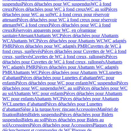
suspendus
Pièces détachées pour WC suspendus
WC à fond
creux
Pièces détachées pour WC à fond creux
WC au sol
Pièces
détachées pour WC au sol
WC à fond creux pour réservoir
attenant
Pièces détachées pour WC à fond creux pour réservoir
attenant
WC à fond creux
Pièces détachées pour WC à fond
creux
Réservoirs apparents pour WC, en céramique
sanitaire
Attenant
Abattants WC
Pièces détachées pour Abattants
WC
Abattants WC
Pièces détachées pour Abattants WC
WC adaptés
PMR
Pièces détachées pour WC adaptés PMR
Cuvettes de WC à
fond creux, surélevés
Pièces détachées pour Cuvettes de WC à fond
creux, surélevés
Cuvettes de WC à fond creux, rallongés
Pièces
détachées pour Cuvettes de WC à fond creux, rallongés
Abattants
WC adaptés PMR
Pièces détachées pour Abattants WC adaptés
PMR
Abattants WC
Pièces détachées pour Abattants WC
Lunettes
d’abattant
Pièces détachées pour Lunettes d’abattant
WC pour
enfants
Pièces détachées pour WC pour enfants
WC suspendus
Pièces
détachées pour WC suspendus
WC au sol
Pièces détachées pour WC
au sol
Abattants WC pour enfants
Pièces détachées pour Abattants
WC pour enfants
Abattants WC
Pièces détachées pour Abattants
WC
Lunettes d’abattant
Pièces détachées pour Lunettes
d’abattant
Siège à la turque
Avec rinçage
Accessoires
Matériel de
fixation
Bidets
Bidets suspendus
Pièces détachées pour Bidets
suspendus
Bidets au sol
Pièces détachées pour Bidets au
sol
Accessoires
Pièces détachées pour Accessoires
Plaques de
déclenchement et commandes de WC
Plaques de