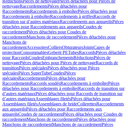
Réductions
Pièces de nettoyage
Pièces détachées pour Pièces de
nettoyage
Raccordements
Pièces détachées pour
Raccordements
Raccordements à emboîter
Pièces détachées pour
Raccordements à emboîter
Raccordements à griffes
Raccords de
transition sur d’autres matériaux
Raccordements aux appareils
Pièces
détachées pour Raccordements aux appareils
Coudes de
raccordement
Pièces détachées pour Coudes de
raccordement
Manchons de raccordement
Pièces détachées pour
Manchons de
raccordement
Accessoires
Colliers
Obturateurs
Joints
Capes de
protection
Consommables
Geberit PE
Tubes
Raccords
Pièces détachées
pour Raccords
Coudes
Embranchements
Réductions
Pièces de
nettoyage
Pièces détachées pour Pièces de nettoyage
Raccords de
transition
Pièces spéciales
Pièces détachées pour Pièces
spéciales
Pièces SuperTube
Coudes
Pièces
spéciales
Raccordements
Pièces détachées pour
Raccordements
Raccords soudés
Raccordements à emboîter
Pièces
détachées pour Raccordements à emboîter
Raccords de transition sur
d’autres matériaux
Pièces détachées pour Raccords de transition sur
d’autres matériaux
Assemblages filetés
Pièces détachées pour
Assemblages filetés
Assemblages de bride
Collerettes
Raccordements
aux appareils
Pièces détachées pour Raccordements aux
appareils
Coudes de raccordement
Pièces détachées pour Coudes de
raccordement
Manchons de raccordement
Pièces détachées pour
Manchons de raccordement
Manchons de raccordement
Pièces