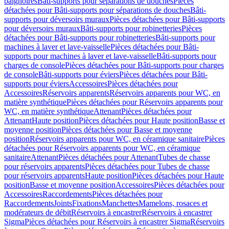
baignoires
Bâti-supports pour séparations de douches
Pièces
détachées pour Bâti-supports pour séparations de douches
Bâti-
supports pour déversoirs muraux
Pièces détachées pour Bâti-supports
pour déversoirs muraux
Bâti-supports pour robinetteries
Pièces
détachées pour Bâti-supports pour robinetteries
Bâti-supports pour
machines à laver et lave-vaisselle
Pièces détachées pour Bâti-
supports pour machines à laver et lave-vaisselle
Bâti-supports pour
charges de console
Pièces détachées pour Bâti-supports pour charges
de console
Bâti-supports pour éviers
Pièces détachées pour Bâti-
supports pour éviers
Accessoires
Pièces détachées pour
Accessoires
Réservoirs apparents
Réservoirs apparents pour WC, en
matière synthétique
Pièces détachées pour Réservoirs apparents pour
WC, en matière synthétique
Attenant
Pièces détachées pour
Attenant
Haute position
Pièces détachées pour Haute position
Basse et
moyenne position
Pièces détachées pour Basse et moyenne
position
Réservoirs apparents pour WC, en céramique sanitaire
Pièces
détachées pour Réservoirs apparents pour WC, en céramique
sanitaire
Attenant
Pièces détachées pour Attenant
Tubes de chasse
pour réservoirs apparents
Pièces détachées pour Tubes de chasse
pour réservoirs apparents
Haute position
Pièces détachées pour Haute
position
Basse et moyenne position
Accessoires
Pièces détachées pour
Accessoires
Raccordements
Pièces détachées pour
Raccordements
Joints
Fixations
Manchettes
Mamelons, rosaces et
modérateurs de débit
Réservoirs à encastrer
Réservoirs à encastrer
Sigma
Pièces détachées pour Réservoirs à encastrer Sigma
Réservoirs