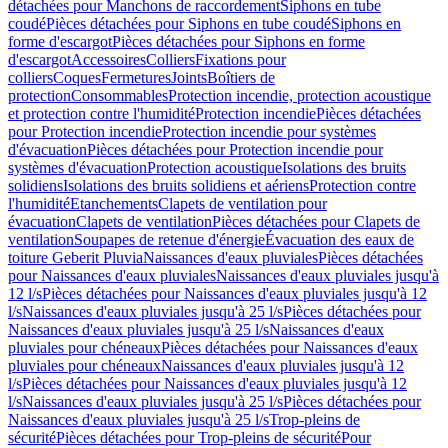
détachées pour Manchons de raccordement
Siphons en tube
coudé
Pièces détachées pour Siphons en tube coudé
Siphons en
forme d'escargot
Pièces détachées pour Siphons en forme
d'escargot
Accessoires
Colliers
Fixations pour
colliers
Coques
Fermetures
Joints
Boîtiers de
protection
Consommables
Protection incendie, protection acoustique
et protection contre l'humidité
Protection incendie
Pièces détachées
pour Protection incendie
Protection incendie pour systèmes
d'évacuation
Pièces détachées pour Protection incendie pour
systèmes d'évacuation
Protection acoustique
Isolations des bruits
solidiens
Isolations des bruits solidiens et aériens
Protection contre
l'humidité
Etanchements
Clapets de ventilation pour
évacuation
Clapets de ventilation
Pièces détachées pour Clapets de
ventilation
Soupapes de retenue d'énergie
Évacuation des eaux de
toiture Geberit Pluvia
Naissances d'eaux pluviales
Pièces détachées
pour Naissances d'eaux pluviales
Naissances d'eaux pluviales jusqu'à
12 l/s
Pièces détachées pour Naissances d'eaux pluviales jusqu'à 12
l/s
Naissances d'eaux pluviales jusqu'à 25 l/s
Pièces détachées pour
Naissances d'eaux pluviales jusqu'à 25 l/s
Naissances d'eaux
pluviales pour chéneaux
Pièces détachées pour Naissances d'eaux
pluviales pour chéneaux
Naissances d'eaux pluviales jusqu'à 12
l/s
Pièces détachées pour Naissances d'eaux pluviales jusqu'à 12
l/s
Naissances d'eaux pluviales jusqu'à 25 l/s
Pièces détachées pour
Naissances d'eaux pluviales jusqu'à 25 l/s
Trop-pleins de
sécurité
Pièces détachées pour Trop-pleins de sécurité
Pour