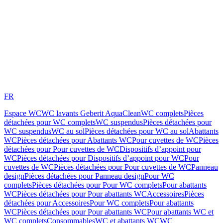
FR
Espace WC
WC lavants Geberit AquaClean
WC complets
Pièces
détachées pour WC complets
WC suspendus
Pièces détachées pour
WC suspendus
WC au sol
Pièces détachées pour WC au sol
Abattants
WC
Pièces détachées pour Abattants WC
Pour cuvettes de WC
Pièces
détachées pour Pour cuvettes de WC
Dispositifs d’appoint pour
WC
Pièces détachées pour Dispositifs d’appoint pour WC
Pour
cuvettes de WC
Pièces détachées pour Pour cuvettes de WC
Panneau
design
Pièces détachées pour Panneau design
Pour WC
complets
Pièces détachées pour Pour WC complets
Pour abattants
WC
Pièces détachées pour Pour abattants WC
Accessoires
Pièces
détachées pour Accessoires
Pour WC complets
Pour abattants
WC
Pièces détachées pour Pour abattants WC
Pour abattants WC et
WC complets
Consommables
WC et abattants WC
WC