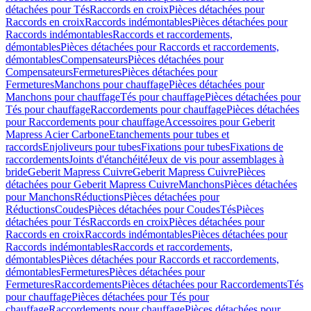
détachées pour Tés
Raccords en croix
Pièces détachées pour
Raccords en croix
Raccords indémontables
Pièces détachées pour
Raccords indémontables
Raccords et raccordements,
démontables
Pièces détachées pour Raccords et raccordements,
démontables
Compensateurs
Pièces détachées pour
Compensateurs
Fermetures
Pièces détachées pour
Fermetures
Manchons pour chauffage
Pièces détachées pour
Manchons pour chauffage
Tés pour chauffage
Pièces détachées pour
Tés pour chauffage
Raccordements pour chauffage
Pièces détachées
pour Raccordements pour chauffage
Accessoires pour Geberit
Mapress Acier Carbone
Etanchements pour tubes et
raccords
Enjoliveurs pour tubes
Fixations pour tubes
Fixations de
raccordements
Joints d'étanchéité
Jeux de vis pour assemblages à
bride
Geberit Mapress Cuivre
Geberit Mapress Cuivre
Pièces
détachées pour Geberit Mapress Cuivre
Manchons
Pièces détachées
pour Manchons
Réductions
Pièces détachées pour
Réductions
Coudes
Pièces détachées pour Coudes
Tés
Pièces
détachées pour Tés
Raccords en croix
Pièces détachées pour
Raccords en croix
Raccords indémontables
Pièces détachées pour
Raccords indémontables
Raccords et raccordements,
démontables
Pièces détachées pour Raccords et raccordements,
démontables
Fermetures
Pièces détachées pour
Fermetures
Raccordements
Pièces détachées pour Raccordements
Tés
pour chauffage
Pièces détachées pour Tés pour
chauffage
Raccordements pour chauffage
Pièces détachées pour