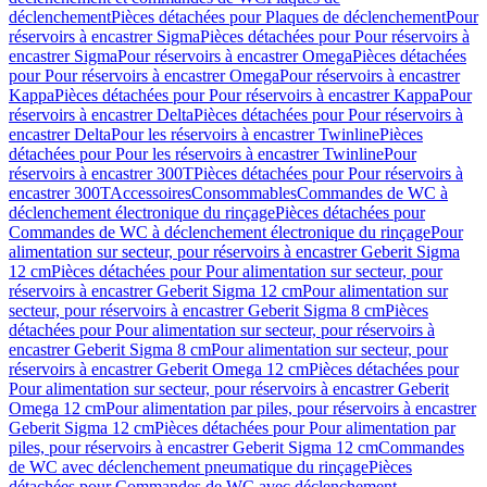
déclenchement
Pièces détachées pour Plaques de déclenchement
Pour
réservoirs à encastrer Sigma
Pièces détachées pour Pour réservoirs à
encastrer Sigma
Pour réservoirs à encastrer Omega
Pièces détachées
pour Pour réservoirs à encastrer Omega
Pour réservoirs à encastrer
Kappa
Pièces détachées pour Pour réservoirs à encastrer Kappa
Pour
réservoirs à encastrer Delta
Pièces détachées pour Pour réservoirs à
encastrer Delta
Pour les réservoirs à encastrer Twinline
Pièces
détachées pour Pour les réservoirs à encastrer Twinline
Pour
réservoirs à encastrer 300T
Pièces détachées pour Pour réservoirs à
encastrer 300T
Accessoires
Consommables
Commandes de WC à
déclenchement électronique du rinçage
Pièces détachées pour
Commandes de WC à déclenchement électronique du rinçage
Pour
alimentation sur secteur, pour réservoirs à encastrer Geberit Sigma
12 cm
Pièces détachées pour Pour alimentation sur secteur, pour
réservoirs à encastrer Geberit Sigma 12 cm
Pour alimentation sur
secteur, pour réservoirs à encastrer Geberit Sigma 8 cm
Pièces
détachées pour Pour alimentation sur secteur, pour réservoirs à
encastrer Geberit Sigma 8 cm
Pour alimentation sur secteur, pour
réservoirs à encastrer Geberit Omega 12 cm
Pièces détachées pour
Pour alimentation sur secteur, pour réservoirs à encastrer Geberit
Omega 12 cm
Pour alimentation par piles, pour réservoirs à encastrer
Geberit Sigma 12 cm
Pièces détachées pour Pour alimentation par
piles, pour réservoirs à encastrer Geberit Sigma 12 cm
Commandes
de WC avec déclenchement pneumatique du rinçage
Pièces
détachées pour Commandes de WC avec déclenchement