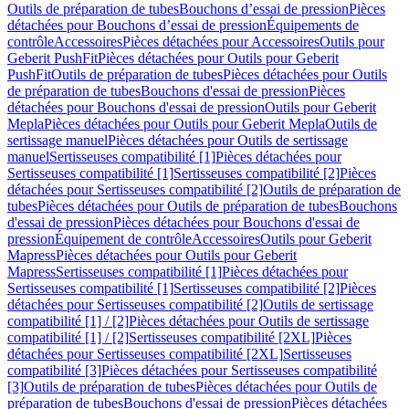
Outils de préparation de tubes
Bouchons d’essai de pression
Pièces
détachées pour Bouchons d’essai de pression
Équipements de
contrôle
Accessoires
Pièces détachées pour Accessoires
Outils pour
Geberit PushFit
Pièces détachées pour Outils pour Geberit
PushFit
Outils de préparation de tubes
Pièces détachées pour Outils
de préparation de tubes
Bouchons d'essai de pression
Pièces
détachées pour Bouchons d'essai de pression
Outils pour Geberit
Mepla
Pièces détachées pour Outils pour Geberit Mepla
Outils de
sertissage manuel
Pièces détachées pour Outils de sertissage
manuel
Sertisseuses compatibilité [1]
Pièces détachées pour
Sertisseuses compatibilité [1]
Sertisseuses compatibilité [2]
Pièces
détachées pour Sertisseuses compatibilité [2]
Outils de préparation de
tubes
Pièces détachées pour Outils de préparation de tubes
Bouchons
d'essai de pression
Pièces détachées pour Bouchons d'essai de
pression
Équipement de contrôle
Accessoires
Outils pour Geberit
Mapress
Pièces détachées pour Outils pour Geberit
Mapress
Sertisseuses compatibilité [1]
Pièces détachées pour
Sertisseuses compatibilité [1]
Sertisseuses compatibilité [2]
Pièces
détachées pour Sertisseuses compatibilité [2]
Outils de sertissage
compatibilité [1] / [2]
Pièces détachées pour Outils de sertissage
compatibilité [1] / [2]
Sertisseuses compatibilité [2XL]
Pièces
détachées pour Sertisseuses compatibilité [2XL]
Sertisseuses
compatibilité [3]
Pièces détachées pour Sertisseuses compatibilité
[3]
Outils de préparation de tubes
Pièces détachées pour Outils de
préparation de tubes
Bouchons d'essai de pression
Pièces détachées