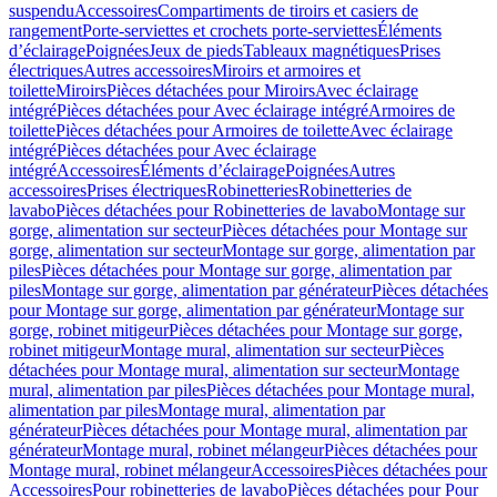
suspendu
Accessoires
Compartiments de tiroirs et casiers de
rangement
Porte-serviettes et crochets porte-serviettes
Éléments
d’éclairage
Poignées
Jeux de pieds
Tableaux magnétiques
Prises
électriques
Autres accessoires
Miroirs et armoires et
toilette
Miroirs
Pièces détachées pour Miroirs
Avec éclairage
intégré
Pièces détachées pour Avec éclairage intégré
Armoires de
toilette
Pièces détachées pour Armoires de toilette
Avec éclairage
intégré
Pièces détachées pour Avec éclairage
intégré
Accessoires
Éléments d’éclairage
Poignées
Autres
accessoires
Prises électriques
Robinetteries
Robinetteries de
lavabo
Pièces détachées pour Robinetteries de lavabo
Montage sur
gorge, alimentation sur secteur
Pièces détachées pour Montage sur
gorge, alimentation sur secteur
Montage sur gorge, alimentation par
piles
Pièces détachées pour Montage sur gorge, alimentation par
piles
Montage sur gorge, alimentation par générateur
Pièces détachées
pour Montage sur gorge, alimentation par générateur
Montage sur
gorge, robinet mitigeur
Pièces détachées pour Montage sur gorge,
robinet mitigeur
Montage mural, alimentation sur secteur
Pièces
détachées pour Montage mural, alimentation sur secteur
Montage
mural, alimentation par piles
Pièces détachées pour Montage mural,
alimentation par piles
Montage mural, alimentation par
générateur
Pièces détachées pour Montage mural, alimentation par
générateur
Montage mural, robinet mélangeur
Pièces détachées pour
Montage mural, robinet mélangeur
Accessoires
Pièces détachées pour
Accessoires
Pour robinetteries de lavabo
Pièces détachées pour Pour