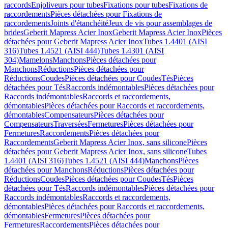
raccords
Enjoliveurs pour tubes
Fixations pour tubes
Fixations de
raccordements
Pièces détachées pour Fixations de
raccordements
Joints d'étanchéité
Jeux de vis pour assemblages de
brides
Geberit Mapress Acier Inox
Geberit Mapress Acier Inox
Pièces
détachées pour Geberit Mapress Acier Inox
Tubes 1.4401 (AISI
316)
Tubes 1.4521 (AISI 444)
Tubes 1.4301 (AISI
304)
Mamelons
Manchons
Pièces détachées pour
Manchons
Réductions
Pièces détachées pour
Réductions
Coudes
Pièces détachées pour Coudes
Tés
Pièces
détachées pour Tés
Raccords indémontables
Pièces détachées pour
Raccords indémontables
Raccords et raccordements,
démontables
Pièces détachées pour Raccords et raccordements,
démontables
Compensateurs
Pièces détachées pour
Compensateurs
Traversées
Fermetures
Pièces détachées pour
Fermetures
Raccordements
Pièces détachées pour
Raccordements
Geberit Mapress Acier Inox, sans silicone
Pièces
détachées pour Geberit Mapress Acier Inox, sans silicone
Tubes
1.4401 (AISI 316)
Tubes 1.4521 (AISI 444)
Manchons
Pièces
détachées pour Manchons
Réductions
Pièces détachées pour
Réductions
Coudes
Pièces détachées pour Coudes
Tés
Pièces
détachées pour Tés
Raccords indémontables
Pièces détachées pour
Raccords indémontables
Raccords et raccordements,
démontables
Pièces détachées pour Raccords et raccordements,
démontables
Fermetures
Pièces détachées pour
Fermetures
Raccordements
Pièces détachées pour