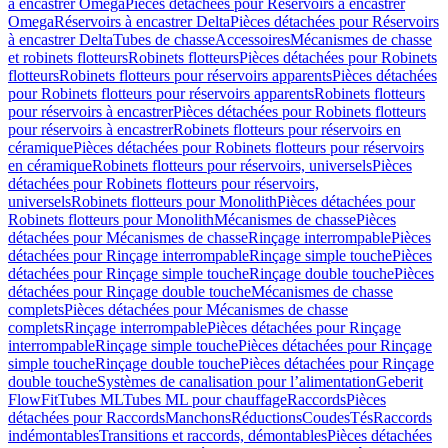
à encastrer Omega
Pièces détachées pour Réservoirs à encastrer
Omega
Réservoirs à encastrer Delta
Pièces détachées pour Réservoirs
à encastrer Delta
Tubes de chasse
Accessoires
Mécanismes de chasse
et robinets flotteurs
Robinets flotteurs
Pièces détachées pour Robinets
flotteurs
Robinets flotteurs pour réservoirs apparents
Pièces détachées
pour Robinets flotteurs pour réservoirs apparents
Robinets flotteurs
pour réservoirs à encastrer
Pièces détachées pour Robinets flotteurs
pour réservoirs à encastrer
Robinets flotteurs pour réservoirs en
céramique
Pièces détachées pour Robinets flotteurs pour réservoirs
en céramique
Robinets flotteurs pour réservoirs, universels
Pièces
détachées pour Robinets flotteurs pour réservoirs,
universels
Robinets flotteurs pour Monolith
Pièces détachées pour
Robinets flotteurs pour Monolith
Mécanismes de chasse
Pièces
détachées pour Mécanismes de chasse
Rinçage interrompable
Pièces
détachées pour Rinçage interrompable
Rinçage simple touche
Pièces
détachées pour Rinçage simple touche
Rinçage double touche
Pièces
détachées pour Rinçage double touche
Mécanismes de chasse
complets
Pièces détachées pour Mécanismes de chasse
complets
Rinçage interrompable
Pièces détachées pour Rinçage
interrompable
Rinçage simple touche
Pièces détachées pour Rinçage
simple touche
Rinçage double touche
Pièces détachées pour Rinçage
double touche
Systèmes de canalisation pour l’alimentation
Geberit
FlowFit
Tubes ML
Tubes ML pour chauffage
Raccords
Pièces
détachées pour Raccords
Manchons
Réductions
Coudes
Tés
Raccords
indémontables
Transitions et raccords, démontables
Pièces détachées