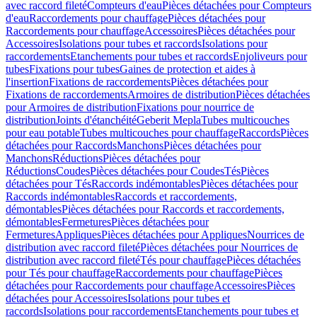
avec raccord fileté
Compteurs d'eau
Pièces détachées pour Compteurs
d'eau
Raccordements pour chauffage
Pièces détachées pour
Raccordements pour chauffage
Accessoires
Pièces détachées pour
Accessoires
Isolations pour tubes et raccords
Isolations pour
raccordements
Etanchements pour tubes et raccords
Enjoliveurs pour
tubes
Fixations pour tubes
Gaines de protection et aides à
l'insertion
Fixations de raccordements
Pièces détachées pour
Fixations de raccordements
Armoires de distribution
Pièces détachées
pour Armoires de distribution
Fixations pour nourrice de
distribution
Joints d'étanchéité
Geberit Mepla
Tubes multicouches
pour eau potable
Tubes multicouches pour chauffage
Raccords
Pièces
détachées pour Raccords
Manchons
Pièces détachées pour
Manchons
Réductions
Pièces détachées pour
Réductions
Coudes
Pièces détachées pour Coudes
Tés
Pièces
détachées pour Tés
Raccords indémontables
Pièces détachées pour
Raccords indémontables
Raccords et raccordements,
démontables
Pièces détachées pour Raccords et raccordements,
démontables
Fermetures
Pièces détachées pour
Fermetures
Appliques
Pièces détachées pour Appliques
Nourrices de
distribution avec raccord fileté
Pièces détachées pour Nourrices de
distribution avec raccord fileté
Tés pour chauffage
Pièces détachées
pour Tés pour chauffage
Raccordements pour chauffage
Pièces
détachées pour Raccordements pour chauffage
Accessoires
Pièces
détachées pour Accessoires
Isolations pour tubes et
raccords
Isolations pour raccordements
Etanchements pour tubes et