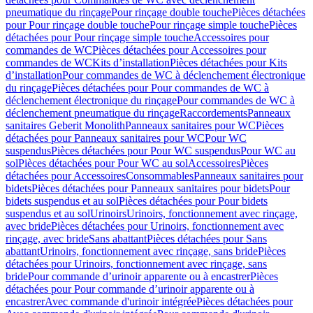
pneumatique du rinçage
Pour rinçage double touche
Pièces détachées
pour Pour rinçage double touche
Pour rinçage simple touche
Pièces
détachées pour Pour rinçage simple touche
Accessoires pour
commandes de WC
Pièces détachées pour Accessoires pour
commandes de WC
Kits d’installation
Pièces détachées pour Kits
d’installation
Pour commandes de WC à déclenchement électronique
du rinçage
Pièces détachées pour Pour commandes de WC à
déclenchement électronique du rinçage
Pour commandes de WC à
déclenchement pneumatique du rinçage
Raccordements
Panneaux
sanitaires Geberit Monolith
Panneaux sanitaires pour WC
Pièces
détachées pour Panneaux sanitaires pour WC
Pour WC
suspendus
Pièces détachées pour Pour WC suspendus
Pour WC au
sol
Pièces détachées pour Pour WC au sol
Accessoires
Pièces
détachées pour Accessoires
Consommables
Panneaux sanitaires pour
bidets
Pièces détachées pour Panneaux sanitaires pour bidets
Pour
bidets suspendus et au sol
Pièces détachées pour Pour bidets
suspendus et au sol
Urinoirs
Urinoirs, fonctionnement avec rinçage,
avec bride
Pièces détachées pour Urinoirs, fonctionnement avec
rinçage, avec bride
Sans abattant
Pièces détachées pour Sans
abattant
Urinoirs, fonctionnement avec rinçage, sans bride
Pièces
détachées pour Urinoirs, fonctionnement avec rinçage, sans
bride
Pour commande d’urinoir apparente ou à encastrer
Pièces
détachées pour Pour commande d’urinoir apparente ou à
encastrer
Avec commande d'urinoir intégrée
Pièces détachées pour