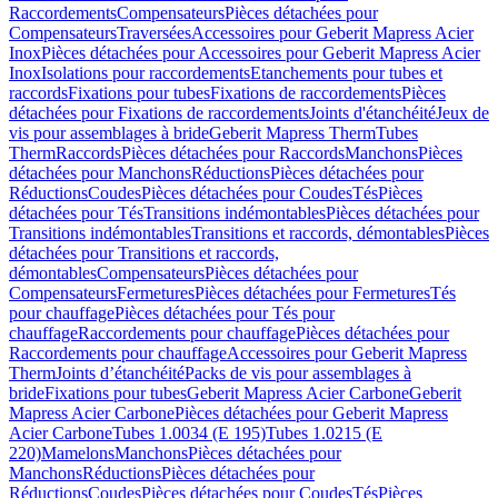
Raccordements
Compensateurs
Pièces détachées pour
Compensateurs
Traversées
Accessoires pour Geberit Mapress Acier
Inox
Pièces détachées pour Accessoires pour Geberit Mapress Acier
Inox
Isolations pour raccordements
Etanchements pour tubes et
raccords
Fixations pour tubes
Fixations de raccordements
Pièces
détachées pour Fixations de raccordements
Joints d'étanchéité
Jeux de
vis pour assemblages à bride
Geberit Mapress Therm
Tubes
Therm
Raccords
Pièces détachées pour Raccords
Manchons
Pièces
détachées pour Manchons
Réductions
Pièces détachées pour
Réductions
Coudes
Pièces détachées pour Coudes
Tés
Pièces
détachées pour Tés
Transitions indémontables
Pièces détachées pour
Transitions indémontables
Transitions et raccords, démontables
Pièces
détachées pour Transitions et raccords,
démontables
Compensateurs
Pièces détachées pour
Compensateurs
Fermetures
Pièces détachées pour Fermetures
Tés
pour chauffage
Pièces détachées pour Tés pour
chauffage
Raccordements pour chauffage
Pièces détachées pour
Raccordements pour chauffage
Accessoires pour Geberit Mapress
Therm
Joints d’étanchéité
Packs de vis pour assemblages à
bride
Fixations pour tubes
Geberit Mapress Acier Carbone
Geberit
Mapress Acier Carbone
Pièces détachées pour Geberit Mapress
Acier Carbone
Tubes 1.0034 (E 195)
Tubes 1.0215 (E
220)
Mamelons
Manchons
Pièces détachées pour
Manchons
Réductions
Pièces détachées pour
Réductions
Coudes
Pièces détachées pour Coudes
Tés
Pièces