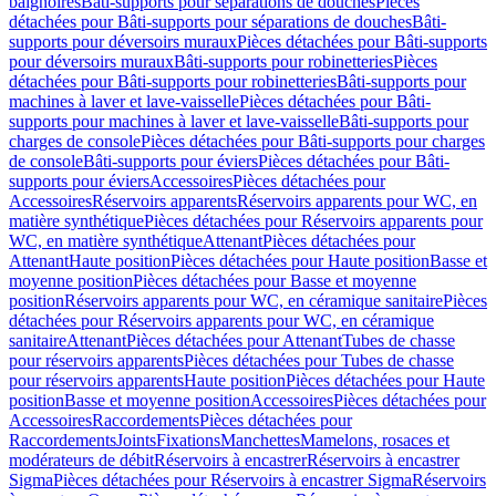
baignoires
Bâti-supports pour séparations de douches
Pièces
détachées pour Bâti-supports pour séparations de douches
Bâti-
supports pour déversoirs muraux
Pièces détachées pour Bâti-supports
pour déversoirs muraux
Bâti-supports pour robinetteries
Pièces
détachées pour Bâti-supports pour robinetteries
Bâti-supports pour
machines à laver et lave-vaisselle
Pièces détachées pour Bâti-
supports pour machines à laver et lave-vaisselle
Bâti-supports pour
charges de console
Pièces détachées pour Bâti-supports pour charges
de console
Bâti-supports pour éviers
Pièces détachées pour Bâti-
supports pour éviers
Accessoires
Pièces détachées pour
Accessoires
Réservoirs apparents
Réservoirs apparents pour WC, en
matière synthétique
Pièces détachées pour Réservoirs apparents pour
WC, en matière synthétique
Attenant
Pièces détachées pour
Attenant
Haute position
Pièces détachées pour Haute position
Basse et
moyenne position
Pièces détachées pour Basse et moyenne
position
Réservoirs apparents pour WC, en céramique sanitaire
Pièces
détachées pour Réservoirs apparents pour WC, en céramique
sanitaire
Attenant
Pièces détachées pour Attenant
Tubes de chasse
pour réservoirs apparents
Pièces détachées pour Tubes de chasse
pour réservoirs apparents
Haute position
Pièces détachées pour Haute
position
Basse et moyenne position
Accessoires
Pièces détachées pour
Accessoires
Raccordements
Pièces détachées pour
Raccordements
Joints
Fixations
Manchettes
Mamelons, rosaces et
modérateurs de débit
Réservoirs à encastrer
Réservoirs à encastrer
Sigma
Pièces détachées pour Réservoirs à encastrer Sigma
Réservoirs