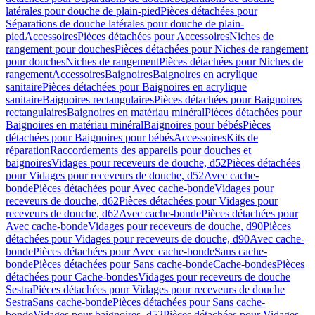
latérales pour douche de plain-pied
Pièces détachées pour
Séparations de douche latérales pour douche de plain-
pied
Accessoires
Pièces détachées pour Accessoires
Niches de
rangement pour douches
Pièces détachées pour Niches de rangement
pour douches
Niches de rangement
Pièces détachées pour Niches de
rangement
Accessoires
Baignoires
Baignoires en acrylique
sanitaire
Pièces détachées pour Baignoires en acrylique
sanitaire
Baignoires rectangulaires
Pièces détachées pour Baignoires
rectangulaires
Baignoires en matériau minéral
Pièces détachées pour
Baignoires en matériau minéral
Baignoires pour bébés
Pièces
détachées pour Baignoires pour bébés
Accessoires
Kits de
réparation
Raccordements des appareils pour douches et
baignoires
Vidages pour receveurs de douche, d52
Pièces détachées
pour Vidages pour receveurs de douche, d52
Avec cache-
bonde
Pièces détachées pour Avec cache-bonde
Vidages pour
receveurs de douche, d62
Pièces détachées pour Vidages pour
receveurs de douche, d62
Avec cache-bonde
Pièces détachées pour
Avec cache-bonde
Vidages pour receveurs de douche, d90
Pièces
détachées pour Vidages pour receveurs de douche, d90
Avec cache-
bonde
Pièces détachées pour Avec cache-bonde
Sans cache-
bonde
Pièces détachées pour Sans cache-bonde
Cache-bondes
Pièces
détachées pour Cache-bondes
Vidages pour receveurs de douche
Sestra
Pièces détachées pour Vidages pour receveurs de douche
Sestra
Sans cache-bonde
Pièces détachées pour Sans cache-
bonde
Vidages pour baignoires, d52
Pièces détachées pour Vidages