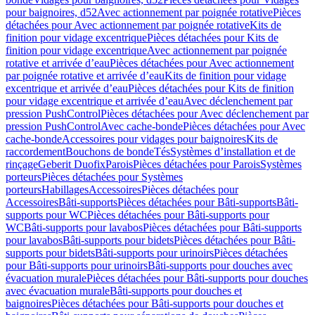
pour baignoires, d52
Avec actionnement par poignée rotative
Pièces
détachées pour Avec actionnement par poignée rotative
Kits de
finition pour vidage excentrique
Pièces détachées pour Kits de
finition pour vidage excentrique
Avec actionnement par poignée
rotative et arrivée d’eau
Pièces détachées pour Avec actionnement
par poignée rotative et arrivée d’eau
Kits de finition pour vidage
excentrique et arrivée d’eau
Pièces détachées pour Kits de finition
pour vidage excentrique et arrivée d’eau
Avec déclenchement par
pression PushControl
Pièces détachées pour Avec déclenchement par
pression PushControl
Avec cache-bonde
Pièces détachées pour Avec
cache-bonde
Accessoires pour vidages pour baignoires
Kits de
raccordement
Bouchons de bonde
Tés
Systèmes d’installation et de
rinçage
Geberit Duofix
Parois
Pièces détachées pour Parois
Systèmes
porteurs
Pièces détachées pour Systèmes
porteurs
Habillages
Accessoires
Pièces détachées pour
Accessoires
Bâti-supports
Pièces détachées pour Bâti-supports
Bâti-
supports pour WC
Pièces détachées pour Bâti-supports pour
WC
Bâti-supports pour lavabos
Pièces détachées pour Bâti-supports
pour lavabos
Bâti-supports pour bidets
Pièces détachées pour Bâti-
supports pour bidets
Bâti-supports pour urinoirs
Pièces détachées
pour Bâti-supports pour urinoirs
Bâti-supports pour douches avec
évacuation murale
Pièces détachées pour Bâti-supports pour douches
avec évacuation murale
Bâti-supports pour douches et
baignoires
Pièces détachées pour Bâti-supports pour douches et