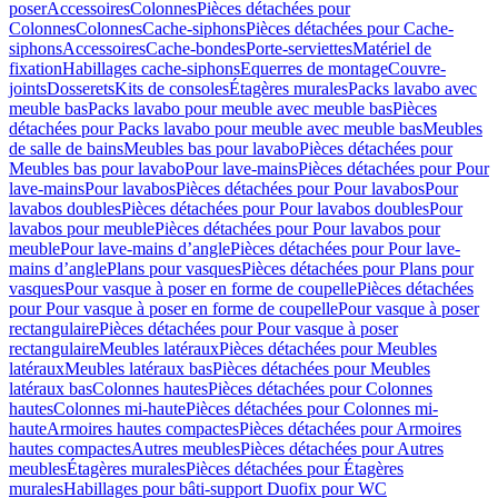
poser
Accessoires
Colonnes
Pièces détachées pour
Colonnes
Colonnes
Cache-siphons
Pièces détachées pour Cache-
siphons
Accessoires
Cache-bondes
Porte-serviettes
Matériel de
fixation
Habillages cache-siphons
Equerres de montage
Couvre-
joints
Dosserets
Kits de consoles
Étagères murales
Packs lavabo avec
meuble bas
Packs lavabo pour meuble avec meuble bas
Pièces
détachées pour Packs lavabo pour meuble avec meuble bas
Meubles
de salle de bains
Meubles bas pour lavabo
Pièces détachées pour
Meubles bas pour lavabo
Pour lave-mains
Pièces détachées pour Pour
lave-mains
Pour lavabos
Pièces détachées pour Pour lavabos
Pour
lavabos doubles
Pièces détachées pour Pour lavabos doubles
Pour
lavabos pour meuble
Pièces détachées pour Pour lavabos pour
meuble
Pour lave-mains d’angle
Pièces détachées pour Pour lave-
mains d’angle
Plans pour vasques
Pièces détachées pour Plans pour
vasques
Pour vasque à poser en forme de coupelle
Pièces détachées
pour Pour vasque à poser en forme de coupelle
Pour vasque à poser
rectangulaire
Pièces détachées pour Pour vasque à poser
rectangulaire
Meubles latéraux
Pièces détachées pour Meubles
latéraux
Meubles latéraux bas
Pièces détachées pour Meubles
latéraux bas
Colonnes hautes
Pièces détachées pour Colonnes
hautes
Colonnes mi-haute
Pièces détachées pour Colonnes mi-
haute
Armoires hautes compactes
Pièces détachées pour Armoires
hautes compactes
Autres meubles
Pièces détachées pour Autres
meubles
Étagères murales
Pièces détachées pour Étagères
murales
Habillages pour bâti-support Duofix pour WC