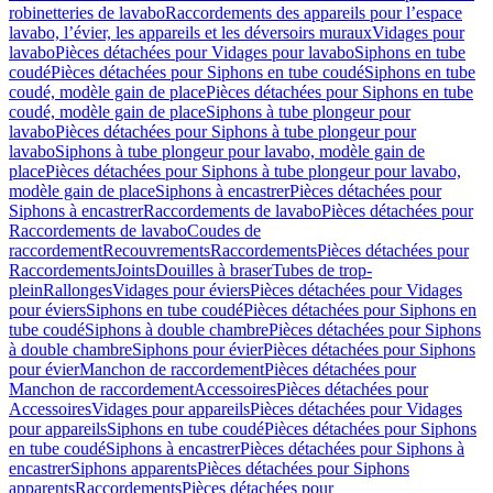
robinetteries de lavabo
Raccordements des appareils pour l’espace
lavabo, l’évier, les appareils et les déversoirs muraux
Vidages pour
lavabo
Pièces détachées pour Vidages pour lavabo
Siphons en tube
coudé
Pièces détachées pour Siphons en tube coudé
Siphons en tube
coudé, modèle gain de place
Pièces détachées pour Siphons en tube
coudé, modèle gain de place
Siphons à tube plongeur pour
lavabo
Pièces détachées pour Siphons à tube plongeur pour
lavabo
Siphons à tube plongeur pour lavabo, modèle gain de
place
Pièces détachées pour Siphons à tube plongeur pour lavabo,
modèle gain de place
Siphons à encastrer
Pièces détachées pour
Siphons à encastrer
Raccordements de lavabo
Pièces détachées pour
Raccordements de lavabo
Coudes de
raccordement
Recouvrements
Raccordements
Pièces détachées pour
Raccordements
Joints
Douilles à braser
Tubes de trop-
plein
Rallonges
Vidages pour éviers
Pièces détachées pour Vidages
pour éviers
Siphons en tube coudé
Pièces détachées pour Siphons en
tube coudé
Siphons à double chambre
Pièces détachées pour Siphons
à double chambre
Siphons pour évier
Pièces détachées pour Siphons
pour évier
Manchon de raccordement
Pièces détachées pour
Manchon de raccordement
Accessoires
Pièces détachées pour
Accessoires
Vidages pour appareils
Pièces détachées pour Vidages
pour appareils
Siphons en tube coudé
Pièces détachées pour Siphons
en tube coudé
Siphons à encastrer
Pièces détachées pour Siphons à
encastrer
Siphons apparents
Pièces détachées pour Siphons
apparents
Raccordements
Pièces détachées pour