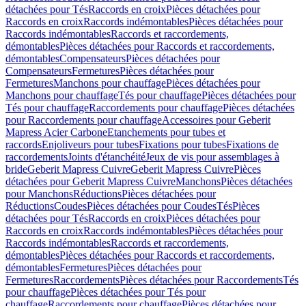
détachées pour Tés
Raccords en croix
Pièces détachées pour
Raccords en croix
Raccords indémontables
Pièces détachées pour
Raccords indémontables
Raccords et raccordements,
démontables
Pièces détachées pour Raccords et raccordements,
démontables
Compensateurs
Pièces détachées pour
Compensateurs
Fermetures
Pièces détachées pour
Fermetures
Manchons pour chauffage
Pièces détachées pour
Manchons pour chauffage
Tés pour chauffage
Pièces détachées pour
Tés pour chauffage
Raccordements pour chauffage
Pièces détachées
pour Raccordements pour chauffage
Accessoires pour Geberit
Mapress Acier Carbone
Etanchements pour tubes et
raccords
Enjoliveurs pour tubes
Fixations pour tubes
Fixations de
raccordements
Joints d'étanchéité
Jeux de vis pour assemblages à
bride
Geberit Mapress Cuivre
Geberit Mapress Cuivre
Pièces
détachées pour Geberit Mapress Cuivre
Manchons
Pièces détachées
pour Manchons
Réductions
Pièces détachées pour
Réductions
Coudes
Pièces détachées pour Coudes
Tés
Pièces
détachées pour Tés
Raccords en croix
Pièces détachées pour
Raccords en croix
Raccords indémontables
Pièces détachées pour
Raccords indémontables
Raccords et raccordements,
démontables
Pièces détachées pour Raccords et raccordements,
démontables
Fermetures
Pièces détachées pour
Fermetures
Raccordements
Pièces détachées pour Raccordements
Tés
pour chauffage
Pièces détachées pour Tés pour
chauffage
Raccordements pour chauffage
Pièces détachées pour