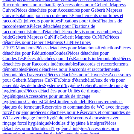
Raccordements pour chauffage
Accessoires pour Geberit Mapress
Cuivre
Pièces détachées pour Accessoires pour Geberit Mapress
Cuivre
Isolations pour raccordements
Etanchements pour tubes et
raccords
Enjoliveurs pour tubes
Fixations pour tubes
Fixations de
raccordements
Pièces détachées pour Fixations de
raccordements
Joints d'étanchéité
Jeux de vis pour assemblages à
bride
Geberit Mapress CuNiFe
Geberit Mapress CuNiFe
Pièces
détachées pour Geberit Mapress CuNiFe
Tubes
2.1972
Manchons
Pièces détachées pour Manchons
Réductions
Pièces
détachées pour Réductions
Coudes
Pièces détachées pour
Coudes
Tés
Pièces détachées pour Tés
Raccords indémontables
Pièces
détachées pour Raccords indémontables
Raccords et raccordements,
démontables
Pièces détachées pour Raccords et raccordements,
démontables
Traversées
Pièces détachées pour Traversées
Accessoires
pour Geberit Mapress CuNiFe
Joints d'étanchéité
Jeux de vis pour
assemblages de brides
Système d’hygiène Geberit
Unités de rinçage
hygiéniques
Pièces détachées pour Unités de rinçage
hygiéniques
Accessoires pour unités de rinçage
hygiéniques
Capteurs
Câbles
Limiteurs de débit
Recouvrements et
plaques de fermeture
Réservoirs et commandes de WC avec rinçage
forcé hygiénique
Pièces détachées pour Réservoirs et commandes de
WC avec rinçage forcé hygiénique
Réservoirs à encastrer avec
rinçage forcé hygiénique
Modules d’hygiène à intégrer
Pièces
détachées pour Modules d’hygiène à intégrer
Accessoires pour
réservoirs et commandes de WC avec rinçage forcé