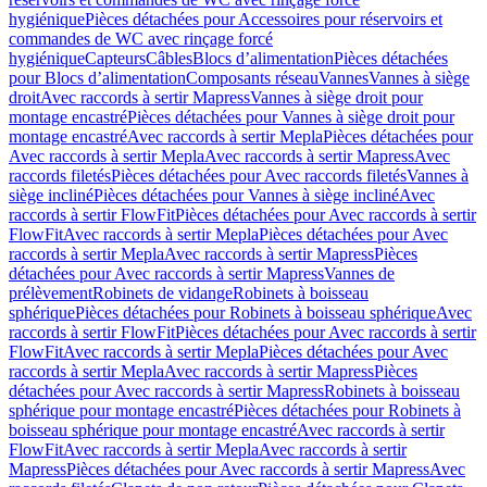
hygiénique
Pièces détachées pour Accessoires pour réservoirs et
commandes de WC avec rinçage forcé
hygiénique
Capteurs
Câbles
Blocs d’alimentation
Pièces détachées
pour Blocs d’alimentation
Composants réseau
Vannes
Vannes à siège
droit
Avec raccords à sertir Mapress
Vannes à siège droit pour
montage encastré
Pièces détachées pour Vannes à siège droit pour
montage encastré
Avec raccords à sertir Mepla
Pièces détachées pour
Avec raccords à sertir Mepla
Avec raccords à sertir Mapress
Avec
raccords filetés
Pièces détachées pour Avec raccords filetés
Vannes à
siège incliné
Pièces détachées pour Vannes à siège incliné
Avec
raccords à sertir FlowFit
Pièces détachées pour Avec raccords à sertir
FlowFit
Avec raccords à sertir Mepla
Pièces détachées pour Avec
raccords à sertir Mepla
Avec raccords à sertir Mapress
Pièces
détachées pour Avec raccords à sertir Mapress
Vannes de
prélèvement
Robinets de vidange
Robinets à boisseau
sphérique
Pièces détachées pour Robinets à boisseau sphérique
Avec
raccords à sertir FlowFit
Pièces détachées pour Avec raccords à sertir
FlowFit
Avec raccords à sertir Mepla
Pièces détachées pour Avec
raccords à sertir Mepla
Avec raccords à sertir Mapress
Pièces
détachées pour Avec raccords à sertir Mapress
Robinets à boisseau
sphérique pour montage encastré
Pièces détachées pour Robinets à
boisseau sphérique pour montage encastré
Avec raccords à sertir
FlowFit
Avec raccords à sertir Mepla
Avec raccords à sertir
Mapress
Pièces détachées pour Avec raccords à sertir Mapress
Avec