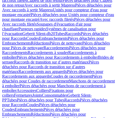
raccords filetés
Clapets de non retour
Pièces détachées pour Clapets
de non retour
Avec raccords à sertir Mapress
Pièces détachées pour
Avec raccords à sertir Mapress
Unités pour compteur d'eau pour
montage encastré
Pièces détachées pour Unités pour compteur d'eau
pour montage encastré
Avec raccords filetés
Pièces détachées pour
Avec raccords filetés
Soupapes d'évacuation d'air pour
chauffage
Purgeurs rapides
Systèmes de canalisation pour
l’évacuation
Geberit Silent-db20
Tubes
Raccords
Pièces détachées
pour Raccords
Coudes
Embranchements
Pièces détachées pour
Embranchements
Réductions
Pièces de nettoyage
Pièces détachées
pour Pièces de nettoyage
Raccordements
Pièces détachées pour
Raccordements
Raccordements à souder
Raccordements à
emboîter
Pièces détachées pour Raccordements à emboîter
Brides de
serrage
Raccords de transition sur d’autres matériaux
Pièces
détachées pour Raccords de transition sur d’autres
matériaux
Raccordements aux appareils
Pièces détachées pour
Raccordements aux appareils
Coudes de raccordement
Pièces
détachées pour Coudes de raccordement
Manchons de raccordement
à emboîter
Pièces détachées pour Manchons de raccordement à
emboîter
Accessoires
Colliers
Fixations pour
colliers
Fermetures
Joints
Consommables
Geberit Silent-
PP
Tubes
Pièces détachées pour Tubes
Raccords
Pièces détachées
pour Raccords
Coudes
Pièces détachées pour
Coudes
Embranchements
Pièces détachées pour
Embranchements
Réductions
Pièces détachées pour