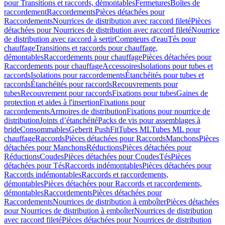
pour Transitions et raccords, démontables
Fermetures
Boîtes de
raccordement
Raccordements
Pièces détachées pour
Raccordements
Nourrices de distribution avec raccord fileté
Pièces
détachées pour Nourrices de distribution avec raccord fileté
Nourrice
de distribution avec raccord à sertir
Compteurs d'eau
Tés pour
chauffage
Transitions et raccords pour chauffage,
démontables
Raccordements pour chauffage
Pièces détachées pour
Raccordements pour chauffage
Accessoires
Isolations pour tubes et
raccords
Isolations pour raccordements
Étanchéités pour tubes et
raccords
Étanchéités pour raccords
Recouvrements pour
tubes
Recouvrement pour raccords
Fixations pour tubes
Gaines de
protection et aides à l'insertion
Fixations pour
raccordements
Armoires de distribution
Fixations pour nourrice de
distribution
Joints d’étanchéité
Packs de vis pour assemblages à
bride
Consommables
Geberit PushFit
Tubes ML
Tubes ML pour
chauffage
Raccords
Pièces détachées pour Raccords
Manchons
Pièces
détachées pour Manchons
Réductions
Pièces détachées pour
Réductions
Coudes
Pièces détachées pour Coudes
Tés
Pièces
détachées pour Tés
Raccords indémontables
Pièces détachées pour
Raccords indémontables
Raccords et raccordements,
démontables
Pièces détachées pour Raccords et raccordements,
démontables
Raccordements
Pièces détachées pour
Raccordements
Nourrices de distribution à emboîter
Pièces détachées
pour Nourrices de distribution à emboîter
Nourrices de distribution
avec raccord fileté
Pièces détachées pour Nourrices de distribution