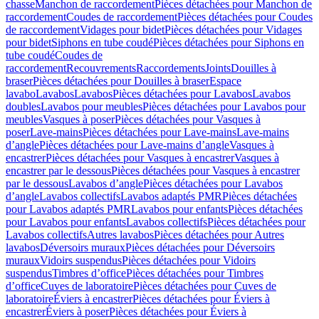
chasse
Manchon de raccordement
Pièces détachées pour Manchon de
raccordement
Coudes de raccordement
Pièces détachées pour Coudes
de raccordement
Vidages pour bidet
Pièces détachées pour Vidages
pour bidet
Siphons en tube coudé
Pièces détachées pour Siphons en
tube coudé
Coudes de
raccordement
Recouvrements
Raccordements
Joints
Douilles à
braser
Pièces détachées pour Douilles à braser
Espace
lavabo
Lavabos
Lavabos
Pièces détachées pour Lavabos
Lavabos
doubles
Lavabos pour meubles
Pièces détachées pour Lavabos pour
meubles
Vasques à poser
Pièces détachées pour Vasques à
poser
Lave-mains
Pièces détachées pour Lave-mains
Lave-mains
d’angle
Pièces détachées pour Lave-mains d’angle
Vasques à
encastrer
Pièces détachées pour Vasques à encastrer
Vasques à
encastrer par le dessous
Pièces détachées pour Vasques à encastrer
par le dessous
Lavabos d’angle
Pièces détachées pour Lavabos
d’angle
Lavabos collectifs
Lavabos adaptés PMR
Pièces détachées
pour Lavabos adaptés PMR
Lavabos pour enfants
Pièces détachées
pour Lavabos pour enfants
Lavabos collectifs
Pièces détachées pour
Lavabos collectifs
Autres lavabos
Pièces détachées pour Autres
lavabos
Déversoirs muraux
Pièces détachées pour Déversoirs
muraux
Vidoirs suspendus
Pièces détachées pour Vidoirs
suspendus
Timbres dʼoffice
Pièces détachées pour Timbres
dʼoffice
Cuves de laboratoire
Pièces détachées pour Cuves de
laboratoire
Éviers à encastrer
Pièces détachées pour Éviers à
encastrer
Éviers à poser
Pièces détachées pour Éviers à