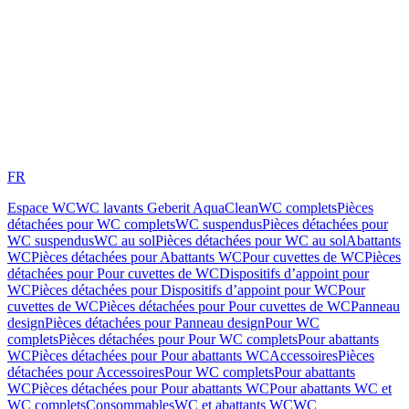
FR
Espace WC
WC lavants Geberit AquaClean
WC complets
Pièces
détachées pour WC complets
WC suspendus
Pièces détachées pour
WC suspendus
WC au sol
Pièces détachées pour WC au sol
Abattants
WC
Pièces détachées pour Abattants WC
Pour cuvettes de WC
Pièces
détachées pour Pour cuvettes de WC
Dispositifs d’appoint pour
WC
Pièces détachées pour Dispositifs d’appoint pour WC
Pour
cuvettes de WC
Pièces détachées pour Pour cuvettes de WC
Panneau
design
Pièces détachées pour Panneau design
Pour WC
complets
Pièces détachées pour Pour WC complets
Pour abattants
WC
Pièces détachées pour Pour abattants WC
Accessoires
Pièces
détachées pour Accessoires
Pour WC complets
Pour abattants
WC
Pièces détachées pour Pour abattants WC
Pour abattants WC et
WC complets
Consommables
WC et abattants WC
WC