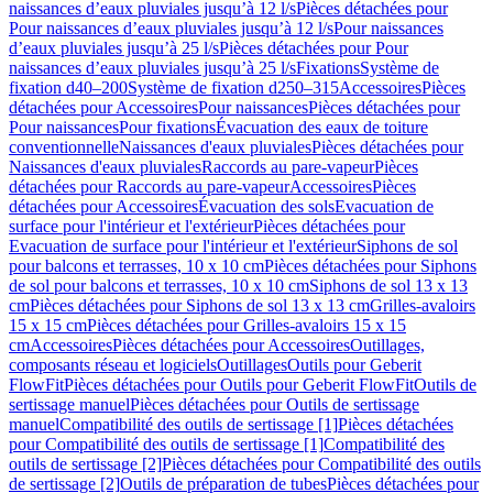
naissances d’eaux pluviales jusqu’à 12 l/s
Pièces détachées pour
Pour naissances d’eaux pluviales jusqu’à 12 l/s
Pour naissances
d’eaux pluviales jusqu’à 25 l/s
Pièces détachées pour Pour
naissances d’eaux pluviales jusqu’à 25 l/s
Fixations
Système de
fixation d40–200
Système de fixation d250–315
Accessoires
Pièces
détachées pour Accessoires
Pour naissances
Pièces détachées pour
Pour naissances
Pour fixations
Évacuation des eaux de toiture
conventionnelle
Naissances d'eaux pluviales
Pièces détachées pour
Naissances d'eaux pluviales
Raccords au pare-vapeur
Pièces
détachées pour Raccords au pare-vapeur
Accessoires
Pièces
détachées pour Accessoires
Évacuation des sols
Evacuation de
surface pour l'intérieur et l'extérieur
Pièces détachées pour
Evacuation de surface pour l'intérieur et l'extérieur
Siphons de sol
pour balcons et terrasses, 10 x 10 cm
Pièces détachées pour Siphons
de sol pour balcons et terrasses, 10 x 10 cm
Siphons de sol 13 x 13
cm
Pièces détachées pour Siphons de sol 13 x 13 cm
Grilles-avaloirs
15 x 15 cm
Pièces détachées pour Grilles-avaloirs 15 x 15
cm
Accessoires
Pièces détachées pour Accessoires
Outillages,
composants réseau et logiciels
Outillages
Outils pour Geberit
FlowFit
Pièces détachées pour Outils pour Geberit FlowFit
Outils de
sertissage manuel
Pièces détachées pour Outils de sertissage
manuel
Compatibilité des outils de sertissage [1]
Pièces détachées
pour Compatibilité des outils de sertissage [1]
Compatibilité des
outils de sertissage [2]
Pièces détachées pour Compatibilité des outils
de sertissage [2]
Outils de préparation de tubes
Pièces détachées pour