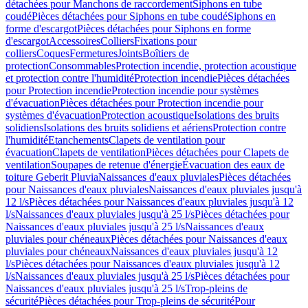
détachées pour Manchons de raccordement
Siphons en tube
coudé
Pièces détachées pour Siphons en tube coudé
Siphons en
forme d'escargot
Pièces détachées pour Siphons en forme
d'escargot
Accessoires
Colliers
Fixations pour
colliers
Coques
Fermetures
Joints
Boîtiers de
protection
Consommables
Protection incendie, protection acoustique
et protection contre l'humidité
Protection incendie
Pièces détachées
pour Protection incendie
Protection incendie pour systèmes
d'évacuation
Pièces détachées pour Protection incendie pour
systèmes d'évacuation
Protection acoustique
Isolations des bruits
solidiens
Isolations des bruits solidiens et aériens
Protection contre
l'humidité
Etanchements
Clapets de ventilation pour
évacuation
Clapets de ventilation
Pièces détachées pour Clapets de
ventilation
Soupapes de retenue d'énergie
Évacuation des eaux de
toiture Geberit Pluvia
Naissances d'eaux pluviales
Pièces détachées
pour Naissances d'eaux pluviales
Naissances d'eaux pluviales jusqu'à
12 l/s
Pièces détachées pour Naissances d'eaux pluviales jusqu'à 12
l/s
Naissances d'eaux pluviales jusqu'à 25 l/s
Pièces détachées pour
Naissances d'eaux pluviales jusqu'à 25 l/s
Naissances d'eaux
pluviales pour chéneaux
Pièces détachées pour Naissances d'eaux
pluviales pour chéneaux
Naissances d'eaux pluviales jusqu'à 12
l/s
Pièces détachées pour Naissances d'eaux pluviales jusqu'à 12
l/s
Naissances d'eaux pluviales jusqu'à 25 l/s
Pièces détachées pour
Naissances d'eaux pluviales jusqu'à 25 l/s
Trop-pleins de
sécurité
Pièces détachées pour Trop-pleins de sécurité
Pour