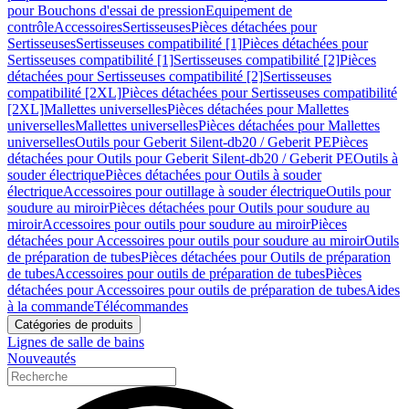
pour Bouchons d'essai de pression
Equipement de
contrôle
Accessoires
Sertisseuses
Pièces détachées pour
Sertisseuses
Sertisseuses compatibilité [1]
Pièces détachées pour
Sertisseuses compatibilité [1]
Sertisseuses compatibilité [2]
Pièces
détachées pour Sertisseuses compatibilité [2]
Sertisseuses
compatibilité [2XL]
Pièces détachées pour Sertisseuses compatibilité
[2XL]
Mallettes universelles
Pièces détachées pour Mallettes
universelles
Mallettes universelles
Pièces détachées pour Mallettes
universelles
Outils pour Geberit Silent-db20 / Geberit PE
Pièces
détachées pour Outils pour Geberit Silent-db20 / Geberit PE
Outils à
souder électrique
Pièces détachées pour Outils à souder
électrique
Accessoires pour outillage à souder électrique
Outils pour
soudure au miroir
Pièces détachées pour Outils pour soudure au
miroir
Accessoires pour outils pour soudure au miroir
Pièces
détachées pour Accessoires pour outils pour soudure au miroir
Outils
de préparation de tubes
Pièces détachées pour Outils de préparation
de tubes
Accessoires pour outils de préparation de tubes
Pièces
détachées pour Accessoires pour outils de préparation de tubes
Aides
à la commande
Télécommandes
Catégories de produits
Lignes de salle de bains
Nouveautés