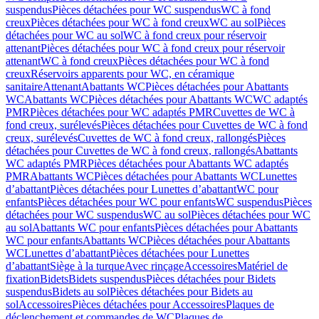
suspendus
Pièces détachées pour WC suspendus
WC à fond
creux
Pièces détachées pour WC à fond creux
WC au sol
Pièces
détachées pour WC au sol
WC à fond creux pour réservoir
attenant
Pièces détachées pour WC à fond creux pour réservoir
attenant
WC à fond creux
Pièces détachées pour WC à fond
creux
Réservoirs apparents pour WC, en céramique
sanitaire
Attenant
Abattants WC
Pièces détachées pour Abattants
WC
Abattants WC
Pièces détachées pour Abattants WC
WC adaptés
PMR
Pièces détachées pour WC adaptés PMR
Cuvettes de WC à
fond creux, surélevés
Pièces détachées pour Cuvettes de WC à fond
creux, surélevés
Cuvettes de WC à fond creux, rallongés
Pièces
détachées pour Cuvettes de WC à fond creux, rallongés
Abattants
WC adaptés PMR
Pièces détachées pour Abattants WC adaptés
PMR
Abattants WC
Pièces détachées pour Abattants WC
Lunettes
d’abattant
Pièces détachées pour Lunettes d’abattant
WC pour
enfants
Pièces détachées pour WC pour enfants
WC suspendus
Pièces
détachées pour WC suspendus
WC au sol
Pièces détachées pour WC
au sol
Abattants WC pour enfants
Pièces détachées pour Abattants
WC pour enfants
Abattants WC
Pièces détachées pour Abattants
WC
Lunettes d’abattant
Pièces détachées pour Lunettes
d’abattant
Siège à la turque
Avec rinçage
Accessoires
Matériel de
fixation
Bidets
Bidets suspendus
Pièces détachées pour Bidets
suspendus
Bidets au sol
Pièces détachées pour Bidets au
sol
Accessoires
Pièces détachées pour Accessoires
Plaques de
déclenchement et commandes de WC
Plaques de