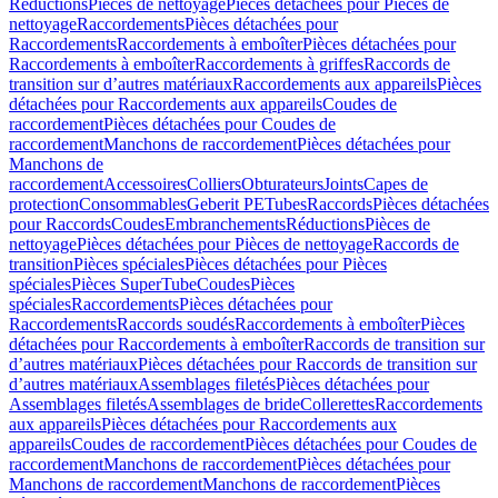
Réductions
Pièces de nettoyage
Pièces détachées pour Pièces de
nettoyage
Raccordements
Pièces détachées pour
Raccordements
Raccordements à emboîter
Pièces détachées pour
Raccordements à emboîter
Raccordements à griffes
Raccords de
transition sur d’autres matériaux
Raccordements aux appareils
Pièces
détachées pour Raccordements aux appareils
Coudes de
raccordement
Pièces détachées pour Coudes de
raccordement
Manchons de raccordement
Pièces détachées pour
Manchons de
raccordement
Accessoires
Colliers
Obturateurs
Joints
Capes de
protection
Consommables
Geberit PE
Tubes
Raccords
Pièces détachées
pour Raccords
Coudes
Embranchements
Réductions
Pièces de
nettoyage
Pièces détachées pour Pièces de nettoyage
Raccords de
transition
Pièces spéciales
Pièces détachées pour Pièces
spéciales
Pièces SuperTube
Coudes
Pièces
spéciales
Raccordements
Pièces détachées pour
Raccordements
Raccords soudés
Raccordements à emboîter
Pièces
détachées pour Raccordements à emboîter
Raccords de transition sur
d’autres matériaux
Pièces détachées pour Raccords de transition sur
d’autres matériaux
Assemblages filetés
Pièces détachées pour
Assemblages filetés
Assemblages de bride
Collerettes
Raccordements
aux appareils
Pièces détachées pour Raccordements aux
appareils
Coudes de raccordement
Pièces détachées pour Coudes de
raccordement
Manchons de raccordement
Pièces détachées pour
Manchons de raccordement
Manchons de raccordement
Pièces