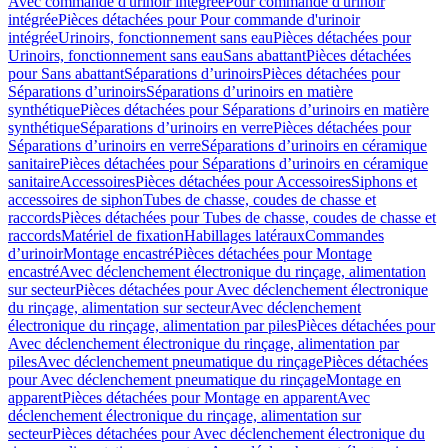
Avec commande d'urinoir intégrée
Pour commande d'urinoir
intégrée
Pièces détachées pour Pour commande d'urinoir
intégrée
Urinoirs, fonctionnement sans eau
Pièces détachées pour
Urinoirs, fonctionnement sans eau
Sans abattant
Pièces détachées
pour Sans abattant
Séparations d’urinoirs
Pièces détachées pour
Séparations d’urinoirs
Séparations d’urinoirs en matière
synthétique
Pièces détachées pour Séparations d’urinoirs en matière
synthétique
Séparations d’urinoirs en verre
Pièces détachées pour
Séparations d’urinoirs en verre
Séparations d’urinoirs en céramique
sanitaire
Pièces détachées pour Séparations d’urinoirs en céramique
sanitaire
Accessoires
Pièces détachées pour Accessoires
Siphons et
accessoires de siphon
Tubes de chasse, coudes de chasse et
raccords
Pièces détachées pour Tubes de chasse, coudes de chasse et
raccords
Matériel de fixation
Habillages latéraux
Commandes
dʼurinoir
Montage encastré
Pièces détachées pour Montage
encastré
Avec déclenchement électronique du rinçage, alimentation
sur secteur
Pièces détachées pour Avec déclenchement électronique
du rinçage, alimentation sur secteur
Avec déclenchement
électronique du rinçage, alimentation par piles
Pièces détachées pour
Avec déclenchement électronique du rinçage, alimentation par
piles
Avec déclenchement pneumatique du rinçage
Pièces détachées
pour Avec déclenchement pneumatique du rinçage
Montage en
apparent
Pièces détachées pour Montage en apparent
Avec
déclenchement électronique du rinçage, alimentation sur
secteur
Pièces détachées pour Avec déclenchement électronique du