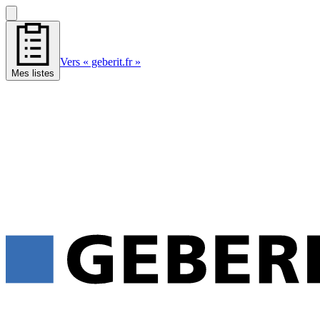
Vers « geberit.fr »
Mes listes