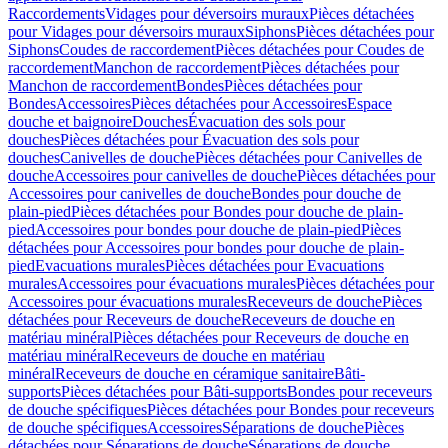
Raccordements
Vidages pour déversoirs muraux
Pièces détachées
pour Vidages pour déversoirs muraux
Siphons
Pièces détachées pour
Siphons
Coudes de raccordement
Pièces détachées pour Coudes de
raccordement
Manchon de raccordement
Pièces détachées pour
Manchon de raccordement
Bondes
Pièces détachées pour
Bondes
Accessoires
Pièces détachées pour Accessoires
Espace
douche et baignoire
Douches
Évacuation des sols pour
douches
Pièces détachées pour Évacuation des sols pour
douches
Canivelles de douche
Pièces détachées pour Canivelles de
douche
Accessoires pour canivelles de douche
Pièces détachées pour
Accessoires pour canivelles de douche
Bondes pour douche de
plain-pied
Pièces détachées pour Bondes pour douche de plain-
pied
Accessoires pour bondes pour douche de plain-pied
Pièces
détachées pour Accessoires pour bondes pour douche de plain-
pied
Evacuations murales
Pièces détachées pour Evacuations
murales
Accessoires pour évacuations murales
Pièces détachées pour
Accessoires pour évacuations murales
Receveurs de douche
Pièces
détachées pour Receveurs de douche
Receveurs de douche en
matériau minéral
Pièces détachées pour Receveurs de douche en
matériau minéral
Receveurs de douche en matériau
minéral
Receveurs de douche en céramique sanitaire
Bâti-
supports
Pièces détachées pour Bâti-supports
Bondes pour receveurs
de douche spécifiques
Pièces détachées pour Bondes pour receveurs
de douche spécifiques
Accessoires
Séparations de douche
Pièces
détachées pour Séparations de douche
Séparations de douche