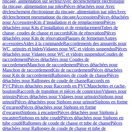
rinçage, alimentation sur secteur
Avec déclenchement électronique
du rinçage, alimentation par piles
Pièces détachées pour Avec
déclenchement électronique du rinçage, alimentation par piles
Avec
déclenchement pneumatique du rinçage
Accessoires
Pièces détachées
pour Accessoires
Kits d’installation et de remplacement
Pièces
détachées pour Kits d’installation et de remplacement
Tubes de
chasse, coudes de chasse et raccords
Kits de rénovation
Pièces
détachées pour Kits de rénovation
Plaques de fermeture
Autres
accessoires
Aides à la commande
Raccordements des appareils pour
WC, urinoirs et bidets
Vidages pour WC et vidoirs suspendus
Pièces
détachées pour Vidages pour WC et vidoirs suspendus
Coudes de
raccordement
Pièces détachées pour Coudes de
raccordement
Manchon de raccordement
Pièces détachées pour
Manchon de raccordement
Kits de raccordement
Pièces détachées
pour Kits de raccordement
Rallonges de coude de chasse
Pièces
détachées pour Rallonges de coude de chasse
Raccords en
PVC
Pièces détachées pour Raccords en PVC
Manchettes et cache-
boulons
Raccords de transition et pièces de connexion
Vidages pour
urinoirs
Pièces détachées pour Vidages pour urinoirs
Siphons pour
urinoir
Pièces détachées pour Siphons pour urinoir
Siphons en forme
d’escargot
Pièces détachées pour Siphons en forme
d’escargot
Siphons à encastrer
Pièces détachées pour Siphons à
encastrer
Siphons en tube coudé
Pièces détachées pour Siphons en
tube coudé
Rallonges de coude de chasse et tube de chasse
Pièces
détachées pour Rallonges de coude de chasse et tube de