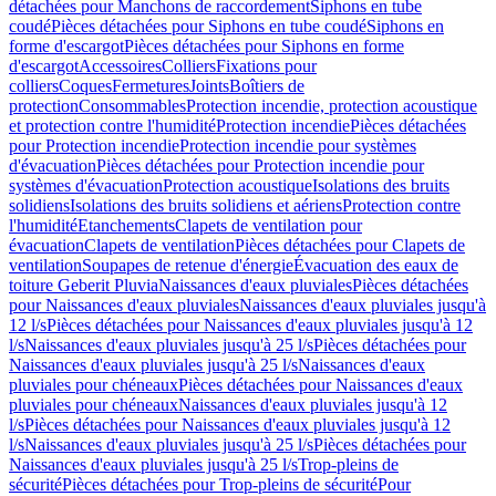
détachées pour Manchons de raccordement
Siphons en tube
coudé
Pièces détachées pour Siphons en tube coudé
Siphons en
forme d'escargot
Pièces détachées pour Siphons en forme
d'escargot
Accessoires
Colliers
Fixations pour
colliers
Coques
Fermetures
Joints
Boîtiers de
protection
Consommables
Protection incendie, protection acoustique
et protection contre l'humidité
Protection incendie
Pièces détachées
pour Protection incendie
Protection incendie pour systèmes
d'évacuation
Pièces détachées pour Protection incendie pour
systèmes d'évacuation
Protection acoustique
Isolations des bruits
solidiens
Isolations des bruits solidiens et aériens
Protection contre
l'humidité
Etanchements
Clapets de ventilation pour
évacuation
Clapets de ventilation
Pièces détachées pour Clapets de
ventilation
Soupapes de retenue d'énergie
Évacuation des eaux de
toiture Geberit Pluvia
Naissances d'eaux pluviales
Pièces détachées
pour Naissances d'eaux pluviales
Naissances d'eaux pluviales jusqu'à
12 l/s
Pièces détachées pour Naissances d'eaux pluviales jusqu'à 12
l/s
Naissances d'eaux pluviales jusqu'à 25 l/s
Pièces détachées pour
Naissances d'eaux pluviales jusqu'à 25 l/s
Naissances d'eaux
pluviales pour chéneaux
Pièces détachées pour Naissances d'eaux
pluviales pour chéneaux
Naissances d'eaux pluviales jusqu'à 12
l/s
Pièces détachées pour Naissances d'eaux pluviales jusqu'à 12
l/s
Naissances d'eaux pluviales jusqu'à 25 l/s
Pièces détachées pour
Naissances d'eaux pluviales jusqu'à 25 l/s
Trop-pleins de
sécurité
Pièces détachées pour Trop-pleins de sécurité
Pour