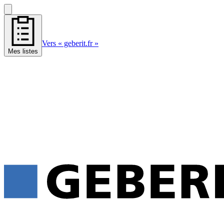
Vers « geberit.fr »
Mes listes