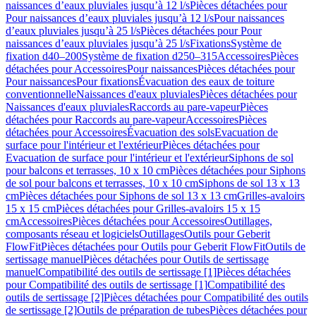
naissances d’eaux pluviales jusqu’à 12 l/s
Pièces détachées pour
Pour naissances d’eaux pluviales jusqu’à 12 l/s
Pour naissances
d’eaux pluviales jusqu’à 25 l/s
Pièces détachées pour Pour
naissances d’eaux pluviales jusqu’à 25 l/s
Fixations
Système de
fixation d40–200
Système de fixation d250–315
Accessoires
Pièces
détachées pour Accessoires
Pour naissances
Pièces détachées pour
Pour naissances
Pour fixations
Évacuation des eaux de toiture
conventionnelle
Naissances d'eaux pluviales
Pièces détachées pour
Naissances d'eaux pluviales
Raccords au pare-vapeur
Pièces
détachées pour Raccords au pare-vapeur
Accessoires
Pièces
détachées pour Accessoires
Évacuation des sols
Evacuation de
surface pour l'intérieur et l'extérieur
Pièces détachées pour
Evacuation de surface pour l'intérieur et l'extérieur
Siphons de sol
pour balcons et terrasses, 10 x 10 cm
Pièces détachées pour Siphons
de sol pour balcons et terrasses, 10 x 10 cm
Siphons de sol 13 x 13
cm
Pièces détachées pour Siphons de sol 13 x 13 cm
Grilles-avaloirs
15 x 15 cm
Pièces détachées pour Grilles-avaloirs 15 x 15
cm
Accessoires
Pièces détachées pour Accessoires
Outillages,
composants réseau et logiciels
Outillages
Outils pour Geberit
FlowFit
Pièces détachées pour Outils pour Geberit FlowFit
Outils de
sertissage manuel
Pièces détachées pour Outils de sertissage
manuel
Compatibilité des outils de sertissage [1]
Pièces détachées
pour Compatibilité des outils de sertissage [1]
Compatibilité des
outils de sertissage [2]
Pièces détachées pour Compatibilité des outils
de sertissage [2]
Outils de préparation de tubes
Pièces détachées pour