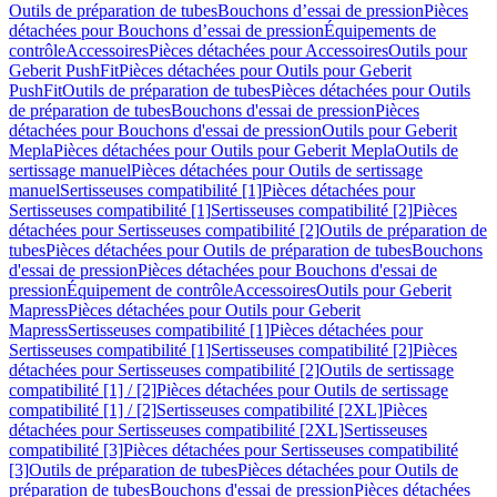
Outils de préparation de tubes
Bouchons d’essai de pression
Pièces
détachées pour Bouchons d’essai de pression
Équipements de
contrôle
Accessoires
Pièces détachées pour Accessoires
Outils pour
Geberit PushFit
Pièces détachées pour Outils pour Geberit
PushFit
Outils de préparation de tubes
Pièces détachées pour Outils
de préparation de tubes
Bouchons d'essai de pression
Pièces
détachées pour Bouchons d'essai de pression
Outils pour Geberit
Mepla
Pièces détachées pour Outils pour Geberit Mepla
Outils de
sertissage manuel
Pièces détachées pour Outils de sertissage
manuel
Sertisseuses compatibilité [1]
Pièces détachées pour
Sertisseuses compatibilité [1]
Sertisseuses compatibilité [2]
Pièces
détachées pour Sertisseuses compatibilité [2]
Outils de préparation de
tubes
Pièces détachées pour Outils de préparation de tubes
Bouchons
d'essai de pression
Pièces détachées pour Bouchons d'essai de
pression
Équipement de contrôle
Accessoires
Outils pour Geberit
Mapress
Pièces détachées pour Outils pour Geberit
Mapress
Sertisseuses compatibilité [1]
Pièces détachées pour
Sertisseuses compatibilité [1]
Sertisseuses compatibilité [2]
Pièces
détachées pour Sertisseuses compatibilité [2]
Outils de sertissage
compatibilité [1] / [2]
Pièces détachées pour Outils de sertissage
compatibilité [1] / [2]
Sertisseuses compatibilité [2XL]
Pièces
détachées pour Sertisseuses compatibilité [2XL]
Sertisseuses
compatibilité [3]
Pièces détachées pour Sertisseuses compatibilité
[3]
Outils de préparation de tubes
Pièces détachées pour Outils de
préparation de tubes
Bouchons d'essai de pression
Pièces détachées