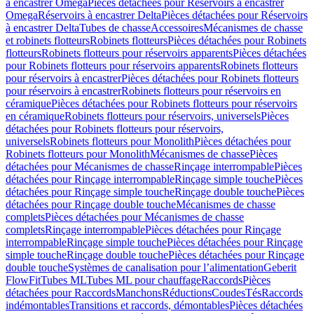
à encastrer Omega
Pièces détachées pour Réservoirs à encastrer
Omega
Réservoirs à encastrer Delta
Pièces détachées pour Réservoirs
à encastrer Delta
Tubes de chasse
Accessoires
Mécanismes de chasse
et robinets flotteurs
Robinets flotteurs
Pièces détachées pour Robinets
flotteurs
Robinets flotteurs pour réservoirs apparents
Pièces détachées
pour Robinets flotteurs pour réservoirs apparents
Robinets flotteurs
pour réservoirs à encastrer
Pièces détachées pour Robinets flotteurs
pour réservoirs à encastrer
Robinets flotteurs pour réservoirs en
céramique
Pièces détachées pour Robinets flotteurs pour réservoirs
en céramique
Robinets flotteurs pour réservoirs, universels
Pièces
détachées pour Robinets flotteurs pour réservoirs,
universels
Robinets flotteurs pour Monolith
Pièces détachées pour
Robinets flotteurs pour Monolith
Mécanismes de chasse
Pièces
détachées pour Mécanismes de chasse
Rinçage interrompable
Pièces
détachées pour Rinçage interrompable
Rinçage simple touche
Pièces
détachées pour Rinçage simple touche
Rinçage double touche
Pièces
détachées pour Rinçage double touche
Mécanismes de chasse
complets
Pièces détachées pour Mécanismes de chasse
complets
Rinçage interrompable
Pièces détachées pour Rinçage
interrompable
Rinçage simple touche
Pièces détachées pour Rinçage
simple touche
Rinçage double touche
Pièces détachées pour Rinçage
double touche
Systèmes de canalisation pour l’alimentation
Geberit
FlowFit
Tubes ML
Tubes ML pour chauffage
Raccords
Pièces
détachées pour Raccords
Manchons
Réductions
Coudes
Tés
Raccords
indémontables
Transitions et raccords, démontables
Pièces détachées