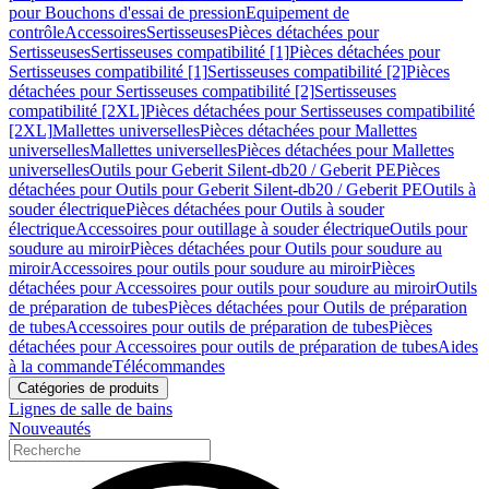
pour Bouchons d'essai de pression
Equipement de
contrôle
Accessoires
Sertisseuses
Pièces détachées pour
Sertisseuses
Sertisseuses compatibilité [1]
Pièces détachées pour
Sertisseuses compatibilité [1]
Sertisseuses compatibilité [2]
Pièces
détachées pour Sertisseuses compatibilité [2]
Sertisseuses
compatibilité [2XL]
Pièces détachées pour Sertisseuses compatibilité
[2XL]
Mallettes universelles
Pièces détachées pour Mallettes
universelles
Mallettes universelles
Pièces détachées pour Mallettes
universelles
Outils pour Geberit Silent-db20 / Geberit PE
Pièces
détachées pour Outils pour Geberit Silent-db20 / Geberit PE
Outils à
souder électrique
Pièces détachées pour Outils à souder
électrique
Accessoires pour outillage à souder électrique
Outils pour
soudure au miroir
Pièces détachées pour Outils pour soudure au
miroir
Accessoires pour outils pour soudure au miroir
Pièces
détachées pour Accessoires pour outils pour soudure au miroir
Outils
de préparation de tubes
Pièces détachées pour Outils de préparation
de tubes
Accessoires pour outils de préparation de tubes
Pièces
détachées pour Accessoires pour outils de préparation de tubes
Aides
à la commande
Télécommandes
Catégories de produits
Lignes de salle de bains
Nouveautés