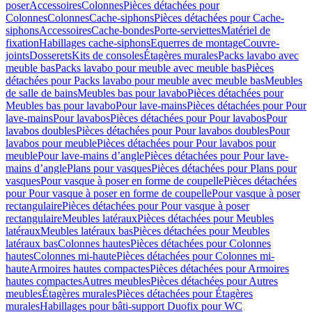
poser
Accessoires
Colonnes
Pièces détachées pour
Colonnes
Colonnes
Cache-siphons
Pièces détachées pour Cache-
siphons
Accessoires
Cache-bondes
Porte-serviettes
Matériel de
fixation
Habillages cache-siphons
Equerres de montage
Couvre-
joints
Dosserets
Kits de consoles
Étagères murales
Packs lavabo avec
meuble bas
Packs lavabo pour meuble avec meuble bas
Pièces
détachées pour Packs lavabo pour meuble avec meuble bas
Meubles
de salle de bains
Meubles bas pour lavabo
Pièces détachées pour
Meubles bas pour lavabo
Pour lave-mains
Pièces détachées pour Pour
lave-mains
Pour lavabos
Pièces détachées pour Pour lavabos
Pour
lavabos doubles
Pièces détachées pour Pour lavabos doubles
Pour
lavabos pour meuble
Pièces détachées pour Pour lavabos pour
meuble
Pour lave-mains d’angle
Pièces détachées pour Pour lave-
mains d’angle
Plans pour vasques
Pièces détachées pour Plans pour
vasques
Pour vasque à poser en forme de coupelle
Pièces détachées
pour Pour vasque à poser en forme de coupelle
Pour vasque à poser
rectangulaire
Pièces détachées pour Pour vasque à poser
rectangulaire
Meubles latéraux
Pièces détachées pour Meubles
latéraux
Meubles latéraux bas
Pièces détachées pour Meubles
latéraux bas
Colonnes hautes
Pièces détachées pour Colonnes
hautes
Colonnes mi-haute
Pièces détachées pour Colonnes mi-
haute
Armoires hautes compactes
Pièces détachées pour Armoires
hautes compactes
Autres meubles
Pièces détachées pour Autres
meubles
Étagères murales
Pièces détachées pour Étagères
murales
Habillages pour bâti-support Duofix pour WC