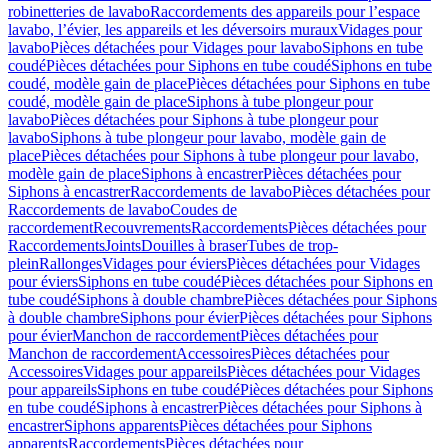
robinetteries de lavabo
Raccordements des appareils pour l’espace
lavabo, l’évier, les appareils et les déversoirs muraux
Vidages pour
lavabo
Pièces détachées pour Vidages pour lavabo
Siphons en tube
coudé
Pièces détachées pour Siphons en tube coudé
Siphons en tube
coudé, modèle gain de place
Pièces détachées pour Siphons en tube
coudé, modèle gain de place
Siphons à tube plongeur pour
lavabo
Pièces détachées pour Siphons à tube plongeur pour
lavabo
Siphons à tube plongeur pour lavabo, modèle gain de
place
Pièces détachées pour Siphons à tube plongeur pour lavabo,
modèle gain de place
Siphons à encastrer
Pièces détachées pour
Siphons à encastrer
Raccordements de lavabo
Pièces détachées pour
Raccordements de lavabo
Coudes de
raccordement
Recouvrements
Raccordements
Pièces détachées pour
Raccordements
Joints
Douilles à braser
Tubes de trop-
plein
Rallonges
Vidages pour éviers
Pièces détachées pour Vidages
pour éviers
Siphons en tube coudé
Pièces détachées pour Siphons en
tube coudé
Siphons à double chambre
Pièces détachées pour Siphons
à double chambre
Siphons pour évier
Pièces détachées pour Siphons
pour évier
Manchon de raccordement
Pièces détachées pour
Manchon de raccordement
Accessoires
Pièces détachées pour
Accessoires
Vidages pour appareils
Pièces détachées pour Vidages
pour appareils
Siphons en tube coudé
Pièces détachées pour Siphons
en tube coudé
Siphons à encastrer
Pièces détachées pour Siphons à
encastrer
Siphons apparents
Pièces détachées pour Siphons
apparents
Raccordements
Pièces détachées pour