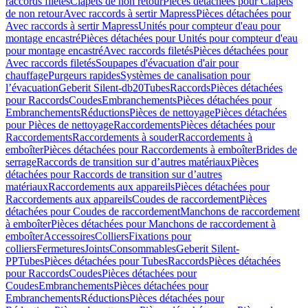
raccords filetés
Clapets de non retour
Pièces détachées pour Clapets
de non retour
Avec raccords à sertir Mapress
Pièces détachées pour
Avec raccords à sertir Mapress
Unités pour compteur d'eau pour
montage encastré
Pièces détachées pour Unités pour compteur d'eau
pour montage encastré
Avec raccords filetés
Pièces détachées pour
Avec raccords filetés
Soupapes d'évacuation d'air pour
chauffage
Purgeurs rapides
Systèmes de canalisation pour
l’évacuation
Geberit Silent-db20
Tubes
Raccords
Pièces détachées
pour Raccords
Coudes
Embranchements
Pièces détachées pour
Embranchements
Réductions
Pièces de nettoyage
Pièces détachées
pour Pièces de nettoyage
Raccordements
Pièces détachées pour
Raccordements
Raccordements à souder
Raccordements à
emboîter
Pièces détachées pour Raccordements à emboîter
Brides de
serrage
Raccords de transition sur d’autres matériaux
Pièces
détachées pour Raccords de transition sur d’autres
matériaux
Raccordements aux appareils
Pièces détachées pour
Raccordements aux appareils
Coudes de raccordement
Pièces
détachées pour Coudes de raccordement
Manchons de raccordement
à emboîter
Pièces détachées pour Manchons de raccordement à
emboîter
Accessoires
Colliers
Fixations pour
colliers
Fermetures
Joints
Consommables
Geberit Silent-
PP
Tubes
Pièces détachées pour Tubes
Raccords
Pièces détachées
pour Raccords
Coudes
Pièces détachées pour
Coudes
Embranchements
Pièces détachées pour
Embranchements
Réductions
Pièces détachées pour