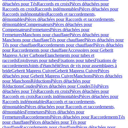
détachées pour Tés
Raccords en croix
Pièces détachées pour
Raccords en croix
Raccords indémontables
Pièces détachées pour
Raccords indémontables
Raccords et raccordements,
démontables
Pièces détachées pour Raccords et raccordements,
démontables
Compensateurs
Pièces détachées pour
Compensateurs
Fermetures
Pièces détachées pour
Fermetures
Manchons pour chauffage
Pièces détachées pour
Manchons pour chauffage
Tés pour chauffage
Pièces détachées pour
Tés pour chauffage
Raccordements pour chauffage
Pièces détachées
pour Raccordements pour chauffage
Accessoires pour Geberit
Mapress Acier Carbone
Etanchements pour tubes et
raccords
Enjoliveurs pour tubes
Fixations pour tubes
Fixations de
raccordements
Joints d'étanchéité
Jeux de vis pour assemblages à
bride
Geberit Mapress Cuivre
Geberit Mapress Cuivre
Pièces
détachées pour Geberit Mapress Cuivre
Manchons
Pièces détachées
pour Manchons
Réductions
Pièces détachées pour
Réductions
Coudes
Pièces détachées pour Coudes
Tés
Pièces
détachées pour Tés
Raccords en croix
Pièces détachées pour
Raccords en croix
Raccords indémontables
Pièces détachées pour
Raccords indémontables
Raccords et raccordements,
démontables
Pièces détachées pour Raccords et raccordements,
démontables
Fermetures
Pièces détachées pour
Fermetures
Raccordements
Pièces détachées pour Raccordements
Tés
pour chauffage
Pièces détachées pour Tés pour
chauffage
Raccordements pour chauffage
Pièces détachées pour