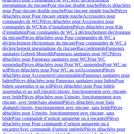
pneumatique du rinçage
Pour rinçage double touche
Pièces détachées
pour Pour rinçage double touche
Pour rinçage simple touche
Pièces
détachées pour Pour rinçage simple touche
Accessoires pour
commandes de WC
Pièces détachées pour Accessoires pour
commandes de WC
Kits d’installation
Pièces détachées pour Kits
d’installation
Pour commandes de WC à déclenchement électronique
du rinçage
Pièces détachées pour Pour commandes de WC à
déclenchement électronique du rinçage
Pour commandes de WC à
déclenchement pneumatique du rinçage
Raccordements
Panneaux
sanitaires Geberit Monolith
Panneaux sanitaires pour WC
Pièces
détachées pour Panneaux sanitaires pour WC
Pour WC
suspendus
Pièces détachées pour Pour WC suspendus
Pour WC au
sol
Pièces détachées pour Pour WC au sol
Accessoires
Pièces
détachées pour Accessoires
Consommables
Panneaux sanitaires pour
bidets
Pièces détachées pour Panneaux sanitaires pour bidets
Pour
bidets suspendus et au sol
Pièces détachées pour Pour bidets
suspendus et au sol
Urinoirs
Urinoirs, fonctionnement avec rinçage,
avec bride
Pièces détachées pour Urinoirs, fonctionnement avec
rinçage, avec bride
Sans abattant
Pièces détachées pour Sans
abattant
Urinoirs, fonctionnement avec rinçage, sans bride
Pièces
détachées pour Urinoirs, fonctionnement avec rinçage, sans
bride
Pour commande d’urinoir apparente ou à encastrer
Pièces
détachées pour Pour commande d’urinoir apparente ou à
encastrer
Avec commande d'urinoir intégrée
Pièces détachées pour