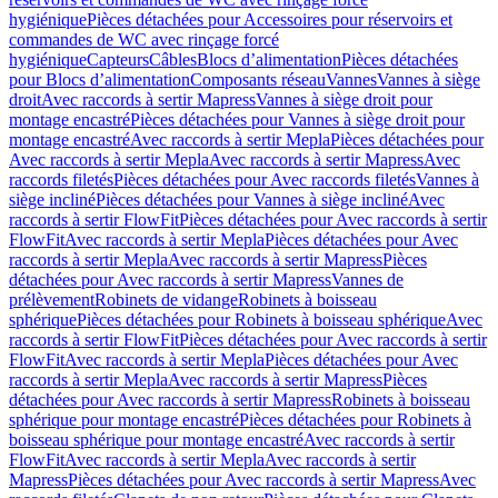
hygiénique
Pièces détachées pour Accessoires pour réservoirs et
commandes de WC avec rinçage forcé
hygiénique
Capteurs
Câbles
Blocs d’alimentation
Pièces détachées
pour Blocs d’alimentation
Composants réseau
Vannes
Vannes à siège
droit
Avec raccords à sertir Mapress
Vannes à siège droit pour
montage encastré
Pièces détachées pour Vannes à siège droit pour
montage encastré
Avec raccords à sertir Mepla
Pièces détachées pour
Avec raccords à sertir Mepla
Avec raccords à sertir Mapress
Avec
raccords filetés
Pièces détachées pour Avec raccords filetés
Vannes à
siège incliné
Pièces détachées pour Vannes à siège incliné
Avec
raccords à sertir FlowFit
Pièces détachées pour Avec raccords à sertir
FlowFit
Avec raccords à sertir Mepla
Pièces détachées pour Avec
raccords à sertir Mepla
Avec raccords à sertir Mapress
Pièces
détachées pour Avec raccords à sertir Mapress
Vannes de
prélèvement
Robinets de vidange
Robinets à boisseau
sphérique
Pièces détachées pour Robinets à boisseau sphérique
Avec
raccords à sertir FlowFit
Pièces détachées pour Avec raccords à sertir
FlowFit
Avec raccords à sertir Mepla
Pièces détachées pour Avec
raccords à sertir Mepla
Avec raccords à sertir Mapress
Pièces
détachées pour Avec raccords à sertir Mapress
Robinets à boisseau
sphérique pour montage encastré
Pièces détachées pour Robinets à
boisseau sphérique pour montage encastré
Avec raccords à sertir
FlowFit
Avec raccords à sertir Mepla
Avec raccords à sertir
Mapress
Pièces détachées pour Avec raccords à sertir Mapress
Avec