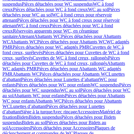
suspendus
Pièces détachées pour WC suspendus
WC à fond
creux
Pièces détachées pour WC à fond creux
WC au sol
Pièces
détachées pour WC au sol
WC à fond creux pour réservoir
attenant
Pièces détachées pour WC à fond creux pour réservoir
attenant
WC à fond creux
Pièces détachées pour WC à fond
creux
Réservoirs apparents pour WC, en céramique
sanitaire
Attenant
Abattants WC
Pièces détachées pour Abattants
WC
Abattants WC
Pièces détachées pour Abattants WC
WC adaptés
PMR
Pièces détachées pour WC adaptés PMR
Cuvettes de WC à
fond creux, surélevés
Pièces détachées pour Cuvettes de WC à fond
creux, surélevés
Cuvettes de WC à fond creux, rallongés
Pièces
détachées pour Cuvettes de WC à fond creux, rallongés
Abattants
WC adaptés PMR
Pièces détachées pour Abattants WC adaptés
PMR
Abattants WC
Pièces détachées pour Abattants WC
Lunettes
d’abattant
Pièces détachées pour Lunettes d’abattant
WC pour
enfants
Pièces détachées pour WC pour enfants
WC suspendus
Pièces
détachées pour WC suspendus
WC au sol
Pièces détachées pour WC
au sol
Abattants WC pour enfants
Pièces détachées pour Abattants
WC pour enfants
Abattants WC
Pièces détachées pour Abattants
WC
Lunettes d’abattant
Pièces détachées pour Lunettes
d’abattant
Siège à la turque
Avec rinçage
Accessoires
Matériel de
fixation
Bidets
Bidets suspendus
Pièces détachées pour Bidets
suspendus
Bidets au sol
Pièces détachées pour Bidets au
sol
Accessoires
Pièces détachées pour Accessoires
Plaques de
déclenchement et commandes de WC
Plaques de