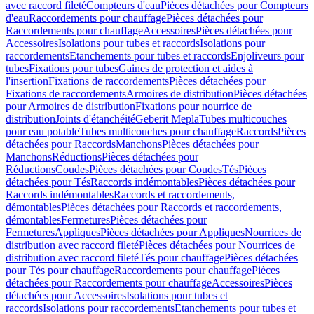
avec raccord fileté
Compteurs d'eau
Pièces détachées pour Compteurs
d'eau
Raccordements pour chauffage
Pièces détachées pour
Raccordements pour chauffage
Accessoires
Pièces détachées pour
Accessoires
Isolations pour tubes et raccords
Isolations pour
raccordements
Etanchements pour tubes et raccords
Enjoliveurs pour
tubes
Fixations pour tubes
Gaines de protection et aides à
l'insertion
Fixations de raccordements
Pièces détachées pour
Fixations de raccordements
Armoires de distribution
Pièces détachées
pour Armoires de distribution
Fixations pour nourrice de
distribution
Joints d'étanchéité
Geberit Mepla
Tubes multicouches
pour eau potable
Tubes multicouches pour chauffage
Raccords
Pièces
détachées pour Raccords
Manchons
Pièces détachées pour
Manchons
Réductions
Pièces détachées pour
Réductions
Coudes
Pièces détachées pour Coudes
Tés
Pièces
détachées pour Tés
Raccords indémontables
Pièces détachées pour
Raccords indémontables
Raccords et raccordements,
démontables
Pièces détachées pour Raccords et raccordements,
démontables
Fermetures
Pièces détachées pour
Fermetures
Appliques
Pièces détachées pour Appliques
Nourrices de
distribution avec raccord fileté
Pièces détachées pour Nourrices de
distribution avec raccord fileté
Tés pour chauffage
Pièces détachées
pour Tés pour chauffage
Raccordements pour chauffage
Pièces
détachées pour Raccordements pour chauffage
Accessoires
Pièces
détachées pour Accessoires
Isolations pour tubes et
raccords
Isolations pour raccordements
Etanchements pour tubes et