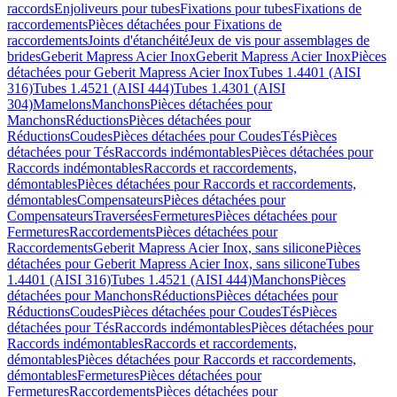
raccords
Enjoliveurs pour tubes
Fixations pour tubes
Fixations de
raccordements
Pièces détachées pour Fixations de
raccordements
Joints d'étanchéité
Jeux de vis pour assemblages de
brides
Geberit Mapress Acier Inox
Geberit Mapress Acier Inox
Pièces
détachées pour Geberit Mapress Acier Inox
Tubes 1.4401 (AISI
316)
Tubes 1.4521 (AISI 444)
Tubes 1.4301 (AISI
304)
Mamelons
Manchons
Pièces détachées pour
Manchons
Réductions
Pièces détachées pour
Réductions
Coudes
Pièces détachées pour Coudes
Tés
Pièces
détachées pour Tés
Raccords indémontables
Pièces détachées pour
Raccords indémontables
Raccords et raccordements,
démontables
Pièces détachées pour Raccords et raccordements,
démontables
Compensateurs
Pièces détachées pour
Compensateurs
Traversées
Fermetures
Pièces détachées pour
Fermetures
Raccordements
Pièces détachées pour
Raccordements
Geberit Mapress Acier Inox, sans silicone
Pièces
détachées pour Geberit Mapress Acier Inox, sans silicone
Tubes
1.4401 (AISI 316)
Tubes 1.4521 (AISI 444)
Manchons
Pièces
détachées pour Manchons
Réductions
Pièces détachées pour
Réductions
Coudes
Pièces détachées pour Coudes
Tés
Pièces
détachées pour Tés
Raccords indémontables
Pièces détachées pour
Raccords indémontables
Raccords et raccordements,
démontables
Pièces détachées pour Raccords et raccordements,
démontables
Fermetures
Pièces détachées pour
Fermetures
Raccordements
Pièces détachées pour