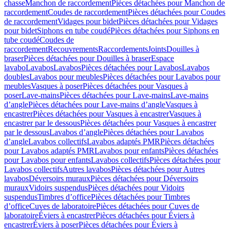
chasse
Manchon de raccordement
Pièces détachées pour Manchon de
raccordement
Coudes de raccordement
Pièces détachées pour Coudes
de raccordement
Vidages pour bidet
Pièces détachées pour Vidages
pour bidet
Siphons en tube coudé
Pièces détachées pour Siphons en
tube coudé
Coudes de
raccordement
Recouvrements
Raccordements
Joints
Douilles à
braser
Pièces détachées pour Douilles à braser
Espace
lavabo
Lavabos
Lavabos
Pièces détachées pour Lavabos
Lavabos
doubles
Lavabos pour meubles
Pièces détachées pour Lavabos pour
meubles
Vasques à poser
Pièces détachées pour Vasques à
poser
Lave-mains
Pièces détachées pour Lave-mains
Lave-mains
d’angle
Pièces détachées pour Lave-mains d’angle
Vasques à
encastrer
Pièces détachées pour Vasques à encastrer
Vasques à
encastrer par le dessous
Pièces détachées pour Vasques à encastrer
par le dessous
Lavabos d’angle
Pièces détachées pour Lavabos
d’angle
Lavabos collectifs
Lavabos adaptés PMR
Pièces détachées
pour Lavabos adaptés PMR
Lavabos pour enfants
Pièces détachées
pour Lavabos pour enfants
Lavabos collectifs
Pièces détachées pour
Lavabos collectifs
Autres lavabos
Pièces détachées pour Autres
lavabos
Déversoirs muraux
Pièces détachées pour Déversoirs
muraux
Vidoirs suspendus
Pièces détachées pour Vidoirs
suspendus
Timbres dʼoffice
Pièces détachées pour Timbres
dʼoffice
Cuves de laboratoire
Pièces détachées pour Cuves de
laboratoire
Éviers à encastrer
Pièces détachées pour Éviers à
encastrer
Éviers à poser
Pièces détachées pour Éviers à