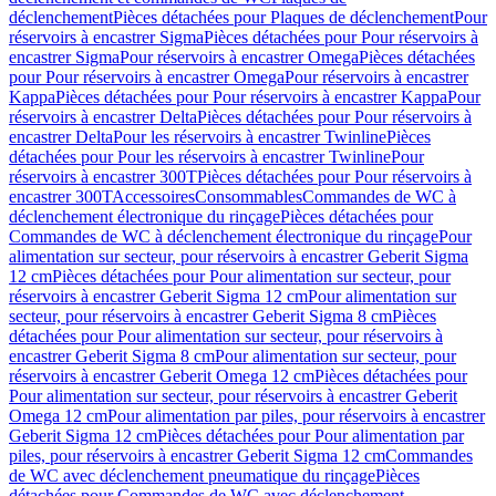
déclenchement
Pièces détachées pour Plaques de déclenchement
Pour
réservoirs à encastrer Sigma
Pièces détachées pour Pour réservoirs à
encastrer Sigma
Pour réservoirs à encastrer Omega
Pièces détachées
pour Pour réservoirs à encastrer Omega
Pour réservoirs à encastrer
Kappa
Pièces détachées pour Pour réservoirs à encastrer Kappa
Pour
réservoirs à encastrer Delta
Pièces détachées pour Pour réservoirs à
encastrer Delta
Pour les réservoirs à encastrer Twinline
Pièces
détachées pour Pour les réservoirs à encastrer Twinline
Pour
réservoirs à encastrer 300T
Pièces détachées pour Pour réservoirs à
encastrer 300T
Accessoires
Consommables
Commandes de WC à
déclenchement électronique du rinçage
Pièces détachées pour
Commandes de WC à déclenchement électronique du rinçage
Pour
alimentation sur secteur, pour réservoirs à encastrer Geberit Sigma
12 cm
Pièces détachées pour Pour alimentation sur secteur, pour
réservoirs à encastrer Geberit Sigma 12 cm
Pour alimentation sur
secteur, pour réservoirs à encastrer Geberit Sigma 8 cm
Pièces
détachées pour Pour alimentation sur secteur, pour réservoirs à
encastrer Geberit Sigma 8 cm
Pour alimentation sur secteur, pour
réservoirs à encastrer Geberit Omega 12 cm
Pièces détachées pour
Pour alimentation sur secteur, pour réservoirs à encastrer Geberit
Omega 12 cm
Pour alimentation par piles, pour réservoirs à encastrer
Geberit Sigma 12 cm
Pièces détachées pour Pour alimentation par
piles, pour réservoirs à encastrer Geberit Sigma 12 cm
Commandes
de WC avec déclenchement pneumatique du rinçage
Pièces
détachées pour Commandes de WC avec déclenchement