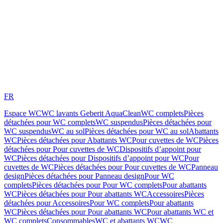
FR
Espace WC
WC lavants Geberit AquaClean
WC complets
Pièces
détachées pour WC complets
WC suspendus
Pièces détachées pour
WC suspendus
WC au sol
Pièces détachées pour WC au sol
Abattants
WC
Pièces détachées pour Abattants WC
Pour cuvettes de WC
Pièces
détachées pour Pour cuvettes de WC
Dispositifs d’appoint pour
WC
Pièces détachées pour Dispositifs d’appoint pour WC
Pour
cuvettes de WC
Pièces détachées pour Pour cuvettes de WC
Panneau
design
Pièces détachées pour Panneau design
Pour WC
complets
Pièces détachées pour Pour WC complets
Pour abattants
WC
Pièces détachées pour Pour abattants WC
Accessoires
Pièces
détachées pour Accessoires
Pour WC complets
Pour abattants
WC
Pièces détachées pour Pour abattants WC
Pour abattants WC et
WC complets
Consommables
WC et abattants WC
WC