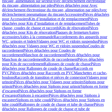
rinçage, alimentation sur secteur
Avec déclenchement électronique
du rinçage, alimentation par piles
Pièces détachées pour Avec
déclenchement électronique du rinçage, alimentation par piles
Avec
déclenchement pneumatique du rinçage
Accessoires
Pièces détachées
pour Accessoires
Kits d’installation et de remplacement
Pièces
détachées pour Kits d’installation et de remplacement
Tubes de
chasse, coudes de chasse et raccords
Kits de rénovation
Pièces
détachées pour Kits de rénovation
Plaques de fermeture
Autres
accessoires
Aides à la commande
Raccordements des appareils pour
WC, urinoirs et bidets
Vidages pour WC et vidoirs suspendus
Pièces
détachées pour Vidages pour WC et vidoirs suspendus
Coudes de
raccordement
Pièces détachées pour Coudes de
raccordement
Manchon de raccordement
Pièces détachées pour
Manchon de raccordement
Kits de raccordement
Pièces détachées
pour Kits de raccordement
Rallonges de coude de chasse
Pièces
détachées pour Rallonges de coude de chasse
Raccords en
PVC
Pièces détachées pour Raccords en PVC
Manchettes et cache-
boulons
Raccords de transition et pièces de connexion
Vidages pour
urinoirs
Pièces détachées pour Vidages pour urinoirs
Siphons pour
urinoir
Pièces détachées pour Siphons pour urinoir
Siphons en forme
d’escargot
Pièces détachées pour Siphons en forme
d’escargot
Siphons à encastrer
Pièces détachées pour Siphons à
encastrer
Siphons en tube coudé
Pièces détachées pour Siphons en
tube coudé
Rallonges de coude de chasse et tube de chasse
Pièces
détachées pour Rallonges de coude de chasse et tube de