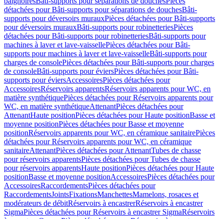
baignoires
Bâti-supports pour séparations de douches
Pièces
détachées pour Bâti-supports pour séparations de douches
Bâti-
supports pour déversoirs muraux
Pièces détachées pour Bâti-supports
pour déversoirs muraux
Bâti-supports pour robinetteries
Pièces
détachées pour Bâti-supports pour robinetteries
Bâti-supports pour
machines à laver et lave-vaisselle
Pièces détachées pour Bâti-
supports pour machines à laver et lave-vaisselle
Bâti-supports pour
charges de console
Pièces détachées pour Bâti-supports pour charges
de console
Bâti-supports pour éviers
Pièces détachées pour Bâti-
supports pour éviers
Accessoires
Pièces détachées pour
Accessoires
Réservoirs apparents
Réservoirs apparents pour WC, en
matière synthétique
Pièces détachées pour Réservoirs apparents pour
WC, en matière synthétique
Attenant
Pièces détachées pour
Attenant
Haute position
Pièces détachées pour Haute position
Basse et
moyenne position
Pièces détachées pour Basse et moyenne
position
Réservoirs apparents pour WC, en céramique sanitaire
Pièces
détachées pour Réservoirs apparents pour WC, en céramique
sanitaire
Attenant
Pièces détachées pour Attenant
Tubes de chasse
pour réservoirs apparents
Pièces détachées pour Tubes de chasse
pour réservoirs apparents
Haute position
Pièces détachées pour Haute
position
Basse et moyenne position
Accessoires
Pièces détachées pour
Accessoires
Raccordements
Pièces détachées pour
Raccordements
Joints
Fixations
Manchettes
Mamelons, rosaces et
modérateurs de débit
Réservoirs à encastrer
Réservoirs à encastrer
Sigma
Pièces détachées pour Réservoirs à encastrer Sigma
Réservoirs