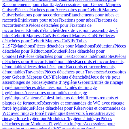
Raccordements pour chauffage
Accessoires pour Geberit Mapress
Cuivre
Pièces détachées pour Accessoires pour Geberit Mapress
Cuivre
Isolations pour raccordements
Etanchements pour tubes et
raccords
Enjoliveurs pour tubes
Fixations pour tubes
Fixations de
raccordements
Pièces détachées pour Fixations de
raccordements
Joints d'étanchéité
Jeux de vis pour assemblages à
bride
Geberit Mapress CuNiFe
Geberit Mapress CuNiFe
Pièces
détachées pour Geberit Mapress CuNiFe
Tubes
2.1972
Manchons
Pièces détachées pour Manchons
Réductions
Pièces
détachées pour Réductions
Coudes
Pièces détachées pour
Coudes
Tés
Pièces détachées pour Tés
Raccords indémontables
Pièces
détachées pour Raccords indémontables
Raccords et raccordements,
démontables
Pièces détachées pour Raccords et raccordements,
démontables
Traversées
Pièces détachées pour Traversées
Accessoires
pour Geberit Mapress CuNiFe
Joints d'étanchéité
Jeux de vis pour
assemblages de brides
Système d’hygiène Geberit
Unités de rinçage
hygiéniques
Pièces détachées pour Unités de rinçage
hygiéniques
Accessoires pour unités de rinçage
hygiéniques
Capteurs
Câbles
Limiteurs de débit
Recouvrements et
plaques de fermeture
Réservoirs et commandes de WC avec rinçage
forcé hygiénique
Pièces détachées pour Réservoirs et commandes de
WC avec rinçage forcé hygiénique
Réservoirs à encastrer avec
rinçage forcé hygiénique
Modules d’hygiène à intégrer
Pièces
détachées pour Modules d’hygiène à intégrer
Accessoires pour
réservoirs et commandes de WC avec rinçage forcé