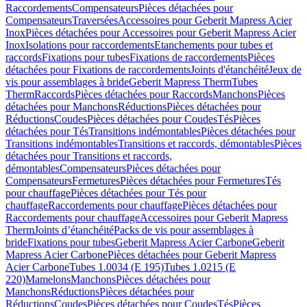
Raccordements
Compensateurs
Pièces détachées pour
Compensateurs
Traversées
Accessoires pour Geberit Mapress Acier
Inox
Pièces détachées pour Accessoires pour Geberit Mapress Acier
Inox
Isolations pour raccordements
Etanchements pour tubes et
raccords
Fixations pour tubes
Fixations de raccordements
Pièces
détachées pour Fixations de raccordements
Joints d'étanchéité
Jeux de
vis pour assemblages à bride
Geberit Mapress Therm
Tubes
Therm
Raccords
Pièces détachées pour Raccords
Manchons
Pièces
détachées pour Manchons
Réductions
Pièces détachées pour
Réductions
Coudes
Pièces détachées pour Coudes
Tés
Pièces
détachées pour Tés
Transitions indémontables
Pièces détachées pour
Transitions indémontables
Transitions et raccords, démontables
Pièces
détachées pour Transitions et raccords,
démontables
Compensateurs
Pièces détachées pour
Compensateurs
Fermetures
Pièces détachées pour Fermetures
Tés
pour chauffage
Pièces détachées pour Tés pour
chauffage
Raccordements pour chauffage
Pièces détachées pour
Raccordements pour chauffage
Accessoires pour Geberit Mapress
Therm
Joints d’étanchéité
Packs de vis pour assemblages à
bride
Fixations pour tubes
Geberit Mapress Acier Carbone
Geberit
Mapress Acier Carbone
Pièces détachées pour Geberit Mapress
Acier Carbone
Tubes 1.0034 (E 195)
Tubes 1.0215 (E
220)
Mamelons
Manchons
Pièces détachées pour
Manchons
Réductions
Pièces détachées pour
Réductions
Coudes
Pièces détachées pour Coudes
Tés
Pièces