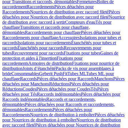
pour Transitions et raccords, démontables
Fermetures
Boîtes de
raccordement
Raccordements
Pièces détachées pour
Raccordements
Nourrices de distribution avec raccord fileté
Pièces
détachées pour Nourrices de distribution avec raccord fileté
Nourrice
de distribution avec raccord à sertir
Compteurs d'eau
Tés pour
chauffage
Transitions et raccords pour chauffage,
démontables
Raccordements pour chauffage
Pièces détachées pour
Raccordements pour chauffage
Accessoires
Isolations pour tubes et
raccords
Isolations pour raccordements
Étanchéités pour tubes et
raccords
Étanchéités pour raccords
Recouvrements pour
tubes
Recouvrement pour raccords
Fixations pour tubes
Gaines de
protection et aides à l'insertion
Fixations pour
raccordements
Armoires de distribution
Fixations pour nourrice de
distribution
Joints d’étanchéité
Packs de vis pour assemblages à
bride
Consommables
Geberit PushFit
Tubes ML
Tubes ML pour
chauffage
Raccords
Pièces détachées pour Raccords
Manchons
Pièces
détachées pour Manchons
Réductions
Pièces détachées pour
Réductions
Coudes
Pièces détachées pour Coudes
Tés
Pièces
détachées pour Tés
Raccords indémontables
Pièces détachées pour
Raccords indémontables
Raccords et raccordements,
démontables
Pièces détachées pour Raccords et raccordements,
démontables
Raccordements
Pièces détachées pour
Raccordements
Nourrices de distribution à emboîter
Pièces détachées
pour Nourrices de distribution à emboîter
Nourrices de distribution
avec raccord fileté
Pièces détachées pour Nourrices de distribution