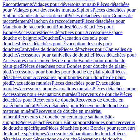
Raccordements
Vidages pour déversoirs muraux
Pièces détachées
pour Vidages pour déversoirs muraux
Siphons
Pièces détachées pour
Siphons
Coudes de raccordement
Pièces détachées pour Coudes de
raccordement
Manchon de raccordement
Pièces détachées pour
Manchon de raccordement
Bondes
Pièces détachées pour
Bondes
Accessoires
Pièces détachées pour Accessoires
Espace
douche et baignoire
Douches
Évacuation des sols pour
douches
Pièces détachées pour Évacuation des sols pour
douches
Canivelles de douche
Pièces détachées pour Canivelles de
douche
Accessoires pour canivelles de douche
Pièces détachées pour
Accessoires pour canivelles de douche
Bondes pour douche de
plain-pied
Pièces détachées pour Bondes pour douche de plain-
pied
Accessoires pour bondes pour douche de plain-pied
Pièces
détachées pour Accessoires pour bondes pour douche de plain-
pied
Evacuations murales
Pièces détachées pour Evacuations
murales
Accessoires pour évacuations murales
Pièces détachées pour
Accessoires pour évacuations murales
Receveurs de douche
Pièces
détachées pour Receveurs de douche
Receveurs de douche en
matériau minéral
Pièces détachées pour Receveurs de douche en
matériau minéral
Receveurs de douche en matériau
minéral
Receveurs de douche en céramique sanitaire
Bâti-
supports
Pièces détachées pour Bâti-supports
Bondes pour receveurs
de douche spécifiques
Pièces détachées pour Bondes pour receveurs
de douche spécifiques
Accessoires
Séparations de douche
Pièces
détachées pour Séparations de douche
Séparations de douche