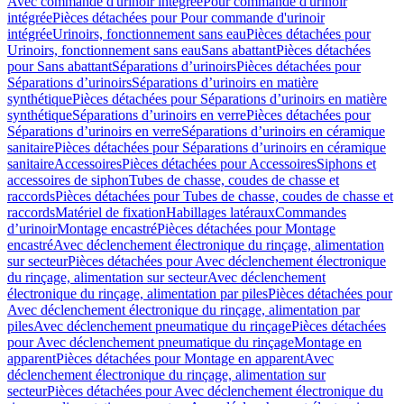
Avec commande d'urinoir intégrée
Pour commande d'urinoir
intégrée
Pièces détachées pour Pour commande d'urinoir
intégrée
Urinoirs, fonctionnement sans eau
Pièces détachées pour
Urinoirs, fonctionnement sans eau
Sans abattant
Pièces détachées
pour Sans abattant
Séparations d’urinoirs
Pièces détachées pour
Séparations d’urinoirs
Séparations d’urinoirs en matière
synthétique
Pièces détachées pour Séparations d’urinoirs en matière
synthétique
Séparations d’urinoirs en verre
Pièces détachées pour
Séparations d’urinoirs en verre
Séparations d’urinoirs en céramique
sanitaire
Pièces détachées pour Séparations d’urinoirs en céramique
sanitaire
Accessoires
Pièces détachées pour Accessoires
Siphons et
accessoires de siphon
Tubes de chasse, coudes de chasse et
raccords
Pièces détachées pour Tubes de chasse, coudes de chasse et
raccords
Matériel de fixation
Habillages latéraux
Commandes
dʼurinoir
Montage encastré
Pièces détachées pour Montage
encastré
Avec déclenchement électronique du rinçage, alimentation
sur secteur
Pièces détachées pour Avec déclenchement électronique
du rinçage, alimentation sur secteur
Avec déclenchement
électronique du rinçage, alimentation par piles
Pièces détachées pour
Avec déclenchement électronique du rinçage, alimentation par
piles
Avec déclenchement pneumatique du rinçage
Pièces détachées
pour Avec déclenchement pneumatique du rinçage
Montage en
apparent
Pièces détachées pour Montage en apparent
Avec
déclenchement électronique du rinçage, alimentation sur
secteur
Pièces détachées pour Avec déclenchement électronique du