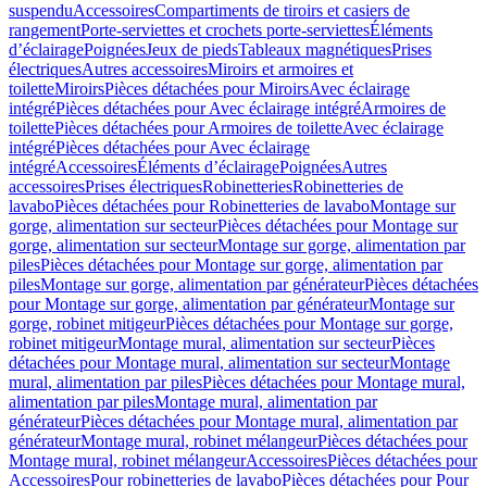
suspendu
Accessoires
Compartiments de tiroirs et casiers de
rangement
Porte-serviettes et crochets porte-serviettes
Éléments
d’éclairage
Poignées
Jeux de pieds
Tableaux magnétiques
Prises
électriques
Autres accessoires
Miroirs et armoires et
toilette
Miroirs
Pièces détachées pour Miroirs
Avec éclairage
intégré
Pièces détachées pour Avec éclairage intégré
Armoires de
toilette
Pièces détachées pour Armoires de toilette
Avec éclairage
intégré
Pièces détachées pour Avec éclairage
intégré
Accessoires
Éléments d’éclairage
Poignées
Autres
accessoires
Prises électriques
Robinetteries
Robinetteries de
lavabo
Pièces détachées pour Robinetteries de lavabo
Montage sur
gorge, alimentation sur secteur
Pièces détachées pour Montage sur
gorge, alimentation sur secteur
Montage sur gorge, alimentation par
piles
Pièces détachées pour Montage sur gorge, alimentation par
piles
Montage sur gorge, alimentation par générateur
Pièces détachées
pour Montage sur gorge, alimentation par générateur
Montage sur
gorge, robinet mitigeur
Pièces détachées pour Montage sur gorge,
robinet mitigeur
Montage mural, alimentation sur secteur
Pièces
détachées pour Montage mural, alimentation sur secteur
Montage
mural, alimentation par piles
Pièces détachées pour Montage mural,
alimentation par piles
Montage mural, alimentation par
générateur
Pièces détachées pour Montage mural, alimentation par
générateur
Montage mural, robinet mélangeur
Pièces détachées pour
Montage mural, robinet mélangeur
Accessoires
Pièces détachées pour
Accessoires
Pour robinetteries de lavabo
Pièces détachées pour Pour