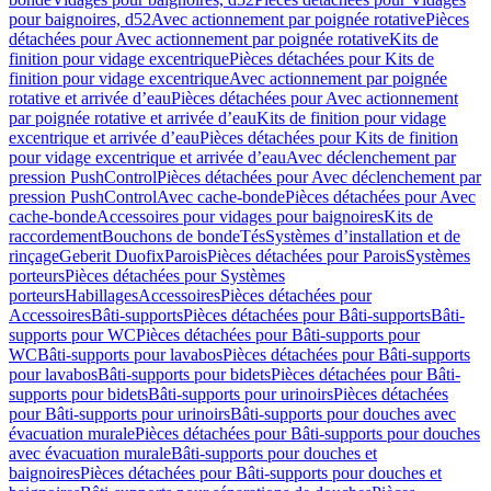
pour baignoires, d52
Avec actionnement par poignée rotative
Pièces
détachées pour Avec actionnement par poignée rotative
Kits de
finition pour vidage excentrique
Pièces détachées pour Kits de
finition pour vidage excentrique
Avec actionnement par poignée
rotative et arrivée d’eau
Pièces détachées pour Avec actionnement
par poignée rotative et arrivée d’eau
Kits de finition pour vidage
excentrique et arrivée d’eau
Pièces détachées pour Kits de finition
pour vidage excentrique et arrivée d’eau
Avec déclenchement par
pression PushControl
Pièces détachées pour Avec déclenchement par
pression PushControl
Avec cache-bonde
Pièces détachées pour Avec
cache-bonde
Accessoires pour vidages pour baignoires
Kits de
raccordement
Bouchons de bonde
Tés
Systèmes d’installation et de
rinçage
Geberit Duofix
Parois
Pièces détachées pour Parois
Systèmes
porteurs
Pièces détachées pour Systèmes
porteurs
Habillages
Accessoires
Pièces détachées pour
Accessoires
Bâti-supports
Pièces détachées pour Bâti-supports
Bâti-
supports pour WC
Pièces détachées pour Bâti-supports pour
WC
Bâti-supports pour lavabos
Pièces détachées pour Bâti-supports
pour lavabos
Bâti-supports pour bidets
Pièces détachées pour Bâti-
supports pour bidets
Bâti-supports pour urinoirs
Pièces détachées
pour Bâti-supports pour urinoirs
Bâti-supports pour douches avec
évacuation murale
Pièces détachées pour Bâti-supports pour douches
avec évacuation murale
Bâti-supports pour douches et
baignoires
Pièces détachées pour Bâti-supports pour douches et