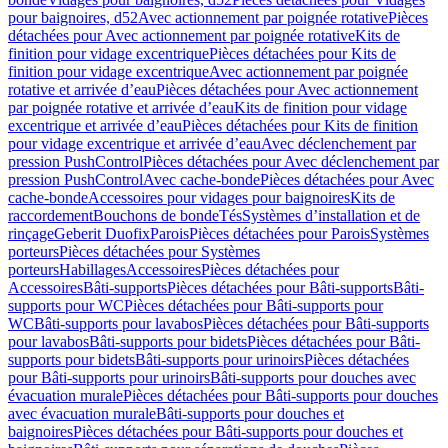
pour baignoires, d52
Avec actionnement par poignée rotative
Pièces
détachées pour Avec actionnement par poignée rotative
Kits de
finition pour vidage excentrique
Pièces détachées pour Kits de
finition pour vidage excentrique
Avec actionnement par poignée
rotative et arrivée d’eau
Pièces détachées pour Avec actionnement
par poignée rotative et arrivée d’eau
Kits de finition pour vidage
excentrique et arrivée d’eau
Pièces détachées pour Kits de finition
pour vidage excentrique et arrivée d’eau
Avec déclenchement par
pression PushControl
Pièces détachées pour Avec déclenchement par
pression PushControl
Avec cache-bonde
Pièces détachées pour Avec
cache-bonde
Accessoires pour vidages pour baignoires
Kits de
raccordement
Bouchons de bonde
Tés
Systèmes d’installation et de
rinçage
Geberit Duofix
Parois
Pièces détachées pour Parois
Systèmes
porteurs
Pièces détachées pour Systèmes
porteurs
Habillages
Accessoires
Pièces détachées pour
Accessoires
Bâti-supports
Pièces détachées pour Bâti-supports
Bâti-
supports pour WC
Pièces détachées pour Bâti-supports pour
WC
Bâti-supports pour lavabos
Pièces détachées pour Bâti-supports
pour lavabos
Bâti-supports pour bidets
Pièces détachées pour Bâti-
supports pour bidets
Bâti-supports pour urinoirs
Pièces détachées
pour Bâti-supports pour urinoirs
Bâti-supports pour douches avec
évacuation murale
Pièces détachées pour Bâti-supports pour douches
avec évacuation murale
Bâti-supports pour douches et
baignoires
Pièces détachées pour Bâti-supports pour douches et