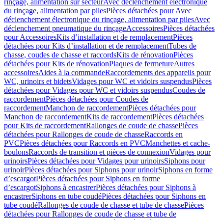
rinçage, alimentation sur secteur
Avec déclenchement électronique
du rinçage, alimentation par piles
Pièces détachées pour Avec
déclenchement électronique du rinçage, alimentation par piles
Avec
déclenchement pneumatique du rinçage
Accessoires
Pièces détachées
pour Accessoires
Kits d’installation et de remplacement
Pièces
détachées pour Kits d’installation et de remplacement
Tubes de
chasse, coudes de chasse et raccords
Kits de rénovation
Pièces
détachées pour Kits de rénovation
Plaques de fermeture
Autres
accessoires
Aides à la commande
Raccordements des appareils pour
WC, urinoirs et bidets
Vidages pour WC et vidoirs suspendus
Pièces
détachées pour Vidages pour WC et vidoirs suspendus
Coudes de
raccordement
Pièces détachées pour Coudes de
raccordement
Manchon de raccordement
Pièces détachées pour
Manchon de raccordement
Kits de raccordement
Pièces détachées
pour Kits de raccordement
Rallonges de coude de chasse
Pièces
détachées pour Rallonges de coude de chasse
Raccords en
PVC
Pièces détachées pour Raccords en PVC
Manchettes et cache-
boulons
Raccords de transition et pièces de connexion
Vidages pour
urinoirs
Pièces détachées pour Vidages pour urinoirs
Siphons pour
urinoir
Pièces détachées pour Siphons pour urinoir
Siphons en forme
d’escargot
Pièces détachées pour Siphons en forme
d’escargot
Siphons à encastrer
Pièces détachées pour Siphons à
encastrer
Siphons en tube coudé
Pièces détachées pour Siphons en
tube coudé
Rallonges de coude de chasse et tube de chasse
Pièces
détachées pour Rallonges de coude de chasse et tube de