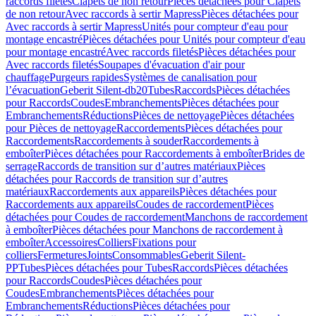
raccords filetés
Clapets de non retour
Pièces détachées pour Clapets
de non retour
Avec raccords à sertir Mapress
Pièces détachées pour
Avec raccords à sertir Mapress
Unités pour compteur d'eau pour
montage encastré
Pièces détachées pour Unités pour compteur d'eau
pour montage encastré
Avec raccords filetés
Pièces détachées pour
Avec raccords filetés
Soupapes d'évacuation d'air pour
chauffage
Purgeurs rapides
Systèmes de canalisation pour
l’évacuation
Geberit Silent-db20
Tubes
Raccords
Pièces détachées
pour Raccords
Coudes
Embranchements
Pièces détachées pour
Embranchements
Réductions
Pièces de nettoyage
Pièces détachées
pour Pièces de nettoyage
Raccordements
Pièces détachées pour
Raccordements
Raccordements à souder
Raccordements à
emboîter
Pièces détachées pour Raccordements à emboîter
Brides de
serrage
Raccords de transition sur d’autres matériaux
Pièces
détachées pour Raccords de transition sur d’autres
matériaux
Raccordements aux appareils
Pièces détachées pour
Raccordements aux appareils
Coudes de raccordement
Pièces
détachées pour Coudes de raccordement
Manchons de raccordement
à emboîter
Pièces détachées pour Manchons de raccordement à
emboîter
Accessoires
Colliers
Fixations pour
colliers
Fermetures
Joints
Consommables
Geberit Silent-
PP
Tubes
Pièces détachées pour Tubes
Raccords
Pièces détachées
pour Raccords
Coudes
Pièces détachées pour
Coudes
Embranchements
Pièces détachées pour
Embranchements
Réductions
Pièces détachées pour