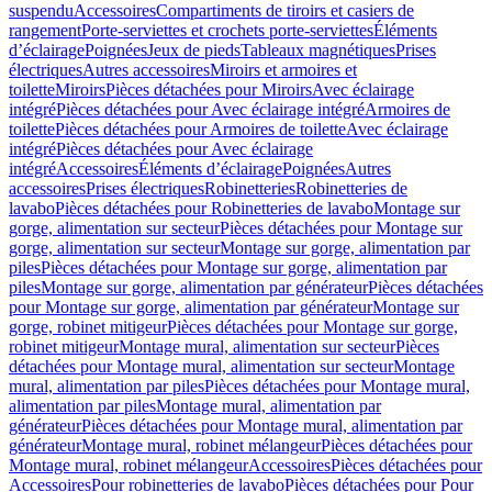
suspendu
Accessoires
Compartiments de tiroirs et casiers de
rangement
Porte-serviettes et crochets porte-serviettes
Éléments
d’éclairage
Poignées
Jeux de pieds
Tableaux magnétiques
Prises
électriques
Autres accessoires
Miroirs et armoires et
toilette
Miroirs
Pièces détachées pour Miroirs
Avec éclairage
intégré
Pièces détachées pour Avec éclairage intégré
Armoires de
toilette
Pièces détachées pour Armoires de toilette
Avec éclairage
intégré
Pièces détachées pour Avec éclairage
intégré
Accessoires
Éléments d’éclairage
Poignées
Autres
accessoires
Prises électriques
Robinetteries
Robinetteries de
lavabo
Pièces détachées pour Robinetteries de lavabo
Montage sur
gorge, alimentation sur secteur
Pièces détachées pour Montage sur
gorge, alimentation sur secteur
Montage sur gorge, alimentation par
piles
Pièces détachées pour Montage sur gorge, alimentation par
piles
Montage sur gorge, alimentation par générateur
Pièces détachées
pour Montage sur gorge, alimentation par générateur
Montage sur
gorge, robinet mitigeur
Pièces détachées pour Montage sur gorge,
robinet mitigeur
Montage mural, alimentation sur secteur
Pièces
détachées pour Montage mural, alimentation sur secteur
Montage
mural, alimentation par piles
Pièces détachées pour Montage mural,
alimentation par piles
Montage mural, alimentation par
générateur
Pièces détachées pour Montage mural, alimentation par
générateur
Montage mural, robinet mélangeur
Pièces détachées pour
Montage mural, robinet mélangeur
Accessoires
Pièces détachées pour
Accessoires
Pour robinetteries de lavabo
Pièces détachées pour Pour