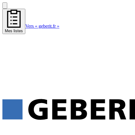
Vers « geberit.fr »
Mes listes