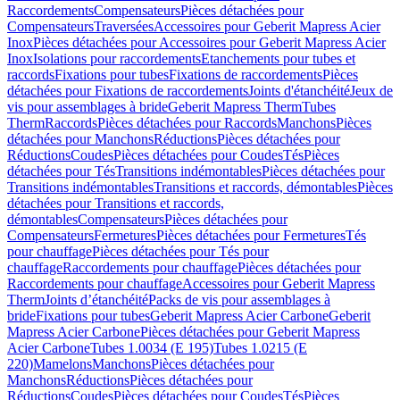
Raccordements
Compensateurs
Pièces détachées pour
Compensateurs
Traversées
Accessoires pour Geberit Mapress Acier
Inox
Pièces détachées pour Accessoires pour Geberit Mapress Acier
Inox
Isolations pour raccordements
Etanchements pour tubes et
raccords
Fixations pour tubes
Fixations de raccordements
Pièces
détachées pour Fixations de raccordements
Joints d'étanchéité
Jeux de
vis pour assemblages à bride
Geberit Mapress Therm
Tubes
Therm
Raccords
Pièces détachées pour Raccords
Manchons
Pièces
détachées pour Manchons
Réductions
Pièces détachées pour
Réductions
Coudes
Pièces détachées pour Coudes
Tés
Pièces
détachées pour Tés
Transitions indémontables
Pièces détachées pour
Transitions indémontables
Transitions et raccords, démontables
Pièces
détachées pour Transitions et raccords,
démontables
Compensateurs
Pièces détachées pour
Compensateurs
Fermetures
Pièces détachées pour Fermetures
Tés
pour chauffage
Pièces détachées pour Tés pour
chauffage
Raccordements pour chauffage
Pièces détachées pour
Raccordements pour chauffage
Accessoires pour Geberit Mapress
Therm
Joints d’étanchéité
Packs de vis pour assemblages à
bride
Fixations pour tubes
Geberit Mapress Acier Carbone
Geberit
Mapress Acier Carbone
Pièces détachées pour Geberit Mapress
Acier Carbone
Tubes 1.0034 (E 195)
Tubes 1.0215 (E
220)
Mamelons
Manchons
Pièces détachées pour
Manchons
Réductions
Pièces détachées pour
Réductions
Coudes
Pièces détachées pour Coudes
Tés
Pièces