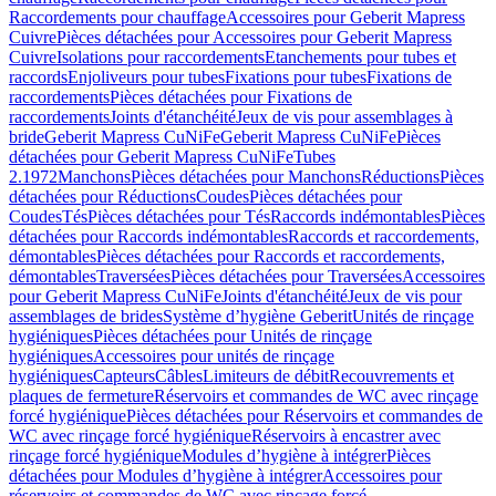
Raccordements pour chauffage
Accessoires pour Geberit Mapress
Cuivre
Pièces détachées pour Accessoires pour Geberit Mapress
Cuivre
Isolations pour raccordements
Etanchements pour tubes et
raccords
Enjoliveurs pour tubes
Fixations pour tubes
Fixations de
raccordements
Pièces détachées pour Fixations de
raccordements
Joints d'étanchéité
Jeux de vis pour assemblages à
bride
Geberit Mapress CuNiFe
Geberit Mapress CuNiFe
Pièces
détachées pour Geberit Mapress CuNiFe
Tubes
2.1972
Manchons
Pièces détachées pour Manchons
Réductions
Pièces
détachées pour Réductions
Coudes
Pièces détachées pour
Coudes
Tés
Pièces détachées pour Tés
Raccords indémontables
Pièces
détachées pour Raccords indémontables
Raccords et raccordements,
démontables
Pièces détachées pour Raccords et raccordements,
démontables
Traversées
Pièces détachées pour Traversées
Accessoires
pour Geberit Mapress CuNiFe
Joints d'étanchéité
Jeux de vis pour
assemblages de brides
Système d’hygiène Geberit
Unités de rinçage
hygiéniques
Pièces détachées pour Unités de rinçage
hygiéniques
Accessoires pour unités de rinçage
hygiéniques
Capteurs
Câbles
Limiteurs de débit
Recouvrements et
plaques de fermeture
Réservoirs et commandes de WC avec rinçage
forcé hygiénique
Pièces détachées pour Réservoirs et commandes de
WC avec rinçage forcé hygiénique
Réservoirs à encastrer avec
rinçage forcé hygiénique
Modules d’hygiène à intégrer
Pièces
détachées pour Modules d’hygiène à intégrer
Accessoires pour
réservoirs et commandes de WC avec rinçage forcé