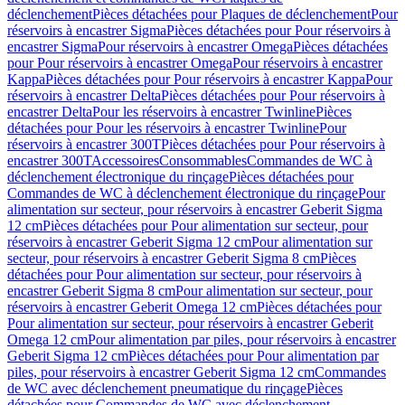
déclenchement
Pièces détachées pour Plaques de déclenchement
Pour
réservoirs à encastrer Sigma
Pièces détachées pour Pour réservoirs à
encastrer Sigma
Pour réservoirs à encastrer Omega
Pièces détachées
pour Pour réservoirs à encastrer Omega
Pour réservoirs à encastrer
Kappa
Pièces détachées pour Pour réservoirs à encastrer Kappa
Pour
réservoirs à encastrer Delta
Pièces détachées pour Pour réservoirs à
encastrer Delta
Pour les réservoirs à encastrer Twinline
Pièces
détachées pour Pour les réservoirs à encastrer Twinline
Pour
réservoirs à encastrer 300T
Pièces détachées pour Pour réservoirs à
encastrer 300T
Accessoires
Consommables
Commandes de WC à
déclenchement électronique du rinçage
Pièces détachées pour
Commandes de WC à déclenchement électronique du rinçage
Pour
alimentation sur secteur, pour réservoirs à encastrer Geberit Sigma
12 cm
Pièces détachées pour Pour alimentation sur secteur, pour
réservoirs à encastrer Geberit Sigma 12 cm
Pour alimentation sur
secteur, pour réservoirs à encastrer Geberit Sigma 8 cm
Pièces
détachées pour Pour alimentation sur secteur, pour réservoirs à
encastrer Geberit Sigma 8 cm
Pour alimentation sur secteur, pour
réservoirs à encastrer Geberit Omega 12 cm
Pièces détachées pour
Pour alimentation sur secteur, pour réservoirs à encastrer Geberit
Omega 12 cm
Pour alimentation par piles, pour réservoirs à encastrer
Geberit Sigma 12 cm
Pièces détachées pour Pour alimentation par
piles, pour réservoirs à encastrer Geberit Sigma 12 cm
Commandes
de WC avec déclenchement pneumatique du rinçage
Pièces
détachées pour Commandes de WC avec déclenchement