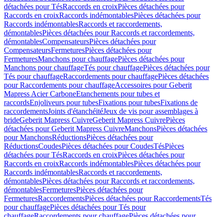
détachées pour Tés
Raccords en croix
Pièces détachées pour
Raccords en croix
Raccords indémontables
Pièces détachées pour
Raccords indémontables
Raccords et raccordements,
démontables
Pièces détachées pour Raccords et raccordements,
démontables
Compensateurs
Pièces détachées pour
Compensateurs
Fermetures
Pièces détachées pour
Fermetures
Manchons pour chauffage
Pièces détachées pour
Manchons pour chauffage
Tés pour chauffage
Pièces détachées pour
Tés pour chauffage
Raccordements pour chauffage
Pièces détachées
pour Raccordements pour chauffage
Accessoires pour Geberit
Mapress Acier Carbone
Etanchements pour tubes et
raccords
Enjoliveurs pour tubes
Fixations pour tubes
Fixations de
raccordements
Joints d'étanchéité
Jeux de vis pour assemblages à
bride
Geberit Mapress Cuivre
Geberit Mapress Cuivre
Pièces
détachées pour Geberit Mapress Cuivre
Manchons
Pièces détachées
pour Manchons
Réductions
Pièces détachées pour
Réductions
Coudes
Pièces détachées pour Coudes
Tés
Pièces
détachées pour Tés
Raccords en croix
Pièces détachées pour
Raccords en croix
Raccords indémontables
Pièces détachées pour
Raccords indémontables
Raccords et raccordements,
démontables
Pièces détachées pour Raccords et raccordements,
démontables
Fermetures
Pièces détachées pour
Fermetures
Raccordements
Pièces détachées pour Raccordements
Tés
pour chauffage
Pièces détachées pour Tés pour
chauffage
Raccordements pour chauffage
Pièces détachées pour