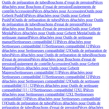
Outils de préparation de tubes
Bouchons d’essai de pression
Pièces
détachées pour Bouchons d’essai de pression
Équipements de
contrôle
Accessoires
Pièces détachées pour Accessoires
Outils pour
Geberit PushFit
Pièces détachées pour Outils pour Geberit
PushFit
Outils de préparation de tubes
Pièces détachées pour Outils
de préparation de tubes
Bouchons d'essai de pression
Pièces
détachées pour Bouchons d'essai de pression
Outils pour Geberit
Mepla
Pièces détachées pour Outils pour Geberit Mepla
Outils de
sertissage manuel
Pièces détachées pour Outils de sertissage
manuel
Sertisseuses compatibilité [1]
Pièces détachées pour
Sertisseuses compatibilité [1]
Sertisseuses compatibilité [2]
Pièces
détachées pour Sertisseuses compatibilité [2]
Outils de préparation de
tubes
Pièces détachées pour Outils de préparation de tubes
Bouchons
d'essai de pression
Pièces détachées pour Bouchons d'essai de
pression
Équipement de contrôle
Accessoires
Outils pour Geberit
Mapress
Pièces détachées pour Outils pour Geberit
Mapress
Sertisseuses compatibilité [1]
Pièces détachées pour
Sertisseuses compatibilité [1]
Sertisseuses compatibilité [2]
Pièces
détachées pour Sertisseuses compatibilité [2]
Outils de sertissage
compatibilité [1] / [2]
Pièces détachées pour Outils de sertissage
compatibilité [1] / [2]
Sertisseuses compatibilité [2XL]
Pièces
détachées pour Sertisseuses compatibilité [2XL]
Sertisseuses
compatibilité [3]
Pièces détachées pour Sertisseuses compatibilité
[3]
Outils de préparation de tubes
Pièces détachées pour Outils de
préparation de tubes
Bouchons d'essai de pression
Pièces détachées