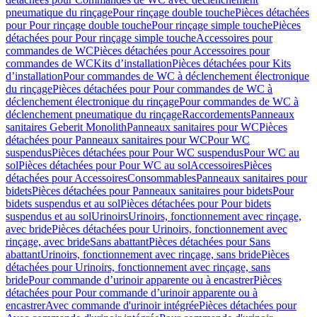
pneumatique du rinçage
Pour rinçage double touche
Pièces détachées
pour Pour rinçage double touche
Pour rinçage simple touche
Pièces
détachées pour Pour rinçage simple touche
Accessoires pour
commandes de WC
Pièces détachées pour Accessoires pour
commandes de WC
Kits d’installation
Pièces détachées pour Kits
d’installation
Pour commandes de WC à déclenchement électronique
du rinçage
Pièces détachées pour Pour commandes de WC à
déclenchement électronique du rinçage
Pour commandes de WC à
déclenchement pneumatique du rinçage
Raccordements
Panneaux
sanitaires Geberit Monolith
Panneaux sanitaires pour WC
Pièces
détachées pour Panneaux sanitaires pour WC
Pour WC
suspendus
Pièces détachées pour Pour WC suspendus
Pour WC au
sol
Pièces détachées pour Pour WC au sol
Accessoires
Pièces
détachées pour Accessoires
Consommables
Panneaux sanitaires pour
bidets
Pièces détachées pour Panneaux sanitaires pour bidets
Pour
bidets suspendus et au sol
Pièces détachées pour Pour bidets
suspendus et au sol
Urinoirs
Urinoirs, fonctionnement avec rinçage,
avec bride
Pièces détachées pour Urinoirs, fonctionnement avec
rinçage, avec bride
Sans abattant
Pièces détachées pour Sans
abattant
Urinoirs, fonctionnement avec rinçage, sans bride
Pièces
détachées pour Urinoirs, fonctionnement avec rinçage, sans
bride
Pour commande d’urinoir apparente ou à encastrer
Pièces
détachées pour Pour commande d’urinoir apparente ou à
encastrer
Avec commande d'urinoir intégrée
Pièces détachées pour