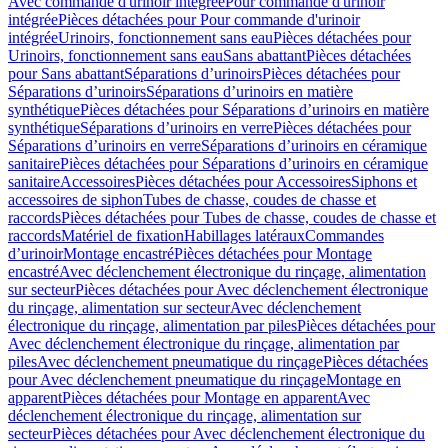
Avec commande d'urinoir intégrée
Pour commande d'urinoir
intégrée
Pièces détachées pour Pour commande d'urinoir
intégrée
Urinoirs, fonctionnement sans eau
Pièces détachées pour
Urinoirs, fonctionnement sans eau
Sans abattant
Pièces détachées
pour Sans abattant
Séparations d’urinoirs
Pièces détachées pour
Séparations d’urinoirs
Séparations d’urinoirs en matière
synthétique
Pièces détachées pour Séparations d’urinoirs en matière
synthétique
Séparations d’urinoirs en verre
Pièces détachées pour
Séparations d’urinoirs en verre
Séparations d’urinoirs en céramique
sanitaire
Pièces détachées pour Séparations d’urinoirs en céramique
sanitaire
Accessoires
Pièces détachées pour Accessoires
Siphons et
accessoires de siphon
Tubes de chasse, coudes de chasse et
raccords
Pièces détachées pour Tubes de chasse, coudes de chasse et
raccords
Matériel de fixation
Habillages latéraux
Commandes
dʼurinoir
Montage encastré
Pièces détachées pour Montage
encastré
Avec déclenchement électronique du rinçage, alimentation
sur secteur
Pièces détachées pour Avec déclenchement électronique
du rinçage, alimentation sur secteur
Avec déclenchement
électronique du rinçage, alimentation par piles
Pièces détachées pour
Avec déclenchement électronique du rinçage, alimentation par
piles
Avec déclenchement pneumatique du rinçage
Pièces détachées
pour Avec déclenchement pneumatique du rinçage
Montage en
apparent
Pièces détachées pour Montage en apparent
Avec
déclenchement électronique du rinçage, alimentation sur
secteur
Pièces détachées pour Avec déclenchement électronique du