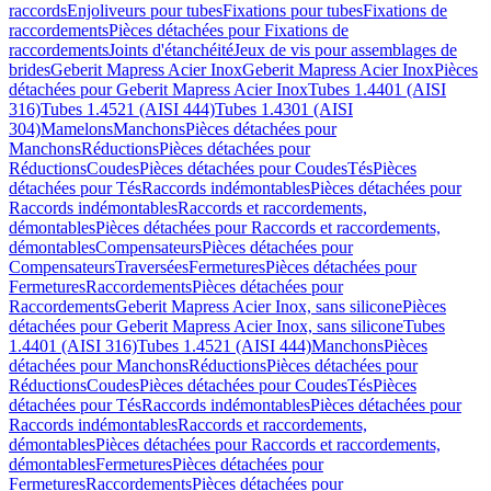
raccords
Enjoliveurs pour tubes
Fixations pour tubes
Fixations de
raccordements
Pièces détachées pour Fixations de
raccordements
Joints d'étanchéité
Jeux de vis pour assemblages de
brides
Geberit Mapress Acier Inox
Geberit Mapress Acier Inox
Pièces
détachées pour Geberit Mapress Acier Inox
Tubes 1.4401 (AISI
316)
Tubes 1.4521 (AISI 444)
Tubes 1.4301 (AISI
304)
Mamelons
Manchons
Pièces détachées pour
Manchons
Réductions
Pièces détachées pour
Réductions
Coudes
Pièces détachées pour Coudes
Tés
Pièces
détachées pour Tés
Raccords indémontables
Pièces détachées pour
Raccords indémontables
Raccords et raccordements,
démontables
Pièces détachées pour Raccords et raccordements,
démontables
Compensateurs
Pièces détachées pour
Compensateurs
Traversées
Fermetures
Pièces détachées pour
Fermetures
Raccordements
Pièces détachées pour
Raccordements
Geberit Mapress Acier Inox, sans silicone
Pièces
détachées pour Geberit Mapress Acier Inox, sans silicone
Tubes
1.4401 (AISI 316)
Tubes 1.4521 (AISI 444)
Manchons
Pièces
détachées pour Manchons
Réductions
Pièces détachées pour
Réductions
Coudes
Pièces détachées pour Coudes
Tés
Pièces
détachées pour Tés
Raccords indémontables
Pièces détachées pour
Raccords indémontables
Raccords et raccordements,
démontables
Pièces détachées pour Raccords et raccordements,
démontables
Fermetures
Pièces détachées pour
Fermetures
Raccordements
Pièces détachées pour