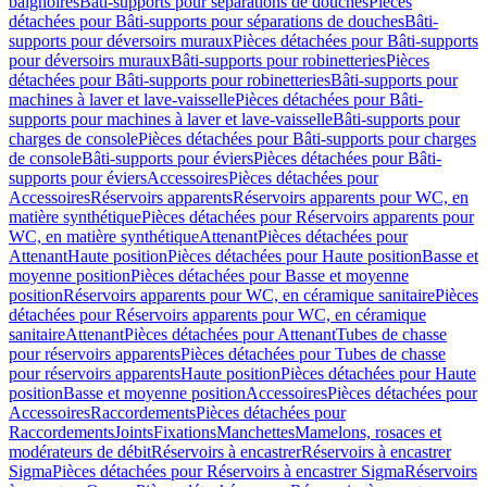
baignoires
Bâti-supports pour séparations de douches
Pièces
détachées pour Bâti-supports pour séparations de douches
Bâti-
supports pour déversoirs muraux
Pièces détachées pour Bâti-supports
pour déversoirs muraux
Bâti-supports pour robinetteries
Pièces
détachées pour Bâti-supports pour robinetteries
Bâti-supports pour
machines à laver et lave-vaisselle
Pièces détachées pour Bâti-
supports pour machines à laver et lave-vaisselle
Bâti-supports pour
charges de console
Pièces détachées pour Bâti-supports pour charges
de console
Bâti-supports pour éviers
Pièces détachées pour Bâti-
supports pour éviers
Accessoires
Pièces détachées pour
Accessoires
Réservoirs apparents
Réservoirs apparents pour WC, en
matière synthétique
Pièces détachées pour Réservoirs apparents pour
WC, en matière synthétique
Attenant
Pièces détachées pour
Attenant
Haute position
Pièces détachées pour Haute position
Basse et
moyenne position
Pièces détachées pour Basse et moyenne
position
Réservoirs apparents pour WC, en céramique sanitaire
Pièces
détachées pour Réservoirs apparents pour WC, en céramique
sanitaire
Attenant
Pièces détachées pour Attenant
Tubes de chasse
pour réservoirs apparents
Pièces détachées pour Tubes de chasse
pour réservoirs apparents
Haute position
Pièces détachées pour Haute
position
Basse et moyenne position
Accessoires
Pièces détachées pour
Accessoires
Raccordements
Pièces détachées pour
Raccordements
Joints
Fixations
Manchettes
Mamelons, rosaces et
modérateurs de débit
Réservoirs à encastrer
Réservoirs à encastrer
Sigma
Pièces détachées pour Réservoirs à encastrer Sigma
Réservoirs