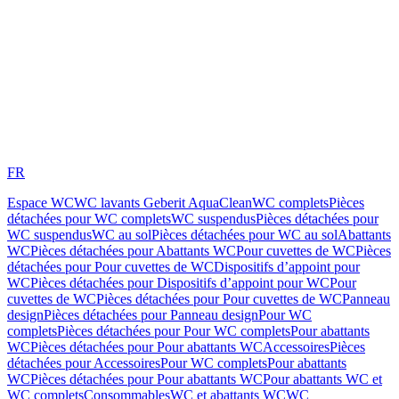
FR
Espace WC
WC lavants Geberit AquaClean
WC complets
Pièces
détachées pour WC complets
WC suspendus
Pièces détachées pour
WC suspendus
WC au sol
Pièces détachées pour WC au sol
Abattants
WC
Pièces détachées pour Abattants WC
Pour cuvettes de WC
Pièces
détachées pour Pour cuvettes de WC
Dispositifs d’appoint pour
WC
Pièces détachées pour Dispositifs d’appoint pour WC
Pour
cuvettes de WC
Pièces détachées pour Pour cuvettes de WC
Panneau
design
Pièces détachées pour Panneau design
Pour WC
complets
Pièces détachées pour Pour WC complets
Pour abattants
WC
Pièces détachées pour Pour abattants WC
Accessoires
Pièces
détachées pour Accessoires
Pour WC complets
Pour abattants
WC
Pièces détachées pour Pour abattants WC
Pour abattants WC et
WC complets
Consommables
WC et abattants WC
WC