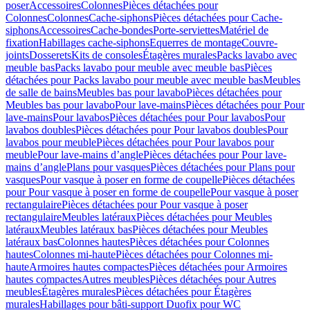
poser
Accessoires
Colonnes
Pièces détachées pour
Colonnes
Colonnes
Cache-siphons
Pièces détachées pour Cache-
siphons
Accessoires
Cache-bondes
Porte-serviettes
Matériel de
fixation
Habillages cache-siphons
Equerres de montage
Couvre-
joints
Dosserets
Kits de consoles
Étagères murales
Packs lavabo avec
meuble bas
Packs lavabo pour meuble avec meuble bas
Pièces
détachées pour Packs lavabo pour meuble avec meuble bas
Meubles
de salle de bains
Meubles bas pour lavabo
Pièces détachées pour
Meubles bas pour lavabo
Pour lave-mains
Pièces détachées pour Pour
lave-mains
Pour lavabos
Pièces détachées pour Pour lavabos
Pour
lavabos doubles
Pièces détachées pour Pour lavabos doubles
Pour
lavabos pour meuble
Pièces détachées pour Pour lavabos pour
meuble
Pour lave-mains d’angle
Pièces détachées pour Pour lave-
mains d’angle
Plans pour vasques
Pièces détachées pour Plans pour
vasques
Pour vasque à poser en forme de coupelle
Pièces détachées
pour Pour vasque à poser en forme de coupelle
Pour vasque à poser
rectangulaire
Pièces détachées pour Pour vasque à poser
rectangulaire
Meubles latéraux
Pièces détachées pour Meubles
latéraux
Meubles latéraux bas
Pièces détachées pour Meubles
latéraux bas
Colonnes hautes
Pièces détachées pour Colonnes
hautes
Colonnes mi-haute
Pièces détachées pour Colonnes mi-
haute
Armoires hautes compactes
Pièces détachées pour Armoires
hautes compactes
Autres meubles
Pièces détachées pour Autres
meubles
Étagères murales
Pièces détachées pour Étagères
murales
Habillages pour bâti-support Duofix pour WC