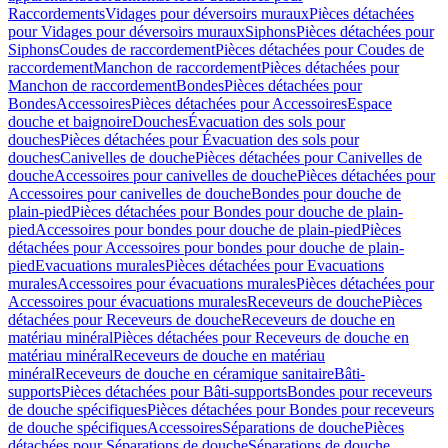
Raccordements
Vidages pour déversoirs muraux
Pièces détachées
pour Vidages pour déversoirs muraux
Siphons
Pièces détachées pour
Siphons
Coudes de raccordement
Pièces détachées pour Coudes de
raccordement
Manchon de raccordement
Pièces détachées pour
Manchon de raccordement
Bondes
Pièces détachées pour
Bondes
Accessoires
Pièces détachées pour Accessoires
Espace
douche et baignoire
Douches
Évacuation des sols pour
douches
Pièces détachées pour Évacuation des sols pour
douches
Canivelles de douche
Pièces détachées pour Canivelles de
douche
Accessoires pour canivelles de douche
Pièces détachées pour
Accessoires pour canivelles de douche
Bondes pour douche de
plain-pied
Pièces détachées pour Bondes pour douche de plain-
pied
Accessoires pour bondes pour douche de plain-pied
Pièces
détachées pour Accessoires pour bondes pour douche de plain-
pied
Evacuations murales
Pièces détachées pour Evacuations
murales
Accessoires pour évacuations murales
Pièces détachées pour
Accessoires pour évacuations murales
Receveurs de douche
Pièces
détachées pour Receveurs de douche
Receveurs de douche en
matériau minéral
Pièces détachées pour Receveurs de douche en
matériau minéral
Receveurs de douche en matériau
minéral
Receveurs de douche en céramique sanitaire
Bâti-
supports
Pièces détachées pour Bâti-supports
Bondes pour receveurs
de douche spécifiques
Pièces détachées pour Bondes pour receveurs
de douche spécifiques
Accessoires
Séparations de douche
Pièces
détachées pour Séparations de douche
Séparations de douche