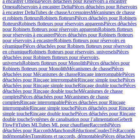
à encastrer Omega
Pièces détachées pour Réservoirs à encastrer
Omega
Réservoirs à encastrer Delta
Pièces détachées pour Réservoirs
à encastrer Delta
Tubes de chasse
Accessoires
Mécanismes de chasse
et robinets flotteurs
Robinets flotteurs
Pièces détachées pour Robinets
flotteurs
Robinets flotteurs pour réservoirs apparents
Pièces détachées
pour Robinets flotteurs pour réservoirs apparents
Robinets flotteurs
pour réservoirs à encastrer
Pièces détachées pour Robinets flotteurs
pour réservoirs à encastrer
Robinets flotteurs pour réservoirs en
céramique
Pièces détachées pour Robinets flotteurs pour réservoirs
en céramique
Robinets flotteurs pour réservoirs, universels
Pièces
détachées pour Robinets flotteurs pour réservoirs,
universels
Robinets flotteurs pour Monolith
Pièces détachées pour
Robinets flotteurs pour Monolith
Mécanismes de chasse
Pièces
détachées pour Mécanismes de chasse
Rinçage interrompable
Pièces
détachées pour Rinçage interrompable
Rinçage simple touche
Pièces
détachées pour Rinçage simple touche
Rinçage double touche
Pièces
détachées pour Rinçage double touche
Mécanismes de chasse
complets
Pièces détachées pour Mécanismes de chasse
complets
Rinçage interrompable
Pièces détachées pour Rinçage
interrompable
Rinçage simple touche
Pièces détachées pour Rinçage
simple touche
Rinçage double touche
Pièces détachées pour Rinçage
double touche
Systèmes de canalisation pour l’alimentation
Geberit
FlowFit
Tubes ML
Tubes ML pour chauffage
Raccords
Pièces
détachées pour Raccords
Manchons
Réductions
Coudes
Tés
Raccords
indémontables
Transitions et raccords, démontables
Pièces détachées