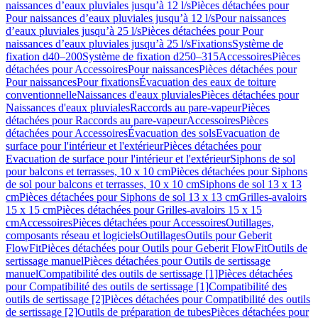
naissances d’eaux pluviales jusqu’à 12 l/s
Pièces détachées pour
Pour naissances d’eaux pluviales jusqu’à 12 l/s
Pour naissances
d’eaux pluviales jusqu’à 25 l/s
Pièces détachées pour Pour
naissances d’eaux pluviales jusqu’à 25 l/s
Fixations
Système de
fixation d40–200
Système de fixation d250–315
Accessoires
Pièces
détachées pour Accessoires
Pour naissances
Pièces détachées pour
Pour naissances
Pour fixations
Évacuation des eaux de toiture
conventionnelle
Naissances d'eaux pluviales
Pièces détachées pour
Naissances d'eaux pluviales
Raccords au pare-vapeur
Pièces
détachées pour Raccords au pare-vapeur
Accessoires
Pièces
détachées pour Accessoires
Évacuation des sols
Evacuation de
surface pour l'intérieur et l'extérieur
Pièces détachées pour
Evacuation de surface pour l'intérieur et l'extérieur
Siphons de sol
pour balcons et terrasses, 10 x 10 cm
Pièces détachées pour Siphons
de sol pour balcons et terrasses, 10 x 10 cm
Siphons de sol 13 x 13
cm
Pièces détachées pour Siphons de sol 13 x 13 cm
Grilles-avaloirs
15 x 15 cm
Pièces détachées pour Grilles-avaloirs 15 x 15
cm
Accessoires
Pièces détachées pour Accessoires
Outillages,
composants réseau et logiciels
Outillages
Outils pour Geberit
FlowFit
Pièces détachées pour Outils pour Geberit FlowFit
Outils de
sertissage manuel
Pièces détachées pour Outils de sertissage
manuel
Compatibilité des outils de sertissage [1]
Pièces détachées
pour Compatibilité des outils de sertissage [1]
Compatibilité des
outils de sertissage [2]
Pièces détachées pour Compatibilité des outils
de sertissage [2]
Outils de préparation de tubes
Pièces détachées pour