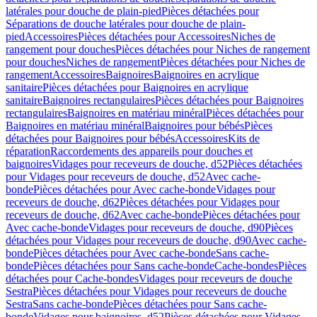
latérales pour douche de plain-pied
Pièces détachées pour
Séparations de douche latérales pour douche de plain-
pied
Accessoires
Pièces détachées pour Accessoires
Niches de
rangement pour douches
Pièces détachées pour Niches de rangement
pour douches
Niches de rangement
Pièces détachées pour Niches de
rangement
Accessoires
Baignoires
Baignoires en acrylique
sanitaire
Pièces détachées pour Baignoires en acrylique
sanitaire
Baignoires rectangulaires
Pièces détachées pour Baignoires
rectangulaires
Baignoires en matériau minéral
Pièces détachées pour
Baignoires en matériau minéral
Baignoires pour bébés
Pièces
détachées pour Baignoires pour bébés
Accessoires
Kits de
réparation
Raccordements des appareils pour douches et
baignoires
Vidages pour receveurs de douche, d52
Pièces détachées
pour Vidages pour receveurs de douche, d52
Avec cache-
bonde
Pièces détachées pour Avec cache-bonde
Vidages pour
receveurs de douche, d62
Pièces détachées pour Vidages pour
receveurs de douche, d62
Avec cache-bonde
Pièces détachées pour
Avec cache-bonde
Vidages pour receveurs de douche, d90
Pièces
détachées pour Vidages pour receveurs de douche, d90
Avec cache-
bonde
Pièces détachées pour Avec cache-bonde
Sans cache-
bonde
Pièces détachées pour Sans cache-bonde
Cache-bondes
Pièces
détachées pour Cache-bondes
Vidages pour receveurs de douche
Sestra
Pièces détachées pour Vidages pour receveurs de douche
Sestra
Sans cache-bonde
Pièces détachées pour Sans cache-
bonde
Vidages pour baignoires, d52
Pièces détachées pour Vidages