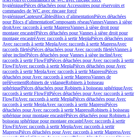
hygiénique
Pièces détachées pour Accessoires pour réservoirs et
commandes de WC avec rinçage forcé
hygiénique
Capteurs
Câbles
Blocs d’alimentation
Pièces détachées
pour Blocs d’alimentation
Composants réseau
Vannes
Vannes à siège
droit
Avec raccords à sertir Mapress
Vannes à siège droit pour
montage encastré
Pièces détachées pour Vannes à siège droit pour
montage encastré
Avec raccords à sertir Mepla
Pièces détachées pour
Avec raccords à sertir Mepla
Avec raccords à sertir Mapress
Avec
raccords filetés
Pièces détachées pour Avec raccords filetés
Vannes à
siège incliné
Pièces détachées pour Vannes à siège incliné
Avec
raccords à sertir FlowFit
Pièces détachées pour Avec raccords à sertir
FlowFit
Avec raccords à sertir Mepla
Pièces détachées pour Avec
raccords à sertir Mepla
Avec raccords à sertir Mapress
Pièces
détachées pour Avec raccords à sertir Mapress
Vannes de
prélèvement
Robinets de vidange
Robinets à boisseau
sphérique
Pièces détachées pour Robinets à boisseau sphérique
Avec
raccords à sertir FlowFit
Pièces détachées pour Avec raccords à sertir
FlowFit
Avec raccords à sertir Mepla
Pièces détachées pour Avec
raccords à sertir Mepla
Avec raccords à sertir Mapress
Pièces
détachées pour Avec raccords à sertir Mapress
Robinets à boisseau
sphérique pour montage encastré
Pièces détachées pour Robinets à
boisseau sphérique pour montage encastré
Avec raccords à sertir
FlowFit
Avec raccords à sertir Mepla
Avec raccords à sertir
Mapress
Pièces détachées pour Avec raccords à sertir Mapress
Avec