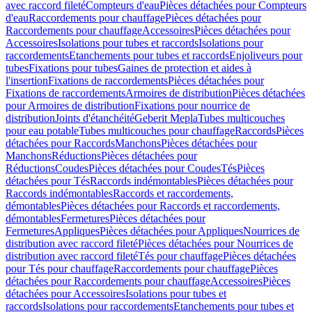
avec raccord fileté
Compteurs d'eau
Pièces détachées pour Compteurs
d'eau
Raccordements pour chauffage
Pièces détachées pour
Raccordements pour chauffage
Accessoires
Pièces détachées pour
Accessoires
Isolations pour tubes et raccords
Isolations pour
raccordements
Etanchements pour tubes et raccords
Enjoliveurs pour
tubes
Fixations pour tubes
Gaines de protection et aides à
l'insertion
Fixations de raccordements
Pièces détachées pour
Fixations de raccordements
Armoires de distribution
Pièces détachées
pour Armoires de distribution
Fixations pour nourrice de
distribution
Joints d'étanchéité
Geberit Mepla
Tubes multicouches
pour eau potable
Tubes multicouches pour chauffage
Raccords
Pièces
détachées pour Raccords
Manchons
Pièces détachées pour
Manchons
Réductions
Pièces détachées pour
Réductions
Coudes
Pièces détachées pour Coudes
Tés
Pièces
détachées pour Tés
Raccords indémontables
Pièces détachées pour
Raccords indémontables
Raccords et raccordements,
démontables
Pièces détachées pour Raccords et raccordements,
démontables
Fermetures
Pièces détachées pour
Fermetures
Appliques
Pièces détachées pour Appliques
Nourrices de
distribution avec raccord fileté
Pièces détachées pour Nourrices de
distribution avec raccord fileté
Tés pour chauffage
Pièces détachées
pour Tés pour chauffage
Raccordements pour chauffage
Pièces
détachées pour Raccordements pour chauffage
Accessoires
Pièces
détachées pour Accessoires
Isolations pour tubes et
raccords
Isolations pour raccordements
Etanchements pour tubes et