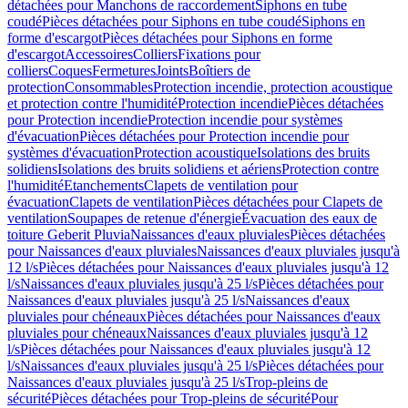
détachées pour Manchons de raccordement
Siphons en tube
coudé
Pièces détachées pour Siphons en tube coudé
Siphons en
forme d'escargot
Pièces détachées pour Siphons en forme
d'escargot
Accessoires
Colliers
Fixations pour
colliers
Coques
Fermetures
Joints
Boîtiers de
protection
Consommables
Protection incendie, protection acoustique
et protection contre l'humidité
Protection incendie
Pièces détachées
pour Protection incendie
Protection incendie pour systèmes
d'évacuation
Pièces détachées pour Protection incendie pour
systèmes d'évacuation
Protection acoustique
Isolations des bruits
solidiens
Isolations des bruits solidiens et aériens
Protection contre
l'humidité
Etanchements
Clapets de ventilation pour
évacuation
Clapets de ventilation
Pièces détachées pour Clapets de
ventilation
Soupapes de retenue d'énergie
Évacuation des eaux de
toiture Geberit Pluvia
Naissances d'eaux pluviales
Pièces détachées
pour Naissances d'eaux pluviales
Naissances d'eaux pluviales jusqu'à
12 l/s
Pièces détachées pour Naissances d'eaux pluviales jusqu'à 12
l/s
Naissances d'eaux pluviales jusqu'à 25 l/s
Pièces détachées pour
Naissances d'eaux pluviales jusqu'à 25 l/s
Naissances d'eaux
pluviales pour chéneaux
Pièces détachées pour Naissances d'eaux
pluviales pour chéneaux
Naissances d'eaux pluviales jusqu'à 12
l/s
Pièces détachées pour Naissances d'eaux pluviales jusqu'à 12
l/s
Naissances d'eaux pluviales jusqu'à 25 l/s
Pièces détachées pour
Naissances d'eaux pluviales jusqu'à 25 l/s
Trop-pleins de
sécurité
Pièces détachées pour Trop-pleins de sécurité
Pour