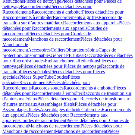
Réductions
Pièces de nettoyage
Pièces détachées pour Pièces de
nettoyage
Raccordements
Pièces détachées pour
Raccordements
Raccordements à emboîter
Pièces détachées pour
Raccordements à emboîter
Raccordements à griffes
Raccords de
transition sur d’autres matériaux
Raccordements aux appareils
Pièces
détachées pour Raccordements aux appareils
Coudes de
raccordement
Pièces détachées pour Coudes de
raccordement
Manchons de raccordement
Pièces détachées pour
Manchons de
raccordement
Accessoires
Colliers
Obturateurs
Joints
Capes de
protection
Consommables
Geberit PE
Tubes
Raccords
Pièces détachées
pour Raccords
Coudes
Embranchements
Réductions
Pièces de
nettoyage
Pièces détachées pour Pièces de nettoyage
Raccords de
transition
Pièces spéciales
Pièces détachées pour Pièces
spéciales
Pièces SuperTube
Coudes
Pièces
spéciales
Raccordements
Pièces détachées pour
Raccordements
Raccords soudés
Raccordements à emboîter
Pièces
détachées pour Raccordements à emboîter
Raccords de transition sur
d’autres matériaux
Pièces détachées pour Raccords de transition sur
d’autres matériaux
Assemblages filetés
Pièces détachées pour
Assemblages filetés
Assemblages de bride
Collerettes
Raccordements
aux appareils
Pièces détachées pour Raccordements aux
appareils
Coudes de raccordement
Pièces détachées pour Coudes de
raccordement
Manchons de raccordement
Pièces détachées pour
Manchons de raccordement
Manchons de raccordement
Pièces