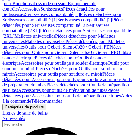
pour Bouchons d'essai de pression
Equipement de
contrôle
Accessoires
Sertisseuses
Pièces détachées pour
Sertisseuses
Sertisseuses compatibilité [1]
Pièces détachées pour
Sertisseuses compatibilité [1]
Sertisseuses compatibilité [2]
Pièces
détachées pour Sertisseuses compatibilité [2]
Sertisseuses
compatibilité [2XL]
Pièces détachées pour Sertisseuses compatibilité
[2XL]
Mallettes universelles
Pièces détachées pour Mallettes
universelles
Mallettes universelles
Pièces détachées pour Mallettes
universelles
Outils pour Geberit Silent-db20 / Geberit PE
Pièces
détachées pour Outils pour Geberit Silent-db20 / Geberit PE
Outils à
souder électrique
Pièces détachées pour Outils à souder
électrique
Accessoires pour outillage à souder électrique
Outils pour
soudure au miroir
Pièces détachées pour Outils pour soudure au
miroir
Accessoires pour outils pour soudure au miroir
Pièces
détachées pour Accessoires pour outils pour soudure au miroir
Outils
de préparation de tubes
Pièces détachées pour Outils de préparation
de tubes
Accessoires pour outils de préparation de tubes
Pièces
détachées pour Accessoires pour outils de préparation de tubes
Aides
à la commande
Télécommandes
Catégories de produits
Lignes de salle de bains
Nouveautés