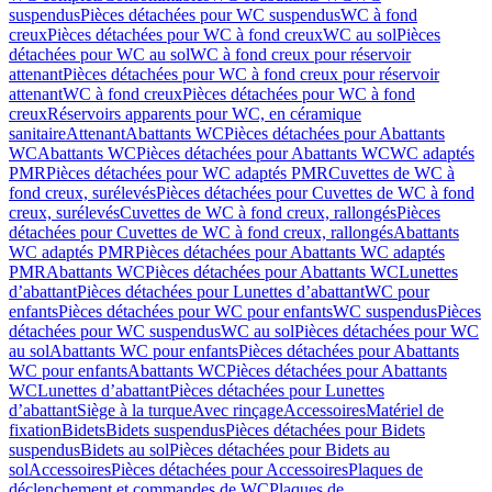
suspendus
Pièces détachées pour WC suspendus
WC à fond
creux
Pièces détachées pour WC à fond creux
WC au sol
Pièces
détachées pour WC au sol
WC à fond creux pour réservoir
attenant
Pièces détachées pour WC à fond creux pour réservoir
attenant
WC à fond creux
Pièces détachées pour WC à fond
creux
Réservoirs apparents pour WC, en céramique
sanitaire
Attenant
Abattants WC
Pièces détachées pour Abattants
WC
Abattants WC
Pièces détachées pour Abattants WC
WC adaptés
PMR
Pièces détachées pour WC adaptés PMR
Cuvettes de WC à
fond creux, surélevés
Pièces détachées pour Cuvettes de WC à fond
creux, surélevés
Cuvettes de WC à fond creux, rallongés
Pièces
détachées pour Cuvettes de WC à fond creux, rallongés
Abattants
WC adaptés PMR
Pièces détachées pour Abattants WC adaptés
PMR
Abattants WC
Pièces détachées pour Abattants WC
Lunettes
d’abattant
Pièces détachées pour Lunettes d’abattant
WC pour
enfants
Pièces détachées pour WC pour enfants
WC suspendus
Pièces
détachées pour WC suspendus
WC au sol
Pièces détachées pour WC
au sol
Abattants WC pour enfants
Pièces détachées pour Abattants
WC pour enfants
Abattants WC
Pièces détachées pour Abattants
WC
Lunettes d’abattant
Pièces détachées pour Lunettes
d’abattant
Siège à la turque
Avec rinçage
Accessoires
Matériel de
fixation
Bidets
Bidets suspendus
Pièces détachées pour Bidets
suspendus
Bidets au sol
Pièces détachées pour Bidets au
sol
Accessoires
Pièces détachées pour Accessoires
Plaques de
déclenchement et commandes de WC
Plaques de