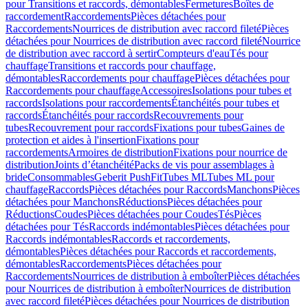
pour Transitions et raccords, démontables
Fermetures
Boîtes de
raccordement
Raccordements
Pièces détachées pour
Raccordements
Nourrices de distribution avec raccord fileté
Pièces
détachées pour Nourrices de distribution avec raccord fileté
Nourrice
de distribution avec raccord à sertir
Compteurs d'eau
Tés pour
chauffage
Transitions et raccords pour chauffage,
démontables
Raccordements pour chauffage
Pièces détachées pour
Raccordements pour chauffage
Accessoires
Isolations pour tubes et
raccords
Isolations pour raccordements
Étanchéités pour tubes et
raccords
Étanchéités pour raccords
Recouvrements pour
tubes
Recouvrement pour raccords
Fixations pour tubes
Gaines de
protection et aides à l'insertion
Fixations pour
raccordements
Armoires de distribution
Fixations pour nourrice de
distribution
Joints d’étanchéité
Packs de vis pour assemblages à
bride
Consommables
Geberit PushFit
Tubes ML
Tubes ML pour
chauffage
Raccords
Pièces détachées pour Raccords
Manchons
Pièces
détachées pour Manchons
Réductions
Pièces détachées pour
Réductions
Coudes
Pièces détachées pour Coudes
Tés
Pièces
détachées pour Tés
Raccords indémontables
Pièces détachées pour
Raccords indémontables
Raccords et raccordements,
démontables
Pièces détachées pour Raccords et raccordements,
démontables
Raccordements
Pièces détachées pour
Raccordements
Nourrices de distribution à emboîter
Pièces détachées
pour Nourrices de distribution à emboîter
Nourrices de distribution
avec raccord fileté
Pièces détachées pour Nourrices de distribution