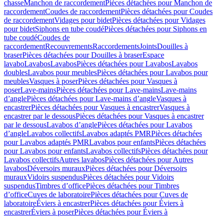
chasse
Manchon de raccordement
Pièces détachées pour Manchon de
raccordement
Coudes de raccordement
Pièces détachées pour Coudes
de raccordement
Vidages pour bidet
Pièces détachées pour Vidages
pour bidet
Siphons en tube coudé
Pièces détachées pour Siphons en
tube coudé
Coudes de
raccordement
Recouvrements
Raccordements
Joints
Douilles à
braser
Pièces détachées pour Douilles à braser
Espace
lavabo
Lavabos
Lavabos
Pièces détachées pour Lavabos
Lavabos
doubles
Lavabos pour meubles
Pièces détachées pour Lavabos pour
meubles
Vasques à poser
Pièces détachées pour Vasques à
poser
Lave-mains
Pièces détachées pour Lave-mains
Lave-mains
d’angle
Pièces détachées pour Lave-mains d’angle
Vasques à
encastrer
Pièces détachées pour Vasques à encastrer
Vasques à
encastrer par le dessous
Pièces détachées pour Vasques à encastrer
par le dessous
Lavabos d’angle
Pièces détachées pour Lavabos
d’angle
Lavabos collectifs
Lavabos adaptés PMR
Pièces détachées
pour Lavabos adaptés PMR
Lavabos pour enfants
Pièces détachées
pour Lavabos pour enfants
Lavabos collectifs
Pièces détachées pour
Lavabos collectifs
Autres lavabos
Pièces détachées pour Autres
lavabos
Déversoirs muraux
Pièces détachées pour Déversoirs
muraux
Vidoirs suspendus
Pièces détachées pour Vidoirs
suspendus
Timbres dʼoffice
Pièces détachées pour Timbres
dʼoffice
Cuves de laboratoire
Pièces détachées pour Cuves de
laboratoire
Éviers à encastrer
Pièces détachées pour Éviers à
encastrer
Éviers à poser
Pièces détachées pour Éviers à