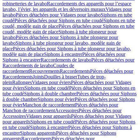
robinetteries de lavabo
Raccordements des appareils pour l’espace
lavabo, l’évier, les appareils et les déversoirs muraux
Vidages pour
lavabo
Pièces détachées pour Vidages pour lavabo
Siphons en tube
coudé
Pièces détachées pour Siphons en tube coudé
Siphons en tube
coudé, modèle gain de place
Pièces détachées pour Siphons en tube
coudé, modèle gain de place
Siphons à tube plongeur pour
lavabo
Pièces détachées pour Siphons à tube plongeur pour
lavabo
Siphons à tube plongeur pour lavabo, modèle gain de
place
Pièces détachées pour Siphons à tube plongeur pour lavabo,
modèle gain de place
Siphons à encastrer
Pièces détachées pour
Siphons à encastrer
Raccordements de lavabo
Pièces détachées pour
Raccordements de lavabo
Coudes de
raccordement
Recouvrements
Raccordements
Pièces détachées pour
Raccordements
Joints
Douilles à braser
Tubes de trop-
plein
Rallonges
Vidages pour éviers
Pièces détachées pour Vidages
pour éviers
Siphons en tube coudé
Pièces détachées pour Siphons en
tube coudé
Siphons à double chambre
Pièces détachées pour Siphons
à double chambre
Siphons pour évier
Pièces détachées pour Siphons
pour évier
Manchon de raccordement
Pièces détachées pour
Manchon de raccordement
Accessoires
Pièces détachées pour
Accessoires
Vidages pour appareils
Pièces détachées pour Vidages
pour appareils
Siphons en tube coudé
Pièces détachées pour Siphons
en tube coudé
Siphons à encastrer
Pièces détachées pour Siphons à
encastrer
Siphons apparents
Pièces détachées pour Siphons
apparents
Raccordements
Pièces détachées pour