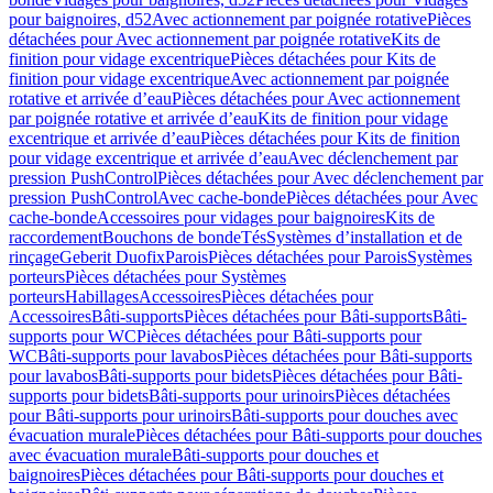
pour baignoires, d52
Avec actionnement par poignée rotative
Pièces
détachées pour Avec actionnement par poignée rotative
Kits de
finition pour vidage excentrique
Pièces détachées pour Kits de
finition pour vidage excentrique
Avec actionnement par poignée
rotative et arrivée d’eau
Pièces détachées pour Avec actionnement
par poignée rotative et arrivée d’eau
Kits de finition pour vidage
excentrique et arrivée d’eau
Pièces détachées pour Kits de finition
pour vidage excentrique et arrivée d’eau
Avec déclenchement par
pression PushControl
Pièces détachées pour Avec déclenchement par
pression PushControl
Avec cache-bonde
Pièces détachées pour Avec
cache-bonde
Accessoires pour vidages pour baignoires
Kits de
raccordement
Bouchons de bonde
Tés
Systèmes d’installation et de
rinçage
Geberit Duofix
Parois
Pièces détachées pour Parois
Systèmes
porteurs
Pièces détachées pour Systèmes
porteurs
Habillages
Accessoires
Pièces détachées pour
Accessoires
Bâti-supports
Pièces détachées pour Bâti-supports
Bâti-
supports pour WC
Pièces détachées pour Bâti-supports pour
WC
Bâti-supports pour lavabos
Pièces détachées pour Bâti-supports
pour lavabos
Bâti-supports pour bidets
Pièces détachées pour Bâti-
supports pour bidets
Bâti-supports pour urinoirs
Pièces détachées
pour Bâti-supports pour urinoirs
Bâti-supports pour douches avec
évacuation murale
Pièces détachées pour Bâti-supports pour douches
avec évacuation murale
Bâti-supports pour douches et
baignoires
Pièces détachées pour Bâti-supports pour douches et