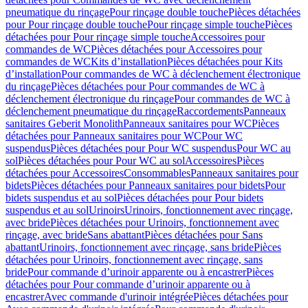
pneumatique du rinçage
Pour rinçage double touche
Pièces détachées
pour Pour rinçage double touche
Pour rinçage simple touche
Pièces
détachées pour Pour rinçage simple touche
Accessoires pour
commandes de WC
Pièces détachées pour Accessoires pour
commandes de WC
Kits d’installation
Pièces détachées pour Kits
d’installation
Pour commandes de WC à déclenchement électronique
du rinçage
Pièces détachées pour Pour commandes de WC à
déclenchement électronique du rinçage
Pour commandes de WC à
déclenchement pneumatique du rinçage
Raccordements
Panneaux
sanitaires Geberit Monolith
Panneaux sanitaires pour WC
Pièces
détachées pour Panneaux sanitaires pour WC
Pour WC
suspendus
Pièces détachées pour Pour WC suspendus
Pour WC au
sol
Pièces détachées pour Pour WC au sol
Accessoires
Pièces
détachées pour Accessoires
Consommables
Panneaux sanitaires pour
bidets
Pièces détachées pour Panneaux sanitaires pour bidets
Pour
bidets suspendus et au sol
Pièces détachées pour Pour bidets
suspendus et au sol
Urinoirs
Urinoirs, fonctionnement avec rinçage,
avec bride
Pièces détachées pour Urinoirs, fonctionnement avec
rinçage, avec bride
Sans abattant
Pièces détachées pour Sans
abattant
Urinoirs, fonctionnement avec rinçage, sans bride
Pièces
détachées pour Urinoirs, fonctionnement avec rinçage, sans
bride
Pour commande d’urinoir apparente ou à encastrer
Pièces
détachées pour Pour commande d’urinoir apparente ou à
encastrer
Avec commande d'urinoir intégrée
Pièces détachées pour