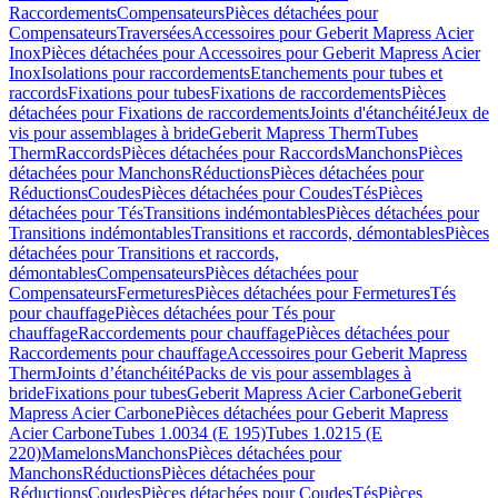
Raccordements
Compensateurs
Pièces détachées pour
Compensateurs
Traversées
Accessoires pour Geberit Mapress Acier
Inox
Pièces détachées pour Accessoires pour Geberit Mapress Acier
Inox
Isolations pour raccordements
Etanchements pour tubes et
raccords
Fixations pour tubes
Fixations de raccordements
Pièces
détachées pour Fixations de raccordements
Joints d'étanchéité
Jeux de
vis pour assemblages à bride
Geberit Mapress Therm
Tubes
Therm
Raccords
Pièces détachées pour Raccords
Manchons
Pièces
détachées pour Manchons
Réductions
Pièces détachées pour
Réductions
Coudes
Pièces détachées pour Coudes
Tés
Pièces
détachées pour Tés
Transitions indémontables
Pièces détachées pour
Transitions indémontables
Transitions et raccords, démontables
Pièces
détachées pour Transitions et raccords,
démontables
Compensateurs
Pièces détachées pour
Compensateurs
Fermetures
Pièces détachées pour Fermetures
Tés
pour chauffage
Pièces détachées pour Tés pour
chauffage
Raccordements pour chauffage
Pièces détachées pour
Raccordements pour chauffage
Accessoires pour Geberit Mapress
Therm
Joints d’étanchéité
Packs de vis pour assemblages à
bride
Fixations pour tubes
Geberit Mapress Acier Carbone
Geberit
Mapress Acier Carbone
Pièces détachées pour Geberit Mapress
Acier Carbone
Tubes 1.0034 (E 195)
Tubes 1.0215 (E
220)
Mamelons
Manchons
Pièces détachées pour
Manchons
Réductions
Pièces détachées pour
Réductions
Coudes
Pièces détachées pour Coudes
Tés
Pièces