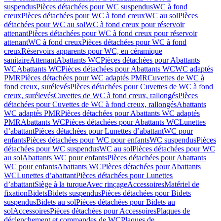
suspendus
Pièces détachées pour WC suspendus
WC à fond
creux
Pièces détachées pour WC à fond creux
WC au sol
Pièces
détachées pour WC au sol
WC à fond creux pour réservoir
attenant
Pièces détachées pour WC à fond creux pour réservoir
attenant
WC à fond creux
Pièces détachées pour WC à fond
creux
Réservoirs apparents pour WC, en céramique
sanitaire
Attenant
Abattants WC
Pièces détachées pour Abattants
WC
Abattants WC
Pièces détachées pour Abattants WC
WC adaptés
PMR
Pièces détachées pour WC adaptés PMR
Cuvettes de WC à
fond creux, surélevés
Pièces détachées pour Cuvettes de WC à fond
creux, surélevés
Cuvettes de WC à fond creux, rallongés
Pièces
détachées pour Cuvettes de WC à fond creux, rallongés
Abattants
WC adaptés PMR
Pièces détachées pour Abattants WC adaptés
PMR
Abattants WC
Pièces détachées pour Abattants WC
Lunettes
d’abattant
Pièces détachées pour Lunettes d’abattant
WC pour
enfants
Pièces détachées pour WC pour enfants
WC suspendus
Pièces
détachées pour WC suspendus
WC au sol
Pièces détachées pour WC
au sol
Abattants WC pour enfants
Pièces détachées pour Abattants
WC pour enfants
Abattants WC
Pièces détachées pour Abattants
WC
Lunettes d’abattant
Pièces détachées pour Lunettes
d’abattant
Siège à la turque
Avec rinçage
Accessoires
Matériel de
fixation
Bidets
Bidets suspendus
Pièces détachées pour Bidets
suspendus
Bidets au sol
Pièces détachées pour Bidets au
sol
Accessoires
Pièces détachées pour Accessoires
Plaques de
déclenchement et commandes de WC
Plaques de