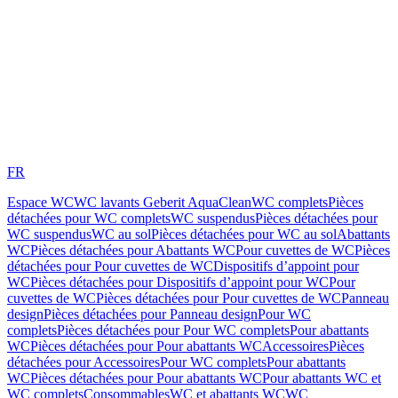
FR
Espace WC
WC lavants Geberit AquaClean
WC complets
Pièces
détachées pour WC complets
WC suspendus
Pièces détachées pour
WC suspendus
WC au sol
Pièces détachées pour WC au sol
Abattants
WC
Pièces détachées pour Abattants WC
Pour cuvettes de WC
Pièces
détachées pour Pour cuvettes de WC
Dispositifs d’appoint pour
WC
Pièces détachées pour Dispositifs d’appoint pour WC
Pour
cuvettes de WC
Pièces détachées pour Pour cuvettes de WC
Panneau
design
Pièces détachées pour Panneau design
Pour WC
complets
Pièces détachées pour Pour WC complets
Pour abattants
WC
Pièces détachées pour Pour abattants WC
Accessoires
Pièces
détachées pour Accessoires
Pour WC complets
Pour abattants
WC
Pièces détachées pour Pour abattants WC
Pour abattants WC et
WC complets
Consommables
WC et abattants WC
WC