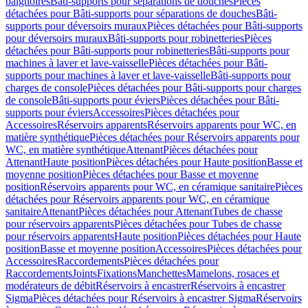
baignoires
Bâti-supports pour séparations de douches
Pièces
détachées pour Bâti-supports pour séparations de douches
Bâti-
supports pour déversoirs muraux
Pièces détachées pour Bâti-supports
pour déversoirs muraux
Bâti-supports pour robinetteries
Pièces
détachées pour Bâti-supports pour robinetteries
Bâti-supports pour
machines à laver et lave-vaisselle
Pièces détachées pour Bâti-
supports pour machines à laver et lave-vaisselle
Bâti-supports pour
charges de console
Pièces détachées pour Bâti-supports pour charges
de console
Bâti-supports pour éviers
Pièces détachées pour Bâti-
supports pour éviers
Accessoires
Pièces détachées pour
Accessoires
Réservoirs apparents
Réservoirs apparents pour WC, en
matière synthétique
Pièces détachées pour Réservoirs apparents pour
WC, en matière synthétique
Attenant
Pièces détachées pour
Attenant
Haute position
Pièces détachées pour Haute position
Basse et
moyenne position
Pièces détachées pour Basse et moyenne
position
Réservoirs apparents pour WC, en céramique sanitaire
Pièces
détachées pour Réservoirs apparents pour WC, en céramique
sanitaire
Attenant
Pièces détachées pour Attenant
Tubes de chasse
pour réservoirs apparents
Pièces détachées pour Tubes de chasse
pour réservoirs apparents
Haute position
Pièces détachées pour Haute
position
Basse et moyenne position
Accessoires
Pièces détachées pour
Accessoires
Raccordements
Pièces détachées pour
Raccordements
Joints
Fixations
Manchettes
Mamelons, rosaces et
modérateurs de débit
Réservoirs à encastrer
Réservoirs à encastrer
Sigma
Pièces détachées pour Réservoirs à encastrer Sigma
Réservoirs