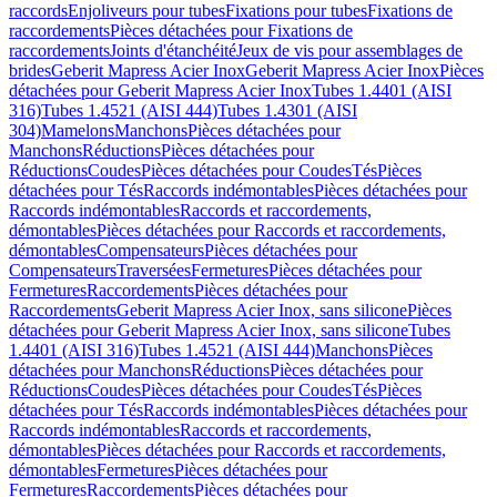
raccords
Enjoliveurs pour tubes
Fixations pour tubes
Fixations de
raccordements
Pièces détachées pour Fixations de
raccordements
Joints d'étanchéité
Jeux de vis pour assemblages de
brides
Geberit Mapress Acier Inox
Geberit Mapress Acier Inox
Pièces
détachées pour Geberit Mapress Acier Inox
Tubes 1.4401 (AISI
316)
Tubes 1.4521 (AISI 444)
Tubes 1.4301 (AISI
304)
Mamelons
Manchons
Pièces détachées pour
Manchons
Réductions
Pièces détachées pour
Réductions
Coudes
Pièces détachées pour Coudes
Tés
Pièces
détachées pour Tés
Raccords indémontables
Pièces détachées pour
Raccords indémontables
Raccords et raccordements,
démontables
Pièces détachées pour Raccords et raccordements,
démontables
Compensateurs
Pièces détachées pour
Compensateurs
Traversées
Fermetures
Pièces détachées pour
Fermetures
Raccordements
Pièces détachées pour
Raccordements
Geberit Mapress Acier Inox, sans silicone
Pièces
détachées pour Geberit Mapress Acier Inox, sans silicone
Tubes
1.4401 (AISI 316)
Tubes 1.4521 (AISI 444)
Manchons
Pièces
détachées pour Manchons
Réductions
Pièces détachées pour
Réductions
Coudes
Pièces détachées pour Coudes
Tés
Pièces
détachées pour Tés
Raccords indémontables
Pièces détachées pour
Raccords indémontables
Raccords et raccordements,
démontables
Pièces détachées pour Raccords et raccordements,
démontables
Fermetures
Pièces détachées pour
Fermetures
Raccordements
Pièces détachées pour