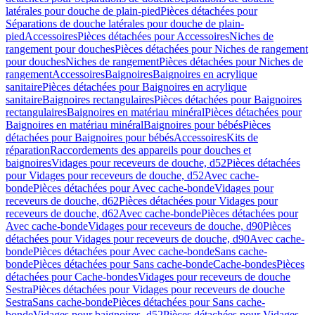
latérales pour douche de plain-pied
Pièces détachées pour
Séparations de douche latérales pour douche de plain-
pied
Accessoires
Pièces détachées pour Accessoires
Niches de
rangement pour douches
Pièces détachées pour Niches de rangement
pour douches
Niches de rangement
Pièces détachées pour Niches de
rangement
Accessoires
Baignoires
Baignoires en acrylique
sanitaire
Pièces détachées pour Baignoires en acrylique
sanitaire
Baignoires rectangulaires
Pièces détachées pour Baignoires
rectangulaires
Baignoires en matériau minéral
Pièces détachées pour
Baignoires en matériau minéral
Baignoires pour bébés
Pièces
détachées pour Baignoires pour bébés
Accessoires
Kits de
réparation
Raccordements des appareils pour douches et
baignoires
Vidages pour receveurs de douche, d52
Pièces détachées
pour Vidages pour receveurs de douche, d52
Avec cache-
bonde
Pièces détachées pour Avec cache-bonde
Vidages pour
receveurs de douche, d62
Pièces détachées pour Vidages pour
receveurs de douche, d62
Avec cache-bonde
Pièces détachées pour
Avec cache-bonde
Vidages pour receveurs de douche, d90
Pièces
détachées pour Vidages pour receveurs de douche, d90
Avec cache-
bonde
Pièces détachées pour Avec cache-bonde
Sans cache-
bonde
Pièces détachées pour Sans cache-bonde
Cache-bondes
Pièces
détachées pour Cache-bondes
Vidages pour receveurs de douche
Sestra
Pièces détachées pour Vidages pour receveurs de douche
Sestra
Sans cache-bonde
Pièces détachées pour Sans cache-
bonde
Vidages pour baignoires, d52
Pièces détachées pour Vidages