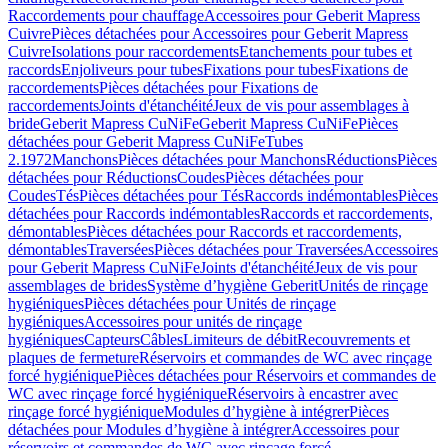
Raccordements pour chauffage
Accessoires pour Geberit Mapress
Cuivre
Pièces détachées pour Accessoires pour Geberit Mapress
Cuivre
Isolations pour raccordements
Etanchements pour tubes et
raccords
Enjoliveurs pour tubes
Fixations pour tubes
Fixations de
raccordements
Pièces détachées pour Fixations de
raccordements
Joints d'étanchéité
Jeux de vis pour assemblages à
bride
Geberit Mapress CuNiFe
Geberit Mapress CuNiFe
Pièces
détachées pour Geberit Mapress CuNiFe
Tubes
2.1972
Manchons
Pièces détachées pour Manchons
Réductions
Pièces
détachées pour Réductions
Coudes
Pièces détachées pour
Coudes
Tés
Pièces détachées pour Tés
Raccords indémontables
Pièces
détachées pour Raccords indémontables
Raccords et raccordements,
démontables
Pièces détachées pour Raccords et raccordements,
démontables
Traversées
Pièces détachées pour Traversées
Accessoires
pour Geberit Mapress CuNiFe
Joints d'étanchéité
Jeux de vis pour
assemblages de brides
Système d’hygiène Geberit
Unités de rinçage
hygiéniques
Pièces détachées pour Unités de rinçage
hygiéniques
Accessoires pour unités de rinçage
hygiéniques
Capteurs
Câbles
Limiteurs de débit
Recouvrements et
plaques de fermeture
Réservoirs et commandes de WC avec rinçage
forcé hygiénique
Pièces détachées pour Réservoirs et commandes de
WC avec rinçage forcé hygiénique
Réservoirs à encastrer avec
rinçage forcé hygiénique
Modules d’hygiène à intégrer
Pièces
détachées pour Modules d’hygiène à intégrer
Accessoires pour
réservoirs et commandes de WC avec rinçage forcé