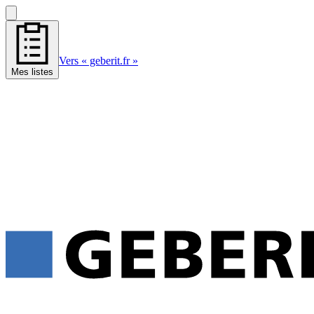
Vers « geberit.fr »
Mes listes