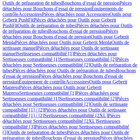
Outils de préparation de tubes
Bouchons d’essai de pression
Pièces
détachées pour Bouchons d’essai de pression
Équipements de
contrôle
Accessoires
Pièces détachées pour Accessoires
Outils pour
Geberit PushFit
Pièces détachées pour Outils pour Geberit
PushFit
Outils de préparation de tubes
Pièces détachées pour Outils
de préparation de tubes
Bouchons d'essai de pression
Pièces
détachées pour Bouchons d'essai de pression
Outils pour Geberit
Mepla
Pièces détachées pour Outils pour Geberit Mepla
Outils de
sertissage manuel
Pièces détachées pour Outils de sertissage
manuel
Sertisseuses compatibilité [1]
Pièces détachées pour
Sertisseuses compatibilité [1]
Sertisseuses compatibilité [2]
Pièces
détachées pour Sertisseuses compatibilité [2]
Outils de préparation de
tubes
Pièces détachées pour Outils de préparation de tubes
Bouchons
d'essai de pression
Pièces détachées pour Bouchons d'essai de
pression
Équipement de contrôle
Accessoires
Outils pour Geberit
Mapress
Pièces détachées pour Outils pour Geberit
Mapress
Sertisseuses compatibilité [1]
Pièces détachées pour
Sertisseuses compatibilité [1]
Sertisseuses compatibilité [2]
Pièces
détachées pour Sertisseuses compatibilité [2]
Outils de sertissage
compatibilité [1] / [2]
Pièces détachées pour Outils de sertissage
compatibilité [1] / [2]
Sertisseuses compatibilité [2XL]
Pièces
détachées pour Sertisseuses compatibilité [2XL]
Sertisseuses
compatibilité [3]
Pièces détachées pour Sertisseuses compatibilité
[3]
Outils de préparation de tubes
Pièces détachées pour Outils de
préparation de tubes
Bouchons d'essai de pression
Pièces détachées