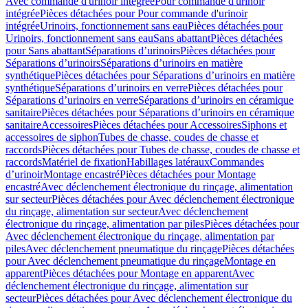
Avec commande d'urinoir intégrée
Pour commande d'urinoir
intégrée
Pièces détachées pour Pour commande d'urinoir
intégrée
Urinoirs, fonctionnement sans eau
Pièces détachées pour
Urinoirs, fonctionnement sans eau
Sans abattant
Pièces détachées
pour Sans abattant
Séparations d’urinoirs
Pièces détachées pour
Séparations d’urinoirs
Séparations d’urinoirs en matière
synthétique
Pièces détachées pour Séparations d’urinoirs en matière
synthétique
Séparations d’urinoirs en verre
Pièces détachées pour
Séparations d’urinoirs en verre
Séparations d’urinoirs en céramique
sanitaire
Pièces détachées pour Séparations d’urinoirs en céramique
sanitaire
Accessoires
Pièces détachées pour Accessoires
Siphons et
accessoires de siphon
Tubes de chasse, coudes de chasse et
raccords
Pièces détachées pour Tubes de chasse, coudes de chasse et
raccords
Matériel de fixation
Habillages latéraux
Commandes
dʼurinoir
Montage encastré
Pièces détachées pour Montage
encastré
Avec déclenchement électronique du rinçage, alimentation
sur secteur
Pièces détachées pour Avec déclenchement électronique
du rinçage, alimentation sur secteur
Avec déclenchement
électronique du rinçage, alimentation par piles
Pièces détachées pour
Avec déclenchement électronique du rinçage, alimentation par
piles
Avec déclenchement pneumatique du rinçage
Pièces détachées
pour Avec déclenchement pneumatique du rinçage
Montage en
apparent
Pièces détachées pour Montage en apparent
Avec
déclenchement électronique du rinçage, alimentation sur
secteur
Pièces détachées pour Avec déclenchement électronique du