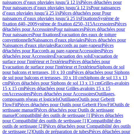
naissances d’eaux pluviales jusqu’à 12 l/s
Pièces détachées pour
Pour naissances d’eaux pluviales jusqu’à 12 l/s
Pour naissances
d’eaux pluviales jusqu’à 25 l/s
Pièces détachées pour Pour
naissances d’eaux pluviales jusqu’à 25 l/s
Fixations
Système de
fixation d40–200
Système de fixation d250–315
Accessoires
Pièces
détachées pour Accessoires
Pour naissances
Pièces détachées pour
Pour naissances
Pour fixations
Évacuation des eaux de toiture
conventionnelle
Naissances d'eaux pluviales
Pièces détachées pour
Naissances d'eaux pluviales
Raccords au pare-vapeur
Pièces
détachées pour Raccords au pare-vapeur
Accessoires
Pièces
détachées pour Accessoires
Évacuation des sols
Evacuation de
surface pour l'intérieur et l'extérieur
Pièces détachées pour
Evacuation de surface pour l'intérieur et l'extérieur
Siphons de sol
pour balcons et terrasses, 10 x 10 cm
Pièces détachées pour Siphons
de sol pour balcons et terrasses, 10 x 10 cm
Siphons de sol 13 x 13
cm
Pièces détachées pour Siphons de sol 13 x 13 cm
Grilles-avaloirs
15 x 15 cm
Pièces détachées pour Grilles-avaloirs 15 x 15
cm
Accessoires
Pièces détachées pour Accessoires
Outillages,
composants réseau et logiciels
Outillages
Outils pour Geberit
FlowFit
Pièces détachées pour Outils pour Geberit FlowFit
Outils de
sertissage manuel
Pièces détachées pour Outils de sertissage
manuel
Compatibilité des outils de sertissage [1]
Pièces détachées
pour Compatibilité des outils de sertissage [1]
Compatibilité des
outils de sertissage [2]
Pièces détachées pour Compatibilité des outils
de sertissage [2]
Outils de préparation de tubes
Pièces détachées pour