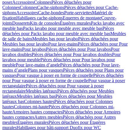
poser
Accessoires
Colonnes
Pièces détachées pour
Colonnes
Colonnes
Cache-siphons
Pièces détachées pour Cache-
siphons
Accessoires
Cache-bondes
Porte-serviettes
Matériel de
fixation
Habillages cache-siphons
Equerres de montage
Couvre-
joints
Dosserets
Kits de consoles
Étagères murales
Packs lavabo avec
meuble bas
Packs lavabo pour meuble avec meuble bas
Pièces
détachées pour Packs lavabo pour meuble avec meuble bas
Meubles
de salle de bains
Meubles bas pour lavabo
Pièces détachées pour
Meubles bas pour lavabo
Pour lave-mains
Pièces détachées pour Pour
lave-mains
Pour lavabos
Pièces détachées pour Pour lavabos
Pour
lavabos doubles
Pièces détachées pour Pour lavabos doubles
Pour
lavabos pour meuble
Pièces détachées pour Pour lavabos pour
meuble
Pour lave-mains d’angle
Pièces détachées pour Pour lave-
mains d’angle
Plans pour vasques
Pièces détachées pour Plans pour
vasques
Pour vasque à poser en forme de coupelle
Pièces détachées
pour Pour vasque à poser en forme de coupelle
Pour vasque à poser
rectangulaire
Pièces détachées pour Pour vasque à poser
rectangulaire
Meubles latéraux
Pièces détachées pour Meubles
latéraux
Meubles latéraux bas
Pièces détachées pour Meubles
latéraux bas
Colonnes hautes
Pièces détachées pour Colonnes
hautes
Colonnes mi-haute
Pièces détachées pour Colonnes mi-
haute
Armoires hautes compactes
Pièces détachées pour Armoires
hautes compactes
Autres meubles
Pièces détachées pour Autres
meubles
Étagères murales
Pièces détachées pour Étagères
murales
Habillages pour bâti-support Duofix pour WC