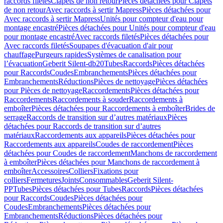
raccords filetés
Clapets de non retour
Pièces détachées pour Clapets
de non retour
Avec raccords à sertir Mapress
Pièces détachées pour
Avec raccords à sertir Mapress
Unités pour compteur d'eau pour
montage encastré
Pièces détachées pour Unités pour compteur d'eau
pour montage encastré
Avec raccords filetés
Pièces détachées pour
Avec raccords filetés
Soupapes d'évacuation d'air pour
chauffage
Purgeurs rapides
Systèmes de canalisation pour
l’évacuation
Geberit Silent-db20
Tubes
Raccords
Pièces détachées
pour Raccords
Coudes
Embranchements
Pièces détachées pour
Embranchements
Réductions
Pièces de nettoyage
Pièces détachées
pour Pièces de nettoyage
Raccordements
Pièces détachées pour
Raccordements
Raccordements à souder
Raccordements à
emboîter
Pièces détachées pour Raccordements à emboîter
Brides de
serrage
Raccords de transition sur d’autres matériaux
Pièces
détachées pour Raccords de transition sur d’autres
matériaux
Raccordements aux appareils
Pièces détachées pour
Raccordements aux appareils
Coudes de raccordement
Pièces
détachées pour Coudes de raccordement
Manchons de raccordement
à emboîter
Pièces détachées pour Manchons de raccordement à
emboîter
Accessoires
Colliers
Fixations pour
colliers
Fermetures
Joints
Consommables
Geberit Silent-
PP
Tubes
Pièces détachées pour Tubes
Raccords
Pièces détachées
pour Raccords
Coudes
Pièces détachées pour
Coudes
Embranchements
Pièces détachées pour
Embranchements
Réductions
Pièces détachées pour