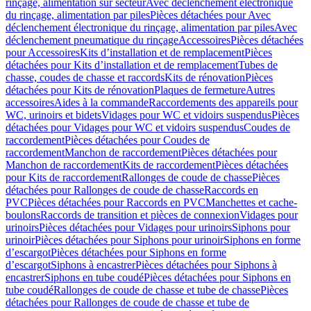
rinçage, alimentation sur secteur
Avec déclenchement électronique
du rinçage, alimentation par piles
Pièces détachées pour Avec
déclenchement électronique du rinçage, alimentation par piles
Avec
déclenchement pneumatique du rinçage
Accessoires
Pièces détachées
pour Accessoires
Kits d’installation et de remplacement
Pièces
détachées pour Kits d’installation et de remplacement
Tubes de
chasse, coudes de chasse et raccords
Kits de rénovation
Pièces
détachées pour Kits de rénovation
Plaques de fermeture
Autres
accessoires
Aides à la commande
Raccordements des appareils pour
WC, urinoirs et bidets
Vidages pour WC et vidoirs suspendus
Pièces
détachées pour Vidages pour WC et vidoirs suspendus
Coudes de
raccordement
Pièces détachées pour Coudes de
raccordement
Manchon de raccordement
Pièces détachées pour
Manchon de raccordement
Kits de raccordement
Pièces détachées
pour Kits de raccordement
Rallonges de coude de chasse
Pièces
détachées pour Rallonges de coude de chasse
Raccords en
PVC
Pièces détachées pour Raccords en PVC
Manchettes et cache-
boulons
Raccords de transition et pièces de connexion
Vidages pour
urinoirs
Pièces détachées pour Vidages pour urinoirs
Siphons pour
urinoir
Pièces détachées pour Siphons pour urinoir
Siphons en forme
d’escargot
Pièces détachées pour Siphons en forme
d’escargot
Siphons à encastrer
Pièces détachées pour Siphons à
encastrer
Siphons en tube coudé
Pièces détachées pour Siphons en
tube coudé
Rallonges de coude de chasse et tube de chasse
Pièces
détachées pour Rallonges de coude de chasse et tube de