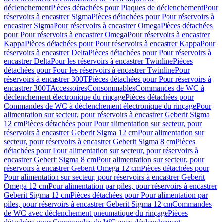
déclenchement
Pièces détachées pour Plaques de déclenchement
Pour
réservoirs à encastrer Sigma
Pièces détachées pour Pour réservoirs à
encastrer Sigma
Pour réservoirs à encastrer Omega
Pièces détachées
pour Pour réservoirs à encastrer Omega
Pour réservoirs à encastrer
Kappa
Pièces détachées pour Pour réservoirs à encastrer Kappa
Pour
réservoirs à encastrer Delta
Pièces détachées pour Pour réservoirs à
encastrer Delta
Pour les réservoirs à encastrer Twinline
Pièces
détachées pour Pour les réservoirs à encastrer Twinline
Pour
réservoirs à encastrer 300T
Pièces détachées pour Pour réservoirs à
encastrer 300T
Accessoires
Consommables
Commandes de WC à
déclenchement électronique du rinçage
Pièces détachées pour
Commandes de WC à déclenchement électronique du rinçage
Pour
alimentation sur secteur, pour réservoirs à encastrer Geberit Sigma
12 cm
Pièces détachées pour Pour alimentation sur secteur, pour
réservoirs à encastrer Geberit Sigma 12 cm
Pour alimentation sur
secteur, pour réservoirs à encastrer Geberit Sigma 8 cm
Pièces
détachées pour Pour alimentation sur secteur, pour réservoirs à
encastrer Geberit Sigma 8 cm
Pour alimentation sur secteur, pour
réservoirs à encastrer Geberit Omega 12 cm
Pièces détachées pour
Pour alimentation sur secteur, pour réservoirs à encastrer Geberit
Omega 12 cm
Pour alimentation par piles, pour réservoirs à encastrer
Geberit Sigma 12 cm
Pièces détachées pour Pour alimentation par
piles, pour réservoirs à encastrer Geberit Sigma 12 cm
Commandes
de WC avec déclenchement pneumatique du rinçage
Pièces
détachées pour Commandes de WC avec déclenchement