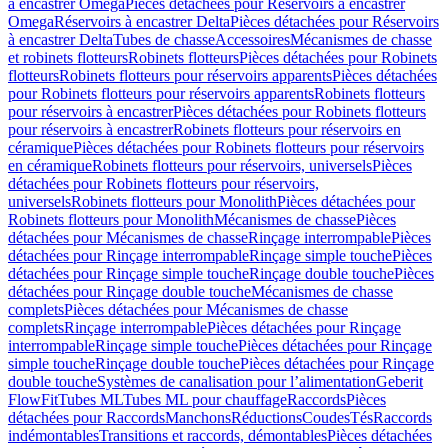
à encastrer Omega
Pièces détachées pour Réservoirs à encastrer
Omega
Réservoirs à encastrer Delta
Pièces détachées pour Réservoirs
à encastrer Delta
Tubes de chasse
Accessoires
Mécanismes de chasse
et robinets flotteurs
Robinets flotteurs
Pièces détachées pour Robinets
flotteurs
Robinets flotteurs pour réservoirs apparents
Pièces détachées
pour Robinets flotteurs pour réservoirs apparents
Robinets flotteurs
pour réservoirs à encastrer
Pièces détachées pour Robinets flotteurs
pour réservoirs à encastrer
Robinets flotteurs pour réservoirs en
céramique
Pièces détachées pour Robinets flotteurs pour réservoirs
en céramique
Robinets flotteurs pour réservoirs, universels
Pièces
détachées pour Robinets flotteurs pour réservoirs,
universels
Robinets flotteurs pour Monolith
Pièces détachées pour
Robinets flotteurs pour Monolith
Mécanismes de chasse
Pièces
détachées pour Mécanismes de chasse
Rinçage interrompable
Pièces
détachées pour Rinçage interrompable
Rinçage simple touche
Pièces
détachées pour Rinçage simple touche
Rinçage double touche
Pièces
détachées pour Rinçage double touche
Mécanismes de chasse
complets
Pièces détachées pour Mécanismes de chasse
complets
Rinçage interrompable
Pièces détachées pour Rinçage
interrompable
Rinçage simple touche
Pièces détachées pour Rinçage
simple touche
Rinçage double touche
Pièces détachées pour Rinçage
double touche
Systèmes de canalisation pour l’alimentation
Geberit
FlowFit
Tubes ML
Tubes ML pour chauffage
Raccords
Pièces
détachées pour Raccords
Manchons
Réductions
Coudes
Tés
Raccords
indémontables
Transitions et raccords, démontables
Pièces détachées