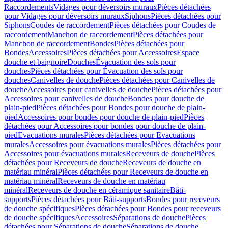
Raccordements
Vidages pour déversoirs muraux
Pièces détachées
pour Vidages pour déversoirs muraux
Siphons
Pièces détachées pour
Siphons
Coudes de raccordement
Pièces détachées pour Coudes de
raccordement
Manchon de raccordement
Pièces détachées pour
Manchon de raccordement
Bondes
Pièces détachées pour
Bondes
Accessoires
Pièces détachées pour Accessoires
Espace
douche et baignoire
Douches
Évacuation des sols pour
douches
Pièces détachées pour Évacuation des sols pour
douches
Canivelles de douche
Pièces détachées pour Canivelles de
douche
Accessoires pour canivelles de douche
Pièces détachées pour
Accessoires pour canivelles de douche
Bondes pour douche de
plain-pied
Pièces détachées pour Bondes pour douche de plain-
pied
Accessoires pour bondes pour douche de plain-pied
Pièces
détachées pour Accessoires pour bondes pour douche de plain-
pied
Evacuations murales
Pièces détachées pour Evacuations
murales
Accessoires pour évacuations murales
Pièces détachées pour
Accessoires pour évacuations murales
Receveurs de douche
Pièces
détachées pour Receveurs de douche
Receveurs de douche en
matériau minéral
Pièces détachées pour Receveurs de douche en
matériau minéral
Receveurs de douche en matériau
minéral
Receveurs de douche en céramique sanitaire
Bâti-
supports
Pièces détachées pour Bâti-supports
Bondes pour receveurs
de douche spécifiques
Pièces détachées pour Bondes pour receveurs
de douche spécifiques
Accessoires
Séparations de douche
Pièces
détachées pour Séparations de douche
Séparations de douche