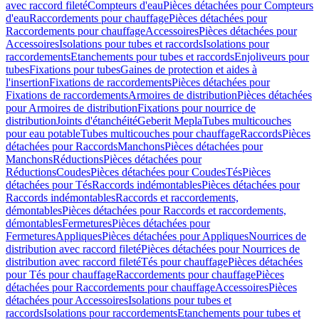
avec raccord fileté
Compteurs d'eau
Pièces détachées pour Compteurs
d'eau
Raccordements pour chauffage
Pièces détachées pour
Raccordements pour chauffage
Accessoires
Pièces détachées pour
Accessoires
Isolations pour tubes et raccords
Isolations pour
raccordements
Etanchements pour tubes et raccords
Enjoliveurs pour
tubes
Fixations pour tubes
Gaines de protection et aides à
l'insertion
Fixations de raccordements
Pièces détachées pour
Fixations de raccordements
Armoires de distribution
Pièces détachées
pour Armoires de distribution
Fixations pour nourrice de
distribution
Joints d'étanchéité
Geberit Mepla
Tubes multicouches
pour eau potable
Tubes multicouches pour chauffage
Raccords
Pièces
détachées pour Raccords
Manchons
Pièces détachées pour
Manchons
Réductions
Pièces détachées pour
Réductions
Coudes
Pièces détachées pour Coudes
Tés
Pièces
détachées pour Tés
Raccords indémontables
Pièces détachées pour
Raccords indémontables
Raccords et raccordements,
démontables
Pièces détachées pour Raccords et raccordements,
démontables
Fermetures
Pièces détachées pour
Fermetures
Appliques
Pièces détachées pour Appliques
Nourrices de
distribution avec raccord fileté
Pièces détachées pour Nourrices de
distribution avec raccord fileté
Tés pour chauffage
Pièces détachées
pour Tés pour chauffage
Raccordements pour chauffage
Pièces
détachées pour Raccordements pour chauffage
Accessoires
Pièces
détachées pour Accessoires
Isolations pour tubes et
raccords
Isolations pour raccordements
Etanchements pour tubes et