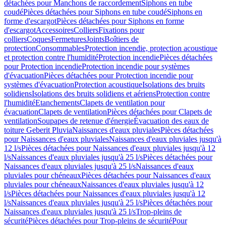
détachées pour Manchons de raccordement
Siphons en tube
coudé
Pièces détachées pour Siphons en tube coudé
Siphons en
forme d'escargot
Pièces détachées pour Siphons en forme
d'escargot
Accessoires
Colliers
Fixations pour
colliers
Coques
Fermetures
Joints
Boîtiers de
protection
Consommables
Protection incendie, protection acoustique
et protection contre l'humidité
Protection incendie
Pièces détachées
pour Protection incendie
Protection incendie pour systèmes
d'évacuation
Pièces détachées pour Protection incendie pour
systèmes d'évacuation
Protection acoustique
Isolations des bruits
solidiens
Isolations des bruits solidiens et aériens
Protection contre
l'humidité
Etanchements
Clapets de ventilation pour
évacuation
Clapets de ventilation
Pièces détachées pour Clapets de
ventilation
Soupapes de retenue d'énergie
Évacuation des eaux de
toiture Geberit Pluvia
Naissances d'eaux pluviales
Pièces détachées
pour Naissances d'eaux pluviales
Naissances d'eaux pluviales jusqu'à
12 l/s
Pièces détachées pour Naissances d'eaux pluviales jusqu'à 12
l/s
Naissances d'eaux pluviales jusqu'à 25 l/s
Pièces détachées pour
Naissances d'eaux pluviales jusqu'à 25 l/s
Naissances d'eaux
pluviales pour chéneaux
Pièces détachées pour Naissances d'eaux
pluviales pour chéneaux
Naissances d'eaux pluviales jusqu'à 12
l/s
Pièces détachées pour Naissances d'eaux pluviales jusqu'à 12
l/s
Naissances d'eaux pluviales jusqu'à 25 l/s
Pièces détachées pour
Naissances d'eaux pluviales jusqu'à 25 l/s
Trop-pleins de
sécurité
Pièces détachées pour Trop-pleins de sécurité
Pour