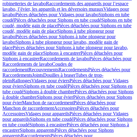
robinetteries de lavabo
Raccordements des appareils pour l’espace
lavabo, l’évier, les appareils et les déversoirs muraux
Vidages pour
lavabo
Pièces détachées pour Vidages pour lavabo
Siphons en tube
coudé
Pièces détachées pour Siphons en tube coudé
Siphons en tube
coudé, modèle gain de place
Pièces détachées pour Siphons en tube
coudé, modèle gain de place
Siphons à tube plongeur pour
lavabo
Pièces détachées pour Siphons à tube plongeur pour
lavabo
Siphons à tube plongeur pour lavabo, modèle gain de
place
Pièces détachées pour Siphons à tube plongeur pour lavabo,
modèle gain de place
Siphons à encastrer
Pièces détachées pour
Siphons à encastrer
Raccordements de lavabo
Pièces détachées pour
Raccordements de lavabo
Coudes de
raccordement
Recouvrements
Raccordements
Pièces détachées pour
Raccordements
Joints
Douilles à braser
Tubes de trop-
plein
Rallonges
Vidages pour éviers
Pièces détachées pour Vidages
pour éviers
Siphons en tube coudé
Pièces détachées pour Siphons en
tube coudé
Siphons à double chambre
Pièces détachées pour Siphons
à double chambre
Siphons pour évier
Pièces détachées pour Siphons
pour évier
Manchon de raccordement
Pièces détachées pour
Manchon de raccordement
Accessoires
Pièces détachées pour
Accessoires
Vidages pour appareils
Pièces détachées pour Vidages
pour appareils
Siphons en tube coudé
Pièces détachées pour Siphons
en tube coudé
Siphons à encastrer
Pièces détachées pour Siphons à
encastrer
Siphons apparents
Pièces détachées pour Siphons
apparents
Raccordements
Pièces détachées pour