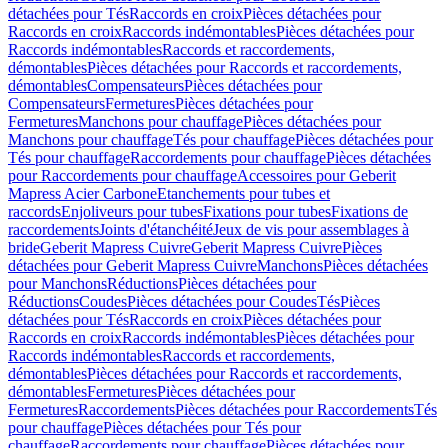
détachées pour Tés
Raccords en croix
Pièces détachées pour
Raccords en croix
Raccords indémontables
Pièces détachées pour
Raccords indémontables
Raccords et raccordements,
démontables
Pièces détachées pour Raccords et raccordements,
démontables
Compensateurs
Pièces détachées pour
Compensateurs
Fermetures
Pièces détachées pour
Fermetures
Manchons pour chauffage
Pièces détachées pour
Manchons pour chauffage
Tés pour chauffage
Pièces détachées pour
Tés pour chauffage
Raccordements pour chauffage
Pièces détachées
pour Raccordements pour chauffage
Accessoires pour Geberit
Mapress Acier Carbone
Etanchements pour tubes et
raccords
Enjoliveurs pour tubes
Fixations pour tubes
Fixations de
raccordements
Joints d'étanchéité
Jeux de vis pour assemblages à
bride
Geberit Mapress Cuivre
Geberit Mapress Cuivre
Pièces
détachées pour Geberit Mapress Cuivre
Manchons
Pièces détachées
pour Manchons
Réductions
Pièces détachées pour
Réductions
Coudes
Pièces détachées pour Coudes
Tés
Pièces
détachées pour Tés
Raccords en croix
Pièces détachées pour
Raccords en croix
Raccords indémontables
Pièces détachées pour
Raccords indémontables
Raccords et raccordements,
démontables
Pièces détachées pour Raccords et raccordements,
démontables
Fermetures
Pièces détachées pour
Fermetures
Raccordements
Pièces détachées pour Raccordements
Tés
pour chauffage
Pièces détachées pour Tés pour
chauffage
Raccordements pour chauffage
Pièces détachées pour