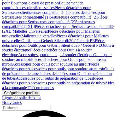
pour Bouchons d'essai de pression
Equipement de
contrôle
Accessoires
Sertisseuses
Pièces détachées pour
Sertisseuses
Sertisseuses compatibilité [1]
Pièces détachées pour
Sertisseuses compatibilité [1]
Sertisseuses compatibilité [2]
Pièces
détachées pour Sertisseuses compatibilité [2]
Sertisseuses
compatibilité [2XL]
Pièces détachées pour Sertisseuses compatibilité
[2XL]
Mallettes universelles
Pièces détachées pour Mallettes
universelles
Mallettes universelles
Pièces détachées pour Mallettes
universelles
Outils pour Geberit Silent-db20 / Geberit PE
Pièces
détachées pour Outils pour Geberit Silent-db20 / Geberit PE
Outils à
souder électrique
Pièces détachées pour Outils à souder
électrique
Accessoires pour outillage à souder électrique
Outils pour
soudure au miroir
Pièces détachées pour Outils pour soudure au
miroir
Accessoires pour outils pour soudure au miroir
Pièces
détachées pour Accessoires pour outils pour soudure au miroir
Outils
de préparation de tubes
Pièces détachées pour Outils de préparation
de tubes
Accessoires pour outils de préparation de tubes
Pièces
détachées pour Accessoires pour outils de préparation de tubes
Aides
à la commande
Télécommandes
Catégories de produits
Lignes de salle de bains
Nouveautés