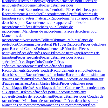
Réductions
Pièces de nettoyage
Pièces détachées pour Pièces de
nettoyage
Raccordements
Pièces détachées pour
Raccordements
Raccordements à emboîter
Pièces détachées pour
Raccordements à emboîter
Raccordements à griffes
Raccords de
transition sur d’autres matériaux
Raccordements aux appareils
Pièces
détachées pour Raccordements aux appareils
Coudes de
raccordement
Pièces détachées pour Coudes de
raccordement
Manchons de raccordement
Pièces détachées pour
Manchons de
raccordement
Accessoires
Colliers
Obturateurs
Joints
Capes de
protection
Consommables
Geberit PE
Tubes
Raccords
Pièces détachées
pour Raccords
Coudes
Embranchements
Réductions
Pièces de
nettoyage
Pièces détachées pour Pièces de nettoyage
Raccords de
transition
Pièces spéciales
Pièces détachées pour Pièces
spéciales
Pièces SuperTube
Coudes
Pièces
spéciales
Raccordements
Pièces détachées pour
Raccordements
Raccords soudés
Raccordements à emboîter
Pièces
détachées pour Raccordements à emboîter
Raccords de transition sur
d’autres matériaux
Pièces détachées pour Raccords de transition sur
d’autres matériaux
Assemblages filetés
Pièces détachées pour
Assemblages filetés
Assemblages de bride
Collerettes
Raccordements
aux appareils
Pièces détachées pour Raccordements aux
appareils
Coudes de raccordement
Pièces détachées pour Coudes de
raccordement
Manchons de raccordement
Pièces détachées pour
Manchons de raccordement
Manchons de raccordement
Pièces