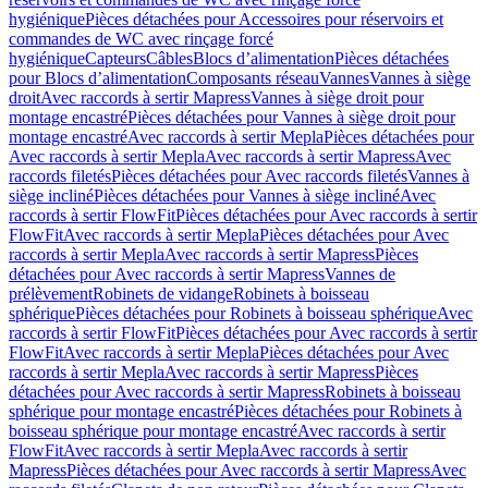
hygiénique
Pièces détachées pour Accessoires pour réservoirs et
commandes de WC avec rinçage forcé
hygiénique
Capteurs
Câbles
Blocs d’alimentation
Pièces détachées
pour Blocs d’alimentation
Composants réseau
Vannes
Vannes à siège
droit
Avec raccords à sertir Mapress
Vannes à siège droit pour
montage encastré
Pièces détachées pour Vannes à siège droit pour
montage encastré
Avec raccords à sertir Mepla
Pièces détachées pour
Avec raccords à sertir Mepla
Avec raccords à sertir Mapress
Avec
raccords filetés
Pièces détachées pour Avec raccords filetés
Vannes à
siège incliné
Pièces détachées pour Vannes à siège incliné
Avec
raccords à sertir FlowFit
Pièces détachées pour Avec raccords à sertir
FlowFit
Avec raccords à sertir Mepla
Pièces détachées pour Avec
raccords à sertir Mepla
Avec raccords à sertir Mapress
Pièces
détachées pour Avec raccords à sertir Mapress
Vannes de
prélèvement
Robinets de vidange
Robinets à boisseau
sphérique
Pièces détachées pour Robinets à boisseau sphérique
Avec
raccords à sertir FlowFit
Pièces détachées pour Avec raccords à sertir
FlowFit
Avec raccords à sertir Mepla
Pièces détachées pour Avec
raccords à sertir Mepla
Avec raccords à sertir Mapress
Pièces
détachées pour Avec raccords à sertir Mapress
Robinets à boisseau
sphérique pour montage encastré
Pièces détachées pour Robinets à
boisseau sphérique pour montage encastré
Avec raccords à sertir
FlowFit
Avec raccords à sertir Mepla
Avec raccords à sertir
Mapress
Pièces détachées pour Avec raccords à sertir Mapress
Avec