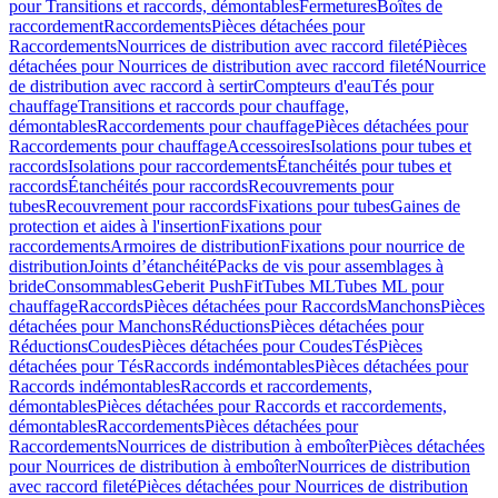
pour Transitions et raccords, démontables
Fermetures
Boîtes de
raccordement
Raccordements
Pièces détachées pour
Raccordements
Nourrices de distribution avec raccord fileté
Pièces
détachées pour Nourrices de distribution avec raccord fileté
Nourrice
de distribution avec raccord à sertir
Compteurs d'eau
Tés pour
chauffage
Transitions et raccords pour chauffage,
démontables
Raccordements pour chauffage
Pièces détachées pour
Raccordements pour chauffage
Accessoires
Isolations pour tubes et
raccords
Isolations pour raccordements
Étanchéités pour tubes et
raccords
Étanchéités pour raccords
Recouvrements pour
tubes
Recouvrement pour raccords
Fixations pour tubes
Gaines de
protection et aides à l'insertion
Fixations pour
raccordements
Armoires de distribution
Fixations pour nourrice de
distribution
Joints d’étanchéité
Packs de vis pour assemblages à
bride
Consommables
Geberit PushFit
Tubes ML
Tubes ML pour
chauffage
Raccords
Pièces détachées pour Raccords
Manchons
Pièces
détachées pour Manchons
Réductions
Pièces détachées pour
Réductions
Coudes
Pièces détachées pour Coudes
Tés
Pièces
détachées pour Tés
Raccords indémontables
Pièces détachées pour
Raccords indémontables
Raccords et raccordements,
démontables
Pièces détachées pour Raccords et raccordements,
démontables
Raccordements
Pièces détachées pour
Raccordements
Nourrices de distribution à emboîter
Pièces détachées
pour Nourrices de distribution à emboîter
Nourrices de distribution
avec raccord fileté
Pièces détachées pour Nourrices de distribution