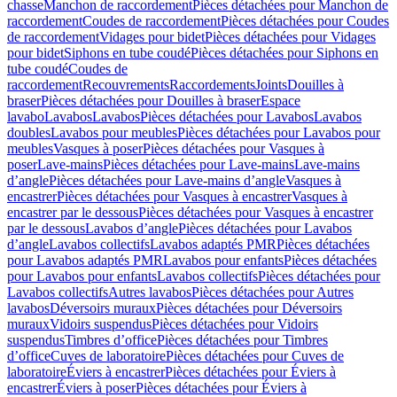
chasse
Manchon de raccordement
Pièces détachées pour Manchon de
raccordement
Coudes de raccordement
Pièces détachées pour Coudes
de raccordement
Vidages pour bidet
Pièces détachées pour Vidages
pour bidet
Siphons en tube coudé
Pièces détachées pour Siphons en
tube coudé
Coudes de
raccordement
Recouvrements
Raccordements
Joints
Douilles à
braser
Pièces détachées pour Douilles à braser
Espace
lavabo
Lavabos
Lavabos
Pièces détachées pour Lavabos
Lavabos
doubles
Lavabos pour meubles
Pièces détachées pour Lavabos pour
meubles
Vasques à poser
Pièces détachées pour Vasques à
poser
Lave-mains
Pièces détachées pour Lave-mains
Lave-mains
d’angle
Pièces détachées pour Lave-mains d’angle
Vasques à
encastrer
Pièces détachées pour Vasques à encastrer
Vasques à
encastrer par le dessous
Pièces détachées pour Vasques à encastrer
par le dessous
Lavabos d’angle
Pièces détachées pour Lavabos
d’angle
Lavabos collectifs
Lavabos adaptés PMR
Pièces détachées
pour Lavabos adaptés PMR
Lavabos pour enfants
Pièces détachées
pour Lavabos pour enfants
Lavabos collectifs
Pièces détachées pour
Lavabos collectifs
Autres lavabos
Pièces détachées pour Autres
lavabos
Déversoirs muraux
Pièces détachées pour Déversoirs
muraux
Vidoirs suspendus
Pièces détachées pour Vidoirs
suspendus
Timbres dʼoffice
Pièces détachées pour Timbres
dʼoffice
Cuves de laboratoire
Pièces détachées pour Cuves de
laboratoire
Éviers à encastrer
Pièces détachées pour Éviers à
encastrer
Éviers à poser
Pièces détachées pour Éviers à