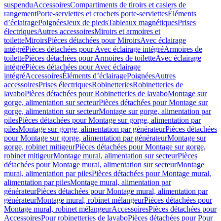
suspendu
Accessoires
Compartiments de tiroirs et casiers de
rangement
Porte-serviettes et crochets porte-serviettes
Éléments
d’éclairage
Poignées
Jeux de pieds
Tableaux magnétiques
Prises
électriques
Autres accessoires
Miroirs et armoires et
toilette
Miroirs
Pièces détachées pour Miroirs
Avec éclairage
intégré
Pièces détachées pour Avec éclairage intégré
Armoires de
toilette
Pièces détachées pour Armoires de toilette
Avec éclairage
intégré
Pièces détachées pour Avec éclairage
intégré
Accessoires
Éléments d’éclairage
Poignées
Autres
accessoires
Prises électriques
Robinetteries
Robinetteries de
lavabo
Pièces détachées pour Robinetteries de lavabo
Montage sur
gorge, alimentation sur secteur
Pièces détachées pour Montage sur
gorge, alimentation sur secteur
Montage sur gorge, alimentation par
piles
Pièces détachées pour Montage sur gorge, alimentation par
piles
Montage sur gorge, alimentation par générateur
Pièces détachées
pour Montage sur gorge, alimentation par générateur
Montage sur
gorge, robinet mitigeur
Pièces détachées pour Montage sur gorge,
robinet mitigeur
Montage mural, alimentation sur secteur
Pièces
détachées pour Montage mural, alimentation sur secteur
Montage
mural, alimentation par piles
Pièces détachées pour Montage mural,
alimentation par piles
Montage mural, alimentation par
générateur
Pièces détachées pour Montage mural, alimentation par
générateur
Montage mural, robinet mélangeur
Pièces détachées pour
Montage mural, robinet mélangeur
Accessoires
Pièces détachées pour
Accessoires
Pour robinetteries de lavabo
Pièces détachées pour Pour