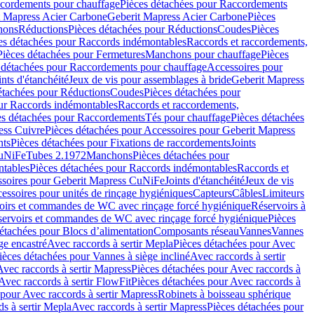
cordements pour chauffage
Pièces détachées pour Raccordements
t Mapress Acier Carbone
Geberit Mapress Acier Carbone
Pièces
hons
Réductions
Pièces détachées pour Réductions
Coudes
Pièces
es détachées pour Raccords indémontables
Raccords et raccordements,
Pièces détachées pour Fermetures
Manchons pour chauffage
Pièces
 détachées pour Raccordements pour chauffage
Accessoires pour
ints d'étanchéité
Jeux de vis pour assemblages à bride
Geberit Mapress
étachées pour Réductions
Coudes
Pièces détachées pour
ur Raccords indémontables
Raccords et raccordements,
es détachées pour Raccordements
Tés pour chauffage
Pièces détachées
ess Cuivre
Pièces détachées pour Accessoires pour Geberit Mapress
nts
Pièces détachées pour Fixations de raccordements
Joints
CuNiFe
Tubes 2.1972
Manchons
Pièces détachées pour
tables
Pièces détachées pour Raccords indémontables
Raccords et
soires pour Geberit Mapress CuNiFe
Joints d'étanchéité
Jeux de vis
essoires pour unités de rinçage hygiéniques
Capteurs
Câbles
Limiteurs
voirs et commandes de WC avec rinçage forcé hygiénique
Réservoirs à
éservoirs et commandes de WC avec rinçage forcé hygiénique
Pièces
étachées pour Blocs d’alimentation
Composants réseau
Vannes
Vannes
ge encastré
Avec raccords à sertir Mepla
Pièces détachées pour Avec
ièces détachées pour Vannes à siège incliné
Avec raccords à sertir
Avec raccords à sertir Mapress
Pièces détachées pour Avec raccords à
Avec raccords à sertir FlowFit
Pièces détachées pour Avec raccords à
 pour Avec raccords à sertir Mapress
Robinets à boisseau sphérique
s à sertir Mepla
Avec raccords à sertir Mapress
Pièces détachées pour