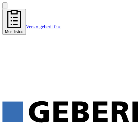
Vers « geberit.fr »
Mes listes