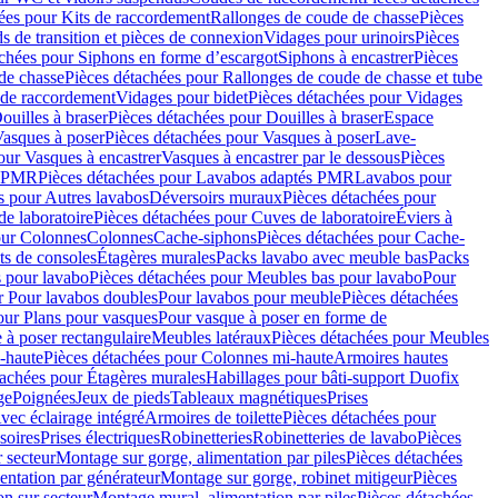
ées pour Kits de raccordement
Rallonges de coude de chasse
Pièces
s de transition et pièces de connexion
Vidages pour urinoirs
Pièces
achées pour Siphons en forme d’escargot
Siphons à encastrer
Pièces
de chasse
Pièces détachées pour Rallonges de coude de chasse et tube
 de raccordement
Vidages pour bidet
Pièces détachées pour Vidages
ouilles à braser
Pièces détachées pour Douilles à braser
Espace
asques à poser
Pièces détachées pour Vasques à poser
Lave-
our Vasques à encastrer
Vasques à encastrer par le dessous
Pièces
s PMR
Pièces détachées pour Lavabos adaptés PMR
Lavabos pour
s pour Autres lavabos
Déversoirs muraux
Pièces détachées pour
e laboratoire
Pièces détachées pour Cuves de laboratoire
Éviers à
our Colonnes
Colonnes
Cache-siphons
Pièces détachées pour Cache-
ts de consoles
Étagères murales
Packs lavabo avec meuble bas
Packs
 pour lavabo
Pièces détachées pour Meubles bas pour lavabo
Pour
r Pour lavabos doubles
Pour lavabos pour meuble
Pièces détachées
our Plans pour vasques
Pour vasque à poser en forme de
 à poser rectangulaire
Meubles latéraux
Pièces détachées pour Meubles
-haute
Pièces détachées pour Colonnes mi-haute
Armoires hautes
tachées pour Étagères murales
Habillages pour bâti-support Duofix
ge
Poignées
Jeux de pieds
Tableaux magnétiques
Prises
vec éclairage intégré
Armoires de toilette
Pièces détachées pour
soires
Prises électriques
Robinetteries
Robinetteries de lavabo
Pièces
 secteur
Montage sur gorge, alimentation par piles
Pièces détachées
entation par générateur
Montage sur gorge, robinet mitigeur
Pièces
n sur secteur
Montage mural, alimentation par piles
Pièces détachées