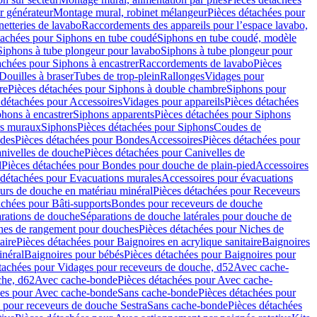
r générateur
Montage mural, robinet mélangeur
Pièces détachées pour
netteries de lavabo
Raccordements des appareils pour l’espace lavabo,
tachées pour Siphons en tube coudé
Siphons en tube coudé, modèle
Siphons à tube plongeur pour lavabo
Siphons à tube plongeur pour
achées pour Siphons à encastrer
Raccordements de lavabo
Pièces
Douilles à braser
Tubes de trop-plein
Rallonges
Vidages pour
re
Pièces détachées pour Siphons à double chambre
Siphons pour
 détachées pour Accessoires
Vidages pour appareils
Pièces détachées
hons à encastrer
Siphons apparents
Pièces détachées pour Siphons
rs muraux
Siphons
Pièces détachées pour Siphons
Coudes de
des
Pièces détachées pour Bondes
Accessoires
Pièces détachées pour
nivelles de douche
Pièces détachées pour Canivelles de
d
Pièces détachées pour Bondes pour douche de plain-pied
Accessoires
 détachées pour Evacuations murales
Accessoires pour évacuations
urs de douche en matériau minéral
Pièces détachées pour Receveurs
achées pour Bâti-supports
Bondes pour receveurs de douche
arations de douche
Séparations de douche latérales pour douche de
hes de rangement pour douches
Pièces détachées pour Niches de
aire
Pièces détachées pour Baignoires en acrylique sanitaire
Baignoires
inéral
Baignoires pour bébés
Pièces détachées pour Baignoires pour
tachées pour Vidages pour receveurs de douche, d52
Avec cache-
che, d62
Avec cache-bonde
Pièces détachées pour Avec cache-
ées pour Avec cache-bonde
Sans cache-bonde
Pièces détachées pour
 pour receveurs de douche Sestra
Sans cache-bonde
Pièces détachées