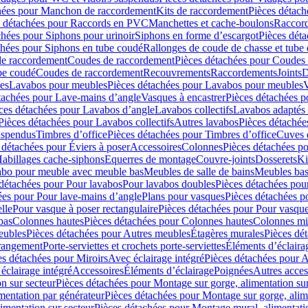
hées pour Manchon de raccordement
Kits de raccordement
Pièces détach
s détachées pour Raccords en PVC
Manchettes et cache-boulons
Raccord
chées pour Siphons pour urinoir
Siphons en forme d’escargot
Pièces dét
chées pour Siphons en tube coudé
Rallonges de coude de chasse et tube 
de raccordement
Coudes de raccordement
Pièces détachées pour Coudes
be coudé
Coudes de raccordement
Recouvrements
Raccordements
Joints
D
es
Lavabos pour meubles
Pièces détachées pour Lavabos pour meubles
V
tachées pour Lave-mains d’angle
Vasques à encastrer
Pièces détachées p
ces détachées pour Lavabos d’angle
Lavabos collectifs
Lavabos adapté
Pièces détachées pour Lavabos collectifs
Autres lavabos
Pièces détachée
uspendus
Timbres dʼoffice
Pièces détachées pour Timbres dʼoffice
Cuves d
 détachées pour Éviers à poser
Accessoires
Colonnes
Pièces détachées p
abillages cache-siphons
Equerres de montage
Couvre-joints
Dosserets
Ki
vabo pour meuble avec meuble bas
Meubles de salle de bains
Meubles bas
 détachées pour Pour lavabos
Pour lavabos doubles
Pièces détachées pou
ées pour Pour lave-mains d’angle
Plans pour vasques
Pièces détachées p
lle
Pour vasque à poser rectangulaire
Pièces détachées pour Pour vasque
bas
Colonnes hautes
Pièces détachées pour Colonnes hautes
Colonnes mi
eubles
Pièces détachées pour Autres meubles
Étagères murales
Pièces dé
 rangement
Porte-serviettes et crochets porte-serviettes
Éléments d’éclaira
es détachées pour Miroirs
Avec éclairage intégré
Pièces détachées pour A
éclairage intégré
Accessoires
Éléments d’éclairage
Poignées
Autres acces
n sur secteur
Pièces détachées pour Montage sur gorge, alimentation sur
mentation par générateur
Pièces détachées pour Montage sur gorge, alim
imentation sur secteur
Pièces détachées pour Montage mural, alimentatio