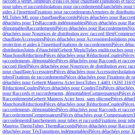
raccord à sertir
Compteurs d'eau
Tés pour chauffage
Transitions et rac
pour tubes et raccords
Isolations pour raccordements
Étanchéités pour t
aides à l'insertion
Fixations pour raccordements
Armoires de distributi
ML
Tubes ML pour chauffage
Raccords
Pièces détachées pour Raccor
détachées pour Tés
Raccords indémontables
Pièces détachées pour Ra
démontables
Raccordements
Pièces détachées pour Raccordements
Nou
détachées pour Nourrices de distribution avec raccord fileté
Compteurs
chauffage
Accessoires
Pièces détachées pour Accessoires
Isolations pou
protection et aides à l'insertion
Fixations de raccordements
Pièces déta
distribution
Joints d'étanchéité
Geberit Mepla
Tubes multicouches pour 
Manchons
Réductions
Pièces détachées pour Réductions
Coudes
Pièces
raccordements, démontables
Pièces détachées pour Raccords et racco
raccord fileté
Pièces détachées pour Nourrices de distribution avec racc
pour chauffage
Accessoires
Pièces détachées pour Accessoires
Isolatio
tubes
Fixations de raccordements
Pièces détachées pour Fixations de 
détachées pour Geberit Mapress Acier Inox
Tubes 1.4401 (AISI 316)
T
Réductions
Coudes
Pièces détachées pour Coudes
Tés
Pièces détachées
pour Raccords et raccordements, démontables
Compensateurs
Pièces 
Raccordements
Geberit Mapress Acier Inox, sans silicone
Pièces détac
Manchons
Réductions
Pièces détachées pour Réductions
Coudes
Pièces
raccordements, démontables
Pièces détachées pour Raccords et racco
Raccordements
Compensateurs
Pièces détachées pour Compensateurs
T
raccordements
Etanchements pour tubes et raccords
Fixations pour tub
Mapress Therm
Tubes Therm
Raccords
Pièces détachées pour Raccord
détachées pour Tés
Transitions indémontables
Pièces détachées pour T