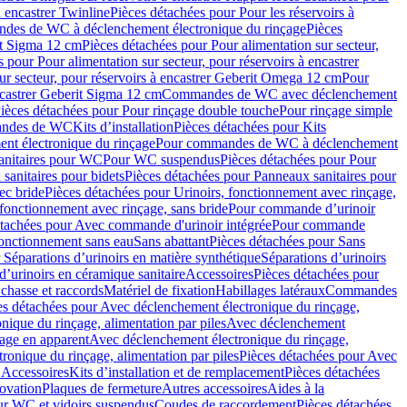
à encastrer Twinline
Pièces détachées pour Pour les réservoirs à
es de WC à déclenchement électronique du rinçage
Pièces
rit Sigma 12 cm
Pièces détachées pour Pour alimentation sur secteur,
 pour Pour alimentation sur secteur, pour réservoirs à encastrer
ur secteur, pour réservoirs à encastrer Geberit Omega 12 cm
Pour
encastrer Geberit Sigma 12 cm
Commandes de WC avec déclenchement
ièces détachées pour Pour rinçage double touche
Pour rinçage simple
mandes de WC
Kits d’installation
Pièces détachées pour Kits
nt électronique du rinçage
Pour commandes de WC à déclenchement
anitaires pour WC
Pour WC suspendus
Pièces détachées pour Pour
sanitaires pour bidets
Pièces détachées pour Panneaux sanitaires pour
ec bride
Pièces détachées pour Urinoirs, fonctionnement avec rinçage,
 fonctionnement avec rinçage, sans bride
Pour commande d’urinoir
étachées pour Avec commande d'urinoir intégrée
Pour commande
fonctionnement sans eau
Sans abattant
Pièces détachées pour Sans
 Séparations d’urinoirs en matière synthétique
Séparations d’urinoirs
d’urinoirs en céramique sanitaire
Accessoires
Pièces détachées pour
chasse et raccords
Matériel de fixation
Habillages latéraux
Commandes
es détachées pour Avec déclenchement électronique du rinçage,
ique du rinçage, alimentation par piles
Avec déclenchement
age en apparent
Avec déclenchement électronique du rinçage,
onique du rinçage, alimentation par piles
Pièces détachées pour Avec
 Accessoires
Kits d’installation et de remplacement
Pièces détachées
novation
Plaques de fermeture
Autres accessoires
Aides à la
ur WC et vidoirs suspendus
Coudes de raccordement
Pièces détachées