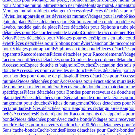
pour Montage mural, alimentation par piles
Montage mural, alimentati
Montage mural, robinet mélangeur
Accessoires
Pièces détachées pour 
l’évier, les appareils et les déversoirs muraux
Vidages pour lavabo
Pièc
gain de place
Pièces détachées pour Siphons en tube coudé, modèle ga
lavabo, modèle gain de place
Pièces détachées pour Siphons à tube pl
détachées pour Raccordements de lavabo
Coudes de raccordement
Rec
éviers
Pièces détachées pour Vidages pour éviers
Siphons en tube cou
évier
Pièces détachées pour Siphons pour évier
Manchon de raccordem
pour Vidages pour appareils
Siphons en tube coudé
Pièces détachées p
apparents
Raccordements
Pièces détachées pour Raccordements
Vidage
raccordement
Pièces détachées pour Coudes de raccordement
Manchon
Accessoires
Espace douche et baignoire
Douches
Évacuation des sols 
douche
Accessoires pour canivelles de douche
Pièces détachées pour A
pour bondes pour douche de plain-pied
Pièces détachées pour Accesso
murales
Pièces détachées pour Accessoires pour évacuations murales
R
de douche en matériau minéral
Receveurs de douche en matériau miné
spécifiques
Pièces détachées pour Bondes pour receveurs de douche s
plain-pied
Pièces détachées pour Séparations de douche latérales pour
rangement pour douches
Niches de rangement
Pièces détachées pour 
rectangulaires
Pièces détachées pour Baignoires rectangulaires
Baignoi
bébés
Accessoires
Kits de réparation
Raccordements des appareils pour 
bonde
Pièces détachées pour Avec cache-bonde
Vidages pour receveur
bonde
Vidages pour receveurs de douche, d90
Pièces détachées pour 
Sans cache-bonde
Cache-bondes
Pièces détachées pour Cache-bondes