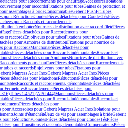
 détachées pour Raccordements pour chauffage
Accessoires
Isolations
couvrement pour raccords
Fixations pour tubes
Gaines de protection et
 pour assemblages à bride
Consommables
Geberit PushFit
Tubes
es pour Réductions
Coudes
Pièces détachées pour Coudes
Tés
Pièces
tachées pour Raccords et raccordements,
tribution à emboîter
Nourrices de distribution avec raccord fileté
Pièces
ffage
Pièces détachées pour Raccordements pour
s et raccords
Enjoliveurs pour tubes
Fixations pour tubes
Gaines de
tachées pour Armoires de distribution
Fixations pour nourrice de
es pour Raccords
Manchons
Pièces détachées pour
tables
Pièces détachées pour Raccords indémontables
Raccords et
iques
Pièces détachées pour Appliques
Nourrices de distribution avec
Raccordements pour chauffage
Pièces détachées pour Raccordements
 tubes et raccords
Enjoliveurs pour tubes
Fixations pour
eberit Mapress Acier Inox
Geberit Mapress Acier Inox
Pièces
Pièces détachées pour Manchons
Réductions
Pièces détachées pour
montables
Raccords et raccordements, démontables
Pièces détachées
ur Fermetures
Raccordements
Pièces détachées pour
 316)
Tubes 1.4521 (AISI 444)
Manchons
Pièces détachées pour
tables
Pièces détachées pour Raccords indémontables
Raccords et
ordements
Pièces détachées pour
s pour Accessoires pour Geberit Mapress Acier Inox
Isolations pour
rdements
Joints d'étanchéité
Jeux de vis pour assemblages à bride
Geberit
s pour Réductions
Coudes
Pièces détachées pour Coudes
Tés
Pièces
achées pour Transitions et raccords, démontables
Compensateurs
Pièces