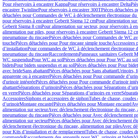
Pour réservoirs à encastrer Kappa
Pour réservoirs à encastrer Delta
Piè
encastrer Twinline
Pour réservoirs à encastrer 300T
Pièces détachées p
détachées pour Commandes de WC à déclenchement électronique du 
pour réservoirs à encastrer Geberit Sigma 12 cm
Pour alimentation sur
Geberit Sigma 8 cm
Pour alimentation sur secteur, pour réservoirs à 
alimentation par piles, pour réservoirs à encastrer Geberit Sigma 12 c
pneumatique du rinçage
Pièces détachées pour Commandes de WC ave
touche
Pièces détachées pour Pour rinçage simple touche
Accessoires
d’installation
Pour commandes de WC à déclenchement électronique d
pneumatique du rinçage
Raccordements
Panneaux sanitaires Geberit M
WC suspendus
Pour WC au sol
Pièces détachées pour Pour WC au sol
bidets
Pour bidets suspendus et au sol
Pièces détachées pour Pour bidet
avec bride
Sans abattant
Pièces détachées pour Sans abattant
Urinoirs, 
apparente ou à encastrer
Pièces détachées pour Pour commande d’urino
d'urinoir intégrée
Pièces détachées pour Pour commande d'urinoir inté
abattant
Séparations d’urinoirs
Pièces détachées pour Séparations d’uri
en verre
Pièces détachées pour Séparations d’urinoirs en verre
Séparati
Accessoires
Siphons et accessoires de siphon
Tubes de chasse, coudes 
dʼurinoir
Montage encastré
Pièces détachées pour Montage encastré
Ave
alimentation sur secteur
Avec déclenchement électronique du rinçage, a
pneumatique du rinçage
Pièces détachées pour Avec déclenchement p
alimentation sur secteur
Pièces détachées pour Avec déclenchement élec
déclenchement électronique du rinçage, alimentation par piles
Avec dé
pour Kits d’installation et de remplacement
Tubes de chasse, coudes de
commande
Raccordements des appareils pour WC, urinoirs et bidets
Vi