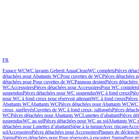
FR
Espace WC
WC lavants Geberit AquaClean
WC complets
Pièces déta
détachées pour Abattants WC
Pour cuvettes de WC
Pièces détachées 
détachées pour Pour cuvettes de WC
Panneau design
Pièces détachées
WC
Accessoires
Pièces détachées pour Accessoires
Pour WC complets
suspendus
Pièces détachées pour WC suspendus
WC à fond creux
Pièc
pour WC à fond creux pour réservoir attenant
WC à fond creux
Pièces
Abattants WC
Abattants WC
Pièces détachées pour Abattants WC
WC 
creux, surélevés
Cuvettes de WC à fond creux, rallongés
Pièces détach
WC
Pièces détachées pour Abattants WC
Lunettes d’abattant
Pièces dé
suspendus
WC au sol
Pièces détachées pour WC au sol
Abattants WC p
détachées pour Lunettes d’abattant
Siège à la turque
Avec rinçage
Acce
sol
Accessoires
Pièces détachées pour Accessoires
Plaques de déclenc
Sigma
Pièces détachées pour Pour réservoirs à encastrer Sigma
Pour ré