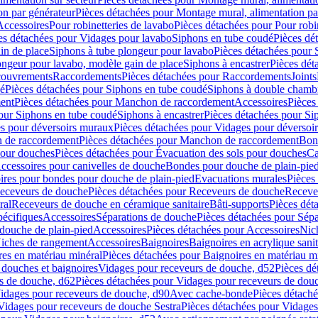
on par générateur
Pièces détachées pour Montage mural, alimentation pa
Accessoires
Pour robinetteries de lavabo
Pièces détachées pour Pour robi
es détachées pour Vidages pour lavabo
Siphons en tube coudé
Pièces dé
in de place
Siphons à tube plongeur pour lavabo
Pièces détachées pour 
ongeur pour lavabo, modèle gain de place
Siphons à encastrer
Pièces dét
ouvrements
Raccordements
Pièces détachées pour Raccordements
Joints
dé
Pièces détachées pour Siphons en tube coudé
Siphons à double chamb
ent
Pièces détachées pour Manchon de raccordement
Accessoires
Pièces
our Siphons en tube coudé
Siphons à encastrer
Pièces détachées pour Sip
s pour déversoirs muraux
Pièces détachées pour Vidages pour déversoi
 de raccordement
Pièces détachées pour Manchon de raccordement
Bon
pour douches
Pièces détachées pour Évacuation des sols pour douches
Ca
ccessoires pour canivelles de douche
Bondes pour douche de plain-pie
ires pour bondes pour douche de plain-pied
Evacuations murales
Pièces
eceveurs de douche
Pièces détachées pour Receveurs de douche
Receve
ral
Receveurs de douche en céramique sanitaire
Bâti-supports
Pièces dét
pécifiques
Accessoires
Séparations de douche
Pièces détachées pour Sép
 douche de plain-pied
Accessoires
Pièces détachées pour Accessoires
Nic
Niches de rangement
Accessoires
Baignoires
Baignoires en acrylique sanit
res en matériau minéral
Pièces détachées pour Baignoires en matériau m
douches et baignoires
Vidages pour receveurs de douche, d52
Pièces dé
s de douche, d62
Pièces détachées pour Vidages pour receveurs de dou
Vidages pour receveurs de douche, d90
Avec cache-bonde
Pièces détach
Vidages pour receveurs de douche Sestra
Pièces détachées pour Vidages