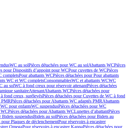
endus
WC au sol
Pièces détachées pour WC au sol
Abattants WC
Pièces
es pour Dispositifs d’appoint pour WC
Pour cuvettes de WC
Pièces
C complets
Pour abattants WC
Pièces détachées pour Pour abattants
ants WC et WC complets
Consommables
WC et abattants WC
WC
C au sol
WC à fond creux pour réservoir attenant
Pièces détachées
amique sanitaire
Attenant
Abattants WC
Pièces détachées pour
à fond creux, surélevés
Pièces détachées pour Cuvettes de WC à fond
és PMR
Pièces détachées pour Abattants WC adaptés PMR
Abattants
r WC pour enfants
WC suspendus
Pièces détachées pour WC
s WC
Pièces détachées pour Abattants WC
Lunettes d’abattant
Pièces
r Bidets suspendus
Bidets au sol
Pièces détachées pour Bidets au
s pour Plaques de déclenchement
Pour réservoirs à encastrer
astrer Omega
Pour réservoirs à encastrer Kappa
Pièces détachées pour