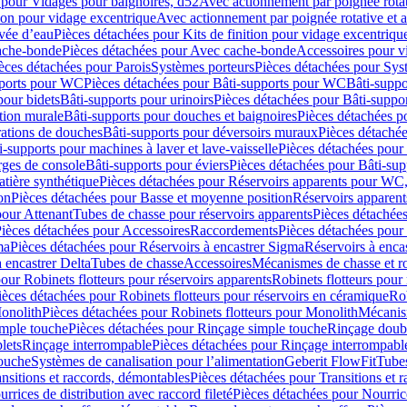
 pour Vidages pour baignoires, d52
Avec actionnement par poignée rota
tion pour vidage excentrique
Avec actionnement par poignée rotative et a
ivée d’eau
Pièces détachées pour Kits de finition pour vidage excentrique
ache-bonde
Pièces détachées pour Avec cache-bonde
Accessoires pour v
èces détachées pour Parois
Systèmes porteurs
Pièces détachées pour Sys
pports pour WC
Pièces détachées pour Bâti-supports pour WC
Bâti-suppo
pour bidets
Bâti-supports pour urinoirs
Pièces détachées pour Bâti-suppor
tion murale
Bâti-supports pour douches et baignoires
Pièces détachées p
rations de douches
Bâti-supports pour déversoirs muraux
Pièces détaché
i-supports pour machines à laver et lave-vaisselle
Pièces détachées pour 
rges de console
Bâti-supports pour éviers
Pièces détachées pour Bâti-sup
tière synthétique
Pièces détachées pour Réservoirs apparents pour WC,
on
Pièces détachées pour Basse et moyenne position
Réservoirs apparent
pour Attenant
Tubes de chasse pour réservoirs apparents
Pièces détachées
ièces détachées pour Accessoires
Raccordements
Pièces détachées pou
ma
Pièces détachées pour Réservoirs à encastrer Sigma
Réservoirs à enc
 encastrer Delta
Tubes de chasse
Accessoires
Mécanismes de chasse et rob
our Robinets flotteurs pour réservoirs apparents
Robinets flotteurs pour 
ièces détachées pour Robinets flotteurs pour réservoirs en céramique
Rob
Monolith
Pièces détachées pour Robinets flotteurs pour Monolith
Mécanis
imple touche
Pièces détachées pour Rinçage simple touche
Rinçage doub
lets
Rinçage interrompable
Pièces détachées pour Rinçage interrompabl
touche
Systèmes de canalisation pour l’alimentation
Geberit FlowFit
Tube
nsitions et raccords, démontables
Pièces détachées pour Transitions et 
rrices de distribution avec raccord fileté
Pièces détachées pour Nourrice