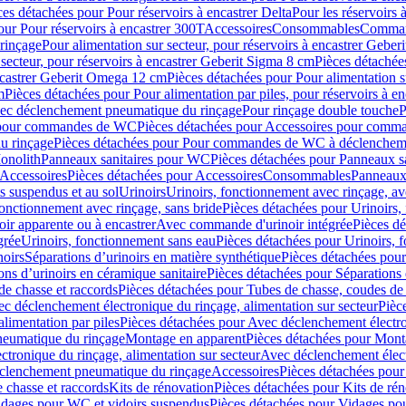
ces détachées pour Pour réservoirs à encastrer Delta
Pour les réservoirs 
our Pour réservoirs à encastrer 300T
Accessoires
Consommables
Command
rinçage
Pour alimentation sur secteur, pour réservoirs à encastrer Gebe
 secteur, pour réservoirs à encastrer Geberit Sigma 8 cm
Pièces détachées
encastrer Geberit Omega 12 cm
Pièces détachées pour Pour alimentation s
m
Pièces détachées pour Pour alimentation par piles, pour réservoirs à 
c déclenchement pneumatique du rinçage
Pour rinçage double touche
P
 pour commandes de WC
Pièces détachées pour Accessoires pour com
u rinçage
Pièces détachées pour Pour commandes de WC à déclencheme
onolith
Panneaux sanitaires pour WC
Pièces détachées pour Panneaux s
Accessoires
Pièces détachées pour Accessoires
Consommables
Panneaux 
s suspendus et au sol
Urinoirs
Urinoirs, fonctionnement avec rinçage, av
fonctionnement avec rinçage, sans bride
Pièces détachées pour Urinoirs,
ir apparente ou à encastrer
Avec commande d'urinoir intégrée
Pièces d
grée
Urinoirs, fonctionnement sans eau
Pièces détachées pour Urinoirs, 
noirs
Séparations d’urinoirs en matière synthétique
Pièces détachées pour
ons d’urinoirs en céramique sanitaire
Pièces détachées pour Séparations 
de chasse et raccords
Pièces détachées pour Tubes de chasse, coudes de 
c déclenchement électronique du rinçage, alimentation sur secteur
Pièc
limentation par piles
Pièces détachées pour Avec déclenchement électron
neumatique du rinçage
Montage en apparent
Pièces détachées pour Mont
tronique du rinçage, alimentation sur secteur
Avec déclenchement électr
clenchement pneumatique du rinçage
Accessoires
Pièces détachées pour
 chasse et raccords
Kits de rénovation
Pièces détachées pour Kits de ré
dages pour WC et vidoirs suspendus
Pièces détachées pour Vidages po