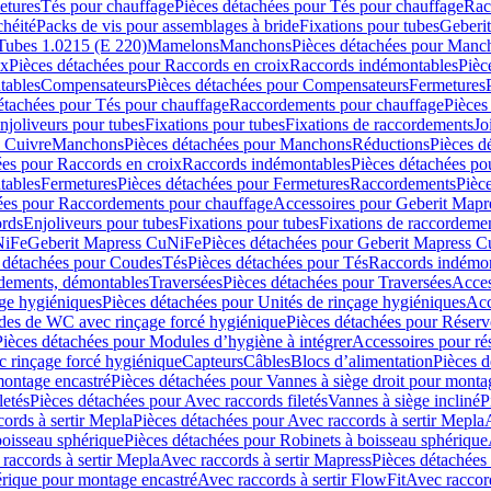
etures
Tés pour chauffage
Pièces détachées pour Tés pour chauffage
Rac
chéité
Packs de vis pour assemblages à bride
Fixations pour tubes
Geberi
Tubes 1.0215 (E 220)
Mamelons
Manchons
Pièces détachées pour Manc
ix
Pièces détachées pour Raccords en croix
Raccords indémontables
Pièc
tables
Compensateurs
Pièces détachées pour Compensateurs
Fermetures
étachées pour Tés pour chauffage
Raccordements pour chauffage
Pièces
njoliveurs pour tubes
Fixations pour tubes
Fixations de raccordements
Jo
s Cuivre
Manchons
Pièces détachées pour Manchons
Réductions
Pièces d
ées pour Raccords en croix
Raccords indémontables
Pièces détachées po
tables
Fermetures
Pièces détachées pour Fermetures
Raccordements
Pièc
ées pour Raccordements pour chauffage
Accessoires pour Geberit Mapr
ords
Enjoliveurs pour tubes
Fixations pour tubes
Fixations de raccordeme
NiFe
Geberit Mapress CuNiFe
Pièces détachées pour Geberit Mapress 
 détachées pour Coudes
Tés
Pièces détachées pour Tés
Raccords indémon
rdements, démontables
Traversées
Pièces détachées pour Traversées
Acces
age hygiéniques
Pièces détachées pour Unités de rinçage hygiéniques
Acc
des de WC avec rinçage forcé hygiénique
Pièces détachées pour Réser
Pièces détachées pour Modules d’hygiène à intégrer
Accessoires pour r
 rinçage forcé hygiénique
Capteurs
Câbles
Blocs d’alimentation
Pièces d
montage encastré
Pièces détachées pour Vannes à siège droit pour monta
letés
Pièces détachées pour Avec raccords filetés
Vannes à siège incliné
P
ords à sertir Mepla
Pièces détachées pour Avec raccords à sertir Mepla
boisseau sphérique
Pièces détachées pour Robinets à boisseau sphérique
raccords à sertir Mepla
Avec raccords à sertir Mapress
Pièces détachées
érique pour montage encastré
Avec raccords à sertir FlowFit
Avec raccord