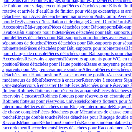
pour Sans cache-bonde
Vidages pour baignoires, d52
Pièces détachées
de finition pour vidage excentrique
Pièces détachées pour Kits de fini
rotative et arrivée d’eau
Kits de finition pour vidage excentrique et arr
détachées pour Avec déclenchement par pression PushControl
Avec c
bonde
Tés
Systèmes d’installation et de rinçage
Geberit Duofix
Parois
Pi
Accessoires
Bâti-supports
Pièces détachées pour Bâti-supports
Bâti-su
lavabos
Bâti-supports pour bidets
Pièces détachées pour Bâti-supports 
murale
Pièces détachées pour Bâti-supports pour douches avec évacua
séparations de douches
Pièces détachées pour Bâti-supports pour sépa
robinetteries
Pièces détachées pour Bâti-supports pour robinetteries
Bât
pour charges de console
Pièces détachées pour Bâti-supports pour cha
Accessoires
Réservoirs apparents
Réservoirs apparents pour WC, en ma
position
Pièces détachées pour Haute position
Basse et moyenne positi
apparents pour WC, en céramique sanitaire
Attenant
Pièces détachées 
détachées pour Haute position
Basse et moyenne position
Accessoires
P
modérateurs de débit
Réservoirs à encastrer
Réservoirs à encastrer Sig
Omega
Réservoirs à encastrer Delta
Pièces détachées pour Réservoirs à
flotteurs
Robinets flotteurs pour réservoirs apparents
Pièces détachées p
réservoirs à encastrer
Robinets flotteurs pour réservoirs en céramique
P
Robinets flotteurs pour réservoirs, universels
Robinets flotteurs pour 
interrompable
Pièces détachées pour Rinçage interrompable
Rinçage s
de chasse complets
Pièces détachées pour Mécanismes de chasse comp
touche
Rinçage double touche
Pièces détachées pour Rinçage double 
Raccords
Manchons
Réductions
Coudes
Tés
Raccords indémontables
Tra
raccordement
Raccordements
Pièces détachées pour Raccordements
Nou