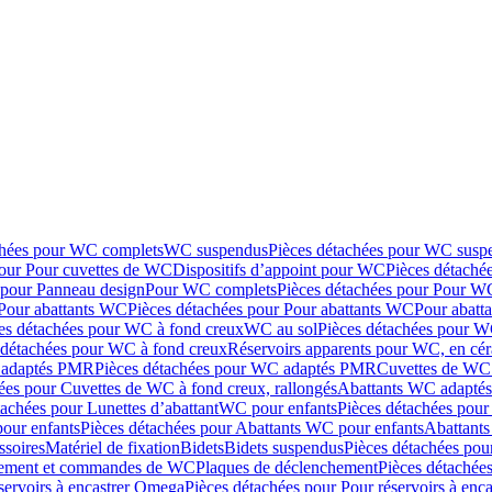
chées pour WC complets
WC suspendus
Pièces détachées pour WC susp
pour Pour cuvettes de WC
Dispositifs d’appoint pour WC
Pièces détaché
 pour Panneau design
Pour WC complets
Pièces détachées pour Pour W
Pour abattants WC
Pièces détachées pour Pour abattants WC
Pour abatt
es détachées pour WC à fond creux
WC au sol
Pièces détachées pour W
 détachées pour WC à fond creux
Réservoirs apparents pour WC, en cér
adaptés PMR
Pièces détachées pour WC adaptés PMR
Cuvettes de WC 
ées pour Cuvettes de WC à fond creux, rallongés
Abattants WC adapt
tachées pour Lunettes d’abattant
WC pour enfants
Pièces détachées pou
our enfants
Pièces détachées pour Abattants WC pour enfants
Abattant
ssoires
Matériel de fixation
Bidets
Bidets suspendus
Pièces détachées pou
hement et commandes de WC
Plaques de déclenchement
Pièces détachée
servoirs à encastrer Omega
Pièces détachées pour Pour réservoirs à enc