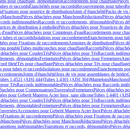
cords pour chauffage, démontables
Raccordements pour chauffage
Pièces
ubes et raccords
Étanchéités pour raccords
Recouvrements pour tubes
Re
on
Fixations pour nourrice de distribution
Joints d’étanchéité
Packs de vis
ds
Manchons
Pièces détachées pour Manchons
Réductions
Pièces détaché
ccords indémontables
Raccords et raccordements, démontables
Pièces dé
rrices de distribution à emboîter
Pièces détachées pour Nourrices de dis
 d'eau
Pièces détachées pour Compteurs d'eau
Raccordements pour chau
r tubes et raccords
Isolations pour raccordements
Etanchements pour tube
chées pour Fixations de raccordements
Armoires de distribution
Pièces dé
eau potable
Tubes multicouches pour chauffage
Raccords
Pièces détaché
 détachées pour Coudes
Tés
Pièces détachées pour Tés
Raccords indémon
rdements, démontables
Fermetures
Pièces détachées pour Fermetures
Appl
ord fileté
Tés pour chauffage
Pièces détachées pour Tés pour chauffage
ns pour tubes et raccords
Isolations pour raccordements
Etanchements pour
raccordements
Joints d'étanchéité
Jeux de vis pour assemblages de brides
G
ubes 1.4521 (AISI 444)
Tubes 1.4301 (AISI 304)
Mamelons
Manchons
 pour Tés
Raccords indémontables
Pièces détachées pour Raccords indé
détachées pour Compensateurs
Traversées
Fermetures
Pièces détachées po
hées pour Geberit Mapress Acier Inox, sans silicone
Tubes 1.4401 (AISI
 détachées pour Coudes
Tés
Pièces détachées pour Tés
Raccords indémon
rdements, démontables
Fermetures
Pièces détachées pour Fermetures
Racc
raversées
Accessoires pour Geberit Mapress Acier Inox
Pièces détachée
es
Fixations de raccordements
Pièces détachées pour Fixations de racco
s
Manchons
Pièces détachées pour Manchons
Réductions
Pièces détachée
ransitions indémontables
Transitions et raccords, démontables
Pièces dét