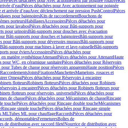
tive
Pièces détachées pour Avec actionnement par poignée rotative
Kits
rrivée d’eau
Pièces détachées pour Avec actionnement par poignée
 et arrivée d’eau
Avec déclenchement par pression PushControl
Pièces
idages pour baignoires
Kits de raccordement
Bouchons de
tèmes porteurs
Habillages
Accessoires
Pièces détachées pour
rts pour lavabos
Pièces détachées pour Bâti-supports pour
ts pour urinoirs
Bâti-supports pour douches avec évacuation
our Bâti-supports pour douches et baignoires
Bâti-supports pour
es pour Bâti-supports pour déversoirs muraux
Bâti-supports pour
Bâti-supports pour machines à laver et lave-vaisselle
Bâti-supports
ports pour éviers
Accessoires
Pièces détachées pour
 en matière synthétique
Attenant
Pièces détachées pour Attenant
Haute
s pour WC, en céramique sanitaire
Pièces détachées pour Réservoirs
 pour Tubes de chasse pour réservoirs apparents
Haute position
Pièces
r Raccordements
Joints
Fixations
Manchettes
Mamelons, rosaces et
astrer Omega
Pièces détachées pour Réservoirs à encastrer
inets flotteurs
Robinets flotteurs
Pièces détachées pour Robinets
réservoirs à encastrer
Pièces détachées pour Robinets flotteurs pour
inets flotteurs pour réservoirs, universels
Pièces détachées pour
mes de chasse
Pièces détachées pour Mécanismes de chasse
Rinçage
le touche
Pièces détachées pour Rinçage double touche
Mécanismes
e
Rinçage simple touche
Pièces détachées pour Rinçage simple
s ML
Tubes ML pour chauffage
Raccords
Pièces détachées pour
raccords, démontables
Fermetures
Boîtes de
s de distribution avec raccord fileté
Nourrice de distribution avec