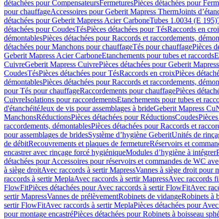
détachées pour Compensateurs
Fermetures
Pièces détachées pour Ferm
pour chauffage
Accessoires pour Geberit Mapress Therm
Joints d’étan
détachées pour Geberit Mapress Acier Carbone
Tubes 1.0034 (E 195)
détachées pour Coudes
Tés
Pièces détachées pour Tés
Raccords en cro
démontables
Pièces détachées pour Raccords et raccordements, démon
détachées pour Manchons pour chauffage
Tés pour chauffage
Pièces d
Geberit Mapress Acier Carbone
Etanchements pour tubes et raccords
E
Cuivre
Geberit Mapress Cuivre
Pièces détachées pour Geberit Mapres
Coudes
Tés
Pièces détachées pour Tés
Raccords en croix
Pièces détach
démontables
Pièces détachées pour Raccords et raccordements, démon
pour Tés pour chauffage
Raccordements pour chauffage
Pièces détach
Cuivre
Isolations pour raccordements
Etanchements pour tubes et racc
d'étanchéité
Jeux de vis pour assemblages à bride
Geberit Mapress Cu
Manchons
Réductions
Pièces détachées pour Réductions
Coudes
Pièces
raccordements, démontables
Pièces détachées pour Raccords et racco
pour assemblages de brides
Système d’hygiène Geberit
Unités de rinç
de débit
Recouvrements et plaques de fermeture
Réservoirs et comman
encastrer avec rinçage forcé hygiénique
Modules d’hygiène à intégrer
détachées pour Accessoires pour réservoirs et commandes de WC avec
à siège droit
Avec raccords à sertir Mapress
Vannes à siège droit pour 
raccords à sertir Mepla
Avec raccords à sertir Mapress
Avec raccords fi
FlowFit
Pièces détachées pour Avec raccords à sertir FlowFit
Avec racc
sertir Mapress
Vannes de prélèvement
Robinets de vidange
Robinets à 
sertir FlowFit
Avec raccords à sertir Mepla
Pièces détachées pour Avec 
pour montage encastré
Pièces détachées pour Robinets à boisseau sph