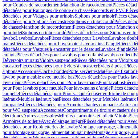
pour Coudes de raccordement
Manchon de raccordement
Pièces détac
détachées pour Rallonges de coude de chasse
Raccords en PVC
Pièce
détachées pour Vidages pour urinoirs
Siphons pour urinoir
Pièces déta
détachées pour Siphons à encastrer
Siphons en tube coudé
Pièces déta
de chasse
Manchon de raccordement
Pièces détachées pour Manchon 
pour bidet
Siphons en tube coudé
Pièces détachées pour Siphons en tu
lavabo
Lavabos
Lavabos
Pièces détachées pour Lavabos
Lavabos doubl
mains
Pièces détachées pour Lave-mains
Lave-mains d’angle
Pièces dé
détachées pour Vasques à encastrer par le dessous
Lavabos d’angle
Piè
enfants
Pièces détachées pour Lavabos pour enfants
Lavabos collectifs
Déversoirs muraux
Vidoirs suspendus
Pièces détachées pour Vidoirs s
encastrer
Pièces détachées pour Éviers à encastrer
Éviers à poser
Pièces
siphons
Accessoires
Cache-bondes
Porte-serviettes
Matériel de fixation
H
lavabo pour meuble avec meuble bas
Pièces détachées pour Packs la
lave-mains
Pièces détachées pour Pour lave-mains
Pour lavabos
Pièces
pour Pour lavabos pour meuble
Pour lave-mains d’angle
Pièces détach
coupelle
Pièces détachées pour Pour vasque à poser en forme de coupe
latéraux
Meubles latéraux bas
Pièces détachées pour Meubles latéraux 
compactes
Pièces détachées pour Armoires hautes compactes
Autres m
pour WC suspendu
Accessoires
Compartiments de tiroirs et casiers de
électriques
Autres accessoires
Miroirs et armoires et toilette
Miroirs
Pièc
Armoires de toilette
Avec éclairage intégré
Pièces détachées pour Avec 
détachées pour Robinetteries de lavabo
Montage sur gorge, alimentatio
pour Montage sur gorge, alimentation par piles
Montage sur gorge, ali
détachées pour Montage sur gorge, robinet mitigeur
Montage mural, al