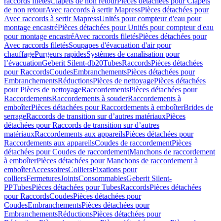
raccords filetés
Clapets de non retour
Pièces détachées pour Clapets
de non retour
Avec raccords à sertir Mapress
Pièces détachées pour
Avec raccords à sertir Mapress
Unités pour compteur d'eau pour
montage encastré
Pièces détachées pour Unités pour compteur d'eau
pour montage encastré
Avec raccords filetés
Pièces détachées pour
Avec raccords filetés
Soupapes d'évacuation d'air pour
chauffage
Purgeurs rapides
Systèmes de canalisation pour
l’évacuation
Geberit Silent-db20
Tubes
Raccords
Pièces détachées
pour Raccords
Coudes
Embranchements
Pièces détachées pour
Embranchements
Réductions
Pièces de nettoyage
Pièces détachées
pour Pièces de nettoyage
Raccordements
Pièces détachées pour
Raccordements
Raccordements à souder
Raccordements à
emboîter
Pièces détachées pour Raccordements à emboîter
Brides de
serrage
Raccords de transition sur d’autres matériaux
Pièces
détachées pour Raccords de transition sur d’autres
matériaux
Raccordements aux appareils
Pièces détachées pour
Raccordements aux appareils
Coudes de raccordement
Pièces
détachées pour Coudes de raccordement
Manchons de raccordement
à emboîter
Pièces détachées pour Manchons de raccordement à
emboîter
Accessoires
Colliers
Fixations pour
colliers
Fermetures
Joints
Consommables
Geberit Silent-
PP
Tubes
Pièces détachées pour Tubes
Raccords
Pièces détachées
pour Raccords
Coudes
Pièces détachées pour
Coudes
Embranchements
Pièces détachées pour
Embranchements
Réductions
Pièces détachées pour