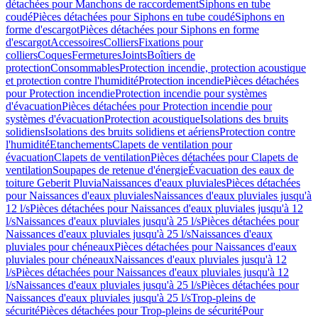
détachées pour Manchons de raccordement
Siphons en tube
coudé
Pièces détachées pour Siphons en tube coudé
Siphons en
forme d'escargot
Pièces détachées pour Siphons en forme
d'escargot
Accessoires
Colliers
Fixations pour
colliers
Coques
Fermetures
Joints
Boîtiers de
protection
Consommables
Protection incendie, protection acoustique
et protection contre l'humidité
Protection incendie
Pièces détachées
pour Protection incendie
Protection incendie pour systèmes
d'évacuation
Pièces détachées pour Protection incendie pour
systèmes d'évacuation
Protection acoustique
Isolations des bruits
solidiens
Isolations des bruits solidiens et aériens
Protection contre
l'humidité
Etanchements
Clapets de ventilation pour
évacuation
Clapets de ventilation
Pièces détachées pour Clapets de
ventilation
Soupapes de retenue d'énergie
Évacuation des eaux de
toiture Geberit Pluvia
Naissances d'eaux pluviales
Pièces détachées
pour Naissances d'eaux pluviales
Naissances d'eaux pluviales jusqu'à
12 l/s
Pièces détachées pour Naissances d'eaux pluviales jusqu'à 12
l/s
Naissances d'eaux pluviales jusqu'à 25 l/s
Pièces détachées pour
Naissances d'eaux pluviales jusqu'à 25 l/s
Naissances d'eaux
pluviales pour chéneaux
Pièces détachées pour Naissances d'eaux
pluviales pour chéneaux
Naissances d'eaux pluviales jusqu'à 12
l/s
Pièces détachées pour Naissances d'eaux pluviales jusqu'à 12
l/s
Naissances d'eaux pluviales jusqu'à 25 l/s
Pièces détachées pour
Naissances d'eaux pluviales jusqu'à 25 l/s
Trop-pleins de
sécurité
Pièces détachées pour Trop-pleins de sécurité
Pour