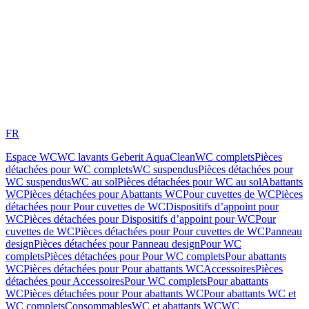
FR
Espace WC
WC lavants Geberit AquaClean
WC complets
Pièces
détachées pour WC complets
WC suspendus
Pièces détachées pour
WC suspendus
WC au sol
Pièces détachées pour WC au sol
Abattants
WC
Pièces détachées pour Abattants WC
Pour cuvettes de WC
Pièces
détachées pour Pour cuvettes de WC
Dispositifs d’appoint pour
WC
Pièces détachées pour Dispositifs d’appoint pour WC
Pour
cuvettes de WC
Pièces détachées pour Pour cuvettes de WC
Panneau
design
Pièces détachées pour Panneau design
Pour WC
complets
Pièces détachées pour Pour WC complets
Pour abattants
WC
Pièces détachées pour Pour abattants WC
Accessoires
Pièces
détachées pour Accessoires
Pour WC complets
Pour abattants
WC
Pièces détachées pour Pour abattants WC
Pour abattants WC et
WC complets
Consommables
WC et abattants WC
WC