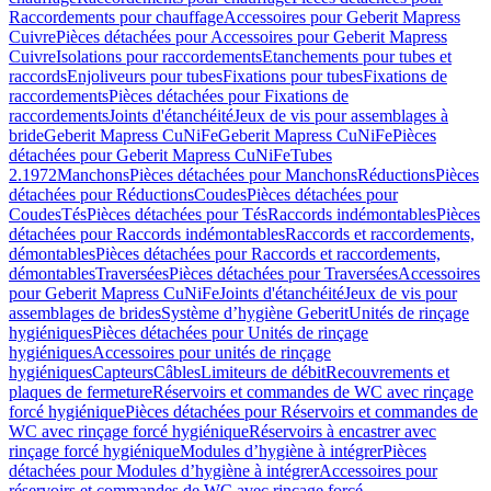
Raccordements pour chauffage
Accessoires pour Geberit Mapress
Cuivre
Pièces détachées pour Accessoires pour Geberit Mapress
Cuivre
Isolations pour raccordements
Etanchements pour tubes et
raccords
Enjoliveurs pour tubes
Fixations pour tubes
Fixations de
raccordements
Pièces détachées pour Fixations de
raccordements
Joints d'étanchéité
Jeux de vis pour assemblages à
bride
Geberit Mapress CuNiFe
Geberit Mapress CuNiFe
Pièces
détachées pour Geberit Mapress CuNiFe
Tubes
2.1972
Manchons
Pièces détachées pour Manchons
Réductions
Pièces
détachées pour Réductions
Coudes
Pièces détachées pour
Coudes
Tés
Pièces détachées pour Tés
Raccords indémontables
Pièces
détachées pour Raccords indémontables
Raccords et raccordements,
démontables
Pièces détachées pour Raccords et raccordements,
démontables
Traversées
Pièces détachées pour Traversées
Accessoires
pour Geberit Mapress CuNiFe
Joints d'étanchéité
Jeux de vis pour
assemblages de brides
Système d’hygiène Geberit
Unités de rinçage
hygiéniques
Pièces détachées pour Unités de rinçage
hygiéniques
Accessoires pour unités de rinçage
hygiéniques
Capteurs
Câbles
Limiteurs de débit
Recouvrements et
plaques de fermeture
Réservoirs et commandes de WC avec rinçage
forcé hygiénique
Pièces détachées pour Réservoirs et commandes de
WC avec rinçage forcé hygiénique
Réservoirs à encastrer avec
rinçage forcé hygiénique
Modules d’hygiène à intégrer
Pièces
détachées pour Modules d’hygiène à intégrer
Accessoires pour
réservoirs et commandes de WC avec rinçage forcé