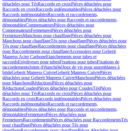
détachées pour Tés
Raccords en croix
Pièces détachées pour
Raccords en croix
Raccords indémontables
Pièces détachées pour
Raccords indémontables
Raccords et raccordements,
démontables
Pièces détachées pour Raccords et raccordements,
démontables
Compensateurs
Pièces détachées pour
Compensateurs
Fermetures
Pièces détachées pour
Fermetures
Manchons pour chauffage
Pièces détachées pour
Manchons pour chauffage
Tés pour chauffage
Pièces détachées pour
Tés pour chauffage
Raccordements pour chauffage
Pièces détachées
pour Raccordements pour chauffage
Accessoires pour Geberit
Mapress Acier Carbone
Etanchements pour tubes et
raccords
Enjoliveurs pour tubes
Fixations pour tubes
Fixations de
raccordements
Joints d'étanchéité
Jeux de vis pour assemblages à
bride
Geberit Mapress Cuivre
Geberit Mapress Cuivre
Pièces
détachées pour Geberit Mapress Cuivre
Manchons
Pièces détachées
pour Manchons
Réductions
Pièces détachées pour
Réductions
Coudes
Pièces détachées pour Coudes
Tés
Pièces
détachées pour Tés
Raccords en croix
Pièces détachées pour
Raccords en croix
Raccords indémontables
Pièces détachées pour
Raccords indémontables
Raccords et raccordements,
démontables
Pièces détachées pour Raccords et raccordements,
démontables
Fermetures
Pièces détachées pour
Fermetures
Raccordements
Pièces détachées pour Raccordements
Tés
pour chauffage
Pièces détachées pour Tés pour
chauffage
Raccordements pour chauffage
Pièces détachées pour