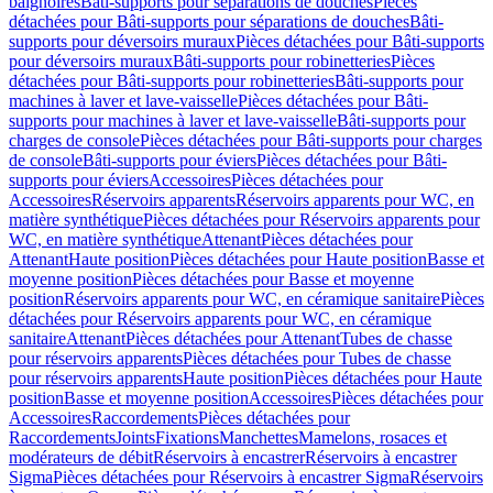
baignoires
Bâti-supports pour séparations de douches
Pièces
détachées pour Bâti-supports pour séparations de douches
Bâti-
supports pour déversoirs muraux
Pièces détachées pour Bâti-supports
pour déversoirs muraux
Bâti-supports pour robinetteries
Pièces
détachées pour Bâti-supports pour robinetteries
Bâti-supports pour
machines à laver et lave-vaisselle
Pièces détachées pour Bâti-
supports pour machines à laver et lave-vaisselle
Bâti-supports pour
charges de console
Pièces détachées pour Bâti-supports pour charges
de console
Bâti-supports pour éviers
Pièces détachées pour Bâti-
supports pour éviers
Accessoires
Pièces détachées pour
Accessoires
Réservoirs apparents
Réservoirs apparents pour WC, en
matière synthétique
Pièces détachées pour Réservoirs apparents pour
WC, en matière synthétique
Attenant
Pièces détachées pour
Attenant
Haute position
Pièces détachées pour Haute position
Basse et
moyenne position
Pièces détachées pour Basse et moyenne
position
Réservoirs apparents pour WC, en céramique sanitaire
Pièces
détachées pour Réservoirs apparents pour WC, en céramique
sanitaire
Attenant
Pièces détachées pour Attenant
Tubes de chasse
pour réservoirs apparents
Pièces détachées pour Tubes de chasse
pour réservoirs apparents
Haute position
Pièces détachées pour Haute
position
Basse et moyenne position
Accessoires
Pièces détachées pour
Accessoires
Raccordements
Pièces détachées pour
Raccordements
Joints
Fixations
Manchettes
Mamelons, rosaces et
modérateurs de débit
Réservoirs à encastrer
Réservoirs à encastrer
Sigma
Pièces détachées pour Réservoirs à encastrer Sigma
Réservoirs