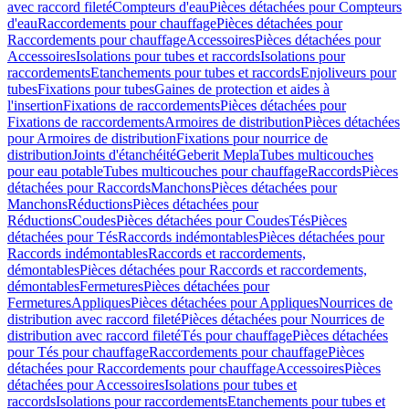
avec raccord fileté
Compteurs d'eau
Pièces détachées pour Compteurs
d'eau
Raccordements pour chauffage
Pièces détachées pour
Raccordements pour chauffage
Accessoires
Pièces détachées pour
Accessoires
Isolations pour tubes et raccords
Isolations pour
raccordements
Etanchements pour tubes et raccords
Enjoliveurs pour
tubes
Fixations pour tubes
Gaines de protection et aides à
l'insertion
Fixations de raccordements
Pièces détachées pour
Fixations de raccordements
Armoires de distribution
Pièces détachées
pour Armoires de distribution
Fixations pour nourrice de
distribution
Joints d'étanchéité
Geberit Mepla
Tubes multicouches
pour eau potable
Tubes multicouches pour chauffage
Raccords
Pièces
détachées pour Raccords
Manchons
Pièces détachées pour
Manchons
Réductions
Pièces détachées pour
Réductions
Coudes
Pièces détachées pour Coudes
Tés
Pièces
détachées pour Tés
Raccords indémontables
Pièces détachées pour
Raccords indémontables
Raccords et raccordements,
démontables
Pièces détachées pour Raccords et raccordements,
démontables
Fermetures
Pièces détachées pour
Fermetures
Appliques
Pièces détachées pour Appliques
Nourrices de
distribution avec raccord fileté
Pièces détachées pour Nourrices de
distribution avec raccord fileté
Tés pour chauffage
Pièces détachées
pour Tés pour chauffage
Raccordements pour chauffage
Pièces
détachées pour Raccordements pour chauffage
Accessoires
Pièces
détachées pour Accessoires
Isolations pour tubes et
raccords
Isolations pour raccordements
Etanchements pour tubes et