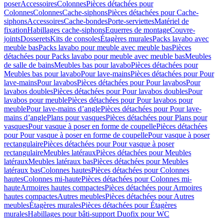
poser
Accessoires
Colonnes
Pièces détachées pour
Colonnes
Colonnes
Cache-siphons
Pièces détachées pour Cache-
siphons
Accessoires
Cache-bondes
Porte-serviettes
Matériel de
fixation
Habillages cache-siphons
Equerres de montage
Couvre-
joints
Dosserets
Kits de consoles
Étagères murales
Packs lavabo avec
meuble bas
Packs lavabo pour meuble avec meuble bas
Pièces
détachées pour Packs lavabo pour meuble avec meuble bas
Meubles
de salle de bains
Meubles bas pour lavabo
Pièces détachées pour
Meubles bas pour lavabo
Pour lave-mains
Pièces détachées pour Pour
lave-mains
Pour lavabos
Pièces détachées pour Pour lavabos
Pour
lavabos doubles
Pièces détachées pour Pour lavabos doubles
Pour
lavabos pour meuble
Pièces détachées pour Pour lavabos pour
meuble
Pour lave-mains d’angle
Pièces détachées pour Pour lave-
mains d’angle
Plans pour vasques
Pièces détachées pour Plans pour
vasques
Pour vasque à poser en forme de coupelle
Pièces détachées
pour Pour vasque à poser en forme de coupelle
Pour vasque à poser
rectangulaire
Pièces détachées pour Pour vasque à poser
rectangulaire
Meubles latéraux
Pièces détachées pour Meubles
latéraux
Meubles latéraux bas
Pièces détachées pour Meubles
latéraux bas
Colonnes hautes
Pièces détachées pour Colonnes
hautes
Colonnes mi-haute
Pièces détachées pour Colonnes mi-
haute
Armoires hautes compactes
Pièces détachées pour Armoires
hautes compactes
Autres meubles
Pièces détachées pour Autres
meubles
Étagères murales
Pièces détachées pour Étagères
murales
Habillages pour bâti-support Duofix pour WC