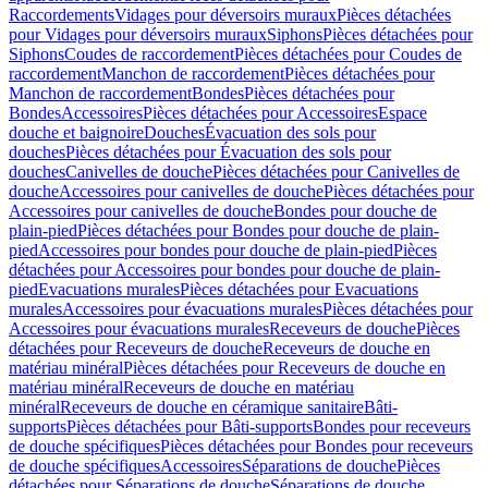
Raccordements
Vidages pour déversoirs muraux
Pièces détachées
pour Vidages pour déversoirs muraux
Siphons
Pièces détachées pour
Siphons
Coudes de raccordement
Pièces détachées pour Coudes de
raccordement
Manchon de raccordement
Pièces détachées pour
Manchon de raccordement
Bondes
Pièces détachées pour
Bondes
Accessoires
Pièces détachées pour Accessoires
Espace
douche et baignoire
Douches
Évacuation des sols pour
douches
Pièces détachées pour Évacuation des sols pour
douches
Canivelles de douche
Pièces détachées pour Canivelles de
douche
Accessoires pour canivelles de douche
Pièces détachées pour
Accessoires pour canivelles de douche
Bondes pour douche de
plain-pied
Pièces détachées pour Bondes pour douche de plain-
pied
Accessoires pour bondes pour douche de plain-pied
Pièces
détachées pour Accessoires pour bondes pour douche de plain-
pied
Evacuations murales
Pièces détachées pour Evacuations
murales
Accessoires pour évacuations murales
Pièces détachées pour
Accessoires pour évacuations murales
Receveurs de douche
Pièces
détachées pour Receveurs de douche
Receveurs de douche en
matériau minéral
Pièces détachées pour Receveurs de douche en
matériau minéral
Receveurs de douche en matériau
minéral
Receveurs de douche en céramique sanitaire
Bâti-
supports
Pièces détachées pour Bâti-supports
Bondes pour receveurs
de douche spécifiques
Pièces détachées pour Bondes pour receveurs
de douche spécifiques
Accessoires
Séparations de douche
Pièces
détachées pour Séparations de douche
Séparations de douche