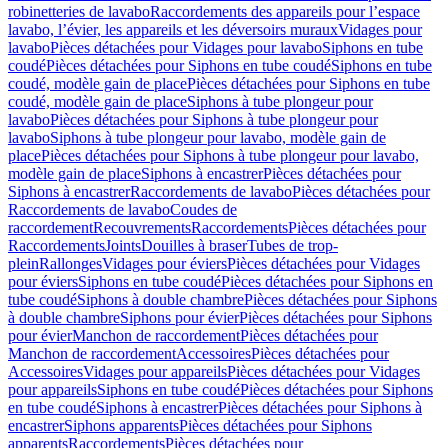
robinetteries de lavabo
Raccordements des appareils pour l’espace
lavabo, l’évier, les appareils et les déversoirs muraux
Vidages pour
lavabo
Pièces détachées pour Vidages pour lavabo
Siphons en tube
coudé
Pièces détachées pour Siphons en tube coudé
Siphons en tube
coudé, modèle gain de place
Pièces détachées pour Siphons en tube
coudé, modèle gain de place
Siphons à tube plongeur pour
lavabo
Pièces détachées pour Siphons à tube plongeur pour
lavabo
Siphons à tube plongeur pour lavabo, modèle gain de
place
Pièces détachées pour Siphons à tube plongeur pour lavabo,
modèle gain de place
Siphons à encastrer
Pièces détachées pour
Siphons à encastrer
Raccordements de lavabo
Pièces détachées pour
Raccordements de lavabo
Coudes de
raccordement
Recouvrements
Raccordements
Pièces détachées pour
Raccordements
Joints
Douilles à braser
Tubes de trop-
plein
Rallonges
Vidages pour éviers
Pièces détachées pour Vidages
pour éviers
Siphons en tube coudé
Pièces détachées pour Siphons en
tube coudé
Siphons à double chambre
Pièces détachées pour Siphons
à double chambre
Siphons pour évier
Pièces détachées pour Siphons
pour évier
Manchon de raccordement
Pièces détachées pour
Manchon de raccordement
Accessoires
Pièces détachées pour
Accessoires
Vidages pour appareils
Pièces détachées pour Vidages
pour appareils
Siphons en tube coudé
Pièces détachées pour Siphons
en tube coudé
Siphons à encastrer
Pièces détachées pour Siphons à
encastrer
Siphons apparents
Pièces détachées pour Siphons
apparents
Raccordements
Pièces détachées pour