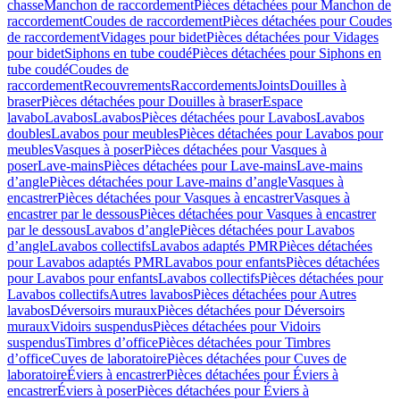
chasse
Manchon de raccordement
Pièces détachées pour Manchon de
raccordement
Coudes de raccordement
Pièces détachées pour Coudes
de raccordement
Vidages pour bidet
Pièces détachées pour Vidages
pour bidet
Siphons en tube coudé
Pièces détachées pour Siphons en
tube coudé
Coudes de
raccordement
Recouvrements
Raccordements
Joints
Douilles à
braser
Pièces détachées pour Douilles à braser
Espace
lavabo
Lavabos
Lavabos
Pièces détachées pour Lavabos
Lavabos
doubles
Lavabos pour meubles
Pièces détachées pour Lavabos pour
meubles
Vasques à poser
Pièces détachées pour Vasques à
poser
Lave-mains
Pièces détachées pour Lave-mains
Lave-mains
d’angle
Pièces détachées pour Lave-mains d’angle
Vasques à
encastrer
Pièces détachées pour Vasques à encastrer
Vasques à
encastrer par le dessous
Pièces détachées pour Vasques à encastrer
par le dessous
Lavabos d’angle
Pièces détachées pour Lavabos
d’angle
Lavabos collectifs
Lavabos adaptés PMR
Pièces détachées
pour Lavabos adaptés PMR
Lavabos pour enfants
Pièces détachées
pour Lavabos pour enfants
Lavabos collectifs
Pièces détachées pour
Lavabos collectifs
Autres lavabos
Pièces détachées pour Autres
lavabos
Déversoirs muraux
Pièces détachées pour Déversoirs
muraux
Vidoirs suspendus
Pièces détachées pour Vidoirs
suspendus
Timbres dʼoffice
Pièces détachées pour Timbres
dʼoffice
Cuves de laboratoire
Pièces détachées pour Cuves de
laboratoire
Éviers à encastrer
Pièces détachées pour Éviers à
encastrer
Éviers à poser
Pièces détachées pour Éviers à