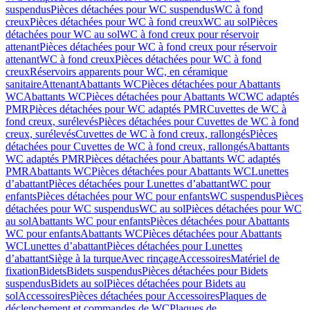
suspendus
Pièces détachées pour WC suspendus
WC à fond
creux
Pièces détachées pour WC à fond creux
WC au sol
Pièces
détachées pour WC au sol
WC à fond creux pour réservoir
attenant
Pièces détachées pour WC à fond creux pour réservoir
attenant
WC à fond creux
Pièces détachées pour WC à fond
creux
Réservoirs apparents pour WC, en céramique
sanitaire
Attenant
Abattants WC
Pièces détachées pour Abattants
WC
Abattants WC
Pièces détachées pour Abattants WC
WC adaptés
PMR
Pièces détachées pour WC adaptés PMR
Cuvettes de WC à
fond creux, surélevés
Pièces détachées pour Cuvettes de WC à fond
creux, surélevés
Cuvettes de WC à fond creux, rallongés
Pièces
détachées pour Cuvettes de WC à fond creux, rallongés
Abattants
WC adaptés PMR
Pièces détachées pour Abattants WC adaptés
PMR
Abattants WC
Pièces détachées pour Abattants WC
Lunettes
d’abattant
Pièces détachées pour Lunettes d’abattant
WC pour
enfants
Pièces détachées pour WC pour enfants
WC suspendus
Pièces
détachées pour WC suspendus
WC au sol
Pièces détachées pour WC
au sol
Abattants WC pour enfants
Pièces détachées pour Abattants
WC pour enfants
Abattants WC
Pièces détachées pour Abattants
WC
Lunettes d’abattant
Pièces détachées pour Lunettes
d’abattant
Siège à la turque
Avec rinçage
Accessoires
Matériel de
fixation
Bidets
Bidets suspendus
Pièces détachées pour Bidets
suspendus
Bidets au sol
Pièces détachées pour Bidets au
sol
Accessoires
Pièces détachées pour Accessoires
Plaques de
déclenchement et commandes de WC
Plaques de