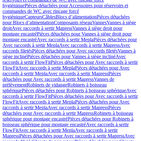
hygiénique
Pièces détachées pour Accessoires pour réservoirs et
commandes de WC avec rinçage forcé
hygiénique
Capteurs
Câbles
Blocs d’alimentation
Pièces détachées
pour Blocs d’alimentation
Composants réseau
Vannes
Vannes à siège
droit
Avec raccords à sertir Mapress
Vannes à siège droit pour
montage encastré
Pièces détachées pour Vannes à siège droit pour
montage encastré
Avec raccords à sertir Mepla
Pièces détachées pour
Avec raccords à sertir Mepla
Avec raccords à sertir Mapress
Avec
raccords filetés
Pièces détachées pour Avec raccords filetés
Vannes à
siège incliné
Pièces détachées pour Vannes à siège incliné
Avec
raccords à sertir FlowFit
Pièces détachées pour Avec raccords à sertir
FlowFit
Avec raccords à sertir Mepla
Pièces détachées pour Avec
raccords à sertir Mepla
Avec raccords à sertir Mapress
Pièces
détachées pour Avec raccords à sertir Mapress
Vannes de
prélèvement
Robinets de vidange
Robinets à boisseau
sphérique
Pièces détachées pour Robinets à boisseau sphérique
Avec
raccords à sertir FlowFit
Pièces détachées pour Avec raccords à sertir
FlowFit
Avec raccords à sertir Mepla
Pièces détachées pour Avec
raccords à sertir Mepla
Avec raccords à sertir Mapress
Pièces
détachées pour Avec raccords à sertir Mapress
Robinets à boisseau
sphérique pour montage encastré
Pièces détachées pour Robinets à
boisseau sphérique pour montage encastré
Avec raccords à sertir
FlowFit
Avec raccords à sertir Mepla
Avec raccords à sertir
Mapress
Pièces détachées pour Avec raccords à sertir Mapress
Avec