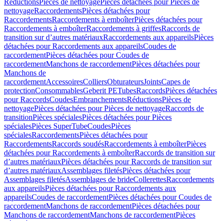
Réductions
Pièces de nettoyage
Pièces détachées pour Pièces de
nettoyage
Raccordements
Pièces détachées pour
Raccordements
Raccordements à emboîter
Pièces détachées pour
Raccordements à emboîter
Raccordements à griffes
Raccords de
transition sur d’autres matériaux
Raccordements aux appareils
Pièces
détachées pour Raccordements aux appareils
Coudes de
raccordement
Pièces détachées pour Coudes de
raccordement
Manchons de raccordement
Pièces détachées pour
Manchons de
raccordement
Accessoires
Colliers
Obturateurs
Joints
Capes de
protection
Consommables
Geberit PE
Tubes
Raccords
Pièces détachées
pour Raccords
Coudes
Embranchements
Réductions
Pièces de
nettoyage
Pièces détachées pour Pièces de nettoyage
Raccords de
transition
Pièces spéciales
Pièces détachées pour Pièces
spéciales
Pièces SuperTube
Coudes
Pièces
spéciales
Raccordements
Pièces détachées pour
Raccordements
Raccords soudés
Raccordements à emboîter
Pièces
détachées pour Raccordements à emboîter
Raccords de transition sur
d’autres matériaux
Pièces détachées pour Raccords de transition sur
d’autres matériaux
Assemblages filetés
Pièces détachées pour
Assemblages filetés
Assemblages de bride
Collerettes
Raccordements
aux appareils
Pièces détachées pour Raccordements aux
appareils
Coudes de raccordement
Pièces détachées pour Coudes de
raccordement
Manchons de raccordement
Pièces détachées pour
Manchons de raccordement
Manchons de raccordement
Pièces