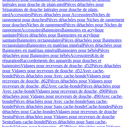
latérales pour douche de plain-pied
Pièces détachées pour
Séparations de douche latérales pour douche de plain-
pied
Accessoires
Pièces détachées pour Accessoires
Niches de
rangement pour douches
Pièces détachées pour Niches de rangement
pour douches
Niches de rangement
Pièces détachées pour Niches de
rangement
Accessoires
Baignoires
Baignoires en acrylique
sanitaire
Pièces détachées pour Baignoires en acrylique
sanitaire
Baignoires rectangulaires
Pièces détachées pour Baignoires
rectangulaires
Baignoires en matériau minéral
Pièces détachées pour
Baignoires en matériau minéral
Baignoires pour bébés
Pièces
détachées pour Baignoires pour bébés
Accessoires
Kits de
réparation
Raccordements des appareils pour douches et
baignoires
Vidages pour receveurs de douche, d52
Pièces détachées
pour Vidages pour receveurs de douche, d52
Avec cache-
bonde
Pièces détachées pour Avec cache-bonde
Vidages pour
receveurs de douche, d62
Pièces détachées pour Vidages pour
receveurs de douche, d62
Avec cache-bonde
Pièces détachées pour
Avec cache-bonde
Vidages pour receveurs de douche, d90
Pièces
détachées pour Vidages pour receveurs de douche, d90
Avec cache-
bonde
Pièces détachées pour Avec cache-bonde
Sans cache-
bonde
Pièces détachées pour Sans cache-bonde
Cache-bondes
Pièces
détachées pour Cache-bondes
Vidages pour receveurs de douche
Sestra
Pièces détachées pour Vidages pour receveurs de douche
Sestra
Sans cache-bonde
Pièces détachées pour Sans cache-
bonde
Vidages pour baignoires, d52
Pièces détachées pour Vidages