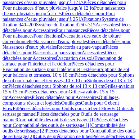
naissances d’eaux pluviales jusqu’à 12 l/s
Pièces détachées pour
Pour naissances d’eaux pluviales jusqu’à 12 l/s
Pour naissances
d’eaux pluviales jusqu’à 25 l/s
Pièces détachées pour Pour
naissances d’eaux pluviales jusqu’à 25 l/s
Fixations
Système de
fixation d40–200
Système de fixation d250–315
Accessoires
Pièces
détachées pour Accessoires
Pour naissances
Pièces détachées pour
Pour naissances
Pour fixations
Évacuation des eaux de toiture
conventionnelle
Naissances d'eaux pluviales
Pièces détachées pour
Naissances d'eaux pluviales
Raccords au pare-vapeur
Pièces
détachées pour Raccords au pare-vapeur
Accessoires
Pièces
détachées pour Accessoires
Évacuation des sols
Evacuation de
surface pour l'intérieur et l'extérieur
Pièces détachées pour
Evacuation de surface pour l'intérieur et l'extérieur
Siphons de sol
pour balcons et terrasses, 10 x 10 cm
Pièces détachées pour Siphons
de sol pour balcons et terrasses, 10 x 10 cm
Siphons de sol 13 x 13
cm
Pièces détachées pour Siphons de sol 13 x 13 cm
Grilles-avaloirs
15 x 15 cm
Pièces détachées pour Grilles-avaloirs 15 x 15
cm
Accessoires
Pièces détachées pour Accessoires
Outillages,
composants réseau et logiciels
Outillages
Outils pour Geberit
FlowFit
Pièces détachées pour Outils pour Geberit FlowFit
Outils de
sertissage manuel
Pièces détachées pour Outils de sertissage
manuel
Compatibilité des outils de sertissage [1]
Pièces détachées
pour Compatibilité des outils de sertissage [1]
Compatibilité des
outils de sertissage [2]
Pièces détachées pour Compatibilité des outils
de sertissage [2]
Outils de préparation de tubes
Pièces détachées pour