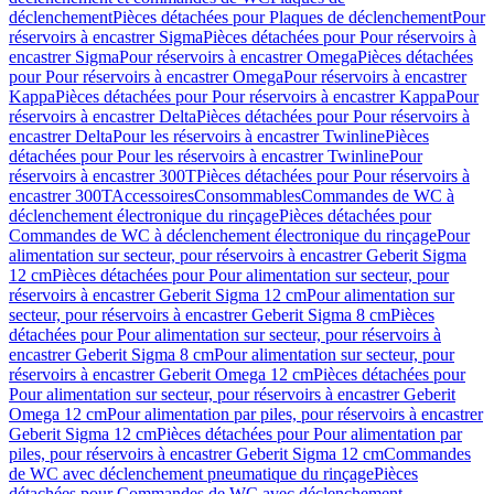
déclenchement
Pièces détachées pour Plaques de déclenchement
Pour
réservoirs à encastrer Sigma
Pièces détachées pour Pour réservoirs à
encastrer Sigma
Pour réservoirs à encastrer Omega
Pièces détachées
pour Pour réservoirs à encastrer Omega
Pour réservoirs à encastrer
Kappa
Pièces détachées pour Pour réservoirs à encastrer Kappa
Pour
réservoirs à encastrer Delta
Pièces détachées pour Pour réservoirs à
encastrer Delta
Pour les réservoirs à encastrer Twinline
Pièces
détachées pour Pour les réservoirs à encastrer Twinline
Pour
réservoirs à encastrer 300T
Pièces détachées pour Pour réservoirs à
encastrer 300T
Accessoires
Consommables
Commandes de WC à
déclenchement électronique du rinçage
Pièces détachées pour
Commandes de WC à déclenchement électronique du rinçage
Pour
alimentation sur secteur, pour réservoirs à encastrer Geberit Sigma
12 cm
Pièces détachées pour Pour alimentation sur secteur, pour
réservoirs à encastrer Geberit Sigma 12 cm
Pour alimentation sur
secteur, pour réservoirs à encastrer Geberit Sigma 8 cm
Pièces
détachées pour Pour alimentation sur secteur, pour réservoirs à
encastrer Geberit Sigma 8 cm
Pour alimentation sur secteur, pour
réservoirs à encastrer Geberit Omega 12 cm
Pièces détachées pour
Pour alimentation sur secteur, pour réservoirs à encastrer Geberit
Omega 12 cm
Pour alimentation par piles, pour réservoirs à encastrer
Geberit Sigma 12 cm
Pièces détachées pour Pour alimentation par
piles, pour réservoirs à encastrer Geberit Sigma 12 cm
Commandes
de WC avec déclenchement pneumatique du rinçage
Pièces
détachées pour Commandes de WC avec déclenchement