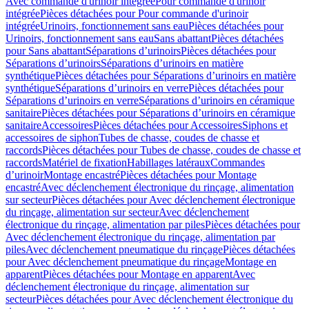
Avec commande d'urinoir intégrée
Pour commande d'urinoir
intégrée
Pièces détachées pour Pour commande d'urinoir
intégrée
Urinoirs, fonctionnement sans eau
Pièces détachées pour
Urinoirs, fonctionnement sans eau
Sans abattant
Pièces détachées
pour Sans abattant
Séparations d’urinoirs
Pièces détachées pour
Séparations d’urinoirs
Séparations d’urinoirs en matière
synthétique
Pièces détachées pour Séparations d’urinoirs en matière
synthétique
Séparations d’urinoirs en verre
Pièces détachées pour
Séparations d’urinoirs en verre
Séparations d’urinoirs en céramique
sanitaire
Pièces détachées pour Séparations d’urinoirs en céramique
sanitaire
Accessoires
Pièces détachées pour Accessoires
Siphons et
accessoires de siphon
Tubes de chasse, coudes de chasse et
raccords
Pièces détachées pour Tubes de chasse, coudes de chasse et
raccords
Matériel de fixation
Habillages latéraux
Commandes
dʼurinoir
Montage encastré
Pièces détachées pour Montage
encastré
Avec déclenchement électronique du rinçage, alimentation
sur secteur
Pièces détachées pour Avec déclenchement électronique
du rinçage, alimentation sur secteur
Avec déclenchement
électronique du rinçage, alimentation par piles
Pièces détachées pour
Avec déclenchement électronique du rinçage, alimentation par
piles
Avec déclenchement pneumatique du rinçage
Pièces détachées
pour Avec déclenchement pneumatique du rinçage
Montage en
apparent
Pièces détachées pour Montage en apparent
Avec
déclenchement électronique du rinçage, alimentation sur
secteur
Pièces détachées pour Avec déclenchement électronique du