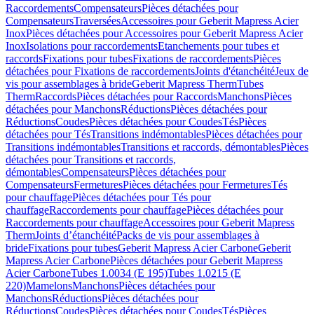
Raccordements
Compensateurs
Pièces détachées pour
Compensateurs
Traversées
Accessoires pour Geberit Mapress Acier
Inox
Pièces détachées pour Accessoires pour Geberit Mapress Acier
Inox
Isolations pour raccordements
Etanchements pour tubes et
raccords
Fixations pour tubes
Fixations de raccordements
Pièces
détachées pour Fixations de raccordements
Joints d'étanchéité
Jeux de
vis pour assemblages à bride
Geberit Mapress Therm
Tubes
Therm
Raccords
Pièces détachées pour Raccords
Manchons
Pièces
détachées pour Manchons
Réductions
Pièces détachées pour
Réductions
Coudes
Pièces détachées pour Coudes
Tés
Pièces
détachées pour Tés
Transitions indémontables
Pièces détachées pour
Transitions indémontables
Transitions et raccords, démontables
Pièces
détachées pour Transitions et raccords,
démontables
Compensateurs
Pièces détachées pour
Compensateurs
Fermetures
Pièces détachées pour Fermetures
Tés
pour chauffage
Pièces détachées pour Tés pour
chauffage
Raccordements pour chauffage
Pièces détachées pour
Raccordements pour chauffage
Accessoires pour Geberit Mapress
Therm
Joints d’étanchéité
Packs de vis pour assemblages à
bride
Fixations pour tubes
Geberit Mapress Acier Carbone
Geberit
Mapress Acier Carbone
Pièces détachées pour Geberit Mapress
Acier Carbone
Tubes 1.0034 (E 195)
Tubes 1.0215 (E
220)
Mamelons
Manchons
Pièces détachées pour
Manchons
Réductions
Pièces détachées pour
Réductions
Coudes
Pièces détachées pour Coudes
Tés
Pièces