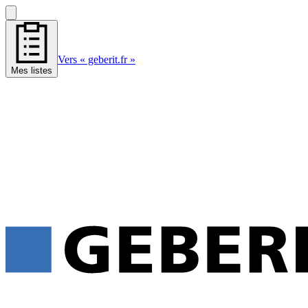
Vers « geberit.fr »
Mes listes