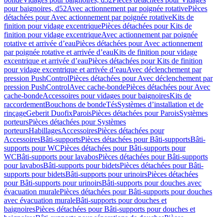
pour baignoires, d52
Avec actionnement par poignée rotative
Pièces
détachées pour Avec actionnement par poignée rotative
Kits de
finition pour vidage excentrique
Pièces détachées pour Kits de
finition pour vidage excentrique
Avec actionnement par poignée
rotative et arrivée d’eau
Pièces détachées pour Avec actionnement
par poignée rotative et arrivée d’eau
Kits de finition pour vidage
excentrique et arrivée d’eau
Pièces détachées pour Kits de finition
pour vidage excentrique et arrivée d’eau
Avec déclenchement par
pression PushControl
Pièces détachées pour Avec déclenchement par
pression PushControl
Avec cache-bonde
Pièces détachées pour Avec
cache-bonde
Accessoires pour vidages pour baignoires
Kits de
raccordement
Bouchons de bonde
Tés
Systèmes d’installation et de
rinçage
Geberit Duofix
Parois
Pièces détachées pour Parois
Systèmes
porteurs
Pièces détachées pour Systèmes
porteurs
Habillages
Accessoires
Pièces détachées pour
Accessoires
Bâti-supports
Pièces détachées pour Bâti-supports
Bâti-
supports pour WC
Pièces détachées pour Bâti-supports pour
WC
Bâti-supports pour lavabos
Pièces détachées pour Bâti-supports
pour lavabos
Bâti-supports pour bidets
Pièces détachées pour Bâti-
supports pour bidets
Bâti-supports pour urinoirs
Pièces détachées
pour Bâti-supports pour urinoirs
Bâti-supports pour douches avec
évacuation murale
Pièces détachées pour Bâti-supports pour douches
avec évacuation murale
Bâti-supports pour douches et
baignoires
Pièces détachées pour Bâti-supports pour douches et