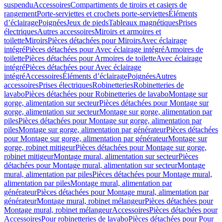
suspendu
Accessoires
Compartiments de tiroirs et casiers de
rangement
Porte-serviettes et crochets porte-serviettes
Éléments
d’éclairage
Poignées
Jeux de pieds
Tableaux magnétiques
Prises
électriques
Autres accessoires
Miroirs et armoires et
toilette
Miroirs
Pièces détachées pour Miroirs
Avec éclairage
intégré
Pièces détachées pour Avec éclairage intégré
Armoires de
toilette
Pièces détachées pour Armoires de toilette
Avec éclairage
intégré
Pièces détachées pour Avec éclairage
intégré
Accessoires
Éléments d’éclairage
Poignées
Autres
accessoires
Prises électriques
Robinetteries
Robinetteries de
lavabo
Pièces détachées pour Robinetteries de lavabo
Montage sur
gorge, alimentation sur secteur
Pièces détachées pour Montage sur
gorge, alimentation sur secteur
Montage sur gorge, alimentation par
piles
Pièces détachées pour Montage sur gorge, alimentation par
piles
Montage sur gorge, alimentation par générateur
Pièces détachées
pour Montage sur gorge, alimentation par générateur
Montage sur
gorge, robinet mitigeur
Pièces détachées pour Montage sur gorge,
robinet mitigeur
Montage mural, alimentation sur secteur
Pièces
détachées pour Montage mural, alimentation sur secteur
Montage
mural, alimentation par piles
Pièces détachées pour Montage mural,
alimentation par piles
Montage mural, alimentation par
générateur
Pièces détachées pour Montage mural, alimentation par
générateur
Montage mural, robinet mélangeur
Pièces détachées pour
Montage mural, robinet mélangeur
Accessoires
Pièces détachées pour
Accessoires
Pour robinetteries de lavabo
Pièces détachées pour Pour