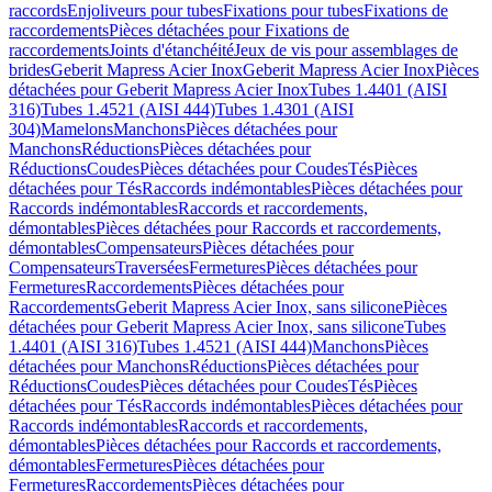
raccords
Enjoliveurs pour tubes
Fixations pour tubes
Fixations de
raccordements
Pièces détachées pour Fixations de
raccordements
Joints d'étanchéité
Jeux de vis pour assemblages de
brides
Geberit Mapress Acier Inox
Geberit Mapress Acier Inox
Pièces
détachées pour Geberit Mapress Acier Inox
Tubes 1.4401 (AISI
316)
Tubes 1.4521 (AISI 444)
Tubes 1.4301 (AISI
304)
Mamelons
Manchons
Pièces détachées pour
Manchons
Réductions
Pièces détachées pour
Réductions
Coudes
Pièces détachées pour Coudes
Tés
Pièces
détachées pour Tés
Raccords indémontables
Pièces détachées pour
Raccords indémontables
Raccords et raccordements,
démontables
Pièces détachées pour Raccords et raccordements,
démontables
Compensateurs
Pièces détachées pour
Compensateurs
Traversées
Fermetures
Pièces détachées pour
Fermetures
Raccordements
Pièces détachées pour
Raccordements
Geberit Mapress Acier Inox, sans silicone
Pièces
détachées pour Geberit Mapress Acier Inox, sans silicone
Tubes
1.4401 (AISI 316)
Tubes 1.4521 (AISI 444)
Manchons
Pièces
détachées pour Manchons
Réductions
Pièces détachées pour
Réductions
Coudes
Pièces détachées pour Coudes
Tés
Pièces
détachées pour Tés
Raccords indémontables
Pièces détachées pour
Raccords indémontables
Raccords et raccordements,
démontables
Pièces détachées pour Raccords et raccordements,
démontables
Fermetures
Pièces détachées pour
Fermetures
Raccordements
Pièces détachées pour