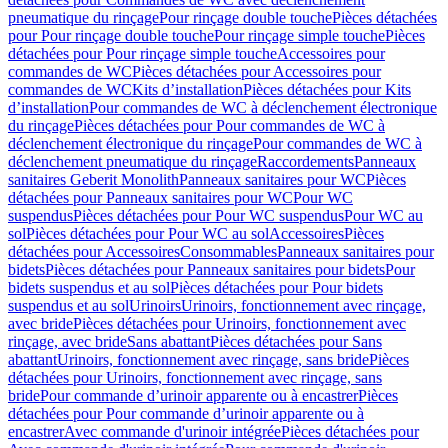
pneumatique du rinçage
Pour rinçage double touche
Pièces détachées
pour Pour rinçage double touche
Pour rinçage simple touche
Pièces
détachées pour Pour rinçage simple touche
Accessoires pour
commandes de WC
Pièces détachées pour Accessoires pour
commandes de WC
Kits d’installation
Pièces détachées pour Kits
d’installation
Pour commandes de WC à déclenchement électronique
du rinçage
Pièces détachées pour Pour commandes de WC à
déclenchement électronique du rinçage
Pour commandes de WC à
déclenchement pneumatique du rinçage
Raccordements
Panneaux
sanitaires Geberit Monolith
Panneaux sanitaires pour WC
Pièces
détachées pour Panneaux sanitaires pour WC
Pour WC
suspendus
Pièces détachées pour Pour WC suspendus
Pour WC au
sol
Pièces détachées pour Pour WC au sol
Accessoires
Pièces
détachées pour Accessoires
Consommables
Panneaux sanitaires pour
bidets
Pièces détachées pour Panneaux sanitaires pour bidets
Pour
bidets suspendus et au sol
Pièces détachées pour Pour bidets
suspendus et au sol
Urinoirs
Urinoirs, fonctionnement avec rinçage,
avec bride
Pièces détachées pour Urinoirs, fonctionnement avec
rinçage, avec bride
Sans abattant
Pièces détachées pour Sans
abattant
Urinoirs, fonctionnement avec rinçage, sans bride
Pièces
détachées pour Urinoirs, fonctionnement avec rinçage, sans
bride
Pour commande d’urinoir apparente ou à encastrer
Pièces
détachées pour Pour commande d’urinoir apparente ou à
encastrer
Avec commande d'urinoir intégrée
Pièces détachées pour