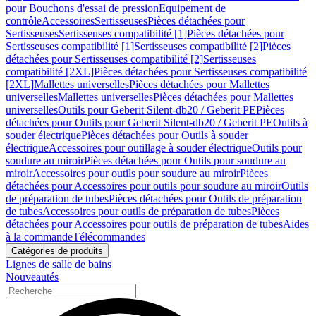
pour Bouchons d'essai de pression
Equipement de
contrôle
Accessoires
Sertisseuses
Pièces détachées pour
Sertisseuses
Sertisseuses compatibilité [1]
Pièces détachées pour
Sertisseuses compatibilité [1]
Sertisseuses compatibilité [2]
Pièces
détachées pour Sertisseuses compatibilité [2]
Sertisseuses
compatibilité [2XL]
Pièces détachées pour Sertisseuses compatibilité
[2XL]
Mallettes universelles
Pièces détachées pour Mallettes
universelles
Mallettes universelles
Pièces détachées pour Mallettes
universelles
Outils pour Geberit Silent-db20 / Geberit PE
Pièces
détachées pour Outils pour Geberit Silent-db20 / Geberit PE
Outils à
souder électrique
Pièces détachées pour Outils à souder
électrique
Accessoires pour outillage à souder électrique
Outils pour
soudure au miroir
Pièces détachées pour Outils pour soudure au
miroir
Accessoires pour outils pour soudure au miroir
Pièces
détachées pour Accessoires pour outils pour soudure au miroir
Outils
de préparation de tubes
Pièces détachées pour Outils de préparation
de tubes
Accessoires pour outils de préparation de tubes
Pièces
détachées pour Accessoires pour outils de préparation de tubes
Aides
à la commande
Télécommandes
Catégories de produits
Lignes de salle de bains
Nouveautés