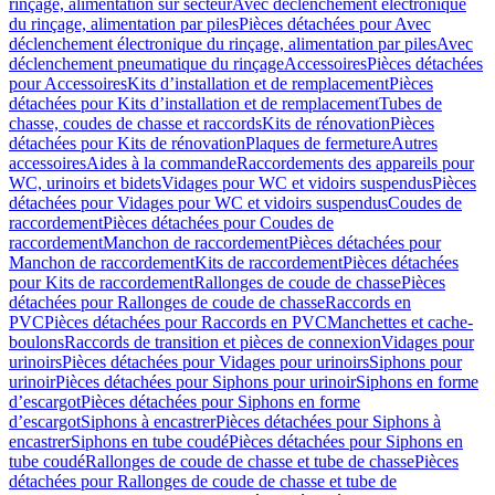
rinçage, alimentation sur secteur
Avec déclenchement électronique
du rinçage, alimentation par piles
Pièces détachées pour Avec
déclenchement électronique du rinçage, alimentation par piles
Avec
déclenchement pneumatique du rinçage
Accessoires
Pièces détachées
pour Accessoires
Kits d’installation et de remplacement
Pièces
détachées pour Kits d’installation et de remplacement
Tubes de
chasse, coudes de chasse et raccords
Kits de rénovation
Pièces
détachées pour Kits de rénovation
Plaques de fermeture
Autres
accessoires
Aides à la commande
Raccordements des appareils pour
WC, urinoirs et bidets
Vidages pour WC et vidoirs suspendus
Pièces
détachées pour Vidages pour WC et vidoirs suspendus
Coudes de
raccordement
Pièces détachées pour Coudes de
raccordement
Manchon de raccordement
Pièces détachées pour
Manchon de raccordement
Kits de raccordement
Pièces détachées
pour Kits de raccordement
Rallonges de coude de chasse
Pièces
détachées pour Rallonges de coude de chasse
Raccords en
PVC
Pièces détachées pour Raccords en PVC
Manchettes et cache-
boulons
Raccords de transition et pièces de connexion
Vidages pour
urinoirs
Pièces détachées pour Vidages pour urinoirs
Siphons pour
urinoir
Pièces détachées pour Siphons pour urinoir
Siphons en forme
d’escargot
Pièces détachées pour Siphons en forme
d’escargot
Siphons à encastrer
Pièces détachées pour Siphons à
encastrer
Siphons en tube coudé
Pièces détachées pour Siphons en
tube coudé
Rallonges de coude de chasse et tube de chasse
Pièces
détachées pour Rallonges de coude de chasse et tube de