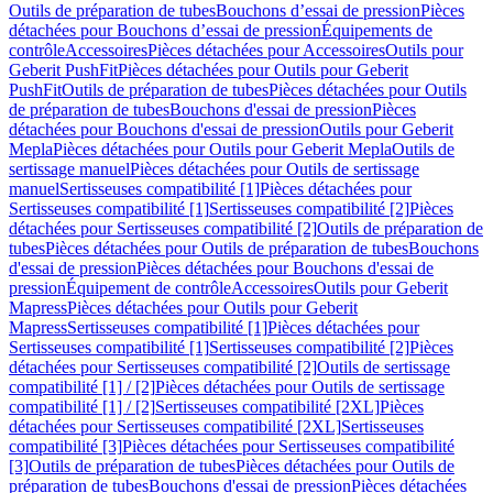
Outils de préparation de tubes
Bouchons d’essai de pression
Pièces
détachées pour Bouchons d’essai de pression
Équipements de
contrôle
Accessoires
Pièces détachées pour Accessoires
Outils pour
Geberit PushFit
Pièces détachées pour Outils pour Geberit
PushFit
Outils de préparation de tubes
Pièces détachées pour Outils
de préparation de tubes
Bouchons d'essai de pression
Pièces
détachées pour Bouchons d'essai de pression
Outils pour Geberit
Mepla
Pièces détachées pour Outils pour Geberit Mepla
Outils de
sertissage manuel
Pièces détachées pour Outils de sertissage
manuel
Sertisseuses compatibilité [1]
Pièces détachées pour
Sertisseuses compatibilité [1]
Sertisseuses compatibilité [2]
Pièces
détachées pour Sertisseuses compatibilité [2]
Outils de préparation de
tubes
Pièces détachées pour Outils de préparation de tubes
Bouchons
d'essai de pression
Pièces détachées pour Bouchons d'essai de
pression
Équipement de contrôle
Accessoires
Outils pour Geberit
Mapress
Pièces détachées pour Outils pour Geberit
Mapress
Sertisseuses compatibilité [1]
Pièces détachées pour
Sertisseuses compatibilité [1]
Sertisseuses compatibilité [2]
Pièces
détachées pour Sertisseuses compatibilité [2]
Outils de sertissage
compatibilité [1] / [2]
Pièces détachées pour Outils de sertissage
compatibilité [1] / [2]
Sertisseuses compatibilité [2XL]
Pièces
détachées pour Sertisseuses compatibilité [2XL]
Sertisseuses
compatibilité [3]
Pièces détachées pour Sertisseuses compatibilité
[3]
Outils de préparation de tubes
Pièces détachées pour Outils de
préparation de tubes
Bouchons d'essai de pression
Pièces détachées