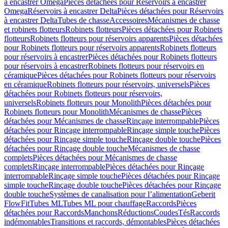
à encastrer Omega
Pièces détachées pour Réservoirs à encastrer
Omega
Réservoirs à encastrer Delta
Pièces détachées pour Réservoirs
à encastrer Delta
Tubes de chasse
Accessoires
Mécanismes de chasse
et robinets flotteurs
Robinets flotteurs
Pièces détachées pour Robinets
flotteurs
Robinets flotteurs pour réservoirs apparents
Pièces détachées
pour Robinets flotteurs pour réservoirs apparents
Robinets flotteurs
pour réservoirs à encastrer
Pièces détachées pour Robinets flotteurs
pour réservoirs à encastrer
Robinets flotteurs pour réservoirs en
céramique
Pièces détachées pour Robinets flotteurs pour réservoirs
en céramique
Robinets flotteurs pour réservoirs, universels
Pièces
détachées pour Robinets flotteurs pour réservoirs,
universels
Robinets flotteurs pour Monolith
Pièces détachées pour
Robinets flotteurs pour Monolith
Mécanismes de chasse
Pièces
détachées pour Mécanismes de chasse
Rinçage interrompable
Pièces
détachées pour Rinçage interrompable
Rinçage simple touche
Pièces
détachées pour Rinçage simple touche
Rinçage double touche
Pièces
détachées pour Rinçage double touche
Mécanismes de chasse
complets
Pièces détachées pour Mécanismes de chasse
complets
Rinçage interrompable
Pièces détachées pour Rinçage
interrompable
Rinçage simple touche
Pièces détachées pour Rinçage
simple touche
Rinçage double touche
Pièces détachées pour Rinçage
double touche
Systèmes de canalisation pour l’alimentation
Geberit
FlowFit
Tubes ML
Tubes ML pour chauffage
Raccords
Pièces
détachées pour Raccords
Manchons
Réductions
Coudes
Tés
Raccords
indémontables
Transitions et raccords, démontables
Pièces détachées