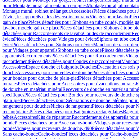
pour Montage mural, alimentation par piles
Montage mural, alimentati
Montage mural, robinet mélangeur
Accessoires
Pièces détachées pour 
l’évier, les appareils et les déversoirs muraux
Vidages pour lavabo
Pièc
gain de place
Pièces détachées pour Siphons en tube coudé, modèle ga
lavabo, modèle gain de place
Pièces détachées pour Siphons à tube pl
détachées pour Raccordements de lavabo
Coudes de raccordement
Rec
éviers
Pièces détachées pour Vidages pour éviers
Siphons en tube cou
évier
Pièces détachées pour Siphons pour évier
Manchon de raccordem
pour Vidages pour appareils
Siphons en tube coudé
Pièces détachées p
apparents
Raccordements
Pièces détachées pour Raccordements
Vidage
raccordement
Pièces détachées pour Coudes de raccordement
Manchon
Accessoires
Espace douche et baignoire
Douches
Évacuation des sols 
douche
Accessoires pour canivelles de douche
Pièces détachées pour A
pour bondes pour douche de plain-pied
Pièces détachées pour Accesso
murales
Pièces détachées pour Accessoires pour évacuations murales
R
de douche en matériau minéral
Receveurs de douche en matériau miné
spécifiques
Pièces détachées pour Bondes pour receveurs de douche s
plain-pied
Pièces détachées pour Séparations de douche latérales pour
rangement pour douches
Niches de rangement
Pièces détachées pour 
rectangulaires
Pièces détachées pour Baignoires rectangulaires
Baignoi
bébés
Accessoires
Kits de réparation
Raccordements des appareils pour 
bonde
Pièces détachées pour Avec cache-bonde
Vidages pour receveur
bonde
Vidages pour receveurs de douche, d90
Pièces détachées pour 
Sans cache-bonde
Cache-bondes
Pièces détachées pour Cache-bondes