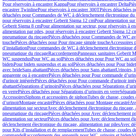
Pour réservoirs à encastrer Kappa
Pour réservoirs à encastrer Delta
Piè
encastrer Twinline
Pour réservoirs à encastrer 300T
Pièces détachées p
détachées pour Commandes de WC à déclenchement électronique du 
pour réservoirs à encastrer Geberit Sigma 12 cm
Pour alimentation sur
Geberit Sigma 8 cm
Pour alimentation sur secteur, pour réservoirs à 
alimentation par piles, pour réservoirs à encastrer Geberit Sigma 12 c
pneumatique du rinçage
Pièces détachées pour Commandes de WC ave
touche
Pièces détachées pour Pour rinçage simple touche
Accessoires
d’installation
Pour commandes de WC à déclenchement électronique d
pneumatique du rinçage
Raccordements
Panneaux sanitaires Geberit M
WC suspendus
Pour WC au sol
Pièces détachées pour Pour WC au sol
bidets
Pour bidets suspendus et au sol
Pièces détachées pour Pour bidet
avec bride
Sans abattant
Pièces détachées pour Sans abattant
Urinoirs, 
apparente ou à encastrer
Pièces détachées pour Pour commande d’urino
d'urinoir intégrée
Pièces détachées pour Pour commande d'urinoir inté
abattant
Séparations d’urinoirs
Pièces détachées pour Séparations d’uri
en verre
Pièces détachées pour Séparations d’urinoirs en verre
Séparati
Accessoires
Siphons et accessoires de siphon
Tubes de chasse, coudes 
dʼurinoir
Montage encastré
Pièces détachées pour Montage encastré
Ave
alimentation sur secteur
Avec déclenchement électronique du rinçage, a
pneumatique du rinçage
Pièces détachées pour Avec déclenchement p
alimentation sur secteur
Pièces détachées pour Avec déclenchement élec
déclenchement électronique du rinçage, alimentation par piles
Avec dé
pour Kits d’installation et de remplacement
Tubes de chasse, coudes de
commande
Raccordements des appareils pour WC, urinoirs et bidets
Vi