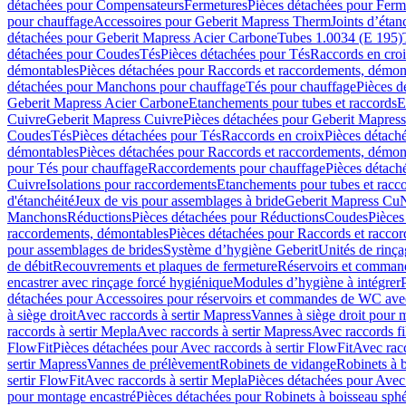
détachées pour Compensateurs
Fermetures
Pièces détachées pour Ferm
pour chauffage
Accessoires pour Geberit Mapress Therm
Joints d’étan
détachées pour Geberit Mapress Acier Carbone
Tubes 1.0034 (E 195)
détachées pour Coudes
Tés
Pièces détachées pour Tés
Raccords en cro
démontables
Pièces détachées pour Raccords et raccordements, démon
détachées pour Manchons pour chauffage
Tés pour chauffage
Pièces d
Geberit Mapress Acier Carbone
Etanchements pour tubes et raccords
E
Cuivre
Geberit Mapress Cuivre
Pièces détachées pour Geberit Mapres
Coudes
Tés
Pièces détachées pour Tés
Raccords en croix
Pièces détach
démontables
Pièces détachées pour Raccords et raccordements, démon
pour Tés pour chauffage
Raccordements pour chauffage
Pièces détach
Cuivre
Isolations pour raccordements
Etanchements pour tubes et racc
d'étanchéité
Jeux de vis pour assemblages à bride
Geberit Mapress Cu
Manchons
Réductions
Pièces détachées pour Réductions
Coudes
Pièces
raccordements, démontables
Pièces détachées pour Raccords et racco
pour assemblages de brides
Système d’hygiène Geberit
Unités de rinç
de débit
Recouvrements et plaques de fermeture
Réservoirs et comman
encastrer avec rinçage forcé hygiénique
Modules d’hygiène à intégrer
détachées pour Accessoires pour réservoirs et commandes de WC avec
à siège droit
Avec raccords à sertir Mapress
Vannes à siège droit pour 
raccords à sertir Mepla
Avec raccords à sertir Mapress
Avec raccords fi
FlowFit
Pièces détachées pour Avec raccords à sertir FlowFit
Avec racc
sertir Mapress
Vannes de prélèvement
Robinets de vidange
Robinets à 
sertir FlowFit
Avec raccords à sertir Mepla
Pièces détachées pour Avec 
pour montage encastré
Pièces détachées pour Robinets à boisseau sph