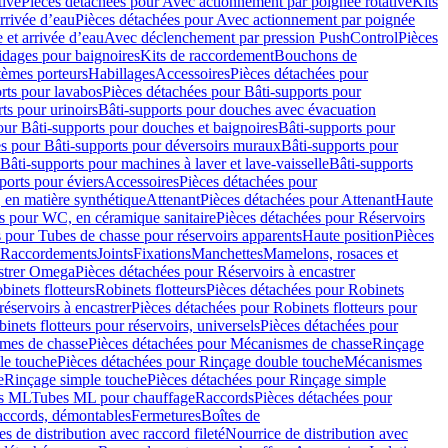
tive
Pièces détachées pour Avec actionnement par poignée rotative
Kits
rrivée d’eau
Pièces détachées pour Avec actionnement par poignée
 et arrivée d’eau
Avec déclenchement par pression PushControl
Pièces
idages pour baignoires
Kits de raccordement
Bouchons de
tèmes porteurs
Habillages
Accessoires
Pièces détachées pour
rts pour lavabos
Pièces détachées pour Bâti-supports pour
ts pour urinoirs
Bâti-supports pour douches avec évacuation
our Bâti-supports pour douches et baignoires
Bâti-supports pour
es pour Bâti-supports pour déversoirs muraux
Bâti-supports pour
Bâti-supports pour machines à laver et lave-vaisselle
Bâti-supports
ports pour éviers
Accessoires
Pièces détachées pour
 en matière synthétique
Attenant
Pièces détachées pour Attenant
Haute
s pour WC, en céramique sanitaire
Pièces détachées pour Réservoirs
 pour Tubes de chasse pour réservoirs apparents
Haute position
Pièces
r Raccordements
Joints
Fixations
Manchettes
Mamelons, rosaces et
astrer Omega
Pièces détachées pour Réservoirs à encastrer
inets flotteurs
Robinets flotteurs
Pièces détachées pour Robinets
réservoirs à encastrer
Pièces détachées pour Robinets flotteurs pour
inets flotteurs pour réservoirs, universels
Pièces détachées pour
mes de chasse
Pièces détachées pour Mécanismes de chasse
Rinçage
le touche
Pièces détachées pour Rinçage double touche
Mécanismes
e
Rinçage simple touche
Pièces détachées pour Rinçage simple
s ML
Tubes ML pour chauffage
Raccords
Pièces détachées pour
raccords, démontables
Fermetures
Boîtes de
s de distribution avec raccord fileté
Nourrice de distribution avec