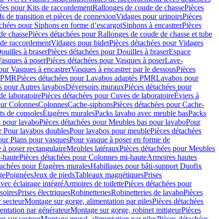
ées pour Kits de raccordement
Rallonges de coude de chasse
Pièces
s de transition et pièces de connexion
Vidages pour urinoirs
Pièces
achées pour Siphons en forme d’escargot
Siphons à encastrer
Pièces
de chasse
Pièces détachées pour Rallonges de coude de chasse et tube
 de raccordement
Vidages pour bidet
Pièces détachées pour Vidages
ouilles à braser
Pièces détachées pour Douilles à braser
Espace
asques à poser
Pièces détachées pour Vasques à poser
Lave-
our Vasques à encastrer
Vasques à encastrer par le dessous
Pièces
s PMR
Pièces détachées pour Lavabos adaptés PMR
Lavabos pour
s pour Autres lavabos
Déversoirs muraux
Pièces détachées pour
e laboratoire
Pièces détachées pour Cuves de laboratoire
Éviers à
our Colonnes
Colonnes
Cache-siphons
Pièces détachées pour Cache-
ts de consoles
Étagères murales
Packs lavabo avec meuble bas
Packs
 pour lavabo
Pièces détachées pour Meubles bas pour lavabo
Pour
r Pour lavabos doubles
Pour lavabos pour meuble
Pièces détachées
our Plans pour vasques
Pour vasque à poser en forme de
 à poser rectangulaire
Meubles latéraux
Pièces détachées pour Meubles
-haute
Pièces détachées pour Colonnes mi-haute
Armoires hautes
tachées pour Étagères murales
Habillages pour bâti-support Duofix
ge
Poignées
Jeux de pieds
Tableaux magnétiques
Prises
vec éclairage intégré
Armoires de toilette
Pièces détachées pour
soires
Prises électriques
Robinetteries
Robinetteries de lavabo
Pièces
 secteur
Montage sur gorge, alimentation par piles
Pièces détachées
entation par générateur
Montage sur gorge, robinet mitigeur
Pièces
n sur secteur
Montage mural, alimentation par piles
Pièces détachées