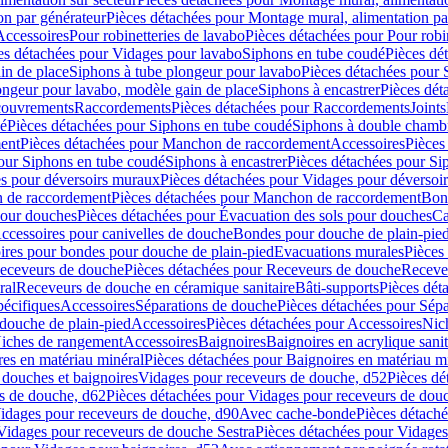
on par générateur
Pièces détachées pour Montage mural, alimentation pa
Accessoires
Pour robinetteries de lavabo
Pièces détachées pour Pour robi
es détachées pour Vidages pour lavabo
Siphons en tube coudé
Pièces dé
in de place
Siphons à tube plongeur pour lavabo
Pièces détachées pour 
ongeur pour lavabo, modèle gain de place
Siphons à encastrer
Pièces dét
ouvrements
Raccordements
Pièces détachées pour Raccordements
Joints
dé
Pièces détachées pour Siphons en tube coudé
Siphons à double chamb
ent
Pièces détachées pour Manchon de raccordement
Accessoires
Pièces
our Siphons en tube coudé
Siphons à encastrer
Pièces détachées pour Sip
s pour déversoirs muraux
Pièces détachées pour Vidages pour déversoi
 de raccordement
Pièces détachées pour Manchon de raccordement
Bon
pour douches
Pièces détachées pour Évacuation des sols pour douches
Ca
ccessoires pour canivelles de douche
Bondes pour douche de plain-pie
ires pour bondes pour douche de plain-pied
Evacuations murales
Pièces
eceveurs de douche
Pièces détachées pour Receveurs de douche
Receve
ral
Receveurs de douche en céramique sanitaire
Bâti-supports
Pièces dét
pécifiques
Accessoires
Séparations de douche
Pièces détachées pour Sép
 douche de plain-pied
Accessoires
Pièces détachées pour Accessoires
Nic
Niches de rangement
Accessoires
Baignoires
Baignoires en acrylique sanit
res en matériau minéral
Pièces détachées pour Baignoires en matériau m
douches et baignoires
Vidages pour receveurs de douche, d52
Pièces dé
s de douche, d62
Pièces détachées pour Vidages pour receveurs de dou
Vidages pour receveurs de douche, d90
Avec cache-bonde
Pièces détach
Vidages pour receveurs de douche Sestra
Pièces détachées pour Vidages