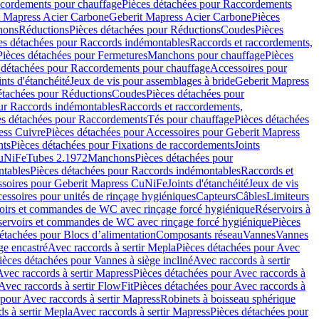
cordements pour chauffage
Pièces détachées pour Raccordements
t Mapress Acier Carbone
Geberit Mapress Acier Carbone
Pièces
hons
Réductions
Pièces détachées pour Réductions
Coudes
Pièces
es détachées pour Raccords indémontables
Raccords et raccordements,
Pièces détachées pour Fermetures
Manchons pour chauffage
Pièces
 détachées pour Raccordements pour chauffage
Accessoires pour
ints d'étanchéité
Jeux de vis pour assemblages à bride
Geberit Mapress
étachées pour Réductions
Coudes
Pièces détachées pour
ur Raccords indémontables
Raccords et raccordements,
es détachées pour Raccordements
Tés pour chauffage
Pièces détachées
ess Cuivre
Pièces détachées pour Accessoires pour Geberit Mapress
nts
Pièces détachées pour Fixations de raccordements
Joints
CuNiFe
Tubes 2.1972
Manchons
Pièces détachées pour
tables
Pièces détachées pour Raccords indémontables
Raccords et
soires pour Geberit Mapress CuNiFe
Joints d'étanchéité
Jeux de vis
essoires pour unités de rinçage hygiéniques
Capteurs
Câbles
Limiteurs
voirs et commandes de WC avec rinçage forcé hygiénique
Réservoirs à
éservoirs et commandes de WC avec rinçage forcé hygiénique
Pièces
étachées pour Blocs d’alimentation
Composants réseau
Vannes
Vannes
ge encastré
Avec raccords à sertir Mepla
Pièces détachées pour Avec
ièces détachées pour Vannes à siège incliné
Avec raccords à sertir
Avec raccords à sertir Mapress
Pièces détachées pour Avec raccords à
Avec raccords à sertir FlowFit
Pièces détachées pour Avec raccords à
 pour Avec raccords à sertir Mapress
Robinets à boisseau sphérique
s à sertir Mepla
Avec raccords à sertir Mapress
Pièces détachées pour