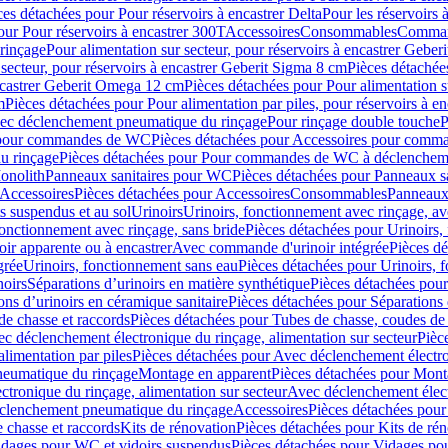
ces détachées pour Pour réservoirs à encastrer Delta
Pour les réservoirs 
our Pour réservoirs à encastrer 300T
Accessoires
Consommables
Command
rinçage
Pour alimentation sur secteur, pour réservoirs à encastrer Gebe
 secteur, pour réservoirs à encastrer Geberit Sigma 8 cm
Pièces détachées
encastrer Geberit Omega 12 cm
Pièces détachées pour Pour alimentation s
m
Pièces détachées pour Pour alimentation par piles, pour réservoirs à 
c déclenchement pneumatique du rinçage
Pour rinçage double touche
P
 pour commandes de WC
Pièces détachées pour Accessoires pour com
u rinçage
Pièces détachées pour Pour commandes de WC à déclencheme
onolith
Panneaux sanitaires pour WC
Pièces détachées pour Panneaux s
Accessoires
Pièces détachées pour Accessoires
Consommables
Panneaux 
s suspendus et au sol
Urinoirs
Urinoirs, fonctionnement avec rinçage, av
fonctionnement avec rinçage, sans bride
Pièces détachées pour Urinoirs,
ir apparente ou à encastrer
Avec commande d'urinoir intégrée
Pièces d
grée
Urinoirs, fonctionnement sans eau
Pièces détachées pour Urinoirs, 
noirs
Séparations d’urinoirs en matière synthétique
Pièces détachées pour
ons d’urinoirs en céramique sanitaire
Pièces détachées pour Séparations 
de chasse et raccords
Pièces détachées pour Tubes de chasse, coudes de 
c déclenchement électronique du rinçage, alimentation sur secteur
Pièc
limentation par piles
Pièces détachées pour Avec déclenchement électron
neumatique du rinçage
Montage en apparent
Pièces détachées pour Mont
tronique du rinçage, alimentation sur secteur
Avec déclenchement électr
clenchement pneumatique du rinçage
Accessoires
Pièces détachées pour
 chasse et raccords
Kits de rénovation
Pièces détachées pour Kits de ré
dages pour WC et vidoirs suspendus
Pièces détachées pour Vidages po