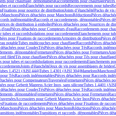
cords pour chauffage, démontables
Raccordements pour chauffage
Pièces
ubes et raccords
Étanchéités pour raccords
Recouvrements pour tubes
Re
on
Fixations pour nourrice de distribution
Joints d’étanchéité
Packs de vis
ds
Manchons
Pièces détachées pour Manchons
Réductions
Pièces détaché
ccords indémontables
Raccords et raccordements, démontables
Pièces dé
rrices de distribution à emboîter
Pièces détachées pour Nourrices de dis
 d'eau
Pièces détachées pour Compteurs d'eau
Raccordements pour chau
r tubes et raccords
Isolations pour raccordements
Etanchements pour tube
chées pour Fixations de raccordements
Armoires de distribution
Pièces dé
eau potable
Tubes multicouches pour chauffage
Raccords
Pièces détaché
 détachées pour Coudes
Tés
Pièces détachées pour Tés
Raccords indémon
rdements, démontables
Fermetures
Pièces détachées pour Fermetures
Appl
ord fileté
Tés pour chauffage
Pièces détachées pour Tés pour chauffage
ns pour tubes et raccords
Isolations pour raccordements
Etanchements pour
raccordements
Joints d'étanchéité
Jeux de vis pour assemblages de brides
G
ubes 1.4521 (AISI 444)
Tubes 1.4301 (AISI 304)
Mamelons
Manchons
 pour Tés
Raccords indémontables
Pièces détachées pour Raccords indé
détachées pour Compensateurs
Traversées
Fermetures
Pièces détachées po
hées pour Geberit Mapress Acier Inox, sans silicone
Tubes 1.4401 (AISI
 détachées pour Coudes
Tés
Pièces détachées pour Tés
Raccords indémon
rdements, démontables
Fermetures
Pièces détachées pour Fermetures
Racc
raversées
Accessoires pour Geberit Mapress Acier Inox
Pièces détachée
es
Fixations de raccordements
Pièces détachées pour Fixations de racco
s
Manchons
Pièces détachées pour Manchons
Réductions
Pièces détachée
ransitions indémontables
Transitions et raccords, démontables
Pièces dét