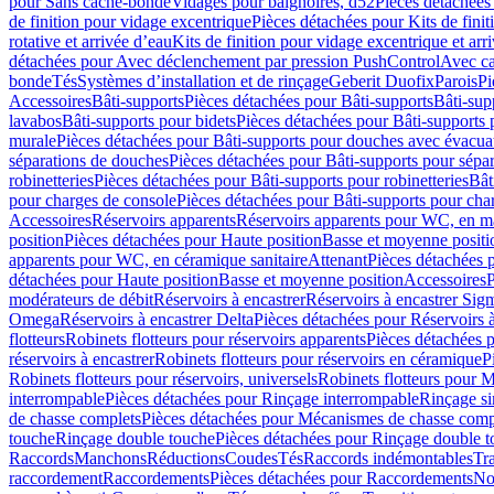
pour Sans cache-bonde
Vidages pour baignoires, d52
Pièces détachées
de finition pour vidage excentrique
Pièces détachées pour Kits de fini
rotative et arrivée d’eau
Kits de finition pour vidage excentrique et arr
détachées pour Avec déclenchement par pression PushControl
Avec c
bonde
Tés
Systèmes d’installation et de rinçage
Geberit Duofix
Parois
Pi
Accessoires
Bâti-supports
Pièces détachées pour Bâti-supports
Bâti-su
lavabos
Bâti-supports pour bidets
Pièces détachées pour Bâti-supports 
murale
Pièces détachées pour Bâti-supports pour douches avec évacua
séparations de douches
Pièces détachées pour Bâti-supports pour sépa
robinetteries
Pièces détachées pour Bâti-supports pour robinetteries
Bât
pour charges de console
Pièces détachées pour Bâti-supports pour cha
Accessoires
Réservoirs apparents
Réservoirs apparents pour WC, en ma
position
Pièces détachées pour Haute position
Basse et moyenne positi
apparents pour WC, en céramique sanitaire
Attenant
Pièces détachées 
détachées pour Haute position
Basse et moyenne position
Accessoires
P
modérateurs de débit
Réservoirs à encastrer
Réservoirs à encastrer Sig
Omega
Réservoirs à encastrer Delta
Pièces détachées pour Réservoirs à
flotteurs
Robinets flotteurs pour réservoirs apparents
Pièces détachées p
réservoirs à encastrer
Robinets flotteurs pour réservoirs en céramique
P
Robinets flotteurs pour réservoirs, universels
Robinets flotteurs pour 
interrompable
Pièces détachées pour Rinçage interrompable
Rinçage s
de chasse complets
Pièces détachées pour Mécanismes de chasse comp
touche
Rinçage double touche
Pièces détachées pour Rinçage double 
Raccords
Manchons
Réductions
Coudes
Tés
Raccords indémontables
Tra
raccordement
Raccordements
Pièces détachées pour Raccordements
Nou