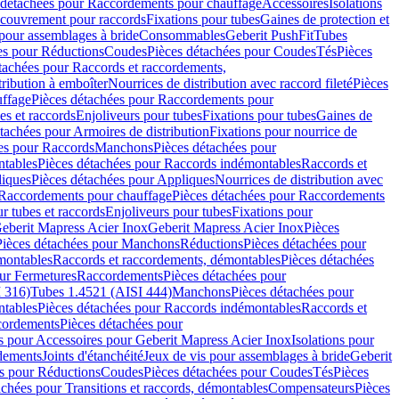
 détachées pour Raccordements pour chauffage
Accessoires
Isolations
couvrement pour raccords
Fixations pour tubes
Gaines de protection et
 pour assemblages à bride
Consommables
Geberit PushFit
Tubes
es pour Réductions
Coudes
Pièces détachées pour Coudes
Tés
Pièces
tachées pour Raccords et raccordements,
tribution à emboîter
Nourrices de distribution avec raccord fileté
Pièces
ffage
Pièces détachées pour Raccordements pour
s et raccords
Enjoliveurs pour tubes
Fixations pour tubes
Gaines de
tachées pour Armoires de distribution
Fixations pour nourrice de
es pour Raccords
Manchons
Pièces détachées pour
tables
Pièces détachées pour Raccords indémontables
Raccords et
iques
Pièces détachées pour Appliques
Nourrices de distribution avec
Raccordements pour chauffage
Pièces détachées pour Raccordements
 tubes et raccords
Enjoliveurs pour tubes
Fixations pour
eberit Mapress Acier Inox
Geberit Mapress Acier Inox
Pièces
Pièces détachées pour Manchons
Réductions
Pièces détachées pour
montables
Raccords et raccordements, démontables
Pièces détachées
ur Fermetures
Raccordements
Pièces détachées pour
 316)
Tubes 1.4521 (AISI 444)
Manchons
Pièces détachées pour
tables
Pièces détachées pour Raccords indémontables
Raccords et
ordements
Pièces détachées pour
s pour Accessoires pour Geberit Mapress Acier Inox
Isolations pour
rdements
Joints d'étanchéité
Jeux de vis pour assemblages à bride
Geberit
s pour Réductions
Coudes
Pièces détachées pour Coudes
Tés
Pièces
achées pour Transitions et raccords, démontables
Compensateurs
Pièces