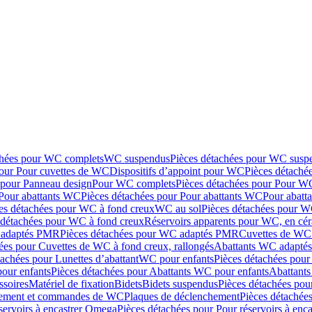
chées pour WC complets
WC suspendus
Pièces détachées pour WC susp
pour Pour cuvettes de WC
Dispositifs d’appoint pour WC
Pièces détaché
 pour Panneau design
Pour WC complets
Pièces détachées pour Pour W
Pour abattants WC
Pièces détachées pour Pour abattants WC
Pour abatt
es détachées pour WC à fond creux
WC au sol
Pièces détachées pour W
 détachées pour WC à fond creux
Réservoirs apparents pour WC, en cér
adaptés PMR
Pièces détachées pour WC adaptés PMR
Cuvettes de WC 
ées pour Cuvettes de WC à fond creux, rallongés
Abattants WC adapt
tachées pour Lunettes d’abattant
WC pour enfants
Pièces détachées pou
our enfants
Pièces détachées pour Abattants WC pour enfants
Abattant
ssoires
Matériel de fixation
Bidets
Bidets suspendus
Pièces détachées pou
hement et commandes de WC
Plaques de déclenchement
Pièces détachée
servoirs à encastrer Omega
Pièces détachées pour Pour réservoirs à enc