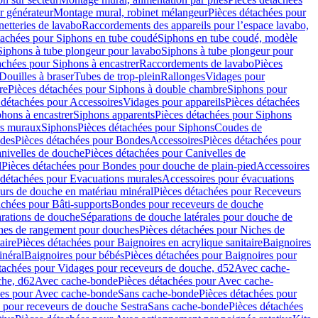
r générateur
Montage mural, robinet mélangeur
Pièces détachées pour
netteries de lavabo
Raccordements des appareils pour l’espace lavabo,
tachées pour Siphons en tube coudé
Siphons en tube coudé, modèle
Siphons à tube plongeur pour lavabo
Siphons à tube plongeur pour
achées pour Siphons à encastrer
Raccordements de lavabo
Pièces
Douilles à braser
Tubes de trop-plein
Rallonges
Vidages pour
re
Pièces détachées pour Siphons à double chambre
Siphons pour
 détachées pour Accessoires
Vidages pour appareils
Pièces détachées
hons à encastrer
Siphons apparents
Pièces détachées pour Siphons
rs muraux
Siphons
Pièces détachées pour Siphons
Coudes de
des
Pièces détachées pour Bondes
Accessoires
Pièces détachées pour
nivelles de douche
Pièces détachées pour Canivelles de
d
Pièces détachées pour Bondes pour douche de plain-pied
Accessoires
 détachées pour Evacuations murales
Accessoires pour évacuations
urs de douche en matériau minéral
Pièces détachées pour Receveurs
achées pour Bâti-supports
Bondes pour receveurs de douche
arations de douche
Séparations de douche latérales pour douche de
hes de rangement pour douches
Pièces détachées pour Niches de
aire
Pièces détachées pour Baignoires en acrylique sanitaire
Baignoires
inéral
Baignoires pour bébés
Pièces détachées pour Baignoires pour
tachées pour Vidages pour receveurs de douche, d52
Avec cache-
che, d62
Avec cache-bonde
Pièces détachées pour Avec cache-
ées pour Avec cache-bonde
Sans cache-bonde
Pièces détachées pour
 pour receveurs de douche Sestra
Sans cache-bonde
Pièces détachées