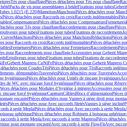
etures
Tés pour chauffage
Pièces détachées pour Tés pour chauffage
Rac
chéité
Packs de vis pour assemblages à bride
Fixations pour tubes
Geberi
Tubes 1.0215 (E 220)
Mamelons
Manchons
Pièces détachées pour Manc
ix
Pièces détachées pour Raccords en croix
Raccords indémontables
Pièc
tables
Compensateurs
Pièces détachées pour Compensateurs
Fermetures
étachées pour Tés pour chauffage
Raccordements pour chauffage
Pièces
njoliveurs pour tubes
Fixations pour tubes
Fixations de raccordements
Jo
s Cuivre
Manchons
Pièces détachées pour Manchons
Réductions
Pièces d
ées pour Raccords en croix
Raccords indémontables
Pièces détachées po
tables
Fermetures
Pièces détachées pour Fermetures
Raccordements
Pièc
ées pour Raccordements pour chauffage
Accessoires pour Geberit Mapr
ords
Enjoliveurs pour tubes
Fixations pour tubes
Fixations de raccordeme
NiFe
Geberit Mapress CuNiFe
Pièces détachées pour Geberit Mapress 
 détachées pour Coudes
Tés
Pièces détachées pour Tés
Raccords indémon
rdements, démontables
Traversées
Pièces détachées pour Traversées
Acces
age hygiéniques
Pièces détachées pour Unités de rinçage hygiéniques
Acc
des de WC avec rinçage forcé hygiénique
Pièces détachées pour Réser
Pièces détachées pour Modules d’hygiène à intégrer
Accessoires pour r
 rinçage forcé hygiénique
Capteurs
Câbles
Blocs d’alimentation
Pièces d
montage encastré
Pièces détachées pour Vannes à siège droit pour monta
letés
Pièces détachées pour Avec raccords filetés
Vannes à siège incliné
P
ords à sertir Mepla
Pièces détachées pour Avec raccords à sertir Mepla
boisseau sphérique
Pièces détachées pour Robinets à boisseau sphérique
raccords à sertir Mepla
Avec raccords à sertir Mapress
Pièces détachées
érique pour montage encastré
Avec raccords à sertir FlowFit
Avec raccord