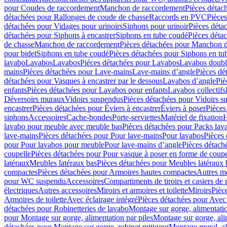
pour Coudes de raccordement
Manchon de raccordement
Pièces détac
détachées pour Rallonges de coude de chasse
Raccords en PVC
Pièce
détachées pour Vidages pour urinoirs
Siphons pour urinoir
Pièces déta
détachées pour Siphons à encastrer
Siphons en tube coudé
Pièces déta
de chasse
Manchon de raccordement
Pièces détachées pour Manchon 
pour bidet
Siphons en tube coudé
Pièces détachées pour Siphons en tu
lavabo
Lavabos
Lavabos
Pièces détachées pour Lavabos
Lavabos doubl
mains
Pièces détachées pour Lave-mains
Lave-mains d’angle
Pièces dé
détachées pour Vasques à encastrer par le dessous
Lavabos d’angle
Piè
enfants
Pièces détachées pour Lavabos pour enfants
Lavabos collectifs
Déversoirs muraux
Vidoirs suspendus
Pièces détachées pour Vidoirs s
encastrer
Pièces détachées pour Éviers à encastrer
Éviers à poser
Pièces
siphons
Accessoires
Cache-bondes
Porte-serviettes
Matériel de fixation
H
lavabo pour meuble avec meuble bas
Pièces détachées pour Packs la
lave-mains
Pièces détachées pour Pour lave-mains
Pour lavabos
Pièces
pour Pour lavabos pour meuble
Pour lave-mains d’angle
Pièces détach
coupelle
Pièces détachées pour Pour vasque à poser en forme de coupe
latéraux
Meubles latéraux bas
Pièces détachées pour Meubles latéraux 
compactes
Pièces détachées pour Armoires hautes compactes
Autres m
pour WC suspendu
Accessoires
Compartiments de tiroirs et casiers de
électriques
Autres accessoires
Miroirs et armoires et toilette
Miroirs
Pièc
Armoires de toilette
Avec éclairage intégré
Pièces détachées pour Avec 
détachées pour Robinetteries de lavabo
Montage sur gorge, alimentatio
pour Montage sur gorge, alimentation par piles
Montage sur gorge, ali
détachées pour Montage sur gorge, robinet mitigeur
Montage mural, al