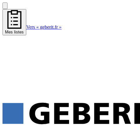
Vers « geberit.fr »
Mes listes