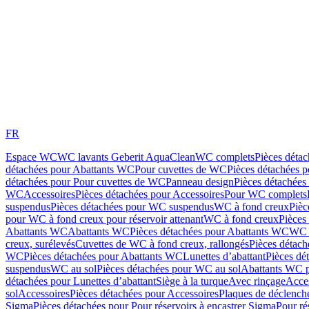
FR
Espace WC
WC lavants Geberit AquaClean
WC complets
Pièces déta
détachées pour Abattants WC
Pour cuvettes de WC
Pièces détachées 
détachées pour Pour cuvettes de WC
Panneau design
Pièces détachées
WC
Accessoires
Pièces détachées pour Accessoires
Pour WC complets
suspendus
Pièces détachées pour WC suspendus
WC à fond creux
Pièc
pour WC à fond creux pour réservoir attenant
WC à fond creux
Pièces
Abattants WC
Abattants WC
Pièces détachées pour Abattants WC
WC 
creux, surélevés
Cuvettes de WC à fond creux, rallongés
Pièces détach
WC
Pièces détachées pour Abattants WC
Lunettes d’abattant
Pièces dé
suspendus
WC au sol
Pièces détachées pour WC au sol
Abattants WC p
détachées pour Lunettes d’abattant
Siège à la turque
Avec rinçage
Acce
sol
Accessoires
Pièces détachées pour Accessoires
Plaques de déclenc
Sigma
Pièces détachées pour Pour réservoirs à encastrer Sigma
Pour ré