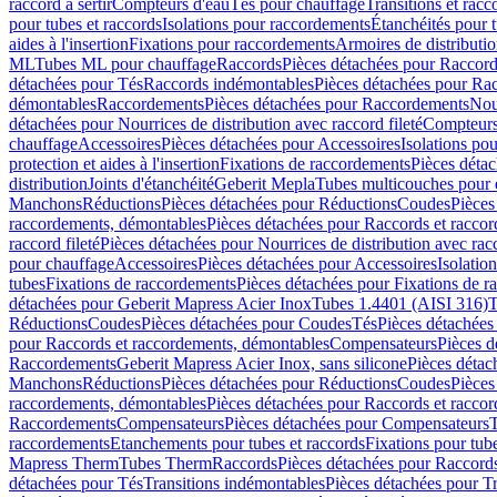
raccord à sertir
Compteurs d'eau
Tés pour chauffage
Transitions et rac
pour tubes et raccords
Isolations pour raccordements
Étanchéités pour t
aides à l'insertion
Fixations pour raccordements
Armoires de distributi
ML
Tubes ML pour chauffage
Raccords
Pièces détachées pour Raccor
détachées pour Tés
Raccords indémontables
Pièces détachées pour Ra
démontables
Raccordements
Pièces détachées pour Raccordements
Nou
détachées pour Nourrices de distribution avec raccord fileté
Compteurs
chauffage
Accessoires
Pièces détachées pour Accessoires
Isolations pou
protection et aides à l'insertion
Fixations de raccordements
Pièces déta
distribution
Joints d'étanchéité
Geberit Mepla
Tubes multicouches pour 
Manchons
Réductions
Pièces détachées pour Réductions
Coudes
Pièces
raccordements, démontables
Pièces détachées pour Raccords et racco
raccord fileté
Pièces détachées pour Nourrices de distribution avec racc
pour chauffage
Accessoires
Pièces détachées pour Accessoires
Isolatio
tubes
Fixations de raccordements
Pièces détachées pour Fixations de 
détachées pour Geberit Mapress Acier Inox
Tubes 1.4401 (AISI 316)
T
Réductions
Coudes
Pièces détachées pour Coudes
Tés
Pièces détachées
pour Raccords et raccordements, démontables
Compensateurs
Pièces 
Raccordements
Geberit Mapress Acier Inox, sans silicone
Pièces détac
Manchons
Réductions
Pièces détachées pour Réductions
Coudes
Pièces
raccordements, démontables
Pièces détachées pour Raccords et racco
Raccordements
Compensateurs
Pièces détachées pour Compensateurs
T
raccordements
Etanchements pour tubes et raccords
Fixations pour tub
Mapress Therm
Tubes Therm
Raccords
Pièces détachées pour Raccord
détachées pour Tés
Transitions indémontables
Pièces détachées pour T