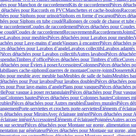
hées pour Manchon de raccordement
Kits de raccordement
Pièces détach
s détachées pour Raccords en PVC
Manchettes et cache-boulons
Raccord
chées pour Siphons pour urinoir
Siphons en forme d’escargot
Pièces dét
chées pour Siphons en tube coudé
Rallonges de coude de chasse et tube 
de raccordement
Coudes de raccordement
Pièces détachées pour Coudes
be coudé
Coudes de raccordement
Recouvrements
Raccordements
Joints
D
es
Lavabos pour meubles
Pièces détachées pour Lavabos pour meubles
V
tachées pour Lave-mains d’angle
Vasques à encastrer
Pièces détachées p
ces détachées pour Lavabos d’angle
Lavabos collectifs
Lavabos adapté
Pièces détachées pour Lavabos collectifs
Autres lavabos
Pièces détachée
uspendus
Timbres dʼoffice
Pièces détachées pour Timbres dʼoffice
Cuves d
 détachées pour Éviers à poser
Accessoires
Colonnes
Pièces détachées p
abillages cache-siphons
Equerres de montage
Couvre-joints
Dosserets
Ki
vabo pour meuble avec meuble bas
Meubles de salle de bains
Meubles bas
 détachées pour Pour lavabos
Pour lavabos doubles
Pièces détachées pou
ées pour Pour lave-mains d’angle
Plans pour vasques
Pièces détachées p
lle
Pour vasque à poser rectangulaire
Pièces détachées pour Pour vasque
bas
Colonnes hautes
Pièces détachées pour Colonnes hautes
Colonnes mi
eubles
Pièces détachées pour Autres meubles
Étagères murales
Pièces dé
 rangement
Porte-serviettes et crochets porte-serviettes
Éléments d’éclaira
es détachées pour Miroirs
Avec éclairage intégré
Pièces détachées pour A
éclairage intégré
Accessoires
Éléments d’éclairage
Poignées
Autres acces
n sur secteur
Pièces détachées pour Montage sur gorge, alimentation sur
mentation par générateur
Pièces détachées pour Montage sur gorge, alim
imentation sur secteur
Pièces détachées pour Montage mural, alimentatio