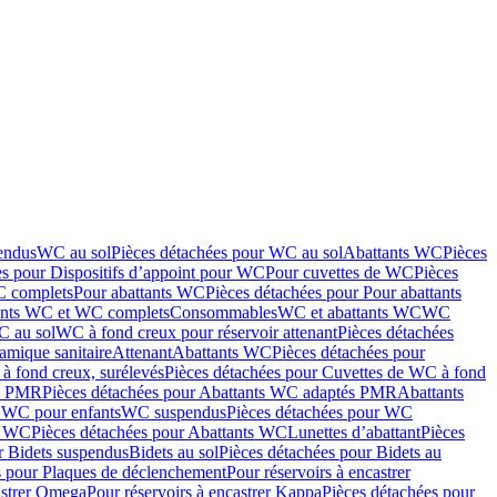
endus
WC au sol
Pièces détachées pour WC au sol
Abattants WC
Pièces
es pour Dispositifs d’appoint pour WC
Pour cuvettes de WC
Pièces
C complets
Pour abattants WC
Pièces détachées pour Pour abattants
ants WC et WC complets
Consommables
WC et abattants WC
WC
C au sol
WC à fond creux pour réservoir attenant
Pièces détachées
amique sanitaire
Attenant
Abattants WC
Pièces détachées pour
à fond creux, surélevés
Pièces détachées pour Cuvettes de WC à fond
és PMR
Pièces détachées pour Abattants WC adaptés PMR
Abattants
r WC pour enfants
WC suspendus
Pièces détachées pour WC
s WC
Pièces détachées pour Abattants WC
Lunettes d’abattant
Pièces
r Bidets suspendus
Bidets au sol
Pièces détachées pour Bidets au
s pour Plaques de déclenchement
Pour réservoirs à encastrer
astrer Omega
Pour réservoirs à encastrer Kappa
Pièces détachées pour