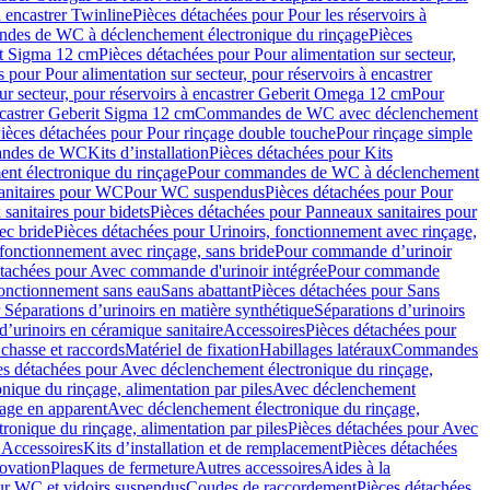
à encastrer Twinline
Pièces détachées pour Pour les réservoirs à
es de WC à déclenchement électronique du rinçage
Pièces
rit Sigma 12 cm
Pièces détachées pour Pour alimentation sur secteur,
 pour Pour alimentation sur secteur, pour réservoirs à encastrer
ur secteur, pour réservoirs à encastrer Geberit Omega 12 cm
Pour
encastrer Geberit Sigma 12 cm
Commandes de WC avec déclenchement
ièces détachées pour Pour rinçage double touche
Pour rinçage simple
mandes de WC
Kits d’installation
Pièces détachées pour Kits
nt électronique du rinçage
Pour commandes de WC à déclenchement
anitaires pour WC
Pour WC suspendus
Pièces détachées pour Pour
sanitaires pour bidets
Pièces détachées pour Panneaux sanitaires pour
ec bride
Pièces détachées pour Urinoirs, fonctionnement avec rinçage,
 fonctionnement avec rinçage, sans bride
Pour commande d’urinoir
étachées pour Avec commande d'urinoir intégrée
Pour commande
fonctionnement sans eau
Sans abattant
Pièces détachées pour Sans
 Séparations d’urinoirs en matière synthétique
Séparations d’urinoirs
d’urinoirs en céramique sanitaire
Accessoires
Pièces détachées pour
chasse et raccords
Matériel de fixation
Habillages latéraux
Commandes
es détachées pour Avec déclenchement électronique du rinçage,
ique du rinçage, alimentation par piles
Avec déclenchement
age en apparent
Avec déclenchement électronique du rinçage,
onique du rinçage, alimentation par piles
Pièces détachées pour Avec
 Accessoires
Kits d’installation et de remplacement
Pièces détachées
novation
Plaques de fermeture
Autres accessoires
Aides à la
ur WC et vidoirs suspendus
Coudes de raccordement
Pièces détachées