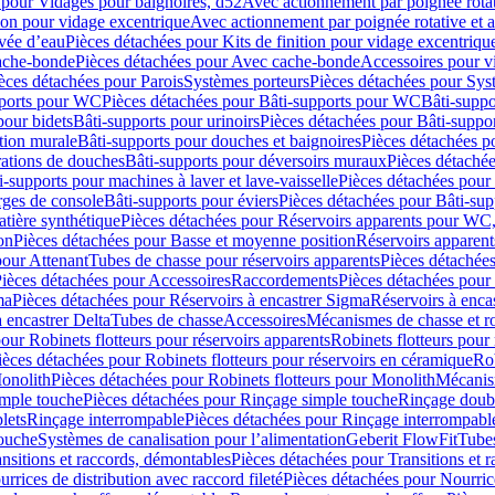
 pour Vidages pour baignoires, d52
Avec actionnement par poignée rota
tion pour vidage excentrique
Avec actionnement par poignée rotative et a
ivée d’eau
Pièces détachées pour Kits de finition pour vidage excentrique
ache-bonde
Pièces détachées pour Avec cache-bonde
Accessoires pour v
èces détachées pour Parois
Systèmes porteurs
Pièces détachées pour Sys
pports pour WC
Pièces détachées pour Bâti-supports pour WC
Bâti-suppo
pour bidets
Bâti-supports pour urinoirs
Pièces détachées pour Bâti-suppor
tion murale
Bâti-supports pour douches et baignoires
Pièces détachées p
rations de douches
Bâti-supports pour déversoirs muraux
Pièces détaché
i-supports pour machines à laver et lave-vaisselle
Pièces détachées pour 
rges de console
Bâti-supports pour éviers
Pièces détachées pour Bâti-sup
tière synthétique
Pièces détachées pour Réservoirs apparents pour WC,
on
Pièces détachées pour Basse et moyenne position
Réservoirs apparent
pour Attenant
Tubes de chasse pour réservoirs apparents
Pièces détachées
ièces détachées pour Accessoires
Raccordements
Pièces détachées pou
ma
Pièces détachées pour Réservoirs à encastrer Sigma
Réservoirs à enc
 encastrer Delta
Tubes de chasse
Accessoires
Mécanismes de chasse et rob
our Robinets flotteurs pour réservoirs apparents
Robinets flotteurs pour 
ièces détachées pour Robinets flotteurs pour réservoirs en céramique
Rob
Monolith
Pièces détachées pour Robinets flotteurs pour Monolith
Mécanis
imple touche
Pièces détachées pour Rinçage simple touche
Rinçage doub
lets
Rinçage interrompable
Pièces détachées pour Rinçage interrompabl
touche
Systèmes de canalisation pour l’alimentation
Geberit FlowFit
Tube
nsitions et raccords, démontables
Pièces détachées pour Transitions et 
rrices de distribution avec raccord fileté
Pièces détachées pour Nourrice