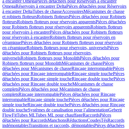
à encastrer Omega
Pièces détachées pour Réservoirs à encastrer
Omega
Réservoirs à encastrer Delta
Pièces détachées pour Réservoirs
à encastrer Delta
Tubes de chasse
Accessoires
Mécanismes de chasse
et robinets flotteurs
Robinets flotteurs
Pièces détachées pour Robinets
flotteurs
Robinets flotteurs pour réservoirs apparents
Pièces détachées
pour Robinets flotteurs pour réservoirs apparents
Robinets flotteurs
pour réservoirs à encastrer
Pièces détachées pour Robinets flotteurs
pour réservoirs à encastrer
Robinets flotteurs pour réservoirs en
céramique
Pièces détachées pour Robinets flotteurs pour réservoirs
en céramique
Robinets flotteurs pour réservoirs, universels
Pièces
détachées pour Robinets flotteurs pour réservoirs,
universels
Robinets flotteurs pour Monolith
Pièces détachées pour
Robinets flotteurs pour Monolith
Mécanismes de chasse
Pièces
détachées pour Mécanismes de chasse
Rinçage interrompable
Pièces
détachées pour Rinçage interrompable
Rinçage simple touche
Pièces
détachées pour Rinçage simple touche
Rinçage double touche
Pièces
détachées pour Rinçage double touche
Mécanismes de chasse
complets
Pièces détachées pour Mécanismes de chasse
complets
Rinçage interrompable
Pièces détachées pour Rinçage
interrompable
Rinçage simple touche
Pièces détachées pour Rinçage
simple touche
Rinçage double touche
Pièces détachées pour Rinçage
double touche
Systèmes de canalisation pour l’alimentation
Geberit
FlowFit
Tubes ML
Tubes ML pour chauffage
Raccords
Pièces
détachées pour Raccords
Manchons
Réductions
Coudes
Tés
Raccords
indémontables
Transitions et raccords, démontables
Pièces détachées