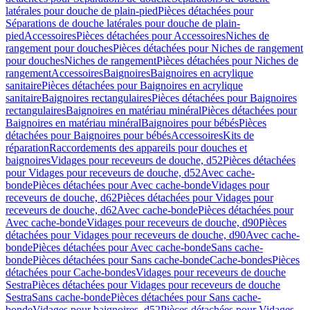
latérales pour douche de plain-pied
Pièces détachées pour
Séparations de douche latérales pour douche de plain-
pied
Accessoires
Pièces détachées pour Accessoires
Niches de
rangement pour douches
Pièces détachées pour Niches de rangement
pour douches
Niches de rangement
Pièces détachées pour Niches de
rangement
Accessoires
Baignoires
Baignoires en acrylique
sanitaire
Pièces détachées pour Baignoires en acrylique
sanitaire
Baignoires rectangulaires
Pièces détachées pour Baignoires
rectangulaires
Baignoires en matériau minéral
Pièces détachées pour
Baignoires en matériau minéral
Baignoires pour bébés
Pièces
détachées pour Baignoires pour bébés
Accessoires
Kits de
réparation
Raccordements des appareils pour douches et
baignoires
Vidages pour receveurs de douche, d52
Pièces détachées
pour Vidages pour receveurs de douche, d52
Avec cache-
bonde
Pièces détachées pour Avec cache-bonde
Vidages pour
receveurs de douche, d62
Pièces détachées pour Vidages pour
receveurs de douche, d62
Avec cache-bonde
Pièces détachées pour
Avec cache-bonde
Vidages pour receveurs de douche, d90
Pièces
détachées pour Vidages pour receveurs de douche, d90
Avec cache-
bonde
Pièces détachées pour Avec cache-bonde
Sans cache-
bonde
Pièces détachées pour Sans cache-bonde
Cache-bondes
Pièces
détachées pour Cache-bondes
Vidages pour receveurs de douche
Sestra
Pièces détachées pour Vidages pour receveurs de douche
Sestra
Sans cache-bonde
Pièces détachées pour Sans cache-
bonde
Vidages pour baignoires, d52
Pièces détachées pour Vidages