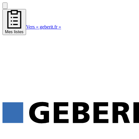
Vers « geberit.fr »
Mes listes