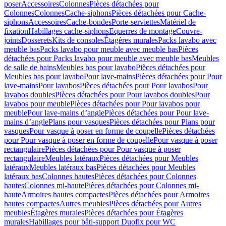
poser
Accessoires
Colonnes
Pièces détachées pour
Colonnes
Colonnes
Cache-siphons
Pièces détachées pour Cache-
siphons
Accessoires
Cache-bondes
Porte-serviettes
Matériel de
fixation
Habillages cache-siphons
Equerres de montage
Couvre-
joints
Dosserets
Kits de consoles
Étagères murales
Packs lavabo avec
meuble bas
Packs lavabo pour meuble avec meuble bas
Pièces
détachées pour Packs lavabo pour meuble avec meuble bas
Meubles
de salle de bains
Meubles bas pour lavabo
Pièces détachées pour
Meubles bas pour lavabo
Pour lave-mains
Pièces détachées pour Pour
lave-mains
Pour lavabos
Pièces détachées pour Pour lavabos
Pour
lavabos doubles
Pièces détachées pour Pour lavabos doubles
Pour
lavabos pour meuble
Pièces détachées pour Pour lavabos pour
meuble
Pour lave-mains d’angle
Pièces détachées pour Pour lave-
mains d’angle
Plans pour vasques
Pièces détachées pour Plans pour
vasques
Pour vasque à poser en forme de coupelle
Pièces détachées
pour Pour vasque à poser en forme de coupelle
Pour vasque à poser
rectangulaire
Pièces détachées pour Pour vasque à poser
rectangulaire
Meubles latéraux
Pièces détachées pour Meubles
latéraux
Meubles latéraux bas
Pièces détachées pour Meubles
latéraux bas
Colonnes hautes
Pièces détachées pour Colonnes
hautes
Colonnes mi-haute
Pièces détachées pour Colonnes mi-
haute
Armoires hautes compactes
Pièces détachées pour Armoires
hautes compactes
Autres meubles
Pièces détachées pour Autres
meubles
Étagères murales
Pièces détachées pour Étagères
murales
Habillages pour bâti-support Duofix pour WC