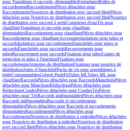
pour Transitions et raccords, démontables
Fermetures
Boîtes de
raccordement
Raccordements
Pièces détachées pour
Raccordements
Nourrices de distribution avec raccord fileté
Pièces
détachées pour Nourrices de distribution avec raccord fileté
Nourrice
de distribution avec raccord à sertir
Compteurs d'eau
Tés pour
chauffage
Transitions et raccords pour chauffage,
démontables
Raccordements pour chauffage
Pièces détachées pour
Raccordements pour chauffage
Accessoires
Isolations pour tubes et
raccords
Isolations pour raccordements
Étanchéités pour tubes et
raccords
Étanchéités pour raccords
Recouvrements pour
tubes
Recouvrement pour raccords
Fixations pour tubes
Gaines de
protection et aides à l'insertion
Fixations pour
raccordements
Armoires de distribution
Fixations pour nourrice de
distribution
Joints d’étanchéité
Packs de vis pour assemblages à
bride
Consommables
Geberit PushFit
Tubes ML
Tubes ML pour
chauffage
Raccords
Pièces détachées pour Raccords
Manchons
Pièces
détachées pour Manchons
Réductions
Pièces détachées pour
Réductions
Coudes
Pièces détachées pour Coudes
Tés
Pièces
détachées pour Tés
Raccords indémontables
Pièces détachées pour
Raccords indémontables
Raccords et raccordements,
démontables
Pièces détachées pour Raccords et raccordements,
démontables
Raccordements
Pièces détachées pour
Raccordements
Nourrices de distribution à emboîter
Pièces détachées
pour Nourrices de distribution à emboîter
Nourrices de distribution
avec raccord fileté
Pièces détachées pour Nourrices de distribution