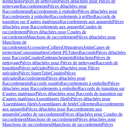
Réductions
Pièces de nettoyage
Pièces détachées pour Pièces de
nettoyage
Raccordements
Pièces détachées pour
Raccordements
Raccordements à emboîter
Pièces détachées pour
Raccordements à emboîter
Raccordements à griffes
Raccords de
transition sur d’autres matériaux
Raccordements aux appareils
Pièces
détachées pour Raccordements aux appareils
Coudes de
raccordement
Pièces détachées pour Coudes de
raccordement
Manchons de raccordement
Pièces détachées pour
Manchons de
raccordement
Accessoires
Colliers
Obturateurs
Joints
Capes de
protection
Consommables
Geberit PE
Tubes
Raccords
Pièces détachées
pour Raccords
Coudes
Embranchements
Réductions
Pièces de
nettoyage
Pièces détachées pour Pièces de nettoyage
Raccords de
transition
Pièces spéciales
Pièces détachées pour Pièces
spéciales
Pièces SuperTube
Coudes
Pièces
spéciales
Raccordements
Pièces détachées pour
Raccordements
Raccords soudés
Raccordements à emboîter
Pièces
détachées pour Raccordements à emboîter
Raccords de transition sur
d’autres matériaux
Pièces détachées pour Raccords de transition sur
d’autres matériaux
Assemblages filetés
Pièces détachées pour
Assemblages filetés
Assemblages de bride
Collerettes
Raccordements
aux appareils
Pièces détachées pour Raccordements aux
appareils
Coudes de raccordement
Pièces détachées pour Coudes de
raccordement
Manchons de raccordement
Pièces détachées pour
Manchons de raccordement
Manchons de raccordement
Pièces