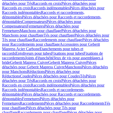
détachées pour Tés
Raccords en croix
Pièces détachées pour
Raccords en croix
Raccords indémontables
Pièces détachées pour
Raccords indémontables
Raccords et raccordements,
démontables
Pièces détachées pour Raccords et raccordements,
démontables
Compensateurs
Pièces détachées pour
Compensateurs
Fermetures
Pièces détachées pour
Fermetures
Manchons pour chauffage
Pièces détachées pour
Manchons pour chauffage
Tés pour chauffage
Pièces détachées pour
Tés pour chauffage
Raccordements pour chauffage
Pièces détachées
pour Raccordements pour chauffage
Accessoires pour Geberit
Mapress Acier Carbone
Etanchements pour tubes et
raccords
Enjoliveurs pour tubes
Fixations pour tubes
Fixations de
raccordements
Joints d'étanchéité
Jeux de vis pour assemblages à
bride
Geberit Mapress Cuivre
Geberit Mapress Cuivre
Pièces
détachées pour Geberit Mapress Cuivre
Manchons
Pièces détachées
pour Manchons
Réductions
Pièces détachées pour
Réductions
Coudes
Pièces détachées pour Coudes
Tés
Pièces
détachées pour Tés
Raccords en croix
Pièces détachées pour
Raccords en croix
Raccords indémontables
Pièces détachées pour
Raccords indémontables
Raccords et raccordements,
démontables
Pièces détachées pour Raccords et raccordements,
démontables
Fermetures
Pièces détachées pour
Fermetures
Raccordements
Pièces détachées pour Raccordements
Tés
pour chauffage
Pièces détachées pour Tés pour
chauffage
Raccordements pour chauffage
Pièces détachées pour