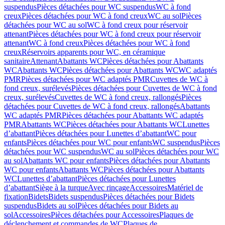
suspendus
Pièces détachées pour WC suspendus
WC à fond
creux
Pièces détachées pour WC à fond creux
WC au sol
Pièces
détachées pour WC au sol
WC à fond creux pour réservoir
attenant
Pièces détachées pour WC à fond creux pour réservoir
attenant
WC à fond creux
Pièces détachées pour WC à fond
creux
Réservoirs apparents pour WC, en céramique
sanitaire
Attenant
Abattants WC
Pièces détachées pour Abattants
WC
Abattants WC
Pièces détachées pour Abattants WC
WC adaptés
PMR
Pièces détachées pour WC adaptés PMR
Cuvettes de WC à
fond creux, surélevés
Pièces détachées pour Cuvettes de WC à fond
creux, surélevés
Cuvettes de WC à fond creux, rallongés
Pièces
détachées pour Cuvettes de WC à fond creux, rallongés
Abattants
WC adaptés PMR
Pièces détachées pour Abattants WC adaptés
PMR
Abattants WC
Pièces détachées pour Abattants WC
Lunettes
d’abattant
Pièces détachées pour Lunettes d’abattant
WC pour
enfants
Pièces détachées pour WC pour enfants
WC suspendus
Pièces
détachées pour WC suspendus
WC au sol
Pièces détachées pour WC
au sol
Abattants WC pour enfants
Pièces détachées pour Abattants
WC pour enfants
Abattants WC
Pièces détachées pour Abattants
WC
Lunettes d’abattant
Pièces détachées pour Lunettes
d’abattant
Siège à la turque
Avec rinçage
Accessoires
Matériel de
fixation
Bidets
Bidets suspendus
Pièces détachées pour Bidets
suspendus
Bidets au sol
Pièces détachées pour Bidets au
sol
Accessoires
Pièces détachées pour Accessoires
Plaques de
déclenchement et commandes de WC
Plaques de