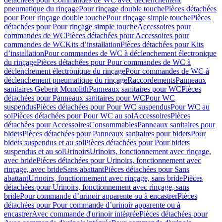
pneumatique du rinçage
Pour rinçage double touche
Pièces détachées
pour Pour rinçage double touche
Pour rinçage simple touche
Pièces
détachées pour Pour rinçage simple touche
Accessoires pour
commandes de WC
Pièces détachées pour Accessoires pour
commandes de WC
Kits d’installation
Pièces détachées pour Kits
d’installation
Pour commandes de WC à déclenchement électronique
du rinçage
Pièces détachées pour Pour commandes de WC à
déclenchement électronique du rinçage
Pour commandes de WC à
déclenchement pneumatique du rinçage
Raccordements
Panneaux
sanitaires Geberit Monolith
Panneaux sanitaires pour WC
Pièces
détachées pour Panneaux sanitaires pour WC
Pour WC
suspendus
Pièces détachées pour Pour WC suspendus
Pour WC au
sol
Pièces détachées pour Pour WC au sol
Accessoires
Pièces
détachées pour Accessoires
Consommables
Panneaux sanitaires pour
bidets
Pièces détachées pour Panneaux sanitaires pour bidets
Pour
bidets suspendus et au sol
Pièces détachées pour Pour bidets
suspendus et au sol
Urinoirs
Urinoirs, fonctionnement avec rinçage,
avec bride
Pièces détachées pour Urinoirs, fonctionnement avec
rinçage, avec bride
Sans abattant
Pièces détachées pour Sans
abattant
Urinoirs, fonctionnement avec rinçage, sans bride
Pièces
détachées pour Urinoirs, fonctionnement avec rinçage, sans
bride
Pour commande d’urinoir apparente ou à encastrer
Pièces
détachées pour Pour commande d’urinoir apparente ou à
encastrer
Avec commande d'urinoir intégrée
Pièces détachées pour