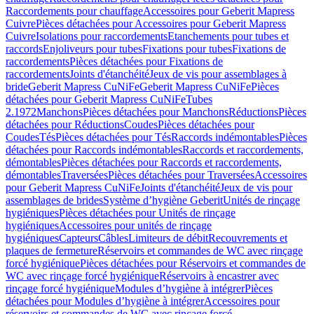
Raccordements pour chauffage
Accessoires pour Geberit Mapress
Cuivre
Pièces détachées pour Accessoires pour Geberit Mapress
Cuivre
Isolations pour raccordements
Etanchements pour tubes et
raccords
Enjoliveurs pour tubes
Fixations pour tubes
Fixations de
raccordements
Pièces détachées pour Fixations de
raccordements
Joints d'étanchéité
Jeux de vis pour assemblages à
bride
Geberit Mapress CuNiFe
Geberit Mapress CuNiFe
Pièces
détachées pour Geberit Mapress CuNiFe
Tubes
2.1972
Manchons
Pièces détachées pour Manchons
Réductions
Pièces
détachées pour Réductions
Coudes
Pièces détachées pour
Coudes
Tés
Pièces détachées pour Tés
Raccords indémontables
Pièces
détachées pour Raccords indémontables
Raccords et raccordements,
démontables
Pièces détachées pour Raccords et raccordements,
démontables
Traversées
Pièces détachées pour Traversées
Accessoires
pour Geberit Mapress CuNiFe
Joints d'étanchéité
Jeux de vis pour
assemblages de brides
Système d’hygiène Geberit
Unités de rinçage
hygiéniques
Pièces détachées pour Unités de rinçage
hygiéniques
Accessoires pour unités de rinçage
hygiéniques
Capteurs
Câbles
Limiteurs de débit
Recouvrements et
plaques de fermeture
Réservoirs et commandes de WC avec rinçage
forcé hygiénique
Pièces détachées pour Réservoirs et commandes de
WC avec rinçage forcé hygiénique
Réservoirs à encastrer avec
rinçage forcé hygiénique
Modules d’hygiène à intégrer
Pièces
détachées pour Modules d’hygiène à intégrer
Accessoires pour
réservoirs et commandes de WC avec rinçage forcé