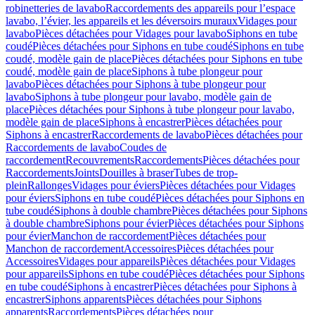
robinetteries de lavabo
Raccordements des appareils pour l’espace
lavabo, l’évier, les appareils et les déversoirs muraux
Vidages pour
lavabo
Pièces détachées pour Vidages pour lavabo
Siphons en tube
coudé
Pièces détachées pour Siphons en tube coudé
Siphons en tube
coudé, modèle gain de place
Pièces détachées pour Siphons en tube
coudé, modèle gain de place
Siphons à tube plongeur pour
lavabo
Pièces détachées pour Siphons à tube plongeur pour
lavabo
Siphons à tube plongeur pour lavabo, modèle gain de
place
Pièces détachées pour Siphons à tube plongeur pour lavabo,
modèle gain de place
Siphons à encastrer
Pièces détachées pour
Siphons à encastrer
Raccordements de lavabo
Pièces détachées pour
Raccordements de lavabo
Coudes de
raccordement
Recouvrements
Raccordements
Pièces détachées pour
Raccordements
Joints
Douilles à braser
Tubes de trop-
plein
Rallonges
Vidages pour éviers
Pièces détachées pour Vidages
pour éviers
Siphons en tube coudé
Pièces détachées pour Siphons en
tube coudé
Siphons à double chambre
Pièces détachées pour Siphons
à double chambre
Siphons pour évier
Pièces détachées pour Siphons
pour évier
Manchon de raccordement
Pièces détachées pour
Manchon de raccordement
Accessoires
Pièces détachées pour
Accessoires
Vidages pour appareils
Pièces détachées pour Vidages
pour appareils
Siphons en tube coudé
Pièces détachées pour Siphons
en tube coudé
Siphons à encastrer
Pièces détachées pour Siphons à
encastrer
Siphons apparents
Pièces détachées pour Siphons
apparents
Raccordements
Pièces détachées pour