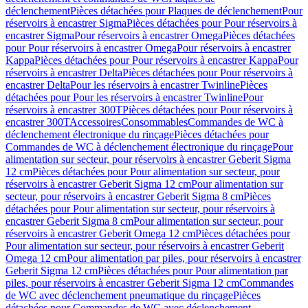
déclenchement
Pièces détachées pour Plaques de déclenchement
Pour
réservoirs à encastrer Sigma
Pièces détachées pour Pour réservoirs à
encastrer Sigma
Pour réservoirs à encastrer Omega
Pièces détachées
pour Pour réservoirs à encastrer Omega
Pour réservoirs à encastrer
Kappa
Pièces détachées pour Pour réservoirs à encastrer Kappa
Pour
réservoirs à encastrer Delta
Pièces détachées pour Pour réservoirs à
encastrer Delta
Pour les réservoirs à encastrer Twinline
Pièces
détachées pour Pour les réservoirs à encastrer Twinline
Pour
réservoirs à encastrer 300T
Pièces détachées pour Pour réservoirs à
encastrer 300T
Accessoires
Consommables
Commandes de WC à
déclenchement électronique du rinçage
Pièces détachées pour
Commandes de WC à déclenchement électronique du rinçage
Pour
alimentation sur secteur, pour réservoirs à encastrer Geberit Sigma
12 cm
Pièces détachées pour Pour alimentation sur secteur, pour
réservoirs à encastrer Geberit Sigma 12 cm
Pour alimentation sur
secteur, pour réservoirs à encastrer Geberit Sigma 8 cm
Pièces
détachées pour Pour alimentation sur secteur, pour réservoirs à
encastrer Geberit Sigma 8 cm
Pour alimentation sur secteur, pour
réservoirs à encastrer Geberit Omega 12 cm
Pièces détachées pour
Pour alimentation sur secteur, pour réservoirs à encastrer Geberit
Omega 12 cm
Pour alimentation par piles, pour réservoirs à encastrer
Geberit Sigma 12 cm
Pièces détachées pour Pour alimentation par
piles, pour réservoirs à encastrer Geberit Sigma 12 cm
Commandes
de WC avec déclenchement pneumatique du rinçage
Pièces
détachées pour Commandes de WC avec déclenchement