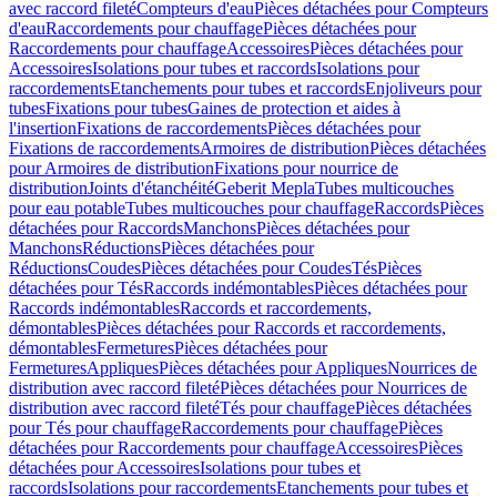
avec raccord fileté
Compteurs d'eau
Pièces détachées pour Compteurs
d'eau
Raccordements pour chauffage
Pièces détachées pour
Raccordements pour chauffage
Accessoires
Pièces détachées pour
Accessoires
Isolations pour tubes et raccords
Isolations pour
raccordements
Etanchements pour tubes et raccords
Enjoliveurs pour
tubes
Fixations pour tubes
Gaines de protection et aides à
l'insertion
Fixations de raccordements
Pièces détachées pour
Fixations de raccordements
Armoires de distribution
Pièces détachées
pour Armoires de distribution
Fixations pour nourrice de
distribution
Joints d'étanchéité
Geberit Mepla
Tubes multicouches
pour eau potable
Tubes multicouches pour chauffage
Raccords
Pièces
détachées pour Raccords
Manchons
Pièces détachées pour
Manchons
Réductions
Pièces détachées pour
Réductions
Coudes
Pièces détachées pour Coudes
Tés
Pièces
détachées pour Tés
Raccords indémontables
Pièces détachées pour
Raccords indémontables
Raccords et raccordements,
démontables
Pièces détachées pour Raccords et raccordements,
démontables
Fermetures
Pièces détachées pour
Fermetures
Appliques
Pièces détachées pour Appliques
Nourrices de
distribution avec raccord fileté
Pièces détachées pour Nourrices de
distribution avec raccord fileté
Tés pour chauffage
Pièces détachées
pour Tés pour chauffage
Raccordements pour chauffage
Pièces
détachées pour Raccordements pour chauffage
Accessoires
Pièces
détachées pour Accessoires
Isolations pour tubes et
raccords
Isolations pour raccordements
Etanchements pour tubes et