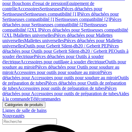
pour Bouchons d'essai de pression
Equipement de
contrôle
Accessoires
Sertisseuses
Pièces détachées pour
Sertisseuses
Sertisseuses compatibilité [1]
Pièces détachées pour
Sertisseuses compatibilité [1]
Sertisseuses compatibilité [2]
Pièces
détachées pour Sertisseuses compatibilité [2]
Sertisseuses
compatibilité [2XL]
Pièces détachées pour Sertisseuses compatibilité
[2XL]
Mallettes universelles
Pièces détachées pour Mallettes
universelles
Mallettes universelles
Pièces détachées pour Mallettes
universelles
Outils pour Geberit Silent-db20 / Geberit PE
Pièces
détachées pour Outils pour Geberit Silent-db20 / Geberit PE
Outils à
souder électrique
Pièces détachées pour Outils à souder
électrique
Accessoires pour outillage à souder électrique
Outils pour
soudure au miroir
Pièces détachées pour Outils pour soudure au
miroir
Accessoires pour outils pour soudure au miroir
Pièces
détachées pour Accessoires pour outils pour soudure au miroir
Outils
de préparation de tubes
Pièces détachées pour Outils de préparation
de tubes
Accessoires pour outils de préparation de tubes
Pièces
détachées pour Accessoires pour outils de préparation de tubes
Aides
à la commande
Télécommandes
Catégories de produits
Lignes de salle de bains
Nouveautés