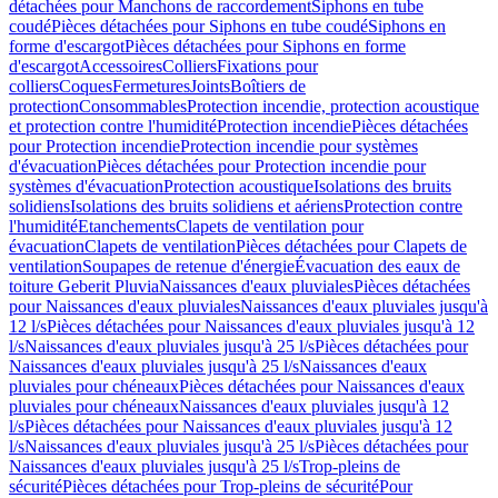
détachées pour Manchons de raccordement
Siphons en tube
coudé
Pièces détachées pour Siphons en tube coudé
Siphons en
forme d'escargot
Pièces détachées pour Siphons en forme
d'escargot
Accessoires
Colliers
Fixations pour
colliers
Coques
Fermetures
Joints
Boîtiers de
protection
Consommables
Protection incendie, protection acoustique
et protection contre l'humidité
Protection incendie
Pièces détachées
pour Protection incendie
Protection incendie pour systèmes
d'évacuation
Pièces détachées pour Protection incendie pour
systèmes d'évacuation
Protection acoustique
Isolations des bruits
solidiens
Isolations des bruits solidiens et aériens
Protection contre
l'humidité
Etanchements
Clapets de ventilation pour
évacuation
Clapets de ventilation
Pièces détachées pour Clapets de
ventilation
Soupapes de retenue d'énergie
Évacuation des eaux de
toiture Geberit Pluvia
Naissances d'eaux pluviales
Pièces détachées
pour Naissances d'eaux pluviales
Naissances d'eaux pluviales jusqu'à
12 l/s
Pièces détachées pour Naissances d'eaux pluviales jusqu'à 12
l/s
Naissances d'eaux pluviales jusqu'à 25 l/s
Pièces détachées pour
Naissances d'eaux pluviales jusqu'à 25 l/s
Naissances d'eaux
pluviales pour chéneaux
Pièces détachées pour Naissances d'eaux
pluviales pour chéneaux
Naissances d'eaux pluviales jusqu'à 12
l/s
Pièces détachées pour Naissances d'eaux pluviales jusqu'à 12
l/s
Naissances d'eaux pluviales jusqu'à 25 l/s
Pièces détachées pour
Naissances d'eaux pluviales jusqu'à 25 l/s
Trop-pleins de
sécurité
Pièces détachées pour Trop-pleins de sécurité
Pour