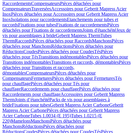
Raccordements
Compensateurs
Pièces détachées pour
Compensateurs
Traversées
Accessoires pour Geberit Mapress Acier
Inox
Pièces détachées pour Accessoires pour Geberit Mapress Acier
Inox
Isolations pour raccordements
Etanchements pour tubes et
raccords
Fixations pour tubes
Fixations de raccordements
Pièces
détachées pour Fixations de raccordements
Joints d'étanchéité
Jeux de
vis pour assemblages à bride
Geberit Mapress Therm
Tubes
Therm
Raccords
Pièces détachées pour Raccords
Manchons
Pièces
détachées pour Manchons
Réductions
Pièces détachées pour
Réductions
Coudes
Pièces détachées pour Coudes
Tés
Pièces
détachées pour Tés
Transitions indémontables
Pièces détachées pour
Transitions indémontables
Transitions et raccords, démontables
Pièces
détachées pour Transitions et raccords,
démontables
Compensateurs
Pièces détachées pour
Compensateurs
Fermetures
Pièces détachées pour Fermetures
Tés
pour chauffage
Pièces détachées pour Tés pour
chauffage
Raccordements pour chauffage
Pièces détachées pour
Raccordements pour chauffage
Accessoires pour Geberit Mapress
Therm
Joints d’étanchéité
Packs de vis pour assemblages à
bride
Fixations pour tubes
Geberit Mapress Acier Carbone
Geberit
Mapress Acier Carbone
Pièces détachées pour Geberit Mapress
Acier Carbone
Tubes 1.0034 (E 195)
Tubes 1.0215 (E
220)
Mamelons
Manchons
Pièces détachées pour
Manchons
Réductions
Pièces détachées pour
Réductions
Coudes
Pièces détachées pour Coudes
Tés
Pièces