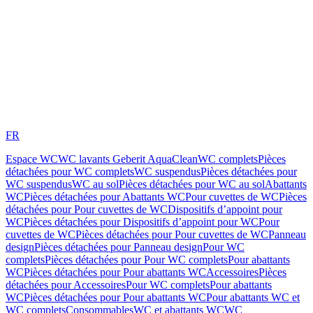
FR
Espace WC
WC lavants Geberit AquaClean
WC complets
Pièces
détachées pour WC complets
WC suspendus
Pièces détachées pour
WC suspendus
WC au sol
Pièces détachées pour WC au sol
Abattants
WC
Pièces détachées pour Abattants WC
Pour cuvettes de WC
Pièces
détachées pour Pour cuvettes de WC
Dispositifs d’appoint pour
WC
Pièces détachées pour Dispositifs d’appoint pour WC
Pour
cuvettes de WC
Pièces détachées pour Pour cuvettes de WC
Panneau
design
Pièces détachées pour Panneau design
Pour WC
complets
Pièces détachées pour Pour WC complets
Pour abattants
WC
Pièces détachées pour Pour abattants WC
Accessoires
Pièces
détachées pour Accessoires
Pour WC complets
Pour abattants
WC
Pièces détachées pour Pour abattants WC
Pour abattants WC et
WC complets
Consommables
WC et abattants WC
WC