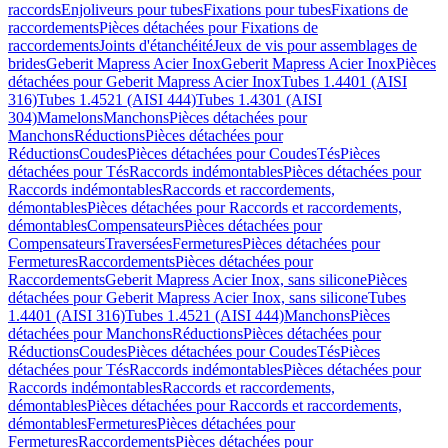
raccords
Enjoliveurs pour tubes
Fixations pour tubes
Fixations de
raccordements
Pièces détachées pour Fixations de
raccordements
Joints d'étanchéité
Jeux de vis pour assemblages de
brides
Geberit Mapress Acier Inox
Geberit Mapress Acier Inox
Pièces
détachées pour Geberit Mapress Acier Inox
Tubes 1.4401 (AISI
316)
Tubes 1.4521 (AISI 444)
Tubes 1.4301 (AISI
304)
Mamelons
Manchons
Pièces détachées pour
Manchons
Réductions
Pièces détachées pour
Réductions
Coudes
Pièces détachées pour Coudes
Tés
Pièces
détachées pour Tés
Raccords indémontables
Pièces détachées pour
Raccords indémontables
Raccords et raccordements,
démontables
Pièces détachées pour Raccords et raccordements,
démontables
Compensateurs
Pièces détachées pour
Compensateurs
Traversées
Fermetures
Pièces détachées pour
Fermetures
Raccordements
Pièces détachées pour
Raccordements
Geberit Mapress Acier Inox, sans silicone
Pièces
détachées pour Geberit Mapress Acier Inox, sans silicone
Tubes
1.4401 (AISI 316)
Tubes 1.4521 (AISI 444)
Manchons
Pièces
détachées pour Manchons
Réductions
Pièces détachées pour
Réductions
Coudes
Pièces détachées pour Coudes
Tés
Pièces
détachées pour Tés
Raccords indémontables
Pièces détachées pour
Raccords indémontables
Raccords et raccordements,
démontables
Pièces détachées pour Raccords et raccordements,
démontables
Fermetures
Pièces détachées pour
Fermetures
Raccordements
Pièces détachées pour