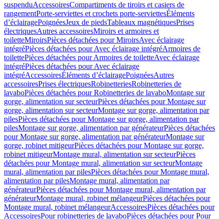
suspendu
Accessoires
Compartiments de tiroirs et casiers de
rangement
Porte-serviettes et crochets porte-serviettes
Éléments
d’éclairage
Poignées
Jeux de pieds
Tableaux magnétiques
Prises
électriques
Autres accessoires
Miroirs et armoires et
toilette
Miroirs
Pièces détachées pour Miroirs
Avec éclairage
intégré
Pièces détachées pour Avec éclairage intégré
Armoires de
toilette
Pièces détachées pour Armoires de toilette
Avec éclairage
intégré
Pièces détachées pour Avec éclairage
intégré
Accessoires
Éléments d’éclairage
Poignées
Autres
accessoires
Prises électriques
Robinetteries
Robinetteries de
lavabo
Pièces détachées pour Robinetteries de lavabo
Montage sur
gorge, alimentation sur secteur
Pièces détachées pour Montage sur
gorge, alimentation sur secteur
Montage sur gorge, alimentation par
piles
Pièces détachées pour Montage sur gorge, alimentation par
piles
Montage sur gorge, alimentation par générateur
Pièces détachées
pour Montage sur gorge, alimentation par générateur
Montage sur
gorge, robinet mitigeur
Pièces détachées pour Montage sur gorge,
robinet mitigeur
Montage mural, alimentation sur secteur
Pièces
détachées pour Montage mural, alimentation sur secteur
Montage
mural, alimentation par piles
Pièces détachées pour Montage mural,
alimentation par piles
Montage mural, alimentation par
générateur
Pièces détachées pour Montage mural, alimentation par
générateur
Montage mural, robinet mélangeur
Pièces détachées pour
Montage mural, robinet mélangeur
Accessoires
Pièces détachées pour
Accessoires
Pour robinetteries de lavabo
Pièces détachées pour Pour