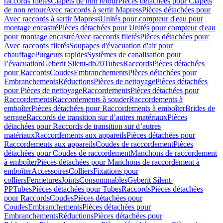
raccords filetés
Clapets de non retour
Pièces détachées pour Clapets
de non retour
Avec raccords à sertir Mapress
Pièces détachées pour
Avec raccords à sertir Mapress
Unités pour compteur d'eau pour
montage encastré
Pièces détachées pour Unités pour compteur d'eau
pour montage encastré
Avec raccords filetés
Pièces détachées pour
Avec raccords filetés
Soupapes d'évacuation d'air pour
chauffage
Purgeurs rapides
Systèmes de canalisation pour
l’évacuation
Geberit Silent-db20
Tubes
Raccords
Pièces détachées
pour Raccords
Coudes
Embranchements
Pièces détachées pour
Embranchements
Réductions
Pièces de nettoyage
Pièces détachées
pour Pièces de nettoyage
Raccordements
Pièces détachées pour
Raccordements
Raccordements à souder
Raccordements à
emboîter
Pièces détachées pour Raccordements à emboîter
Brides de
serrage
Raccords de transition sur d’autres matériaux
Pièces
détachées pour Raccords de transition sur d’autres
matériaux
Raccordements aux appareils
Pièces détachées pour
Raccordements aux appareils
Coudes de raccordement
Pièces
détachées pour Coudes de raccordement
Manchons de raccordement
à emboîter
Pièces détachées pour Manchons de raccordement à
emboîter
Accessoires
Colliers
Fixations pour
colliers
Fermetures
Joints
Consommables
Geberit Silent-
PP
Tubes
Pièces détachées pour Tubes
Raccords
Pièces détachées
pour Raccords
Coudes
Pièces détachées pour
Coudes
Embranchements
Pièces détachées pour
Embranchements
Réductions
Pièces détachées pour