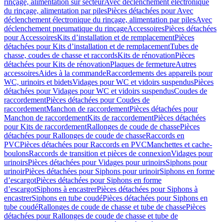
rinçage, alimentation sur secteur
Avec déclenchement électronique
du rinçage, alimentation par piles
Pièces détachées pour Avec
déclenchement électronique du rinçage, alimentation par piles
Avec
déclenchement pneumatique du rinçage
Accessoires
Pièces détachées
pour Accessoires
Kits d’installation et de remplacement
Pièces
détachées pour Kits d’installation et de remplacement
Tubes de
chasse, coudes de chasse et raccords
Kits de rénovation
Pièces
détachées pour Kits de rénovation
Plaques de fermeture
Autres
accessoires
Aides à la commande
Raccordements des appareils pour
WC, urinoirs et bidets
Vidages pour WC et vidoirs suspendus
Pièces
détachées pour Vidages pour WC et vidoirs suspendus
Coudes de
raccordement
Pièces détachées pour Coudes de
raccordement
Manchon de raccordement
Pièces détachées pour
Manchon de raccordement
Kits de raccordement
Pièces détachées
pour Kits de raccordement
Rallonges de coude de chasse
Pièces
détachées pour Rallonges de coude de chasse
Raccords en
PVC
Pièces détachées pour Raccords en PVC
Manchettes et cache-
boulons
Raccords de transition et pièces de connexion
Vidages pour
urinoirs
Pièces détachées pour Vidages pour urinoirs
Siphons pour
urinoir
Pièces détachées pour Siphons pour urinoir
Siphons en forme
d’escargot
Pièces détachées pour Siphons en forme
d’escargot
Siphons à encastrer
Pièces détachées pour Siphons à
encastrer
Siphons en tube coudé
Pièces détachées pour Siphons en
tube coudé
Rallonges de coude de chasse et tube de chasse
Pièces
détachées pour Rallonges de coude de chasse et tube de