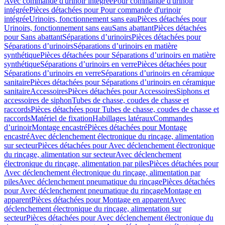
Avec commande d'urinoir intégrée
Pour commande d'urinoir
intégrée
Pièces détachées pour Pour commande d'urinoir
intégrée
Urinoirs, fonctionnement sans eau
Pièces détachées pour
Urinoirs, fonctionnement sans eau
Sans abattant
Pièces détachées
pour Sans abattant
Séparations d’urinoirs
Pièces détachées pour
Séparations d’urinoirs
Séparations d’urinoirs en matière
synthétique
Pièces détachées pour Séparations d’urinoirs en matière
synthétique
Séparations d’urinoirs en verre
Pièces détachées pour
Séparations d’urinoirs en verre
Séparations d’urinoirs en céramique
sanitaire
Pièces détachées pour Séparations d’urinoirs en céramique
sanitaire
Accessoires
Pièces détachées pour Accessoires
Siphons et
accessoires de siphon
Tubes de chasse, coudes de chasse et
raccords
Pièces détachées pour Tubes de chasse, coudes de chasse et
raccords
Matériel de fixation
Habillages latéraux
Commandes
dʼurinoir
Montage encastré
Pièces détachées pour Montage
encastré
Avec déclenchement électronique du rinçage, alimentation
sur secteur
Pièces détachées pour Avec déclenchement électronique
du rinçage, alimentation sur secteur
Avec déclenchement
électronique du rinçage, alimentation par piles
Pièces détachées pour
Avec déclenchement électronique du rinçage, alimentation par
piles
Avec déclenchement pneumatique du rinçage
Pièces détachées
pour Avec déclenchement pneumatique du rinçage
Montage en
apparent
Pièces détachées pour Montage en apparent
Avec
déclenchement électronique du rinçage, alimentation sur
secteur
Pièces détachées pour Avec déclenchement électronique du