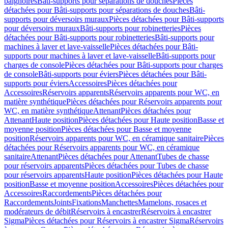
baignoires
Bâti-supports pour séparations de douches
Pièces
détachées pour Bâti-supports pour séparations de douches
Bâti-
supports pour déversoirs muraux
Pièces détachées pour Bâti-supports
pour déversoirs muraux
Bâti-supports pour robinetteries
Pièces
détachées pour Bâti-supports pour robinetteries
Bâti-supports pour
machines à laver et lave-vaisselle
Pièces détachées pour Bâti-
supports pour machines à laver et lave-vaisselle
Bâti-supports pour
charges de console
Pièces détachées pour Bâti-supports pour charges
de console
Bâti-supports pour éviers
Pièces détachées pour Bâti-
supports pour éviers
Accessoires
Pièces détachées pour
Accessoires
Réservoirs apparents
Réservoirs apparents pour WC, en
matière synthétique
Pièces détachées pour Réservoirs apparents pour
WC, en matière synthétique
Attenant
Pièces détachées pour
Attenant
Haute position
Pièces détachées pour Haute position
Basse et
moyenne position
Pièces détachées pour Basse et moyenne
position
Réservoirs apparents pour WC, en céramique sanitaire
Pièces
détachées pour Réservoirs apparents pour WC, en céramique
sanitaire
Attenant
Pièces détachées pour Attenant
Tubes de chasse
pour réservoirs apparents
Pièces détachées pour Tubes de chasse
pour réservoirs apparents
Haute position
Pièces détachées pour Haute
position
Basse et moyenne position
Accessoires
Pièces détachées pour
Accessoires
Raccordements
Pièces détachées pour
Raccordements
Joints
Fixations
Manchettes
Mamelons, rosaces et
modérateurs de débit
Réservoirs à encastrer
Réservoirs à encastrer
Sigma
Pièces détachées pour Réservoirs à encastrer Sigma
Réservoirs