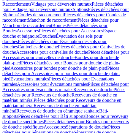
Raccordements
Vidages pour déversoirs muraux
Pièces détachées
pour Vidages pour déversoirs muraux
Siphons
Pièces détachées pour
Siphons
Coudes de raccordement
Pièces détachées pour Coudes de
raccordement
Manchon de raccordement
Pièces détachées pour
Manchon de raccordement
Bondes
Pièces détachées pour
Bondes
Accessoires
Pièces détachées pour Accessoires
Espace
douche et baignoire
Douches
Évacuation des sols pour
douches
Pièces détachées pour Évacuation des sols pour
douches
Canivelles de douche
Pièces détachées pour Canivelles de
douche
Accessoires pour canivelles de douche
Pièces détachées pour
Accessoires pour canivelles de douche
Bondes pour douche de
plain-pied
Pièces détachées pour Bondes pour douche de plain-
pied
Accessoires pour bondes pour douche de plain-pied
Pièces
détachées pour Accessoires pour bondes pour douche de plain-
pied
Evacuations murales
Pièces détachées pour Evacuations
murales
Accessoires pour évacuations murales
Pièces détachées pour
Accessoires pour évacuations murales
Receveurs de douche
Pièces
détachées pour Receveurs de douche
Receveurs de douche en
matériau minéral
Pièces détachées pour Receveurs de douche en
matériau minéral
Receveurs de douche en matériau
minéral
Receveurs de douche en céramique sanitaire
Bâti-
supports
Pièces détachées pour Bâti-supports
Bondes pour receveurs
de douche spécifiques
Pièces détachées pour Bondes pour receveurs
de douche spécifiques
Accessoires
Séparations de douche
Pièces
détachées pour Séparations de douche
Séparations de douche