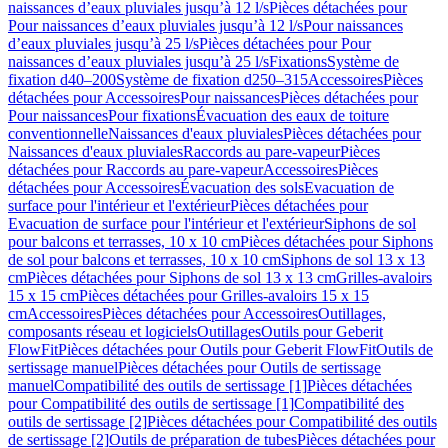
naissances d’eaux pluviales jusqu’à 12 l/s
Pièces détachées pour
Pour naissances d’eaux pluviales jusqu’à 12 l/s
Pour naissances
d’eaux pluviales jusqu’à 25 l/s
Pièces détachées pour Pour
naissances d’eaux pluviales jusqu’à 25 l/s
Fixations
Système de
fixation d40–200
Système de fixation d250–315
Accessoires
Pièces
détachées pour Accessoires
Pour naissances
Pièces détachées pour
Pour naissances
Pour fixations
Évacuation des eaux de toiture
conventionnelle
Naissances d'eaux pluviales
Pièces détachées pour
Naissances d'eaux pluviales
Raccords au pare-vapeur
Pièces
détachées pour Raccords au pare-vapeur
Accessoires
Pièces
détachées pour Accessoires
Évacuation des sols
Evacuation de
surface pour l'intérieur et l'extérieur
Pièces détachées pour
Evacuation de surface pour l'intérieur et l'extérieur
Siphons de sol
pour balcons et terrasses, 10 x 10 cm
Pièces détachées pour Siphons
de sol pour balcons et terrasses, 10 x 10 cm
Siphons de sol 13 x 13
cm
Pièces détachées pour Siphons de sol 13 x 13 cm
Grilles-avaloirs
15 x 15 cm
Pièces détachées pour Grilles-avaloirs 15 x 15
cm
Accessoires
Pièces détachées pour Accessoires
Outillages,
composants réseau et logiciels
Outillages
Outils pour Geberit
FlowFit
Pièces détachées pour Outils pour Geberit FlowFit
Outils de
sertissage manuel
Pièces détachées pour Outils de sertissage
manuel
Compatibilité des outils de sertissage [1]
Pièces détachées
pour Compatibilité des outils de sertissage [1]
Compatibilité des
outils de sertissage [2]
Pièces détachées pour Compatibilité des outils
de sertissage [2]
Outils de préparation de tubes
Pièces détachées pour