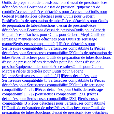
Outils de préparation de tubes
Bouchons d’essai de pression
Pièces
détachées pour Bouchons d’essai de pression
Équipements de
contrôle
Accessoires
Pièces détachées pour Accessoires
Outils pour
Geberit PushFit
Pièces détachées pour Outils pour Geberit
PushFit
Outils de préparation de tubes
Pièces détachées pour Outils
de préparation de tubes
Bouchons d'essai de pression
Pièces
détachées pour Bouchons d'essai de pression
Outils pour Geberit
Mepla
Pièces détachées pour Outils pour Geberit Mepla
Outils de
sertissage manuel
Pièces détachées pour Outils de sertissage
manuel
Sertisseuses compatibilité [1]
Pièces détachées pour
Sertisseuses compatibilité [1]
Sertisseuses compatibilité [2]
Pièces
détachées pour Sertisseuses compatibilité [2]
Outils de préparation de
tubes
Pièces détachées pour Outils de préparation de tubes
Bouchons
d'essai de pression
Pièces détachées pour Bouchons d'essai de
pression
Équipement de contrôle
Accessoires
Outils pour Geberit
Mapress
Pièces détachées pour Outils pour Geberit
Mapress
Sertisseuses compatibilité [1]
Pièces détachées pour
Sertisseuses compatibilité [1]
Sertisseuses compatibilité [2]
Pièces
détachées pour Sertisseuses compatibilité [2]
Outils de sertissage
compatibilité [1] / [2]
Pièces détachées pour Outils de sertissage
compatibilité [1] / [2]
Sertisseuses compatibilité [2XL]
Pièces
détachées pour Sertisseuses compatibilité [2XL]
Sertisseuses
compatibilité [3]
Pièces détachées pour Sertisseuses compatibilité
[3]
Outils de préparation de tubes
Pièces détachées pour Outils de
préparation de tubes
Bouchons d'essai de pression
Pièces détachées