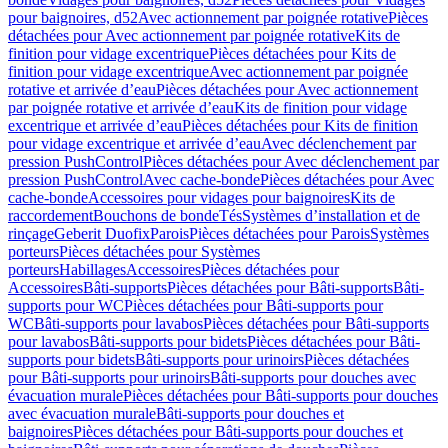
pour baignoires, d52
Avec actionnement par poignée rotative
Pièces
détachées pour Avec actionnement par poignée rotative
Kits de
finition pour vidage excentrique
Pièces détachées pour Kits de
finition pour vidage excentrique
Avec actionnement par poignée
rotative et arrivée d’eau
Pièces détachées pour Avec actionnement
par poignée rotative et arrivée d’eau
Kits de finition pour vidage
excentrique et arrivée d’eau
Pièces détachées pour Kits de finition
pour vidage excentrique et arrivée d’eau
Avec déclenchement par
pression PushControl
Pièces détachées pour Avec déclenchement par
pression PushControl
Avec cache-bonde
Pièces détachées pour Avec
cache-bonde
Accessoires pour vidages pour baignoires
Kits de
raccordement
Bouchons de bonde
Tés
Systèmes d’installation et de
rinçage
Geberit Duofix
Parois
Pièces détachées pour Parois
Systèmes
porteurs
Pièces détachées pour Systèmes
porteurs
Habillages
Accessoires
Pièces détachées pour
Accessoires
Bâti-supports
Pièces détachées pour Bâti-supports
Bâti-
supports pour WC
Pièces détachées pour Bâti-supports pour
WC
Bâti-supports pour lavabos
Pièces détachées pour Bâti-supports
pour lavabos
Bâti-supports pour bidets
Pièces détachées pour Bâti-
supports pour bidets
Bâti-supports pour urinoirs
Pièces détachées
pour Bâti-supports pour urinoirs
Bâti-supports pour douches avec
évacuation murale
Pièces détachées pour Bâti-supports pour douches
avec évacuation murale
Bâti-supports pour douches et
baignoires
Pièces détachées pour Bâti-supports pour douches et