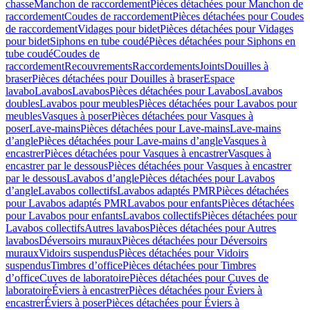
chasse
Manchon de raccordement
Pièces détachées pour Manchon de
raccordement
Coudes de raccordement
Pièces détachées pour Coudes
de raccordement
Vidages pour bidet
Pièces détachées pour Vidages
pour bidet
Siphons en tube coudé
Pièces détachées pour Siphons en
tube coudé
Coudes de
raccordement
Recouvrements
Raccordements
Joints
Douilles à
braser
Pièces détachées pour Douilles à braser
Espace
lavabo
Lavabos
Lavabos
Pièces détachées pour Lavabos
Lavabos
doubles
Lavabos pour meubles
Pièces détachées pour Lavabos pour
meubles
Vasques à poser
Pièces détachées pour Vasques à
poser
Lave-mains
Pièces détachées pour Lave-mains
Lave-mains
d’angle
Pièces détachées pour Lave-mains d’angle
Vasques à
encastrer
Pièces détachées pour Vasques à encastrer
Vasques à
encastrer par le dessous
Pièces détachées pour Vasques à encastrer
par le dessous
Lavabos d’angle
Pièces détachées pour Lavabos
d’angle
Lavabos collectifs
Lavabos adaptés PMR
Pièces détachées
pour Lavabos adaptés PMR
Lavabos pour enfants
Pièces détachées
pour Lavabos pour enfants
Lavabos collectifs
Pièces détachées pour
Lavabos collectifs
Autres lavabos
Pièces détachées pour Autres
lavabos
Déversoirs muraux
Pièces détachées pour Déversoirs
muraux
Vidoirs suspendus
Pièces détachées pour Vidoirs
suspendus
Timbres dʼoffice
Pièces détachées pour Timbres
dʼoffice
Cuves de laboratoire
Pièces détachées pour Cuves de
laboratoire
Éviers à encastrer
Pièces détachées pour Éviers à
encastrer
Éviers à poser
Pièces détachées pour Éviers à