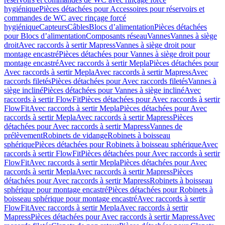
hygiénique
Pièces détachées pour Accessoires pour réservoirs et
commandes de WC avec rinçage forcé
hygiénique
Capteurs
Câbles
Blocs d’alimentation
Pièces détachées
pour Blocs d’alimentation
Composants réseau
Vannes
Vannes à siège
droit
Avec raccords à sertir Mapress
Vannes à siège droit pour
montage encastré
Pièces détachées pour Vannes à siège droit pour
montage encastré
Avec raccords à sertir Mepla
Pièces détachées pour
Avec raccords à sertir Mepla
Avec raccords à sertir Mapress
Avec
raccords filetés
Pièces détachées pour Avec raccords filetés
Vannes à
siège incliné
Pièces détachées pour Vannes à siège incliné
Avec
raccords à sertir FlowFit
Pièces détachées pour Avec raccords à sertir
FlowFit
Avec raccords à sertir Mepla
Pièces détachées pour Avec
raccords à sertir Mepla
Avec raccords à sertir Mapress
Pièces
détachées pour Avec raccords à sertir Mapress
Vannes de
prélèvement
Robinets de vidange
Robinets à boisseau
sphérique
Pièces détachées pour Robinets à boisseau sphérique
Avec
raccords à sertir FlowFit
Pièces détachées pour Avec raccords à sertir
FlowFit
Avec raccords à sertir Mepla
Pièces détachées pour Avec
raccords à sertir Mepla
Avec raccords à sertir Mapress
Pièces
détachées pour Avec raccords à sertir Mapress
Robinets à boisseau
sphérique pour montage encastré
Pièces détachées pour Robinets à
boisseau sphérique pour montage encastré
Avec raccords à sertir
FlowFit
Avec raccords à sertir Mepla
Avec raccords à sertir
Mapress
Pièces détachées pour Avec raccords à sertir Mapress
Avec