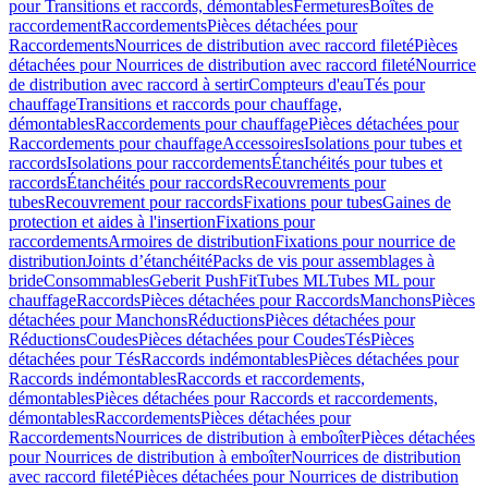
pour Transitions et raccords, démontables
Fermetures
Boîtes de
raccordement
Raccordements
Pièces détachées pour
Raccordements
Nourrices de distribution avec raccord fileté
Pièces
détachées pour Nourrices de distribution avec raccord fileté
Nourrice
de distribution avec raccord à sertir
Compteurs d'eau
Tés pour
chauffage
Transitions et raccords pour chauffage,
démontables
Raccordements pour chauffage
Pièces détachées pour
Raccordements pour chauffage
Accessoires
Isolations pour tubes et
raccords
Isolations pour raccordements
Étanchéités pour tubes et
raccords
Étanchéités pour raccords
Recouvrements pour
tubes
Recouvrement pour raccords
Fixations pour tubes
Gaines de
protection et aides à l'insertion
Fixations pour
raccordements
Armoires de distribution
Fixations pour nourrice de
distribution
Joints d’étanchéité
Packs de vis pour assemblages à
bride
Consommables
Geberit PushFit
Tubes ML
Tubes ML pour
chauffage
Raccords
Pièces détachées pour Raccords
Manchons
Pièces
détachées pour Manchons
Réductions
Pièces détachées pour
Réductions
Coudes
Pièces détachées pour Coudes
Tés
Pièces
détachées pour Tés
Raccords indémontables
Pièces détachées pour
Raccords indémontables
Raccords et raccordements,
démontables
Pièces détachées pour Raccords et raccordements,
démontables
Raccordements
Pièces détachées pour
Raccordements
Nourrices de distribution à emboîter
Pièces détachées
pour Nourrices de distribution à emboîter
Nourrices de distribution
avec raccord fileté
Pièces détachées pour Nourrices de distribution