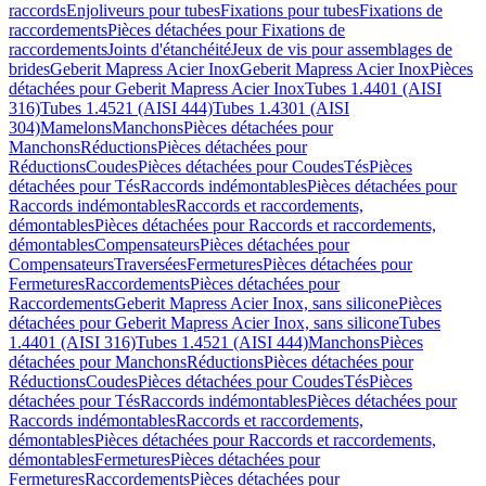
raccords
Enjoliveurs pour tubes
Fixations pour tubes
Fixations de
raccordements
Pièces détachées pour Fixations de
raccordements
Joints d'étanchéité
Jeux de vis pour assemblages de
brides
Geberit Mapress Acier Inox
Geberit Mapress Acier Inox
Pièces
détachées pour Geberit Mapress Acier Inox
Tubes 1.4401 (AISI
316)
Tubes 1.4521 (AISI 444)
Tubes 1.4301 (AISI
304)
Mamelons
Manchons
Pièces détachées pour
Manchons
Réductions
Pièces détachées pour
Réductions
Coudes
Pièces détachées pour Coudes
Tés
Pièces
détachées pour Tés
Raccords indémontables
Pièces détachées pour
Raccords indémontables
Raccords et raccordements,
démontables
Pièces détachées pour Raccords et raccordements,
démontables
Compensateurs
Pièces détachées pour
Compensateurs
Traversées
Fermetures
Pièces détachées pour
Fermetures
Raccordements
Pièces détachées pour
Raccordements
Geberit Mapress Acier Inox, sans silicone
Pièces
détachées pour Geberit Mapress Acier Inox, sans silicone
Tubes
1.4401 (AISI 316)
Tubes 1.4521 (AISI 444)
Manchons
Pièces
détachées pour Manchons
Réductions
Pièces détachées pour
Réductions
Coudes
Pièces détachées pour Coudes
Tés
Pièces
détachées pour Tés
Raccords indémontables
Pièces détachées pour
Raccords indémontables
Raccords et raccordements,
démontables
Pièces détachées pour Raccords et raccordements,
démontables
Fermetures
Pièces détachées pour
Fermetures
Raccordements
Pièces détachées pour