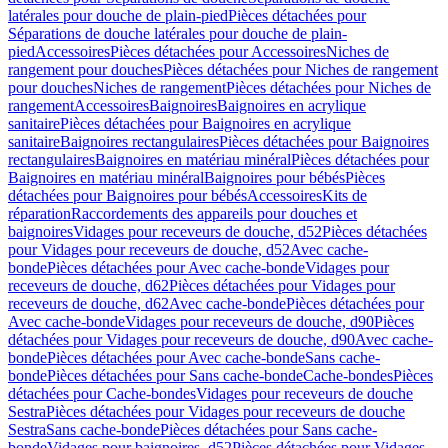
latérales pour douche de plain-pied
Pièces détachées pour
Séparations de douche latérales pour douche de plain-
pied
Accessoires
Pièces détachées pour Accessoires
Niches de
rangement pour douches
Pièces détachées pour Niches de rangement
pour douches
Niches de rangement
Pièces détachées pour Niches de
rangement
Accessoires
Baignoires
Baignoires en acrylique
sanitaire
Pièces détachées pour Baignoires en acrylique
sanitaire
Baignoires rectangulaires
Pièces détachées pour Baignoires
rectangulaires
Baignoires en matériau minéral
Pièces détachées pour
Baignoires en matériau minéral
Baignoires pour bébés
Pièces
détachées pour Baignoires pour bébés
Accessoires
Kits de
réparation
Raccordements des appareils pour douches et
baignoires
Vidages pour receveurs de douche, d52
Pièces détachées
pour Vidages pour receveurs de douche, d52
Avec cache-
bonde
Pièces détachées pour Avec cache-bonde
Vidages pour
receveurs de douche, d62
Pièces détachées pour Vidages pour
receveurs de douche, d62
Avec cache-bonde
Pièces détachées pour
Avec cache-bonde
Vidages pour receveurs de douche, d90
Pièces
détachées pour Vidages pour receveurs de douche, d90
Avec cache-
bonde
Pièces détachées pour Avec cache-bonde
Sans cache-
bonde
Pièces détachées pour Sans cache-bonde
Cache-bondes
Pièces
détachées pour Cache-bondes
Vidages pour receveurs de douche
Sestra
Pièces détachées pour Vidages pour receveurs de douche
Sestra
Sans cache-bonde
Pièces détachées pour Sans cache-
bonde
Vidages pour baignoires, d52
Pièces détachées pour Vidages