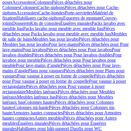
poser
Accessoires
Colonnes
Pièces détachées pour
Colonnes
Colonnes
Cache-siphons
Pièces détachées pour Cache-
siphons
Accessoires
Cache-bondes
Porte-serviettes
Matériel de
fixation
Habillages cache-siphons
Equerres de montage
Couvre-
joints
Dosserets
Kits de consoles
Étagères murales
Packs lavabo avec
meuble bas
Packs lavabo pour meuble avec meuble bas
Pièces
détachées pour Packs lavabo pour meuble avec meuble bas
Meubles
de salle de bains
Meubles bas pour lavabo
Pièces détachées pour
Meubles bas pour lavabo
Pour lave-mains
Pièces détachées pour Pour
lave-mains
Pour lavabos
Pièces détachées pour Pour lavabos
Pour
lavabos doubles
Pièces détachées pour Pour lavabos doubles
Pour
lavabos pour meuble
Pièces détachées pour Pour lavabos pour
meuble
Pour lave-mains d’angle
Pièces détachées pour Pour lave-
mains d’angle
Plans pour vasques
Pièces détachées pour Plans pour
vasques
Pour vasque à poser en forme de coupelle
Pièces détachées
pour Pour vasque à poser en forme de coupelle
Pour vasque à poser
rectangulaire
Pièces détachées pour Pour vasque à poser
rectangulaire
Meubles latéraux
Pièces détachées pour Meubles
latéraux
Meubles latéraux bas
Pièces détachées pour Meubles
latéraux bas
Colonnes hautes
Pièces détachées pour Colonnes
hautes
Colonnes mi-haute
Pièces détachées pour Colonnes mi-
haute
Armoires hautes compactes
Pièces détachées pour Armoires
hautes compactes
Autres meubles
Pièces détachées pour Autres
meubles
Étagères murales
Pièces détachées pour Étagères
murales
Habillages pour bâti-support Duofix pour WC