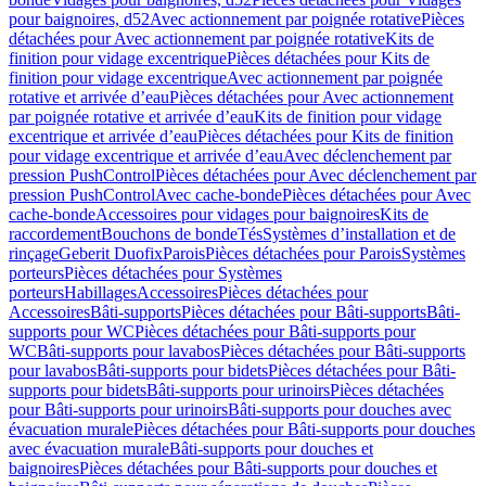
pour baignoires, d52
Avec actionnement par poignée rotative
Pièces
détachées pour Avec actionnement par poignée rotative
Kits de
finition pour vidage excentrique
Pièces détachées pour Kits de
finition pour vidage excentrique
Avec actionnement par poignée
rotative et arrivée d’eau
Pièces détachées pour Avec actionnement
par poignée rotative et arrivée d’eau
Kits de finition pour vidage
excentrique et arrivée d’eau
Pièces détachées pour Kits de finition
pour vidage excentrique et arrivée d’eau
Avec déclenchement par
pression PushControl
Pièces détachées pour Avec déclenchement par
pression PushControl
Avec cache-bonde
Pièces détachées pour Avec
cache-bonde
Accessoires pour vidages pour baignoires
Kits de
raccordement
Bouchons de bonde
Tés
Systèmes d’installation et de
rinçage
Geberit Duofix
Parois
Pièces détachées pour Parois
Systèmes
porteurs
Pièces détachées pour Systèmes
porteurs
Habillages
Accessoires
Pièces détachées pour
Accessoires
Bâti-supports
Pièces détachées pour Bâti-supports
Bâti-
supports pour WC
Pièces détachées pour Bâti-supports pour
WC
Bâti-supports pour lavabos
Pièces détachées pour Bâti-supports
pour lavabos
Bâti-supports pour bidets
Pièces détachées pour Bâti-
supports pour bidets
Bâti-supports pour urinoirs
Pièces détachées
pour Bâti-supports pour urinoirs
Bâti-supports pour douches avec
évacuation murale
Pièces détachées pour Bâti-supports pour douches
avec évacuation murale
Bâti-supports pour douches et
baignoires
Pièces détachées pour Bâti-supports pour douches et