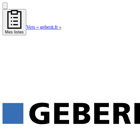
Vers « geberit.fr »
Mes listes