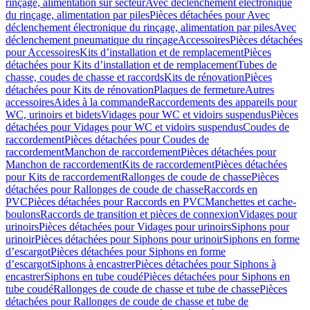
rinçage, alimentation sur secteur
Avec déclenchement électronique
du rinçage, alimentation par piles
Pièces détachées pour Avec
déclenchement électronique du rinçage, alimentation par piles
Avec
déclenchement pneumatique du rinçage
Accessoires
Pièces détachées
pour Accessoires
Kits d’installation et de remplacement
Pièces
détachées pour Kits d’installation et de remplacement
Tubes de
chasse, coudes de chasse et raccords
Kits de rénovation
Pièces
détachées pour Kits de rénovation
Plaques de fermeture
Autres
accessoires
Aides à la commande
Raccordements des appareils pour
WC, urinoirs et bidets
Vidages pour WC et vidoirs suspendus
Pièces
détachées pour Vidages pour WC et vidoirs suspendus
Coudes de
raccordement
Pièces détachées pour Coudes de
raccordement
Manchon de raccordement
Pièces détachées pour
Manchon de raccordement
Kits de raccordement
Pièces détachées
pour Kits de raccordement
Rallonges de coude de chasse
Pièces
détachées pour Rallonges de coude de chasse
Raccords en
PVC
Pièces détachées pour Raccords en PVC
Manchettes et cache-
boulons
Raccords de transition et pièces de connexion
Vidages pour
urinoirs
Pièces détachées pour Vidages pour urinoirs
Siphons pour
urinoir
Pièces détachées pour Siphons pour urinoir
Siphons en forme
d’escargot
Pièces détachées pour Siphons en forme
d’escargot
Siphons à encastrer
Pièces détachées pour Siphons à
encastrer
Siphons en tube coudé
Pièces détachées pour Siphons en
tube coudé
Rallonges de coude de chasse et tube de chasse
Pièces
détachées pour Rallonges de coude de chasse et tube de