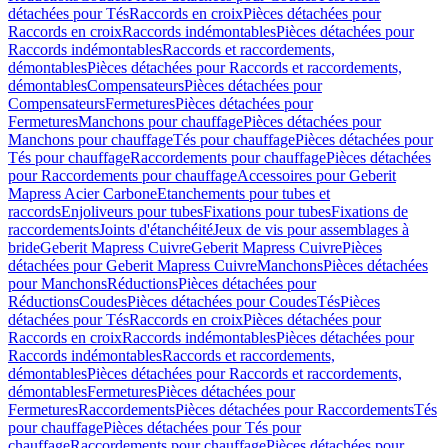
détachées pour Tés
Raccords en croix
Pièces détachées pour
Raccords en croix
Raccords indémontables
Pièces détachées pour
Raccords indémontables
Raccords et raccordements,
démontables
Pièces détachées pour Raccords et raccordements,
démontables
Compensateurs
Pièces détachées pour
Compensateurs
Fermetures
Pièces détachées pour
Fermetures
Manchons pour chauffage
Pièces détachées pour
Manchons pour chauffage
Tés pour chauffage
Pièces détachées pour
Tés pour chauffage
Raccordements pour chauffage
Pièces détachées
pour Raccordements pour chauffage
Accessoires pour Geberit
Mapress Acier Carbone
Etanchements pour tubes et
raccords
Enjoliveurs pour tubes
Fixations pour tubes
Fixations de
raccordements
Joints d'étanchéité
Jeux de vis pour assemblages à
bride
Geberit Mapress Cuivre
Geberit Mapress Cuivre
Pièces
détachées pour Geberit Mapress Cuivre
Manchons
Pièces détachées
pour Manchons
Réductions
Pièces détachées pour
Réductions
Coudes
Pièces détachées pour Coudes
Tés
Pièces
détachées pour Tés
Raccords en croix
Pièces détachées pour
Raccords en croix
Raccords indémontables
Pièces détachées pour
Raccords indémontables
Raccords et raccordements,
démontables
Pièces détachées pour Raccords et raccordements,
démontables
Fermetures
Pièces détachées pour
Fermetures
Raccordements
Pièces détachées pour Raccordements
Tés
pour chauffage
Pièces détachées pour Tés pour
chauffage
Raccordements pour chauffage
Pièces détachées pour