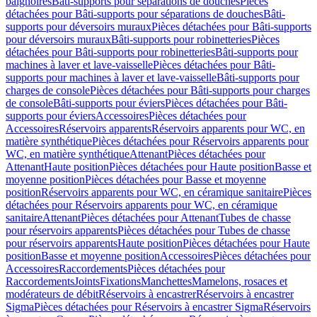
baignoires
Bâti-supports pour séparations de douches
Pièces
détachées pour Bâti-supports pour séparations de douches
Bâti-
supports pour déversoirs muraux
Pièces détachées pour Bâti-supports
pour déversoirs muraux
Bâti-supports pour robinetteries
Pièces
détachées pour Bâti-supports pour robinetteries
Bâti-supports pour
machines à laver et lave-vaisselle
Pièces détachées pour Bâti-
supports pour machines à laver et lave-vaisselle
Bâti-supports pour
charges de console
Pièces détachées pour Bâti-supports pour charges
de console
Bâti-supports pour éviers
Pièces détachées pour Bâti-
supports pour éviers
Accessoires
Pièces détachées pour
Accessoires
Réservoirs apparents
Réservoirs apparents pour WC, en
matière synthétique
Pièces détachées pour Réservoirs apparents pour
WC, en matière synthétique
Attenant
Pièces détachées pour
Attenant
Haute position
Pièces détachées pour Haute position
Basse et
moyenne position
Pièces détachées pour Basse et moyenne
position
Réservoirs apparents pour WC, en céramique sanitaire
Pièces
détachées pour Réservoirs apparents pour WC, en céramique
sanitaire
Attenant
Pièces détachées pour Attenant
Tubes de chasse
pour réservoirs apparents
Pièces détachées pour Tubes de chasse
pour réservoirs apparents
Haute position
Pièces détachées pour Haute
position
Basse et moyenne position
Accessoires
Pièces détachées pour
Accessoires
Raccordements
Pièces détachées pour
Raccordements
Joints
Fixations
Manchettes
Mamelons, rosaces et
modérateurs de débit
Réservoirs à encastrer
Réservoirs à encastrer
Sigma
Pièces détachées pour Réservoirs à encastrer Sigma
Réservoirs