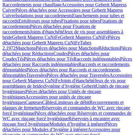
Raccordements pour chauffage
Accessoires pour Geberit Mapress
Cuivre
Pièces détachées pour Accessoires pour Geberit Mapress
Cuivre
Isolations pour raccordements
Etanchements pour tubes et
raccords
Enjoliveurs pour tubes
Fixations pour tubes
Fixations de
raccordements
Pièces détachées pour Fixations de
raccordements
Joints d'étanchéité
Jeux de vis pour assemblages à
bride
Geberit Mapress CuNiFe
Geberit Mapress CuNiFe
Pièces
détachées pour Geberit Mapress CuNiFe
Tubes
2.1972
Manchons
Pièces détachées pour Manchons
Réductions
Pièces
détachées pour Réductions
Coudes
Pièces détachées pour
Coudes
Tés
Pièces détachées pour Tés
Raccords indémontables
Pièces
détachées pour Raccords indémontables
Raccords et raccordements,
démontables
Pièces détachées pour Raccords et raccordements,
démontables
Traversées
Pièces détachées pour Traversées
Accessoires
pour Geberit Mapress CuNiFe
Joints d'étanchéité
Jeux de vis pour
assemblages de brides
Système d’hygiène Geberit
Unités de rinçage
hygiéniques
Pièces détachées pour Unités de rinçage
hygiéniques
Accessoires pour unités de rinçage
hygiéniques
Capteurs
Câbles
Limiteurs de débit
Recouvrements et
plaques de fermeture
Réservoirs et commandes de WC avec rinçage
forcé hygiénique
Pièces détachées pour Réservoirs et commandes de
WC avec rinçage forcé hygiénique
Réservoirs à encastrer avec
rinçage forcé hygiénique
Modules d’hygiène à intégrer
Pièces
détachées pour Modules d’hygiène à intégrer
Accessoires pour
réservoirs et commandes de WC avec rinçage forcé