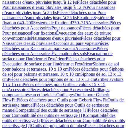
naissances d’eaux pluviales jusqu’à 12 l/s
Pièces détachées pour
Pour naissances d’eaux pluviales jusqu’à 12 l/s
Pour naissances
d’eaux pluviales jusqu’à 25 l/s
Pièces détachées pour Pour
naissances d’eaux pluviales jusqu’à 25 l/s
Fixations
Système de
fixation d40–200
Système de fixation d250–315
Accessoires
Pièces
détachées pour Accessoires
Pour naissances
Pièces détachées pour
Pour naissances
Pour fixations
Évacuation des eaux de toiture
conventionnelle
Naissances d'eaux pluviales
Pièces détachées pour
Naissances d'eaux pluviales
Raccords au pare-vapeur
Pièces
détachées pour Raccords au pare-vapeur
Accessoires
Pièces
détachées pour Accessoires
Évacuation des sols
Evacuation de
surface pour l'intérieur et l'extérieur
Pièces détachées pour
Evacuation de surface pour l'intérieur et l'extérieur
Siphons de sol
pour balcons et terrasses, 10 x 10 cm
Pièces détachées pour Siphons
de sol pour balcons et terrasses, 10 x 10 cm
Siphons de sol 13 x 13
cm
Pièces détachées pour Siphons de sol 13 x 13 cm
Grilles-avaloirs
15 x 15 cm
Pièces détachées pour Grilles-avaloirs 15 x 15
cm
Accessoires
Pièces détachées pour Accessoires
Outillages,
composants réseau et logiciels
Outillages
Outils pour Geberit
FlowFit
Pièces détachées pour Outils pour Geberit FlowFit
Outils de
sertissage manuel
Pièces détachées pour Outils de sertissage
manuel
Compatibilité des outils de sertissage [1]
Pièces détachées
pour Compatibilité des outils de sertissage [1]
Compatibilité des
outils de sertissage [2]
Pièces détachées pour Compatibilité des outils
de sertissage [2]
Outils de préparation de tubes
Pièces détachées pour