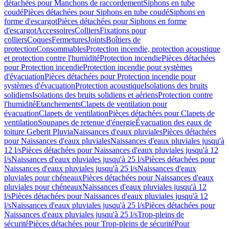
détachées pour Manchons de raccordement
Siphons en tube
coudé
Pièces détachées pour Siphons en tube coudé
Siphons en
forme d'escargot
Pièces détachées pour Siphons en forme
d'escargot
Accessoires
Colliers
Fixations pour
colliers
Coques
Fermetures
Joints
Boîtiers de
protection
Consommables
Protection incendie, protection acoustique
et protection contre l'humidité
Protection incendie
Pièces détachées
pour Protection incendie
Protection incendie pour systèmes
d'évacuation
Pièces détachées pour Protection incendie pour
systèmes d'évacuation
Protection acoustique
Isolations des bruits
solidiens
Isolations des bruits solidiens et aériens
Protection contre
l'humidité
Etanchements
Clapets de ventilation pour
évacuation
Clapets de ventilation
Pièces détachées pour Clapets de
ventilation
Soupapes de retenue d'énergie
Évacuation des eaux de
toiture Geberit Pluvia
Naissances d'eaux pluviales
Pièces détachées
pour Naissances d'eaux pluviales
Naissances d'eaux pluviales jusqu'à
12 l/s
Pièces détachées pour Naissances d'eaux pluviales jusqu'à 12
l/s
Naissances d'eaux pluviales jusqu'à 25 l/s
Pièces détachées pour
Naissances d'eaux pluviales jusqu'à 25 l/s
Naissances d'eaux
pluviales pour chéneaux
Pièces détachées pour Naissances d'eaux
pluviales pour chéneaux
Naissances d'eaux pluviales jusqu'à 12
l/s
Pièces détachées pour Naissances d'eaux pluviales jusqu'à 12
l/s
Naissances d'eaux pluviales jusqu'à 25 l/s
Pièces détachées pour
Naissances d'eaux pluviales jusqu'à 25 l/s
Trop-pleins de
sécurité
Pièces détachées pour Trop-pleins de sécurité
Pour