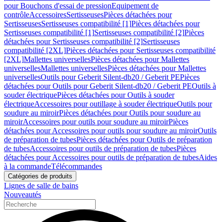
pour Bouchons d'essai de pression
Equipement de
contrôle
Accessoires
Sertisseuses
Pièces détachées pour
Sertisseuses
Sertisseuses compatibilité [1]
Pièces détachées pour
Sertisseuses compatibilité [1]
Sertisseuses compatibilité [2]
Pièces
détachées pour Sertisseuses compatibilité [2]
Sertisseuses
compatibilité [2XL]
Pièces détachées pour Sertisseuses compatibilité
[2XL]
Mallettes universelles
Pièces détachées pour Mallettes
universelles
Mallettes universelles
Pièces détachées pour Mallettes
universelles
Outils pour Geberit Silent-db20 / Geberit PE
Pièces
détachées pour Outils pour Geberit Silent-db20 / Geberit PE
Outils à
souder électrique
Pièces détachées pour Outils à souder
électrique
Accessoires pour outillage à souder électrique
Outils pour
soudure au miroir
Pièces détachées pour Outils pour soudure au
miroir
Accessoires pour outils pour soudure au miroir
Pièces
détachées pour Accessoires pour outils pour soudure au miroir
Outils
de préparation de tubes
Pièces détachées pour Outils de préparation
de tubes
Accessoires pour outils de préparation de tubes
Pièces
détachées pour Accessoires pour outils de préparation de tubes
Aides
à la commande
Télécommandes
Catégories de produits
Lignes de salle de bains
Nouveautés