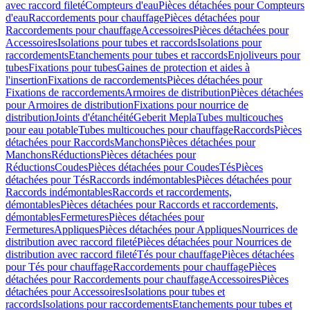
avec raccord fileté
Compteurs d'eau
Pièces détachées pour Compteurs
d'eau
Raccordements pour chauffage
Pièces détachées pour
Raccordements pour chauffage
Accessoires
Pièces détachées pour
Accessoires
Isolations pour tubes et raccords
Isolations pour
raccordements
Etanchements pour tubes et raccords
Enjoliveurs pour
tubes
Fixations pour tubes
Gaines de protection et aides à
l'insertion
Fixations de raccordements
Pièces détachées pour
Fixations de raccordements
Armoires de distribution
Pièces détachées
pour Armoires de distribution
Fixations pour nourrice de
distribution
Joints d'étanchéité
Geberit Mepla
Tubes multicouches
pour eau potable
Tubes multicouches pour chauffage
Raccords
Pièces
détachées pour Raccords
Manchons
Pièces détachées pour
Manchons
Réductions
Pièces détachées pour
Réductions
Coudes
Pièces détachées pour Coudes
Tés
Pièces
détachées pour Tés
Raccords indémontables
Pièces détachées pour
Raccords indémontables
Raccords et raccordements,
démontables
Pièces détachées pour Raccords et raccordements,
démontables
Fermetures
Pièces détachées pour
Fermetures
Appliques
Pièces détachées pour Appliques
Nourrices de
distribution avec raccord fileté
Pièces détachées pour Nourrices de
distribution avec raccord fileté
Tés pour chauffage
Pièces détachées
pour Tés pour chauffage
Raccordements pour chauffage
Pièces
détachées pour Raccordements pour chauffage
Accessoires
Pièces
détachées pour Accessoires
Isolations pour tubes et
raccords
Isolations pour raccordements
Etanchements pour tubes et