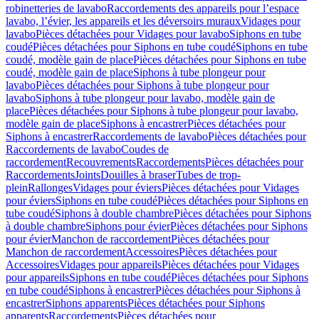
robinetteries de lavabo
Raccordements des appareils pour l’espace
lavabo, l’évier, les appareils et les déversoirs muraux
Vidages pour
lavabo
Pièces détachées pour Vidages pour lavabo
Siphons en tube
coudé
Pièces détachées pour Siphons en tube coudé
Siphons en tube
coudé, modèle gain de place
Pièces détachées pour Siphons en tube
coudé, modèle gain de place
Siphons à tube plongeur pour
lavabo
Pièces détachées pour Siphons à tube plongeur pour
lavabo
Siphons à tube plongeur pour lavabo, modèle gain de
place
Pièces détachées pour Siphons à tube plongeur pour lavabo,
modèle gain de place
Siphons à encastrer
Pièces détachées pour
Siphons à encastrer
Raccordements de lavabo
Pièces détachées pour
Raccordements de lavabo
Coudes de
raccordement
Recouvrements
Raccordements
Pièces détachées pour
Raccordements
Joints
Douilles à braser
Tubes de trop-
plein
Rallonges
Vidages pour éviers
Pièces détachées pour Vidages
pour éviers
Siphons en tube coudé
Pièces détachées pour Siphons en
tube coudé
Siphons à double chambre
Pièces détachées pour Siphons
à double chambre
Siphons pour évier
Pièces détachées pour Siphons
pour évier
Manchon de raccordement
Pièces détachées pour
Manchon de raccordement
Accessoires
Pièces détachées pour
Accessoires
Vidages pour appareils
Pièces détachées pour Vidages
pour appareils
Siphons en tube coudé
Pièces détachées pour Siphons
en tube coudé
Siphons à encastrer
Pièces détachées pour Siphons à
encastrer
Siphons apparents
Pièces détachées pour Siphons
apparents
Raccordements
Pièces détachées pour