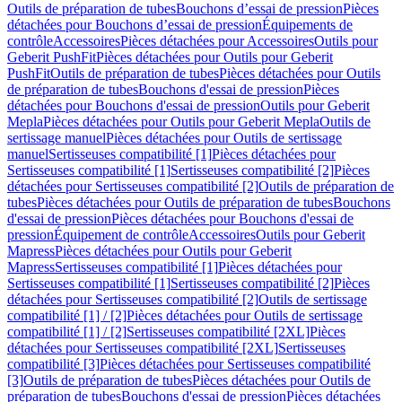
Outils de préparation de tubes
Bouchons d’essai de pression
Pièces
détachées pour Bouchons d’essai de pression
Équipements de
contrôle
Accessoires
Pièces détachées pour Accessoires
Outils pour
Geberit PushFit
Pièces détachées pour Outils pour Geberit
PushFit
Outils de préparation de tubes
Pièces détachées pour Outils
de préparation de tubes
Bouchons d'essai de pression
Pièces
détachées pour Bouchons d'essai de pression
Outils pour Geberit
Mepla
Pièces détachées pour Outils pour Geberit Mepla
Outils de
sertissage manuel
Pièces détachées pour Outils de sertissage
manuel
Sertisseuses compatibilité [1]
Pièces détachées pour
Sertisseuses compatibilité [1]
Sertisseuses compatibilité [2]
Pièces
détachées pour Sertisseuses compatibilité [2]
Outils de préparation de
tubes
Pièces détachées pour Outils de préparation de tubes
Bouchons
d'essai de pression
Pièces détachées pour Bouchons d'essai de
pression
Équipement de contrôle
Accessoires
Outils pour Geberit
Mapress
Pièces détachées pour Outils pour Geberit
Mapress
Sertisseuses compatibilité [1]
Pièces détachées pour
Sertisseuses compatibilité [1]
Sertisseuses compatibilité [2]
Pièces
détachées pour Sertisseuses compatibilité [2]
Outils de sertissage
compatibilité [1] / [2]
Pièces détachées pour Outils de sertissage
compatibilité [1] / [2]
Sertisseuses compatibilité [2XL]
Pièces
détachées pour Sertisseuses compatibilité [2XL]
Sertisseuses
compatibilité [3]
Pièces détachées pour Sertisseuses compatibilité
[3]
Outils de préparation de tubes
Pièces détachées pour Outils de
préparation de tubes
Bouchons d'essai de pression
Pièces détachées