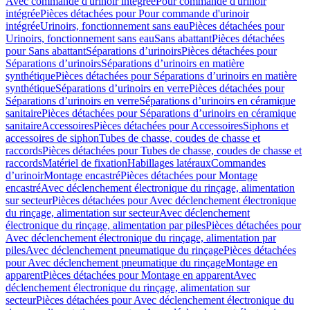
Avec commande d'urinoir intégrée
Pour commande d'urinoir
intégrée
Pièces détachées pour Pour commande d'urinoir
intégrée
Urinoirs, fonctionnement sans eau
Pièces détachées pour
Urinoirs, fonctionnement sans eau
Sans abattant
Pièces détachées
pour Sans abattant
Séparations d’urinoirs
Pièces détachées pour
Séparations d’urinoirs
Séparations d’urinoirs en matière
synthétique
Pièces détachées pour Séparations d’urinoirs en matière
synthétique
Séparations d’urinoirs en verre
Pièces détachées pour
Séparations d’urinoirs en verre
Séparations d’urinoirs en céramique
sanitaire
Pièces détachées pour Séparations d’urinoirs en céramique
sanitaire
Accessoires
Pièces détachées pour Accessoires
Siphons et
accessoires de siphon
Tubes de chasse, coudes de chasse et
raccords
Pièces détachées pour Tubes de chasse, coudes de chasse et
raccords
Matériel de fixation
Habillages latéraux
Commandes
dʼurinoir
Montage encastré
Pièces détachées pour Montage
encastré
Avec déclenchement électronique du rinçage, alimentation
sur secteur
Pièces détachées pour Avec déclenchement électronique
du rinçage, alimentation sur secteur
Avec déclenchement
électronique du rinçage, alimentation par piles
Pièces détachées pour
Avec déclenchement électronique du rinçage, alimentation par
piles
Avec déclenchement pneumatique du rinçage
Pièces détachées
pour Avec déclenchement pneumatique du rinçage
Montage en
apparent
Pièces détachées pour Montage en apparent
Avec
déclenchement électronique du rinçage, alimentation sur
secteur
Pièces détachées pour Avec déclenchement électronique du