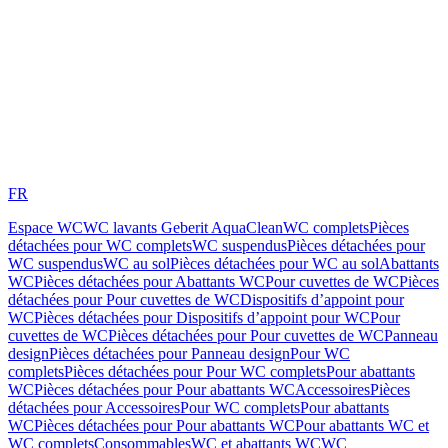
FR
Espace WC
WC lavants Geberit AquaClean
WC complets
Pièces
détachées pour WC complets
WC suspendus
Pièces détachées pour
WC suspendus
WC au sol
Pièces détachées pour WC au sol
Abattants
WC
Pièces détachées pour Abattants WC
Pour cuvettes de WC
Pièces
détachées pour Pour cuvettes de WC
Dispositifs d’appoint pour
WC
Pièces détachées pour Dispositifs d’appoint pour WC
Pour
cuvettes de WC
Pièces détachées pour Pour cuvettes de WC
Panneau
design
Pièces détachées pour Panneau design
Pour WC
complets
Pièces détachées pour Pour WC complets
Pour abattants
WC
Pièces détachées pour Pour abattants WC
Accessoires
Pièces
détachées pour Accessoires
Pour WC complets
Pour abattants
WC
Pièces détachées pour Pour abattants WC
Pour abattants WC et
WC complets
Consommables
WC et abattants WC
WC