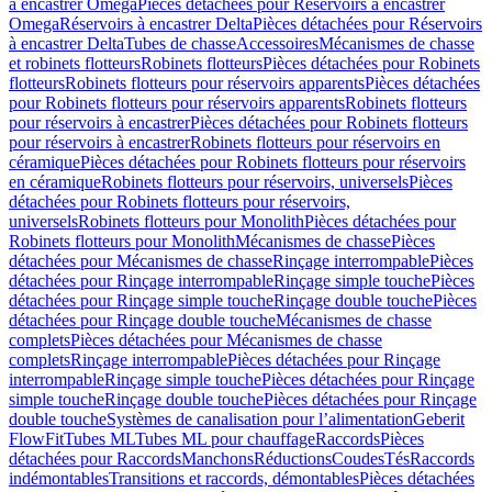
à encastrer Omega
Pièces détachées pour Réservoirs à encastrer
Omega
Réservoirs à encastrer Delta
Pièces détachées pour Réservoirs
à encastrer Delta
Tubes de chasse
Accessoires
Mécanismes de chasse
et robinets flotteurs
Robinets flotteurs
Pièces détachées pour Robinets
flotteurs
Robinets flotteurs pour réservoirs apparents
Pièces détachées
pour Robinets flotteurs pour réservoirs apparents
Robinets flotteurs
pour réservoirs à encastrer
Pièces détachées pour Robinets flotteurs
pour réservoirs à encastrer
Robinets flotteurs pour réservoirs en
céramique
Pièces détachées pour Robinets flotteurs pour réservoirs
en céramique
Robinets flotteurs pour réservoirs, universels
Pièces
détachées pour Robinets flotteurs pour réservoirs,
universels
Robinets flotteurs pour Monolith
Pièces détachées pour
Robinets flotteurs pour Monolith
Mécanismes de chasse
Pièces
détachées pour Mécanismes de chasse
Rinçage interrompable
Pièces
détachées pour Rinçage interrompable
Rinçage simple touche
Pièces
détachées pour Rinçage simple touche
Rinçage double touche
Pièces
détachées pour Rinçage double touche
Mécanismes de chasse
complets
Pièces détachées pour Mécanismes de chasse
complets
Rinçage interrompable
Pièces détachées pour Rinçage
interrompable
Rinçage simple touche
Pièces détachées pour Rinçage
simple touche
Rinçage double touche
Pièces détachées pour Rinçage
double touche
Systèmes de canalisation pour l’alimentation
Geberit
FlowFit
Tubes ML
Tubes ML pour chauffage
Raccords
Pièces
détachées pour Raccords
Manchons
Réductions
Coudes
Tés
Raccords
indémontables
Transitions et raccords, démontables
Pièces détachées