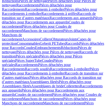
Réductions
Pièces de nettoyage
Pièces détachées pour Pièces de
nettoyage
Raccordements
Pièces détachées pour
Raccordements
Raccordements à emboîter
Pièces détachées pour
Raccordements à emboîter
Raccordements à griffes
Raccords de
transition sur d’autres matériaux
Raccordements aux appareils
Pièces
détachées pour Raccordements aux appareils
Coudes de
raccordement
Pièces détachées pour Coudes de
raccordement
Manchons de raccordement
Pièces détachées pour
Manchons de
raccordement
Accessoires
Colliers
Obturateurs
Joints
Capes de
protection
Consommables
Geberit PE
Tubes
Raccords
Pièces détachées
pour Raccords
Coudes
Embranchements
Réductions
Pièces de
nettoyage
Pièces détachées pour Pièces de nettoyage
Raccords de
transition
Pièces spéciales
Pièces détachées pour Pièces
spéciales
Pièces SuperTube
Coudes
Pièces
spéciales
Raccordements
Pièces détachées pour
Raccordements
Raccords soudés
Raccordements à emboîter
Pièces
détachées pour Raccordements à emboîter
Raccords de transition sur
d’autres matériaux
Pièces détachées pour Raccords de transition sur
d’autres matériaux
Assemblages filetés
Pièces détachées pour
Assemblages filetés
Assemblages de bride
Collerettes
Raccordements
aux appareils
Pièces détachées pour Raccordements aux
appareils
Coudes de raccordement
Pièces détachées pour Coudes de
raccordement
Manchons de raccordement
Pièces détachées pour
Manchons de raccordement
Manchons de raccordement
Pièces