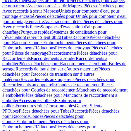
raccords filetés
Clapets de non retour
Pièces détachées pour Clapets
de non retour
Avec raccords à sertir Mapress
Pièces détachées pour
Avec raccords à sertir Mapress
Unités pour compteur d'eau pour
montage encastré
Pièces détachées pour Unités pour compteur d'eau
pour montage encastré
Avec raccords filetés
Pièces détachées pour
Avec raccords filetés
Soupapes d'évacuation d'air pour
chauffage
Purgeurs rapides
Systèmes de canalisation pour
l’évacuation
Geberit Silent-db20
Tubes
Raccords
Pièces détachées
pour Raccords
Coudes
Embranchements
Pièces détachées pour
Embranchements
Réductions
Pièces de nettoyage
Pièces détachées
pour Pièces de nettoyage
Raccordements
Pièces détachées pour
Raccordements
Raccordements à souder
Raccordements à
emboîter
Pièces détachées pour Raccordements à emboîter
Brides de
serrage
Raccords de transition sur d’autres matériaux
Pièces
détachées pour Raccords de transition sur d’autres
matériaux
Raccordements aux appareils
Pièces détachées pour
Raccordements aux appareils
Coudes de raccordement
Pièces
détachées pour Coudes de raccordement
Manchons de raccordement
à emboîter
Pièces détachées pour Manchons de raccordement à
emboîter
Accessoires
Colliers
Fixations pour
colliers
Fermetures
Joints
Consommables
Geberit Silent-
PP
Tubes
Pièces détachées pour Tubes
Raccords
Pièces détachées
pour Raccords
Coudes
Pièces détachées pour
Coudes
Embranchements
Pièces détachées pour
Embranchements
Réductions
Pièces détachées pour