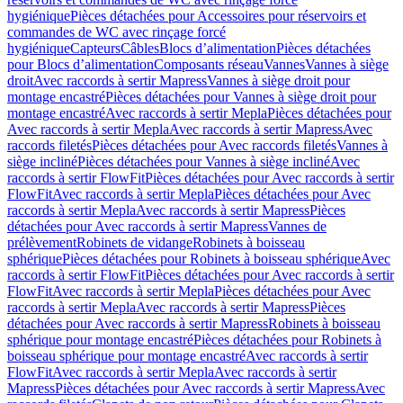
hygiénique
Pièces détachées pour Accessoires pour réservoirs et
commandes de WC avec rinçage forcé
hygiénique
Capteurs
Câbles
Blocs d’alimentation
Pièces détachées
pour Blocs d’alimentation
Composants réseau
Vannes
Vannes à siège
droit
Avec raccords à sertir Mapress
Vannes à siège droit pour
montage encastré
Pièces détachées pour Vannes à siège droit pour
montage encastré
Avec raccords à sertir Mepla
Pièces détachées pour
Avec raccords à sertir Mepla
Avec raccords à sertir Mapress
Avec
raccords filetés
Pièces détachées pour Avec raccords filetés
Vannes à
siège incliné
Pièces détachées pour Vannes à siège incliné
Avec
raccords à sertir FlowFit
Pièces détachées pour Avec raccords à sertir
FlowFit
Avec raccords à sertir Mepla
Pièces détachées pour Avec
raccords à sertir Mepla
Avec raccords à sertir Mapress
Pièces
détachées pour Avec raccords à sertir Mapress
Vannes de
prélèvement
Robinets de vidange
Robinets à boisseau
sphérique
Pièces détachées pour Robinets à boisseau sphérique
Avec
raccords à sertir FlowFit
Pièces détachées pour Avec raccords à sertir
FlowFit
Avec raccords à sertir Mepla
Pièces détachées pour Avec
raccords à sertir Mepla
Avec raccords à sertir Mapress
Pièces
détachées pour Avec raccords à sertir Mapress
Robinets à boisseau
sphérique pour montage encastré
Pièces détachées pour Robinets à
boisseau sphérique pour montage encastré
Avec raccords à sertir
FlowFit
Avec raccords à sertir Mepla
Avec raccords à sertir
Mapress
Pièces détachées pour Avec raccords à sertir Mapress
Avec