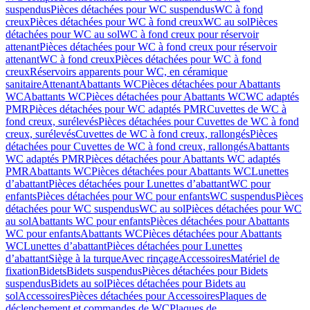
suspendus
Pièces détachées pour WC suspendus
WC à fond
creux
Pièces détachées pour WC à fond creux
WC au sol
Pièces
détachées pour WC au sol
WC à fond creux pour réservoir
attenant
Pièces détachées pour WC à fond creux pour réservoir
attenant
WC à fond creux
Pièces détachées pour WC à fond
creux
Réservoirs apparents pour WC, en céramique
sanitaire
Attenant
Abattants WC
Pièces détachées pour Abattants
WC
Abattants WC
Pièces détachées pour Abattants WC
WC adaptés
PMR
Pièces détachées pour WC adaptés PMR
Cuvettes de WC à
fond creux, surélevés
Pièces détachées pour Cuvettes de WC à fond
creux, surélevés
Cuvettes de WC à fond creux, rallongés
Pièces
détachées pour Cuvettes de WC à fond creux, rallongés
Abattants
WC adaptés PMR
Pièces détachées pour Abattants WC adaptés
PMR
Abattants WC
Pièces détachées pour Abattants WC
Lunettes
d’abattant
Pièces détachées pour Lunettes d’abattant
WC pour
enfants
Pièces détachées pour WC pour enfants
WC suspendus
Pièces
détachées pour WC suspendus
WC au sol
Pièces détachées pour WC
au sol
Abattants WC pour enfants
Pièces détachées pour Abattants
WC pour enfants
Abattants WC
Pièces détachées pour Abattants
WC
Lunettes d’abattant
Pièces détachées pour Lunettes
d’abattant
Siège à la turque
Avec rinçage
Accessoires
Matériel de
fixation
Bidets
Bidets suspendus
Pièces détachées pour Bidets
suspendus
Bidets au sol
Pièces détachées pour Bidets au
sol
Accessoires
Pièces détachées pour Accessoires
Plaques de
déclenchement et commandes de WC
Plaques de