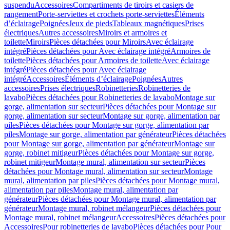
suspendu
Accessoires
Compartiments de tiroirs et casiers de
rangement
Porte-serviettes et crochets porte-serviettes
Éléments
d’éclairage
Poignées
Jeux de pieds
Tableaux magnétiques
Prises
électriques
Autres accessoires
Miroirs et armoires et
toilette
Miroirs
Pièces détachées pour Miroirs
Avec éclairage
intégré
Pièces détachées pour Avec éclairage intégré
Armoires de
toilette
Pièces détachées pour Armoires de toilette
Avec éclairage
intégré
Pièces détachées pour Avec éclairage
intégré
Accessoires
Éléments d’éclairage
Poignées
Autres
accessoires
Prises électriques
Robinetteries
Robinetteries de
lavabo
Pièces détachées pour Robinetteries de lavabo
Montage sur
gorge, alimentation sur secteur
Pièces détachées pour Montage sur
gorge, alimentation sur secteur
Montage sur gorge, alimentation par
piles
Pièces détachées pour Montage sur gorge, alimentation par
piles
Montage sur gorge, alimentation par générateur
Pièces détachées
pour Montage sur gorge, alimentation par générateur
Montage sur
gorge, robinet mitigeur
Pièces détachées pour Montage sur gorge,
robinet mitigeur
Montage mural, alimentation sur secteur
Pièces
détachées pour Montage mural, alimentation sur secteur
Montage
mural, alimentation par piles
Pièces détachées pour Montage mural,
alimentation par piles
Montage mural, alimentation par
générateur
Pièces détachées pour Montage mural, alimentation par
générateur
Montage mural, robinet mélangeur
Pièces détachées pour
Montage mural, robinet mélangeur
Accessoires
Pièces détachées pour
Accessoires
Pour robinetteries de lavabo
Pièces détachées pour Pour