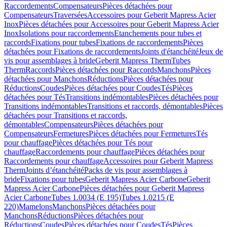
Raccordements
Compensateurs
Pièces détachées pour
Compensateurs
Traversées
Accessoires pour Geberit Mapress Acier
Inox
Pièces détachées pour Accessoires pour Geberit Mapress Acier
Inox
Isolations pour raccordements
Etanchements pour tubes et
raccords
Fixations pour tubes
Fixations de raccordements
Pièces
détachées pour Fixations de raccordements
Joints d'étanchéité
Jeux de
vis pour assemblages à bride
Geberit Mapress Therm
Tubes
Therm
Raccords
Pièces détachées pour Raccords
Manchons
Pièces
détachées pour Manchons
Réductions
Pièces détachées pour
Réductions
Coudes
Pièces détachées pour Coudes
Tés
Pièces
détachées pour Tés
Transitions indémontables
Pièces détachées pour
Transitions indémontables
Transitions et raccords, démontables
Pièces
détachées pour Transitions et raccords,
démontables
Compensateurs
Pièces détachées pour
Compensateurs
Fermetures
Pièces détachées pour Fermetures
Tés
pour chauffage
Pièces détachées pour Tés pour
chauffage
Raccordements pour chauffage
Pièces détachées pour
Raccordements pour chauffage
Accessoires pour Geberit Mapress
Therm
Joints d’étanchéité
Packs de vis pour assemblages à
bride
Fixations pour tubes
Geberit Mapress Acier Carbone
Geberit
Mapress Acier Carbone
Pièces détachées pour Geberit Mapress
Acier Carbone
Tubes 1.0034 (E 195)
Tubes 1.0215 (E
220)
Mamelons
Manchons
Pièces détachées pour
Manchons
Réductions
Pièces détachées pour
Réductions
Coudes
Pièces détachées pour Coudes
Tés
Pièces