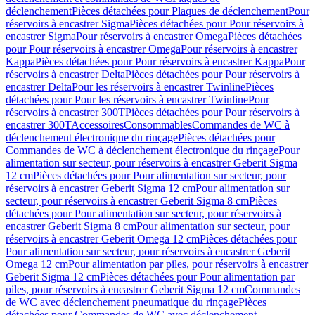
déclenchement
Pièces détachées pour Plaques de déclenchement
Pour
réservoirs à encastrer Sigma
Pièces détachées pour Pour réservoirs à
encastrer Sigma
Pour réservoirs à encastrer Omega
Pièces détachées
pour Pour réservoirs à encastrer Omega
Pour réservoirs à encastrer
Kappa
Pièces détachées pour Pour réservoirs à encastrer Kappa
Pour
réservoirs à encastrer Delta
Pièces détachées pour Pour réservoirs à
encastrer Delta
Pour les réservoirs à encastrer Twinline
Pièces
détachées pour Pour les réservoirs à encastrer Twinline
Pour
réservoirs à encastrer 300T
Pièces détachées pour Pour réservoirs à
encastrer 300T
Accessoires
Consommables
Commandes de WC à
déclenchement électronique du rinçage
Pièces détachées pour
Commandes de WC à déclenchement électronique du rinçage
Pour
alimentation sur secteur, pour réservoirs à encastrer Geberit Sigma
12 cm
Pièces détachées pour Pour alimentation sur secteur, pour
réservoirs à encastrer Geberit Sigma 12 cm
Pour alimentation sur
secteur, pour réservoirs à encastrer Geberit Sigma 8 cm
Pièces
détachées pour Pour alimentation sur secteur, pour réservoirs à
encastrer Geberit Sigma 8 cm
Pour alimentation sur secteur, pour
réservoirs à encastrer Geberit Omega 12 cm
Pièces détachées pour
Pour alimentation sur secteur, pour réservoirs à encastrer Geberit
Omega 12 cm
Pour alimentation par piles, pour réservoirs à encastrer
Geberit Sigma 12 cm
Pièces détachées pour Pour alimentation par
piles, pour réservoirs à encastrer Geberit Sigma 12 cm
Commandes
de WC avec déclenchement pneumatique du rinçage
Pièces
détachées pour Commandes de WC avec déclenchement