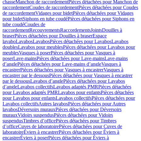
chasse
Manchon de raccordement
Pièces détachées pour Manchon de
raccordement
Coudes de raccordement
Pièces détachées pour Coudes
de raccordement
Vidages pour bidet
Pièces détachées pour Vidages
pour bidet
Siphons en tube coudé
Pièces détachées pour Siphons en
tube coudé
Coudes de
raccordement
Recouvrements
Raccordements
Joints
Douilles à
braser
Pièces détachées pour Douilles à braser
Espace
lavabo
Lavabos
Lavabos
Pièces détachées pour Lavabos
Lavabos
doubles
Lavabos pour meubles
Pièces détachées pour Lavabos pour
meubles
Vasques à poser
Pièces détachées pour Vasques à
poser
Lave-mains
Pièces détachées pour Lave-mains
Lave-mains
d’angle
Pièces détachées pour Lave-mains d’angle
Vasques à
encastrer
Pièces détachées pour Vasques à encastrer
Vasques à
encastrer par le dessous
Pièces détachées pour Vasques à encastrer
par le dessous
Lavabos d’angle
Pièces détachées pour Lavabos
d’angle
Lavabos collectifs
Lavabos adaptés PMR
Pièces détachées
pour Lavabos adaptés PMR
Lavabos pour enfants
Pièces détachées
pour Lavabos pour enfants
Lavabos collectifs
Pièces détachées pour
Lavabos collectifs
Autres lavabos
Pièces détachées pour Autres
lavabos
Déversoirs muraux
Pièces détachées pour Déversoirs
muraux
Vidoirs suspendus
Pièces détachées pour Vidoirs
suspendus
Timbres dʼoffice
Pièces détachées pour Timbres
dʼoffice
Cuves de laboratoire
Pièces détachées pour Cuves de
laboratoire
Éviers à encastrer
Pièces détachées pour Éviers à
encastrer
Éviers à poser
Pièces détachées pour Éviers à