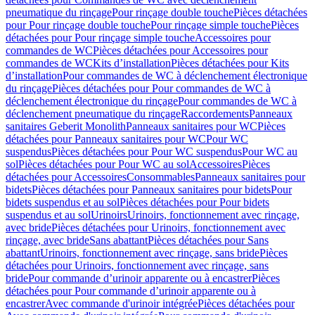
pneumatique du rinçage
Pour rinçage double touche
Pièces détachées
pour Pour rinçage double touche
Pour rinçage simple touche
Pièces
détachées pour Pour rinçage simple touche
Accessoires pour
commandes de WC
Pièces détachées pour Accessoires pour
commandes de WC
Kits d’installation
Pièces détachées pour Kits
d’installation
Pour commandes de WC à déclenchement électronique
du rinçage
Pièces détachées pour Pour commandes de WC à
déclenchement électronique du rinçage
Pour commandes de WC à
déclenchement pneumatique du rinçage
Raccordements
Panneaux
sanitaires Geberit Monolith
Panneaux sanitaires pour WC
Pièces
détachées pour Panneaux sanitaires pour WC
Pour WC
suspendus
Pièces détachées pour Pour WC suspendus
Pour WC au
sol
Pièces détachées pour Pour WC au sol
Accessoires
Pièces
détachées pour Accessoires
Consommables
Panneaux sanitaires pour
bidets
Pièces détachées pour Panneaux sanitaires pour bidets
Pour
bidets suspendus et au sol
Pièces détachées pour Pour bidets
suspendus et au sol
Urinoirs
Urinoirs, fonctionnement avec rinçage,
avec bride
Pièces détachées pour Urinoirs, fonctionnement avec
rinçage, avec bride
Sans abattant
Pièces détachées pour Sans
abattant
Urinoirs, fonctionnement avec rinçage, sans bride
Pièces
détachées pour Urinoirs, fonctionnement avec rinçage, sans
bride
Pour commande d’urinoir apparente ou à encastrer
Pièces
détachées pour Pour commande d’urinoir apparente ou à
encastrer
Avec commande d'urinoir intégrée
Pièces détachées pour