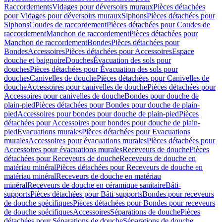
Raccordements
Vidages pour déversoirs muraux
Pièces détachées
pour Vidages pour déversoirs muraux
Siphons
Pièces détachées pour
Siphons
Coudes de raccordement
Pièces détachées pour Coudes de
raccordement
Manchon de raccordement
Pièces détachées pour
Manchon de raccordement
Bondes
Pièces détachées pour
Bondes
Accessoires
Pièces détachées pour Accessoires
Espace
douche et baignoire
Douches
Évacuation des sols pour
douches
Pièces détachées pour Évacuation des sols pour
douches
Canivelles de douche
Pièces détachées pour Canivelles de
douche
Accessoires pour canivelles de douche
Pièces détachées pour
Accessoires pour canivelles de douche
Bondes pour douche de
plain-pied
Pièces détachées pour Bondes pour douche de plain-
pied
Accessoires pour bondes pour douche de plain-pied
Pièces
détachées pour Accessoires pour bondes pour douche de plain-
pied
Evacuations murales
Pièces détachées pour Evacuations
murales
Accessoires pour évacuations murales
Pièces détachées pour
Accessoires pour évacuations murales
Receveurs de douche
Pièces
détachées pour Receveurs de douche
Receveurs de douche en
matériau minéral
Pièces détachées pour Receveurs de douche en
matériau minéral
Receveurs de douche en matériau
minéral
Receveurs de douche en céramique sanitaire
Bâti-
supports
Pièces détachées pour Bâti-supports
Bondes pour receveurs
de douche spécifiques
Pièces détachées pour Bondes pour receveurs
de douche spécifiques
Accessoires
Séparations de douche
Pièces
détachées pour Séparations de douche
Séparations de douche