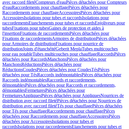
avec raccord fileté
Compteurs d'eau
Pièces détachées pour Compteurs
d'eau
Raccordements pour chauffage
Pièces détachées pour
Raccordements pour chauffage
Accessoires
Pièces détachées pour
Accessoires
Isolations pour tubes et raccords
Isolations pour
raccordements
Etanchements pour tubes et raccords
Enjoliveurs pour
tubes
Fixations pour tubes
Gaines de protection et aides à
l'insertion
Fixations de raccordements
Pièces détachées pour
Fixations de raccordements
Armoires de distribution
Pièces détachées
pour Armoires de distribution
Fixations pour nourrice de
distribution
Joints d'étanchéité
Geberit Mepla
Tubes multicouches
pour eau potable
Tubes multicouches pour chauffage
Raccords
Pièces
détachées pour Raccords
Manchons
Pièces détachées pour
Manchons
Réductions
Pièces détachées pour
Réductions
Coudes
Pièces détachées pour Coudes
Tés
Pièces
détachées pour Tés
Raccords indémontables
Pièces détachées pour
Raccords indémontables
Raccords et raccordements,
démontables
Pièces détachées pour Raccords et raccordements,
démontables
Fermetures
Pièces détachées pour
Fermetures
Appliques
Pièces détachées pour Appliques
Nourrices de
distribution avec raccord fileté
Pièces détachées pour Nourrices de
distribution avec raccord fileté
Tés pour chauffage
Pièces détachées
pour Tés pour chauffage
Raccordements pour chauffage
Pièces
détachées pour Raccordements pour chauffage
Accessoires
Pièces
détachées pour Accessoires
Isolations pour tubes et
raccords
Isolations pour raccordements
Etanchements pour tubes et