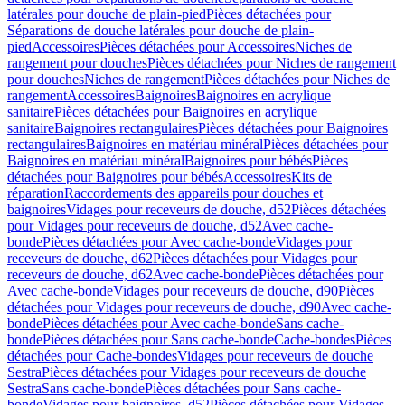
latérales pour douche de plain-pied
Pièces détachées pour
Séparations de douche latérales pour douche de plain-
pied
Accessoires
Pièces détachées pour Accessoires
Niches de
rangement pour douches
Pièces détachées pour Niches de rangement
pour douches
Niches de rangement
Pièces détachées pour Niches de
rangement
Accessoires
Baignoires
Baignoires en acrylique
sanitaire
Pièces détachées pour Baignoires en acrylique
sanitaire
Baignoires rectangulaires
Pièces détachées pour Baignoires
rectangulaires
Baignoires en matériau minéral
Pièces détachées pour
Baignoires en matériau minéral
Baignoires pour bébés
Pièces
détachées pour Baignoires pour bébés
Accessoires
Kits de
réparation
Raccordements des appareils pour douches et
baignoires
Vidages pour receveurs de douche, d52
Pièces détachées
pour Vidages pour receveurs de douche, d52
Avec cache-
bonde
Pièces détachées pour Avec cache-bonde
Vidages pour
receveurs de douche, d62
Pièces détachées pour Vidages pour
receveurs de douche, d62
Avec cache-bonde
Pièces détachées pour
Avec cache-bonde
Vidages pour receveurs de douche, d90
Pièces
détachées pour Vidages pour receveurs de douche, d90
Avec cache-
bonde
Pièces détachées pour Avec cache-bonde
Sans cache-
bonde
Pièces détachées pour Sans cache-bonde
Cache-bondes
Pièces
détachées pour Cache-bondes
Vidages pour receveurs de douche
Sestra
Pièces détachées pour Vidages pour receveurs de douche
Sestra
Sans cache-bonde
Pièces détachées pour Sans cache-
bonde
Vidages pour baignoires, d52
Pièces détachées pour Vidages