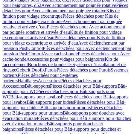
pour baignoires, d52
Avec actionnement par poignée rotative
Pièces
détachées pour Avec actionnement par poignée rotative
Kits de
finition pour vidage excentrique
Pièces détachées pour Kits de
finition pour vidage excentrique
Avec actionnement par poignée
rotative et arrivée d’eau
Pièces détachées pour Avec actionnement
par poignée rotative et arrivée d’eau
Kits de finition pour vidage
excentrique et arrivée d’eau
Pièces détachées pour Kits de finition
pour vidage excentrique et arrivée d’eau
Avec déclenchement par
pression PushControl
Pièces détachées pour Avec déclenchement par
pression PushControl
Avec cache-bonde
Pièces détachées pour Avec
cache-bonde
Accessoires pour vidages pour baignoires
Kits de
raccordement
Bouchons de bonde
Tés
Systèmes d’installation et de
rinçage
Geberit Duofix
Parois
Pièces détachées pour Parois
Systèmes
porteurs
Pièces détachées pour Systèmes
porteurs
Habillages
Accessoires
Pièces détachées pour
Accessoires
Bâti-supports
Pièces détachées pour Bâti-supports
Bâti-
supports pour WC
Pièces détachées pour Bâti-supports pour
WC
Bâti-supports pour lavabos
Pièces détachées pour Bâti-supports
pour lavabos
Bâti-supports pour bidets
Pièces détachées pour Bâti-
supports pour bidets
Bâti-supports pour urinoirs
Pièces détachées
pour Bâti-supports pour urinoirs
Bâti-supports pour douches avec
évacuation murale
Pièces détachées pour Bâti-supports pour douches
avec évacuation murale
Bâti-supports pour douches et
baignoires
Pièces détachées pour Bâti-supports pour douches et