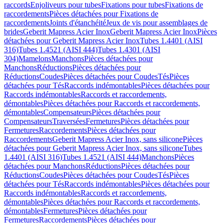
raccords
Enjoliveurs pour tubes
Fixations pour tubes
Fixations de
raccordements
Pièces détachées pour Fixations de
raccordements
Joints d'étanchéité
Jeux de vis pour assemblages de
brides
Geberit Mapress Acier Inox
Geberit Mapress Acier Inox
Pièces
détachées pour Geberit Mapress Acier Inox
Tubes 1.4401 (AISI
316)
Tubes 1.4521 (AISI 444)
Tubes 1.4301 (AISI
304)
Mamelons
Manchons
Pièces détachées pour
Manchons
Réductions
Pièces détachées pour
Réductions
Coudes
Pièces détachées pour Coudes
Tés
Pièces
détachées pour Tés
Raccords indémontables
Pièces détachées pour
Raccords indémontables
Raccords et raccordements,
démontables
Pièces détachées pour Raccords et raccordements,
démontables
Compensateurs
Pièces détachées pour
Compensateurs
Traversées
Fermetures
Pièces détachées pour
Fermetures
Raccordements
Pièces détachées pour
Raccordements
Geberit Mapress Acier Inox, sans silicone
Pièces
détachées pour Geberit Mapress Acier Inox, sans silicone
Tubes
1.4401 (AISI 316)
Tubes 1.4521 (AISI 444)
Manchons
Pièces
détachées pour Manchons
Réductions
Pièces détachées pour
Réductions
Coudes
Pièces détachées pour Coudes
Tés
Pièces
détachées pour Tés
Raccords indémontables
Pièces détachées pour
Raccords indémontables
Raccords et raccordements,
démontables
Pièces détachées pour Raccords et raccordements,
démontables
Fermetures
Pièces détachées pour
Fermetures
Raccordements
Pièces détachées pour