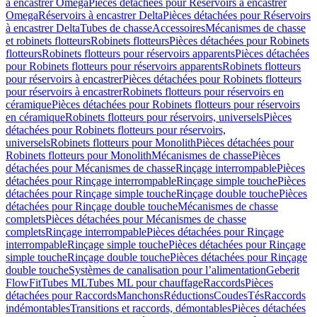
à encastrer Omega
Pièces détachées pour Réservoirs à encastrer
Omega
Réservoirs à encastrer Delta
Pièces détachées pour Réservoirs
à encastrer Delta
Tubes de chasse
Accessoires
Mécanismes de chasse
et robinets flotteurs
Robinets flotteurs
Pièces détachées pour Robinets
flotteurs
Robinets flotteurs pour réservoirs apparents
Pièces détachées
pour Robinets flotteurs pour réservoirs apparents
Robinets flotteurs
pour réservoirs à encastrer
Pièces détachées pour Robinets flotteurs
pour réservoirs à encastrer
Robinets flotteurs pour réservoirs en
céramique
Pièces détachées pour Robinets flotteurs pour réservoirs
en céramique
Robinets flotteurs pour réservoirs, universels
Pièces
détachées pour Robinets flotteurs pour réservoirs,
universels
Robinets flotteurs pour Monolith
Pièces détachées pour
Robinets flotteurs pour Monolith
Mécanismes de chasse
Pièces
détachées pour Mécanismes de chasse
Rinçage interrompable
Pièces
détachées pour Rinçage interrompable
Rinçage simple touche
Pièces
détachées pour Rinçage simple touche
Rinçage double touche
Pièces
détachées pour Rinçage double touche
Mécanismes de chasse
complets
Pièces détachées pour Mécanismes de chasse
complets
Rinçage interrompable
Pièces détachées pour Rinçage
interrompable
Rinçage simple touche
Pièces détachées pour Rinçage
simple touche
Rinçage double touche
Pièces détachées pour Rinçage
double touche
Systèmes de canalisation pour l’alimentation
Geberit
FlowFit
Tubes ML
Tubes ML pour chauffage
Raccords
Pièces
détachées pour Raccords
Manchons
Réductions
Coudes
Tés
Raccords
indémontables
Transitions et raccords, démontables
Pièces détachées