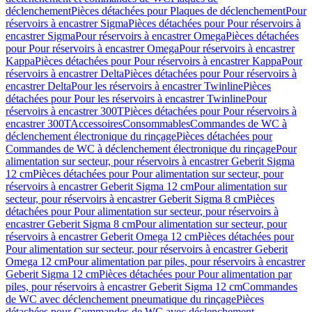
déclenchement
Pièces détachées pour Plaques de déclenchement
Pour
réservoirs à encastrer Sigma
Pièces détachées pour Pour réservoirs à
encastrer Sigma
Pour réservoirs à encastrer Omega
Pièces détachées
pour Pour réservoirs à encastrer Omega
Pour réservoirs à encastrer
Kappa
Pièces détachées pour Pour réservoirs à encastrer Kappa
Pour
réservoirs à encastrer Delta
Pièces détachées pour Pour réservoirs à
encastrer Delta
Pour les réservoirs à encastrer Twinline
Pièces
détachées pour Pour les réservoirs à encastrer Twinline
Pour
réservoirs à encastrer 300T
Pièces détachées pour Pour réservoirs à
encastrer 300T
Accessoires
Consommables
Commandes de WC à
déclenchement électronique du rinçage
Pièces détachées pour
Commandes de WC à déclenchement électronique du rinçage
Pour
alimentation sur secteur, pour réservoirs à encastrer Geberit Sigma
12 cm
Pièces détachées pour Pour alimentation sur secteur, pour
réservoirs à encastrer Geberit Sigma 12 cm
Pour alimentation sur
secteur, pour réservoirs à encastrer Geberit Sigma 8 cm
Pièces
détachées pour Pour alimentation sur secteur, pour réservoirs à
encastrer Geberit Sigma 8 cm
Pour alimentation sur secteur, pour
réservoirs à encastrer Geberit Omega 12 cm
Pièces détachées pour
Pour alimentation sur secteur, pour réservoirs à encastrer Geberit
Omega 12 cm
Pour alimentation par piles, pour réservoirs à encastrer
Geberit Sigma 12 cm
Pièces détachées pour Pour alimentation par
piles, pour réservoirs à encastrer Geberit Sigma 12 cm
Commandes
de WC avec déclenchement pneumatique du rinçage
Pièces
détachées pour Commandes de WC avec déclenchement