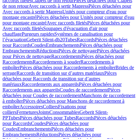
raccords filetés
Clapets de non retour
Pièces détachées pour Clapets
de non retour
Avec raccords à sertir Mapress
Pièces détachées pour
Avec raccords à sertir Mapress
Unités pour compteur d'eau pour
montage encastré
Pièces détachées pour Unités pour compteur d'eau
pour montage encastré
Avec raccords filetés
Pièces détachées pour
Avec raccords filetés
Soupapes d'évacuation d'air pour
chauffage
Purgeurs rapides
Systèmes de canalisation pour
l’évacuation
Geberit Silent-db20
Tubes
Raccords
Pièces détachées
pour Raccords
Coudes
Embranchements
Pièces détachées pour
Embranchements
Réductions
Pièces de nettoyage
Pièces détachées
pour Pièces de nettoyage
Raccordements
Pièces détachées pour
Raccordements
Raccordements à souder
Raccordements à
emboîter
Pièces détachées pour Raccordements à emboîter
Brides de
serrage
Raccords de transition sur d’autres matériaux
Pièces
détachées pour Raccords de transition sur d’autres
matériaux
Raccordements aux appareils
Pièces détachées pour
Raccordements aux appareils
Coudes de raccordement
Pièces
détachées pour Coudes de raccordement
Manchons de raccordement
à emboîter
Pièces détachées pour Manchons de raccordement à
emboîter
Accessoires
Colliers
Fixations pour
colliers
Fermetures
Joints
Consommables
Geberit Silent-
PP
Tubes
Pièces détachées pour Tubes
Raccords
Pièces détachées
pour Raccords
Coudes
Pièces détachées pour
Coudes
Embranchements
Pièces détachées pour
Embranchements
Réductions
Pièces détachées pour