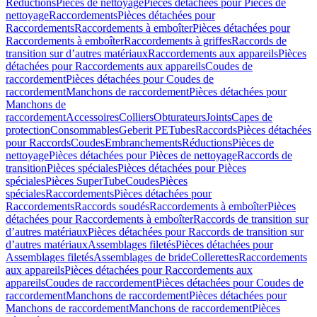
Réductions
Pièces de nettoyage
Pièces détachées pour Pièces de
nettoyage
Raccordements
Pièces détachées pour
Raccordements
Raccordements à emboîter
Pièces détachées pour
Raccordements à emboîter
Raccordements à griffes
Raccords de
transition sur d’autres matériaux
Raccordements aux appareils
Pièces
détachées pour Raccordements aux appareils
Coudes de
raccordement
Pièces détachées pour Coudes de
raccordement
Manchons de raccordement
Pièces détachées pour
Manchons de
raccordement
Accessoires
Colliers
Obturateurs
Joints
Capes de
protection
Consommables
Geberit PE
Tubes
Raccords
Pièces détachées
pour Raccords
Coudes
Embranchements
Réductions
Pièces de
nettoyage
Pièces détachées pour Pièces de nettoyage
Raccords de
transition
Pièces spéciales
Pièces détachées pour Pièces
spéciales
Pièces SuperTube
Coudes
Pièces
spéciales
Raccordements
Pièces détachées pour
Raccordements
Raccords soudés
Raccordements à emboîter
Pièces
détachées pour Raccordements à emboîter
Raccords de transition sur
d’autres matériaux
Pièces détachées pour Raccords de transition sur
d’autres matériaux
Assemblages filetés
Pièces détachées pour
Assemblages filetés
Assemblages de bride
Collerettes
Raccordements
aux appareils
Pièces détachées pour Raccordements aux
appareils
Coudes de raccordement
Pièces détachées pour Coudes de
raccordement
Manchons de raccordement
Pièces détachées pour
Manchons de raccordement
Manchons de raccordement
Pièces