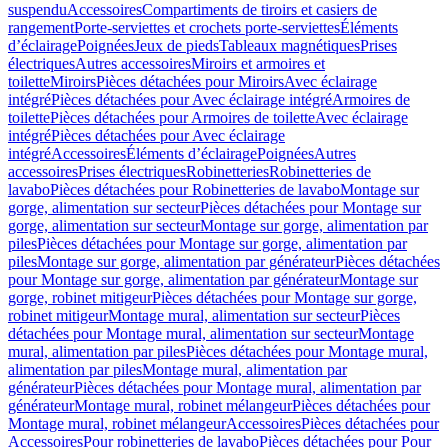
suspendu
Accessoires
Compartiments de tiroirs et casiers de
rangement
Porte-serviettes et crochets porte-serviettes
Éléments
d’éclairage
Poignées
Jeux de pieds
Tableaux magnétiques
Prises
électriques
Autres accessoires
Miroirs et armoires et
toilette
Miroirs
Pièces détachées pour Miroirs
Avec éclairage
intégré
Pièces détachées pour Avec éclairage intégré
Armoires de
toilette
Pièces détachées pour Armoires de toilette
Avec éclairage
intégré
Pièces détachées pour Avec éclairage
intégré
Accessoires
Éléments d’éclairage
Poignées
Autres
accessoires
Prises électriques
Robinetteries
Robinetteries de
lavabo
Pièces détachées pour Robinetteries de lavabo
Montage sur
gorge, alimentation sur secteur
Pièces détachées pour Montage sur
gorge, alimentation sur secteur
Montage sur gorge, alimentation par
piles
Pièces détachées pour Montage sur gorge, alimentation par
piles
Montage sur gorge, alimentation par générateur
Pièces détachées
pour Montage sur gorge, alimentation par générateur
Montage sur
gorge, robinet mitigeur
Pièces détachées pour Montage sur gorge,
robinet mitigeur
Montage mural, alimentation sur secteur
Pièces
détachées pour Montage mural, alimentation sur secteur
Montage
mural, alimentation par piles
Pièces détachées pour Montage mural,
alimentation par piles
Montage mural, alimentation par
générateur
Pièces détachées pour Montage mural, alimentation par
générateur
Montage mural, robinet mélangeur
Pièces détachées pour
Montage mural, robinet mélangeur
Accessoires
Pièces détachées pour
Accessoires
Pour robinetteries de lavabo
Pièces détachées pour Pour