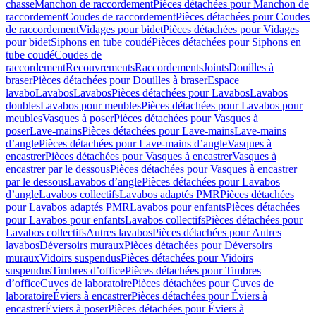
chasse
Manchon de raccordement
Pièces détachées pour Manchon de
raccordement
Coudes de raccordement
Pièces détachées pour Coudes
de raccordement
Vidages pour bidet
Pièces détachées pour Vidages
pour bidet
Siphons en tube coudé
Pièces détachées pour Siphons en
tube coudé
Coudes de
raccordement
Recouvrements
Raccordements
Joints
Douilles à
braser
Pièces détachées pour Douilles à braser
Espace
lavabo
Lavabos
Lavabos
Pièces détachées pour Lavabos
Lavabos
doubles
Lavabos pour meubles
Pièces détachées pour Lavabos pour
meubles
Vasques à poser
Pièces détachées pour Vasques à
poser
Lave-mains
Pièces détachées pour Lave-mains
Lave-mains
d’angle
Pièces détachées pour Lave-mains d’angle
Vasques à
encastrer
Pièces détachées pour Vasques à encastrer
Vasques à
encastrer par le dessous
Pièces détachées pour Vasques à encastrer
par le dessous
Lavabos d’angle
Pièces détachées pour Lavabos
d’angle
Lavabos collectifs
Lavabos adaptés PMR
Pièces détachées
pour Lavabos adaptés PMR
Lavabos pour enfants
Pièces détachées
pour Lavabos pour enfants
Lavabos collectifs
Pièces détachées pour
Lavabos collectifs
Autres lavabos
Pièces détachées pour Autres
lavabos
Déversoirs muraux
Pièces détachées pour Déversoirs
muraux
Vidoirs suspendus
Pièces détachées pour Vidoirs
suspendus
Timbres dʼoffice
Pièces détachées pour Timbres
dʼoffice
Cuves de laboratoire
Pièces détachées pour Cuves de
laboratoire
Éviers à encastrer
Pièces détachées pour Éviers à
encastrer
Éviers à poser
Pièces détachées pour Éviers à