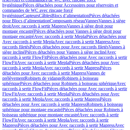
hygiénique
Pièces détachées pour Accessoires pour réservoirs et
commandes de WC avec rinçage forcé
hygiénique
Capteurs
Câbles
Blocs d’alimentation
Pièces détachées
pour Blocs d’alimentation
Composants réseau
Vannes
Vannes à siège
droit
Avec raccords à sertir Mapress
Vannes à siège droit pour
montage encastré
Pièces détachées pour Vannes à siège droit pour
montage encastré
Avec raccords à sertir Mepla
Pièces détachées pour
Avec raccords à sertir Mepla
Avec raccords à sertir Mapress
Avec
raccords filetés
Pièces détachées pour Avec raccords filetés
Vannes à
siège incliné
Pièces détachées pour Vannes à siège incliné
Avec
raccords à sertir FlowFit
Pièces détachées pour Avec raccords à sertir
FlowFit
Avec raccords à sertir Mepla
Pièces détachées pour Avec
raccords à sertir Mepla
Avec raccords à sertir Mapress
Pièces
détachées pour Avec raccords à sertir Mapress
Vannes de
prélèvement
Robinets de vidange
Robinets à boisseau
sphérique
Pièces détachées pour Robinets à boisseau sphérique
Avec
raccords à sertir FlowFit
Pièces détachées pour Avec raccords à sertir
FlowFit
Avec raccords à sertir Mepla
Pièces détachées pour Avec
raccords à sertir Mepla
Avec raccords à sertir Mapress
Pièces
détachées pour Avec raccords à sertir Mapress
Robinets à boisseau
sphérique pour montage encastré
Pièces détachées pour Robinets à
boisseau sphérique pour montage encastré
Avec raccords à sertir
FlowFit
Avec raccords à sertir Mepla
Avec raccords à sertir
Mapress
Pièces détachées pour Avec raccords à sertir Mapress
Avec