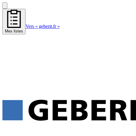
Vers « geberit.fr »
Mes listes