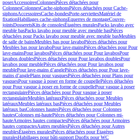
poser
Accessoires
Colonnes
Pièces détachées pour
Colonnes
Colonnes
Cache-siphons
Pièces détachées pour Cache-
siphons
Accessoires
Cache-bondes
Porte-serviettes
Matériel de
fixation
Habillages cache-siphons
Equerres de montage
Couvre-
joints
Dosserets
Kits de consoles
Étagères murales
Packs lavabo avec
meuble bas
Packs lavabo pour meuble avec meuble bas
Pièces
détachées pour Packs lavabo pour meuble avec meuble bas
Meubles
de salle de bains
Meubles bas pour lavabo
Pièces détachées pour
Meubles bas pour lavabo
Pour lave-mains
Pièces détachées pour Pour
lave-mains
Pour lavabos
Pièces détachées pour Pour lavabos
Pour
lavabos doubles
Pièces détachées pour Pour lavabos doubles
Pour
lavabos pour meuble
Pièces détachées pour Pour lavabos pour
meuble
Pour lave-mains d’angle
Pièces détachées pour Pour lave-
mains d’angle
Plans pour vasques
Pièces détachées pour Plans pour
vasques
Pour vasque à poser en forme de coupelle
Pièces détachées
pour Pour vasque à poser en forme de coupelle
Pour vasque à poser
rectangulaire
Pièces détachées pour Pour vasque à poser
rectangulaire
Meubles latéraux
Pièces détachées pour Meubles
latéraux
Meubles latéraux bas
Pièces détachées pour Meubles
latéraux bas
Colonnes hautes
Pièces détachées pour Colonnes
hautes
Colonnes mi-haute
Pièces détachées pour Colonnes mi-
haute
Armoires hautes compactes
Pièces détachées pour Armoires
hautes compactes
Autres meubles
Pièces détachées pour Autres
meubles
Étagères murales
Pièces détachées pour Étagères
murales
Habillages pour bâti-support Duofix pour WC