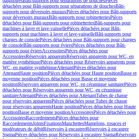
baignoires
Bâti-supports pour séparations de douches
Pièces
détachées pour Bâti-supports pour séparations de douches
Bâti-
supports pour déversoirs muraux
Pièces détachées pour Bâti-supports
pour déversoirs muraux
Bâti-supports pour robinetteries
Pièces
détachées pour Bâti-supports pour robinetteries
Bâti-supports pour
machines à laver et lave-vaisselle
Pièces détachées pour Bâti-
supports pour machines à laver et lave-vaisselle
Bâti-supports pour
charges de console
Pièces détachées pour Bâti-supports pour charges
de console
Bâti-supports pour éviers
Pièces détachées pour Bâti-
supports pour éviers
Accessoires
Pièces détachées pour
Accessoires
Réservoirs apparents
Réservoirs apparents pour WC, en
matière synthétique
Pièces détachées pour Réservoirs apparents pour
WC, en matière synthétique
Attenant
Pièces détachées pour
Attenant
Haute position
Pièces détachées pour Haute position
Basse et
moyenne position
Pièces détachées pour Basse et moyenne
position
Réservoirs apparents pour WC, en céramique sanitaire
Pièces
détachées pour Réservoirs apparents pour WC, en céramique
sanitaire
Attenant
Pièces détachées pour Attenant
Tubes de chasse
pour réservoirs apparents
Pièces détachées pour Tubes de chasse
pour réservoirs apparents
Haute position
Pièces détachées pour Haute
position
Basse et moyenne position
Accessoires
Pièces détachées pour
Accessoires
Raccordements
Pièces détachées pour
Raccordements
Joints
Fixations
Manchettes
Mamelons, rosaces et
modérateurs de débit
Réservoirs à encastrer
Réservoirs à encastrer
Sigma
Pièces détachées pour Réservoirs à encastrer Sigma
Réservoirs