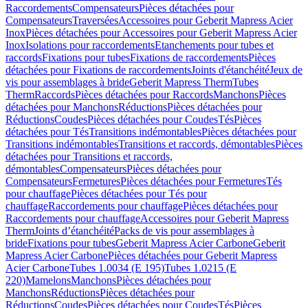
Raccordements
Compensateurs
Pièces détachées pour
Compensateurs
Traversées
Accessoires pour Geberit Mapress Acier
Inox
Pièces détachées pour Accessoires pour Geberit Mapress Acier
Inox
Isolations pour raccordements
Etanchements pour tubes et
raccords
Fixations pour tubes
Fixations de raccordements
Pièces
détachées pour Fixations de raccordements
Joints d'étanchéité
Jeux de
vis pour assemblages à bride
Geberit Mapress Therm
Tubes
Therm
Raccords
Pièces détachées pour Raccords
Manchons
Pièces
détachées pour Manchons
Réductions
Pièces détachées pour
Réductions
Coudes
Pièces détachées pour Coudes
Tés
Pièces
détachées pour Tés
Transitions indémontables
Pièces détachées pour
Transitions indémontables
Transitions et raccords, démontables
Pièces
détachées pour Transitions et raccords,
démontables
Compensateurs
Pièces détachées pour
Compensateurs
Fermetures
Pièces détachées pour Fermetures
Tés
pour chauffage
Pièces détachées pour Tés pour
chauffage
Raccordements pour chauffage
Pièces détachées pour
Raccordements pour chauffage
Accessoires pour Geberit Mapress
Therm
Joints d’étanchéité
Packs de vis pour assemblages à
bride
Fixations pour tubes
Geberit Mapress Acier Carbone
Geberit
Mapress Acier Carbone
Pièces détachées pour Geberit Mapress
Acier Carbone
Tubes 1.0034 (E 195)
Tubes 1.0215 (E
220)
Mamelons
Manchons
Pièces détachées pour
Manchons
Réductions
Pièces détachées pour
Réductions
Coudes
Pièces détachées pour Coudes
Tés
Pièces