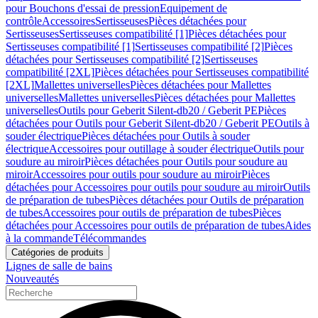
pour Bouchons d'essai de pression
Equipement de
contrôle
Accessoires
Sertisseuses
Pièces détachées pour
Sertisseuses
Sertisseuses compatibilité [1]
Pièces détachées pour
Sertisseuses compatibilité [1]
Sertisseuses compatibilité [2]
Pièces
détachées pour Sertisseuses compatibilité [2]
Sertisseuses
compatibilité [2XL]
Pièces détachées pour Sertisseuses compatibilité
[2XL]
Mallettes universelles
Pièces détachées pour Mallettes
universelles
Mallettes universelles
Pièces détachées pour Mallettes
universelles
Outils pour Geberit Silent-db20 / Geberit PE
Pièces
détachées pour Outils pour Geberit Silent-db20 / Geberit PE
Outils à
souder électrique
Pièces détachées pour Outils à souder
électrique
Accessoires pour outillage à souder électrique
Outils pour
soudure au miroir
Pièces détachées pour Outils pour soudure au
miroir
Accessoires pour outils pour soudure au miroir
Pièces
détachées pour Accessoires pour outils pour soudure au miroir
Outils
de préparation de tubes
Pièces détachées pour Outils de préparation
de tubes
Accessoires pour outils de préparation de tubes
Pièces
détachées pour Accessoires pour outils de préparation de tubes
Aides
à la commande
Télécommandes
Catégories de produits
Lignes de salle de bains
Nouveautés