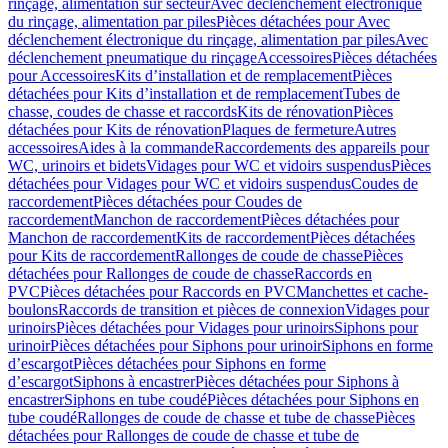
rinçage, alimentation sur secteur
Avec déclenchement électronique
du rinçage, alimentation par piles
Pièces détachées pour Avec
déclenchement électronique du rinçage, alimentation par piles
Avec
déclenchement pneumatique du rinçage
Accessoires
Pièces détachées
pour Accessoires
Kits d’installation et de remplacement
Pièces
détachées pour Kits d’installation et de remplacement
Tubes de
chasse, coudes de chasse et raccords
Kits de rénovation
Pièces
détachées pour Kits de rénovation
Plaques de fermeture
Autres
accessoires
Aides à la commande
Raccordements des appareils pour
WC, urinoirs et bidets
Vidages pour WC et vidoirs suspendus
Pièces
détachées pour Vidages pour WC et vidoirs suspendus
Coudes de
raccordement
Pièces détachées pour Coudes de
raccordement
Manchon de raccordement
Pièces détachées pour
Manchon de raccordement
Kits de raccordement
Pièces détachées
pour Kits de raccordement
Rallonges de coude de chasse
Pièces
détachées pour Rallonges de coude de chasse
Raccords en
PVC
Pièces détachées pour Raccords en PVC
Manchettes et cache-
boulons
Raccords de transition et pièces de connexion
Vidages pour
urinoirs
Pièces détachées pour Vidages pour urinoirs
Siphons pour
urinoir
Pièces détachées pour Siphons pour urinoir
Siphons en forme
d’escargot
Pièces détachées pour Siphons en forme
d’escargot
Siphons à encastrer
Pièces détachées pour Siphons à
encastrer
Siphons en tube coudé
Pièces détachées pour Siphons en
tube coudé
Rallonges de coude de chasse et tube de chasse
Pièces
détachées pour Rallonges de coude de chasse et tube de