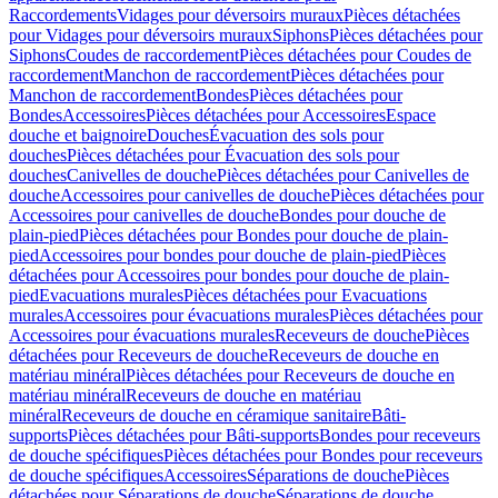
Raccordements
Vidages pour déversoirs muraux
Pièces détachées
pour Vidages pour déversoirs muraux
Siphons
Pièces détachées pour
Siphons
Coudes de raccordement
Pièces détachées pour Coudes de
raccordement
Manchon de raccordement
Pièces détachées pour
Manchon de raccordement
Bondes
Pièces détachées pour
Bondes
Accessoires
Pièces détachées pour Accessoires
Espace
douche et baignoire
Douches
Évacuation des sols pour
douches
Pièces détachées pour Évacuation des sols pour
douches
Canivelles de douche
Pièces détachées pour Canivelles de
douche
Accessoires pour canivelles de douche
Pièces détachées pour
Accessoires pour canivelles de douche
Bondes pour douche de
plain-pied
Pièces détachées pour Bondes pour douche de plain-
pied
Accessoires pour bondes pour douche de plain-pied
Pièces
détachées pour Accessoires pour bondes pour douche de plain-
pied
Evacuations murales
Pièces détachées pour Evacuations
murales
Accessoires pour évacuations murales
Pièces détachées pour
Accessoires pour évacuations murales
Receveurs de douche
Pièces
détachées pour Receveurs de douche
Receveurs de douche en
matériau minéral
Pièces détachées pour Receveurs de douche en
matériau minéral
Receveurs de douche en matériau
minéral
Receveurs de douche en céramique sanitaire
Bâti-
supports
Pièces détachées pour Bâti-supports
Bondes pour receveurs
de douche spécifiques
Pièces détachées pour Bondes pour receveurs
de douche spécifiques
Accessoires
Séparations de douche
Pièces
détachées pour Séparations de douche
Séparations de douche