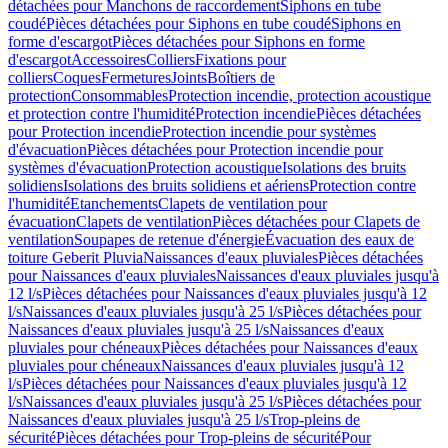
détachées pour Manchons de raccordement
Siphons en tube
coudé
Pièces détachées pour Siphons en tube coudé
Siphons en
forme d'escargot
Pièces détachées pour Siphons en forme
d'escargot
Accessoires
Colliers
Fixations pour
colliers
Coques
Fermetures
Joints
Boîtiers de
protection
Consommables
Protection incendie, protection acoustique
et protection contre l'humidité
Protection incendie
Pièces détachées
pour Protection incendie
Protection incendie pour systèmes
d'évacuation
Pièces détachées pour Protection incendie pour
systèmes d'évacuation
Protection acoustique
Isolations des bruits
solidiens
Isolations des bruits solidiens et aériens
Protection contre
l'humidité
Etanchements
Clapets de ventilation pour
évacuation
Clapets de ventilation
Pièces détachées pour Clapets de
ventilation
Soupapes de retenue d'énergie
Évacuation des eaux de
toiture Geberit Pluvia
Naissances d'eaux pluviales
Pièces détachées
pour Naissances d'eaux pluviales
Naissances d'eaux pluviales jusqu'à
12 l/s
Pièces détachées pour Naissances d'eaux pluviales jusqu'à 12
l/s
Naissances d'eaux pluviales jusqu'à 25 l/s
Pièces détachées pour
Naissances d'eaux pluviales jusqu'à 25 l/s
Naissances d'eaux
pluviales pour chéneaux
Pièces détachées pour Naissances d'eaux
pluviales pour chéneaux
Naissances d'eaux pluviales jusqu'à 12
l/s
Pièces détachées pour Naissances d'eaux pluviales jusqu'à 12
l/s
Naissances d'eaux pluviales jusqu'à 25 l/s
Pièces détachées pour
Naissances d'eaux pluviales jusqu'à 25 l/s
Trop-pleins de
sécurité
Pièces détachées pour Trop-pleins de sécurité
Pour