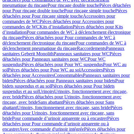
pneumatique du rinçage
Pour rinçage double touche
Pièces détachées
pour Pour rinçage double touche
Pour rinçage simple touche
Pièces
détachées pour Pour rinçage simple touche
Accessoires pour
commandes de WC
Pièces détachées pour Accessoires pour
commandes de WC
Kits d’installation
Pièces détachées pour Kits
d’installation
Pour commandes de WC à déclenchement électronique
du rinçage
Pièces détachées pour Pour commandes de WC à
déclenchement électronique du rinçage
Pour commandes de WC à
déclenchement pneumatique du rinçage
Raccordements
Panneaux
sanitaires Geberit Monolith
Panneaux sanitaires pour WC
Pièces
détachées pour Panneaux sanitaires pour WC
Pour WC
suspendus
Pièces détachées pour Pour WC suspendus
Pour WC au
sol
Pièces détachées pour Pour WC au sol
Accessoires
Pièces
détachées pour Accessoires
Consommables
Panneaux sanitaires pour
bidets
Pièces détachées pour Panneaux sanitaires pour bidets
Pour
bidets suspendus et au sol
Pièces détachées pour Pour bidets
suspendus et au sol
Urinoirs
Urinoirs, fonctionnement avec rinçage,
avec bride
Pièces détachées pour Urinoirs, fonctionnement avec
rinçage, avec bride
Sans abattant
Pièces détachées pour Sans
abattant
Urinoirs, fonctionnement avec rinçage, sans bride
Pièces
détachées pour Urinoirs, fonctionnement avec rinçage, sans
bride
Pour commande d’urinoir apparente ou à encastrer
Pièces
détachées pour Pour commande d’urinoir apparente ou à
encastrer
Avec commande d'urinoir intégrée
Pièces détachées pour