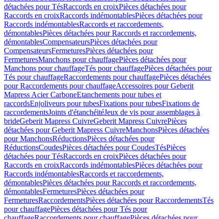
détachées pour Tés
Raccords en croix
Pièces détachées pour
Raccords en croix
Raccords indémontables
Pièces détachées pour
Raccords indémontables
Raccords et raccordements,
démontables
Pièces détachées pour Raccords et raccordements,
démontables
Compensateurs
Pièces détachées pour
Compensateurs
Fermetures
Pièces détachées pour
Fermetures
Manchons pour chauffage
Pièces détachées pour
Manchons pour chauffage
Tés pour chauffage
Pièces détachées pour
Tés pour chauffage
Raccordements pour chauffage
Pièces détachées
pour Raccordements pour chauffage
Accessoires pour Geberit
Mapress Acier Carbone
Etanchements pour tubes et
raccords
Enjoliveurs pour tubes
Fixations pour tubes
Fixations de
raccordements
Joints d'étanchéité
Jeux de vis pour assemblages à
bride
Geberit Mapress Cuivre
Geberit Mapress Cuivre
Pièces
détachées pour Geberit Mapress Cuivre
Manchons
Pièces détachées
pour Manchons
Réductions
Pièces détachées pour
Réductions
Coudes
Pièces détachées pour Coudes
Tés
Pièces
détachées pour Tés
Raccords en croix
Pièces détachées pour
Raccords en croix
Raccords indémontables
Pièces détachées pour
Raccords indémontables
Raccords et raccordements,
démontables
Pièces détachées pour Raccords et raccordements,
démontables
Fermetures
Pièces détachées pour
Fermetures
Raccordements
Pièces détachées pour Raccordements
Tés
pour chauffage
Pièces détachées pour Tés pour
chauffage
Raccordements pour chauffage
Pièces détachées pour