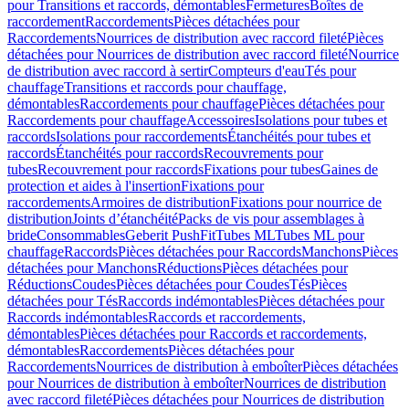
pour Transitions et raccords, démontables
Fermetures
Boîtes de
raccordement
Raccordements
Pièces détachées pour
Raccordements
Nourrices de distribution avec raccord fileté
Pièces
détachées pour Nourrices de distribution avec raccord fileté
Nourrice
de distribution avec raccord à sertir
Compteurs d'eau
Tés pour
chauffage
Transitions et raccords pour chauffage,
démontables
Raccordements pour chauffage
Pièces détachées pour
Raccordements pour chauffage
Accessoires
Isolations pour tubes et
raccords
Isolations pour raccordements
Étanchéités pour tubes et
raccords
Étanchéités pour raccords
Recouvrements pour
tubes
Recouvrement pour raccords
Fixations pour tubes
Gaines de
protection et aides à l'insertion
Fixations pour
raccordements
Armoires de distribution
Fixations pour nourrice de
distribution
Joints d’étanchéité
Packs de vis pour assemblages à
bride
Consommables
Geberit PushFit
Tubes ML
Tubes ML pour
chauffage
Raccords
Pièces détachées pour Raccords
Manchons
Pièces
détachées pour Manchons
Réductions
Pièces détachées pour
Réductions
Coudes
Pièces détachées pour Coudes
Tés
Pièces
détachées pour Tés
Raccords indémontables
Pièces détachées pour
Raccords indémontables
Raccords et raccordements,
démontables
Pièces détachées pour Raccords et raccordements,
démontables
Raccordements
Pièces détachées pour
Raccordements
Nourrices de distribution à emboîter
Pièces détachées
pour Nourrices de distribution à emboîter
Nourrices de distribution
avec raccord fileté
Pièces détachées pour Nourrices de distribution