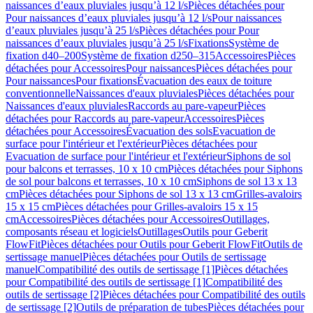
naissances d’eaux pluviales jusqu’à 12 l/s
Pièces détachées pour
Pour naissances d’eaux pluviales jusqu’à 12 l/s
Pour naissances
d’eaux pluviales jusqu’à 25 l/s
Pièces détachées pour Pour
naissances d’eaux pluviales jusqu’à 25 l/s
Fixations
Système de
fixation d40–200
Système de fixation d250–315
Accessoires
Pièces
détachées pour Accessoires
Pour naissances
Pièces détachées pour
Pour naissances
Pour fixations
Évacuation des eaux de toiture
conventionnelle
Naissances d'eaux pluviales
Pièces détachées pour
Naissances d'eaux pluviales
Raccords au pare-vapeur
Pièces
détachées pour Raccords au pare-vapeur
Accessoires
Pièces
détachées pour Accessoires
Évacuation des sols
Evacuation de
surface pour l'intérieur et l'extérieur
Pièces détachées pour
Evacuation de surface pour l'intérieur et l'extérieur
Siphons de sol
pour balcons et terrasses, 10 x 10 cm
Pièces détachées pour Siphons
de sol pour balcons et terrasses, 10 x 10 cm
Siphons de sol 13 x 13
cm
Pièces détachées pour Siphons de sol 13 x 13 cm
Grilles-avaloirs
15 x 15 cm
Pièces détachées pour Grilles-avaloirs 15 x 15
cm
Accessoires
Pièces détachées pour Accessoires
Outillages,
composants réseau et logiciels
Outillages
Outils pour Geberit
FlowFit
Pièces détachées pour Outils pour Geberit FlowFit
Outils de
sertissage manuel
Pièces détachées pour Outils de sertissage
manuel
Compatibilité des outils de sertissage [1]
Pièces détachées
pour Compatibilité des outils de sertissage [1]
Compatibilité des
outils de sertissage [2]
Pièces détachées pour Compatibilité des outils
de sertissage [2]
Outils de préparation de tubes
Pièces détachées pour