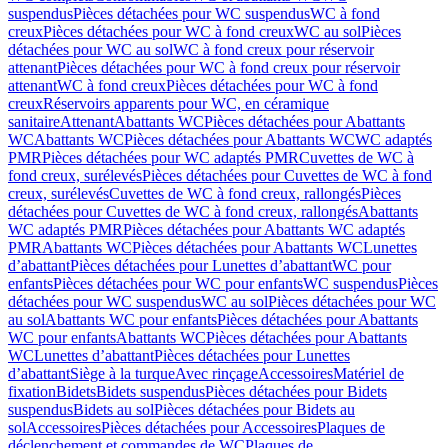
suspendus
Pièces détachées pour WC suspendus
WC à fond
creux
Pièces détachées pour WC à fond creux
WC au sol
Pièces
détachées pour WC au sol
WC à fond creux pour réservoir
attenant
Pièces détachées pour WC à fond creux pour réservoir
attenant
WC à fond creux
Pièces détachées pour WC à fond
creux
Réservoirs apparents pour WC, en céramique
sanitaire
Attenant
Abattants WC
Pièces détachées pour Abattants
WC
Abattants WC
Pièces détachées pour Abattants WC
WC adaptés
PMR
Pièces détachées pour WC adaptés PMR
Cuvettes de WC à
fond creux, surélevés
Pièces détachées pour Cuvettes de WC à fond
creux, surélevés
Cuvettes de WC à fond creux, rallongés
Pièces
détachées pour Cuvettes de WC à fond creux, rallongés
Abattants
WC adaptés PMR
Pièces détachées pour Abattants WC adaptés
PMR
Abattants WC
Pièces détachées pour Abattants WC
Lunettes
d’abattant
Pièces détachées pour Lunettes d’abattant
WC pour
enfants
Pièces détachées pour WC pour enfants
WC suspendus
Pièces
détachées pour WC suspendus
WC au sol
Pièces détachées pour WC
au sol
Abattants WC pour enfants
Pièces détachées pour Abattants
WC pour enfants
Abattants WC
Pièces détachées pour Abattants
WC
Lunettes d’abattant
Pièces détachées pour Lunettes
d’abattant
Siège à la turque
Avec rinçage
Accessoires
Matériel de
fixation
Bidets
Bidets suspendus
Pièces détachées pour Bidets
suspendus
Bidets au sol
Pièces détachées pour Bidets au
sol
Accessoires
Pièces détachées pour Accessoires
Plaques de
déclenchement et commandes de WC
Plaques de