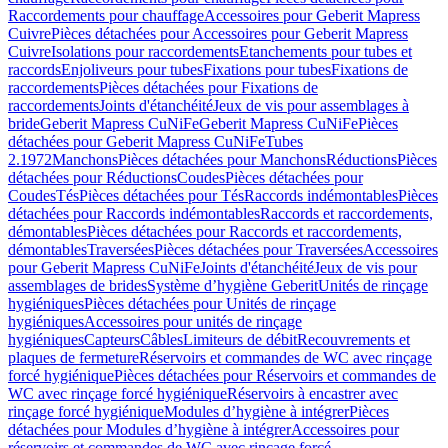
Raccordements pour chauffage
Accessoires pour Geberit Mapress
Cuivre
Pièces détachées pour Accessoires pour Geberit Mapress
Cuivre
Isolations pour raccordements
Etanchements pour tubes et
raccords
Enjoliveurs pour tubes
Fixations pour tubes
Fixations de
raccordements
Pièces détachées pour Fixations de
raccordements
Joints d'étanchéité
Jeux de vis pour assemblages à
bride
Geberit Mapress CuNiFe
Geberit Mapress CuNiFe
Pièces
détachées pour Geberit Mapress CuNiFe
Tubes
2.1972
Manchons
Pièces détachées pour Manchons
Réductions
Pièces
détachées pour Réductions
Coudes
Pièces détachées pour
Coudes
Tés
Pièces détachées pour Tés
Raccords indémontables
Pièces
détachées pour Raccords indémontables
Raccords et raccordements,
démontables
Pièces détachées pour Raccords et raccordements,
démontables
Traversées
Pièces détachées pour Traversées
Accessoires
pour Geberit Mapress CuNiFe
Joints d'étanchéité
Jeux de vis pour
assemblages de brides
Système d’hygiène Geberit
Unités de rinçage
hygiéniques
Pièces détachées pour Unités de rinçage
hygiéniques
Accessoires pour unités de rinçage
hygiéniques
Capteurs
Câbles
Limiteurs de débit
Recouvrements et
plaques de fermeture
Réservoirs et commandes de WC avec rinçage
forcé hygiénique
Pièces détachées pour Réservoirs et commandes de
WC avec rinçage forcé hygiénique
Réservoirs à encastrer avec
rinçage forcé hygiénique
Modules d’hygiène à intégrer
Pièces
détachées pour Modules d’hygiène à intégrer
Accessoires pour
réservoirs et commandes de WC avec rinçage forcé