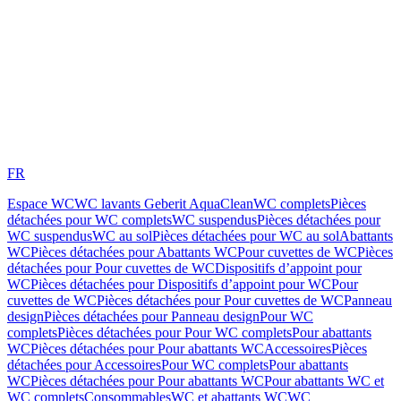
FR
Espace WC
WC lavants Geberit AquaClean
WC complets
Pièces
détachées pour WC complets
WC suspendus
Pièces détachées pour
WC suspendus
WC au sol
Pièces détachées pour WC au sol
Abattants
WC
Pièces détachées pour Abattants WC
Pour cuvettes de WC
Pièces
détachées pour Pour cuvettes de WC
Dispositifs d’appoint pour
WC
Pièces détachées pour Dispositifs d’appoint pour WC
Pour
cuvettes de WC
Pièces détachées pour Pour cuvettes de WC
Panneau
design
Pièces détachées pour Panneau design
Pour WC
complets
Pièces détachées pour Pour WC complets
Pour abattants
WC
Pièces détachées pour Pour abattants WC
Accessoires
Pièces
détachées pour Accessoires
Pour WC complets
Pour abattants
WC
Pièces détachées pour Pour abattants WC
Pour abattants WC et
WC complets
Consommables
WC et abattants WC
WC