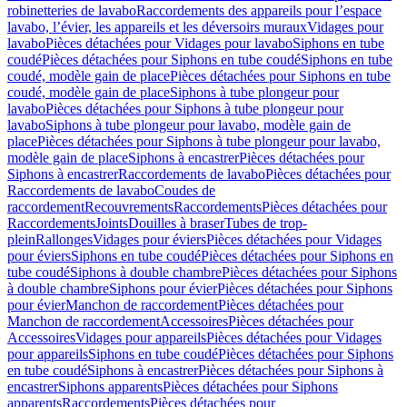
robinetteries de lavabo
Raccordements des appareils pour l’espace
lavabo, l’évier, les appareils et les déversoirs muraux
Vidages pour
lavabo
Pièces détachées pour Vidages pour lavabo
Siphons en tube
coudé
Pièces détachées pour Siphons en tube coudé
Siphons en tube
coudé, modèle gain de place
Pièces détachées pour Siphons en tube
coudé, modèle gain de place
Siphons à tube plongeur pour
lavabo
Pièces détachées pour Siphons à tube plongeur pour
lavabo
Siphons à tube plongeur pour lavabo, modèle gain de
place
Pièces détachées pour Siphons à tube plongeur pour lavabo,
modèle gain de place
Siphons à encastrer
Pièces détachées pour
Siphons à encastrer
Raccordements de lavabo
Pièces détachées pour
Raccordements de lavabo
Coudes de
raccordement
Recouvrements
Raccordements
Pièces détachées pour
Raccordements
Joints
Douilles à braser
Tubes de trop-
plein
Rallonges
Vidages pour éviers
Pièces détachées pour Vidages
pour éviers
Siphons en tube coudé
Pièces détachées pour Siphons en
tube coudé
Siphons à double chambre
Pièces détachées pour Siphons
à double chambre
Siphons pour évier
Pièces détachées pour Siphons
pour évier
Manchon de raccordement
Pièces détachées pour
Manchon de raccordement
Accessoires
Pièces détachées pour
Accessoires
Vidages pour appareils
Pièces détachées pour Vidages
pour appareils
Siphons en tube coudé
Pièces détachées pour Siphons
en tube coudé
Siphons à encastrer
Pièces détachées pour Siphons à
encastrer
Siphons apparents
Pièces détachées pour Siphons
apparents
Raccordements
Pièces détachées pour