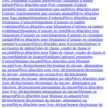
Avec commande d'urinoir intégrée
Pour commande d'urinoir
intégrée
Pièces détachées pour Pour commande d'urinoir
intégrée
Urinoirs, fonctionnement sans eau
Pièces détachées pour
Urinoirs, fonctionnement sans eau
Sans abattant
Pièces détachées
pour Sans abattant
Séparations d’urinoirs
Pièces détachées pour
Séparations d’urinoirs
Séparations d’urinoirs en matière
synthétique
Pièces détachées pour Séparations d’urinoirs en matière
synthétique
Séparations d’urinoirs en verre
Pièces détachées pour
Séparations d’urinoirs en verre
Séparations d’urinoirs en céramique
sanitaire
Pièces détachées pour Séparations d’urinoirs en céramique
sanitaire
Accessoires
Pièces détachées pour Accessoires
Siphons et
accessoires de siphon
Tubes de chasse, coudes de chasse et
raccords
Pièces détachées pour Tubes de chasse, coudes de chasse et
raccords
Matériel de fixation
Habillages latéraux
Commandes
dʼurinoir
Montage encastré
Pièces détachées pour Montage
encastré
Avec déclenchement électronique du rinçage, alimentation
sur secteur
Pièces détachées pour Avec déclenchement électronique
du rinçage, alimentation sur secteur
Avec déclenchement
électronique du rinçage, alimentation par piles
Pièces détachées pour
Avec déclenchement électronique du rinçage, alimentation par
piles
Avec déclenchement pneumatique du rinçage
Pièces détachées
pour Avec déclenchement pneumatique du rinçage
Montage en
apparent
Pièces détachées pour Montage en apparent
Avec
déclenchement électronique du rinçage, alimentation sur
secteur
Pièces détachées pour Avec déclenchement électronique du