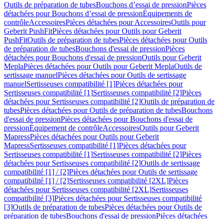
Outils de préparation de tubes
Bouchons d’essai de pression
Pièces
détachées pour Bouchons d’essai de pression
Équipements de
contrôle
Accessoires
Pièces détachées pour Accessoires
Outils pour
Geberit PushFit
Pièces détachées pour Outils pour Geberit
PushFit
Outils de préparation de tubes
Pièces détachées pour Outils
de préparation de tubes
Bouchons d'essai de pression
Pièces
détachées pour Bouchons d'essai de pression
Outils pour Geberit
Mepla
Pièces détachées pour Outils pour Geberit Mepla
Outils de
sertissage manuel
Pièces détachées pour Outils de sertissage
manuel
Sertisseuses compatibilité [1]
Pièces détachées pour
Sertisseuses compatibilité [1]
Sertisseuses compatibilité [2]
Pièces
détachées pour Sertisseuses compatibilité [2]
Outils de préparation de
tubes
Pièces détachées pour Outils de préparation de tubes
Bouchons
d'essai de pression
Pièces détachées pour Bouchons d'essai de
pression
Équipement de contrôle
Accessoires
Outils pour Geberit
Mapress
Pièces détachées pour Outils pour Geberit
Mapress
Sertisseuses compatibilité [1]
Pièces détachées pour
Sertisseuses compatibilité [1]
Sertisseuses compatibilité [2]
Pièces
détachées pour Sertisseuses compatibilité [2]
Outils de sertissage
compatibilité [1] / [2]
Pièces détachées pour Outils de sertissage
compatibilité [1] / [2]
Sertisseuses compatibilité [2XL]
Pièces
détachées pour Sertisseuses compatibilité [2XL]
Sertisseuses
compatibilité [3]
Pièces détachées pour Sertisseuses compatibilité
[3]
Outils de préparation de tubes
Pièces détachées pour Outils de
préparation de tubes
Bouchons d'essai de pression
Pièces détachées