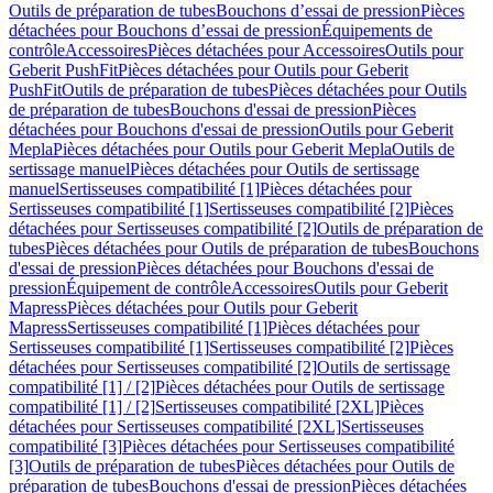
Outils de préparation de tubes
Bouchons d’essai de pression
Pièces
détachées pour Bouchons d’essai de pression
Équipements de
contrôle
Accessoires
Pièces détachées pour Accessoires
Outils pour
Geberit PushFit
Pièces détachées pour Outils pour Geberit
PushFit
Outils de préparation de tubes
Pièces détachées pour Outils
de préparation de tubes
Bouchons d'essai de pression
Pièces
détachées pour Bouchons d'essai de pression
Outils pour Geberit
Mepla
Pièces détachées pour Outils pour Geberit Mepla
Outils de
sertissage manuel
Pièces détachées pour Outils de sertissage
manuel
Sertisseuses compatibilité [1]
Pièces détachées pour
Sertisseuses compatibilité [1]
Sertisseuses compatibilité [2]
Pièces
détachées pour Sertisseuses compatibilité [2]
Outils de préparation de
tubes
Pièces détachées pour Outils de préparation de tubes
Bouchons
d'essai de pression
Pièces détachées pour Bouchons d'essai de
pression
Équipement de contrôle
Accessoires
Outils pour Geberit
Mapress
Pièces détachées pour Outils pour Geberit
Mapress
Sertisseuses compatibilité [1]
Pièces détachées pour
Sertisseuses compatibilité [1]
Sertisseuses compatibilité [2]
Pièces
détachées pour Sertisseuses compatibilité [2]
Outils de sertissage
compatibilité [1] / [2]
Pièces détachées pour Outils de sertissage
compatibilité [1] / [2]
Sertisseuses compatibilité [2XL]
Pièces
détachées pour Sertisseuses compatibilité [2XL]
Sertisseuses
compatibilité [3]
Pièces détachées pour Sertisseuses compatibilité
[3]
Outils de préparation de tubes
Pièces détachées pour Outils de
préparation de tubes
Bouchons d'essai de pression
Pièces détachées