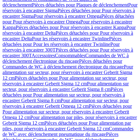
déclenchement
Pièces détachées pour Plaques de déclenchement
Pour
réservoirs à encastrer Sigma
Pièces détachées pour Pour réservoirs à
encastrer Sigma
Pour réservoirs à encastrer Omega
Pièces détachées
pour Pour réservoirs à encastrer Omega
Pour réservoirs à encastrer
Kappa
Pièces détachées pour Pour réservoirs à encastrer Kappa
Pour
réservoirs à encastrer Delta
Pièces détachées pour Pour réservoirs à
encastrer Delta
Pour les réservoirs à encastrer Twinline
Pièces
détachées pour Pour les réservoirs à encastrer Twinline
Pour
réservoirs à encastrer 300T
Pièces détachées pour Pour réservoirs à
encastrer 300T
Accessoires
Consommables
Commandes de WC à
déclenchement électronique du rinçage
Pièces détachées pour
Commandes de WC à déclenchement électronique du rinçage
Pour
alimentation sur secteur, pour réservoirs à encastrer Geberit Sigma
12 cm
Pièces détachées pour Pour alimentation sur secteur, pour
réservoirs à encastrer Geberit Sigma 12 cm
Pour alimentation sur
secteur, pour réservoirs à encastrer Geberit Sigma 8 cm
Pièces
détachées pour Pour alimentation sur secteur, pour réservoirs à
encastrer Geberit Sigma 8 cm
Pour alimentation sur secteur, pour
réservoirs à encastrer Geberit Omega 12 cm
Pièces détachées pour
Pour alimentation sur secteur, pour réservoirs à encastrer Geberit
Omega 12 cm
Pour alimentation par piles, pour réservoirs à encastrer
Geberit Sigma 12 cm
Pièces détachées pour Pour alimentation par
piles, pour réservoirs à encastrer Geberit Sigma 12 cm
Commandes
de WC avec déclenchement pneumatique du rinçage
Pièces
détachées pour Commandes de WC avec déclenchement