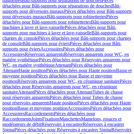
baignoires
Bâti-supports pour séparations de douches
Pièces
détachées pour Bâti-supports pour séparations de douches
Bâti-
supports pour déversoirs muraux
Pièces détachées pour Bâti-supports
pour déversoirs muraux
Bâti-supports pour robinetteries
Pièces
détachées pour Bâti-supports pour robinetteries
Bâti-supports pour
machines à laver et lave-vaisselle
Pièces détachées pour Bâti-
supports pour machines à laver et lave-vaisselle
Bâti-supports pour
charges de console
Pièces détachées pour Bâti-supports pour charges
de console
Bâti-supports pour éviers
Pièces détachées pour Bâti-
supports pour éviers
Accessoires
Pièces détachées pour
Accessoires
Réservoirs apparents
Réservoirs apparents pour WC, en
matière synthétique
Pièces détachées pour Réservoirs apparents pour
WC, en matière synthétique
Attenant
Pièces détachées pour
Attenant
Haute position
Pièces détachées pour Haute position
Basse et
moyenne position
Pièces détachées pour Basse et moyenne
position
Réservoirs apparents pour WC, en céramique sanitaire
Pièces
détachées pour Réservoirs apparents pour WC, en céramique
sanitaire
Attenant
Pièces détachées pour Attenant
Tubes de chasse
pour réservoirs apparents
Pièces détachées pour Tubes de chasse
pour réservoirs apparents
Haute position
Pièces détachées pour Haute
position
Basse et moyenne position
Accessoires
Pièces détachées pour
Accessoires
Raccordements
Pièces détachées pour
Raccordements
Joints
Fixations
Manchettes
Mamelons, rosaces et
modérateurs de débit
Réservoirs à encastrer
Réservoirs à encastrer
Sigma
Pièces détachées pour Réservoirs à encastrer Sigma
Réservoirs