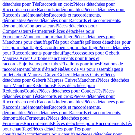
détachées pour Tés
Raccords en croix
Pièces détachées pour
Raccords en croix
Raccords indémontables
Pièces détachées pour
Raccords indémontables
Raccords et raccordements,
démontables
Pièces détachées pour Raccords et raccordements,
démontables
Compensateurs
Pièces détachées pour
Compensateurs
Fermetures
Pièces détachées pour
Fermetures
Manchons pour chauffage
Pièces détachées pour
Manchons pour chauffage
Tés pour chauffage
Pièces détachées pour
Tés pour chauffage
Raccordements pour chauffage
Pièces détachées
pour Raccordements pour chauffage
Accessoires pour Geberit
Mapress Acier Carbone
Etanchements pour tubes et
raccords
Enjoliveurs pour tubes
Fixations pour tubes
Fixations de
raccordements
Joints d'étanchéité
Jeux de vis pour assemblages à
bride
Geberit Mapress Cuivre
Geberit Mapress Cuivre
Pièces
détachées pour Geberit Mapress Cuivre
Manchons
Pièces détachées
pour Manchons
Réductions
Pièces détachées pour
Réductions
Coudes
Pièces détachées pour Coudes
Tés
Pièces
détachées pour Tés
Raccords en croix
Pièces détachées pour
Raccords en croix
Raccords indémontables
Pièces détachées pour
Raccords indémontables
Raccords et raccordements,
démontables
Pièces détachées pour Raccords et raccordements,
démontables
Fermetures
Pièces détachées pour
Fermetures
Raccordements
Pièces détachées pour Raccordements
Tés
pour chauffage
Pièces détachées pour Tés pour
chauffage
Raccordements pour chauffage
Pièces détachées pour