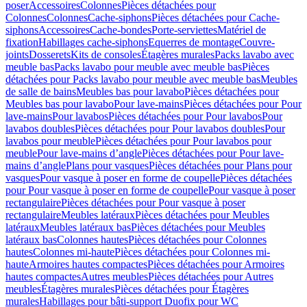
poser
Accessoires
Colonnes
Pièces détachées pour
Colonnes
Colonnes
Cache-siphons
Pièces détachées pour Cache-
siphons
Accessoires
Cache-bondes
Porte-serviettes
Matériel de
fixation
Habillages cache-siphons
Equerres de montage
Couvre-
joints
Dosserets
Kits de consoles
Étagères murales
Packs lavabo avec
meuble bas
Packs lavabo pour meuble avec meuble bas
Pièces
détachées pour Packs lavabo pour meuble avec meuble bas
Meubles
de salle de bains
Meubles bas pour lavabo
Pièces détachées pour
Meubles bas pour lavabo
Pour lave-mains
Pièces détachées pour Pour
lave-mains
Pour lavabos
Pièces détachées pour Pour lavabos
Pour
lavabos doubles
Pièces détachées pour Pour lavabos doubles
Pour
lavabos pour meuble
Pièces détachées pour Pour lavabos pour
meuble
Pour lave-mains d’angle
Pièces détachées pour Pour lave-
mains d’angle
Plans pour vasques
Pièces détachées pour Plans pour
vasques
Pour vasque à poser en forme de coupelle
Pièces détachées
pour Pour vasque à poser en forme de coupelle
Pour vasque à poser
rectangulaire
Pièces détachées pour Pour vasque à poser
rectangulaire
Meubles latéraux
Pièces détachées pour Meubles
latéraux
Meubles latéraux bas
Pièces détachées pour Meubles
latéraux bas
Colonnes hautes
Pièces détachées pour Colonnes
hautes
Colonnes mi-haute
Pièces détachées pour Colonnes mi-
haute
Armoires hautes compactes
Pièces détachées pour Armoires
hautes compactes
Autres meubles
Pièces détachées pour Autres
meubles
Étagères murales
Pièces détachées pour Étagères
murales
Habillages pour bâti-support Duofix pour WC