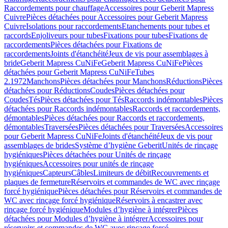
Raccordements pour chauffage
Accessoires pour Geberit Mapress
Cuivre
Pièces détachées pour Accessoires pour Geberit Mapress
Cuivre
Isolations pour raccordements
Etanchements pour tubes et
raccords
Enjoliveurs pour tubes
Fixations pour tubes
Fixations de
raccordements
Pièces détachées pour Fixations de
raccordements
Joints d'étanchéité
Jeux de vis pour assemblages à
bride
Geberit Mapress CuNiFe
Geberit Mapress CuNiFe
Pièces
détachées pour Geberit Mapress CuNiFe
Tubes
2.1972
Manchons
Pièces détachées pour Manchons
Réductions
Pièces
détachées pour Réductions
Coudes
Pièces détachées pour
Coudes
Tés
Pièces détachées pour Tés
Raccords indémontables
Pièces
détachées pour Raccords indémontables
Raccords et raccordements,
démontables
Pièces détachées pour Raccords et raccordements,
démontables
Traversées
Pièces détachées pour Traversées
Accessoires
pour Geberit Mapress CuNiFe
Joints d'étanchéité
Jeux de vis pour
assemblages de brides
Système d’hygiène Geberit
Unités de rinçage
hygiéniques
Pièces détachées pour Unités de rinçage
hygiéniques
Accessoires pour unités de rinçage
hygiéniques
Capteurs
Câbles
Limiteurs de débit
Recouvrements et
plaques de fermeture
Réservoirs et commandes de WC avec rinçage
forcé hygiénique
Pièces détachées pour Réservoirs et commandes de
WC avec rinçage forcé hygiénique
Réservoirs à encastrer avec
rinçage forcé hygiénique
Modules d’hygiène à intégrer
Pièces
détachées pour Modules d’hygiène à intégrer
Accessoires pour
réservoirs et commandes de WC avec rinçage forcé