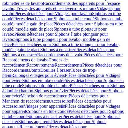
robinetteries de lavabo
Raccordements des appareils pour l’espace
lavabo, l’évier, les appareils et les déversoirs muraux
Vidages pour
lavabo
Pièces détachées pour Vidages pour lavabo
Siphons en tube
coudé
Pièces détachées pour Siphons en tube coudé
Siphons en tube
coudé, modèle gain de place
Pièces détachées pour Siphons en tube
coudé, modèle gain de place
Siphons à tube plongeur pour
lavabo
Pièces détachées pour Siphons à tube plongeur pour
lavabo
Siphons à tube plongeur pour lavabo, modèle gain de
place
Pièces détachées pour Siphons à tube plongeur pour lavabo,
modèle gain de place
Siphons à encastrer
Pièces détachées pour
Siphons à encastrer
Raccordements de lavabo
Pièces détachées pour
Raccordements de lavabo
Coudes de
raccordement
Recouvrements
Raccordements
Pièces détachées pour
Raccordements
Joints
Douilles à braser
Tubes de trop-
plein
Rallonges
Vidages pour éviers
Pièces détachées pour Vidages
pour éviers
Siphons en tube coudé
Pièces détachées pour Siphons en
tube coudé
Siphons à double chambre
Pièces détachées pour Siphons
à double chambre
Siphons pour évier
Pièces détachées pour Siphons
pour évier
Manchon de raccordement
Pièces détachées pour
Manchon de raccordement
Accessoires
Pièces détachées pour
Accessoires
Vidages pour appareils
Pièces détachées pour Vidages
pour appareils
Siphons en tube coudé
Pièces détachées pour Siphons
en tube coudé
Siphons à encastrer
Pièces détachées pour Siphons à
encastrer
Siphons apparents
Pièces détachées pour Siphons
apparents
Raccordements
Pièces détachées pour