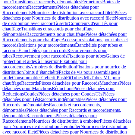
pour Transitions et raccords, démontables
Fermetures
Boîtes de
raccordement
Raccordements
Pièces détachées pour
Raccordements
Nourrices de distribution avec raccord fileté
Pièces
détachées pour Nourrices de distribution avec raccord fileté
Nourrice
de distribution avec raccord à sertir
Compteurs d'eau
Tés pour
chauffage
Transitions et raccords pour chauffage,
démontables
Raccordements pour chauffage
Pièces détachées pour
Raccordements pour chauffage
Accessoires
Isolations pour tubes et
raccords
Isolations pour raccordements
Étanchéités pour tubes et
raccords
Étanchéités pour raccords
Recouvrements pour
tubes
Recouvrement pour raccords
Fixations pour tubes
Gaines de
protection et aides à l'insertion
Fixations pour
raccordements
Armoires de distribution
Fixations pour nourrice de
distribution
Joints d’étanchéité
Packs de vis pour assemblages à
bride
Consommables
Geberit PushFit
Tubes ML
Tubes ML pour
chauffage
Raccords
Pièces détachées pour Raccords
Manchons
Pièces
détachées pour Manchons
Réductions
Pièces détachées pour
Réductions
Coudes
Pièces détachées pour Coudes
Tés
Pièces
détachées pour Tés
Raccords indémontables
Pièces détachées pour
Raccords indémontables
Raccords et raccordements,
démontables
Pièces détachées pour Raccords et raccordements,
démontables
Raccordements
Pièces détachées pour
Raccordements
Nourrices de distribution à emboîter
Pièces détachées
pour Nourrices de distribution à emboîter
Nourrices de distribution
avec raccord fileté
Pièces détachées pour Nourrices de distribution