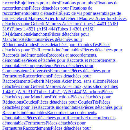
raccords
Enjoliveurs pour tubes
Fixations pour tubes
Fixations de
raccordements
Pièces détachées pour Fixations de
raccordements
Joints d'étanchéité
Jeux de vis pour assemblages de
brides
Geberit Mapress Acier Inox
Geberit Mapress Acier Inox
Pièces
détachées pour Geberit Mapress Acier Inox
Tubes 1.4401 (AISI
316)
Tubes 1.4521 (AISI 444)
Tubes 1.4301 (AISI
304)
Mamelons
Manchons
Pièces détachées pour
Manchons
Réductions
Pièces détachées pour
Réductions
Coudes
Pièces détachées pour Coudes
Tés
Pièces
détachées pour Tés
Raccords indémontables
Pièces détachées pour
Raccords indémontables
Raccords et raccordements,
démontables
Pièces détachées pour Raccords et raccordements,
démontables
Compensateurs
Pièces détachées pour
Compensateurs
Traversées
Fermetures
Pièces détachées pour
Fermetures
Raccordements
Pièces détachées pour
Raccordements
Geberit Mapress Acier Inox, sans silicone
Pièces
détachées pour Geberit Mapress Acier Inox, sans silicone
Tubes
1.4401 (AISI 316)
Tubes 1.4521 (AISI 444)
Manchons
Pièces
détachées pour Manchons
Réductions
Pièces détachées pour
Réductions
Coudes
Pièces détachées pour Coudes
Tés
Pièces
détachées pour Tés
Raccords indémontables
Pièces détachées pour
Raccords indémontables
Raccords et raccordements,
démontables
Pièces détachées pour Raccords et raccordements,
démontables
Fermetures
Pièces détachées pour
Fermetures
Raccordements
Pièces détachées pour