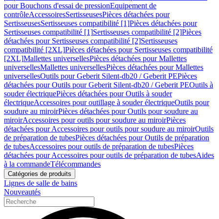
pour Bouchons d'essai de pression
Equipement de
contrôle
Accessoires
Sertisseuses
Pièces détachées pour
Sertisseuses
Sertisseuses compatibilité [1]
Pièces détachées pour
Sertisseuses compatibilité [1]
Sertisseuses compatibilité [2]
Pièces
détachées pour Sertisseuses compatibilité [2]
Sertisseuses
compatibilité [2XL]
Pièces détachées pour Sertisseuses compatibilité
[2XL]
Mallettes universelles
Pièces détachées pour Mallettes
universelles
Mallettes universelles
Pièces détachées pour Mallettes
universelles
Outils pour Geberit Silent-db20 / Geberit PE
Pièces
détachées pour Outils pour Geberit Silent-db20 / Geberit PE
Outils à
souder électrique
Pièces détachées pour Outils à souder
électrique
Accessoires pour outillage à souder électrique
Outils pour
soudure au miroir
Pièces détachées pour Outils pour soudure au
miroir
Accessoires pour outils pour soudure au miroir
Pièces
détachées pour Accessoires pour outils pour soudure au miroir
Outils
de préparation de tubes
Pièces détachées pour Outils de préparation
de tubes
Accessoires pour outils de préparation de tubes
Pièces
détachées pour Accessoires pour outils de préparation de tubes
Aides
à la commande
Télécommandes
Catégories de produits
Lignes de salle de bains
Nouveautés