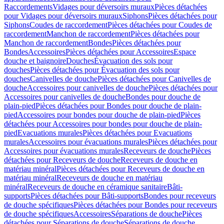
Raccordements
Vidages pour déversoirs muraux
Pièces détachées
pour Vidages pour déversoirs muraux
Siphons
Pièces détachées pour
Siphons
Coudes de raccordement
Pièces détachées pour Coudes de
raccordement
Manchon de raccordement
Pièces détachées pour
Manchon de raccordement
Bondes
Pièces détachées pour
Bondes
Accessoires
Pièces détachées pour Accessoires
Espace
douche et baignoire
Douches
Évacuation des sols pour
douches
Pièces détachées pour Évacuation des sols pour
douches
Canivelles de douche
Pièces détachées pour Canivelles de
douche
Accessoires pour canivelles de douche
Pièces détachées pour
Accessoires pour canivelles de douche
Bondes pour douche de
plain-pied
Pièces détachées pour Bondes pour douche de plain-
pied
Accessoires pour bondes pour douche de plain-pied
Pièces
détachées pour Accessoires pour bondes pour douche de plain-
pied
Evacuations murales
Pièces détachées pour Evacuations
murales
Accessoires pour évacuations murales
Pièces détachées pour
Accessoires pour évacuations murales
Receveurs de douche
Pièces
détachées pour Receveurs de douche
Receveurs de douche en
matériau minéral
Pièces détachées pour Receveurs de douche en
matériau minéral
Receveurs de douche en matériau
minéral
Receveurs de douche en céramique sanitaire
Bâti-
supports
Pièces détachées pour Bâti-supports
Bondes pour receveurs
de douche spécifiques
Pièces détachées pour Bondes pour receveurs
de douche spécifiques
Accessoires
Séparations de douche
Pièces
détachées pour Séparations de douche
Séparations de douche