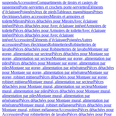
suspendu
Accessoires
Compartiments de tiroirs et casiers de
rangement
Porte-serviettes et crochets porte-serviettes
Éléments
d’éclairage
Poignées
Jeux de pieds
Tableaux magnétiques
Prises
électriques
Autres accessoires
Miroirs et armoires et
toilette
Miroirs
Pièces détachées pour Miroirs
Avec éclairage
intégré
Pièces détachées pour Avec éclairage intégré
Armoires de
toilette
Pièces détachées pour Armoires de toilette
Avec éclairage
intégré
Pièces détachées pour Avec éclairage
intégré
Accessoires
Éléments d’éclairage
Poignées
Autres
accessoires
Prises électriques
Robinetteries
Robinetteries de
lavabo
Pièces détachées pour Robinetteries de lavabo
Montage sur
gorge, alimentation sur secteur
Pièces détachées pour Montage sur
gorge, alimentation sur secteur
Montage sur gorge, alimentation par
piles
Pièces détachées pour Montage sur gorge, alimentation par
piles
Montage sur gorge, alimentation par générateur
Pièces détachées
pour Montage sur gorge, alimentation par générateur
Montage sur
gorge, robinet mitigeur
Pièces détachées pour Montage sur gorge,
robinet mitigeur
Montage mural, alimentation sur secteur
Pièces
détachées pour Montage mural, alimentation sur secteur
Montage
mural, alimentation par piles
Pièces détachées pour Montage mural,
alimentation par piles
Montage mural, alimentation par
générateur
Pièces détachées pour Montage mural, alimentation par
générateur
Montage mural, robinet mélangeur
Pièces détachées pour
Montage mural, robinet mélangeur
Accessoires
Pièces détachées pour
Accessoires
Pour robinetteries de lavabo
Pièces détachées pour Pour