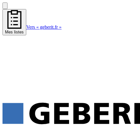
Vers « geberit.fr »
Mes listes