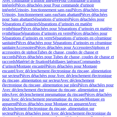
Avec commande d'urinoir intégrée
Pour commande d'urinoir
intégrée
Pièces détachées pour Pour commande d'urinoir
intégrée
Urinoirs, fonctionnement sans eau
Pièces détachées pour
Urinoirs, fonctionnement sans eau
Sans abattant
Pièces détachées
pour Sans abattant
Séparations d’urinoirs
Pièces détachées pour
Séparations d’urinoirs
Séparations d’urinoirs en matière
synthétique
Pièces détachées pour Séparations d’urinoirs en matière
synthétique
Séparations d’urinoirs en verre
Pièces détachées pour
Séparations d’urinoirs en verre
Séparations d’urinoirs en céramique
sanitaire
Pièces détachées pour Séparations d’urinoirs en céramique
sanitaire
Accessoires
Pièces détachées pour Accessoires
Siphons et
accessoires de siphon
Tubes de chasse, coudes de chasse et
raccords
Pièces détachées pour Tubes de chasse, coudes de chasse et
raccords
Matériel de fixation
Habillages latéraux
Commandes
dʼurinoir
Montage encastré
Pièces détachées pour Montage
encastré
Avec déclenchement électronique du rinçage, alimentation
sur secteur
Pièces détachées pour Avec déclenchement électronique
du rinçage, alimentation sur secteur
Avec déclenchement
électronique du rinçage, alimentation par piles
Pièces détachées pour
Avec déclenchement électronique du rinçage, alimentation par
piles
Avec déclenchement pneumatique du rinçage
Pièces détachées
pour Avec déclenchement pneumatique du rinçage
Montage en
apparent
Pièces détachées pour Montage en apparent
Avec
déclenchement électronique du rinçage, alimentation sur
secteur
Pièces détachées pour Avec déclenchement électronique du