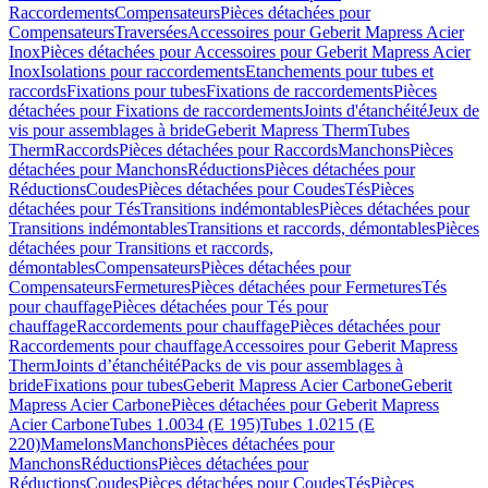
Raccordements
Compensateurs
Pièces détachées pour
Compensateurs
Traversées
Accessoires pour Geberit Mapress Acier
Inox
Pièces détachées pour Accessoires pour Geberit Mapress Acier
Inox
Isolations pour raccordements
Etanchements pour tubes et
raccords
Fixations pour tubes
Fixations de raccordements
Pièces
détachées pour Fixations de raccordements
Joints d'étanchéité
Jeux de
vis pour assemblages à bride
Geberit Mapress Therm
Tubes
Therm
Raccords
Pièces détachées pour Raccords
Manchons
Pièces
détachées pour Manchons
Réductions
Pièces détachées pour
Réductions
Coudes
Pièces détachées pour Coudes
Tés
Pièces
détachées pour Tés
Transitions indémontables
Pièces détachées pour
Transitions indémontables
Transitions et raccords, démontables
Pièces
détachées pour Transitions et raccords,
démontables
Compensateurs
Pièces détachées pour
Compensateurs
Fermetures
Pièces détachées pour Fermetures
Tés
pour chauffage
Pièces détachées pour Tés pour
chauffage
Raccordements pour chauffage
Pièces détachées pour
Raccordements pour chauffage
Accessoires pour Geberit Mapress
Therm
Joints d’étanchéité
Packs de vis pour assemblages à
bride
Fixations pour tubes
Geberit Mapress Acier Carbone
Geberit
Mapress Acier Carbone
Pièces détachées pour Geberit Mapress
Acier Carbone
Tubes 1.0034 (E 195)
Tubes 1.0215 (E
220)
Mamelons
Manchons
Pièces détachées pour
Manchons
Réductions
Pièces détachées pour
Réductions
Coudes
Pièces détachées pour Coudes
Tés
Pièces