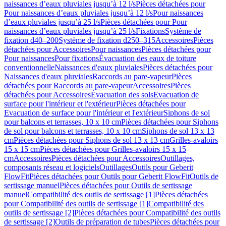
naissances d’eaux pluviales jusqu’à 12 l/s
Pièces détachées pour
Pour naissances d’eaux pluviales jusqu’à 12 l/s
Pour naissances
d’eaux pluviales jusqu’à 25 l/s
Pièces détachées pour Pour
naissances d’eaux pluviales jusqu’à 25 l/s
Fixations
Système de
fixation d40–200
Système de fixation d250–315
Accessoires
Pièces
détachées pour Accessoires
Pour naissances
Pièces détachées pour
Pour naissances
Pour fixations
Évacuation des eaux de toiture
conventionnelle
Naissances d'eaux pluviales
Pièces détachées pour
Naissances d'eaux pluviales
Raccords au pare-vapeur
Pièces
détachées pour Raccords au pare-vapeur
Accessoires
Pièces
détachées pour Accessoires
Évacuation des sols
Evacuation de
surface pour l'intérieur et l'extérieur
Pièces détachées pour
Evacuation de surface pour l'intérieur et l'extérieur
Siphons de sol
pour balcons et terrasses, 10 x 10 cm
Pièces détachées pour Siphons
de sol pour balcons et terrasses, 10 x 10 cm
Siphons de sol 13 x 13
cm
Pièces détachées pour Siphons de sol 13 x 13 cm
Grilles-avaloirs
15 x 15 cm
Pièces détachées pour Grilles-avaloirs 15 x 15
cm
Accessoires
Pièces détachées pour Accessoires
Outillages,
composants réseau et logiciels
Outillages
Outils pour Geberit
FlowFit
Pièces détachées pour Outils pour Geberit FlowFit
Outils de
sertissage manuel
Pièces détachées pour Outils de sertissage
manuel
Compatibilité des outils de sertissage [1]
Pièces détachées
pour Compatibilité des outils de sertissage [1]
Compatibilité des
outils de sertissage [2]
Pièces détachées pour Compatibilité des outils
de sertissage [2]
Outils de préparation de tubes
Pièces détachées pour