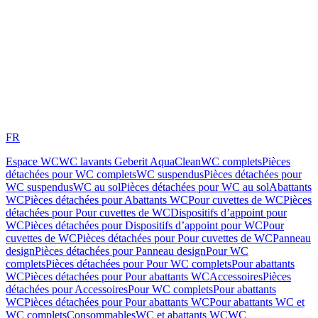
FR
Espace WC
WC lavants Geberit AquaClean
WC complets
Pièces
détachées pour WC complets
WC suspendus
Pièces détachées pour
WC suspendus
WC au sol
Pièces détachées pour WC au sol
Abattants
WC
Pièces détachées pour Abattants WC
Pour cuvettes de WC
Pièces
détachées pour Pour cuvettes de WC
Dispositifs d’appoint pour
WC
Pièces détachées pour Dispositifs d’appoint pour WC
Pour
cuvettes de WC
Pièces détachées pour Pour cuvettes de WC
Panneau
design
Pièces détachées pour Panneau design
Pour WC
complets
Pièces détachées pour Pour WC complets
Pour abattants
WC
Pièces détachées pour Pour abattants WC
Accessoires
Pièces
détachées pour Accessoires
Pour WC complets
Pour abattants
WC
Pièces détachées pour Pour abattants WC
Pour abattants WC et
WC complets
Consommables
WC et abattants WC
WC