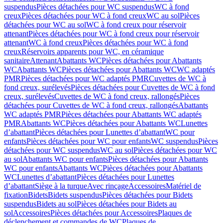
suspendus
Pièces détachées pour WC suspendus
WC à fond
creux
Pièces détachées pour WC à fond creux
WC au sol
Pièces
détachées pour WC au sol
WC à fond creux pour réservoir
attenant
Pièces détachées pour WC à fond creux pour réservoir
attenant
WC à fond creux
Pièces détachées pour WC à fond
creux
Réservoirs apparents pour WC, en céramique
sanitaire
Attenant
Abattants WC
Pièces détachées pour Abattants
WC
Abattants WC
Pièces détachées pour Abattants WC
WC adaptés
PMR
Pièces détachées pour WC adaptés PMR
Cuvettes de WC à
fond creux, surélevés
Pièces détachées pour Cuvettes de WC à fond
creux, surélevés
Cuvettes de WC à fond creux, rallongés
Pièces
détachées pour Cuvettes de WC à fond creux, rallongés
Abattants
WC adaptés PMR
Pièces détachées pour Abattants WC adaptés
PMR
Abattants WC
Pièces détachées pour Abattants WC
Lunettes
d’abattant
Pièces détachées pour Lunettes d’abattant
WC pour
enfants
Pièces détachées pour WC pour enfants
WC suspendus
Pièces
détachées pour WC suspendus
WC au sol
Pièces détachées pour WC
au sol
Abattants WC pour enfants
Pièces détachées pour Abattants
WC pour enfants
Abattants WC
Pièces détachées pour Abattants
WC
Lunettes d’abattant
Pièces détachées pour Lunettes
d’abattant
Siège à la turque
Avec rinçage
Accessoires
Matériel de
fixation
Bidets
Bidets suspendus
Pièces détachées pour Bidets
suspendus
Bidets au sol
Pièces détachées pour Bidets au
sol
Accessoires
Pièces détachées pour Accessoires
Plaques de
déclenchement et commandes de WC
Plaques de