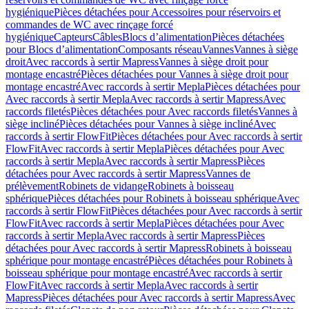
hygiénique
Pièces détachées pour Accessoires pour réservoirs et
commandes de WC avec rinçage forcé
hygiénique
Capteurs
Câbles
Blocs d’alimentation
Pièces détachées
pour Blocs d’alimentation
Composants réseau
Vannes
Vannes à siège
droit
Avec raccords à sertir Mapress
Vannes à siège droit pour
montage encastré
Pièces détachées pour Vannes à siège droit pour
montage encastré
Avec raccords à sertir Mepla
Pièces détachées pour
Avec raccords à sertir Mepla
Avec raccords à sertir Mapress
Avec
raccords filetés
Pièces détachées pour Avec raccords filetés
Vannes à
siège incliné
Pièces détachées pour Vannes à siège incliné
Avec
raccords à sertir FlowFit
Pièces détachées pour Avec raccords à sertir
FlowFit
Avec raccords à sertir Mepla
Pièces détachées pour Avec
raccords à sertir Mepla
Avec raccords à sertir Mapress
Pièces
détachées pour Avec raccords à sertir Mapress
Vannes de
prélèvement
Robinets de vidange
Robinets à boisseau
sphérique
Pièces détachées pour Robinets à boisseau sphérique
Avec
raccords à sertir FlowFit
Pièces détachées pour Avec raccords à sertir
FlowFit
Avec raccords à sertir Mepla
Pièces détachées pour Avec
raccords à sertir Mepla
Avec raccords à sertir Mapress
Pièces
détachées pour Avec raccords à sertir Mapress
Robinets à boisseau
sphérique pour montage encastré
Pièces détachées pour Robinets à
boisseau sphérique pour montage encastré
Avec raccords à sertir
FlowFit
Avec raccords à sertir Mepla
Avec raccords à sertir
Mapress
Pièces détachées pour Avec raccords à sertir Mapress
Avec