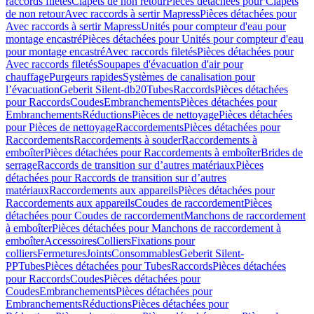
raccords filetés
Clapets de non retour
Pièces détachées pour Clapets
de non retour
Avec raccords à sertir Mapress
Pièces détachées pour
Avec raccords à sertir Mapress
Unités pour compteur d'eau pour
montage encastré
Pièces détachées pour Unités pour compteur d'eau
pour montage encastré
Avec raccords filetés
Pièces détachées pour
Avec raccords filetés
Soupapes d'évacuation d'air pour
chauffage
Purgeurs rapides
Systèmes de canalisation pour
l’évacuation
Geberit Silent-db20
Tubes
Raccords
Pièces détachées
pour Raccords
Coudes
Embranchements
Pièces détachées pour
Embranchements
Réductions
Pièces de nettoyage
Pièces détachées
pour Pièces de nettoyage
Raccordements
Pièces détachées pour
Raccordements
Raccordements à souder
Raccordements à
emboîter
Pièces détachées pour Raccordements à emboîter
Brides de
serrage
Raccords de transition sur d’autres matériaux
Pièces
détachées pour Raccords de transition sur d’autres
matériaux
Raccordements aux appareils
Pièces détachées pour
Raccordements aux appareils
Coudes de raccordement
Pièces
détachées pour Coudes de raccordement
Manchons de raccordement
à emboîter
Pièces détachées pour Manchons de raccordement à
emboîter
Accessoires
Colliers
Fixations pour
colliers
Fermetures
Joints
Consommables
Geberit Silent-
PP
Tubes
Pièces détachées pour Tubes
Raccords
Pièces détachées
pour Raccords
Coudes
Pièces détachées pour
Coudes
Embranchements
Pièces détachées pour
Embranchements
Réductions
Pièces détachées pour