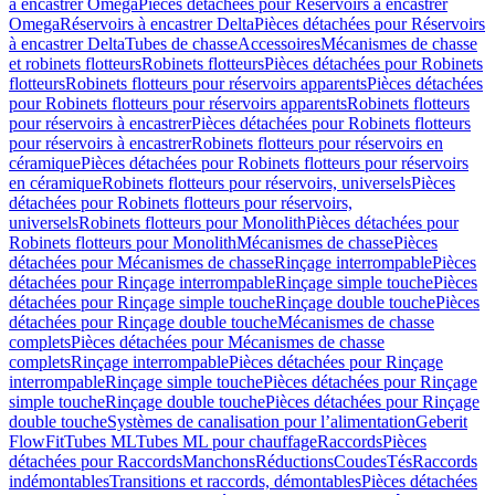
à encastrer Omega
Pièces détachées pour Réservoirs à encastrer
Omega
Réservoirs à encastrer Delta
Pièces détachées pour Réservoirs
à encastrer Delta
Tubes de chasse
Accessoires
Mécanismes de chasse
et robinets flotteurs
Robinets flotteurs
Pièces détachées pour Robinets
flotteurs
Robinets flotteurs pour réservoirs apparents
Pièces détachées
pour Robinets flotteurs pour réservoirs apparents
Robinets flotteurs
pour réservoirs à encastrer
Pièces détachées pour Robinets flotteurs
pour réservoirs à encastrer
Robinets flotteurs pour réservoirs en
céramique
Pièces détachées pour Robinets flotteurs pour réservoirs
en céramique
Robinets flotteurs pour réservoirs, universels
Pièces
détachées pour Robinets flotteurs pour réservoirs,
universels
Robinets flotteurs pour Monolith
Pièces détachées pour
Robinets flotteurs pour Monolith
Mécanismes de chasse
Pièces
détachées pour Mécanismes de chasse
Rinçage interrompable
Pièces
détachées pour Rinçage interrompable
Rinçage simple touche
Pièces
détachées pour Rinçage simple touche
Rinçage double touche
Pièces
détachées pour Rinçage double touche
Mécanismes de chasse
complets
Pièces détachées pour Mécanismes de chasse
complets
Rinçage interrompable
Pièces détachées pour Rinçage
interrompable
Rinçage simple touche
Pièces détachées pour Rinçage
simple touche
Rinçage double touche
Pièces détachées pour Rinçage
double touche
Systèmes de canalisation pour l’alimentation
Geberit
FlowFit
Tubes ML
Tubes ML pour chauffage
Raccords
Pièces
détachées pour Raccords
Manchons
Réductions
Coudes
Tés
Raccords
indémontables
Transitions et raccords, démontables
Pièces détachées