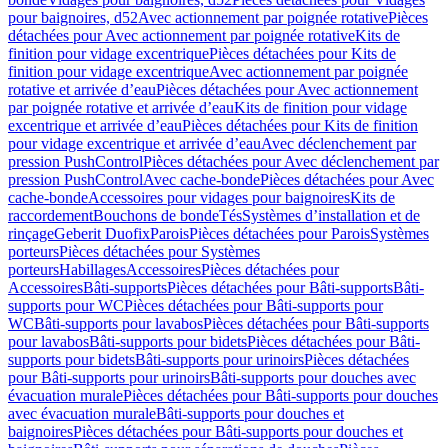
pour baignoires, d52
Avec actionnement par poignée rotative
Pièces
détachées pour Avec actionnement par poignée rotative
Kits de
finition pour vidage excentrique
Pièces détachées pour Kits de
finition pour vidage excentrique
Avec actionnement par poignée
rotative et arrivée d’eau
Pièces détachées pour Avec actionnement
par poignée rotative et arrivée d’eau
Kits de finition pour vidage
excentrique et arrivée d’eau
Pièces détachées pour Kits de finition
pour vidage excentrique et arrivée d’eau
Avec déclenchement par
pression PushControl
Pièces détachées pour Avec déclenchement par
pression PushControl
Avec cache-bonde
Pièces détachées pour Avec
cache-bonde
Accessoires pour vidages pour baignoires
Kits de
raccordement
Bouchons de bonde
Tés
Systèmes d’installation et de
rinçage
Geberit Duofix
Parois
Pièces détachées pour Parois
Systèmes
porteurs
Pièces détachées pour Systèmes
porteurs
Habillages
Accessoires
Pièces détachées pour
Accessoires
Bâti-supports
Pièces détachées pour Bâti-supports
Bâti-
supports pour WC
Pièces détachées pour Bâti-supports pour
WC
Bâti-supports pour lavabos
Pièces détachées pour Bâti-supports
pour lavabos
Bâti-supports pour bidets
Pièces détachées pour Bâti-
supports pour bidets
Bâti-supports pour urinoirs
Pièces détachées
pour Bâti-supports pour urinoirs
Bâti-supports pour douches avec
évacuation murale
Pièces détachées pour Bâti-supports pour douches
avec évacuation murale
Bâti-supports pour douches et
baignoires
Pièces détachées pour Bâti-supports pour douches et