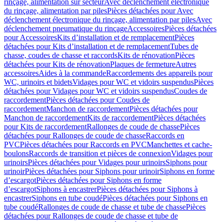
rinçage, alimentation sur secteur
Avec déclenchement électronique
du rinçage, alimentation par piles
Pièces détachées pour Avec
déclenchement électronique du rinçage, alimentation par piles
Avec
déclenchement pneumatique du rinçage
Accessoires
Pièces détachées
pour Accessoires
Kits d’installation et de remplacement
Pièces
détachées pour Kits d’installation et de remplacement
Tubes de
chasse, coudes de chasse et raccords
Kits de rénovation
Pièces
détachées pour Kits de rénovation
Plaques de fermeture
Autres
accessoires
Aides à la commande
Raccordements des appareils pour
WC, urinoirs et bidets
Vidages pour WC et vidoirs suspendus
Pièces
détachées pour Vidages pour WC et vidoirs suspendus
Coudes de
raccordement
Pièces détachées pour Coudes de
raccordement
Manchon de raccordement
Pièces détachées pour
Manchon de raccordement
Kits de raccordement
Pièces détachées
pour Kits de raccordement
Rallonges de coude de chasse
Pièces
détachées pour Rallonges de coude de chasse
Raccords en
PVC
Pièces détachées pour Raccords en PVC
Manchettes et cache-
boulons
Raccords de transition et pièces de connexion
Vidages pour
urinoirs
Pièces détachées pour Vidages pour urinoirs
Siphons pour
urinoir
Pièces détachées pour Siphons pour urinoir
Siphons en forme
d’escargot
Pièces détachées pour Siphons en forme
d’escargot
Siphons à encastrer
Pièces détachées pour Siphons à
encastrer
Siphons en tube coudé
Pièces détachées pour Siphons en
tube coudé
Rallonges de coude de chasse et tube de chasse
Pièces
détachées pour Rallonges de coude de chasse et tube de