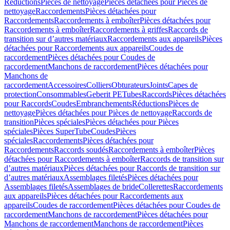
Réductions
Pièces de nettoyage
Pièces détachées pour Pièces de
nettoyage
Raccordements
Pièces détachées pour
Raccordements
Raccordements à emboîter
Pièces détachées pour
Raccordements à emboîter
Raccordements à griffes
Raccords de
transition sur d’autres matériaux
Raccordements aux appareils
Pièces
détachées pour Raccordements aux appareils
Coudes de
raccordement
Pièces détachées pour Coudes de
raccordement
Manchons de raccordement
Pièces détachées pour
Manchons de
raccordement
Accessoires
Colliers
Obturateurs
Joints
Capes de
protection
Consommables
Geberit PE
Tubes
Raccords
Pièces détachées
pour Raccords
Coudes
Embranchements
Réductions
Pièces de
nettoyage
Pièces détachées pour Pièces de nettoyage
Raccords de
transition
Pièces spéciales
Pièces détachées pour Pièces
spéciales
Pièces SuperTube
Coudes
Pièces
spéciales
Raccordements
Pièces détachées pour
Raccordements
Raccords soudés
Raccordements à emboîter
Pièces
détachées pour Raccordements à emboîter
Raccords de transition sur
d’autres matériaux
Pièces détachées pour Raccords de transition sur
d’autres matériaux
Assemblages filetés
Pièces détachées pour
Assemblages filetés
Assemblages de bride
Collerettes
Raccordements
aux appareils
Pièces détachées pour Raccordements aux
appareils
Coudes de raccordement
Pièces détachées pour Coudes de
raccordement
Manchons de raccordement
Pièces détachées pour
Manchons de raccordement
Manchons de raccordement
Pièces