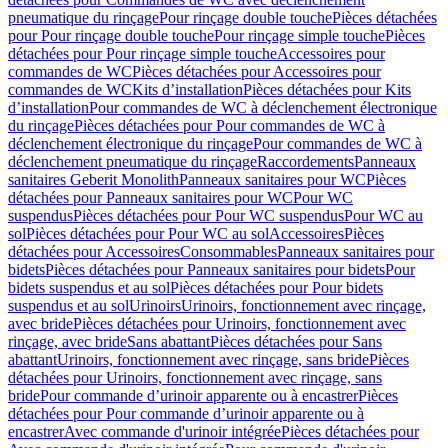
pneumatique du rinçage
Pour rinçage double touche
Pièces détachées
pour Pour rinçage double touche
Pour rinçage simple touche
Pièces
détachées pour Pour rinçage simple touche
Accessoires pour
commandes de WC
Pièces détachées pour Accessoires pour
commandes de WC
Kits d’installation
Pièces détachées pour Kits
d’installation
Pour commandes de WC à déclenchement électronique
du rinçage
Pièces détachées pour Pour commandes de WC à
déclenchement électronique du rinçage
Pour commandes de WC à
déclenchement pneumatique du rinçage
Raccordements
Panneaux
sanitaires Geberit Monolith
Panneaux sanitaires pour WC
Pièces
détachées pour Panneaux sanitaires pour WC
Pour WC
suspendus
Pièces détachées pour Pour WC suspendus
Pour WC au
sol
Pièces détachées pour Pour WC au sol
Accessoires
Pièces
détachées pour Accessoires
Consommables
Panneaux sanitaires pour
bidets
Pièces détachées pour Panneaux sanitaires pour bidets
Pour
bidets suspendus et au sol
Pièces détachées pour Pour bidets
suspendus et au sol
Urinoirs
Urinoirs, fonctionnement avec rinçage,
avec bride
Pièces détachées pour Urinoirs, fonctionnement avec
rinçage, avec bride
Sans abattant
Pièces détachées pour Sans
abattant
Urinoirs, fonctionnement avec rinçage, sans bride
Pièces
détachées pour Urinoirs, fonctionnement avec rinçage, sans
bride
Pour commande d’urinoir apparente ou à encastrer
Pièces
détachées pour Pour commande d’urinoir apparente ou à
encastrer
Avec commande d'urinoir intégrée
Pièces détachées pour