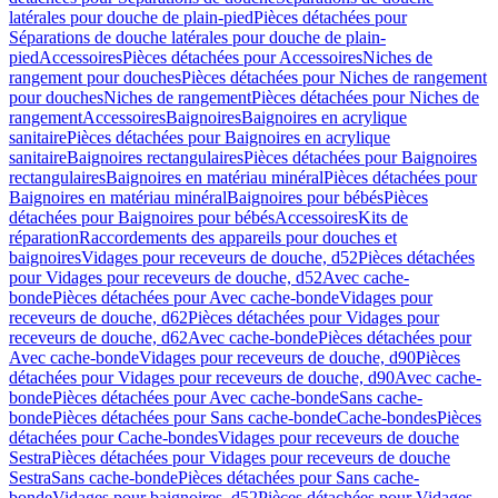
latérales pour douche de plain-pied
Pièces détachées pour
Séparations de douche latérales pour douche de plain-
pied
Accessoires
Pièces détachées pour Accessoires
Niches de
rangement pour douches
Pièces détachées pour Niches de rangement
pour douches
Niches de rangement
Pièces détachées pour Niches de
rangement
Accessoires
Baignoires
Baignoires en acrylique
sanitaire
Pièces détachées pour Baignoires en acrylique
sanitaire
Baignoires rectangulaires
Pièces détachées pour Baignoires
rectangulaires
Baignoires en matériau minéral
Pièces détachées pour
Baignoires en matériau minéral
Baignoires pour bébés
Pièces
détachées pour Baignoires pour bébés
Accessoires
Kits de
réparation
Raccordements des appareils pour douches et
baignoires
Vidages pour receveurs de douche, d52
Pièces détachées
pour Vidages pour receveurs de douche, d52
Avec cache-
bonde
Pièces détachées pour Avec cache-bonde
Vidages pour
receveurs de douche, d62
Pièces détachées pour Vidages pour
receveurs de douche, d62
Avec cache-bonde
Pièces détachées pour
Avec cache-bonde
Vidages pour receveurs de douche, d90
Pièces
détachées pour Vidages pour receveurs de douche, d90
Avec cache-
bonde
Pièces détachées pour Avec cache-bonde
Sans cache-
bonde
Pièces détachées pour Sans cache-bonde
Cache-bondes
Pièces
détachées pour Cache-bondes
Vidages pour receveurs de douche
Sestra
Pièces détachées pour Vidages pour receveurs de douche
Sestra
Sans cache-bonde
Pièces détachées pour Sans cache-
bonde
Vidages pour baignoires, d52
Pièces détachées pour Vidages