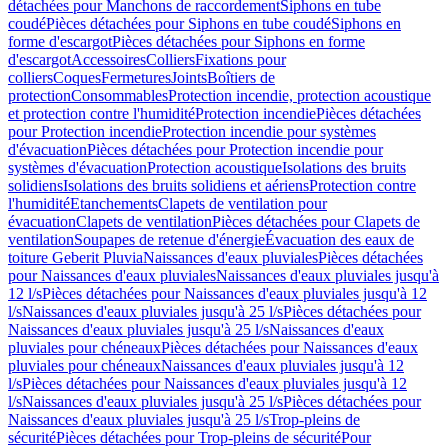
détachées pour Manchons de raccordement
Siphons en tube
coudé
Pièces détachées pour Siphons en tube coudé
Siphons en
forme d'escargot
Pièces détachées pour Siphons en forme
d'escargot
Accessoires
Colliers
Fixations pour
colliers
Coques
Fermetures
Joints
Boîtiers de
protection
Consommables
Protection incendie, protection acoustique
et protection contre l'humidité
Protection incendie
Pièces détachées
pour Protection incendie
Protection incendie pour systèmes
d'évacuation
Pièces détachées pour Protection incendie pour
systèmes d'évacuation
Protection acoustique
Isolations des bruits
solidiens
Isolations des bruits solidiens et aériens
Protection contre
l'humidité
Etanchements
Clapets de ventilation pour
évacuation
Clapets de ventilation
Pièces détachées pour Clapets de
ventilation
Soupapes de retenue d'énergie
Évacuation des eaux de
toiture Geberit Pluvia
Naissances d'eaux pluviales
Pièces détachées
pour Naissances d'eaux pluviales
Naissances d'eaux pluviales jusqu'à
12 l/s
Pièces détachées pour Naissances d'eaux pluviales jusqu'à 12
l/s
Naissances d'eaux pluviales jusqu'à 25 l/s
Pièces détachées pour
Naissances d'eaux pluviales jusqu'à 25 l/s
Naissances d'eaux
pluviales pour chéneaux
Pièces détachées pour Naissances d'eaux
pluviales pour chéneaux
Naissances d'eaux pluviales jusqu'à 12
l/s
Pièces détachées pour Naissances d'eaux pluviales jusqu'à 12
l/s
Naissances d'eaux pluviales jusqu'à 25 l/s
Pièces détachées pour
Naissances d'eaux pluviales jusqu'à 25 l/s
Trop-pleins de
sécurité
Pièces détachées pour Trop-pleins de sécurité
Pour