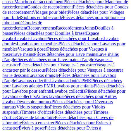
chasse
Manchon de raccordement
Pièces détachées pour Manchon de
raccordement
Coudes de raccordement
Pièces détachées pour Coudes
de raccordement
Vidages pour bidet
Pièces détachées pour Vidages
pour bidet
Siphons en tube coudé
Pièces détachées pour Siphons en
tube coudé
Coudes de
raccordement
Recouvrements
Raccordements
Joints
Douilles à
braser
Pièces détachées pour Douilles à braser
Espace
lavabo
Lavabos
Lavabos
Pièces détachées pour Lavabos
Lavabos
doubles
Lavabos pour meubles
Pièces détachées pour Lavabos pour
meubles
Vasques à poser
Pièces détachées pour Vasques à
poser
Lave-mains
Pièces détachées pour Lave-mains
Lave-mains
d’angle
Pièces détachées pour Lave-mains d’angle
Vasques à
encastrer
Pièces détachées pour Vasques à encastrer
Vasques à
encastrer par le dessous
Pièces détachées pour Vasques à encastrer
par le dessous
Lavabos d’angle
Pièces détachées pour Lavabos
d’angle
Lavabos collectifs
Lavabos adaptés PMR
Pièces détachées
pour Lavabos adaptés PMR
Lavabos pour enfants
Pièces détachées
pour Lavabos pour enfants
Lavabos collectifs
Pièces détachées pour
Lavabos collectifs
Autres lavabos
Pièces détachées pour Autres
lavabos
Déversoirs muraux
Pièces détachées pour Déversoirs
muraux
Vidoirs suspendus
Pièces détachées pour Vidoirs
suspendus
Timbres dʼoffice
Pièces détachées pour Timbres
dʼoffice
Cuves de laboratoire
Pièces détachées pour Cuves de
laboratoire
Éviers à encastrer
Pièces détachées pour Éviers à
encastrer
Éviers à poser
Pièces détachées pour Éviers à