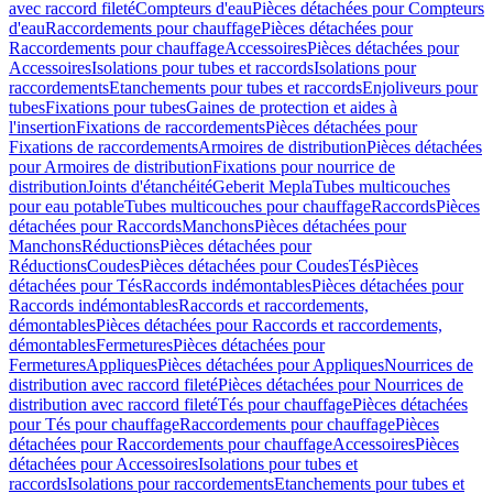
avec raccord fileté
Compteurs d'eau
Pièces détachées pour Compteurs
d'eau
Raccordements pour chauffage
Pièces détachées pour
Raccordements pour chauffage
Accessoires
Pièces détachées pour
Accessoires
Isolations pour tubes et raccords
Isolations pour
raccordements
Etanchements pour tubes et raccords
Enjoliveurs pour
tubes
Fixations pour tubes
Gaines de protection et aides à
l'insertion
Fixations de raccordements
Pièces détachées pour
Fixations de raccordements
Armoires de distribution
Pièces détachées
pour Armoires de distribution
Fixations pour nourrice de
distribution
Joints d'étanchéité
Geberit Mepla
Tubes multicouches
pour eau potable
Tubes multicouches pour chauffage
Raccords
Pièces
détachées pour Raccords
Manchons
Pièces détachées pour
Manchons
Réductions
Pièces détachées pour
Réductions
Coudes
Pièces détachées pour Coudes
Tés
Pièces
détachées pour Tés
Raccords indémontables
Pièces détachées pour
Raccords indémontables
Raccords et raccordements,
démontables
Pièces détachées pour Raccords et raccordements,
démontables
Fermetures
Pièces détachées pour
Fermetures
Appliques
Pièces détachées pour Appliques
Nourrices de
distribution avec raccord fileté
Pièces détachées pour Nourrices de
distribution avec raccord fileté
Tés pour chauffage
Pièces détachées
pour Tés pour chauffage
Raccordements pour chauffage
Pièces
détachées pour Raccordements pour chauffage
Accessoires
Pièces
détachées pour Accessoires
Isolations pour tubes et
raccords
Isolations pour raccordements
Etanchements pour tubes et