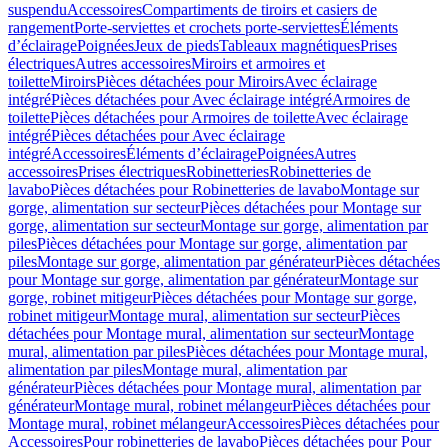
suspendu
Accessoires
Compartiments de tiroirs et casiers de
rangement
Porte-serviettes et crochets porte-serviettes
Éléments
d’éclairage
Poignées
Jeux de pieds
Tableaux magnétiques
Prises
électriques
Autres accessoires
Miroirs et armoires et
toilette
Miroirs
Pièces détachées pour Miroirs
Avec éclairage
intégré
Pièces détachées pour Avec éclairage intégré
Armoires de
toilette
Pièces détachées pour Armoires de toilette
Avec éclairage
intégré
Pièces détachées pour Avec éclairage
intégré
Accessoires
Éléments d’éclairage
Poignées
Autres
accessoires
Prises électriques
Robinetteries
Robinetteries de
lavabo
Pièces détachées pour Robinetteries de lavabo
Montage sur
gorge, alimentation sur secteur
Pièces détachées pour Montage sur
gorge, alimentation sur secteur
Montage sur gorge, alimentation par
piles
Pièces détachées pour Montage sur gorge, alimentation par
piles
Montage sur gorge, alimentation par générateur
Pièces détachées
pour Montage sur gorge, alimentation par générateur
Montage sur
gorge, robinet mitigeur
Pièces détachées pour Montage sur gorge,
robinet mitigeur
Montage mural, alimentation sur secteur
Pièces
détachées pour Montage mural, alimentation sur secteur
Montage
mural, alimentation par piles
Pièces détachées pour Montage mural,
alimentation par piles
Montage mural, alimentation par
générateur
Pièces détachées pour Montage mural, alimentation par
générateur
Montage mural, robinet mélangeur
Pièces détachées pour
Montage mural, robinet mélangeur
Accessoires
Pièces détachées pour
Accessoires
Pour robinetteries de lavabo
Pièces détachées pour Pour