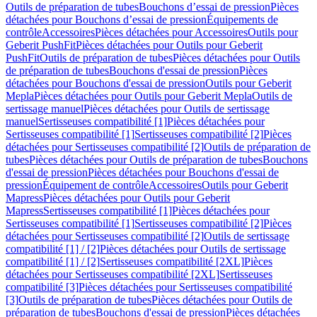
Outils de préparation de tubes
Bouchons d’essai de pression
Pièces
détachées pour Bouchons d’essai de pression
Équipements de
contrôle
Accessoires
Pièces détachées pour Accessoires
Outils pour
Geberit PushFit
Pièces détachées pour Outils pour Geberit
PushFit
Outils de préparation de tubes
Pièces détachées pour Outils
de préparation de tubes
Bouchons d'essai de pression
Pièces
détachées pour Bouchons d'essai de pression
Outils pour Geberit
Mepla
Pièces détachées pour Outils pour Geberit Mepla
Outils de
sertissage manuel
Pièces détachées pour Outils de sertissage
manuel
Sertisseuses compatibilité [1]
Pièces détachées pour
Sertisseuses compatibilité [1]
Sertisseuses compatibilité [2]
Pièces
détachées pour Sertisseuses compatibilité [2]
Outils de préparation de
tubes
Pièces détachées pour Outils de préparation de tubes
Bouchons
d'essai de pression
Pièces détachées pour Bouchons d'essai de
pression
Équipement de contrôle
Accessoires
Outils pour Geberit
Mapress
Pièces détachées pour Outils pour Geberit
Mapress
Sertisseuses compatibilité [1]
Pièces détachées pour
Sertisseuses compatibilité [1]
Sertisseuses compatibilité [2]
Pièces
détachées pour Sertisseuses compatibilité [2]
Outils de sertissage
compatibilité [1] / [2]
Pièces détachées pour Outils de sertissage
compatibilité [1] / [2]
Sertisseuses compatibilité [2XL]
Pièces
détachées pour Sertisseuses compatibilité [2XL]
Sertisseuses
compatibilité [3]
Pièces détachées pour Sertisseuses compatibilité
[3]
Outils de préparation de tubes
Pièces détachées pour Outils de
préparation de tubes
Bouchons d'essai de pression
Pièces détachées