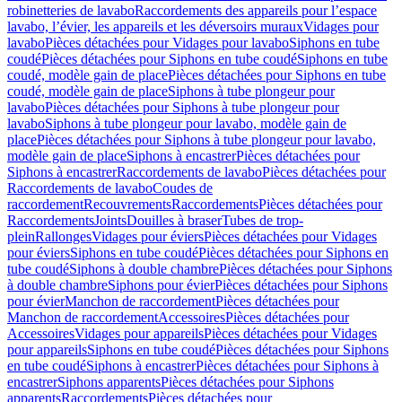
robinetteries de lavabo
Raccordements des appareils pour l’espace
lavabo, l’évier, les appareils et les déversoirs muraux
Vidages pour
lavabo
Pièces détachées pour Vidages pour lavabo
Siphons en tube
coudé
Pièces détachées pour Siphons en tube coudé
Siphons en tube
coudé, modèle gain de place
Pièces détachées pour Siphons en tube
coudé, modèle gain de place
Siphons à tube plongeur pour
lavabo
Pièces détachées pour Siphons à tube plongeur pour
lavabo
Siphons à tube plongeur pour lavabo, modèle gain de
place
Pièces détachées pour Siphons à tube plongeur pour lavabo,
modèle gain de place
Siphons à encastrer
Pièces détachées pour
Siphons à encastrer
Raccordements de lavabo
Pièces détachées pour
Raccordements de lavabo
Coudes de
raccordement
Recouvrements
Raccordements
Pièces détachées pour
Raccordements
Joints
Douilles à braser
Tubes de trop-
plein
Rallonges
Vidages pour éviers
Pièces détachées pour Vidages
pour éviers
Siphons en tube coudé
Pièces détachées pour Siphons en
tube coudé
Siphons à double chambre
Pièces détachées pour Siphons
à double chambre
Siphons pour évier
Pièces détachées pour Siphons
pour évier
Manchon de raccordement
Pièces détachées pour
Manchon de raccordement
Accessoires
Pièces détachées pour
Accessoires
Vidages pour appareils
Pièces détachées pour Vidages
pour appareils
Siphons en tube coudé
Pièces détachées pour Siphons
en tube coudé
Siphons à encastrer
Pièces détachées pour Siphons à
encastrer
Siphons apparents
Pièces détachées pour Siphons
apparents
Raccordements
Pièces détachées pour