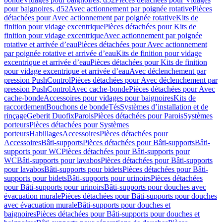
pour baignoires, d52
Avec actionnement par poignée rotative
Pièces
détachées pour Avec actionnement par poignée rotative
Kits de
finition pour vidage excentrique
Pièces détachées pour Kits de
finition pour vidage excentrique
Avec actionnement par poignée
rotative et arrivée d’eau
Pièces détachées pour Avec actionnement
par poignée rotative et arrivée d’eau
Kits de finition pour vidage
excentrique et arrivée d’eau
Pièces détachées pour Kits de finition
pour vidage excentrique et arrivée d’eau
Avec déclenchement par
pression PushControl
Pièces détachées pour Avec déclenchement par
pression PushControl
Avec cache-bonde
Pièces détachées pour Avec
cache-bonde
Accessoires pour vidages pour baignoires
Kits de
raccordement
Bouchons de bonde
Tés
Systèmes d’installation et de
rinçage
Geberit Duofix
Parois
Pièces détachées pour Parois
Systèmes
porteurs
Pièces détachées pour Systèmes
porteurs
Habillages
Accessoires
Pièces détachées pour
Accessoires
Bâti-supports
Pièces détachées pour Bâti-supports
Bâti-
supports pour WC
Pièces détachées pour Bâti-supports pour
WC
Bâti-supports pour lavabos
Pièces détachées pour Bâti-supports
pour lavabos
Bâti-supports pour bidets
Pièces détachées pour Bâti-
supports pour bidets
Bâti-supports pour urinoirs
Pièces détachées
pour Bâti-supports pour urinoirs
Bâti-supports pour douches avec
évacuation murale
Pièces détachées pour Bâti-supports pour douches
avec évacuation murale
Bâti-supports pour douches et
baignoires
Pièces détachées pour Bâti-supports pour douches et