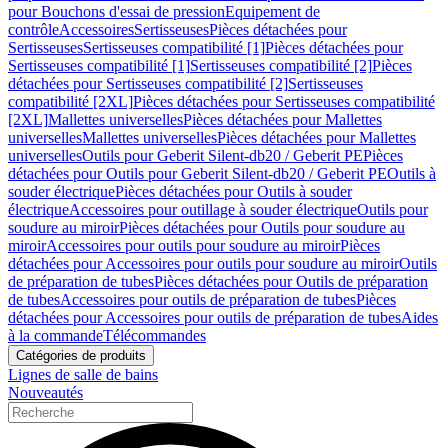
pour Bouchons d'essai de pression
Equipement de
contrôle
Accessoires
Sertisseuses
Pièces détachées pour
Sertisseuses
Sertisseuses compatibilité [1]
Pièces détachées pour
Sertisseuses compatibilité [1]
Sertisseuses compatibilité [2]
Pièces
détachées pour Sertisseuses compatibilité [2]
Sertisseuses
compatibilité [2XL]
Pièces détachées pour Sertisseuses compatibilité
[2XL]
Mallettes universelles
Pièces détachées pour Mallettes
universelles
Mallettes universelles
Pièces détachées pour Mallettes
universelles
Outils pour Geberit Silent-db20 / Geberit PE
Pièces
détachées pour Outils pour Geberit Silent-db20 / Geberit PE
Outils à
souder électrique
Pièces détachées pour Outils à souder
électrique
Accessoires pour outillage à souder électrique
Outils pour
soudure au miroir
Pièces détachées pour Outils pour soudure au
miroir
Accessoires pour outils pour soudure au miroir
Pièces
détachées pour Accessoires pour outils pour soudure au miroir
Outils
de préparation de tubes
Pièces détachées pour Outils de préparation
de tubes
Accessoires pour outils de préparation de tubes
Pièces
détachées pour Accessoires pour outils de préparation de tubes
Aides
à la commande
Télécommandes
Catégories de produits
Lignes de salle de bains
Nouveautés