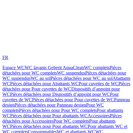
FR
Espace WC
WC lavants Geberit AquaClean
WC complets
Pièces
détachées pour WC complets
WC suspendus
Pièces détachées pour
WC suspendus
WC au sol
Pièces détachées pour WC au sol
Abattants
WC
Pièces détachées pour Abattants WC
Pour cuvettes de WC
Pièces
détachées pour Pour cuvettes de WC
Dispositifs d’appoint pour
WC
Pièces détachées pour Dispositifs d’appoint pour WC
Pour
cuvettes de WC
Pièces détachées pour Pour cuvettes de WC
Panneau
design
Pièces détachées pour Panneau design
Pour WC
complets
Pièces détachées pour Pour WC complets
Pour abattants
WC
Pièces détachées pour Pour abattants WC
Accessoires
Pièces
détachées pour Accessoires
Pour WC complets
Pour abattants
WC
Pièces détachées pour Pour abattants WC
Pour abattants WC et
WC complets
Consommables
WC et abattants WC
WC