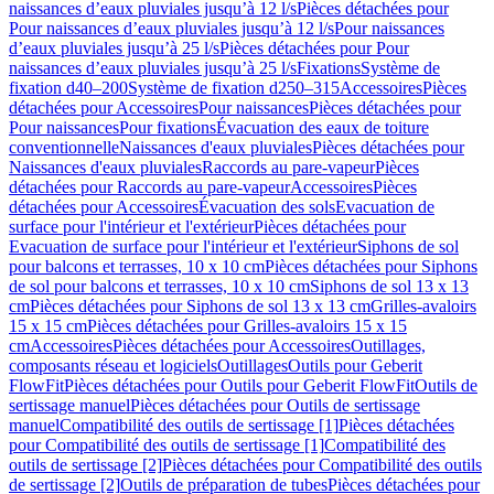
naissances d’eaux pluviales jusqu’à 12 l/s
Pièces détachées pour
Pour naissances d’eaux pluviales jusqu’à 12 l/s
Pour naissances
d’eaux pluviales jusqu’à 25 l/s
Pièces détachées pour Pour
naissances d’eaux pluviales jusqu’à 25 l/s
Fixations
Système de
fixation d40–200
Système de fixation d250–315
Accessoires
Pièces
détachées pour Accessoires
Pour naissances
Pièces détachées pour
Pour naissances
Pour fixations
Évacuation des eaux de toiture
conventionnelle
Naissances d'eaux pluviales
Pièces détachées pour
Naissances d'eaux pluviales
Raccords au pare-vapeur
Pièces
détachées pour Raccords au pare-vapeur
Accessoires
Pièces
détachées pour Accessoires
Évacuation des sols
Evacuation de
surface pour l'intérieur et l'extérieur
Pièces détachées pour
Evacuation de surface pour l'intérieur et l'extérieur
Siphons de sol
pour balcons et terrasses, 10 x 10 cm
Pièces détachées pour Siphons
de sol pour balcons et terrasses, 10 x 10 cm
Siphons de sol 13 x 13
cm
Pièces détachées pour Siphons de sol 13 x 13 cm
Grilles-avaloirs
15 x 15 cm
Pièces détachées pour Grilles-avaloirs 15 x 15
cm
Accessoires
Pièces détachées pour Accessoires
Outillages,
composants réseau et logiciels
Outillages
Outils pour Geberit
FlowFit
Pièces détachées pour Outils pour Geberit FlowFit
Outils de
sertissage manuel
Pièces détachées pour Outils de sertissage
manuel
Compatibilité des outils de sertissage [1]
Pièces détachées
pour Compatibilité des outils de sertissage [1]
Compatibilité des
outils de sertissage [2]
Pièces détachées pour Compatibilité des outils
de sertissage [2]
Outils de préparation de tubes
Pièces détachées pour