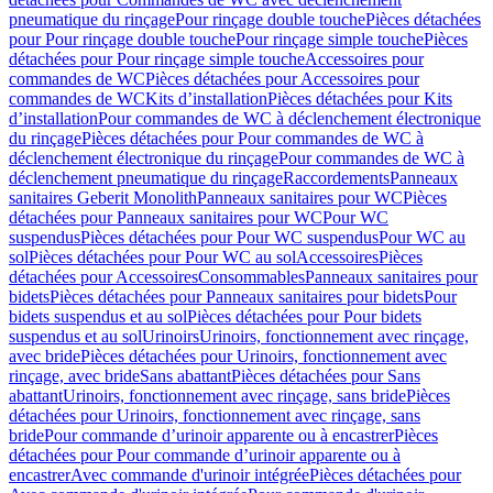
pneumatique du rinçage
Pour rinçage double touche
Pièces détachées
pour Pour rinçage double touche
Pour rinçage simple touche
Pièces
détachées pour Pour rinçage simple touche
Accessoires pour
commandes de WC
Pièces détachées pour Accessoires pour
commandes de WC
Kits d’installation
Pièces détachées pour Kits
d’installation
Pour commandes de WC à déclenchement électronique
du rinçage
Pièces détachées pour Pour commandes de WC à
déclenchement électronique du rinçage
Pour commandes de WC à
déclenchement pneumatique du rinçage
Raccordements
Panneaux
sanitaires Geberit Monolith
Panneaux sanitaires pour WC
Pièces
détachées pour Panneaux sanitaires pour WC
Pour WC
suspendus
Pièces détachées pour Pour WC suspendus
Pour WC au
sol
Pièces détachées pour Pour WC au sol
Accessoires
Pièces
détachées pour Accessoires
Consommables
Panneaux sanitaires pour
bidets
Pièces détachées pour Panneaux sanitaires pour bidets
Pour
bidets suspendus et au sol
Pièces détachées pour Pour bidets
suspendus et au sol
Urinoirs
Urinoirs, fonctionnement avec rinçage,
avec bride
Pièces détachées pour Urinoirs, fonctionnement avec
rinçage, avec bride
Sans abattant
Pièces détachées pour Sans
abattant
Urinoirs, fonctionnement avec rinçage, sans bride
Pièces
détachées pour Urinoirs, fonctionnement avec rinçage, sans
bride
Pour commande d’urinoir apparente ou à encastrer
Pièces
détachées pour Pour commande d’urinoir apparente ou à
encastrer
Avec commande d'urinoir intégrée
Pièces détachées pour