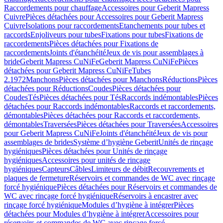
Raccordements pour chauffage
Accessoires pour Geberit Mapress
Cuivre
Pièces détachées pour Accessoires pour Geberit Mapress
Cuivre
Isolations pour raccordements
Etanchements pour tubes et
raccords
Enjoliveurs pour tubes
Fixations pour tubes
Fixations de
raccordements
Pièces détachées pour Fixations de
raccordements
Joints d'étanchéité
Jeux de vis pour assemblages à
bride
Geberit Mapress CuNiFe
Geberit Mapress CuNiFe
Pièces
détachées pour Geberit Mapress CuNiFe
Tubes
2.1972
Manchons
Pièces détachées pour Manchons
Réductions
Pièces
détachées pour Réductions
Coudes
Pièces détachées pour
Coudes
Tés
Pièces détachées pour Tés
Raccords indémontables
Pièces
détachées pour Raccords indémontables
Raccords et raccordements,
démontables
Pièces détachées pour Raccords et raccordements,
démontables
Traversées
Pièces détachées pour Traversées
Accessoires
pour Geberit Mapress CuNiFe
Joints d'étanchéité
Jeux de vis pour
assemblages de brides
Système d’hygiène Geberit
Unités de rinçage
hygiéniques
Pièces détachées pour Unités de rinçage
hygiéniques
Accessoires pour unités de rinçage
hygiéniques
Capteurs
Câbles
Limiteurs de débit
Recouvrements et
plaques de fermeture
Réservoirs et commandes de WC avec rinçage
forcé hygiénique
Pièces détachées pour Réservoirs et commandes de
WC avec rinçage forcé hygiénique
Réservoirs à encastrer avec
rinçage forcé hygiénique
Modules d’hygiène à intégrer
Pièces
détachées pour Modules d’hygiène à intégrer
Accessoires pour
réservoirs et commandes de WC avec rinçage forcé