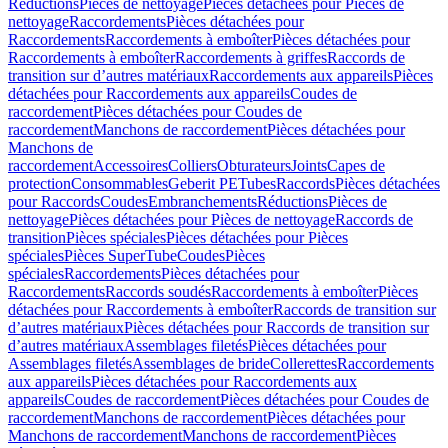
Réductions
Pièces de nettoyage
Pièces détachées pour Pièces de
nettoyage
Raccordements
Pièces détachées pour
Raccordements
Raccordements à emboîter
Pièces détachées pour
Raccordements à emboîter
Raccordements à griffes
Raccords de
transition sur d’autres matériaux
Raccordements aux appareils
Pièces
détachées pour Raccordements aux appareils
Coudes de
raccordement
Pièces détachées pour Coudes de
raccordement
Manchons de raccordement
Pièces détachées pour
Manchons de
raccordement
Accessoires
Colliers
Obturateurs
Joints
Capes de
protection
Consommables
Geberit PE
Tubes
Raccords
Pièces détachées
pour Raccords
Coudes
Embranchements
Réductions
Pièces de
nettoyage
Pièces détachées pour Pièces de nettoyage
Raccords de
transition
Pièces spéciales
Pièces détachées pour Pièces
spéciales
Pièces SuperTube
Coudes
Pièces
spéciales
Raccordements
Pièces détachées pour
Raccordements
Raccords soudés
Raccordements à emboîter
Pièces
détachées pour Raccordements à emboîter
Raccords de transition sur
d’autres matériaux
Pièces détachées pour Raccords de transition sur
d’autres matériaux
Assemblages filetés
Pièces détachées pour
Assemblages filetés
Assemblages de bride
Collerettes
Raccordements
aux appareils
Pièces détachées pour Raccordements aux
appareils
Coudes de raccordement
Pièces détachées pour Coudes de
raccordement
Manchons de raccordement
Pièces détachées pour
Manchons de raccordement
Manchons de raccordement
Pièces