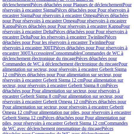
déclenchement
Pièces détachées pour Plaques de déclenchement
Pour
réservoirs à encastrer Sigma
Pièces détachées pour Pour réservoirs à
encastrer Sigma
Pour réservoirs à encastrer Omega
Pièces détachées
pour Pour réservoirs à encastrer Omega
Pour réservoirs à encastrer
Kappa
Pièces détachées pour Pour réservoirs à encastrer Kappa
Pour
réservoirs à encastrer Delta
Pièces détachées pour Pour réservoirs à
encastrer Delta
Pour les réservoirs à encastrer Twinline
Pièces
détachées pour Pour les réservoirs à encastrer Twinline
Pour
réservoirs à encastrer 300T
Pièces détachées pour Pour réservoirs à
encastrer 300T
Accessoires
Consommables
Commandes de WC à
déclenchement électronique du rinçage
Pièces détachées pour
Commandes de WC à déclenchement électronique du rinçage
Pour
alimentation sur secteur, pour réservoirs à encastrer Geberit Sigma
12 cm
Pièces détachées pour Pour alimentation sur secteur, pour
réservoirs à encastrer Geberit Sigma 12 cm
Pour alimentation sur
secteur, pour réservoirs à encastrer Geberit Sigma 8 cm
Pièces
détachées pour Pour alimentation sur secteur, pour réservoirs à
encastrer Geberit Sigma 8 cm
Pour alimentation sur secteur, pour
réservoirs à encastrer Geberit Omega 12 cm
Pièces détachées pour
Pour alimentation sur secteur, pour réservoirs à encastrer Geberit
Omega 12 cm
Pour alimentation par piles, pour réservoirs à encastrer
Geberit Sigma 12 cm
Pièces détachées pour Pour alimentation par
piles, pour réservoirs à encastrer Geberit Sigma 12 cm
Commandes
de WC avec déclenchement pneumatique du rinçage
Pièces
détachées pour Commandes de WC avec déclenchement