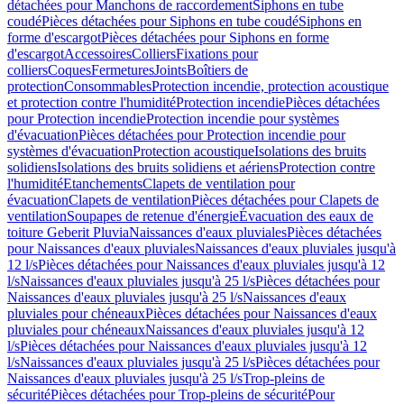
détachées pour Manchons de raccordement
Siphons en tube
coudé
Pièces détachées pour Siphons en tube coudé
Siphons en
forme d'escargot
Pièces détachées pour Siphons en forme
d'escargot
Accessoires
Colliers
Fixations pour
colliers
Coques
Fermetures
Joints
Boîtiers de
protection
Consommables
Protection incendie, protection acoustique
et protection contre l'humidité
Protection incendie
Pièces détachées
pour Protection incendie
Protection incendie pour systèmes
d'évacuation
Pièces détachées pour Protection incendie pour
systèmes d'évacuation
Protection acoustique
Isolations des bruits
solidiens
Isolations des bruits solidiens et aériens
Protection contre
l'humidité
Etanchements
Clapets de ventilation pour
évacuation
Clapets de ventilation
Pièces détachées pour Clapets de
ventilation
Soupapes de retenue d'énergie
Évacuation des eaux de
toiture Geberit Pluvia
Naissances d'eaux pluviales
Pièces détachées
pour Naissances d'eaux pluviales
Naissances d'eaux pluviales jusqu'à
12 l/s
Pièces détachées pour Naissances d'eaux pluviales jusqu'à 12
l/s
Naissances d'eaux pluviales jusqu'à 25 l/s
Pièces détachées pour
Naissances d'eaux pluviales jusqu'à 25 l/s
Naissances d'eaux
pluviales pour chéneaux
Pièces détachées pour Naissances d'eaux
pluviales pour chéneaux
Naissances d'eaux pluviales jusqu'à 12
l/s
Pièces détachées pour Naissances d'eaux pluviales jusqu'à 12
l/s
Naissances d'eaux pluviales jusqu'à 25 l/s
Pièces détachées pour
Naissances d'eaux pluviales jusqu'à 25 l/s
Trop-pleins de
sécurité
Pièces détachées pour Trop-pleins de sécurité
Pour