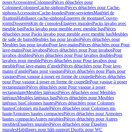
poser
Accessoires
Colonnes
Pièces détachées pour
Colonnes
Colonnes
Cache-siphons
Pièces détachées pour Cache-
siphons
Accessoires
Cache-bondes
Porte-serviettes
Matériel de
fixation
Habillages cache-siphons
Equerres de montage
Couvre-
joints
Dosserets
Kits de consoles
Étagères murales
Packs lavabo avec
meuble bas
Packs lavabo pour meuble avec meuble bas
Pièces
détachées pour Packs lavabo pour meuble avec meuble bas
Meubles
de salle de bains
Meubles bas pour lavabo
Pièces détachées pour
Meubles bas pour lavabo
Pour lave-mains
Pièces détachées pour Pour
lave-mains
Pour lavabos
Pièces détachées pour Pour lavabos
Pour
lavabos doubles
Pièces détachées pour Pour lavabos doubles
Pour
lavabos pour meuble
Pièces détachées pour Pour lavabos pour
meuble
Pour lave-mains d’angle
Pièces détachées pour Pour lave-
mains d’angle
Plans pour vasques
Pièces détachées pour Plans pour
vasques
Pour vasque à poser en forme de coupelle
Pièces détachées
pour Pour vasque à poser en forme de coupelle
Pour vasque à poser
rectangulaire
Pièces détachées pour Pour vasque à poser
rectangulaire
Meubles latéraux
Pièces détachées pour Meubles
latéraux
Meubles latéraux bas
Pièces détachées pour Meubles
latéraux bas
Colonnes hautes
Pièces détachées pour Colonnes
hautes
Colonnes mi-haute
Pièces détachées pour Colonnes mi-
haute
Armoires hautes compactes
Pièces détachées pour Armoires
hautes compactes
Autres meubles
Pièces détachées pour Autres
meubles
Étagères murales
Pièces détachées pour Étagères
murales
Habillages pour bâti-support Duofix pour WC