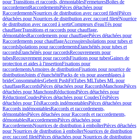
pour Transitions et raccords, démontables
Fermetures
Boîtes de
raccordement
Raccordements
Pièces détachées pour
Raccordements
Nourrices de distribution avec raccord fileté
Pièces
détachées pour Nourrices de distribution avec raccord fileté
Nourrice
de distribution avec raccord à sertir
Compteurs d'eau
Tés pour
chauffage
Transitions et raccords pour chauffage,
démontables
Raccordements pour chauffage
Pièces détachées pour
Raccordements pour chauffage
Accessoires
Isolations pour tubes et
raccords
Isolations pour raccordements
Étanchéités pour tubes et
raccords
Étanchéités pour raccords
Recouvrements pour
tubes
Recouvrement pour raccords
Fixations pour tubes
Gaines de
protection et aides à l'insertion
Fixations pour
raccordements
Armoires de distribution
Fixations pour nourrice de
distribution
Joints d’étanchéité
Packs de vis pour assemblages à
bride
Consommables
Geberit PushFit
Tubes ML
Tubes ML pour
chauffage
Raccords
Pièces détachées pour Raccords
Manchons
Pièces
détachées pour Manchons
Réductions
Pièces détachées pour
Réductions
Coudes
Pièces détachées pour Coudes
Tés
Pièces
détachées pour Tés
Raccords indémontables
Pièces détachées pour
Raccords indémontables
Raccords et raccordements,
démontables
Pièces détachées pour Raccords et raccordements,
démontables
Raccordements
Pièces détachées pour
Raccordements
Nourrices de distribution à emboîter
Pièces détachées
pour Nourrices de distribution à emboîter
Nourrices de distribution
avec raccord fileté
Pièces détachées pour Nourrices de distribution