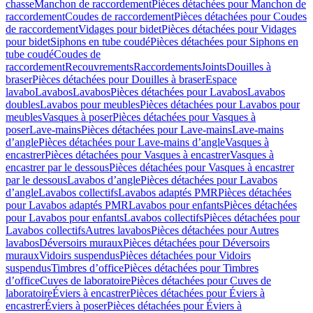
chasse
Manchon de raccordement
Pièces détachées pour Manchon de
raccordement
Coudes de raccordement
Pièces détachées pour Coudes
de raccordement
Vidages pour bidet
Pièces détachées pour Vidages
pour bidet
Siphons en tube coudé
Pièces détachées pour Siphons en
tube coudé
Coudes de
raccordement
Recouvrements
Raccordements
Joints
Douilles à
braser
Pièces détachées pour Douilles à braser
Espace
lavabo
Lavabos
Lavabos
Pièces détachées pour Lavabos
Lavabos
doubles
Lavabos pour meubles
Pièces détachées pour Lavabos pour
meubles
Vasques à poser
Pièces détachées pour Vasques à
poser
Lave-mains
Pièces détachées pour Lave-mains
Lave-mains
d’angle
Pièces détachées pour Lave-mains d’angle
Vasques à
encastrer
Pièces détachées pour Vasques à encastrer
Vasques à
encastrer par le dessous
Pièces détachées pour Vasques à encastrer
par le dessous
Lavabos d’angle
Pièces détachées pour Lavabos
d’angle
Lavabos collectifs
Lavabos adaptés PMR
Pièces détachées
pour Lavabos adaptés PMR
Lavabos pour enfants
Pièces détachées
pour Lavabos pour enfants
Lavabos collectifs
Pièces détachées pour
Lavabos collectifs
Autres lavabos
Pièces détachées pour Autres
lavabos
Déversoirs muraux
Pièces détachées pour Déversoirs
muraux
Vidoirs suspendus
Pièces détachées pour Vidoirs
suspendus
Timbres dʼoffice
Pièces détachées pour Timbres
dʼoffice
Cuves de laboratoire
Pièces détachées pour Cuves de
laboratoire
Éviers à encastrer
Pièces détachées pour Éviers à
encastrer
Éviers à poser
Pièces détachées pour Éviers à