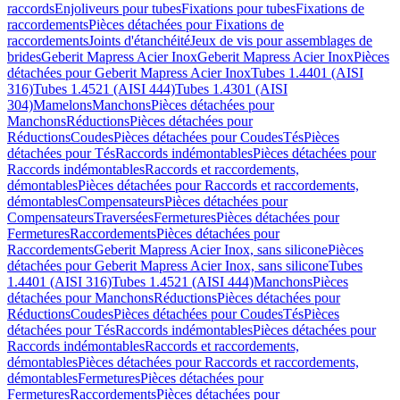
raccords
Enjoliveurs pour tubes
Fixations pour tubes
Fixations de
raccordements
Pièces détachées pour Fixations de
raccordements
Joints d'étanchéité
Jeux de vis pour assemblages de
brides
Geberit Mapress Acier Inox
Geberit Mapress Acier Inox
Pièces
détachées pour Geberit Mapress Acier Inox
Tubes 1.4401 (AISI
316)
Tubes 1.4521 (AISI 444)
Tubes 1.4301 (AISI
304)
Mamelons
Manchons
Pièces détachées pour
Manchons
Réductions
Pièces détachées pour
Réductions
Coudes
Pièces détachées pour Coudes
Tés
Pièces
détachées pour Tés
Raccords indémontables
Pièces détachées pour
Raccords indémontables
Raccords et raccordements,
démontables
Pièces détachées pour Raccords et raccordements,
démontables
Compensateurs
Pièces détachées pour
Compensateurs
Traversées
Fermetures
Pièces détachées pour
Fermetures
Raccordements
Pièces détachées pour
Raccordements
Geberit Mapress Acier Inox, sans silicone
Pièces
détachées pour Geberit Mapress Acier Inox, sans silicone
Tubes
1.4401 (AISI 316)
Tubes 1.4521 (AISI 444)
Manchons
Pièces
détachées pour Manchons
Réductions
Pièces détachées pour
Réductions
Coudes
Pièces détachées pour Coudes
Tés
Pièces
détachées pour Tés
Raccords indémontables
Pièces détachées pour
Raccords indémontables
Raccords et raccordements,
démontables
Pièces détachées pour Raccords et raccordements,
démontables
Fermetures
Pièces détachées pour
Fermetures
Raccordements
Pièces détachées pour