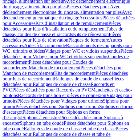
rinçage, alimentation sur secteur
Avec déclenchement électronique
du rinçage, alimentation par piles
Pièces détachées pour Avec
déclenchement électronique du rinçage, alimentation par piles
Avec
déclenchement pneumatique du rinçage
Accessoires
Pièces détachées
pour Accessoires
Kits d’installation et de remplacement
Pièces
détachées pour Kits d’installation et de remplacement
Tubes de
chasse, coudes de chasse et raccords
Kits de rénovation
Pièces
détachées pour Kits de rénovation
Plaques de fermeture
Autres
accessoires
Aides à la commande
Raccordements des appareils pour
WC, urinoirs et bidets
Vidages pour WC et vidoirs suspendus
Pièces
détachées pour Vidages pour WC et vidoirs suspendus
Coudes de
raccordement
Pièces détachées pour Coudes de
raccordement
Manchon de raccordement
Pièces détachées pour
Manchon de raccordement
Kits de raccordement
Pièces détachées
pour Kits de raccordement
Rallonges de coude de chasse
Pièces
détachées pour Rallonges de coude de chasse
Raccords en
PVC
Pièces détachées pour Raccords en PVC
Manchettes et cache-
boulons
Raccords de transition et pièces de connexion
Vidages pour
urinoirs
Pièces détachées pour Vidages pour urinoirs
Siphons pour
urinoir
Pièces détachées pour Siphons pour urinoir
Siphons en forme
d’escargot
Pièces détachées pour Siphons en forme
d’escargot
Siphons à encastrer
Pièces détachées pour Siphons à
encastrer
Siphons en tube coudé
Pièces détachées pour Siphons en
tube coudé
Rallonges de coude de chasse et tube de chasse
Pièces
détachées pour Rallonges de coude de chasse et tube de