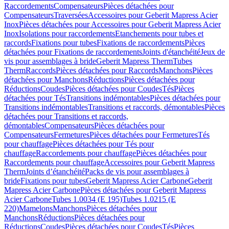
Raccordements
Compensateurs
Pièces détachées pour
Compensateurs
Traversées
Accessoires pour Geberit Mapress Acier
Inox
Pièces détachées pour Accessoires pour Geberit Mapress Acier
Inox
Isolations pour raccordements
Etanchements pour tubes et
raccords
Fixations pour tubes
Fixations de raccordements
Pièces
détachées pour Fixations de raccordements
Joints d'étanchéité
Jeux de
vis pour assemblages à bride
Geberit Mapress Therm
Tubes
Therm
Raccords
Pièces détachées pour Raccords
Manchons
Pièces
détachées pour Manchons
Réductions
Pièces détachées pour
Réductions
Coudes
Pièces détachées pour Coudes
Tés
Pièces
détachées pour Tés
Transitions indémontables
Pièces détachées pour
Transitions indémontables
Transitions et raccords, démontables
Pièces
détachées pour Transitions et raccords,
démontables
Compensateurs
Pièces détachées pour
Compensateurs
Fermetures
Pièces détachées pour Fermetures
Tés
pour chauffage
Pièces détachées pour Tés pour
chauffage
Raccordements pour chauffage
Pièces détachées pour
Raccordements pour chauffage
Accessoires pour Geberit Mapress
Therm
Joints d’étanchéité
Packs de vis pour assemblages à
bride
Fixations pour tubes
Geberit Mapress Acier Carbone
Geberit
Mapress Acier Carbone
Pièces détachées pour Geberit Mapress
Acier Carbone
Tubes 1.0034 (E 195)
Tubes 1.0215 (E
220)
Mamelons
Manchons
Pièces détachées pour
Manchons
Réductions
Pièces détachées pour
Réductions
Coudes
Pièces détachées pour Coudes
Tés
Pièces