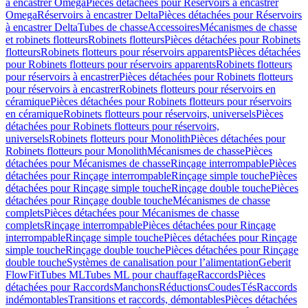
à encastrer Omega
Pièces détachées pour Réservoirs à encastrer
Omega
Réservoirs à encastrer Delta
Pièces détachées pour Réservoirs
à encastrer Delta
Tubes de chasse
Accessoires
Mécanismes de chasse
et robinets flotteurs
Robinets flotteurs
Pièces détachées pour Robinets
flotteurs
Robinets flotteurs pour réservoirs apparents
Pièces détachées
pour Robinets flotteurs pour réservoirs apparents
Robinets flotteurs
pour réservoirs à encastrer
Pièces détachées pour Robinets flotteurs
pour réservoirs à encastrer
Robinets flotteurs pour réservoirs en
céramique
Pièces détachées pour Robinets flotteurs pour réservoirs
en céramique
Robinets flotteurs pour réservoirs, universels
Pièces
détachées pour Robinets flotteurs pour réservoirs,
universels
Robinets flotteurs pour Monolith
Pièces détachées pour
Robinets flotteurs pour Monolith
Mécanismes de chasse
Pièces
détachées pour Mécanismes de chasse
Rinçage interrompable
Pièces
détachées pour Rinçage interrompable
Rinçage simple touche
Pièces
détachées pour Rinçage simple touche
Rinçage double touche
Pièces
détachées pour Rinçage double touche
Mécanismes de chasse
complets
Pièces détachées pour Mécanismes de chasse
complets
Rinçage interrompable
Pièces détachées pour Rinçage
interrompable
Rinçage simple touche
Pièces détachées pour Rinçage
simple touche
Rinçage double touche
Pièces détachées pour Rinçage
double touche
Systèmes de canalisation pour l’alimentation
Geberit
FlowFit
Tubes ML
Tubes ML pour chauffage
Raccords
Pièces
détachées pour Raccords
Manchons
Réductions
Coudes
Tés
Raccords
indémontables
Transitions et raccords, démontables
Pièces détachées