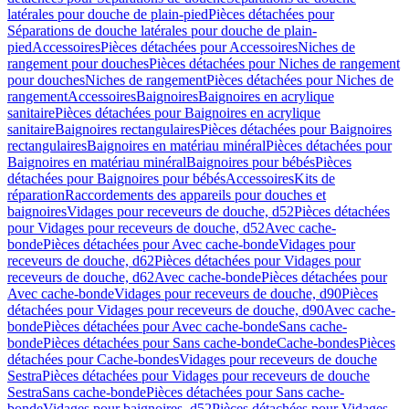
latérales pour douche de plain-pied
Pièces détachées pour
Séparations de douche latérales pour douche de plain-
pied
Accessoires
Pièces détachées pour Accessoires
Niches de
rangement pour douches
Pièces détachées pour Niches de rangement
pour douches
Niches de rangement
Pièces détachées pour Niches de
rangement
Accessoires
Baignoires
Baignoires en acrylique
sanitaire
Pièces détachées pour Baignoires en acrylique
sanitaire
Baignoires rectangulaires
Pièces détachées pour Baignoires
rectangulaires
Baignoires en matériau minéral
Pièces détachées pour
Baignoires en matériau minéral
Baignoires pour bébés
Pièces
détachées pour Baignoires pour bébés
Accessoires
Kits de
réparation
Raccordements des appareils pour douches et
baignoires
Vidages pour receveurs de douche, d52
Pièces détachées
pour Vidages pour receveurs de douche, d52
Avec cache-
bonde
Pièces détachées pour Avec cache-bonde
Vidages pour
receveurs de douche, d62
Pièces détachées pour Vidages pour
receveurs de douche, d62
Avec cache-bonde
Pièces détachées pour
Avec cache-bonde
Vidages pour receveurs de douche, d90
Pièces
détachées pour Vidages pour receveurs de douche, d90
Avec cache-
bonde
Pièces détachées pour Avec cache-bonde
Sans cache-
bonde
Pièces détachées pour Sans cache-bonde
Cache-bondes
Pièces
détachées pour Cache-bondes
Vidages pour receveurs de douche
Sestra
Pièces détachées pour Vidages pour receveurs de douche
Sestra
Sans cache-bonde
Pièces détachées pour Sans cache-
bonde
Vidages pour baignoires, d52
Pièces détachées pour Vidages