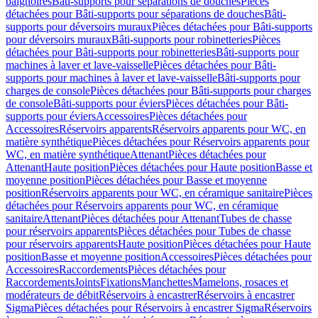
baignoires
Bâti-supports pour séparations de douches
Pièces
détachées pour Bâti-supports pour séparations de douches
Bâti-
supports pour déversoirs muraux
Pièces détachées pour Bâti-supports
pour déversoirs muraux
Bâti-supports pour robinetteries
Pièces
détachées pour Bâti-supports pour robinetteries
Bâti-supports pour
machines à laver et lave-vaisselle
Pièces détachées pour Bâti-
supports pour machines à laver et lave-vaisselle
Bâti-supports pour
charges de console
Pièces détachées pour Bâti-supports pour charges
de console
Bâti-supports pour éviers
Pièces détachées pour Bâti-
supports pour éviers
Accessoires
Pièces détachées pour
Accessoires
Réservoirs apparents
Réservoirs apparents pour WC, en
matière synthétique
Pièces détachées pour Réservoirs apparents pour
WC, en matière synthétique
Attenant
Pièces détachées pour
Attenant
Haute position
Pièces détachées pour Haute position
Basse et
moyenne position
Pièces détachées pour Basse et moyenne
position
Réservoirs apparents pour WC, en céramique sanitaire
Pièces
détachées pour Réservoirs apparents pour WC, en céramique
sanitaire
Attenant
Pièces détachées pour Attenant
Tubes de chasse
pour réservoirs apparents
Pièces détachées pour Tubes de chasse
pour réservoirs apparents
Haute position
Pièces détachées pour Haute
position
Basse et moyenne position
Accessoires
Pièces détachées pour
Accessoires
Raccordements
Pièces détachées pour
Raccordements
Joints
Fixations
Manchettes
Mamelons, rosaces et
modérateurs de débit
Réservoirs à encastrer
Réservoirs à encastrer
Sigma
Pièces détachées pour Réservoirs à encastrer Sigma
Réservoirs