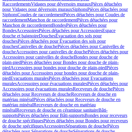
Raccordements
Vidages pour déversoirs muraux
Pièces détachées
pour Vidages pour déversoirs muraux
Siphons
Pièces détachées pour
Siphons
Coudes de raccordement
Pièces détachées pour Coudes de
raccordement
Manchon de raccordement
Pièces détachées pour
Manchon de raccordement
Bondes
Pièces détachées pour
Bondes
Accessoires
Pièces détachées pour Accessoires
Espace
douche et baignoire
Douches
Évacuation des sols pour
douches
Pièces détachées pour Évacuation des sols pour
douches
Canivelles de douche
Pièces détachées pour Canivelles de
douche
Accessoires pour canivelles de douche
Pièces détachées pour
Accessoires pour canivelles de douche
Bondes pour douche de
plain-pied
Pièces détachées pour Bondes pour douche de plain-
pied
Accessoires pour bondes pour douche de plain-pied
Pièces
détachées pour Accessoires pour bondes pour douche de plain-
pied
Evacuations murales
Pièces détachées pour Evacuations
murales
Accessoires pour évacuations murales
Pièces détachées pour
Accessoires pour évacuations murales
Receveurs de douche
Pièces
détachées pour Receveurs de douche
Receveurs de douche en
matériau minéral
Pièces détachées pour Receveurs de douche en
matériau minéral
Receveurs de douche en matériau
minéral
Receveurs de douche en céramique sanitaire
Bâti-
supports
Pièces détachées pour Bâti-supports
Bondes pour receveurs
de douche spécifiques
Pièces détachées pour Bondes pour receveurs
de douche spécifiques
Accessoires
Séparations de douche
Pièces
détachées pour Séparations de douche
Séparations de douche