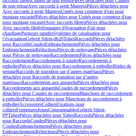
raccords filetés
Clapets de non retour
Pièces détachées pour Clapets
de non retour
Avec raccords à sertir Mapress
Pièces détachées pour
Avec raccords à sertir Mapress
Unités pour compteur d'eau pour
montage encastré
Pièces détachées pour Unités pour compteur d'eau
pour montage encastré
Avec raccords filetés
Pièces détachées pour
Avec raccords filetés
Soupapes d'évacuation d'air pour
chauffage
Purgeurs rapides
Systèmes de canalisation pour
l’évacuation
Geberit Silent-db20
Tubes
Raccords
Pièces détachées
pour Raccords
Coudes
Embranchements
Pièces détachées pour
Embranchements
Réductions
Pièces de nettoyage
Pièces détachées
pour Pièces de nettoyage
Raccordements
Pièces détachées pour
Raccordements
Raccordements à souder
Raccordements à
emboîter
Pièces détachées pour Raccordements à emboîter
Brides de
serrage
Raccords de transition sur d’autres matériaux
Pièces
détachées pour Raccords de transition sur d’autres
matériaux
Raccordements aux appareils
Pièces détachées pour
Raccordements aux appareils
Coudes de raccordement
Pièces
détachées pour Coudes de raccordement
Manchons de raccordement
à emboîter
Pièces détachées pour Manchons de raccordement à
emboîter
Accessoires
Colliers
Fixations pour
colliers
Fermetures
Joints
Consommables
Geberit Silent-
PP
Tubes
Pièces détachées pour Tubes
Raccords
Pièces détachées
pour Raccords
Coudes
Pièces détachées pour
Coudes
Embranchements
Pièces détachées pour
Embranchements
Réductions
Pièces détachées pour