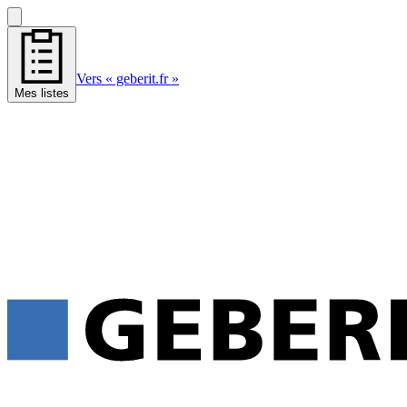
Vers « geberit.fr »
Mes listes