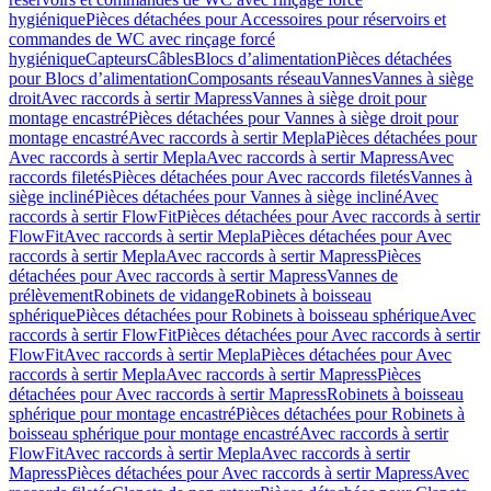
hygiénique
Pièces détachées pour Accessoires pour réservoirs et
commandes de WC avec rinçage forcé
hygiénique
Capteurs
Câbles
Blocs d’alimentation
Pièces détachées
pour Blocs d’alimentation
Composants réseau
Vannes
Vannes à siège
droit
Avec raccords à sertir Mapress
Vannes à siège droit pour
montage encastré
Pièces détachées pour Vannes à siège droit pour
montage encastré
Avec raccords à sertir Mepla
Pièces détachées pour
Avec raccords à sertir Mepla
Avec raccords à sertir Mapress
Avec
raccords filetés
Pièces détachées pour Avec raccords filetés
Vannes à
siège incliné
Pièces détachées pour Vannes à siège incliné
Avec
raccords à sertir FlowFit
Pièces détachées pour Avec raccords à sertir
FlowFit
Avec raccords à sertir Mepla
Pièces détachées pour Avec
raccords à sertir Mepla
Avec raccords à sertir Mapress
Pièces
détachées pour Avec raccords à sertir Mapress
Vannes de
prélèvement
Robinets de vidange
Robinets à boisseau
sphérique
Pièces détachées pour Robinets à boisseau sphérique
Avec
raccords à sertir FlowFit
Pièces détachées pour Avec raccords à sertir
FlowFit
Avec raccords à sertir Mepla
Pièces détachées pour Avec
raccords à sertir Mepla
Avec raccords à sertir Mapress
Pièces
détachées pour Avec raccords à sertir Mapress
Robinets à boisseau
sphérique pour montage encastré
Pièces détachées pour Robinets à
boisseau sphérique pour montage encastré
Avec raccords à sertir
FlowFit
Avec raccords à sertir Mepla
Avec raccords à sertir
Mapress
Pièces détachées pour Avec raccords à sertir Mapress
Avec