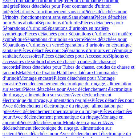
Avec commande d'urinoir intégrée
Pour commande d'urinoir
intégrée
Pièces détachées pour Pour commande d'urinoir
intégrée
Urinoirs, fonctionnement sans eau
Pièces détachées pour
Urinoirs, fonctionnement sans eau
Sans abattant
Pièces détachées
pour Sans abattant
Séparations d’urinoirs
Pièces détachées pour
Séparations d’urinoirs
Séparations d’urinoirs en matière
synthétique
Pièces détachées pour Séparations d’urinoirs en matière
synthétique
Séparations d’urinoirs en verre
Pièces détachées pour
Séparations d’urinoirs en verre
Séparations d’urinoirs en céramique
sanitaire
Pièces détachées pour Séparations d’urinoirs en céramique
sanitaire
Accessoires
Pièces détachées pour Accessoires
Siphons et
accessoires de siphon
Tubes de chasse, coudes de chasse et
raccords
Pièces détachées pour Tubes de chasse, coudes de chasse et
raccords
Matériel de fixation
Habillages latéraux
Commandes
dʼurinoir
Montage encastré
Pièces détachées pour Montage
encastré
Avec déclenchement électronique du rinçage, alimentation
sur secteur
Pièces détachées pour Avec déclenchement électronique
du rinçage, alimentation sur secteur
Avec déclenchement
électronique du rinçage, alimentation par piles
Pièces détachées pour
Avec déclenchement électronique du rinçage, alimentation par
piles
Avec déclenchement pneumatique du rinçage
Pièces détachées
pour Avec déclenchement pneumatique du rinçage
Montage en
apparent
Pièces détachées pour Montage en apparent
Avec
déclenchement électronique du rinçage, alimentation sur
secteur
Pièces détachées pour Avec déclenchement électronique du