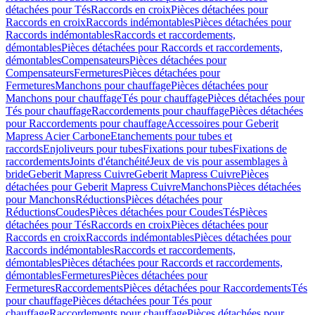
détachées pour Tés
Raccords en croix
Pièces détachées pour
Raccords en croix
Raccords indémontables
Pièces détachées pour
Raccords indémontables
Raccords et raccordements,
démontables
Pièces détachées pour Raccords et raccordements,
démontables
Compensateurs
Pièces détachées pour
Compensateurs
Fermetures
Pièces détachées pour
Fermetures
Manchons pour chauffage
Pièces détachées pour
Manchons pour chauffage
Tés pour chauffage
Pièces détachées pour
Tés pour chauffage
Raccordements pour chauffage
Pièces détachées
pour Raccordements pour chauffage
Accessoires pour Geberit
Mapress Acier Carbone
Etanchements pour tubes et
raccords
Enjoliveurs pour tubes
Fixations pour tubes
Fixations de
raccordements
Joints d'étanchéité
Jeux de vis pour assemblages à
bride
Geberit Mapress Cuivre
Geberit Mapress Cuivre
Pièces
détachées pour Geberit Mapress Cuivre
Manchons
Pièces détachées
pour Manchons
Réductions
Pièces détachées pour
Réductions
Coudes
Pièces détachées pour Coudes
Tés
Pièces
détachées pour Tés
Raccords en croix
Pièces détachées pour
Raccords en croix
Raccords indémontables
Pièces détachées pour
Raccords indémontables
Raccords et raccordements,
démontables
Pièces détachées pour Raccords et raccordements,
démontables
Fermetures
Pièces détachées pour
Fermetures
Raccordements
Pièces détachées pour Raccordements
Tés
pour chauffage
Pièces détachées pour Tés pour
chauffage
Raccordements pour chauffage
Pièces détachées pour