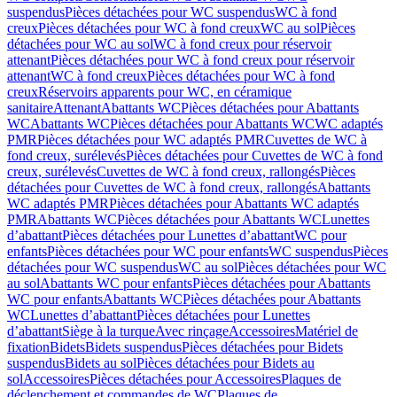
suspendus
Pièces détachées pour WC suspendus
WC à fond
creux
Pièces détachées pour WC à fond creux
WC au sol
Pièces
détachées pour WC au sol
WC à fond creux pour réservoir
attenant
Pièces détachées pour WC à fond creux pour réservoir
attenant
WC à fond creux
Pièces détachées pour WC à fond
creux
Réservoirs apparents pour WC, en céramique
sanitaire
Attenant
Abattants WC
Pièces détachées pour Abattants
WC
Abattants WC
Pièces détachées pour Abattants WC
WC adaptés
PMR
Pièces détachées pour WC adaptés PMR
Cuvettes de WC à
fond creux, surélevés
Pièces détachées pour Cuvettes de WC à fond
creux, surélevés
Cuvettes de WC à fond creux, rallongés
Pièces
détachées pour Cuvettes de WC à fond creux, rallongés
Abattants
WC adaptés PMR
Pièces détachées pour Abattants WC adaptés
PMR
Abattants WC
Pièces détachées pour Abattants WC
Lunettes
d’abattant
Pièces détachées pour Lunettes d’abattant
WC pour
enfants
Pièces détachées pour WC pour enfants
WC suspendus
Pièces
détachées pour WC suspendus
WC au sol
Pièces détachées pour WC
au sol
Abattants WC pour enfants
Pièces détachées pour Abattants
WC pour enfants
Abattants WC
Pièces détachées pour Abattants
WC
Lunettes d’abattant
Pièces détachées pour Lunettes
d’abattant
Siège à la turque
Avec rinçage
Accessoires
Matériel de
fixation
Bidets
Bidets suspendus
Pièces détachées pour Bidets
suspendus
Bidets au sol
Pièces détachées pour Bidets au
sol
Accessoires
Pièces détachées pour Accessoires
Plaques de
déclenchement et commandes de WC
Plaques de