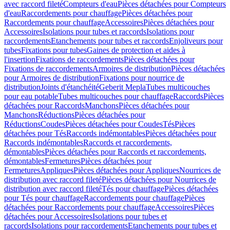
avec raccord fileté
Compteurs d'eau
Pièces détachées pour Compteurs
d'eau
Raccordements pour chauffage
Pièces détachées pour
Raccordements pour chauffage
Accessoires
Pièces détachées pour
Accessoires
Isolations pour tubes et raccords
Isolations pour
raccordements
Etanchements pour tubes et raccords
Enjoliveurs pour
tubes
Fixations pour tubes
Gaines de protection et aides à
l'insertion
Fixations de raccordements
Pièces détachées pour
Fixations de raccordements
Armoires de distribution
Pièces détachées
pour Armoires de distribution
Fixations pour nourrice de
distribution
Joints d'étanchéité
Geberit Mepla
Tubes multicouches
pour eau potable
Tubes multicouches pour chauffage
Raccords
Pièces
détachées pour Raccords
Manchons
Pièces détachées pour
Manchons
Réductions
Pièces détachées pour
Réductions
Coudes
Pièces détachées pour Coudes
Tés
Pièces
détachées pour Tés
Raccords indémontables
Pièces détachées pour
Raccords indémontables
Raccords et raccordements,
démontables
Pièces détachées pour Raccords et raccordements,
démontables
Fermetures
Pièces détachées pour
Fermetures
Appliques
Pièces détachées pour Appliques
Nourrices de
distribution avec raccord fileté
Pièces détachées pour Nourrices de
distribution avec raccord fileté
Tés pour chauffage
Pièces détachées
pour Tés pour chauffage
Raccordements pour chauffage
Pièces
détachées pour Raccordements pour chauffage
Accessoires
Pièces
détachées pour Accessoires
Isolations pour tubes et
raccords
Isolations pour raccordements
Etanchements pour tubes et