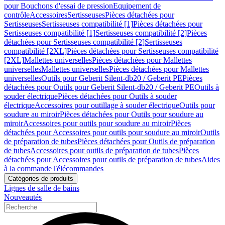
pour Bouchons d'essai de pression
Equipement de
contrôle
Accessoires
Sertisseuses
Pièces détachées pour
Sertisseuses
Sertisseuses compatibilité [1]
Pièces détachées pour
Sertisseuses compatibilité [1]
Sertisseuses compatibilité [2]
Pièces
détachées pour Sertisseuses compatibilité [2]
Sertisseuses
compatibilité [2XL]
Pièces détachées pour Sertisseuses compatibilité
[2XL]
Mallettes universelles
Pièces détachées pour Mallettes
universelles
Mallettes universelles
Pièces détachées pour Mallettes
universelles
Outils pour Geberit Silent-db20 / Geberit PE
Pièces
détachées pour Outils pour Geberit Silent-db20 / Geberit PE
Outils à
souder électrique
Pièces détachées pour Outils à souder
électrique
Accessoires pour outillage à souder électrique
Outils pour
soudure au miroir
Pièces détachées pour Outils pour soudure au
miroir
Accessoires pour outils pour soudure au miroir
Pièces
détachées pour Accessoires pour outils pour soudure au miroir
Outils
de préparation de tubes
Pièces détachées pour Outils de préparation
de tubes
Accessoires pour outils de préparation de tubes
Pièces
détachées pour Accessoires pour outils de préparation de tubes
Aides
à la commande
Télécommandes
Catégories de produits
Lignes de salle de bains
Nouveautés