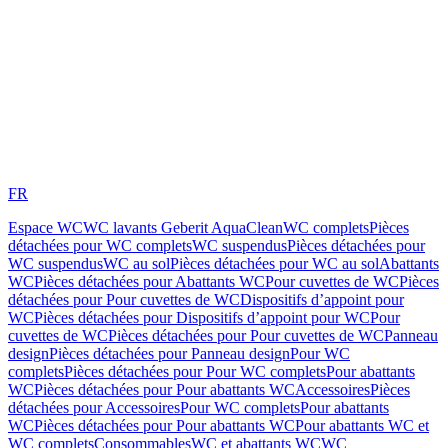
FR
Espace WC
WC lavants Geberit AquaClean
WC complets
Pièces
détachées pour WC complets
WC suspendus
Pièces détachées pour
WC suspendus
WC au sol
Pièces détachées pour WC au sol
Abattants
WC
Pièces détachées pour Abattants WC
Pour cuvettes de WC
Pièces
détachées pour Pour cuvettes de WC
Dispositifs d’appoint pour
WC
Pièces détachées pour Dispositifs d’appoint pour WC
Pour
cuvettes de WC
Pièces détachées pour Pour cuvettes de WC
Panneau
design
Pièces détachées pour Panneau design
Pour WC
complets
Pièces détachées pour Pour WC complets
Pour abattants
WC
Pièces détachées pour Pour abattants WC
Accessoires
Pièces
détachées pour Accessoires
Pour WC complets
Pour abattants
WC
Pièces détachées pour Pour abattants WC
Pour abattants WC et
WC complets
Consommables
WC et abattants WC
WC