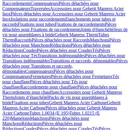
Raccordements
Compensateurs
Pièces détachées pour
Compensateurs
Traversées
Accessoires pour Geberit Mapress Acier
Inox
Pièces détachées pour Accessoires pour Geberit Mapress Acier
Inox
Isolations pour raccordements
Etanchements pour tubes et
raccords
Fixations pour tubes
Fixations de raccordements
Pièces
détachées pour Fixations de raccordements
Joints d'étanchéité
Jeux de
vis pour assemblages à bride
Geberit Mapress Therm
Tubes
Therm
Raccords
Pièces détachées pour Raccords
Manchons
Pièces
détachées pour Manchons
Réductions
Pièces détachées pour
Réductions
Coudes
Pièces détachées pour Coudes
Tés
Pièces
détachées pour Tés
Transitions indémontables
Pièces détachées pour
Transitions indémontables
Transitions et raccords, démontables
Pièces
détachées pour Transitions et raccords,
démontables
Compensateurs
Pièces détachées pour
Compensateurs
Fermetures
Pièces détachées pour Fermetures
Tés
pour chauffage
Pièces détachées pour Tés pour
chauffage
Raccordements pour chauffage
Pièces détachées pour
Raccordements pour chauffage
Accessoires pour Geberit Mapress
Therm
Joints d’étanchéité
Packs de vis pour assemblages à
bride
Fixations pour tubes
Geberit Mapress Acier Carbone
Geberit
Mapress Acier Carbone
Pièces détachées pour Geberit Mapress
Acier Carbone
Tubes 1.0034 (E 195)
Tubes 1.0215 (E
220)
Mamelons
Manchons
Pièces détachées pour
Manchons
Réductions
Pièces détachées pour
Réductions
Coudes
Pièces détachées pour Coudes
Tés
Pièces