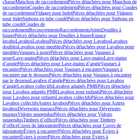
chasse
Manchon de raccordement
Pièces détachées pour Manchon de
raccordement
Coudes de raccordement
Pièces détachées pour Coudes
de raccordement
Vidages pour bidet
Pièces détachées pour Vidages
pour bidet
Siphons en tube coudé
Pièces détachées pour Siphons en
tube coudé
Coudes de
raccordement
Recouvrements
Raccordements
Joints
Douilles à
braser
Pièces détachées pour Douilles à braser
Espace
lavabo
Lavabos
Lavabos
Pièces détachées pour Lavabos
Lavabos
doubles
Lavabos pour meubles
Pièces détachées pour Lavabos pour
meubles
Vasques à poser
Pièces détachées pour Vasques à
poser
Lave-mains
Pièces détachées pour Lave-mains
Lave-mains
d’angle
Pièces détachées pour Lave-mains d’angle
Vasques à
encastrer
Pièces détachées pour Vasques à encastrer
Vasques à
encastrer par le dessous
Pièces détachées pour Vasques à encastrer
par le dessous
Lavabos d’angle
Pièces détachées pour Lavabos
d’angle
Lavabos collectifs
Lavabos adaptés PMR
Pièces détachées
pour Lavabos adaptés PMR
Lavabos pour enfants
Pièces détachées
pour Lavabos pour enfants
Lavabos collectifs
Pièces détachées pour
Lavabos collectifs
Autres lavabos
Pièces détachées pour Autres
lavabos
Déversoirs muraux
Pièces détachées pour Déversoirs
muraux
Vidoirs suspendus
Pièces détachées pour Vidoirs
suspendus
Timbres dʼoffice
Pièces détachées pour Timbres
dʼoffice
Cuves de laboratoire
Pièces détachées pour Cuves de
laboratoire
Éviers à encastrer
Pièces détachées pour Éviers à
encastrer
Éviers à poser
Pièces détachées pour Éviers à