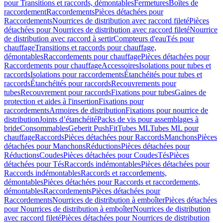
pour Transitions et raccords, démontables
Fermetures
Boîtes de
raccordement
Raccordements
Pièces détachées pour
Raccordements
Nourrices de distribution avec raccord fileté
Pièces
détachées pour Nourrices de distribution avec raccord fileté
Nourrice
de distribution avec raccord à sertir
Compteurs d'eau
Tés pour
chauffage
Transitions et raccords pour chauffage,
démontables
Raccordements pour chauffage
Pièces détachées pour
Raccordements pour chauffage
Accessoires
Isolations pour tubes et
raccords
Isolations pour raccordements
Étanchéités pour tubes et
raccords
Étanchéités pour raccords
Recouvrements pour
tubes
Recouvrement pour raccords
Fixations pour tubes
Gaines de
protection et aides à l'insertion
Fixations pour
raccordements
Armoires de distribution
Fixations pour nourrice de
distribution
Joints d’étanchéité
Packs de vis pour assemblages à
bride
Consommables
Geberit PushFit
Tubes ML
Tubes ML pour
chauffage
Raccords
Pièces détachées pour Raccords
Manchons
Pièces
détachées pour Manchons
Réductions
Pièces détachées pour
Réductions
Coudes
Pièces détachées pour Coudes
Tés
Pièces
détachées pour Tés
Raccords indémontables
Pièces détachées pour
Raccords indémontables
Raccords et raccordements,
démontables
Pièces détachées pour Raccords et raccordements,
démontables
Raccordements
Pièces détachées pour
Raccordements
Nourrices de distribution à emboîter
Pièces détachées
pour Nourrices de distribution à emboîter
Nourrices de distribution
avec raccord fileté
Pièces détachées pour Nourrices de distribution