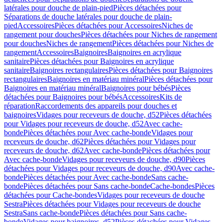
latérales pour douche de plain-pied
Pièces détachées pour
Séparations de douche latérales pour douche de plain-
pied
Accessoires
Pièces détachées pour Accessoires
Niches de
rangement pour douches
Pièces détachées pour Niches de rangement
pour douches
Niches de rangement
Pièces détachées pour Niches de
rangement
Accessoires
Baignoires
Baignoires en acrylique
sanitaire
Pièces détachées pour Baignoires en acrylique
sanitaire
Baignoires rectangulaires
Pièces détachées pour Baignoires
rectangulaires
Baignoires en matériau minéral
Pièces détachées pour
Baignoires en matériau minéral
Baignoires pour bébés
Pièces
détachées pour Baignoires pour bébés
Accessoires
Kits de
réparation
Raccordements des appareils pour douches et
baignoires
Vidages pour receveurs de douche, d52
Pièces détachées
pour Vidages pour receveurs de douche, d52
Avec cache-
bonde
Pièces détachées pour Avec cache-bonde
Vidages pour
receveurs de douche, d62
Pièces détachées pour Vidages pour
receveurs de douche, d62
Avec cache-bonde
Pièces détachées pour
Avec cache-bonde
Vidages pour receveurs de douche, d90
Pièces
détachées pour Vidages pour receveurs de douche, d90
Avec cache-
bonde
Pièces détachées pour Avec cache-bonde
Sans cache-
bonde
Pièces détachées pour Sans cache-bonde
Cache-bondes
Pièces
détachées pour Cache-bondes
Vidages pour receveurs de douche
Sestra
Pièces détachées pour Vidages pour receveurs de douche
Sestra
Sans cache-bonde
Pièces détachées pour Sans cache-
bonde
Vidages pour baignoires, d52
Pièces détachées pour Vidages