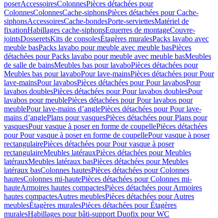
poser
Accessoires
Colonnes
Pièces détachées pour
Colonnes
Colonnes
Cache-siphons
Pièces détachées pour Cache-
siphons
Accessoires
Cache-bondes
Porte-serviettes
Matériel de
fixation
Habillages cache-siphons
Equerres de montage
Couvre-
joints
Dosserets
Kits de consoles
Étagères murales
Packs lavabo avec
meuble bas
Packs lavabo pour meuble avec meuble bas
Pièces
détachées pour Packs lavabo pour meuble avec meuble bas
Meubles
de salle de bains
Meubles bas pour lavabo
Pièces détachées pour
Meubles bas pour lavabo
Pour lave-mains
Pièces détachées pour Pour
lave-mains
Pour lavabos
Pièces détachées pour Pour lavabos
Pour
lavabos doubles
Pièces détachées pour Pour lavabos doubles
Pour
lavabos pour meuble
Pièces détachées pour Pour lavabos pour
meuble
Pour lave-mains d’angle
Pièces détachées pour Pour lave-
mains d’angle
Plans pour vasques
Pièces détachées pour Plans pour
vasques
Pour vasque à poser en forme de coupelle
Pièces détachées
pour Pour vasque à poser en forme de coupelle
Pour vasque à poser
rectangulaire
Pièces détachées pour Pour vasque à poser
rectangulaire
Meubles latéraux
Pièces détachées pour Meubles
latéraux
Meubles latéraux bas
Pièces détachées pour Meubles
latéraux bas
Colonnes hautes
Pièces détachées pour Colonnes
hautes
Colonnes mi-haute
Pièces détachées pour Colonnes mi-
haute
Armoires hautes compactes
Pièces détachées pour Armoires
hautes compactes
Autres meubles
Pièces détachées pour Autres
meubles
Étagères murales
Pièces détachées pour Étagères
murales
Habillages pour bâti-support Duofix pour WC