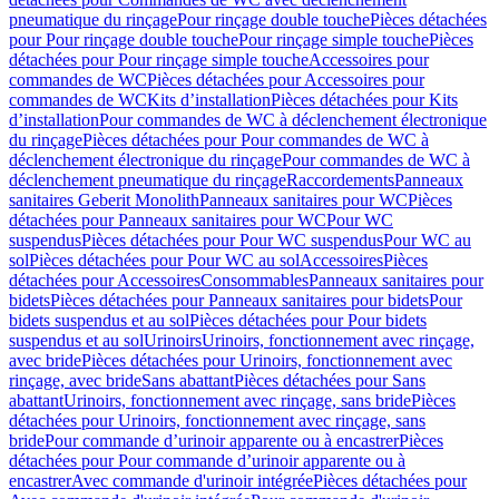
pneumatique du rinçage
Pour rinçage double touche
Pièces détachées
pour Pour rinçage double touche
Pour rinçage simple touche
Pièces
détachées pour Pour rinçage simple touche
Accessoires pour
commandes de WC
Pièces détachées pour Accessoires pour
commandes de WC
Kits d’installation
Pièces détachées pour Kits
d’installation
Pour commandes de WC à déclenchement électronique
du rinçage
Pièces détachées pour Pour commandes de WC à
déclenchement électronique du rinçage
Pour commandes de WC à
déclenchement pneumatique du rinçage
Raccordements
Panneaux
sanitaires Geberit Monolith
Panneaux sanitaires pour WC
Pièces
détachées pour Panneaux sanitaires pour WC
Pour WC
suspendus
Pièces détachées pour Pour WC suspendus
Pour WC au
sol
Pièces détachées pour Pour WC au sol
Accessoires
Pièces
détachées pour Accessoires
Consommables
Panneaux sanitaires pour
bidets
Pièces détachées pour Panneaux sanitaires pour bidets
Pour
bidets suspendus et au sol
Pièces détachées pour Pour bidets
suspendus et au sol
Urinoirs
Urinoirs, fonctionnement avec rinçage,
avec bride
Pièces détachées pour Urinoirs, fonctionnement avec
rinçage, avec bride
Sans abattant
Pièces détachées pour Sans
abattant
Urinoirs, fonctionnement avec rinçage, sans bride
Pièces
détachées pour Urinoirs, fonctionnement avec rinçage, sans
bride
Pour commande d’urinoir apparente ou à encastrer
Pièces
détachées pour Pour commande d’urinoir apparente ou à
encastrer
Avec commande d'urinoir intégrée
Pièces détachées pour