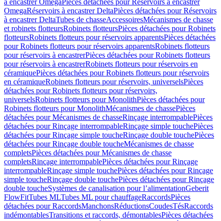
à encastrer Omega
Pièces détachées pour Réservoirs à encastrer
Omega
Réservoirs à encastrer Delta
Pièces détachées pour Réservoirs
à encastrer Delta
Tubes de chasse
Accessoires
Mécanismes de chasse
et robinets flotteurs
Robinets flotteurs
Pièces détachées pour Robinets
flotteurs
Robinets flotteurs pour réservoirs apparents
Pièces détachées
pour Robinets flotteurs pour réservoirs apparents
Robinets flotteurs
pour réservoirs à encastrer
Pièces détachées pour Robinets flotteurs
pour réservoirs à encastrer
Robinets flotteurs pour réservoirs en
céramique
Pièces détachées pour Robinets flotteurs pour réservoirs
en céramique
Robinets flotteurs pour réservoirs, universels
Pièces
détachées pour Robinets flotteurs pour réservoirs,
universels
Robinets flotteurs pour Monolith
Pièces détachées pour
Robinets flotteurs pour Monolith
Mécanismes de chasse
Pièces
détachées pour Mécanismes de chasse
Rinçage interrompable
Pièces
détachées pour Rinçage interrompable
Rinçage simple touche
Pièces
détachées pour Rinçage simple touche
Rinçage double touche
Pièces
détachées pour Rinçage double touche
Mécanismes de chasse
complets
Pièces détachées pour Mécanismes de chasse
complets
Rinçage interrompable
Pièces détachées pour Rinçage
interrompable
Rinçage simple touche
Pièces détachées pour Rinçage
simple touche
Rinçage double touche
Pièces détachées pour Rinçage
double touche
Systèmes de canalisation pour l’alimentation
Geberit
FlowFit
Tubes ML
Tubes ML pour chauffage
Raccords
Pièces
détachées pour Raccords
Manchons
Réductions
Coudes
Tés
Raccords
indémontables
Transitions et raccords, démontables
Pièces détachées