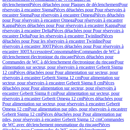
déclenchement
Pièces détachées pour Plaques de déclenchement
Pour
réservoirs à encastrer Sigma
Pièces détachées pour Pour réservoirs à
encastrer Sigma
Pour réservoirs à encastrer Omega
Pièces détachées
pour Pour réservoirs à encastrer Omega
Pour réservoirs à encastrer
Kappa
Pièces détachées pour Pour réservoirs à encastrer Kappa
Pour
réservoirs à encastrer Delta
Pièces détachées pour Pour réservoirs à
encastrer Delta
Pour les réservoirs à encastrer Twinline
Pièces
détachées pour Pour les réservoirs à encastrer Twinline
Pour
réservoirs à encastrer 300T
Pièces détachées pour Pour réservoirs à
encastrer 300T
Accessoires
Consommables
Commandes de WC à
déclenchement électronique du rinçage
Pièces détachées pour
Commandes de WC à déclenchement électronique du rinçage
Pour
alimentation sur secteur, pour réservoirs à encastrer Geberit Sigma
12 cm
Pièces détachées pour Pour alimentation sur secteur, pour
réservoirs à encastrer Geberit Sigma 12 cm
Pour alimentation sur
secteur, pour réservoirs à encastrer Geberit Sigma 8 cm
Pièces
détachées pour Pour alimentation sur secteur, pour réservoirs à
encastrer Geberit Sigma 8 cm
Pour alimentation sur secteur, pour
réservoirs à encastrer Geberit Omega 12 cm
Pièces détachées pour
Pour alimentation sur secteur, pour réservoirs à encastrer Geberit
Omega 12 cm
Pour alimentation par piles, pour réservoirs à encastrer
Geberit Sigma 12 cm
Pièces détachées pour Pour alimentation par
piles, pour réservoirs à encastrer Geberit Sigma 12 cm
Commandes
de WC avec déclenchement pneumatique du rinçage
Pièces
détachées pour Commandes de WC avec déclenchement