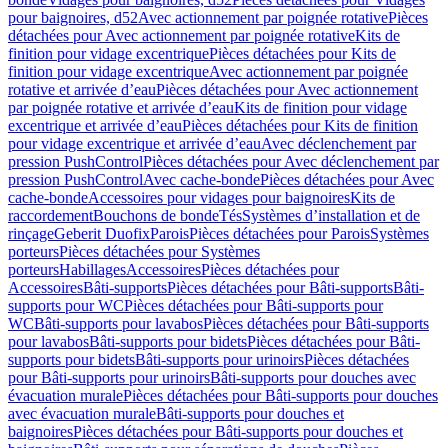
pour baignoires, d52
Avec actionnement par poignée rotative
Pièces
détachées pour Avec actionnement par poignée rotative
Kits de
finition pour vidage excentrique
Pièces détachées pour Kits de
finition pour vidage excentrique
Avec actionnement par poignée
rotative et arrivée d’eau
Pièces détachées pour Avec actionnement
par poignée rotative et arrivée d’eau
Kits de finition pour vidage
excentrique et arrivée d’eau
Pièces détachées pour Kits de finition
pour vidage excentrique et arrivée d’eau
Avec déclenchement par
pression PushControl
Pièces détachées pour Avec déclenchement par
pression PushControl
Avec cache-bonde
Pièces détachées pour Avec
cache-bonde
Accessoires pour vidages pour baignoires
Kits de
raccordement
Bouchons de bonde
Tés
Systèmes d’installation et de
rinçage
Geberit Duofix
Parois
Pièces détachées pour Parois
Systèmes
porteurs
Pièces détachées pour Systèmes
porteurs
Habillages
Accessoires
Pièces détachées pour
Accessoires
Bâti-supports
Pièces détachées pour Bâti-supports
Bâti-
supports pour WC
Pièces détachées pour Bâti-supports pour
WC
Bâti-supports pour lavabos
Pièces détachées pour Bâti-supports
pour lavabos
Bâti-supports pour bidets
Pièces détachées pour Bâti-
supports pour bidets
Bâti-supports pour urinoirs
Pièces détachées
pour Bâti-supports pour urinoirs
Bâti-supports pour douches avec
évacuation murale
Pièces détachées pour Bâti-supports pour douches
avec évacuation murale
Bâti-supports pour douches et
baignoires
Pièces détachées pour Bâti-supports pour douches et