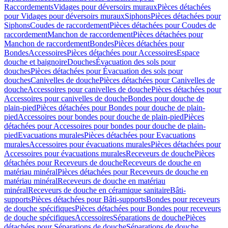
Raccordements
Vidages pour déversoirs muraux
Pièces détachées
pour Vidages pour déversoirs muraux
Siphons
Pièces détachées pour
Siphons
Coudes de raccordement
Pièces détachées pour Coudes de
raccordement
Manchon de raccordement
Pièces détachées pour
Manchon de raccordement
Bondes
Pièces détachées pour
Bondes
Accessoires
Pièces détachées pour Accessoires
Espace
douche et baignoire
Douches
Évacuation des sols pour
douches
Pièces détachées pour Évacuation des sols pour
douches
Canivelles de douche
Pièces détachées pour Canivelles de
douche
Accessoires pour canivelles de douche
Pièces détachées pour
Accessoires pour canivelles de douche
Bondes pour douche de
plain-pied
Pièces détachées pour Bondes pour douche de plain-
pied
Accessoires pour bondes pour douche de plain-pied
Pièces
détachées pour Accessoires pour bondes pour douche de plain-
pied
Evacuations murales
Pièces détachées pour Evacuations
murales
Accessoires pour évacuations murales
Pièces détachées pour
Accessoires pour évacuations murales
Receveurs de douche
Pièces
détachées pour Receveurs de douche
Receveurs de douche en
matériau minéral
Pièces détachées pour Receveurs de douche en
matériau minéral
Receveurs de douche en matériau
minéral
Receveurs de douche en céramique sanitaire
Bâti-
supports
Pièces détachées pour Bâti-supports
Bondes pour receveurs
de douche spécifiques
Pièces détachées pour Bondes pour receveurs
de douche spécifiques
Accessoires
Séparations de douche
Pièces
détachées pour Séparations de douche
Séparations de douche