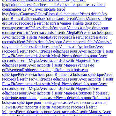
hygiénique
Pièces détachées pour Accessoires pour réservoirs et
commandes de WC avec rinçage forcé
hygiénique
Capteurs
Câbles
Blocs d’alimentation
Pièces détachées
pour Blocs d’alimentation
Composants réseau
Vannes
Vannes à siège
droit
Avec raccords à sertir Mapress
Vannes à siège droit pour
montage encastré
Pièces détachées pour Vannes à siège droit pour
montage encastré
Avec raccords à sertir Mepla
Pièces détachées pour
Avec raccords à sertir Mepla
Avec raccords à sertir Mapress
Avec
raccords filetés
Pièces détachées pour Avec raccords filetés
Vannes à
siège incliné
Pièces détachées pour Vannes à siège incliné
Avec
raccords à sertir FlowFit
Pièces détachées pour Avec raccords à sertir
FlowFit
Avec raccords à sertir Mepla
Pièces détachées pour Avec
raccords à sertir Mepla
Avec raccords à sertir Mapress
Pièces
détachées pour Avec raccords à sertir Mapress
Vannes de
prélèvement
Robinets de vidange
Robinets à boisseau
sphérique
Pièces détachées pour Robinets à boisseau sphérique
Avec
raccords à sertir FlowFit
Pièces détachées pour Avec raccords à sertir
FlowFit
Avec raccords à sertir Mepla
Pièces détachées pour Avec
raccords à sertir Mepla
Avec raccords à sertir Mapress
Pièces
détachées pour Avec raccords à sertir Mapress
Robinets à boisseau
sphérique pour montage encastré
Pièces détachées pour Robinets à
boisseau sphérique pour montage encastré
Avec raccords à sertir
FlowFit
Avec raccords à sertir Mepla
Avec raccords à sertir
Mapress
Pièces détachées pour Avec raccords à sertir Mapress
Avec