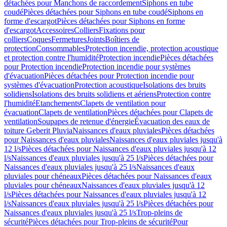
détachées pour Manchons de raccordement
Siphons en tube
coudé
Pièces détachées pour Siphons en tube coudé
Siphons en
forme d'escargot
Pièces détachées pour Siphons en forme
d'escargot
Accessoires
Colliers
Fixations pour
colliers
Coques
Fermetures
Joints
Boîtiers de
protection
Consommables
Protection incendie, protection acoustique
et protection contre l'humidité
Protection incendie
Pièces détachées
pour Protection incendie
Protection incendie pour systèmes
d'évacuation
Pièces détachées pour Protection incendie pour
systèmes d'évacuation
Protection acoustique
Isolations des bruits
solidiens
Isolations des bruits solidiens et aériens
Protection contre
l'humidité
Etanchements
Clapets de ventilation pour
évacuation
Clapets de ventilation
Pièces détachées pour Clapets de
ventilation
Soupapes de retenue d'énergie
Évacuation des eaux de
toiture Geberit Pluvia
Naissances d'eaux pluviales
Pièces détachées
pour Naissances d'eaux pluviales
Naissances d'eaux pluviales jusqu'à
12 l/s
Pièces détachées pour Naissances d'eaux pluviales jusqu'à 12
l/s
Naissances d'eaux pluviales jusqu'à 25 l/s
Pièces détachées pour
Naissances d'eaux pluviales jusqu'à 25 l/s
Naissances d'eaux
pluviales pour chéneaux
Pièces détachées pour Naissances d'eaux
pluviales pour chéneaux
Naissances d'eaux pluviales jusqu'à 12
l/s
Pièces détachées pour Naissances d'eaux pluviales jusqu'à 12
l/s
Naissances d'eaux pluviales jusqu'à 25 l/s
Pièces détachées pour
Naissances d'eaux pluviales jusqu'à 25 l/s
Trop-pleins de
sécurité
Pièces détachées pour Trop-pleins de sécurité
Pour