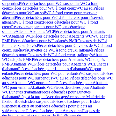
suspendus
Pièces détachées pour WC suspendus
WC à fond
creux
Pièces détachées pour WC à fond creux
WC au sol
Pièces
détachées pour WC au sol
WC à fond creux pour réservoir
attenant
Pièces détachées pour WC à fond creux pour réservoir
attenant
WC à fond creux
Pièces détachées pour WC à fond
creux
Réservoirs apparents pour WC, en céramique
sanitaire
Attenant
Abattants WC
Pièces détachées pour Abattants
WC
Abattants WC
Pièces détachées pour Abattants WC
WC adaptés
PMR
Pièces détachées pour WC adaptés PMR
Cuvettes de WC à
fond creux, surélevés
Pièces détachées pour Cuvettes de WC à fond
creux, surélevés
Cuvettes de WC à fond creux, rallongés
Pièces
détachées pour Cuvettes de WC à fond creux, rallongés
Abattants
WC adaptés PMR
Pièces détachées pour Abattants WC adaptés
PMR
Abattants WC
Pièces détachées pour Abattants WC
Lunettes
d’abattant
Pièces détachées pour Lunettes d’abattant
WC pour
enfants
Pièces détachées pour WC pour enfants
WC suspendus
Pièces
détachées pour WC suspendus
WC au sol
Pièces détachées pour WC
au sol
Abattants WC pour enfants
Pièces détachées pour Abattants
WC pour enfants
Abattants WC
Pièces détachées pour Abattants
WC
Lunettes d’abattant
Pièces détachées pour Lunettes
d’abattant
Siège à la turque
Avec rinçage
Accessoires
Matériel de
fixation
Bidets
Bidets suspendus
Pièces détachées pour Bidets
suspendus
Bidets au sol
Pièces détachées pour Bidets au
sol
Accessoires
Pièces détachées pour Accessoires
Plaques de
déclenchement et commandes de WC
Plaques de