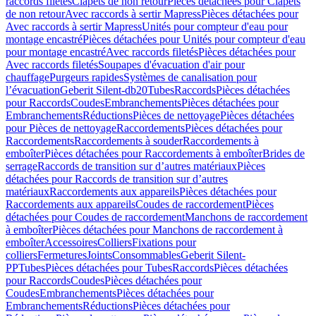
raccords filetés
Clapets de non retour
Pièces détachées pour Clapets
de non retour
Avec raccords à sertir Mapress
Pièces détachées pour
Avec raccords à sertir Mapress
Unités pour compteur d'eau pour
montage encastré
Pièces détachées pour Unités pour compteur d'eau
pour montage encastré
Avec raccords filetés
Pièces détachées pour
Avec raccords filetés
Soupapes d'évacuation d'air pour
chauffage
Purgeurs rapides
Systèmes de canalisation pour
l’évacuation
Geberit Silent-db20
Tubes
Raccords
Pièces détachées
pour Raccords
Coudes
Embranchements
Pièces détachées pour
Embranchements
Réductions
Pièces de nettoyage
Pièces détachées
pour Pièces de nettoyage
Raccordements
Pièces détachées pour
Raccordements
Raccordements à souder
Raccordements à
emboîter
Pièces détachées pour Raccordements à emboîter
Brides de
serrage
Raccords de transition sur d’autres matériaux
Pièces
détachées pour Raccords de transition sur d’autres
matériaux
Raccordements aux appareils
Pièces détachées pour
Raccordements aux appareils
Coudes de raccordement
Pièces
détachées pour Coudes de raccordement
Manchons de raccordement
à emboîter
Pièces détachées pour Manchons de raccordement à
emboîter
Accessoires
Colliers
Fixations pour
colliers
Fermetures
Joints
Consommables
Geberit Silent-
PP
Tubes
Pièces détachées pour Tubes
Raccords
Pièces détachées
pour Raccords
Coudes
Pièces détachées pour
Coudes
Embranchements
Pièces détachées pour
Embranchements
Réductions
Pièces détachées pour