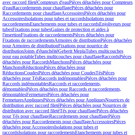
avec raccord fileté
Compteurs d'eau
Pièces détachées pour Compteurs
d'eau
Raccordements pour chauffage
Pièces détachées pour
Raccordements pour chauffage
Accessoires
Pièces détachées pour
Accessoires
Isolations pour tubes et raccords
Isolations pour
raccordements
Etanchements pour tubes et raccords
Enjoliveurs pour
tubes
Fixations pour tubes
Gaines de protection et aides à
l'insertion
Fixations de raccordements
Pièces détachées pour
Fixations de raccordements
Armoires de distribution
Pièces détachées
pour Armoires de distribution
Fixations pour nourrice de
distribution
Joints d'étanchéité
Geberit Mepla
Tubes multicouches
pour eau potable
Tubes multicouches pour chauffage
Raccords
Pièces
détachées pour Raccords
Manchons
Pièces détachées pour
Manchons
Réductions
Pièces détachées pour
Réductions
Coudes
Pièces détachées pour Coudes
Tés
Pièces
détachées pour Tés
Raccords indémontables
Pièces détachées pour
Raccords indémontables
Raccords et raccordements,
démontables
Pièces détachées pour Raccords et raccordements,
démontables
Fermetures
Pièces détachées pour
Fermetures
Appliques
Pièces détachées pour Appliques
Nourrices de
distribution avec raccord fileté
Pièces détachées pour Nourrices de
distribution avec raccord fileté
Tés pour chauffage
Pièces détachées
pour Tés pour chauffage
Raccordements pour chauffage
Pièces
détachées pour Raccordements pour chauffage
Accessoires
Pièces
détachées pour Accessoires
Isolations pour tubes et
raccords
Isolations pour raccordements
Etanchements pour tubes et