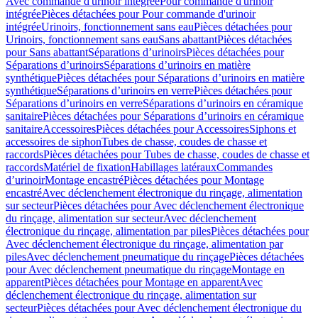
Avec commande d'urinoir intégrée
Pour commande d'urinoir
intégrée
Pièces détachées pour Pour commande d'urinoir
intégrée
Urinoirs, fonctionnement sans eau
Pièces détachées pour
Urinoirs, fonctionnement sans eau
Sans abattant
Pièces détachées
pour Sans abattant
Séparations d’urinoirs
Pièces détachées pour
Séparations d’urinoirs
Séparations d’urinoirs en matière
synthétique
Pièces détachées pour Séparations d’urinoirs en matière
synthétique
Séparations d’urinoirs en verre
Pièces détachées pour
Séparations d’urinoirs en verre
Séparations d’urinoirs en céramique
sanitaire
Pièces détachées pour Séparations d’urinoirs en céramique
sanitaire
Accessoires
Pièces détachées pour Accessoires
Siphons et
accessoires de siphon
Tubes de chasse, coudes de chasse et
raccords
Pièces détachées pour Tubes de chasse, coudes de chasse et
raccords
Matériel de fixation
Habillages latéraux
Commandes
dʼurinoir
Montage encastré
Pièces détachées pour Montage
encastré
Avec déclenchement électronique du rinçage, alimentation
sur secteur
Pièces détachées pour Avec déclenchement électronique
du rinçage, alimentation sur secteur
Avec déclenchement
électronique du rinçage, alimentation par piles
Pièces détachées pour
Avec déclenchement électronique du rinçage, alimentation par
piles
Avec déclenchement pneumatique du rinçage
Pièces détachées
pour Avec déclenchement pneumatique du rinçage
Montage en
apparent
Pièces détachées pour Montage en apparent
Avec
déclenchement électronique du rinçage, alimentation sur
secteur
Pièces détachées pour Avec déclenchement électronique du