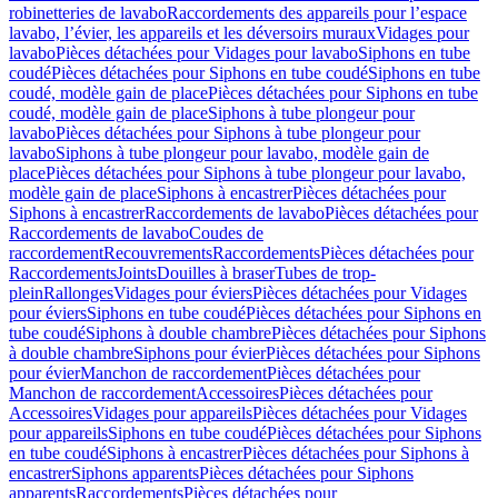
robinetteries de lavabo
Raccordements des appareils pour l’espace
lavabo, l’évier, les appareils et les déversoirs muraux
Vidages pour
lavabo
Pièces détachées pour Vidages pour lavabo
Siphons en tube
coudé
Pièces détachées pour Siphons en tube coudé
Siphons en tube
coudé, modèle gain de place
Pièces détachées pour Siphons en tube
coudé, modèle gain de place
Siphons à tube plongeur pour
lavabo
Pièces détachées pour Siphons à tube plongeur pour
lavabo
Siphons à tube plongeur pour lavabo, modèle gain de
place
Pièces détachées pour Siphons à tube plongeur pour lavabo,
modèle gain de place
Siphons à encastrer
Pièces détachées pour
Siphons à encastrer
Raccordements de lavabo
Pièces détachées pour
Raccordements de lavabo
Coudes de
raccordement
Recouvrements
Raccordements
Pièces détachées pour
Raccordements
Joints
Douilles à braser
Tubes de trop-
plein
Rallonges
Vidages pour éviers
Pièces détachées pour Vidages
pour éviers
Siphons en tube coudé
Pièces détachées pour Siphons en
tube coudé
Siphons à double chambre
Pièces détachées pour Siphons
à double chambre
Siphons pour évier
Pièces détachées pour Siphons
pour évier
Manchon de raccordement
Pièces détachées pour
Manchon de raccordement
Accessoires
Pièces détachées pour
Accessoires
Vidages pour appareils
Pièces détachées pour Vidages
pour appareils
Siphons en tube coudé
Pièces détachées pour Siphons
en tube coudé
Siphons à encastrer
Pièces détachées pour Siphons à
encastrer
Siphons apparents
Pièces détachées pour Siphons
apparents
Raccordements
Pièces détachées pour