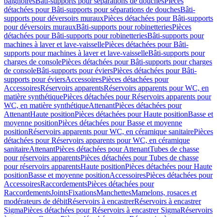
baignoires
Bâti-supports pour séparations de douches
Pièces
détachées pour Bâti-supports pour séparations de douches
Bâti-
supports pour déversoirs muraux
Pièces détachées pour Bâti-supports
pour déversoirs muraux
Bâti-supports pour robinetteries
Pièces
détachées pour Bâti-supports pour robinetteries
Bâti-supports pour
machines à laver et lave-vaisselle
Pièces détachées pour Bâti-
supports pour machines à laver et lave-vaisselle
Bâti-supports pour
charges de console
Pièces détachées pour Bâti-supports pour charges
de console
Bâti-supports pour éviers
Pièces détachées pour Bâti-
supports pour éviers
Accessoires
Pièces détachées pour
Accessoires
Réservoirs apparents
Réservoirs apparents pour WC, en
matière synthétique
Pièces détachées pour Réservoirs apparents pour
WC, en matière synthétique
Attenant
Pièces détachées pour
Attenant
Haute position
Pièces détachées pour Haute position
Basse et
moyenne position
Pièces détachées pour Basse et moyenne
position
Réservoirs apparents pour WC, en céramique sanitaire
Pièces
détachées pour Réservoirs apparents pour WC, en céramique
sanitaire
Attenant
Pièces détachées pour Attenant
Tubes de chasse
pour réservoirs apparents
Pièces détachées pour Tubes de chasse
pour réservoirs apparents
Haute position
Pièces détachées pour Haute
position
Basse et moyenne position
Accessoires
Pièces détachées pour
Accessoires
Raccordements
Pièces détachées pour
Raccordements
Joints
Fixations
Manchettes
Mamelons, rosaces et
modérateurs de débit
Réservoirs à encastrer
Réservoirs à encastrer
Sigma
Pièces détachées pour Réservoirs à encastrer Sigma
Réservoirs