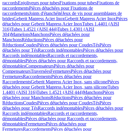
raccords
Enjoliveurs pour tubes
Fixations pour tubes
Fixations de
raccordements
Pièces détachées pour Fixations de
raccordements
Joints d'étanchéité
Jeux de vis pour assemblages de
brides
Geberit Mapress Acier Inox
Geberit Mapress Acier Inox
Pièces
détachées pour Geberit Mapress Acier Inox
Tubes 1.4401 (AISI
316)
Tubes 1.4521 (AISI 444)
Tubes 1.4301 (AISI
304)
Mamelons
Manchons
Pièces détachées pour
Manchons
Réductions
Pièces détachées pour
Réductions
Coudes
Pièces détachées pour Coudes
Tés
Pièces
détachées pour Tés
Raccords indémontables
Pièces détachées pour
Raccords indémontables
Raccords et raccordements,
démontables
Pièces détachées pour Raccords et raccordements,
démontables
Compensateurs
Pièces détachées pour
Compensateurs
Traversées
Fermetures
Pièces détachées pour
Fermetures
Raccordements
Pièces détachées pour
Raccordements
Geberit Mapress Acier Inox, sans silicone
Pièces
détachées pour Geberit Mapress Acier Inox, sans silicone
Tubes
1.4401 (AISI 316)
Tubes 1.4521 (AISI 444)
Manchons
Pièces
détachées pour Manchons
Réductions
Pièces détachées pour
Réductions
Coudes
Pièces détachées pour Coudes
Tés
Pièces
détachées pour Tés
Raccords indémontables
Pièces détachées pour
Raccords indémontables
Raccords et raccordements,
démontables
Pièces détachées pour Raccords et raccordements,
démontables
Fermetures
Pièces détachées pour
Fermetures
Raccordements
Pièces détachées pour