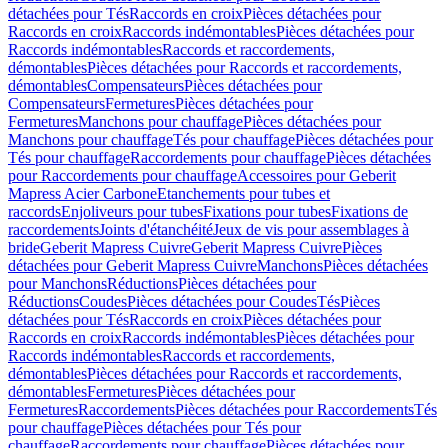
détachées pour Tés
Raccords en croix
Pièces détachées pour
Raccords en croix
Raccords indémontables
Pièces détachées pour
Raccords indémontables
Raccords et raccordements,
démontables
Pièces détachées pour Raccords et raccordements,
démontables
Compensateurs
Pièces détachées pour
Compensateurs
Fermetures
Pièces détachées pour
Fermetures
Manchons pour chauffage
Pièces détachées pour
Manchons pour chauffage
Tés pour chauffage
Pièces détachées pour
Tés pour chauffage
Raccordements pour chauffage
Pièces détachées
pour Raccordements pour chauffage
Accessoires pour Geberit
Mapress Acier Carbone
Etanchements pour tubes et
raccords
Enjoliveurs pour tubes
Fixations pour tubes
Fixations de
raccordements
Joints d'étanchéité
Jeux de vis pour assemblages à
bride
Geberit Mapress Cuivre
Geberit Mapress Cuivre
Pièces
détachées pour Geberit Mapress Cuivre
Manchons
Pièces détachées
pour Manchons
Réductions
Pièces détachées pour
Réductions
Coudes
Pièces détachées pour Coudes
Tés
Pièces
détachées pour Tés
Raccords en croix
Pièces détachées pour
Raccords en croix
Raccords indémontables
Pièces détachées pour
Raccords indémontables
Raccords et raccordements,
démontables
Pièces détachées pour Raccords et raccordements,
démontables
Fermetures
Pièces détachées pour
Fermetures
Raccordements
Pièces détachées pour Raccordements
Tés
pour chauffage
Pièces détachées pour Tés pour
chauffage
Raccordements pour chauffage
Pièces détachées pour