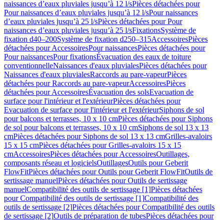
naissances d’eaux pluviales jusqu’à 12 l/s
Pièces détachées pour
Pour naissances d’eaux pluviales jusqu’à 12 l/s
Pour naissances
d’eaux pluviales jusqu’à 25 l/s
Pièces détachées pour Pour
naissances d’eaux pluviales jusqu’à 25 l/s
Fixations
Système de
fixation d40–200
Système de fixation d250–315
Accessoires
Pièces
détachées pour Accessoires
Pour naissances
Pièces détachées pour
Pour naissances
Pour fixations
Évacuation des eaux de toiture
conventionnelle
Naissances d'eaux pluviales
Pièces détachées pour
Naissances d'eaux pluviales
Raccords au pare-vapeur
Pièces
détachées pour Raccords au pare-vapeur
Accessoires
Pièces
détachées pour Accessoires
Évacuation des sols
Evacuation de
surface pour l'intérieur et l'extérieur
Pièces détachées pour
Evacuation de surface pour l'intérieur et l'extérieur
Siphons de sol
pour balcons et terrasses, 10 x 10 cm
Pièces détachées pour Siphons
de sol pour balcons et terrasses, 10 x 10 cm
Siphons de sol 13 x 13
cm
Pièces détachées pour Siphons de sol 13 x 13 cm
Grilles-avaloirs
15 x 15 cm
Pièces détachées pour Grilles-avaloirs 15 x 15
cm
Accessoires
Pièces détachées pour Accessoires
Outillages,
composants réseau et logiciels
Outillages
Outils pour Geberit
FlowFit
Pièces détachées pour Outils pour Geberit FlowFit
Outils de
sertissage manuel
Pièces détachées pour Outils de sertissage
manuel
Compatibilité des outils de sertissage [1]
Pièces détachées
pour Compatibilité des outils de sertissage [1]
Compatibilité des
outils de sertissage [2]
Pièces détachées pour Compatibilité des outils
de sertissage [2]
Outils de préparation de tubes
Pièces détachées pour