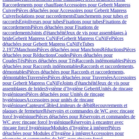
Raccordements pour chauffage
Accessoires pour Geberit Mapress
Cuivre
Pièces détachées pour Accessoires pour Geberit Mapress
Cuivre
Isolations pour raccordements
Etanchements pour tubes et
raccords
Enjoliveurs pour tubes
Fixations pour tubes
Fixations de
raccordements
Pièces détachées pour Fixations de
raccordements
Joints d'étanchéité
Jeux de vis pour assemblages à
bride
Geberit Mapress CuNiFe
Geberit Mapress CuNiFe
Pièces
détachées pour Geberit Mapress CuNiFe
Tubes
2.1972
Manchons
Pièces détachées pour Manchons
Réductions
Pièces
détachées pour Réductions
Coudes
Pièces détachées pour
Coudes
Tés
Pièces détachées pour Tés
Raccords indémontables
Pièces
détachées pour Raccords indémontables
Raccords et raccordements,
démontables
Pièces détachées pour Raccords et raccordements,
démontables
Traversées
Pièces détachées pour Traversées
Accessoires
pour Geberit Mapress CuNiFe
Joints d'étanchéité
Jeux de vis pour
assemblages de brides
Système d’hygiène Geberit
Unités de rinçage
hygiéniques
Pièces détachées pour Unités de rinçage
hygiéniques
Accessoires pour unités de rinçage
hygiéniques
Capteurs
Câbles
Limiteurs de débit
Recouvrements et
plaques de fermeture
Réservoirs et commandes de WC avec rinçage
forcé hygiénique
Pièces détachées pour Réservoirs et commandes de
WC avec rinçage forcé hygiénique
Réservoirs à encastrer avec
rinçage forcé hygiénique
Modules d’hygiène à intégrer
Pièces
détachées pour Modules d’hygiène à intégrer
Accessoires pour
réservoirs et commandes de WC avec rinçage forcé