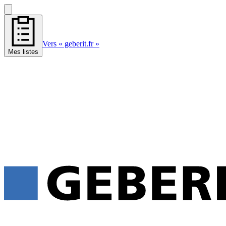
Vers « geberit.fr »
Mes listes