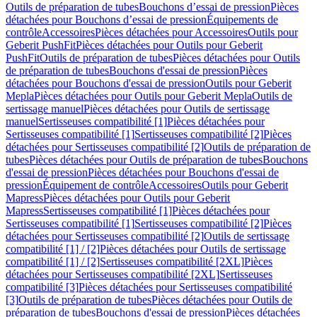
Outils de préparation de tubes
Bouchons d’essai de pression
Pièces
détachées pour Bouchons d’essai de pression
Équipements de
contrôle
Accessoires
Pièces détachées pour Accessoires
Outils pour
Geberit PushFit
Pièces détachées pour Outils pour Geberit
PushFit
Outils de préparation de tubes
Pièces détachées pour Outils
de préparation de tubes
Bouchons d'essai de pression
Pièces
détachées pour Bouchons d'essai de pression
Outils pour Geberit
Mepla
Pièces détachées pour Outils pour Geberit Mepla
Outils de
sertissage manuel
Pièces détachées pour Outils de sertissage
manuel
Sertisseuses compatibilité [1]
Pièces détachées pour
Sertisseuses compatibilité [1]
Sertisseuses compatibilité [2]
Pièces
détachées pour Sertisseuses compatibilité [2]
Outils de préparation de
tubes
Pièces détachées pour Outils de préparation de tubes
Bouchons
d'essai de pression
Pièces détachées pour Bouchons d'essai de
pression
Équipement de contrôle
Accessoires
Outils pour Geberit
Mapress
Pièces détachées pour Outils pour Geberit
Mapress
Sertisseuses compatibilité [1]
Pièces détachées pour
Sertisseuses compatibilité [1]
Sertisseuses compatibilité [2]
Pièces
détachées pour Sertisseuses compatibilité [2]
Outils de sertissage
compatibilité [1] / [2]
Pièces détachées pour Outils de sertissage
compatibilité [1] / [2]
Sertisseuses compatibilité [2XL]
Pièces
détachées pour Sertisseuses compatibilité [2XL]
Sertisseuses
compatibilité [3]
Pièces détachées pour Sertisseuses compatibilité
[3]
Outils de préparation de tubes
Pièces détachées pour Outils de
préparation de tubes
Bouchons d'essai de pression
Pièces détachées