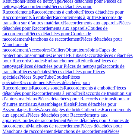
Réductions
Pièces de nettoyage
Pièces détachées pour Pièces de
nettoyage
Raccordements
Pièces détachées pour
Raccordements
Raccordements à emboîter
Pièces détachées pour
Raccordements à emboîter
Raccordements à griffes
Raccords de
transition sur d’autres matériaux
Raccordements aux appareils
Pièces
détachées pour Raccordements aux appareils
Coudes de
raccordement
Pièces détachées pour Coudes de
raccordement
Manchons de raccordement
Pièces détachées pour
Manchons de
raccordement
Accessoires
Colliers
Obturateurs
Joints
Capes de
protection
Consommables
Geberit PE
Tubes
Raccords
Pièces détachées
pour Raccords
Coudes
Embranchements
Réductions
Pièces de
nettoyage
Pièces détachées pour Pièces de nettoyage
Raccords de
transition
Pièces spéciales
Pièces détachées pour Pièces
spéciales
Pièces SuperTube
Coudes
Pièces
spéciales
Raccordements
Pièces détachées pour
Raccordements
Raccords soudés
Raccordements à emboîter
Pièces
détachées pour Raccordements à emboîter
Raccords de transition sur
d’autres matériaux
Pièces détachées pour Raccords de transition sur
d’autres matériaux
Assemblages filetés
Pièces détachées pour
Assemblages filetés
Assemblages de bride
Collerettes
Raccordements
aux appareils
Pièces détachées pour Raccordements aux
appareils
Coudes de raccordement
Pièces détachées pour Coudes de
raccordement
Manchons de raccordement
Pièces détachées pour
Manchons de raccordement
Manchons de raccordement
Pièces