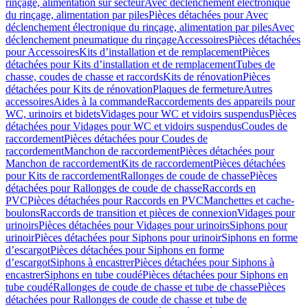
rinçage, alimentation sur secteur
Avec déclenchement électronique
du rinçage, alimentation par piles
Pièces détachées pour Avec
déclenchement électronique du rinçage, alimentation par piles
Avec
déclenchement pneumatique du rinçage
Accessoires
Pièces détachées
pour Accessoires
Kits d’installation et de remplacement
Pièces
détachées pour Kits d’installation et de remplacement
Tubes de
chasse, coudes de chasse et raccords
Kits de rénovation
Pièces
détachées pour Kits de rénovation
Plaques de fermeture
Autres
accessoires
Aides à la commande
Raccordements des appareils pour
WC, urinoirs et bidets
Vidages pour WC et vidoirs suspendus
Pièces
détachées pour Vidages pour WC et vidoirs suspendus
Coudes de
raccordement
Pièces détachées pour Coudes de
raccordement
Manchon de raccordement
Pièces détachées pour
Manchon de raccordement
Kits de raccordement
Pièces détachées
pour Kits de raccordement
Rallonges de coude de chasse
Pièces
détachées pour Rallonges de coude de chasse
Raccords en
PVC
Pièces détachées pour Raccords en PVC
Manchettes et cache-
boulons
Raccords de transition et pièces de connexion
Vidages pour
urinoirs
Pièces détachées pour Vidages pour urinoirs
Siphons pour
urinoir
Pièces détachées pour Siphons pour urinoir
Siphons en forme
d’escargot
Pièces détachées pour Siphons en forme
d’escargot
Siphons à encastrer
Pièces détachées pour Siphons à
encastrer
Siphons en tube coudé
Pièces détachées pour Siphons en
tube coudé
Rallonges de coude de chasse et tube de chasse
Pièces
détachées pour Rallonges de coude de chasse et tube de