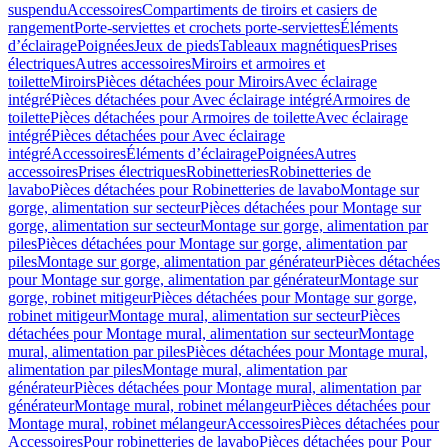
suspendu
Accessoires
Compartiments de tiroirs et casiers de
rangement
Porte-serviettes et crochets porte-serviettes
Éléments
d’éclairage
Poignées
Jeux de pieds
Tableaux magnétiques
Prises
électriques
Autres accessoires
Miroirs et armoires et
toilette
Miroirs
Pièces détachées pour Miroirs
Avec éclairage
intégré
Pièces détachées pour Avec éclairage intégré
Armoires de
toilette
Pièces détachées pour Armoires de toilette
Avec éclairage
intégré
Pièces détachées pour Avec éclairage
intégré
Accessoires
Éléments d’éclairage
Poignées
Autres
accessoires
Prises électriques
Robinetteries
Robinetteries de
lavabo
Pièces détachées pour Robinetteries de lavabo
Montage sur
gorge, alimentation sur secteur
Pièces détachées pour Montage sur
gorge, alimentation sur secteur
Montage sur gorge, alimentation par
piles
Pièces détachées pour Montage sur gorge, alimentation par
piles
Montage sur gorge, alimentation par générateur
Pièces détachées
pour Montage sur gorge, alimentation par générateur
Montage sur
gorge, robinet mitigeur
Pièces détachées pour Montage sur gorge,
robinet mitigeur
Montage mural, alimentation sur secteur
Pièces
détachées pour Montage mural, alimentation sur secteur
Montage
mural, alimentation par piles
Pièces détachées pour Montage mural,
alimentation par piles
Montage mural, alimentation par
générateur
Pièces détachées pour Montage mural, alimentation par
générateur
Montage mural, robinet mélangeur
Pièces détachées pour
Montage mural, robinet mélangeur
Accessoires
Pièces détachées pour
Accessoires
Pour robinetteries de lavabo
Pièces détachées pour Pour