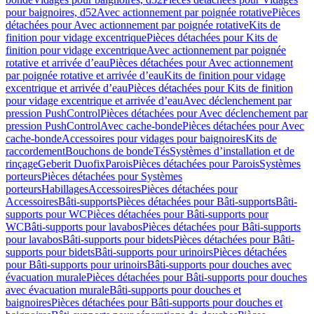
pour baignoires, d52
Avec actionnement par poignée rotative
Pièces
détachées pour Avec actionnement par poignée rotative
Kits de
finition pour vidage excentrique
Pièces détachées pour Kits de
finition pour vidage excentrique
Avec actionnement par poignée
rotative et arrivée d’eau
Pièces détachées pour Avec actionnement
par poignée rotative et arrivée d’eau
Kits de finition pour vidage
excentrique et arrivée d’eau
Pièces détachées pour Kits de finition
pour vidage excentrique et arrivée d’eau
Avec déclenchement par
pression PushControl
Pièces détachées pour Avec déclenchement par
pression PushControl
Avec cache-bonde
Pièces détachées pour Avec
cache-bonde
Accessoires pour vidages pour baignoires
Kits de
raccordement
Bouchons de bonde
Tés
Systèmes d’installation et de
rinçage
Geberit Duofix
Parois
Pièces détachées pour Parois
Systèmes
porteurs
Pièces détachées pour Systèmes
porteurs
Habillages
Accessoires
Pièces détachées pour
Accessoires
Bâti-supports
Pièces détachées pour Bâti-supports
Bâti-
supports pour WC
Pièces détachées pour Bâti-supports pour
WC
Bâti-supports pour lavabos
Pièces détachées pour Bâti-supports
pour lavabos
Bâti-supports pour bidets
Pièces détachées pour Bâti-
supports pour bidets
Bâti-supports pour urinoirs
Pièces détachées
pour Bâti-supports pour urinoirs
Bâti-supports pour douches avec
évacuation murale
Pièces détachées pour Bâti-supports pour douches
avec évacuation murale
Bâti-supports pour douches et
baignoires
Pièces détachées pour Bâti-supports pour douches et