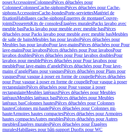
poser
Accessoires
Colonnes
Pièces détachées pour
Colonnes
Colonnes
Cache-siphons
Pièces détachées pour Cache-
siphons
Accessoires
Cache-bondes
Porte-serviettes
Matériel de
fixation
Habillages cache-siphons
Equerres de montage
Couvre-
joints
Dosserets
Kits de consoles
Étagères murales
Packs lavabo avec
meuble bas
Packs lavabo pour meuble avec meuble bas
Pièces
détachées pour Packs lavabo pour meuble avec meuble bas
Meubles
de salle de bains
Meubles bas pour lavabo
Pièces détachées pour
Meubles bas pour lavabo
Pour lave-mains
Pièces détachées pour Pour
lave-mains
Pour lavabos
Pièces détachées pour Pour lavabos
Pour
lavabos doubles
Pièces détachées pour Pour lavabos doubles
Pour
lavabos pour meuble
Pièces détachées pour Pour lavabos pour
meuble
Pour lave-mains d’angle
Pièces détachées pour Pour lave-
mains d’angle
Plans pour vasques
Pièces détachées pour Plans pour
vasques
Pour vasque à poser en forme de coupelle
Pièces détachées
pour Pour vasque à poser en forme de coupelle
Pour vasque à poser
rectangulaire
Pièces détachées pour Pour vasque à poser
rectangulaire
Meubles latéraux
Pièces détachées pour Meubles
latéraux
Meubles latéraux bas
Pièces détachées pour Meubles
latéraux bas
Colonnes hautes
Pièces détachées pour Colonnes
hautes
Colonnes mi-haute
Pièces détachées pour Colonnes mi-
haute
Armoires hautes compactes
Pièces détachées pour Armoires
hautes compactes
Autres meubles
Pièces détachées pour Autres
meubles
Étagères murales
Pièces détachées pour Étagères
murales
Habillages pour bâti-support Duofix pour WC