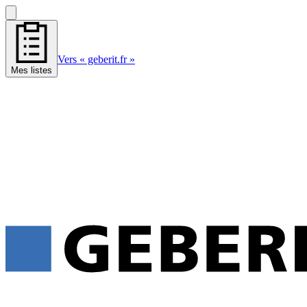
Vers « geberit.fr »
Mes listes