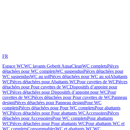
FR
Espace WC
WC lavants Geberit AquaClean
WC complets
Pièces
détachées pour WC complets
WC suspendus
Pièces détachées pour
WC suspendus
WC au sol
Pièces détachées pour WC au sol
Abattants
WC
Pièces détachées pour Abattants WC
Pour cuvettes de WC
Pièces
détachées pour Pour cuvettes de WC
Dispositifs d’appoint pour
WC
Pièces détachées pour Dispositifs d’appoint pour WC
Pour
cuvettes de WC
Pièces détachées pour Pour cuvettes de WC
Panneau
design
Pièces détachées pour Panneau design
Pour WC
complets
Pièces détachées pour Pour WC complets
Pour abattants
WC
Pièces détachées pour Pour abattants WC
Accessoires
Pièces
détachées pour Accessoires
Pour WC complets
Pour abattants
WC
Pièces détachées pour Pour abattants WC
Pour abattants WC et
WC complets
Consommables
WC et abattants WC
WC