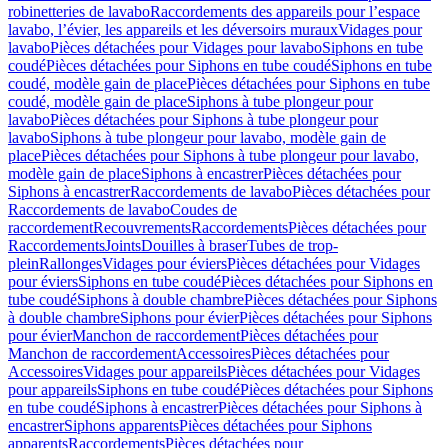
robinetteries de lavabo
Raccordements des appareils pour l’espace
lavabo, l’évier, les appareils et les déversoirs muraux
Vidages pour
lavabo
Pièces détachées pour Vidages pour lavabo
Siphons en tube
coudé
Pièces détachées pour Siphons en tube coudé
Siphons en tube
coudé, modèle gain de place
Pièces détachées pour Siphons en tube
coudé, modèle gain de place
Siphons à tube plongeur pour
lavabo
Pièces détachées pour Siphons à tube plongeur pour
lavabo
Siphons à tube plongeur pour lavabo, modèle gain de
place
Pièces détachées pour Siphons à tube plongeur pour lavabo,
modèle gain de place
Siphons à encastrer
Pièces détachées pour
Siphons à encastrer
Raccordements de lavabo
Pièces détachées pour
Raccordements de lavabo
Coudes de
raccordement
Recouvrements
Raccordements
Pièces détachées pour
Raccordements
Joints
Douilles à braser
Tubes de trop-
plein
Rallonges
Vidages pour éviers
Pièces détachées pour Vidages
pour éviers
Siphons en tube coudé
Pièces détachées pour Siphons en
tube coudé
Siphons à double chambre
Pièces détachées pour Siphons
à double chambre
Siphons pour évier
Pièces détachées pour Siphons
pour évier
Manchon de raccordement
Pièces détachées pour
Manchon de raccordement
Accessoires
Pièces détachées pour
Accessoires
Vidages pour appareils
Pièces détachées pour Vidages
pour appareils
Siphons en tube coudé
Pièces détachées pour Siphons
en tube coudé
Siphons à encastrer
Pièces détachées pour Siphons à
encastrer
Siphons apparents
Pièces détachées pour Siphons
apparents
Raccordements
Pièces détachées pour