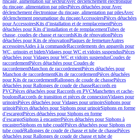
rinçage, alimentation sur secteur
Avec déclenchement électronique
du rinçage, alimentation par piles
Pièces détachées pour Avec
déclenchement électronique du rinçage, alimentation par piles
Avec
déclenchement pneumatique du rinçage
Accessoires
Pièces détachées
pour Accessoires
Kits d’installation et de remplacement
Pièces
détachées pour Kits d’installation et de remplacement
Tubes de
chasse, coudes de chasse et raccords
Kits de rénovation
Pièces
détachées pour Kits de rénovation
Plaques de fermeture
Autres
accessoires
Aides à la commande
Raccordements des appareils pour
WC, urinoirs et bidets
Vidages pour WC et vidoirs suspendus
Pièces
détachées pour Vidages pour WC et vidoirs suspendus
Coudes de
raccordement
Pièces détachées pour Coudes de
raccordement
Manchon de raccordement
Pièces détachées pour
Manchon de raccordement
Kits de raccordement
Pièces détachées
pour Kits de raccordement
Rallonges de coude de chasse
Pièces
détachées pour Rallonges de coude de chasse
Raccords en
PVC
Pièces détachées pour Raccords en PVC
Manchettes et cache-
boulons
Raccords de transition et pièces de connexion
Vidages pour
urinoirs
Pièces détachées pour Vidages pour urinoirs
Siphons pour
urinoir
Pièces détachées pour Siphons pour urinoir
Siphons en forme
d’escargot
Pièces détachées pour Siphons en forme
d’escargot
Siphons à encastrer
Pièces détachées pour Siphons à
encastrer
Siphons en tube coudé
Pièces détachées pour Siphons en
tube coudé
Rallonges de coude de chasse et tube de chasse
Pièces
détachées pour Rallonges de coude de chasse et tube de