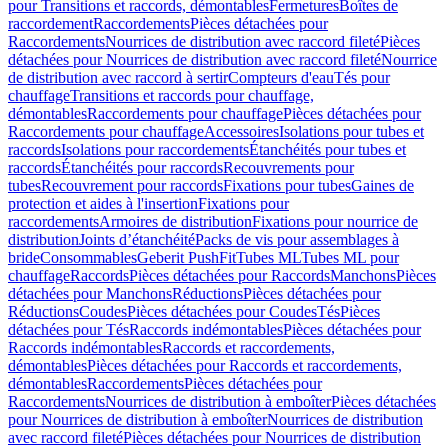
pour Transitions et raccords, démontables
Fermetures
Boîtes de
raccordement
Raccordements
Pièces détachées pour
Raccordements
Nourrices de distribution avec raccord fileté
Pièces
détachées pour Nourrices de distribution avec raccord fileté
Nourrice
de distribution avec raccord à sertir
Compteurs d'eau
Tés pour
chauffage
Transitions et raccords pour chauffage,
démontables
Raccordements pour chauffage
Pièces détachées pour
Raccordements pour chauffage
Accessoires
Isolations pour tubes et
raccords
Isolations pour raccordements
Étanchéités pour tubes et
raccords
Étanchéités pour raccords
Recouvrements pour
tubes
Recouvrement pour raccords
Fixations pour tubes
Gaines de
protection et aides à l'insertion
Fixations pour
raccordements
Armoires de distribution
Fixations pour nourrice de
distribution
Joints d’étanchéité
Packs de vis pour assemblages à
bride
Consommables
Geberit PushFit
Tubes ML
Tubes ML pour
chauffage
Raccords
Pièces détachées pour Raccords
Manchons
Pièces
détachées pour Manchons
Réductions
Pièces détachées pour
Réductions
Coudes
Pièces détachées pour Coudes
Tés
Pièces
détachées pour Tés
Raccords indémontables
Pièces détachées pour
Raccords indémontables
Raccords et raccordements,
démontables
Pièces détachées pour Raccords et raccordements,
démontables
Raccordements
Pièces détachées pour
Raccordements
Nourrices de distribution à emboîter
Pièces détachées
pour Nourrices de distribution à emboîter
Nourrices de distribution
avec raccord fileté
Pièces détachées pour Nourrices de distribution