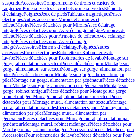
suspendu
Accessoires
Compartiments de tiroirs et casiers de
rangement
Porte-serviettes et crochets porte-serviettes
Éléments
d’éclairage
Poignées
Jeux de pieds
Tableaux magnétiques
Prises
électriques
Autres accessoires
Miroirs et armoires et
toilette
Miroirs
Pièces détachées pour Miroirs
Avec éclairage
intégré
Pièces détachées pour Avec éclairage intégré
Armoires de
toilette
Pièces détachées pour Armoires de toilette
Avec éclairage
intégré
Pièces détachées pour Avec éclairage
intégré
Accessoires
Éléments d’éclairage
Poignées
Autres
accessoires
Prises électriques
Robinetteries
Robinetteries de
lavabo
Pièces détachées pour Robinetteries de lavabo
Montage sur
gorge, alimentation sur secteur
Pièces détachées pour Montage sur
gorge, alimentation sur secteur
Montage sur gorge, alimentation par
piles
Pièces détachées pour Montage sur gorge, alimentation par
piles
Montage sur gorge, alimentation par générateur
Pièces détachées
pour Montage sur gorge, alimentation par générateur
Montage sur
gorge, robinet mitigeur
Pièces détachées pour Montage sur gorge,
robinet mitigeur
Montage mural, alimentation sur secteur
Pièces
détachées pour Montage mural, alimentation sur secteur
Montage
mural, alimentation par piles
Pièces détachées pour Montage mural,
alimentation par piles
Montage mural, alimentation par
générateur
Pièces détachées pour Montage mural, alimentation par
générateur
Montage mural, robinet mélangeur
Pièces détachées pour
Montage mural, robinet mélangeur
Accessoires
Pièces détachées pour
Accessoires
Pour robinetteries de lavabo
Pièces détachées pour Pour