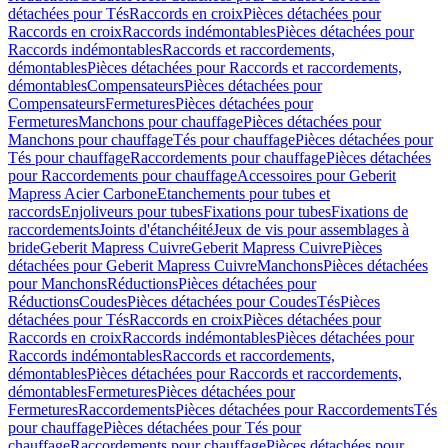
détachées pour Tés
Raccords en croix
Pièces détachées pour
Raccords en croix
Raccords indémontables
Pièces détachées pour
Raccords indémontables
Raccords et raccordements,
démontables
Pièces détachées pour Raccords et raccordements,
démontables
Compensateurs
Pièces détachées pour
Compensateurs
Fermetures
Pièces détachées pour
Fermetures
Manchons pour chauffage
Pièces détachées pour
Manchons pour chauffage
Tés pour chauffage
Pièces détachées pour
Tés pour chauffage
Raccordements pour chauffage
Pièces détachées
pour Raccordements pour chauffage
Accessoires pour Geberit
Mapress Acier Carbone
Etanchements pour tubes et
raccords
Enjoliveurs pour tubes
Fixations pour tubes
Fixations de
raccordements
Joints d'étanchéité
Jeux de vis pour assemblages à
bride
Geberit Mapress Cuivre
Geberit Mapress Cuivre
Pièces
détachées pour Geberit Mapress Cuivre
Manchons
Pièces détachées
pour Manchons
Réductions
Pièces détachées pour
Réductions
Coudes
Pièces détachées pour Coudes
Tés
Pièces
détachées pour Tés
Raccords en croix
Pièces détachées pour
Raccords en croix
Raccords indémontables
Pièces détachées pour
Raccords indémontables
Raccords et raccordements,
démontables
Pièces détachées pour Raccords et raccordements,
démontables
Fermetures
Pièces détachées pour
Fermetures
Raccordements
Pièces détachées pour Raccordements
Tés
pour chauffage
Pièces détachées pour Tés pour
chauffage
Raccordements pour chauffage
Pièces détachées pour