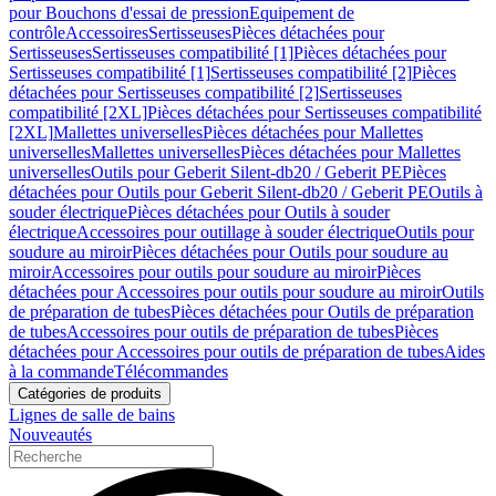
pour Bouchons d'essai de pression
Equipement de
contrôle
Accessoires
Sertisseuses
Pièces détachées pour
Sertisseuses
Sertisseuses compatibilité [1]
Pièces détachées pour
Sertisseuses compatibilité [1]
Sertisseuses compatibilité [2]
Pièces
détachées pour Sertisseuses compatibilité [2]
Sertisseuses
compatibilité [2XL]
Pièces détachées pour Sertisseuses compatibilité
[2XL]
Mallettes universelles
Pièces détachées pour Mallettes
universelles
Mallettes universelles
Pièces détachées pour Mallettes
universelles
Outils pour Geberit Silent-db20 / Geberit PE
Pièces
détachées pour Outils pour Geberit Silent-db20 / Geberit PE
Outils à
souder électrique
Pièces détachées pour Outils à souder
électrique
Accessoires pour outillage à souder électrique
Outils pour
soudure au miroir
Pièces détachées pour Outils pour soudure au
miroir
Accessoires pour outils pour soudure au miroir
Pièces
détachées pour Accessoires pour outils pour soudure au miroir
Outils
de préparation de tubes
Pièces détachées pour Outils de préparation
de tubes
Accessoires pour outils de préparation de tubes
Pièces
détachées pour Accessoires pour outils de préparation de tubes
Aides
à la commande
Télécommandes
Catégories de produits
Lignes de salle de bains
Nouveautés