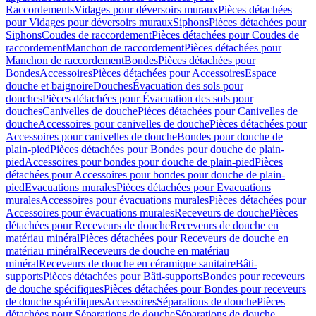
Raccordements
Vidages pour déversoirs muraux
Pièces détachées
pour Vidages pour déversoirs muraux
Siphons
Pièces détachées pour
Siphons
Coudes de raccordement
Pièces détachées pour Coudes de
raccordement
Manchon de raccordement
Pièces détachées pour
Manchon de raccordement
Bondes
Pièces détachées pour
Bondes
Accessoires
Pièces détachées pour Accessoires
Espace
douche et baignoire
Douches
Évacuation des sols pour
douches
Pièces détachées pour Évacuation des sols pour
douches
Canivelles de douche
Pièces détachées pour Canivelles de
douche
Accessoires pour canivelles de douche
Pièces détachées pour
Accessoires pour canivelles de douche
Bondes pour douche de
plain-pied
Pièces détachées pour Bondes pour douche de plain-
pied
Accessoires pour bondes pour douche de plain-pied
Pièces
détachées pour Accessoires pour bondes pour douche de plain-
pied
Evacuations murales
Pièces détachées pour Evacuations
murales
Accessoires pour évacuations murales
Pièces détachées pour
Accessoires pour évacuations murales
Receveurs de douche
Pièces
détachées pour Receveurs de douche
Receveurs de douche en
matériau minéral
Pièces détachées pour Receveurs de douche en
matériau minéral
Receveurs de douche en matériau
minéral
Receveurs de douche en céramique sanitaire
Bâti-
supports
Pièces détachées pour Bâti-supports
Bondes pour receveurs
de douche spécifiques
Pièces détachées pour Bondes pour receveurs
de douche spécifiques
Accessoires
Séparations de douche
Pièces
détachées pour Séparations de douche
Séparations de douche