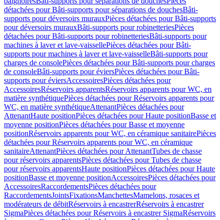
baignoires
Bâti-supports pour séparations de douches
Pièces
détachées pour Bâti-supports pour séparations de douches
Bâti-
supports pour déversoirs muraux
Pièces détachées pour Bâti-supports
pour déversoirs muraux
Bâti-supports pour robinetteries
Pièces
détachées pour Bâti-supports pour robinetteries
Bâti-supports pour
machines à laver et lave-vaisselle
Pièces détachées pour Bâti-
supports pour machines à laver et lave-vaisselle
Bâti-supports pour
charges de console
Pièces détachées pour Bâti-supports pour charges
de console
Bâti-supports pour éviers
Pièces détachées pour Bâti-
supports pour éviers
Accessoires
Pièces détachées pour
Accessoires
Réservoirs apparents
Réservoirs apparents pour WC, en
matière synthétique
Pièces détachées pour Réservoirs apparents pour
WC, en matière synthétique
Attenant
Pièces détachées pour
Attenant
Haute position
Pièces détachées pour Haute position
Basse et
moyenne position
Pièces détachées pour Basse et moyenne
position
Réservoirs apparents pour WC, en céramique sanitaire
Pièces
détachées pour Réservoirs apparents pour WC, en céramique
sanitaire
Attenant
Pièces détachées pour Attenant
Tubes de chasse
pour réservoirs apparents
Pièces détachées pour Tubes de chasse
pour réservoirs apparents
Haute position
Pièces détachées pour Haute
position
Basse et moyenne position
Accessoires
Pièces détachées pour
Accessoires
Raccordements
Pièces détachées pour
Raccordements
Joints
Fixations
Manchettes
Mamelons, rosaces et
modérateurs de débit
Réservoirs à encastrer
Réservoirs à encastrer
Sigma
Pièces détachées pour Réservoirs à encastrer Sigma
Réservoirs