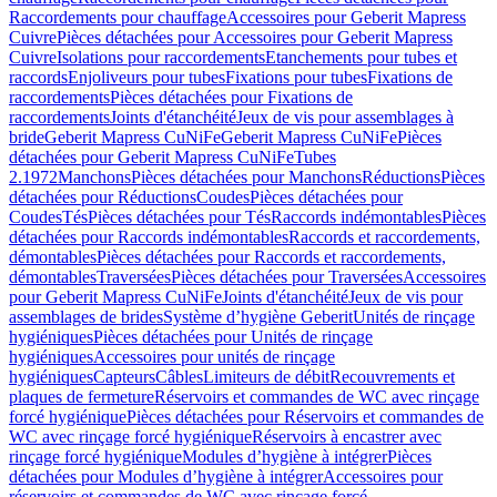
Raccordements pour chauffage
Accessoires pour Geberit Mapress
Cuivre
Pièces détachées pour Accessoires pour Geberit Mapress
Cuivre
Isolations pour raccordements
Etanchements pour tubes et
raccords
Enjoliveurs pour tubes
Fixations pour tubes
Fixations de
raccordements
Pièces détachées pour Fixations de
raccordements
Joints d'étanchéité
Jeux de vis pour assemblages à
bride
Geberit Mapress CuNiFe
Geberit Mapress CuNiFe
Pièces
détachées pour Geberit Mapress CuNiFe
Tubes
2.1972
Manchons
Pièces détachées pour Manchons
Réductions
Pièces
détachées pour Réductions
Coudes
Pièces détachées pour
Coudes
Tés
Pièces détachées pour Tés
Raccords indémontables
Pièces
détachées pour Raccords indémontables
Raccords et raccordements,
démontables
Pièces détachées pour Raccords et raccordements,
démontables
Traversées
Pièces détachées pour Traversées
Accessoires
pour Geberit Mapress CuNiFe
Joints d'étanchéité
Jeux de vis pour
assemblages de brides
Système d’hygiène Geberit
Unités de rinçage
hygiéniques
Pièces détachées pour Unités de rinçage
hygiéniques
Accessoires pour unités de rinçage
hygiéniques
Capteurs
Câbles
Limiteurs de débit
Recouvrements et
plaques de fermeture
Réservoirs et commandes de WC avec rinçage
forcé hygiénique
Pièces détachées pour Réservoirs et commandes de
WC avec rinçage forcé hygiénique
Réservoirs à encastrer avec
rinçage forcé hygiénique
Modules d’hygiène à intégrer
Pièces
détachées pour Modules d’hygiène à intégrer
Accessoires pour
réservoirs et commandes de WC avec rinçage forcé