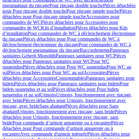
pneumatique du rinçage
Pour rinçage double touche
Pièces détachées
pour Pour rinçage double touche
Pour rinçage simple touche
Pièces
détachées pour Pour rinçage simple touche
Accessoires pour
commandes de WC
Pièces détachées pour Accessoires pour
commandes de WC
Kits d’installation
Pièces détachées pour Kits
d’installation
Pour commandes de WC à déclenchement électronique
du rinçage
Pièces détachées pour Pour commandes de WC à
déclenchement électronique du rinçage
Pour commandes de WC à
déclenchement pneumatique du rinçage
Raccordements
Panneaux
sanitaires Geberit Monolith
Panneaux sanitaires pour WC
Pièces
détachées pour Panneaux sanitaires pour WC
Pour WC
suspendus
Pièces détachées pour Pour WC suspendus
Pour WC au
sol
Pièces détachées pour Pour WC au sol
Accessoires
Pièces
détachées pour Accessoires
Consommables
Panneaux sanitaires pour
bidets
Pièces détachées pour Panneaux sanitaires pour bidets
Pour
bidets suspendus et au sol
Pièces détachées pour Pour bidets
suspendus et au sol
Urinoirs
Urinoirs, fonctionnement avec rinçage,
avec bride
Pièces détachées pour Urinoirs, fonctionnement avec
rinçage, avec bride
Sans abattant
Pièces détachées pour Sans
abattant
Urinoirs, fonctionnement avec rinçage, sans bride
Pièces
détachées pour Urinoirs, fonctionnement avec rinçage, sans
bride
Pour commande d’urinoir apparente ou à encastrer
Pièces
détachées pour Pour commande d’urinoir apparente ou à
encastrer
Avec commande d'urinoir intégrée
Pièces détachées pour