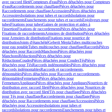
avec raccord fileté
Compteurs d'eau
Pièces détachées pour Compteurs
d'eau
Raccordements pour chauffage
Pièces détachées pour
Raccordements pour chauffage
Accessoires
Pièces détachées pour
Accessoires
Isolations pour tubes et raccords
Isolations pour
raccordements
Etanchements pour tubes et raccords
Enjoliveurs pour
tubes
Fixations pour tubes
Gaines de protection et aides à
l'insertion
Fixations de raccordements
Pièces détachées pour
Fixations de raccordements
Armoires de distribution
Pièces détachées
pour Armoires de distribution
Fixations pour nourrice de
distribution
Joints d'étanchéité
Geberit Mepla
Tubes multicouches
pour eau potable
Tubes multicouches pour chauffage
Raccords
Pièces
détachées pour Raccords
Manchons
Pièces détachées pour
Manchons
Réductions
Pièces détachées pour
Réductions
Coudes
Pièces détachées pour Coudes
Tés
Pièces
détachées pour Tés
Raccords indémontables
Pièces détachées pour
Raccords indémontables
Raccords et raccordements,
démontables
Pièces détachées pour Raccords et raccordements,
démontables
Fermetures
Pièces détachées pour
Fermetures
Appliques
Pièces détachées pour Appliques
Nourrices de
distribution avec raccord fileté
Pièces détachées pour Nourrices de
distribution avec raccord fileté
Tés pour chauffage
Pièces détachées
pour Tés pour chauffage
Raccordements pour chauffage
Pièces
détachées pour Raccordements pour chauffage
Accessoires
Pièces
détachées pour Accessoires
Isolations pour tubes et
raccords
Isolations pour raccordements
Etanchements pour tubes et