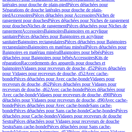
latérales pour douche de plain-pied
Pièces détachées pour
Séparations de douche latérales pour douche de plain-
pied
Accessoires
Pièces détachées pour Accessoires
Niches de
rangement pour douches
Pièces détachées pour Niches de rangement
pour douches
Niches de rangement
Pièces détachées pour Niches de
rangement
Accessoires
Baignoires
Baignoires en acrylique
sanitaire
Pièces détachées pour Baignoires en acrylique
sanitaire
Baignoires rectangulaires
Pièces détachées pour Baignoires
rectangulaires
Baignoires en matériau minéral
Pièces détachées pour
Baignoires en matériau minéral
Baignoires pour bébés
Pièces
détachées pour Baignoires pour bébés
Accessoires
Kits de
réparation
Raccordements des appareils pour douches et
baignoires
Vidages pour receveurs de douche, d52
Pièces détachées
pour Vidages pour receveurs de douche, d52
Avec cache-
bonde
Pièces détachées pour Avec cache-bonde
Vidages pour
receveurs de douche, d62
Pièces détachées pour Vidages pour
receveurs de douche, d62
Avec cache-bonde
Pièces détachées pour
Avec cache-bonde
Vidages pour receveurs de douche, d90
Pièces
détachées pour Vidages pour receveurs de douche, d90
Avec cache-
bonde
Pièces détachées pour Avec cache-bonde
Sans cache-
bonde
Pièces détachées pour Sans cache-bonde
Cache-bondes
Pièces
détachées pour Cache-bondes
Vidages pour receveurs de douche
Sestra
Pièces détachées pour Vidages pour receveurs de douche
Sestra
Sans cache-bonde
Pièces détachées pour Sans cache-
bonde
Vidages pour baignoires, d52
Pièces détachées pour Vidages