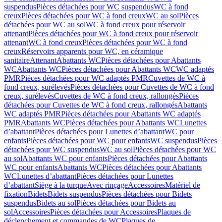
suspendus
Pièces détachées pour WC suspendus
WC à fond
creux
Pièces détachées pour WC à fond creux
WC au sol
Pièces
détachées pour WC au sol
WC à fond creux pour réservoir
attenant
Pièces détachées pour WC à fond creux pour réservoir
attenant
WC à fond creux
Pièces détachées pour WC à fond
creux
Réservoirs apparents pour WC, en céramique
sanitaire
Attenant
Abattants WC
Pièces détachées pour Abattants
WC
Abattants WC
Pièces détachées pour Abattants WC
WC adaptés
PMR
Pièces détachées pour WC adaptés PMR
Cuvettes de WC à
fond creux, surélevés
Pièces détachées pour Cuvettes de WC à fond
creux, surélevés
Cuvettes de WC à fond creux, rallongés
Pièces
détachées pour Cuvettes de WC à fond creux, rallongés
Abattants
WC adaptés PMR
Pièces détachées pour Abattants WC adaptés
PMR
Abattants WC
Pièces détachées pour Abattants WC
Lunettes
d’abattant
Pièces détachées pour Lunettes d’abattant
WC pour
enfants
Pièces détachées pour WC pour enfants
WC suspendus
Pièces
détachées pour WC suspendus
WC au sol
Pièces détachées pour WC
au sol
Abattants WC pour enfants
Pièces détachées pour Abattants
WC pour enfants
Abattants WC
Pièces détachées pour Abattants
WC
Lunettes d’abattant
Pièces détachées pour Lunettes
d’abattant
Siège à la turque
Avec rinçage
Accessoires
Matériel de
fixation
Bidets
Bidets suspendus
Pièces détachées pour Bidets
suspendus
Bidets au sol
Pièces détachées pour Bidets au
sol
Accessoires
Pièces détachées pour Accessoires
Plaques de
déclenchement et commandes de WC
Plaques de