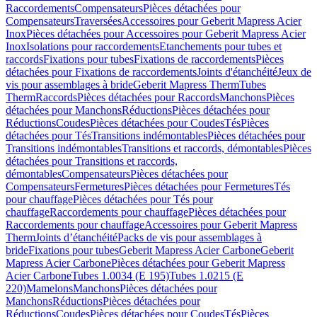
Raccordements
Compensateurs
Pièces détachées pour
Compensateurs
Traversées
Accessoires pour Geberit Mapress Acier
Inox
Pièces détachées pour Accessoires pour Geberit Mapress Acier
Inox
Isolations pour raccordements
Etanchements pour tubes et
raccords
Fixations pour tubes
Fixations de raccordements
Pièces
détachées pour Fixations de raccordements
Joints d'étanchéité
Jeux de
vis pour assemblages à bride
Geberit Mapress Therm
Tubes
Therm
Raccords
Pièces détachées pour Raccords
Manchons
Pièces
détachées pour Manchons
Réductions
Pièces détachées pour
Réductions
Coudes
Pièces détachées pour Coudes
Tés
Pièces
détachées pour Tés
Transitions indémontables
Pièces détachées pour
Transitions indémontables
Transitions et raccords, démontables
Pièces
détachées pour Transitions et raccords,
démontables
Compensateurs
Pièces détachées pour
Compensateurs
Fermetures
Pièces détachées pour Fermetures
Tés
pour chauffage
Pièces détachées pour Tés pour
chauffage
Raccordements pour chauffage
Pièces détachées pour
Raccordements pour chauffage
Accessoires pour Geberit Mapress
Therm
Joints d’étanchéité
Packs de vis pour assemblages à
bride
Fixations pour tubes
Geberit Mapress Acier Carbone
Geberit
Mapress Acier Carbone
Pièces détachées pour Geberit Mapress
Acier Carbone
Tubes 1.0034 (E 195)
Tubes 1.0215 (E
220)
Mamelons
Manchons
Pièces détachées pour
Manchons
Réductions
Pièces détachées pour
Réductions
Coudes
Pièces détachées pour Coudes
Tés
Pièces