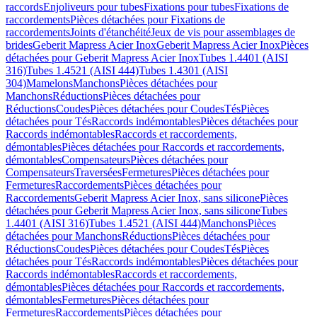
raccords
Enjoliveurs pour tubes
Fixations pour tubes
Fixations de
raccordements
Pièces détachées pour Fixations de
raccordements
Joints d'étanchéité
Jeux de vis pour assemblages de
brides
Geberit Mapress Acier Inox
Geberit Mapress Acier Inox
Pièces
détachées pour Geberit Mapress Acier Inox
Tubes 1.4401 (AISI
316)
Tubes 1.4521 (AISI 444)
Tubes 1.4301 (AISI
304)
Mamelons
Manchons
Pièces détachées pour
Manchons
Réductions
Pièces détachées pour
Réductions
Coudes
Pièces détachées pour Coudes
Tés
Pièces
détachées pour Tés
Raccords indémontables
Pièces détachées pour
Raccords indémontables
Raccords et raccordements,
démontables
Pièces détachées pour Raccords et raccordements,
démontables
Compensateurs
Pièces détachées pour
Compensateurs
Traversées
Fermetures
Pièces détachées pour
Fermetures
Raccordements
Pièces détachées pour
Raccordements
Geberit Mapress Acier Inox, sans silicone
Pièces
détachées pour Geberit Mapress Acier Inox, sans silicone
Tubes
1.4401 (AISI 316)
Tubes 1.4521 (AISI 444)
Manchons
Pièces
détachées pour Manchons
Réductions
Pièces détachées pour
Réductions
Coudes
Pièces détachées pour Coudes
Tés
Pièces
détachées pour Tés
Raccords indémontables
Pièces détachées pour
Raccords indémontables
Raccords et raccordements,
démontables
Pièces détachées pour Raccords et raccordements,
démontables
Fermetures
Pièces détachées pour
Fermetures
Raccordements
Pièces détachées pour