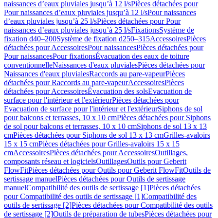
naissances d’eaux pluviales jusqu’à 12 l/s
Pièces détachées pour
Pour naissances d’eaux pluviales jusqu’à 12 l/s
Pour naissances
d’eaux pluviales jusqu’à 25 l/s
Pièces détachées pour Pour
naissances d’eaux pluviales jusqu’à 25 l/s
Fixations
Système de
fixation d40–200
Système de fixation d250–315
Accessoires
Pièces
détachées pour Accessoires
Pour naissances
Pièces détachées pour
Pour naissances
Pour fixations
Évacuation des eaux de toiture
conventionnelle
Naissances d'eaux pluviales
Pièces détachées pour
Naissances d'eaux pluviales
Raccords au pare-vapeur
Pièces
détachées pour Raccords au pare-vapeur
Accessoires
Pièces
détachées pour Accessoires
Évacuation des sols
Evacuation de
surface pour l'intérieur et l'extérieur
Pièces détachées pour
Evacuation de surface pour l'intérieur et l'extérieur
Siphons de sol
pour balcons et terrasses, 10 x 10 cm
Pièces détachées pour Siphons
de sol pour balcons et terrasses, 10 x 10 cm
Siphons de sol 13 x 13
cm
Pièces détachées pour Siphons de sol 13 x 13 cm
Grilles-avaloirs
15 x 15 cm
Pièces détachées pour Grilles-avaloirs 15 x 15
cm
Accessoires
Pièces détachées pour Accessoires
Outillages,
composants réseau et logiciels
Outillages
Outils pour Geberit
FlowFit
Pièces détachées pour Outils pour Geberit FlowFit
Outils de
sertissage manuel
Pièces détachées pour Outils de sertissage
manuel
Compatibilité des outils de sertissage [1]
Pièces détachées
pour Compatibilité des outils de sertissage [1]
Compatibilité des
outils de sertissage [2]
Pièces détachées pour Compatibilité des outils
de sertissage [2]
Outils de préparation de tubes
Pièces détachées pour