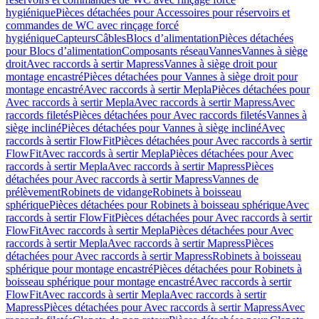
hygiénique
Pièces détachées pour Accessoires pour réservoirs et
commandes de WC avec rinçage forcé
hygiénique
Capteurs
Câbles
Blocs d’alimentation
Pièces détachées
pour Blocs d’alimentation
Composants réseau
Vannes
Vannes à siège
droit
Avec raccords à sertir Mapress
Vannes à siège droit pour
montage encastré
Pièces détachées pour Vannes à siège droit pour
montage encastré
Avec raccords à sertir Mepla
Pièces détachées pour
Avec raccords à sertir Mepla
Avec raccords à sertir Mapress
Avec
raccords filetés
Pièces détachées pour Avec raccords filetés
Vannes à
siège incliné
Pièces détachées pour Vannes à siège incliné
Avec
raccords à sertir FlowFit
Pièces détachées pour Avec raccords à sertir
FlowFit
Avec raccords à sertir Mepla
Pièces détachées pour Avec
raccords à sertir Mepla
Avec raccords à sertir Mapress
Pièces
détachées pour Avec raccords à sertir Mapress
Vannes de
prélèvement
Robinets de vidange
Robinets à boisseau
sphérique
Pièces détachées pour Robinets à boisseau sphérique
Avec
raccords à sertir FlowFit
Pièces détachées pour Avec raccords à sertir
FlowFit
Avec raccords à sertir Mepla
Pièces détachées pour Avec
raccords à sertir Mepla
Avec raccords à sertir Mapress
Pièces
détachées pour Avec raccords à sertir Mapress
Robinets à boisseau
sphérique pour montage encastré
Pièces détachées pour Robinets à
boisseau sphérique pour montage encastré
Avec raccords à sertir
FlowFit
Avec raccords à sertir Mepla
Avec raccords à sertir
Mapress
Pièces détachées pour Avec raccords à sertir Mapress
Avec