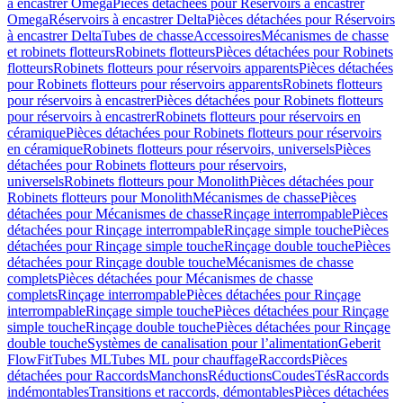
à encastrer Omega
Pièces détachées pour Réservoirs à encastrer
Omega
Réservoirs à encastrer Delta
Pièces détachées pour Réservoirs
à encastrer Delta
Tubes de chasse
Accessoires
Mécanismes de chasse
et robinets flotteurs
Robinets flotteurs
Pièces détachées pour Robinets
flotteurs
Robinets flotteurs pour réservoirs apparents
Pièces détachées
pour Robinets flotteurs pour réservoirs apparents
Robinets flotteurs
pour réservoirs à encastrer
Pièces détachées pour Robinets flotteurs
pour réservoirs à encastrer
Robinets flotteurs pour réservoirs en
céramique
Pièces détachées pour Robinets flotteurs pour réservoirs
en céramique
Robinets flotteurs pour réservoirs, universels
Pièces
détachées pour Robinets flotteurs pour réservoirs,
universels
Robinets flotteurs pour Monolith
Pièces détachées pour
Robinets flotteurs pour Monolith
Mécanismes de chasse
Pièces
détachées pour Mécanismes de chasse
Rinçage interrompable
Pièces
détachées pour Rinçage interrompable
Rinçage simple touche
Pièces
détachées pour Rinçage simple touche
Rinçage double touche
Pièces
détachées pour Rinçage double touche
Mécanismes de chasse
complets
Pièces détachées pour Mécanismes de chasse
complets
Rinçage interrompable
Pièces détachées pour Rinçage
interrompable
Rinçage simple touche
Pièces détachées pour Rinçage
simple touche
Rinçage double touche
Pièces détachées pour Rinçage
double touche
Systèmes de canalisation pour l’alimentation
Geberit
FlowFit
Tubes ML
Tubes ML pour chauffage
Raccords
Pièces
détachées pour Raccords
Manchons
Réductions
Coudes
Tés
Raccords
indémontables
Transitions et raccords, démontables
Pièces détachées