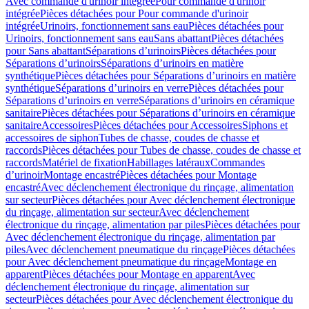
Avec commande d'urinoir intégrée
Pour commande d'urinoir
intégrée
Pièces détachées pour Pour commande d'urinoir
intégrée
Urinoirs, fonctionnement sans eau
Pièces détachées pour
Urinoirs, fonctionnement sans eau
Sans abattant
Pièces détachées
pour Sans abattant
Séparations d’urinoirs
Pièces détachées pour
Séparations d’urinoirs
Séparations d’urinoirs en matière
synthétique
Pièces détachées pour Séparations d’urinoirs en matière
synthétique
Séparations d’urinoirs en verre
Pièces détachées pour
Séparations d’urinoirs en verre
Séparations d’urinoirs en céramique
sanitaire
Pièces détachées pour Séparations d’urinoirs en céramique
sanitaire
Accessoires
Pièces détachées pour Accessoires
Siphons et
accessoires de siphon
Tubes de chasse, coudes de chasse et
raccords
Pièces détachées pour Tubes de chasse, coudes de chasse et
raccords
Matériel de fixation
Habillages latéraux
Commandes
dʼurinoir
Montage encastré
Pièces détachées pour Montage
encastré
Avec déclenchement électronique du rinçage, alimentation
sur secteur
Pièces détachées pour Avec déclenchement électronique
du rinçage, alimentation sur secteur
Avec déclenchement
électronique du rinçage, alimentation par piles
Pièces détachées pour
Avec déclenchement électronique du rinçage, alimentation par
piles
Avec déclenchement pneumatique du rinçage
Pièces détachées
pour Avec déclenchement pneumatique du rinçage
Montage en
apparent
Pièces détachées pour Montage en apparent
Avec
déclenchement électronique du rinçage, alimentation sur
secteur
Pièces détachées pour Avec déclenchement électronique du