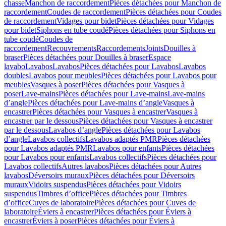
chasse
Manchon de raccordement
Pièces détachées pour Manchon de
raccordement
Coudes de raccordement
Pièces détachées pour Coudes
de raccordement
Vidages pour bidet
Pièces détachées pour Vidages
pour bidet
Siphons en tube coudé
Pièces détachées pour Siphons en
tube coudé
Coudes de
raccordement
Recouvrements
Raccordements
Joints
Douilles à
braser
Pièces détachées pour Douilles à braser
Espace
lavabo
Lavabos
Lavabos
Pièces détachées pour Lavabos
Lavabos
doubles
Lavabos pour meubles
Pièces détachées pour Lavabos pour
meubles
Vasques à poser
Pièces détachées pour Vasques à
poser
Lave-mains
Pièces détachées pour Lave-mains
Lave-mains
d’angle
Pièces détachées pour Lave-mains d’angle
Vasques à
encastrer
Pièces détachées pour Vasques à encastrer
Vasques à
encastrer par le dessous
Pièces détachées pour Vasques à encastrer
par le dessous
Lavabos d’angle
Pièces détachées pour Lavabos
d’angle
Lavabos collectifs
Lavabos adaptés PMR
Pièces détachées
pour Lavabos adaptés PMR
Lavabos pour enfants
Pièces détachées
pour Lavabos pour enfants
Lavabos collectifs
Pièces détachées pour
Lavabos collectifs
Autres lavabos
Pièces détachées pour Autres
lavabos
Déversoirs muraux
Pièces détachées pour Déversoirs
muraux
Vidoirs suspendus
Pièces détachées pour Vidoirs
suspendus
Timbres dʼoffice
Pièces détachées pour Timbres
dʼoffice
Cuves de laboratoire
Pièces détachées pour Cuves de
laboratoire
Éviers à encastrer
Pièces détachées pour Éviers à
encastrer
Éviers à poser
Pièces détachées pour Éviers à