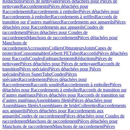
Réductions
Pièces de nettoyage
Pièces détachées pour Pièces de
nettoyage
Raccordements
Pièces détachées pour
Raccordements
Raccordements à emboîter
Pièces détachées pour
Raccordements à emboîter
Raccordements à griffes
Raccords de
transition sur d’autres matériaux
Raccordements aux appareils
Pièces
détachées pour Raccordements aux appareils
Coudes de
raccordement
Pièces détachées pour Coudes de
raccordement
Manchons de raccordement
Pièces détachées pour
Manchons de
raccordement
Accessoires
Colliers
Obturateurs
Joints
Capes de
protection
Consommables
Geberit PE
Tubes
Raccords
Pièces détachées
pour Raccords
Coudes
Embranchements
Réductions
Pièces de
nettoyage
Pièces détachées pour Pièces de nettoyage
Raccords de
transition
Pièces spéciales
Pièces détachées pour Pièces
spéciales
Pièces SuperTube
Coudes
Pièces
spéciales
Raccordements
Pièces détachées pour
Raccordements
Raccords soudés
Raccordements à emboîter
Pièces
détachées pour Raccordements à emboîter
Raccords de transition sur
d’autres matériaux
Pièces détachées pour Raccords de transition sur
d’autres matériaux
Assemblages filetés
Pièces détachées pour
Assemblages filetés
Assemblages de bride
Collerettes
Raccordements
aux appareils
Pièces détachées pour Raccordements aux
appareils
Coudes de raccordement
Pièces détachées pour Coudes de
raccordement
Manchons de raccordement
Pièces détachées pour
Manchons de raccordement
Manchons de raccordement
Pièces