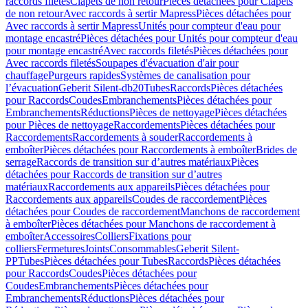
raccords filetés
Clapets de non retour
Pièces détachées pour Clapets
de non retour
Avec raccords à sertir Mapress
Pièces détachées pour
Avec raccords à sertir Mapress
Unités pour compteur d'eau pour
montage encastré
Pièces détachées pour Unités pour compteur d'eau
pour montage encastré
Avec raccords filetés
Pièces détachées pour
Avec raccords filetés
Soupapes d'évacuation d'air pour
chauffage
Purgeurs rapides
Systèmes de canalisation pour
l’évacuation
Geberit Silent-db20
Tubes
Raccords
Pièces détachées
pour Raccords
Coudes
Embranchements
Pièces détachées pour
Embranchements
Réductions
Pièces de nettoyage
Pièces détachées
pour Pièces de nettoyage
Raccordements
Pièces détachées pour
Raccordements
Raccordements à souder
Raccordements à
emboîter
Pièces détachées pour Raccordements à emboîter
Brides de
serrage
Raccords de transition sur d’autres matériaux
Pièces
détachées pour Raccords de transition sur d’autres
matériaux
Raccordements aux appareils
Pièces détachées pour
Raccordements aux appareils
Coudes de raccordement
Pièces
détachées pour Coudes de raccordement
Manchons de raccordement
à emboîter
Pièces détachées pour Manchons de raccordement à
emboîter
Accessoires
Colliers
Fixations pour
colliers
Fermetures
Joints
Consommables
Geberit Silent-
PP
Tubes
Pièces détachées pour Tubes
Raccords
Pièces détachées
pour Raccords
Coudes
Pièces détachées pour
Coudes
Embranchements
Pièces détachées pour
Embranchements
Réductions
Pièces détachées pour