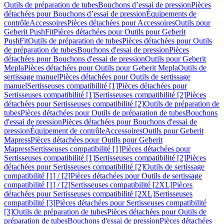
Outils de préparation de tubes
Bouchons d’essai de pression
Pièces
détachées pour Bouchons d’essai de pression
Équipements de
contrôle
Accessoires
Pièces détachées pour Accessoires
Outils pour
Geberit PushFit
Pièces détachées pour Outils pour Geberit
PushFit
Outils de préparation de tubes
Pièces détachées pour Outils
de préparation de tubes
Bouchons d'essai de pression
Pièces
détachées pour Bouchons d'essai de pression
Outils pour Geberit
Mepla
Pièces détachées pour Outils pour Geberit Mepla
Outils de
sertissage manuel
Pièces détachées pour Outils de sertissage
manuel
Sertisseuses compatibilité [1]
Pièces détachées pour
Sertisseuses compatibilité [1]
Sertisseuses compatibilité [2]
Pièces
détachées pour Sertisseuses compatibilité [2]
Outils de préparation de
tubes
Pièces détachées pour Outils de préparation de tubes
Bouchons
d'essai de pression
Pièces détachées pour Bouchons d'essai de
pression
Équipement de contrôle
Accessoires
Outils pour Geberit
Mapress
Pièces détachées pour Outils pour Geberit
Mapress
Sertisseuses compatibilité [1]
Pièces détachées pour
Sertisseuses compatibilité [1]
Sertisseuses compatibilité [2]
Pièces
détachées pour Sertisseuses compatibilité [2]
Outils de sertissage
compatibilité [1] / [2]
Pièces détachées pour Outils de sertissage
compatibilité [1] / [2]
Sertisseuses compatibilité [2XL]
Pièces
détachées pour Sertisseuses compatibilité [2XL]
Sertisseuses
compatibilité [3]
Pièces détachées pour Sertisseuses compatibilité
[3]
Outils de préparation de tubes
Pièces détachées pour Outils de
préparation de tubes
Bouchons d'essai de pression
Pièces détachées