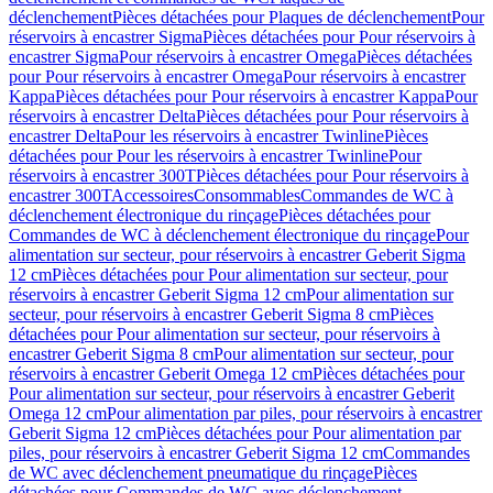
déclenchement
Pièces détachées pour Plaques de déclenchement
Pour
réservoirs à encastrer Sigma
Pièces détachées pour Pour réservoirs à
encastrer Sigma
Pour réservoirs à encastrer Omega
Pièces détachées
pour Pour réservoirs à encastrer Omega
Pour réservoirs à encastrer
Kappa
Pièces détachées pour Pour réservoirs à encastrer Kappa
Pour
réservoirs à encastrer Delta
Pièces détachées pour Pour réservoirs à
encastrer Delta
Pour les réservoirs à encastrer Twinline
Pièces
détachées pour Pour les réservoirs à encastrer Twinline
Pour
réservoirs à encastrer 300T
Pièces détachées pour Pour réservoirs à
encastrer 300T
Accessoires
Consommables
Commandes de WC à
déclenchement électronique du rinçage
Pièces détachées pour
Commandes de WC à déclenchement électronique du rinçage
Pour
alimentation sur secteur, pour réservoirs à encastrer Geberit Sigma
12 cm
Pièces détachées pour Pour alimentation sur secteur, pour
réservoirs à encastrer Geberit Sigma 12 cm
Pour alimentation sur
secteur, pour réservoirs à encastrer Geberit Sigma 8 cm
Pièces
détachées pour Pour alimentation sur secteur, pour réservoirs à
encastrer Geberit Sigma 8 cm
Pour alimentation sur secteur, pour
réservoirs à encastrer Geberit Omega 12 cm
Pièces détachées pour
Pour alimentation sur secteur, pour réservoirs à encastrer Geberit
Omega 12 cm
Pour alimentation par piles, pour réservoirs à encastrer
Geberit Sigma 12 cm
Pièces détachées pour Pour alimentation par
piles, pour réservoirs à encastrer Geberit Sigma 12 cm
Commandes
de WC avec déclenchement pneumatique du rinçage
Pièces
détachées pour Commandes de WC avec déclenchement