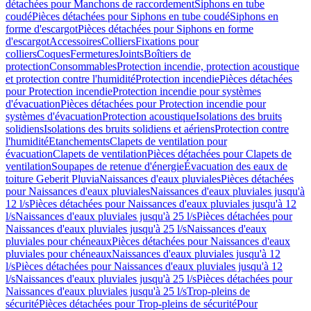
détachées pour Manchons de raccordement
Siphons en tube
coudé
Pièces détachées pour Siphons en tube coudé
Siphons en
forme d'escargot
Pièces détachées pour Siphons en forme
d'escargot
Accessoires
Colliers
Fixations pour
colliers
Coques
Fermetures
Joints
Boîtiers de
protection
Consommables
Protection incendie, protection acoustique
et protection contre l'humidité
Protection incendie
Pièces détachées
pour Protection incendie
Protection incendie pour systèmes
d'évacuation
Pièces détachées pour Protection incendie pour
systèmes d'évacuation
Protection acoustique
Isolations des bruits
solidiens
Isolations des bruits solidiens et aériens
Protection contre
l'humidité
Etanchements
Clapets de ventilation pour
évacuation
Clapets de ventilation
Pièces détachées pour Clapets de
ventilation
Soupapes de retenue d'énergie
Évacuation des eaux de
toiture Geberit Pluvia
Naissances d'eaux pluviales
Pièces détachées
pour Naissances d'eaux pluviales
Naissances d'eaux pluviales jusqu'à
12 l/s
Pièces détachées pour Naissances d'eaux pluviales jusqu'à 12
l/s
Naissances d'eaux pluviales jusqu'à 25 l/s
Pièces détachées pour
Naissances d'eaux pluviales jusqu'à 25 l/s
Naissances d'eaux
pluviales pour chéneaux
Pièces détachées pour Naissances d'eaux
pluviales pour chéneaux
Naissances d'eaux pluviales jusqu'à 12
l/s
Pièces détachées pour Naissances d'eaux pluviales jusqu'à 12
l/s
Naissances d'eaux pluviales jusqu'à 25 l/s
Pièces détachées pour
Naissances d'eaux pluviales jusqu'à 25 l/s
Trop-pleins de
sécurité
Pièces détachées pour Trop-pleins de sécurité
Pour