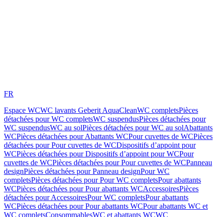
FR
Espace WC
WC lavants Geberit AquaClean
WC complets
Pièces
détachées pour WC complets
WC suspendus
Pièces détachées pour
WC suspendus
WC au sol
Pièces détachées pour WC au sol
Abattants
WC
Pièces détachées pour Abattants WC
Pour cuvettes de WC
Pièces
détachées pour Pour cuvettes de WC
Dispositifs d’appoint pour
WC
Pièces détachées pour Dispositifs d’appoint pour WC
Pour
cuvettes de WC
Pièces détachées pour Pour cuvettes de WC
Panneau
design
Pièces détachées pour Panneau design
Pour WC
complets
Pièces détachées pour Pour WC complets
Pour abattants
WC
Pièces détachées pour Pour abattants WC
Accessoires
Pièces
détachées pour Accessoires
Pour WC complets
Pour abattants
WC
Pièces détachées pour Pour abattants WC
Pour abattants WC et
WC complets
Consommables
WC et abattants WC
WC