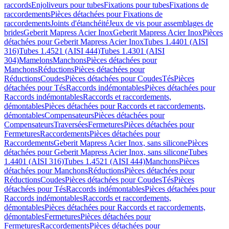
raccords
Enjoliveurs pour tubes
Fixations pour tubes
Fixations de
raccordements
Pièces détachées pour Fixations de
raccordements
Joints d'étanchéité
Jeux de vis pour assemblages de
brides
Geberit Mapress Acier Inox
Geberit Mapress Acier Inox
Pièces
détachées pour Geberit Mapress Acier Inox
Tubes 1.4401 (AISI
316)
Tubes 1.4521 (AISI 444)
Tubes 1.4301 (AISI
304)
Mamelons
Manchons
Pièces détachées pour
Manchons
Réductions
Pièces détachées pour
Réductions
Coudes
Pièces détachées pour Coudes
Tés
Pièces
détachées pour Tés
Raccords indémontables
Pièces détachées pour
Raccords indémontables
Raccords et raccordements,
démontables
Pièces détachées pour Raccords et raccordements,
démontables
Compensateurs
Pièces détachées pour
Compensateurs
Traversées
Fermetures
Pièces détachées pour
Fermetures
Raccordements
Pièces détachées pour
Raccordements
Geberit Mapress Acier Inox, sans silicone
Pièces
détachées pour Geberit Mapress Acier Inox, sans silicone
Tubes
1.4401 (AISI 316)
Tubes 1.4521 (AISI 444)
Manchons
Pièces
détachées pour Manchons
Réductions
Pièces détachées pour
Réductions
Coudes
Pièces détachées pour Coudes
Tés
Pièces
détachées pour Tés
Raccords indémontables
Pièces détachées pour
Raccords indémontables
Raccords et raccordements,
démontables
Pièces détachées pour Raccords et raccordements,
démontables
Fermetures
Pièces détachées pour
Fermetures
Raccordements
Pièces détachées pour