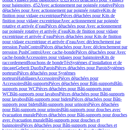
pour baignoires, d52
Avec actionnement par poignée rotative
Pièces
détachées pour Avec actionnement par poignée rotative
Kits de
finition pour vidage excentrique
Pièces détachées pour Kits de
finition pour vidage excentrique
Avec actionnement par poignée
rotative et arrivée d’eau
Pièces détachées pour Avec actionnement
par poignée rotative et arrivée d’eau
Kits de finition pour vidage
excentrique et arrivée d’eau
Pièces détachées pour Kits de finition
pour vidage excentrique et arrivée d’eau
Avec déclenchement par
pression PushControl
Pièces détachées pour Avec déclenchement par
pression PushControl
Avec cache-bonde
Pièces détachées pour Avec
cache-bonde
Accessoires pour vidages pour baignoires
Kits de
raccordement
Bouchons de bonde
Tés
Systèmes d’installation et de
rinçage
Geberit Duofix
Parois
Pièces détachées pour Parois
Systèmes
porteurs
Pièces détachées pour Systèmes
porteurs
Habillages
Accessoires
Pièces détachées pour
Accessoires
Bâti-supports
Pièces détachées pour Bâti-supports
Bâti-
supports pour WC
Pièces détachées pour Bâti-supports pour
WC
Bâti-supports pour lavabos
Pièces détachées pour Bâti-supports
pour lavabos
Bâti-supports pour bidets
Pièces détachées pour Bâti-
supports pour bidets
Bâti-supports pour urinoirs
Pièces détachées
pour Bâti-supports pour urinoirs
Bâti-supports pour douches avec
évacuation murale
Pièces détachées pour Bâti-supports pour douches
avec évacuation murale
Bâti-supports pour douches et
baignoires
Pièces détachées pour Bâti-supports pour douches et