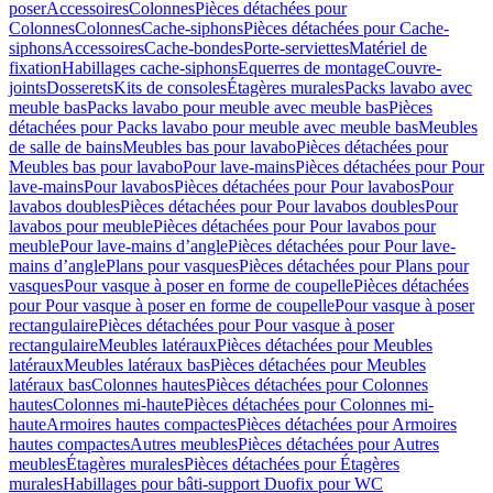
poser
Accessoires
Colonnes
Pièces détachées pour
Colonnes
Colonnes
Cache-siphons
Pièces détachées pour Cache-
siphons
Accessoires
Cache-bondes
Porte-serviettes
Matériel de
fixation
Habillages cache-siphons
Equerres de montage
Couvre-
joints
Dosserets
Kits de consoles
Étagères murales
Packs lavabo avec
meuble bas
Packs lavabo pour meuble avec meuble bas
Pièces
détachées pour Packs lavabo pour meuble avec meuble bas
Meubles
de salle de bains
Meubles bas pour lavabo
Pièces détachées pour
Meubles bas pour lavabo
Pour lave-mains
Pièces détachées pour Pour
lave-mains
Pour lavabos
Pièces détachées pour Pour lavabos
Pour
lavabos doubles
Pièces détachées pour Pour lavabos doubles
Pour
lavabos pour meuble
Pièces détachées pour Pour lavabos pour
meuble
Pour lave-mains d’angle
Pièces détachées pour Pour lave-
mains d’angle
Plans pour vasques
Pièces détachées pour Plans pour
vasques
Pour vasque à poser en forme de coupelle
Pièces détachées
pour Pour vasque à poser en forme de coupelle
Pour vasque à poser
rectangulaire
Pièces détachées pour Pour vasque à poser
rectangulaire
Meubles latéraux
Pièces détachées pour Meubles
latéraux
Meubles latéraux bas
Pièces détachées pour Meubles
latéraux bas
Colonnes hautes
Pièces détachées pour Colonnes
hautes
Colonnes mi-haute
Pièces détachées pour Colonnes mi-
haute
Armoires hautes compactes
Pièces détachées pour Armoires
hautes compactes
Autres meubles
Pièces détachées pour Autres
meubles
Étagères murales
Pièces détachées pour Étagères
murales
Habillages pour bâti-support Duofix pour WC