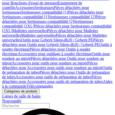
pour Bouchons d'essai de pression
Equipement de
contrôle
Accessoires
Sertisseuses
Pièces détachées pour
Sertisseuses
Sertisseuses compatibilité [1]
Pièces détachées pour
Sertisseuses compatibilité [1]
Sertisseuses compatibilité [2]
Pièces
détachées pour Sertisseuses compatibilité [2]
Sertisseuses
compatibilité [2XL]
Pièces détachées pour Sertisseuses compatibilité
[2XL]
Mallettes universelles
Pièces détachées pour Mallettes
universelles
Mallettes universelles
Pièces détachées pour Mallettes
universelles
Outils pour Geberit Silent-db20 / Geberit PE
Pièces
détachées pour Outils pour Geberit Silent-db20 / Geberit PE
Outils à
souder électrique
Pièces détachées pour Outils à souder
électrique
Accessoires pour outillage à souder électrique
Outils pour
soudure au miroir
Pièces détachées pour Outils pour soudure au
miroir
Accessoires pour outils pour soudure au miroir
Pièces
détachées pour Accessoires pour outils pour soudure au miroir
Outils
de préparation de tubes
Pièces détachées pour Outils de préparation
de tubes
Accessoires pour outils de préparation de tubes
Pièces
détachées pour Accessoires pour outils de préparation de tubes
Aides
à la commande
Télécommandes
Catégories de produits
Lignes de salle de bains
Nouveautés