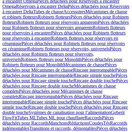
à encastrer Omega
Pièces détachées pour Réservoirs à encastrer
Omega
Réservoirs à encastrer Delta
Pièces détachées pour Réservoirs
à encastrer Delta
Tubes de chasse
Accessoires
Mécanismes de chasse
et robinets flotteurs
Robinets flotteurs
Pièces détachées pour Robinets
flotteurs
Robinets flotteurs pour réservoirs apparents
Pièces détachées
pour Robinets flotteurs pour réservoirs apparents
Robinets flotteurs
pour réservoirs à encastrer
Pièces détachées pour Robinets flotteurs
pour réservoirs à encastrer
Robinets flotteurs pour réservoirs en
céramique
Pièces détachées pour Robinets flotteurs pour réservoirs
en céramique
Robinets flotteurs pour réservoirs, universels
Pièces
détachées pour Robinets flotteurs pour réservoirs,
universels
Robinets flotteurs pour Monolith
Pièces détachées pour
Robinets flotteurs pour Monolith
Mécanismes de chasse
Pièces
détachées pour Mécanismes de chasse
Rinçage interrompable
Pièces
détachées pour Rinçage interrompable
Rinçage simple touche
Pièces
détachées pour Rinçage simple touche
Rinçage double touche
Pièces
détachées pour Rinçage double touche
Mécanismes de chasse
complets
Pièces détachées pour Mécanismes de chasse
complets
Rinçage interrompable
Pièces détachées pour Rinçage
interrompable
Rinçage simple touche
Pièces détachées pour Rinçage
simple touche
Rinçage double touche
Pièces détachées pour Rinçage
double touche
Systèmes de canalisation pour l’alimentation
Geberit
FlowFit
Tubes ML
Tubes ML pour chauffage
Raccords
Pièces
détachées pour Raccords
Manchons
Réductions
Coudes
Tés
Raccords
indémontables
Transitions et raccords, démontables
Pièces détachées