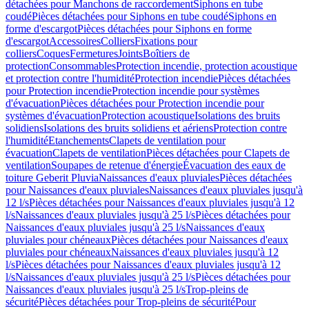
détachées pour Manchons de raccordement
Siphons en tube
coudé
Pièces détachées pour Siphons en tube coudé
Siphons en
forme d'escargot
Pièces détachées pour Siphons en forme
d'escargot
Accessoires
Colliers
Fixations pour
colliers
Coques
Fermetures
Joints
Boîtiers de
protection
Consommables
Protection incendie, protection acoustique
et protection contre l'humidité
Protection incendie
Pièces détachées
pour Protection incendie
Protection incendie pour systèmes
d'évacuation
Pièces détachées pour Protection incendie pour
systèmes d'évacuation
Protection acoustique
Isolations des bruits
solidiens
Isolations des bruits solidiens et aériens
Protection contre
l'humidité
Etanchements
Clapets de ventilation pour
évacuation
Clapets de ventilation
Pièces détachées pour Clapets de
ventilation
Soupapes de retenue d'énergie
Évacuation des eaux de
toiture Geberit Pluvia
Naissances d'eaux pluviales
Pièces détachées
pour Naissances d'eaux pluviales
Naissances d'eaux pluviales jusqu'à
12 l/s
Pièces détachées pour Naissances d'eaux pluviales jusqu'à 12
l/s
Naissances d'eaux pluviales jusqu'à 25 l/s
Pièces détachées pour
Naissances d'eaux pluviales jusqu'à 25 l/s
Naissances d'eaux
pluviales pour chéneaux
Pièces détachées pour Naissances d'eaux
pluviales pour chéneaux
Naissances d'eaux pluviales jusqu'à 12
l/s
Pièces détachées pour Naissances d'eaux pluviales jusqu'à 12
l/s
Naissances d'eaux pluviales jusqu'à 25 l/s
Pièces détachées pour
Naissances d'eaux pluviales jusqu'à 25 l/s
Trop-pleins de
sécurité
Pièces détachées pour Trop-pleins de sécurité
Pour