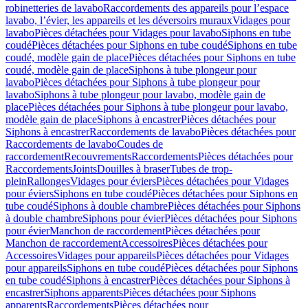
robinetteries de lavabo
Raccordements des appareils pour l’espace
lavabo, l’évier, les appareils et les déversoirs muraux
Vidages pour
lavabo
Pièces détachées pour Vidages pour lavabo
Siphons en tube
coudé
Pièces détachées pour Siphons en tube coudé
Siphons en tube
coudé, modèle gain de place
Pièces détachées pour Siphons en tube
coudé, modèle gain de place
Siphons à tube plongeur pour
lavabo
Pièces détachées pour Siphons à tube plongeur pour
lavabo
Siphons à tube plongeur pour lavabo, modèle gain de
place
Pièces détachées pour Siphons à tube plongeur pour lavabo,
modèle gain de place
Siphons à encastrer
Pièces détachées pour
Siphons à encastrer
Raccordements de lavabo
Pièces détachées pour
Raccordements de lavabo
Coudes de
raccordement
Recouvrements
Raccordements
Pièces détachées pour
Raccordements
Joints
Douilles à braser
Tubes de trop-
plein
Rallonges
Vidages pour éviers
Pièces détachées pour Vidages
pour éviers
Siphons en tube coudé
Pièces détachées pour Siphons en
tube coudé
Siphons à double chambre
Pièces détachées pour Siphons
à double chambre
Siphons pour évier
Pièces détachées pour Siphons
pour évier
Manchon de raccordement
Pièces détachées pour
Manchon de raccordement
Accessoires
Pièces détachées pour
Accessoires
Vidages pour appareils
Pièces détachées pour Vidages
pour appareils
Siphons en tube coudé
Pièces détachées pour Siphons
en tube coudé
Siphons à encastrer
Pièces détachées pour Siphons à
encastrer
Siphons apparents
Pièces détachées pour Siphons
apparents
Raccordements
Pièces détachées pour