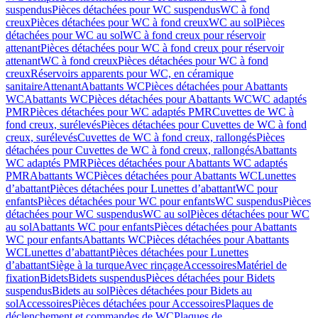
suspendus
Pièces détachées pour WC suspendus
WC à fond
creux
Pièces détachées pour WC à fond creux
WC au sol
Pièces
détachées pour WC au sol
WC à fond creux pour réservoir
attenant
Pièces détachées pour WC à fond creux pour réservoir
attenant
WC à fond creux
Pièces détachées pour WC à fond
creux
Réservoirs apparents pour WC, en céramique
sanitaire
Attenant
Abattants WC
Pièces détachées pour Abattants
WC
Abattants WC
Pièces détachées pour Abattants WC
WC adaptés
PMR
Pièces détachées pour WC adaptés PMR
Cuvettes de WC à
fond creux, surélevés
Pièces détachées pour Cuvettes de WC à fond
creux, surélevés
Cuvettes de WC à fond creux, rallongés
Pièces
détachées pour Cuvettes de WC à fond creux, rallongés
Abattants
WC adaptés PMR
Pièces détachées pour Abattants WC adaptés
PMR
Abattants WC
Pièces détachées pour Abattants WC
Lunettes
d’abattant
Pièces détachées pour Lunettes d’abattant
WC pour
enfants
Pièces détachées pour WC pour enfants
WC suspendus
Pièces
détachées pour WC suspendus
WC au sol
Pièces détachées pour WC
au sol
Abattants WC pour enfants
Pièces détachées pour Abattants
WC pour enfants
Abattants WC
Pièces détachées pour Abattants
WC
Lunettes d’abattant
Pièces détachées pour Lunettes
d’abattant
Siège à la turque
Avec rinçage
Accessoires
Matériel de
fixation
Bidets
Bidets suspendus
Pièces détachées pour Bidets
suspendus
Bidets au sol
Pièces détachées pour Bidets au
sol
Accessoires
Pièces détachées pour Accessoires
Plaques de
déclenchement et commandes de WC
Plaques de