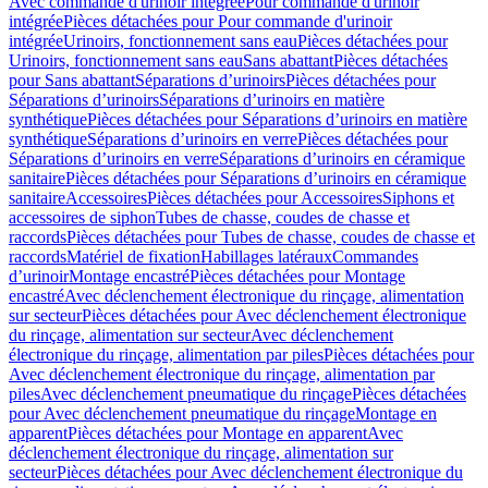
Avec commande d'urinoir intégrée
Pour commande d'urinoir
intégrée
Pièces détachées pour Pour commande d'urinoir
intégrée
Urinoirs, fonctionnement sans eau
Pièces détachées pour
Urinoirs, fonctionnement sans eau
Sans abattant
Pièces détachées
pour Sans abattant
Séparations d’urinoirs
Pièces détachées pour
Séparations d’urinoirs
Séparations d’urinoirs en matière
synthétique
Pièces détachées pour Séparations d’urinoirs en matière
synthétique
Séparations d’urinoirs en verre
Pièces détachées pour
Séparations d’urinoirs en verre
Séparations d’urinoirs en céramique
sanitaire
Pièces détachées pour Séparations d’urinoirs en céramique
sanitaire
Accessoires
Pièces détachées pour Accessoires
Siphons et
accessoires de siphon
Tubes de chasse, coudes de chasse et
raccords
Pièces détachées pour Tubes de chasse, coudes de chasse et
raccords
Matériel de fixation
Habillages latéraux
Commandes
dʼurinoir
Montage encastré
Pièces détachées pour Montage
encastré
Avec déclenchement électronique du rinçage, alimentation
sur secteur
Pièces détachées pour Avec déclenchement électronique
du rinçage, alimentation sur secteur
Avec déclenchement
électronique du rinçage, alimentation par piles
Pièces détachées pour
Avec déclenchement électronique du rinçage, alimentation par
piles
Avec déclenchement pneumatique du rinçage
Pièces détachées
pour Avec déclenchement pneumatique du rinçage
Montage en
apparent
Pièces détachées pour Montage en apparent
Avec
déclenchement électronique du rinçage, alimentation sur
secteur
Pièces détachées pour Avec déclenchement électronique du