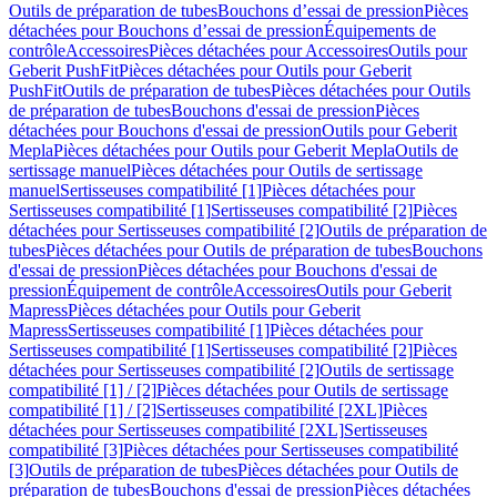
Outils de préparation de tubes
Bouchons d’essai de pression
Pièces
détachées pour Bouchons d’essai de pression
Équipements de
contrôle
Accessoires
Pièces détachées pour Accessoires
Outils pour
Geberit PushFit
Pièces détachées pour Outils pour Geberit
PushFit
Outils de préparation de tubes
Pièces détachées pour Outils
de préparation de tubes
Bouchons d'essai de pression
Pièces
détachées pour Bouchons d'essai de pression
Outils pour Geberit
Mepla
Pièces détachées pour Outils pour Geberit Mepla
Outils de
sertissage manuel
Pièces détachées pour Outils de sertissage
manuel
Sertisseuses compatibilité [1]
Pièces détachées pour
Sertisseuses compatibilité [1]
Sertisseuses compatibilité [2]
Pièces
détachées pour Sertisseuses compatibilité [2]
Outils de préparation de
tubes
Pièces détachées pour Outils de préparation de tubes
Bouchons
d'essai de pression
Pièces détachées pour Bouchons d'essai de
pression
Équipement de contrôle
Accessoires
Outils pour Geberit
Mapress
Pièces détachées pour Outils pour Geberit
Mapress
Sertisseuses compatibilité [1]
Pièces détachées pour
Sertisseuses compatibilité [1]
Sertisseuses compatibilité [2]
Pièces
détachées pour Sertisseuses compatibilité [2]
Outils de sertissage
compatibilité [1] / [2]
Pièces détachées pour Outils de sertissage
compatibilité [1] / [2]
Sertisseuses compatibilité [2XL]
Pièces
détachées pour Sertisseuses compatibilité [2XL]
Sertisseuses
compatibilité [3]
Pièces détachées pour Sertisseuses compatibilité
[3]
Outils de préparation de tubes
Pièces détachées pour Outils de
préparation de tubes
Bouchons d'essai de pression
Pièces détachées