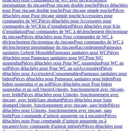
pneumatique du rinçage
Pour rinçage double touche
Pièces détachées
pour Pour rinçage double touche
Pour rinçage simple touche
Pièces
détachées pour Pour rinçage simple touche
Accessoires pour
commandes de WC
Pièces détachées pour Accessoires pour
commandes de WC
Kits d’installation
Pièces détachées pour Kits
d’installation
Pour commandes de WC à déclenchement électronique
du rinçage
Pièces détachées pour Pour commandes de WC à
déclenchement électronique du rinçage
Pour commandes de WC à
déclenchement pneumatique du rinçage
Raccordements
Panneaux
sanitaires Geberit Monolith
Panneaux sanitaires pour WC
Pièces
détachées pour Panneaux sanitaires pour WC
Pour WC
suspendus
Pièces détachées pour Pour WC suspendus
Pour WC au
sol
Pièces détachées pour Pour WC au sol
Accessoires
Pièces
détachées pour Accessoires
Consommables
Panneaux sanitaires pour
bidets
Pièces détachées pour Panneaux sanitaires pour bidets
Pour
bidets suspendus et au sol
Pièces détachées pour Pour bidets
suspendus et au sol
Urinoirs
Urinoirs, fonctionnement avec rinçage,
avec bride
Pièces détachées pour Urinoirs, fonctionnement avec
rinçage, avec bride
Sans abattant
Pièces détachées pour Sans
abattant
Urinoirs, fonctionnement avec rinçage, sans bride
Pièces
détachées pour Urinoirs, fonctionnement avec rinçage, sans
bride
Pour commande d’urinoir apparente ou à encastrer
Pièces
détachées pour Pour commande d’urinoir apparente ou à
encastrer
Avec commande d'urinoir intégrée
Pièces détachées pour