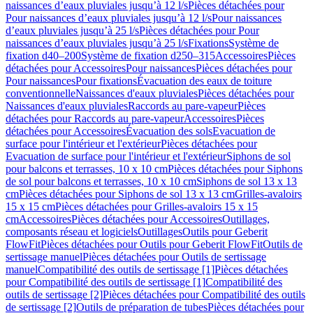
naissances d’eaux pluviales jusqu’à 12 l/s
Pièces détachées pour
Pour naissances d’eaux pluviales jusqu’à 12 l/s
Pour naissances
d’eaux pluviales jusqu’à 25 l/s
Pièces détachées pour Pour
naissances d’eaux pluviales jusqu’à 25 l/s
Fixations
Système de
fixation d40–200
Système de fixation d250–315
Accessoires
Pièces
détachées pour Accessoires
Pour naissances
Pièces détachées pour
Pour naissances
Pour fixations
Évacuation des eaux de toiture
conventionnelle
Naissances d'eaux pluviales
Pièces détachées pour
Naissances d'eaux pluviales
Raccords au pare-vapeur
Pièces
détachées pour Raccords au pare-vapeur
Accessoires
Pièces
détachées pour Accessoires
Évacuation des sols
Evacuation de
surface pour l'intérieur et l'extérieur
Pièces détachées pour
Evacuation de surface pour l'intérieur et l'extérieur
Siphons de sol
pour balcons et terrasses, 10 x 10 cm
Pièces détachées pour Siphons
de sol pour balcons et terrasses, 10 x 10 cm
Siphons de sol 13 x 13
cm
Pièces détachées pour Siphons de sol 13 x 13 cm
Grilles-avaloirs
15 x 15 cm
Pièces détachées pour Grilles-avaloirs 15 x 15
cm
Accessoires
Pièces détachées pour Accessoires
Outillages,
composants réseau et logiciels
Outillages
Outils pour Geberit
FlowFit
Pièces détachées pour Outils pour Geberit FlowFit
Outils de
sertissage manuel
Pièces détachées pour Outils de sertissage
manuel
Compatibilité des outils de sertissage [1]
Pièces détachées
pour Compatibilité des outils de sertissage [1]
Compatibilité des
outils de sertissage [2]
Pièces détachées pour Compatibilité des outils
de sertissage [2]
Outils de préparation de tubes
Pièces détachées pour