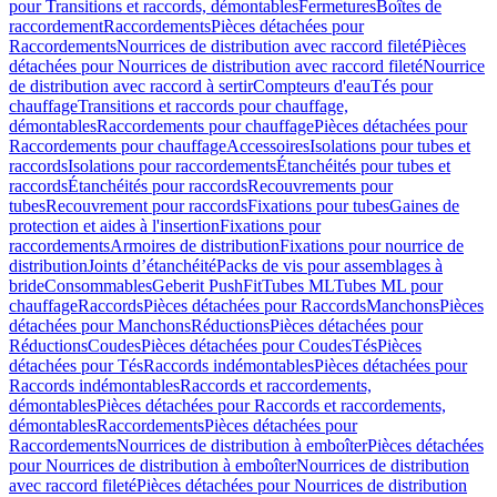
pour Transitions et raccords, démontables
Fermetures
Boîtes de
raccordement
Raccordements
Pièces détachées pour
Raccordements
Nourrices de distribution avec raccord fileté
Pièces
détachées pour Nourrices de distribution avec raccord fileté
Nourrice
de distribution avec raccord à sertir
Compteurs d'eau
Tés pour
chauffage
Transitions et raccords pour chauffage,
démontables
Raccordements pour chauffage
Pièces détachées pour
Raccordements pour chauffage
Accessoires
Isolations pour tubes et
raccords
Isolations pour raccordements
Étanchéités pour tubes et
raccords
Étanchéités pour raccords
Recouvrements pour
tubes
Recouvrement pour raccords
Fixations pour tubes
Gaines de
protection et aides à l'insertion
Fixations pour
raccordements
Armoires de distribution
Fixations pour nourrice de
distribution
Joints d’étanchéité
Packs de vis pour assemblages à
bride
Consommables
Geberit PushFit
Tubes ML
Tubes ML pour
chauffage
Raccords
Pièces détachées pour Raccords
Manchons
Pièces
détachées pour Manchons
Réductions
Pièces détachées pour
Réductions
Coudes
Pièces détachées pour Coudes
Tés
Pièces
détachées pour Tés
Raccords indémontables
Pièces détachées pour
Raccords indémontables
Raccords et raccordements,
démontables
Pièces détachées pour Raccords et raccordements,
démontables
Raccordements
Pièces détachées pour
Raccordements
Nourrices de distribution à emboîter
Pièces détachées
pour Nourrices de distribution à emboîter
Nourrices de distribution
avec raccord fileté
Pièces détachées pour Nourrices de distribution