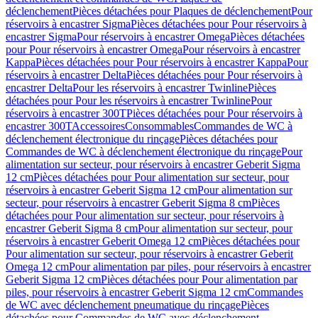
déclenchement
Pièces détachées pour Plaques de déclenchement
Pour
réservoirs à encastrer Sigma
Pièces détachées pour Pour réservoirs à
encastrer Sigma
Pour réservoirs à encastrer Omega
Pièces détachées
pour Pour réservoirs à encastrer Omega
Pour réservoirs à encastrer
Kappa
Pièces détachées pour Pour réservoirs à encastrer Kappa
Pour
réservoirs à encastrer Delta
Pièces détachées pour Pour réservoirs à
encastrer Delta
Pour les réservoirs à encastrer Twinline
Pièces
détachées pour Pour les réservoirs à encastrer Twinline
Pour
réservoirs à encastrer 300T
Pièces détachées pour Pour réservoirs à
encastrer 300T
Accessoires
Consommables
Commandes de WC à
déclenchement électronique du rinçage
Pièces détachées pour
Commandes de WC à déclenchement électronique du rinçage
Pour
alimentation sur secteur, pour réservoirs à encastrer Geberit Sigma
12 cm
Pièces détachées pour Pour alimentation sur secteur, pour
réservoirs à encastrer Geberit Sigma 12 cm
Pour alimentation sur
secteur, pour réservoirs à encastrer Geberit Sigma 8 cm
Pièces
détachées pour Pour alimentation sur secteur, pour réservoirs à
encastrer Geberit Sigma 8 cm
Pour alimentation sur secteur, pour
réservoirs à encastrer Geberit Omega 12 cm
Pièces détachées pour
Pour alimentation sur secteur, pour réservoirs à encastrer Geberit
Omega 12 cm
Pour alimentation par piles, pour réservoirs à encastrer
Geberit Sigma 12 cm
Pièces détachées pour Pour alimentation par
piles, pour réservoirs à encastrer Geberit Sigma 12 cm
Commandes
de WC avec déclenchement pneumatique du rinçage
Pièces
détachées pour Commandes de WC avec déclenchement