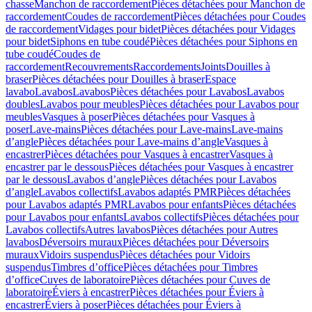
chasse
Manchon de raccordement
Pièces détachées pour Manchon de
raccordement
Coudes de raccordement
Pièces détachées pour Coudes
de raccordement
Vidages pour bidet
Pièces détachées pour Vidages
pour bidet
Siphons en tube coudé
Pièces détachées pour Siphons en
tube coudé
Coudes de
raccordement
Recouvrements
Raccordements
Joints
Douilles à
braser
Pièces détachées pour Douilles à braser
Espace
lavabo
Lavabos
Lavabos
Pièces détachées pour Lavabos
Lavabos
doubles
Lavabos pour meubles
Pièces détachées pour Lavabos pour
meubles
Vasques à poser
Pièces détachées pour Vasques à
poser
Lave-mains
Pièces détachées pour Lave-mains
Lave-mains
d’angle
Pièces détachées pour Lave-mains d’angle
Vasques à
encastrer
Pièces détachées pour Vasques à encastrer
Vasques à
encastrer par le dessous
Pièces détachées pour Vasques à encastrer
par le dessous
Lavabos d’angle
Pièces détachées pour Lavabos
d’angle
Lavabos collectifs
Lavabos adaptés PMR
Pièces détachées
pour Lavabos adaptés PMR
Lavabos pour enfants
Pièces détachées
pour Lavabos pour enfants
Lavabos collectifs
Pièces détachées pour
Lavabos collectifs
Autres lavabos
Pièces détachées pour Autres
lavabos
Déversoirs muraux
Pièces détachées pour Déversoirs
muraux
Vidoirs suspendus
Pièces détachées pour Vidoirs
suspendus
Timbres dʼoffice
Pièces détachées pour Timbres
dʼoffice
Cuves de laboratoire
Pièces détachées pour Cuves de
laboratoire
Éviers à encastrer
Pièces détachées pour Éviers à
encastrer
Éviers à poser
Pièces détachées pour Éviers à