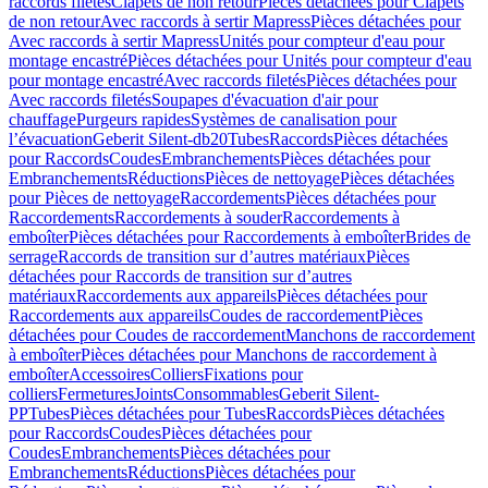
raccords filetés
Clapets de non retour
Pièces détachées pour Clapets
de non retour
Avec raccords à sertir Mapress
Pièces détachées pour
Avec raccords à sertir Mapress
Unités pour compteur d'eau pour
montage encastré
Pièces détachées pour Unités pour compteur d'eau
pour montage encastré
Avec raccords filetés
Pièces détachées pour
Avec raccords filetés
Soupapes d'évacuation d'air pour
chauffage
Purgeurs rapides
Systèmes de canalisation pour
l’évacuation
Geberit Silent-db20
Tubes
Raccords
Pièces détachées
pour Raccords
Coudes
Embranchements
Pièces détachées pour
Embranchements
Réductions
Pièces de nettoyage
Pièces détachées
pour Pièces de nettoyage
Raccordements
Pièces détachées pour
Raccordements
Raccordements à souder
Raccordements à
emboîter
Pièces détachées pour Raccordements à emboîter
Brides de
serrage
Raccords de transition sur d’autres matériaux
Pièces
détachées pour Raccords de transition sur d’autres
matériaux
Raccordements aux appareils
Pièces détachées pour
Raccordements aux appareils
Coudes de raccordement
Pièces
détachées pour Coudes de raccordement
Manchons de raccordement
à emboîter
Pièces détachées pour Manchons de raccordement à
emboîter
Accessoires
Colliers
Fixations pour
colliers
Fermetures
Joints
Consommables
Geberit Silent-
PP
Tubes
Pièces détachées pour Tubes
Raccords
Pièces détachées
pour Raccords
Coudes
Pièces détachées pour
Coudes
Embranchements
Pièces détachées pour
Embranchements
Réductions
Pièces détachées pour