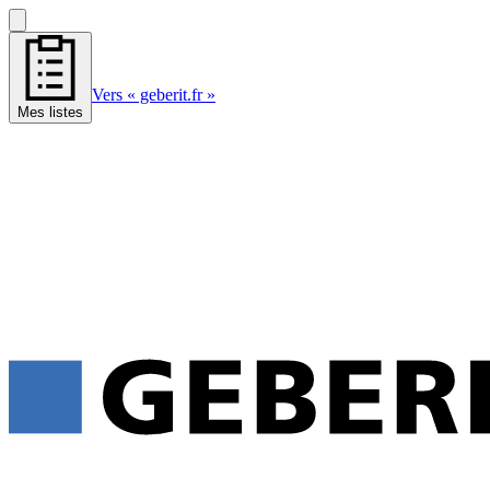
Vers « geberit.fr »
Mes listes