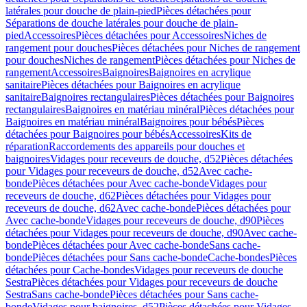
latérales pour douche de plain-pied
Pièces détachées pour
Séparations de douche latérales pour douche de plain-
pied
Accessoires
Pièces détachées pour Accessoires
Niches de
rangement pour douches
Pièces détachées pour Niches de rangement
pour douches
Niches de rangement
Pièces détachées pour Niches de
rangement
Accessoires
Baignoires
Baignoires en acrylique
sanitaire
Pièces détachées pour Baignoires en acrylique
sanitaire
Baignoires rectangulaires
Pièces détachées pour Baignoires
rectangulaires
Baignoires en matériau minéral
Pièces détachées pour
Baignoires en matériau minéral
Baignoires pour bébés
Pièces
détachées pour Baignoires pour bébés
Accessoires
Kits de
réparation
Raccordements des appareils pour douches et
baignoires
Vidages pour receveurs de douche, d52
Pièces détachées
pour Vidages pour receveurs de douche, d52
Avec cache-
bonde
Pièces détachées pour Avec cache-bonde
Vidages pour
receveurs de douche, d62
Pièces détachées pour Vidages pour
receveurs de douche, d62
Avec cache-bonde
Pièces détachées pour
Avec cache-bonde
Vidages pour receveurs de douche, d90
Pièces
détachées pour Vidages pour receveurs de douche, d90
Avec cache-
bonde
Pièces détachées pour Avec cache-bonde
Sans cache-
bonde
Pièces détachées pour Sans cache-bonde
Cache-bondes
Pièces
détachées pour Cache-bondes
Vidages pour receveurs de douche
Sestra
Pièces détachées pour Vidages pour receveurs de douche
Sestra
Sans cache-bonde
Pièces détachées pour Sans cache-
bonde
Vidages pour baignoires, d52
Pièces détachées pour Vidages