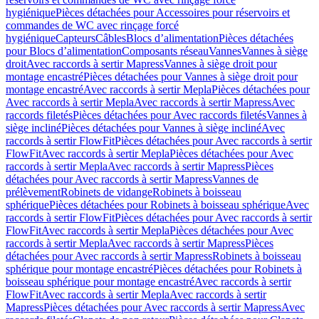
hygiénique
Pièces détachées pour Accessoires pour réservoirs et
commandes de WC avec rinçage forcé
hygiénique
Capteurs
Câbles
Blocs d’alimentation
Pièces détachées
pour Blocs d’alimentation
Composants réseau
Vannes
Vannes à siège
droit
Avec raccords à sertir Mapress
Vannes à siège droit pour
montage encastré
Pièces détachées pour Vannes à siège droit pour
montage encastré
Avec raccords à sertir Mepla
Pièces détachées pour
Avec raccords à sertir Mepla
Avec raccords à sertir Mapress
Avec
raccords filetés
Pièces détachées pour Avec raccords filetés
Vannes à
siège incliné
Pièces détachées pour Vannes à siège incliné
Avec
raccords à sertir FlowFit
Pièces détachées pour Avec raccords à sertir
FlowFit
Avec raccords à sertir Mepla
Pièces détachées pour Avec
raccords à sertir Mepla
Avec raccords à sertir Mapress
Pièces
détachées pour Avec raccords à sertir Mapress
Vannes de
prélèvement
Robinets de vidange
Robinets à boisseau
sphérique
Pièces détachées pour Robinets à boisseau sphérique
Avec
raccords à sertir FlowFit
Pièces détachées pour Avec raccords à sertir
FlowFit
Avec raccords à sertir Mepla
Pièces détachées pour Avec
raccords à sertir Mepla
Avec raccords à sertir Mapress
Pièces
détachées pour Avec raccords à sertir Mapress
Robinets à boisseau
sphérique pour montage encastré
Pièces détachées pour Robinets à
boisseau sphérique pour montage encastré
Avec raccords à sertir
FlowFit
Avec raccords à sertir Mepla
Avec raccords à sertir
Mapress
Pièces détachées pour Avec raccords à sertir Mapress
Avec