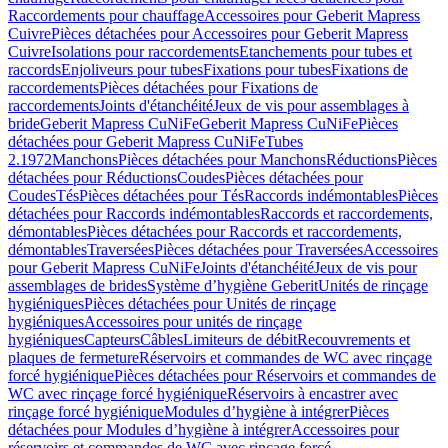
Raccordements pour chauffage
Accessoires pour Geberit Mapress
Cuivre
Pièces détachées pour Accessoires pour Geberit Mapress
Cuivre
Isolations pour raccordements
Etanchements pour tubes et
raccords
Enjoliveurs pour tubes
Fixations pour tubes
Fixations de
raccordements
Pièces détachées pour Fixations de
raccordements
Joints d'étanchéité
Jeux de vis pour assemblages à
bride
Geberit Mapress CuNiFe
Geberit Mapress CuNiFe
Pièces
détachées pour Geberit Mapress CuNiFe
Tubes
2.1972
Manchons
Pièces détachées pour Manchons
Réductions
Pièces
détachées pour Réductions
Coudes
Pièces détachées pour
Coudes
Tés
Pièces détachées pour Tés
Raccords indémontables
Pièces
détachées pour Raccords indémontables
Raccords et raccordements,
démontables
Pièces détachées pour Raccords et raccordements,
démontables
Traversées
Pièces détachées pour Traversées
Accessoires
pour Geberit Mapress CuNiFe
Joints d'étanchéité
Jeux de vis pour
assemblages de brides
Système d’hygiène Geberit
Unités de rinçage
hygiéniques
Pièces détachées pour Unités de rinçage
hygiéniques
Accessoires pour unités de rinçage
hygiéniques
Capteurs
Câbles
Limiteurs de débit
Recouvrements et
plaques de fermeture
Réservoirs et commandes de WC avec rinçage
forcé hygiénique
Pièces détachées pour Réservoirs et commandes de
WC avec rinçage forcé hygiénique
Réservoirs à encastrer avec
rinçage forcé hygiénique
Modules d’hygiène à intégrer
Pièces
détachées pour Modules d’hygiène à intégrer
Accessoires pour
réservoirs et commandes de WC avec rinçage forcé