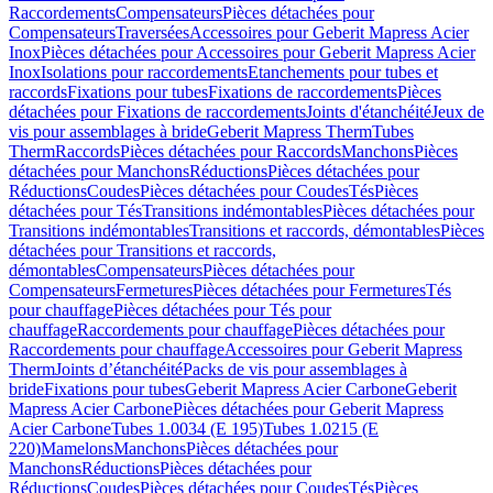
Raccordements
Compensateurs
Pièces détachées pour
Compensateurs
Traversées
Accessoires pour Geberit Mapress Acier
Inox
Pièces détachées pour Accessoires pour Geberit Mapress Acier
Inox
Isolations pour raccordements
Etanchements pour tubes et
raccords
Fixations pour tubes
Fixations de raccordements
Pièces
détachées pour Fixations de raccordements
Joints d'étanchéité
Jeux de
vis pour assemblages à bride
Geberit Mapress Therm
Tubes
Therm
Raccords
Pièces détachées pour Raccords
Manchons
Pièces
détachées pour Manchons
Réductions
Pièces détachées pour
Réductions
Coudes
Pièces détachées pour Coudes
Tés
Pièces
détachées pour Tés
Transitions indémontables
Pièces détachées pour
Transitions indémontables
Transitions et raccords, démontables
Pièces
détachées pour Transitions et raccords,
démontables
Compensateurs
Pièces détachées pour
Compensateurs
Fermetures
Pièces détachées pour Fermetures
Tés
pour chauffage
Pièces détachées pour Tés pour
chauffage
Raccordements pour chauffage
Pièces détachées pour
Raccordements pour chauffage
Accessoires pour Geberit Mapress
Therm
Joints d’étanchéité
Packs de vis pour assemblages à
bride
Fixations pour tubes
Geberit Mapress Acier Carbone
Geberit
Mapress Acier Carbone
Pièces détachées pour Geberit Mapress
Acier Carbone
Tubes 1.0034 (E 195)
Tubes 1.0215 (E
220)
Mamelons
Manchons
Pièces détachées pour
Manchons
Réductions
Pièces détachées pour
Réductions
Coudes
Pièces détachées pour Coudes
Tés
Pièces