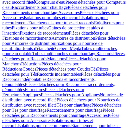
avec raccord fileté
Compteurs d'eau
Pièces détachées pour Compteurs
d'eau
Raccordements pour chauffage
Pièces détachées pour
Raccordements pour chauffage
Accessoires
Pièces détachées pour
Accessoires
Isolations pour tubes et raccords
Isolations pour
raccordements
Etanchements pour tubes et raccords
Enjoliveurs pour
tubes
Fixations pour tubes
Gaines de protection et aides à
l'insertion
Fixations de raccordements
Pièces détachées pour
Fixations de raccordements
Armoires de distribution
Pièces détachées
pour Armoires de distribution
Fixations pour nourrice de
distribution
Joints d'étanchéité
Geberit Mepla
Tubes multicouches
pour eau potable
Tubes multicouches pour chauffage
Raccords
Pièces
détachées pour Raccords
Manchons
Pièces détachées pour
Manchons
Réductions
Pièces détachées pour
Réductions
Coudes
Pièces détachées pour Coudes
Tés
Pièces
détachées pour Tés
Raccords indémontables
Pièces détachées pour
Raccords indémontables
Raccords et raccordements,
démontables
Pièces détachées pour Raccords et raccordements,
démontables
Fermetures
Pièces détachées pour
Fermetures
Appliques
Pièces détachées pour Appliques
Nourrices de
distribution avec raccord fileté
Pièces détachées pour Nourrices de
distribution avec raccord fileté
Tés pour chauffage
Pièces détachées
pour Tés pour chauffage
Raccordements pour chauffage
Pièces
détachées pour Raccordements pour chauffage
Accessoires
Pièces
détachées pour Accessoires
Isolations pour tubes et
raccords
Isolations pour raccordements
Etanchements pour tubes et