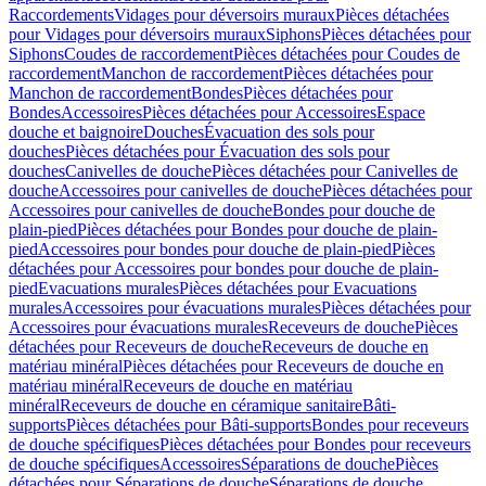
Raccordements
Vidages pour déversoirs muraux
Pièces détachées
pour Vidages pour déversoirs muraux
Siphons
Pièces détachées pour
Siphons
Coudes de raccordement
Pièces détachées pour Coudes de
raccordement
Manchon de raccordement
Pièces détachées pour
Manchon de raccordement
Bondes
Pièces détachées pour
Bondes
Accessoires
Pièces détachées pour Accessoires
Espace
douche et baignoire
Douches
Évacuation des sols pour
douches
Pièces détachées pour Évacuation des sols pour
douches
Canivelles de douche
Pièces détachées pour Canivelles de
douche
Accessoires pour canivelles de douche
Pièces détachées pour
Accessoires pour canivelles de douche
Bondes pour douche de
plain-pied
Pièces détachées pour Bondes pour douche de plain-
pied
Accessoires pour bondes pour douche de plain-pied
Pièces
détachées pour Accessoires pour bondes pour douche de plain-
pied
Evacuations murales
Pièces détachées pour Evacuations
murales
Accessoires pour évacuations murales
Pièces détachées pour
Accessoires pour évacuations murales
Receveurs de douche
Pièces
détachées pour Receveurs de douche
Receveurs de douche en
matériau minéral
Pièces détachées pour Receveurs de douche en
matériau minéral
Receveurs de douche en matériau
minéral
Receveurs de douche en céramique sanitaire
Bâti-
supports
Pièces détachées pour Bâti-supports
Bondes pour receveurs
de douche spécifiques
Pièces détachées pour Bondes pour receveurs
de douche spécifiques
Accessoires
Séparations de douche
Pièces
détachées pour Séparations de douche
Séparations de douche