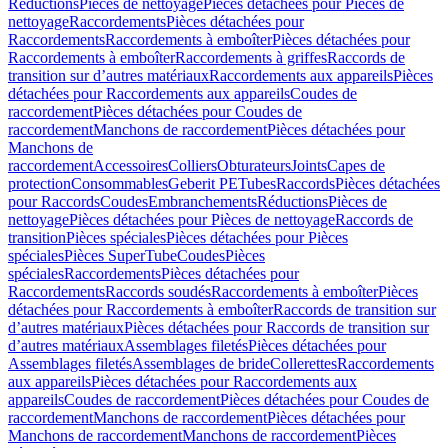
Réductions
Pièces de nettoyage
Pièces détachées pour Pièces de
nettoyage
Raccordements
Pièces détachées pour
Raccordements
Raccordements à emboîter
Pièces détachées pour
Raccordements à emboîter
Raccordements à griffes
Raccords de
transition sur d’autres matériaux
Raccordements aux appareils
Pièces
détachées pour Raccordements aux appareils
Coudes de
raccordement
Pièces détachées pour Coudes de
raccordement
Manchons de raccordement
Pièces détachées pour
Manchons de
raccordement
Accessoires
Colliers
Obturateurs
Joints
Capes de
protection
Consommables
Geberit PE
Tubes
Raccords
Pièces détachées
pour Raccords
Coudes
Embranchements
Réductions
Pièces de
nettoyage
Pièces détachées pour Pièces de nettoyage
Raccords de
transition
Pièces spéciales
Pièces détachées pour Pièces
spéciales
Pièces SuperTube
Coudes
Pièces
spéciales
Raccordements
Pièces détachées pour
Raccordements
Raccords soudés
Raccordements à emboîter
Pièces
détachées pour Raccordements à emboîter
Raccords de transition sur
d’autres matériaux
Pièces détachées pour Raccords de transition sur
d’autres matériaux
Assemblages filetés
Pièces détachées pour
Assemblages filetés
Assemblages de bride
Collerettes
Raccordements
aux appareils
Pièces détachées pour Raccordements aux
appareils
Coudes de raccordement
Pièces détachées pour Coudes de
raccordement
Manchons de raccordement
Pièces détachées pour
Manchons de raccordement
Manchons de raccordement
Pièces