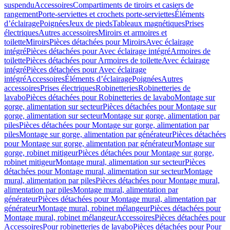
suspendu
Accessoires
Compartiments de tiroirs et casiers de
rangement
Porte-serviettes et crochets porte-serviettes
Éléments
d’éclairage
Poignées
Jeux de pieds
Tableaux magnétiques
Prises
électriques
Autres accessoires
Miroirs et armoires et
toilette
Miroirs
Pièces détachées pour Miroirs
Avec éclairage
intégré
Pièces détachées pour Avec éclairage intégré
Armoires de
toilette
Pièces détachées pour Armoires de toilette
Avec éclairage
intégré
Pièces détachées pour Avec éclairage
intégré
Accessoires
Éléments d’éclairage
Poignées
Autres
accessoires
Prises électriques
Robinetteries
Robinetteries de
lavabo
Pièces détachées pour Robinetteries de lavabo
Montage sur
gorge, alimentation sur secteur
Pièces détachées pour Montage sur
gorge, alimentation sur secteur
Montage sur gorge, alimentation par
piles
Pièces détachées pour Montage sur gorge, alimentation par
piles
Montage sur gorge, alimentation par générateur
Pièces détachées
pour Montage sur gorge, alimentation par générateur
Montage sur
gorge, robinet mitigeur
Pièces détachées pour Montage sur gorge,
robinet mitigeur
Montage mural, alimentation sur secteur
Pièces
détachées pour Montage mural, alimentation sur secteur
Montage
mural, alimentation par piles
Pièces détachées pour Montage mural,
alimentation par piles
Montage mural, alimentation par
générateur
Pièces détachées pour Montage mural, alimentation par
générateur
Montage mural, robinet mélangeur
Pièces détachées pour
Montage mural, robinet mélangeur
Accessoires
Pièces détachées pour
Accessoires
Pour robinetteries de lavabo
Pièces détachées pour Pour