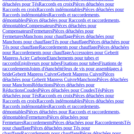
détachées pour Tés
Raccords en croix
Pièces détachées pour
Raccords en croix
Raccords indémontables
Pièces détachées pour
Raccords indémontables
Raccords et raccordements,
démontables
Pièces détachées pour Raccords et raccordements,
démontables
Compensateurs
Pièces détachées pour
Compensateurs
Fermetures
Pièces détachées pour
Fermetures
Manchons pour chauffage
Pièces détachées pour
Manchons pour chauffage
Tés pour chauffage
Pièces détachées pour
Tés pour chauffage
Raccordements pour chauffage
Pièces détachées
pour Raccordements pour chauffage
Accessoires pour Geberit
Mapress Acier Carbone
Etanchements pour tubes et
raccords
Enjoliveurs pour tubes
Fixations pour tubes
Fixations de
raccordements
Joints d'étanchéité
Jeux de vis pour assemblages à
bride
Geberit Mapress Cuivre
Geberit Mapress Cuivre
Pièces
détachées pour Geberit Mapress Cuivre
Manchons
Pièces détachées
pour Manchons
Réductions
Pièces détachées pour
Réductions
Coudes
Pièces détachées pour Coudes
Tés
Pièces
détachées pour Tés
Raccords en croix
Pièces détachées pour
Raccords en croix
Raccords indémontables
Pièces détachées pour
Raccords indémontables
Raccords et raccordements,
démontables
Pièces détachées pour Raccords et raccordements,
démontables
Fermetures
Pièces détachées pour
Fermetures
Raccordements
Pièces détachées pour Raccordements
Tés
pour chauffage
Pièces détachées pour Tés pour
chauffage
Raccordements pour chauffage
Pièces détachées pour