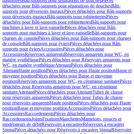
baignoires
Bâti-supports pour séparations de douches
Pièces
détachées pour Bâti-supports pour séparations de douches
Bâti-
supports pour déversoirs muraux
Pièces détachées pour Bâti-supports
pour déversoirs muraux
Bâti-supports pour robinetteries
Pièces
détachées pour Bâti-supports pour robinetteries
Bâti-supports pour
machines à laver et lave-vaisselle
Pièces détachées pour Bâti-
supports pour machines à laver et lave-vaisselle
Bâti-supports pour
charges de console
Pièces détachées pour Bâti-supports pour charges
de console
Bâti-supports pour éviers
Pièces détachées pour Bâti-
supports pour éviers
Accessoires
Pièces détachées pour
Accessoires
Réservoirs apparents
Réservoirs apparents pour WC, en
matière synthétique
Pièces détachées pour Réservoirs apparents pour
WC, en matière synthétique
Attenant
Pièces détachées pour
Attenant
Haute position
Pièces détachées pour Haute position
Basse et
moyenne position
Pièces détachées pour Basse et moyenne
position
Réservoirs apparents pour WC, en céramique sanitaire
Pièces
détachées pour Réservoirs apparents pour WC, en céramique
sanitaire
Attenant
Pièces détachées pour Attenant
Tubes de chasse
pour réservoirs apparents
Pièces détachées pour Tubes de chasse
pour réservoirs apparents
Haute position
Pièces détachées pour Haute
position
Basse et moyenne position
Accessoires
Pièces détachées pour
Accessoires
Raccordements
Pièces détachées pour
Raccordements
Joints
Fixations
Manchettes
Mamelons, rosaces et
modérateurs de débit
Réservoirs à encastrer
Réservoirs à encastrer
Sigma
Pièces détachées pour Réservoirs à encastrer Sigma
Réservoirs