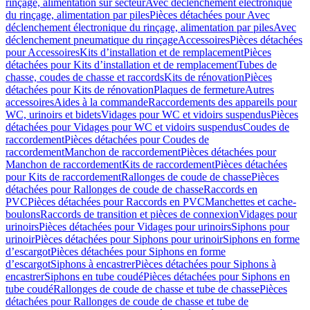
rinçage, alimentation sur secteur
Avec déclenchement électronique
du rinçage, alimentation par piles
Pièces détachées pour Avec
déclenchement électronique du rinçage, alimentation par piles
Avec
déclenchement pneumatique du rinçage
Accessoires
Pièces détachées
pour Accessoires
Kits d’installation et de remplacement
Pièces
détachées pour Kits d’installation et de remplacement
Tubes de
chasse, coudes de chasse et raccords
Kits de rénovation
Pièces
détachées pour Kits de rénovation
Plaques de fermeture
Autres
accessoires
Aides à la commande
Raccordements des appareils pour
WC, urinoirs et bidets
Vidages pour WC et vidoirs suspendus
Pièces
détachées pour Vidages pour WC et vidoirs suspendus
Coudes de
raccordement
Pièces détachées pour Coudes de
raccordement
Manchon de raccordement
Pièces détachées pour
Manchon de raccordement
Kits de raccordement
Pièces détachées
pour Kits de raccordement
Rallonges de coude de chasse
Pièces
détachées pour Rallonges de coude de chasse
Raccords en
PVC
Pièces détachées pour Raccords en PVC
Manchettes et cache-
boulons
Raccords de transition et pièces de connexion
Vidages pour
urinoirs
Pièces détachées pour Vidages pour urinoirs
Siphons pour
urinoir
Pièces détachées pour Siphons pour urinoir
Siphons en forme
d’escargot
Pièces détachées pour Siphons en forme
d’escargot
Siphons à encastrer
Pièces détachées pour Siphons à
encastrer
Siphons en tube coudé
Pièces détachées pour Siphons en
tube coudé
Rallonges de coude de chasse et tube de chasse
Pièces
détachées pour Rallonges de coude de chasse et tube de