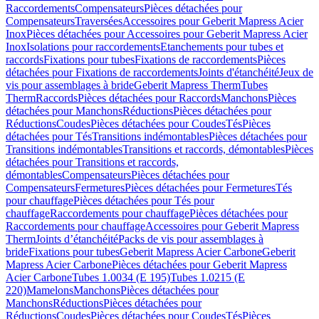
Raccordements
Compensateurs
Pièces détachées pour
Compensateurs
Traversées
Accessoires pour Geberit Mapress Acier
Inox
Pièces détachées pour Accessoires pour Geberit Mapress Acier
Inox
Isolations pour raccordements
Etanchements pour tubes et
raccords
Fixations pour tubes
Fixations de raccordements
Pièces
détachées pour Fixations de raccordements
Joints d'étanchéité
Jeux de
vis pour assemblages à bride
Geberit Mapress Therm
Tubes
Therm
Raccords
Pièces détachées pour Raccords
Manchons
Pièces
détachées pour Manchons
Réductions
Pièces détachées pour
Réductions
Coudes
Pièces détachées pour Coudes
Tés
Pièces
détachées pour Tés
Transitions indémontables
Pièces détachées pour
Transitions indémontables
Transitions et raccords, démontables
Pièces
détachées pour Transitions et raccords,
démontables
Compensateurs
Pièces détachées pour
Compensateurs
Fermetures
Pièces détachées pour Fermetures
Tés
pour chauffage
Pièces détachées pour Tés pour
chauffage
Raccordements pour chauffage
Pièces détachées pour
Raccordements pour chauffage
Accessoires pour Geberit Mapress
Therm
Joints d’étanchéité
Packs de vis pour assemblages à
bride
Fixations pour tubes
Geberit Mapress Acier Carbone
Geberit
Mapress Acier Carbone
Pièces détachées pour Geberit Mapress
Acier Carbone
Tubes 1.0034 (E 195)
Tubes 1.0215 (E
220)
Mamelons
Manchons
Pièces détachées pour
Manchons
Réductions
Pièces détachées pour
Réductions
Coudes
Pièces détachées pour Coudes
Tés
Pièces