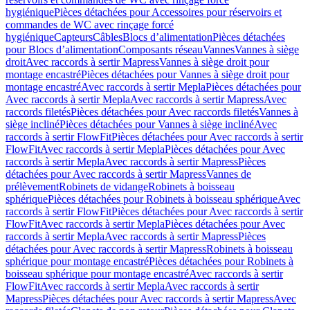
hygiénique
Pièces détachées pour Accessoires pour réservoirs et
commandes de WC avec rinçage forcé
hygiénique
Capteurs
Câbles
Blocs d’alimentation
Pièces détachées
pour Blocs d’alimentation
Composants réseau
Vannes
Vannes à siège
droit
Avec raccords à sertir Mapress
Vannes à siège droit pour
montage encastré
Pièces détachées pour Vannes à siège droit pour
montage encastré
Avec raccords à sertir Mepla
Pièces détachées pour
Avec raccords à sertir Mepla
Avec raccords à sertir Mapress
Avec
raccords filetés
Pièces détachées pour Avec raccords filetés
Vannes à
siège incliné
Pièces détachées pour Vannes à siège incliné
Avec
raccords à sertir FlowFit
Pièces détachées pour Avec raccords à sertir
FlowFit
Avec raccords à sertir Mepla
Pièces détachées pour Avec
raccords à sertir Mepla
Avec raccords à sertir Mapress
Pièces
détachées pour Avec raccords à sertir Mapress
Vannes de
prélèvement
Robinets de vidange
Robinets à boisseau
sphérique
Pièces détachées pour Robinets à boisseau sphérique
Avec
raccords à sertir FlowFit
Pièces détachées pour Avec raccords à sertir
FlowFit
Avec raccords à sertir Mepla
Pièces détachées pour Avec
raccords à sertir Mepla
Avec raccords à sertir Mapress
Pièces
détachées pour Avec raccords à sertir Mapress
Robinets à boisseau
sphérique pour montage encastré
Pièces détachées pour Robinets à
boisseau sphérique pour montage encastré
Avec raccords à sertir
FlowFit
Avec raccords à sertir Mepla
Avec raccords à sertir
Mapress
Pièces détachées pour Avec raccords à sertir Mapress
Avec