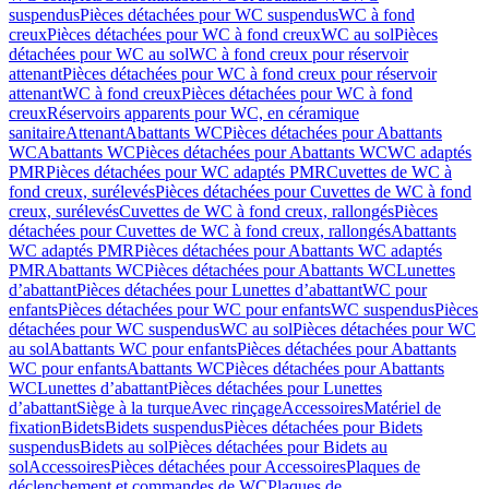
suspendus
Pièces détachées pour WC suspendus
WC à fond
creux
Pièces détachées pour WC à fond creux
WC au sol
Pièces
détachées pour WC au sol
WC à fond creux pour réservoir
attenant
Pièces détachées pour WC à fond creux pour réservoir
attenant
WC à fond creux
Pièces détachées pour WC à fond
creux
Réservoirs apparents pour WC, en céramique
sanitaire
Attenant
Abattants WC
Pièces détachées pour Abattants
WC
Abattants WC
Pièces détachées pour Abattants WC
WC adaptés
PMR
Pièces détachées pour WC adaptés PMR
Cuvettes de WC à
fond creux, surélevés
Pièces détachées pour Cuvettes de WC à fond
creux, surélevés
Cuvettes de WC à fond creux, rallongés
Pièces
détachées pour Cuvettes de WC à fond creux, rallongés
Abattants
WC adaptés PMR
Pièces détachées pour Abattants WC adaptés
PMR
Abattants WC
Pièces détachées pour Abattants WC
Lunettes
d’abattant
Pièces détachées pour Lunettes d’abattant
WC pour
enfants
Pièces détachées pour WC pour enfants
WC suspendus
Pièces
détachées pour WC suspendus
WC au sol
Pièces détachées pour WC
au sol
Abattants WC pour enfants
Pièces détachées pour Abattants
WC pour enfants
Abattants WC
Pièces détachées pour Abattants
WC
Lunettes d’abattant
Pièces détachées pour Lunettes
d’abattant
Siège à la turque
Avec rinçage
Accessoires
Matériel de
fixation
Bidets
Bidets suspendus
Pièces détachées pour Bidets
suspendus
Bidets au sol
Pièces détachées pour Bidets au
sol
Accessoires
Pièces détachées pour Accessoires
Plaques de
déclenchement et commandes de WC
Plaques de