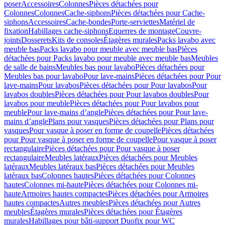
poser
Accessoires
Colonnes
Pièces détachées pour
Colonnes
Colonnes
Cache-siphons
Pièces détachées pour Cache-
siphons
Accessoires
Cache-bondes
Porte-serviettes
Matériel de
fixation
Habillages cache-siphons
Equerres de montage
Couvre-
joints
Dosserets
Kits de consoles
Étagères murales
Packs lavabo avec
meuble bas
Packs lavabo pour meuble avec meuble bas
Pièces
détachées pour Packs lavabo pour meuble avec meuble bas
Meubles
de salle de bains
Meubles bas pour lavabo
Pièces détachées pour
Meubles bas pour lavabo
Pour lave-mains
Pièces détachées pour Pour
lave-mains
Pour lavabos
Pièces détachées pour Pour lavabos
Pour
lavabos doubles
Pièces détachées pour Pour lavabos doubles
Pour
lavabos pour meuble
Pièces détachées pour Pour lavabos pour
meuble
Pour lave-mains d’angle
Pièces détachées pour Pour lave-
mains d’angle
Plans pour vasques
Pièces détachées pour Plans pour
vasques
Pour vasque à poser en forme de coupelle
Pièces détachées
pour Pour vasque à poser en forme de coupelle
Pour vasque à poser
rectangulaire
Pièces détachées pour Pour vasque à poser
rectangulaire
Meubles latéraux
Pièces détachées pour Meubles
latéraux
Meubles latéraux bas
Pièces détachées pour Meubles
latéraux bas
Colonnes hautes
Pièces détachées pour Colonnes
hautes
Colonnes mi-haute
Pièces détachées pour Colonnes mi-
haute
Armoires hautes compactes
Pièces détachées pour Armoires
hautes compactes
Autres meubles
Pièces détachées pour Autres
meubles
Étagères murales
Pièces détachées pour Étagères
murales
Habillages pour bâti-support Duofix pour WC