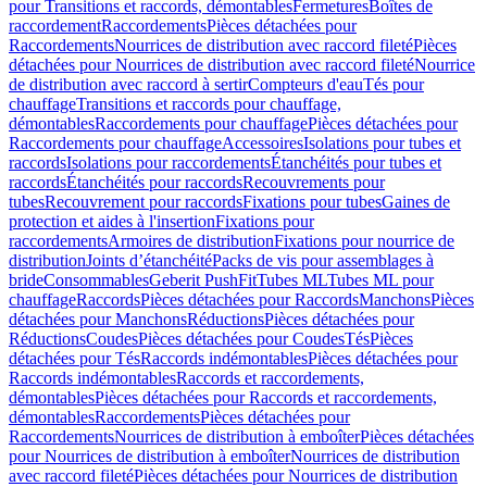
pour Transitions et raccords, démontables
Fermetures
Boîtes de
raccordement
Raccordements
Pièces détachées pour
Raccordements
Nourrices de distribution avec raccord fileté
Pièces
détachées pour Nourrices de distribution avec raccord fileté
Nourrice
de distribution avec raccord à sertir
Compteurs d'eau
Tés pour
chauffage
Transitions et raccords pour chauffage,
démontables
Raccordements pour chauffage
Pièces détachées pour
Raccordements pour chauffage
Accessoires
Isolations pour tubes et
raccords
Isolations pour raccordements
Étanchéités pour tubes et
raccords
Étanchéités pour raccords
Recouvrements pour
tubes
Recouvrement pour raccords
Fixations pour tubes
Gaines de
protection et aides à l'insertion
Fixations pour
raccordements
Armoires de distribution
Fixations pour nourrice de
distribution
Joints d’étanchéité
Packs de vis pour assemblages à
bride
Consommables
Geberit PushFit
Tubes ML
Tubes ML pour
chauffage
Raccords
Pièces détachées pour Raccords
Manchons
Pièces
détachées pour Manchons
Réductions
Pièces détachées pour
Réductions
Coudes
Pièces détachées pour Coudes
Tés
Pièces
détachées pour Tés
Raccords indémontables
Pièces détachées pour
Raccords indémontables
Raccords et raccordements,
démontables
Pièces détachées pour Raccords et raccordements,
démontables
Raccordements
Pièces détachées pour
Raccordements
Nourrices de distribution à emboîter
Pièces détachées
pour Nourrices de distribution à emboîter
Nourrices de distribution
avec raccord fileté
Pièces détachées pour Nourrices de distribution