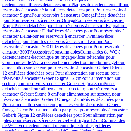
déclenchement
Pièces détachées pour Plaques de déclenchement
Pour
réservoirs à encastrer Sigma
Pièces détachées pour Pour réservoirs à
encastrer Sigma
Pour réservoirs à encastrer Omega
Pièces détachées
pour Pour réservoirs à encastrer Omega
Pour réservoirs à encastrer
Kappa
Pièces détachées pour Pour réservoirs à encastrer Kappa
Pour
réservoirs à encastrer Delta
Pièces détachées pour Pour réservoirs à
encastrer Delta
Pour les réservoirs à encastrer Twinline
Pièces
détachées pour Pour les réservoirs à encastrer Twinline
Pour
réservoirs à encastrer 300T
Pièces détachées pour Pour réservoirs à
encastrer 300T
Accessoires
Consommables
Commandes de WC à
déclenchement électronique du rinçage
Pièces détachées pour
Commandes de WC à déclenchement électronique du rinçage
Pour
alimentation sur secteur, pour réservoirs à encastrer Geberit Sigma
12 cm
Pièces détachées pour Pour alimentation sur secteur, pour
réservoirs à encastrer Geberit Sigma 12 cm
Pour alimentation sur
secteur, pour réservoirs à encastrer Geberit Sigma 8 cm
Pièces
détachées pour Pour alimentation sur secteur, pour réservoirs à
encastrer Geberit Sigma 8 cm
Pour alimentation sur secteur, pour
réservoirs à encastrer Geberit Omega 12 cm
Pièces détachées pour
Pour alimentation sur secteur, pour réservoirs à encastrer Geberit
Omega 12 cm
Pour alimentation par piles, pour réservoirs à encastrer
Geberit Sigma 12 cm
Pièces détachées pour Pour alimentation par
piles, pour réservoirs à encastrer Geberit Sigma 12 cm
Commandes
de WC avec déclenchement pneumatique du rinçage
Pièces
détachées pour Commandes de WC avec déclenchement