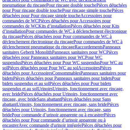
pneumatique du rinçage
Pour rinçage double touche
Pièces détachées
pour Pour rinçage double touche
Pour rinçage simple touche
Pièces
détachées pour Pour rinçage simple touche
Accessoires pour
commandes de WC
Pièces détachées pour Accessoires pour
commandes de WC
Kits d’installation
Pièces détachées pour Kits
d’installation
Pour commandes de WC à déclenchement électronique
du rinçage
Pièces détachées pour Pour commandes de WC à
déclenchement électronique du rinçage
Pour commandes de WC à
déclenchement pneumatique du rinçage
Raccordements
Panneaux
sanitaires Geberit Monolith
Panneaux sanitaires pour WC
Pièces
détachées pour Panneaux sanitaires pour WC
Pour WC
suspendus
Pièces détachées pour Pour WC suspendus
Pour WC au
sol
Pièces détachées pour Pour WC au sol
Accessoires
Pièces
détachées pour Accessoires
Consommables
Panneaux sanitaires pour
bidets
Pièces détachées pour Panneaux sanitaires pour bidets
Pour
bidets suspendus et au sol
Pièces détachées pour Pour bidets
suspendus et au sol
Urinoirs
Urinoirs, fonctionnement avec rinçage,
avec bride
Pièces détachées pour Urinoirs, fonctionnement avec
rinçage, avec bride
Sans abattant
Pièces détachées pour Sans
abattant
Urinoirs, fonctionnement avec rinçage, sans bride
Pièces
détachées pour Urinoirs, fonctionnement avec rinçage, sans
bride
Pour commande d’urinoir apparente ou à encastrer
Pièces
détachées pour Pour commande d’urinoir apparente ou à
encastrer
Avec commande d'urinoir intégrée
Pièces détachées pour