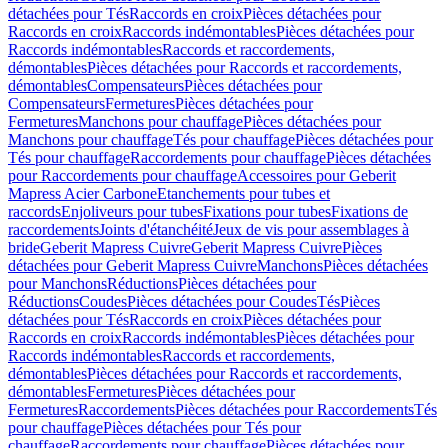
détachées pour Tés
Raccords en croix
Pièces détachées pour
Raccords en croix
Raccords indémontables
Pièces détachées pour
Raccords indémontables
Raccords et raccordements,
démontables
Pièces détachées pour Raccords et raccordements,
démontables
Compensateurs
Pièces détachées pour
Compensateurs
Fermetures
Pièces détachées pour
Fermetures
Manchons pour chauffage
Pièces détachées pour
Manchons pour chauffage
Tés pour chauffage
Pièces détachées pour
Tés pour chauffage
Raccordements pour chauffage
Pièces détachées
pour Raccordements pour chauffage
Accessoires pour Geberit
Mapress Acier Carbone
Etanchements pour tubes et
raccords
Enjoliveurs pour tubes
Fixations pour tubes
Fixations de
raccordements
Joints d'étanchéité
Jeux de vis pour assemblages à
bride
Geberit Mapress Cuivre
Geberit Mapress Cuivre
Pièces
détachées pour Geberit Mapress Cuivre
Manchons
Pièces détachées
pour Manchons
Réductions
Pièces détachées pour
Réductions
Coudes
Pièces détachées pour Coudes
Tés
Pièces
détachées pour Tés
Raccords en croix
Pièces détachées pour
Raccords en croix
Raccords indémontables
Pièces détachées pour
Raccords indémontables
Raccords et raccordements,
démontables
Pièces détachées pour Raccords et raccordements,
démontables
Fermetures
Pièces détachées pour
Fermetures
Raccordements
Pièces détachées pour Raccordements
Tés
pour chauffage
Pièces détachées pour Tés pour
chauffage
Raccordements pour chauffage
Pièces détachées pour