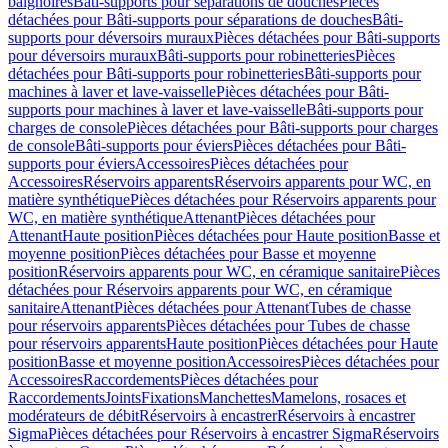
baignoires
Bâti-supports pour séparations de douches
Pièces
détachées pour Bâti-supports pour séparations de douches
Bâti-
supports pour déversoirs muraux
Pièces détachées pour Bâti-supports
pour déversoirs muraux
Bâti-supports pour robinetteries
Pièces
détachées pour Bâti-supports pour robinetteries
Bâti-supports pour
machines à laver et lave-vaisselle
Pièces détachées pour Bâti-
supports pour machines à laver et lave-vaisselle
Bâti-supports pour
charges de console
Pièces détachées pour Bâti-supports pour charges
de console
Bâti-supports pour éviers
Pièces détachées pour Bâti-
supports pour éviers
Accessoires
Pièces détachées pour
Accessoires
Réservoirs apparents
Réservoirs apparents pour WC, en
matière synthétique
Pièces détachées pour Réservoirs apparents pour
WC, en matière synthétique
Attenant
Pièces détachées pour
Attenant
Haute position
Pièces détachées pour Haute position
Basse et
moyenne position
Pièces détachées pour Basse et moyenne
position
Réservoirs apparents pour WC, en céramique sanitaire
Pièces
détachées pour Réservoirs apparents pour WC, en céramique
sanitaire
Attenant
Pièces détachées pour Attenant
Tubes de chasse
pour réservoirs apparents
Pièces détachées pour Tubes de chasse
pour réservoirs apparents
Haute position
Pièces détachées pour Haute
position
Basse et moyenne position
Accessoires
Pièces détachées pour
Accessoires
Raccordements
Pièces détachées pour
Raccordements
Joints
Fixations
Manchettes
Mamelons, rosaces et
modérateurs de débit
Réservoirs à encastrer
Réservoirs à encastrer
Sigma
Pièces détachées pour Réservoirs à encastrer Sigma
Réservoirs