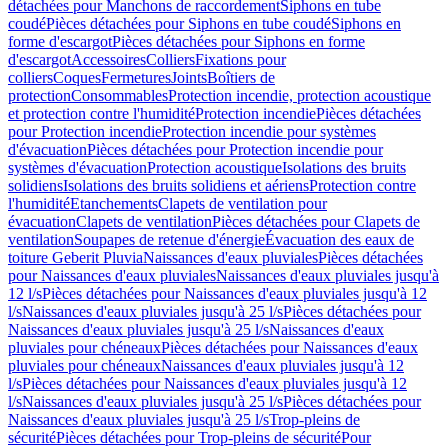
détachées pour Manchons de raccordement
Siphons en tube
coudé
Pièces détachées pour Siphons en tube coudé
Siphons en
forme d'escargot
Pièces détachées pour Siphons en forme
d'escargot
Accessoires
Colliers
Fixations pour
colliers
Coques
Fermetures
Joints
Boîtiers de
protection
Consommables
Protection incendie, protection acoustique
et protection contre l'humidité
Protection incendie
Pièces détachées
pour Protection incendie
Protection incendie pour systèmes
d'évacuation
Pièces détachées pour Protection incendie pour
systèmes d'évacuation
Protection acoustique
Isolations des bruits
solidiens
Isolations des bruits solidiens et aériens
Protection contre
l'humidité
Etanchements
Clapets de ventilation pour
évacuation
Clapets de ventilation
Pièces détachées pour Clapets de
ventilation
Soupapes de retenue d'énergie
Évacuation des eaux de
toiture Geberit Pluvia
Naissances d'eaux pluviales
Pièces détachées
pour Naissances d'eaux pluviales
Naissances d'eaux pluviales jusqu'à
12 l/s
Pièces détachées pour Naissances d'eaux pluviales jusqu'à 12
l/s
Naissances d'eaux pluviales jusqu'à 25 l/s
Pièces détachées pour
Naissances d'eaux pluviales jusqu'à 25 l/s
Naissances d'eaux
pluviales pour chéneaux
Pièces détachées pour Naissances d'eaux
pluviales pour chéneaux
Naissances d'eaux pluviales jusqu'à 12
l/s
Pièces détachées pour Naissances d'eaux pluviales jusqu'à 12
l/s
Naissances d'eaux pluviales jusqu'à 25 l/s
Pièces détachées pour
Naissances d'eaux pluviales jusqu'à 25 l/s
Trop-pleins de
sécurité
Pièces détachées pour Trop-pleins de sécurité
Pour