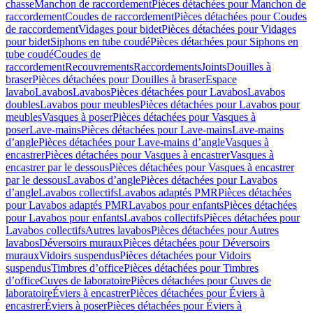
chasse
Manchon de raccordement
Pièces détachées pour Manchon de
raccordement
Coudes de raccordement
Pièces détachées pour Coudes
de raccordement
Vidages pour bidet
Pièces détachées pour Vidages
pour bidet
Siphons en tube coudé
Pièces détachées pour Siphons en
tube coudé
Coudes de
raccordement
Recouvrements
Raccordements
Joints
Douilles à
braser
Pièces détachées pour Douilles à braser
Espace
lavabo
Lavabos
Lavabos
Pièces détachées pour Lavabos
Lavabos
doubles
Lavabos pour meubles
Pièces détachées pour Lavabos pour
meubles
Vasques à poser
Pièces détachées pour Vasques à
poser
Lave-mains
Pièces détachées pour Lave-mains
Lave-mains
d’angle
Pièces détachées pour Lave-mains d’angle
Vasques à
encastrer
Pièces détachées pour Vasques à encastrer
Vasques à
encastrer par le dessous
Pièces détachées pour Vasques à encastrer
par le dessous
Lavabos d’angle
Pièces détachées pour Lavabos
d’angle
Lavabos collectifs
Lavabos adaptés PMR
Pièces détachées
pour Lavabos adaptés PMR
Lavabos pour enfants
Pièces détachées
pour Lavabos pour enfants
Lavabos collectifs
Pièces détachées pour
Lavabos collectifs
Autres lavabos
Pièces détachées pour Autres
lavabos
Déversoirs muraux
Pièces détachées pour Déversoirs
muraux
Vidoirs suspendus
Pièces détachées pour Vidoirs
suspendus
Timbres dʼoffice
Pièces détachées pour Timbres
dʼoffice
Cuves de laboratoire
Pièces détachées pour Cuves de
laboratoire
Éviers à encastrer
Pièces détachées pour Éviers à
encastrer
Éviers à poser
Pièces détachées pour Éviers à