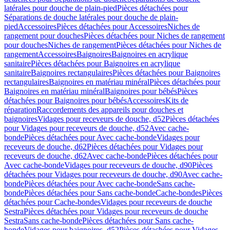
latérales pour douche de plain-pied
Pièces détachées pour
Séparations de douche latérales pour douche de plain-
pied
Accessoires
Pièces détachées pour Accessoires
Niches de
rangement pour douches
Pièces détachées pour Niches de rangement
pour douches
Niches de rangement
Pièces détachées pour Niches de
rangement
Accessoires
Baignoires
Baignoires en acrylique
sanitaire
Pièces détachées pour Baignoires en acrylique
sanitaire
Baignoires rectangulaires
Pièces détachées pour Baignoires
rectangulaires
Baignoires en matériau minéral
Pièces détachées pour
Baignoires en matériau minéral
Baignoires pour bébés
Pièces
détachées pour Baignoires pour bébés
Accessoires
Kits de
réparation
Raccordements des appareils pour douches et
baignoires
Vidages pour receveurs de douche, d52
Pièces détachées
pour Vidages pour receveurs de douche, d52
Avec cache-
bonde
Pièces détachées pour Avec cache-bonde
Vidages pour
receveurs de douche, d62
Pièces détachées pour Vidages pour
receveurs de douche, d62
Avec cache-bonde
Pièces détachées pour
Avec cache-bonde
Vidages pour receveurs de douche, d90
Pièces
détachées pour Vidages pour receveurs de douche, d90
Avec cache-
bonde
Pièces détachées pour Avec cache-bonde
Sans cache-
bonde
Pièces détachées pour Sans cache-bonde
Cache-bondes
Pièces
détachées pour Cache-bondes
Vidages pour receveurs de douche
Sestra
Pièces détachées pour Vidages pour receveurs de douche
Sestra
Sans cache-bonde
Pièces détachées pour Sans cache-
bonde
Vidages pour baignoires, d52
Pièces détachées pour Vidages