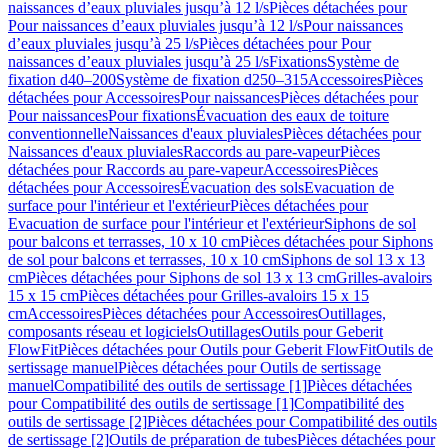
naissances d’eaux pluviales jusqu’à 12 l/s
Pièces détachées pour
Pour naissances d’eaux pluviales jusqu’à 12 l/s
Pour naissances
d’eaux pluviales jusqu’à 25 l/s
Pièces détachées pour Pour
naissances d’eaux pluviales jusqu’à 25 l/s
Fixations
Système de
fixation d40–200
Système de fixation d250–315
Accessoires
Pièces
détachées pour Accessoires
Pour naissances
Pièces détachées pour
Pour naissances
Pour fixations
Évacuation des eaux de toiture
conventionnelle
Naissances d'eaux pluviales
Pièces détachées pour
Naissances d'eaux pluviales
Raccords au pare-vapeur
Pièces
détachées pour Raccords au pare-vapeur
Accessoires
Pièces
détachées pour Accessoires
Évacuation des sols
Evacuation de
surface pour l'intérieur et l'extérieur
Pièces détachées pour
Evacuation de surface pour l'intérieur et l'extérieur
Siphons de sol
pour balcons et terrasses, 10 x 10 cm
Pièces détachées pour Siphons
de sol pour balcons et terrasses, 10 x 10 cm
Siphons de sol 13 x 13
cm
Pièces détachées pour Siphons de sol 13 x 13 cm
Grilles-avaloirs
15 x 15 cm
Pièces détachées pour Grilles-avaloirs 15 x 15
cm
Accessoires
Pièces détachées pour Accessoires
Outillages,
composants réseau et logiciels
Outillages
Outils pour Geberit
FlowFit
Pièces détachées pour Outils pour Geberit FlowFit
Outils de
sertissage manuel
Pièces détachées pour Outils de sertissage
manuel
Compatibilité des outils de sertissage [1]
Pièces détachées
pour Compatibilité des outils de sertissage [1]
Compatibilité des
outils de sertissage [2]
Pièces détachées pour Compatibilité des outils
de sertissage [2]
Outils de préparation de tubes
Pièces détachées pour