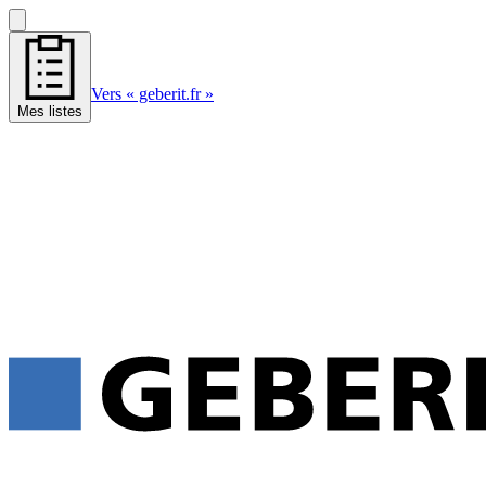
Vers « geberit.fr »
Mes listes