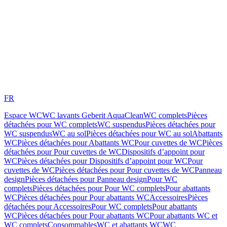
FR
Espace WC
WC lavants Geberit AquaClean
WC complets
Pièces
détachées pour WC complets
WC suspendus
Pièces détachées pour
WC suspendus
WC au sol
Pièces détachées pour WC au sol
Abattants
WC
Pièces détachées pour Abattants WC
Pour cuvettes de WC
Pièces
détachées pour Pour cuvettes de WC
Dispositifs d’appoint pour
WC
Pièces détachées pour Dispositifs d’appoint pour WC
Pour
cuvettes de WC
Pièces détachées pour Pour cuvettes de WC
Panneau
design
Pièces détachées pour Panneau design
Pour WC
complets
Pièces détachées pour Pour WC complets
Pour abattants
WC
Pièces détachées pour Pour abattants WC
Accessoires
Pièces
détachées pour Accessoires
Pour WC complets
Pour abattants
WC
Pièces détachées pour Pour abattants WC
Pour abattants WC et
WC complets
Consommables
WC et abattants WC
WC