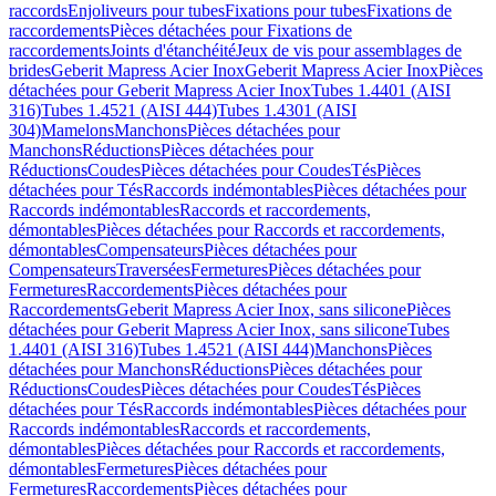
raccords
Enjoliveurs pour tubes
Fixations pour tubes
Fixations de
raccordements
Pièces détachées pour Fixations de
raccordements
Joints d'étanchéité
Jeux de vis pour assemblages de
brides
Geberit Mapress Acier Inox
Geberit Mapress Acier Inox
Pièces
détachées pour Geberit Mapress Acier Inox
Tubes 1.4401 (AISI
316)
Tubes 1.4521 (AISI 444)
Tubes 1.4301 (AISI
304)
Mamelons
Manchons
Pièces détachées pour
Manchons
Réductions
Pièces détachées pour
Réductions
Coudes
Pièces détachées pour Coudes
Tés
Pièces
détachées pour Tés
Raccords indémontables
Pièces détachées pour
Raccords indémontables
Raccords et raccordements,
démontables
Pièces détachées pour Raccords et raccordements,
démontables
Compensateurs
Pièces détachées pour
Compensateurs
Traversées
Fermetures
Pièces détachées pour
Fermetures
Raccordements
Pièces détachées pour
Raccordements
Geberit Mapress Acier Inox, sans silicone
Pièces
détachées pour Geberit Mapress Acier Inox, sans silicone
Tubes
1.4401 (AISI 316)
Tubes 1.4521 (AISI 444)
Manchons
Pièces
détachées pour Manchons
Réductions
Pièces détachées pour
Réductions
Coudes
Pièces détachées pour Coudes
Tés
Pièces
détachées pour Tés
Raccords indémontables
Pièces détachées pour
Raccords indémontables
Raccords et raccordements,
démontables
Pièces détachées pour Raccords et raccordements,
démontables
Fermetures
Pièces détachées pour
Fermetures
Raccordements
Pièces détachées pour