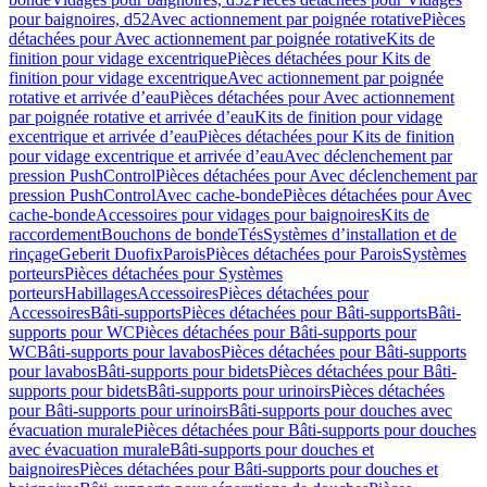
pour baignoires, d52
Avec actionnement par poignée rotative
Pièces
détachées pour Avec actionnement par poignée rotative
Kits de
finition pour vidage excentrique
Pièces détachées pour Kits de
finition pour vidage excentrique
Avec actionnement par poignée
rotative et arrivée d’eau
Pièces détachées pour Avec actionnement
par poignée rotative et arrivée d’eau
Kits de finition pour vidage
excentrique et arrivée d’eau
Pièces détachées pour Kits de finition
pour vidage excentrique et arrivée d’eau
Avec déclenchement par
pression PushControl
Pièces détachées pour Avec déclenchement par
pression PushControl
Avec cache-bonde
Pièces détachées pour Avec
cache-bonde
Accessoires pour vidages pour baignoires
Kits de
raccordement
Bouchons de bonde
Tés
Systèmes d’installation et de
rinçage
Geberit Duofix
Parois
Pièces détachées pour Parois
Systèmes
porteurs
Pièces détachées pour Systèmes
porteurs
Habillages
Accessoires
Pièces détachées pour
Accessoires
Bâti-supports
Pièces détachées pour Bâti-supports
Bâti-
supports pour WC
Pièces détachées pour Bâti-supports pour
WC
Bâti-supports pour lavabos
Pièces détachées pour Bâti-supports
pour lavabos
Bâti-supports pour bidets
Pièces détachées pour Bâti-
supports pour bidets
Bâti-supports pour urinoirs
Pièces détachées
pour Bâti-supports pour urinoirs
Bâti-supports pour douches avec
évacuation murale
Pièces détachées pour Bâti-supports pour douches
avec évacuation murale
Bâti-supports pour douches et
baignoires
Pièces détachées pour Bâti-supports pour douches et