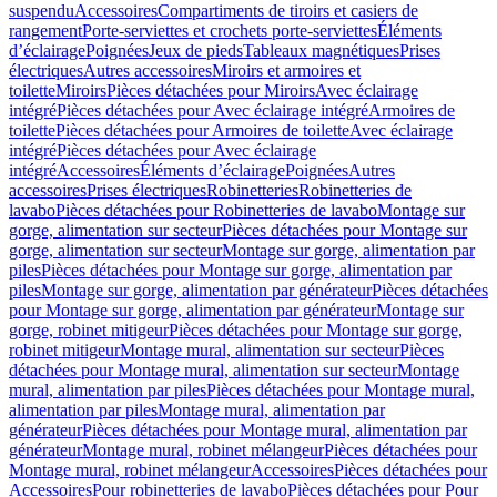
suspendu
Accessoires
Compartiments de tiroirs et casiers de
rangement
Porte-serviettes et crochets porte-serviettes
Éléments
d’éclairage
Poignées
Jeux de pieds
Tableaux magnétiques
Prises
électriques
Autres accessoires
Miroirs et armoires et
toilette
Miroirs
Pièces détachées pour Miroirs
Avec éclairage
intégré
Pièces détachées pour Avec éclairage intégré
Armoires de
toilette
Pièces détachées pour Armoires de toilette
Avec éclairage
intégré
Pièces détachées pour Avec éclairage
intégré
Accessoires
Éléments d’éclairage
Poignées
Autres
accessoires
Prises électriques
Robinetteries
Robinetteries de
lavabo
Pièces détachées pour Robinetteries de lavabo
Montage sur
gorge, alimentation sur secteur
Pièces détachées pour Montage sur
gorge, alimentation sur secteur
Montage sur gorge, alimentation par
piles
Pièces détachées pour Montage sur gorge, alimentation par
piles
Montage sur gorge, alimentation par générateur
Pièces détachées
pour Montage sur gorge, alimentation par générateur
Montage sur
gorge, robinet mitigeur
Pièces détachées pour Montage sur gorge,
robinet mitigeur
Montage mural, alimentation sur secteur
Pièces
détachées pour Montage mural, alimentation sur secteur
Montage
mural, alimentation par piles
Pièces détachées pour Montage mural,
alimentation par piles
Montage mural, alimentation par
générateur
Pièces détachées pour Montage mural, alimentation par
générateur
Montage mural, robinet mélangeur
Pièces détachées pour
Montage mural, robinet mélangeur
Accessoires
Pièces détachées pour
Accessoires
Pour robinetteries de lavabo
Pièces détachées pour Pour