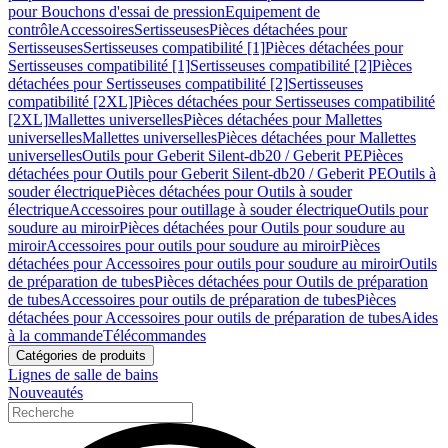
pour Bouchons d'essai de pression
Equipement de
contrôle
Accessoires
Sertisseuses
Pièces détachées pour
Sertisseuses
Sertisseuses compatibilité [1]
Pièces détachées pour
Sertisseuses compatibilité [1]
Sertisseuses compatibilité [2]
Pièces
détachées pour Sertisseuses compatibilité [2]
Sertisseuses
compatibilité [2XL]
Pièces détachées pour Sertisseuses compatibilité
[2XL]
Mallettes universelles
Pièces détachées pour Mallettes
universelles
Mallettes universelles
Pièces détachées pour Mallettes
universelles
Outils pour Geberit Silent-db20 / Geberit PE
Pièces
détachées pour Outils pour Geberit Silent-db20 / Geberit PE
Outils à
souder électrique
Pièces détachées pour Outils à souder
électrique
Accessoires pour outillage à souder électrique
Outils pour
soudure au miroir
Pièces détachées pour Outils pour soudure au
miroir
Accessoires pour outils pour soudure au miroir
Pièces
détachées pour Accessoires pour outils pour soudure au miroir
Outils
de préparation de tubes
Pièces détachées pour Outils de préparation
de tubes
Accessoires pour outils de préparation de tubes
Pièces
détachées pour Accessoires pour outils de préparation de tubes
Aides
à la commande
Télécommandes
Catégories de produits
Lignes de salle de bains
Nouveautés