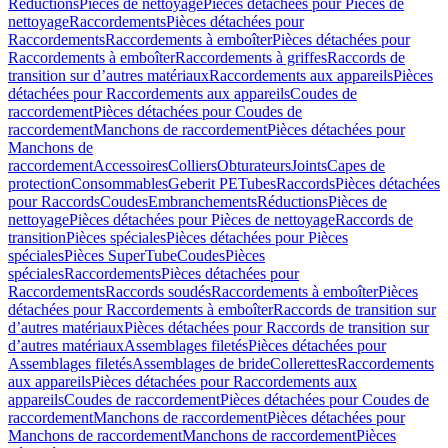
Réductions
Pièces de nettoyage
Pièces détachées pour Pièces de
nettoyage
Raccordements
Pièces détachées pour
Raccordements
Raccordements à emboîter
Pièces détachées pour
Raccordements à emboîter
Raccordements à griffes
Raccords de
transition sur d’autres matériaux
Raccordements aux appareils
Pièces
détachées pour Raccordements aux appareils
Coudes de
raccordement
Pièces détachées pour Coudes de
raccordement
Manchons de raccordement
Pièces détachées pour
Manchons de
raccordement
Accessoires
Colliers
Obturateurs
Joints
Capes de
protection
Consommables
Geberit PE
Tubes
Raccords
Pièces détachées
pour Raccords
Coudes
Embranchements
Réductions
Pièces de
nettoyage
Pièces détachées pour Pièces de nettoyage
Raccords de
transition
Pièces spéciales
Pièces détachées pour Pièces
spéciales
Pièces SuperTube
Coudes
Pièces
spéciales
Raccordements
Pièces détachées pour
Raccordements
Raccords soudés
Raccordements à emboîter
Pièces
détachées pour Raccordements à emboîter
Raccords de transition sur
d’autres matériaux
Pièces détachées pour Raccords de transition sur
d’autres matériaux
Assemblages filetés
Pièces détachées pour
Assemblages filetés
Assemblages de bride
Collerettes
Raccordements
aux appareils
Pièces détachées pour Raccordements aux
appareils
Coudes de raccordement
Pièces détachées pour Coudes de
raccordement
Manchons de raccordement
Pièces détachées pour
Manchons de raccordement
Manchons de raccordement
Pièces