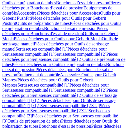
Outils de préparation de tubes
Bouchons d’essai de pression
Pièces
détachées pour Bouchons d’essai de pression
Équipements de
contrôle
Accessoires
Pièces détachées pour Accessoires
Outils pour
Geberit PushFit
Pièces détachées pour Outils pour Geberit
PushFit
Outils de préparation de tubes
Pièces détachées pour Outils
de préparation de tubes
Bouchons d'essai de pression
Pièces
détachées pour Bouchons d'essai de pression
Outils pour Geberit
Mepla
Pièces détachées pour Outils pour Geberit Mepla
Outils de
sertissage manuel
Pièces détachées pour Outils de sertissage
manuel
Sertisseuses compatibilité [1]
Pièces détachées pour
Sertisseuses compatibilité [1]
Sertisseuses compatibilité [2]
Pièces
détachées pour Sertisseuses compatibilité [2]
Outils de préparation de
tubes
Pièces détachées pour Outils de préparation de tubes
Bouchons
d'essai de pression
Pièces détachées pour Bouchons d'essai de
pression
Équipement de contrôle
Accessoires
Outils pour Geberit
Mapress
Pièces détachées pour Outils pour Geberit
Mapress
Sertisseuses compatibilité [1]
Pièces détachées pour
Sertisseuses compatibilité [1]
Sertisseuses compatibilité [2]
Pièces
détachées pour Sertisseuses compatibilité [2]
Outils de sertissage
compatibilité [1] / [2]
Pièces détachées pour Outils de sertissage
compatibilité [1] / [2]
Sertisseuses compatibilité [2XL]
Pièces
détachées pour Sertisseuses compatibilité [2XL]
Sertisseuses
compatibilité [3]
Pièces détachées pour Sertisseuses compatibilité
[3]
Outils de préparation de tubes
Pièces détachées pour Outils de
préparation de tubes
Bouchons d'essai de pression
Pièces détachées