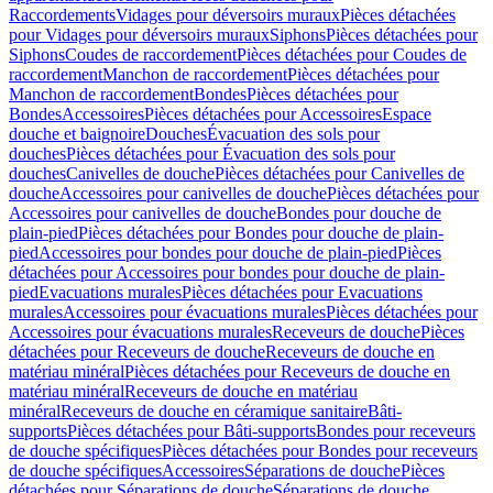
Raccordements
Vidages pour déversoirs muraux
Pièces détachées
pour Vidages pour déversoirs muraux
Siphons
Pièces détachées pour
Siphons
Coudes de raccordement
Pièces détachées pour Coudes de
raccordement
Manchon de raccordement
Pièces détachées pour
Manchon de raccordement
Bondes
Pièces détachées pour
Bondes
Accessoires
Pièces détachées pour Accessoires
Espace
douche et baignoire
Douches
Évacuation des sols pour
douches
Pièces détachées pour Évacuation des sols pour
douches
Canivelles de douche
Pièces détachées pour Canivelles de
douche
Accessoires pour canivelles de douche
Pièces détachées pour
Accessoires pour canivelles de douche
Bondes pour douche de
plain-pied
Pièces détachées pour Bondes pour douche de plain-
pied
Accessoires pour bondes pour douche de plain-pied
Pièces
détachées pour Accessoires pour bondes pour douche de plain-
pied
Evacuations murales
Pièces détachées pour Evacuations
murales
Accessoires pour évacuations murales
Pièces détachées pour
Accessoires pour évacuations murales
Receveurs de douche
Pièces
détachées pour Receveurs de douche
Receveurs de douche en
matériau minéral
Pièces détachées pour Receveurs de douche en
matériau minéral
Receveurs de douche en matériau
minéral
Receveurs de douche en céramique sanitaire
Bâti-
supports
Pièces détachées pour Bâti-supports
Bondes pour receveurs
de douche spécifiques
Pièces détachées pour Bondes pour receveurs
de douche spécifiques
Accessoires
Séparations de douche
Pièces
détachées pour Séparations de douche
Séparations de douche