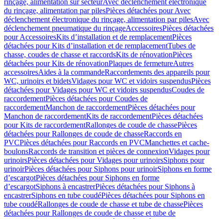
rinçage, alimentation sur secteur
Avec déclenchement électronique
du rinçage, alimentation par piles
Pièces détachées pour Avec
déclenchement électronique du rinçage, alimentation par piles
Avec
déclenchement pneumatique du rinçage
Accessoires
Pièces détachées
pour Accessoires
Kits d’installation et de remplacement
Pièces
détachées pour Kits d’installation et de remplacement
Tubes de
chasse, coudes de chasse et raccords
Kits de rénovation
Pièces
détachées pour Kits de rénovation
Plaques de fermeture
Autres
accessoires
Aides à la commande
Raccordements des appareils pour
WC, urinoirs et bidets
Vidages pour WC et vidoirs suspendus
Pièces
détachées pour Vidages pour WC et vidoirs suspendus
Coudes de
raccordement
Pièces détachées pour Coudes de
raccordement
Manchon de raccordement
Pièces détachées pour
Manchon de raccordement
Kits de raccordement
Pièces détachées
pour Kits de raccordement
Rallonges de coude de chasse
Pièces
détachées pour Rallonges de coude de chasse
Raccords en
PVC
Pièces détachées pour Raccords en PVC
Manchettes et cache-
boulons
Raccords de transition et pièces de connexion
Vidages pour
urinoirs
Pièces détachées pour Vidages pour urinoirs
Siphons pour
urinoir
Pièces détachées pour Siphons pour urinoir
Siphons en forme
d’escargot
Pièces détachées pour Siphons en forme
d’escargot
Siphons à encastrer
Pièces détachées pour Siphons à
encastrer
Siphons en tube coudé
Pièces détachées pour Siphons en
tube coudé
Rallonges de coude de chasse et tube de chasse
Pièces
détachées pour Rallonges de coude de chasse et tube de