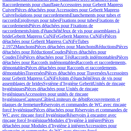
Raccordements pour chauffage
Accessoires pour Geberit Mapress
Cuivre
Pièces détachées pour Accessoires pour Geberit Mapress
Cuivre
Isolations pour raccordements
Etanchements pour tubes et
raccords
Enjoliveurs pour tubes
Fixations pour tubes
Fixations de
raccordements
Pièces détachées pour Fixations de
raccordements
Joints d'étanchéité
Jeux de vis pour assemblages à
bride
Geberit Mapress CuNiFe
Geberit Mapress CuNiFe
Pièces
détachées pour Geberit Mapress CuNiFe
Tubes
2.1972
Manchons
Pièces détachées pour Manchons
Réductions
Pièces
détachées pour Réductions
Coudes
Pièces détachées pour
Coudes
Tés
Pièces détachées pour Tés
Raccords indémontables
Pièces
détachées pour Raccords indémontables
Raccords et raccordements,
démontables
Pièces détachées pour Raccords et raccordements,
démontables
Traversées
Pièces détachées pour Traversées
Accessoires
pour Geberit Mapress CuNiFe
Joints d'étanchéité
Jeux de vis pour
assemblages de brides
Système d’hygiène Geberit
Unités de rinçage
hygiéniques
Pièces détachées pour Unités de rinçage
hygiéniques
Accessoires pour unités de rinçage
hygiéniques
Capteurs
Câbles
Limiteurs de débit
Recouvrements et
plaques de fermeture
Réservoirs et commandes de WC avec rinçage
forcé hygiénique
Pièces détachées pour Réservoirs et commandes de
WC avec rinçage forcé hygiénique
Réservoirs à encastrer avec
rinçage forcé hygiénique
Modules d’hygiène à intégrer
Pièces
détachées pour Modules d’hygiène à intégrer
Accessoires pour
réservoirs et commandes de WC avec rinçage forcé