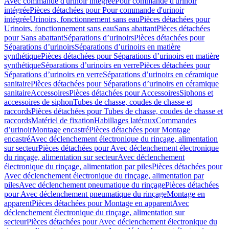
Avec commande d'urinoir intégrée
Pour commande d'urinoir
intégrée
Pièces détachées pour Pour commande d'urinoir
intégrée
Urinoirs, fonctionnement sans eau
Pièces détachées pour
Urinoirs, fonctionnement sans eau
Sans abattant
Pièces détachées
pour Sans abattant
Séparations d’urinoirs
Pièces détachées pour
Séparations d’urinoirs
Séparations d’urinoirs en matière
synthétique
Pièces détachées pour Séparations d’urinoirs en matière
synthétique
Séparations d’urinoirs en verre
Pièces détachées pour
Séparations d’urinoirs en verre
Séparations d’urinoirs en céramique
sanitaire
Pièces détachées pour Séparations d’urinoirs en céramique
sanitaire
Accessoires
Pièces détachées pour Accessoires
Siphons et
accessoires de siphon
Tubes de chasse, coudes de chasse et
raccords
Pièces détachées pour Tubes de chasse, coudes de chasse et
raccords
Matériel de fixation
Habillages latéraux
Commandes
dʼurinoir
Montage encastré
Pièces détachées pour Montage
encastré
Avec déclenchement électronique du rinçage, alimentation
sur secteur
Pièces détachées pour Avec déclenchement électronique
du rinçage, alimentation sur secteur
Avec déclenchement
électronique du rinçage, alimentation par piles
Pièces détachées pour
Avec déclenchement électronique du rinçage, alimentation par
piles
Avec déclenchement pneumatique du rinçage
Pièces détachées
pour Avec déclenchement pneumatique du rinçage
Montage en
apparent
Pièces détachées pour Montage en apparent
Avec
déclenchement électronique du rinçage, alimentation sur
secteur
Pièces détachées pour Avec déclenchement électronique du