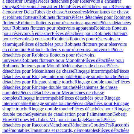
à encastrer Omega
Pièces détachées pour Réservoirs à encastrer
Omega
Réservoirs à encastrer Delta
Pièces détachées pour Réservoirs
à encastrer Delta
Tubes de chasse
Accessoires
Mécanismes de chasse
et robinets flotteurs
Robinets flotteurs
Pièces détachées pour Robinets
flotteurs
Robinets flotteurs pour réservoirs apparents
Pièces détachées
pour Robinets flotteurs pour réservoirs apparents
Robinets flotteurs
pour réservoirs à encastrer
Pièces détachées pour Robinets flotteurs
pour réservoirs à encastrer
Robinets flotteurs pour réservoirs en
céramique
Pièces détachées pour Robinets flotteurs pour réservoirs
en céramique
Robinets flotteurs pour réservoirs, universels
Pièces
détachées pour Robinets flotteurs pour réservoirs,
universels
Robinets flotteurs pour Monolith
Pièces détachées pour
Robinets flotteurs pour Monolith
Mécanismes de chasse
Pièces
détachées pour Mécanismes de chasse
Rinçage interrompable
Pièces
détachées pour Rinçage interrompable
Rinçage simple touche
Pièces
détachées pour Rinçage simple touche
Rinçage double touche
Pièces
détachées pour Rinçage double touche
Mécanismes de chasse
complets
Pièces détachées pour Mécanismes de chasse
complets
Rinçage interrompable
Pièces détachées pour Rinçage
interrompable
Rinçage simple touche
Pièces détachées pour Rinçage
simple touche
Rinçage double touche
Pièces détachées pour Rinçage
double touche
Systèmes de canalisation pour l’alimentation
Geberit
FlowFit
Tubes ML
Tubes ML pour chauffage
Raccords
Pièces
détachées pour Raccords
Manchons
Réductions
Coudes
Tés
Raccords
indémontables
Transitions et raccords, démontables
Pièces détachées