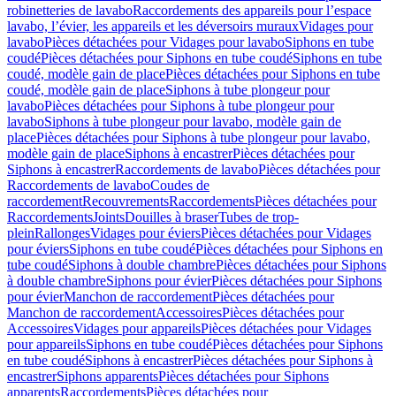
robinetteries de lavabo
Raccordements des appareils pour l’espace
lavabo, l’évier, les appareils et les déversoirs muraux
Vidages pour
lavabo
Pièces détachées pour Vidages pour lavabo
Siphons en tube
coudé
Pièces détachées pour Siphons en tube coudé
Siphons en tube
coudé, modèle gain de place
Pièces détachées pour Siphons en tube
coudé, modèle gain de place
Siphons à tube plongeur pour
lavabo
Pièces détachées pour Siphons à tube plongeur pour
lavabo
Siphons à tube plongeur pour lavabo, modèle gain de
place
Pièces détachées pour Siphons à tube plongeur pour lavabo,
modèle gain de place
Siphons à encastrer
Pièces détachées pour
Siphons à encastrer
Raccordements de lavabo
Pièces détachées pour
Raccordements de lavabo
Coudes de
raccordement
Recouvrements
Raccordements
Pièces détachées pour
Raccordements
Joints
Douilles à braser
Tubes de trop-
plein
Rallonges
Vidages pour éviers
Pièces détachées pour Vidages
pour éviers
Siphons en tube coudé
Pièces détachées pour Siphons en
tube coudé
Siphons à double chambre
Pièces détachées pour Siphons
à double chambre
Siphons pour évier
Pièces détachées pour Siphons
pour évier
Manchon de raccordement
Pièces détachées pour
Manchon de raccordement
Accessoires
Pièces détachées pour
Accessoires
Vidages pour appareils
Pièces détachées pour Vidages
pour appareils
Siphons en tube coudé
Pièces détachées pour Siphons
en tube coudé
Siphons à encastrer
Pièces détachées pour Siphons à
encastrer
Siphons apparents
Pièces détachées pour Siphons
apparents
Raccordements
Pièces détachées pour