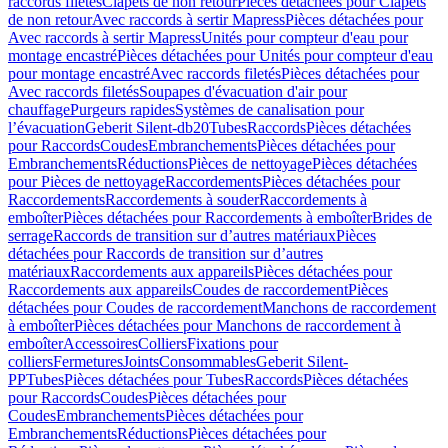
raccords filetés
Clapets de non retour
Pièces détachées pour Clapets
de non retour
Avec raccords à sertir Mapress
Pièces détachées pour
Avec raccords à sertir Mapress
Unités pour compteur d'eau pour
montage encastré
Pièces détachées pour Unités pour compteur d'eau
pour montage encastré
Avec raccords filetés
Pièces détachées pour
Avec raccords filetés
Soupapes d'évacuation d'air pour
chauffage
Purgeurs rapides
Systèmes de canalisation pour
l’évacuation
Geberit Silent-db20
Tubes
Raccords
Pièces détachées
pour Raccords
Coudes
Embranchements
Pièces détachées pour
Embranchements
Réductions
Pièces de nettoyage
Pièces détachées
pour Pièces de nettoyage
Raccordements
Pièces détachées pour
Raccordements
Raccordements à souder
Raccordements à
emboîter
Pièces détachées pour Raccordements à emboîter
Brides de
serrage
Raccords de transition sur d’autres matériaux
Pièces
détachées pour Raccords de transition sur d’autres
matériaux
Raccordements aux appareils
Pièces détachées pour
Raccordements aux appareils
Coudes de raccordement
Pièces
détachées pour Coudes de raccordement
Manchons de raccordement
à emboîter
Pièces détachées pour Manchons de raccordement à
emboîter
Accessoires
Colliers
Fixations pour
colliers
Fermetures
Joints
Consommables
Geberit Silent-
PP
Tubes
Pièces détachées pour Tubes
Raccords
Pièces détachées
pour Raccords
Coudes
Pièces détachées pour
Coudes
Embranchements
Pièces détachées pour
Embranchements
Réductions
Pièces détachées pour