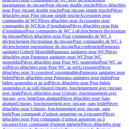
pneumatique du rinçage
Pour rinçage double touche
Pièces détachées
pour Pour rinçage double touche
Pour rinçage simple touche
Pièces
détachées pour Pour rinçage simple touche
Accessoires pour
commandes de WC
Pièces détachées pour Accessoires pour
commandes de WC
Kits d’installation
Pièces détachées pour Kits
d’installation
Pour commandes de WC à déclenchement électronique
du rinçage
Pièces détachées pour Pour commandes de WC à
déclenchement électronique du rinçage
Pour commandes de WC à
déclenchement pneumatique du rinçage
Raccordements
Panneaux
sanitaires Geberit Monolith
Panneaux sanitaires pour WC
Pièces
détachées pour Panneaux sanitaires pour WC
Pour WC
suspendus
Pièces détachées pour Pour WC suspendus
Pour WC au
sol
Pièces détachées pour Pour WC au sol
Accessoires
Pièces
détachées pour Accessoires
Consommables
Panneaux sanitaires pour
bidets
Pièces détachées pour Panneaux sanitaires pour bidets
Pour
bidets suspendus et au sol
Pièces détachées pour Pour bidets
suspendus et au sol
Urinoirs
Urinoirs, fonctionnement avec rinçage,
avec bride
Pièces détachées pour Urinoirs, fonctionnement avec
rinçage, avec bride
Sans abattant
Pièces détachées pour Sans
abattant
Urinoirs, fonctionnement avec rinçage, sans bride
Pièces
détachées pour Urinoirs, fonctionnement avec rinçage, sans
bride
Pour commande d’urinoir apparente ou à encastrer
Pièces
détachées pour Pour commande d’urinoir apparente ou à
encastrer
Avec commande d'urinoir intégrée
Pièces détachées pour