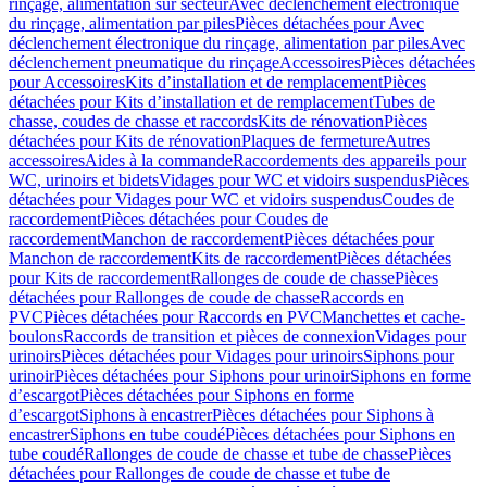
rinçage, alimentation sur secteur
Avec déclenchement électronique
du rinçage, alimentation par piles
Pièces détachées pour Avec
déclenchement électronique du rinçage, alimentation par piles
Avec
déclenchement pneumatique du rinçage
Accessoires
Pièces détachées
pour Accessoires
Kits d’installation et de remplacement
Pièces
détachées pour Kits d’installation et de remplacement
Tubes de
chasse, coudes de chasse et raccords
Kits de rénovation
Pièces
détachées pour Kits de rénovation
Plaques de fermeture
Autres
accessoires
Aides à la commande
Raccordements des appareils pour
WC, urinoirs et bidets
Vidages pour WC et vidoirs suspendus
Pièces
détachées pour Vidages pour WC et vidoirs suspendus
Coudes de
raccordement
Pièces détachées pour Coudes de
raccordement
Manchon de raccordement
Pièces détachées pour
Manchon de raccordement
Kits de raccordement
Pièces détachées
pour Kits de raccordement
Rallonges de coude de chasse
Pièces
détachées pour Rallonges de coude de chasse
Raccords en
PVC
Pièces détachées pour Raccords en PVC
Manchettes et cache-
boulons
Raccords de transition et pièces de connexion
Vidages pour
urinoirs
Pièces détachées pour Vidages pour urinoirs
Siphons pour
urinoir
Pièces détachées pour Siphons pour urinoir
Siphons en forme
d’escargot
Pièces détachées pour Siphons en forme
d’escargot
Siphons à encastrer
Pièces détachées pour Siphons à
encastrer
Siphons en tube coudé
Pièces détachées pour Siphons en
tube coudé
Rallonges de coude de chasse et tube de chasse
Pièces
détachées pour Rallonges de coude de chasse et tube de