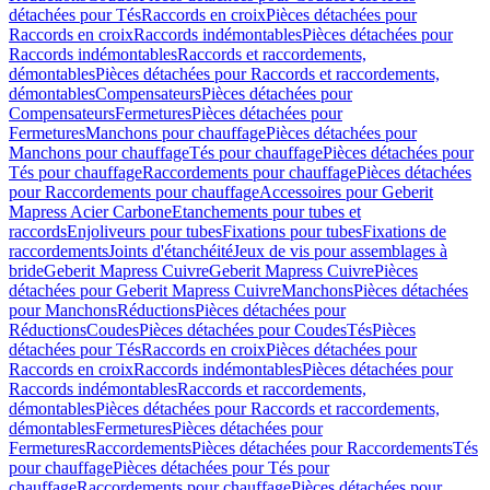
détachées pour Tés
Raccords en croix
Pièces détachées pour
Raccords en croix
Raccords indémontables
Pièces détachées pour
Raccords indémontables
Raccords et raccordements,
démontables
Pièces détachées pour Raccords et raccordements,
démontables
Compensateurs
Pièces détachées pour
Compensateurs
Fermetures
Pièces détachées pour
Fermetures
Manchons pour chauffage
Pièces détachées pour
Manchons pour chauffage
Tés pour chauffage
Pièces détachées pour
Tés pour chauffage
Raccordements pour chauffage
Pièces détachées
pour Raccordements pour chauffage
Accessoires pour Geberit
Mapress Acier Carbone
Etanchements pour tubes et
raccords
Enjoliveurs pour tubes
Fixations pour tubes
Fixations de
raccordements
Joints d'étanchéité
Jeux de vis pour assemblages à
bride
Geberit Mapress Cuivre
Geberit Mapress Cuivre
Pièces
détachées pour Geberit Mapress Cuivre
Manchons
Pièces détachées
pour Manchons
Réductions
Pièces détachées pour
Réductions
Coudes
Pièces détachées pour Coudes
Tés
Pièces
détachées pour Tés
Raccords en croix
Pièces détachées pour
Raccords en croix
Raccords indémontables
Pièces détachées pour
Raccords indémontables
Raccords et raccordements,
démontables
Pièces détachées pour Raccords et raccordements,
démontables
Fermetures
Pièces détachées pour
Fermetures
Raccordements
Pièces détachées pour Raccordements
Tés
pour chauffage
Pièces détachées pour Tés pour
chauffage
Raccordements pour chauffage
Pièces détachées pour