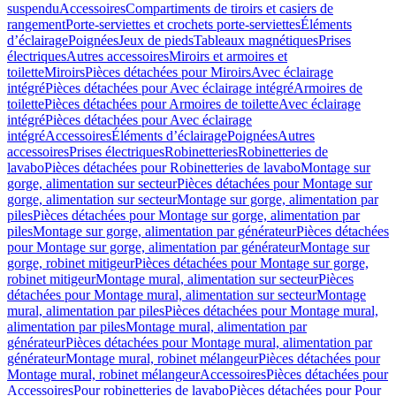
suspendu
Accessoires
Compartiments de tiroirs et casiers de
rangement
Porte-serviettes et crochets porte-serviettes
Éléments
d’éclairage
Poignées
Jeux de pieds
Tableaux magnétiques
Prises
électriques
Autres accessoires
Miroirs et armoires et
toilette
Miroirs
Pièces détachées pour Miroirs
Avec éclairage
intégré
Pièces détachées pour Avec éclairage intégré
Armoires de
toilette
Pièces détachées pour Armoires de toilette
Avec éclairage
intégré
Pièces détachées pour Avec éclairage
intégré
Accessoires
Éléments d’éclairage
Poignées
Autres
accessoires
Prises électriques
Robinetteries
Robinetteries de
lavabo
Pièces détachées pour Robinetteries de lavabo
Montage sur
gorge, alimentation sur secteur
Pièces détachées pour Montage sur
gorge, alimentation sur secteur
Montage sur gorge, alimentation par
piles
Pièces détachées pour Montage sur gorge, alimentation par
piles
Montage sur gorge, alimentation par générateur
Pièces détachées
pour Montage sur gorge, alimentation par générateur
Montage sur
gorge, robinet mitigeur
Pièces détachées pour Montage sur gorge,
robinet mitigeur
Montage mural, alimentation sur secteur
Pièces
détachées pour Montage mural, alimentation sur secteur
Montage
mural, alimentation par piles
Pièces détachées pour Montage mural,
alimentation par piles
Montage mural, alimentation par
générateur
Pièces détachées pour Montage mural, alimentation par
générateur
Montage mural, robinet mélangeur
Pièces détachées pour
Montage mural, robinet mélangeur
Accessoires
Pièces détachées pour
Accessoires
Pour robinetteries de lavabo
Pièces détachées pour Pour