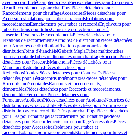
avec raccord fileté
Compteurs d'eau
Pièces détachées pour Compteurs
d'eau
Raccordements pour chauffage
Pièces détachées pour
Raccordements pour chauffage
Accessoires
Pièces détachées pour
Accessoires
Isolations pour tubes et raccords
Isolations pour
raccordements
Etanchements pour tubes et raccords
Enjoliveurs pour
tubes
Fixations pour tubes
Gaines de protection et aides à
l'insertion
Fixations de raccordements
Pièces détachées pour
Fixations de raccordements
Armoires de distribution
Pièces détachées
pour Armoires de distribution
Fixations pour nourrice de
distribution
Joints d'étanchéité
Geberit Mepla
Tubes multicouches
pour eau potable
Tubes multicouches pour chauffage
Raccords
Pièces
détachées pour Raccords
Manchons
Pièces détachées pour
Manchons
Réductions
Pièces détachées pour
Réductions
Coudes
Pièces détachées pour Coudes
Tés
Pièces
détachées pour Tés
Raccords indémontables
Pièces détachées pour
Raccords indémontables
Raccords et raccordements,
démontables
Pièces détachées pour Raccords et raccordements,
démontables
Fermetures
Pièces détachées pour
Fermetures
Appliques
Pièces détachées pour Appliques
Nourrices de
distribution avec raccord fileté
Pièces détachées pour Nourrices de
distribution avec raccord fileté
Tés pour chauffage
Pièces détachées
pour Tés pour chauffage
Raccordements pour chauffage
Pièces
détachées pour Raccordements pour chauffage
Accessoires
Pièces
détachées pour Accessoires
Isolations pour tubes et
raccords
Isolations pour raccordements
Etanchements pour tubes et