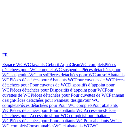
FR
Espace WC
WC lavants Geberit AquaClean
WC complets
Pièces
détachées pour WC complets
WC suspendus
Pièces détachées pour
WC suspendus
WC au sol
Pièces détachées pour WC au sol
Abattants
WC
Pièces détachées pour Abattants WC
Pour cuvettes de WC
Pièces
détachées pour Pour cuvettes de WC
Dispositifs d’appoint pour
WC
Pièces détachées pour Dispositifs d’appoint pour WC
Pour
cuvettes de WC
Pièces détachées pour Pour cuvettes de WC
Panneau
design
Pièces détachées pour Panneau design
Pour WC
complets
Pièces détachées pour Pour WC complets
Pour abattants
WC
Pièces détachées pour Pour abattants WC
Accessoires
Pièces
détachées pour Accessoires
Pour WC complets
Pour abattants
WC
Pièces détachées pour Pour abattants WC
Pour abattants WC et
WC complets
Consommables
WC et abattants WC
WC