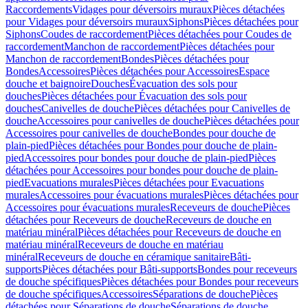
Raccordements
Vidages pour déversoirs muraux
Pièces détachées
pour Vidages pour déversoirs muraux
Siphons
Pièces détachées pour
Siphons
Coudes de raccordement
Pièces détachées pour Coudes de
raccordement
Manchon de raccordement
Pièces détachées pour
Manchon de raccordement
Bondes
Pièces détachées pour
Bondes
Accessoires
Pièces détachées pour Accessoires
Espace
douche et baignoire
Douches
Évacuation des sols pour
douches
Pièces détachées pour Évacuation des sols pour
douches
Canivelles de douche
Pièces détachées pour Canivelles de
douche
Accessoires pour canivelles de douche
Pièces détachées pour
Accessoires pour canivelles de douche
Bondes pour douche de
plain-pied
Pièces détachées pour Bondes pour douche de plain-
pied
Accessoires pour bondes pour douche de plain-pied
Pièces
détachées pour Accessoires pour bondes pour douche de plain-
pied
Evacuations murales
Pièces détachées pour Evacuations
murales
Accessoires pour évacuations murales
Pièces détachées pour
Accessoires pour évacuations murales
Receveurs de douche
Pièces
détachées pour Receveurs de douche
Receveurs de douche en
matériau minéral
Pièces détachées pour Receveurs de douche en
matériau minéral
Receveurs de douche en matériau
minéral
Receveurs de douche en céramique sanitaire
Bâti-
supports
Pièces détachées pour Bâti-supports
Bondes pour receveurs
de douche spécifiques
Pièces détachées pour Bondes pour receveurs
de douche spécifiques
Accessoires
Séparations de douche
Pièces
détachées pour Séparations de douche
Séparations de douche