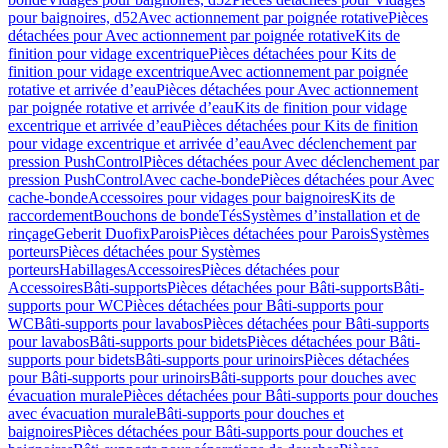
pour baignoires, d52
Avec actionnement par poignée rotative
Pièces
détachées pour Avec actionnement par poignée rotative
Kits de
finition pour vidage excentrique
Pièces détachées pour Kits de
finition pour vidage excentrique
Avec actionnement par poignée
rotative et arrivée d’eau
Pièces détachées pour Avec actionnement
par poignée rotative et arrivée d’eau
Kits de finition pour vidage
excentrique et arrivée d’eau
Pièces détachées pour Kits de finition
pour vidage excentrique et arrivée d’eau
Avec déclenchement par
pression PushControl
Pièces détachées pour Avec déclenchement par
pression PushControl
Avec cache-bonde
Pièces détachées pour Avec
cache-bonde
Accessoires pour vidages pour baignoires
Kits de
raccordement
Bouchons de bonde
Tés
Systèmes d’installation et de
rinçage
Geberit Duofix
Parois
Pièces détachées pour Parois
Systèmes
porteurs
Pièces détachées pour Systèmes
porteurs
Habillages
Accessoires
Pièces détachées pour
Accessoires
Bâti-supports
Pièces détachées pour Bâti-supports
Bâti-
supports pour WC
Pièces détachées pour Bâti-supports pour
WC
Bâti-supports pour lavabos
Pièces détachées pour Bâti-supports
pour lavabos
Bâti-supports pour bidets
Pièces détachées pour Bâti-
supports pour bidets
Bâti-supports pour urinoirs
Pièces détachées
pour Bâti-supports pour urinoirs
Bâti-supports pour douches avec
évacuation murale
Pièces détachées pour Bâti-supports pour douches
avec évacuation murale
Bâti-supports pour douches et
baignoires
Pièces détachées pour Bâti-supports pour douches et