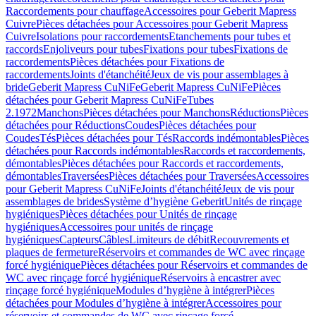
Raccordements pour chauffage
Accessoires pour Geberit Mapress
Cuivre
Pièces détachées pour Accessoires pour Geberit Mapress
Cuivre
Isolations pour raccordements
Etanchements pour tubes et
raccords
Enjoliveurs pour tubes
Fixations pour tubes
Fixations de
raccordements
Pièces détachées pour Fixations de
raccordements
Joints d'étanchéité
Jeux de vis pour assemblages à
bride
Geberit Mapress CuNiFe
Geberit Mapress CuNiFe
Pièces
détachées pour Geberit Mapress CuNiFe
Tubes
2.1972
Manchons
Pièces détachées pour Manchons
Réductions
Pièces
détachées pour Réductions
Coudes
Pièces détachées pour
Coudes
Tés
Pièces détachées pour Tés
Raccords indémontables
Pièces
détachées pour Raccords indémontables
Raccords et raccordements,
démontables
Pièces détachées pour Raccords et raccordements,
démontables
Traversées
Pièces détachées pour Traversées
Accessoires
pour Geberit Mapress CuNiFe
Joints d'étanchéité
Jeux de vis pour
assemblages de brides
Système d’hygiène Geberit
Unités de rinçage
hygiéniques
Pièces détachées pour Unités de rinçage
hygiéniques
Accessoires pour unités de rinçage
hygiéniques
Capteurs
Câbles
Limiteurs de débit
Recouvrements et
plaques de fermeture
Réservoirs et commandes de WC avec rinçage
forcé hygiénique
Pièces détachées pour Réservoirs et commandes de
WC avec rinçage forcé hygiénique
Réservoirs à encastrer avec
rinçage forcé hygiénique
Modules d’hygiène à intégrer
Pièces
détachées pour Modules d’hygiène à intégrer
Accessoires pour
réservoirs et commandes de WC avec rinçage forcé