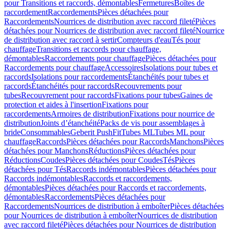
pour Transitions et raccords, démontables
Fermetures
Boîtes de
raccordement
Raccordements
Pièces détachées pour
Raccordements
Nourrices de distribution avec raccord fileté
Pièces
détachées pour Nourrices de distribution avec raccord fileté
Nourrice
de distribution avec raccord à sertir
Compteurs d'eau
Tés pour
chauffage
Transitions et raccords pour chauffage,
démontables
Raccordements pour chauffage
Pièces détachées pour
Raccordements pour chauffage
Accessoires
Isolations pour tubes et
raccords
Isolations pour raccordements
Étanchéités pour tubes et
raccords
Étanchéités pour raccords
Recouvrements pour
tubes
Recouvrement pour raccords
Fixations pour tubes
Gaines de
protection et aides à l'insertion
Fixations pour
raccordements
Armoires de distribution
Fixations pour nourrice de
distribution
Joints d’étanchéité
Packs de vis pour assemblages à
bride
Consommables
Geberit PushFit
Tubes ML
Tubes ML pour
chauffage
Raccords
Pièces détachées pour Raccords
Manchons
Pièces
détachées pour Manchons
Réductions
Pièces détachées pour
Réductions
Coudes
Pièces détachées pour Coudes
Tés
Pièces
détachées pour Tés
Raccords indémontables
Pièces détachées pour
Raccords indémontables
Raccords et raccordements,
démontables
Pièces détachées pour Raccords et raccordements,
démontables
Raccordements
Pièces détachées pour
Raccordements
Nourrices de distribution à emboîter
Pièces détachées
pour Nourrices de distribution à emboîter
Nourrices de distribution
avec raccord fileté
Pièces détachées pour Nourrices de distribution