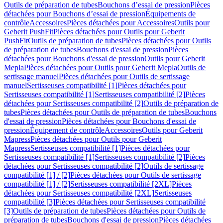
Outils de préparation de tubes
Bouchons d’essai de pression
Pièces
détachées pour Bouchons d’essai de pression
Équipements de
contrôle
Accessoires
Pièces détachées pour Accessoires
Outils pour
Geberit PushFit
Pièces détachées pour Outils pour Geberit
PushFit
Outils de préparation de tubes
Pièces détachées pour Outils
de préparation de tubes
Bouchons d'essai de pression
Pièces
détachées pour Bouchons d'essai de pression
Outils pour Geberit
Mepla
Pièces détachées pour Outils pour Geberit Mepla
Outils de
sertissage manuel
Pièces détachées pour Outils de sertissage
manuel
Sertisseuses compatibilité [1]
Pièces détachées pour
Sertisseuses compatibilité [1]
Sertisseuses compatibilité [2]
Pièces
détachées pour Sertisseuses compatibilité [2]
Outils de préparation de
tubes
Pièces détachées pour Outils de préparation de tubes
Bouchons
d'essai de pression
Pièces détachées pour Bouchons d'essai de
pression
Équipement de contrôle
Accessoires
Outils pour Geberit
Mapress
Pièces détachées pour Outils pour Geberit
Mapress
Sertisseuses compatibilité [1]
Pièces détachées pour
Sertisseuses compatibilité [1]
Sertisseuses compatibilité [2]
Pièces
détachées pour Sertisseuses compatibilité [2]
Outils de sertissage
compatibilité [1] / [2]
Pièces détachées pour Outils de sertissage
compatibilité [1] / [2]
Sertisseuses compatibilité [2XL]
Pièces
détachées pour Sertisseuses compatibilité [2XL]
Sertisseuses
compatibilité [3]
Pièces détachées pour Sertisseuses compatibilité
[3]
Outils de préparation de tubes
Pièces détachées pour Outils de
préparation de tubes
Bouchons d'essai de pression
Pièces détachées