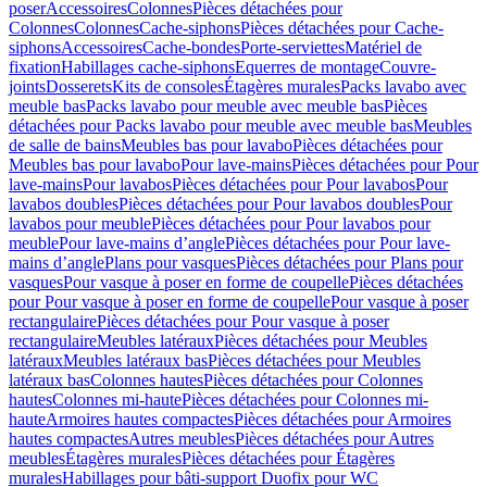
poser
Accessoires
Colonnes
Pièces détachées pour
Colonnes
Colonnes
Cache-siphons
Pièces détachées pour Cache-
siphons
Accessoires
Cache-bondes
Porte-serviettes
Matériel de
fixation
Habillages cache-siphons
Equerres de montage
Couvre-
joints
Dosserets
Kits de consoles
Étagères murales
Packs lavabo avec
meuble bas
Packs lavabo pour meuble avec meuble bas
Pièces
détachées pour Packs lavabo pour meuble avec meuble bas
Meubles
de salle de bains
Meubles bas pour lavabo
Pièces détachées pour
Meubles bas pour lavabo
Pour lave-mains
Pièces détachées pour Pour
lave-mains
Pour lavabos
Pièces détachées pour Pour lavabos
Pour
lavabos doubles
Pièces détachées pour Pour lavabos doubles
Pour
lavabos pour meuble
Pièces détachées pour Pour lavabos pour
meuble
Pour lave-mains d’angle
Pièces détachées pour Pour lave-
mains d’angle
Plans pour vasques
Pièces détachées pour Plans pour
vasques
Pour vasque à poser en forme de coupelle
Pièces détachées
pour Pour vasque à poser en forme de coupelle
Pour vasque à poser
rectangulaire
Pièces détachées pour Pour vasque à poser
rectangulaire
Meubles latéraux
Pièces détachées pour Meubles
latéraux
Meubles latéraux bas
Pièces détachées pour Meubles
latéraux bas
Colonnes hautes
Pièces détachées pour Colonnes
hautes
Colonnes mi-haute
Pièces détachées pour Colonnes mi-
haute
Armoires hautes compactes
Pièces détachées pour Armoires
hautes compactes
Autres meubles
Pièces détachées pour Autres
meubles
Étagères murales
Pièces détachées pour Étagères
murales
Habillages pour bâti-support Duofix pour WC