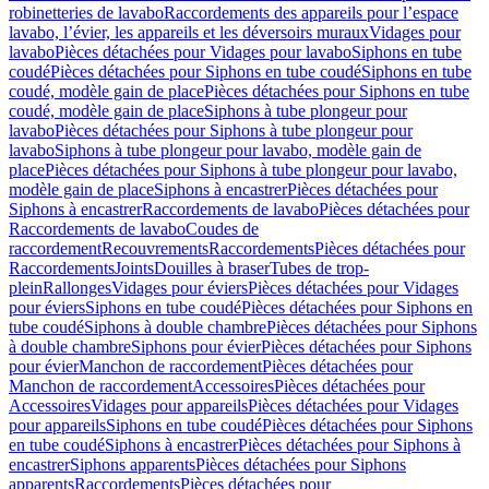
robinetteries de lavabo
Raccordements des appareils pour l’espace
lavabo, l’évier, les appareils et les déversoirs muraux
Vidages pour
lavabo
Pièces détachées pour Vidages pour lavabo
Siphons en tube
coudé
Pièces détachées pour Siphons en tube coudé
Siphons en tube
coudé, modèle gain de place
Pièces détachées pour Siphons en tube
coudé, modèle gain de place
Siphons à tube plongeur pour
lavabo
Pièces détachées pour Siphons à tube plongeur pour
lavabo
Siphons à tube plongeur pour lavabo, modèle gain de
place
Pièces détachées pour Siphons à tube plongeur pour lavabo,
modèle gain de place
Siphons à encastrer
Pièces détachées pour
Siphons à encastrer
Raccordements de lavabo
Pièces détachées pour
Raccordements de lavabo
Coudes de
raccordement
Recouvrements
Raccordements
Pièces détachées pour
Raccordements
Joints
Douilles à braser
Tubes de trop-
plein
Rallonges
Vidages pour éviers
Pièces détachées pour Vidages
pour éviers
Siphons en tube coudé
Pièces détachées pour Siphons en
tube coudé
Siphons à double chambre
Pièces détachées pour Siphons
à double chambre
Siphons pour évier
Pièces détachées pour Siphons
pour évier
Manchon de raccordement
Pièces détachées pour
Manchon de raccordement
Accessoires
Pièces détachées pour
Accessoires
Vidages pour appareils
Pièces détachées pour Vidages
pour appareils
Siphons en tube coudé
Pièces détachées pour Siphons
en tube coudé
Siphons à encastrer
Pièces détachées pour Siphons à
encastrer
Siphons apparents
Pièces détachées pour Siphons
apparents
Raccordements
Pièces détachées pour