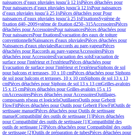
naissances d’eaux pluviales jusqu’à 12 l/s
Pièces détachées pour
Pour naissances d’eaux pluviales jusqu’à 12 l/s
Pour naissances
d’eaux pluviales jusqu’à 25 l/s
Pièces détachées pour Pour
naissances d’eaux pluviales jusqu’à 25 l/s
Fixations
Système de
fixation d40–200
Système de fixation d250–315
Accessoires
Pièces
détachées pour Accessoires
Pour naissances
Pièces détachées pour
Pour naissances
Pour fixations
Évacuation des eaux de toiture
conventionnelle
Naissances d'eaux pluviales
Pièces détachées pour
Naissances d'eaux pluviales
Raccords au pare-vapeur
Pièces
détachées pour Raccords au pare-vapeur
Accessoires
Pièces
détachées pour Accessoires
Évacuation des sols
Evacuation de
surface pour l'intérieur et l'extérieur
Pièces détachées pour
Evacuation de surface pour l'intérieur et l'extérieur
Siphons de sol
pour balcons et terrasses, 10 x 10 cm
Pièces détachées pour Siphons
de sol pour balcons et terrasses, 10 x 10 cm
Siphons de sol 13 x 13
cm
Pièces détachées pour Siphons de sol 13 x 13 cm
Grilles-avaloirs
15 x 15 cm
Pièces détachées pour Grilles-avaloirs 15 x 15
cm
Accessoires
Pièces détachées pour Accessoires
Outillages,
composants réseau et logiciels
Outillages
Outils pour Geberit
FlowFit
Pièces détachées pour Outils pour Geberit FlowFit
Outils de
sertissage manuel
Pièces détachées pour Outils de sertissage
manuel
Compatibilité des outils de sertissage [1]
Pièces détachées
pour Compatibilité des outils de sertissage [1]
Compatibilité des
outils de sertissage [2]
Pièces détachées pour Compatibilité des outils
de sertissage [2]
Outils de préparation de tubes
Pièces détachées pour