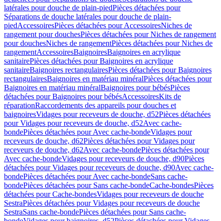
latérales pour douche de plain-pied
Pièces détachées pour
Séparations de douche latérales pour douche de plain-
pied
Accessoires
Pièces détachées pour Accessoires
Niches de
rangement pour douches
Pièces détachées pour Niches de rangement
pour douches
Niches de rangement
Pièces détachées pour Niches de
rangement
Accessoires
Baignoires
Baignoires en acrylique
sanitaire
Pièces détachées pour Baignoires en acrylique
sanitaire
Baignoires rectangulaires
Pièces détachées pour Baignoires
rectangulaires
Baignoires en matériau minéral
Pièces détachées pour
Baignoires en matériau minéral
Baignoires pour bébés
Pièces
détachées pour Baignoires pour bébés
Accessoires
Kits de
réparation
Raccordements des appareils pour douches et
baignoires
Vidages pour receveurs de douche, d52
Pièces détachées
pour Vidages pour receveurs de douche, d52
Avec cache-
bonde
Pièces détachées pour Avec cache-bonde
Vidages pour
receveurs de douche, d62
Pièces détachées pour Vidages pour
receveurs de douche, d62
Avec cache-bonde
Pièces détachées pour
Avec cache-bonde
Vidages pour receveurs de douche, d90
Pièces
détachées pour Vidages pour receveurs de douche, d90
Avec cache-
bonde
Pièces détachées pour Avec cache-bonde
Sans cache-
bonde
Pièces détachées pour Sans cache-bonde
Cache-bondes
Pièces
détachées pour Cache-bondes
Vidages pour receveurs de douche
Sestra
Pièces détachées pour Vidages pour receveurs de douche
Sestra
Sans cache-bonde
Pièces détachées pour Sans cache-
bonde
Vidages pour baignoires, d52
Pièces détachées pour Vidages