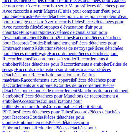
raccords filetés
Clapets de non retour
Pièces détachées pour Clapets
de non retour
Avec raccords à sertir Mapress
Pièces détachées pour
Avec raccords à sertir Mapress
Unités pour compteur d'eau pour
montage encastré
Pièces détachées pour Unités pour compteur d'eau
pour montage encastré
Avec raccords filetés
Pièces détachées pour
Avec raccords filetés
Soupapes d'évacuation d'air pour
chauffage
Purgeurs rapides
Systèmes de canalisation pour
l’évacuation
Geberit Silent-db20
Tubes
Raccords
Pièces détachées
pour Raccords
Coudes
Embranchements
Pièces détachées pour
Embranchements
Réductions
Pièces de nettoyage
Pièces détachées
pour Pièces de nettoyage
Raccordements
Pièces détachées pour
Raccordements
Raccordements à souder
Raccordements à
emboîter
Pièces détachées pour Raccordements à emboîter
Brides de
serrage
Raccords de transition sur d’autres matériaux
Pièces
détachées pour Raccords de transition sur d’autres
matériaux
Raccordements aux appareils
Pièces détachées pour
Raccordements aux appareils
Coudes de raccordement
Pièces
détachées pour Coudes de raccordement
Manchons de raccordement
à emboîter
Pièces détachées pour Manchons de raccordement à
emboîter
Accessoires
Colliers
Fixations pour
colliers
Fermetures
Joints
Consommables
Geberit Silent-
PP
Tubes
Pièces détachées pour Tubes
Raccords
Pièces détachées
pour Raccords
Coudes
Pièces détachées pour
Coudes
Embranchements
Pièces détachées pour
Embranchements
Réductions
Pièces détachées pour