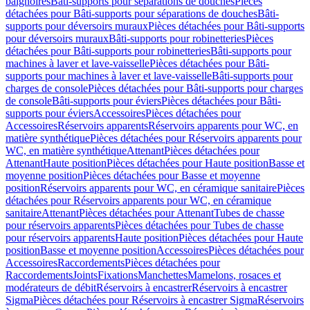
baignoires
Bâti-supports pour séparations de douches
Pièces
détachées pour Bâti-supports pour séparations de douches
Bâti-
supports pour déversoirs muraux
Pièces détachées pour Bâti-supports
pour déversoirs muraux
Bâti-supports pour robinetteries
Pièces
détachées pour Bâti-supports pour robinetteries
Bâti-supports pour
machines à laver et lave-vaisselle
Pièces détachées pour Bâti-
supports pour machines à laver et lave-vaisselle
Bâti-supports pour
charges de console
Pièces détachées pour Bâti-supports pour charges
de console
Bâti-supports pour éviers
Pièces détachées pour Bâti-
supports pour éviers
Accessoires
Pièces détachées pour
Accessoires
Réservoirs apparents
Réservoirs apparents pour WC, en
matière synthétique
Pièces détachées pour Réservoirs apparents pour
WC, en matière synthétique
Attenant
Pièces détachées pour
Attenant
Haute position
Pièces détachées pour Haute position
Basse et
moyenne position
Pièces détachées pour Basse et moyenne
position
Réservoirs apparents pour WC, en céramique sanitaire
Pièces
détachées pour Réservoirs apparents pour WC, en céramique
sanitaire
Attenant
Pièces détachées pour Attenant
Tubes de chasse
pour réservoirs apparents
Pièces détachées pour Tubes de chasse
pour réservoirs apparents
Haute position
Pièces détachées pour Haute
position
Basse et moyenne position
Accessoires
Pièces détachées pour
Accessoires
Raccordements
Pièces détachées pour
Raccordements
Joints
Fixations
Manchettes
Mamelons, rosaces et
modérateurs de débit
Réservoirs à encastrer
Réservoirs à encastrer
Sigma
Pièces détachées pour Réservoirs à encastrer Sigma
Réservoirs