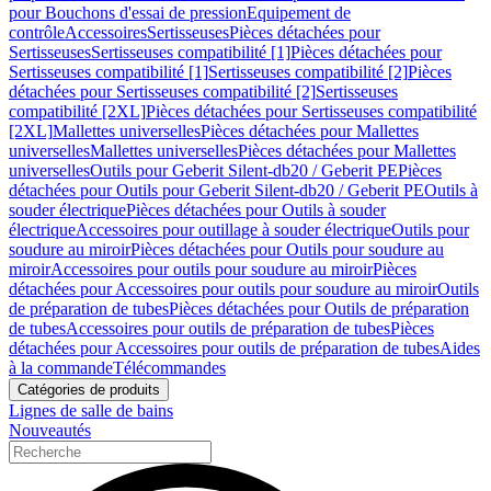
pour Bouchons d'essai de pression
Equipement de
contrôle
Accessoires
Sertisseuses
Pièces détachées pour
Sertisseuses
Sertisseuses compatibilité [1]
Pièces détachées pour
Sertisseuses compatibilité [1]
Sertisseuses compatibilité [2]
Pièces
détachées pour Sertisseuses compatibilité [2]
Sertisseuses
compatibilité [2XL]
Pièces détachées pour Sertisseuses compatibilité
[2XL]
Mallettes universelles
Pièces détachées pour Mallettes
universelles
Mallettes universelles
Pièces détachées pour Mallettes
universelles
Outils pour Geberit Silent-db20 / Geberit PE
Pièces
détachées pour Outils pour Geberit Silent-db20 / Geberit PE
Outils à
souder électrique
Pièces détachées pour Outils à souder
électrique
Accessoires pour outillage à souder électrique
Outils pour
soudure au miroir
Pièces détachées pour Outils pour soudure au
miroir
Accessoires pour outils pour soudure au miroir
Pièces
détachées pour Accessoires pour outils pour soudure au miroir
Outils
de préparation de tubes
Pièces détachées pour Outils de préparation
de tubes
Accessoires pour outils de préparation de tubes
Pièces
détachées pour Accessoires pour outils de préparation de tubes
Aides
à la commande
Télécommandes
Catégories de produits
Lignes de salle de bains
Nouveautés