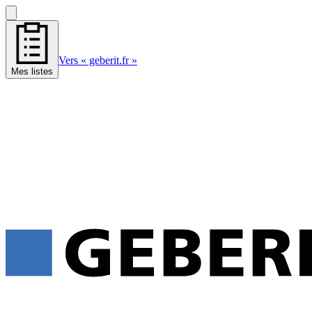
Vers « geberit.fr »
Mes listes