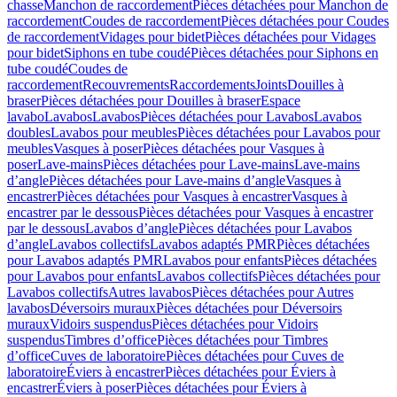
chasse
Manchon de raccordement
Pièces détachées pour Manchon de
raccordement
Coudes de raccordement
Pièces détachées pour Coudes
de raccordement
Vidages pour bidet
Pièces détachées pour Vidages
pour bidet
Siphons en tube coudé
Pièces détachées pour Siphons en
tube coudé
Coudes de
raccordement
Recouvrements
Raccordements
Joints
Douilles à
braser
Pièces détachées pour Douilles à braser
Espace
lavabo
Lavabos
Lavabos
Pièces détachées pour Lavabos
Lavabos
doubles
Lavabos pour meubles
Pièces détachées pour Lavabos pour
meubles
Vasques à poser
Pièces détachées pour Vasques à
poser
Lave-mains
Pièces détachées pour Lave-mains
Lave-mains
d’angle
Pièces détachées pour Lave-mains d’angle
Vasques à
encastrer
Pièces détachées pour Vasques à encastrer
Vasques à
encastrer par le dessous
Pièces détachées pour Vasques à encastrer
par le dessous
Lavabos d’angle
Pièces détachées pour Lavabos
d’angle
Lavabos collectifs
Lavabos adaptés PMR
Pièces détachées
pour Lavabos adaptés PMR
Lavabos pour enfants
Pièces détachées
pour Lavabos pour enfants
Lavabos collectifs
Pièces détachées pour
Lavabos collectifs
Autres lavabos
Pièces détachées pour Autres
lavabos
Déversoirs muraux
Pièces détachées pour Déversoirs
muraux
Vidoirs suspendus
Pièces détachées pour Vidoirs
suspendus
Timbres dʼoffice
Pièces détachées pour Timbres
dʼoffice
Cuves de laboratoire
Pièces détachées pour Cuves de
laboratoire
Éviers à encastrer
Pièces détachées pour Éviers à
encastrer
Éviers à poser
Pièces détachées pour Éviers à