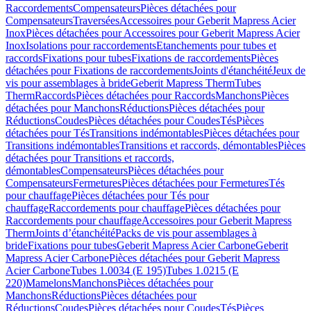
Raccordements
Compensateurs
Pièces détachées pour
Compensateurs
Traversées
Accessoires pour Geberit Mapress Acier
Inox
Pièces détachées pour Accessoires pour Geberit Mapress Acier
Inox
Isolations pour raccordements
Etanchements pour tubes et
raccords
Fixations pour tubes
Fixations de raccordements
Pièces
détachées pour Fixations de raccordements
Joints d'étanchéité
Jeux de
vis pour assemblages à bride
Geberit Mapress Therm
Tubes
Therm
Raccords
Pièces détachées pour Raccords
Manchons
Pièces
détachées pour Manchons
Réductions
Pièces détachées pour
Réductions
Coudes
Pièces détachées pour Coudes
Tés
Pièces
détachées pour Tés
Transitions indémontables
Pièces détachées pour
Transitions indémontables
Transitions et raccords, démontables
Pièces
détachées pour Transitions et raccords,
démontables
Compensateurs
Pièces détachées pour
Compensateurs
Fermetures
Pièces détachées pour Fermetures
Tés
pour chauffage
Pièces détachées pour Tés pour
chauffage
Raccordements pour chauffage
Pièces détachées pour
Raccordements pour chauffage
Accessoires pour Geberit Mapress
Therm
Joints d’étanchéité
Packs de vis pour assemblages à
bride
Fixations pour tubes
Geberit Mapress Acier Carbone
Geberit
Mapress Acier Carbone
Pièces détachées pour Geberit Mapress
Acier Carbone
Tubes 1.0034 (E 195)
Tubes 1.0215 (E
220)
Mamelons
Manchons
Pièces détachées pour
Manchons
Réductions
Pièces détachées pour
Réductions
Coudes
Pièces détachées pour Coudes
Tés
Pièces