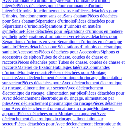
Avec commande d'urinoir intégrée
Pour commande d'urinoir
intégrée
Pièces détachées pour Pour commande d'urinoir
intégrée
Urinoirs, fonctionnement sans eau
Pièces détachées pour
Urinoirs, fonctionnement sans eau
Sans abattant
Pièces détachées
pour Sans abattant
Séparations d’urinoirs
Pièces détachées pour
Séparations d’urinoirs
Séparations d’urinoirs en matière
synthétique
Pièces détachées pour Séparations d’urinoirs en matière
synthétique
Séparations d’urinoirs en verre
Pièces détachées pour
Séparations d’urinoirs en verre
Séparations d’urinoirs en céramique
sanitaire
Pièces détachées pour Séparations d’urinoirs en céramique
sanitaire
Accessoires
Pièces détachées pour Accessoires
Siphons et
accessoires de siphon
Tubes de chasse, coudes de chasse et
raccords
Pièces détachées pour Tubes de chasse, coudes de chasse et
raccords
Matériel de fixation
Habillages latéraux
Commandes
dʼurinoir
Montage encastré
Pièces détachées pour Montage
encastré
Avec déclenchement électronique du rinçage, alimentation
sur secteur
Pièces détachées pour Avec déclenchement électronique
du rinçage, alimentation sur secteur
Avec déclenchement
électronique du rinçage, alimentation par piles
Pièces détachées pour
Avec déclenchement électronique du rinçage, alimentation par
piles
Avec déclenchement pneumatique du rinçage
Pièces détachées
pour Avec déclenchement pneumatique du rinçage
Montage en
apparent
Pièces détachées pour Montage en apparent
Avec
déclenchement électronique du rinçage, alimentation sur
secteur
Pièces détachées pour Avec déclenchement électronique du