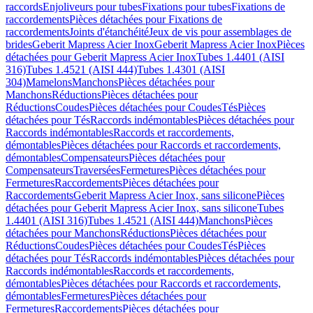
raccords
Enjoliveurs pour tubes
Fixations pour tubes
Fixations de
raccordements
Pièces détachées pour Fixations de
raccordements
Joints d'étanchéité
Jeux de vis pour assemblages de
brides
Geberit Mapress Acier Inox
Geberit Mapress Acier Inox
Pièces
détachées pour Geberit Mapress Acier Inox
Tubes 1.4401 (AISI
316)
Tubes 1.4521 (AISI 444)
Tubes 1.4301 (AISI
304)
Mamelons
Manchons
Pièces détachées pour
Manchons
Réductions
Pièces détachées pour
Réductions
Coudes
Pièces détachées pour Coudes
Tés
Pièces
détachées pour Tés
Raccords indémontables
Pièces détachées pour
Raccords indémontables
Raccords et raccordements,
démontables
Pièces détachées pour Raccords et raccordements,
démontables
Compensateurs
Pièces détachées pour
Compensateurs
Traversées
Fermetures
Pièces détachées pour
Fermetures
Raccordements
Pièces détachées pour
Raccordements
Geberit Mapress Acier Inox, sans silicone
Pièces
détachées pour Geberit Mapress Acier Inox, sans silicone
Tubes
1.4401 (AISI 316)
Tubes 1.4521 (AISI 444)
Manchons
Pièces
détachées pour Manchons
Réductions
Pièces détachées pour
Réductions
Coudes
Pièces détachées pour Coudes
Tés
Pièces
détachées pour Tés
Raccords indémontables
Pièces détachées pour
Raccords indémontables
Raccords et raccordements,
démontables
Pièces détachées pour Raccords et raccordements,
démontables
Fermetures
Pièces détachées pour
Fermetures
Raccordements
Pièces détachées pour