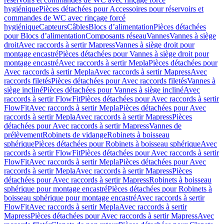
hygiénique
Pièces détachées pour Accessoires pour réservoirs et
commandes de WC avec rinçage forcé
hygiénique
Capteurs
Câbles
Blocs d’alimentation
Pièces détachées
pour Blocs d’alimentation
Composants réseau
Vannes
Vannes à siège
droit
Avec raccords à sertir Mapress
Vannes à siège droit pour
montage encastré
Pièces détachées pour Vannes à siège droit pour
montage encastré
Avec raccords à sertir Mepla
Pièces détachées pour
Avec raccords à sertir Mepla
Avec raccords à sertir Mapress
Avec
raccords filetés
Pièces détachées pour Avec raccords filetés
Vannes à
siège incliné
Pièces détachées pour Vannes à siège incliné
Avec
raccords à sertir FlowFit
Pièces détachées pour Avec raccords à sertir
FlowFit
Avec raccords à sertir Mepla
Pièces détachées pour Avec
raccords à sertir Mepla
Avec raccords à sertir Mapress
Pièces
détachées pour Avec raccords à sertir Mapress
Vannes de
prélèvement
Robinets de vidange
Robinets à boisseau
sphérique
Pièces détachées pour Robinets à boisseau sphérique
Avec
raccords à sertir FlowFit
Pièces détachées pour Avec raccords à sertir
FlowFit
Avec raccords à sertir Mepla
Pièces détachées pour Avec
raccords à sertir Mepla
Avec raccords à sertir Mapress
Pièces
détachées pour Avec raccords à sertir Mapress
Robinets à boisseau
sphérique pour montage encastré
Pièces détachées pour Robinets à
boisseau sphérique pour montage encastré
Avec raccords à sertir
FlowFit
Avec raccords à sertir Mepla
Avec raccords à sertir
Mapress
Pièces détachées pour Avec raccords à sertir Mapress
Avec