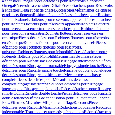
à encastrer Omega
Pièces détachées pour Réservoirs à encastrer
Omega
Réservoirs à encastrer Delta
Pièces détachées pour Réservoirs
à encastrer Delta
Tubes de chasse
Accessoires
Mécanismes de chasse
et robinets flotteurs
Robinets flotteurs
Pièces détachées pour Robinets
flotteurs
Robinets flotteurs pour réservoirs apparents
Pièces détachées
pour Robinets flotteurs pour réservoirs apparents
Robinets flotteurs
pour réservoirs à encastrer
Pièces détachées pour Robinets flotteurs
pour réservoirs à encastrer
Robinets flotteurs pour réservoirs en
céramique
Pièces détachées pour Robinets flotteurs pour réservoirs
en céramique
Robinets flotteurs pour réservoirs, universels
Pièces
détachées pour Robinets flotteurs pour réservoirs,
universels
Robinets flotteurs pour Monolith
Pièces détachées pour
Robinets flotteurs pour Monolith
Mécanismes de chasse
Pièces
détachées pour Mécanismes de chasse
Rinçage interrompable
Pièces
détachées pour Rinçage interrompable
Rinçage simple touche
Pièces
détachées pour Rinçage simple touche
Rinçage double touche
Pièces
détachées pour Rinçage double touche
Mécanismes de chasse
complets
Pièces détachées pour Mécanismes de chasse
complets
Rinçage interrompable
Pièces détachées pour Rinçage
interrompable
Rinçage simple touche
Pièces détachées pour Rinçage
simple touche
Rinçage double touche
Pièces détachées pour Rinçage
double touche
Systèmes de canalisation pour l’alimentation
Geberit
FlowFit
Tubes ML
Tubes ML pour chauffage
Raccords
Pièces
détachées pour Raccords
Manchons
Réductions
Coudes
Tés
Raccords
indémontables
Transitions et raccords, démontables
Pièces détachées