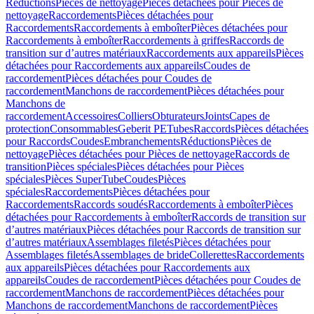
Réductions
Pièces de nettoyage
Pièces détachées pour Pièces de
nettoyage
Raccordements
Pièces détachées pour
Raccordements
Raccordements à emboîter
Pièces détachées pour
Raccordements à emboîter
Raccordements à griffes
Raccords de
transition sur d’autres matériaux
Raccordements aux appareils
Pièces
détachées pour Raccordements aux appareils
Coudes de
raccordement
Pièces détachées pour Coudes de
raccordement
Manchons de raccordement
Pièces détachées pour
Manchons de
raccordement
Accessoires
Colliers
Obturateurs
Joints
Capes de
protection
Consommables
Geberit PE
Tubes
Raccords
Pièces détachées
pour Raccords
Coudes
Embranchements
Réductions
Pièces de
nettoyage
Pièces détachées pour Pièces de nettoyage
Raccords de
transition
Pièces spéciales
Pièces détachées pour Pièces
spéciales
Pièces SuperTube
Coudes
Pièces
spéciales
Raccordements
Pièces détachées pour
Raccordements
Raccords soudés
Raccordements à emboîter
Pièces
détachées pour Raccordements à emboîter
Raccords de transition sur
d’autres matériaux
Pièces détachées pour Raccords de transition sur
d’autres matériaux
Assemblages filetés
Pièces détachées pour
Assemblages filetés
Assemblages de bride
Collerettes
Raccordements
aux appareils
Pièces détachées pour Raccordements aux
appareils
Coudes de raccordement
Pièces détachées pour Coudes de
raccordement
Manchons de raccordement
Pièces détachées pour
Manchons de raccordement
Manchons de raccordement
Pièces