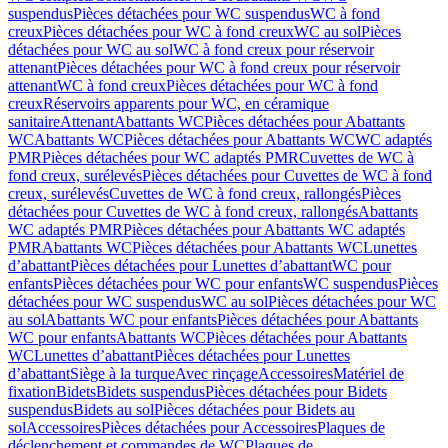
suspendus
Pièces détachées pour WC suspendus
WC à fond
creux
Pièces détachées pour WC à fond creux
WC au sol
Pièces
détachées pour WC au sol
WC à fond creux pour réservoir
attenant
Pièces détachées pour WC à fond creux pour réservoir
attenant
WC à fond creux
Pièces détachées pour WC à fond
creux
Réservoirs apparents pour WC, en céramique
sanitaire
Attenant
Abattants WC
Pièces détachées pour Abattants
WC
Abattants WC
Pièces détachées pour Abattants WC
WC adaptés
PMR
Pièces détachées pour WC adaptés PMR
Cuvettes de WC à
fond creux, surélevés
Pièces détachées pour Cuvettes de WC à fond
creux, surélevés
Cuvettes de WC à fond creux, rallongés
Pièces
détachées pour Cuvettes de WC à fond creux, rallongés
Abattants
WC adaptés PMR
Pièces détachées pour Abattants WC adaptés
PMR
Abattants WC
Pièces détachées pour Abattants WC
Lunettes
d’abattant
Pièces détachées pour Lunettes d’abattant
WC pour
enfants
Pièces détachées pour WC pour enfants
WC suspendus
Pièces
détachées pour WC suspendus
WC au sol
Pièces détachées pour WC
au sol
Abattants WC pour enfants
Pièces détachées pour Abattants
WC pour enfants
Abattants WC
Pièces détachées pour Abattants
WC
Lunettes d’abattant
Pièces détachées pour Lunettes
d’abattant
Siège à la turque
Avec rinçage
Accessoires
Matériel de
fixation
Bidets
Bidets suspendus
Pièces détachées pour Bidets
suspendus
Bidets au sol
Pièces détachées pour Bidets au
sol
Accessoires
Pièces détachées pour Accessoires
Plaques de
déclenchement et commandes de WC
Plaques de