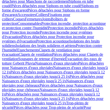
détachées pour Manchons de raccordement
Siphons en tube
coudé
Pièces détachées pour Siphons en tube coudé
Siphons en
forme d'escargot
Pièces détachées pour Siphons en forme
d'escargot
Accessoires
Colliers
Fixations pour
colliers
Coques
Fermetures
Joints
Boîtiers de
protection
Consommables
Protection incendie, protection acoustique
et protection contre l'humidité
Protection incendie
Pièces détachées
pour Protection incendie
Protection incendie pour systèmes
d'évacuation
Pièces détachées pour Protection incendie pour
systèmes d'évacuation
Protection acoustique
Isolations des bruits
solidiens
Isolations des bruits solidiens et aériens
Protection contre
l'humidité
Etanchements
Clapets de ventilation pour
évacuation
Clapets de ventilation
Pièces détachées pour Clapets de
ventilation
Soupapes de retenue d'énergie
Évacuation des eaux de
toiture Geberit Pluvia
Naissances d'eaux pluviales
Pièces détachées
pour Naissances d'eaux pluviales
Naissances d'eaux pluviales jusqu'à
12 l/s
Pièces détachées pour Naissances d'eaux pluviales jusqu'à 12
l/s
Naissances d'eaux pluviales jusqu'à 25 l/s
Pièces détachées pour
Naissances d'eaux pluviales jusqu'à 25 l/s
Naissances d'eaux
pluviales pour chéneaux
Pièces détachées pour Naissances d'eaux
pluviales pour chéneaux
Naissances d'eaux pluviales jusqu'à 12
l/s
Pièces détachées pour Naissances d'eaux pluviales jusqu'à 12
l/s
Naissances d'eaux pluviales jusqu'à 25 l/s
Pièces détachées pour
Naissances d'eaux pluviales jusqu'à 25 l/s
Trop-pleins de
sécurité
Pièces détachées pour Trop-pleins de sécurité
Pour