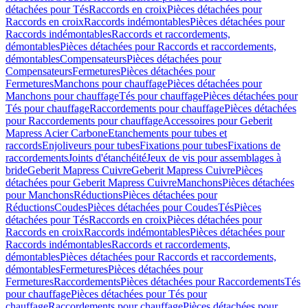
détachées pour Tés
Raccords en croix
Pièces détachées pour
Raccords en croix
Raccords indémontables
Pièces détachées pour
Raccords indémontables
Raccords et raccordements,
démontables
Pièces détachées pour Raccords et raccordements,
démontables
Compensateurs
Pièces détachées pour
Compensateurs
Fermetures
Pièces détachées pour
Fermetures
Manchons pour chauffage
Pièces détachées pour
Manchons pour chauffage
Tés pour chauffage
Pièces détachées pour
Tés pour chauffage
Raccordements pour chauffage
Pièces détachées
pour Raccordements pour chauffage
Accessoires pour Geberit
Mapress Acier Carbone
Etanchements pour tubes et
raccords
Enjoliveurs pour tubes
Fixations pour tubes
Fixations de
raccordements
Joints d'étanchéité
Jeux de vis pour assemblages à
bride
Geberit Mapress Cuivre
Geberit Mapress Cuivre
Pièces
détachées pour Geberit Mapress Cuivre
Manchons
Pièces détachées
pour Manchons
Réductions
Pièces détachées pour
Réductions
Coudes
Pièces détachées pour Coudes
Tés
Pièces
détachées pour Tés
Raccords en croix
Pièces détachées pour
Raccords en croix
Raccords indémontables
Pièces détachées pour
Raccords indémontables
Raccords et raccordements,
démontables
Pièces détachées pour Raccords et raccordements,
démontables
Fermetures
Pièces détachées pour
Fermetures
Raccordements
Pièces détachées pour Raccordements
Tés
pour chauffage
Pièces détachées pour Tés pour
chauffage
Raccordements pour chauffage
Pièces détachées pour