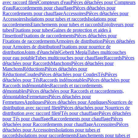
avec raccord fileté
Compteurs d'eau
Pièces détachées pour Compteurs
d'eau
Raccordements pour chauffage
Pièces détachées pour
Raccordements pour chauffage
Accessoires
Pièces détachées pour
Accessoires
Isolations pour tubes et raccords
Isolations pour
raccordements
Etanchements pour tubes et raccords
Enjoliveurs pour
tubes
Fixations pour tubes
Gaines de protection et aides à
l'insertion
Fixations de raccordements
Pièces détachées pour
Fixations de raccordements
Armoires de distribution
Pièces détachées
pour Armoires de distribution
Fixations pour nourrice de
distribution
Joints d'étanchéité
Geberit Mepla
Tubes multicouches
pour eau potable
Tubes multicouches pour chauffage
Raccords
Pièces
détachées pour Raccords
Manchons
Pièces détachées pour
Manchons
Réductions
Pièces détachées pour
Réductions
Coudes
Pièces détachées pour Coudes
Tés
Pièces
détachées pour Tés
Raccords indémontables
Pièces détachées pour
Raccords indémontables
Raccords et raccordements,
démontables
Pièces détachées pour Raccords et raccordements,
démontables
Fermetures
Pièces détachées pour
Fermetures
Appliques
Pièces détachées pour Appliques
Nourrices de
distribution avec raccord fileté
Pièces détachées pour Nourrices de
distribution avec raccord fileté
Tés pour chauffage
Pièces détachées
pour Tés pour chauffage
Raccordements pour chauffage
Pièces
détachées pour Raccordements pour chauffage
Accessoires
Pièces
détachées pour Accessoires
Isolations pour tubes et
raccords
Isolations pour raccordements
Etanchements pour tubes et