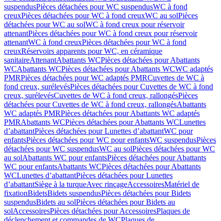
suspendus
Pièces détachées pour WC suspendus
WC à fond
creux
Pièces détachées pour WC à fond creux
WC au sol
Pièces
détachées pour WC au sol
WC à fond creux pour réservoir
attenant
Pièces détachées pour WC à fond creux pour réservoir
attenant
WC à fond creux
Pièces détachées pour WC à fond
creux
Réservoirs apparents pour WC, en céramique
sanitaire
Attenant
Abattants WC
Pièces détachées pour Abattants
WC
Abattants WC
Pièces détachées pour Abattants WC
WC adaptés
PMR
Pièces détachées pour WC adaptés PMR
Cuvettes de WC à
fond creux, surélevés
Pièces détachées pour Cuvettes de WC à fond
creux, surélevés
Cuvettes de WC à fond creux, rallongés
Pièces
détachées pour Cuvettes de WC à fond creux, rallongés
Abattants
WC adaptés PMR
Pièces détachées pour Abattants WC adaptés
PMR
Abattants WC
Pièces détachées pour Abattants WC
Lunettes
d’abattant
Pièces détachées pour Lunettes d’abattant
WC pour
enfants
Pièces détachées pour WC pour enfants
WC suspendus
Pièces
détachées pour WC suspendus
WC au sol
Pièces détachées pour WC
au sol
Abattants WC pour enfants
Pièces détachées pour Abattants
WC pour enfants
Abattants WC
Pièces détachées pour Abattants
WC
Lunettes d’abattant
Pièces détachées pour Lunettes
d’abattant
Siège à la turque
Avec rinçage
Accessoires
Matériel de
fixation
Bidets
Bidets suspendus
Pièces détachées pour Bidets
suspendus
Bidets au sol
Pièces détachées pour Bidets au
sol
Accessoires
Pièces détachées pour Accessoires
Plaques de
déclenchement et commandes de WC
Plaques de