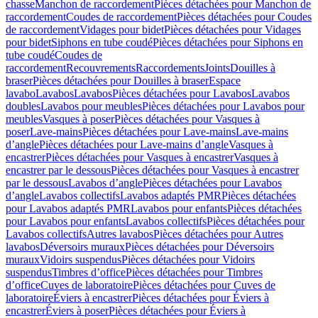
chasse
Manchon de raccordement
Pièces détachées pour Manchon de
raccordement
Coudes de raccordement
Pièces détachées pour Coudes
de raccordement
Vidages pour bidet
Pièces détachées pour Vidages
pour bidet
Siphons en tube coudé
Pièces détachées pour Siphons en
tube coudé
Coudes de
raccordement
Recouvrements
Raccordements
Joints
Douilles à
braser
Pièces détachées pour Douilles à braser
Espace
lavabo
Lavabos
Lavabos
Pièces détachées pour Lavabos
Lavabos
doubles
Lavabos pour meubles
Pièces détachées pour Lavabos pour
meubles
Vasques à poser
Pièces détachées pour Vasques à
poser
Lave-mains
Pièces détachées pour Lave-mains
Lave-mains
d’angle
Pièces détachées pour Lave-mains d’angle
Vasques à
encastrer
Pièces détachées pour Vasques à encastrer
Vasques à
encastrer par le dessous
Pièces détachées pour Vasques à encastrer
par le dessous
Lavabos d’angle
Pièces détachées pour Lavabos
d’angle
Lavabos collectifs
Lavabos adaptés PMR
Pièces détachées
pour Lavabos adaptés PMR
Lavabos pour enfants
Pièces détachées
pour Lavabos pour enfants
Lavabos collectifs
Pièces détachées pour
Lavabos collectifs
Autres lavabos
Pièces détachées pour Autres
lavabos
Déversoirs muraux
Pièces détachées pour Déversoirs
muraux
Vidoirs suspendus
Pièces détachées pour Vidoirs
suspendus
Timbres dʼoffice
Pièces détachées pour Timbres
dʼoffice
Cuves de laboratoire
Pièces détachées pour Cuves de
laboratoire
Éviers à encastrer
Pièces détachées pour Éviers à
encastrer
Éviers à poser
Pièces détachées pour Éviers à