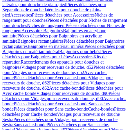
latérales pour douche de plain-pied
Pièces détachées pour
Séparations de douche latérales pour douche de plain-
pied
Accessoires
Pièces détachées pour Accessoires
Niches de
rangement pour douches
Pièces détachées pour Niches de rangement
pour douches
Niches de rangement
Pièces détachées pour Niches de
rangement
Accessoires
Baignoires
Baignoires en acrylique
sanitaire
Pièces détachées pour Baignoires en acrylique
sanitaire
Baignoires rectangulaires
Pièces détachées pour Baignoires
rectangulaires
Baignoires en matériau minéral
Pièces détachées pour
Baignoires en matériau minéral
Baignoires pour bébés
Pièces
détachées pour Baignoires pour bébés
Accessoires
Kits de
réparation
Raccordements des appareils pour douches et
baignoires
Vidages pour receveurs de douche, d52
Pièces détachées
pour Vidages pour receveurs de douche, d52
Avec cache-
bonde
Pièces détachées pour Avec cache-bonde
Vidages pour
receveurs de douche, d62
Pièces détachées pour Vidages pour
receveurs de douche, d62
Avec cache-bonde
Pièces détachées pour
Avec cache-bonde
Vidages pour receveurs de douche, d90
Pièces
détachées pour Vidages pour receveurs de douche, d90
Avec cache-
bonde
Pièces détachées pour Avec cache-bonde
Sans cache-
bonde
Pièces détachées pour Sans cache-bonde
Cache-bondes
Pièces
détachées pour Cache-bondes
Vidages pour receveurs de douche
Sestra
Pièces détachées pour Vidages pour receveurs de douche
Sestra
Sans cache-bonde
Pièces détachées pour Sans cache-
bonde
Vidages pour baignoires, d52
Pièces détachées pour Vidages