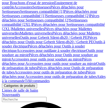
pour Bouchons d'essai de pression
Equipement de
contrôle
Accessoires
Sertisseuses
Pièces détachées pour
Sertisseuses
Sertisseuses compatibilité [1]
Pièces détachées pour
Sertisseuses compatibilité [1]
Sertisseuses compatibilité [2]
Pièces
détachées pour Sertisseuses compatibilité [2]
Sertisseuses
compatibilité [2XL]
Pièces détachées pour Sertisseuses compatibilité
[2XL]
Mallettes universelles
Pièces détachées pour Mallettes
universelles
Mallettes universelles
Pièces détachées pour Mallettes
universelles
Outils pour Geberit Silent-db20 / Geberit PE
Pièces
détachées pour Outils pour Geberit Silent-db20 / Geberit PE
Outils à
souder électrique
Pièces détachées pour Outils à souder
électrique
Accessoires pour outillage à souder électrique
Outils pour
soudure au miroir
Pièces détachées pour Outils pour soudure au
miroir
Accessoires pour outils pour soudure au miroir
Pièces
détachées pour Accessoires pour outils pour soudure au miroir
Outils
de préparation de tubes
Pièces détachées pour Outils de préparation
de tubes
Accessoires pour outils de préparation de tubes
Pièces
détachées pour Accessoires pour outils de préparation de tubes
Aides
à la commande
Télécommandes
Catégories de produits
Lignes de salle de bains
Nouveautés