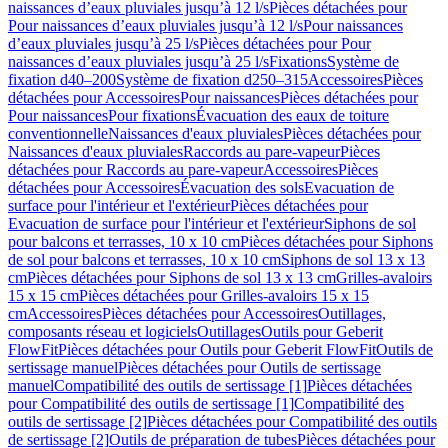
naissances d’eaux pluviales jusqu’à 12 l/s
Pièces détachées pour
Pour naissances d’eaux pluviales jusqu’à 12 l/s
Pour naissances
d’eaux pluviales jusqu’à 25 l/s
Pièces détachées pour Pour
naissances d’eaux pluviales jusqu’à 25 l/s
Fixations
Système de
fixation d40–200
Système de fixation d250–315
Accessoires
Pièces
détachées pour Accessoires
Pour naissances
Pièces détachées pour
Pour naissances
Pour fixations
Évacuation des eaux de toiture
conventionnelle
Naissances d'eaux pluviales
Pièces détachées pour
Naissances d'eaux pluviales
Raccords au pare-vapeur
Pièces
détachées pour Raccords au pare-vapeur
Accessoires
Pièces
détachées pour Accessoires
Évacuation des sols
Evacuation de
surface pour l'intérieur et l'extérieur
Pièces détachées pour
Evacuation de surface pour l'intérieur et l'extérieur
Siphons de sol
pour balcons et terrasses, 10 x 10 cm
Pièces détachées pour Siphons
de sol pour balcons et terrasses, 10 x 10 cm
Siphons de sol 13 x 13
cm
Pièces détachées pour Siphons de sol 13 x 13 cm
Grilles-avaloirs
15 x 15 cm
Pièces détachées pour Grilles-avaloirs 15 x 15
cm
Accessoires
Pièces détachées pour Accessoires
Outillages,
composants réseau et logiciels
Outillages
Outils pour Geberit
FlowFit
Pièces détachées pour Outils pour Geberit FlowFit
Outils de
sertissage manuel
Pièces détachées pour Outils de sertissage
manuel
Compatibilité des outils de sertissage [1]
Pièces détachées
pour Compatibilité des outils de sertissage [1]
Compatibilité des
outils de sertissage [2]
Pièces détachées pour Compatibilité des outils
de sertissage [2]
Outils de préparation de tubes
Pièces détachées pour