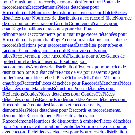
pour Transitions et raccords, démontables
Fermetures
Boîtes de
raccordement
Raccordements
Pièces détachées pour
Raccordements
Nourrices de distribution avec raccord fileté
Pièces
détachées pour Nourrices de distribution avec raccord fileté
Nourrice
de distribution avec raccord à sertir
Compteurs d'eau
Tés pour
chauffage
Transitions et raccords pour chauffage,
démontables
Raccordements pour chauffage
Pièces détachées pour
Raccordements pour chauffage
Accessoires
Isolations pour tubes et
raccords
Isolations pour raccordements
Étanchéités pour tubes et
raccords
Étanchéités pour raccords
Recouvrements pour
tubes
Recouvrement pour raccords
Fixations pour tubes
Gaines de
protection et aides à l'insertion
Fixations pour
raccordements
Armoires de distribution
Fixations pour nourrice de
distribution
Joints d’étanchéité
Packs de vis pour assemblages à
bride
Consommables
Geberit PushFit
Tubes ML
Tubes ML pour
chauffage
Raccords
Pièces détachées pour Raccords
Manchons
Pièces
détachées pour Manchons
Réductions
Pièces détachées pour
Réductions
Coudes
Pièces détachées pour Coudes
Tés
Pièces
détachées pour Tés
Raccords indémontables
Pièces détachées pour
Raccords indémontables
Raccords et raccordements,
démontables
Pièces détachées pour Raccords et raccordements,
démontables
Raccordements
Pièces détachées pour
Raccordements
Nourrices de distribution à emboîter
Pièces détachées
pour Nourrices de distribution à emboîter
Nourrices de distribution
avec raccord fileté
Pièces détachées pour Nourrices de distribution