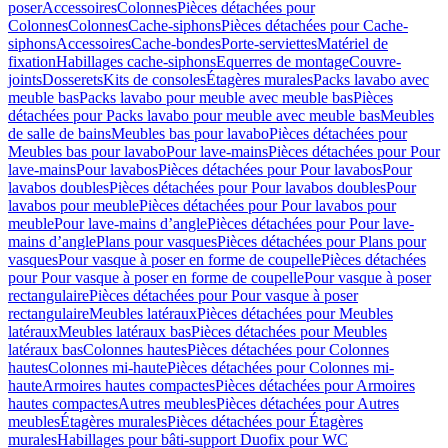
poser
Accessoires
Colonnes
Pièces détachées pour
Colonnes
Colonnes
Cache-siphons
Pièces détachées pour Cache-
siphons
Accessoires
Cache-bondes
Porte-serviettes
Matériel de
fixation
Habillages cache-siphons
Equerres de montage
Couvre-
joints
Dosserets
Kits de consoles
Étagères murales
Packs lavabo avec
meuble bas
Packs lavabo pour meuble avec meuble bas
Pièces
détachées pour Packs lavabo pour meuble avec meuble bas
Meubles
de salle de bains
Meubles bas pour lavabo
Pièces détachées pour
Meubles bas pour lavabo
Pour lave-mains
Pièces détachées pour Pour
lave-mains
Pour lavabos
Pièces détachées pour Pour lavabos
Pour
lavabos doubles
Pièces détachées pour Pour lavabos doubles
Pour
lavabos pour meuble
Pièces détachées pour Pour lavabos pour
meuble
Pour lave-mains d’angle
Pièces détachées pour Pour lave-
mains d’angle
Plans pour vasques
Pièces détachées pour Plans pour
vasques
Pour vasque à poser en forme de coupelle
Pièces détachées
pour Pour vasque à poser en forme de coupelle
Pour vasque à poser
rectangulaire
Pièces détachées pour Pour vasque à poser
rectangulaire
Meubles latéraux
Pièces détachées pour Meubles
latéraux
Meubles latéraux bas
Pièces détachées pour Meubles
latéraux bas
Colonnes hautes
Pièces détachées pour Colonnes
hautes
Colonnes mi-haute
Pièces détachées pour Colonnes mi-
haute
Armoires hautes compactes
Pièces détachées pour Armoires
hautes compactes
Autres meubles
Pièces détachées pour Autres
meubles
Étagères murales
Pièces détachées pour Étagères
murales
Habillages pour bâti-support Duofix pour WC