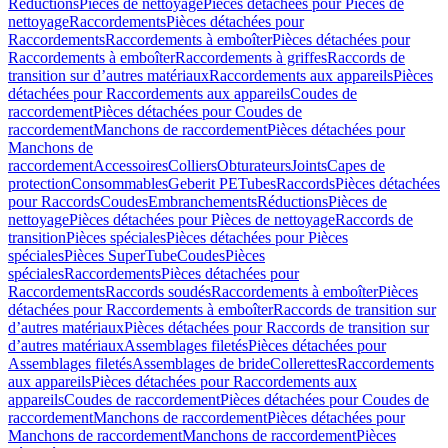
Réductions
Pièces de nettoyage
Pièces détachées pour Pièces de
nettoyage
Raccordements
Pièces détachées pour
Raccordements
Raccordements à emboîter
Pièces détachées pour
Raccordements à emboîter
Raccordements à griffes
Raccords de
transition sur d’autres matériaux
Raccordements aux appareils
Pièces
détachées pour Raccordements aux appareils
Coudes de
raccordement
Pièces détachées pour Coudes de
raccordement
Manchons de raccordement
Pièces détachées pour
Manchons de
raccordement
Accessoires
Colliers
Obturateurs
Joints
Capes de
protection
Consommables
Geberit PE
Tubes
Raccords
Pièces détachées
pour Raccords
Coudes
Embranchements
Réductions
Pièces de
nettoyage
Pièces détachées pour Pièces de nettoyage
Raccords de
transition
Pièces spéciales
Pièces détachées pour Pièces
spéciales
Pièces SuperTube
Coudes
Pièces
spéciales
Raccordements
Pièces détachées pour
Raccordements
Raccords soudés
Raccordements à emboîter
Pièces
détachées pour Raccordements à emboîter
Raccords de transition sur
d’autres matériaux
Pièces détachées pour Raccords de transition sur
d’autres matériaux
Assemblages filetés
Pièces détachées pour
Assemblages filetés
Assemblages de bride
Collerettes
Raccordements
aux appareils
Pièces détachées pour Raccordements aux
appareils
Coudes de raccordement
Pièces détachées pour Coudes de
raccordement
Manchons de raccordement
Pièces détachées pour
Manchons de raccordement
Manchons de raccordement
Pièces