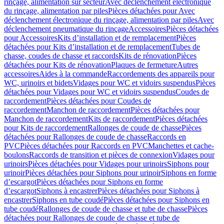
rinçage, alimentation sur secteur
Avec déclenchement électronique
du rinçage, alimentation par piles
Pièces détachées pour Avec
déclenchement électronique du rinçage, alimentation par piles
Avec
déclenchement pneumatique du rinçage
Accessoires
Pièces détachées
pour Accessoires
Kits d’installation et de remplacement
Pièces
détachées pour Kits d’installation et de remplacement
Tubes de
chasse, coudes de chasse et raccords
Kits de rénovation
Pièces
détachées pour Kits de rénovation
Plaques de fermeture
Autres
accessoires
Aides à la commande
Raccordements des appareils pour
WC, urinoirs et bidets
Vidages pour WC et vidoirs suspendus
Pièces
détachées pour Vidages pour WC et vidoirs suspendus
Coudes de
raccordement
Pièces détachées pour Coudes de
raccordement
Manchon de raccordement
Pièces détachées pour
Manchon de raccordement
Kits de raccordement
Pièces détachées
pour Kits de raccordement
Rallonges de coude de chasse
Pièces
détachées pour Rallonges de coude de chasse
Raccords en
PVC
Pièces détachées pour Raccords en PVC
Manchettes et cache-
boulons
Raccords de transition et pièces de connexion
Vidages pour
urinoirs
Pièces détachées pour Vidages pour urinoirs
Siphons pour
urinoir
Pièces détachées pour Siphons pour urinoir
Siphons en forme
d’escargot
Pièces détachées pour Siphons en forme
d’escargot
Siphons à encastrer
Pièces détachées pour Siphons à
encastrer
Siphons en tube coudé
Pièces détachées pour Siphons en
tube coudé
Rallonges de coude de chasse et tube de chasse
Pièces
détachées pour Rallonges de coude de chasse et tube de