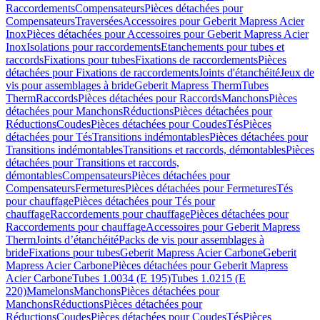
Raccordements
Compensateurs
Pièces détachées pour
Compensateurs
Traversées
Accessoires pour Geberit Mapress Acier
Inox
Pièces détachées pour Accessoires pour Geberit Mapress Acier
Inox
Isolations pour raccordements
Etanchements pour tubes et
raccords
Fixations pour tubes
Fixations de raccordements
Pièces
détachées pour Fixations de raccordements
Joints d'étanchéité
Jeux de
vis pour assemblages à bride
Geberit Mapress Therm
Tubes
Therm
Raccords
Pièces détachées pour Raccords
Manchons
Pièces
détachées pour Manchons
Réductions
Pièces détachées pour
Réductions
Coudes
Pièces détachées pour Coudes
Tés
Pièces
détachées pour Tés
Transitions indémontables
Pièces détachées pour
Transitions indémontables
Transitions et raccords, démontables
Pièces
détachées pour Transitions et raccords,
démontables
Compensateurs
Pièces détachées pour
Compensateurs
Fermetures
Pièces détachées pour Fermetures
Tés
pour chauffage
Pièces détachées pour Tés pour
chauffage
Raccordements pour chauffage
Pièces détachées pour
Raccordements pour chauffage
Accessoires pour Geberit Mapress
Therm
Joints d’étanchéité
Packs de vis pour assemblages à
bride
Fixations pour tubes
Geberit Mapress Acier Carbone
Geberit
Mapress Acier Carbone
Pièces détachées pour Geberit Mapress
Acier Carbone
Tubes 1.0034 (E 195)
Tubes 1.0215 (E
220)
Mamelons
Manchons
Pièces détachées pour
Manchons
Réductions
Pièces détachées pour
Réductions
Coudes
Pièces détachées pour Coudes
Tés
Pièces