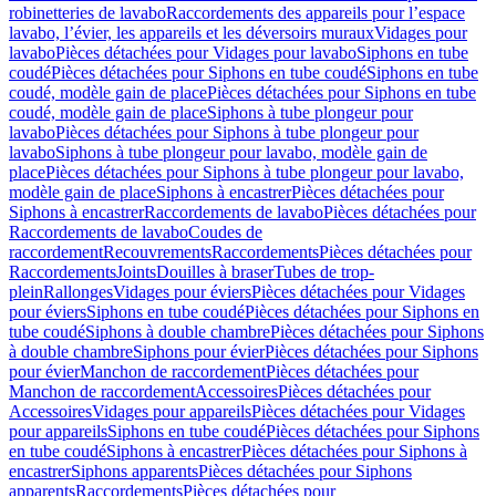
robinetteries de lavabo
Raccordements des appareils pour l’espace
lavabo, l’évier, les appareils et les déversoirs muraux
Vidages pour
lavabo
Pièces détachées pour Vidages pour lavabo
Siphons en tube
coudé
Pièces détachées pour Siphons en tube coudé
Siphons en tube
coudé, modèle gain de place
Pièces détachées pour Siphons en tube
coudé, modèle gain de place
Siphons à tube plongeur pour
lavabo
Pièces détachées pour Siphons à tube plongeur pour
lavabo
Siphons à tube plongeur pour lavabo, modèle gain de
place
Pièces détachées pour Siphons à tube plongeur pour lavabo,
modèle gain de place
Siphons à encastrer
Pièces détachées pour
Siphons à encastrer
Raccordements de lavabo
Pièces détachées pour
Raccordements de lavabo
Coudes de
raccordement
Recouvrements
Raccordements
Pièces détachées pour
Raccordements
Joints
Douilles à braser
Tubes de trop-
plein
Rallonges
Vidages pour éviers
Pièces détachées pour Vidages
pour éviers
Siphons en tube coudé
Pièces détachées pour Siphons en
tube coudé
Siphons à double chambre
Pièces détachées pour Siphons
à double chambre
Siphons pour évier
Pièces détachées pour Siphons
pour évier
Manchon de raccordement
Pièces détachées pour
Manchon de raccordement
Accessoires
Pièces détachées pour
Accessoires
Vidages pour appareils
Pièces détachées pour Vidages
pour appareils
Siphons en tube coudé
Pièces détachées pour Siphons
en tube coudé
Siphons à encastrer
Pièces détachées pour Siphons à
encastrer
Siphons apparents
Pièces détachées pour Siphons
apparents
Raccordements
Pièces détachées pour