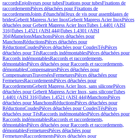
raccords
Enjoliveurs pour tubes
Fixations pour tubes
Fixations de
raccordements
Pièces détachées pour Fixations de
raccordements
Joints d'étanchéité
Jeux de vis pour assemblages de
brides
Geberit Mapress Acier Inox
Geberit Mapress Acier Inox
Pièces
détachées pour Geberit Mapress Acier Inox
Tubes 1.4401 (AISI
316)
Tubes 1.4521 (AISI 444)
Tubes 1.4301 (AISI
304)
Mamelons
Manchons
Pièces détachées pour
Manchons
Réductions
Pièces détachées pour
Réductions
Coudes
Pièces détachées pour Coudes
Tés
Pièces
détachées pour Tés
Raccords indémontables
Pièces détachées pour
Raccords indémontables
Raccords et raccordements,
démontables
Pièces détachées pour Raccords et raccordements,
démontables
Compensateurs
Pièces détachées pour
Compensateurs
Traversées
Fermetures
Pièces détachées pour
Fermetures
Raccordements
Pièces détachées pour
Raccordements
Geberit Mapress Acier Inox, sans silicone
Pièces
détachées pour Geberit Mapress Acier Inox, sans silicone
Tubes
1.4401 (AISI 316)
Tubes 1.4521 (AISI 444)
Manchons
Pièces
détachées pour Manchons
Réductions
Pièces détachées pour
Réductions
Coudes
Pièces détachées pour Coudes
Tés
Pièces
détachées pour Tés
Raccords indémontables
Pièces détachées pour
Raccords indémontables
Raccords et raccordements,
démontables
Pièces détachées pour Raccords et raccordements,
démontables
Fermetures
Pièces détachées pour
Fermetures
Raccordements
Pièces détachées pour