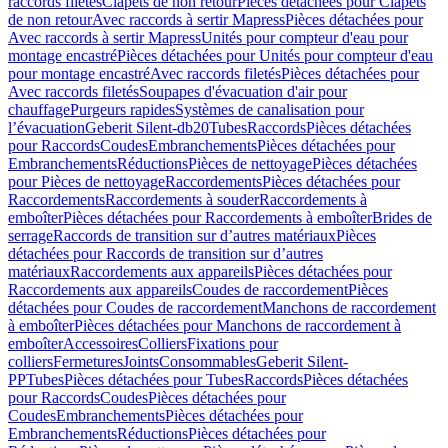
raccords filetés
Clapets de non retour
Pièces détachées pour Clapets
de non retour
Avec raccords à sertir Mapress
Pièces détachées pour
Avec raccords à sertir Mapress
Unités pour compteur d'eau pour
montage encastré
Pièces détachées pour Unités pour compteur d'eau
pour montage encastré
Avec raccords filetés
Pièces détachées pour
Avec raccords filetés
Soupapes d'évacuation d'air pour
chauffage
Purgeurs rapides
Systèmes de canalisation pour
l’évacuation
Geberit Silent-db20
Tubes
Raccords
Pièces détachées
pour Raccords
Coudes
Embranchements
Pièces détachées pour
Embranchements
Réductions
Pièces de nettoyage
Pièces détachées
pour Pièces de nettoyage
Raccordements
Pièces détachées pour
Raccordements
Raccordements à souder
Raccordements à
emboîter
Pièces détachées pour Raccordements à emboîter
Brides de
serrage
Raccords de transition sur d’autres matériaux
Pièces
détachées pour Raccords de transition sur d’autres
matériaux
Raccordements aux appareils
Pièces détachées pour
Raccordements aux appareils
Coudes de raccordement
Pièces
détachées pour Coudes de raccordement
Manchons de raccordement
à emboîter
Pièces détachées pour Manchons de raccordement à
emboîter
Accessoires
Colliers
Fixations pour
colliers
Fermetures
Joints
Consommables
Geberit Silent-
PP
Tubes
Pièces détachées pour Tubes
Raccords
Pièces détachées
pour Raccords
Coudes
Pièces détachées pour
Coudes
Embranchements
Pièces détachées pour
Embranchements
Réductions
Pièces détachées pour