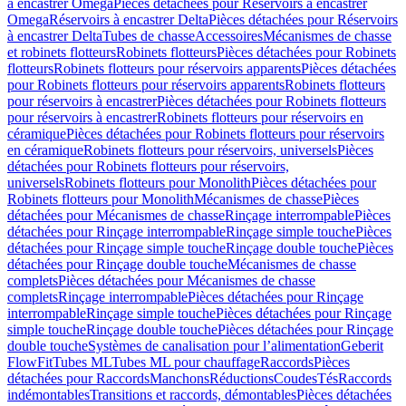
à encastrer Omega
Pièces détachées pour Réservoirs à encastrer
Omega
Réservoirs à encastrer Delta
Pièces détachées pour Réservoirs
à encastrer Delta
Tubes de chasse
Accessoires
Mécanismes de chasse
et robinets flotteurs
Robinets flotteurs
Pièces détachées pour Robinets
flotteurs
Robinets flotteurs pour réservoirs apparents
Pièces détachées
pour Robinets flotteurs pour réservoirs apparents
Robinets flotteurs
pour réservoirs à encastrer
Pièces détachées pour Robinets flotteurs
pour réservoirs à encastrer
Robinets flotteurs pour réservoirs en
céramique
Pièces détachées pour Robinets flotteurs pour réservoirs
en céramique
Robinets flotteurs pour réservoirs, universels
Pièces
détachées pour Robinets flotteurs pour réservoirs,
universels
Robinets flotteurs pour Monolith
Pièces détachées pour
Robinets flotteurs pour Monolith
Mécanismes de chasse
Pièces
détachées pour Mécanismes de chasse
Rinçage interrompable
Pièces
détachées pour Rinçage interrompable
Rinçage simple touche
Pièces
détachées pour Rinçage simple touche
Rinçage double touche
Pièces
détachées pour Rinçage double touche
Mécanismes de chasse
complets
Pièces détachées pour Mécanismes de chasse
complets
Rinçage interrompable
Pièces détachées pour Rinçage
interrompable
Rinçage simple touche
Pièces détachées pour Rinçage
simple touche
Rinçage double touche
Pièces détachées pour Rinçage
double touche
Systèmes de canalisation pour l’alimentation
Geberit
FlowFit
Tubes ML
Tubes ML pour chauffage
Raccords
Pièces
détachées pour Raccords
Manchons
Réductions
Coudes
Tés
Raccords
indémontables
Transitions et raccords, démontables
Pièces détachées