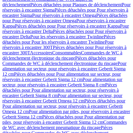
déclenchement
Pièces détachées pour Plaques de déclenchement
Pour
réservoirs à encastrer Sigma
Pièces détachées pour Pour réservoirs à
encastrer Sigma
Pour réservoirs à encastrer Omega
Pièces détachées
pour Pour réservoirs à encastrer Omega
Pour réservoirs à encastrer
Kappa
Pièces détachées pour Pour réservoirs à encastrer Kappa
Pour
réservoirs à encastrer Delta
Pièces détachées pour Pour réservoirs à
encastrer Delta
Pour les réservoirs à encastrer Twinline
Pièces
détachées pour Pour les réservoirs à encastrer Twinline
Pour
réservoirs à encastrer 300T
Pièces détachées pour Pour réservoirs à
encastrer 300T
Accessoires
Consommables
Commandes de WC à
déclenchement électronique du rinçage
Pièces détachées pour
Commandes de WC à déclenchement électronique du rinçage
Pour
alimentation sur secteur, pour réservoirs à encastrer Geberit Sigma
12 cm
Pièces détachées pour Pour alimentation sur secteur, pour
réservoirs à encastrer Geberit Sigma 12 cm
Pour alimentation sur
secteur, pour réservoirs à encastrer Geberit Sigma 8 cm
Pièces
détachées pour Pour alimentation sur secteur, pour réservoirs à
encastrer Geberit Sigma 8 cm
Pour alimentation sur secteur, pour
réservoirs à encastrer Geberit Omega 12 cm
Pièces détachées pour
Pour alimentation sur secteur, pour réservoirs à encastrer Geberit
Omega 12 cm
Pour alimentation par piles, pour réservoirs à encastrer
Geberit Sigma 12 cm
Pièces détachées pour Pour alimentation par
piles, pour réservoirs à encastrer Geberit Sigma 12 cm
Commandes
de WC avec déclenchement pneumatique du rinçage
Pièces
détachées pour Commandes de WC avec déclenchement