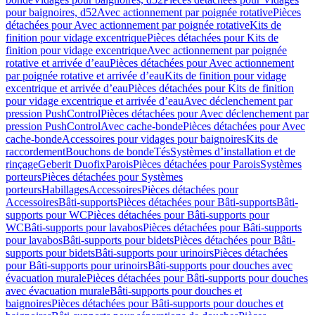
pour baignoires, d52
Avec actionnement par poignée rotative
Pièces
détachées pour Avec actionnement par poignée rotative
Kits de
finition pour vidage excentrique
Pièces détachées pour Kits de
finition pour vidage excentrique
Avec actionnement par poignée
rotative et arrivée d’eau
Pièces détachées pour Avec actionnement
par poignée rotative et arrivée d’eau
Kits de finition pour vidage
excentrique et arrivée d’eau
Pièces détachées pour Kits de finition
pour vidage excentrique et arrivée d’eau
Avec déclenchement par
pression PushControl
Pièces détachées pour Avec déclenchement par
pression PushControl
Avec cache-bonde
Pièces détachées pour Avec
cache-bonde
Accessoires pour vidages pour baignoires
Kits de
raccordement
Bouchons de bonde
Tés
Systèmes d’installation et de
rinçage
Geberit Duofix
Parois
Pièces détachées pour Parois
Systèmes
porteurs
Pièces détachées pour Systèmes
porteurs
Habillages
Accessoires
Pièces détachées pour
Accessoires
Bâti-supports
Pièces détachées pour Bâti-supports
Bâti-
supports pour WC
Pièces détachées pour Bâti-supports pour
WC
Bâti-supports pour lavabos
Pièces détachées pour Bâti-supports
pour lavabos
Bâti-supports pour bidets
Pièces détachées pour Bâti-
supports pour bidets
Bâti-supports pour urinoirs
Pièces détachées
pour Bâti-supports pour urinoirs
Bâti-supports pour douches avec
évacuation murale
Pièces détachées pour Bâti-supports pour douches
avec évacuation murale
Bâti-supports pour douches et
baignoires
Pièces détachées pour Bâti-supports pour douches et