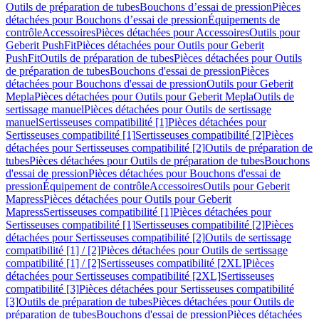
Outils de préparation de tubes
Bouchons d’essai de pression
Pièces
détachées pour Bouchons d’essai de pression
Équipements de
contrôle
Accessoires
Pièces détachées pour Accessoires
Outils pour
Geberit PushFit
Pièces détachées pour Outils pour Geberit
PushFit
Outils de préparation de tubes
Pièces détachées pour Outils
de préparation de tubes
Bouchons d'essai de pression
Pièces
détachées pour Bouchons d'essai de pression
Outils pour Geberit
Mepla
Pièces détachées pour Outils pour Geberit Mepla
Outils de
sertissage manuel
Pièces détachées pour Outils de sertissage
manuel
Sertisseuses compatibilité [1]
Pièces détachées pour
Sertisseuses compatibilité [1]
Sertisseuses compatibilité [2]
Pièces
détachées pour Sertisseuses compatibilité [2]
Outils de préparation de
tubes
Pièces détachées pour Outils de préparation de tubes
Bouchons
d'essai de pression
Pièces détachées pour Bouchons d'essai de
pression
Équipement de contrôle
Accessoires
Outils pour Geberit
Mapress
Pièces détachées pour Outils pour Geberit
Mapress
Sertisseuses compatibilité [1]
Pièces détachées pour
Sertisseuses compatibilité [1]
Sertisseuses compatibilité [2]
Pièces
détachées pour Sertisseuses compatibilité [2]
Outils de sertissage
compatibilité [1] / [2]
Pièces détachées pour Outils de sertissage
compatibilité [1] / [2]
Sertisseuses compatibilité [2XL]
Pièces
détachées pour Sertisseuses compatibilité [2XL]
Sertisseuses
compatibilité [3]
Pièces détachées pour Sertisseuses compatibilité
[3]
Outils de préparation de tubes
Pièces détachées pour Outils de
préparation de tubes
Bouchons d'essai de pression
Pièces détachées