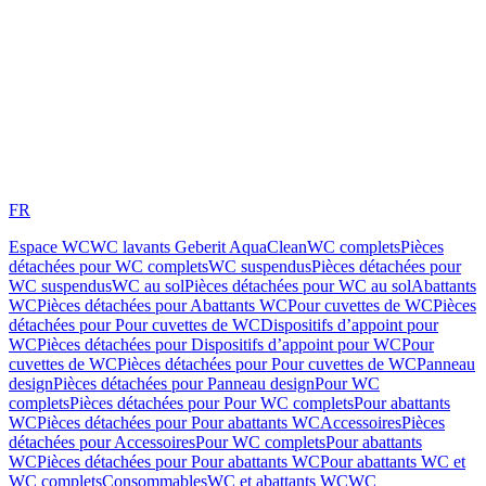
FR
Espace WC
WC lavants Geberit AquaClean
WC complets
Pièces
détachées pour WC complets
WC suspendus
Pièces détachées pour
WC suspendus
WC au sol
Pièces détachées pour WC au sol
Abattants
WC
Pièces détachées pour Abattants WC
Pour cuvettes de WC
Pièces
détachées pour Pour cuvettes de WC
Dispositifs d’appoint pour
WC
Pièces détachées pour Dispositifs d’appoint pour WC
Pour
cuvettes de WC
Pièces détachées pour Pour cuvettes de WC
Panneau
design
Pièces détachées pour Panneau design
Pour WC
complets
Pièces détachées pour Pour WC complets
Pour abattants
WC
Pièces détachées pour Pour abattants WC
Accessoires
Pièces
détachées pour Accessoires
Pour WC complets
Pour abattants
WC
Pièces détachées pour Pour abattants WC
Pour abattants WC et
WC complets
Consommables
WC et abattants WC
WC