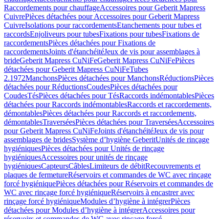
Raccordements pour chauffage
Accessoires pour Geberit Mapress
Cuivre
Pièces détachées pour Accessoires pour Geberit Mapress
Cuivre
Isolations pour raccordements
Etanchements pour tubes et
raccords
Enjoliveurs pour tubes
Fixations pour tubes
Fixations de
raccordements
Pièces détachées pour Fixations de
raccordements
Joints d'étanchéité
Jeux de vis pour assemblages à
bride
Geberit Mapress CuNiFe
Geberit Mapress CuNiFe
Pièces
détachées pour Geberit Mapress CuNiFe
Tubes
2.1972
Manchons
Pièces détachées pour Manchons
Réductions
Pièces
détachées pour Réductions
Coudes
Pièces détachées pour
Coudes
Tés
Pièces détachées pour Tés
Raccords indémontables
Pièces
détachées pour Raccords indémontables
Raccords et raccordements,
démontables
Pièces détachées pour Raccords et raccordements,
démontables
Traversées
Pièces détachées pour Traversées
Accessoires
pour Geberit Mapress CuNiFe
Joints d'étanchéité
Jeux de vis pour
assemblages de brides
Système d’hygiène Geberit
Unités de rinçage
hygiéniques
Pièces détachées pour Unités de rinçage
hygiéniques
Accessoires pour unités de rinçage
hygiéniques
Capteurs
Câbles
Limiteurs de débit
Recouvrements et
plaques de fermeture
Réservoirs et commandes de WC avec rinçage
forcé hygiénique
Pièces détachées pour Réservoirs et commandes de
WC avec rinçage forcé hygiénique
Réservoirs à encastrer avec
rinçage forcé hygiénique
Modules d’hygiène à intégrer
Pièces
détachées pour Modules d’hygiène à intégrer
Accessoires pour
réservoirs et commandes de WC avec rinçage forcé