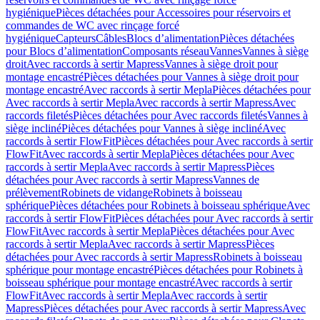
hygiénique
Pièces détachées pour Accessoires pour réservoirs et
commandes de WC avec rinçage forcé
hygiénique
Capteurs
Câbles
Blocs d’alimentation
Pièces détachées
pour Blocs d’alimentation
Composants réseau
Vannes
Vannes à siège
droit
Avec raccords à sertir Mapress
Vannes à siège droit pour
montage encastré
Pièces détachées pour Vannes à siège droit pour
montage encastré
Avec raccords à sertir Mepla
Pièces détachées pour
Avec raccords à sertir Mepla
Avec raccords à sertir Mapress
Avec
raccords filetés
Pièces détachées pour Avec raccords filetés
Vannes à
siège incliné
Pièces détachées pour Vannes à siège incliné
Avec
raccords à sertir FlowFit
Pièces détachées pour Avec raccords à sertir
FlowFit
Avec raccords à sertir Mepla
Pièces détachées pour Avec
raccords à sertir Mepla
Avec raccords à sertir Mapress
Pièces
détachées pour Avec raccords à sertir Mapress
Vannes de
prélèvement
Robinets de vidange
Robinets à boisseau
sphérique
Pièces détachées pour Robinets à boisseau sphérique
Avec
raccords à sertir FlowFit
Pièces détachées pour Avec raccords à sertir
FlowFit
Avec raccords à sertir Mepla
Pièces détachées pour Avec
raccords à sertir Mepla
Avec raccords à sertir Mapress
Pièces
détachées pour Avec raccords à sertir Mapress
Robinets à boisseau
sphérique pour montage encastré
Pièces détachées pour Robinets à
boisseau sphérique pour montage encastré
Avec raccords à sertir
FlowFit
Avec raccords à sertir Mepla
Avec raccords à sertir
Mapress
Pièces détachées pour Avec raccords à sertir Mapress
Avec