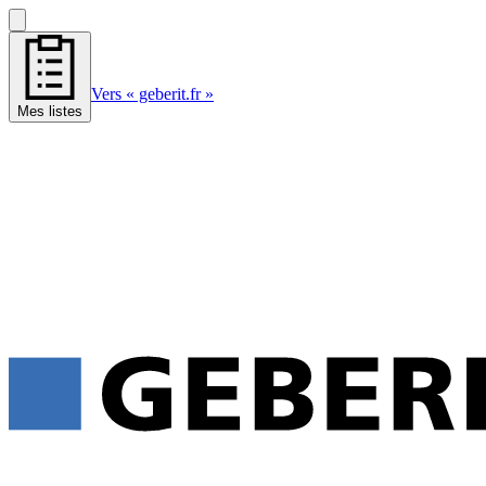
Vers « geberit.fr »
Mes listes