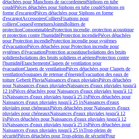
détachées pour Manchons de raccordement
Siphons en tube
coudé
Pièces détachées pour Siphons en tube coudé
Siphons en
forme d'escargot
Pièces détachées pour Siphons en forme
d'escargot
Accessoires
Colliers
Fixations pour
colliers
Coques
Fermetures
Joints
Boîtiers de
protection
Consommables
Protection incendie, protection acoustique
et protection contre l'humidité
Protection incendie
Pièces détachées
pour Protection incendie
Protection incendie pour systèmes
d'évacuation
Pièces détachées pour Protection incendie pour
systèmes d'évacuation
Protection acoustique
Isolations des bruits
solidiens
Isolations des bruits solidiens et aériens
Protection contre
l'humidité
Etanchements
Clapets de ventilation pour
évacuation
Clapets de ventilation
Pièces détachées pour Clapets de
ventilation
Soupapes de retenue d'énergie
Évacuation des eaux de
toiture Geberit Pluvia
Naissances d'eaux pluviales
Pièces détachées
pour Naissances d'eaux pluviales
Naissances d'eaux pluviales jusqu'à
12 l/s
Pièces détachées pour Naissances d'eaux pluviales jusqu'à 12
l/s
Naissances d'eaux pluviales jusqu'à 25 l/s
Pièces détachées pour
Naissances d'eaux pluviales jusqu'à 25 l/s
Naissances d'eaux
pluviales pour chéneaux
Pièces détachées pour Naissances d'eaux
pluviales pour chéneaux
Naissances d'eaux pluviales jusqu'à 12
l/s
Pièces détachées pour Naissances d'eaux pluviales jusqu'à 12
l/s
Naissances d'eaux pluviales jusqu'à 25 l/s
Pièces détachées pour
Naissances d'eaux pluviales jusqu'à 25 l/s
Trop-pleins de
sécurité
Pièces détachées pour Trop-pleins de sécurité
Pour