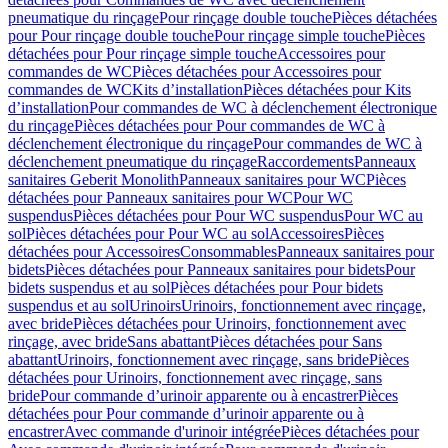
pneumatique du rinçage
Pour rinçage double touche
Pièces détachées
pour Pour rinçage double touche
Pour rinçage simple touche
Pièces
détachées pour Pour rinçage simple touche
Accessoires pour
commandes de WC
Pièces détachées pour Accessoires pour
commandes de WC
Kits d’installation
Pièces détachées pour Kits
d’installation
Pour commandes de WC à déclenchement électronique
du rinçage
Pièces détachées pour Pour commandes de WC à
déclenchement électronique du rinçage
Pour commandes de WC à
déclenchement pneumatique du rinçage
Raccordements
Panneaux
sanitaires Geberit Monolith
Panneaux sanitaires pour WC
Pièces
détachées pour Panneaux sanitaires pour WC
Pour WC
suspendus
Pièces détachées pour Pour WC suspendus
Pour WC au
sol
Pièces détachées pour Pour WC au sol
Accessoires
Pièces
détachées pour Accessoires
Consommables
Panneaux sanitaires pour
bidets
Pièces détachées pour Panneaux sanitaires pour bidets
Pour
bidets suspendus et au sol
Pièces détachées pour Pour bidets
suspendus et au sol
Urinoirs
Urinoirs, fonctionnement avec rinçage,
avec bride
Pièces détachées pour Urinoirs, fonctionnement avec
rinçage, avec bride
Sans abattant
Pièces détachées pour Sans
abattant
Urinoirs, fonctionnement avec rinçage, sans bride
Pièces
détachées pour Urinoirs, fonctionnement avec rinçage, sans
bride
Pour commande d’urinoir apparente ou à encastrer
Pièces
détachées pour Pour commande d’urinoir apparente ou à
encastrer
Avec commande d'urinoir intégrée
Pièces détachées pour