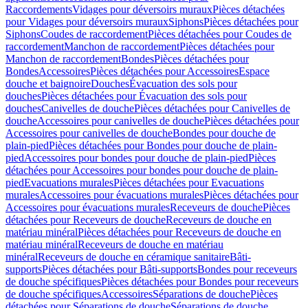
Raccordements
Vidages pour déversoirs muraux
Pièces détachées
pour Vidages pour déversoirs muraux
Siphons
Pièces détachées pour
Siphons
Coudes de raccordement
Pièces détachées pour Coudes de
raccordement
Manchon de raccordement
Pièces détachées pour
Manchon de raccordement
Bondes
Pièces détachées pour
Bondes
Accessoires
Pièces détachées pour Accessoires
Espace
douche et baignoire
Douches
Évacuation des sols pour
douches
Pièces détachées pour Évacuation des sols pour
douches
Canivelles de douche
Pièces détachées pour Canivelles de
douche
Accessoires pour canivelles de douche
Pièces détachées pour
Accessoires pour canivelles de douche
Bondes pour douche de
plain-pied
Pièces détachées pour Bondes pour douche de plain-
pied
Accessoires pour bondes pour douche de plain-pied
Pièces
détachées pour Accessoires pour bondes pour douche de plain-
pied
Evacuations murales
Pièces détachées pour Evacuations
murales
Accessoires pour évacuations murales
Pièces détachées pour
Accessoires pour évacuations murales
Receveurs de douche
Pièces
détachées pour Receveurs de douche
Receveurs de douche en
matériau minéral
Pièces détachées pour Receveurs de douche en
matériau minéral
Receveurs de douche en matériau
minéral
Receveurs de douche en céramique sanitaire
Bâti-
supports
Pièces détachées pour Bâti-supports
Bondes pour receveurs
de douche spécifiques
Pièces détachées pour Bondes pour receveurs
de douche spécifiques
Accessoires
Séparations de douche
Pièces
détachées pour Séparations de douche
Séparations de douche