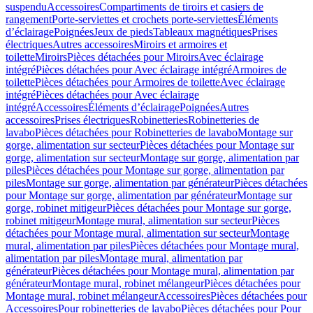
suspendu
Accessoires
Compartiments de tiroirs et casiers de
rangement
Porte-serviettes et crochets porte-serviettes
Éléments
d’éclairage
Poignées
Jeux de pieds
Tableaux magnétiques
Prises
électriques
Autres accessoires
Miroirs et armoires et
toilette
Miroirs
Pièces détachées pour Miroirs
Avec éclairage
intégré
Pièces détachées pour Avec éclairage intégré
Armoires de
toilette
Pièces détachées pour Armoires de toilette
Avec éclairage
intégré
Pièces détachées pour Avec éclairage
intégré
Accessoires
Éléments d’éclairage
Poignées
Autres
accessoires
Prises électriques
Robinetteries
Robinetteries de
lavabo
Pièces détachées pour Robinetteries de lavabo
Montage sur
gorge, alimentation sur secteur
Pièces détachées pour Montage sur
gorge, alimentation sur secteur
Montage sur gorge, alimentation par
piles
Pièces détachées pour Montage sur gorge, alimentation par
piles
Montage sur gorge, alimentation par générateur
Pièces détachées
pour Montage sur gorge, alimentation par générateur
Montage sur
gorge, robinet mitigeur
Pièces détachées pour Montage sur gorge,
robinet mitigeur
Montage mural, alimentation sur secteur
Pièces
détachées pour Montage mural, alimentation sur secteur
Montage
mural, alimentation par piles
Pièces détachées pour Montage mural,
alimentation par piles
Montage mural, alimentation par
générateur
Pièces détachées pour Montage mural, alimentation par
générateur
Montage mural, robinet mélangeur
Pièces détachées pour
Montage mural, robinet mélangeur
Accessoires
Pièces détachées pour
Accessoires
Pour robinetteries de lavabo
Pièces détachées pour Pour