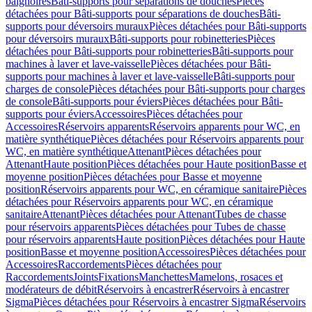
baignoires
Bâti-supports pour séparations de douches
Pièces
détachées pour Bâti-supports pour séparations de douches
Bâti-
supports pour déversoirs muraux
Pièces détachées pour Bâti-supports
pour déversoirs muraux
Bâti-supports pour robinetteries
Pièces
détachées pour Bâti-supports pour robinetteries
Bâti-supports pour
machines à laver et lave-vaisselle
Pièces détachées pour Bâti-
supports pour machines à laver et lave-vaisselle
Bâti-supports pour
charges de console
Pièces détachées pour Bâti-supports pour charges
de console
Bâti-supports pour éviers
Pièces détachées pour Bâti-
supports pour éviers
Accessoires
Pièces détachées pour
Accessoires
Réservoirs apparents
Réservoirs apparents pour WC, en
matière synthétique
Pièces détachées pour Réservoirs apparents pour
WC, en matière synthétique
Attenant
Pièces détachées pour
Attenant
Haute position
Pièces détachées pour Haute position
Basse et
moyenne position
Pièces détachées pour Basse et moyenne
position
Réservoirs apparents pour WC, en céramique sanitaire
Pièces
détachées pour Réservoirs apparents pour WC, en céramique
sanitaire
Attenant
Pièces détachées pour Attenant
Tubes de chasse
pour réservoirs apparents
Pièces détachées pour Tubes de chasse
pour réservoirs apparents
Haute position
Pièces détachées pour Haute
position
Basse et moyenne position
Accessoires
Pièces détachées pour
Accessoires
Raccordements
Pièces détachées pour
Raccordements
Joints
Fixations
Manchettes
Mamelons, rosaces et
modérateurs de débit
Réservoirs à encastrer
Réservoirs à encastrer
Sigma
Pièces détachées pour Réservoirs à encastrer Sigma
Réservoirs