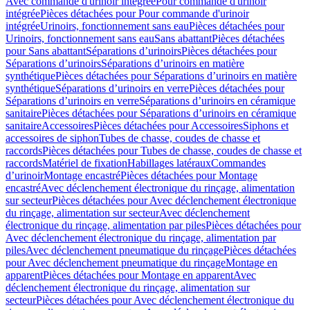
Avec commande d'urinoir intégrée
Pour commande d'urinoir
intégrée
Pièces détachées pour Pour commande d'urinoir
intégrée
Urinoirs, fonctionnement sans eau
Pièces détachées pour
Urinoirs, fonctionnement sans eau
Sans abattant
Pièces détachées
pour Sans abattant
Séparations d’urinoirs
Pièces détachées pour
Séparations d’urinoirs
Séparations d’urinoirs en matière
synthétique
Pièces détachées pour Séparations d’urinoirs en matière
synthétique
Séparations d’urinoirs en verre
Pièces détachées pour
Séparations d’urinoirs en verre
Séparations d’urinoirs en céramique
sanitaire
Pièces détachées pour Séparations d’urinoirs en céramique
sanitaire
Accessoires
Pièces détachées pour Accessoires
Siphons et
accessoires de siphon
Tubes de chasse, coudes de chasse et
raccords
Pièces détachées pour Tubes de chasse, coudes de chasse et
raccords
Matériel de fixation
Habillages latéraux
Commandes
dʼurinoir
Montage encastré
Pièces détachées pour Montage
encastré
Avec déclenchement électronique du rinçage, alimentation
sur secteur
Pièces détachées pour Avec déclenchement électronique
du rinçage, alimentation sur secteur
Avec déclenchement
électronique du rinçage, alimentation par piles
Pièces détachées pour
Avec déclenchement électronique du rinçage, alimentation par
piles
Avec déclenchement pneumatique du rinçage
Pièces détachées
pour Avec déclenchement pneumatique du rinçage
Montage en
apparent
Pièces détachées pour Montage en apparent
Avec
déclenchement électronique du rinçage, alimentation sur
secteur
Pièces détachées pour Avec déclenchement électronique du