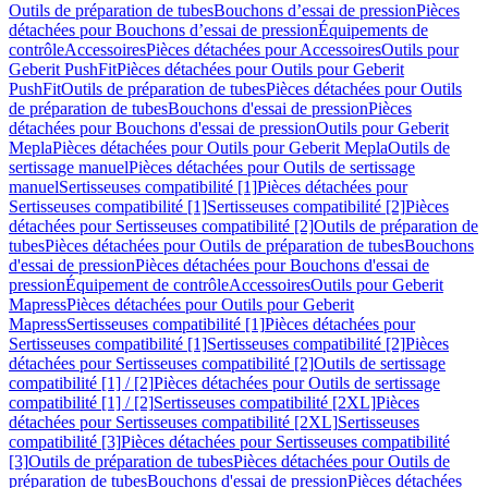
Outils de préparation de tubes
Bouchons d’essai de pression
Pièces
détachées pour Bouchons d’essai de pression
Équipements de
contrôle
Accessoires
Pièces détachées pour Accessoires
Outils pour
Geberit PushFit
Pièces détachées pour Outils pour Geberit
PushFit
Outils de préparation de tubes
Pièces détachées pour Outils
de préparation de tubes
Bouchons d'essai de pression
Pièces
détachées pour Bouchons d'essai de pression
Outils pour Geberit
Mepla
Pièces détachées pour Outils pour Geberit Mepla
Outils de
sertissage manuel
Pièces détachées pour Outils de sertissage
manuel
Sertisseuses compatibilité [1]
Pièces détachées pour
Sertisseuses compatibilité [1]
Sertisseuses compatibilité [2]
Pièces
détachées pour Sertisseuses compatibilité [2]
Outils de préparation de
tubes
Pièces détachées pour Outils de préparation de tubes
Bouchons
d'essai de pression
Pièces détachées pour Bouchons d'essai de
pression
Équipement de contrôle
Accessoires
Outils pour Geberit
Mapress
Pièces détachées pour Outils pour Geberit
Mapress
Sertisseuses compatibilité [1]
Pièces détachées pour
Sertisseuses compatibilité [1]
Sertisseuses compatibilité [2]
Pièces
détachées pour Sertisseuses compatibilité [2]
Outils de sertissage
compatibilité [1] / [2]
Pièces détachées pour Outils de sertissage
compatibilité [1] / [2]
Sertisseuses compatibilité [2XL]
Pièces
détachées pour Sertisseuses compatibilité [2XL]
Sertisseuses
compatibilité [3]
Pièces détachées pour Sertisseuses compatibilité
[3]
Outils de préparation de tubes
Pièces détachées pour Outils de
préparation de tubes
Bouchons d'essai de pression
Pièces détachées