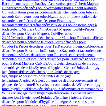
Raccordements pour chauffage
Accessoires pour Geberit Mapress
Cuivre
Pièces détachées pour Accessoires pour Geberit Mapress
Cuivre
Isolations pour raccordements
Etanchements pour tubes et
raccords
Enjoliveurs pour tubes
Fixations pour tubes
Fixations de
raccordements
Pièces détachées pour Fixations de
raccordements
Joints d'étanchéité
Jeux de vis pour assemblages à
bride
Geberit Mapress CuNiFe
Geberit Mapress CuNiFe
Pièces
détachées pour Geberit Mapress CuNiFe
Tubes
2.1972
Manchons
Pièces détachées pour Manchons
Réductions
Pièces
détachées pour Réductions
Coudes
Pièces détachées pour
Coudes
Tés
Pièces détachées pour Tés
Raccords indémontables
Pièces
détachées pour Raccords indémontables
Raccords et raccordements,
démontables
Pièces détachées pour Raccords et raccordements,
démontables
Traversées
Pièces détachées pour Traversées
Accessoires
pour Geberit Mapress CuNiFe
Joints d'étanchéité
Jeux de vis pour
assemblages de brides
Système d’hygiène Geberit
Unités de rinçage
hygiéniques
Pièces détachées pour Unités de rinçage
hygiéniques
Accessoires pour unités de rinçage
hygiéniques
Capteurs
Câbles
Limiteurs de débit
Recouvrements et
plaques de fermeture
Réservoirs et commandes de WC avec rinçage
forcé hygiénique
Pièces détachées pour Réservoirs et commandes de
WC avec rinçage forcé hygiénique
Réservoirs à encastrer avec
rinçage forcé hygiénique
Modules d’hygiène à intégrer
Pièces
détachées pour Modules d’hygiène à intégrer
Accessoires pour
réservoirs et commandes de WC avec rinçage forcé