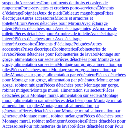
suspendu
Accessoires
Compartiments de tiroirs et casiers de
rangement
Porte-serviettes et crochets porte-serviettes
Éléments
d’éclairage
Poignées
Jeux de pieds
Tableaux magnétiques
Prises
électriques
Autres accessoires
Miroirs et armoires et
toilette
Miroirs
Pièces détachées pour Miroirs
Avec éclairage
intégré
Pièces détachées pour Avec éclairage intégré
Armoires de
toilette
Pièces détachées pour Armoires de toilette
Avec éclairage
intégré
Pièces détachées pour Avec éclairage
intégré
Accessoires
Éléments d’éclairage
Poignées
Autres
accessoires
Prises électriques
Robinetteries
Robinetteries de
lavabo
Pièces détachées pour Robinetteries de lavabo
Montage sur
gorge, alimentation sur secteur
Pièces détachées pour Montage sur
gorge, alimentation sur secteur
Montage sur gorge, alimentation par
piles
Pièces détachées pour Montage sur gorge, alimentation par
piles
Montage sur gorge, alimentation par générateur
Pièces détachées
pour Montage sur gorge, alimentation par générateur
Montage sur
gorge, robinet mitigeur
Pièces détachées pour Montage sur gorge,
robinet mitigeur
Montage mural, alimentation sur secteur
Pièces
détachées pour Montage mural, alimentation sur secteur
Montage
mural, alimentation par piles
Pièces détachées pour Montage mural,
alimentation par piles
Montage mural, alimentation par
générateur
Pièces détachées pour Montage mural, alimentation par
générateur
Montage mural, robinet mélangeur
Pièces détachées pour
Montage mural, robinet mélangeur
Accessoires
Pièces détachées pour
Accessoires
Pour robinetteries de lavabo
Pièces détachées pour Pour