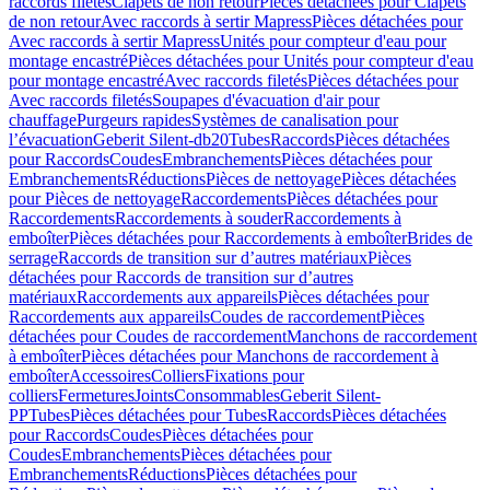
raccords filetés
Clapets de non retour
Pièces détachées pour Clapets
de non retour
Avec raccords à sertir Mapress
Pièces détachées pour
Avec raccords à sertir Mapress
Unités pour compteur d'eau pour
montage encastré
Pièces détachées pour Unités pour compteur d'eau
pour montage encastré
Avec raccords filetés
Pièces détachées pour
Avec raccords filetés
Soupapes d'évacuation d'air pour
chauffage
Purgeurs rapides
Systèmes de canalisation pour
l’évacuation
Geberit Silent-db20
Tubes
Raccords
Pièces détachées
pour Raccords
Coudes
Embranchements
Pièces détachées pour
Embranchements
Réductions
Pièces de nettoyage
Pièces détachées
pour Pièces de nettoyage
Raccordements
Pièces détachées pour
Raccordements
Raccordements à souder
Raccordements à
emboîter
Pièces détachées pour Raccordements à emboîter
Brides de
serrage
Raccords de transition sur d’autres matériaux
Pièces
détachées pour Raccords de transition sur d’autres
matériaux
Raccordements aux appareils
Pièces détachées pour
Raccordements aux appareils
Coudes de raccordement
Pièces
détachées pour Coudes de raccordement
Manchons de raccordement
à emboîter
Pièces détachées pour Manchons de raccordement à
emboîter
Accessoires
Colliers
Fixations pour
colliers
Fermetures
Joints
Consommables
Geberit Silent-
PP
Tubes
Pièces détachées pour Tubes
Raccords
Pièces détachées
pour Raccords
Coudes
Pièces détachées pour
Coudes
Embranchements
Pièces détachées pour
Embranchements
Réductions
Pièces détachées pour