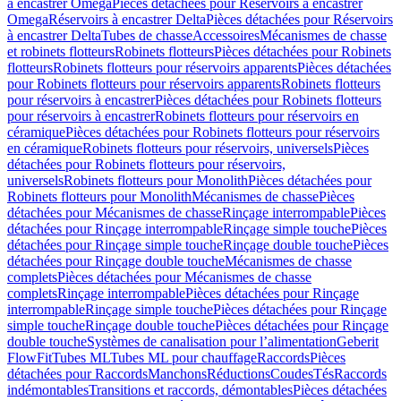
à encastrer Omega
Pièces détachées pour Réservoirs à encastrer
Omega
Réservoirs à encastrer Delta
Pièces détachées pour Réservoirs
à encastrer Delta
Tubes de chasse
Accessoires
Mécanismes de chasse
et robinets flotteurs
Robinets flotteurs
Pièces détachées pour Robinets
flotteurs
Robinets flotteurs pour réservoirs apparents
Pièces détachées
pour Robinets flotteurs pour réservoirs apparents
Robinets flotteurs
pour réservoirs à encastrer
Pièces détachées pour Robinets flotteurs
pour réservoirs à encastrer
Robinets flotteurs pour réservoirs en
céramique
Pièces détachées pour Robinets flotteurs pour réservoirs
en céramique
Robinets flotteurs pour réservoirs, universels
Pièces
détachées pour Robinets flotteurs pour réservoirs,
universels
Robinets flotteurs pour Monolith
Pièces détachées pour
Robinets flotteurs pour Monolith
Mécanismes de chasse
Pièces
détachées pour Mécanismes de chasse
Rinçage interrompable
Pièces
détachées pour Rinçage interrompable
Rinçage simple touche
Pièces
détachées pour Rinçage simple touche
Rinçage double touche
Pièces
détachées pour Rinçage double touche
Mécanismes de chasse
complets
Pièces détachées pour Mécanismes de chasse
complets
Rinçage interrompable
Pièces détachées pour Rinçage
interrompable
Rinçage simple touche
Pièces détachées pour Rinçage
simple touche
Rinçage double touche
Pièces détachées pour Rinçage
double touche
Systèmes de canalisation pour l’alimentation
Geberit
FlowFit
Tubes ML
Tubes ML pour chauffage
Raccords
Pièces
détachées pour Raccords
Manchons
Réductions
Coudes
Tés
Raccords
indémontables
Transitions et raccords, démontables
Pièces détachées