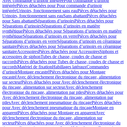
Avec commande d'urinoir intégrée
Pour commande d'urinoir
intégrée
Pièces détachées pour Pour commande d'urinoir
intégrée
Urinoirs, fonctionnement sans eau
Pièces détachées pour
Urinoirs, fonctionnement sans eau
Sans abattant
Pièces détachées
pour Sans abattant
Séparations d’urinoirs
Pièces détachées pour
Séparations d’urinoirs
Séparations d’urinoirs en matière
synthétique
Pièces détachées pour Séparations d’urinoirs en matière
synthétique
Séparations d’urinoirs en verre
Pièces détachées pour
Séparations d’urinoirs en verre
Séparations d’urinoirs en céramique
sanitaire
Pièces détachées pour Séparations d’urinoirs en céramique
sanitaire
Accessoires
Pièces détachées pour Accessoires
Siphons et
accessoires de siphon
Tubes de chasse, coudes de chasse et
raccords
Pièces détachées pour Tubes de chasse, coudes de chasse et
raccords
Matériel de fixation
Habillages latéraux
Commandes
dʼurinoir
Montage encastré
Pièces détachées pour Montage
encastré
Avec déclenchement électronique du rinçage, alimentation
sur secteur
Pièces détachées pour Avec déclenchement électronique
du rinçage, alimentation sur secteur
Avec déclenchement
électronique du rinçage, alimentation par piles
Pièces détachées pour
Avec déclenchement électronique du rinçage, alimentation par
piles
Avec déclenchement pneumatique du rinçage
Pièces détachées
pour Avec déclenchement pneumatique du rinçage
Montage en
apparent
Pièces détachées pour Montage en apparent
Avec
déclenchement électronique du rinçage, alimentation sur
secteur
Pièces détachées pour Avec déclenchement électronique du