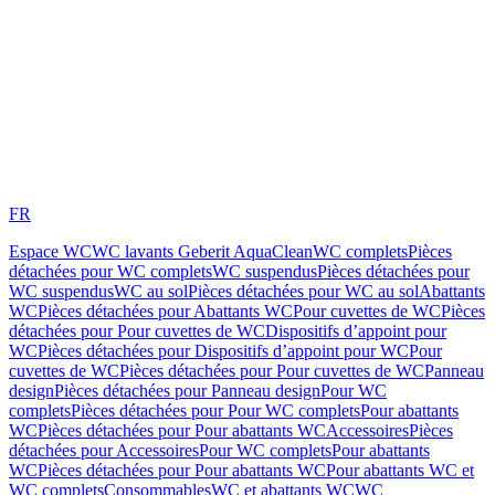
FR
Espace WC
WC lavants Geberit AquaClean
WC complets
Pièces
détachées pour WC complets
WC suspendus
Pièces détachées pour
WC suspendus
WC au sol
Pièces détachées pour WC au sol
Abattants
WC
Pièces détachées pour Abattants WC
Pour cuvettes de WC
Pièces
détachées pour Pour cuvettes de WC
Dispositifs d’appoint pour
WC
Pièces détachées pour Dispositifs d’appoint pour WC
Pour
cuvettes de WC
Pièces détachées pour Pour cuvettes de WC
Panneau
design
Pièces détachées pour Panneau design
Pour WC
complets
Pièces détachées pour Pour WC complets
Pour abattants
WC
Pièces détachées pour Pour abattants WC
Accessoires
Pièces
détachées pour Accessoires
Pour WC complets
Pour abattants
WC
Pièces détachées pour Pour abattants WC
Pour abattants WC et
WC complets
Consommables
WC et abattants WC
WC