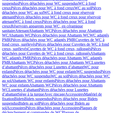
suspendus
Pièces détachées pour WC suspendus
WC à fond
creux
Pièces détachées pour WC à fond creux
WC au sol
Pièces
détachées pour WC au sol
WC à fond creux pour réservoir
attenant
Pièces détachées pour WC à fond creux pour réservoir
attenant
WC à fond creux
Pièces détachées pour WC à fond
creux
Réservoirs apparents pour WC, en céramique
sanitaire
Attenant
Abattants WC
Pièces détachées pour Abattants
WC
Abattants WC
Pièces détachées pour Abattants WC
WC adaptés
PMR
Pièces détachées pour WC adaptés PMR
Cuvettes de WC à
fond creux, surélevés
Pièces détachées pour Cuvettes de WC à fond
creux, surélevés
Cuvettes de WC à fond creux, rallongés
Pièces
détachées pour Cuvettes de WC à fond creux, rallongés
Abattants
WC adaptés PMR
Pièces détachées pour Abattants WC adaptés
PMR
Abattants WC
Pièces détachées pour Abattants WC
Lunettes
d’abattant
Pièces détachées pour Lunettes d’abattant
WC pour
enfants
Pièces détachées pour WC pour enfants
WC suspendus
Pièces
détachées pour WC suspendus
WC au sol
Pièces détachées pour WC
au sol
Abattants WC pour enfants
Pièces détachées pour Abattants
WC pour enfants
Abattants WC
Pièces détachées pour Abattants
WC
Lunettes d’abattant
Pièces détachées pour Lunettes
d’abattant
Siège à la turque
Avec rinçage
Accessoires
Matériel de
fixation
Bidets
Bidets suspendus
Pièces détachées pour Bidets
suspendus
Bidets au sol
Pièces détachées pour Bidets au
sol
Accessoires
Pièces détachées pour Accessoires
Plaques de
déclenchement et commandes de WC
Plaques de