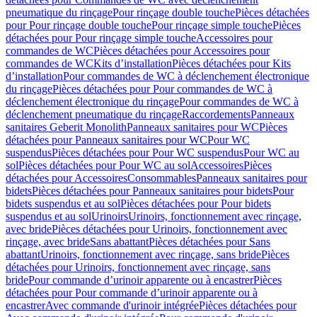
pneumatique du rinçage
Pour rinçage double touche
Pièces détachées
pour Pour rinçage double touche
Pour rinçage simple touche
Pièces
détachées pour Pour rinçage simple touche
Accessoires pour
commandes de WC
Pièces détachées pour Accessoires pour
commandes de WC
Kits d’installation
Pièces détachées pour Kits
d’installation
Pour commandes de WC à déclenchement électronique
du rinçage
Pièces détachées pour Pour commandes de WC à
déclenchement électronique du rinçage
Pour commandes de WC à
déclenchement pneumatique du rinçage
Raccordements
Panneaux
sanitaires Geberit Monolith
Panneaux sanitaires pour WC
Pièces
détachées pour Panneaux sanitaires pour WC
Pour WC
suspendus
Pièces détachées pour Pour WC suspendus
Pour WC au
sol
Pièces détachées pour Pour WC au sol
Accessoires
Pièces
détachées pour Accessoires
Consommables
Panneaux sanitaires pour
bidets
Pièces détachées pour Panneaux sanitaires pour bidets
Pour
bidets suspendus et au sol
Pièces détachées pour Pour bidets
suspendus et au sol
Urinoirs
Urinoirs, fonctionnement avec rinçage,
avec bride
Pièces détachées pour Urinoirs, fonctionnement avec
rinçage, avec bride
Sans abattant
Pièces détachées pour Sans
abattant
Urinoirs, fonctionnement avec rinçage, sans bride
Pièces
détachées pour Urinoirs, fonctionnement avec rinçage, sans
bride
Pour commande d’urinoir apparente ou à encastrer
Pièces
détachées pour Pour commande d’urinoir apparente ou à
encastrer
Avec commande d'urinoir intégrée
Pièces détachées pour