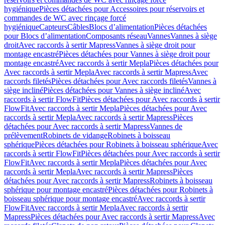
hygiénique
Pièces détachées pour Accessoires pour réservoirs et
commandes de WC avec rinçage forcé
hygiénique
Capteurs
Câbles
Blocs d’alimentation
Pièces détachées
pour Blocs d’alimentation
Composants réseau
Vannes
Vannes à siège
droit
Avec raccords à sertir Mapress
Vannes à siège droit pour
montage encastré
Pièces détachées pour Vannes à siège droit pour
montage encastré
Avec raccords à sertir Mepla
Pièces détachées pour
Avec raccords à sertir Mepla
Avec raccords à sertir Mapress
Avec
raccords filetés
Pièces détachées pour Avec raccords filetés
Vannes à
siège incliné
Pièces détachées pour Vannes à siège incliné
Avec
raccords à sertir FlowFit
Pièces détachées pour Avec raccords à sertir
FlowFit
Avec raccords à sertir Mepla
Pièces détachées pour Avec
raccords à sertir Mepla
Avec raccords à sertir Mapress
Pièces
détachées pour Avec raccords à sertir Mapress
Vannes de
prélèvement
Robinets de vidange
Robinets à boisseau
sphérique
Pièces détachées pour Robinets à boisseau sphérique
Avec
raccords à sertir FlowFit
Pièces détachées pour Avec raccords à sertir
FlowFit
Avec raccords à sertir Mepla
Pièces détachées pour Avec
raccords à sertir Mepla
Avec raccords à sertir Mapress
Pièces
détachées pour Avec raccords à sertir Mapress
Robinets à boisseau
sphérique pour montage encastré
Pièces détachées pour Robinets à
boisseau sphérique pour montage encastré
Avec raccords à sertir
FlowFit
Avec raccords à sertir Mepla
Avec raccords à sertir
Mapress
Pièces détachées pour Avec raccords à sertir Mapress
Avec