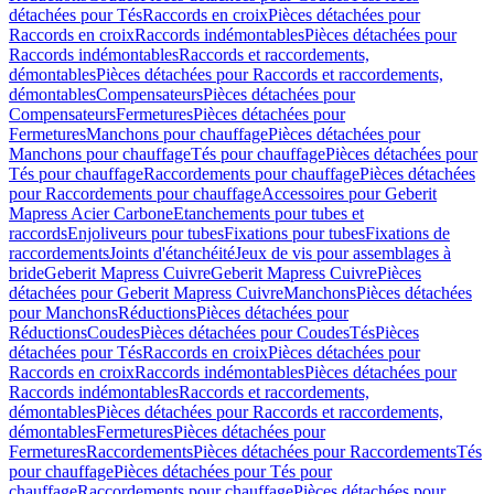
détachées pour Tés
Raccords en croix
Pièces détachées pour
Raccords en croix
Raccords indémontables
Pièces détachées pour
Raccords indémontables
Raccords et raccordements,
démontables
Pièces détachées pour Raccords et raccordements,
démontables
Compensateurs
Pièces détachées pour
Compensateurs
Fermetures
Pièces détachées pour
Fermetures
Manchons pour chauffage
Pièces détachées pour
Manchons pour chauffage
Tés pour chauffage
Pièces détachées pour
Tés pour chauffage
Raccordements pour chauffage
Pièces détachées
pour Raccordements pour chauffage
Accessoires pour Geberit
Mapress Acier Carbone
Etanchements pour tubes et
raccords
Enjoliveurs pour tubes
Fixations pour tubes
Fixations de
raccordements
Joints d'étanchéité
Jeux de vis pour assemblages à
bride
Geberit Mapress Cuivre
Geberit Mapress Cuivre
Pièces
détachées pour Geberit Mapress Cuivre
Manchons
Pièces détachées
pour Manchons
Réductions
Pièces détachées pour
Réductions
Coudes
Pièces détachées pour Coudes
Tés
Pièces
détachées pour Tés
Raccords en croix
Pièces détachées pour
Raccords en croix
Raccords indémontables
Pièces détachées pour
Raccords indémontables
Raccords et raccordements,
démontables
Pièces détachées pour Raccords et raccordements,
démontables
Fermetures
Pièces détachées pour
Fermetures
Raccordements
Pièces détachées pour Raccordements
Tés
pour chauffage
Pièces détachées pour Tés pour
chauffage
Raccordements pour chauffage
Pièces détachées pour