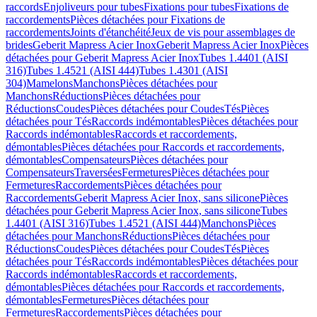
raccords
Enjoliveurs pour tubes
Fixations pour tubes
Fixations de
raccordements
Pièces détachées pour Fixations de
raccordements
Joints d'étanchéité
Jeux de vis pour assemblages de
brides
Geberit Mapress Acier Inox
Geberit Mapress Acier Inox
Pièces
détachées pour Geberit Mapress Acier Inox
Tubes 1.4401 (AISI
316)
Tubes 1.4521 (AISI 444)
Tubes 1.4301 (AISI
304)
Mamelons
Manchons
Pièces détachées pour
Manchons
Réductions
Pièces détachées pour
Réductions
Coudes
Pièces détachées pour Coudes
Tés
Pièces
détachées pour Tés
Raccords indémontables
Pièces détachées pour
Raccords indémontables
Raccords et raccordements,
démontables
Pièces détachées pour Raccords et raccordements,
démontables
Compensateurs
Pièces détachées pour
Compensateurs
Traversées
Fermetures
Pièces détachées pour
Fermetures
Raccordements
Pièces détachées pour
Raccordements
Geberit Mapress Acier Inox, sans silicone
Pièces
détachées pour Geberit Mapress Acier Inox, sans silicone
Tubes
1.4401 (AISI 316)
Tubes 1.4521 (AISI 444)
Manchons
Pièces
détachées pour Manchons
Réductions
Pièces détachées pour
Réductions
Coudes
Pièces détachées pour Coudes
Tés
Pièces
détachées pour Tés
Raccords indémontables
Pièces détachées pour
Raccords indémontables
Raccords et raccordements,
démontables
Pièces détachées pour Raccords et raccordements,
démontables
Fermetures
Pièces détachées pour
Fermetures
Raccordements
Pièces détachées pour