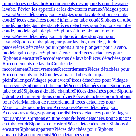
robinetteries de lavabo
Raccordements des appareils pour l’espace
lavabo, l’évier, les appareils et les déversoirs muraux
Vidages pour
lavabo
Pièces détachées pour Vidages pour lavabo
Siphons en tube
coudé
Pièces détachées pour Siphons en tube coudé
Siphons en tube
coudé, modèle gain de place
Pièces détachées pour Siphons en tube
coudé, modèle gain de place
Siphons à tube plongeur pour
lavabo
Pièces détachées pour Siphons à tube plongeur pour
lavabo
Siphons à tube plongeur pour lavabo, modèle gain de
place
Pièces détachées pour Siphons à tube plongeur pour lavabo,
modèle gain de place
Siphons à encastrer
Pièces détachées pour
Siphons à encastrer
Raccordements de lavabo
Pièces détachées pour
Raccordements de lavabo
Coudes de
raccordement
Recouvrements
Raccordements
Pièces détachées pour
Raccordements
Joints
Douilles à braser
Tubes de trop-
plein
Rallonges
Vidages pour éviers
Pièces détachées pour Vidages
pour éviers
Siphons en tube coudé
Pièces détachées pour Siphons en
tube coudé
Siphons à double chambre
Pièces détachées pour Siphons
à double chambre
Siphons pour évier
Pièces détachées pour Siphons
pour évier
Manchon de raccordement
Pièces détachées pour
Manchon de raccordement
Accessoires
Pièces détachées pour
Accessoires
Vidages pour appareils
Pièces détachées pour Vidages
pour appareils
Siphons en tube coudé
Pièces détachées pour Siphons
en tube coudé
Siphons à encastrer
Pièces détachées pour Siphons à
encastrer
Siphons apparents
Pièces détachées pour Siphons
apparents
Raccordements
Pièces détachées pour