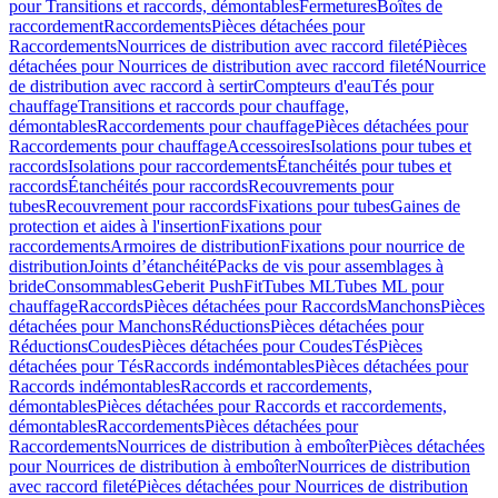
pour Transitions et raccords, démontables
Fermetures
Boîtes de
raccordement
Raccordements
Pièces détachées pour
Raccordements
Nourrices de distribution avec raccord fileté
Pièces
détachées pour Nourrices de distribution avec raccord fileté
Nourrice
de distribution avec raccord à sertir
Compteurs d'eau
Tés pour
chauffage
Transitions et raccords pour chauffage,
démontables
Raccordements pour chauffage
Pièces détachées pour
Raccordements pour chauffage
Accessoires
Isolations pour tubes et
raccords
Isolations pour raccordements
Étanchéités pour tubes et
raccords
Étanchéités pour raccords
Recouvrements pour
tubes
Recouvrement pour raccords
Fixations pour tubes
Gaines de
protection et aides à l'insertion
Fixations pour
raccordements
Armoires de distribution
Fixations pour nourrice de
distribution
Joints d’étanchéité
Packs de vis pour assemblages à
bride
Consommables
Geberit PushFit
Tubes ML
Tubes ML pour
chauffage
Raccords
Pièces détachées pour Raccords
Manchons
Pièces
détachées pour Manchons
Réductions
Pièces détachées pour
Réductions
Coudes
Pièces détachées pour Coudes
Tés
Pièces
détachées pour Tés
Raccords indémontables
Pièces détachées pour
Raccords indémontables
Raccords et raccordements,
démontables
Pièces détachées pour Raccords et raccordements,
démontables
Raccordements
Pièces détachées pour
Raccordements
Nourrices de distribution à emboîter
Pièces détachées
pour Nourrices de distribution à emboîter
Nourrices de distribution
avec raccord fileté
Pièces détachées pour Nourrices de distribution