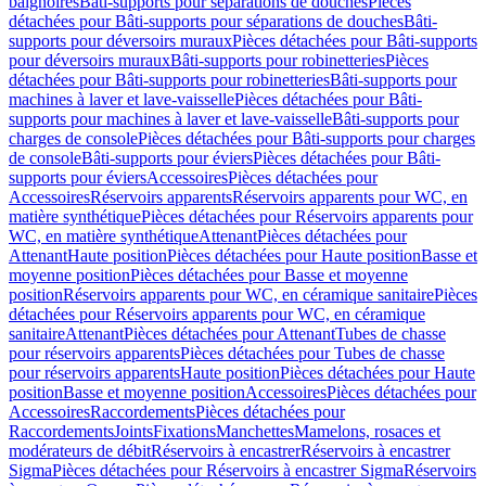
baignoires
Bâti-supports pour séparations de douches
Pièces
détachées pour Bâti-supports pour séparations de douches
Bâti-
supports pour déversoirs muraux
Pièces détachées pour Bâti-supports
pour déversoirs muraux
Bâti-supports pour robinetteries
Pièces
détachées pour Bâti-supports pour robinetteries
Bâti-supports pour
machines à laver et lave-vaisselle
Pièces détachées pour Bâti-
supports pour machines à laver et lave-vaisselle
Bâti-supports pour
charges de console
Pièces détachées pour Bâti-supports pour charges
de console
Bâti-supports pour éviers
Pièces détachées pour Bâti-
supports pour éviers
Accessoires
Pièces détachées pour
Accessoires
Réservoirs apparents
Réservoirs apparents pour WC, en
matière synthétique
Pièces détachées pour Réservoirs apparents pour
WC, en matière synthétique
Attenant
Pièces détachées pour
Attenant
Haute position
Pièces détachées pour Haute position
Basse et
moyenne position
Pièces détachées pour Basse et moyenne
position
Réservoirs apparents pour WC, en céramique sanitaire
Pièces
détachées pour Réservoirs apparents pour WC, en céramique
sanitaire
Attenant
Pièces détachées pour Attenant
Tubes de chasse
pour réservoirs apparents
Pièces détachées pour Tubes de chasse
pour réservoirs apparents
Haute position
Pièces détachées pour Haute
position
Basse et moyenne position
Accessoires
Pièces détachées pour
Accessoires
Raccordements
Pièces détachées pour
Raccordements
Joints
Fixations
Manchettes
Mamelons, rosaces et
modérateurs de débit
Réservoirs à encastrer
Réservoirs à encastrer
Sigma
Pièces détachées pour Réservoirs à encastrer Sigma
Réservoirs