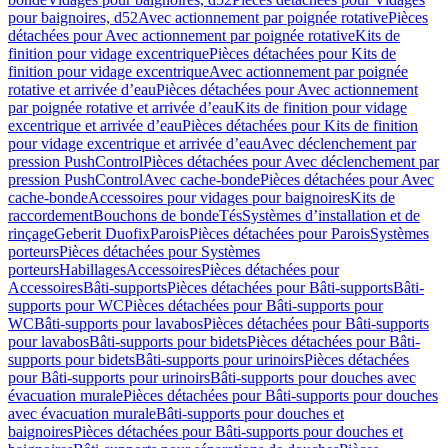
pour baignoires, d52
Avec actionnement par poignée rotative
Pièces
détachées pour Avec actionnement par poignée rotative
Kits de
finition pour vidage excentrique
Pièces détachées pour Kits de
finition pour vidage excentrique
Avec actionnement par poignée
rotative et arrivée d’eau
Pièces détachées pour Avec actionnement
par poignée rotative et arrivée d’eau
Kits de finition pour vidage
excentrique et arrivée d’eau
Pièces détachées pour Kits de finition
pour vidage excentrique et arrivée d’eau
Avec déclenchement par
pression PushControl
Pièces détachées pour Avec déclenchement par
pression PushControl
Avec cache-bonde
Pièces détachées pour Avec
cache-bonde
Accessoires pour vidages pour baignoires
Kits de
raccordement
Bouchons de bonde
Tés
Systèmes d’installation et de
rinçage
Geberit Duofix
Parois
Pièces détachées pour Parois
Systèmes
porteurs
Pièces détachées pour Systèmes
porteurs
Habillages
Accessoires
Pièces détachées pour
Accessoires
Bâti-supports
Pièces détachées pour Bâti-supports
Bâti-
supports pour WC
Pièces détachées pour Bâti-supports pour
WC
Bâti-supports pour lavabos
Pièces détachées pour Bâti-supports
pour lavabos
Bâti-supports pour bidets
Pièces détachées pour Bâti-
supports pour bidets
Bâti-supports pour urinoirs
Pièces détachées
pour Bâti-supports pour urinoirs
Bâti-supports pour douches avec
évacuation murale
Pièces détachées pour Bâti-supports pour douches
avec évacuation murale
Bâti-supports pour douches et
baignoires
Pièces détachées pour Bâti-supports pour douches et