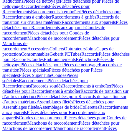
Réductions
Pièces de nettoyage
Pièces détachées pour Pièces de
nettoyage
Raccordements
Pièces détachées pour
Raccordements
Raccordements à emboîter
Pièces détachées pour
Raccordements à emboîter
Raccordements à griffes
Raccords de
transition sur d’autres matériaux
Raccordements aux appareils
Pièces
détachées pour Raccordements aux appareils
Coudes de
raccordement
Pièces détachées pour Coudes de
raccordement
Manchons de raccordement
Pièces détachées pour
Manchons de
raccordement
Accessoires
Colliers
Obturateurs
Joints
Capes de
protection
Consommables
Geberit PE
Tubes
Raccords
Pièces détachées
pour Raccords
Coudes
Embranchements
Réductions
Pièces de
nettoyage
Pièces détachées pour Pièces de nettoyage
Raccords de
transition
Pièces spéciales
Pièces détachées pour Pièces
spéciales
Pièces SuperTube
Coudes
Pièces
spéciales
Raccordements
Pièces détachées pour
Raccordements
Raccords soudés
Raccordements à emboîter
Pièces
détachées pour Raccordements à emboîter
Raccords de transition sur
d’autres matériaux
Pièces détachées pour Raccords de transition sur
d’autres matériaux
Assemblages filetés
Pièces détachées pour
Assemblages filetés
Assemblages de bride
Collerettes
Raccordements
aux appareils
Pièces détachées pour Raccordements aux
appareils
Coudes de raccordement
Pièces détachées pour Coudes de
raccordement
Manchons de raccordement
Pièces détachées pour
Manchons de raccordement
Manchons de raccordement
Pièces