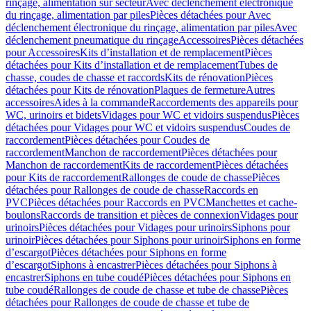
rinçage, alimentation sur secteur
Avec déclenchement électronique
du rinçage, alimentation par piles
Pièces détachées pour Avec
déclenchement électronique du rinçage, alimentation par piles
Avec
déclenchement pneumatique du rinçage
Accessoires
Pièces détachées
pour Accessoires
Kits d’installation et de remplacement
Pièces
détachées pour Kits d’installation et de remplacement
Tubes de
chasse, coudes de chasse et raccords
Kits de rénovation
Pièces
détachées pour Kits de rénovation
Plaques de fermeture
Autres
accessoires
Aides à la commande
Raccordements des appareils pour
WC, urinoirs et bidets
Vidages pour WC et vidoirs suspendus
Pièces
détachées pour Vidages pour WC et vidoirs suspendus
Coudes de
raccordement
Pièces détachées pour Coudes de
raccordement
Manchon de raccordement
Pièces détachées pour
Manchon de raccordement
Kits de raccordement
Pièces détachées
pour Kits de raccordement
Rallonges de coude de chasse
Pièces
détachées pour Rallonges de coude de chasse
Raccords en
PVC
Pièces détachées pour Raccords en PVC
Manchettes et cache-
boulons
Raccords de transition et pièces de connexion
Vidages pour
urinoirs
Pièces détachées pour Vidages pour urinoirs
Siphons pour
urinoir
Pièces détachées pour Siphons pour urinoir
Siphons en forme
d’escargot
Pièces détachées pour Siphons en forme
d’escargot
Siphons à encastrer
Pièces détachées pour Siphons à
encastrer
Siphons en tube coudé
Pièces détachées pour Siphons en
tube coudé
Rallonges de coude de chasse et tube de chasse
Pièces
détachées pour Rallonges de coude de chasse et tube de