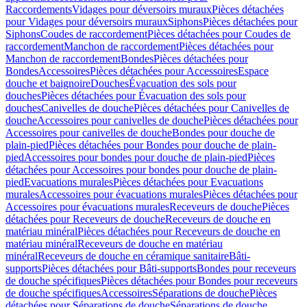
Raccordements
Vidages pour déversoirs muraux
Pièces détachées
pour Vidages pour déversoirs muraux
Siphons
Pièces détachées pour
Siphons
Coudes de raccordement
Pièces détachées pour Coudes de
raccordement
Manchon de raccordement
Pièces détachées pour
Manchon de raccordement
Bondes
Pièces détachées pour
Bondes
Accessoires
Pièces détachées pour Accessoires
Espace
douche et baignoire
Douches
Évacuation des sols pour
douches
Pièces détachées pour Évacuation des sols pour
douches
Canivelles de douche
Pièces détachées pour Canivelles de
douche
Accessoires pour canivelles de douche
Pièces détachées pour
Accessoires pour canivelles de douche
Bondes pour douche de
plain-pied
Pièces détachées pour Bondes pour douche de plain-
pied
Accessoires pour bondes pour douche de plain-pied
Pièces
détachées pour Accessoires pour bondes pour douche de plain-
pied
Evacuations murales
Pièces détachées pour Evacuations
murales
Accessoires pour évacuations murales
Pièces détachées pour
Accessoires pour évacuations murales
Receveurs de douche
Pièces
détachées pour Receveurs de douche
Receveurs de douche en
matériau minéral
Pièces détachées pour Receveurs de douche en
matériau minéral
Receveurs de douche en matériau
minéral
Receveurs de douche en céramique sanitaire
Bâti-
supports
Pièces détachées pour Bâti-supports
Bondes pour receveurs
de douche spécifiques
Pièces détachées pour Bondes pour receveurs
de douche spécifiques
Accessoires
Séparations de douche
Pièces
détachées pour Séparations de douche
Séparations de douche