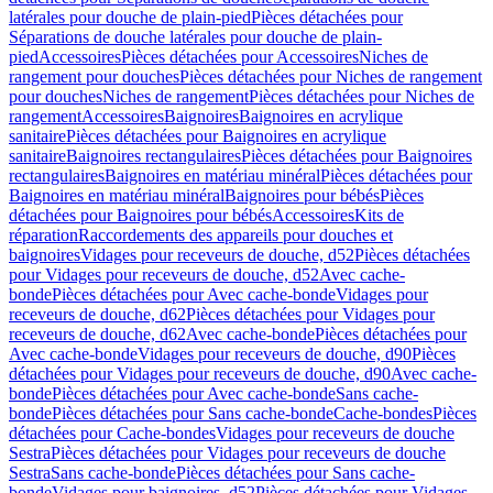
latérales pour douche de plain-pied
Pièces détachées pour
Séparations de douche latérales pour douche de plain-
pied
Accessoires
Pièces détachées pour Accessoires
Niches de
rangement pour douches
Pièces détachées pour Niches de rangement
pour douches
Niches de rangement
Pièces détachées pour Niches de
rangement
Accessoires
Baignoires
Baignoires en acrylique
sanitaire
Pièces détachées pour Baignoires en acrylique
sanitaire
Baignoires rectangulaires
Pièces détachées pour Baignoires
rectangulaires
Baignoires en matériau minéral
Pièces détachées pour
Baignoires en matériau minéral
Baignoires pour bébés
Pièces
détachées pour Baignoires pour bébés
Accessoires
Kits de
réparation
Raccordements des appareils pour douches et
baignoires
Vidages pour receveurs de douche, d52
Pièces détachées
pour Vidages pour receveurs de douche, d52
Avec cache-
bonde
Pièces détachées pour Avec cache-bonde
Vidages pour
receveurs de douche, d62
Pièces détachées pour Vidages pour
receveurs de douche, d62
Avec cache-bonde
Pièces détachées pour
Avec cache-bonde
Vidages pour receveurs de douche, d90
Pièces
détachées pour Vidages pour receveurs de douche, d90
Avec cache-
bonde
Pièces détachées pour Avec cache-bonde
Sans cache-
bonde
Pièces détachées pour Sans cache-bonde
Cache-bondes
Pièces
détachées pour Cache-bondes
Vidages pour receveurs de douche
Sestra
Pièces détachées pour Vidages pour receveurs de douche
Sestra
Sans cache-bonde
Pièces détachées pour Sans cache-
bonde
Vidages pour baignoires, d52
Pièces détachées pour Vidages