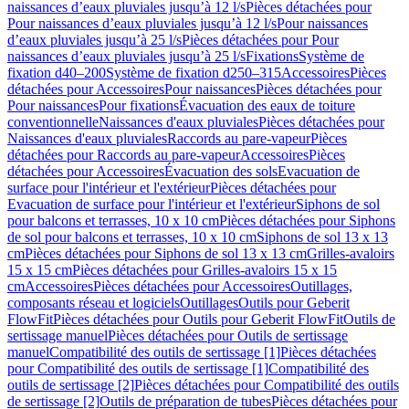
naissances d’eaux pluviales jusqu’à 12 l/s
Pièces détachées pour
Pour naissances d’eaux pluviales jusqu’à 12 l/s
Pour naissances
d’eaux pluviales jusqu’à 25 l/s
Pièces détachées pour Pour
naissances d’eaux pluviales jusqu’à 25 l/s
Fixations
Système de
fixation d40–200
Système de fixation d250–315
Accessoires
Pièces
détachées pour Accessoires
Pour naissances
Pièces détachées pour
Pour naissances
Pour fixations
Évacuation des eaux de toiture
conventionnelle
Naissances d'eaux pluviales
Pièces détachées pour
Naissances d'eaux pluviales
Raccords au pare-vapeur
Pièces
détachées pour Raccords au pare-vapeur
Accessoires
Pièces
détachées pour Accessoires
Évacuation des sols
Evacuation de
surface pour l'intérieur et l'extérieur
Pièces détachées pour
Evacuation de surface pour l'intérieur et l'extérieur
Siphons de sol
pour balcons et terrasses, 10 x 10 cm
Pièces détachées pour Siphons
de sol pour balcons et terrasses, 10 x 10 cm
Siphons de sol 13 x 13
cm
Pièces détachées pour Siphons de sol 13 x 13 cm
Grilles-avaloirs
15 x 15 cm
Pièces détachées pour Grilles-avaloirs 15 x 15
cm
Accessoires
Pièces détachées pour Accessoires
Outillages,
composants réseau et logiciels
Outillages
Outils pour Geberit
FlowFit
Pièces détachées pour Outils pour Geberit FlowFit
Outils de
sertissage manuel
Pièces détachées pour Outils de sertissage
manuel
Compatibilité des outils de sertissage [1]
Pièces détachées
pour Compatibilité des outils de sertissage [1]
Compatibilité des
outils de sertissage [2]
Pièces détachées pour Compatibilité des outils
de sertissage [2]
Outils de préparation de tubes
Pièces détachées pour