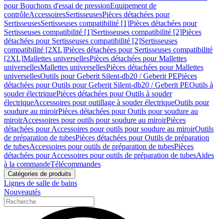
pour Bouchons d'essai de pression
Equipement de
contrôle
Accessoires
Sertisseuses
Pièces détachées pour
Sertisseuses
Sertisseuses compatibilité [1]
Pièces détachées pour
Sertisseuses compatibilité [1]
Sertisseuses compatibilité [2]
Pièces
détachées pour Sertisseuses compatibilité [2]
Sertisseuses
compatibilité [2XL]
Pièces détachées pour Sertisseuses compatibilité
[2XL]
Mallettes universelles
Pièces détachées pour Mallettes
universelles
Mallettes universelles
Pièces détachées pour Mallettes
universelles
Outils pour Geberit Silent-db20 / Geberit PE
Pièces
détachées pour Outils pour Geberit Silent-db20 / Geberit PE
Outils à
souder électrique
Pièces détachées pour Outils à souder
électrique
Accessoires pour outillage à souder électrique
Outils pour
soudure au miroir
Pièces détachées pour Outils pour soudure au
miroir
Accessoires pour outils pour soudure au miroir
Pièces
détachées pour Accessoires pour outils pour soudure au miroir
Outils
de préparation de tubes
Pièces détachées pour Outils de préparation
de tubes
Accessoires pour outils de préparation de tubes
Pièces
détachées pour Accessoires pour outils de préparation de tubes
Aides
à la commande
Télécommandes
Catégories de produits
Lignes de salle de bains
Nouveautés