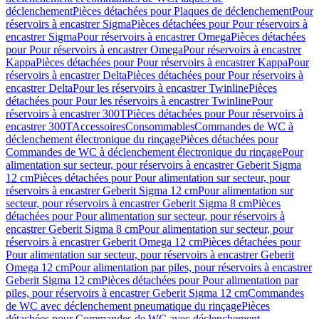
déclenchement
Pièces détachées pour Plaques de déclenchement
Pour
réservoirs à encastrer Sigma
Pièces détachées pour Pour réservoirs à
encastrer Sigma
Pour réservoirs à encastrer Omega
Pièces détachées
pour Pour réservoirs à encastrer Omega
Pour réservoirs à encastrer
Kappa
Pièces détachées pour Pour réservoirs à encastrer Kappa
Pour
réservoirs à encastrer Delta
Pièces détachées pour Pour réservoirs à
encastrer Delta
Pour les réservoirs à encastrer Twinline
Pièces
détachées pour Pour les réservoirs à encastrer Twinline
Pour
réservoirs à encastrer 300T
Pièces détachées pour Pour réservoirs à
encastrer 300T
Accessoires
Consommables
Commandes de WC à
déclenchement électronique du rinçage
Pièces détachées pour
Commandes de WC à déclenchement électronique du rinçage
Pour
alimentation sur secteur, pour réservoirs à encastrer Geberit Sigma
12 cm
Pièces détachées pour Pour alimentation sur secteur, pour
réservoirs à encastrer Geberit Sigma 12 cm
Pour alimentation sur
secteur, pour réservoirs à encastrer Geberit Sigma 8 cm
Pièces
détachées pour Pour alimentation sur secteur, pour réservoirs à
encastrer Geberit Sigma 8 cm
Pour alimentation sur secteur, pour
réservoirs à encastrer Geberit Omega 12 cm
Pièces détachées pour
Pour alimentation sur secteur, pour réservoirs à encastrer Geberit
Omega 12 cm
Pour alimentation par piles, pour réservoirs à encastrer
Geberit Sigma 12 cm
Pièces détachées pour Pour alimentation par
piles, pour réservoirs à encastrer Geberit Sigma 12 cm
Commandes
de WC avec déclenchement pneumatique du rinçage
Pièces
détachées pour Commandes de WC avec déclenchement