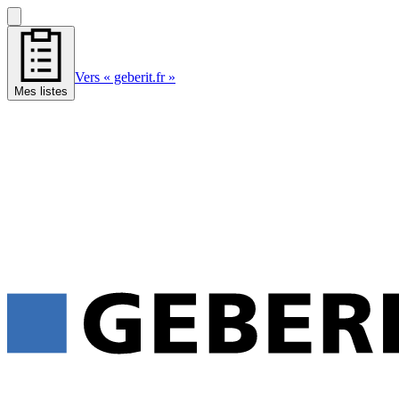
Vers « geberit.fr »
Mes listes