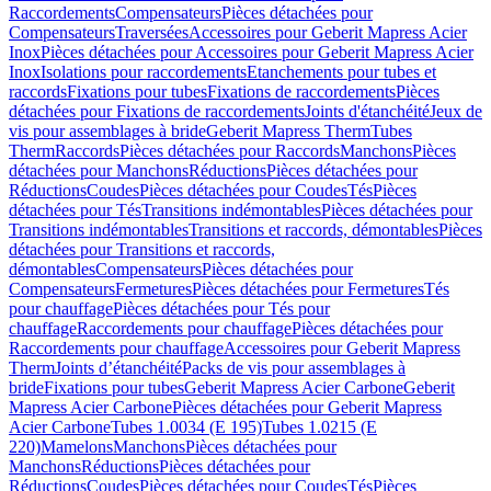
Raccordements
Compensateurs
Pièces détachées pour
Compensateurs
Traversées
Accessoires pour Geberit Mapress Acier
Inox
Pièces détachées pour Accessoires pour Geberit Mapress Acier
Inox
Isolations pour raccordements
Etanchements pour tubes et
raccords
Fixations pour tubes
Fixations de raccordements
Pièces
détachées pour Fixations de raccordements
Joints d'étanchéité
Jeux de
vis pour assemblages à bride
Geberit Mapress Therm
Tubes
Therm
Raccords
Pièces détachées pour Raccords
Manchons
Pièces
détachées pour Manchons
Réductions
Pièces détachées pour
Réductions
Coudes
Pièces détachées pour Coudes
Tés
Pièces
détachées pour Tés
Transitions indémontables
Pièces détachées pour
Transitions indémontables
Transitions et raccords, démontables
Pièces
détachées pour Transitions et raccords,
démontables
Compensateurs
Pièces détachées pour
Compensateurs
Fermetures
Pièces détachées pour Fermetures
Tés
pour chauffage
Pièces détachées pour Tés pour
chauffage
Raccordements pour chauffage
Pièces détachées pour
Raccordements pour chauffage
Accessoires pour Geberit Mapress
Therm
Joints d’étanchéité
Packs de vis pour assemblages à
bride
Fixations pour tubes
Geberit Mapress Acier Carbone
Geberit
Mapress Acier Carbone
Pièces détachées pour Geberit Mapress
Acier Carbone
Tubes 1.0034 (E 195)
Tubes 1.0215 (E
220)
Mamelons
Manchons
Pièces détachées pour
Manchons
Réductions
Pièces détachées pour
Réductions
Coudes
Pièces détachées pour Coudes
Tés
Pièces