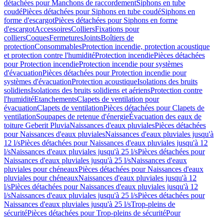
détachées pour Manchons de raccordement
Siphons en tube
coudé
Pièces détachées pour Siphons en tube coudé
Siphons en
forme d'escargot
Pièces détachées pour Siphons en forme
d'escargot
Accessoires
Colliers
Fixations pour
colliers
Coques
Fermetures
Joints
Boîtiers de
protection
Consommables
Protection incendie, protection acoustique
et protection contre l'humidité
Protection incendie
Pièces détachées
pour Protection incendie
Protection incendie pour systèmes
d'évacuation
Pièces détachées pour Protection incendie pour
systèmes d'évacuation
Protection acoustique
Isolations des bruits
solidiens
Isolations des bruits solidiens et aériens
Protection contre
l'humidité
Etanchements
Clapets de ventilation pour
évacuation
Clapets de ventilation
Pièces détachées pour Clapets de
ventilation
Soupapes de retenue d'énergie
Évacuation des eaux de
toiture Geberit Pluvia
Naissances d'eaux pluviales
Pièces détachées
pour Naissances d'eaux pluviales
Naissances d'eaux pluviales jusqu'à
12 l/s
Pièces détachées pour Naissances d'eaux pluviales jusqu'à 12
l/s
Naissances d'eaux pluviales jusqu'à 25 l/s
Pièces détachées pour
Naissances d'eaux pluviales jusqu'à 25 l/s
Naissances d'eaux
pluviales pour chéneaux
Pièces détachées pour Naissances d'eaux
pluviales pour chéneaux
Naissances d'eaux pluviales jusqu'à 12
l/s
Pièces détachées pour Naissances d'eaux pluviales jusqu'à 12
l/s
Naissances d'eaux pluviales jusqu'à 25 l/s
Pièces détachées pour
Naissances d'eaux pluviales jusqu'à 25 l/s
Trop-pleins de
sécurité
Pièces détachées pour Trop-pleins de sécurité
Pour