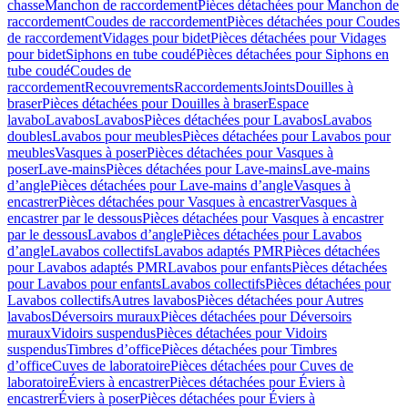
chasse
Manchon de raccordement
Pièces détachées pour Manchon de
raccordement
Coudes de raccordement
Pièces détachées pour Coudes
de raccordement
Vidages pour bidet
Pièces détachées pour Vidages
pour bidet
Siphons en tube coudé
Pièces détachées pour Siphons en
tube coudé
Coudes de
raccordement
Recouvrements
Raccordements
Joints
Douilles à
braser
Pièces détachées pour Douilles à braser
Espace
lavabo
Lavabos
Lavabos
Pièces détachées pour Lavabos
Lavabos
doubles
Lavabos pour meubles
Pièces détachées pour Lavabos pour
meubles
Vasques à poser
Pièces détachées pour Vasques à
poser
Lave-mains
Pièces détachées pour Lave-mains
Lave-mains
d’angle
Pièces détachées pour Lave-mains d’angle
Vasques à
encastrer
Pièces détachées pour Vasques à encastrer
Vasques à
encastrer par le dessous
Pièces détachées pour Vasques à encastrer
par le dessous
Lavabos d’angle
Pièces détachées pour Lavabos
d’angle
Lavabos collectifs
Lavabos adaptés PMR
Pièces détachées
pour Lavabos adaptés PMR
Lavabos pour enfants
Pièces détachées
pour Lavabos pour enfants
Lavabos collectifs
Pièces détachées pour
Lavabos collectifs
Autres lavabos
Pièces détachées pour Autres
lavabos
Déversoirs muraux
Pièces détachées pour Déversoirs
muraux
Vidoirs suspendus
Pièces détachées pour Vidoirs
suspendus
Timbres dʼoffice
Pièces détachées pour Timbres
dʼoffice
Cuves de laboratoire
Pièces détachées pour Cuves de
laboratoire
Éviers à encastrer
Pièces détachées pour Éviers à
encastrer
Éviers à poser
Pièces détachées pour Éviers à