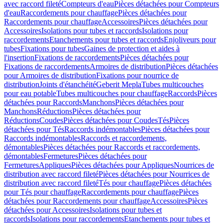
avec raccord fileté
Compteurs d'eau
Pièces détachées pour Compteurs
d'eau
Raccordements pour chauffage
Pièces détachées pour
Raccordements pour chauffage
Accessoires
Pièces détachées pour
Accessoires
Isolations pour tubes et raccords
Isolations pour
raccordements
Etanchements pour tubes et raccords
Enjoliveurs pour
tubes
Fixations pour tubes
Gaines de protection et aides à
l'insertion
Fixations de raccordements
Pièces détachées pour
Fixations de raccordements
Armoires de distribution
Pièces détachées
pour Armoires de distribution
Fixations pour nourrice de
distribution
Joints d'étanchéité
Geberit Mepla
Tubes multicouches
pour eau potable
Tubes multicouches pour chauffage
Raccords
Pièces
détachées pour Raccords
Manchons
Pièces détachées pour
Manchons
Réductions
Pièces détachées pour
Réductions
Coudes
Pièces détachées pour Coudes
Tés
Pièces
détachées pour Tés
Raccords indémontables
Pièces détachées pour
Raccords indémontables
Raccords et raccordements,
démontables
Pièces détachées pour Raccords et raccordements,
démontables
Fermetures
Pièces détachées pour
Fermetures
Appliques
Pièces détachées pour Appliques
Nourrices de
distribution avec raccord fileté
Pièces détachées pour Nourrices de
distribution avec raccord fileté
Tés pour chauffage
Pièces détachées
pour Tés pour chauffage
Raccordements pour chauffage
Pièces
détachées pour Raccordements pour chauffage
Accessoires
Pièces
détachées pour Accessoires
Isolations pour tubes et
raccords
Isolations pour raccordements
Etanchements pour tubes et