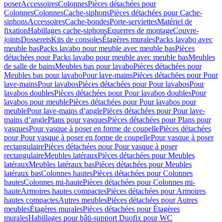
poser
Accessoires
Colonnes
Pièces détachées pour
Colonnes
Colonnes
Cache-siphons
Pièces détachées pour Cache-
siphons
Accessoires
Cache-bondes
Porte-serviettes
Matériel de
fixation
Habillages cache-siphons
Equerres de montage
Couvre-
joints
Dosserets
Kits de consoles
Étagères murales
Packs lavabo avec
meuble bas
Packs lavabo pour meuble avec meuble bas
Pièces
détachées pour Packs lavabo pour meuble avec meuble bas
Meubles
de salle de bains
Meubles bas pour lavabo
Pièces détachées pour
Meubles bas pour lavabo
Pour lave-mains
Pièces détachées pour Pour
lave-mains
Pour lavabos
Pièces détachées pour Pour lavabos
Pour
lavabos doubles
Pièces détachées pour Pour lavabos doubles
Pour
lavabos pour meuble
Pièces détachées pour Pour lavabos pour
meuble
Pour lave-mains d’angle
Pièces détachées pour Pour lave-
mains d’angle
Plans pour vasques
Pièces détachées pour Plans pour
vasques
Pour vasque à poser en forme de coupelle
Pièces détachées
pour Pour vasque à poser en forme de coupelle
Pour vasque à poser
rectangulaire
Pièces détachées pour Pour vasque à poser
rectangulaire
Meubles latéraux
Pièces détachées pour Meubles
latéraux
Meubles latéraux bas
Pièces détachées pour Meubles
latéraux bas
Colonnes hautes
Pièces détachées pour Colonnes
hautes
Colonnes mi-haute
Pièces détachées pour Colonnes mi-
haute
Armoires hautes compactes
Pièces détachées pour Armoires
hautes compactes
Autres meubles
Pièces détachées pour Autres
meubles
Étagères murales
Pièces détachées pour Étagères
murales
Habillages pour bâti-support Duofix pour WC