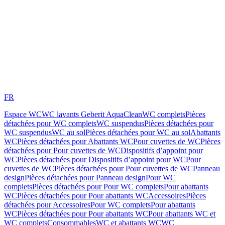
FR
Espace WC
WC lavants Geberit AquaClean
WC complets
Pièces
détachées pour WC complets
WC suspendus
Pièces détachées pour
WC suspendus
WC au sol
Pièces détachées pour WC au sol
Abattants
WC
Pièces détachées pour Abattants WC
Pour cuvettes de WC
Pièces
détachées pour Pour cuvettes de WC
Dispositifs d’appoint pour
WC
Pièces détachées pour Dispositifs d’appoint pour WC
Pour
cuvettes de WC
Pièces détachées pour Pour cuvettes de WC
Panneau
design
Pièces détachées pour Panneau design
Pour WC
complets
Pièces détachées pour Pour WC complets
Pour abattants
WC
Pièces détachées pour Pour abattants WC
Accessoires
Pièces
détachées pour Accessoires
Pour WC complets
Pour abattants
WC
Pièces détachées pour Pour abattants WC
Pour abattants WC et
WC complets
Consommables
WC et abattants WC
WC