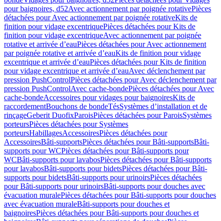
pour baignoires, d52
Avec actionnement par poignée rotative
Pièces
détachées pour Avec actionnement par poignée rotative
Kits de
finition pour vidage excentrique
Pièces détachées pour Kits de
finition pour vidage excentrique
Avec actionnement par poignée
rotative et arrivée d’eau
Pièces détachées pour Avec actionnement
par poignée rotative et arrivée d’eau
Kits de finition pour vidage
excentrique et arrivée d’eau
Pièces détachées pour Kits de finition
pour vidage excentrique et arrivée d’eau
Avec déclenchement par
pression PushControl
Pièces détachées pour Avec déclenchement par
pression PushControl
Avec cache-bonde
Pièces détachées pour Avec
cache-bonde
Accessoires pour vidages pour baignoires
Kits de
raccordement
Bouchons de bonde
Tés
Systèmes d’installation et de
rinçage
Geberit Duofix
Parois
Pièces détachées pour Parois
Systèmes
porteurs
Pièces détachées pour Systèmes
porteurs
Habillages
Accessoires
Pièces détachées pour
Accessoires
Bâti-supports
Pièces détachées pour Bâti-supports
Bâti-
supports pour WC
Pièces détachées pour Bâti-supports pour
WC
Bâti-supports pour lavabos
Pièces détachées pour Bâti-supports
pour lavabos
Bâti-supports pour bidets
Pièces détachées pour Bâti-
supports pour bidets
Bâti-supports pour urinoirs
Pièces détachées
pour Bâti-supports pour urinoirs
Bâti-supports pour douches avec
évacuation murale
Pièces détachées pour Bâti-supports pour douches
avec évacuation murale
Bâti-supports pour douches et
baignoires
Pièces détachées pour Bâti-supports pour douches et