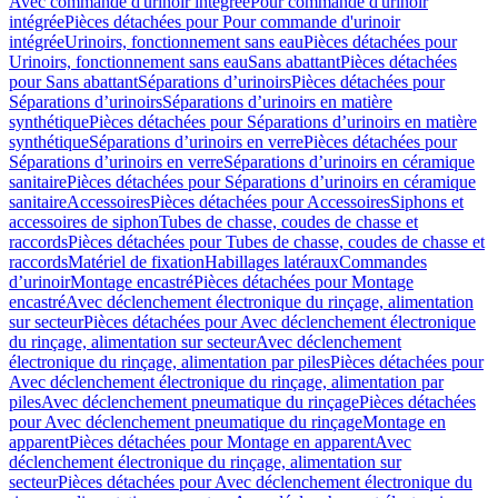
Avec commande d'urinoir intégrée
Pour commande d'urinoir
intégrée
Pièces détachées pour Pour commande d'urinoir
intégrée
Urinoirs, fonctionnement sans eau
Pièces détachées pour
Urinoirs, fonctionnement sans eau
Sans abattant
Pièces détachées
pour Sans abattant
Séparations d’urinoirs
Pièces détachées pour
Séparations d’urinoirs
Séparations d’urinoirs en matière
synthétique
Pièces détachées pour Séparations d’urinoirs en matière
synthétique
Séparations d’urinoirs en verre
Pièces détachées pour
Séparations d’urinoirs en verre
Séparations d’urinoirs en céramique
sanitaire
Pièces détachées pour Séparations d’urinoirs en céramique
sanitaire
Accessoires
Pièces détachées pour Accessoires
Siphons et
accessoires de siphon
Tubes de chasse, coudes de chasse et
raccords
Pièces détachées pour Tubes de chasse, coudes de chasse et
raccords
Matériel de fixation
Habillages latéraux
Commandes
dʼurinoir
Montage encastré
Pièces détachées pour Montage
encastré
Avec déclenchement électronique du rinçage, alimentation
sur secteur
Pièces détachées pour Avec déclenchement électronique
du rinçage, alimentation sur secteur
Avec déclenchement
électronique du rinçage, alimentation par piles
Pièces détachées pour
Avec déclenchement électronique du rinçage, alimentation par
piles
Avec déclenchement pneumatique du rinçage
Pièces détachées
pour Avec déclenchement pneumatique du rinçage
Montage en
apparent
Pièces détachées pour Montage en apparent
Avec
déclenchement électronique du rinçage, alimentation sur
secteur
Pièces détachées pour Avec déclenchement électronique du