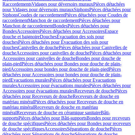
Raccordements
Vidages pour déversoirs muraux
Pièces détachées
pour Vidages pour déversoirs muraux
Siphons
Pièces détachées pour
Siphons
Coudes de raccordement
Pièces détachées pour Coudes de
raccordement
Manchon de raccordement
Pièces détachées pour
Manchon de raccordement
Bondes
Pièces détachées pour
Bondes
Accessoires
Pièces détachées pour Accessoires
Espace
douche et baignoire
Douches
Évacuation des sols pour
douches
Pièces détachées pour Évacuation des sols pour
douches
Canivelles de douche
Pièces détachées pour Canivelles de
douche
Accessoires pour canivelles de douche
Pièces détachées pour
Accessoires pour canivelles de douche
Bondes pour douche de
plain-pied
Pièces détachées pour Bondes pour douche de plain-
pied
Accessoires pour bondes pour douche de plain-pied
Pièces
détachées pour Accessoires pour bondes pour douche de plain-
pied
Evacuations murales
Pièces détachées pour Evacuations
murales
Accessoires pour évacuations murales
Pièces détachées pour
Accessoires pour évacuations murales
Receveurs de douche
Pièces
détachées pour Receveurs de douche
Receveurs de douche en
matériau minéral
Pièces détachées pour Receveurs de douche en
matériau minéral
Receveurs de douche en matériau
minéral
Receveurs de douche en céramique sanitaire
Bâti-
supports
Pièces détachées pour Bâti-supports
Bondes pour receveurs
de douche spécifiques
Pièces détachées pour Bondes pour receveurs
de douche spécifiques
Accessoires
Séparations de douche
Pièces
détachées pour Séparations de douche
Séparations de douche