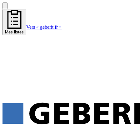
Vers « geberit.fr »
Mes listes