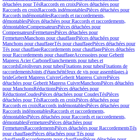
détachées pour Tés
Raccords en croix
Pièces détachées pour
Raccords en croix
Raccords indémontables
Pièces détachées pour
Raccords indémontables
Raccords et raccordements,
démontables
Pièces détachées pour Raccords et raccordements,
démontables
Compensateurs
Pièces détachées pour
Compensateurs
Fermetures
Pièces détachées pour
Fermetures
Manchons pour chauffage
Pièces détachées pour
Manchons pour chauffage
Tés pour chauffage
Pièces détachées pour
Tés pour chauffage
Raccordements pour chauffage
Pièces détachées
pour Raccordements pour chauffage
Accessoires pour Geberit
Mapress Acier Carbone
Etanchements pour tubes et
raccords
Enjoliveurs pour tubes
Fixations pour tubes
Fixations de
raccordements
Joints d'étanchéité
Jeux de vis pour assemblages à
bride
Geberit Mapress Cuivre
Geberit Mapress Cuivre
Pièces
détachées pour Geberit Mapress Cuivre
Manchons
Pièces détachées
pour Manchons
Réductions
Pièces détachées pour
Réductions
Coudes
Pièces détachées pour Coudes
Tés
Pièces
détachées pour Tés
Raccords en croix
Pièces détachées pour
Raccords en croix
Raccords indémontables
Pièces détachées pour
Raccords indémontables
Raccords et raccordements,
démontables
Pièces détachées pour Raccords et raccordements,
démontables
Fermetures
Pièces détachées pour
Fermetures
Raccordements
Pièces détachées pour Raccordements
Tés
pour chauffage
Pièces détachées pour Tés pour
chauffage
Raccordements pour chauffage
Pièces détachées pour