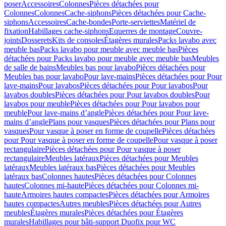
poser
Accessoires
Colonnes
Pièces détachées pour
Colonnes
Colonnes
Cache-siphons
Pièces détachées pour Cache-
siphons
Accessoires
Cache-bondes
Porte-serviettes
Matériel de
fixation
Habillages cache-siphons
Equerres de montage
Couvre-
joints
Dosserets
Kits de consoles
Étagères murales
Packs lavabo avec
meuble bas
Packs lavabo pour meuble avec meuble bas
Pièces
détachées pour Packs lavabo pour meuble avec meuble bas
Meubles
de salle de bains
Meubles bas pour lavabo
Pièces détachées pour
Meubles bas pour lavabo
Pour lave-mains
Pièces détachées pour Pour
lave-mains
Pour lavabos
Pièces détachées pour Pour lavabos
Pour
lavabos doubles
Pièces détachées pour Pour lavabos doubles
Pour
lavabos pour meuble
Pièces détachées pour Pour lavabos pour
meuble
Pour lave-mains d’angle
Pièces détachées pour Pour lave-
mains d’angle
Plans pour vasques
Pièces détachées pour Plans pour
vasques
Pour vasque à poser en forme de coupelle
Pièces détachées
pour Pour vasque à poser en forme de coupelle
Pour vasque à poser
rectangulaire
Pièces détachées pour Pour vasque à poser
rectangulaire
Meubles latéraux
Pièces détachées pour Meubles
latéraux
Meubles latéraux bas
Pièces détachées pour Meubles
latéraux bas
Colonnes hautes
Pièces détachées pour Colonnes
hautes
Colonnes mi-haute
Pièces détachées pour Colonnes mi-
haute
Armoires hautes compactes
Pièces détachées pour Armoires
hautes compactes
Autres meubles
Pièces détachées pour Autres
meubles
Étagères murales
Pièces détachées pour Étagères
murales
Habillages pour bâti-support Duofix pour WC