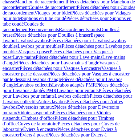
chasse
Manchon de raccordement
Pièces détachées pour Manchon de
raccordement
Coudes de raccordement
Pièces détachées pour Coudes
de raccordement
Vidages pour bidet
Pièces détachées pour Vidages
pour bidet
Siphons en tube coudé
Pièces détachées pour Siphons en
tube coudé
Coudes de
raccordement
Recouvrements
Raccordements
Joints
Douilles à
braser
Pièces détachées pour Douilles à braser
Espace
lavabo
Lavabos
Lavabos
Pièces détachées pour Lavabos
Lavabos
doubles
Lavabos pour meubles
Pièces détachées pour Lavabos pour
meubles
Vasques à poser
Pièces détachées pour Vasques à
poser
Lave-mains
Pièces détachées pour Lave-mains
Lave-mains
d’angle
Pièces détachées pour Lave-mains d’angle
Vasques à
encastrer
Pièces détachées pour Vasques à encastrer
Vasques à
encastrer par le dessous
Pièces détachées pour Vasques à encastrer
par le dessous
Lavabos d’angle
Pièces détachées pour Lavabos
d’angle
Lavabos collectifs
Lavabos adaptés PMR
Pièces détachées
pour Lavabos adaptés PMR
Lavabos pour enfants
Pièces détachées
pour Lavabos pour enfants
Lavabos collectifs
Pièces détachées pour
Lavabos collectifs
Autres lavabos
Pièces détachées pour Autres
lavabos
Déversoirs muraux
Pièces détachées pour Déversoirs
muraux
Vidoirs suspendus
Pièces détachées pour Vidoirs
suspendus
Timbres dʼoffice
Pièces détachées pour Timbres
dʼoffice
Cuves de laboratoire
Pièces détachées pour Cuves de
laboratoire
Éviers à encastrer
Pièces détachées pour Éviers à
encastrer
Éviers à poser
Pièces détachées pour Éviers à