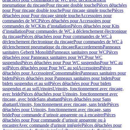
pneumatique du rinçage
Pour rinçage double touche
Pièces détachées
pour Pour rinçage double touche
Pour rinçage simple touche
Pièces
détachées pour Pour rinçage simple touche
Accessoires pour
commandes de WC
Pièces détachées pour Accessoires pour
commandes de WC
Kits d’installation
Pièces détachées pour Kits
d’installation
Pour commandes de WC à déclenchement électronique
du rinçage
Pièces détachées pour Pour commandes de WC à
déclenchement électronique du rinçage
Pour commandes de WC à
déclenchement pneumatique du rinçage
Raccordements
Panneaux
sanitaires Geberit Monolith
Panneaux sanitaires pour WC
Pièces
détachées pour Panneaux sanitaires pour WC
Pour WC
suspendus
Pièces détachées pour Pour WC suspendus
Pour WC au
sol
Pièces détachées pour Pour WC au sol
Accessoires
Pièces
détachées pour Accessoires
Consommables
Panneaux sanitaires pour
bidets
Pièces détachées pour Panneaux sanitaires pour bidets
Pour
bidets suspendus et au sol
Pièces détachées pour Pour bidets
suspendus et au sol
Urinoirs
Urinoirs, fonctionnement avec rinçage,
avec bride
Pièces détachées pour Urinoirs, fonctionnement avec
rinçage, avec bride
Sans abattant
Pièces détachées pour Sans
abattant
Urinoirs, fonctionnement avec rinçage, sans bride
Pièces
détachées pour Urinoirs, fonctionnement avec rinçage, sans
bride
Pour commande d’urinoir apparente ou à encastrer
Pièces
détachées pour Pour commande d’urinoir apparente ou à
encastrer
Avec commande d'urinoir intégrée
Pièces détachées pour