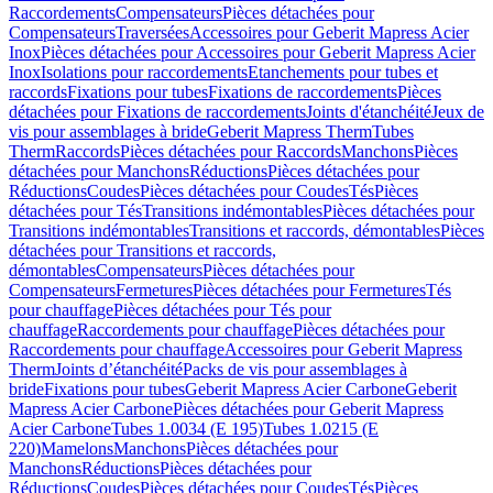
Raccordements
Compensateurs
Pièces détachées pour
Compensateurs
Traversées
Accessoires pour Geberit Mapress Acier
Inox
Pièces détachées pour Accessoires pour Geberit Mapress Acier
Inox
Isolations pour raccordements
Etanchements pour tubes et
raccords
Fixations pour tubes
Fixations de raccordements
Pièces
détachées pour Fixations de raccordements
Joints d'étanchéité
Jeux de
vis pour assemblages à bride
Geberit Mapress Therm
Tubes
Therm
Raccords
Pièces détachées pour Raccords
Manchons
Pièces
détachées pour Manchons
Réductions
Pièces détachées pour
Réductions
Coudes
Pièces détachées pour Coudes
Tés
Pièces
détachées pour Tés
Transitions indémontables
Pièces détachées pour
Transitions indémontables
Transitions et raccords, démontables
Pièces
détachées pour Transitions et raccords,
démontables
Compensateurs
Pièces détachées pour
Compensateurs
Fermetures
Pièces détachées pour Fermetures
Tés
pour chauffage
Pièces détachées pour Tés pour
chauffage
Raccordements pour chauffage
Pièces détachées pour
Raccordements pour chauffage
Accessoires pour Geberit Mapress
Therm
Joints d’étanchéité
Packs de vis pour assemblages à
bride
Fixations pour tubes
Geberit Mapress Acier Carbone
Geberit
Mapress Acier Carbone
Pièces détachées pour Geberit Mapress
Acier Carbone
Tubes 1.0034 (E 195)
Tubes 1.0215 (E
220)
Mamelons
Manchons
Pièces détachées pour
Manchons
Réductions
Pièces détachées pour
Réductions
Coudes
Pièces détachées pour Coudes
Tés
Pièces