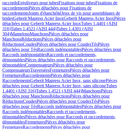
raccords
Enjoliveurs pour tubes
Fixations pour tubes
Fixations de
raccordements
Pièces détachées pour Fixations de
raccordements
Joints d'étanchéité
Jeux de vis pour assemblages de
brides
Geberit Mapress Acier Inox
Geberit Mapress Acier Inox
Pièces
détachées pour Geberit Mapress Acier Inox
Tubes 1.4401 (AISI
316)
Tubes 1.4521 (AISI 444)
Tubes 1.4301 (AISI
304)
Mamelons
Manchons
Pièces détachées pour
Manchons
Réductions
Pièces détachées pour
Réductions
Coudes
Pièces détachées pour Coudes
Tés
Pièces
détachées pour Tés
Raccords indémontables
Pièces détachées pour
Raccords indémontables
Raccords et raccordements,
démontables
Pièces détachées pour Raccords et raccordements,
démontables
Compensateurs
Pièces détachées pour
Compensateurs
Traversées
Fermetures
Pièces détachées pour
Fermetures
Raccordements
Pièces détachées pour
Raccordements
Geberit Mapress Acier Inox, sans silicone
Pièces
détachées pour Geberit Mapress Acier Inox, sans silicone
Tubes
1.4401 (AISI 316)
Tubes 1.4521 (AISI 444)
Manchons
Pièces
détachées pour Manchons
Réductions
Pièces détachées pour
Réductions
Coudes
Pièces détachées pour Coudes
Tés
Pièces
détachées pour Tés
Raccords indémontables
Pièces détachées pour
Raccords indémontables
Raccords et raccordements,
démontables
Pièces détachées pour Raccords et raccordements,
démontables
Fermetures
Pièces détachées pour
Fermetures
Raccordements
Pièces détachées pour