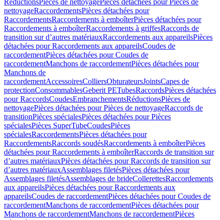
Réductions
Pièces de nettoyage
Pièces détachées pour Pièces de
nettoyage
Raccordements
Pièces détachées pour
Raccordements
Raccordements à emboîter
Pièces détachées pour
Raccordements à emboîter
Raccordements à griffes
Raccords de
transition sur d’autres matériaux
Raccordements aux appareils
Pièces
détachées pour Raccordements aux appareils
Coudes de
raccordement
Pièces détachées pour Coudes de
raccordement
Manchons de raccordement
Pièces détachées pour
Manchons de
raccordement
Accessoires
Colliers
Obturateurs
Joints
Capes de
protection
Consommables
Geberit PE
Tubes
Raccords
Pièces détachées
pour Raccords
Coudes
Embranchements
Réductions
Pièces de
nettoyage
Pièces détachées pour Pièces de nettoyage
Raccords de
transition
Pièces spéciales
Pièces détachées pour Pièces
spéciales
Pièces SuperTube
Coudes
Pièces
spéciales
Raccordements
Pièces détachées pour
Raccordements
Raccords soudés
Raccordements à emboîter
Pièces
détachées pour Raccordements à emboîter
Raccords de transition sur
d’autres matériaux
Pièces détachées pour Raccords de transition sur
d’autres matériaux
Assemblages filetés
Pièces détachées pour
Assemblages filetés
Assemblages de bride
Collerettes
Raccordements
aux appareils
Pièces détachées pour Raccordements aux
appareils
Coudes de raccordement
Pièces détachées pour Coudes de
raccordement
Manchons de raccordement
Pièces détachées pour
Manchons de raccordement
Manchons de raccordement
Pièces