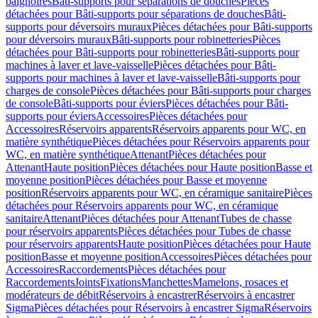
baignoires
Bâti-supports pour séparations de douches
Pièces
détachées pour Bâti-supports pour séparations de douches
Bâti-
supports pour déversoirs muraux
Pièces détachées pour Bâti-supports
pour déversoirs muraux
Bâti-supports pour robinetteries
Pièces
détachées pour Bâti-supports pour robinetteries
Bâti-supports pour
machines à laver et lave-vaisselle
Pièces détachées pour Bâti-
supports pour machines à laver et lave-vaisselle
Bâti-supports pour
charges de console
Pièces détachées pour Bâti-supports pour charges
de console
Bâti-supports pour éviers
Pièces détachées pour Bâti-
supports pour éviers
Accessoires
Pièces détachées pour
Accessoires
Réservoirs apparents
Réservoirs apparents pour WC, en
matière synthétique
Pièces détachées pour Réservoirs apparents pour
WC, en matière synthétique
Attenant
Pièces détachées pour
Attenant
Haute position
Pièces détachées pour Haute position
Basse et
moyenne position
Pièces détachées pour Basse et moyenne
position
Réservoirs apparents pour WC, en céramique sanitaire
Pièces
détachées pour Réservoirs apparents pour WC, en céramique
sanitaire
Attenant
Pièces détachées pour Attenant
Tubes de chasse
pour réservoirs apparents
Pièces détachées pour Tubes de chasse
pour réservoirs apparents
Haute position
Pièces détachées pour Haute
position
Basse et moyenne position
Accessoires
Pièces détachées pour
Accessoires
Raccordements
Pièces détachées pour
Raccordements
Joints
Fixations
Manchettes
Mamelons, rosaces et
modérateurs de débit
Réservoirs à encastrer
Réservoirs à encastrer
Sigma
Pièces détachées pour Réservoirs à encastrer Sigma
Réservoirs