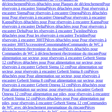
déclenchement
Pièces détachées pour Plaques de déclenchement
Pour
réservoirs à encastrer Sigma
Pièces détachées pour Pour réservoirs à
encastrer Sigma
Pour réservoirs à encastrer Omega
Pièces détachées
pour Pour réservoirs à encastrer Omega
Pour réservoirs à encastrer
Kappa
Pièces détachées pour Pour réservoirs à encastrer Kappa
Pour
réservoirs à encastrer Delta
Pièces détachées pour Pour réservoirs à
encastrer Delta
Pour les réservoirs à encastrer Twinline
Pièces
détachées pour Pour les réservoirs à encastrer Twinline
Pour
réservoirs à encastrer 300T
Pièces détachées pour Pour réservoirs à
encastrer 300T
Accessoires
Consommables
Commandes de WC à
déclenchement électronique du rinçage
Pièces détachées pour
Commandes de WC à déclenchement électronique du rinçage
Pour
alimentation sur secteur, pour réservoirs à encastrer Geberit Sigma
12 cm
Pièces détachées pour Pour alimentation sur secteur, pour
réservoirs à encastrer Geberit Sigma 12 cm
Pour alimentation sur
secteur, pour réservoirs à encastrer Geberit Sigma 8 cm
Pièces
détachées pour Pour alimentation sur secteur, pour réservoirs à
encastrer Geberit Sigma 8 cm
Pour alimentation sur secteur, pour
réservoirs à encastrer Geberit Omega 12 cm
Pièces détachées pour
Pour alimentation sur secteur, pour réservoirs à encastrer Geberit
Omega 12 cm
Pour alimentation par piles, pour réservoirs à encastrer
Geberit Sigma 12 cm
Pièces détachées pour Pour alimentation par
piles, pour réservoirs à encastrer Geberit Sigma 12 cm
Commandes
de WC avec déclenchement pneumatique du rinçage
Pièces
détachées pour Commandes de WC avec déclenchement