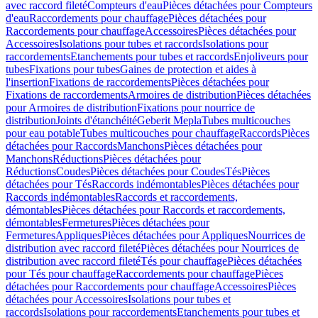
avec raccord fileté
Compteurs d'eau
Pièces détachées pour Compteurs
d'eau
Raccordements pour chauffage
Pièces détachées pour
Raccordements pour chauffage
Accessoires
Pièces détachées pour
Accessoires
Isolations pour tubes et raccords
Isolations pour
raccordements
Etanchements pour tubes et raccords
Enjoliveurs pour
tubes
Fixations pour tubes
Gaines de protection et aides à
l'insertion
Fixations de raccordements
Pièces détachées pour
Fixations de raccordements
Armoires de distribution
Pièces détachées
pour Armoires de distribution
Fixations pour nourrice de
distribution
Joints d'étanchéité
Geberit Mepla
Tubes multicouches
pour eau potable
Tubes multicouches pour chauffage
Raccords
Pièces
détachées pour Raccords
Manchons
Pièces détachées pour
Manchons
Réductions
Pièces détachées pour
Réductions
Coudes
Pièces détachées pour Coudes
Tés
Pièces
détachées pour Tés
Raccords indémontables
Pièces détachées pour
Raccords indémontables
Raccords et raccordements,
démontables
Pièces détachées pour Raccords et raccordements,
démontables
Fermetures
Pièces détachées pour
Fermetures
Appliques
Pièces détachées pour Appliques
Nourrices de
distribution avec raccord fileté
Pièces détachées pour Nourrices de
distribution avec raccord fileté
Tés pour chauffage
Pièces détachées
pour Tés pour chauffage
Raccordements pour chauffage
Pièces
détachées pour Raccordements pour chauffage
Accessoires
Pièces
détachées pour Accessoires
Isolations pour tubes et
raccords
Isolations pour raccordements
Etanchements pour tubes et