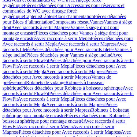
hygiénique
Pièces détachées pour Accessoires pour réservoirs et
commandes de WC avec rinçage forcé
hygiénique
Capteurs
Câbles
Blocs d’alimentation
Pièces détachées
pour Blocs d’alimentation
Composants réseau
Vannes
Vannes à siège
droit
Avec raccords à sertir Mapress
Vannes à siège droit pour
montage encastré
Pièces détachées pour Vannes à siège droit pour
montage encastré
Avec raccords à sertir Mepla
Pièces détachées pour
Avec raccords à sertir Mepla
Avec raccords à sertir Mapress
Avec
raccords filetés
Pièces détachées pour Avec raccords filetés
Vannes à
siège incliné
Pièces détachées pour Vannes à siège incliné
Avec
raccords à sertir FlowFit
Pièces détachées pour Avec raccords à sertir
FlowFit
Avec raccords à sertir Mepla
Pièces détachées pour Avec
raccords à sertir Mepla
Avec raccords à sertir Mapress
Pièces
détachées pour Avec raccords à sertir Mapress
Vannes de
prélèvement
Robinets de vidange
Robinets à boisseau
sphérique
Pièces détachées pour Robinets à boisseau sphérique
Avec
raccords à sertir FlowFit
Pièces détachées pour Avec raccords à sertir
FlowFit
Avec raccords à sertir Mepla
Pièces détachées pour Avec
raccords à sertir Mepla
Avec raccords à sertir Mapress
Pièces
détachées pour Avec raccords à sertir Mapress
Robinets à boisseau
sphérique pour montage encastré
Pièces détachées pour Robinets à
boisseau sphérique pour montage encastré
Avec raccords à sertir
FlowFit
Avec raccords à sertir Mepla
Avec raccords à sertir
Mapress
Pièces détachées pour Avec raccords à sertir Mapress
Avec