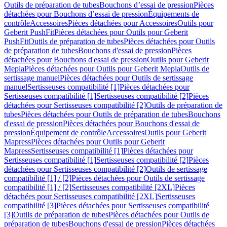
Outils de préparation de tubes
Bouchons d’essai de pression
Pièces
détachées pour Bouchons d’essai de pression
Équipements de
contrôle
Accessoires
Pièces détachées pour Accessoires
Outils pour
Geberit PushFit
Pièces détachées pour Outils pour Geberit
PushFit
Outils de préparation de tubes
Pièces détachées pour Outils
de préparation de tubes
Bouchons d'essai de pression
Pièces
détachées pour Bouchons d'essai de pression
Outils pour Geberit
Mepla
Pièces détachées pour Outils pour Geberit Mepla
Outils de
sertissage manuel
Pièces détachées pour Outils de sertissage
manuel
Sertisseuses compatibilité [1]
Pièces détachées pour
Sertisseuses compatibilité [1]
Sertisseuses compatibilité [2]
Pièces
détachées pour Sertisseuses compatibilité [2]
Outils de préparation de
tubes
Pièces détachées pour Outils de préparation de tubes
Bouchons
d'essai de pression
Pièces détachées pour Bouchons d'essai de
pression
Équipement de contrôle
Accessoires
Outils pour Geberit
Mapress
Pièces détachées pour Outils pour Geberit
Mapress
Sertisseuses compatibilité [1]
Pièces détachées pour
Sertisseuses compatibilité [1]
Sertisseuses compatibilité [2]
Pièces
détachées pour Sertisseuses compatibilité [2]
Outils de sertissage
compatibilité [1] / [2]
Pièces détachées pour Outils de sertissage
compatibilité [1] / [2]
Sertisseuses compatibilité [2XL]
Pièces
détachées pour Sertisseuses compatibilité [2XL]
Sertisseuses
compatibilité [3]
Pièces détachées pour Sertisseuses compatibilité
[3]
Outils de préparation de tubes
Pièces détachées pour Outils de
préparation de tubes
Bouchons d'essai de pression
Pièces détachées