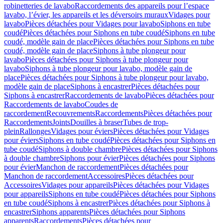
robinetteries de lavabo
Raccordements des appareils pour l’espace
lavabo, l’évier, les appareils et les déversoirs muraux
Vidages pour
lavabo
Pièces détachées pour Vidages pour lavabo
Siphons en tube
coudé
Pièces détachées pour Siphons en tube coudé
Siphons en tube
coudé, modèle gain de place
Pièces détachées pour Siphons en tube
coudé, modèle gain de place
Siphons à tube plongeur pour
lavabo
Pièces détachées pour Siphons à tube plongeur pour
lavabo
Siphons à tube plongeur pour lavabo, modèle gain de
place
Pièces détachées pour Siphons à tube plongeur pour lavabo,
modèle gain de place
Siphons à encastrer
Pièces détachées pour
Siphons à encastrer
Raccordements de lavabo
Pièces détachées pour
Raccordements de lavabo
Coudes de
raccordement
Recouvrements
Raccordements
Pièces détachées pour
Raccordements
Joints
Douilles à braser
Tubes de trop-
plein
Rallonges
Vidages pour éviers
Pièces détachées pour Vidages
pour éviers
Siphons en tube coudé
Pièces détachées pour Siphons en
tube coudé
Siphons à double chambre
Pièces détachées pour Siphons
à double chambre
Siphons pour évier
Pièces détachées pour Siphons
pour évier
Manchon de raccordement
Pièces détachées pour
Manchon de raccordement
Accessoires
Pièces détachées pour
Accessoires
Vidages pour appareils
Pièces détachées pour Vidages
pour appareils
Siphons en tube coudé
Pièces détachées pour Siphons
en tube coudé
Siphons à encastrer
Pièces détachées pour Siphons à
encastrer
Siphons apparents
Pièces détachées pour Siphons
apparents
Raccordements
Pièces détachées pour