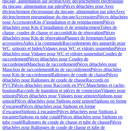
rinçage, alimentation sur secteur
Avec déclenchement électronique
du rinçage, alimentation par piles
Pièces détachées pour Avec
déclenchement électronique du rinçage, alimentation par piles
Avec
déclenchement pneumatique du rinçage
Accessoires
Pièces détachées
pour Accessoires
Kits d’installation et de remplacement
Pièces
détachées pour Kits d’installation et de remplacement
Tubes de
chasse, coudes de chasse et raccords
Kits de rénovation
Pièces
détachées pour Kits de rénovation
Plaques de fermeture
Autres
accessoires
Aides à la commande
Raccordements des appareils pour
WC, urinoirs et bidets
Vidages pour WC et vidoirs suspendus
Pièces
détachées pour Vidages pour WC et vidoirs suspendus
Coudes de
raccordement
Pièces détachées pour Coudes de
raccordement
Manchon de raccordement
Pièces détachées pour
Manchon de raccordement
Kits de raccordement
Pièces détachées
pour Kits de raccordement
Rallonges de coude de chasse
Pièces
détachées pour Rallonges de coude de chasse
Raccords en
PVC
Pièces détachées pour Raccords en PVC
Manchettes et cache-
boulons
Raccords de transition et pièces de connexion
Vidages pour
urinoirs
Pièces détachées pour Vidages pour urinoirs
Siphons pour
urinoir
Pièces détachées pour Siphons pour urinoir
Siphons en forme
d’escargot
Pièces détachées pour Siphons en forme
d’escargot
Siphons à encastrer
Pièces détachées pour Siphons à
encastrer
Siphons en tube coudé
Pièces détachées pour Siphons en
tube coudé
Rallonges de coude de chasse et tube de chasse
Pièces
détachées pour Rallonges de coude de chasse et tube de