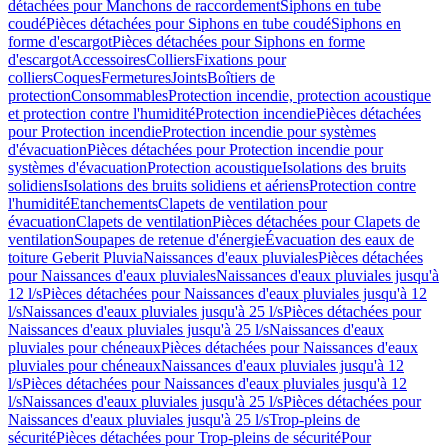
détachées pour Manchons de raccordement
Siphons en tube
coudé
Pièces détachées pour Siphons en tube coudé
Siphons en
forme d'escargot
Pièces détachées pour Siphons en forme
d'escargot
Accessoires
Colliers
Fixations pour
colliers
Coques
Fermetures
Joints
Boîtiers de
protection
Consommables
Protection incendie, protection acoustique
et protection contre l'humidité
Protection incendie
Pièces détachées
pour Protection incendie
Protection incendie pour systèmes
d'évacuation
Pièces détachées pour Protection incendie pour
systèmes d'évacuation
Protection acoustique
Isolations des bruits
solidiens
Isolations des bruits solidiens et aériens
Protection contre
l'humidité
Etanchements
Clapets de ventilation pour
évacuation
Clapets de ventilation
Pièces détachées pour Clapets de
ventilation
Soupapes de retenue d'énergie
Évacuation des eaux de
toiture Geberit Pluvia
Naissances d'eaux pluviales
Pièces détachées
pour Naissances d'eaux pluviales
Naissances d'eaux pluviales jusqu'à
12 l/s
Pièces détachées pour Naissances d'eaux pluviales jusqu'à 12
l/s
Naissances d'eaux pluviales jusqu'à 25 l/s
Pièces détachées pour
Naissances d'eaux pluviales jusqu'à 25 l/s
Naissances d'eaux
pluviales pour chéneaux
Pièces détachées pour Naissances d'eaux
pluviales pour chéneaux
Naissances d'eaux pluviales jusqu'à 12
l/s
Pièces détachées pour Naissances d'eaux pluviales jusqu'à 12
l/s
Naissances d'eaux pluviales jusqu'à 25 l/s
Pièces détachées pour
Naissances d'eaux pluviales jusqu'à 25 l/s
Trop-pleins de
sécurité
Pièces détachées pour Trop-pleins de sécurité
Pour