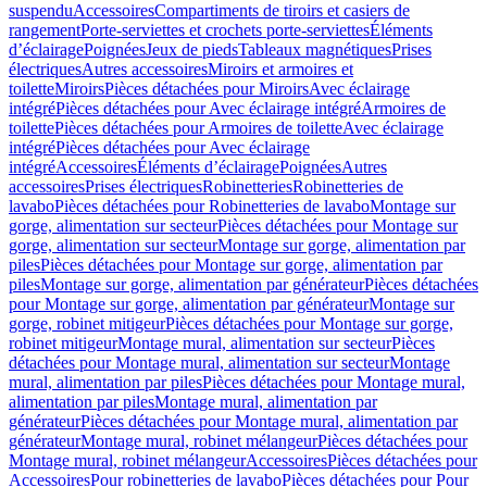
suspendu
Accessoires
Compartiments de tiroirs et casiers de
rangement
Porte-serviettes et crochets porte-serviettes
Éléments
d’éclairage
Poignées
Jeux de pieds
Tableaux magnétiques
Prises
électriques
Autres accessoires
Miroirs et armoires et
toilette
Miroirs
Pièces détachées pour Miroirs
Avec éclairage
intégré
Pièces détachées pour Avec éclairage intégré
Armoires de
toilette
Pièces détachées pour Armoires de toilette
Avec éclairage
intégré
Pièces détachées pour Avec éclairage
intégré
Accessoires
Éléments d’éclairage
Poignées
Autres
accessoires
Prises électriques
Robinetteries
Robinetteries de
lavabo
Pièces détachées pour Robinetteries de lavabo
Montage sur
gorge, alimentation sur secteur
Pièces détachées pour Montage sur
gorge, alimentation sur secteur
Montage sur gorge, alimentation par
piles
Pièces détachées pour Montage sur gorge, alimentation par
piles
Montage sur gorge, alimentation par générateur
Pièces détachées
pour Montage sur gorge, alimentation par générateur
Montage sur
gorge, robinet mitigeur
Pièces détachées pour Montage sur gorge,
robinet mitigeur
Montage mural, alimentation sur secteur
Pièces
détachées pour Montage mural, alimentation sur secteur
Montage
mural, alimentation par piles
Pièces détachées pour Montage mural,
alimentation par piles
Montage mural, alimentation par
générateur
Pièces détachées pour Montage mural, alimentation par
générateur
Montage mural, robinet mélangeur
Pièces détachées pour
Montage mural, robinet mélangeur
Accessoires
Pièces détachées pour
Accessoires
Pour robinetteries de lavabo
Pièces détachées pour Pour