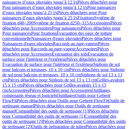
naissances d’eaux pluviales jusqu’à 12 l/s
Pièces détachées pour
Pour naissances d’eaux pluviales jusqu’à 12 l/s
Pour naissances
d’eaux pluviales jusqu’à 25 l/s
Pièces détachées pour Pour
naissances d’eaux pluviales jusqu’à 25 l/s
Fixations
Système de
fixation d40–200
Système de fixation d250–315
Accessoires
Pièces
détachées pour Accessoires
Pour naissances
Pièces détachées pour
Pour naissances
Pour fixations
Évacuation des eaux de toiture
conventionnelle
Naissances d'eaux pluviales
Pièces détachées pour
Naissances d'eaux pluviales
Raccords au pare-vapeur
Pièces
détachées pour Raccords au pare-vapeur
Accessoires
Pièces
détachées pour Accessoires
Évacuation des sols
Evacuation de
surface pour l'intérieur et l'extérieur
Pièces détachées pour
Evacuation de surface pour l'intérieur et l'extérieur
Siphons de sol
pour balcons et terrasses, 10 x 10 cm
Pièces détachées pour Siphons
de sol pour balcons et terrasses, 10 x 10 cm
Siphons de sol 13 x 13
cm
Pièces détachées pour Siphons de sol 13 x 13 cm
Grilles-avaloirs
15 x 15 cm
Pièces détachées pour Grilles-avaloirs 15 x 15
cm
Accessoires
Pièces détachées pour Accessoires
Outillages,
composants réseau et logiciels
Outillages
Outils pour Geberit
FlowFit
Pièces détachées pour Outils pour Geberit FlowFit
Outils de
sertissage manuel
Pièces détachées pour Outils de sertissage
manuel
Compatibilité des outils de sertissage [1]
Pièces détachées
pour Compatibilité des outils de sertissage [1]
Compatibilité des
outils de sertissage [2]
Pièces détachées pour Compatibilité des outils
de sertissage [2]
Outils de préparation de tubes
Pièces détachées pour