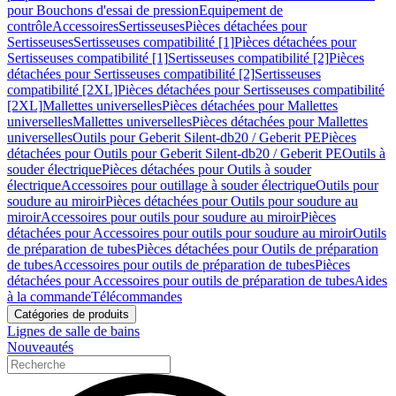
pour Bouchons d'essai de pression
Equipement de
contrôle
Accessoires
Sertisseuses
Pièces détachées pour
Sertisseuses
Sertisseuses compatibilité [1]
Pièces détachées pour
Sertisseuses compatibilité [1]
Sertisseuses compatibilité [2]
Pièces
détachées pour Sertisseuses compatibilité [2]
Sertisseuses
compatibilité [2XL]
Pièces détachées pour Sertisseuses compatibilité
[2XL]
Mallettes universelles
Pièces détachées pour Mallettes
universelles
Mallettes universelles
Pièces détachées pour Mallettes
universelles
Outils pour Geberit Silent-db20 / Geberit PE
Pièces
détachées pour Outils pour Geberit Silent-db20 / Geberit PE
Outils à
souder électrique
Pièces détachées pour Outils à souder
électrique
Accessoires pour outillage à souder électrique
Outils pour
soudure au miroir
Pièces détachées pour Outils pour soudure au
miroir
Accessoires pour outils pour soudure au miroir
Pièces
détachées pour Accessoires pour outils pour soudure au miroir
Outils
de préparation de tubes
Pièces détachées pour Outils de préparation
de tubes
Accessoires pour outils de préparation de tubes
Pièces
détachées pour Accessoires pour outils de préparation de tubes
Aides
à la commande
Télécommandes
Catégories de produits
Lignes de salle de bains
Nouveautés