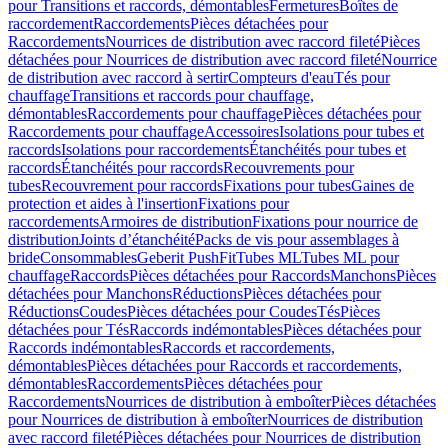
pour Transitions et raccords, démontables
Fermetures
Boîtes de
raccordement
Raccordements
Pièces détachées pour
Raccordements
Nourrices de distribution avec raccord fileté
Pièces
détachées pour Nourrices de distribution avec raccord fileté
Nourrice
de distribution avec raccord à sertir
Compteurs d'eau
Tés pour
chauffage
Transitions et raccords pour chauffage,
démontables
Raccordements pour chauffage
Pièces détachées pour
Raccordements pour chauffage
Accessoires
Isolations pour tubes et
raccords
Isolations pour raccordements
Étanchéités pour tubes et
raccords
Étanchéités pour raccords
Recouvrements pour
tubes
Recouvrement pour raccords
Fixations pour tubes
Gaines de
protection et aides à l'insertion
Fixations pour
raccordements
Armoires de distribution
Fixations pour nourrice de
distribution
Joints d’étanchéité
Packs de vis pour assemblages à
bride
Consommables
Geberit PushFit
Tubes ML
Tubes ML pour
chauffage
Raccords
Pièces détachées pour Raccords
Manchons
Pièces
détachées pour Manchons
Réductions
Pièces détachées pour
Réductions
Coudes
Pièces détachées pour Coudes
Tés
Pièces
détachées pour Tés
Raccords indémontables
Pièces détachées pour
Raccords indémontables
Raccords et raccordements,
démontables
Pièces détachées pour Raccords et raccordements,
démontables
Raccordements
Pièces détachées pour
Raccordements
Nourrices de distribution à emboîter
Pièces détachées
pour Nourrices de distribution à emboîter
Nourrices de distribution
avec raccord fileté
Pièces détachées pour Nourrices de distribution