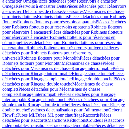
à encastrer Omega
Pièces détachées pour Réservoirs à encastrer
Omega
Réservoirs à encastrer Delta
Pièces détachées pour Réservoirs
à encastrer Delta
Tubes de chasse
Accessoires
Mécanismes de chasse
et robinets flotteurs
Robinets flotteurs
Pièces détachées pour Robinets
flotteurs
Robinets flotteurs pour réservoirs apparents
Pièces détachées
pour Robinets flotteurs pour réservoirs apparents
Robinets flotteurs
pour réservoirs à encastrer
Pièces détachées pour Robinets flotteurs
pour réservoirs à encastrer
Robinets flotteurs pour réservoirs en
céramique
Pièces détachées pour Robinets flotteurs pour réservoirs
en céramique
Robinets flotteurs pour réservoirs, universels
Pièces
détachées pour Robinets flotteurs pour réservoirs,
universels
Robinets flotteurs pour Monolith
Pièces détachées pour
Robinets flotteurs pour Monolith
Mécanismes de chasse
Pièces
détachées pour Mécanismes de chasse
Rinçage interrompable
Pièces
détachées pour Rinçage interrompable
Rinçage simple touche
Pièces
détachées pour Rinçage simple touche
Rinçage double touche
Pièces
détachées pour Rinçage double touche
Mécanismes de chasse
complets
Pièces détachées pour Mécanismes de chasse
complets
Rinçage interrompable
Pièces détachées pour Rinçage
interrompable
Rinçage simple touche
Pièces détachées pour Rinçage
simple touche
Rinçage double touche
Pièces détachées pour Rinçage
double touche
Systèmes de canalisation pour l’alimentation
Geberit
FlowFit
Tubes ML
Tubes ML pour chauffage
Raccords
Pièces
détachées pour Raccords
Manchons
Réductions
Coudes
Tés
Raccords
indémontables
Transitions et raccords, démontables
Pièces détachées