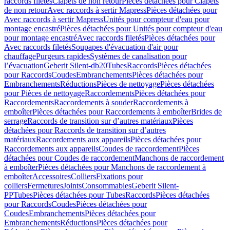
raccords filetés
Clapets de non retour
Pièces détachées pour Clapets
de non retour
Avec raccords à sertir Mapress
Pièces détachées pour
Avec raccords à sertir Mapress
Unités pour compteur d'eau pour
montage encastré
Pièces détachées pour Unités pour compteur d'eau
pour montage encastré
Avec raccords filetés
Pièces détachées pour
Avec raccords filetés
Soupapes d'évacuation d'air pour
chauffage
Purgeurs rapides
Systèmes de canalisation pour
l’évacuation
Geberit Silent-db20
Tubes
Raccords
Pièces détachées
pour Raccords
Coudes
Embranchements
Pièces détachées pour
Embranchements
Réductions
Pièces de nettoyage
Pièces détachées
pour Pièces de nettoyage
Raccordements
Pièces détachées pour
Raccordements
Raccordements à souder
Raccordements à
emboîter
Pièces détachées pour Raccordements à emboîter
Brides de
serrage
Raccords de transition sur d’autres matériaux
Pièces
détachées pour Raccords de transition sur d’autres
matériaux
Raccordements aux appareils
Pièces détachées pour
Raccordements aux appareils
Coudes de raccordement
Pièces
détachées pour Coudes de raccordement
Manchons de raccordement
à emboîter
Pièces détachées pour Manchons de raccordement à
emboîter
Accessoires
Colliers
Fixations pour
colliers
Fermetures
Joints
Consommables
Geberit Silent-
PP
Tubes
Pièces détachées pour Tubes
Raccords
Pièces détachées
pour Raccords
Coudes
Pièces détachées pour
Coudes
Embranchements
Pièces détachées pour
Embranchements
Réductions
Pièces détachées pour