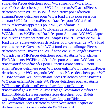
suspendus
Pièces détachées pour WC suspendus
WC à fond
creux
Pièces détachées pour WC à fond creux
WC au sol
Pièces
détachées pour WC au sol
WC à fond creux pour réservoir
attenant
Pièces détachées pour WC à fond creux pour réservoir
attenant
WC à fond creux
Pièces détachées pour WC à fond
creux
Réservoirs apparents pour WC, en céramique
sanitaire
Attenant
Abattants WC
Pièces détachées pour Abattants
WC
Abattants WC
Pièces détachées pour Abattants WC
WC adaptés
PMR
Pièces détachées pour WC adaptés PMR
Cuvettes de WC à
fond creux, surélevés
Pièces détachées pour Cuvettes de WC à fond
creux, surélevés
Cuvettes de WC à fond creux, rallongés
Pièces
détachées pour Cuvettes de WC à fond creux, rallongés
Abattants
WC adaptés PMR
Pièces détachées pour Abattants WC adaptés
PMR
Abattants WC
Pièces détachées pour Abattants WC
Lunettes
d’abattant
Pièces détachées pour Lunettes d’abattant
WC pour
enfants
Pièces détachées pour WC pour enfants
WC suspendus
Pièces
détachées pour WC suspendus
WC au sol
Pièces détachées pour WC
au sol
Abattants WC pour enfants
Pièces détachées pour Abattants
WC pour enfants
Abattants WC
Pièces détachées pour Abattants
WC
Lunettes d’abattant
Pièces détachées pour Lunettes
d’abattant
Siège à la turque
Avec rinçage
Accessoires
Matériel de
fixation
Bidets
Bidets suspendus
Pièces détachées pour Bidets
suspendus
Bidets au sol
Pièces détachées pour Bidets au
sol
Accessoires
Pièces détachées pour Accessoires
Plaques de
déclenchement et commandes de WC
Plaques de