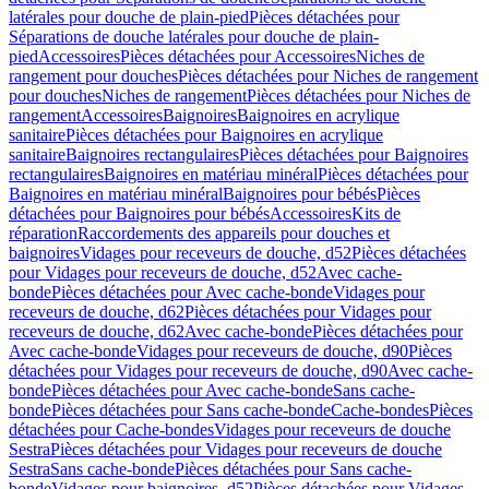
latérales pour douche de plain-pied
Pièces détachées pour
Séparations de douche latérales pour douche de plain-
pied
Accessoires
Pièces détachées pour Accessoires
Niches de
rangement pour douches
Pièces détachées pour Niches de rangement
pour douches
Niches de rangement
Pièces détachées pour Niches de
rangement
Accessoires
Baignoires
Baignoires en acrylique
sanitaire
Pièces détachées pour Baignoires en acrylique
sanitaire
Baignoires rectangulaires
Pièces détachées pour Baignoires
rectangulaires
Baignoires en matériau minéral
Pièces détachées pour
Baignoires en matériau minéral
Baignoires pour bébés
Pièces
détachées pour Baignoires pour bébés
Accessoires
Kits de
réparation
Raccordements des appareils pour douches et
baignoires
Vidages pour receveurs de douche, d52
Pièces détachées
pour Vidages pour receveurs de douche, d52
Avec cache-
bonde
Pièces détachées pour Avec cache-bonde
Vidages pour
receveurs de douche, d62
Pièces détachées pour Vidages pour
receveurs de douche, d62
Avec cache-bonde
Pièces détachées pour
Avec cache-bonde
Vidages pour receveurs de douche, d90
Pièces
détachées pour Vidages pour receveurs de douche, d90
Avec cache-
bonde
Pièces détachées pour Avec cache-bonde
Sans cache-
bonde
Pièces détachées pour Sans cache-bonde
Cache-bondes
Pièces
détachées pour Cache-bondes
Vidages pour receveurs de douche
Sestra
Pièces détachées pour Vidages pour receveurs de douche
Sestra
Sans cache-bonde
Pièces détachées pour Sans cache-
bonde
Vidages pour baignoires, d52
Pièces détachées pour Vidages