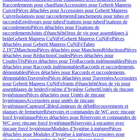
Raccordements pour chauffage
Accessoires pour Geberit Mapress
Cuivre
Pièces détachées pour Accessoires pour Geberit Mapress
Cuivre
Isolations pour raccordements
Etanchements pour tubes et
raccords
Enjoliveurs pour tubes
Fixations pour tubes
Fixations de
raccordements
Pièces détachées pour Fixations de
raccordements
Joints d'étanchéité
Jeux de vis pour assemblages à
bride
Geberit Mapress CuNiFe
Geberit Mapress CuNiFe
Pièces
détachées pour Geberit Mapress CuNiFe
Tubes
2.1972
Manchons
Pièces détachées pour Manchons
Réductions
Pièces
détachées pour Réductions
Coudes
Pièces détachées pour
Coudes
Tés
Pièces détachées pour Tés
Raccords indémontables
Pièces
détachées pour Raccords indémontables
Raccords et raccordements,
démontables
Pièces détachées pour Raccords et raccordements,
démontables
Traversées
Pièces détachées pour Traversées
Accessoires
pour Geberit Mapress CuNiFe
Joints d'étanchéité
Jeux de vis pour
assemblages de brides
Système d’hygiène Geberit
Unités de rinçage
hygiéniques
Pièces détachées pour Unités de rinçage
hygiéniques
Accessoires pour unités de rinçage
hygiéniques
Capteurs
Câbles
Limiteurs de débit
Recouvrements et
plaques de fermeture
Réservoirs et commandes de WC avec rinçage
forcé hygiénique
Pièces détachées pour Réservoirs et commandes de
WC avec rinçage forcé hygiénique
Réservoirs à encastrer avec
rinçage forcé hygiénique
Modules d’hygiène à intégrer
Pièces
détachées pour Modules d’hygiène à intégrer
Accessoires pour
réservoirs et commandes de WC avec rinçage forcé