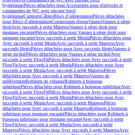
hygiénique
Pièces détachées pour Accessoires pour réservoirs et
commandes de WC avec rinçage forcé
hygiénique
Capteurs
Câbles
Blocs d’alimentation
Pièces détachées
pour Blocs d’alimentation
Composants réseau
Vannes
Vannes à siège
droit
Avec raccords à sertir Mapress
Vannes à siège droit pour
montage encastré
Pièces détachées pour Vannes à siège droit pour
montage encastré
Avec raccords à sertir Mepla
Pièces détachées pour
Avec raccords à sertir Mepla
Avec raccords à sertir Mapress
Avec
raccords filetés
Pièces détachées pour Avec raccords filetés
Vannes à
siège incliné
Pièces détachées pour Vannes à siège incliné
Avec
raccords à sertir FlowFit
Pièces détachées pour Avec raccords à sertir
FlowFit
Avec raccords à sertir Mepla
Pièces détachées pour Avec
raccords à sertir Mepla
Avec raccords à sertir Mapress
Pièces
détachées pour Avec raccords à sertir Mapress
Vannes de
prélèvement
Robinets de vidange
Robinets à boisseau
sphérique
Pièces détachées pour Robinets à boisseau sphérique
Avec
raccords à sertir FlowFit
Pièces détachées pour Avec raccords à sertir
FlowFit
Avec raccords à sertir Mepla
Pièces détachées pour Avec
raccords à sertir Mepla
Avec raccords à sertir Mapress
Pièces
détachées pour Avec raccords à sertir Mapress
Robinets à boisseau
sphérique pour montage encastré
Pièces détachées pour Robinets à
boisseau sphérique pour montage encastré
Avec raccords à sertir
FlowFit
Avec raccords à sertir Mepla
Avec raccords à sertir
Mapress
Pièces détachées pour Avec raccords à sertir Mapress
Avec