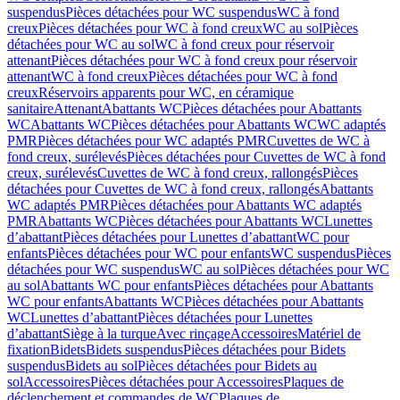
suspendus
Pièces détachées pour WC suspendus
WC à fond
creux
Pièces détachées pour WC à fond creux
WC au sol
Pièces
détachées pour WC au sol
WC à fond creux pour réservoir
attenant
Pièces détachées pour WC à fond creux pour réservoir
attenant
WC à fond creux
Pièces détachées pour WC à fond
creux
Réservoirs apparents pour WC, en céramique
sanitaire
Attenant
Abattants WC
Pièces détachées pour Abattants
WC
Abattants WC
Pièces détachées pour Abattants WC
WC adaptés
PMR
Pièces détachées pour WC adaptés PMR
Cuvettes de WC à
fond creux, surélevés
Pièces détachées pour Cuvettes de WC à fond
creux, surélevés
Cuvettes de WC à fond creux, rallongés
Pièces
détachées pour Cuvettes de WC à fond creux, rallongés
Abattants
WC adaptés PMR
Pièces détachées pour Abattants WC adaptés
PMR
Abattants WC
Pièces détachées pour Abattants WC
Lunettes
d’abattant
Pièces détachées pour Lunettes d’abattant
WC pour
enfants
Pièces détachées pour WC pour enfants
WC suspendus
Pièces
détachées pour WC suspendus
WC au sol
Pièces détachées pour WC
au sol
Abattants WC pour enfants
Pièces détachées pour Abattants
WC pour enfants
Abattants WC
Pièces détachées pour Abattants
WC
Lunettes d’abattant
Pièces détachées pour Lunettes
d’abattant
Siège à la turque
Avec rinçage
Accessoires
Matériel de
fixation
Bidets
Bidets suspendus
Pièces détachées pour Bidets
suspendus
Bidets au sol
Pièces détachées pour Bidets au
sol
Accessoires
Pièces détachées pour Accessoires
Plaques de
déclenchement et commandes de WC
Plaques de