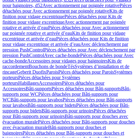
pour baignoires, d52
Avec actionnement par poignée rotative
Pièces
détachées pour Avec actionnement par poignée rotative
Kits de
finition pour vidage excentrique
Pièces détachées pour Kits de
finition pour vidage excentrique
Avec actionnement par poignée
rotative et arrivée d’eau
Pièces détachées pour Avec actionnement
par poignée rotative et arrivée d’eau
Kits de finition pour vidage
excentrique et arrivée d’eau
Pièces détachées pour Kits de finition
pour vidage excentrique et arrivée d’eau
Avec déclenchement par
pression PushControl
Pièces détachées pour Avec déclenchement par
pression PushControl
Avec cache-bonde
Pièces détachées pour Avec
cache-bonde
Accessoires pour vidages pour baignoires
Kits de
raccordement
Bouchons de bonde
Tés
Systèmes d’installation et de
rinçage
Geberit Duofix
Parois
Pièces détachées pour Parois
Systèmes
porteurs
Pièces détachées pour Systèmes
porteurs
Habillages
Accessoires
Pièces détachées pour
Accessoires
Bâti-supports
Pièces détachées pour Bâti-supports
Bâti-
supports pour WC
Pièces détachées pour Bâti-supports pour
WC
Bâti-supports pour lavabos
Pièces détachées pour Bâti-supports
pour lavabos
Bâti-supports pour bidets
Pièces détachées pour Bâti-
supports pour bidets
Bâti-supports pour urinoirs
Pièces détachées
pour Bâti-supports pour urinoirs
Bâti-supports pour douches avec
évacuation murale
Pièces détachées pour Bâti-supports pour douches
avec évacuation murale
Bâti-supports pour douches et
baignoires
Pièces détachées pour Bâti-supports pour douches et