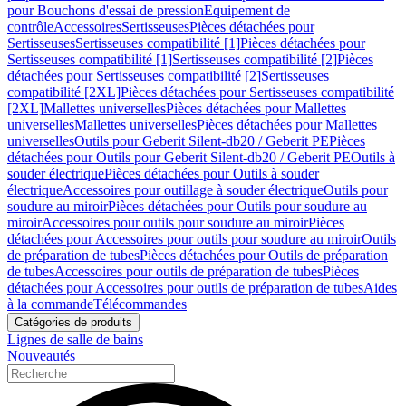
pour Bouchons d'essai de pression
Equipement de
contrôle
Accessoires
Sertisseuses
Pièces détachées pour
Sertisseuses
Sertisseuses compatibilité [1]
Pièces détachées pour
Sertisseuses compatibilité [1]
Sertisseuses compatibilité [2]
Pièces
détachées pour Sertisseuses compatibilité [2]
Sertisseuses
compatibilité [2XL]
Pièces détachées pour Sertisseuses compatibilité
[2XL]
Mallettes universelles
Pièces détachées pour Mallettes
universelles
Mallettes universelles
Pièces détachées pour Mallettes
universelles
Outils pour Geberit Silent-db20 / Geberit PE
Pièces
détachées pour Outils pour Geberit Silent-db20 / Geberit PE
Outils à
souder électrique
Pièces détachées pour Outils à souder
électrique
Accessoires pour outillage à souder électrique
Outils pour
soudure au miroir
Pièces détachées pour Outils pour soudure au
miroir
Accessoires pour outils pour soudure au miroir
Pièces
détachées pour Accessoires pour outils pour soudure au miroir
Outils
de préparation de tubes
Pièces détachées pour Outils de préparation
de tubes
Accessoires pour outils de préparation de tubes
Pièces
détachées pour Accessoires pour outils de préparation de tubes
Aides
à la commande
Télécommandes
Catégories de produits
Lignes de salle de bains
Nouveautés