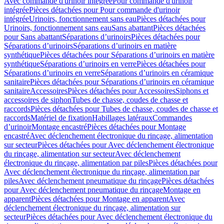
Avec commande d'urinoir intégrée
Pour commande d'urinoir
intégrée
Pièces détachées pour Pour commande d'urinoir
intégrée
Urinoirs, fonctionnement sans eau
Pièces détachées pour
Urinoirs, fonctionnement sans eau
Sans abattant
Pièces détachées
pour Sans abattant
Séparations d’urinoirs
Pièces détachées pour
Séparations d’urinoirs
Séparations d’urinoirs en matière
synthétique
Pièces détachées pour Séparations d’urinoirs en matière
synthétique
Séparations d’urinoirs en verre
Pièces détachées pour
Séparations d’urinoirs en verre
Séparations d’urinoirs en céramique
sanitaire
Pièces détachées pour Séparations d’urinoirs en céramique
sanitaire
Accessoires
Pièces détachées pour Accessoires
Siphons et
accessoires de siphon
Tubes de chasse, coudes de chasse et
raccords
Pièces détachées pour Tubes de chasse, coudes de chasse et
raccords
Matériel de fixation
Habillages latéraux
Commandes
dʼurinoir
Montage encastré
Pièces détachées pour Montage
encastré
Avec déclenchement électronique du rinçage, alimentation
sur secteur
Pièces détachées pour Avec déclenchement électronique
du rinçage, alimentation sur secteur
Avec déclenchement
électronique du rinçage, alimentation par piles
Pièces détachées pour
Avec déclenchement électronique du rinçage, alimentation par
piles
Avec déclenchement pneumatique du rinçage
Pièces détachées
pour Avec déclenchement pneumatique du rinçage
Montage en
apparent
Pièces détachées pour Montage en apparent
Avec
déclenchement électronique du rinçage, alimentation sur
secteur
Pièces détachées pour Avec déclenchement électronique du