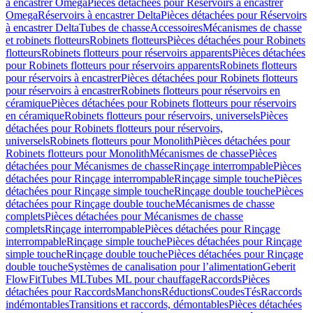
à encastrer Omega
Pièces détachées pour Réservoirs à encastrer
Omega
Réservoirs à encastrer Delta
Pièces détachées pour Réservoirs
à encastrer Delta
Tubes de chasse
Accessoires
Mécanismes de chasse
et robinets flotteurs
Robinets flotteurs
Pièces détachées pour Robinets
flotteurs
Robinets flotteurs pour réservoirs apparents
Pièces détachées
pour Robinets flotteurs pour réservoirs apparents
Robinets flotteurs
pour réservoirs à encastrer
Pièces détachées pour Robinets flotteurs
pour réservoirs à encastrer
Robinets flotteurs pour réservoirs en
céramique
Pièces détachées pour Robinets flotteurs pour réservoirs
en céramique
Robinets flotteurs pour réservoirs, universels
Pièces
détachées pour Robinets flotteurs pour réservoirs,
universels
Robinets flotteurs pour Monolith
Pièces détachées pour
Robinets flotteurs pour Monolith
Mécanismes de chasse
Pièces
détachées pour Mécanismes de chasse
Rinçage interrompable
Pièces
détachées pour Rinçage interrompable
Rinçage simple touche
Pièces
détachées pour Rinçage simple touche
Rinçage double touche
Pièces
détachées pour Rinçage double touche
Mécanismes de chasse
complets
Pièces détachées pour Mécanismes de chasse
complets
Rinçage interrompable
Pièces détachées pour Rinçage
interrompable
Rinçage simple touche
Pièces détachées pour Rinçage
simple touche
Rinçage double touche
Pièces détachées pour Rinçage
double touche
Systèmes de canalisation pour l’alimentation
Geberit
FlowFit
Tubes ML
Tubes ML pour chauffage
Raccords
Pièces
détachées pour Raccords
Manchons
Réductions
Coudes
Tés
Raccords
indémontables
Transitions et raccords, démontables
Pièces détachées