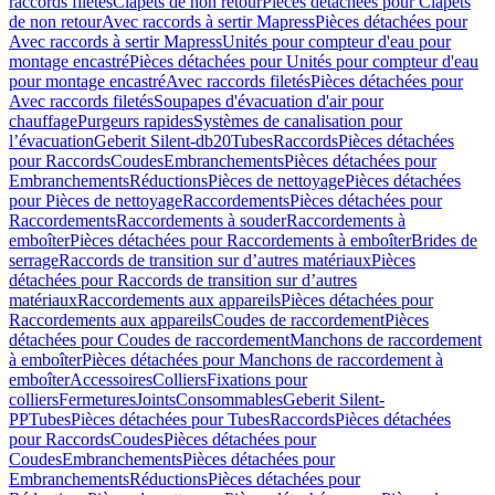
raccords filetés
Clapets de non retour
Pièces détachées pour Clapets
de non retour
Avec raccords à sertir Mapress
Pièces détachées pour
Avec raccords à sertir Mapress
Unités pour compteur d'eau pour
montage encastré
Pièces détachées pour Unités pour compteur d'eau
pour montage encastré
Avec raccords filetés
Pièces détachées pour
Avec raccords filetés
Soupapes d'évacuation d'air pour
chauffage
Purgeurs rapides
Systèmes de canalisation pour
l’évacuation
Geberit Silent-db20
Tubes
Raccords
Pièces détachées
pour Raccords
Coudes
Embranchements
Pièces détachées pour
Embranchements
Réductions
Pièces de nettoyage
Pièces détachées
pour Pièces de nettoyage
Raccordements
Pièces détachées pour
Raccordements
Raccordements à souder
Raccordements à
emboîter
Pièces détachées pour Raccordements à emboîter
Brides de
serrage
Raccords de transition sur d’autres matériaux
Pièces
détachées pour Raccords de transition sur d’autres
matériaux
Raccordements aux appareils
Pièces détachées pour
Raccordements aux appareils
Coudes de raccordement
Pièces
détachées pour Coudes de raccordement
Manchons de raccordement
à emboîter
Pièces détachées pour Manchons de raccordement à
emboîter
Accessoires
Colliers
Fixations pour
colliers
Fermetures
Joints
Consommables
Geberit Silent-
PP
Tubes
Pièces détachées pour Tubes
Raccords
Pièces détachées
pour Raccords
Coudes
Pièces détachées pour
Coudes
Embranchements
Pièces détachées pour
Embranchements
Réductions
Pièces détachées pour