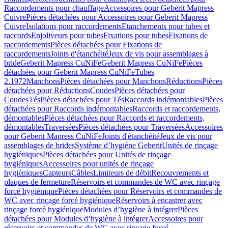
Raccordements pour chauffage
Accessoires pour Geberit Mapress
Cuivre
Pièces détachées pour Accessoires pour Geberit Mapress
Cuivre
Isolations pour raccordements
Etanchements pour tubes et
raccords
Enjoliveurs pour tubes
Fixations pour tubes
Fixations de
raccordements
Pièces détachées pour Fixations de
raccordements
Joints d'étanchéité
Jeux de vis pour assemblages à
bride
Geberit Mapress CuNiFe
Geberit Mapress CuNiFe
Pièces
détachées pour Geberit Mapress CuNiFe
Tubes
2.1972
Manchons
Pièces détachées pour Manchons
Réductions
Pièces
détachées pour Réductions
Coudes
Pièces détachées pour
Coudes
Tés
Pièces détachées pour Tés
Raccords indémontables
Pièces
détachées pour Raccords indémontables
Raccords et raccordements,
démontables
Pièces détachées pour Raccords et raccordements,
démontables
Traversées
Pièces détachées pour Traversées
Accessoires
pour Geberit Mapress CuNiFe
Joints d'étanchéité
Jeux de vis pour
assemblages de brides
Système d’hygiène Geberit
Unités de rinçage
hygiéniques
Pièces détachées pour Unités de rinçage
hygiéniques
Accessoires pour unités de rinçage
hygiéniques
Capteurs
Câbles
Limiteurs de débit
Recouvrements et
plaques de fermeture
Réservoirs et commandes de WC avec rinçage
forcé hygiénique
Pièces détachées pour Réservoirs et commandes de
WC avec rinçage forcé hygiénique
Réservoirs à encastrer avec
rinçage forcé hygiénique
Modules d’hygiène à intégrer
Pièces
détachées pour Modules d’hygiène à intégrer
Accessoires pour
réservoirs et commandes de WC avec rinçage forcé