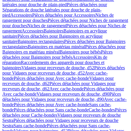
latérales pour douche de plain-pied
Pièces détachées pour
Séparations de douche latérales pour douche de plain-
pied
Accessoires
Pièces détachées pour Accessoires
Niches de
rangement pour douches
Pièces détachées pour Niches de rangement
pour douches
Niches de rangement
Pièces détachées pour Niches de
rangement
Accessoires
Baignoires
Baignoires en acrylique
sanitaire
Pièces détachées pour Baignoires en acrylique
sanitaire
Baignoires rectangulaires
Pièces détachées pour Baignoires
rectangulaires
Baignoires en matériau minéral
Pièces détachées pour
Baignoires en matériau minéral
Baignoires pour bébés
Pièces
détachées pour Baignoires pour bébés
Accessoires
Kits de
réparation
Raccordements des appareils pour douches et
baignoires
Vidages pour receveurs de douche, d52
Pièces détachées
pour Vidages pour receveurs de douche, d52
Avec cache-
bonde
Pièces détachées pour Avec cache-bonde
Vidages pour
receveurs de douche, d62
Pièces détachées pour Vidages pour
receveurs de douche, d62
Avec cache-bonde
Pièces détachées pour
Avec cache-bonde
Vidages pour receveurs de douche, d90
Pièces
détachées pour Vidages pour receveurs de douche, d90
Avec cache-
bonde
Pièces détachées pour Avec cache-bonde
Sans cache-
bonde
Pièces détachées pour Sans cache-bonde
Cache-bondes
Pièces
détachées pour Cache-bondes
Vidages pour receveurs de douche
Sestra
Pièces détachées pour Vidages pour receveurs de douche
Sestra
Sans cache-bonde
Pièces détachées pour Sans cache-
bonde
Vidages pour baignoires, d52
Pièces détachées pour Vidages