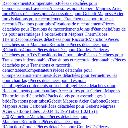
Raccordements
Compensateurs
Pièces détachées pour
Compensateurs
Traversées
Accessoires pour Geberit Mapress Acier
Inox
Pièces détachées pour Accessoires pour Geberit Mapress Acier
Inox
Isolations pour raccordements
Etanchements pour tubes et
raccords
Fixations pour tubes
Fixations de raccordements
Pièces
détachées pour Fixations de raccordements
Joints d'étanchéité
Jeux de
vis pour assemblages à bride
Geberit Mapress Therm
Tubes
Therm
Raccords
Pièces détachées pour Raccords
Manchons
Pièces
détachées pour Manchons
Réductions
Pièces détachées pour
Réductions
Coudes
Pièces détachées pour Coudes
Tés
Pièces
détachées pour Tés
Transitions indémontables
Pièces détachées pour
Transitions indémontables
Transitions et raccords, démontables
Pièces
détachées pour Transitions et raccords,
démontables
Compensateurs
Pièces détachées pour
Compensateurs
Fermetures
Pièces détachées pour Fermetures
Tés
pour chauffage
Pièces détachées pour Tés pour
chauffage
Raccordements pour chauffage
Pièces détachées pour
Raccordements pour chauffage
Accessoires pour Geberit Mapress
Therm
Joints d’étanchéité
Packs de vis pour assemblages à
bride
Fixations pour tubes
Geberit Mapress Acier Carbone
Geberit
Mapress Acier Carbone
Pièces détachées pour Geberit Mapress
Acier Carbone
Tubes 1.0034 (E 195)
Tubes 1.0215 (E
220)
Mamelons
Manchons
Pièces détachées pour
Manchons
Réductions
Pièces détachées pour
Réductions
Coudes
Pièces détachées pour Coudes
Tés
Pièces