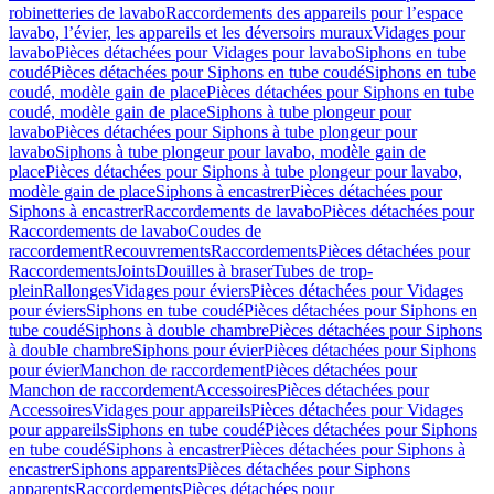
robinetteries de lavabo
Raccordements des appareils pour l’espace
lavabo, l’évier, les appareils et les déversoirs muraux
Vidages pour
lavabo
Pièces détachées pour Vidages pour lavabo
Siphons en tube
coudé
Pièces détachées pour Siphons en tube coudé
Siphons en tube
coudé, modèle gain de place
Pièces détachées pour Siphons en tube
coudé, modèle gain de place
Siphons à tube plongeur pour
lavabo
Pièces détachées pour Siphons à tube plongeur pour
lavabo
Siphons à tube plongeur pour lavabo, modèle gain de
place
Pièces détachées pour Siphons à tube plongeur pour lavabo,
modèle gain de place
Siphons à encastrer
Pièces détachées pour
Siphons à encastrer
Raccordements de lavabo
Pièces détachées pour
Raccordements de lavabo
Coudes de
raccordement
Recouvrements
Raccordements
Pièces détachées pour
Raccordements
Joints
Douilles à braser
Tubes de trop-
plein
Rallonges
Vidages pour éviers
Pièces détachées pour Vidages
pour éviers
Siphons en tube coudé
Pièces détachées pour Siphons en
tube coudé
Siphons à double chambre
Pièces détachées pour Siphons
à double chambre
Siphons pour évier
Pièces détachées pour Siphons
pour évier
Manchon de raccordement
Pièces détachées pour
Manchon de raccordement
Accessoires
Pièces détachées pour
Accessoires
Vidages pour appareils
Pièces détachées pour Vidages
pour appareils
Siphons en tube coudé
Pièces détachées pour Siphons
en tube coudé
Siphons à encastrer
Pièces détachées pour Siphons à
encastrer
Siphons apparents
Pièces détachées pour Siphons
apparents
Raccordements
Pièces détachées pour