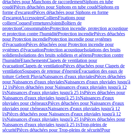
détachées pour Manchons de raccordement
Siphons en tube
coudé
Pièces détachées pour Siphons en tube coudé
Siphons en
forme d'escargot
Pièces détachées pour Siphons en forme
d'escargot
Accessoires
Colliers
Fixations pour
colliers
Coques
Fermetures
Joints
Boîtiers de
protection
Consommables
Protection incendie, protection acoustique
et protection contre l'humidité
Protection incendie
Pièces détachées
pour Protection incendie
Protection incendie pour systèmes
d'évacuation
Pièces détachées pour Protection incendie pour
systèmes d'évacuation
Protection acoustique
Isolations des bruits
solidiens
Isolations des bruits solidiens et aériens
Protection contre
l'humidité
Etanchements
Clapets de ventilation pour
évacuation
Clapets de ventilation
Pièces détachées pour Clapets de
ventilation
Soupapes de retenue d'énergie
Évacuation des eaux de
toiture Geberit Pluvia
Naissances d'eaux pluviales
Pièces détachées
pour Naissances d'eaux pluviales
Naissances d'eaux pluviales jusqu'à
12 l/s
Pièces détachées pour Naissances d'eaux pluviales jusqu'à 12
l/s
Naissances d'eaux pluviales jusqu'à 25 l/s
Pièces détachées pour
Naissances d'eaux pluviales jusqu'à 25 l/s
Naissances d'eaux
pluviales pour chéneaux
Pièces détachées pour Naissances d'eaux
pluviales pour chéneaux
Naissances d'eaux pluviales jusqu'à 12
l/s
Pièces détachées pour Naissances d'eaux pluviales jusqu'à 12
l/s
Naissances d'eaux pluviales jusqu'à 25 l/s
Pièces détachées pour
Naissances d'eaux pluviales jusqu'à 25 l/s
Trop-pleins de
sécurité
Pièces détachées pour Trop-pleins de sécurité
Pour