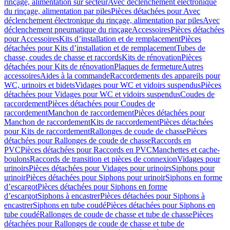
rinçage, alimentation sur secteur
Avec déclenchement électronique
du rinçage, alimentation par piles
Pièces détachées pour Avec
déclenchement électronique du rinçage, alimentation par piles
Avec
déclenchement pneumatique du rinçage
Accessoires
Pièces détachées
pour Accessoires
Kits d’installation et de remplacement
Pièces
détachées pour Kits d’installation et de remplacement
Tubes de
chasse, coudes de chasse et raccords
Kits de rénovation
Pièces
détachées pour Kits de rénovation
Plaques de fermeture
Autres
accessoires
Aides à la commande
Raccordements des appareils pour
WC, urinoirs et bidets
Vidages pour WC et vidoirs suspendus
Pièces
détachées pour Vidages pour WC et vidoirs suspendus
Coudes de
raccordement
Pièces détachées pour Coudes de
raccordement
Manchon de raccordement
Pièces détachées pour
Manchon de raccordement
Kits de raccordement
Pièces détachées
pour Kits de raccordement
Rallonges de coude de chasse
Pièces
détachées pour Rallonges de coude de chasse
Raccords en
PVC
Pièces détachées pour Raccords en PVC
Manchettes et cache-
boulons
Raccords de transition et pièces de connexion
Vidages pour
urinoirs
Pièces détachées pour Vidages pour urinoirs
Siphons pour
urinoir
Pièces détachées pour Siphons pour urinoir
Siphons en forme
d’escargot
Pièces détachées pour Siphons en forme
d’escargot
Siphons à encastrer
Pièces détachées pour Siphons à
encastrer
Siphons en tube coudé
Pièces détachées pour Siphons en
tube coudé
Rallonges de coude de chasse et tube de chasse
Pièces
détachées pour Rallonges de coude de chasse et tube de