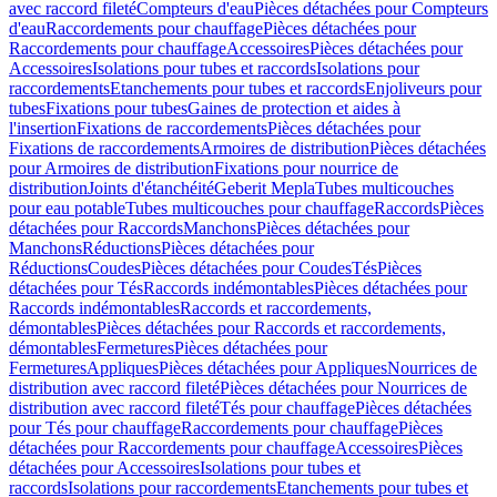
avec raccord fileté
Compteurs d'eau
Pièces détachées pour Compteurs
d'eau
Raccordements pour chauffage
Pièces détachées pour
Raccordements pour chauffage
Accessoires
Pièces détachées pour
Accessoires
Isolations pour tubes et raccords
Isolations pour
raccordements
Etanchements pour tubes et raccords
Enjoliveurs pour
tubes
Fixations pour tubes
Gaines de protection et aides à
l'insertion
Fixations de raccordements
Pièces détachées pour
Fixations de raccordements
Armoires de distribution
Pièces détachées
pour Armoires de distribution
Fixations pour nourrice de
distribution
Joints d'étanchéité
Geberit Mepla
Tubes multicouches
pour eau potable
Tubes multicouches pour chauffage
Raccords
Pièces
détachées pour Raccords
Manchons
Pièces détachées pour
Manchons
Réductions
Pièces détachées pour
Réductions
Coudes
Pièces détachées pour Coudes
Tés
Pièces
détachées pour Tés
Raccords indémontables
Pièces détachées pour
Raccords indémontables
Raccords et raccordements,
démontables
Pièces détachées pour Raccords et raccordements,
démontables
Fermetures
Pièces détachées pour
Fermetures
Appliques
Pièces détachées pour Appliques
Nourrices de
distribution avec raccord fileté
Pièces détachées pour Nourrices de
distribution avec raccord fileté
Tés pour chauffage
Pièces détachées
pour Tés pour chauffage
Raccordements pour chauffage
Pièces
détachées pour Raccordements pour chauffage
Accessoires
Pièces
détachées pour Accessoires
Isolations pour tubes et
raccords
Isolations pour raccordements
Etanchements pour tubes et