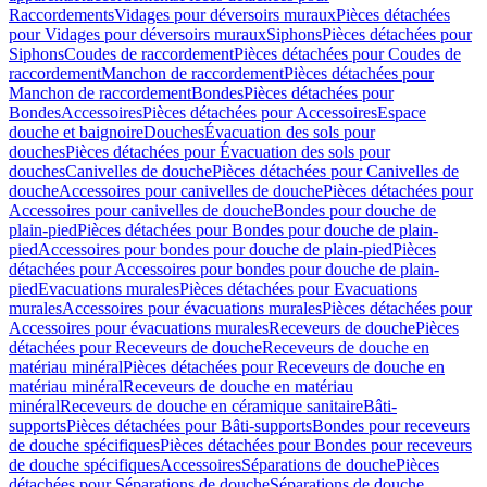
Raccordements
Vidages pour déversoirs muraux
Pièces détachées
pour Vidages pour déversoirs muraux
Siphons
Pièces détachées pour
Siphons
Coudes de raccordement
Pièces détachées pour Coudes de
raccordement
Manchon de raccordement
Pièces détachées pour
Manchon de raccordement
Bondes
Pièces détachées pour
Bondes
Accessoires
Pièces détachées pour Accessoires
Espace
douche et baignoire
Douches
Évacuation des sols pour
douches
Pièces détachées pour Évacuation des sols pour
douches
Canivelles de douche
Pièces détachées pour Canivelles de
douche
Accessoires pour canivelles de douche
Pièces détachées pour
Accessoires pour canivelles de douche
Bondes pour douche de
plain-pied
Pièces détachées pour Bondes pour douche de plain-
pied
Accessoires pour bondes pour douche de plain-pied
Pièces
détachées pour Accessoires pour bondes pour douche de plain-
pied
Evacuations murales
Pièces détachées pour Evacuations
murales
Accessoires pour évacuations murales
Pièces détachées pour
Accessoires pour évacuations murales
Receveurs de douche
Pièces
détachées pour Receveurs de douche
Receveurs de douche en
matériau minéral
Pièces détachées pour Receveurs de douche en
matériau minéral
Receveurs de douche en matériau
minéral
Receveurs de douche en céramique sanitaire
Bâti-
supports
Pièces détachées pour Bâti-supports
Bondes pour receveurs
de douche spécifiques
Pièces détachées pour Bondes pour receveurs
de douche spécifiques
Accessoires
Séparations de douche
Pièces
détachées pour Séparations de douche
Séparations de douche