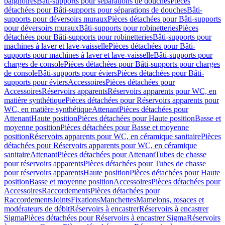
baignoires
Bâti-supports pour séparations de douches
Pièces
détachées pour Bâti-supports pour séparations de douches
Bâti-
supports pour déversoirs muraux
Pièces détachées pour Bâti-supports
pour déversoirs muraux
Bâti-supports pour robinetteries
Pièces
détachées pour Bâti-supports pour robinetteries
Bâti-supports pour
machines à laver et lave-vaisselle
Pièces détachées pour Bâti-
supports pour machines à laver et lave-vaisselle
Bâti-supports pour
charges de console
Pièces détachées pour Bâti-supports pour charges
de console
Bâti-supports pour éviers
Pièces détachées pour Bâti-
supports pour éviers
Accessoires
Pièces détachées pour
Accessoires
Réservoirs apparents
Réservoirs apparents pour WC, en
matière synthétique
Pièces détachées pour Réservoirs apparents pour
WC, en matière synthétique
Attenant
Pièces détachées pour
Attenant
Haute position
Pièces détachées pour Haute position
Basse et
moyenne position
Pièces détachées pour Basse et moyenne
position
Réservoirs apparents pour WC, en céramique sanitaire
Pièces
détachées pour Réservoirs apparents pour WC, en céramique
sanitaire
Attenant
Pièces détachées pour Attenant
Tubes de chasse
pour réservoirs apparents
Pièces détachées pour Tubes de chasse
pour réservoirs apparents
Haute position
Pièces détachées pour Haute
position
Basse et moyenne position
Accessoires
Pièces détachées pour
Accessoires
Raccordements
Pièces détachées pour
Raccordements
Joints
Fixations
Manchettes
Mamelons, rosaces et
modérateurs de débit
Réservoirs à encastrer
Réservoirs à encastrer
Sigma
Pièces détachées pour Réservoirs à encastrer Sigma
Réservoirs