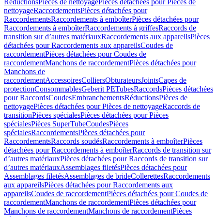
Réductions
Pièces de nettoyage
Pièces détachées pour Pièces de
nettoyage
Raccordements
Pièces détachées pour
Raccordements
Raccordements à emboîter
Pièces détachées pour
Raccordements à emboîter
Raccordements à griffes
Raccords de
transition sur d’autres matériaux
Raccordements aux appareils
Pièces
détachées pour Raccordements aux appareils
Coudes de
raccordement
Pièces détachées pour Coudes de
raccordement
Manchons de raccordement
Pièces détachées pour
Manchons de
raccordement
Accessoires
Colliers
Obturateurs
Joints
Capes de
protection
Consommables
Geberit PE
Tubes
Raccords
Pièces détachées
pour Raccords
Coudes
Embranchements
Réductions
Pièces de
nettoyage
Pièces détachées pour Pièces de nettoyage
Raccords de
transition
Pièces spéciales
Pièces détachées pour Pièces
spéciales
Pièces SuperTube
Coudes
Pièces
spéciales
Raccordements
Pièces détachées pour
Raccordements
Raccords soudés
Raccordements à emboîter
Pièces
détachées pour Raccordements à emboîter
Raccords de transition sur
d’autres matériaux
Pièces détachées pour Raccords de transition sur
d’autres matériaux
Assemblages filetés
Pièces détachées pour
Assemblages filetés
Assemblages de bride
Collerettes
Raccordements
aux appareils
Pièces détachées pour Raccordements aux
appareils
Coudes de raccordement
Pièces détachées pour Coudes de
raccordement
Manchons de raccordement
Pièces détachées pour
Manchons de raccordement
Manchons de raccordement
Pièces