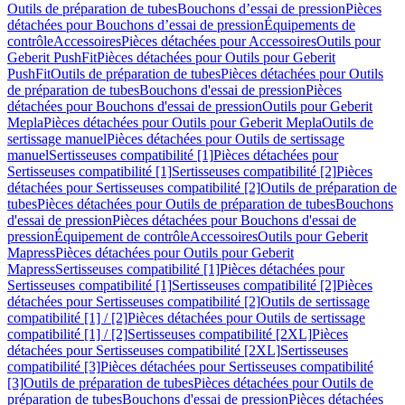
Outils de préparation de tubes
Bouchons d’essai de pression
Pièces
détachées pour Bouchons d’essai de pression
Équipements de
contrôle
Accessoires
Pièces détachées pour Accessoires
Outils pour
Geberit PushFit
Pièces détachées pour Outils pour Geberit
PushFit
Outils de préparation de tubes
Pièces détachées pour Outils
de préparation de tubes
Bouchons d'essai de pression
Pièces
détachées pour Bouchons d'essai de pression
Outils pour Geberit
Mepla
Pièces détachées pour Outils pour Geberit Mepla
Outils de
sertissage manuel
Pièces détachées pour Outils de sertissage
manuel
Sertisseuses compatibilité [1]
Pièces détachées pour
Sertisseuses compatibilité [1]
Sertisseuses compatibilité [2]
Pièces
détachées pour Sertisseuses compatibilité [2]
Outils de préparation de
tubes
Pièces détachées pour Outils de préparation de tubes
Bouchons
d'essai de pression
Pièces détachées pour Bouchons d'essai de
pression
Équipement de contrôle
Accessoires
Outils pour Geberit
Mapress
Pièces détachées pour Outils pour Geberit
Mapress
Sertisseuses compatibilité [1]
Pièces détachées pour
Sertisseuses compatibilité [1]
Sertisseuses compatibilité [2]
Pièces
détachées pour Sertisseuses compatibilité [2]
Outils de sertissage
compatibilité [1] / [2]
Pièces détachées pour Outils de sertissage
compatibilité [1] / [2]
Sertisseuses compatibilité [2XL]
Pièces
détachées pour Sertisseuses compatibilité [2XL]
Sertisseuses
compatibilité [3]
Pièces détachées pour Sertisseuses compatibilité
[3]
Outils de préparation de tubes
Pièces détachées pour Outils de
préparation de tubes
Bouchons d'essai de pression
Pièces détachées