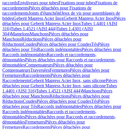
raccords
Enjoliveurs pour tubes
Fixations pour tubes
Fixations de
raccordements
Pièces détachées pour Fixations de
raccordements
Joints d'étanchéité
Jeux de vis pour assemblages de
brides
Geberit Mapress Acier Inox
Geberit Mapress Acier Inox
Pièces
détachées pour Geberit Mapress Acier Inox
Tubes 1.4401 (AISI
316)
Tubes 1.4521 (AISI 444)
Tubes 1.4301 (AISI
304)
Mamelons
Manchons
Pièces détachées pour
Manchons
Réductions
Pièces détachées pour
Réductions
Coudes
Pièces détachées pour Coudes
Tés
Pièces
détachées pour Tés
Raccords indémontables
Pièces détachées pour
Raccords indémontables
Raccords et raccordements,
démontables
Pièces détachées pour Raccords et raccordements,
démontables
Compensateurs
Pièces détachées pour
Compensateurs
Traversées
Fermetures
Pièces détachées pour
Fermetures
Raccordements
Pièces détachées pour
Raccordements
Geberit Mapress Acier Inox, sans silicone
Pièces
détachées pour Geberit Mapress Acier Inox, sans silicone
Tubes
1.4401 (AISI 316)
Tubes 1.4521 (AISI 444)
Manchons
Pièces
détachées pour Manchons
Réductions
Pièces détachées pour
Réductions
Coudes
Pièces détachées pour Coudes
Tés
Pièces
détachées pour Tés
Raccords indémontables
Pièces détachées pour
Raccords indémontables
Raccords et raccordements,
démontables
Pièces détachées pour Raccords et raccordements,
démontables
Fermetures
Pièces détachées pour
Fermetures
Raccordements
Pièces détachées pour