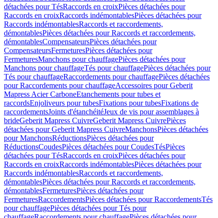
détachées pour Tés
Raccords en croix
Pièces détachées pour
Raccords en croix
Raccords indémontables
Pièces détachées pour
Raccords indémontables
Raccords et raccordements,
démontables
Pièces détachées pour Raccords et raccordements,
démontables
Compensateurs
Pièces détachées pour
Compensateurs
Fermetures
Pièces détachées pour
Fermetures
Manchons pour chauffage
Pièces détachées pour
Manchons pour chauffage
Tés pour chauffage
Pièces détachées pour
Tés pour chauffage
Raccordements pour chauffage
Pièces détachées
pour Raccordements pour chauffage
Accessoires pour Geberit
Mapress Acier Carbone
Etanchements pour tubes et
raccords
Enjoliveurs pour tubes
Fixations pour tubes
Fixations de
raccordements
Joints d'étanchéité
Jeux de vis pour assemblages à
bride
Geberit Mapress Cuivre
Geberit Mapress Cuivre
Pièces
détachées pour Geberit Mapress Cuivre
Manchons
Pièces détachées
pour Manchons
Réductions
Pièces détachées pour
Réductions
Coudes
Pièces détachées pour Coudes
Tés
Pièces
détachées pour Tés
Raccords en croix
Pièces détachées pour
Raccords en croix
Raccords indémontables
Pièces détachées pour
Raccords indémontables
Raccords et raccordements,
démontables
Pièces détachées pour Raccords et raccordements,
démontables
Fermetures
Pièces détachées pour
Fermetures
Raccordements
Pièces détachées pour Raccordements
Tés
pour chauffage
Pièces détachées pour Tés pour
chauffage
Raccordements pour chauffage
Pièces détachées pour