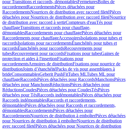
pour Transitions et raccords, démontables
Fermetures
Boîtes de
raccordement
Raccordements
Pièces détachées pour
Raccordements
Nourrices de distribution avec raccord fileté
Pièces
détachées pour Nourrices de distribution avec raccord fileté
Nourrice
de distribution avec raccord à sertir
Compteurs d'eau
Tés pour
chauffage
Transitions et raccords pour chauffage,
démontables
Raccordements pour chauffage
Pièces détachées pour
Raccordements pour chauffage
Accessoires
Isolations pour tubes et
raccords
Isolations pour raccordements
Étanchéités pour tubes et
raccords
Étanchéités pour raccords
Recouvrements pour
tubes
Recouvrement pour raccords
Fixations pour tubes
Gaines de
protection et aides à l'insertion
Fixations pour
raccordements
Armoires de distribution
Fixations pour nourrice de
distribution
Joints d’étanchéité
Packs de vis pour assemblages à
bride
Consommables
Geberit PushFit
Tubes ML
Tubes ML pour
chauffage
Raccords
Pièces détachées pour Raccords
Manchons
Pièces
détachées pour Manchons
Réductions
Pièces détachées pour
Réductions
Coudes
Pièces détachées pour Coudes
Tés
Pièces
détachées pour Tés
Raccords indémontables
Pièces détachées pour
Raccords indémontables
Raccords et raccordements,
démontables
Pièces détachées pour Raccords et raccordements,
démontables
Raccordements
Pièces détachées pour
Raccordements
Nourrices de distribution à emboîter
Pièces détachées
pour Nourrices de distribution à emboîter
Nourrices de distribution
avec raccord fileté
Pièces détachées pour Nourrices de distribution