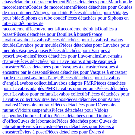
chasse
Manchon de raccordement
Pièces détachées pour Manchon de
raccordement
Coudes de raccordement
Pièces détachées pour Coudes
de raccordement
Vidages pour bidet
Pièces détachées pour Vidages
pour bidet
Siphons en tube coudé
Pièces détachées pour Siphons en
tube coudé
Coudes de
raccordement
Recouvrements
Raccordements
Joints
Douilles à
braser
Pièces détachées pour Douilles à braser
Espace
lavabo
Lavabos
Lavabos
Pièces détachées pour Lavabos
Lavabos
doubles
Lavabos pour meubles
Pièces détachées pour Lavabos pour
meubles
Vasques à poser
Pièces détachées pour Vasques à
poser
Lave-mains
Pièces détachées pour Lave-mains
Lave-mains
d’angle
Pièces détachées pour Lave-mains d’angle
Vasques à
encastrer
Pièces détachées pour Vasques à encastrer
Vasques à
encastrer par le dessous
Pièces détachées pour Vasques à encastrer
par le dessous
Lavabos d’angle
Pièces détachées pour Lavabos
d’angle
Lavabos collectifs
Lavabos adaptés PMR
Pièces détachées
pour Lavabos adaptés PMR
Lavabos pour enfants
Pièces détachées
pour Lavabos pour enfants
Lavabos collectifs
Pièces détachées pour
Lavabos collectifs
Autres lavabos
Pièces détachées pour Autres
lavabos
Déversoirs muraux
Pièces détachées pour Déversoirs
muraux
Vidoirs suspendus
Pièces détachées pour Vidoirs
suspendus
Timbres dʼoffice
Pièces détachées pour Timbres
dʼoffice
Cuves de laboratoire
Pièces détachées pour Cuves de
laboratoire
Éviers à encastrer
Pièces détachées pour Éviers à
encastrer
Éviers à poser
Pièces détachées pour Éviers à