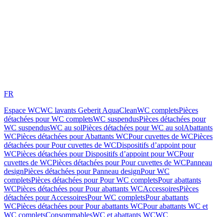
FR
Espace WC
WC lavants Geberit AquaClean
WC complets
Pièces
détachées pour WC complets
WC suspendus
Pièces détachées pour
WC suspendus
WC au sol
Pièces détachées pour WC au sol
Abattants
WC
Pièces détachées pour Abattants WC
Pour cuvettes de WC
Pièces
détachées pour Pour cuvettes de WC
Dispositifs d’appoint pour
WC
Pièces détachées pour Dispositifs d’appoint pour WC
Pour
cuvettes de WC
Pièces détachées pour Pour cuvettes de WC
Panneau
design
Pièces détachées pour Panneau design
Pour WC
complets
Pièces détachées pour Pour WC complets
Pour abattants
WC
Pièces détachées pour Pour abattants WC
Accessoires
Pièces
détachées pour Accessoires
Pour WC complets
Pour abattants
WC
Pièces détachées pour Pour abattants WC
Pour abattants WC et
WC complets
Consommables
WC et abattants WC
WC