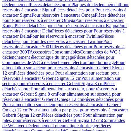
déclenchement
Pièces détachées pour Plaques de déclenchement
Pour
réservoirs à encastrer Sigma
Pièces détachées pour Pour réservoirs à
encastrer Sigma
Pour réservoirs à encastrer Omega
Pièces détachées
pour Pour réservoirs à encastrer Omega
Pour réservoirs à encastrer
Kappa
Pièces détachées pour Pour réservoirs à encastrer Kappa
Pour
réservoirs à encastrer Delta
Pièces détachées pour Pour réservoirs à
encastrer Delta
Pour les réservoirs à encastrer Twinline
Pièces
détachées pour Pour les réservoirs à encastrer Twinline
Pour
réservoirs à encastrer 300T
Pièces détachées pour Pour réservoirs à
encastrer 300T
Accessoires
Consommables
Commandes de WC à
déclenchement électronique du rinçage
Pièces détachées pour
Commandes de WC à déclenchement électronique du rinçage
Pour
alimentation sur secteur, pour réservoirs à encastrer Geberit Sigma
12 cm
Pièces détachées pour Pour alimentation sur secteur, pour
réservoirs à encastrer Geberit Sigma 12 cm
Pour alimentation sur
secteur, pour réservoirs à encastrer Geberit Sigma 8 cm
Pièces
détachées pour Pour alimentation sur secteur, pour réservoirs à
encastrer Geberit Sigma 8 cm
Pour alimentation sur secteur, pour
réservoirs à encastrer Geberit Omega 12 cm
Pièces détachées pour
Pour alimentation sur secteur, pour réservoirs à encastrer Geberit
Omega 12 cm
Pour alimentation par piles, pour réservoirs à encastrer
Geberit Sigma 12 cm
Pièces détachées pour Pour alimentation par
piles, pour réservoirs à encastrer Geberit Sigma 12 cm
Commandes
de WC avec déclenchement pneumatique du rinçage
Pièces
détachées pour Commandes de WC avec déclenchement