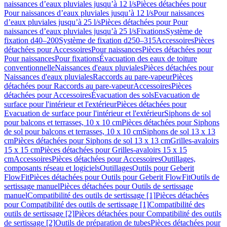
naissances d’eaux pluviales jusqu’à 12 l/s
Pièces détachées pour
Pour naissances d’eaux pluviales jusqu’à 12 l/s
Pour naissances
d’eaux pluviales jusqu’à 25 l/s
Pièces détachées pour Pour
naissances d’eaux pluviales jusqu’à 25 l/s
Fixations
Système de
fixation d40–200
Système de fixation d250–315
Accessoires
Pièces
détachées pour Accessoires
Pour naissances
Pièces détachées pour
Pour naissances
Pour fixations
Évacuation des eaux de toiture
conventionnelle
Naissances d'eaux pluviales
Pièces détachées pour
Naissances d'eaux pluviales
Raccords au pare-vapeur
Pièces
détachées pour Raccords au pare-vapeur
Accessoires
Pièces
détachées pour Accessoires
Évacuation des sols
Evacuation de
surface pour l'intérieur et l'extérieur
Pièces détachées pour
Evacuation de surface pour l'intérieur et l'extérieur
Siphons de sol
pour balcons et terrasses, 10 x 10 cm
Pièces détachées pour Siphons
de sol pour balcons et terrasses, 10 x 10 cm
Siphons de sol 13 x 13
cm
Pièces détachées pour Siphons de sol 13 x 13 cm
Grilles-avaloirs
15 x 15 cm
Pièces détachées pour Grilles-avaloirs 15 x 15
cm
Accessoires
Pièces détachées pour Accessoires
Outillages,
composants réseau et logiciels
Outillages
Outils pour Geberit
FlowFit
Pièces détachées pour Outils pour Geberit FlowFit
Outils de
sertissage manuel
Pièces détachées pour Outils de sertissage
manuel
Compatibilité des outils de sertissage [1]
Pièces détachées
pour Compatibilité des outils de sertissage [1]
Compatibilité des
outils de sertissage [2]
Pièces détachées pour Compatibilité des outils
de sertissage [2]
Outils de préparation de tubes
Pièces détachées pour