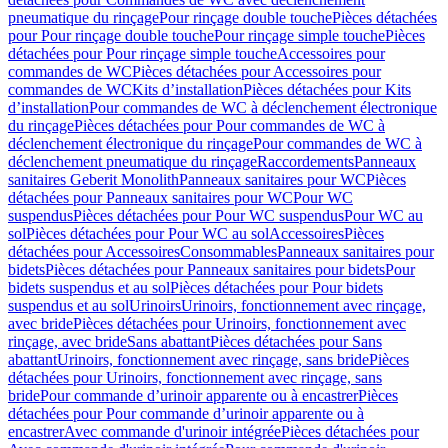
pneumatique du rinçage
Pour rinçage double touche
Pièces détachées
pour Pour rinçage double touche
Pour rinçage simple touche
Pièces
détachées pour Pour rinçage simple touche
Accessoires pour
commandes de WC
Pièces détachées pour Accessoires pour
commandes de WC
Kits d’installation
Pièces détachées pour Kits
d’installation
Pour commandes de WC à déclenchement électronique
du rinçage
Pièces détachées pour Pour commandes de WC à
déclenchement électronique du rinçage
Pour commandes de WC à
déclenchement pneumatique du rinçage
Raccordements
Panneaux
sanitaires Geberit Monolith
Panneaux sanitaires pour WC
Pièces
détachées pour Panneaux sanitaires pour WC
Pour WC
suspendus
Pièces détachées pour Pour WC suspendus
Pour WC au
sol
Pièces détachées pour Pour WC au sol
Accessoires
Pièces
détachées pour Accessoires
Consommables
Panneaux sanitaires pour
bidets
Pièces détachées pour Panneaux sanitaires pour bidets
Pour
bidets suspendus et au sol
Pièces détachées pour Pour bidets
suspendus et au sol
Urinoirs
Urinoirs, fonctionnement avec rinçage,
avec bride
Pièces détachées pour Urinoirs, fonctionnement avec
rinçage, avec bride
Sans abattant
Pièces détachées pour Sans
abattant
Urinoirs, fonctionnement avec rinçage, sans bride
Pièces
détachées pour Urinoirs, fonctionnement avec rinçage, sans
bride
Pour commande d’urinoir apparente ou à encastrer
Pièces
détachées pour Pour commande d’urinoir apparente ou à
encastrer
Avec commande d'urinoir intégrée
Pièces détachées pour