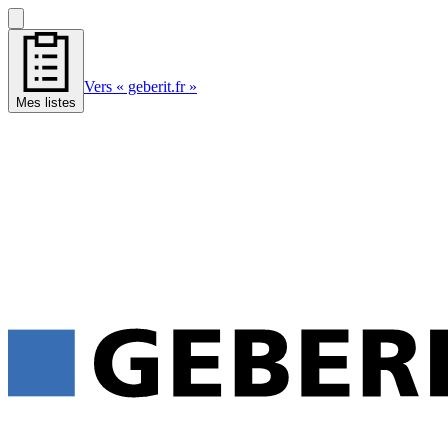
Vers « geberit.fr »
Mes listes