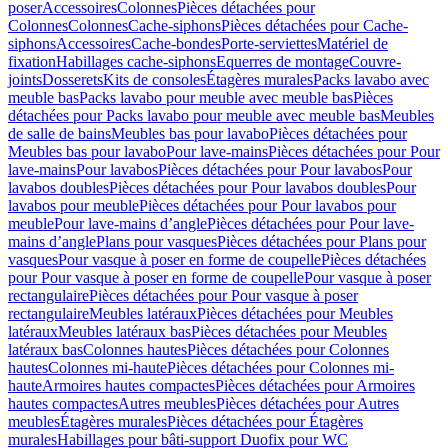
poser
Accessoires
Colonnes
Pièces détachées pour
Colonnes
Colonnes
Cache-siphons
Pièces détachées pour Cache-
siphons
Accessoires
Cache-bondes
Porte-serviettes
Matériel de
fixation
Habillages cache-siphons
Equerres de montage
Couvre-
joints
Dosserets
Kits de consoles
Étagères murales
Packs lavabo avec
meuble bas
Packs lavabo pour meuble avec meuble bas
Pièces
détachées pour Packs lavabo pour meuble avec meuble bas
Meubles
de salle de bains
Meubles bas pour lavabo
Pièces détachées pour
Meubles bas pour lavabo
Pour lave-mains
Pièces détachées pour Pour
lave-mains
Pour lavabos
Pièces détachées pour Pour lavabos
Pour
lavabos doubles
Pièces détachées pour Pour lavabos doubles
Pour
lavabos pour meuble
Pièces détachées pour Pour lavabos pour
meuble
Pour lave-mains d’angle
Pièces détachées pour Pour lave-
mains d’angle
Plans pour vasques
Pièces détachées pour Plans pour
vasques
Pour vasque à poser en forme de coupelle
Pièces détachées
pour Pour vasque à poser en forme de coupelle
Pour vasque à poser
rectangulaire
Pièces détachées pour Pour vasque à poser
rectangulaire
Meubles latéraux
Pièces détachées pour Meubles
latéraux
Meubles latéraux bas
Pièces détachées pour Meubles
latéraux bas
Colonnes hautes
Pièces détachées pour Colonnes
hautes
Colonnes mi-haute
Pièces détachées pour Colonnes mi-
haute
Armoires hautes compactes
Pièces détachées pour Armoires
hautes compactes
Autres meubles
Pièces détachées pour Autres
meubles
Étagères murales
Pièces détachées pour Étagères
murales
Habillages pour bâti-support Duofix pour WC