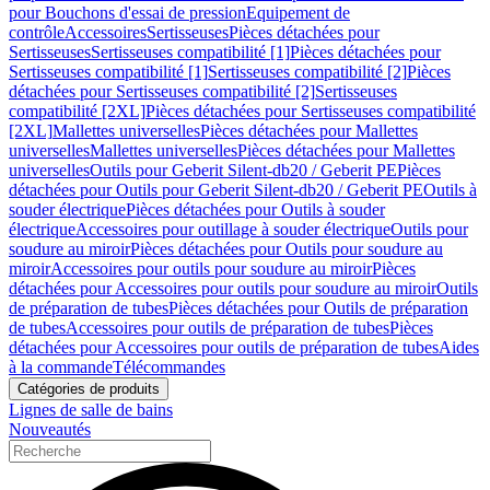
pour Bouchons d'essai de pression
Equipement de
contrôle
Accessoires
Sertisseuses
Pièces détachées pour
Sertisseuses
Sertisseuses compatibilité [1]
Pièces détachées pour
Sertisseuses compatibilité [1]
Sertisseuses compatibilité [2]
Pièces
détachées pour Sertisseuses compatibilité [2]
Sertisseuses
compatibilité [2XL]
Pièces détachées pour Sertisseuses compatibilité
[2XL]
Mallettes universelles
Pièces détachées pour Mallettes
universelles
Mallettes universelles
Pièces détachées pour Mallettes
universelles
Outils pour Geberit Silent-db20 / Geberit PE
Pièces
détachées pour Outils pour Geberit Silent-db20 / Geberit PE
Outils à
souder électrique
Pièces détachées pour Outils à souder
électrique
Accessoires pour outillage à souder électrique
Outils pour
soudure au miroir
Pièces détachées pour Outils pour soudure au
miroir
Accessoires pour outils pour soudure au miroir
Pièces
détachées pour Accessoires pour outils pour soudure au miroir
Outils
de préparation de tubes
Pièces détachées pour Outils de préparation
de tubes
Accessoires pour outils de préparation de tubes
Pièces
détachées pour Accessoires pour outils de préparation de tubes
Aides
à la commande
Télécommandes
Catégories de produits
Lignes de salle de bains
Nouveautés