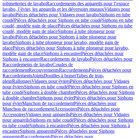
robinetteries de lavabo
Raccordements des appareils pour l’espace
lavabo, l’évier, les appareils et les déversoirs muraux
Vidages pour
lavabo
Pièces détachées pour Vidages pour lavabo
Siphons en tube
coudé
Pièces détachées pour Siphons en tube coudé
Siphons en tube
coudé, modèle gain de place
Pièces détachées pour Siphons en tube
coudé, modèle gain de place
Siphons à tube plongeur pour
lavabo
Pièces détachées pour Siphons à tube plongeur pour
lavabo
Siphons à tube plongeur pour lavabo, modèle gain de
place
Pièces détachées pour Siphons à tube plongeur pour lavabo,
modèle gain de place
Siphons à encastrer
Pièces détachées pour
Siphons à encastrer
Raccordements de lavabo
Pièces détachées pour
Raccordements de lavabo
Coudes de
raccordement
Recouvrements
Raccordements
Pièces détachées pour
Raccordements
Joints
Douilles à braser
Tubes de trop-
plein
Rallonges
Vidages pour éviers
Pièces détachées pour Vidages
pour éviers
Siphons en tube coudé
Pièces détachées pour Siphons en
tube coudé
Siphons à double chambre
Pièces détachées pour Siphons
à double chambre
Siphons pour évier
Pièces détachées pour Siphons
pour évier
Manchon de raccordement
Pièces détachées pour
Manchon de raccordement
Accessoires
Pièces détachées pour
Accessoires
Vidages pour appareils
Pièces détachées pour Vidages
pour appareils
Siphons en tube coudé
Pièces détachées pour Siphons
en tube coudé
Siphons à encastrer
Pièces détachées pour Siphons à
encastrer
Siphons apparents
Pièces détachées pour Siphons
apparents
Raccordements
Pièces détachées pour