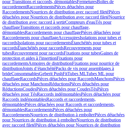
pour Transitions et raccords, démontables
Fermetures
Boîtes de
raccordement
Raccordements
Pièces détachées pour
Raccordements
Nourrices de distribution avec raccord fileté
Pièces
détachées pour Nourrices de distribution avec raccord fileté
Nourrice
de distribution avec raccord à sertir
Compteurs d'eau
Tés pour
chauffage
Transitions et raccords pour chauffage,
démontables
Raccordements pour chauffage
Pièces détachées pour
Raccordements pour chauffage
Accessoires
Isolations pour tubes et
raccords
Isolations pour raccordements
Étanchéités pour tubes et
raccords
Étanchéités pour raccords
Recouvrements pour
tubes
Recouvrement pour raccords
Fixations pour tubes
Gaines de
protection et aides à l'insertion
Fixations pour
raccordements
Armoires de distribution
Fixations pour nourrice de
distribution
Joints d’étanchéité
Packs de vis pour assemblages à
bride
Consommables
Geberit PushFit
Tubes ML
Tubes ML pour
chauffage
Raccords
Pièces détachées pour Raccords
Manchons
Pièces
détachées pour Manchons
Réductions
Pièces détachées pour
Réductions
Coudes
Pièces détachées pour Coudes
Tés
Pièces
détachées pour Tés
Raccords indémontables
Pièces détachées pour
Raccords indémontables
Raccords et raccordements,
démontables
Pièces détachées pour Raccords et raccordements,
démontables
Raccordements
Pièces détachées pour
Raccordements
Nourrices de distribution à emboîter
Pièces détachées
pour Nourrices de distribution à emboîter
Nourrices de distribution
avec raccord fileté
Pièces détachées pour Nourrices de distribution