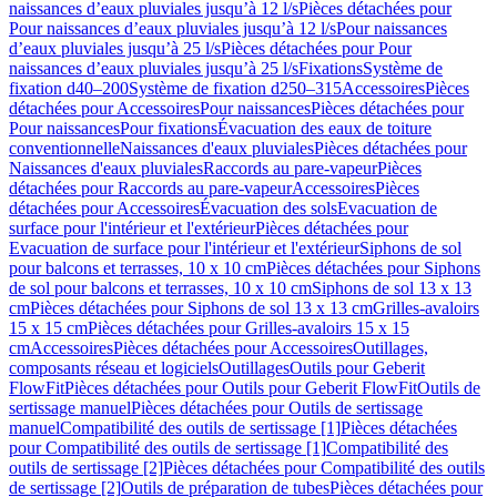
naissances d’eaux pluviales jusqu’à 12 l/s
Pièces détachées pour
Pour naissances d’eaux pluviales jusqu’à 12 l/s
Pour naissances
d’eaux pluviales jusqu’à 25 l/s
Pièces détachées pour Pour
naissances d’eaux pluviales jusqu’à 25 l/s
Fixations
Système de
fixation d40–200
Système de fixation d250–315
Accessoires
Pièces
détachées pour Accessoires
Pour naissances
Pièces détachées pour
Pour naissances
Pour fixations
Évacuation des eaux de toiture
conventionnelle
Naissances d'eaux pluviales
Pièces détachées pour
Naissances d'eaux pluviales
Raccords au pare-vapeur
Pièces
détachées pour Raccords au pare-vapeur
Accessoires
Pièces
détachées pour Accessoires
Évacuation des sols
Evacuation de
surface pour l'intérieur et l'extérieur
Pièces détachées pour
Evacuation de surface pour l'intérieur et l'extérieur
Siphons de sol
pour balcons et terrasses, 10 x 10 cm
Pièces détachées pour Siphons
de sol pour balcons et terrasses, 10 x 10 cm
Siphons de sol 13 x 13
cm
Pièces détachées pour Siphons de sol 13 x 13 cm
Grilles-avaloirs
15 x 15 cm
Pièces détachées pour Grilles-avaloirs 15 x 15
cm
Accessoires
Pièces détachées pour Accessoires
Outillages,
composants réseau et logiciels
Outillages
Outils pour Geberit
FlowFit
Pièces détachées pour Outils pour Geberit FlowFit
Outils de
sertissage manuel
Pièces détachées pour Outils de sertissage
manuel
Compatibilité des outils de sertissage [1]
Pièces détachées
pour Compatibilité des outils de sertissage [1]
Compatibilité des
outils de sertissage [2]
Pièces détachées pour Compatibilité des outils
de sertissage [2]
Outils de préparation de tubes
Pièces détachées pour