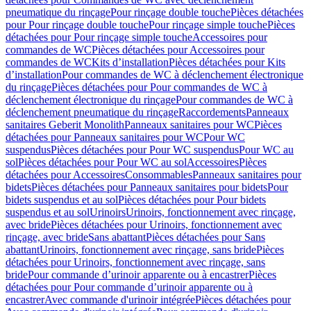
pneumatique du rinçage
Pour rinçage double touche
Pièces détachées
pour Pour rinçage double touche
Pour rinçage simple touche
Pièces
détachées pour Pour rinçage simple touche
Accessoires pour
commandes de WC
Pièces détachées pour Accessoires pour
commandes de WC
Kits d’installation
Pièces détachées pour Kits
d’installation
Pour commandes de WC à déclenchement électronique
du rinçage
Pièces détachées pour Pour commandes de WC à
déclenchement électronique du rinçage
Pour commandes de WC à
déclenchement pneumatique du rinçage
Raccordements
Panneaux
sanitaires Geberit Monolith
Panneaux sanitaires pour WC
Pièces
détachées pour Panneaux sanitaires pour WC
Pour WC
suspendus
Pièces détachées pour Pour WC suspendus
Pour WC au
sol
Pièces détachées pour Pour WC au sol
Accessoires
Pièces
détachées pour Accessoires
Consommables
Panneaux sanitaires pour
bidets
Pièces détachées pour Panneaux sanitaires pour bidets
Pour
bidets suspendus et au sol
Pièces détachées pour Pour bidets
suspendus et au sol
Urinoirs
Urinoirs, fonctionnement avec rinçage,
avec bride
Pièces détachées pour Urinoirs, fonctionnement avec
rinçage, avec bride
Sans abattant
Pièces détachées pour Sans
abattant
Urinoirs, fonctionnement avec rinçage, sans bride
Pièces
détachées pour Urinoirs, fonctionnement avec rinçage, sans
bride
Pour commande d’urinoir apparente ou à encastrer
Pièces
détachées pour Pour commande d’urinoir apparente ou à
encastrer
Avec commande d'urinoir intégrée
Pièces détachées pour