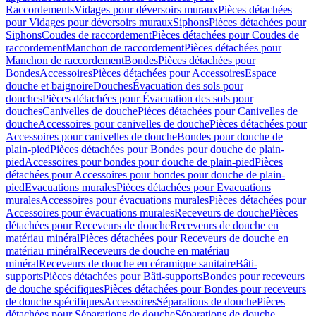
Raccordements
Vidages pour déversoirs muraux
Pièces détachées
pour Vidages pour déversoirs muraux
Siphons
Pièces détachées pour
Siphons
Coudes de raccordement
Pièces détachées pour Coudes de
raccordement
Manchon de raccordement
Pièces détachées pour
Manchon de raccordement
Bondes
Pièces détachées pour
Bondes
Accessoires
Pièces détachées pour Accessoires
Espace
douche et baignoire
Douches
Évacuation des sols pour
douches
Pièces détachées pour Évacuation des sols pour
douches
Canivelles de douche
Pièces détachées pour Canivelles de
douche
Accessoires pour canivelles de douche
Pièces détachées pour
Accessoires pour canivelles de douche
Bondes pour douche de
plain-pied
Pièces détachées pour Bondes pour douche de plain-
pied
Accessoires pour bondes pour douche de plain-pied
Pièces
détachées pour Accessoires pour bondes pour douche de plain-
pied
Evacuations murales
Pièces détachées pour Evacuations
murales
Accessoires pour évacuations murales
Pièces détachées pour
Accessoires pour évacuations murales
Receveurs de douche
Pièces
détachées pour Receveurs de douche
Receveurs de douche en
matériau minéral
Pièces détachées pour Receveurs de douche en
matériau minéral
Receveurs de douche en matériau
minéral
Receveurs de douche en céramique sanitaire
Bâti-
supports
Pièces détachées pour Bâti-supports
Bondes pour receveurs
de douche spécifiques
Pièces détachées pour Bondes pour receveurs
de douche spécifiques
Accessoires
Séparations de douche
Pièces
détachées pour Séparations de douche
Séparations de douche