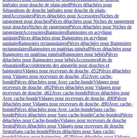
latérales pour douche de plain-pied
Pièces détachées pour
Séparations de douche latérales pour douche de plain-
pied
Accessoires
Pièces détachées pour Accessoires
Niches de
rangement pour douches
Pièces détachées pour Niches de rangement
pour douches
Niches de rangement
Pièces détachées pour Niches de
rangement
Accessoires
Baignoires
Baignoires en acrylique
sanitaire
Pièces détachées pour Baignoires en acrylique
sanitaire
Baignoires rectangulaires
Pièces détachées pour Baignoires
rectangulaires
Baignoires en matériau minéral
Pièces détachées pour
Baignoires en matériau minéral
Baignoires pour bébés
Pièces
détachées pour Baignoires pour bébés
Accessoires
Kits de
réparation
Raccordements des appareils pour douches et
baignoires
Vidages pour receveurs de douche, d52
Pièces détachées
pour Vidages pour receveurs de douche, d52
Avec cache-
bonde
Pièces détachées pour Avec cache-bonde
Vidages pour
receveurs de douche, d62
Pièces détachées pour Vidages pour
receveurs de douche, d62
Avec cache-bonde
Pièces détachées pour
Avec cache-bonde
Vidages pour receveurs de douche, d90
Pièces
détachées pour Vidages pour receveurs de douche, d90
Avec cache-
bonde
Pièces détachées pour Avec cache-bonde
Sans cache-
bonde
Pièces détachées pour Sans cache-bonde
Cache-bondes
Pièces
détachées pour Cache-bondes
Vidages pour receveurs de douche
Sestra
Pièces détachées pour Vidages pour receveurs de douche
Sestra
Sans cache-bonde
Pièces détachées pour Sans cache-
bonde
Vidages pour baignoires, d52
Pièces détachées pour Vidages