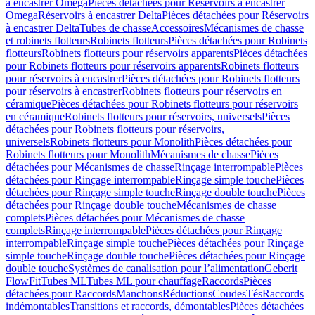
à encastrer Omega
Pièces détachées pour Réservoirs à encastrer
Omega
Réservoirs à encastrer Delta
Pièces détachées pour Réservoirs
à encastrer Delta
Tubes de chasse
Accessoires
Mécanismes de chasse
et robinets flotteurs
Robinets flotteurs
Pièces détachées pour Robinets
flotteurs
Robinets flotteurs pour réservoirs apparents
Pièces détachées
pour Robinets flotteurs pour réservoirs apparents
Robinets flotteurs
pour réservoirs à encastrer
Pièces détachées pour Robinets flotteurs
pour réservoirs à encastrer
Robinets flotteurs pour réservoirs en
céramique
Pièces détachées pour Robinets flotteurs pour réservoirs
en céramique
Robinets flotteurs pour réservoirs, universels
Pièces
détachées pour Robinets flotteurs pour réservoirs,
universels
Robinets flotteurs pour Monolith
Pièces détachées pour
Robinets flotteurs pour Monolith
Mécanismes de chasse
Pièces
détachées pour Mécanismes de chasse
Rinçage interrompable
Pièces
détachées pour Rinçage interrompable
Rinçage simple touche
Pièces
détachées pour Rinçage simple touche
Rinçage double touche
Pièces
détachées pour Rinçage double touche
Mécanismes de chasse
complets
Pièces détachées pour Mécanismes de chasse
complets
Rinçage interrompable
Pièces détachées pour Rinçage
interrompable
Rinçage simple touche
Pièces détachées pour Rinçage
simple touche
Rinçage double touche
Pièces détachées pour Rinçage
double touche
Systèmes de canalisation pour l’alimentation
Geberit
FlowFit
Tubes ML
Tubes ML pour chauffage
Raccords
Pièces
détachées pour Raccords
Manchons
Réductions
Coudes
Tés
Raccords
indémontables
Transitions et raccords, démontables
Pièces détachées