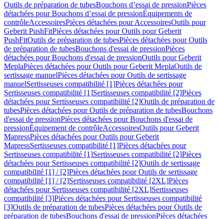
Outils de préparation de tubes
Bouchons d’essai de pression
Pièces
détachées pour Bouchons d’essai de pression
Équipements de
contrôle
Accessoires
Pièces détachées pour Accessoires
Outils pour
Geberit PushFit
Pièces détachées pour Outils pour Geberit
PushFit
Outils de préparation de tubes
Pièces détachées pour Outils
de préparation de tubes
Bouchons d'essai de pression
Pièces
détachées pour Bouchons d'essai de pression
Outils pour Geberit
Mepla
Pièces détachées pour Outils pour Geberit Mepla
Outils de
sertissage manuel
Pièces détachées pour Outils de sertissage
manuel
Sertisseuses compatibilité [1]
Pièces détachées pour
Sertisseuses compatibilité [1]
Sertisseuses compatibilité [2]
Pièces
détachées pour Sertisseuses compatibilité [2]
Outils de préparation de
tubes
Pièces détachées pour Outils de préparation de tubes
Bouchons
d'essai de pression
Pièces détachées pour Bouchons d'essai de
pression
Équipement de contrôle
Accessoires
Outils pour Geberit
Mapress
Pièces détachées pour Outils pour Geberit
Mapress
Sertisseuses compatibilité [1]
Pièces détachées pour
Sertisseuses compatibilité [1]
Sertisseuses compatibilité [2]
Pièces
détachées pour Sertisseuses compatibilité [2]
Outils de sertissage
compatibilité [1] / [2]
Pièces détachées pour Outils de sertissage
compatibilité [1] / [2]
Sertisseuses compatibilité [2XL]
Pièces
détachées pour Sertisseuses compatibilité [2XL]
Sertisseuses
compatibilité [3]
Pièces détachées pour Sertisseuses compatibilité
[3]
Outils de préparation de tubes
Pièces détachées pour Outils de
préparation de tubes
Bouchons d'essai de pression
Pièces détachées