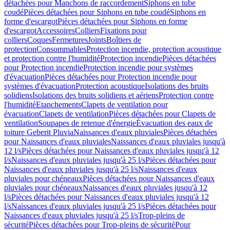
détachées pour Manchons de raccordement
Siphons en tube
coudé
Pièces détachées pour Siphons en tube coudé
Siphons en
forme d'escargot
Pièces détachées pour Siphons en forme
d'escargot
Accessoires
Colliers
Fixations pour
colliers
Coques
Fermetures
Joints
Boîtiers de
protection
Consommables
Protection incendie, protection acoustique
et protection contre l'humidité
Protection incendie
Pièces détachées
pour Protection incendie
Protection incendie pour systèmes
d'évacuation
Pièces détachées pour Protection incendie pour
systèmes d'évacuation
Protection acoustique
Isolations des bruits
solidiens
Isolations des bruits solidiens et aériens
Protection contre
l'humidité
Etanchements
Clapets de ventilation pour
évacuation
Clapets de ventilation
Pièces détachées pour Clapets de
ventilation
Soupapes de retenue d'énergie
Évacuation des eaux de
toiture Geberit Pluvia
Naissances d'eaux pluviales
Pièces détachées
pour Naissances d'eaux pluviales
Naissances d'eaux pluviales jusqu'à
12 l/s
Pièces détachées pour Naissances d'eaux pluviales jusqu'à 12
l/s
Naissances d'eaux pluviales jusqu'à 25 l/s
Pièces détachées pour
Naissances d'eaux pluviales jusqu'à 25 l/s
Naissances d'eaux
pluviales pour chéneaux
Pièces détachées pour Naissances d'eaux
pluviales pour chéneaux
Naissances d'eaux pluviales jusqu'à 12
l/s
Pièces détachées pour Naissances d'eaux pluviales jusqu'à 12
l/s
Naissances d'eaux pluviales jusqu'à 25 l/s
Pièces détachées pour
Naissances d'eaux pluviales jusqu'à 25 l/s
Trop-pleins de
sécurité
Pièces détachées pour Trop-pleins de sécurité
Pour