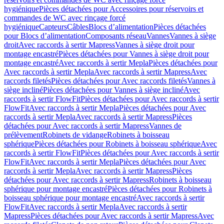
hygiénique
Pièces détachées pour Accessoires pour réservoirs et
commandes de WC avec rinçage forcé
hygiénique
Capteurs
Câbles
Blocs d’alimentation
Pièces détachées
pour Blocs d’alimentation
Composants réseau
Vannes
Vannes à siège
droit
Avec raccords à sertir Mapress
Vannes à siège droit pour
montage encastré
Pièces détachées pour Vannes à siège droit pour
montage encastré
Avec raccords à sertir Mepla
Pièces détachées pour
Avec raccords à sertir Mepla
Avec raccords à sertir Mapress
Avec
raccords filetés
Pièces détachées pour Avec raccords filetés
Vannes à
siège incliné
Pièces détachées pour Vannes à siège incliné
Avec
raccords à sertir FlowFit
Pièces détachées pour Avec raccords à sertir
FlowFit
Avec raccords à sertir Mepla
Pièces détachées pour Avec
raccords à sertir Mepla
Avec raccords à sertir Mapress
Pièces
détachées pour Avec raccords à sertir Mapress
Vannes de
prélèvement
Robinets de vidange
Robinets à boisseau
sphérique
Pièces détachées pour Robinets à boisseau sphérique
Avec
raccords à sertir FlowFit
Pièces détachées pour Avec raccords à sertir
FlowFit
Avec raccords à sertir Mepla
Pièces détachées pour Avec
raccords à sertir Mepla
Avec raccords à sertir Mapress
Pièces
détachées pour Avec raccords à sertir Mapress
Robinets à boisseau
sphérique pour montage encastré
Pièces détachées pour Robinets à
boisseau sphérique pour montage encastré
Avec raccords à sertir
FlowFit
Avec raccords à sertir Mepla
Avec raccords à sertir
Mapress
Pièces détachées pour Avec raccords à sertir Mapress
Avec