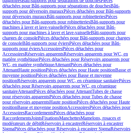
baignoires
Bâti-supports pour séparations de douches
Pièces
détachées pour Bâti-supports pour séparations de douches
Bâti-
supports pour déversoirs muraux
Pièces détachées pour Bâti-supports
pour déversoirs muraux
Bâti-supports pour robinetteries
Pièces
détachées pour Bâti-supports pour robinetteries
Bâti-supports pour
machines à laver et lave-vaisselle
Pièces détachées pour Bâti-
supports pour machines à laver et lave-vaisselle
Bâti-supports pour
charges de console
Pièces détachées pour Bâti-supports pour charges
de console
Bâti-supports pour éviers
Pièces détachées pour Bâti-
supports pour éviers
Accessoires
Pièces détachées pour
Accessoires
Réservoirs apparents
Réservoirs apparents pour WC, en
matière synthétique
Pièces détachées pour Réservoirs apparents pour
WC, en matière synthétique
Attenant
Pièces détachées pour
Attenant
Haute position
Pièces détachées pour Haute position
Basse et
moyenne position
Pièces détachées pour Basse et moyenne
position
Réservoirs apparents pour WC, en céramique sanitaire
Pièces
détachées pour Réservoirs apparents pour WC, en céramique
sanitaire
Attenant
Pièces détachées pour Attenant
Tubes de chasse
pour réservoirs apparents
Pièces détachées pour Tubes de chasse
pour réservoirs apparents
Haute position
Pièces détachées pour Haute
position
Basse et moyenne position
Accessoires
Pièces détachées pour
Accessoires
Raccordements
Pièces détachées pour
Raccordements
Joints
Fixations
Manchettes
Mamelons, rosaces et
modérateurs de débit
Réservoirs à encastrer
Réservoirs à encastrer
Sigma
Pièces détachées pour Réservoirs à encastrer Sigma
Réservoirs