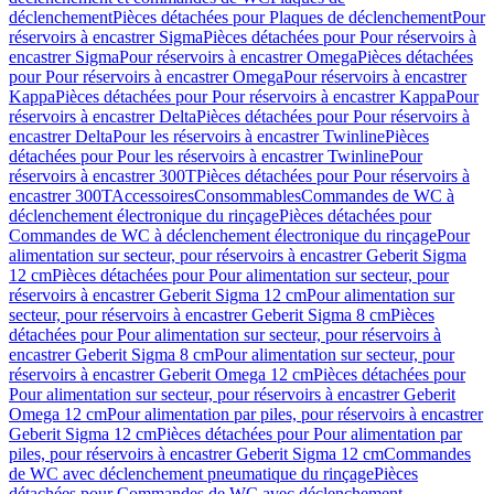
déclenchement
Pièces détachées pour Plaques de déclenchement
Pour
réservoirs à encastrer Sigma
Pièces détachées pour Pour réservoirs à
encastrer Sigma
Pour réservoirs à encastrer Omega
Pièces détachées
pour Pour réservoirs à encastrer Omega
Pour réservoirs à encastrer
Kappa
Pièces détachées pour Pour réservoirs à encastrer Kappa
Pour
réservoirs à encastrer Delta
Pièces détachées pour Pour réservoirs à
encastrer Delta
Pour les réservoirs à encastrer Twinline
Pièces
détachées pour Pour les réservoirs à encastrer Twinline
Pour
réservoirs à encastrer 300T
Pièces détachées pour Pour réservoirs à
encastrer 300T
Accessoires
Consommables
Commandes de WC à
déclenchement électronique du rinçage
Pièces détachées pour
Commandes de WC à déclenchement électronique du rinçage
Pour
alimentation sur secteur, pour réservoirs à encastrer Geberit Sigma
12 cm
Pièces détachées pour Pour alimentation sur secteur, pour
réservoirs à encastrer Geberit Sigma 12 cm
Pour alimentation sur
secteur, pour réservoirs à encastrer Geberit Sigma 8 cm
Pièces
détachées pour Pour alimentation sur secteur, pour réservoirs à
encastrer Geberit Sigma 8 cm
Pour alimentation sur secteur, pour
réservoirs à encastrer Geberit Omega 12 cm
Pièces détachées pour
Pour alimentation sur secteur, pour réservoirs à encastrer Geberit
Omega 12 cm
Pour alimentation par piles, pour réservoirs à encastrer
Geberit Sigma 12 cm
Pièces détachées pour Pour alimentation par
piles, pour réservoirs à encastrer Geberit Sigma 12 cm
Commandes
de WC avec déclenchement pneumatique du rinçage
Pièces
détachées pour Commandes de WC avec déclenchement