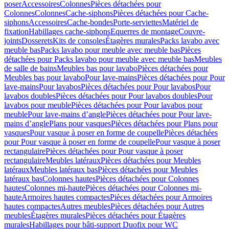
poser
Accessoires
Colonnes
Pièces détachées pour
Colonnes
Colonnes
Cache-siphons
Pièces détachées pour Cache-
siphons
Accessoires
Cache-bondes
Porte-serviettes
Matériel de
fixation
Habillages cache-siphons
Equerres de montage
Couvre-
joints
Dosserets
Kits de consoles
Étagères murales
Packs lavabo avec
meuble bas
Packs lavabo pour meuble avec meuble bas
Pièces
détachées pour Packs lavabo pour meuble avec meuble bas
Meubles
de salle de bains
Meubles bas pour lavabo
Pièces détachées pour
Meubles bas pour lavabo
Pour lave-mains
Pièces détachées pour Pour
lave-mains
Pour lavabos
Pièces détachées pour Pour lavabos
Pour
lavabos doubles
Pièces détachées pour Pour lavabos doubles
Pour
lavabos pour meuble
Pièces détachées pour Pour lavabos pour
meuble
Pour lave-mains d’angle
Pièces détachées pour Pour lave-
mains d’angle
Plans pour vasques
Pièces détachées pour Plans pour
vasques
Pour vasque à poser en forme de coupelle
Pièces détachées
pour Pour vasque à poser en forme de coupelle
Pour vasque à poser
rectangulaire
Pièces détachées pour Pour vasque à poser
rectangulaire
Meubles latéraux
Pièces détachées pour Meubles
latéraux
Meubles latéraux bas
Pièces détachées pour Meubles
latéraux bas
Colonnes hautes
Pièces détachées pour Colonnes
hautes
Colonnes mi-haute
Pièces détachées pour Colonnes mi-
haute
Armoires hautes compactes
Pièces détachées pour Armoires
hautes compactes
Autres meubles
Pièces détachées pour Autres
meubles
Étagères murales
Pièces détachées pour Étagères
murales
Habillages pour bâti-support Duofix pour WC