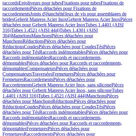
raccords
Enjoliveurs pour tubes
Fixations pour tubes
Fixations de
raccordements
Pièces détachées pour Fixations de
raccordements
Joints d'étanchéité
Jeux de vis pour assemblages de
brides
Geberit Mapress Acier Inox
Geberit Mapress Acier Inox
Pièces
détachées pour Geberit Mapress Acier Inox
Tubes 1.4401 (AISI
316)
Tubes 1.4521 (AISI 444)
Tubes 1.4301 (AISI
304)
Mamelons
Manchons
Pièces détachées pour
Manchons
Réductions
Pièces détachées pour
Réductions
Coudes
Pièces détachées pour Coudes
Tés
Pièces
détachées pour Tés
Raccords indémontables
Pièces détachées pour
Raccords indémontables
Raccords et raccordements,
démontables
Pièces détachées pour Raccords et raccordements,
démontables
Compensateurs
Pièces détachées pour
Compensateurs
Traversées
Fermetures
Pièces détachées pour
Fermetures
Raccordements
Pièces détachées pour
Raccordements
Geberit Mapress Acier Inox, sans silicone
Pièces
détachées pour Geberit Mapress Acier Inox, sans silicone
Tubes
1.4401 (AISI 316)
Tubes 1.4521 (AISI 444)
Manchons
Pièces
détachées pour Manchons
Réductions
Pièces détachées pour
Réductions
Coudes
Pièces détachées pour Coudes
Tés
Pièces
détachées pour Tés
Raccords indémontables
Pièces détachées pour
Raccords indémontables
Raccords et raccordements,
démontables
Pièces détachées pour Raccords et raccordements,
démontables
Fermetures
Pièces détachées pour
Fermetures
Raccordements
Pièces détachées pour