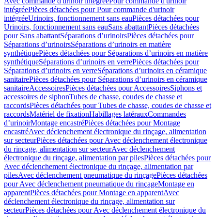
Avec commande d'urinoir intégrée
Pour commande d'urinoir
intégrée
Pièces détachées pour Pour commande d'urinoir
intégrée
Urinoirs, fonctionnement sans eau
Pièces détachées pour
Urinoirs, fonctionnement sans eau
Sans abattant
Pièces détachées
pour Sans abattant
Séparations d’urinoirs
Pièces détachées pour
Séparations d’urinoirs
Séparations d’urinoirs en matière
synthétique
Pièces détachées pour Séparations d’urinoirs en matière
synthétique
Séparations d’urinoirs en verre
Pièces détachées pour
Séparations d’urinoirs en verre
Séparations d’urinoirs en céramique
sanitaire
Pièces détachées pour Séparations d’urinoirs en céramique
sanitaire
Accessoires
Pièces détachées pour Accessoires
Siphons et
accessoires de siphon
Tubes de chasse, coudes de chasse et
raccords
Pièces détachées pour Tubes de chasse, coudes de chasse et
raccords
Matériel de fixation
Habillages latéraux
Commandes
dʼurinoir
Montage encastré
Pièces détachées pour Montage
encastré
Avec déclenchement électronique du rinçage, alimentation
sur secteur
Pièces détachées pour Avec déclenchement électronique
du rinçage, alimentation sur secteur
Avec déclenchement
électronique du rinçage, alimentation par piles
Pièces détachées pour
Avec déclenchement électronique du rinçage, alimentation par
piles
Avec déclenchement pneumatique du rinçage
Pièces détachées
pour Avec déclenchement pneumatique du rinçage
Montage en
apparent
Pièces détachées pour Montage en apparent
Avec
déclenchement électronique du rinçage, alimentation sur
secteur
Pièces détachées pour Avec déclenchement électronique du