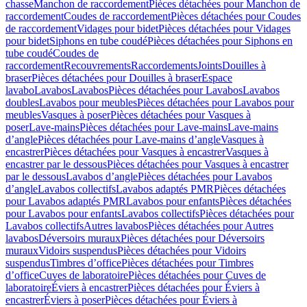
chasse
Manchon de raccordement
Pièces détachées pour Manchon de
raccordement
Coudes de raccordement
Pièces détachées pour Coudes
de raccordement
Vidages pour bidet
Pièces détachées pour Vidages
pour bidet
Siphons en tube coudé
Pièces détachées pour Siphons en
tube coudé
Coudes de
raccordement
Recouvrements
Raccordements
Joints
Douilles à
braser
Pièces détachées pour Douilles à braser
Espace
lavabo
Lavabos
Lavabos
Pièces détachées pour Lavabos
Lavabos
doubles
Lavabos pour meubles
Pièces détachées pour Lavabos pour
meubles
Vasques à poser
Pièces détachées pour Vasques à
poser
Lave-mains
Pièces détachées pour Lave-mains
Lave-mains
d’angle
Pièces détachées pour Lave-mains d’angle
Vasques à
encastrer
Pièces détachées pour Vasques à encastrer
Vasques à
encastrer par le dessous
Pièces détachées pour Vasques à encastrer
par le dessous
Lavabos d’angle
Pièces détachées pour Lavabos
d’angle
Lavabos collectifs
Lavabos adaptés PMR
Pièces détachées
pour Lavabos adaptés PMR
Lavabos pour enfants
Pièces détachées
pour Lavabos pour enfants
Lavabos collectifs
Pièces détachées pour
Lavabos collectifs
Autres lavabos
Pièces détachées pour Autres
lavabos
Déversoirs muraux
Pièces détachées pour Déversoirs
muraux
Vidoirs suspendus
Pièces détachées pour Vidoirs
suspendus
Timbres dʼoffice
Pièces détachées pour Timbres
dʼoffice
Cuves de laboratoire
Pièces détachées pour Cuves de
laboratoire
Éviers à encastrer
Pièces détachées pour Éviers à
encastrer
Éviers à poser
Pièces détachées pour Éviers à