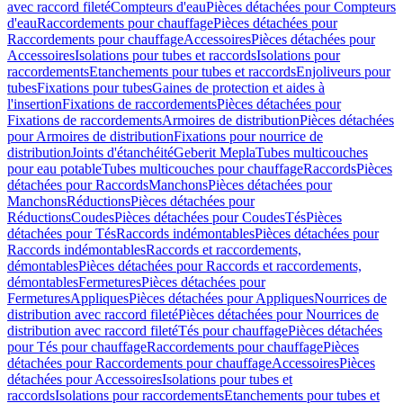
avec raccord fileté
Compteurs d'eau
Pièces détachées pour Compteurs
d'eau
Raccordements pour chauffage
Pièces détachées pour
Raccordements pour chauffage
Accessoires
Pièces détachées pour
Accessoires
Isolations pour tubes et raccords
Isolations pour
raccordements
Etanchements pour tubes et raccords
Enjoliveurs pour
tubes
Fixations pour tubes
Gaines de protection et aides à
l'insertion
Fixations de raccordements
Pièces détachées pour
Fixations de raccordements
Armoires de distribution
Pièces détachées
pour Armoires de distribution
Fixations pour nourrice de
distribution
Joints d'étanchéité
Geberit Mepla
Tubes multicouches
pour eau potable
Tubes multicouches pour chauffage
Raccords
Pièces
détachées pour Raccords
Manchons
Pièces détachées pour
Manchons
Réductions
Pièces détachées pour
Réductions
Coudes
Pièces détachées pour Coudes
Tés
Pièces
détachées pour Tés
Raccords indémontables
Pièces détachées pour
Raccords indémontables
Raccords et raccordements,
démontables
Pièces détachées pour Raccords et raccordements,
démontables
Fermetures
Pièces détachées pour
Fermetures
Appliques
Pièces détachées pour Appliques
Nourrices de
distribution avec raccord fileté
Pièces détachées pour Nourrices de
distribution avec raccord fileté
Tés pour chauffage
Pièces détachées
pour Tés pour chauffage
Raccordements pour chauffage
Pièces
détachées pour Raccordements pour chauffage
Accessoires
Pièces
détachées pour Accessoires
Isolations pour tubes et
raccords
Isolations pour raccordements
Etanchements pour tubes et