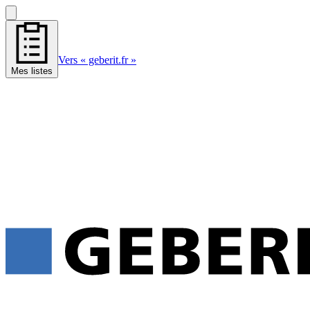
Vers « geberit.fr »
Mes listes