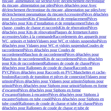
rinçage, alimentation sur secteur
Avec déclenchement électronique
du rinçage, alimentation par piles
Pièces détachées pour Avec
déclenchement électronique du rinçage, alimentation par piles
Avec
déclenchement pneumatique du rinçage
Accessoires
Pièces détachées
pour Accessoires
Kits d’installation et de remplacement
Pièces
détachées pour Kits d’installation et de remplacement
Tubes de
chasse, coudes de chasse et raccords
Kits de rénovation
Pièces
détachées pour Kits de rénovation
Plaques de fermeture
Autres
accessoires
Aides à la commande
Raccordements des appareils pour
WC, urinoirs et bidets
Vidages pour WC et vidoirs suspendus
Pièces
détachées pour Vidages pour WC et vidoirs suspendus
Coudes de
raccordement
Pièces détachées pour Coudes de
raccordement
Manchon de raccordement
Pièces détachées pour
Manchon de raccordement
Kits de raccordement
Pièces détachées
pour Kits de raccordement
Rallonges de coude de chasse
Pièces
détachées pour Rallonges de coude de chasse
Raccords en
PVC
Pièces détachées pour Raccords en PVC
Manchettes et cache-
boulons
Raccords de transition et pièces de connexion
Vidages pour
urinoirs
Pièces détachées pour Vidages pour urinoirs
Siphons pour
urinoir
Pièces détachées pour Siphons pour urinoir
Siphons en forme
d’escargot
Pièces détachées pour Siphons en forme
d’escargot
Siphons à encastrer
Pièces détachées pour Siphons à
encastrer
Siphons en tube coudé
Pièces détachées pour Siphons en
tube coudé
Rallonges de coude de chasse et tube de chasse
Pièces
détachées pour Rallonges de coude de chasse et tube de