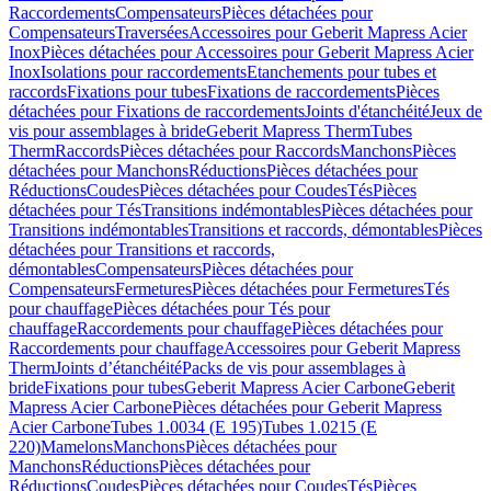
Raccordements
Compensateurs
Pièces détachées pour
Compensateurs
Traversées
Accessoires pour Geberit Mapress Acier
Inox
Pièces détachées pour Accessoires pour Geberit Mapress Acier
Inox
Isolations pour raccordements
Etanchements pour tubes et
raccords
Fixations pour tubes
Fixations de raccordements
Pièces
détachées pour Fixations de raccordements
Joints d'étanchéité
Jeux de
vis pour assemblages à bride
Geberit Mapress Therm
Tubes
Therm
Raccords
Pièces détachées pour Raccords
Manchons
Pièces
détachées pour Manchons
Réductions
Pièces détachées pour
Réductions
Coudes
Pièces détachées pour Coudes
Tés
Pièces
détachées pour Tés
Transitions indémontables
Pièces détachées pour
Transitions indémontables
Transitions et raccords, démontables
Pièces
détachées pour Transitions et raccords,
démontables
Compensateurs
Pièces détachées pour
Compensateurs
Fermetures
Pièces détachées pour Fermetures
Tés
pour chauffage
Pièces détachées pour Tés pour
chauffage
Raccordements pour chauffage
Pièces détachées pour
Raccordements pour chauffage
Accessoires pour Geberit Mapress
Therm
Joints d’étanchéité
Packs de vis pour assemblages à
bride
Fixations pour tubes
Geberit Mapress Acier Carbone
Geberit
Mapress Acier Carbone
Pièces détachées pour Geberit Mapress
Acier Carbone
Tubes 1.0034 (E 195)
Tubes 1.0215 (E
220)
Mamelons
Manchons
Pièces détachées pour
Manchons
Réductions
Pièces détachées pour
Réductions
Coudes
Pièces détachées pour Coudes
Tés
Pièces