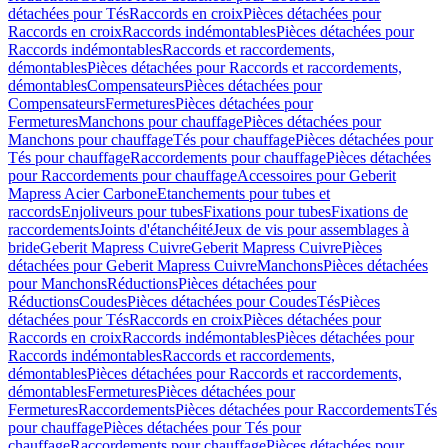
détachées pour Tés
Raccords en croix
Pièces détachées pour
Raccords en croix
Raccords indémontables
Pièces détachées pour
Raccords indémontables
Raccords et raccordements,
démontables
Pièces détachées pour Raccords et raccordements,
démontables
Compensateurs
Pièces détachées pour
Compensateurs
Fermetures
Pièces détachées pour
Fermetures
Manchons pour chauffage
Pièces détachées pour
Manchons pour chauffage
Tés pour chauffage
Pièces détachées pour
Tés pour chauffage
Raccordements pour chauffage
Pièces détachées
pour Raccordements pour chauffage
Accessoires pour Geberit
Mapress Acier Carbone
Etanchements pour tubes et
raccords
Enjoliveurs pour tubes
Fixations pour tubes
Fixations de
raccordements
Joints d'étanchéité
Jeux de vis pour assemblages à
bride
Geberit Mapress Cuivre
Geberit Mapress Cuivre
Pièces
détachées pour Geberit Mapress Cuivre
Manchons
Pièces détachées
pour Manchons
Réductions
Pièces détachées pour
Réductions
Coudes
Pièces détachées pour Coudes
Tés
Pièces
détachées pour Tés
Raccords en croix
Pièces détachées pour
Raccords en croix
Raccords indémontables
Pièces détachées pour
Raccords indémontables
Raccords et raccordements,
démontables
Pièces détachées pour Raccords et raccordements,
démontables
Fermetures
Pièces détachées pour
Fermetures
Raccordements
Pièces détachées pour Raccordements
Tés
pour chauffage
Pièces détachées pour Tés pour
chauffage
Raccordements pour chauffage
Pièces détachées pour