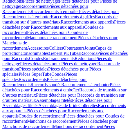
Réductions
Pièces de nettoyage
Pièces détachées pour Pièces de
nettoyage
Raccordements
Pièces détachées pour
Raccordements
Raccordements à emboîter
Pièces détachées pour
Raccordements à emboîter
Raccordements à griffes
Raccords de
transition sur d’autres matériaux
Raccordements aux appareils
Pièces
détachées pour Raccordements aux appareils
Coudes de
raccordement
Pièces détachées pour Coudes de
raccordement
Manchons de raccordement
Pièces détachées pour
Manchons de
raccordement
Accessoires
Colliers
Obturateurs
Joints
Capes de
protection
Consommables
Geberit PE
Tubes
Raccords
Pièces détachées
pour Raccords
Coudes
Embranchements
Réductions
Pièces de
nettoyage
Pièces détachées pour Pièces de nettoyage
Raccords de
transition
Pièces spéciales
Pièces détachées pour Pièces
spéciales
Pièces SuperTube
Coudes
Pièces
spéciales
Raccordements
Pièces détachées pour
Raccordements
Raccords soudés
Raccordements à emboîter
Pièces
détachées pour Raccordements à emboîter
Raccords de transition sur
d’autres matériaux
Pièces détachées pour Raccords de transition sur
d’autres matériaux
Assemblages filetés
Pièces détachées pour
Assemblages filetés
Assemblages de bride
Collerettes
Raccordements
aux appareils
Pièces détachées pour Raccordements aux
appareils
Coudes de raccordement
Pièces détachées pour Coudes de
raccordement
Manchons de raccordement
Pièces détachées pour
Manchons de raccordement
Manchons de raccordement
Pièces