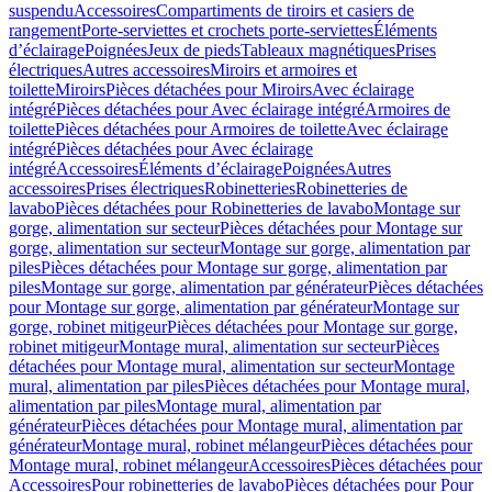
suspendu
Accessoires
Compartiments de tiroirs et casiers de
rangement
Porte-serviettes et crochets porte-serviettes
Éléments
d’éclairage
Poignées
Jeux de pieds
Tableaux magnétiques
Prises
électriques
Autres accessoires
Miroirs et armoires et
toilette
Miroirs
Pièces détachées pour Miroirs
Avec éclairage
intégré
Pièces détachées pour Avec éclairage intégré
Armoires de
toilette
Pièces détachées pour Armoires de toilette
Avec éclairage
intégré
Pièces détachées pour Avec éclairage
intégré
Accessoires
Éléments d’éclairage
Poignées
Autres
accessoires
Prises électriques
Robinetteries
Robinetteries de
lavabo
Pièces détachées pour Robinetteries de lavabo
Montage sur
gorge, alimentation sur secteur
Pièces détachées pour Montage sur
gorge, alimentation sur secteur
Montage sur gorge, alimentation par
piles
Pièces détachées pour Montage sur gorge, alimentation par
piles
Montage sur gorge, alimentation par générateur
Pièces détachées
pour Montage sur gorge, alimentation par générateur
Montage sur
gorge, robinet mitigeur
Pièces détachées pour Montage sur gorge,
robinet mitigeur
Montage mural, alimentation sur secteur
Pièces
détachées pour Montage mural, alimentation sur secteur
Montage
mural, alimentation par piles
Pièces détachées pour Montage mural,
alimentation par piles
Montage mural, alimentation par
générateur
Pièces détachées pour Montage mural, alimentation par
générateur
Montage mural, robinet mélangeur
Pièces détachées pour
Montage mural, robinet mélangeur
Accessoires
Pièces détachées pour
Accessoires
Pour robinetteries de lavabo
Pièces détachées pour Pour