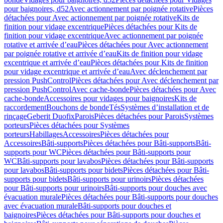
pour baignoires, d52
Avec actionnement par poignée rotative
Pièces
détachées pour Avec actionnement par poignée rotative
Kits de
finition pour vidage excentrique
Pièces détachées pour Kits de
finition pour vidage excentrique
Avec actionnement par poignée
rotative et arrivée d’eau
Pièces détachées pour Avec actionnement
par poignée rotative et arrivée d’eau
Kits de finition pour vidage
excentrique et arrivée d’eau
Pièces détachées pour Kits de finition
pour vidage excentrique et arrivée d’eau
Avec déclenchement par
pression PushControl
Pièces détachées pour Avec déclenchement par
pression PushControl
Avec cache-bonde
Pièces détachées pour Avec
cache-bonde
Accessoires pour vidages pour baignoires
Kits de
raccordement
Bouchons de bonde
Tés
Systèmes d’installation et de
rinçage
Geberit Duofix
Parois
Pièces détachées pour Parois
Systèmes
porteurs
Pièces détachées pour Systèmes
porteurs
Habillages
Accessoires
Pièces détachées pour
Accessoires
Bâti-supports
Pièces détachées pour Bâti-supports
Bâti-
supports pour WC
Pièces détachées pour Bâti-supports pour
WC
Bâti-supports pour lavabos
Pièces détachées pour Bâti-supports
pour lavabos
Bâti-supports pour bidets
Pièces détachées pour Bâti-
supports pour bidets
Bâti-supports pour urinoirs
Pièces détachées
pour Bâti-supports pour urinoirs
Bâti-supports pour douches avec
évacuation murale
Pièces détachées pour Bâti-supports pour douches
avec évacuation murale
Bâti-supports pour douches et
baignoires
Pièces détachées pour Bâti-supports pour douches et