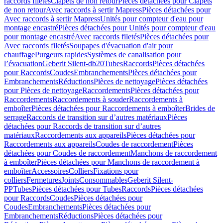
raccords filetés
Clapets de non retour
Pièces détachées pour Clapets
de non retour
Avec raccords à sertir Mapress
Pièces détachées pour
Avec raccords à sertir Mapress
Unités pour compteur d'eau pour
montage encastré
Pièces détachées pour Unités pour compteur d'eau
pour montage encastré
Avec raccords filetés
Pièces détachées pour
Avec raccords filetés
Soupapes d'évacuation d'air pour
chauffage
Purgeurs rapides
Systèmes de canalisation pour
l’évacuation
Geberit Silent-db20
Tubes
Raccords
Pièces détachées
pour Raccords
Coudes
Embranchements
Pièces détachées pour
Embranchements
Réductions
Pièces de nettoyage
Pièces détachées
pour Pièces de nettoyage
Raccordements
Pièces détachées pour
Raccordements
Raccordements à souder
Raccordements à
emboîter
Pièces détachées pour Raccordements à emboîter
Brides de
serrage
Raccords de transition sur d’autres matériaux
Pièces
détachées pour Raccords de transition sur d’autres
matériaux
Raccordements aux appareils
Pièces détachées pour
Raccordements aux appareils
Coudes de raccordement
Pièces
détachées pour Coudes de raccordement
Manchons de raccordement
à emboîter
Pièces détachées pour Manchons de raccordement à
emboîter
Accessoires
Colliers
Fixations pour
colliers
Fermetures
Joints
Consommables
Geberit Silent-
PP
Tubes
Pièces détachées pour Tubes
Raccords
Pièces détachées
pour Raccords
Coudes
Pièces détachées pour
Coudes
Embranchements
Pièces détachées pour
Embranchements
Réductions
Pièces détachées pour