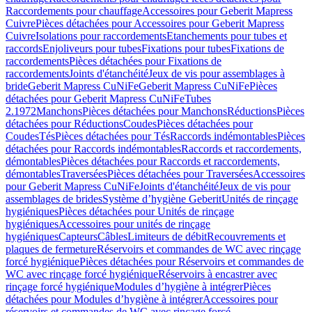
Raccordements pour chauffage
Accessoires pour Geberit Mapress
Cuivre
Pièces détachées pour Accessoires pour Geberit Mapress
Cuivre
Isolations pour raccordements
Etanchements pour tubes et
raccords
Enjoliveurs pour tubes
Fixations pour tubes
Fixations de
raccordements
Pièces détachées pour Fixations de
raccordements
Joints d'étanchéité
Jeux de vis pour assemblages à
bride
Geberit Mapress CuNiFe
Geberit Mapress CuNiFe
Pièces
détachées pour Geberit Mapress CuNiFe
Tubes
2.1972
Manchons
Pièces détachées pour Manchons
Réductions
Pièces
détachées pour Réductions
Coudes
Pièces détachées pour
Coudes
Tés
Pièces détachées pour Tés
Raccords indémontables
Pièces
détachées pour Raccords indémontables
Raccords et raccordements,
démontables
Pièces détachées pour Raccords et raccordements,
démontables
Traversées
Pièces détachées pour Traversées
Accessoires
pour Geberit Mapress CuNiFe
Joints d'étanchéité
Jeux de vis pour
assemblages de brides
Système d’hygiène Geberit
Unités de rinçage
hygiéniques
Pièces détachées pour Unités de rinçage
hygiéniques
Accessoires pour unités de rinçage
hygiéniques
Capteurs
Câbles
Limiteurs de débit
Recouvrements et
plaques de fermeture
Réservoirs et commandes de WC avec rinçage
forcé hygiénique
Pièces détachées pour Réservoirs et commandes de
WC avec rinçage forcé hygiénique
Réservoirs à encastrer avec
rinçage forcé hygiénique
Modules d’hygiène à intégrer
Pièces
détachées pour Modules d’hygiène à intégrer
Accessoires pour
réservoirs et commandes de WC avec rinçage forcé