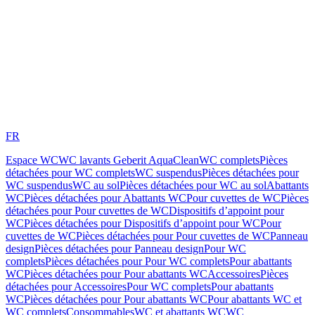
FR
Espace WC
WC lavants Geberit AquaClean
WC complets
Pièces
détachées pour WC complets
WC suspendus
Pièces détachées pour
WC suspendus
WC au sol
Pièces détachées pour WC au sol
Abattants
WC
Pièces détachées pour Abattants WC
Pour cuvettes de WC
Pièces
détachées pour Pour cuvettes de WC
Dispositifs d’appoint pour
WC
Pièces détachées pour Dispositifs d’appoint pour WC
Pour
cuvettes de WC
Pièces détachées pour Pour cuvettes de WC
Panneau
design
Pièces détachées pour Panneau design
Pour WC
complets
Pièces détachées pour Pour WC complets
Pour abattants
WC
Pièces détachées pour Pour abattants WC
Accessoires
Pièces
détachées pour Accessoires
Pour WC complets
Pour abattants
WC
Pièces détachées pour Pour abattants WC
Pour abattants WC et
WC complets
Consommables
WC et abattants WC
WC