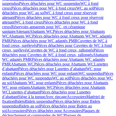
suspendus
Pièces détachées pour WC suspendus
WC à fond
creux
Pièces détachées pour WC à fond creux
WC au sol
Pièces
détachées pour WC au sol
WC à fond creux pour réservoir
attenant
Pièces détachées pour WC à fond creux pour réservoir
attenant
WC à fond creux
Pièces détachées pour WC à fond
creux
Réservoirs apparents pour WC, en céramique
sanitaire
Attenant
Abattants WC
Pièces détachées pour Abattants
WC
Abattants WC
Pièces détachées pour Abattants WC
WC adaptés
PMR
Pièces détachées pour WC adaptés PMR
Cuvettes de WC à
fond creux, surélevés
Pièces détachées pour Cuvettes de WC à fond
creux, surélevés
Cuvettes de WC à fond creux, rallongés
Pièces
détachées pour Cuvettes de WC à fond creux, rallongés
Abattants
WC adaptés PMR
Pièces détachées pour Abattants WC adaptés
PMR
Abattants WC
Pièces détachées pour Abattants WC
Lunettes
d’abattant
Pièces détachées pour Lunettes d’abattant
WC pour
enfants
Pièces détachées pour WC pour enfants
WC suspendus
Pièces
détachées pour WC suspendus
WC au sol
Pièces détachées pour WC
au sol
Abattants WC pour enfants
Pièces détachées pour Abattants
WC pour enfants
Abattants WC
Pièces détachées pour Abattants
WC
Lunettes d’abattant
Pièces détachées pour Lunettes
d’abattant
Siège à la turque
Avec rinçage
Accessoires
Matériel de
fixation
Bidets
Bidets suspendus
Pièces détachées pour Bidets
suspendus
Bidets au sol
Pièces détachées pour Bidets au
sol
Accessoires
Pièces détachées pour Accessoires
Plaques de
déclenchement et commandes de WC
Plaques de