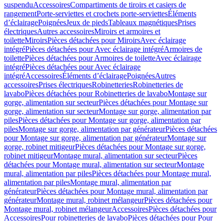
suspendu
Accessoires
Compartiments de tiroirs et casiers de
rangement
Porte-serviettes et crochets porte-serviettes
Éléments
d’éclairage
Poignées
Jeux de pieds
Tableaux magnétiques
Prises
électriques
Autres accessoires
Miroirs et armoires et
toilette
Miroirs
Pièces détachées pour Miroirs
Avec éclairage
intégré
Pièces détachées pour Avec éclairage intégré
Armoires de
toilette
Pièces détachées pour Armoires de toilette
Avec éclairage
intégré
Pièces détachées pour Avec éclairage
intégré
Accessoires
Éléments d’éclairage
Poignées
Autres
accessoires
Prises électriques
Robinetteries
Robinetteries de
lavabo
Pièces détachées pour Robinetteries de lavabo
Montage sur
gorge, alimentation sur secteur
Pièces détachées pour Montage sur
gorge, alimentation sur secteur
Montage sur gorge, alimentation par
piles
Pièces détachées pour Montage sur gorge, alimentation par
piles
Montage sur gorge, alimentation par générateur
Pièces détachées
pour Montage sur gorge, alimentation par générateur
Montage sur
gorge, robinet mitigeur
Pièces détachées pour Montage sur gorge,
robinet mitigeur
Montage mural, alimentation sur secteur
Pièces
détachées pour Montage mural, alimentation sur secteur
Montage
mural, alimentation par piles
Pièces détachées pour Montage mural,
alimentation par piles
Montage mural, alimentation par
générateur
Pièces détachées pour Montage mural, alimentation par
générateur
Montage mural, robinet mélangeur
Pièces détachées pour
Montage mural, robinet mélangeur
Accessoires
Pièces détachées pour
Accessoires
Pour robinetteries de lavabo
Pièces détachées pour Pour