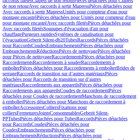
raccords filetés
Clapets de non retour
Pièces détachées pour Clapets
de non retour
Avec raccords à sertir Mapress
Pièces détachées pour
Avec raccords à sertir Mapress
Unités pour compteur d'eau pour
montage encastré
Pièces détachées pour Unités pour compteur d'eau
pour montage encastré
Avec raccords filetés
Pièces détachées pour
Avec raccords filetés
Soupapes d'évacuation d'air pour
chauffage
Purgeurs rapides
Systèmes de canalisation pour
l’évacuation
Geberit Silent-db20
Tubes
Raccords
Pièces détachées
pour Raccords
Coudes
Embranchements
Pièces détachées pour
Embranchements
Réductions
Pièces de nettoyage
Pièces détachées
pour Pièces de nettoyage
Raccordements
Pièces détachées pour
Raccordements
Raccordements à souder
Raccordements à
emboîter
Pièces détachées pour Raccordements à emboîter
Brides de
serrage
Raccords de transition sur d’autres matériaux
Pièces
détachées pour Raccords de transition sur d’autres
matériaux
Raccordements aux appareils
Pièces détachées pour
Raccordements aux appareils
Coudes de raccordement
Pièces
détachées pour Coudes de raccordement
Manchons de raccordement
à emboîter
Pièces détachées pour Manchons de raccordement à
emboîter
Accessoires
Colliers
Fixations pour
colliers
Fermetures
Joints
Consommables
Geberit Silent-
PP
Tubes
Pièces détachées pour Tubes
Raccords
Pièces détachées
pour Raccords
Coudes
Pièces détachées pour
Coudes
Embranchements
Pièces détachées pour
Embranchements
Réductions
Pièces détachées pour