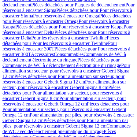
déclenchement
Pièces détachées pour Plaques de déclenchement
Pour
réservoirs à encastrer Sigma
Pièces détachées pour Pour réservoirs à
encastrer Sigma
Pour réservoirs à encastrer Omega
Pièces détachées
pour Pour réservoirs à encastrer Omega
Pour réservoirs à encastrer
Kappa
Pièces détachées pour Pour réservoirs à encastrer Kappa
Pour
réservoirs à encastrer Delta
Pièces détachées pour Pour réservoirs à
encastrer Delta
Pour les réservoirs à encastrer Twinline
Pièces
détachées pour Pour les réservoirs à encastrer Twinline
Pour
réservoirs à encastrer 300T
Pièces détachées pour Pour réservoirs à
encastrer 300T
Accessoires
Consommables
Commandes de WC à
déclenchement électronique du rinçage
Pièces détachées pour
Commandes de WC à déclenchement électronique du rinçage
Pour
alimentation sur secteur, pour réservoirs à encastrer Geberit Sigma
12 cm
Pièces détachées pour Pour alimentation sur secteur, pour
réservoirs à encastrer Geberit Sigma 12 cm
Pour alimentation sur
secteur, pour réservoirs à encastrer Geberit Sigma 8 cm
Pièces
détachées pour Pour alimentation sur secteur, pour réservoirs à
encastrer Geberit Sigma 8 cm
Pour alimentation sur secteur, pour
réservoirs à encastrer Geberit Omega 12 cm
Pièces détachées pour
Pour alimentation sur secteur, pour réservoirs à encastrer Geberit
Omega 12 cm
Pour alimentation par piles, pour réservoirs à encastrer
Geberit Sigma 12 cm
Pièces détachées pour Pour alimentation par
piles, pour réservoirs à encastrer Geberit Sigma 12 cm
Commandes
de WC avec déclenchement pneumatique du rinçage
Pièces
détachées pour Commandes de WC avec déclenchement