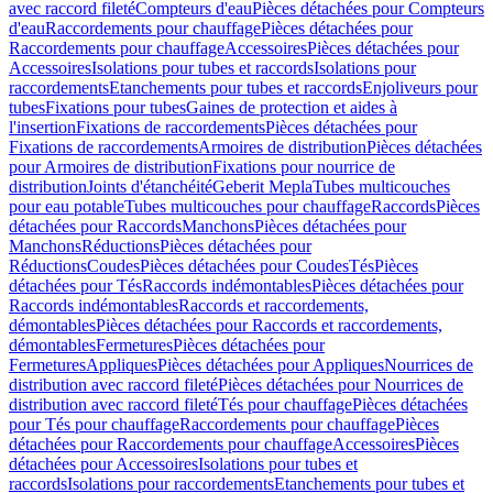
avec raccord fileté
Compteurs d'eau
Pièces détachées pour Compteurs
d'eau
Raccordements pour chauffage
Pièces détachées pour
Raccordements pour chauffage
Accessoires
Pièces détachées pour
Accessoires
Isolations pour tubes et raccords
Isolations pour
raccordements
Etanchements pour tubes et raccords
Enjoliveurs pour
tubes
Fixations pour tubes
Gaines de protection et aides à
l'insertion
Fixations de raccordements
Pièces détachées pour
Fixations de raccordements
Armoires de distribution
Pièces détachées
pour Armoires de distribution
Fixations pour nourrice de
distribution
Joints d'étanchéité
Geberit Mepla
Tubes multicouches
pour eau potable
Tubes multicouches pour chauffage
Raccords
Pièces
détachées pour Raccords
Manchons
Pièces détachées pour
Manchons
Réductions
Pièces détachées pour
Réductions
Coudes
Pièces détachées pour Coudes
Tés
Pièces
détachées pour Tés
Raccords indémontables
Pièces détachées pour
Raccords indémontables
Raccords et raccordements,
démontables
Pièces détachées pour Raccords et raccordements,
démontables
Fermetures
Pièces détachées pour
Fermetures
Appliques
Pièces détachées pour Appliques
Nourrices de
distribution avec raccord fileté
Pièces détachées pour Nourrices de
distribution avec raccord fileté
Tés pour chauffage
Pièces détachées
pour Tés pour chauffage
Raccordements pour chauffage
Pièces
détachées pour Raccordements pour chauffage
Accessoires
Pièces
détachées pour Accessoires
Isolations pour tubes et
raccords
Isolations pour raccordements
Etanchements pour tubes et