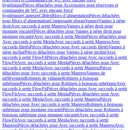
hygiénique
Pièces détachées pour Accessoires pour réservoirs et
commandes de WC avec rinçage forcé
hygiénique
Capteurs
Câbles
Blocs d’alimentation
Pièces détachées
pour Blocs d’alimentation
Composants réseau
Vannes
Vannes à siège
droit
Avec raccords à sertir Mapress
Vannes à siège droit pour
montage encastré
Pièces détachées pour Vannes à siège droit pour
montage encastré
Avec raccords à sertir Mepla
Pièces détachées pour
Avec raccords à sertir Mepla
Avec raccords à sertir Mapress
Avec
raccords filetés
Pièces détachées pour Avec raccords filetés
Vannes à
siège incliné
Pièces détachées pour Vannes à siège incliné
Avec
raccords à sertir FlowFit
Pièces détachées pour Avec raccords à sertir
FlowFit
Avec raccords à sertir Mepla
Pièces détachées pour Avec
raccords à sertir Mepla
Avec raccords à sertir Mapress
Pièces
détachées pour Avec raccords à sertir Mapress
Vannes de
prélèvement
Robinets de vidange
Robinets à boisseau
sphérique
Pièces détachées pour Robinets à boisseau sphérique
Avec
raccords à sertir FlowFit
Pièces détachées pour Avec raccords à sertir
FlowFit
Avec raccords à sertir Mepla
Pièces détachées pour Avec
raccords à sertir Mepla
Avec raccords à sertir Mapress
Pièces
détachées pour Avec raccords à sertir Mapress
Robinets à boisseau
sphérique pour montage encastré
Pièces détachées pour Robinets à
boisseau sphérique pour montage encastré
Avec raccords à sertir
FlowFit
Avec raccords à sertir Mepla
Avec raccords à sertir
Mapress
Pièces détachées pour Avec raccords à sertir Mapress
Avec