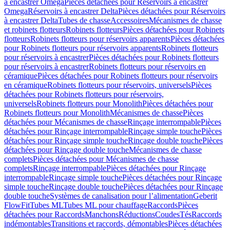
à encastrer Omega
Pièces détachées pour Réservoirs à encastrer
Omega
Réservoirs à encastrer Delta
Pièces détachées pour Réservoirs
à encastrer Delta
Tubes de chasse
Accessoires
Mécanismes de chasse
et robinets flotteurs
Robinets flotteurs
Pièces détachées pour Robinets
flotteurs
Robinets flotteurs pour réservoirs apparents
Pièces détachées
pour Robinets flotteurs pour réservoirs apparents
Robinets flotteurs
pour réservoirs à encastrer
Pièces détachées pour Robinets flotteurs
pour réservoirs à encastrer
Robinets flotteurs pour réservoirs en
céramique
Pièces détachées pour Robinets flotteurs pour réservoirs
en céramique
Robinets flotteurs pour réservoirs, universels
Pièces
détachées pour Robinets flotteurs pour réservoirs,
universels
Robinets flotteurs pour Monolith
Pièces détachées pour
Robinets flotteurs pour Monolith
Mécanismes de chasse
Pièces
détachées pour Mécanismes de chasse
Rinçage interrompable
Pièces
détachées pour Rinçage interrompable
Rinçage simple touche
Pièces
détachées pour Rinçage simple touche
Rinçage double touche
Pièces
détachées pour Rinçage double touche
Mécanismes de chasse
complets
Pièces détachées pour Mécanismes de chasse
complets
Rinçage interrompable
Pièces détachées pour Rinçage
interrompable
Rinçage simple touche
Pièces détachées pour Rinçage
simple touche
Rinçage double touche
Pièces détachées pour Rinçage
double touche
Systèmes de canalisation pour l’alimentation
Geberit
FlowFit
Tubes ML
Tubes ML pour chauffage
Raccords
Pièces
détachées pour Raccords
Manchons
Réductions
Coudes
Tés
Raccords
indémontables
Transitions et raccords, démontables
Pièces détachées