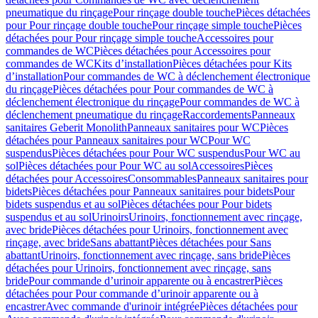
pneumatique du rinçage
Pour rinçage double touche
Pièces détachées
pour Pour rinçage double touche
Pour rinçage simple touche
Pièces
détachées pour Pour rinçage simple touche
Accessoires pour
commandes de WC
Pièces détachées pour Accessoires pour
commandes de WC
Kits d’installation
Pièces détachées pour Kits
d’installation
Pour commandes de WC à déclenchement électronique
du rinçage
Pièces détachées pour Pour commandes de WC à
déclenchement électronique du rinçage
Pour commandes de WC à
déclenchement pneumatique du rinçage
Raccordements
Panneaux
sanitaires Geberit Monolith
Panneaux sanitaires pour WC
Pièces
détachées pour Panneaux sanitaires pour WC
Pour WC
suspendus
Pièces détachées pour Pour WC suspendus
Pour WC au
sol
Pièces détachées pour Pour WC au sol
Accessoires
Pièces
détachées pour Accessoires
Consommables
Panneaux sanitaires pour
bidets
Pièces détachées pour Panneaux sanitaires pour bidets
Pour
bidets suspendus et au sol
Pièces détachées pour Pour bidets
suspendus et au sol
Urinoirs
Urinoirs, fonctionnement avec rinçage,
avec bride
Pièces détachées pour Urinoirs, fonctionnement avec
rinçage, avec bride
Sans abattant
Pièces détachées pour Sans
abattant
Urinoirs, fonctionnement avec rinçage, sans bride
Pièces
détachées pour Urinoirs, fonctionnement avec rinçage, sans
bride
Pour commande d’urinoir apparente ou à encastrer
Pièces
détachées pour Pour commande d’urinoir apparente ou à
encastrer
Avec commande d'urinoir intégrée
Pièces détachées pour