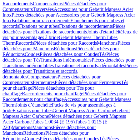
Raccordements
Compensateurs
Pièces détachées pour
Compensateurs
Traversées
Accessoires pour Geberit Mapress Acier
Inox
Pièces détachées pour Accessoires pour Geberit Mapress Acier
Inox
Isolations pour raccordements
Etanchements pour tubes et
raccords
Fixations pour tubes
Fixations de raccordements
Pièces
détachées pour Fixations de raccordements
Joints d'étanchéité
Jeux de
vis pour assemblages à bride
Geberit Mapress Therm
Tubes
Therm
Raccords
Pièces détachées pour Raccords
Manchons
Pièces
détachées pour Manchons
Réductions
Pièces détachées pour
Réductions
Coudes
Pièces détachées pour Coudes
Tés
Pièces
détachées pour Tés
Transitions indémontables
Pièces détachées pour
Transitions indémontables
Transitions et raccords, démontables
Pièces
détachées pour Transitions et raccords,
démontables
Compensateurs
Pièces détachées pour
Compensateurs
Fermetures
Pièces détachées pour Fermetures
Tés
pour chauffage
Pièces détachées pour Tés pour
chauffage
Raccordements pour chauffage
Pièces détachées pour
Raccordements pour chauffage
Accessoires pour Geberit Mapress
Therm
Joints d’étanchéité
Packs de vis pour assemblages à
bride
Fixations pour tubes
Geberit Mapress Acier Carbone
Geberit
Mapress Acier Carbone
Pièces détachées pour Geberit Mapress
Acier Carbone
Tubes 1.0034 (E 195)
Tubes 1.0215 (E
220)
Mamelons
Manchons
Pièces détachées pour
Manchons
Réductions
Pièces détachées pour
Réductions
Coudes
Pièces détachées pour Coudes
Tés
Pièces