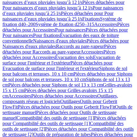
naissances d’eaux pluviales jusqu’à 12 l/s
Pièces détachées pour
Pour naissances d’eaux pluviales jusqu’à 12 l/s
Pour naissances
d’eaux pluviales jusqu’à 25 l/s
Pièces détachées pour Pour
naissances d’eaux pluviales jusqu’à 25 l/s
Fixations
Système de
fixation d40–200
Système de fixation d250–315
Accessoires
Pièces
détachées pour Accessoires
Pour naissances
Pièces détachées pour
Pour naissances
Pour fixations
Évacuation des eaux de toiture
conventionnelle
Naissances d'eaux pluviales
Pièces détachées pour
Naissances d'eaux pluviales
Raccords au pare-vapeur
Pièces
détachées pour Raccords au pare-vapeur
Accessoires
Pièces
détachées pour Accessoires
Évacuation des sols
Evacuation de
surface pour l'intérieur et l'extérieur
Pièces détachées pour
Evacuation de surface pour l'intérieur et l'extérieur
Siphons de sol
pour balcons et terrasses, 10 x 10 cm
Pièces détachées pour Siphons
de sol pour balcons et terrasses, 10 x 10 cm
Siphons de sol 13 x 13
cm
Pièces détachées pour Siphons de sol 13 x 13 cm
Grilles-avaloirs
15 x 15 cm
Pièces détachées pour Grilles-avaloirs 15 x 15
cm
Accessoires
Pièces détachées pour Accessoires
Outillages,
composants réseau et logiciels
Outillages
Outils pour Geberit
FlowFit
Pièces détachées pour Outils pour Geberit FlowFit
Outils de
sertissage manuel
Pièces détachées pour Outils de sertissage
manuel
Compatibilité des outils de sertissage [1]
Pièces détachées
pour Compatibilité des outils de sertissage [1]
Compatibilité des
outils de sertissage [2]
Pièces détachées pour Compatibilité des outils
de sertissage [2]
Outils de préparation de tubes
Pièces détachées pour