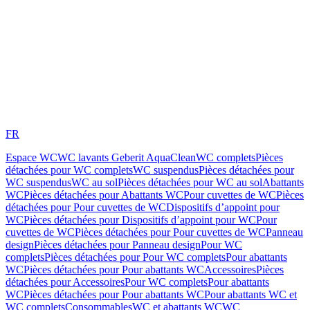
FR
Espace WC
WC lavants Geberit AquaClean
WC complets
Pièces
détachées pour WC complets
WC suspendus
Pièces détachées pour
WC suspendus
WC au sol
Pièces détachées pour WC au sol
Abattants
WC
Pièces détachées pour Abattants WC
Pour cuvettes de WC
Pièces
détachées pour Pour cuvettes de WC
Dispositifs d’appoint pour
WC
Pièces détachées pour Dispositifs d’appoint pour WC
Pour
cuvettes de WC
Pièces détachées pour Pour cuvettes de WC
Panneau
design
Pièces détachées pour Panneau design
Pour WC
complets
Pièces détachées pour Pour WC complets
Pour abattants
WC
Pièces détachées pour Pour abattants WC
Accessoires
Pièces
détachées pour Accessoires
Pour WC complets
Pour abattants
WC
Pièces détachées pour Pour abattants WC
Pour abattants WC et
WC complets
Consommables
WC et abattants WC
WC