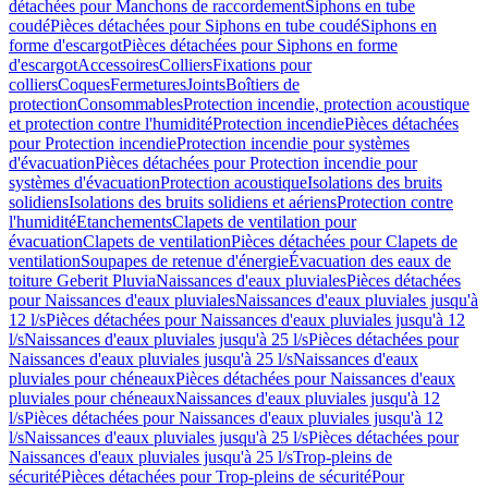
détachées pour Manchons de raccordement
Siphons en tube
coudé
Pièces détachées pour Siphons en tube coudé
Siphons en
forme d'escargot
Pièces détachées pour Siphons en forme
d'escargot
Accessoires
Colliers
Fixations pour
colliers
Coques
Fermetures
Joints
Boîtiers de
protection
Consommables
Protection incendie, protection acoustique
et protection contre l'humidité
Protection incendie
Pièces détachées
pour Protection incendie
Protection incendie pour systèmes
d'évacuation
Pièces détachées pour Protection incendie pour
systèmes d'évacuation
Protection acoustique
Isolations des bruits
solidiens
Isolations des bruits solidiens et aériens
Protection contre
l'humidité
Etanchements
Clapets de ventilation pour
évacuation
Clapets de ventilation
Pièces détachées pour Clapets de
ventilation
Soupapes de retenue d'énergie
Évacuation des eaux de
toiture Geberit Pluvia
Naissances d'eaux pluviales
Pièces détachées
pour Naissances d'eaux pluviales
Naissances d'eaux pluviales jusqu'à
12 l/s
Pièces détachées pour Naissances d'eaux pluviales jusqu'à 12
l/s
Naissances d'eaux pluviales jusqu'à 25 l/s
Pièces détachées pour
Naissances d'eaux pluviales jusqu'à 25 l/s
Naissances d'eaux
pluviales pour chéneaux
Pièces détachées pour Naissances d'eaux
pluviales pour chéneaux
Naissances d'eaux pluviales jusqu'à 12
l/s
Pièces détachées pour Naissances d'eaux pluviales jusqu'à 12
l/s
Naissances d'eaux pluviales jusqu'à 25 l/s
Pièces détachées pour
Naissances d'eaux pluviales jusqu'à 25 l/s
Trop-pleins de
sécurité
Pièces détachées pour Trop-pleins de sécurité
Pour