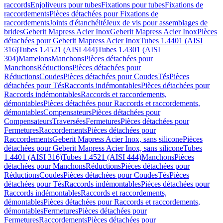
raccords
Enjoliveurs pour tubes
Fixations pour tubes
Fixations de
raccordements
Pièces détachées pour Fixations de
raccordements
Joints d'étanchéité
Jeux de vis pour assemblages de
brides
Geberit Mapress Acier Inox
Geberit Mapress Acier Inox
Pièces
détachées pour Geberit Mapress Acier Inox
Tubes 1.4401 (AISI
316)
Tubes 1.4521 (AISI 444)
Tubes 1.4301 (AISI
304)
Mamelons
Manchons
Pièces détachées pour
Manchons
Réductions
Pièces détachées pour
Réductions
Coudes
Pièces détachées pour Coudes
Tés
Pièces
détachées pour Tés
Raccords indémontables
Pièces détachées pour
Raccords indémontables
Raccords et raccordements,
démontables
Pièces détachées pour Raccords et raccordements,
démontables
Compensateurs
Pièces détachées pour
Compensateurs
Traversées
Fermetures
Pièces détachées pour
Fermetures
Raccordements
Pièces détachées pour
Raccordements
Geberit Mapress Acier Inox, sans silicone
Pièces
détachées pour Geberit Mapress Acier Inox, sans silicone
Tubes
1.4401 (AISI 316)
Tubes 1.4521 (AISI 444)
Manchons
Pièces
détachées pour Manchons
Réductions
Pièces détachées pour
Réductions
Coudes
Pièces détachées pour Coudes
Tés
Pièces
détachées pour Tés
Raccords indémontables
Pièces détachées pour
Raccords indémontables
Raccords et raccordements,
démontables
Pièces détachées pour Raccords et raccordements,
démontables
Fermetures
Pièces détachées pour
Fermetures
Raccordements
Pièces détachées pour