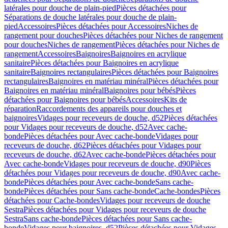
latérales pour douche de plain-pied
Pièces détachées pour
Séparations de douche latérales pour douche de plain-
pied
Accessoires
Pièces détachées pour Accessoires
Niches de
rangement pour douches
Pièces détachées pour Niches de rangement
pour douches
Niches de rangement
Pièces détachées pour Niches de
rangement
Accessoires
Baignoires
Baignoires en acrylique
sanitaire
Pièces détachées pour Baignoires en acrylique
sanitaire
Baignoires rectangulaires
Pièces détachées pour Baignoires
rectangulaires
Baignoires en matériau minéral
Pièces détachées pour
Baignoires en matériau minéral
Baignoires pour bébés
Pièces
détachées pour Baignoires pour bébés
Accessoires
Kits de
réparation
Raccordements des appareils pour douches et
baignoires
Vidages pour receveurs de douche, d52
Pièces détachées
pour Vidages pour receveurs de douche, d52
Avec cache-
bonde
Pièces détachées pour Avec cache-bonde
Vidages pour
receveurs de douche, d62
Pièces détachées pour Vidages pour
receveurs de douche, d62
Avec cache-bonde
Pièces détachées pour
Avec cache-bonde
Vidages pour receveurs de douche, d90
Pièces
détachées pour Vidages pour receveurs de douche, d90
Avec cache-
bonde
Pièces détachées pour Avec cache-bonde
Sans cache-
bonde
Pièces détachées pour Sans cache-bonde
Cache-bondes
Pièces
détachées pour Cache-bondes
Vidages pour receveurs de douche
Sestra
Pièces détachées pour Vidages pour receveurs de douche
Sestra
Sans cache-bonde
Pièces détachées pour Sans cache-
bonde
Vidages pour baignoires, d52
Pièces détachées pour Vidages