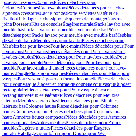
poser
Accessoires
Colonnes
Pièces détachées pour
Colonnes
Colonnes
Cache-siphons
Pièces détachées pour Cache-
siphons
Accessoires
Cache-bondes
Porte-serviettes
Matériel de
fixation
Habillages cache-siphons
Equerres de montage
Couvre-
joints
Dosserets
Kits de consoles
Étagères murales
Packs lavabo avec
meuble bas
Packs lavabo pour meuble avec meuble bas
Pièces
détachées pour Packs lavabo pour meuble avec meuble bas
Meubles
de salle de bains
Meubles bas pour lavabo
Pièces détachées pour
Meubles bas pour lavabo
Pour lave-mains
Pièces détachées pour Pour
lave-mains
Pour lavabos
Pièces détachées pour Pour lavabos
Pour
lavabos doubles
Pièces détachées pour Pour lavabos doubles
Pour
lavabos pour meuble
Pièces détachées pour Pour lavabos pour
meuble
Pour lave-mains d’angle
Pièces détachées pour Pour lave-
mains d’angle
Plans pour vasques
Pièces détachées pour Plans pour
vasques
Pour vasque à poser en forme de coupelle
Pièces détachées
pour Pour vasque à poser en forme de coupelle
Pour vasque à poser
rectangulaire
Pièces détachées pour Pour vasque à poser
rectangulaire
Meubles latéraux
Pièces détachées pour Meubles
latéraux
Meubles latéraux bas
Pièces détachées pour Meubles
latéraux bas
Colonnes hautes
Pièces détachées pour Colonnes
hautes
Colonnes mi-haute
Pièces détachées pour Colonnes mi-
haute
Armoires hautes compactes
Pièces détachées pour Armoires
hautes compactes
Autres meubles
Pièces détachées pour Autres
meubles
Étagères murales
Pièces détachées pour Étagères
murales
Habillages pour bâti-support Duofix pour WC