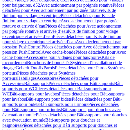
pour baignoires, d52
Avec actionnement par poignée rotative
Pièces
détachées pour Avec actionnement par poignée rotative
Kits de
finition pour vidage excentrique
Pièces détachées pour Kits de
finition pour vidage excentrique
Avec actionnement par poignée
rotative et arrivée d’eau
Pièces détachées pour Avec actionnement
par poignée rotative et arrivée d’eau
Kits de finition pour vidage
excentrique et arrivée d’eau
Pièces détachées pour Kits de finition
pour vidage excentrique et arrivée d’eau
Avec déclenchement par
pression PushControl
Pièces détachées pour Avec déclenchement par
pression PushControl
Avec cache-bonde
Pièces détachées pour Avec
cache-bonde
Accessoires pour vidages pour baignoires
Kits de
raccordement
Bouchons de bonde
Tés
Systèmes d’installation et de
rinçage
Geberit Duofix
Parois
Pièces détachées pour Parois
Systèmes
porteurs
Pièces détachées pour Systèmes
porteurs
Habillages
Accessoires
Pièces détachées pour
Accessoires
Bâti-supports
Pièces détachées pour Bâti-supports
Bâti-
supports pour WC
Pièces détachées pour Bâti-supports pour
WC
Bâti-supports pour lavabos
Pièces détachées pour Bâti-supports
pour lavabos
Bâti-supports pour bidets
Pièces détachées pour Bâti-
supports pour bidets
Bâti-supports pour urinoirs
Pièces détachées
pour Bâti-supports pour urinoirs
Bâti-supports pour douches avec
évacuation murale
Pièces détachées pour Bâti-supports pour douches
avec évacuation murale
Bâti-supports pour douches et
baignoires
Pièces détachées pour Bâti-supports pour douches et