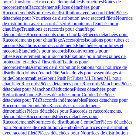
pour Transitions et raccords, démontables
Fermetures
Boîtes de
raccordement
Raccordements
Pièces détachées pour
Raccordements
Nourrices de distribution avec raccord fileté
Pièces
détachées pour Nourrices de distribution avec raccord fileté
Nourrice
de distribution avec raccord à sertir
Compteurs d'eau
Tés pour
chauffage
Transitions et raccords pour chauffage,
démontables
Raccordements pour chauffage
Pièces détachées pour
Raccordements pour chauffage
Accessoires
Isolations pour tubes et
raccords
Isolations pour raccordements
Étanchéités pour tubes et
raccords
Étanchéités pour raccords
Recouvrements pour
tubes
Recouvrement pour raccords
Fixations pour tubes
Gaines de
protection et aides à l'insertion
Fixations pour
raccordements
Armoires de distribution
Fixations pour nourrice de
distribution
Joints d’étanchéité
Packs de vis pour assemblages à
bride
Consommables
Geberit PushFit
Tubes ML
Tubes ML pour
chauffage
Raccords
Pièces détachées pour Raccords
Manchons
Pièces
détachées pour Manchons
Réductions
Pièces détachées pour
Réductions
Coudes
Pièces détachées pour Coudes
Tés
Pièces
détachées pour Tés
Raccords indémontables
Pièces détachées pour
Raccords indémontables
Raccords et raccordements,
démontables
Pièces détachées pour Raccords et raccordements,
démontables
Raccordements
Pièces détachées pour
Raccordements
Nourrices de distribution à emboîter
Pièces détachées
pour Nourrices de distribution à emboîter
Nourrices de distribution
avec raccord fileté
Pièces détachées pour Nourrices de distribution