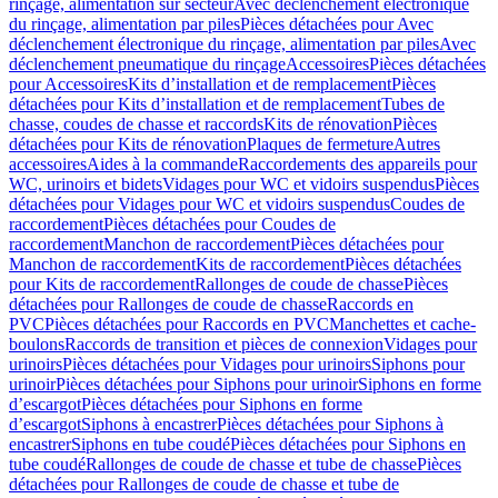
rinçage, alimentation sur secteur
Avec déclenchement électronique
du rinçage, alimentation par piles
Pièces détachées pour Avec
déclenchement électronique du rinçage, alimentation par piles
Avec
déclenchement pneumatique du rinçage
Accessoires
Pièces détachées
pour Accessoires
Kits d’installation et de remplacement
Pièces
détachées pour Kits d’installation et de remplacement
Tubes de
chasse, coudes de chasse et raccords
Kits de rénovation
Pièces
détachées pour Kits de rénovation
Plaques de fermeture
Autres
accessoires
Aides à la commande
Raccordements des appareils pour
WC, urinoirs et bidets
Vidages pour WC et vidoirs suspendus
Pièces
détachées pour Vidages pour WC et vidoirs suspendus
Coudes de
raccordement
Pièces détachées pour Coudes de
raccordement
Manchon de raccordement
Pièces détachées pour
Manchon de raccordement
Kits de raccordement
Pièces détachées
pour Kits de raccordement
Rallonges de coude de chasse
Pièces
détachées pour Rallonges de coude de chasse
Raccords en
PVC
Pièces détachées pour Raccords en PVC
Manchettes et cache-
boulons
Raccords de transition et pièces de connexion
Vidages pour
urinoirs
Pièces détachées pour Vidages pour urinoirs
Siphons pour
urinoir
Pièces détachées pour Siphons pour urinoir
Siphons en forme
d’escargot
Pièces détachées pour Siphons en forme
d’escargot
Siphons à encastrer
Pièces détachées pour Siphons à
encastrer
Siphons en tube coudé
Pièces détachées pour Siphons en
tube coudé
Rallonges de coude de chasse et tube de chasse
Pièces
détachées pour Rallonges de coude de chasse et tube de