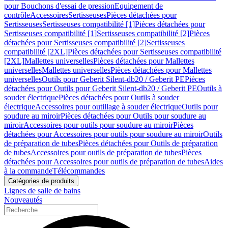
pour Bouchons d'essai de pression
Equipement de
contrôle
Accessoires
Sertisseuses
Pièces détachées pour
Sertisseuses
Sertisseuses compatibilité [1]
Pièces détachées pour
Sertisseuses compatibilité [1]
Sertisseuses compatibilité [2]
Pièces
détachées pour Sertisseuses compatibilité [2]
Sertisseuses
compatibilité [2XL]
Pièces détachées pour Sertisseuses compatibilité
[2XL]
Mallettes universelles
Pièces détachées pour Mallettes
universelles
Mallettes universelles
Pièces détachées pour Mallettes
universelles
Outils pour Geberit Silent-db20 / Geberit PE
Pièces
détachées pour Outils pour Geberit Silent-db20 / Geberit PE
Outils à
souder électrique
Pièces détachées pour Outils à souder
électrique
Accessoires pour outillage à souder électrique
Outils pour
soudure au miroir
Pièces détachées pour Outils pour soudure au
miroir
Accessoires pour outils pour soudure au miroir
Pièces
détachées pour Accessoires pour outils pour soudure au miroir
Outils
de préparation de tubes
Pièces détachées pour Outils de préparation
de tubes
Accessoires pour outils de préparation de tubes
Pièces
détachées pour Accessoires pour outils de préparation de tubes
Aides
à la commande
Télécommandes
Catégories de produits
Lignes de salle de bains
Nouveautés