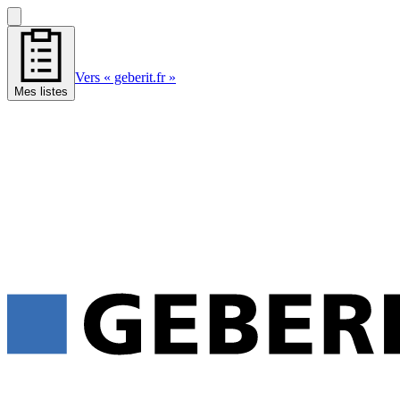
Vers « geberit.fr »
Mes listes