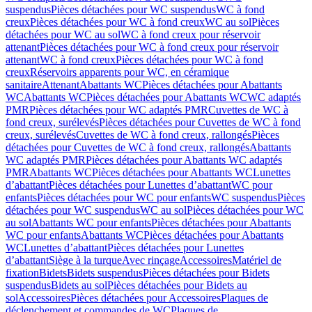
suspendus
Pièces détachées pour WC suspendus
WC à fond
creux
Pièces détachées pour WC à fond creux
WC au sol
Pièces
détachées pour WC au sol
WC à fond creux pour réservoir
attenant
Pièces détachées pour WC à fond creux pour réservoir
attenant
WC à fond creux
Pièces détachées pour WC à fond
creux
Réservoirs apparents pour WC, en céramique
sanitaire
Attenant
Abattants WC
Pièces détachées pour Abattants
WC
Abattants WC
Pièces détachées pour Abattants WC
WC adaptés
PMR
Pièces détachées pour WC adaptés PMR
Cuvettes de WC à
fond creux, surélevés
Pièces détachées pour Cuvettes de WC à fond
creux, surélevés
Cuvettes de WC à fond creux, rallongés
Pièces
détachées pour Cuvettes de WC à fond creux, rallongés
Abattants
WC adaptés PMR
Pièces détachées pour Abattants WC adaptés
PMR
Abattants WC
Pièces détachées pour Abattants WC
Lunettes
d’abattant
Pièces détachées pour Lunettes d’abattant
WC pour
enfants
Pièces détachées pour WC pour enfants
WC suspendus
Pièces
détachées pour WC suspendus
WC au sol
Pièces détachées pour WC
au sol
Abattants WC pour enfants
Pièces détachées pour Abattants
WC pour enfants
Abattants WC
Pièces détachées pour Abattants
WC
Lunettes d’abattant
Pièces détachées pour Lunettes
d’abattant
Siège à la turque
Avec rinçage
Accessoires
Matériel de
fixation
Bidets
Bidets suspendus
Pièces détachées pour Bidets
suspendus
Bidets au sol
Pièces détachées pour Bidets au
sol
Accessoires
Pièces détachées pour Accessoires
Plaques de
déclenchement et commandes de WC
Plaques de