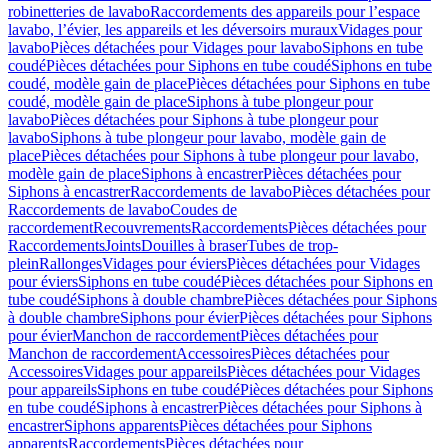
robinetteries de lavabo
Raccordements des appareils pour l’espace
lavabo, l’évier, les appareils et les déversoirs muraux
Vidages pour
lavabo
Pièces détachées pour Vidages pour lavabo
Siphons en tube
coudé
Pièces détachées pour Siphons en tube coudé
Siphons en tube
coudé, modèle gain de place
Pièces détachées pour Siphons en tube
coudé, modèle gain de place
Siphons à tube plongeur pour
lavabo
Pièces détachées pour Siphons à tube plongeur pour
lavabo
Siphons à tube plongeur pour lavabo, modèle gain de
place
Pièces détachées pour Siphons à tube plongeur pour lavabo,
modèle gain de place
Siphons à encastrer
Pièces détachées pour
Siphons à encastrer
Raccordements de lavabo
Pièces détachées pour
Raccordements de lavabo
Coudes de
raccordement
Recouvrements
Raccordements
Pièces détachées pour
Raccordements
Joints
Douilles à braser
Tubes de trop-
plein
Rallonges
Vidages pour éviers
Pièces détachées pour Vidages
pour éviers
Siphons en tube coudé
Pièces détachées pour Siphons en
tube coudé
Siphons à double chambre
Pièces détachées pour Siphons
à double chambre
Siphons pour évier
Pièces détachées pour Siphons
pour évier
Manchon de raccordement
Pièces détachées pour
Manchon de raccordement
Accessoires
Pièces détachées pour
Accessoires
Vidages pour appareils
Pièces détachées pour Vidages
pour appareils
Siphons en tube coudé
Pièces détachées pour Siphons
en tube coudé
Siphons à encastrer
Pièces détachées pour Siphons à
encastrer
Siphons apparents
Pièces détachées pour Siphons
apparents
Raccordements
Pièces détachées pour