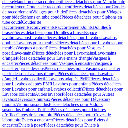
chasse
Manchon de raccordement
Pièces détachées pour Manchon de
raccordement
Coudes de raccordement
Pièces détachées pour Coudes
de raccordement
Vidages pour bidet
Pièces détachées pour Vidages
pour bidet
Siphons en tube coudé
Pièces détachées pour Siphons en
tube coudé
Coudes de
raccordement
Recouvrements
Raccordements
Joints
Douilles à
braser
Pièces détachées pour Douilles à braser
Espace
lavabo
Lavabos
Lavabos
Pièces détachées pour Lavabos
Lavabos
doubles
Lavabos pour meubles
Pièces détachées pour Lavabos pour
meubles
Vasques à poser
Pièces détachées pour Vasques à
poser
Lave-mains
Pièces détachées pour Lave-mains
Lave-mains
d’angle
Pièces détachées pour Lave-mains d’angle
Vasques à
encastrer
Pièces détachées pour Vasques à encastrer
Vasques à
encastrer par le dessous
Pièces détachées pour Vasques à encastrer
par le dessous
Lavabos d’angle
Pièces détachées pour Lavabos
d’angle
Lavabos collectifs
Lavabos adaptés PMR
Pièces détachées
pour Lavabos adaptés PMR
Lavabos pour enfants
Pièces détachées
pour Lavabos pour enfants
Lavabos collectifs
Pièces détachées pour
Lavabos collectifs
Autres lavabos
Pièces détachées pour Autres
lavabos
Déversoirs muraux
Pièces détachées pour Déversoirs
muraux
Vidoirs suspendus
Pièces détachées pour Vidoirs
suspendus
Timbres dʼoffice
Pièces détachées pour Timbres
dʼoffice
Cuves de laboratoire
Pièces détachées pour Cuves de
laboratoire
Éviers à encastrer
Pièces détachées pour Éviers à
encastrer
Éviers à poser
Pièces détachées pour Éviers à