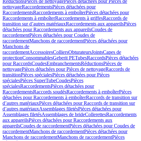
Réductions
Pièces de nettoyage
Pièces détachées pour Pièces de
nettoyage
Raccordements
Pièces détachées pour
Raccordements
Raccordements à emboîter
Pièces détachées pour
Raccordements à emboîter
Raccordements à griffes
Raccords de
transition sur d’autres matériaux
Raccordements aux appareils
Pièces
détachées pour Raccordements aux appareils
Coudes de
raccordement
Pièces détachées pour Coudes de
raccordement
Manchons de raccordement
Pièces détachées pour
Manchons de
raccordement
Accessoires
Colliers
Obturateurs
Joints
Capes de
protection
Consommables
Geberit PE
Tubes
Raccords
Pièces détachées
pour Raccords
Coudes
Embranchements
Réductions
Pièces de
nettoyage
Pièces détachées pour Pièces de nettoyage
Raccords de
transition
Pièces spéciales
Pièces détachées pour Pièces
spéciales
Pièces SuperTube
Coudes
Pièces
spéciales
Raccordements
Pièces détachées pour
Raccordements
Raccords soudés
Raccordements à emboîter
Pièces
détachées pour Raccordements à emboîter
Raccords de transition sur
d’autres matériaux
Pièces détachées pour Raccords de transition sur
d’autres matériaux
Assemblages filetés
Pièces détachées pour
Assemblages filetés
Assemblages de bride
Collerettes
Raccordements
aux appareils
Pièces détachées pour Raccordements aux
appareils
Coudes de raccordement
Pièces détachées pour Coudes de
raccordement
Manchons de raccordement
Pièces détachées pour
Manchons de raccordement
Manchons de raccordement
Pièces