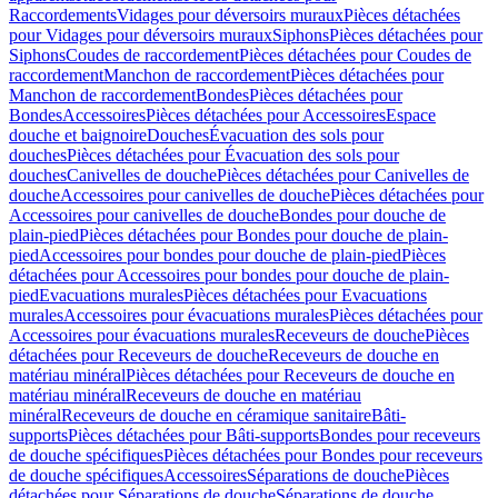
Raccordements
Vidages pour déversoirs muraux
Pièces détachées
pour Vidages pour déversoirs muraux
Siphons
Pièces détachées pour
Siphons
Coudes de raccordement
Pièces détachées pour Coudes de
raccordement
Manchon de raccordement
Pièces détachées pour
Manchon de raccordement
Bondes
Pièces détachées pour
Bondes
Accessoires
Pièces détachées pour Accessoires
Espace
douche et baignoire
Douches
Évacuation des sols pour
douches
Pièces détachées pour Évacuation des sols pour
douches
Canivelles de douche
Pièces détachées pour Canivelles de
douche
Accessoires pour canivelles de douche
Pièces détachées pour
Accessoires pour canivelles de douche
Bondes pour douche de
plain-pied
Pièces détachées pour Bondes pour douche de plain-
pied
Accessoires pour bondes pour douche de plain-pied
Pièces
détachées pour Accessoires pour bondes pour douche de plain-
pied
Evacuations murales
Pièces détachées pour Evacuations
murales
Accessoires pour évacuations murales
Pièces détachées pour
Accessoires pour évacuations murales
Receveurs de douche
Pièces
détachées pour Receveurs de douche
Receveurs de douche en
matériau minéral
Pièces détachées pour Receveurs de douche en
matériau minéral
Receveurs de douche en matériau
minéral
Receveurs de douche en céramique sanitaire
Bâti-
supports
Pièces détachées pour Bâti-supports
Bondes pour receveurs
de douche spécifiques
Pièces détachées pour Bondes pour receveurs
de douche spécifiques
Accessoires
Séparations de douche
Pièces
détachées pour Séparations de douche
Séparations de douche