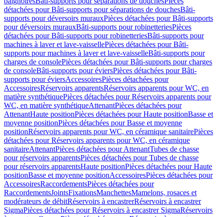
baignoires
Bâti-supports pour séparations de douches
Pièces
détachées pour Bâti-supports pour séparations de douches
Bâti-
supports pour déversoirs muraux
Pièces détachées pour Bâti-supports
pour déversoirs muraux
Bâti-supports pour robinetteries
Pièces
détachées pour Bâti-supports pour robinetteries
Bâti-supports pour
machines à laver et lave-vaisselle
Pièces détachées pour Bâti-
supports pour machines à laver et lave-vaisselle
Bâti-supports pour
charges de console
Pièces détachées pour Bâti-supports pour charges
de console
Bâti-supports pour éviers
Pièces détachées pour Bâti-
supports pour éviers
Accessoires
Pièces détachées pour
Accessoires
Réservoirs apparents
Réservoirs apparents pour WC, en
matière synthétique
Pièces détachées pour Réservoirs apparents pour
WC, en matière synthétique
Attenant
Pièces détachées pour
Attenant
Haute position
Pièces détachées pour Haute position
Basse et
moyenne position
Pièces détachées pour Basse et moyenne
position
Réservoirs apparents pour WC, en céramique sanitaire
Pièces
détachées pour Réservoirs apparents pour WC, en céramique
sanitaire
Attenant
Pièces détachées pour Attenant
Tubes de chasse
pour réservoirs apparents
Pièces détachées pour Tubes de chasse
pour réservoirs apparents
Haute position
Pièces détachées pour Haute
position
Basse et moyenne position
Accessoires
Pièces détachées pour
Accessoires
Raccordements
Pièces détachées pour
Raccordements
Joints
Fixations
Manchettes
Mamelons, rosaces et
modérateurs de débit
Réservoirs à encastrer
Réservoirs à encastrer
Sigma
Pièces détachées pour Réservoirs à encastrer Sigma
Réservoirs