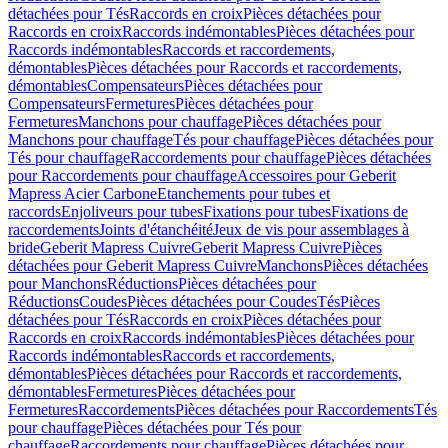
détachées pour Tés
Raccords en croix
Pièces détachées pour
Raccords en croix
Raccords indémontables
Pièces détachées pour
Raccords indémontables
Raccords et raccordements,
démontables
Pièces détachées pour Raccords et raccordements,
démontables
Compensateurs
Pièces détachées pour
Compensateurs
Fermetures
Pièces détachées pour
Fermetures
Manchons pour chauffage
Pièces détachées pour
Manchons pour chauffage
Tés pour chauffage
Pièces détachées pour
Tés pour chauffage
Raccordements pour chauffage
Pièces détachées
pour Raccordements pour chauffage
Accessoires pour Geberit
Mapress Acier Carbone
Etanchements pour tubes et
raccords
Enjoliveurs pour tubes
Fixations pour tubes
Fixations de
raccordements
Joints d'étanchéité
Jeux de vis pour assemblages à
bride
Geberit Mapress Cuivre
Geberit Mapress Cuivre
Pièces
détachées pour Geberit Mapress Cuivre
Manchons
Pièces détachées
pour Manchons
Réductions
Pièces détachées pour
Réductions
Coudes
Pièces détachées pour Coudes
Tés
Pièces
détachées pour Tés
Raccords en croix
Pièces détachées pour
Raccords en croix
Raccords indémontables
Pièces détachées pour
Raccords indémontables
Raccords et raccordements,
démontables
Pièces détachées pour Raccords et raccordements,
démontables
Fermetures
Pièces détachées pour
Fermetures
Raccordements
Pièces détachées pour Raccordements
Tés
pour chauffage
Pièces détachées pour Tés pour
chauffage
Raccordements pour chauffage
Pièces détachées pour