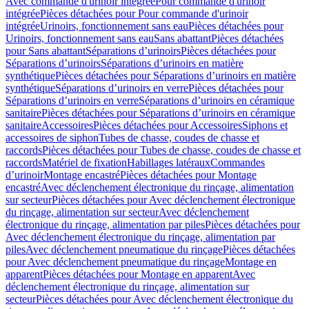
Avec commande d'urinoir intégrée
Pour commande d'urinoir
intégrée
Pièces détachées pour Pour commande d'urinoir
intégrée
Urinoirs, fonctionnement sans eau
Pièces détachées pour
Urinoirs, fonctionnement sans eau
Sans abattant
Pièces détachées
pour Sans abattant
Séparations d’urinoirs
Pièces détachées pour
Séparations d’urinoirs
Séparations d’urinoirs en matière
synthétique
Pièces détachées pour Séparations d’urinoirs en matière
synthétique
Séparations d’urinoirs en verre
Pièces détachées pour
Séparations d’urinoirs en verre
Séparations d’urinoirs en céramique
sanitaire
Pièces détachées pour Séparations d’urinoirs en céramique
sanitaire
Accessoires
Pièces détachées pour Accessoires
Siphons et
accessoires de siphon
Tubes de chasse, coudes de chasse et
raccords
Pièces détachées pour Tubes de chasse, coudes de chasse et
raccords
Matériel de fixation
Habillages latéraux
Commandes
dʼurinoir
Montage encastré
Pièces détachées pour Montage
encastré
Avec déclenchement électronique du rinçage, alimentation
sur secteur
Pièces détachées pour Avec déclenchement électronique
du rinçage, alimentation sur secteur
Avec déclenchement
électronique du rinçage, alimentation par piles
Pièces détachées pour
Avec déclenchement électronique du rinçage, alimentation par
piles
Avec déclenchement pneumatique du rinçage
Pièces détachées
pour Avec déclenchement pneumatique du rinçage
Montage en
apparent
Pièces détachées pour Montage en apparent
Avec
déclenchement électronique du rinçage, alimentation sur
secteur
Pièces détachées pour Avec déclenchement électronique du