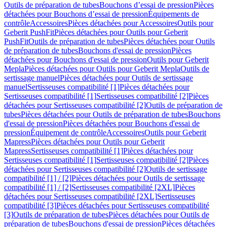
Outils de préparation de tubes
Bouchons d’essai de pression
Pièces
détachées pour Bouchons d’essai de pression
Équipements de
contrôle
Accessoires
Pièces détachées pour Accessoires
Outils pour
Geberit PushFit
Pièces détachées pour Outils pour Geberit
PushFit
Outils de préparation de tubes
Pièces détachées pour Outils
de préparation de tubes
Bouchons d'essai de pression
Pièces
détachées pour Bouchons d'essai de pression
Outils pour Geberit
Mepla
Pièces détachées pour Outils pour Geberit Mepla
Outils de
sertissage manuel
Pièces détachées pour Outils de sertissage
manuel
Sertisseuses compatibilité [1]
Pièces détachées pour
Sertisseuses compatibilité [1]
Sertisseuses compatibilité [2]
Pièces
détachées pour Sertisseuses compatibilité [2]
Outils de préparation de
tubes
Pièces détachées pour Outils de préparation de tubes
Bouchons
d'essai de pression
Pièces détachées pour Bouchons d'essai de
pression
Équipement de contrôle
Accessoires
Outils pour Geberit
Mapress
Pièces détachées pour Outils pour Geberit
Mapress
Sertisseuses compatibilité [1]
Pièces détachées pour
Sertisseuses compatibilité [1]
Sertisseuses compatibilité [2]
Pièces
détachées pour Sertisseuses compatibilité [2]
Outils de sertissage
compatibilité [1] / [2]
Pièces détachées pour Outils de sertissage
compatibilité [1] / [2]
Sertisseuses compatibilité [2XL]
Pièces
détachées pour Sertisseuses compatibilité [2XL]
Sertisseuses
compatibilité [3]
Pièces détachées pour Sertisseuses compatibilité
[3]
Outils de préparation de tubes
Pièces détachées pour Outils de
préparation de tubes
Bouchons d'essai de pression
Pièces détachées