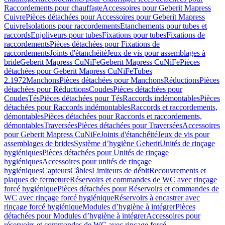
Raccordements pour chauffage
Accessoires pour Geberit Mapress
Cuivre
Pièces détachées pour Accessoires pour Geberit Mapress
Cuivre
Isolations pour raccordements
Etanchements pour tubes et
raccords
Enjoliveurs pour tubes
Fixations pour tubes
Fixations de
raccordements
Pièces détachées pour Fixations de
raccordements
Joints d'étanchéité
Jeux de vis pour assemblages à
bride
Geberit Mapress CuNiFe
Geberit Mapress CuNiFe
Pièces
détachées pour Geberit Mapress CuNiFe
Tubes
2.1972
Manchons
Pièces détachées pour Manchons
Réductions
Pièces
détachées pour Réductions
Coudes
Pièces détachées pour
Coudes
Tés
Pièces détachées pour Tés
Raccords indémontables
Pièces
détachées pour Raccords indémontables
Raccords et raccordements,
démontables
Pièces détachées pour Raccords et raccordements,
démontables
Traversées
Pièces détachées pour Traversées
Accessoires
pour Geberit Mapress CuNiFe
Joints d'étanchéité
Jeux de vis pour
assemblages de brides
Système d’hygiène Geberit
Unités de rinçage
hygiéniques
Pièces détachées pour Unités de rinçage
hygiéniques
Accessoires pour unités de rinçage
hygiéniques
Capteurs
Câbles
Limiteurs de débit
Recouvrements et
plaques de fermeture
Réservoirs et commandes de WC avec rinçage
forcé hygiénique
Pièces détachées pour Réservoirs et commandes de
WC avec rinçage forcé hygiénique
Réservoirs à encastrer avec
rinçage forcé hygiénique
Modules d’hygiène à intégrer
Pièces
détachées pour Modules d’hygiène à intégrer
Accessoires pour
réservoirs et commandes de WC avec rinçage forcé