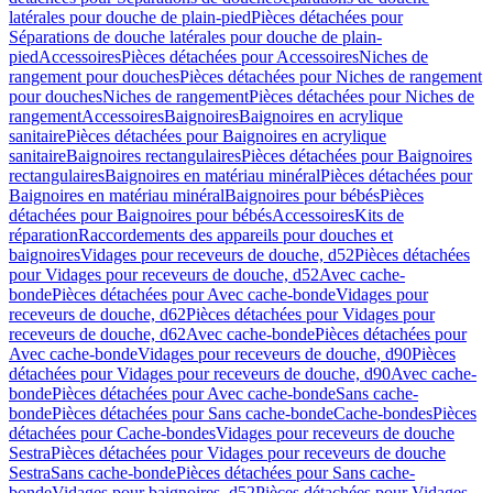
latérales pour douche de plain-pied
Pièces détachées pour
Séparations de douche latérales pour douche de plain-
pied
Accessoires
Pièces détachées pour Accessoires
Niches de
rangement pour douches
Pièces détachées pour Niches de rangement
pour douches
Niches de rangement
Pièces détachées pour Niches de
rangement
Accessoires
Baignoires
Baignoires en acrylique
sanitaire
Pièces détachées pour Baignoires en acrylique
sanitaire
Baignoires rectangulaires
Pièces détachées pour Baignoires
rectangulaires
Baignoires en matériau minéral
Pièces détachées pour
Baignoires en matériau minéral
Baignoires pour bébés
Pièces
détachées pour Baignoires pour bébés
Accessoires
Kits de
réparation
Raccordements des appareils pour douches et
baignoires
Vidages pour receveurs de douche, d52
Pièces détachées
pour Vidages pour receveurs de douche, d52
Avec cache-
bonde
Pièces détachées pour Avec cache-bonde
Vidages pour
receveurs de douche, d62
Pièces détachées pour Vidages pour
receveurs de douche, d62
Avec cache-bonde
Pièces détachées pour
Avec cache-bonde
Vidages pour receveurs de douche, d90
Pièces
détachées pour Vidages pour receveurs de douche, d90
Avec cache-
bonde
Pièces détachées pour Avec cache-bonde
Sans cache-
bonde
Pièces détachées pour Sans cache-bonde
Cache-bondes
Pièces
détachées pour Cache-bondes
Vidages pour receveurs de douche
Sestra
Pièces détachées pour Vidages pour receveurs de douche
Sestra
Sans cache-bonde
Pièces détachées pour Sans cache-
bonde
Vidages pour baignoires, d52
Pièces détachées pour Vidages