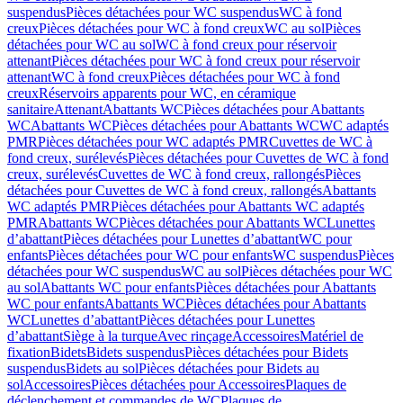
suspendus
Pièces détachées pour WC suspendus
WC à fond
creux
Pièces détachées pour WC à fond creux
WC au sol
Pièces
détachées pour WC au sol
WC à fond creux pour réservoir
attenant
Pièces détachées pour WC à fond creux pour réservoir
attenant
WC à fond creux
Pièces détachées pour WC à fond
creux
Réservoirs apparents pour WC, en céramique
sanitaire
Attenant
Abattants WC
Pièces détachées pour Abattants
WC
Abattants WC
Pièces détachées pour Abattants WC
WC adaptés
PMR
Pièces détachées pour WC adaptés PMR
Cuvettes de WC à
fond creux, surélevés
Pièces détachées pour Cuvettes de WC à fond
creux, surélevés
Cuvettes de WC à fond creux, rallongés
Pièces
détachées pour Cuvettes de WC à fond creux, rallongés
Abattants
WC adaptés PMR
Pièces détachées pour Abattants WC adaptés
PMR
Abattants WC
Pièces détachées pour Abattants WC
Lunettes
d’abattant
Pièces détachées pour Lunettes d’abattant
WC pour
enfants
Pièces détachées pour WC pour enfants
WC suspendus
Pièces
détachées pour WC suspendus
WC au sol
Pièces détachées pour WC
au sol
Abattants WC pour enfants
Pièces détachées pour Abattants
WC pour enfants
Abattants WC
Pièces détachées pour Abattants
WC
Lunettes d’abattant
Pièces détachées pour Lunettes
d’abattant
Siège à la turque
Avec rinçage
Accessoires
Matériel de
fixation
Bidets
Bidets suspendus
Pièces détachées pour Bidets
suspendus
Bidets au sol
Pièces détachées pour Bidets au
sol
Accessoires
Pièces détachées pour Accessoires
Plaques de
déclenchement et commandes de WC
Plaques de