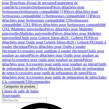
pour Bouchons d'essai de pression
Equipement de
contrôle
Accessoires
Sertisseuses
Pièces détachées pour
Sertisseuses
Sertisseuses compatibilité [1]
Pièces détachées pour
Sertisseuses compatibilité [1]
Sertisseuses compatibilité [2]
Pièces
détachées pour Sertisseuses compatibilité [2]
Sertisseuses
compatibilité [2XL]
Pièces détachées pour Sertisseuses compatibilité
[2XL]
Mallettes universelles
Pièces détachées pour Mallettes
universelles
Mallettes universelles
Pièces détachées pour Mallettes
universelles
Outils pour Geberit Silent-db20 / Geberit PE
Pièces
détachées pour Outils pour Geberit Silent-db20 / Geberit PE
Outils à
souder électrique
Pièces détachées pour Outils à souder
électrique
Accessoires pour outillage à souder électrique
Outils pour
soudure au miroir
Pièces détachées pour Outils pour soudure au
miroir
Accessoires pour outils pour soudure au miroir
Pièces
détachées pour Accessoires pour outils pour soudure au miroir
Outils
de préparation de tubes
Pièces détachées pour Outils de préparation
de tubes
Accessoires pour outils de préparation de tubes
Pièces
détachées pour Accessoires pour outils de préparation de tubes
Aides
à la commande
Télécommandes
Catégories de produits
Lignes de salle de bains
Nouveautés