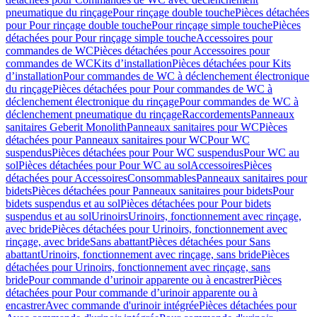
pneumatique du rinçage
Pour rinçage double touche
Pièces détachées
pour Pour rinçage double touche
Pour rinçage simple touche
Pièces
détachées pour Pour rinçage simple touche
Accessoires pour
commandes de WC
Pièces détachées pour Accessoires pour
commandes de WC
Kits d’installation
Pièces détachées pour Kits
d’installation
Pour commandes de WC à déclenchement électronique
du rinçage
Pièces détachées pour Pour commandes de WC à
déclenchement électronique du rinçage
Pour commandes de WC à
déclenchement pneumatique du rinçage
Raccordements
Panneaux
sanitaires Geberit Monolith
Panneaux sanitaires pour WC
Pièces
détachées pour Panneaux sanitaires pour WC
Pour WC
suspendus
Pièces détachées pour Pour WC suspendus
Pour WC au
sol
Pièces détachées pour Pour WC au sol
Accessoires
Pièces
détachées pour Accessoires
Consommables
Panneaux sanitaires pour
bidets
Pièces détachées pour Panneaux sanitaires pour bidets
Pour
bidets suspendus et au sol
Pièces détachées pour Pour bidets
suspendus et au sol
Urinoirs
Urinoirs, fonctionnement avec rinçage,
avec bride
Pièces détachées pour Urinoirs, fonctionnement avec
rinçage, avec bride
Sans abattant
Pièces détachées pour Sans
abattant
Urinoirs, fonctionnement avec rinçage, sans bride
Pièces
détachées pour Urinoirs, fonctionnement avec rinçage, sans
bride
Pour commande d’urinoir apparente ou à encastrer
Pièces
détachées pour Pour commande d’urinoir apparente ou à
encastrer
Avec commande d'urinoir intégrée
Pièces détachées pour