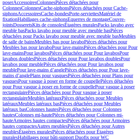
poser
Accessoires
Colonnes
Pièces détachées pour
Colonnes
Colonnes
Cache-siphons
Pièces détachées pour Cache-
siphons
Accessoires
Cache-bondes
Porte-serviettes
Matériel de
fixation
Habillages cache-siphons
Equerres de montage
Couvre-
joints
Dosserets
Kits de consoles
Étagères murales
Packs lavabo avec
meuble bas
Packs lavabo pour meuble avec meuble bas
Pièces
détachées pour Packs lavabo pour meuble avec meuble bas
Meubles
de salle de bains
Meubles bas pour lavabo
Pièces détachées pour
Meubles bas pour lavabo
Pour lave-mains
Pièces détachées pour Pour
lave-mains
Pour lavabos
Pièces détachées pour Pour lavabos
Pour
lavabos doubles
Pièces détachées pour Pour lavabos doubles
Pour
lavabos pour meuble
Pièces détachées pour Pour lavabos pour
meuble
Pour lave-mains d’angle
Pièces détachées pour Pour lave-
mains d’angle
Plans pour vasques
Pièces détachées pour Plans pour
vasques
Pour vasque à poser en forme de coupelle
Pièces détachées
pour Pour vasque à poser en forme de coupelle
Pour vasque à poser
rectangulaire
Pièces détachées pour Pour vasque à poser
rectangulaire
Meubles latéraux
Pièces détachées pour Meubles
latéraux
Meubles latéraux bas
Pièces détachées pour Meubles
latéraux bas
Colonnes hautes
Pièces détachées pour Colonnes
hautes
Colonnes mi-haute
Pièces détachées pour Colonnes mi-
haute
Armoires hautes compactes
Pièces détachées pour Armoires
hautes compactes
Autres meubles
Pièces détachées pour Autres
meubles
Étagères murales
Pièces détachées pour Étagères
murales
Habillages pour bâti-support Duofix pour WC