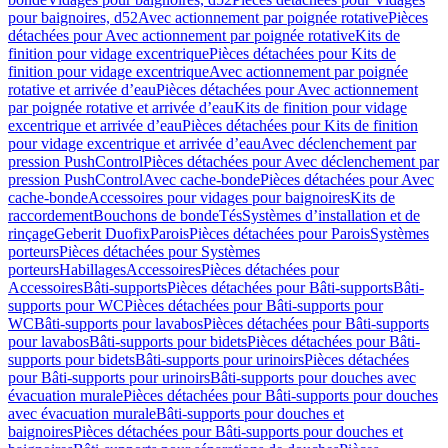
pour baignoires, d52
Avec actionnement par poignée rotative
Pièces
détachées pour Avec actionnement par poignée rotative
Kits de
finition pour vidage excentrique
Pièces détachées pour Kits de
finition pour vidage excentrique
Avec actionnement par poignée
rotative et arrivée d’eau
Pièces détachées pour Avec actionnement
par poignée rotative et arrivée d’eau
Kits de finition pour vidage
excentrique et arrivée d’eau
Pièces détachées pour Kits de finition
pour vidage excentrique et arrivée d’eau
Avec déclenchement par
pression PushControl
Pièces détachées pour Avec déclenchement par
pression PushControl
Avec cache-bonde
Pièces détachées pour Avec
cache-bonde
Accessoires pour vidages pour baignoires
Kits de
raccordement
Bouchons de bonde
Tés
Systèmes d’installation et de
rinçage
Geberit Duofix
Parois
Pièces détachées pour Parois
Systèmes
porteurs
Pièces détachées pour Systèmes
porteurs
Habillages
Accessoires
Pièces détachées pour
Accessoires
Bâti-supports
Pièces détachées pour Bâti-supports
Bâti-
supports pour WC
Pièces détachées pour Bâti-supports pour
WC
Bâti-supports pour lavabos
Pièces détachées pour Bâti-supports
pour lavabos
Bâti-supports pour bidets
Pièces détachées pour Bâti-
supports pour bidets
Bâti-supports pour urinoirs
Pièces détachées
pour Bâti-supports pour urinoirs
Bâti-supports pour douches avec
évacuation murale
Pièces détachées pour Bâti-supports pour douches
avec évacuation murale
Bâti-supports pour douches et
baignoires
Pièces détachées pour Bâti-supports pour douches et