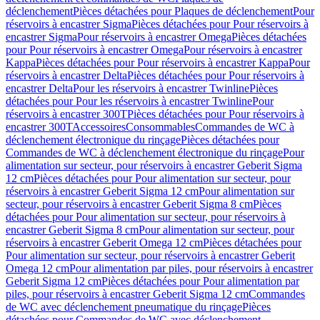
déclenchement
Pièces détachées pour Plaques de déclenchement
Pour
réservoirs à encastrer Sigma
Pièces détachées pour Pour réservoirs à
encastrer Sigma
Pour réservoirs à encastrer Omega
Pièces détachées
pour Pour réservoirs à encastrer Omega
Pour réservoirs à encastrer
Kappa
Pièces détachées pour Pour réservoirs à encastrer Kappa
Pour
réservoirs à encastrer Delta
Pièces détachées pour Pour réservoirs à
encastrer Delta
Pour les réservoirs à encastrer Twinline
Pièces
détachées pour Pour les réservoirs à encastrer Twinline
Pour
réservoirs à encastrer 300T
Pièces détachées pour Pour réservoirs à
encastrer 300T
Accessoires
Consommables
Commandes de WC à
déclenchement électronique du rinçage
Pièces détachées pour
Commandes de WC à déclenchement électronique du rinçage
Pour
alimentation sur secteur, pour réservoirs à encastrer Geberit Sigma
12 cm
Pièces détachées pour Pour alimentation sur secteur, pour
réservoirs à encastrer Geberit Sigma 12 cm
Pour alimentation sur
secteur, pour réservoirs à encastrer Geberit Sigma 8 cm
Pièces
détachées pour Pour alimentation sur secteur, pour réservoirs à
encastrer Geberit Sigma 8 cm
Pour alimentation sur secteur, pour
réservoirs à encastrer Geberit Omega 12 cm
Pièces détachées pour
Pour alimentation sur secteur, pour réservoirs à encastrer Geberit
Omega 12 cm
Pour alimentation par piles, pour réservoirs à encastrer
Geberit Sigma 12 cm
Pièces détachées pour Pour alimentation par
piles, pour réservoirs à encastrer Geberit Sigma 12 cm
Commandes
de WC avec déclenchement pneumatique du rinçage
Pièces
détachées pour Commandes de WC avec déclenchement