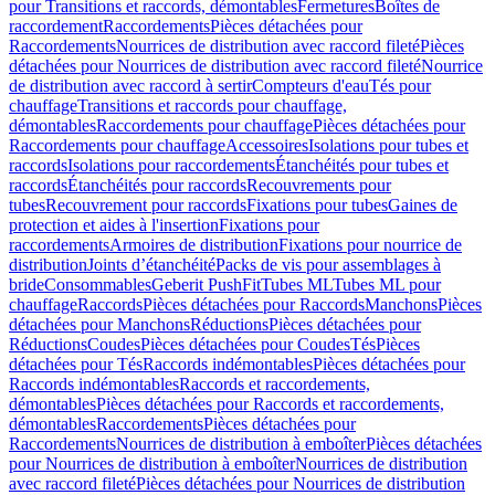
pour Transitions et raccords, démontables
Fermetures
Boîtes de
raccordement
Raccordements
Pièces détachées pour
Raccordements
Nourrices de distribution avec raccord fileté
Pièces
détachées pour Nourrices de distribution avec raccord fileté
Nourrice
de distribution avec raccord à sertir
Compteurs d'eau
Tés pour
chauffage
Transitions et raccords pour chauffage,
démontables
Raccordements pour chauffage
Pièces détachées pour
Raccordements pour chauffage
Accessoires
Isolations pour tubes et
raccords
Isolations pour raccordements
Étanchéités pour tubes et
raccords
Étanchéités pour raccords
Recouvrements pour
tubes
Recouvrement pour raccords
Fixations pour tubes
Gaines de
protection et aides à l'insertion
Fixations pour
raccordements
Armoires de distribution
Fixations pour nourrice de
distribution
Joints d’étanchéité
Packs de vis pour assemblages à
bride
Consommables
Geberit PushFit
Tubes ML
Tubes ML pour
chauffage
Raccords
Pièces détachées pour Raccords
Manchons
Pièces
détachées pour Manchons
Réductions
Pièces détachées pour
Réductions
Coudes
Pièces détachées pour Coudes
Tés
Pièces
détachées pour Tés
Raccords indémontables
Pièces détachées pour
Raccords indémontables
Raccords et raccordements,
démontables
Pièces détachées pour Raccords et raccordements,
démontables
Raccordements
Pièces détachées pour
Raccordements
Nourrices de distribution à emboîter
Pièces détachées
pour Nourrices de distribution à emboîter
Nourrices de distribution
avec raccord fileté
Pièces détachées pour Nourrices de distribution