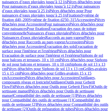
naissances d’eaux pluviales jusqu’à 12 l/s
Pièces détachées pour
Pour naissances d’eaux pluviales jusqu’à 12 l/s
Pour naissances
d’eaux pluviales jusqu’à 25 l/s
Pièces détachées pour Pour
naissances d’eaux pluviales jusqu’à 25 l/s
Fixations
Système de
fixation d40–200
Système de fixation d250–315
Accessoires
Pièces
détachées pour Accessoires
Pour naissances
Pièces détachées pour
Pour naissances
Pour fixations
Évacuation des eaux de toiture
conventionnelle
Naissances d'eaux pluviales
Pièces détachées pour
Naissances d'eaux pluviales
Raccords au pare-vapeur
Pièces
détachées pour Raccords au pare-vapeur
Accessoires
Pièces
détachées pour Accessoires
Évacuation des sols
Evacuation de
surface pour l'intérieur et l'extérieur
Pièces détachées pour
Evacuation de surface pour l'intérieur et l'extérieur
Siphons de sol
pour balcons et terrasses, 10 x 10 cm
Pièces détachées pour Siphons
de sol pour balcons et terrasses, 10 x 10 cm
Siphons de sol 13 x 13
cm
Pièces détachées pour Siphons de sol 13 x 13 cm
Grilles-avaloirs
15 x 15 cm
Pièces détachées pour Grilles-avaloirs 15 x 15
cm
Accessoires
Pièces détachées pour Accessoires
Outillages,
composants réseau et logiciels
Outillages
Outils pour Geberit
FlowFit
Pièces détachées pour Outils pour Geberit FlowFit
Outils de
sertissage manuel
Pièces détachées pour Outils de sertissage
manuel
Compatibilité des outils de sertissage [1]
Pièces détachées
pour Compatibilité des outils de sertissage [1]
Compatibilité des
outils de sertissage [2]
Pièces détachées pour Compatibilité des outils
de sertissage [2]
Outils de préparation de tubes
Pièces détachées pour