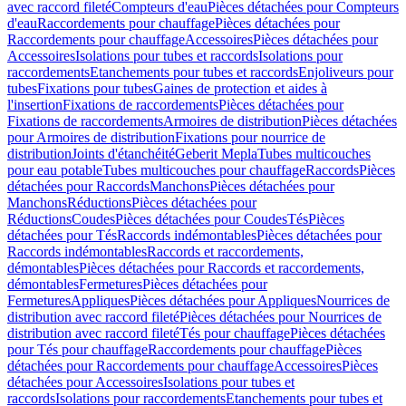
avec raccord fileté
Compteurs d'eau
Pièces détachées pour Compteurs
d'eau
Raccordements pour chauffage
Pièces détachées pour
Raccordements pour chauffage
Accessoires
Pièces détachées pour
Accessoires
Isolations pour tubes et raccords
Isolations pour
raccordements
Etanchements pour tubes et raccords
Enjoliveurs pour
tubes
Fixations pour tubes
Gaines de protection et aides à
l'insertion
Fixations de raccordements
Pièces détachées pour
Fixations de raccordements
Armoires de distribution
Pièces détachées
pour Armoires de distribution
Fixations pour nourrice de
distribution
Joints d'étanchéité
Geberit Mepla
Tubes multicouches
pour eau potable
Tubes multicouches pour chauffage
Raccords
Pièces
détachées pour Raccords
Manchons
Pièces détachées pour
Manchons
Réductions
Pièces détachées pour
Réductions
Coudes
Pièces détachées pour Coudes
Tés
Pièces
détachées pour Tés
Raccords indémontables
Pièces détachées pour
Raccords indémontables
Raccords et raccordements,
démontables
Pièces détachées pour Raccords et raccordements,
démontables
Fermetures
Pièces détachées pour
Fermetures
Appliques
Pièces détachées pour Appliques
Nourrices de
distribution avec raccord fileté
Pièces détachées pour Nourrices de
distribution avec raccord fileté
Tés pour chauffage
Pièces détachées
pour Tés pour chauffage
Raccordements pour chauffage
Pièces
détachées pour Raccordements pour chauffage
Accessoires
Pièces
détachées pour Accessoires
Isolations pour tubes et
raccords
Isolations pour raccordements
Etanchements pour tubes et