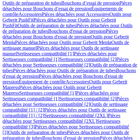
Outils de préparation de tubes
Bouchons d’essai de pression
Pièces
détachées pour Bouchons d’essai de pression
Équipements de
contrôle
Accessoires
Pièces détachées pour Accessoires
Outils pour
Geberit PushFit
Pièces détachées pour Outils pour Geberit
PushFit
Outils de préparation de tubes
Pièces détachées pour Outils
de préparation de tubes
Bouchons d'essai de pression
Pièces
détachées pour Bouchons d'essai de pression
Outils pour Geberit
Mepla
Pièces détachées pour Outils pour Geberit Mepla
Outils de
sertissage manuel
Pièces détachées pour Outils de sertissage
manuel
Sertisseuses compatibilité [1]
Pièces détachées pour
Sertisseuses compatibilité [1]
Sertisseuses compatibilité [2]
Pièces
détachées pour Sertisseuses compatibilité [2]
Outils de préparation de
tubes
Pièces détachées pour Outils de préparation de tubes
Bouchons
d'essai de pression
Pièces détachées pour Bouchons d'essai de
pression
Équipement de contrôle
Accessoires
Outils pour Geberit
Mapress
Pièces détachées pour Outils pour Geberit
Mapress
Sertisseuses compatibilité [1]
Pièces détachées pour
Sertisseuses compatibilité [1]
Sertisseuses compatibilité [2]
Pièces
détachées pour Sertisseuses compatibilité [2]
Outils de sertissage
compatibilité [1] / [2]
Pièces détachées pour Outils de sertissage
compatibilité [1] / [2]
Sertisseuses compatibilité [2XL]
Pièces
détachées pour Sertisseuses compatibilité [2XL]
Sertisseuses
compatibilité [3]
Pièces détachées pour Sertisseuses compatibilité
[3]
Outils de préparation de tubes
Pièces détachées pour Outils de
préparation de tubes
Bouchons d'essai de pression
Pièces détachées