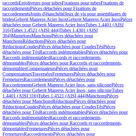
raccords
Enjoliveurs pour tubes
Fixations pour tubes
Fixations de
raccordements
Pièces détachées pour Fixations de
raccordements
Joints d'étanchéité
Jeux de vis pour assemblages de
brides
Geberit Mapress Acier Inox
Geberit Mapress Acier Inox
Pièces
détachées pour Geberit Mapress Acier Inox
Tubes 1.4401 (AISI
316)
Tubes 1.4521 (AISI 444)
Tubes 1.4301 (AISI
304)
Mamelons
Manchons
Pièces détachées pour
Manchons
Réductions
Pièces détachées pour
Réductions
Coudes
Pièces détachées pour Coudes
Tés
Pièces
détachées pour Tés
Raccords indémontables
Pièces détachées pour
Raccords indémontables
Raccords et raccordements,
démontables
Pièces détachées pour Raccords et raccordements,
démontables
Compensateurs
Pièces détachées pour
Compensateurs
Traversées
Fermetures
Pièces détachées pour
Fermetures
Raccordements
Pièces détachées pour
Raccordements
Geberit Mapress Acier Inox, sans silicone
Pièces
détachées pour Geberit Mapress Acier Inox, sans silicone
Tubes
1.4401 (AISI 316)
Tubes 1.4521 (AISI 444)
Manchons
Pièces
détachées pour Manchons
Réductions
Pièces détachées pour
Réductions
Coudes
Pièces détachées pour Coudes
Tés
Pièces
détachées pour Tés
Raccords indémontables
Pièces détachées pour
Raccords indémontables
Raccords et raccordements,
démontables
Pièces détachées pour Raccords et raccordements,
démontables
Fermetures
Pièces détachées pour
Fermetures
Raccordements
Pièces détachées pour