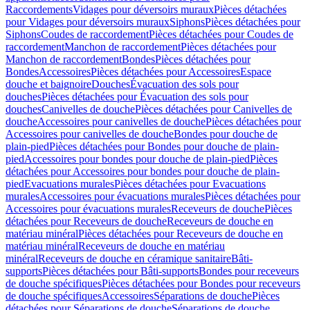
Raccordements
Vidages pour déversoirs muraux
Pièces détachées
pour Vidages pour déversoirs muraux
Siphons
Pièces détachées pour
Siphons
Coudes de raccordement
Pièces détachées pour Coudes de
raccordement
Manchon de raccordement
Pièces détachées pour
Manchon de raccordement
Bondes
Pièces détachées pour
Bondes
Accessoires
Pièces détachées pour Accessoires
Espace
douche et baignoire
Douches
Évacuation des sols pour
douches
Pièces détachées pour Évacuation des sols pour
douches
Canivelles de douche
Pièces détachées pour Canivelles de
douche
Accessoires pour canivelles de douche
Pièces détachées pour
Accessoires pour canivelles de douche
Bondes pour douche de
plain-pied
Pièces détachées pour Bondes pour douche de plain-
pied
Accessoires pour bondes pour douche de plain-pied
Pièces
détachées pour Accessoires pour bondes pour douche de plain-
pied
Evacuations murales
Pièces détachées pour Evacuations
murales
Accessoires pour évacuations murales
Pièces détachées pour
Accessoires pour évacuations murales
Receveurs de douche
Pièces
détachées pour Receveurs de douche
Receveurs de douche en
matériau minéral
Pièces détachées pour Receveurs de douche en
matériau minéral
Receveurs de douche en matériau
minéral
Receveurs de douche en céramique sanitaire
Bâti-
supports
Pièces détachées pour Bâti-supports
Bondes pour receveurs
de douche spécifiques
Pièces détachées pour Bondes pour receveurs
de douche spécifiques
Accessoires
Séparations de douche
Pièces
détachées pour Séparations de douche
Séparations de douche