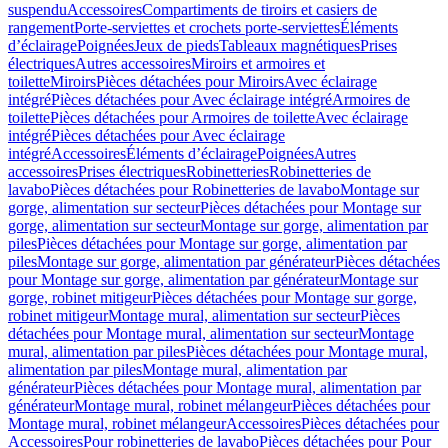
suspendu
Accessoires
Compartiments de tiroirs et casiers de
rangement
Porte-serviettes et crochets porte-serviettes
Éléments
d’éclairage
Poignées
Jeux de pieds
Tableaux magnétiques
Prises
électriques
Autres accessoires
Miroirs et armoires et
toilette
Miroirs
Pièces détachées pour Miroirs
Avec éclairage
intégré
Pièces détachées pour Avec éclairage intégré
Armoires de
toilette
Pièces détachées pour Armoires de toilette
Avec éclairage
intégré
Pièces détachées pour Avec éclairage
intégré
Accessoires
Éléments d’éclairage
Poignées
Autres
accessoires
Prises électriques
Robinetteries
Robinetteries de
lavabo
Pièces détachées pour Robinetteries de lavabo
Montage sur
gorge, alimentation sur secteur
Pièces détachées pour Montage sur
gorge, alimentation sur secteur
Montage sur gorge, alimentation par
piles
Pièces détachées pour Montage sur gorge, alimentation par
piles
Montage sur gorge, alimentation par générateur
Pièces détachées
pour Montage sur gorge, alimentation par générateur
Montage sur
gorge, robinet mitigeur
Pièces détachées pour Montage sur gorge,
robinet mitigeur
Montage mural, alimentation sur secteur
Pièces
détachées pour Montage mural, alimentation sur secteur
Montage
mural, alimentation par piles
Pièces détachées pour Montage mural,
alimentation par piles
Montage mural, alimentation par
générateur
Pièces détachées pour Montage mural, alimentation par
générateur
Montage mural, robinet mélangeur
Pièces détachées pour
Montage mural, robinet mélangeur
Accessoires
Pièces détachées pour
Accessoires
Pour robinetteries de lavabo
Pièces détachées pour Pour