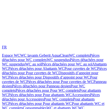
FR
Espace WC
WC lavants Geberit AquaClean
WC complets
Pièces
détachées pour WC complets
WC suspendus
Pièces détachées pour
WC suspendus
WC au sol
Pièces détachées pour WC au sol
Abattants
WC
Pièces détachées pour Abattants WC
Pour cuvettes de WC
Pièces
détachées pour Pour cuvettes de WC
Dispositifs d’appoint pour
WC
Pièces détachées pour Dispositifs d’appoint pour WC
Pour
cuvettes de WC
Pièces détachées pour Pour cuvettes de WC
Panneau
design
Pièces détachées pour Panneau design
Pour WC
complets
Pièces détachées pour Pour WC complets
Pour abattants
WC
Pièces détachées pour Pour abattants WC
Accessoires
Pièces
détachées pour Accessoires
Pour WC complets
Pour abattants
WC
Pièces détachées pour Pour abattants WC
Pour abattants WC et
WC complets
Consommables
WC et abattants WC
WC