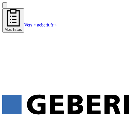
Vers « geberit.fr »
Mes listes