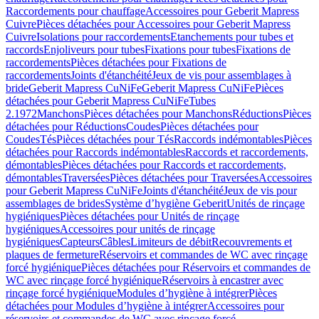
Raccordements pour chauffage
Accessoires pour Geberit Mapress
Cuivre
Pièces détachées pour Accessoires pour Geberit Mapress
Cuivre
Isolations pour raccordements
Etanchements pour tubes et
raccords
Enjoliveurs pour tubes
Fixations pour tubes
Fixations de
raccordements
Pièces détachées pour Fixations de
raccordements
Joints d'étanchéité
Jeux de vis pour assemblages à
bride
Geberit Mapress CuNiFe
Geberit Mapress CuNiFe
Pièces
détachées pour Geberit Mapress CuNiFe
Tubes
2.1972
Manchons
Pièces détachées pour Manchons
Réductions
Pièces
détachées pour Réductions
Coudes
Pièces détachées pour
Coudes
Tés
Pièces détachées pour Tés
Raccords indémontables
Pièces
détachées pour Raccords indémontables
Raccords et raccordements,
démontables
Pièces détachées pour Raccords et raccordements,
démontables
Traversées
Pièces détachées pour Traversées
Accessoires
pour Geberit Mapress CuNiFe
Joints d'étanchéité
Jeux de vis pour
assemblages de brides
Système d’hygiène Geberit
Unités de rinçage
hygiéniques
Pièces détachées pour Unités de rinçage
hygiéniques
Accessoires pour unités de rinçage
hygiéniques
Capteurs
Câbles
Limiteurs de débit
Recouvrements et
plaques de fermeture
Réservoirs et commandes de WC avec rinçage
forcé hygiénique
Pièces détachées pour Réservoirs et commandes de
WC avec rinçage forcé hygiénique
Réservoirs à encastrer avec
rinçage forcé hygiénique
Modules d’hygiène à intégrer
Pièces
détachées pour Modules d’hygiène à intégrer
Accessoires pour
réservoirs et commandes de WC avec rinçage forcé