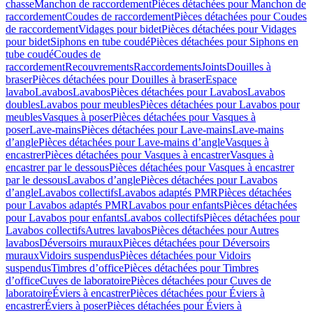
chasse
Manchon de raccordement
Pièces détachées pour Manchon de
raccordement
Coudes de raccordement
Pièces détachées pour Coudes
de raccordement
Vidages pour bidet
Pièces détachées pour Vidages
pour bidet
Siphons en tube coudé
Pièces détachées pour Siphons en
tube coudé
Coudes de
raccordement
Recouvrements
Raccordements
Joints
Douilles à
braser
Pièces détachées pour Douilles à braser
Espace
lavabo
Lavabos
Lavabos
Pièces détachées pour Lavabos
Lavabos
doubles
Lavabos pour meubles
Pièces détachées pour Lavabos pour
meubles
Vasques à poser
Pièces détachées pour Vasques à
poser
Lave-mains
Pièces détachées pour Lave-mains
Lave-mains
d’angle
Pièces détachées pour Lave-mains d’angle
Vasques à
encastrer
Pièces détachées pour Vasques à encastrer
Vasques à
encastrer par le dessous
Pièces détachées pour Vasques à encastrer
par le dessous
Lavabos d’angle
Pièces détachées pour Lavabos
d’angle
Lavabos collectifs
Lavabos adaptés PMR
Pièces détachées
pour Lavabos adaptés PMR
Lavabos pour enfants
Pièces détachées
pour Lavabos pour enfants
Lavabos collectifs
Pièces détachées pour
Lavabos collectifs
Autres lavabos
Pièces détachées pour Autres
lavabos
Déversoirs muraux
Pièces détachées pour Déversoirs
muraux
Vidoirs suspendus
Pièces détachées pour Vidoirs
suspendus
Timbres dʼoffice
Pièces détachées pour Timbres
dʼoffice
Cuves de laboratoire
Pièces détachées pour Cuves de
laboratoire
Éviers à encastrer
Pièces détachées pour Éviers à
encastrer
Éviers à poser
Pièces détachées pour Éviers à