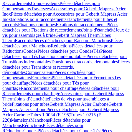
Raccordements
Compensateurs
Pièces détachées pour
Compensateurs
Traversées
Accessoires pour Geberit Mapress Acier
Inox
Pièces détachées pour Accessoires pour Geberit Mapress Acier
Inox
Isolations pour raccordements
Etanchements pour tubes et
raccords
Fixations pour tubes
Fixations de raccordements
Pièces
détachées pour Fixations de raccordements
Joints d'étanchéité
Jeux de
vis pour assemblages à bride
Geberit Mapress Therm
Tubes
Therm
Raccords
Pièces détachées pour Raccords
Manchons
Pièces
détachées pour Manchons
Réductions
Pièces détachées pour
Réductions
Coudes
Pièces détachées pour Coudes
Tés
Pièces
détachées pour Tés
Transitions indémontables
Pièces détachées pour
Transitions indémontables
Transitions et raccords, démontables
Pièces
détachées pour Transitions et raccords,
démontables
Compensateurs
Pièces détachées pour
Compensateurs
Fermetures
Pièces détachées pour Fermetures
Tés
pour chauffage
Pièces détachées pour Tés pour
chauffage
Raccordements pour chauffage
Pièces détachées pour
Raccordements pour chauffage
Accessoires pour Geberit Mapress
Therm
Joints d’étanchéité
Packs de vis pour assemblages à
bride
Fixations pour tubes
Geberit Mapress Acier Carbone
Geberit
Mapress Acier Carbone
Pièces détachées pour Geberit Mapress
Acier Carbone
Tubes 1.0034 (E 195)
Tubes 1.0215 (E
220)
Mamelons
Manchons
Pièces détachées pour
Manchons
Réductions
Pièces détachées pour
Réductions
Coudes
Pièces détachées pour Coudes
Tés
Pièces