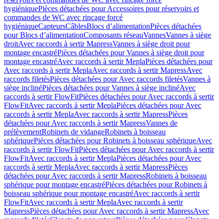
hygiénique
Pièces détachées pour Accessoires pour réservoirs et
commandes de WC avec rinçage forcé
hygiénique
Capteurs
Câbles
Blocs d’alimentation
Pièces détachées
pour Blocs d’alimentation
Composants réseau
Vannes
Vannes à siège
droit
Avec raccords à sertir Mapress
Vannes à siège droit pour
montage encastré
Pièces détachées pour Vannes à siège droit pour
montage encastré
Avec raccords à sertir Mepla
Pièces détachées pour
Avec raccords à sertir Mepla
Avec raccords à sertir Mapress
Avec
raccords filetés
Pièces détachées pour Avec raccords filetés
Vannes à
siège incliné
Pièces détachées pour Vannes à siège incliné
Avec
raccords à sertir FlowFit
Pièces détachées pour Avec raccords à sertir
FlowFit
Avec raccords à sertir Mepla
Pièces détachées pour Avec
raccords à sertir Mepla
Avec raccords à sertir Mapress
Pièces
détachées pour Avec raccords à sertir Mapress
Vannes de
prélèvement
Robinets de vidange
Robinets à boisseau
sphérique
Pièces détachées pour Robinets à boisseau sphérique
Avec
raccords à sertir FlowFit
Pièces détachées pour Avec raccords à sertir
FlowFit
Avec raccords à sertir Mepla
Pièces détachées pour Avec
raccords à sertir Mepla
Avec raccords à sertir Mapress
Pièces
détachées pour Avec raccords à sertir Mapress
Robinets à boisseau
sphérique pour montage encastré
Pièces détachées pour Robinets à
boisseau sphérique pour montage encastré
Avec raccords à sertir
FlowFit
Avec raccords à sertir Mepla
Avec raccords à sertir
Mapress
Pièces détachées pour Avec raccords à sertir Mapress
Avec