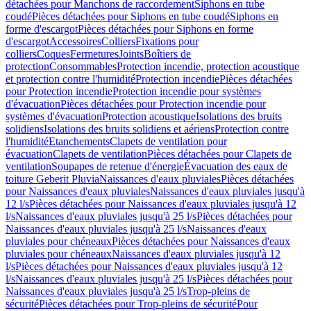
détachées pour Manchons de raccordement
Siphons en tube
coudé
Pièces détachées pour Siphons en tube coudé
Siphons en
forme d'escargot
Pièces détachées pour Siphons en forme
d'escargot
Accessoires
Colliers
Fixations pour
colliers
Coques
Fermetures
Joints
Boîtiers de
protection
Consommables
Protection incendie, protection acoustique
et protection contre l'humidité
Protection incendie
Pièces détachées
pour Protection incendie
Protection incendie pour systèmes
d'évacuation
Pièces détachées pour Protection incendie pour
systèmes d'évacuation
Protection acoustique
Isolations des bruits
solidiens
Isolations des bruits solidiens et aériens
Protection contre
l'humidité
Etanchements
Clapets de ventilation pour
évacuation
Clapets de ventilation
Pièces détachées pour Clapets de
ventilation
Soupapes de retenue d'énergie
Évacuation des eaux de
toiture Geberit Pluvia
Naissances d'eaux pluviales
Pièces détachées
pour Naissances d'eaux pluviales
Naissances d'eaux pluviales jusqu'à
12 l/s
Pièces détachées pour Naissances d'eaux pluviales jusqu'à 12
l/s
Naissances d'eaux pluviales jusqu'à 25 l/s
Pièces détachées pour
Naissances d'eaux pluviales jusqu'à 25 l/s
Naissances d'eaux
pluviales pour chéneaux
Pièces détachées pour Naissances d'eaux
pluviales pour chéneaux
Naissances d'eaux pluviales jusqu'à 12
l/s
Pièces détachées pour Naissances d'eaux pluviales jusqu'à 12
l/s
Naissances d'eaux pluviales jusqu'à 25 l/s
Pièces détachées pour
Naissances d'eaux pluviales jusqu'à 25 l/s
Trop-pleins de
sécurité
Pièces détachées pour Trop-pleins de sécurité
Pour