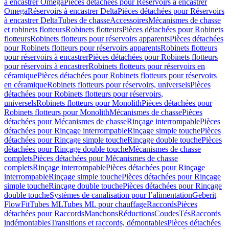
à encastrer Omega
Pièces détachées pour Réservoirs à encastrer
Omega
Réservoirs à encastrer Delta
Pièces détachées pour Réservoirs
à encastrer Delta
Tubes de chasse
Accessoires
Mécanismes de chasse
et robinets flotteurs
Robinets flotteurs
Pièces détachées pour Robinets
flotteurs
Robinets flotteurs pour réservoirs apparents
Pièces détachées
pour Robinets flotteurs pour réservoirs apparents
Robinets flotteurs
pour réservoirs à encastrer
Pièces détachées pour Robinets flotteurs
pour réservoirs à encastrer
Robinets flotteurs pour réservoirs en
céramique
Pièces détachées pour Robinets flotteurs pour réservoirs
en céramique
Robinets flotteurs pour réservoirs, universels
Pièces
détachées pour Robinets flotteurs pour réservoirs,
universels
Robinets flotteurs pour Monolith
Pièces détachées pour
Robinets flotteurs pour Monolith
Mécanismes de chasse
Pièces
détachées pour Mécanismes de chasse
Rinçage interrompable
Pièces
détachées pour Rinçage interrompable
Rinçage simple touche
Pièces
détachées pour Rinçage simple touche
Rinçage double touche
Pièces
détachées pour Rinçage double touche
Mécanismes de chasse
complets
Pièces détachées pour Mécanismes de chasse
complets
Rinçage interrompable
Pièces détachées pour Rinçage
interrompable
Rinçage simple touche
Pièces détachées pour Rinçage
simple touche
Rinçage double touche
Pièces détachées pour Rinçage
double touche
Systèmes de canalisation pour l’alimentation
Geberit
FlowFit
Tubes ML
Tubes ML pour chauffage
Raccords
Pièces
détachées pour Raccords
Manchons
Réductions
Coudes
Tés
Raccords
indémontables
Transitions et raccords, démontables
Pièces détachées