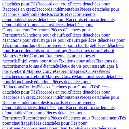
détachées pour Tés
Raccords en croix
Pièces détachées pour
Raccords en croix
Raccords indémontables
Pièces détachées pour
Raccords indémontables
Raccords et raccordements,
démontables
Pièces détachées pour Raccords et raccordements,
démontables
Compensateurs
Pièces détachées pour
Compensateurs
Fermetures
Pièces détachées pour
Fermetures
Manchons pour chauffage
Pièces détachées pour
Manchons pour chauffage
Tés pour chauffage
Pièces détachées pour
Tés pour chauffage
Raccordements pour chauffage
Pièces détachées
pour Raccordements pour chauffage
Accessoires pour Geberit
Mapress Acier Carbone
Etanchements pour tubes et
raccords
Enjoliveurs pour tubes
Fixations pour tubes
Fixations de
raccordements
Joints d'étanchéité
Jeux de vis pour assemblages à
bride
Geberit Mapress Cuivre
Geberit Mapress Cuivre
Pièces
détachées pour Geberit Mapress Cuivre
Manchons
Pièces détachées
pour Manchons
Réductions
Pièces détachées pour
Réductions
Coudes
Pièces détachées pour Coudes
Tés
Pièces
détachées pour Tés
Raccords en croix
Pièces détachées pour
Raccords en croix
Raccords indémontables
Pièces détachées pour
Raccords indémontables
Raccords et raccordements,
démontables
Pièces détachées pour Raccords et raccordements,
démontables
Fermetures
Pièces détachées pour
Fermetures
Raccordements
Pièces détachées pour Raccordements
Tés
pour chauffage
Pièces détachées pour Tés pour
chauffage
Raccordements pour chauffage
Pièces détachées pour