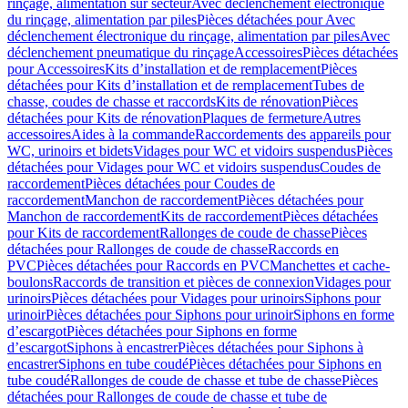
rinçage, alimentation sur secteur
Avec déclenchement électronique
du rinçage, alimentation par piles
Pièces détachées pour Avec
déclenchement électronique du rinçage, alimentation par piles
Avec
déclenchement pneumatique du rinçage
Accessoires
Pièces détachées
pour Accessoires
Kits d’installation et de remplacement
Pièces
détachées pour Kits d’installation et de remplacement
Tubes de
chasse, coudes de chasse et raccords
Kits de rénovation
Pièces
détachées pour Kits de rénovation
Plaques de fermeture
Autres
accessoires
Aides à la commande
Raccordements des appareils pour
WC, urinoirs et bidets
Vidages pour WC et vidoirs suspendus
Pièces
détachées pour Vidages pour WC et vidoirs suspendus
Coudes de
raccordement
Pièces détachées pour Coudes de
raccordement
Manchon de raccordement
Pièces détachées pour
Manchon de raccordement
Kits de raccordement
Pièces détachées
pour Kits de raccordement
Rallonges de coude de chasse
Pièces
détachées pour Rallonges de coude de chasse
Raccords en
PVC
Pièces détachées pour Raccords en PVC
Manchettes et cache-
boulons
Raccords de transition et pièces de connexion
Vidages pour
urinoirs
Pièces détachées pour Vidages pour urinoirs
Siphons pour
urinoir
Pièces détachées pour Siphons pour urinoir
Siphons en forme
d’escargot
Pièces détachées pour Siphons en forme
d’escargot
Siphons à encastrer
Pièces détachées pour Siphons à
encastrer
Siphons en tube coudé
Pièces détachées pour Siphons en
tube coudé
Rallonges de coude de chasse et tube de chasse
Pièces
détachées pour Rallonges de coude de chasse et tube de