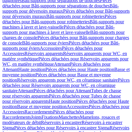
baignoires
Bâti-supports pour séparations de douches
Pièces
détachées pour Bâti-supports pour séparations de douches
Bâti-
supports pour déversoirs muraux
Pièces détachées pour Bâti-supports
pour déversoirs muraux
Bâti-supports pour robinetteries
Pièces
détachées pour Bâti-supports pour robinetteries
Bâti-supports pour
machines à laver et lave-vaisselle
Pièces détachées pour Bâti-
supports pour machines à laver et lave-vaisselle
Bâti-supports pour
charges de console
Pièces détachées pour Bâti-supports pour charges
de console
Bâti-supports pour éviers
Pièces détachées pour Bâti-
supports pour éviers
Accessoires
Pièces détachées pour
Accessoires
Réservoirs apparents
Réservoirs apparents pour WC, en
matière synthétique
Pièces détachées pour Réservoirs apparents pour
WC, en matière synthétique
Attenant
Pièces détachées pour
Attenant
Haute position
Pièces détachées pour Haute position
Basse et
moyenne position
Pièces détachées pour Basse et moyenne
position
Réservoirs apparents pour WC, en céramique sanitaire
Pièces
détachées pour Réservoirs apparents pour WC, en céramique
sanitaire
Attenant
Pièces détachées pour Attenant
Tubes de chasse
pour réservoirs apparents
Pièces détachées pour Tubes de chasse
pour réservoirs apparents
Haute position
Pièces détachées pour Haute
position
Basse et moyenne position
Accessoires
Pièces détachées pour
Accessoires
Raccordements
Pièces détachées pour
Raccordements
Joints
Fixations
Manchettes
Mamelons, rosaces et
modérateurs de débit
Réservoirs à encastrer
Réservoirs à encastrer
Sigma
Pièces détachées pour Réservoirs à encastrer Sigma
Réservoirs