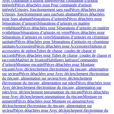
Avec commande d'urinoir intégrée
Pour commande d'urinoir
intégrée
Pièces détachées pour Pour commande d'urinoir
intégrée
Urinoirs, fonctionnement sans eau
Pièces détachées pour
Urinoirs, fonctionnement sans eau
Sans abattant
Pièces détachées
pour Sans abattant
Séparations d’urinoirs
Pièces détachées pour
Séparations d’urinoirs
Séparations d’urinoirs en matière
synthétique
Pièces détachées pour Séparations d’urinoirs en matière
synthétique
Séparations d’urinoirs en verre
Pièces détachées pour
Séparations d’urinoirs en verre
Séparations d’urinoirs en céramique
sanitaire
Pièces détachées pour Séparations d’urinoirs en céramique
sanitaire
Accessoires
Pièces détachées pour Accessoires
Siphons et
accessoires de siphon
Tubes de chasse, coudes de chasse et
raccords
Pièces détachées pour Tubes de chasse, coudes de chasse et
raccords
Matériel de fixation
Habillages latéraux
Commandes
dʼurinoir
Montage encastré
Pièces détachées pour Montage
encastré
Avec déclenchement électronique du rinçage, alimentation
sur secteur
Pièces détachées pour Avec déclenchement électronique
du rinçage, alimentation sur secteur
Avec déclenchement
électronique du rinçage, alimentation par piles
Pièces détachées pour
Avec déclenchement électronique du rinçage, alimentation par
piles
Avec déclenchement pneumatique du rinçage
Pièces détachées
pour Avec déclenchement pneumatique du rinçage
Montage en
apparent
Pièces détachées pour Montage en apparent
Avec
déclenchement électronique du rinçage, alimentation sur
secteur
Pièces détachées pour Avec déclenchement électronique du