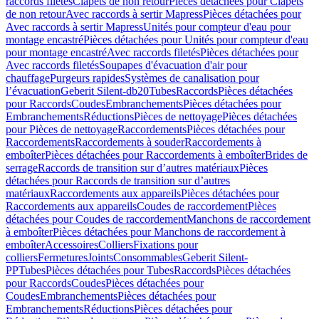
raccords filetés
Clapets de non retour
Pièces détachées pour Clapets
de non retour
Avec raccords à sertir Mapress
Pièces détachées pour
Avec raccords à sertir Mapress
Unités pour compteur d'eau pour
montage encastré
Pièces détachées pour Unités pour compteur d'eau
pour montage encastré
Avec raccords filetés
Pièces détachées pour
Avec raccords filetés
Soupapes d'évacuation d'air pour
chauffage
Purgeurs rapides
Systèmes de canalisation pour
l’évacuation
Geberit Silent-db20
Tubes
Raccords
Pièces détachées
pour Raccords
Coudes
Embranchements
Pièces détachées pour
Embranchements
Réductions
Pièces de nettoyage
Pièces détachées
pour Pièces de nettoyage
Raccordements
Pièces détachées pour
Raccordements
Raccordements à souder
Raccordements à
emboîter
Pièces détachées pour Raccordements à emboîter
Brides de
serrage
Raccords de transition sur d’autres matériaux
Pièces
détachées pour Raccords de transition sur d’autres
matériaux
Raccordements aux appareils
Pièces détachées pour
Raccordements aux appareils
Coudes de raccordement
Pièces
détachées pour Coudes de raccordement
Manchons de raccordement
à emboîter
Pièces détachées pour Manchons de raccordement à
emboîter
Accessoires
Colliers
Fixations pour
colliers
Fermetures
Joints
Consommables
Geberit Silent-
PP
Tubes
Pièces détachées pour Tubes
Raccords
Pièces détachées
pour Raccords
Coudes
Pièces détachées pour
Coudes
Embranchements
Pièces détachées pour
Embranchements
Réductions
Pièces détachées pour