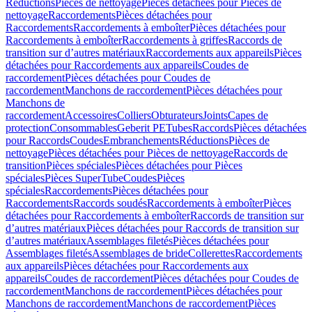
Réductions
Pièces de nettoyage
Pièces détachées pour Pièces de
nettoyage
Raccordements
Pièces détachées pour
Raccordements
Raccordements à emboîter
Pièces détachées pour
Raccordements à emboîter
Raccordements à griffes
Raccords de
transition sur d’autres matériaux
Raccordements aux appareils
Pièces
détachées pour Raccordements aux appareils
Coudes de
raccordement
Pièces détachées pour Coudes de
raccordement
Manchons de raccordement
Pièces détachées pour
Manchons de
raccordement
Accessoires
Colliers
Obturateurs
Joints
Capes de
protection
Consommables
Geberit PE
Tubes
Raccords
Pièces détachées
pour Raccords
Coudes
Embranchements
Réductions
Pièces de
nettoyage
Pièces détachées pour Pièces de nettoyage
Raccords de
transition
Pièces spéciales
Pièces détachées pour Pièces
spéciales
Pièces SuperTube
Coudes
Pièces
spéciales
Raccordements
Pièces détachées pour
Raccordements
Raccords soudés
Raccordements à emboîter
Pièces
détachées pour Raccordements à emboîter
Raccords de transition sur
d’autres matériaux
Pièces détachées pour Raccords de transition sur
d’autres matériaux
Assemblages filetés
Pièces détachées pour
Assemblages filetés
Assemblages de bride
Collerettes
Raccordements
aux appareils
Pièces détachées pour Raccordements aux
appareils
Coudes de raccordement
Pièces détachées pour Coudes de
raccordement
Manchons de raccordement
Pièces détachées pour
Manchons de raccordement
Manchons de raccordement
Pièces