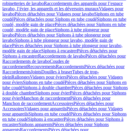
robinetteries de lavabo
Raccordements des appareils pour l’espace
lavabo, l’évier, les appareils et les déversoirs muraux
Vidages pour
lavabo
Pièces détachées pour Vidages pour lavabo
Siphons en tube
coudé
Pièces détachées pour Siphons en tube coudé
Siphons en tube
coudé, modèle gain de place
Pièces détachées pour Siphons en tube
coudé, modèle gain de place
Siphons à tube plongeur pour
lavabo
Pièces détachées pour Siphons à tube plongeur pour
lavabo
Siphons à tube plongeur pour lavabo, modèle gain de
place
Pièces détachées pour Siphons à tube plongeur pour lavabo,
modèle gain de place
Siphons à encastrer
Pièces détachées pour
Siphons à encastrer
Raccordements de lavabo
Pièces détachées pour
Raccordements de lavabo
Coudes de
raccordement
Recouvrements
Raccordements
Pièces détachées pour
Raccordements
Joints
Douilles à braser
Tubes de trop-
plein
Rallonges
Vidages pour éviers
Pièces détachées pour Vidages
pour éviers
Siphons en tube coudé
Pièces détachées pour Siphons en
tube coudé
Siphons à double chambre
Pièces détachées pour Siphons
à double chambre
Siphons pour évier
Pièces détachées pour Siphons
pour évier
Manchon de raccordement
Pièces détachées pour
Manchon de raccordement
Accessoires
Pièces détachées pour
Accessoires
Vidages pour appareils
Pièces détachées pour Vidages
pour appareils
Siphons en tube coudé
Pièces détachées pour Siphons
en tube coudé
Siphons à encastrer
Pièces détachées pour Siphons à
encastrer
Siphons apparents
Pièces détachées pour Siphons
apparents
Raccordements
Pièces détachées pour