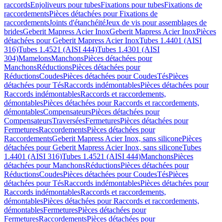
raccords
Enjoliveurs pour tubes
Fixations pour tubes
Fixations de
raccordements
Pièces détachées pour Fixations de
raccordements
Joints d'étanchéité
Jeux de vis pour assemblages de
brides
Geberit Mapress Acier Inox
Geberit Mapress Acier Inox
Pièces
détachées pour Geberit Mapress Acier Inox
Tubes 1.4401 (AISI
316)
Tubes 1.4521 (AISI 444)
Tubes 1.4301 (AISI
304)
Mamelons
Manchons
Pièces détachées pour
Manchons
Réductions
Pièces détachées pour
Réductions
Coudes
Pièces détachées pour Coudes
Tés
Pièces
détachées pour Tés
Raccords indémontables
Pièces détachées pour
Raccords indémontables
Raccords et raccordements,
démontables
Pièces détachées pour Raccords et raccordements,
démontables
Compensateurs
Pièces détachées pour
Compensateurs
Traversées
Fermetures
Pièces détachées pour
Fermetures
Raccordements
Pièces détachées pour
Raccordements
Geberit Mapress Acier Inox, sans silicone
Pièces
détachées pour Geberit Mapress Acier Inox, sans silicone
Tubes
1.4401 (AISI 316)
Tubes 1.4521 (AISI 444)
Manchons
Pièces
détachées pour Manchons
Réductions
Pièces détachées pour
Réductions
Coudes
Pièces détachées pour Coudes
Tés
Pièces
détachées pour Tés
Raccords indémontables
Pièces détachées pour
Raccords indémontables
Raccords et raccordements,
démontables
Pièces détachées pour Raccords et raccordements,
démontables
Fermetures
Pièces détachées pour
Fermetures
Raccordements
Pièces détachées pour