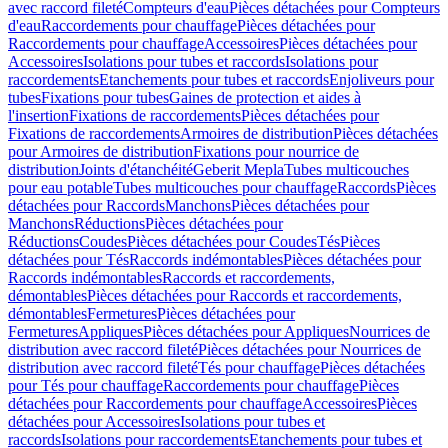
avec raccord fileté
Compteurs d'eau
Pièces détachées pour Compteurs
d'eau
Raccordements pour chauffage
Pièces détachées pour
Raccordements pour chauffage
Accessoires
Pièces détachées pour
Accessoires
Isolations pour tubes et raccords
Isolations pour
raccordements
Etanchements pour tubes et raccords
Enjoliveurs pour
tubes
Fixations pour tubes
Gaines de protection et aides à
l'insertion
Fixations de raccordements
Pièces détachées pour
Fixations de raccordements
Armoires de distribution
Pièces détachées
pour Armoires de distribution
Fixations pour nourrice de
distribution
Joints d'étanchéité
Geberit Mepla
Tubes multicouches
pour eau potable
Tubes multicouches pour chauffage
Raccords
Pièces
détachées pour Raccords
Manchons
Pièces détachées pour
Manchons
Réductions
Pièces détachées pour
Réductions
Coudes
Pièces détachées pour Coudes
Tés
Pièces
détachées pour Tés
Raccords indémontables
Pièces détachées pour
Raccords indémontables
Raccords et raccordements,
démontables
Pièces détachées pour Raccords et raccordements,
démontables
Fermetures
Pièces détachées pour
Fermetures
Appliques
Pièces détachées pour Appliques
Nourrices de
distribution avec raccord fileté
Pièces détachées pour Nourrices de
distribution avec raccord fileté
Tés pour chauffage
Pièces détachées
pour Tés pour chauffage
Raccordements pour chauffage
Pièces
détachées pour Raccordements pour chauffage
Accessoires
Pièces
détachées pour Accessoires
Isolations pour tubes et
raccords
Isolations pour raccordements
Etanchements pour tubes et