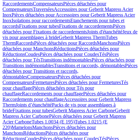
Raccordements
Compensateurs
Pièces détachées pour
Compensateurs
Traversées
Accessoires pour Geberit Mapress Acier
Inox
Pièces détachées pour Accessoires pour Geberit Mapress Acier
Inox
Isolations pour raccordements
Etanchements pour tubes et
raccords
Fixations pour tubes
Fixations de raccordements
Pièces
détachées pour Fixations de raccordements
Joints d'étanchéité
Jeux de
vis pour assemblages à bride
Geberit Mapress Therm
Tubes
Therm
Raccords
Pièces détachées pour Raccords
Manchons
Pièces
détachées pour Manchons
Réductions
Pièces détachées pour
Réductions
Coudes
Pièces détachées pour Coudes
Tés
Pièces
détachées pour Tés
Transitions indémontables
Pièces détachées pour
Transitions indémontables
Transitions et raccords, démontables
Pièces
détachées pour Transitions et raccords,
démontables
Compensateurs
Pièces détachées pour
Compensateurs
Fermetures
Pièces détachées pour Fermetures
Tés
pour chauffage
Pièces détachées pour Tés pour
chauffage
Raccordements pour chauffage
Pièces détachées pour
Raccordements pour chauffage
Accessoires pour Geberit Mapress
Therm
Joints d’étanchéité
Packs de vis pour assemblages à
bride
Fixations pour tubes
Geberit Mapress Acier Carbone
Geberit
Mapress Acier Carbone
Pièces détachées pour Geberit Mapress
Acier Carbone
Tubes 1.0034 (E 195)
Tubes 1.0215 (E
220)
Mamelons
Manchons
Pièces détachées pour
Manchons
Réductions
Pièces détachées pour
Réductions
Coudes
Pièces détachées pour Coudes
Tés
Pièces