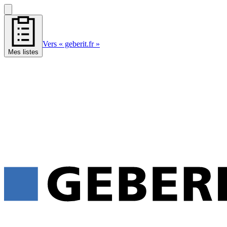
Vers « geberit.fr »
Mes listes