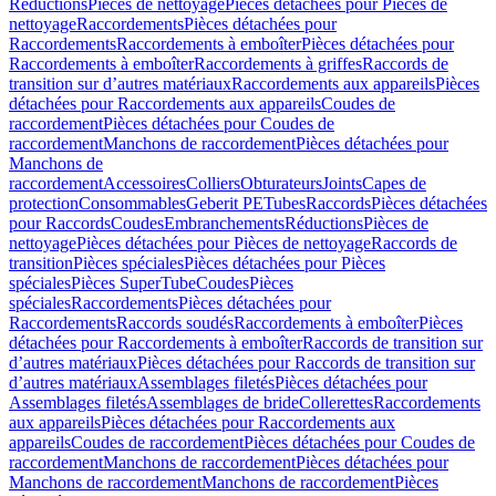
Réductions
Pièces de nettoyage
Pièces détachées pour Pièces de
nettoyage
Raccordements
Pièces détachées pour
Raccordements
Raccordements à emboîter
Pièces détachées pour
Raccordements à emboîter
Raccordements à griffes
Raccords de
transition sur d’autres matériaux
Raccordements aux appareils
Pièces
détachées pour Raccordements aux appareils
Coudes de
raccordement
Pièces détachées pour Coudes de
raccordement
Manchons de raccordement
Pièces détachées pour
Manchons de
raccordement
Accessoires
Colliers
Obturateurs
Joints
Capes de
protection
Consommables
Geberit PE
Tubes
Raccords
Pièces détachées
pour Raccords
Coudes
Embranchements
Réductions
Pièces de
nettoyage
Pièces détachées pour Pièces de nettoyage
Raccords de
transition
Pièces spéciales
Pièces détachées pour Pièces
spéciales
Pièces SuperTube
Coudes
Pièces
spéciales
Raccordements
Pièces détachées pour
Raccordements
Raccords soudés
Raccordements à emboîter
Pièces
détachées pour Raccordements à emboîter
Raccords de transition sur
d’autres matériaux
Pièces détachées pour Raccords de transition sur
d’autres matériaux
Assemblages filetés
Pièces détachées pour
Assemblages filetés
Assemblages de bride
Collerettes
Raccordements
aux appareils
Pièces détachées pour Raccordements aux
appareils
Coudes de raccordement
Pièces détachées pour Coudes de
raccordement
Manchons de raccordement
Pièces détachées pour
Manchons de raccordement
Manchons de raccordement
Pièces