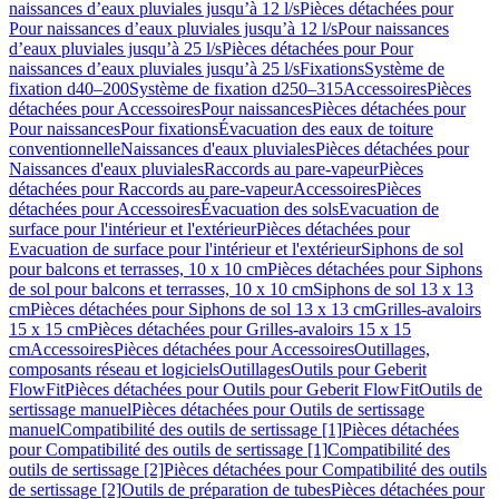
naissances d’eaux pluviales jusqu’à 12 l/s
Pièces détachées pour
Pour naissances d’eaux pluviales jusqu’à 12 l/s
Pour naissances
d’eaux pluviales jusqu’à 25 l/s
Pièces détachées pour Pour
naissances d’eaux pluviales jusqu’à 25 l/s
Fixations
Système de
fixation d40–200
Système de fixation d250–315
Accessoires
Pièces
détachées pour Accessoires
Pour naissances
Pièces détachées pour
Pour naissances
Pour fixations
Évacuation des eaux de toiture
conventionnelle
Naissances d'eaux pluviales
Pièces détachées pour
Naissances d'eaux pluviales
Raccords au pare-vapeur
Pièces
détachées pour Raccords au pare-vapeur
Accessoires
Pièces
détachées pour Accessoires
Évacuation des sols
Evacuation de
surface pour l'intérieur et l'extérieur
Pièces détachées pour
Evacuation de surface pour l'intérieur et l'extérieur
Siphons de sol
pour balcons et terrasses, 10 x 10 cm
Pièces détachées pour Siphons
de sol pour balcons et terrasses, 10 x 10 cm
Siphons de sol 13 x 13
cm
Pièces détachées pour Siphons de sol 13 x 13 cm
Grilles-avaloirs
15 x 15 cm
Pièces détachées pour Grilles-avaloirs 15 x 15
cm
Accessoires
Pièces détachées pour Accessoires
Outillages,
composants réseau et logiciels
Outillages
Outils pour Geberit
FlowFit
Pièces détachées pour Outils pour Geberit FlowFit
Outils de
sertissage manuel
Pièces détachées pour Outils de sertissage
manuel
Compatibilité des outils de sertissage [1]
Pièces détachées
pour Compatibilité des outils de sertissage [1]
Compatibilité des
outils de sertissage [2]
Pièces détachées pour Compatibilité des outils
de sertissage [2]
Outils de préparation de tubes
Pièces détachées pour