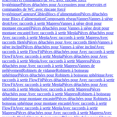
hygiénique
Pièces détachées pour Accessoires pour réservoirs et
commandes de WC avec rinçage forcé
hygiénique
Capteurs
Câbles
Blocs d’alimentation
Pièces détachées
pour Blocs d’alimentation
Composants réseau
Vannes
Vannes à siège
droit
Avec raccords à sertir Mapress
Vannes à siège droit pour
montage encastré
Pièces détachées pour Vannes à siège droit pour
montage encastré
Avec raccords à sertir Mepla
Pièces détachées pour
Avec raccords à sertir Mepla
Avec raccords à sertir Mapress
Avec
raccords filetés
Pièces détachées pour Avec raccords filetés
Vannes à
siège incliné
Pièces détachées pour Vannes à siège incliné
Avec
raccords à sertir FlowFit
Pièces détachées pour Avec raccords à sertir
FlowFit
Avec raccords à sertir Mepla
Pièces détachées pour Avec
raccords à sertir Mepla
Avec raccords à sertir Mapress
Pièces
détachées pour Avec raccords à sertir Mapress
Vannes de
prélèvement
Robinets de vidange
Robinets à boisseau
sphérique
Pièces détachées pour Robinets à boisseau sphérique
Avec
raccords à sertir FlowFit
Pièces détachées pour Avec raccords à sertir
FlowFit
Avec raccords à sertir Mepla
Pièces détachées pour Avec
raccords à sertir Mepla
Avec raccords à sertir Mapress
Pièces
détachées pour Avec raccords à sertir Mapress
Robinets à boisseau
sphérique pour montage encastré
Pièces détachées pour Robinets à
boisseau sphérique pour montage encastré
Avec raccords à sertir
FlowFit
Avec raccords à sertir Mepla
Avec raccords à sertir
Mapress
Pièces détachées pour Avec raccords à sertir Mapress
Avec