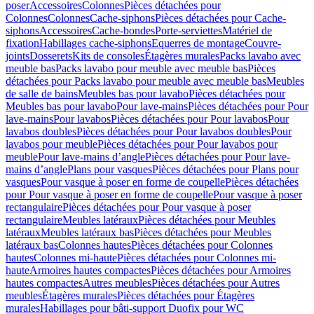
poser
Accessoires
Colonnes
Pièces détachées pour
Colonnes
Colonnes
Cache-siphons
Pièces détachées pour Cache-
siphons
Accessoires
Cache-bondes
Porte-serviettes
Matériel de
fixation
Habillages cache-siphons
Equerres de montage
Couvre-
joints
Dosserets
Kits de consoles
Étagères murales
Packs lavabo avec
meuble bas
Packs lavabo pour meuble avec meuble bas
Pièces
détachées pour Packs lavabo pour meuble avec meuble bas
Meubles
de salle de bains
Meubles bas pour lavabo
Pièces détachées pour
Meubles bas pour lavabo
Pour lave-mains
Pièces détachées pour Pour
lave-mains
Pour lavabos
Pièces détachées pour Pour lavabos
Pour
lavabos doubles
Pièces détachées pour Pour lavabos doubles
Pour
lavabos pour meuble
Pièces détachées pour Pour lavabos pour
meuble
Pour lave-mains d’angle
Pièces détachées pour Pour lave-
mains d’angle
Plans pour vasques
Pièces détachées pour Plans pour
vasques
Pour vasque à poser en forme de coupelle
Pièces détachées
pour Pour vasque à poser en forme de coupelle
Pour vasque à poser
rectangulaire
Pièces détachées pour Pour vasque à poser
rectangulaire
Meubles latéraux
Pièces détachées pour Meubles
latéraux
Meubles latéraux bas
Pièces détachées pour Meubles
latéraux bas
Colonnes hautes
Pièces détachées pour Colonnes
hautes
Colonnes mi-haute
Pièces détachées pour Colonnes mi-
haute
Armoires hautes compactes
Pièces détachées pour Armoires
hautes compactes
Autres meubles
Pièces détachées pour Autres
meubles
Étagères murales
Pièces détachées pour Étagères
murales
Habillages pour bâti-support Duofix pour WC