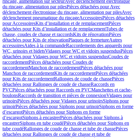
rinçage, alimentation sur secteur
Avec déclenchement électronique
du rinçage, alimentation par piles
Pièces détachées pour Avec
déclenchement électronique du rinçage, alimentation par piles
Avec
déclenchement pneumatique du rinçage
Accessoires
Pièces détachées
pour Accessoires
Kits d’installation et de remplacement
Pièces
détachées pour Kits d’installation et de remplacement
Tubes de
chasse, coudes de chasse et raccords
Kits de rénovation
Pièces
détachées pour Kits de rénovation
Plaques de fermeture
Autres
accessoires
Aides à la commande
Raccordements des appareils pour
WC, urinoirs et bidets
Vidages pour WC et vidoirs suspendus
Pièces
détachées pour Vidages pour WC et vidoirs suspendus
Coudes de
raccordement
Pièces détachées pour Coudes de
raccordement
Manchon de raccordement
Pièces détachées pour
Manchon de raccordement
Kits de raccordement
Pièces détachées
pour Kits de raccordement
Rallonges de coude de chasse
Pièces
détachées pour Rallonges de coude de chasse
Raccords en
PVC
Pièces détachées pour Raccords en PVC
Manchettes et cache-
boulons
Raccords de transition et pièces de connexion
Vidages pour
urinoirs
Pièces détachées pour Vidages pour urinoirs
Siphons pour
urinoir
Pièces détachées pour Siphons pour urinoir
Siphons en forme
d’escargot
Pièces détachées pour Siphons en forme
d’escargot
Siphons à encastrer
Pièces détachées pour Siphons à
encastrer
Siphons en tube coudé
Pièces détachées pour Siphons en
tube coudé
Rallonges de coude de chasse et tube de chasse
Pièces
détachées pour Rallonges de coude de chasse et tube de