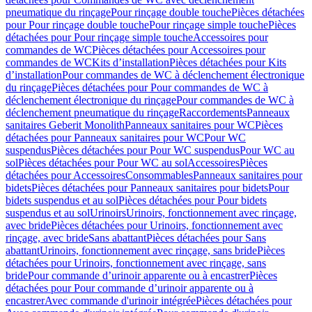
pneumatique du rinçage
Pour rinçage double touche
Pièces détachées
pour Pour rinçage double touche
Pour rinçage simple touche
Pièces
détachées pour Pour rinçage simple touche
Accessoires pour
commandes de WC
Pièces détachées pour Accessoires pour
commandes de WC
Kits d’installation
Pièces détachées pour Kits
d’installation
Pour commandes de WC à déclenchement électronique
du rinçage
Pièces détachées pour Pour commandes de WC à
déclenchement électronique du rinçage
Pour commandes de WC à
déclenchement pneumatique du rinçage
Raccordements
Panneaux
sanitaires Geberit Monolith
Panneaux sanitaires pour WC
Pièces
détachées pour Panneaux sanitaires pour WC
Pour WC
suspendus
Pièces détachées pour Pour WC suspendus
Pour WC au
sol
Pièces détachées pour Pour WC au sol
Accessoires
Pièces
détachées pour Accessoires
Consommables
Panneaux sanitaires pour
bidets
Pièces détachées pour Panneaux sanitaires pour bidets
Pour
bidets suspendus et au sol
Pièces détachées pour Pour bidets
suspendus et au sol
Urinoirs
Urinoirs, fonctionnement avec rinçage,
avec bride
Pièces détachées pour Urinoirs, fonctionnement avec
rinçage, avec bride
Sans abattant
Pièces détachées pour Sans
abattant
Urinoirs, fonctionnement avec rinçage, sans bride
Pièces
détachées pour Urinoirs, fonctionnement avec rinçage, sans
bride
Pour commande d’urinoir apparente ou à encastrer
Pièces
détachées pour Pour commande d’urinoir apparente ou à
encastrer
Avec commande d'urinoir intégrée
Pièces détachées pour