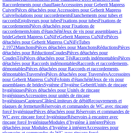
Raccordements pour chauffage
Accessoires pour Geberit Mapress
Cuivre
Pièces détachées pour Accessoires pour Geberit Mapress
Cuivre
Isolations pour raccordements
Etanchements pour tubes et
raccords
Enjoliveurs pour tubes
Fixations pour tubes
Fixations de
raccordements
Pièces détachées pour Fixations de
raccordements
Joints d'étanchéité
Jeux de vis pour assemblages à
bride
Geberit Mapress CuNiFe
Geberit Mapress CuNiFe
Pièces
détachées pour Geberit Mapress CuNiFe
Tubes
2.1972
Manchons
Pièces détachées pour Manchons
Réductions
Pièces
détachées pour Réductions
Coudes
Pièces détachées pour
Coudes
Tés
Pièces détachées pour Tés
Raccords indémontables
Pièces
détachées pour Raccords indémontables
Raccords et raccordements,
démontables
Pièces détachées pour Raccords et raccordements,
démontables
Traversées
Pièces détachées pour Traversées
Accessoires
pour Geberit Mapress CuNiFe
Joints d'étanchéité
Jeux de vis pour
assemblages de brides
Système d’hygiène Geberit
Unités de rinçage
hygiéniques
Pièces détachées pour Unités de rinçage
hygiéniques
Accessoires pour unités de rinçage
hygiéniques
Capteurs
Câbles
Limiteurs de débit
Recouvrements et
plaques de fermeture
Réservoirs et commandes de WC avec rinçage
forcé hygiénique
Pièces détachées pour Réservoirs et commandes de
WC avec rinçage forcé hygiénique
Réservoirs à encastrer avec
rinçage forcé hygiénique
Modules d’hygiène à intégrer
Pièces
détachées pour Modules d’hygiène à intégrer
Accessoires pour
réservoirs et commandes de WC avec rinçage forcé