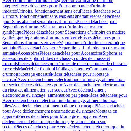
Avec commande d'urinoir intégrée
Pour commande d'urinoir
intégrée
Pièces détachées pour Pour commande d'urinoir
intégrée
Urinoirs, fonctionnement sans eau
Pièces détachées pour
Urinoirs, fonctionnement sans eau
Sans abattant
Pièces détachées
pour Sans abattant
Séparations d’urinoirs
Pièces détachées pour
Séparations d’urinoirs
Séparations d’urinoirs en matière
synthétique
Pièces détachées pour Séparations d’urinoirs en matière
synthétique
Séparations d’urinoirs en verre
Pièces détachées pour
Séparations d’urinoirs en verre
Séparations d’urinoirs en céramique
sanitaire
Pièces détachées pour Séparations d’urinoirs en céramique
sanitaire
Accessoires
Pièces détachées pour Accessoires
Siphons et
accessoires de siphon
Tubes de chasse, coudes de chasse et
raccords
Pièces détachées pour Tubes de chasse, coudes de chasse et
raccords
Matériel de fixation
Habillages latéraux
Commandes
dʼurinoir
Montage encastré
Pièces détachées pour Montage
encastré
Avec déclenchement électronique du rinçage, alimentation
sur secteur
Pièces détachées pour Avec déclenchement électronique
du rinçage, alimentation sur secteur
Avec déclenchement
électronique du rinçage, alimentation par piles
Pièces détachées pour
Avec déclenchement électronique du rinçage, alimentation par
piles
Avec déclenchement pneumatique du rinçage
Pièces détachées
pour Avec déclenchement pneumatique du rinçage
Montage en
apparent
Pièces détachées pour Montage en apparent
Avec
déclenchement électronique du rinçage, alimentation sur
secteur
Pièces détachées pour Avec déclenchement électronique du