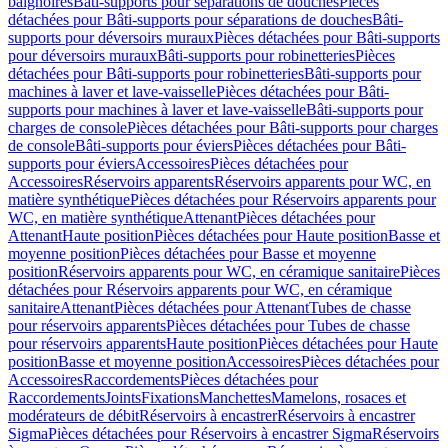
baignoires
Bâti-supports pour séparations de douches
Pièces
détachées pour Bâti-supports pour séparations de douches
Bâti-
supports pour déversoirs muraux
Pièces détachées pour Bâti-supports
pour déversoirs muraux
Bâti-supports pour robinetteries
Pièces
détachées pour Bâti-supports pour robinetteries
Bâti-supports pour
machines à laver et lave-vaisselle
Pièces détachées pour Bâti-
supports pour machines à laver et lave-vaisselle
Bâti-supports pour
charges de console
Pièces détachées pour Bâti-supports pour charges
de console
Bâti-supports pour éviers
Pièces détachées pour Bâti-
supports pour éviers
Accessoires
Pièces détachées pour
Accessoires
Réservoirs apparents
Réservoirs apparents pour WC, en
matière synthétique
Pièces détachées pour Réservoirs apparents pour
WC, en matière synthétique
Attenant
Pièces détachées pour
Attenant
Haute position
Pièces détachées pour Haute position
Basse et
moyenne position
Pièces détachées pour Basse et moyenne
position
Réservoirs apparents pour WC, en céramique sanitaire
Pièces
détachées pour Réservoirs apparents pour WC, en céramique
sanitaire
Attenant
Pièces détachées pour Attenant
Tubes de chasse
pour réservoirs apparents
Pièces détachées pour Tubes de chasse
pour réservoirs apparents
Haute position
Pièces détachées pour Haute
position
Basse et moyenne position
Accessoires
Pièces détachées pour
Accessoires
Raccordements
Pièces détachées pour
Raccordements
Joints
Fixations
Manchettes
Mamelons, rosaces et
modérateurs de débit
Réservoirs à encastrer
Réservoirs à encastrer
Sigma
Pièces détachées pour Réservoirs à encastrer Sigma
Réservoirs