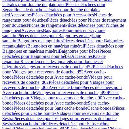
latérales pour douche de plain-pied
Pièces détachées pour
Séparations de douche latérales pour douche de plain-
pied
Accessoires
Pièces détachées pour Accessoires
Niches de
rangement pour douches
Pièces détachées pour Niches de rangement
pour douches
Niches de rangement
Pièces détachées pour Niches de
rangement
Accessoires
Baignoires
Baignoires en acrylique
sanitaire
Pièces détachées pour Baignoires en acrylique
sanitaire
Baignoires rectangulaires
Pièces détachées pour Baignoires
rectangulaires
Baignoires en matériau minéral
Pièces détachées pour
Baignoires en matériau minéral
Baignoires pour bébés
Pièces
détachées pour Baignoires pour bébés
Accessoires
Kits de
réparation
Raccordements des appareils pour douches et
baignoires
Vidages pour receveurs de douche, d52
Pièces détachées
pour Vidages pour receveurs de douche, d52
Avec cache-
bonde
Pièces détachées pour Avec cache-bonde
Vidages pour
receveurs de douche, d62
Pièces détachées pour Vidages pour
receveurs de douche, d62
Avec cache-bonde
Pièces détachées pour
Avec cache-bonde
Vidages pour receveurs de douche, d90
Pièces
détachées pour Vidages pour receveurs de douche, d90
Avec cache-
bonde
Pièces détachées pour Avec cache-bonde
Sans cache-
bonde
Pièces détachées pour Sans cache-bonde
Cache-bondes
Pièces
détachées pour Cache-bondes
Vidages pour receveurs de douche
Sestra
Pièces détachées pour Vidages pour receveurs de douche
Sestra
Sans cache-bonde
Pièces détachées pour Sans cache-
bonde
Vidages pour baignoires, d52
Pièces détachées pour Vidages