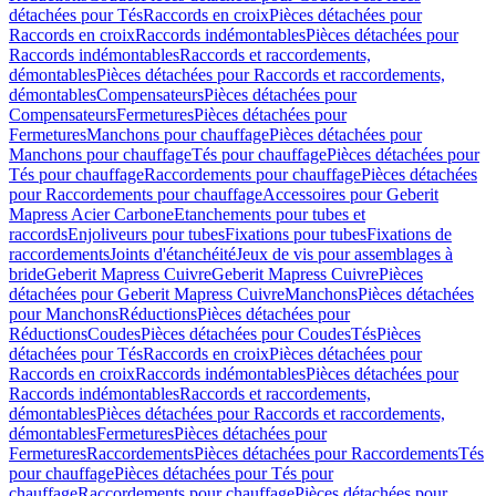
détachées pour Tés
Raccords en croix
Pièces détachées pour
Raccords en croix
Raccords indémontables
Pièces détachées pour
Raccords indémontables
Raccords et raccordements,
démontables
Pièces détachées pour Raccords et raccordements,
démontables
Compensateurs
Pièces détachées pour
Compensateurs
Fermetures
Pièces détachées pour
Fermetures
Manchons pour chauffage
Pièces détachées pour
Manchons pour chauffage
Tés pour chauffage
Pièces détachées pour
Tés pour chauffage
Raccordements pour chauffage
Pièces détachées
pour Raccordements pour chauffage
Accessoires pour Geberit
Mapress Acier Carbone
Etanchements pour tubes et
raccords
Enjoliveurs pour tubes
Fixations pour tubes
Fixations de
raccordements
Joints d'étanchéité
Jeux de vis pour assemblages à
bride
Geberit Mapress Cuivre
Geberit Mapress Cuivre
Pièces
détachées pour Geberit Mapress Cuivre
Manchons
Pièces détachées
pour Manchons
Réductions
Pièces détachées pour
Réductions
Coudes
Pièces détachées pour Coudes
Tés
Pièces
détachées pour Tés
Raccords en croix
Pièces détachées pour
Raccords en croix
Raccords indémontables
Pièces détachées pour
Raccords indémontables
Raccords et raccordements,
démontables
Pièces détachées pour Raccords et raccordements,
démontables
Fermetures
Pièces détachées pour
Fermetures
Raccordements
Pièces détachées pour Raccordements
Tés
pour chauffage
Pièces détachées pour Tés pour
chauffage
Raccordements pour chauffage
Pièces détachées pour