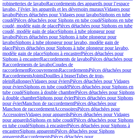
robinetteries de lavabo
Raccordements des appareils pour l’espace
lavabo, l’évier, les appareils et les déversoirs muraux
Vidages pour
lavabo
Pièces détachées pour Vidages pour lavabo
Siphons en tube
coudé
Pièces détachées pour Siphons en tube coudé
Siphons en tube
coudé, modèle gain de place
Pièces détachées pour Siphons en tube
coudé, modèle gain de place
Siphons à tube plongeur pour
lavabo
Pièces détachées pour Siphons à tube plongeur pour
lavabo
Siphons à tube plongeur pour lavabo, modèle gain de
place
Pièces détachées pour Siphons à tube plongeur pour lavabo,
modèle gain de place
Siphons à encastrer
Pièces détachées pour
Siphons à encastrer
Raccordements de lavabo
Pièces détachées pour
Raccordements de lavabo
Coudes de
raccordement
Recouvrements
Raccordements
Pièces détachées pour
Raccordements
Joints
Douilles à braser
Tubes de trop-
plein
Rallonges
Vidages pour éviers
Pièces détachées pour Vidages
pour éviers
Siphons en tube coudé
Pièces détachées pour Siphons en
tube coudé
Siphons à double chambre
Pièces détachées pour Siphons
à double chambre
Siphons pour évier
Pièces détachées pour Siphons
pour évier
Manchon de raccordement
Pièces détachées pour
Manchon de raccordement
Accessoires
Pièces détachées pour
Accessoires
Vidages pour appareils
Pièces détachées pour Vidages
pour appareils
Siphons en tube coudé
Pièces détachées pour Siphons
en tube coudé
Siphons à encastrer
Pièces détachées pour Siphons à
encastrer
Siphons apparents
Pièces détachées pour Siphons
apparents
Raccordements
Pièces détachées pour