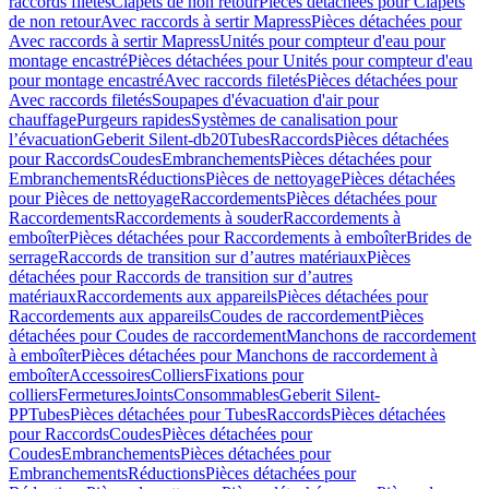
raccords filetés
Clapets de non retour
Pièces détachées pour Clapets
de non retour
Avec raccords à sertir Mapress
Pièces détachées pour
Avec raccords à sertir Mapress
Unités pour compteur d'eau pour
montage encastré
Pièces détachées pour Unités pour compteur d'eau
pour montage encastré
Avec raccords filetés
Pièces détachées pour
Avec raccords filetés
Soupapes d'évacuation d'air pour
chauffage
Purgeurs rapides
Systèmes de canalisation pour
l’évacuation
Geberit Silent-db20
Tubes
Raccords
Pièces détachées
pour Raccords
Coudes
Embranchements
Pièces détachées pour
Embranchements
Réductions
Pièces de nettoyage
Pièces détachées
pour Pièces de nettoyage
Raccordements
Pièces détachées pour
Raccordements
Raccordements à souder
Raccordements à
emboîter
Pièces détachées pour Raccordements à emboîter
Brides de
serrage
Raccords de transition sur d’autres matériaux
Pièces
détachées pour Raccords de transition sur d’autres
matériaux
Raccordements aux appareils
Pièces détachées pour
Raccordements aux appareils
Coudes de raccordement
Pièces
détachées pour Coudes de raccordement
Manchons de raccordement
à emboîter
Pièces détachées pour Manchons de raccordement à
emboîter
Accessoires
Colliers
Fixations pour
colliers
Fermetures
Joints
Consommables
Geberit Silent-
PP
Tubes
Pièces détachées pour Tubes
Raccords
Pièces détachées
pour Raccords
Coudes
Pièces détachées pour
Coudes
Embranchements
Pièces détachées pour
Embranchements
Réductions
Pièces détachées pour