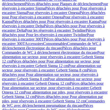
déclenchement
Pièces détachées pour Plaques de déclenchement
Pour
réservoirs à encastrer Sigma
Pièces détachées pour Pour réservoirs à
encastrer Sigma
Pour réservoirs à encastrer Omega
Pièces détachées
pour Pour réservoirs à encastrer Omega
Pour réservoirs à encastrer
Kappa
Pièces détachées pour Pour réservoirs à encastrer Kappa
Pour
réservoirs à encastrer Delta
Pièces détachées pour Pour réservoirs à
encastrer Delta
Pour les réservoirs à encastrer Twinline
Pièces
détachées pour Pour les réservoirs à encastrer Twinline
Pour
réservoirs à encastrer 300T
Pièces détachées pour Pour réservoirs à
encastrer 300T
Accessoires
Consommables
Commandes de WC à
déclenchement électronique du rinçage
Pièces détachées pour
Commandes de WC à déclenchement électronique du rinçage
Pour
alimentation sur secteur, pour réservoirs à encastrer Geberit Sigma
12 cm
Pièces détachées pour Pour alimentation sur secteur, pour
réservoirs à encastrer Geberit Sigma 12 cm
Pour alimentation sur
secteur, pour réservoirs à encastrer Geberit Sigma 8 cm
Pièces
détachées pour Pour alimentation sur secteur, pour réservoirs à
encastrer Geberit Sigma 8 cm
Pour alimentation sur secteur, pour
réservoirs à encastrer Geberit Omega 12 cm
Pièces détachées pour
Pour alimentation sur secteur, pour réservoirs à encastrer Geberit
Omega 12 cm
Pour alimentation par piles, pour réservoirs à encastrer
Geberit Sigma 12 cm
Pièces détachées pour Pour alimentation par
piles, pour réservoirs à encastrer Geberit Sigma 12 cm
Commandes
de WC avec déclenchement pneumatique du rinçage
Pièces
détachées pour Commandes de WC avec déclenchement