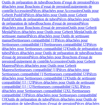
Outils de préparation de tubes
Bouchons d’essai de pression
Pièces
détachées pour Bouchons d’essai de pression
Équipements de
contrôle
Accessoires
Pièces détachées pour Accessoires
Outils pour
Geberit PushFit
Pièces détachées pour Outils pour Geberit
PushFit
Outils de préparation de tubes
Pièces détachées pour Outils
de préparation de tubes
Bouchons d'essai de pression
Pièces
détachées pour Bouchons d'essai de pression
Outils pour Geberit
Mepla
Pièces détachées pour Outils pour Geberit Mepla
Outils de
sertissage manuel
Pièces détachées pour Outils de sertissage
manuel
Sertisseuses compatibilité [1]
Pièces détachées pour
Sertisseuses compatibilité [1]
Sertisseuses compatibilité [2]
Pièces
détachées pour Sertisseuses compatibilité [2]
Outils de préparation de
tubes
Pièces détachées pour Outils de préparation de tubes
Bouchons
d'essai de pression
Pièces détachées pour Bouchons d'essai de
pression
Équipement de contrôle
Accessoires
Outils pour Geberit
Mapress
Pièces détachées pour Outils pour Geberit
Mapress
Sertisseuses compatibilité [1]
Pièces détachées pour
Sertisseuses compatibilité [1]
Sertisseuses compatibilité [2]
Pièces
détachées pour Sertisseuses compatibilité [2]
Outils de sertissage
compatibilité [1] / [2]
Pièces détachées pour Outils de sertissage
compatibilité [1] / [2]
Sertisseuses compatibilité [2XL]
Pièces
détachées pour Sertisseuses compatibilité [2XL]
Sertisseuses
compatibilité [3]
Pièces détachées pour Sertisseuses compatibilité
[3]
Outils de préparation de tubes
Pièces détachées pour Outils de
préparation de tubes
Bouchons d'essai de pression
Pièces détachées