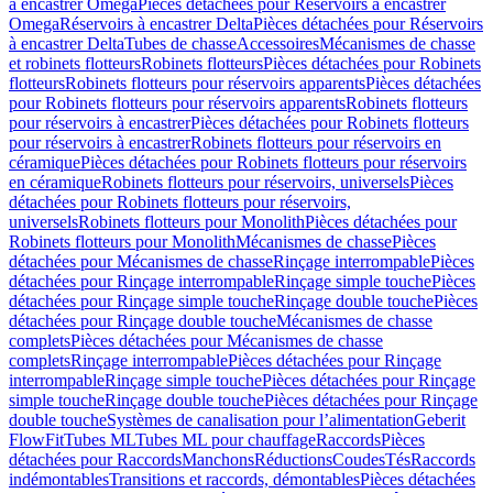
à encastrer Omega
Pièces détachées pour Réservoirs à encastrer
Omega
Réservoirs à encastrer Delta
Pièces détachées pour Réservoirs
à encastrer Delta
Tubes de chasse
Accessoires
Mécanismes de chasse
et robinets flotteurs
Robinets flotteurs
Pièces détachées pour Robinets
flotteurs
Robinets flotteurs pour réservoirs apparents
Pièces détachées
pour Robinets flotteurs pour réservoirs apparents
Robinets flotteurs
pour réservoirs à encastrer
Pièces détachées pour Robinets flotteurs
pour réservoirs à encastrer
Robinets flotteurs pour réservoirs en
céramique
Pièces détachées pour Robinets flotteurs pour réservoirs
en céramique
Robinets flotteurs pour réservoirs, universels
Pièces
détachées pour Robinets flotteurs pour réservoirs,
universels
Robinets flotteurs pour Monolith
Pièces détachées pour
Robinets flotteurs pour Monolith
Mécanismes de chasse
Pièces
détachées pour Mécanismes de chasse
Rinçage interrompable
Pièces
détachées pour Rinçage interrompable
Rinçage simple touche
Pièces
détachées pour Rinçage simple touche
Rinçage double touche
Pièces
détachées pour Rinçage double touche
Mécanismes de chasse
complets
Pièces détachées pour Mécanismes de chasse
complets
Rinçage interrompable
Pièces détachées pour Rinçage
interrompable
Rinçage simple touche
Pièces détachées pour Rinçage
simple touche
Rinçage double touche
Pièces détachées pour Rinçage
double touche
Systèmes de canalisation pour l’alimentation
Geberit
FlowFit
Tubes ML
Tubes ML pour chauffage
Raccords
Pièces
détachées pour Raccords
Manchons
Réductions
Coudes
Tés
Raccords
indémontables
Transitions et raccords, démontables
Pièces détachées