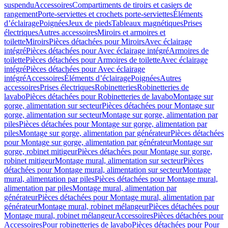
suspendu
Accessoires
Compartiments de tiroirs et casiers de
rangement
Porte-serviettes et crochets porte-serviettes
Éléments
d’éclairage
Poignées
Jeux de pieds
Tableaux magnétiques
Prises
électriques
Autres accessoires
Miroirs et armoires et
toilette
Miroirs
Pièces détachées pour Miroirs
Avec éclairage
intégré
Pièces détachées pour Avec éclairage intégré
Armoires de
toilette
Pièces détachées pour Armoires de toilette
Avec éclairage
intégré
Pièces détachées pour Avec éclairage
intégré
Accessoires
Éléments d’éclairage
Poignées
Autres
accessoires
Prises électriques
Robinetteries
Robinetteries de
lavabo
Pièces détachées pour Robinetteries de lavabo
Montage sur
gorge, alimentation sur secteur
Pièces détachées pour Montage sur
gorge, alimentation sur secteur
Montage sur gorge, alimentation par
piles
Pièces détachées pour Montage sur gorge, alimentation par
piles
Montage sur gorge, alimentation par générateur
Pièces détachées
pour Montage sur gorge, alimentation par générateur
Montage sur
gorge, robinet mitigeur
Pièces détachées pour Montage sur gorge,
robinet mitigeur
Montage mural, alimentation sur secteur
Pièces
détachées pour Montage mural, alimentation sur secteur
Montage
mural, alimentation par piles
Pièces détachées pour Montage mural,
alimentation par piles
Montage mural, alimentation par
générateur
Pièces détachées pour Montage mural, alimentation par
générateur
Montage mural, robinet mélangeur
Pièces détachées pour
Montage mural, robinet mélangeur
Accessoires
Pièces détachées pour
Accessoires
Pour robinetteries de lavabo
Pièces détachées pour Pour