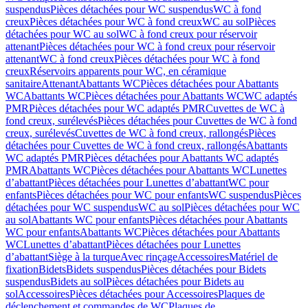
suspendus
Pièces détachées pour WC suspendus
WC à fond
creux
Pièces détachées pour WC à fond creux
WC au sol
Pièces
détachées pour WC au sol
WC à fond creux pour réservoir
attenant
Pièces détachées pour WC à fond creux pour réservoir
attenant
WC à fond creux
Pièces détachées pour WC à fond
creux
Réservoirs apparents pour WC, en céramique
sanitaire
Attenant
Abattants WC
Pièces détachées pour Abattants
WC
Abattants WC
Pièces détachées pour Abattants WC
WC adaptés
PMR
Pièces détachées pour WC adaptés PMR
Cuvettes de WC à
fond creux, surélevés
Pièces détachées pour Cuvettes de WC à fond
creux, surélevés
Cuvettes de WC à fond creux, rallongés
Pièces
détachées pour Cuvettes de WC à fond creux, rallongés
Abattants
WC adaptés PMR
Pièces détachées pour Abattants WC adaptés
PMR
Abattants WC
Pièces détachées pour Abattants WC
Lunettes
d’abattant
Pièces détachées pour Lunettes d’abattant
WC pour
enfants
Pièces détachées pour WC pour enfants
WC suspendus
Pièces
détachées pour WC suspendus
WC au sol
Pièces détachées pour WC
au sol
Abattants WC pour enfants
Pièces détachées pour Abattants
WC pour enfants
Abattants WC
Pièces détachées pour Abattants
WC
Lunettes d’abattant
Pièces détachées pour Lunettes
d’abattant
Siège à la turque
Avec rinçage
Accessoires
Matériel de
fixation
Bidets
Bidets suspendus
Pièces détachées pour Bidets
suspendus
Bidets au sol
Pièces détachées pour Bidets au
sol
Accessoires
Pièces détachées pour Accessoires
Plaques de
déclenchement et commandes de WC
Plaques de