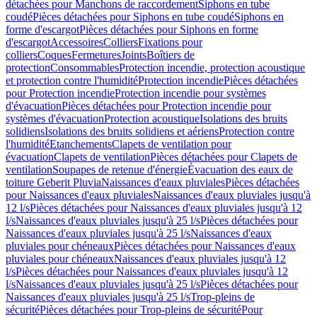
détachées pour Manchons de raccordement
Siphons en tube
coudé
Pièces détachées pour Siphons en tube coudé
Siphons en
forme d'escargot
Pièces détachées pour Siphons en forme
d'escargot
Accessoires
Colliers
Fixations pour
colliers
Coques
Fermetures
Joints
Boîtiers de
protection
Consommables
Protection incendie, protection acoustique
et protection contre l'humidité
Protection incendie
Pièces détachées
pour Protection incendie
Protection incendie pour systèmes
d'évacuation
Pièces détachées pour Protection incendie pour
systèmes d'évacuation
Protection acoustique
Isolations des bruits
solidiens
Isolations des bruits solidiens et aériens
Protection contre
l'humidité
Etanchements
Clapets de ventilation pour
évacuation
Clapets de ventilation
Pièces détachées pour Clapets de
ventilation
Soupapes de retenue d'énergie
Évacuation des eaux de
toiture Geberit Pluvia
Naissances d'eaux pluviales
Pièces détachées
pour Naissances d'eaux pluviales
Naissances d'eaux pluviales jusqu'à
12 l/s
Pièces détachées pour Naissances d'eaux pluviales jusqu'à 12
l/s
Naissances d'eaux pluviales jusqu'à 25 l/s
Pièces détachées pour
Naissances d'eaux pluviales jusqu'à 25 l/s
Naissances d'eaux
pluviales pour chéneaux
Pièces détachées pour Naissances d'eaux
pluviales pour chéneaux
Naissances d'eaux pluviales jusqu'à 12
l/s
Pièces détachées pour Naissances d'eaux pluviales jusqu'à 12
l/s
Naissances d'eaux pluviales jusqu'à 25 l/s
Pièces détachées pour
Naissances d'eaux pluviales jusqu'à 25 l/s
Trop-pleins de
sécurité
Pièces détachées pour Trop-pleins de sécurité
Pour