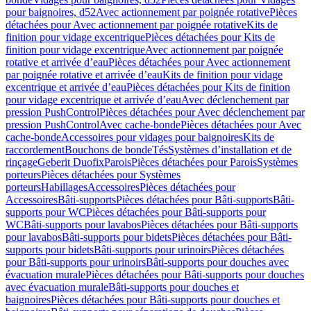
pour baignoires, d52
Avec actionnement par poignée rotative
Pièces
détachées pour Avec actionnement par poignée rotative
Kits de
finition pour vidage excentrique
Pièces détachées pour Kits de
finition pour vidage excentrique
Avec actionnement par poignée
rotative et arrivée d’eau
Pièces détachées pour Avec actionnement
par poignée rotative et arrivée d’eau
Kits de finition pour vidage
excentrique et arrivée d’eau
Pièces détachées pour Kits de finition
pour vidage excentrique et arrivée d’eau
Avec déclenchement par
pression PushControl
Pièces détachées pour Avec déclenchement par
pression PushControl
Avec cache-bonde
Pièces détachées pour Avec
cache-bonde
Accessoires pour vidages pour baignoires
Kits de
raccordement
Bouchons de bonde
Tés
Systèmes d’installation et de
rinçage
Geberit Duofix
Parois
Pièces détachées pour Parois
Systèmes
porteurs
Pièces détachées pour Systèmes
porteurs
Habillages
Accessoires
Pièces détachées pour
Accessoires
Bâti-supports
Pièces détachées pour Bâti-supports
Bâti-
supports pour WC
Pièces détachées pour Bâti-supports pour
WC
Bâti-supports pour lavabos
Pièces détachées pour Bâti-supports
pour lavabos
Bâti-supports pour bidets
Pièces détachées pour Bâti-
supports pour bidets
Bâti-supports pour urinoirs
Pièces détachées
pour Bâti-supports pour urinoirs
Bâti-supports pour douches avec
évacuation murale
Pièces détachées pour Bâti-supports pour douches
avec évacuation murale
Bâti-supports pour douches et
baignoires
Pièces détachées pour Bâti-supports pour douches et