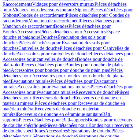
Raccordements
Vidages pour déversoirs muraux
Pièces détachées
pour Vidages pour déversoirs muraux
Siphons
Pièces détachées pour
Siphons
Coudes de raccordement
Pièces détachées pour Coudes de
raccordement
Manchon de raccordement
Pièces détachées pour
Manchon de raccordement
Bondes
Pièces détachées pour
Bondes
Accessoires
Pièces détachées pour Accessoires
Espace
douche et baignoire
Douches
Évacuation des sols pour
douches
Pièces détachées pour Évacuation des sols pour
douches
Canivelles de douche
Pièces détachées pour Canivelles de
douche
Accessoires pour canivelles de douche
Pièces détachées pour
Accessoires pour canivelles de douche
Bondes pour douche de
plain-pied
Pièces détachées pour Bondes pour douche de plain-
pied
Accessoires pour bondes pour douche de plain-pied
Pièces
détachées pour Accessoires pour bondes pour douche de plain-
pied
Evacuations murales
Pièces détachées pour Evacuations
murales
Accessoires pour évacuations murales
Pièces détachées pour
Accessoires pour évacuations murales
Receveurs de douche
Pièces
détachées pour Receveurs de douche
Receveurs de douche en
matériau minéral
Pièces détachées pour Receveurs de douche en
matériau minéral
Receveurs de douche en matériau
minéral
Receveurs de douche en céramique sanitaire
Bâti-
supports
Pièces détachées pour Bâti-supports
Bondes pour receveurs
de douche spécifiques
Pièces détachées pour Bondes pour receveurs
de douche spécifiques
Accessoires
Séparations de douche
Pièces
détachées pour Séparations de douche
Séparations de douche