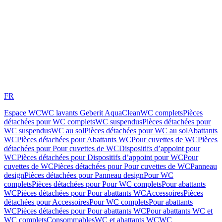
FR
Espace WC
WC lavants Geberit AquaClean
WC complets
Pièces
détachées pour WC complets
WC suspendus
Pièces détachées pour
WC suspendus
WC au sol
Pièces détachées pour WC au sol
Abattants
WC
Pièces détachées pour Abattants WC
Pour cuvettes de WC
Pièces
détachées pour Pour cuvettes de WC
Dispositifs d’appoint pour
WC
Pièces détachées pour Dispositifs d’appoint pour WC
Pour
cuvettes de WC
Pièces détachées pour Pour cuvettes de WC
Panneau
design
Pièces détachées pour Panneau design
Pour WC
complets
Pièces détachées pour Pour WC complets
Pour abattants
WC
Pièces détachées pour Pour abattants WC
Accessoires
Pièces
détachées pour Accessoires
Pour WC complets
Pour abattants
WC
Pièces détachées pour Pour abattants WC
Pour abattants WC et
WC complets
Consommables
WC et abattants WC
WC