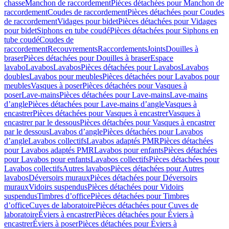
chasse
Manchon de raccordement
Pièces détachées pour Manchon de
raccordement
Coudes de raccordement
Pièces détachées pour Coudes
de raccordement
Vidages pour bidet
Pièces détachées pour Vidages
pour bidet
Siphons en tube coudé
Pièces détachées pour Siphons en
tube coudé
Coudes de
raccordement
Recouvrements
Raccordements
Joints
Douilles à
braser
Pièces détachées pour Douilles à braser
Espace
lavabo
Lavabos
Lavabos
Pièces détachées pour Lavabos
Lavabos
doubles
Lavabos pour meubles
Pièces détachées pour Lavabos pour
meubles
Vasques à poser
Pièces détachées pour Vasques à
poser
Lave-mains
Pièces détachées pour Lave-mains
Lave-mains
d’angle
Pièces détachées pour Lave-mains d’angle
Vasques à
encastrer
Pièces détachées pour Vasques à encastrer
Vasques à
encastrer par le dessous
Pièces détachées pour Vasques à encastrer
par le dessous
Lavabos d’angle
Pièces détachées pour Lavabos
d’angle
Lavabos collectifs
Lavabos adaptés PMR
Pièces détachées
pour Lavabos adaptés PMR
Lavabos pour enfants
Pièces détachées
pour Lavabos pour enfants
Lavabos collectifs
Pièces détachées pour
Lavabos collectifs
Autres lavabos
Pièces détachées pour Autres
lavabos
Déversoirs muraux
Pièces détachées pour Déversoirs
muraux
Vidoirs suspendus
Pièces détachées pour Vidoirs
suspendus
Timbres dʼoffice
Pièces détachées pour Timbres
dʼoffice
Cuves de laboratoire
Pièces détachées pour Cuves de
laboratoire
Éviers à encastrer
Pièces détachées pour Éviers à
encastrer
Éviers à poser
Pièces détachées pour Éviers à