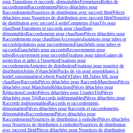
pour Transitions et raccords, démontables
Fermetures
Boîtes de
raccordement
Raccordements
Pièces détachées pour
Raccordements
Nourrices de distribution avec raccord fileté
Pièces
détachées pour Nourrices de distribution avec raccord fileté
Nourrice
de distribution avec raccord à sertir
Compteurs d'eau
Tés pour
chauffage
Transitions et raccords pour chauffage,
démontables
Raccordements pour chauffage
Pièces détachées pour
Raccordements pour chauffage
Accessoires
Isolations pour tubes et
raccords
Isolations pour raccordements
Étanchéités pour tubes et
raccords
Étanchéités pour raccords
Recouvrements pour
tubes
Recouvrement pour raccords
Fixations pour tubes
Gaines de
protection et aides à l'insertion
Fixations pour
raccordements
Armoires de distribution
Fixations pour nourrice de
distribution
Joints d’étanchéité
Packs de vis pour assemblages à
bride
Consommables
Geberit PushFit
Tubes ML
Tubes ML pour
chauffage
Raccords
Pièces détachées pour Raccords
Manchons
Pièces
détachées pour Manchons
Réductions
Pièces détachées pour
Réductions
Coudes
Pièces détachées pour Coudes
Tés
Pièces
détachées pour Tés
Raccords indémontables
Pièces détachées pour
Raccords indémontables
Raccords et raccordements,
démontables
Pièces détachées pour Raccords et raccordements,
démontables
Raccordements
Pièces détachées pour
Raccordements
Nourrices de distribution à emboîter
Pièces détachées
pour Nourrices de distribution à emboîter
Nourrices de distribution
avec raccord fileté
Pièces détachées pour Nourrices de distribution