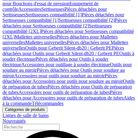
pour Bouchons d'essai de pression
Equipement de
contrôle
Accessoires
Sertisseuses
Pièces détachées pour
Sertisseuses
Sertisseuses compatibilité [1]
Pièces détachées pour
Sertisseuses compatibilité [1]
Sertisseuses compatibilité [2]
Pièces
détachées pour Sertisseuses compatibilité [2]
Sertisseuses
compatibilité [2XL]
Pièces détachées pour Sertisseuses compatibilité
[2XL]
Mallettes universelles
Pièces détachées pour Mallettes
universelles
Mallettes universelles
Pièces détachées pour Mallettes
universelles
Outils pour Geberit Silent-db20 / Geberit PE
Pièces
détachées pour Outils pour Geberit Silent-db20 / Geberit PE
Outils à
souder électrique
Pièces détachées pour Outils à souder
électrique
Accessoires pour outillage à souder électrique
Outils pour
soudure au miroir
Pièces détachées pour Outils pour soudure au
miroir
Accessoires pour outils pour soudure au miroir
Pièces
détachées pour Accessoires pour outils pour soudure au miroir
Outils
de préparation de tubes
Pièces détachées pour Outils de préparation
de tubes
Accessoires pour outils de préparation de tubes
Pièces
détachées pour Accessoires pour outils de préparation de tubes
Aides
à la commande
Télécommandes
Catégories de produits
Lignes de salle de bains
Nouveautés