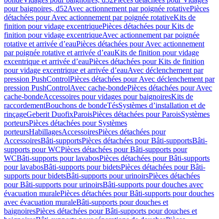
pour baignoires, d52
Avec actionnement par poignée rotative
Pièces
détachées pour Avec actionnement par poignée rotative
Kits de
finition pour vidage excentrique
Pièces détachées pour Kits de
finition pour vidage excentrique
Avec actionnement par poignée
rotative et arrivée d’eau
Pièces détachées pour Avec actionnement
par poignée rotative et arrivée d’eau
Kits de finition pour vidage
excentrique et arrivée d’eau
Pièces détachées pour Kits de finition
pour vidage excentrique et arrivée d’eau
Avec déclenchement par
pression PushControl
Pièces détachées pour Avec déclenchement par
pression PushControl
Avec cache-bonde
Pièces détachées pour Avec
cache-bonde
Accessoires pour vidages pour baignoires
Kits de
raccordement
Bouchons de bonde
Tés
Systèmes d’installation et de
rinçage
Geberit Duofix
Parois
Pièces détachées pour Parois
Systèmes
porteurs
Pièces détachées pour Systèmes
porteurs
Habillages
Accessoires
Pièces détachées pour
Accessoires
Bâti-supports
Pièces détachées pour Bâti-supports
Bâti-
supports pour WC
Pièces détachées pour Bâti-supports pour
WC
Bâti-supports pour lavabos
Pièces détachées pour Bâti-supports
pour lavabos
Bâti-supports pour bidets
Pièces détachées pour Bâti-
supports pour bidets
Bâti-supports pour urinoirs
Pièces détachées
pour Bâti-supports pour urinoirs
Bâti-supports pour douches avec
évacuation murale
Pièces détachées pour Bâti-supports pour douches
avec évacuation murale
Bâti-supports pour douches et
baignoires
Pièces détachées pour Bâti-supports pour douches et