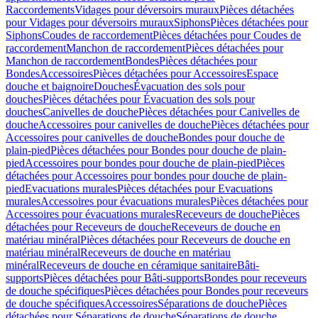
Raccordements
Vidages pour déversoirs muraux
Pièces détachées
pour Vidages pour déversoirs muraux
Siphons
Pièces détachées pour
Siphons
Coudes de raccordement
Pièces détachées pour Coudes de
raccordement
Manchon de raccordement
Pièces détachées pour
Manchon de raccordement
Bondes
Pièces détachées pour
Bondes
Accessoires
Pièces détachées pour Accessoires
Espace
douche et baignoire
Douches
Évacuation des sols pour
douches
Pièces détachées pour Évacuation des sols pour
douches
Canivelles de douche
Pièces détachées pour Canivelles de
douche
Accessoires pour canivelles de douche
Pièces détachées pour
Accessoires pour canivelles de douche
Bondes pour douche de
plain-pied
Pièces détachées pour Bondes pour douche de plain-
pied
Accessoires pour bondes pour douche de plain-pied
Pièces
détachées pour Accessoires pour bondes pour douche de plain-
pied
Evacuations murales
Pièces détachées pour Evacuations
murales
Accessoires pour évacuations murales
Pièces détachées pour
Accessoires pour évacuations murales
Receveurs de douche
Pièces
détachées pour Receveurs de douche
Receveurs de douche en
matériau minéral
Pièces détachées pour Receveurs de douche en
matériau minéral
Receveurs de douche en matériau
minéral
Receveurs de douche en céramique sanitaire
Bâti-
supports
Pièces détachées pour Bâti-supports
Bondes pour receveurs
de douche spécifiques
Pièces détachées pour Bondes pour receveurs
de douche spécifiques
Accessoires
Séparations de douche
Pièces
détachées pour Séparations de douche
Séparations de douche