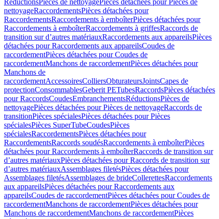
Réductions
Pièces de nettoyage
Pièces détachées pour Pièces de
nettoyage
Raccordements
Pièces détachées pour
Raccordements
Raccordements à emboîter
Pièces détachées pour
Raccordements à emboîter
Raccordements à griffes
Raccords de
transition sur d’autres matériaux
Raccordements aux appareils
Pièces
détachées pour Raccordements aux appareils
Coudes de
raccordement
Pièces détachées pour Coudes de
raccordement
Manchons de raccordement
Pièces détachées pour
Manchons de
raccordement
Accessoires
Colliers
Obturateurs
Joints
Capes de
protection
Consommables
Geberit PE
Tubes
Raccords
Pièces détachées
pour Raccords
Coudes
Embranchements
Réductions
Pièces de
nettoyage
Pièces détachées pour Pièces de nettoyage
Raccords de
transition
Pièces spéciales
Pièces détachées pour Pièces
spéciales
Pièces SuperTube
Coudes
Pièces
spéciales
Raccordements
Pièces détachées pour
Raccordements
Raccords soudés
Raccordements à emboîter
Pièces
détachées pour Raccordements à emboîter
Raccords de transition sur
d’autres matériaux
Pièces détachées pour Raccords de transition sur
d’autres matériaux
Assemblages filetés
Pièces détachées pour
Assemblages filetés
Assemblages de bride
Collerettes
Raccordements
aux appareils
Pièces détachées pour Raccordements aux
appareils
Coudes de raccordement
Pièces détachées pour Coudes de
raccordement
Manchons de raccordement
Pièces détachées pour
Manchons de raccordement
Manchons de raccordement
Pièces