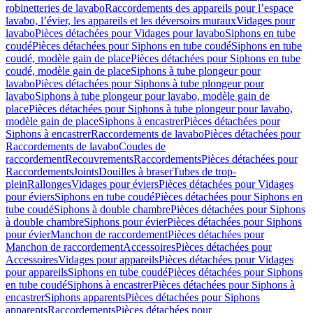
robinetteries de lavabo
Raccordements des appareils pour l’espace
lavabo, l’évier, les appareils et les déversoirs muraux
Vidages pour
lavabo
Pièces détachées pour Vidages pour lavabo
Siphons en tube
coudé
Pièces détachées pour Siphons en tube coudé
Siphons en tube
coudé, modèle gain de place
Pièces détachées pour Siphons en tube
coudé, modèle gain de place
Siphons à tube plongeur pour
lavabo
Pièces détachées pour Siphons à tube plongeur pour
lavabo
Siphons à tube plongeur pour lavabo, modèle gain de
place
Pièces détachées pour Siphons à tube plongeur pour lavabo,
modèle gain de place
Siphons à encastrer
Pièces détachées pour
Siphons à encastrer
Raccordements de lavabo
Pièces détachées pour
Raccordements de lavabo
Coudes de
raccordement
Recouvrements
Raccordements
Pièces détachées pour
Raccordements
Joints
Douilles à braser
Tubes de trop-
plein
Rallonges
Vidages pour éviers
Pièces détachées pour Vidages
pour éviers
Siphons en tube coudé
Pièces détachées pour Siphons en
tube coudé
Siphons à double chambre
Pièces détachées pour Siphons
à double chambre
Siphons pour évier
Pièces détachées pour Siphons
pour évier
Manchon de raccordement
Pièces détachées pour
Manchon de raccordement
Accessoires
Pièces détachées pour
Accessoires
Vidages pour appareils
Pièces détachées pour Vidages
pour appareils
Siphons en tube coudé
Pièces détachées pour Siphons
en tube coudé
Siphons à encastrer
Pièces détachées pour Siphons à
encastrer
Siphons apparents
Pièces détachées pour Siphons
apparents
Raccordements
Pièces détachées pour