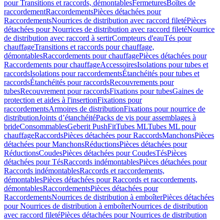
pour Transitions et raccords, démontables
Fermetures
Boîtes de
raccordement
Raccordements
Pièces détachées pour
Raccordements
Nourrices de distribution avec raccord fileté
Pièces
détachées pour Nourrices de distribution avec raccord fileté
Nourrice
de distribution avec raccord à sertir
Compteurs d'eau
Tés pour
chauffage
Transitions et raccords pour chauffage,
démontables
Raccordements pour chauffage
Pièces détachées pour
Raccordements pour chauffage
Accessoires
Isolations pour tubes et
raccords
Isolations pour raccordements
Étanchéités pour tubes et
raccords
Étanchéités pour raccords
Recouvrements pour
tubes
Recouvrement pour raccords
Fixations pour tubes
Gaines de
protection et aides à l'insertion
Fixations pour
raccordements
Armoires de distribution
Fixations pour nourrice de
distribution
Joints d’étanchéité
Packs de vis pour assemblages à
bride
Consommables
Geberit PushFit
Tubes ML
Tubes ML pour
chauffage
Raccords
Pièces détachées pour Raccords
Manchons
Pièces
détachées pour Manchons
Réductions
Pièces détachées pour
Réductions
Coudes
Pièces détachées pour Coudes
Tés
Pièces
détachées pour Tés
Raccords indémontables
Pièces détachées pour
Raccords indémontables
Raccords et raccordements,
démontables
Pièces détachées pour Raccords et raccordements,
démontables
Raccordements
Pièces détachées pour
Raccordements
Nourrices de distribution à emboîter
Pièces détachées
pour Nourrices de distribution à emboîter
Nourrices de distribution
avec raccord fileté
Pièces détachées pour Nourrices de distribution