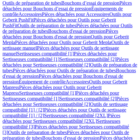
Outils de préparation de tubes
Bouchons d’essai de pression
Pièces
détachées pour Bouchons d’essai de pression
Équipements de
contrôle
Accessoires
Pièces détachées pour Accessoires
Outils pour
Geberit PushFit
Pièces détachées pour Outils pour Geberit
PushFit
Outils de préparation de tubes
Pièces détachées pour Outils
de préparation de tubes
Bouchons d'essai de pression
Pièces
détachées pour Bouchons d'essai de pression
Outils pour Geberit
Mepla
Pièces détachées pour Outils pour Geberit Mepla
Outils de
sertissage manuel
Pièces détachées pour Outils de sertissage
manuel
Sertisseuses compatibilité [1]
Pièces détachées pour
Sertisseuses compatibilité [1]
Sertisseuses compatibilité [2]
Pièces
détachées pour Sertisseuses compatibilité [2]
Outils de préparation de
tubes
Pièces détachées pour Outils de préparation de tubes
Bouchons
d'essai de pression
Pièces détachées pour Bouchons d'essai de
pression
Équipement de contrôle
Accessoires
Outils pour Geberit
Mapress
Pièces détachées pour Outils pour Geberit
Mapress
Sertisseuses compatibilité [1]
Pièces détachées pour
Sertisseuses compatibilité [1]
Sertisseuses compatibilité [2]
Pièces
détachées pour Sertisseuses compatibilité [2]
Outils de sertissage
compatibilité [1] / [2]
Pièces détachées pour Outils de sertissage
compatibilité [1] / [2]
Sertisseuses compatibilité [2XL]
Pièces
détachées pour Sertisseuses compatibilité [2XL]
Sertisseuses
compatibilité [3]
Pièces détachées pour Sertisseuses compatibilité
[3]
Outils de préparation de tubes
Pièces détachées pour Outils de
préparation de tubes
Bouchons d'essai de pression
Pièces détachées