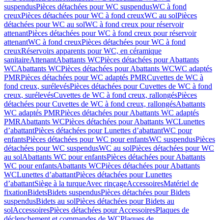
suspendus
Pièces détachées pour WC suspendus
WC à fond
creux
Pièces détachées pour WC à fond creux
WC au sol
Pièces
détachées pour WC au sol
WC à fond creux pour réservoir
attenant
Pièces détachées pour WC à fond creux pour réservoir
attenant
WC à fond creux
Pièces détachées pour WC à fond
creux
Réservoirs apparents pour WC, en céramique
sanitaire
Attenant
Abattants WC
Pièces détachées pour Abattants
WC
Abattants WC
Pièces détachées pour Abattants WC
WC adaptés
PMR
Pièces détachées pour WC adaptés PMR
Cuvettes de WC à
fond creux, surélevés
Pièces détachées pour Cuvettes de WC à fond
creux, surélevés
Cuvettes de WC à fond creux, rallongés
Pièces
détachées pour Cuvettes de WC à fond creux, rallongés
Abattants
WC adaptés PMR
Pièces détachées pour Abattants WC adaptés
PMR
Abattants WC
Pièces détachées pour Abattants WC
Lunettes
d’abattant
Pièces détachées pour Lunettes d’abattant
WC pour
enfants
Pièces détachées pour WC pour enfants
WC suspendus
Pièces
détachées pour WC suspendus
WC au sol
Pièces détachées pour WC
au sol
Abattants WC pour enfants
Pièces détachées pour Abattants
WC pour enfants
Abattants WC
Pièces détachées pour Abattants
WC
Lunettes d’abattant
Pièces détachées pour Lunettes
d’abattant
Siège à la turque
Avec rinçage
Accessoires
Matériel de
fixation
Bidets
Bidets suspendus
Pièces détachées pour Bidets
suspendus
Bidets au sol
Pièces détachées pour Bidets au
sol
Accessoires
Pièces détachées pour Accessoires
Plaques de
déclenchement et commandes de WC
Plaques de