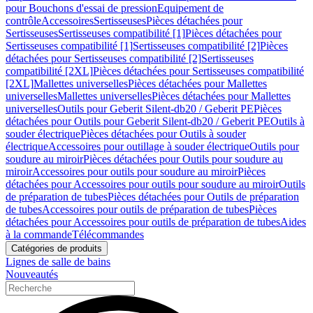
pour Bouchons d'essai de pression
Equipement de
contrôle
Accessoires
Sertisseuses
Pièces détachées pour
Sertisseuses
Sertisseuses compatibilité [1]
Pièces détachées pour
Sertisseuses compatibilité [1]
Sertisseuses compatibilité [2]
Pièces
détachées pour Sertisseuses compatibilité [2]
Sertisseuses
compatibilité [2XL]
Pièces détachées pour Sertisseuses compatibilité
[2XL]
Mallettes universelles
Pièces détachées pour Mallettes
universelles
Mallettes universelles
Pièces détachées pour Mallettes
universelles
Outils pour Geberit Silent-db20 / Geberit PE
Pièces
détachées pour Outils pour Geberit Silent-db20 / Geberit PE
Outils à
souder électrique
Pièces détachées pour Outils à souder
électrique
Accessoires pour outillage à souder électrique
Outils pour
soudure au miroir
Pièces détachées pour Outils pour soudure au
miroir
Accessoires pour outils pour soudure au miroir
Pièces
détachées pour Accessoires pour outils pour soudure au miroir
Outils
de préparation de tubes
Pièces détachées pour Outils de préparation
de tubes
Accessoires pour outils de préparation de tubes
Pièces
détachées pour Accessoires pour outils de préparation de tubes
Aides
à la commande
Télécommandes
Catégories de produits
Lignes de salle de bains
Nouveautés