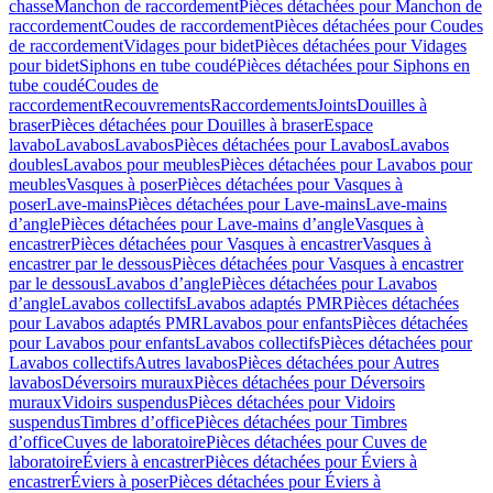
chasse
Manchon de raccordement
Pièces détachées pour Manchon de
raccordement
Coudes de raccordement
Pièces détachées pour Coudes
de raccordement
Vidages pour bidet
Pièces détachées pour Vidages
pour bidet
Siphons en tube coudé
Pièces détachées pour Siphons en
tube coudé
Coudes de
raccordement
Recouvrements
Raccordements
Joints
Douilles à
braser
Pièces détachées pour Douilles à braser
Espace
lavabo
Lavabos
Lavabos
Pièces détachées pour Lavabos
Lavabos
doubles
Lavabos pour meubles
Pièces détachées pour Lavabos pour
meubles
Vasques à poser
Pièces détachées pour Vasques à
poser
Lave-mains
Pièces détachées pour Lave-mains
Lave-mains
d’angle
Pièces détachées pour Lave-mains d’angle
Vasques à
encastrer
Pièces détachées pour Vasques à encastrer
Vasques à
encastrer par le dessous
Pièces détachées pour Vasques à encastrer
par le dessous
Lavabos d’angle
Pièces détachées pour Lavabos
d’angle
Lavabos collectifs
Lavabos adaptés PMR
Pièces détachées
pour Lavabos adaptés PMR
Lavabos pour enfants
Pièces détachées
pour Lavabos pour enfants
Lavabos collectifs
Pièces détachées pour
Lavabos collectifs
Autres lavabos
Pièces détachées pour Autres
lavabos
Déversoirs muraux
Pièces détachées pour Déversoirs
muraux
Vidoirs suspendus
Pièces détachées pour Vidoirs
suspendus
Timbres dʼoffice
Pièces détachées pour Timbres
dʼoffice
Cuves de laboratoire
Pièces détachées pour Cuves de
laboratoire
Éviers à encastrer
Pièces détachées pour Éviers à
encastrer
Éviers à poser
Pièces détachées pour Éviers à