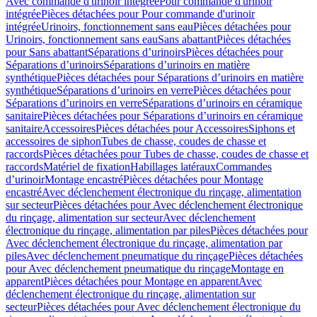
Avec commande d'urinoir intégrée
Pour commande d'urinoir
intégrée
Pièces détachées pour Pour commande d'urinoir
intégrée
Urinoirs, fonctionnement sans eau
Pièces détachées pour
Urinoirs, fonctionnement sans eau
Sans abattant
Pièces détachées
pour Sans abattant
Séparations d’urinoirs
Pièces détachées pour
Séparations d’urinoirs
Séparations d’urinoirs en matière
synthétique
Pièces détachées pour Séparations d’urinoirs en matière
synthétique
Séparations d’urinoirs en verre
Pièces détachées pour
Séparations d’urinoirs en verre
Séparations d’urinoirs en céramique
sanitaire
Pièces détachées pour Séparations d’urinoirs en céramique
sanitaire
Accessoires
Pièces détachées pour Accessoires
Siphons et
accessoires de siphon
Tubes de chasse, coudes de chasse et
raccords
Pièces détachées pour Tubes de chasse, coudes de chasse et
raccords
Matériel de fixation
Habillages latéraux
Commandes
dʼurinoir
Montage encastré
Pièces détachées pour Montage
encastré
Avec déclenchement électronique du rinçage, alimentation
sur secteur
Pièces détachées pour Avec déclenchement électronique
du rinçage, alimentation sur secteur
Avec déclenchement
électronique du rinçage, alimentation par piles
Pièces détachées pour
Avec déclenchement électronique du rinçage, alimentation par
piles
Avec déclenchement pneumatique du rinçage
Pièces détachées
pour Avec déclenchement pneumatique du rinçage
Montage en
apparent
Pièces détachées pour Montage en apparent
Avec
déclenchement électronique du rinçage, alimentation sur
secteur
Pièces détachées pour Avec déclenchement électronique du