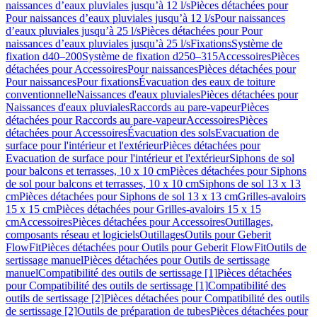
naissances d’eaux pluviales jusqu’à 12 l/s
Pièces détachées pour
Pour naissances d’eaux pluviales jusqu’à 12 l/s
Pour naissances
d’eaux pluviales jusqu’à 25 l/s
Pièces détachées pour Pour
naissances d’eaux pluviales jusqu’à 25 l/s
Fixations
Système de
fixation d40–200
Système de fixation d250–315
Accessoires
Pièces
détachées pour Accessoires
Pour naissances
Pièces détachées pour
Pour naissances
Pour fixations
Évacuation des eaux de toiture
conventionnelle
Naissances d'eaux pluviales
Pièces détachées pour
Naissances d'eaux pluviales
Raccords au pare-vapeur
Pièces
détachées pour Raccords au pare-vapeur
Accessoires
Pièces
détachées pour Accessoires
Évacuation des sols
Evacuation de
surface pour l'intérieur et l'extérieur
Pièces détachées pour
Evacuation de surface pour l'intérieur et l'extérieur
Siphons de sol
pour balcons et terrasses, 10 x 10 cm
Pièces détachées pour Siphons
de sol pour balcons et terrasses, 10 x 10 cm
Siphons de sol 13 x 13
cm
Pièces détachées pour Siphons de sol 13 x 13 cm
Grilles-avaloirs
15 x 15 cm
Pièces détachées pour Grilles-avaloirs 15 x 15
cm
Accessoires
Pièces détachées pour Accessoires
Outillages,
composants réseau et logiciels
Outillages
Outils pour Geberit
FlowFit
Pièces détachées pour Outils pour Geberit FlowFit
Outils de
sertissage manuel
Pièces détachées pour Outils de sertissage
manuel
Compatibilité des outils de sertissage [1]
Pièces détachées
pour Compatibilité des outils de sertissage [1]
Compatibilité des
outils de sertissage [2]
Pièces détachées pour Compatibilité des outils
de sertissage [2]
Outils de préparation de tubes
Pièces détachées pour