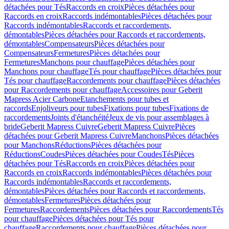
détachées pour Tés
Raccords en croix
Pièces détachées pour
Raccords en croix
Raccords indémontables
Pièces détachées pour
Raccords indémontables
Raccords et raccordements,
démontables
Pièces détachées pour Raccords et raccordements,
démontables
Compensateurs
Pièces détachées pour
Compensateurs
Fermetures
Pièces détachées pour
Fermetures
Manchons pour chauffage
Pièces détachées pour
Manchons pour chauffage
Tés pour chauffage
Pièces détachées pour
Tés pour chauffage
Raccordements pour chauffage
Pièces détachées
pour Raccordements pour chauffage
Accessoires pour Geberit
Mapress Acier Carbone
Etanchements pour tubes et
raccords
Enjoliveurs pour tubes
Fixations pour tubes
Fixations de
raccordements
Joints d'étanchéité
Jeux de vis pour assemblages à
bride
Geberit Mapress Cuivre
Geberit Mapress Cuivre
Pièces
détachées pour Geberit Mapress Cuivre
Manchons
Pièces détachées
pour Manchons
Réductions
Pièces détachées pour
Réductions
Coudes
Pièces détachées pour Coudes
Tés
Pièces
détachées pour Tés
Raccords en croix
Pièces détachées pour
Raccords en croix
Raccords indémontables
Pièces détachées pour
Raccords indémontables
Raccords et raccordements,
démontables
Pièces détachées pour Raccords et raccordements,
démontables
Fermetures
Pièces détachées pour
Fermetures
Raccordements
Pièces détachées pour Raccordements
Tés
pour chauffage
Pièces détachées pour Tés pour
chauffage
Raccordements pour chauffage
Pièces détachées pour