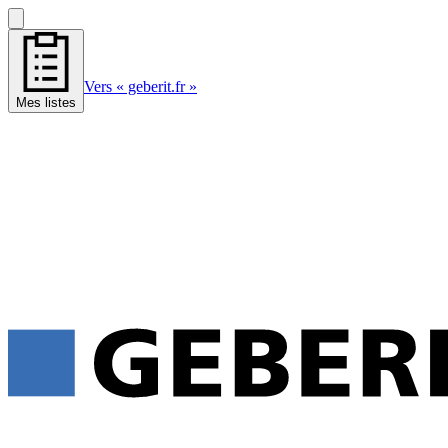
Vers « geberit.fr »
Mes listes