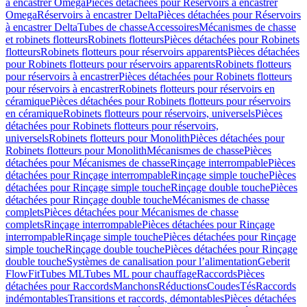
à encastrer Omega
Pièces détachées pour Réservoirs à encastrer
Omega
Réservoirs à encastrer Delta
Pièces détachées pour Réservoirs
à encastrer Delta
Tubes de chasse
Accessoires
Mécanismes de chasse
et robinets flotteurs
Robinets flotteurs
Pièces détachées pour Robinets
flotteurs
Robinets flotteurs pour réservoirs apparents
Pièces détachées
pour Robinets flotteurs pour réservoirs apparents
Robinets flotteurs
pour réservoirs à encastrer
Pièces détachées pour Robinets flotteurs
pour réservoirs à encastrer
Robinets flotteurs pour réservoirs en
céramique
Pièces détachées pour Robinets flotteurs pour réservoirs
en céramique
Robinets flotteurs pour réservoirs, universels
Pièces
détachées pour Robinets flotteurs pour réservoirs,
universels
Robinets flotteurs pour Monolith
Pièces détachées pour
Robinets flotteurs pour Monolith
Mécanismes de chasse
Pièces
détachées pour Mécanismes de chasse
Rinçage interrompable
Pièces
détachées pour Rinçage interrompable
Rinçage simple touche
Pièces
détachées pour Rinçage simple touche
Rinçage double touche
Pièces
détachées pour Rinçage double touche
Mécanismes de chasse
complets
Pièces détachées pour Mécanismes de chasse
complets
Rinçage interrompable
Pièces détachées pour Rinçage
interrompable
Rinçage simple touche
Pièces détachées pour Rinçage
simple touche
Rinçage double touche
Pièces détachées pour Rinçage
double touche
Systèmes de canalisation pour l’alimentation
Geberit
FlowFit
Tubes ML
Tubes ML pour chauffage
Raccords
Pièces
détachées pour Raccords
Manchons
Réductions
Coudes
Tés
Raccords
indémontables
Transitions et raccords, démontables
Pièces détachées