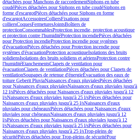
détachées pour Manchons de raccordement
Siphons en tube
coudé
Pièces détachées pour Siphons en tube coudé
Siphons en
forme d'escargot
Pièces détachées pour Siphons en forme
d'escargot
Accessoires
Colliers
Fixations pour
colliers
Coques
Fermetures
Joints
Boîtiers de
protection
Consommables
Protection incendie, protection acoustique
et protection contre l'humidité
Protection incendie
Pièces détachées
pour Protection incendie
Protection incendie pour systèmes
d'évacuation
Pièces détachées pour Protection incendie pour
systèmes d'évacuation
Protection acoustique
Isolations des bruits
solidiens
Isolations des bruits solidiens et aériens
Protection contre
l'humidité
Etanchements
Clapets de ventilation pour
évacuation
Clapets de ventilation
Pièces détachées pour Clapets de
ventilation
Soupapes de retenue d'énergie
Évacuation des eaux de
toiture Geberit Pluvia
Naissances d'eaux pluviales
Pièces détachées
pour Naissances d'eaux pluviales
Naissances d'eaux pluviales jusqu'à
12 l/s
Pièces détachées pour Naissances d'eaux pluviales jusqu'à 12
l/s
Naissances d'eaux pluviales jusqu'à 25 l/s
Pièces détachées pour
Naissances d'eaux pluviales jusqu'à 25 l/s
Naissances d'eaux
pluviales pour chéneaux
Pièces détachées pour Naissances d'eaux
pluviales pour chéneaux
Naissances d'eaux pluviales jusqu'à 12
l/s
Pièces détachées pour Naissances d'eaux pluviales jusqu'à 12
l/s
Naissances d'eaux pluviales jusqu'à 25 l/s
Pièces détachées pour
Naissances d'eaux pluviales jusqu'à 25 l/s
Trop-pleins de
sécurité
Pièces détachées pour Trop-pleins de sécurité
Pour