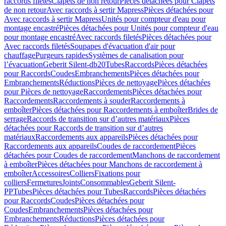
raccords filetés
Clapets de non retour
Pièces détachées pour Clapets
de non retour
Avec raccords à sertir Mapress
Pièces détachées pour
Avec raccords à sertir Mapress
Unités pour compteur d'eau pour
montage encastré
Pièces détachées pour Unités pour compteur d'eau
pour montage encastré
Avec raccords filetés
Pièces détachées pour
Avec raccords filetés
Soupapes d'évacuation d'air pour
chauffage
Purgeurs rapides
Systèmes de canalisation pour
l’évacuation
Geberit Silent-db20
Tubes
Raccords
Pièces détachées
pour Raccords
Coudes
Embranchements
Pièces détachées pour
Embranchements
Réductions
Pièces de nettoyage
Pièces détachées
pour Pièces de nettoyage
Raccordements
Pièces détachées pour
Raccordements
Raccordements à souder
Raccordements à
emboîter
Pièces détachées pour Raccordements à emboîter
Brides de
serrage
Raccords de transition sur d’autres matériaux
Pièces
détachées pour Raccords de transition sur d’autres
matériaux
Raccordements aux appareils
Pièces détachées pour
Raccordements aux appareils
Coudes de raccordement
Pièces
détachées pour Coudes de raccordement
Manchons de raccordement
à emboîter
Pièces détachées pour Manchons de raccordement à
emboîter
Accessoires
Colliers
Fixations pour
colliers
Fermetures
Joints
Consommables
Geberit Silent-
PP
Tubes
Pièces détachées pour Tubes
Raccords
Pièces détachées
pour Raccords
Coudes
Pièces détachées pour
Coudes
Embranchements
Pièces détachées pour
Embranchements
Réductions
Pièces détachées pour