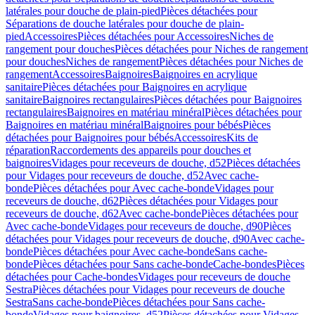
latérales pour douche de plain-pied
Pièces détachées pour
Séparations de douche latérales pour douche de plain-
pied
Accessoires
Pièces détachées pour Accessoires
Niches de
rangement pour douches
Pièces détachées pour Niches de rangement
pour douches
Niches de rangement
Pièces détachées pour Niches de
rangement
Accessoires
Baignoires
Baignoires en acrylique
sanitaire
Pièces détachées pour Baignoires en acrylique
sanitaire
Baignoires rectangulaires
Pièces détachées pour Baignoires
rectangulaires
Baignoires en matériau minéral
Pièces détachées pour
Baignoires en matériau minéral
Baignoires pour bébés
Pièces
détachées pour Baignoires pour bébés
Accessoires
Kits de
réparation
Raccordements des appareils pour douches et
baignoires
Vidages pour receveurs de douche, d52
Pièces détachées
pour Vidages pour receveurs de douche, d52
Avec cache-
bonde
Pièces détachées pour Avec cache-bonde
Vidages pour
receveurs de douche, d62
Pièces détachées pour Vidages pour
receveurs de douche, d62
Avec cache-bonde
Pièces détachées pour
Avec cache-bonde
Vidages pour receveurs de douche, d90
Pièces
détachées pour Vidages pour receveurs de douche, d90
Avec cache-
bonde
Pièces détachées pour Avec cache-bonde
Sans cache-
bonde
Pièces détachées pour Sans cache-bonde
Cache-bondes
Pièces
détachées pour Cache-bondes
Vidages pour receveurs de douche
Sestra
Pièces détachées pour Vidages pour receveurs de douche
Sestra
Sans cache-bonde
Pièces détachées pour Sans cache-
bonde
Vidages pour baignoires, d52
Pièces détachées pour Vidages