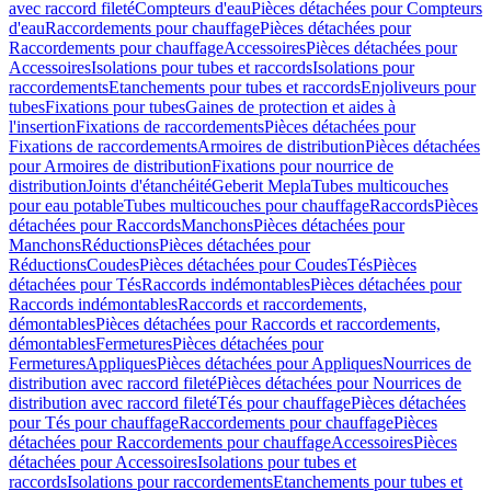
avec raccord fileté
Compteurs d'eau
Pièces détachées pour Compteurs
d'eau
Raccordements pour chauffage
Pièces détachées pour
Raccordements pour chauffage
Accessoires
Pièces détachées pour
Accessoires
Isolations pour tubes et raccords
Isolations pour
raccordements
Etanchements pour tubes et raccords
Enjoliveurs pour
tubes
Fixations pour tubes
Gaines de protection et aides à
l'insertion
Fixations de raccordements
Pièces détachées pour
Fixations de raccordements
Armoires de distribution
Pièces détachées
pour Armoires de distribution
Fixations pour nourrice de
distribution
Joints d'étanchéité
Geberit Mepla
Tubes multicouches
pour eau potable
Tubes multicouches pour chauffage
Raccords
Pièces
détachées pour Raccords
Manchons
Pièces détachées pour
Manchons
Réductions
Pièces détachées pour
Réductions
Coudes
Pièces détachées pour Coudes
Tés
Pièces
détachées pour Tés
Raccords indémontables
Pièces détachées pour
Raccords indémontables
Raccords et raccordements,
démontables
Pièces détachées pour Raccords et raccordements,
démontables
Fermetures
Pièces détachées pour
Fermetures
Appliques
Pièces détachées pour Appliques
Nourrices de
distribution avec raccord fileté
Pièces détachées pour Nourrices de
distribution avec raccord fileté
Tés pour chauffage
Pièces détachées
pour Tés pour chauffage
Raccordements pour chauffage
Pièces
détachées pour Raccordements pour chauffage
Accessoires
Pièces
détachées pour Accessoires
Isolations pour tubes et
raccords
Isolations pour raccordements
Etanchements pour tubes et