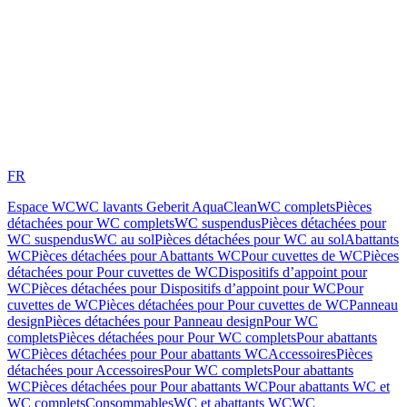
FR
Espace WC
WC lavants Geberit AquaClean
WC complets
Pièces
détachées pour WC complets
WC suspendus
Pièces détachées pour
WC suspendus
WC au sol
Pièces détachées pour WC au sol
Abattants
WC
Pièces détachées pour Abattants WC
Pour cuvettes de WC
Pièces
détachées pour Pour cuvettes de WC
Dispositifs d’appoint pour
WC
Pièces détachées pour Dispositifs d’appoint pour WC
Pour
cuvettes de WC
Pièces détachées pour Pour cuvettes de WC
Panneau
design
Pièces détachées pour Panneau design
Pour WC
complets
Pièces détachées pour Pour WC complets
Pour abattants
WC
Pièces détachées pour Pour abattants WC
Accessoires
Pièces
détachées pour Accessoires
Pour WC complets
Pour abattants
WC
Pièces détachées pour Pour abattants WC
Pour abattants WC et
WC complets
Consommables
WC et abattants WC
WC