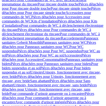
pneumatique du rinçage
Pour rinçage double touche
Pièces détachées
pour Pour rinçage double touche
Pour rinçage simple touche
Pièces
détachées pour Pour rinçage simple touche
Accessoires pour
commandes de WC
Pièces détachées pour Accessoires pour
commandes de WC
Kits d’installation
Pièces détachées pour Kits
d’installation
Pour commandes de WC à déclenchement électronique
du rinçage
Pièces détachées pour Pour commandes de WC à
déclenchement électronique du rinçage
Pour commandes de WC à
déclenchement pneumatique du rinçage
Raccordements
Panneaux
sanitaires Geberit Monolith
Panneaux sanitaires pour WC
Pièces
détachées pour Panneaux sanitaires pour WC
Pour WC
suspendus
Pièces détachées pour Pour WC suspendus
Pour WC au
sol
Pièces détachées pour Pour WC au sol
Accessoires
Pièces
détachées pour Accessoires
Consommables
Panneaux sanitaires pour
bidets
Pièces détachées pour Panneaux sanitaires pour bidets
Pour
bidets suspendus et au sol
Pièces détachées pour Pour bidets
suspendus et au sol
Urinoirs
Urinoirs, fonctionnement avec rinçage,
avec bride
Pièces détachées pour Urinoirs, fonctionnement avec
rinçage, avec bride
Sans abattant
Pièces détachées pour Sans
abattant
Urinoirs, fonctionnement avec rinçage, sans bride
Pièces
détachées pour Urinoirs, fonctionnement avec rinçage, sans
bride
Pour commande d’urinoir apparente ou à encastrer
Pièces
détachées pour Pour commande d’urinoir apparente ou à
encastrer
Avec commande d'urinoir intégrée
Pièces détachées pour