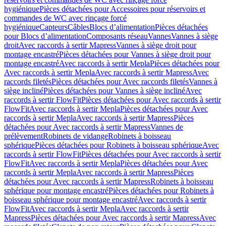
hygiénique
Pièces détachées pour Accessoires pour réservoirs et
commandes de WC avec rinçage forcé
hygiénique
Capteurs
Câbles
Blocs d’alimentation
Pièces détachées
pour Blocs d’alimentation
Composants réseau
Vannes
Vannes à siège
droit
Avec raccords à sertir Mapress
Vannes à siège droit pour
montage encastré
Pièces détachées pour Vannes à siège droit pour
montage encastré
Avec raccords à sertir Mepla
Pièces détachées pour
Avec raccords à sertir Mepla
Avec raccords à sertir Mapress
Avec
raccords filetés
Pièces détachées pour Avec raccords filetés
Vannes à
siège incliné
Pièces détachées pour Vannes à siège incliné
Avec
raccords à sertir FlowFit
Pièces détachées pour Avec raccords à sertir
FlowFit
Avec raccords à sertir Mepla
Pièces détachées pour Avec
raccords à sertir Mepla
Avec raccords à sertir Mapress
Pièces
détachées pour Avec raccords à sertir Mapress
Vannes de
prélèvement
Robinets de vidange
Robinets à boisseau
sphérique
Pièces détachées pour Robinets à boisseau sphérique
Avec
raccords à sertir FlowFit
Pièces détachées pour Avec raccords à sertir
FlowFit
Avec raccords à sertir Mepla
Pièces détachées pour Avec
raccords à sertir Mepla
Avec raccords à sertir Mapress
Pièces
détachées pour Avec raccords à sertir Mapress
Robinets à boisseau
sphérique pour montage encastré
Pièces détachées pour Robinets à
boisseau sphérique pour montage encastré
Avec raccords à sertir
FlowFit
Avec raccords à sertir Mepla
Avec raccords à sertir
Mapress
Pièces détachées pour Avec raccords à sertir Mapress
Avec