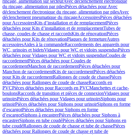
rinçage, alimentation sur secteur
Avec déclenchement électronique
du rinçage, alimentation par piles
Pièces détachées pour Avec
déclenchement électronique du rinçage, alimentation par piles
Avec
déclenchement pneumatique du rinçage
Accessoires
Pièces détachées
pour Accessoires
Kits d’installation et de remplacement
Pièces
détachées pour Kits d’installation et de remplacement
Tubes de
chasse, coudes de chasse et raccords
Kits de rénovation
Pièces
détachées pour Kits de rénovation
Plaques de fermeture
Autres
accessoires
Aides à la commande
Raccordements des appareils pour
WC, urinoirs et bidets
Vidages pour WC et vidoirs suspendus
Pièces
détachées pour Vidages pour WC et vidoirs suspendus
Coudes de
raccordement
Pièces détachées pour Coudes de
raccordement
Manchon de raccordement
Pièces détachées pour
Manchon de raccordement
Kits de raccordement
Pièces détachées
pour Kits de raccordement
Rallonges de coude de chasse
Pièces
détachées pour Rallonges de coude de chasse
Raccords en
PVC
Pièces détachées pour Raccords en PVC
Manchettes et cache-
boulons
Raccords de transition et pièces de connexion
Vidages pour
urinoirs
Pièces détachées pour Vidages pour urinoirs
Siphons pour
urinoir
Pièces détachées pour Siphons pour urinoir
Siphons en forme
d’escargot
Pièces détachées pour Siphons en forme
d’escargot
Siphons à encastrer
Pièces détachées pour Siphons à
encastrer
Siphons en tube coudé
Pièces détachées pour Siphons en
tube coudé
Rallonges de coude de chasse et tube de chasse
Pièces
détachées pour Rallonges de coude de chasse et tube de