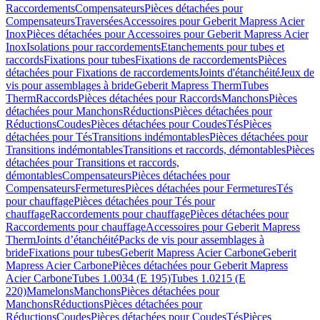
Raccordements
Compensateurs
Pièces détachées pour
Compensateurs
Traversées
Accessoires pour Geberit Mapress Acier
Inox
Pièces détachées pour Accessoires pour Geberit Mapress Acier
Inox
Isolations pour raccordements
Etanchements pour tubes et
raccords
Fixations pour tubes
Fixations de raccordements
Pièces
détachées pour Fixations de raccordements
Joints d'étanchéité
Jeux de
vis pour assemblages à bride
Geberit Mapress Therm
Tubes
Therm
Raccords
Pièces détachées pour Raccords
Manchons
Pièces
détachées pour Manchons
Réductions
Pièces détachées pour
Réductions
Coudes
Pièces détachées pour Coudes
Tés
Pièces
détachées pour Tés
Transitions indémontables
Pièces détachées pour
Transitions indémontables
Transitions et raccords, démontables
Pièces
détachées pour Transitions et raccords,
démontables
Compensateurs
Pièces détachées pour
Compensateurs
Fermetures
Pièces détachées pour Fermetures
Tés
pour chauffage
Pièces détachées pour Tés pour
chauffage
Raccordements pour chauffage
Pièces détachées pour
Raccordements pour chauffage
Accessoires pour Geberit Mapress
Therm
Joints d’étanchéité
Packs de vis pour assemblages à
bride
Fixations pour tubes
Geberit Mapress Acier Carbone
Geberit
Mapress Acier Carbone
Pièces détachées pour Geberit Mapress
Acier Carbone
Tubes 1.0034 (E 195)
Tubes 1.0215 (E
220)
Mamelons
Manchons
Pièces détachées pour
Manchons
Réductions
Pièces détachées pour
Réductions
Coudes
Pièces détachées pour Coudes
Tés
Pièces