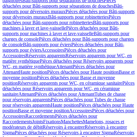
baignoires
Bâti-supports pour séparations de douches
Pièces
détachées pour Bâti-supports pour séparations de douches
Bâti-
supports pour déversoirs muraux
Pièces détachées pour Bâti-supports
pour déversoirs muraux
Bâti-supports pour robinetteries
Pièces
détachées pour Bâti-supports pour robinetteries
Bâti-supports pour
machines à laver et lave-vaisselle
Pièces détachées pour Bâti-
supports pour machines à laver et lave-vaisselle
Bâti-supports pour
charges de console
Pièces détachées pour Bâti-supports pour charges
de console
Bâti-supports pour éviers
Pièces détachées pour Bâti-
supports pour éviers
Accessoires
Pièces détachées pour
Accessoires
Réservoirs apparents
Réservoirs apparents pour WC, en
matière synthétique
Pièces détachées pour Réservoirs apparents pour
WC, en matière synthétique
Attenant
Pièces détachées pour
Attenant
Haute position
Pièces détachées pour Haute position
Basse et
moyenne position
Pièces détachées pour Basse et moyenne
position
Réservoirs apparents pour WC, en céramique sanitaire
Pièces
détachées pour Réservoirs apparents pour WC, en céramique
sanitaire
Attenant
Pièces détachées pour Attenant
Tubes de chasse
pour réservoirs apparents
Pièces détachées pour Tubes de chasse
pour réservoirs apparents
Haute position
Pièces détachées pour Haute
position
Basse et moyenne position
Accessoires
Pièces détachées pour
Accessoires
Raccordements
Pièces détachées pour
Raccordements
Joints
Fixations
Manchettes
Mamelons, rosaces et
modérateurs de débit
Réservoirs à encastrer
Réservoirs à encastrer
Sigma
Pièces détachées pour Réservoirs à encastrer Sigma
Réservoirs