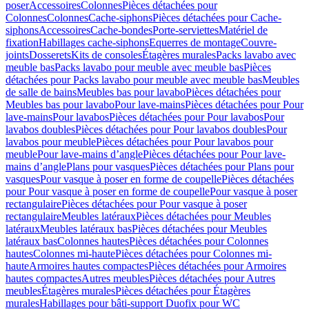
poser
Accessoires
Colonnes
Pièces détachées pour
Colonnes
Colonnes
Cache-siphons
Pièces détachées pour Cache-
siphons
Accessoires
Cache-bondes
Porte-serviettes
Matériel de
fixation
Habillages cache-siphons
Equerres de montage
Couvre-
joints
Dosserets
Kits de consoles
Étagères murales
Packs lavabo avec
meuble bas
Packs lavabo pour meuble avec meuble bas
Pièces
détachées pour Packs lavabo pour meuble avec meuble bas
Meubles
de salle de bains
Meubles bas pour lavabo
Pièces détachées pour
Meubles bas pour lavabo
Pour lave-mains
Pièces détachées pour Pour
lave-mains
Pour lavabos
Pièces détachées pour Pour lavabos
Pour
lavabos doubles
Pièces détachées pour Pour lavabos doubles
Pour
lavabos pour meuble
Pièces détachées pour Pour lavabos pour
meuble
Pour lave-mains d’angle
Pièces détachées pour Pour lave-
mains d’angle
Plans pour vasques
Pièces détachées pour Plans pour
vasques
Pour vasque à poser en forme de coupelle
Pièces détachées
pour Pour vasque à poser en forme de coupelle
Pour vasque à poser
rectangulaire
Pièces détachées pour Pour vasque à poser
rectangulaire
Meubles latéraux
Pièces détachées pour Meubles
latéraux
Meubles latéraux bas
Pièces détachées pour Meubles
latéraux bas
Colonnes hautes
Pièces détachées pour Colonnes
hautes
Colonnes mi-haute
Pièces détachées pour Colonnes mi-
haute
Armoires hautes compactes
Pièces détachées pour Armoires
hautes compactes
Autres meubles
Pièces détachées pour Autres
meubles
Étagères murales
Pièces détachées pour Étagères
murales
Habillages pour bâti-support Duofix pour WC