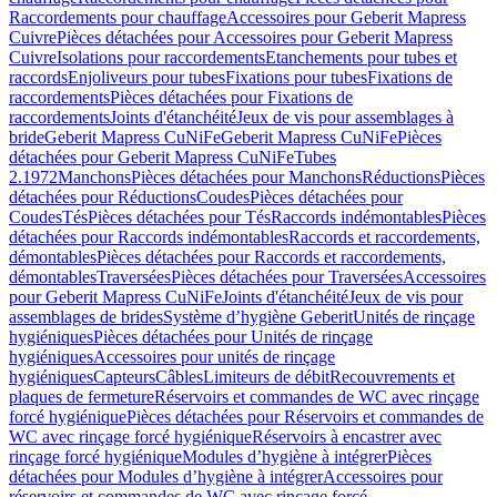
Raccordements pour chauffage
Accessoires pour Geberit Mapress
Cuivre
Pièces détachées pour Accessoires pour Geberit Mapress
Cuivre
Isolations pour raccordements
Etanchements pour tubes et
raccords
Enjoliveurs pour tubes
Fixations pour tubes
Fixations de
raccordements
Pièces détachées pour Fixations de
raccordements
Joints d'étanchéité
Jeux de vis pour assemblages à
bride
Geberit Mapress CuNiFe
Geberit Mapress CuNiFe
Pièces
détachées pour Geberit Mapress CuNiFe
Tubes
2.1972
Manchons
Pièces détachées pour Manchons
Réductions
Pièces
détachées pour Réductions
Coudes
Pièces détachées pour
Coudes
Tés
Pièces détachées pour Tés
Raccords indémontables
Pièces
détachées pour Raccords indémontables
Raccords et raccordements,
démontables
Pièces détachées pour Raccords et raccordements,
démontables
Traversées
Pièces détachées pour Traversées
Accessoires
pour Geberit Mapress CuNiFe
Joints d'étanchéité
Jeux de vis pour
assemblages de brides
Système d’hygiène Geberit
Unités de rinçage
hygiéniques
Pièces détachées pour Unités de rinçage
hygiéniques
Accessoires pour unités de rinçage
hygiéniques
Capteurs
Câbles
Limiteurs de débit
Recouvrements et
plaques de fermeture
Réservoirs et commandes de WC avec rinçage
forcé hygiénique
Pièces détachées pour Réservoirs et commandes de
WC avec rinçage forcé hygiénique
Réservoirs à encastrer avec
rinçage forcé hygiénique
Modules d’hygiène à intégrer
Pièces
détachées pour Modules d’hygiène à intégrer
Accessoires pour
réservoirs et commandes de WC avec rinçage forcé