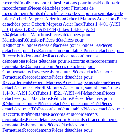
raccords
Enjoliveurs pour tubes
Fixations pour tubes
Fixations de
raccordements
Pièces détachées pour Fixations de
raccordements
Joints d'étanchéité
Jeux de vis pour assemblages de
brides
Geberit Mapress Acier Inox
Geberit Mapress Acier Inox
Pièces
détachées pour Geberit Mapress Acier Inox
Tubes 1.4401 (AISI
316)
Tubes 1.4521 (AISI 444)
Tubes 1.4301 (AISI
304)
Mamelons
Manchons
Pièces détachées pour
Manchons
Réductions
Pièces détachées pour
Réductions
Coudes
Pièces détachées pour Coudes
Tés
Pièces
détachées pour Tés
Raccords indémontables
Pièces détachées pour
Raccords indémontables
Raccords et raccordements,
démontables
Pièces détachées pour Raccords et raccordements,
démontables
Compensateurs
Pièces détachées pour
Compensateurs
Traversées
Fermetures
Pièces détachées pour
Fermetures
Raccordements
Pièces détachées pour
Raccordements
Geberit Mapress Acier Inox, sans silicone
Pièces
détachées pour Geberit Mapress Acier Inox, sans silicone
Tubes
1.4401 (AISI 316)
Tubes 1.4521 (AISI 444)
Manchons
Pièces
détachées pour Manchons
Réductions
Pièces détachées pour
Réductions
Coudes
Pièces détachées pour Coudes
Tés
Pièces
détachées pour Tés
Raccords indémontables
Pièces détachées pour
Raccords indémontables
Raccords et raccordements,
démontables
Pièces détachées pour Raccords et raccordements,
démontables
Fermetures
Pièces détachées pour
Fermetures
Raccordements
Pièces détachées pour