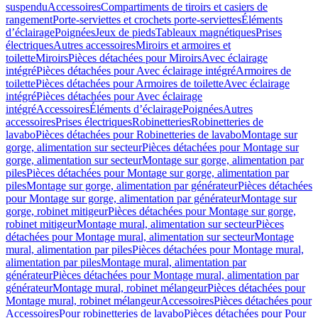
suspendu
Accessoires
Compartiments de tiroirs et casiers de
rangement
Porte-serviettes et crochets porte-serviettes
Éléments
d’éclairage
Poignées
Jeux de pieds
Tableaux magnétiques
Prises
électriques
Autres accessoires
Miroirs et armoires et
toilette
Miroirs
Pièces détachées pour Miroirs
Avec éclairage
intégré
Pièces détachées pour Avec éclairage intégré
Armoires de
toilette
Pièces détachées pour Armoires de toilette
Avec éclairage
intégré
Pièces détachées pour Avec éclairage
intégré
Accessoires
Éléments d’éclairage
Poignées
Autres
accessoires
Prises électriques
Robinetteries
Robinetteries de
lavabo
Pièces détachées pour Robinetteries de lavabo
Montage sur
gorge, alimentation sur secteur
Pièces détachées pour Montage sur
gorge, alimentation sur secteur
Montage sur gorge, alimentation par
piles
Pièces détachées pour Montage sur gorge, alimentation par
piles
Montage sur gorge, alimentation par générateur
Pièces détachées
pour Montage sur gorge, alimentation par générateur
Montage sur
gorge, robinet mitigeur
Pièces détachées pour Montage sur gorge,
robinet mitigeur
Montage mural, alimentation sur secteur
Pièces
détachées pour Montage mural, alimentation sur secteur
Montage
mural, alimentation par piles
Pièces détachées pour Montage mural,
alimentation par piles
Montage mural, alimentation par
générateur
Pièces détachées pour Montage mural, alimentation par
générateur
Montage mural, robinet mélangeur
Pièces détachées pour
Montage mural, robinet mélangeur
Accessoires
Pièces détachées pour
Accessoires
Pour robinetteries de lavabo
Pièces détachées pour Pour