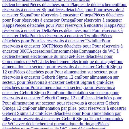
déclenchement
Pièces détachées pour Plaques de déclenchement
Pour
réservoirs à encastrer Sigma
Pièces détachées pour Pour réservoirs à
encastrer Sigma
Pour réservoirs à encastrer Omega
Pièces détachées
pour Pour réservoirs à encastrer Omega
Pour réservoirs à encastrer
Kappa
Pièces détachées pour Pour réservoirs à encastrer Kappa
Pour
réservoirs à encastrer Delta
Pièces détachées pour Pour réservoirs à
encastrer Delta
Pour les réservoirs à encastrer Twinline
Pièces
détachées pour Pour les réservoirs à encastrer Twinline
Pour
réservoirs à encastrer 300T
Pièces détachées pour Pour réservoirs à
encastrer 300T
Accessoires
Consommables
Commandes de WC à
déclenchement électronique du rinçage
Pièces détachées pour
Commandes de WC à déclenchement électronique du rinçage
Pour
alimentation sur secteur, pour réservoirs à encastrer Geberit Sigma
12 cm
Pièces détachées pour Pour alimentation sur secteur, pour
réservoirs à encastrer Geberit Sigma 12 cm
Pour alimentation sur
secteur, pour réservoirs à encastrer Geberit Sigma 8 cm
Pièces
détachées pour Pour alimentation sur secteur, pour réservoirs à
encastrer Geberit Sigma 8 cm
Pour alimentation sur secteur, pour
réservoirs à encastrer Geberit Omega 12 cm
Pièces détachées pour
Pour alimentation sur secteur, pour réservoirs à encastrer Geberit
Omega 12 cm
Pour alimentation par piles, pour réservoirs à encastrer
Geberit Sigma 12 cm
Pièces détachées pour Pour alimentation par
piles, pour réservoirs à encastrer Geberit Sigma 12 cm
Commandes
de WC avec déclenchement pneumatique du rinçage
Pièces
détachées pour Commandes de WC avec déclenchement