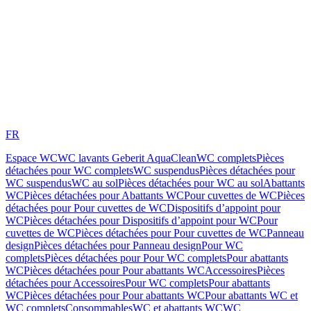
FR
Espace WC
WC lavants Geberit AquaClean
WC complets
Pièces
détachées pour WC complets
WC suspendus
Pièces détachées pour
WC suspendus
WC au sol
Pièces détachées pour WC au sol
Abattants
WC
Pièces détachées pour Abattants WC
Pour cuvettes de WC
Pièces
détachées pour Pour cuvettes de WC
Dispositifs d’appoint pour
WC
Pièces détachées pour Dispositifs d’appoint pour WC
Pour
cuvettes de WC
Pièces détachées pour Pour cuvettes de WC
Panneau
design
Pièces détachées pour Panneau design
Pour WC
complets
Pièces détachées pour Pour WC complets
Pour abattants
WC
Pièces détachées pour Pour abattants WC
Accessoires
Pièces
détachées pour Accessoires
Pour WC complets
Pour abattants
WC
Pièces détachées pour Pour abattants WC
Pour abattants WC et
WC complets
Consommables
WC et abattants WC
WC