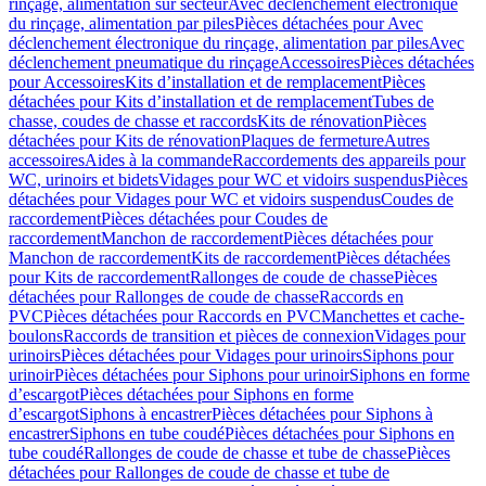
rinçage, alimentation sur secteur
Avec déclenchement électronique
du rinçage, alimentation par piles
Pièces détachées pour Avec
déclenchement électronique du rinçage, alimentation par piles
Avec
déclenchement pneumatique du rinçage
Accessoires
Pièces détachées
pour Accessoires
Kits d’installation et de remplacement
Pièces
détachées pour Kits d’installation et de remplacement
Tubes de
chasse, coudes de chasse et raccords
Kits de rénovation
Pièces
détachées pour Kits de rénovation
Plaques de fermeture
Autres
accessoires
Aides à la commande
Raccordements des appareils pour
WC, urinoirs et bidets
Vidages pour WC et vidoirs suspendus
Pièces
détachées pour Vidages pour WC et vidoirs suspendus
Coudes de
raccordement
Pièces détachées pour Coudes de
raccordement
Manchon de raccordement
Pièces détachées pour
Manchon de raccordement
Kits de raccordement
Pièces détachées
pour Kits de raccordement
Rallonges de coude de chasse
Pièces
détachées pour Rallonges de coude de chasse
Raccords en
PVC
Pièces détachées pour Raccords en PVC
Manchettes et cache-
boulons
Raccords de transition et pièces de connexion
Vidages pour
urinoirs
Pièces détachées pour Vidages pour urinoirs
Siphons pour
urinoir
Pièces détachées pour Siphons pour urinoir
Siphons en forme
d’escargot
Pièces détachées pour Siphons en forme
d’escargot
Siphons à encastrer
Pièces détachées pour Siphons à
encastrer
Siphons en tube coudé
Pièces détachées pour Siphons en
tube coudé
Rallonges de coude de chasse et tube de chasse
Pièces
détachées pour Rallonges de coude de chasse et tube de