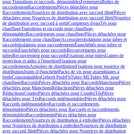
pour Transitions et raccords, démontables
Fermetures
Boîtes de
raccordement
Raccordements
Pièces détachées pour
Raccordements
Nourrices de distribution avec raccord fileté
Pièces
détachées pour Nourrices de distribution avec raccord fileté
Nourrice
de distribution avec raccord à sertir
Compteurs d'eau
Tés pour
chauffage
Transitions et raccords pour chauffage,
démontables
Raccordements pour chauffage
Pièces détachées pour
Raccordements pour chauffage
Accessoires
Isolations pour tubes et
raccords
Isolations pour raccordements
Étanchéités pour tubes et
raccords
Étanchéités pour raccords
Recouvrements pour
tubes
Recouvrement pour raccords
Fixations pour tubes
Gaines de
protection et aides à l'insertion
Fixations pour
raccordements
Armoires de distribution
Fixations pour nourrice de
distribution
Joints d’étanchéité
Packs de vis pour assemblages à
bride
Consommables
Geberit PushFit
Tubes ML
Tubes ML pour
chauffage
Raccords
Pièces détachées pour Raccords
Manchons
Pièces
détachées pour Manchons
Réductions
Pièces détachées pour
Réductions
Coudes
Pièces détachées pour Coudes
Tés
Pièces
détachées pour Tés
Raccords indémontables
Pièces détachées pour
Raccords indémontables
Raccords et raccordements,
démontables
Pièces détachées pour Raccords et raccordements,
démontables
Raccordements
Pièces détachées pour
Raccordements
Nourrices de distribution à emboîter
Pièces détachées
pour Nourrices de distribution à emboîter
Nourrices de distribution
avec raccord fileté
Pièces détachées pour Nourrices de distribution