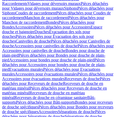
Raccordements
Vidages pour déversoirs muraux
Pièces détachées
pour Vidages pour déversoirs muraux
Siphons
Pièces détachées pour
Siphons
Coudes de raccordement
Pièces détachées pour Coudes de
raccordement
Manchon de raccordement
Pièces détachées pour
Manchon de raccordement
Bondes
Pièces détachées pour
Bondes
Accessoires
Pièces détachées pour Accessoires
Espace
douche et baignoire
Douches
Évacuation des sols pour
douches
Pièces détachées pour Évacuation des sols pour
douches
Canivelles de douche
Pièces détachées pour Canivelles de
douche
Accessoires pour canivelles de douche
Pièces détachées pour
Accessoires pour canivelles de douche
Bondes pour douche de
plain-pied
Pièces détachées pour Bondes pour douche de plain-
pied
Accessoires pour bondes pour douche de plain-pied
Pièces
détachées pour Accessoires pour bondes pour douche de plain-
pied
Evacuations murales
Pièces détachées pour Evacuations
murales
Accessoires pour évacuations murales
Pièces détachées pour
Accessoires pour évacuations murales
Receveurs de douche
Pièces
détachées pour Receveurs de douche
Receveurs de douche en
matériau minéral
Pièces détachées pour Receveurs de douche en
matériau minéral
Receveurs de douche en matériau
minéral
Receveurs de douche en céramique sanitaire
Bâti-
supports
Pièces détachées pour Bâti-supports
Bondes pour receveurs
de douche spécifiques
Pièces détachées pour Bondes pour receveurs
de douche spécifiques
Accessoires
Séparations de douche
Pièces
détachées pour Séparations de douche
Séparations de douche