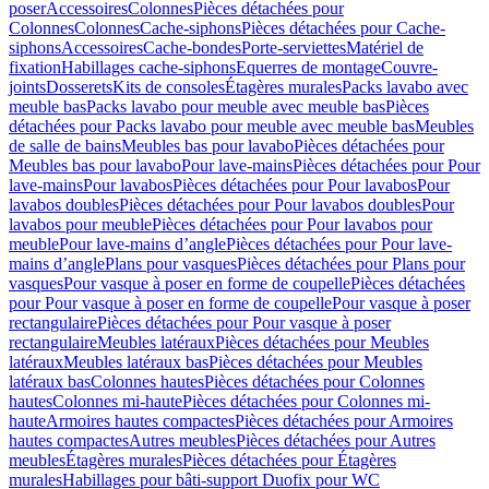
poser
Accessoires
Colonnes
Pièces détachées pour
Colonnes
Colonnes
Cache-siphons
Pièces détachées pour Cache-
siphons
Accessoires
Cache-bondes
Porte-serviettes
Matériel de
fixation
Habillages cache-siphons
Equerres de montage
Couvre-
joints
Dosserets
Kits de consoles
Étagères murales
Packs lavabo avec
meuble bas
Packs lavabo pour meuble avec meuble bas
Pièces
détachées pour Packs lavabo pour meuble avec meuble bas
Meubles
de salle de bains
Meubles bas pour lavabo
Pièces détachées pour
Meubles bas pour lavabo
Pour lave-mains
Pièces détachées pour Pour
lave-mains
Pour lavabos
Pièces détachées pour Pour lavabos
Pour
lavabos doubles
Pièces détachées pour Pour lavabos doubles
Pour
lavabos pour meuble
Pièces détachées pour Pour lavabos pour
meuble
Pour lave-mains d’angle
Pièces détachées pour Pour lave-
mains d’angle
Plans pour vasques
Pièces détachées pour Plans pour
vasques
Pour vasque à poser en forme de coupelle
Pièces détachées
pour Pour vasque à poser en forme de coupelle
Pour vasque à poser
rectangulaire
Pièces détachées pour Pour vasque à poser
rectangulaire
Meubles latéraux
Pièces détachées pour Meubles
latéraux
Meubles latéraux bas
Pièces détachées pour Meubles
latéraux bas
Colonnes hautes
Pièces détachées pour Colonnes
hautes
Colonnes mi-haute
Pièces détachées pour Colonnes mi-
haute
Armoires hautes compactes
Pièces détachées pour Armoires
hautes compactes
Autres meubles
Pièces détachées pour Autres
meubles
Étagères murales
Pièces détachées pour Étagères
murales
Habillages pour bâti-support Duofix pour WC