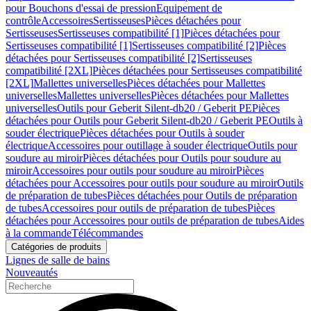
pour Bouchons d'essai de pression
Equipement de
contrôle
Accessoires
Sertisseuses
Pièces détachées pour
Sertisseuses
Sertisseuses compatibilité [1]
Pièces détachées pour
Sertisseuses compatibilité [1]
Sertisseuses compatibilité [2]
Pièces
détachées pour Sertisseuses compatibilité [2]
Sertisseuses
compatibilité [2XL]
Pièces détachées pour Sertisseuses compatibilité
[2XL]
Mallettes universelles
Pièces détachées pour Mallettes
universelles
Mallettes universelles
Pièces détachées pour Mallettes
universelles
Outils pour Geberit Silent-db20 / Geberit PE
Pièces
détachées pour Outils pour Geberit Silent-db20 / Geberit PE
Outils à
souder électrique
Pièces détachées pour Outils à souder
électrique
Accessoires pour outillage à souder électrique
Outils pour
soudure au miroir
Pièces détachées pour Outils pour soudure au
miroir
Accessoires pour outils pour soudure au miroir
Pièces
détachées pour Accessoires pour outils pour soudure au miroir
Outils
de préparation de tubes
Pièces détachées pour Outils de préparation
de tubes
Accessoires pour outils de préparation de tubes
Pièces
détachées pour Accessoires pour outils de préparation de tubes
Aides
à la commande
Télécommandes
Catégories de produits
Lignes de salle de bains
Nouveautés