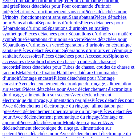
Avec commande d'urinoir intégrée
Pour commande d'urinoir
intégrée
Pièces détachées pour Pour commande d'urinoir
intégrée
Urinoirs, fonctionnement sans eau
Pièces détachées pour
Urinoirs, fonctionnement sans eau
Sans abattant
Pièces détachées
pour Sans abattant
Séparations d’urinoirs
Pièces détachées pour
Séparations d’urinoirs
Séparations d’urinoirs en matière
synthétique
Pièces détachées pour Séparations d’urinoirs en matière
synthétique
Séparations d’urinoirs en verre
Pièces détachées pour
Séparations d’urinoirs en verre
Séparations d’urinoirs en céramique
sanitaire
Pièces détachées pour Séparations d’urinoirs en céramique
sanitaire
Accessoires
Pièces détachées pour Accessoires
Siphons et
accessoires de siphon
Tubes de chasse, coudes de chasse et
raccords
Pièces détachées pour Tubes de chasse, coudes de chasse et
raccords
Matériel de fixation
Habillages latéraux
Commandes
dʼurinoir
Montage encastré
Pièces détachées pour Montage
encastré
Avec déclenchement électronique du rinçage, alimentation
sur secteur
Pièces détachées pour Avec déclenchement électronique
du rinçage, alimentation sur secteur
Avec déclenchement
électronique du rinçage, alimentation par piles
Pièces détachées pour
Avec déclenchement électronique du rinçage, alimentation par
piles
Avec déclenchement pneumatique du rinçage
Pièces détachées
pour Avec déclenchement pneumatique du rinçage
Montage en
apparent
Pièces détachées pour Montage en apparent
Avec
déclenchement électronique du rinçage, alimentation sur
secteur
Pièces détachées pour Avec déclenchement électronique du