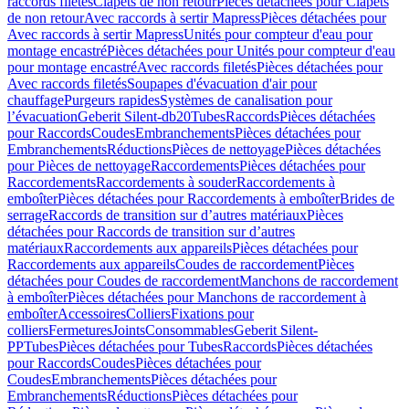
raccords filetés
Clapets de non retour
Pièces détachées pour Clapets
de non retour
Avec raccords à sertir Mapress
Pièces détachées pour
Avec raccords à sertir Mapress
Unités pour compteur d'eau pour
montage encastré
Pièces détachées pour Unités pour compteur d'eau
pour montage encastré
Avec raccords filetés
Pièces détachées pour
Avec raccords filetés
Soupapes d'évacuation d'air pour
chauffage
Purgeurs rapides
Systèmes de canalisation pour
l’évacuation
Geberit Silent-db20
Tubes
Raccords
Pièces détachées
pour Raccords
Coudes
Embranchements
Pièces détachées pour
Embranchements
Réductions
Pièces de nettoyage
Pièces détachées
pour Pièces de nettoyage
Raccordements
Pièces détachées pour
Raccordements
Raccordements à souder
Raccordements à
emboîter
Pièces détachées pour Raccordements à emboîter
Brides de
serrage
Raccords de transition sur d’autres matériaux
Pièces
détachées pour Raccords de transition sur d’autres
matériaux
Raccordements aux appareils
Pièces détachées pour
Raccordements aux appareils
Coudes de raccordement
Pièces
détachées pour Coudes de raccordement
Manchons de raccordement
à emboîter
Pièces détachées pour Manchons de raccordement à
emboîter
Accessoires
Colliers
Fixations pour
colliers
Fermetures
Joints
Consommables
Geberit Silent-
PP
Tubes
Pièces détachées pour Tubes
Raccords
Pièces détachées
pour Raccords
Coudes
Pièces détachées pour
Coudes
Embranchements
Pièces détachées pour
Embranchements
Réductions
Pièces détachées pour