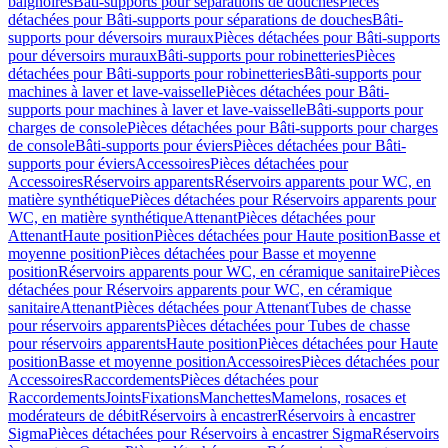
baignoires
Bâti-supports pour séparations de douches
Pièces
détachées pour Bâti-supports pour séparations de douches
Bâti-
supports pour déversoirs muraux
Pièces détachées pour Bâti-supports
pour déversoirs muraux
Bâti-supports pour robinetteries
Pièces
détachées pour Bâti-supports pour robinetteries
Bâti-supports pour
machines à laver et lave-vaisselle
Pièces détachées pour Bâti-
supports pour machines à laver et lave-vaisselle
Bâti-supports pour
charges de console
Pièces détachées pour Bâti-supports pour charges
de console
Bâti-supports pour éviers
Pièces détachées pour Bâti-
supports pour éviers
Accessoires
Pièces détachées pour
Accessoires
Réservoirs apparents
Réservoirs apparents pour WC, en
matière synthétique
Pièces détachées pour Réservoirs apparents pour
WC, en matière synthétique
Attenant
Pièces détachées pour
Attenant
Haute position
Pièces détachées pour Haute position
Basse et
moyenne position
Pièces détachées pour Basse et moyenne
position
Réservoirs apparents pour WC, en céramique sanitaire
Pièces
détachées pour Réservoirs apparents pour WC, en céramique
sanitaire
Attenant
Pièces détachées pour Attenant
Tubes de chasse
pour réservoirs apparents
Pièces détachées pour Tubes de chasse
pour réservoirs apparents
Haute position
Pièces détachées pour Haute
position
Basse et moyenne position
Accessoires
Pièces détachées pour
Accessoires
Raccordements
Pièces détachées pour
Raccordements
Joints
Fixations
Manchettes
Mamelons, rosaces et
modérateurs de débit
Réservoirs à encastrer
Réservoirs à encastrer
Sigma
Pièces détachées pour Réservoirs à encastrer Sigma
Réservoirs