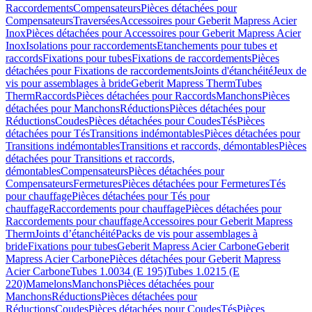
Raccordements
Compensateurs
Pièces détachées pour
Compensateurs
Traversées
Accessoires pour Geberit Mapress Acier
Inox
Pièces détachées pour Accessoires pour Geberit Mapress Acier
Inox
Isolations pour raccordements
Etanchements pour tubes et
raccords
Fixations pour tubes
Fixations de raccordements
Pièces
détachées pour Fixations de raccordements
Joints d'étanchéité
Jeux de
vis pour assemblages à bride
Geberit Mapress Therm
Tubes
Therm
Raccords
Pièces détachées pour Raccords
Manchons
Pièces
détachées pour Manchons
Réductions
Pièces détachées pour
Réductions
Coudes
Pièces détachées pour Coudes
Tés
Pièces
détachées pour Tés
Transitions indémontables
Pièces détachées pour
Transitions indémontables
Transitions et raccords, démontables
Pièces
détachées pour Transitions et raccords,
démontables
Compensateurs
Pièces détachées pour
Compensateurs
Fermetures
Pièces détachées pour Fermetures
Tés
pour chauffage
Pièces détachées pour Tés pour
chauffage
Raccordements pour chauffage
Pièces détachées pour
Raccordements pour chauffage
Accessoires pour Geberit Mapress
Therm
Joints d’étanchéité
Packs de vis pour assemblages à
bride
Fixations pour tubes
Geberit Mapress Acier Carbone
Geberit
Mapress Acier Carbone
Pièces détachées pour Geberit Mapress
Acier Carbone
Tubes 1.0034 (E 195)
Tubes 1.0215 (E
220)
Mamelons
Manchons
Pièces détachées pour
Manchons
Réductions
Pièces détachées pour
Réductions
Coudes
Pièces détachées pour Coudes
Tés
Pièces