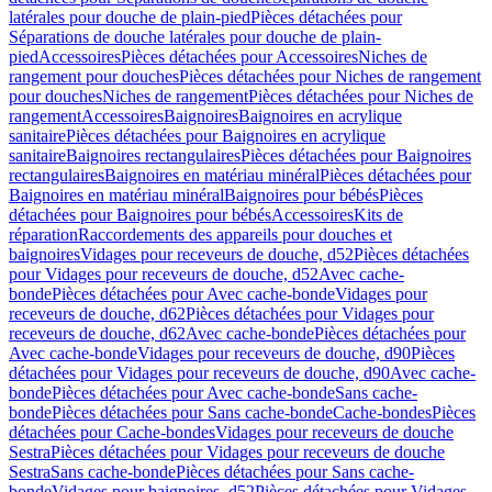
latérales pour douche de plain-pied
Pièces détachées pour
Séparations de douche latérales pour douche de plain-
pied
Accessoires
Pièces détachées pour Accessoires
Niches de
rangement pour douches
Pièces détachées pour Niches de rangement
pour douches
Niches de rangement
Pièces détachées pour Niches de
rangement
Accessoires
Baignoires
Baignoires en acrylique
sanitaire
Pièces détachées pour Baignoires en acrylique
sanitaire
Baignoires rectangulaires
Pièces détachées pour Baignoires
rectangulaires
Baignoires en matériau minéral
Pièces détachées pour
Baignoires en matériau minéral
Baignoires pour bébés
Pièces
détachées pour Baignoires pour bébés
Accessoires
Kits de
réparation
Raccordements des appareils pour douches et
baignoires
Vidages pour receveurs de douche, d52
Pièces détachées
pour Vidages pour receveurs de douche, d52
Avec cache-
bonde
Pièces détachées pour Avec cache-bonde
Vidages pour
receveurs de douche, d62
Pièces détachées pour Vidages pour
receveurs de douche, d62
Avec cache-bonde
Pièces détachées pour
Avec cache-bonde
Vidages pour receveurs de douche, d90
Pièces
détachées pour Vidages pour receveurs de douche, d90
Avec cache-
bonde
Pièces détachées pour Avec cache-bonde
Sans cache-
bonde
Pièces détachées pour Sans cache-bonde
Cache-bondes
Pièces
détachées pour Cache-bondes
Vidages pour receveurs de douche
Sestra
Pièces détachées pour Vidages pour receveurs de douche
Sestra
Sans cache-bonde
Pièces détachées pour Sans cache-
bonde
Vidages pour baignoires, d52
Pièces détachées pour Vidages