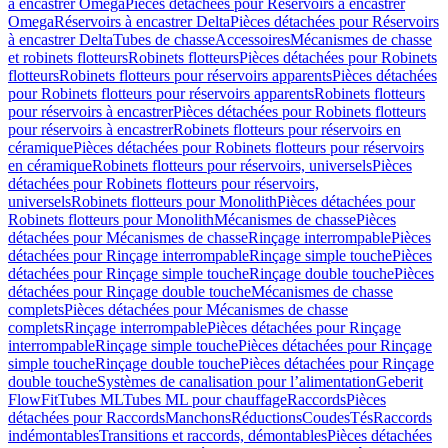
à encastrer Omega
Pièces détachées pour Réservoirs à encastrer
Omega
Réservoirs à encastrer Delta
Pièces détachées pour Réservoirs
à encastrer Delta
Tubes de chasse
Accessoires
Mécanismes de chasse
et robinets flotteurs
Robinets flotteurs
Pièces détachées pour Robinets
flotteurs
Robinets flotteurs pour réservoirs apparents
Pièces détachées
pour Robinets flotteurs pour réservoirs apparents
Robinets flotteurs
pour réservoirs à encastrer
Pièces détachées pour Robinets flotteurs
pour réservoirs à encastrer
Robinets flotteurs pour réservoirs en
céramique
Pièces détachées pour Robinets flotteurs pour réservoirs
en céramique
Robinets flotteurs pour réservoirs, universels
Pièces
détachées pour Robinets flotteurs pour réservoirs,
universels
Robinets flotteurs pour Monolith
Pièces détachées pour
Robinets flotteurs pour Monolith
Mécanismes de chasse
Pièces
détachées pour Mécanismes de chasse
Rinçage interrompable
Pièces
détachées pour Rinçage interrompable
Rinçage simple touche
Pièces
détachées pour Rinçage simple touche
Rinçage double touche
Pièces
détachées pour Rinçage double touche
Mécanismes de chasse
complets
Pièces détachées pour Mécanismes de chasse
complets
Rinçage interrompable
Pièces détachées pour Rinçage
interrompable
Rinçage simple touche
Pièces détachées pour Rinçage
simple touche
Rinçage double touche
Pièces détachées pour Rinçage
double touche
Systèmes de canalisation pour l’alimentation
Geberit
FlowFit
Tubes ML
Tubes ML pour chauffage
Raccords
Pièces
détachées pour Raccords
Manchons
Réductions
Coudes
Tés
Raccords
indémontables
Transitions et raccords, démontables
Pièces détachées