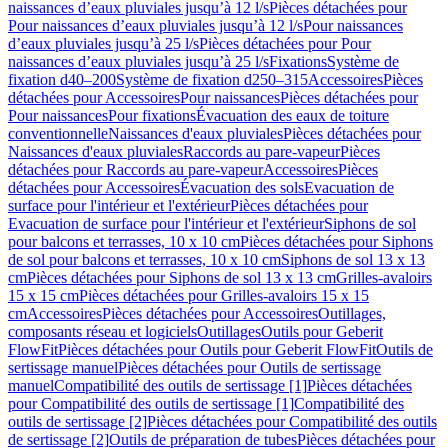
naissances d’eaux pluviales jusqu’à 12 l/s
Pièces détachées pour
Pour naissances d’eaux pluviales jusqu’à 12 l/s
Pour naissances
d’eaux pluviales jusqu’à 25 l/s
Pièces détachées pour Pour
naissances d’eaux pluviales jusqu’à 25 l/s
Fixations
Système de
fixation d40–200
Système de fixation d250–315
Accessoires
Pièces
détachées pour Accessoires
Pour naissances
Pièces détachées pour
Pour naissances
Pour fixations
Évacuation des eaux de toiture
conventionnelle
Naissances d'eaux pluviales
Pièces détachées pour
Naissances d'eaux pluviales
Raccords au pare-vapeur
Pièces
détachées pour Raccords au pare-vapeur
Accessoires
Pièces
détachées pour Accessoires
Évacuation des sols
Evacuation de
surface pour l'intérieur et l'extérieur
Pièces détachées pour
Evacuation de surface pour l'intérieur et l'extérieur
Siphons de sol
pour balcons et terrasses, 10 x 10 cm
Pièces détachées pour Siphons
de sol pour balcons et terrasses, 10 x 10 cm
Siphons de sol 13 x 13
cm
Pièces détachées pour Siphons de sol 13 x 13 cm
Grilles-avaloirs
15 x 15 cm
Pièces détachées pour Grilles-avaloirs 15 x 15
cm
Accessoires
Pièces détachées pour Accessoires
Outillages,
composants réseau et logiciels
Outillages
Outils pour Geberit
FlowFit
Pièces détachées pour Outils pour Geberit FlowFit
Outils de
sertissage manuel
Pièces détachées pour Outils de sertissage
manuel
Compatibilité des outils de sertissage [1]
Pièces détachées
pour Compatibilité des outils de sertissage [1]
Compatibilité des
outils de sertissage [2]
Pièces détachées pour Compatibilité des outils
de sertissage [2]
Outils de préparation de tubes
Pièces détachées pour