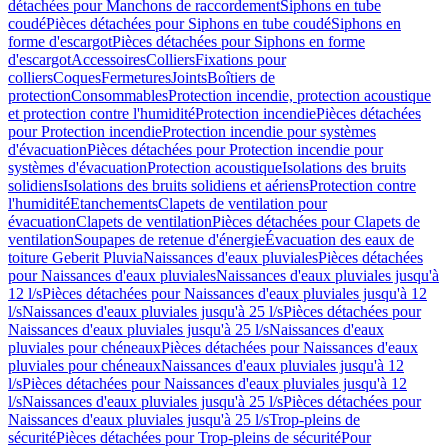
détachées pour Manchons de raccordement
Siphons en tube
coudé
Pièces détachées pour Siphons en tube coudé
Siphons en
forme d'escargot
Pièces détachées pour Siphons en forme
d'escargot
Accessoires
Colliers
Fixations pour
colliers
Coques
Fermetures
Joints
Boîtiers de
protection
Consommables
Protection incendie, protection acoustique
et protection contre l'humidité
Protection incendie
Pièces détachées
pour Protection incendie
Protection incendie pour systèmes
d'évacuation
Pièces détachées pour Protection incendie pour
systèmes d'évacuation
Protection acoustique
Isolations des bruits
solidiens
Isolations des bruits solidiens et aériens
Protection contre
l'humidité
Etanchements
Clapets de ventilation pour
évacuation
Clapets de ventilation
Pièces détachées pour Clapets de
ventilation
Soupapes de retenue d'énergie
Évacuation des eaux de
toiture Geberit Pluvia
Naissances d'eaux pluviales
Pièces détachées
pour Naissances d'eaux pluviales
Naissances d'eaux pluviales jusqu'à
12 l/s
Pièces détachées pour Naissances d'eaux pluviales jusqu'à 12
l/s
Naissances d'eaux pluviales jusqu'à 25 l/s
Pièces détachées pour
Naissances d'eaux pluviales jusqu'à 25 l/s
Naissances d'eaux
pluviales pour chéneaux
Pièces détachées pour Naissances d'eaux
pluviales pour chéneaux
Naissances d'eaux pluviales jusqu'à 12
l/s
Pièces détachées pour Naissances d'eaux pluviales jusqu'à 12
l/s
Naissances d'eaux pluviales jusqu'à 25 l/s
Pièces détachées pour
Naissances d'eaux pluviales jusqu'à 25 l/s
Trop-pleins de
sécurité
Pièces détachées pour Trop-pleins de sécurité
Pour