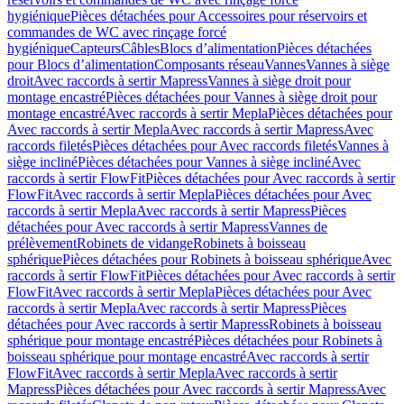
hygiénique
Pièces détachées pour Accessoires pour réservoirs et
commandes de WC avec rinçage forcé
hygiénique
Capteurs
Câbles
Blocs d’alimentation
Pièces détachées
pour Blocs d’alimentation
Composants réseau
Vannes
Vannes à siège
droit
Avec raccords à sertir Mapress
Vannes à siège droit pour
montage encastré
Pièces détachées pour Vannes à siège droit pour
montage encastré
Avec raccords à sertir Mepla
Pièces détachées pour
Avec raccords à sertir Mepla
Avec raccords à sertir Mapress
Avec
raccords filetés
Pièces détachées pour Avec raccords filetés
Vannes à
siège incliné
Pièces détachées pour Vannes à siège incliné
Avec
raccords à sertir FlowFit
Pièces détachées pour Avec raccords à sertir
FlowFit
Avec raccords à sertir Mepla
Pièces détachées pour Avec
raccords à sertir Mepla
Avec raccords à sertir Mapress
Pièces
détachées pour Avec raccords à sertir Mapress
Vannes de
prélèvement
Robinets de vidange
Robinets à boisseau
sphérique
Pièces détachées pour Robinets à boisseau sphérique
Avec
raccords à sertir FlowFit
Pièces détachées pour Avec raccords à sertir
FlowFit
Avec raccords à sertir Mepla
Pièces détachées pour Avec
raccords à sertir Mepla
Avec raccords à sertir Mapress
Pièces
détachées pour Avec raccords à sertir Mapress
Robinets à boisseau
sphérique pour montage encastré
Pièces détachées pour Robinets à
boisseau sphérique pour montage encastré
Avec raccords à sertir
FlowFit
Avec raccords à sertir Mepla
Avec raccords à sertir
Mapress
Pièces détachées pour Avec raccords à sertir Mapress
Avec