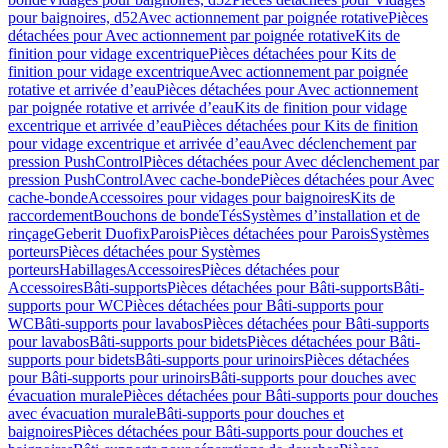
pour baignoires, d52
Avec actionnement par poignée rotative
Pièces
détachées pour Avec actionnement par poignée rotative
Kits de
finition pour vidage excentrique
Pièces détachées pour Kits de
finition pour vidage excentrique
Avec actionnement par poignée
rotative et arrivée d’eau
Pièces détachées pour Avec actionnement
par poignée rotative et arrivée d’eau
Kits de finition pour vidage
excentrique et arrivée d’eau
Pièces détachées pour Kits de finition
pour vidage excentrique et arrivée d’eau
Avec déclenchement par
pression PushControl
Pièces détachées pour Avec déclenchement par
pression PushControl
Avec cache-bonde
Pièces détachées pour Avec
cache-bonde
Accessoires pour vidages pour baignoires
Kits de
raccordement
Bouchons de bonde
Tés
Systèmes d’installation et de
rinçage
Geberit Duofix
Parois
Pièces détachées pour Parois
Systèmes
porteurs
Pièces détachées pour Systèmes
porteurs
Habillages
Accessoires
Pièces détachées pour
Accessoires
Bâti-supports
Pièces détachées pour Bâti-supports
Bâti-
supports pour WC
Pièces détachées pour Bâti-supports pour
WC
Bâti-supports pour lavabos
Pièces détachées pour Bâti-supports
pour lavabos
Bâti-supports pour bidets
Pièces détachées pour Bâti-
supports pour bidets
Bâti-supports pour urinoirs
Pièces détachées
pour Bâti-supports pour urinoirs
Bâti-supports pour douches avec
évacuation murale
Pièces détachées pour Bâti-supports pour douches
avec évacuation murale
Bâti-supports pour douches et
baignoires
Pièces détachées pour Bâti-supports pour douches et