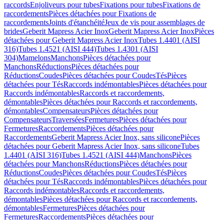
raccords
Enjoliveurs pour tubes
Fixations pour tubes
Fixations de
raccordements
Pièces détachées pour Fixations de
raccordements
Joints d'étanchéité
Jeux de vis pour assemblages de
brides
Geberit Mapress Acier Inox
Geberit Mapress Acier Inox
Pièces
détachées pour Geberit Mapress Acier Inox
Tubes 1.4401 (AISI
316)
Tubes 1.4521 (AISI 444)
Tubes 1.4301 (AISI
304)
Mamelons
Manchons
Pièces détachées pour
Manchons
Réductions
Pièces détachées pour
Réductions
Coudes
Pièces détachées pour Coudes
Tés
Pièces
détachées pour Tés
Raccords indémontables
Pièces détachées pour
Raccords indémontables
Raccords et raccordements,
démontables
Pièces détachées pour Raccords et raccordements,
démontables
Compensateurs
Pièces détachées pour
Compensateurs
Traversées
Fermetures
Pièces détachées pour
Fermetures
Raccordements
Pièces détachées pour
Raccordements
Geberit Mapress Acier Inox, sans silicone
Pièces
détachées pour Geberit Mapress Acier Inox, sans silicone
Tubes
1.4401 (AISI 316)
Tubes 1.4521 (AISI 444)
Manchons
Pièces
détachées pour Manchons
Réductions
Pièces détachées pour
Réductions
Coudes
Pièces détachées pour Coudes
Tés
Pièces
détachées pour Tés
Raccords indémontables
Pièces détachées pour
Raccords indémontables
Raccords et raccordements,
démontables
Pièces détachées pour Raccords et raccordements,
démontables
Fermetures
Pièces détachées pour
Fermetures
Raccordements
Pièces détachées pour