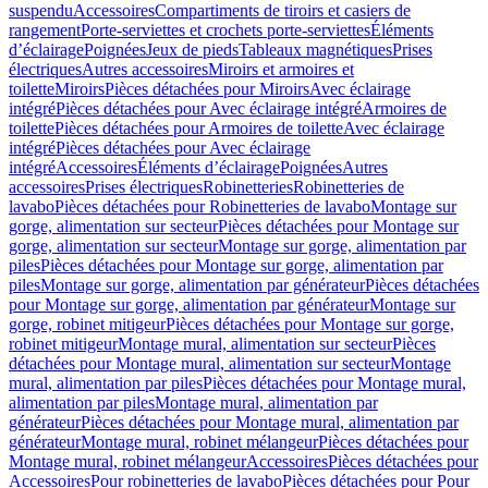
suspendu
Accessoires
Compartiments de tiroirs et casiers de
rangement
Porte-serviettes et crochets porte-serviettes
Éléments
d’éclairage
Poignées
Jeux de pieds
Tableaux magnétiques
Prises
électriques
Autres accessoires
Miroirs et armoires et
toilette
Miroirs
Pièces détachées pour Miroirs
Avec éclairage
intégré
Pièces détachées pour Avec éclairage intégré
Armoires de
toilette
Pièces détachées pour Armoires de toilette
Avec éclairage
intégré
Pièces détachées pour Avec éclairage
intégré
Accessoires
Éléments d’éclairage
Poignées
Autres
accessoires
Prises électriques
Robinetteries
Robinetteries de
lavabo
Pièces détachées pour Robinetteries de lavabo
Montage sur
gorge, alimentation sur secteur
Pièces détachées pour Montage sur
gorge, alimentation sur secteur
Montage sur gorge, alimentation par
piles
Pièces détachées pour Montage sur gorge, alimentation par
piles
Montage sur gorge, alimentation par générateur
Pièces détachées
pour Montage sur gorge, alimentation par générateur
Montage sur
gorge, robinet mitigeur
Pièces détachées pour Montage sur gorge,
robinet mitigeur
Montage mural, alimentation sur secteur
Pièces
détachées pour Montage mural, alimentation sur secteur
Montage
mural, alimentation par piles
Pièces détachées pour Montage mural,
alimentation par piles
Montage mural, alimentation par
générateur
Pièces détachées pour Montage mural, alimentation par
générateur
Montage mural, robinet mélangeur
Pièces détachées pour
Montage mural, robinet mélangeur
Accessoires
Pièces détachées pour
Accessoires
Pour robinetteries de lavabo
Pièces détachées pour Pour