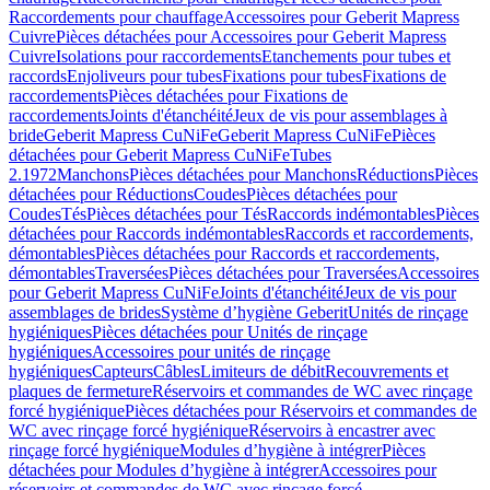
Raccordements pour chauffage
Accessoires pour Geberit Mapress
Cuivre
Pièces détachées pour Accessoires pour Geberit Mapress
Cuivre
Isolations pour raccordements
Etanchements pour tubes et
raccords
Enjoliveurs pour tubes
Fixations pour tubes
Fixations de
raccordements
Pièces détachées pour Fixations de
raccordements
Joints d'étanchéité
Jeux de vis pour assemblages à
bride
Geberit Mapress CuNiFe
Geberit Mapress CuNiFe
Pièces
détachées pour Geberit Mapress CuNiFe
Tubes
2.1972
Manchons
Pièces détachées pour Manchons
Réductions
Pièces
détachées pour Réductions
Coudes
Pièces détachées pour
Coudes
Tés
Pièces détachées pour Tés
Raccords indémontables
Pièces
détachées pour Raccords indémontables
Raccords et raccordements,
démontables
Pièces détachées pour Raccords et raccordements,
démontables
Traversées
Pièces détachées pour Traversées
Accessoires
pour Geberit Mapress CuNiFe
Joints d'étanchéité
Jeux de vis pour
assemblages de brides
Système d’hygiène Geberit
Unités de rinçage
hygiéniques
Pièces détachées pour Unités de rinçage
hygiéniques
Accessoires pour unités de rinçage
hygiéniques
Capteurs
Câbles
Limiteurs de débit
Recouvrements et
plaques de fermeture
Réservoirs et commandes de WC avec rinçage
forcé hygiénique
Pièces détachées pour Réservoirs et commandes de
WC avec rinçage forcé hygiénique
Réservoirs à encastrer avec
rinçage forcé hygiénique
Modules d’hygiène à intégrer
Pièces
détachées pour Modules d’hygiène à intégrer
Accessoires pour
réservoirs et commandes de WC avec rinçage forcé