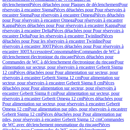
déclenchement
Pièces détachées pour Plaques de déclenchement
Pour
réservoirs à encastrer Sigma
Pièces détachées pour Pour réservoirs à
encastrer Sigma
Pour réservoirs à encastrer Omega
Pièces détachées
pour Pour réservoirs à encastrer Omega
Pour réservoirs à encastrer
Kappa
Pièces détachées pour Pour réservoirs à encastrer Kappa
Pour
réservoirs à encastrer Delta
Pièces détachées pour Pour réservoirs à
encastrer Delta
Pour les réservoirs à encastrer Twinline
Pièces
détachées pour Pour les réservoirs à encastrer Twinline
Pour
réservoirs à encastrer 300T
Pièces détachées pour Pour réservoirs à
encastrer 300T
Accessoires
Consommables
Commandes de WC à
déclenchement électronique du rinçage
Pièces détachées pour
Commandes de WC à déclenchement électronique du rinçage
Pour
alimentation sur secteur, pour réservoirs à encastrer Geberit Sigma
12 cm
Pièces détachées pour Pour alimentation sur secteur, pour
réservoirs à encastrer Geberit Sigma 12 cm
Pour alimentation sur
secteur, pour réservoirs à encastrer Geberit Sigma 8 cm
Pièces
détachées pour Pour alimentation sur secteur, pour réservoirs à
encastrer Geberit Sigma 8 cm
Pour alimentation sur secteur, pour
réservoirs à encastrer Geberit Omega 12 cm
Pièces détachées pour
Pour alimentation sur secteur, pour réservoirs à encastrer Geberit
Omega 12 cm
Pour alimentation par piles, pour réservoirs à encastrer
Geberit Sigma 12 cm
Pièces détachées pour Pour alimentation par
piles, pour réservoirs à encastrer Geberit Sigma 12 cm
Commandes
de WC avec déclenchement pneumatique du rinçage
Pièces
détachées pour Commandes de WC avec déclenchement