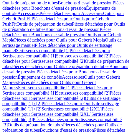
Outils de préparation de tubes
Bouchons d’essai de pression
Pièces
détachées pour Bouchons d’essai de pression
Équipements de
contrôle
Accessoires
Pièces détachées pour Accessoires
Outils pour
Geberit PushFit
Pièces détachées pour Outils pour Geberit
PushFit
Outils de préparation de tubes
Pièces détachées pour Outils
de préparation de tubes
Bouchons d'essai de pression
Pièces
détachées pour Bouchons d'essai de pression
Outils pour Geberit
Mepla
Pièces détachées pour Outils pour Geberit Mepla
Outils de
sertissage manuel
Pièces détachées pour Outils de sertissage
manuel
Sertisseuses compatibilité [1]
Pièces détachées pour
Sertisseuses compatibilité [1]
Sertisseuses compatibilité [2]
Pièces
détachées pour Sertisseuses compatibilité [2]
Outils de préparation de
tubes
Pièces détachées pour Outils de préparation de tubes
Bouchons
d'essai de pression
Pièces détachées pour Bouchons d'essai de
pression
Équipement de contrôle
Accessoires
Outils pour Geberit
Mapress
Pièces détachées pour Outils pour Geberit
Mapress
Sertisseuses compatibilité [1]
Pièces détachées pour
Sertisseuses compatibilité [1]
Sertisseuses compatibilité [2]
Pièces
détachées pour Sertisseuses compatibilité [2]
Outils de sertissage
compatibilité [1] / [2]
Pièces détachées pour Outils de sertissage
compatibilité [1] / [2]
Sertisseuses compatibilité [2XL]
Pièces
détachées pour Sertisseuses compatibilité [2XL]
Sertisseuses
compatibilité [3]
Pièces détachées pour Sertisseuses compatibilité
[3]
Outils de préparation de tubes
Pièces détachées pour Outils de
préparation de tubes
Bouchons d'essai de pression
Pièces détachées