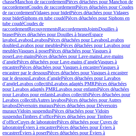
chasse
Manchon de raccordement
Pièces détachées pour Manchon de
raccordement
Coudes de raccordement
Pièces détachées pour Coudes
de raccordement
Vidages pour bidet
Pièces détachées pour Vidages
pour bidet
Siphons en tube coudé
Pièces détachées pour Siphons en
tube coudé
Coudes de
raccordement
Recouvrements
Raccordements
Joints
Douilles à
braser
Pièces détachées pour Douilles à braser
Espace
lavabo
Lavabos
Lavabos
Pièces détachées pour Lavabos
Lavabos
doubles
Lavabos pour meubles
Pièces détachées pour Lavabos pour
meubles
Vasques à poser
Pièces détachées pour Vasques à
poser
Lave-mains
Pièces détachées pour Lave-mains
Lave-mains
d’angle
Pièces détachées pour Lave-mains d’angle
Vasques à
encastrer
Pièces détachées pour Vasques à encastrer
Vasques à
encastrer par le dessous
Pièces détachées pour Vasques à encastrer
par le dessous
Lavabos d’angle
Pièces détachées pour Lavabos
d’angle
Lavabos collectifs
Lavabos adaptés PMR
Pièces détachées
pour Lavabos adaptés PMR
Lavabos pour enfants
Pièces détachées
pour Lavabos pour enfants
Lavabos collectifs
Pièces détachées pour
Lavabos collectifs
Autres lavabos
Pièces détachées pour Autres
lavabos
Déversoirs muraux
Pièces détachées pour Déversoirs
muraux
Vidoirs suspendus
Pièces détachées pour Vidoirs
suspendus
Timbres dʼoffice
Pièces détachées pour Timbres
dʼoffice
Cuves de laboratoire
Pièces détachées pour Cuves de
laboratoire
Éviers à encastrer
Pièces détachées pour Éviers à
encastrer
Éviers à poser
Pièces détachées pour Éviers à