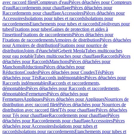
avec raccord fileté
Compteurs d'eau
Pièces détachées pour Compteurs
d'eau
Raccordements pour chauffage
Pièces détachées pour
Raccordements pour chauffage
Accessoires
Pièces détachées pour
Accessoires
Isolations pour tubes et raccords
Isolations pour
raccordements
Etanchements pour tubes et raccords
Enjoliveurs pour
tubes
Fixations pour tubes
Gaines de protection et aides à
l'insertion
Fixations de raccordements
Pièces détachées pour
Fixations de raccordements
Armoires de distribution
Pièces détachées
pour Armoires de distribution
Fixations pour nourrice de
distribution
Joints d'étanchéité
Geberit Mepla
Tubes multicouches
pour eau potable
Tubes multicouches pour chauffage
Raccords
Pièces
détachées pour Raccords
Manchons
Pièces détachées pour
Manchons
Réductions
Pièces détachées pour
Réductions
Coudes
Pièces détachées pour Coudes
Tés
Pièces
détachées pour Tés
Raccords indémontables
Pièces détachées pour
Raccords indémontables
Raccords et raccordements,
démontables
Pièces détachées pour Raccords et raccordements,
démontables
Fermetures
Pièces détachées pour
Fermetures
Appliques
Pièces détachées pour Appliques
Nourrices de
distribution avec raccord fileté
Pièces détachées pour Nourrices de
distribution avec raccord fileté
Tés pour chauffage
Pièces détachées
pour Tés pour chauffage
Raccordements pour chauffage
Pièces
détachées pour Raccordements pour chauffage
Accessoires
Pièces
détachées pour Accessoires
Isolations pour tubes et
raccords
Isolations pour raccordements
Etanchements pour tubes et