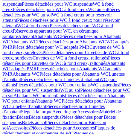
suspendus
Pièces détachées pour WC suspendus
WC à fond
creux
Pièces détachées pour WC à fond creux
WC au sol
Pièces
détachées pour WC au sol
WC à fond creux pour réservoir
attenant
Pièces détachées pour WC à fond creux pour réservoir
attenant
WC à fond creux
Pièces détachées pour WC à fond
creux
Réservoirs apparents pour WC, en céramique
sanitaire
Attenant
Abattants WC
Pièces détachées pour Abattants
WC
Abattants WC
Pièces détachées pour Abattants WC
WC adaptés
PMR
Pièces détachées pour WC adaptés PMR
Cuvettes de WC à
fond creux, surélevés
Pièces détachées pour Cuvettes de WC à fond
creux, surélevés
Cuvettes de WC à fond creux, rallongés
Pièces
détachées pour Cuvettes de WC à fond creux, rallongés
Abattants
WC adaptés PMR
Pièces détachées pour Abattants WC adaptés
PMR
Abattants WC
Pièces détachées pour Abattants WC
Lunettes
d’abattant
Pièces détachées pour Lunettes d’abattant
WC pour
enfants
Pièces détachées pour WC pour enfants
WC suspendus
Pièces
détachées pour WC suspendus
WC au sol
Pièces détachées pour WC
au sol
Abattants WC pour enfants
Pièces détachées pour Abattants
WC pour enfants
Abattants WC
Pièces détachées pour Abattants
WC
Lunettes d’abattant
Pièces détachées pour Lunettes
d’abattant
Siège à la turque
Avec rinçage
Accessoires
Matériel de
fixation
Bidets
Bidets suspendus
Pièces détachées pour Bidets
suspendus
Bidets au sol
Pièces détachées pour Bidets au
sol
Accessoires
Pièces détachées pour Accessoires
Plaques de
déclenchement et commandes de WC
Plaques de