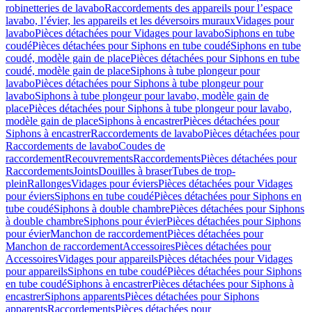
robinetteries de lavabo
Raccordements des appareils pour l’espace
lavabo, l’évier, les appareils et les déversoirs muraux
Vidages pour
lavabo
Pièces détachées pour Vidages pour lavabo
Siphons en tube
coudé
Pièces détachées pour Siphons en tube coudé
Siphons en tube
coudé, modèle gain de place
Pièces détachées pour Siphons en tube
coudé, modèle gain de place
Siphons à tube plongeur pour
lavabo
Pièces détachées pour Siphons à tube plongeur pour
lavabo
Siphons à tube plongeur pour lavabo, modèle gain de
place
Pièces détachées pour Siphons à tube plongeur pour lavabo,
modèle gain de place
Siphons à encastrer
Pièces détachées pour
Siphons à encastrer
Raccordements de lavabo
Pièces détachées pour
Raccordements de lavabo
Coudes de
raccordement
Recouvrements
Raccordements
Pièces détachées pour
Raccordements
Joints
Douilles à braser
Tubes de trop-
plein
Rallonges
Vidages pour éviers
Pièces détachées pour Vidages
pour éviers
Siphons en tube coudé
Pièces détachées pour Siphons en
tube coudé
Siphons à double chambre
Pièces détachées pour Siphons
à double chambre
Siphons pour évier
Pièces détachées pour Siphons
pour évier
Manchon de raccordement
Pièces détachées pour
Manchon de raccordement
Accessoires
Pièces détachées pour
Accessoires
Vidages pour appareils
Pièces détachées pour Vidages
pour appareils
Siphons en tube coudé
Pièces détachées pour Siphons
en tube coudé
Siphons à encastrer
Pièces détachées pour Siphons à
encastrer
Siphons apparents
Pièces détachées pour Siphons
apparents
Raccordements
Pièces détachées pour