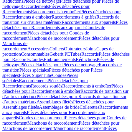
Réductions
Pièces de nettoyage
Pièces détachées pour Pièces de
nettoyage
Raccordements
Pièces détachées pour
Raccordements
Raccordements à emboîter
Pièces détachées pour
Raccordements à emboîter
Raccordements à griffes
Raccords de
transition sur d’autres matériaux
Raccordements aux appareils
Pièces
détachées pour Raccordements aux appareils
Coudes de
raccordement
Pièces détachées pour Coudes de
raccordement
Manchons de raccordement
Pièces détachées pour
Manchons de
raccordement
Accessoires
Colliers
Obturateurs
Joints
Capes de
protection
Consommables
Geberit PE
Tubes
Raccords
Pièces détachées
pour Raccords
Coudes
Embranchements
Réductions
Pièces de
nettoyage
Pièces détachées pour Pièces de nettoyage
Raccords de
transition
Pièces spéciales
Pièces détachées pour Pièces
spéciales
Pièces SuperTube
Coudes
Pièces
spéciales
Raccordements
Pièces détachées pour
Raccordements
Raccords soudés
Raccordements à emboîter
Pièces
détachées pour Raccordements à emboîter
Raccords de transition sur
d’autres matériaux
Pièces détachées pour Raccords de transition sur
d’autres matériaux
Assemblages filetés
Pièces détachées pour
Assemblages filetés
Assemblages de bride
Collerettes
Raccordements
aux appareils
Pièces détachées pour Raccordements aux
appareils
Coudes de raccordement
Pièces détachées pour Coudes de
raccordement
Manchons de raccordement
Pièces détachées pour
Manchons de raccordement
Manchons de raccordement
Pièces