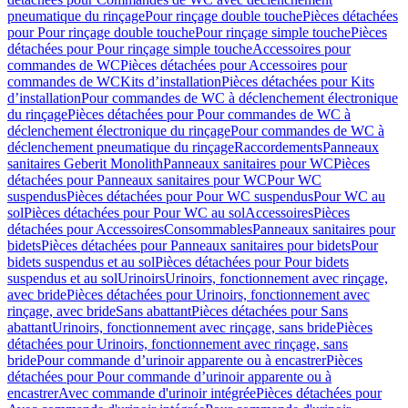
pneumatique du rinçage
Pour rinçage double touche
Pièces détachées
pour Pour rinçage double touche
Pour rinçage simple touche
Pièces
détachées pour Pour rinçage simple touche
Accessoires pour
commandes de WC
Pièces détachées pour Accessoires pour
commandes de WC
Kits d’installation
Pièces détachées pour Kits
d’installation
Pour commandes de WC à déclenchement électronique
du rinçage
Pièces détachées pour Pour commandes de WC à
déclenchement électronique du rinçage
Pour commandes de WC à
déclenchement pneumatique du rinçage
Raccordements
Panneaux
sanitaires Geberit Monolith
Panneaux sanitaires pour WC
Pièces
détachées pour Panneaux sanitaires pour WC
Pour WC
suspendus
Pièces détachées pour Pour WC suspendus
Pour WC au
sol
Pièces détachées pour Pour WC au sol
Accessoires
Pièces
détachées pour Accessoires
Consommables
Panneaux sanitaires pour
bidets
Pièces détachées pour Panneaux sanitaires pour bidets
Pour
bidets suspendus et au sol
Pièces détachées pour Pour bidets
suspendus et au sol
Urinoirs
Urinoirs, fonctionnement avec rinçage,
avec bride
Pièces détachées pour Urinoirs, fonctionnement avec
rinçage, avec bride
Sans abattant
Pièces détachées pour Sans
abattant
Urinoirs, fonctionnement avec rinçage, sans bride
Pièces
détachées pour Urinoirs, fonctionnement avec rinçage, sans
bride
Pour commande d’urinoir apparente ou à encastrer
Pièces
détachées pour Pour commande d’urinoir apparente ou à
encastrer
Avec commande d'urinoir intégrée
Pièces détachées pour