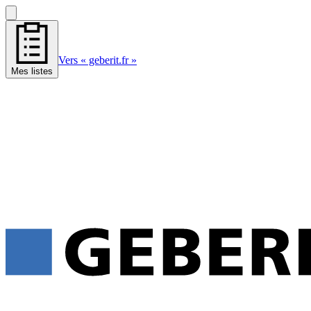
Vers « geberit.fr »
Mes listes