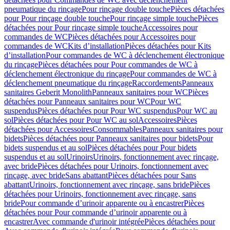
pneumatique du rinçage
Pour rinçage double touche
Pièces détachées
pour Pour rinçage double touche
Pour rinçage simple touche
Pièces
détachées pour Pour rinçage simple touche
Accessoires pour
commandes de WC
Pièces détachées pour Accessoires pour
commandes de WC
Kits d’installation
Pièces détachées pour Kits
d’installation
Pour commandes de WC à déclenchement électronique
du rinçage
Pièces détachées pour Pour commandes de WC à
déclenchement électronique du rinçage
Pour commandes de WC à
déclenchement pneumatique du rinçage
Raccordements
Panneaux
sanitaires Geberit Monolith
Panneaux sanitaires pour WC
Pièces
détachées pour Panneaux sanitaires pour WC
Pour WC
suspendus
Pièces détachées pour Pour WC suspendus
Pour WC au
sol
Pièces détachées pour Pour WC au sol
Accessoires
Pièces
détachées pour Accessoires
Consommables
Panneaux sanitaires pour
bidets
Pièces détachées pour Panneaux sanitaires pour bidets
Pour
bidets suspendus et au sol
Pièces détachées pour Pour bidets
suspendus et au sol
Urinoirs
Urinoirs, fonctionnement avec rinçage,
avec bride
Pièces détachées pour Urinoirs, fonctionnement avec
rinçage, avec bride
Sans abattant
Pièces détachées pour Sans
abattant
Urinoirs, fonctionnement avec rinçage, sans bride
Pièces
détachées pour Urinoirs, fonctionnement avec rinçage, sans
bride
Pour commande d’urinoir apparente ou à encastrer
Pièces
détachées pour Pour commande d’urinoir apparente ou à
encastrer
Avec commande d'urinoir intégrée
Pièces détachées pour