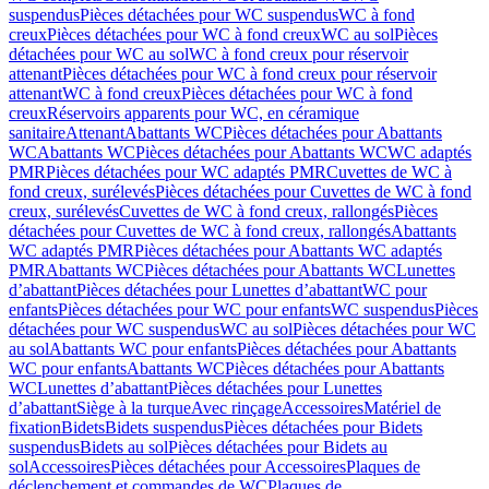
suspendus
Pièces détachées pour WC suspendus
WC à fond
creux
Pièces détachées pour WC à fond creux
WC au sol
Pièces
détachées pour WC au sol
WC à fond creux pour réservoir
attenant
Pièces détachées pour WC à fond creux pour réservoir
attenant
WC à fond creux
Pièces détachées pour WC à fond
creux
Réservoirs apparents pour WC, en céramique
sanitaire
Attenant
Abattants WC
Pièces détachées pour Abattants
WC
Abattants WC
Pièces détachées pour Abattants WC
WC adaptés
PMR
Pièces détachées pour WC adaptés PMR
Cuvettes de WC à
fond creux, surélevés
Pièces détachées pour Cuvettes de WC à fond
creux, surélevés
Cuvettes de WC à fond creux, rallongés
Pièces
détachées pour Cuvettes de WC à fond creux, rallongés
Abattants
WC adaptés PMR
Pièces détachées pour Abattants WC adaptés
PMR
Abattants WC
Pièces détachées pour Abattants WC
Lunettes
d’abattant
Pièces détachées pour Lunettes d’abattant
WC pour
enfants
Pièces détachées pour WC pour enfants
WC suspendus
Pièces
détachées pour WC suspendus
WC au sol
Pièces détachées pour WC
au sol
Abattants WC pour enfants
Pièces détachées pour Abattants
WC pour enfants
Abattants WC
Pièces détachées pour Abattants
WC
Lunettes d’abattant
Pièces détachées pour Lunettes
d’abattant
Siège à la turque
Avec rinçage
Accessoires
Matériel de
fixation
Bidets
Bidets suspendus
Pièces détachées pour Bidets
suspendus
Bidets au sol
Pièces détachées pour Bidets au
sol
Accessoires
Pièces détachées pour Accessoires
Plaques de
déclenchement et commandes de WC
Plaques de