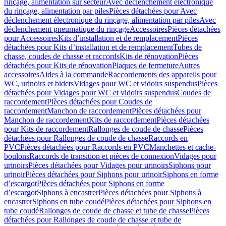
rinçage, alimentation sur secteur
Avec déclenchement électronique
du rinçage, alimentation par piles
Pièces détachées pour Avec
déclenchement électronique du rinçage, alimentation par piles
Avec
déclenchement pneumatique du rinçage
Accessoires
Pièces détachées
pour Accessoires
Kits d’installation et de remplacement
Pièces
détachées pour Kits d’installation et de remplacement
Tubes de
chasse, coudes de chasse et raccords
Kits de rénovation
Pièces
détachées pour Kits de rénovation
Plaques de fermeture
Autres
accessoires
Aides à la commande
Raccordements des appareils pour
WC, urinoirs et bidets
Vidages pour WC et vidoirs suspendus
Pièces
détachées pour Vidages pour WC et vidoirs suspendus
Coudes de
raccordement
Pièces détachées pour Coudes de
raccordement
Manchon de raccordement
Pièces détachées pour
Manchon de raccordement
Kits de raccordement
Pièces détachées
pour Kits de raccordement
Rallonges de coude de chasse
Pièces
détachées pour Rallonges de coude de chasse
Raccords en
PVC
Pièces détachées pour Raccords en PVC
Manchettes et cache-
boulons
Raccords de transition et pièces de connexion
Vidages pour
urinoirs
Pièces détachées pour Vidages pour urinoirs
Siphons pour
urinoir
Pièces détachées pour Siphons pour urinoir
Siphons en forme
d’escargot
Pièces détachées pour Siphons en forme
d’escargot
Siphons à encastrer
Pièces détachées pour Siphons à
encastrer
Siphons en tube coudé
Pièces détachées pour Siphons en
tube coudé
Rallonges de coude de chasse et tube de chasse
Pièces
détachées pour Rallonges de coude de chasse et tube de