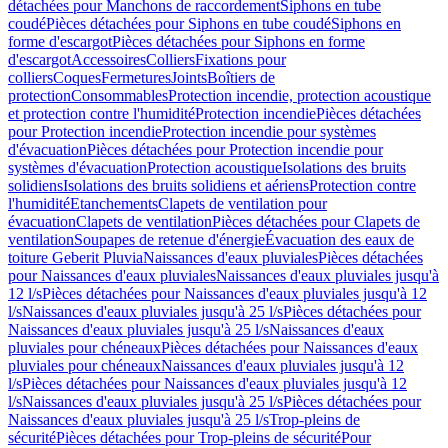
détachées pour Manchons de raccordement
Siphons en tube
coudé
Pièces détachées pour Siphons en tube coudé
Siphons en
forme d'escargot
Pièces détachées pour Siphons en forme
d'escargot
Accessoires
Colliers
Fixations pour
colliers
Coques
Fermetures
Joints
Boîtiers de
protection
Consommables
Protection incendie, protection acoustique
et protection contre l'humidité
Protection incendie
Pièces détachées
pour Protection incendie
Protection incendie pour systèmes
d'évacuation
Pièces détachées pour Protection incendie pour
systèmes d'évacuation
Protection acoustique
Isolations des bruits
solidiens
Isolations des bruits solidiens et aériens
Protection contre
l'humidité
Etanchements
Clapets de ventilation pour
évacuation
Clapets de ventilation
Pièces détachées pour Clapets de
ventilation
Soupapes de retenue d'énergie
Évacuation des eaux de
toiture Geberit Pluvia
Naissances d'eaux pluviales
Pièces détachées
pour Naissances d'eaux pluviales
Naissances d'eaux pluviales jusqu'à
12 l/s
Pièces détachées pour Naissances d'eaux pluviales jusqu'à 12
l/s
Naissances d'eaux pluviales jusqu'à 25 l/s
Pièces détachées pour
Naissances d'eaux pluviales jusqu'à 25 l/s
Naissances d'eaux
pluviales pour chéneaux
Pièces détachées pour Naissances d'eaux
pluviales pour chéneaux
Naissances d'eaux pluviales jusqu'à 12
l/s
Pièces détachées pour Naissances d'eaux pluviales jusqu'à 12
l/s
Naissances d'eaux pluviales jusqu'à 25 l/s
Pièces détachées pour
Naissances d'eaux pluviales jusqu'à 25 l/s
Trop-pleins de
sécurité
Pièces détachées pour Trop-pleins de sécurité
Pour