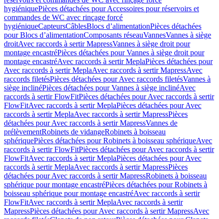
hygiénique
Pièces détachées pour Accessoires pour réservoirs et
commandes de WC avec rinçage forcé
hygiénique
Capteurs
Câbles
Blocs d’alimentation
Pièces détachées
pour Blocs d’alimentation
Composants réseau
Vannes
Vannes à siège
droit
Avec raccords à sertir Mapress
Vannes à siège droit pour
montage encastré
Pièces détachées pour Vannes à siège droit pour
montage encastré
Avec raccords à sertir Mepla
Pièces détachées pour
Avec raccords à sertir Mepla
Avec raccords à sertir Mapress
Avec
raccords filetés
Pièces détachées pour Avec raccords filetés
Vannes à
siège incliné
Pièces détachées pour Vannes à siège incliné
Avec
raccords à sertir FlowFit
Pièces détachées pour Avec raccords à sertir
FlowFit
Avec raccords à sertir Mepla
Pièces détachées pour Avec
raccords à sertir Mepla
Avec raccords à sertir Mapress
Pièces
détachées pour Avec raccords à sertir Mapress
Vannes de
prélèvement
Robinets de vidange
Robinets à boisseau
sphérique
Pièces détachées pour Robinets à boisseau sphérique
Avec
raccords à sertir FlowFit
Pièces détachées pour Avec raccords à sertir
FlowFit
Avec raccords à sertir Mepla
Pièces détachées pour Avec
raccords à sertir Mepla
Avec raccords à sertir Mapress
Pièces
détachées pour Avec raccords à sertir Mapress
Robinets à boisseau
sphérique pour montage encastré
Pièces détachées pour Robinets à
boisseau sphérique pour montage encastré
Avec raccords à sertir
FlowFit
Avec raccords à sertir Mepla
Avec raccords à sertir
Mapress
Pièces détachées pour Avec raccords à sertir Mapress
Avec