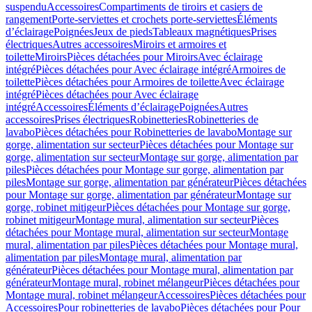
suspendu
Accessoires
Compartiments de tiroirs et casiers de
rangement
Porte-serviettes et crochets porte-serviettes
Éléments
d’éclairage
Poignées
Jeux de pieds
Tableaux magnétiques
Prises
électriques
Autres accessoires
Miroirs et armoires et
toilette
Miroirs
Pièces détachées pour Miroirs
Avec éclairage
intégré
Pièces détachées pour Avec éclairage intégré
Armoires de
toilette
Pièces détachées pour Armoires de toilette
Avec éclairage
intégré
Pièces détachées pour Avec éclairage
intégré
Accessoires
Éléments d’éclairage
Poignées
Autres
accessoires
Prises électriques
Robinetteries
Robinetteries de
lavabo
Pièces détachées pour Robinetteries de lavabo
Montage sur
gorge, alimentation sur secteur
Pièces détachées pour Montage sur
gorge, alimentation sur secteur
Montage sur gorge, alimentation par
piles
Pièces détachées pour Montage sur gorge, alimentation par
piles
Montage sur gorge, alimentation par générateur
Pièces détachées
pour Montage sur gorge, alimentation par générateur
Montage sur
gorge, robinet mitigeur
Pièces détachées pour Montage sur gorge,
robinet mitigeur
Montage mural, alimentation sur secteur
Pièces
détachées pour Montage mural, alimentation sur secteur
Montage
mural, alimentation par piles
Pièces détachées pour Montage mural,
alimentation par piles
Montage mural, alimentation par
générateur
Pièces détachées pour Montage mural, alimentation par
générateur
Montage mural, robinet mélangeur
Pièces détachées pour
Montage mural, robinet mélangeur
Accessoires
Pièces détachées pour
Accessoires
Pour robinetteries de lavabo
Pièces détachées pour Pour