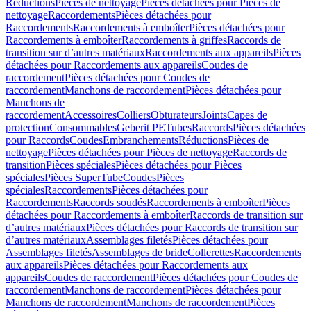
Réductions
Pièces de nettoyage
Pièces détachées pour Pièces de
nettoyage
Raccordements
Pièces détachées pour
Raccordements
Raccordements à emboîter
Pièces détachées pour
Raccordements à emboîter
Raccordements à griffes
Raccords de
transition sur d’autres matériaux
Raccordements aux appareils
Pièces
détachées pour Raccordements aux appareils
Coudes de
raccordement
Pièces détachées pour Coudes de
raccordement
Manchons de raccordement
Pièces détachées pour
Manchons de
raccordement
Accessoires
Colliers
Obturateurs
Joints
Capes de
protection
Consommables
Geberit PE
Tubes
Raccords
Pièces détachées
pour Raccords
Coudes
Embranchements
Réductions
Pièces de
nettoyage
Pièces détachées pour Pièces de nettoyage
Raccords de
transition
Pièces spéciales
Pièces détachées pour Pièces
spéciales
Pièces SuperTube
Coudes
Pièces
spéciales
Raccordements
Pièces détachées pour
Raccordements
Raccords soudés
Raccordements à emboîter
Pièces
détachées pour Raccordements à emboîter
Raccords de transition sur
d’autres matériaux
Pièces détachées pour Raccords de transition sur
d’autres matériaux
Assemblages filetés
Pièces détachées pour
Assemblages filetés
Assemblages de bride
Collerettes
Raccordements
aux appareils
Pièces détachées pour Raccordements aux
appareils
Coudes de raccordement
Pièces détachées pour Coudes de
raccordement
Manchons de raccordement
Pièces détachées pour
Manchons de raccordement
Manchons de raccordement
Pièces