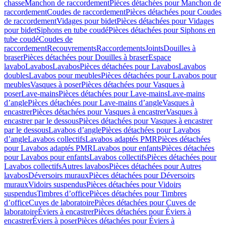
chasse
Manchon de raccordement
Pièces détachées pour Manchon de
raccordement
Coudes de raccordement
Pièces détachées pour Coudes
de raccordement
Vidages pour bidet
Pièces détachées pour Vidages
pour bidet
Siphons en tube coudé
Pièces détachées pour Siphons en
tube coudé
Coudes de
raccordement
Recouvrements
Raccordements
Joints
Douilles à
braser
Pièces détachées pour Douilles à braser
Espace
lavabo
Lavabos
Lavabos
Pièces détachées pour Lavabos
Lavabos
doubles
Lavabos pour meubles
Pièces détachées pour Lavabos pour
meubles
Vasques à poser
Pièces détachées pour Vasques à
poser
Lave-mains
Pièces détachées pour Lave-mains
Lave-mains
d’angle
Pièces détachées pour Lave-mains d’angle
Vasques à
encastrer
Pièces détachées pour Vasques à encastrer
Vasques à
encastrer par le dessous
Pièces détachées pour Vasques à encastrer
par le dessous
Lavabos d’angle
Pièces détachées pour Lavabos
d’angle
Lavabos collectifs
Lavabos adaptés PMR
Pièces détachées
pour Lavabos adaptés PMR
Lavabos pour enfants
Pièces détachées
pour Lavabos pour enfants
Lavabos collectifs
Pièces détachées pour
Lavabos collectifs
Autres lavabos
Pièces détachées pour Autres
lavabos
Déversoirs muraux
Pièces détachées pour Déversoirs
muraux
Vidoirs suspendus
Pièces détachées pour Vidoirs
suspendus
Timbres dʼoffice
Pièces détachées pour Timbres
dʼoffice
Cuves de laboratoire
Pièces détachées pour Cuves de
laboratoire
Éviers à encastrer
Pièces détachées pour Éviers à
encastrer
Éviers à poser
Pièces détachées pour Éviers à