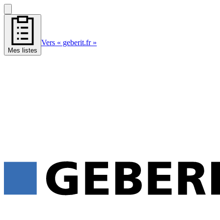
Vers « geberit.fr »
Mes listes