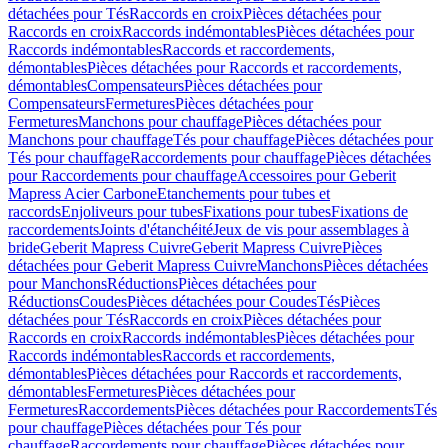
détachées pour Tés
Raccords en croix
Pièces détachées pour
Raccords en croix
Raccords indémontables
Pièces détachées pour
Raccords indémontables
Raccords et raccordements,
démontables
Pièces détachées pour Raccords et raccordements,
démontables
Compensateurs
Pièces détachées pour
Compensateurs
Fermetures
Pièces détachées pour
Fermetures
Manchons pour chauffage
Pièces détachées pour
Manchons pour chauffage
Tés pour chauffage
Pièces détachées pour
Tés pour chauffage
Raccordements pour chauffage
Pièces détachées
pour Raccordements pour chauffage
Accessoires pour Geberit
Mapress Acier Carbone
Etanchements pour tubes et
raccords
Enjoliveurs pour tubes
Fixations pour tubes
Fixations de
raccordements
Joints d'étanchéité
Jeux de vis pour assemblages à
bride
Geberit Mapress Cuivre
Geberit Mapress Cuivre
Pièces
détachées pour Geberit Mapress Cuivre
Manchons
Pièces détachées
pour Manchons
Réductions
Pièces détachées pour
Réductions
Coudes
Pièces détachées pour Coudes
Tés
Pièces
détachées pour Tés
Raccords en croix
Pièces détachées pour
Raccords en croix
Raccords indémontables
Pièces détachées pour
Raccords indémontables
Raccords et raccordements,
démontables
Pièces détachées pour Raccords et raccordements,
démontables
Fermetures
Pièces détachées pour
Fermetures
Raccordements
Pièces détachées pour Raccordements
Tés
pour chauffage
Pièces détachées pour Tés pour
chauffage
Raccordements pour chauffage
Pièces détachées pour