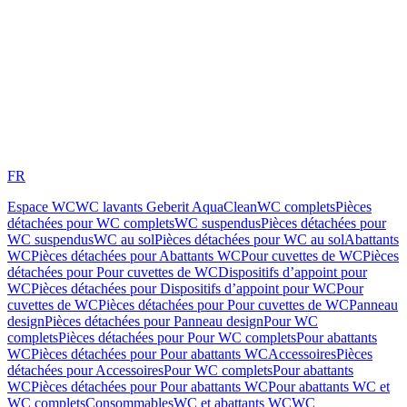
FR
Espace WC
WC lavants Geberit AquaClean
WC complets
Pièces
détachées pour WC complets
WC suspendus
Pièces détachées pour
WC suspendus
WC au sol
Pièces détachées pour WC au sol
Abattants
WC
Pièces détachées pour Abattants WC
Pour cuvettes de WC
Pièces
détachées pour Pour cuvettes de WC
Dispositifs d’appoint pour
WC
Pièces détachées pour Dispositifs d’appoint pour WC
Pour
cuvettes de WC
Pièces détachées pour Pour cuvettes de WC
Panneau
design
Pièces détachées pour Panneau design
Pour WC
complets
Pièces détachées pour Pour WC complets
Pour abattants
WC
Pièces détachées pour Pour abattants WC
Accessoires
Pièces
détachées pour Accessoires
Pour WC complets
Pour abattants
WC
Pièces détachées pour Pour abattants WC
Pour abattants WC et
WC complets
Consommables
WC et abattants WC
WC