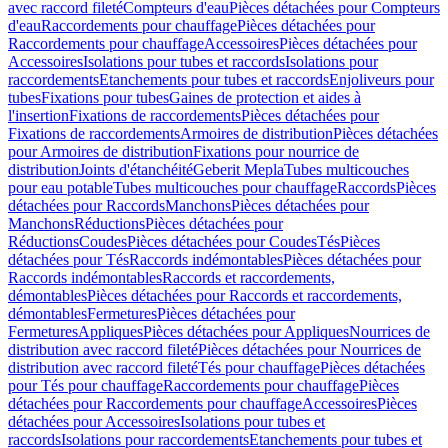
avec raccord fileté
Compteurs d'eau
Pièces détachées pour Compteurs
d'eau
Raccordements pour chauffage
Pièces détachées pour
Raccordements pour chauffage
Accessoires
Pièces détachées pour
Accessoires
Isolations pour tubes et raccords
Isolations pour
raccordements
Etanchements pour tubes et raccords
Enjoliveurs pour
tubes
Fixations pour tubes
Gaines de protection et aides à
l'insertion
Fixations de raccordements
Pièces détachées pour
Fixations de raccordements
Armoires de distribution
Pièces détachées
pour Armoires de distribution
Fixations pour nourrice de
distribution
Joints d'étanchéité
Geberit Mepla
Tubes multicouches
pour eau potable
Tubes multicouches pour chauffage
Raccords
Pièces
détachées pour Raccords
Manchons
Pièces détachées pour
Manchons
Réductions
Pièces détachées pour
Réductions
Coudes
Pièces détachées pour Coudes
Tés
Pièces
détachées pour Tés
Raccords indémontables
Pièces détachées pour
Raccords indémontables
Raccords et raccordements,
démontables
Pièces détachées pour Raccords et raccordements,
démontables
Fermetures
Pièces détachées pour
Fermetures
Appliques
Pièces détachées pour Appliques
Nourrices de
distribution avec raccord fileté
Pièces détachées pour Nourrices de
distribution avec raccord fileté
Tés pour chauffage
Pièces détachées
pour Tés pour chauffage
Raccordements pour chauffage
Pièces
détachées pour Raccordements pour chauffage
Accessoires
Pièces
détachées pour Accessoires
Isolations pour tubes et
raccords
Isolations pour raccordements
Etanchements pour tubes et