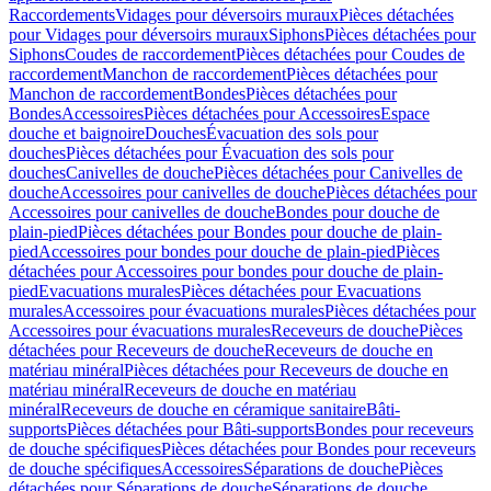
Raccordements
Vidages pour déversoirs muraux
Pièces détachées
pour Vidages pour déversoirs muraux
Siphons
Pièces détachées pour
Siphons
Coudes de raccordement
Pièces détachées pour Coudes de
raccordement
Manchon de raccordement
Pièces détachées pour
Manchon de raccordement
Bondes
Pièces détachées pour
Bondes
Accessoires
Pièces détachées pour Accessoires
Espace
douche et baignoire
Douches
Évacuation des sols pour
douches
Pièces détachées pour Évacuation des sols pour
douches
Canivelles de douche
Pièces détachées pour Canivelles de
douche
Accessoires pour canivelles de douche
Pièces détachées pour
Accessoires pour canivelles de douche
Bondes pour douche de
plain-pied
Pièces détachées pour Bondes pour douche de plain-
pied
Accessoires pour bondes pour douche de plain-pied
Pièces
détachées pour Accessoires pour bondes pour douche de plain-
pied
Evacuations murales
Pièces détachées pour Evacuations
murales
Accessoires pour évacuations murales
Pièces détachées pour
Accessoires pour évacuations murales
Receveurs de douche
Pièces
détachées pour Receveurs de douche
Receveurs de douche en
matériau minéral
Pièces détachées pour Receveurs de douche en
matériau minéral
Receveurs de douche en matériau
minéral
Receveurs de douche en céramique sanitaire
Bâti-
supports
Pièces détachées pour Bâti-supports
Bondes pour receveurs
de douche spécifiques
Pièces détachées pour Bondes pour receveurs
de douche spécifiques
Accessoires
Séparations de douche
Pièces
détachées pour Séparations de douche
Séparations de douche