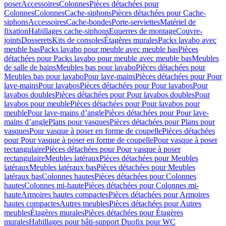
poser
Accessoires
Colonnes
Pièces détachées pour
Colonnes
Colonnes
Cache-siphons
Pièces détachées pour Cache-
siphons
Accessoires
Cache-bondes
Porte-serviettes
Matériel de
fixation
Habillages cache-siphons
Equerres de montage
Couvre-
joints
Dosserets
Kits de consoles
Étagères murales
Packs lavabo avec
meuble bas
Packs lavabo pour meuble avec meuble bas
Pièces
détachées pour Packs lavabo pour meuble avec meuble bas
Meubles
de salle de bains
Meubles bas pour lavabo
Pièces détachées pour
Meubles bas pour lavabo
Pour lave-mains
Pièces détachées pour Pour
lave-mains
Pour lavabos
Pièces détachées pour Pour lavabos
Pour
lavabos doubles
Pièces détachées pour Pour lavabos doubles
Pour
lavabos pour meuble
Pièces détachées pour Pour lavabos pour
meuble
Pour lave-mains d’angle
Pièces détachées pour Pour lave-
mains d’angle
Plans pour vasques
Pièces détachées pour Plans pour
vasques
Pour vasque à poser en forme de coupelle
Pièces détachées
pour Pour vasque à poser en forme de coupelle
Pour vasque à poser
rectangulaire
Pièces détachées pour Pour vasque à poser
rectangulaire
Meubles latéraux
Pièces détachées pour Meubles
latéraux
Meubles latéraux bas
Pièces détachées pour Meubles
latéraux bas
Colonnes hautes
Pièces détachées pour Colonnes
hautes
Colonnes mi-haute
Pièces détachées pour Colonnes mi-
haute
Armoires hautes compactes
Pièces détachées pour Armoires
hautes compactes
Autres meubles
Pièces détachées pour Autres
meubles
Étagères murales
Pièces détachées pour Étagères
murales
Habillages pour bâti-support Duofix pour WC