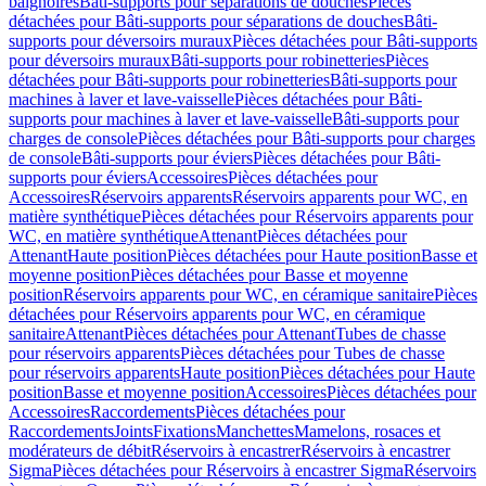
baignoires
Bâti-supports pour séparations de douches
Pièces
détachées pour Bâti-supports pour séparations de douches
Bâti-
supports pour déversoirs muraux
Pièces détachées pour Bâti-supports
pour déversoirs muraux
Bâti-supports pour robinetteries
Pièces
détachées pour Bâti-supports pour robinetteries
Bâti-supports pour
machines à laver et lave-vaisselle
Pièces détachées pour Bâti-
supports pour machines à laver et lave-vaisselle
Bâti-supports pour
charges de console
Pièces détachées pour Bâti-supports pour charges
de console
Bâti-supports pour éviers
Pièces détachées pour Bâti-
supports pour éviers
Accessoires
Pièces détachées pour
Accessoires
Réservoirs apparents
Réservoirs apparents pour WC, en
matière synthétique
Pièces détachées pour Réservoirs apparents pour
WC, en matière synthétique
Attenant
Pièces détachées pour
Attenant
Haute position
Pièces détachées pour Haute position
Basse et
moyenne position
Pièces détachées pour Basse et moyenne
position
Réservoirs apparents pour WC, en céramique sanitaire
Pièces
détachées pour Réservoirs apparents pour WC, en céramique
sanitaire
Attenant
Pièces détachées pour Attenant
Tubes de chasse
pour réservoirs apparents
Pièces détachées pour Tubes de chasse
pour réservoirs apparents
Haute position
Pièces détachées pour Haute
position
Basse et moyenne position
Accessoires
Pièces détachées pour
Accessoires
Raccordements
Pièces détachées pour
Raccordements
Joints
Fixations
Manchettes
Mamelons, rosaces et
modérateurs de débit
Réservoirs à encastrer
Réservoirs à encastrer
Sigma
Pièces détachées pour Réservoirs à encastrer Sigma
Réservoirs