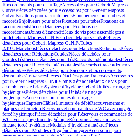
Raccordements pour chauffage
Accessoires pour Geberit Mapress
Cuivre
Pièces détachées pour Accessoires pour Geberit Mapress
Cuivre
Isolations pour raccordements
Etanchements pour tubes et
raccords
Enjoliveurs pour tubes
Fixations pour tubes
Fixations de
raccordements
Pièces détachées pour Fixations de
raccordements
Joints d'étanchéité
Jeux de vis pour assemblages à
bride
Geberit Mapress CuNiFe
Geberit Mapress CuNiFe
Pièces
détachées pour Geberit Mapress CuNiFe
Tubes
2.1972
Manchons
Pièces détachées pour Manchons
Réductions
Pièces
détachées pour Réductions
Coudes
Pièces détachées pour
Coudes
Tés
Pièces détachées pour Tés
Raccords indémontables
Pièces
détachées pour Raccords indémontables
Raccords et raccordements,
démontables
Pièces détachées pour Raccords et raccordements,
démontables
Traversées
Pièces détachées pour Traversées
Accessoires
pour Geberit Mapress CuNiFe
Joints d'étanchéité
Jeux de vis pour
assemblages de brides
Système d’hygiène Geberit
Unités de rinçage
hygiéniques
Pièces détachées pour Unités de rinçage
hygiéniques
Accessoires pour unités de rinçage
hygiéniques
Capteurs
Câbles
Limiteurs de débit
Recouvrements et
plaques de fermeture
Réservoirs et commandes de WC avec rinçage
forcé hygiénique
Pièces détachées pour Réservoirs et commandes de
WC avec rinçage forcé hygiénique
Réservoirs à encastrer avec
rinçage forcé hygiénique
Modules d’hygiène à intégrer
Pièces
détachées pour Modules d’hygiène à intégrer
Accessoires pour
réservoirs et commandes de WC avec rinçage forcé