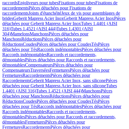
raccords
Enjoliveurs pour tubes
Fixations pour tubes
Fixations de
raccordements
Pièces détachées pour Fixations de
raccordements
Joints d'étanchéité
Jeux de vis pour assemblages de
brides
Geberit Mapress Acier Inox
Geberit Mapress Acier Inox
Pièces
détachées pour Geberit Mapress Acier Inox
Tubes 1.4401 (AISI
316)
Tubes 1.4521 (AISI 444)
Tubes 1.4301 (AISI
304)
Mamelons
Manchons
Pièces détachées pour
Manchons
Réductions
Pièces détachées pour
Réductions
Coudes
Pièces détachées pour Coudes
Tés
Pièces
détachées pour Tés
Raccords indémontables
Pièces détachées pour
Raccords indémontables
Raccords et raccordements,
démontables
Pièces détachées pour Raccords et raccordements,
démontables
Compensateurs
Pièces détachées pour
Compensateurs
Traversées
Fermetures
Pièces détachées pour
Fermetures
Raccordements
Pièces détachées pour
Raccordements
Geberit Mapress Acier Inox, sans silicone
Pièces
détachées pour Geberit Mapress Acier Inox, sans silicone
Tubes
1.4401 (AISI 316)
Tubes 1.4521 (AISI 444)
Manchons
Pièces
détachées pour Manchons
Réductions
Pièces détachées pour
Réductions
Coudes
Pièces détachées pour Coudes
Tés
Pièces
détachées pour Tés
Raccords indémontables
Pièces détachées pour
Raccords indémontables
Raccords et raccordements,
démontables
Pièces détachées pour Raccords et raccordements,
démontables
Fermetures
Pièces détachées pour
Fermetures
Raccordements
Pièces détachées pour