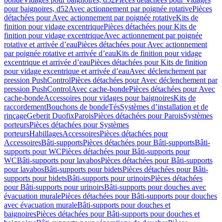
pour baignoires, d52
Avec actionnement par poignée rotative
Pièces
détachées pour Avec actionnement par poignée rotative
Kits de
finition pour vidage excentrique
Pièces détachées pour Kits de
finition pour vidage excentrique
Avec actionnement par poignée
rotative et arrivée d’eau
Pièces détachées pour Avec actionnement
par poignée rotative et arrivée d’eau
Kits de finition pour vidage
excentrique et arrivée d’eau
Pièces détachées pour Kits de finition
pour vidage excentrique et arrivée d’eau
Avec déclenchement par
pression PushControl
Pièces détachées pour Avec déclenchement par
pression PushControl
Avec cache-bonde
Pièces détachées pour Avec
cache-bonde
Accessoires pour vidages pour baignoires
Kits de
raccordement
Bouchons de bonde
Tés
Systèmes d’installation et de
rinçage
Geberit Duofix
Parois
Pièces détachées pour Parois
Systèmes
porteurs
Pièces détachées pour Systèmes
porteurs
Habillages
Accessoires
Pièces détachées pour
Accessoires
Bâti-supports
Pièces détachées pour Bâti-supports
Bâti-
supports pour WC
Pièces détachées pour Bâti-supports pour
WC
Bâti-supports pour lavabos
Pièces détachées pour Bâti-supports
pour lavabos
Bâti-supports pour bidets
Pièces détachées pour Bâti-
supports pour bidets
Bâti-supports pour urinoirs
Pièces détachées
pour Bâti-supports pour urinoirs
Bâti-supports pour douches avec
évacuation murale
Pièces détachées pour Bâti-supports pour douches
avec évacuation murale
Bâti-supports pour douches et
baignoires
Pièces détachées pour Bâti-supports pour douches et