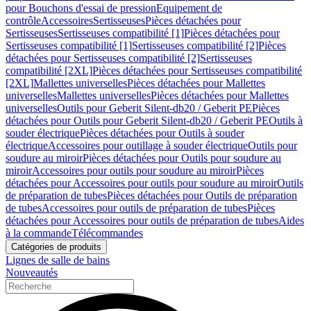
pour Bouchons d'essai de pression
Equipement de
contrôle
Accessoires
Sertisseuses
Pièces détachées pour
Sertisseuses
Sertisseuses compatibilité [1]
Pièces détachées pour
Sertisseuses compatibilité [1]
Sertisseuses compatibilité [2]
Pièces
détachées pour Sertisseuses compatibilité [2]
Sertisseuses
compatibilité [2XL]
Pièces détachées pour Sertisseuses compatibilité
[2XL]
Mallettes universelles
Pièces détachées pour Mallettes
universelles
Mallettes universelles
Pièces détachées pour Mallettes
universelles
Outils pour Geberit Silent-db20 / Geberit PE
Pièces
détachées pour Outils pour Geberit Silent-db20 / Geberit PE
Outils à
souder électrique
Pièces détachées pour Outils à souder
électrique
Accessoires pour outillage à souder électrique
Outils pour
soudure au miroir
Pièces détachées pour Outils pour soudure au
miroir
Accessoires pour outils pour soudure au miroir
Pièces
détachées pour Accessoires pour outils pour soudure au miroir
Outils
de préparation de tubes
Pièces détachées pour Outils de préparation
de tubes
Accessoires pour outils de préparation de tubes
Pièces
détachées pour Accessoires pour outils de préparation de tubes
Aides
à la commande
Télécommandes
Catégories de produits
Lignes de salle de bains
Nouveautés