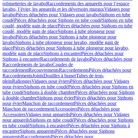
robinetteries de lavabo
Raccordements des appareils pour l’espace
lavabo, l’évier, les appareils et les déversoirs muraux
Vidages pour
lavabo
Pièces détachées pour Vidages pour lavabo
Siphons en tube
coudé
Pièces détachées pour Siphons en tube coudé
Siphons en tube
coudé, modèle gain de place
Pièces détachées pour Siphons en tube
coudé, modèle gain de place
Siphons à tube plongeur pour
lavabo
Pièces détachées pour Siphons à tube plongeur pour
lavabo
Siphons à tube plongeur pour lavabo, modèle gain de
place
Pièces détachées pour Siphons à tube plongeur pour lavabo,
modèle gain de place
Siphons à encastrer
Pièces détachées pour
Siphons à encastrer
Raccordements de lavabo
Pièces détachées pour
Raccordements de lavabo
Coudes de
raccordement
Recouvrements
Raccordements
Pièces détachées pour
Raccordements
Joints
Douilles à braser
Tubes de trop-
plein
Rallonges
Vidages pour éviers
Pièces détachées pour Vidages
pour éviers
Siphons en tube coudé
Pièces détachées pour Siphons en
tube coudé
Siphons à double chambre
Pièces détachées pour Siphons
à double chambre
Siphons pour évier
Pièces détachées pour Siphons
pour évier
Manchon de raccordement
Pièces détachées pour
Manchon de raccordement
Accessoires
Pièces détachées pour
Accessoires
Vidages pour appareils
Pièces détachées pour Vidages
pour appareils
Siphons en tube coudé
Pièces détachées pour Siphons
en tube coudé
Siphons à encastrer
Pièces détachées pour Siphons à
encastrer
Siphons apparents
Pièces détachées pour Siphons
apparents
Raccordements
Pièces détachées pour