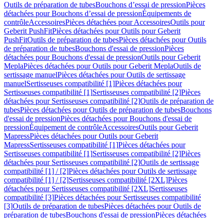
Outils de préparation de tubes
Bouchons d’essai de pression
Pièces
détachées pour Bouchons d’essai de pression
Équipements de
contrôle
Accessoires
Pièces détachées pour Accessoires
Outils pour
Geberit PushFit
Pièces détachées pour Outils pour Geberit
PushFit
Outils de préparation de tubes
Pièces détachées pour Outils
de préparation de tubes
Bouchons d'essai de pression
Pièces
détachées pour Bouchons d'essai de pression
Outils pour Geberit
Mepla
Pièces détachées pour Outils pour Geberit Mepla
Outils de
sertissage manuel
Pièces détachées pour Outils de sertissage
manuel
Sertisseuses compatibilité [1]
Pièces détachées pour
Sertisseuses compatibilité [1]
Sertisseuses compatibilité [2]
Pièces
détachées pour Sertisseuses compatibilité [2]
Outils de préparation de
tubes
Pièces détachées pour Outils de préparation de tubes
Bouchons
d'essai de pression
Pièces détachées pour Bouchons d'essai de
pression
Équipement de contrôle
Accessoires
Outils pour Geberit
Mapress
Pièces détachées pour Outils pour Geberit
Mapress
Sertisseuses compatibilité [1]
Pièces détachées pour
Sertisseuses compatibilité [1]
Sertisseuses compatibilité [2]
Pièces
détachées pour Sertisseuses compatibilité [2]
Outils de sertissage
compatibilité [1] / [2]
Pièces détachées pour Outils de sertissage
compatibilité [1] / [2]
Sertisseuses compatibilité [2XL]
Pièces
détachées pour Sertisseuses compatibilité [2XL]
Sertisseuses
compatibilité [3]
Pièces détachées pour Sertisseuses compatibilité
[3]
Outils de préparation de tubes
Pièces détachées pour Outils de
préparation de tubes
Bouchons d'essai de pression
Pièces détachées