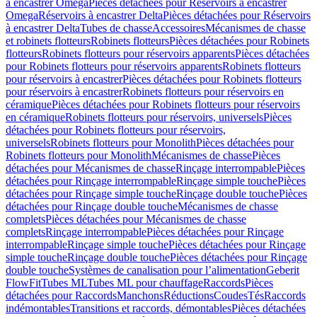
à encastrer Omega
Pièces détachées pour Réservoirs à encastrer
Omega
Réservoirs à encastrer Delta
Pièces détachées pour Réservoirs
à encastrer Delta
Tubes de chasse
Accessoires
Mécanismes de chasse
et robinets flotteurs
Robinets flotteurs
Pièces détachées pour Robinets
flotteurs
Robinets flotteurs pour réservoirs apparents
Pièces détachées
pour Robinets flotteurs pour réservoirs apparents
Robinets flotteurs
pour réservoirs à encastrer
Pièces détachées pour Robinets flotteurs
pour réservoirs à encastrer
Robinets flotteurs pour réservoirs en
céramique
Pièces détachées pour Robinets flotteurs pour réservoirs
en céramique
Robinets flotteurs pour réservoirs, universels
Pièces
détachées pour Robinets flotteurs pour réservoirs,
universels
Robinets flotteurs pour Monolith
Pièces détachées pour
Robinets flotteurs pour Monolith
Mécanismes de chasse
Pièces
détachées pour Mécanismes de chasse
Rinçage interrompable
Pièces
détachées pour Rinçage interrompable
Rinçage simple touche
Pièces
détachées pour Rinçage simple touche
Rinçage double touche
Pièces
détachées pour Rinçage double touche
Mécanismes de chasse
complets
Pièces détachées pour Mécanismes de chasse
complets
Rinçage interrompable
Pièces détachées pour Rinçage
interrompable
Rinçage simple touche
Pièces détachées pour Rinçage
simple touche
Rinçage double touche
Pièces détachées pour Rinçage
double touche
Systèmes de canalisation pour l’alimentation
Geberit
FlowFit
Tubes ML
Tubes ML pour chauffage
Raccords
Pièces
détachées pour Raccords
Manchons
Réductions
Coudes
Tés
Raccords
indémontables
Transitions et raccords, démontables
Pièces détachées