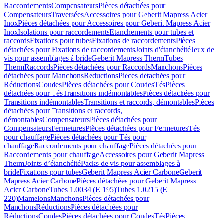
Raccordements
Compensateurs
Pièces détachées pour
Compensateurs
Traversées
Accessoires pour Geberit Mapress Acier
Inox
Pièces détachées pour Accessoires pour Geberit Mapress Acier
Inox
Isolations pour raccordements
Etanchements pour tubes et
raccords
Fixations pour tubes
Fixations de raccordements
Pièces
détachées pour Fixations de raccordements
Joints d'étanchéité
Jeux de
vis pour assemblages à bride
Geberit Mapress Therm
Tubes
Therm
Raccords
Pièces détachées pour Raccords
Manchons
Pièces
détachées pour Manchons
Réductions
Pièces détachées pour
Réductions
Coudes
Pièces détachées pour Coudes
Tés
Pièces
détachées pour Tés
Transitions indémontables
Pièces détachées pour
Transitions indémontables
Transitions et raccords, démontables
Pièces
détachées pour Transitions et raccords,
démontables
Compensateurs
Pièces détachées pour
Compensateurs
Fermetures
Pièces détachées pour Fermetures
Tés
pour chauffage
Pièces détachées pour Tés pour
chauffage
Raccordements pour chauffage
Pièces détachées pour
Raccordements pour chauffage
Accessoires pour Geberit Mapress
Therm
Joints d’étanchéité
Packs de vis pour assemblages à
bride
Fixations pour tubes
Geberit Mapress Acier Carbone
Geberit
Mapress Acier Carbone
Pièces détachées pour Geberit Mapress
Acier Carbone
Tubes 1.0034 (E 195)
Tubes 1.0215 (E
220)
Mamelons
Manchons
Pièces détachées pour
Manchons
Réductions
Pièces détachées pour
Réductions
Coudes
Pièces détachées pour Coudes
Tés
Pièces