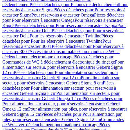
déclenchement
Pièces détachées pour Plaques de déclenchement
Pour
réservoirs à encastrer Sigma
Pièces détachées pour Pour réservoirs à
encastrer Sigma
Pour réservoirs à encastrer Omega
Pièces détachées
pour Pour réservoirs à encastrer Omega
Pour réservoirs à encastrer
Kappa
Pièces détachées pour Pour réservoirs à encastrer Kappa
Pour
réservoirs à encastrer Delta
Pièces détachées pour Pour réservoirs à
encastrer Delta
Pour les réservoirs à encastrer Twinline
Pièces
détachées pour Pour les réservoirs à encastrer Twinline
Pour
réservoirs à encastrer 300T
Pièces détachées pour Pour réservoirs à
encastrer 300T
Accessoires
Consommables
Commandes de WC à
déclenchement électronique du rinçage
Pièces détachées pour
Commandes de WC à déclenchement électronique du rinçage
Pour
alimentation sur secteur, pour réservoirs à encastrer Geberit Sigma
12 cm
Pièces détachées pour Pour alimentation sur secteur, pour
réservoirs à encastrer Geberit Sigma 12 cm
Pour alimentation sur
secteur, pour réservoirs à encastrer Geberit Sigma 8 cm
Pièces
détachées pour Pour alimentation sur secteur, pour réservoirs à
encastrer Geberit Sigma 8 cm
Pour alimentation sur secteur, pour
réservoirs à encastrer Geberit Omega 12 cm
Pièces détachées pour
Pour alimentation sur secteur, pour réservoirs à encastrer Geberit
Omega 12 cm
Pour alimentation par piles, pour réservoirs à encastrer
Geberit Sigma 12 cm
Pièces détachées pour Pour alimentation par
piles, pour réservoirs à encastrer Geberit Sigma 12 cm
Commandes
de WC avec déclenchement pneumatique du rinçage
Pièces
détachées pour Commandes de WC avec déclenchement