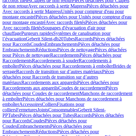
raccords filetés
Clapets de non retour
Pièces détachées pour Clapets
de non retour
Avec raccords à sertir Mapress
Pièces détachées pour
Avec raccords à sertir Mapress
Unités pour compteur d'eau pour
montage encastré
Pièces détachées pour Unités pour compteur d'eau
pour montage encastré
Avec raccords filetés
Pièces détachées pour
Avec raccords filetés
Soupapes d'évacuation d'air pour
chauffage
Purgeurs rapides
Systèmes de canalisation pour
l’évacuation
Geberit Silent-db20
Tubes
Raccords
Pièces détachées
pour Raccords
Coudes
Embranchements
Pièces détachées pour
Embranchements
Réductions
Pièces de nettoyage
Pièces détachées
pour Pièces de nettoyage
Raccordements
Pièces détachées pour
Raccordements
Raccordements à souder
Raccordements à
emboîter
Pièces détachées pour Raccordements à emboîter
Brides de
serrage
Raccords de transition sur d’autres matériaux
Pièces
détachées pour Raccords de transition sur d’autres
matériaux
Raccordements aux appareils
Pièces détachées pour
Raccordements aux appareils
Coudes de raccordement
Pièces
détachées pour Coudes de raccordement
Manchons de raccordement
à emboîter
Pièces détachées pour Manchons de raccordement à
emboîter
Accessoires
Colliers
Fixations pour
colliers
Fermetures
Joints
Consommables
Geberit Silent-
PP
Tubes
Pièces détachées pour Tubes
Raccords
Pièces détachées
pour Raccords
Coudes
Pièces détachées pour
Coudes
Embranchements
Pièces détachées pour
Embranchements
Réductions
Pièces détachées pour