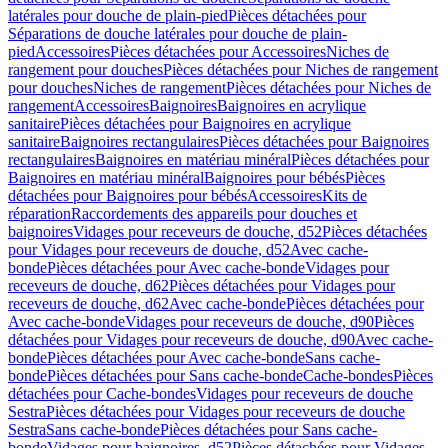
latérales pour douche de plain-pied
Pièces détachées pour
Séparations de douche latérales pour douche de plain-
pied
Accessoires
Pièces détachées pour Accessoires
Niches de
rangement pour douches
Pièces détachées pour Niches de rangement
pour douches
Niches de rangement
Pièces détachées pour Niches de
rangement
Accessoires
Baignoires
Baignoires en acrylique
sanitaire
Pièces détachées pour Baignoires en acrylique
sanitaire
Baignoires rectangulaires
Pièces détachées pour Baignoires
rectangulaires
Baignoires en matériau minéral
Pièces détachées pour
Baignoires en matériau minéral
Baignoires pour bébés
Pièces
détachées pour Baignoires pour bébés
Accessoires
Kits de
réparation
Raccordements des appareils pour douches et
baignoires
Vidages pour receveurs de douche, d52
Pièces détachées
pour Vidages pour receveurs de douche, d52
Avec cache-
bonde
Pièces détachées pour Avec cache-bonde
Vidages pour
receveurs de douche, d62
Pièces détachées pour Vidages pour
receveurs de douche, d62
Avec cache-bonde
Pièces détachées pour
Avec cache-bonde
Vidages pour receveurs de douche, d90
Pièces
détachées pour Vidages pour receveurs de douche, d90
Avec cache-
bonde
Pièces détachées pour Avec cache-bonde
Sans cache-
bonde
Pièces détachées pour Sans cache-bonde
Cache-bondes
Pièces
détachées pour Cache-bondes
Vidages pour receveurs de douche
Sestra
Pièces détachées pour Vidages pour receveurs de douche
Sestra
Sans cache-bonde
Pièces détachées pour Sans cache-
bonde
Vidages pour baignoires, d52
Pièces détachées pour Vidages