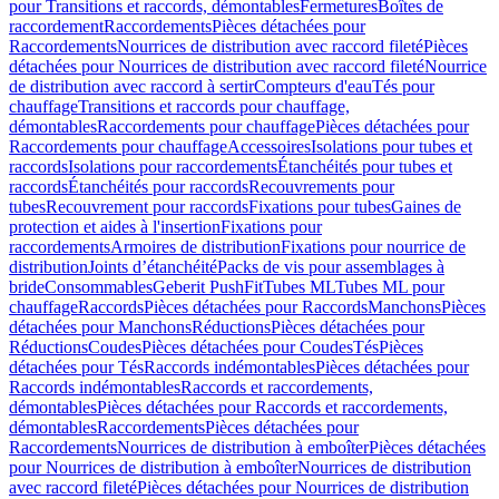
pour Transitions et raccords, démontables
Fermetures
Boîtes de
raccordement
Raccordements
Pièces détachées pour
Raccordements
Nourrices de distribution avec raccord fileté
Pièces
détachées pour Nourrices de distribution avec raccord fileté
Nourrice
de distribution avec raccord à sertir
Compteurs d'eau
Tés pour
chauffage
Transitions et raccords pour chauffage,
démontables
Raccordements pour chauffage
Pièces détachées pour
Raccordements pour chauffage
Accessoires
Isolations pour tubes et
raccords
Isolations pour raccordements
Étanchéités pour tubes et
raccords
Étanchéités pour raccords
Recouvrements pour
tubes
Recouvrement pour raccords
Fixations pour tubes
Gaines de
protection et aides à l'insertion
Fixations pour
raccordements
Armoires de distribution
Fixations pour nourrice de
distribution
Joints d’étanchéité
Packs de vis pour assemblages à
bride
Consommables
Geberit PushFit
Tubes ML
Tubes ML pour
chauffage
Raccords
Pièces détachées pour Raccords
Manchons
Pièces
détachées pour Manchons
Réductions
Pièces détachées pour
Réductions
Coudes
Pièces détachées pour Coudes
Tés
Pièces
détachées pour Tés
Raccords indémontables
Pièces détachées pour
Raccords indémontables
Raccords et raccordements,
démontables
Pièces détachées pour Raccords et raccordements,
démontables
Raccordements
Pièces détachées pour
Raccordements
Nourrices de distribution à emboîter
Pièces détachées
pour Nourrices de distribution à emboîter
Nourrices de distribution
avec raccord fileté
Pièces détachées pour Nourrices de distribution