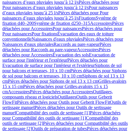
naissances d’eaux pluviales jusqu’à 12 l/s
Pièces détachées pour
Pour naissances d’eaux pluviales jusqu’à 12 l/s
Pour naissances
d’eaux pluviales jusqu’à 25 l/s
Pièces détachées pour Pour
naissances d’eaux pluviales jusqu’à 25 l/s
Fixations
Système de
fixation d40–200
Système de fixation d250–315
Accessoires
Pièces
détachées pour Accessoires
Pour naissances
Pièces détachées pour
Pour naissances
Pour fixations
Évacuation des eaux de toiture
conventionnelle
Naissances d'eaux pluviales
Pièces détachées pour
Naissances d'eaux pluviales
Raccords au pare-vapeur
Pièces
détachées pour Raccords au pare-vapeur
Accessoires
Pièces
détachées pour Accessoires
Évacuation des sols
Evacuation de
surface pour l'intérieur et l'extérieur
Pièces détachées pour
Evacuation de surface pour l'intérieur et l'extérieur
Siphons de sol
pour balcons et terrasses, 10 x 10 cm
Pièces détachées pour Siphons
de sol pour balcons et terrasses, 10 x 10 cm
Siphons de sol 13 x 13
cm
Pièces détachées pour Siphons de sol 13 x 13 cm
Grilles-avaloirs
15 x 15 cm
Pièces détachées pour Grilles-avaloirs 15 x 15
cm
Accessoires
Pièces détachées pour Accessoires
Outillages,
composants réseau et logiciels
Outillages
Outils pour Geberit
FlowFit
Pièces détachées pour Outils pour Geberit FlowFit
Outils de
sertissage manuel
Pièces détachées pour Outils de sertissage
manuel
Compatibilité des outils de sertissage [1]
Pièces détachées
pour Compatibilité des outils de sertissage [1]
Compatibilité des
outils de sertissage [2]
Pièces détachées pour Compatibilité des outils
de sertissage [2]
Outils de préparation de tubes
Pièces détachées pour