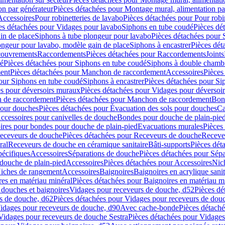
on par générateur
Pièces détachées pour Montage mural, alimentation pa
Accessoires
Pour robinetteries de lavabo
Pièces détachées pour Pour robi
es détachées pour Vidages pour lavabo
Siphons en tube coudé
Pièces dé
in de place
Siphons à tube plongeur pour lavabo
Pièces détachées pour 
ongeur pour lavabo, modèle gain de place
Siphons à encastrer
Pièces dét
ouvrements
Raccordements
Pièces détachées pour Raccordements
Joints
dé
Pièces détachées pour Siphons en tube coudé
Siphons à double chamb
ent
Pièces détachées pour Manchon de raccordement
Accessoires
Pièces
our Siphons en tube coudé
Siphons à encastrer
Pièces détachées pour Sip
s pour déversoirs muraux
Pièces détachées pour Vidages pour déversoi
 de raccordement
Pièces détachées pour Manchon de raccordement
Bon
pour douches
Pièces détachées pour Évacuation des sols pour douches
Ca
ccessoires pour canivelles de douche
Bondes pour douche de plain-pie
ires pour bondes pour douche de plain-pied
Evacuations murales
Pièces
eceveurs de douche
Pièces détachées pour Receveurs de douche
Receve
ral
Receveurs de douche en céramique sanitaire
Bâti-supports
Pièces dét
pécifiques
Accessoires
Séparations de douche
Pièces détachées pour Sép
 douche de plain-pied
Accessoires
Pièces détachées pour Accessoires
Nic
Niches de rangement
Accessoires
Baignoires
Baignoires en acrylique sanit
res en matériau minéral
Pièces détachées pour Baignoires en matériau m
douches et baignoires
Vidages pour receveurs de douche, d52
Pièces dé
s de douche, d62
Pièces détachées pour Vidages pour receveurs de dou
Vidages pour receveurs de douche, d90
Avec cache-bonde
Pièces détach
Vidages pour receveurs de douche Sestra
Pièces détachées pour Vidages