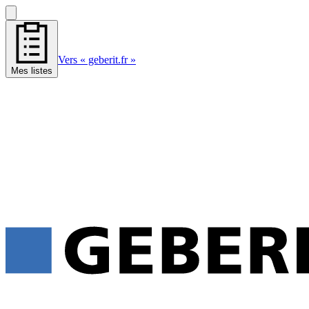
Vers « geberit.fr »
Mes listes