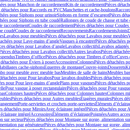
hées pour Manchon de raccordement
Kits de raccordement
Pièces détach
s détachées pour Raccords en PVC
Manchettes et cache-boulons
Raccord
chées pour Siphons pour urinoir
Siphons en forme d’escargot
Pièces dét
chées pour Siphons en tube coudé
Rallonges de coude de chasse et tube 
de raccordement
Coudes de raccordement
Pièces détachées pour Coudes
be coudé
Coudes de raccordement
Recouvrements
Raccordements
Joints
D
es
Lavabos pour meubles
Pièces détachées pour Lavabos pour meubles
V
tachées pour Lave-mains d’angle
Vasques à encastrer
Pièces détachées p
ces détachées pour Lavabos d’angle
Lavabos collectifs
Lavabos adapté
Pièces détachées pour Lavabos collectifs
Autres lavabos
Pièces détachée
uspendus
Timbres dʼoffice
Pièces détachées pour Timbres dʼoffice
Cuves d
 détachées pour Éviers à poser
Accessoires
Colonnes
Pièces détachées p
abillages cache-siphons
Equerres de montage
Couvre-joints
Dosserets
Ki
vabo pour meuble avec meuble bas
Meubles de salle de bains
Meubles bas
 détachées pour Pour lavabos
Pour lavabos doubles
Pièces détachées pou
ées pour Pour lave-mains d’angle
Plans pour vasques
Pièces détachées p
lle
Pour vasque à poser rectangulaire
Pièces détachées pour Pour vasque
bas
Colonnes hautes
Pièces détachées pour Colonnes hautes
Colonnes mi
eubles
Pièces détachées pour Autres meubles
Étagères murales
Pièces dé
 rangement
Porte-serviettes et crochets porte-serviettes
Éléments d’éclaira
es détachées pour Miroirs
Avec éclairage intégré
Pièces détachées pour A
éclairage intégré
Accessoires
Éléments d’éclairage
Poignées
Autres acces
n sur secteur
Pièces détachées pour Montage sur gorge, alimentation sur
mentation par générateur
Pièces détachées pour Montage sur gorge, alim
imentation sur secteur
Pièces détachées pour Montage mural, alimentatio