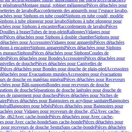
r générateur
Montage mural, robinet mélangeur
Pièces détachées pour
netteries de lavabo
Raccordements des appareils pour l’espace lavabo,
tachées pour Siphons en tube coudé
Siphons en tube coudé, modèle
Siphons à tube plongeur pour lavabo
Siphons à tube plongeur pour
achées pour Siphons à encastrer
Raccordements de lavabo
Pièces
Douilles à braser
Tubes de trop-plein
Rallonges
Vidages pour
re
Pièces détachées pour Siphons à double chambre
Siphons pour
 détachées pour Accessoires
Vidages pour appareils
Pièces détachées
hons à encastrer
Siphons apparents
Pièces détachées pour Siphons
rs muraux
Siphons
Pièces détachées pour Siphons
Coudes de
des
Pièces détachées pour Bondes
Accessoires
Pièces détachées pour
nivelles de douche
Pièces détachées pour Canivelles de
d
Pièces détachées pour Bondes pour douche de plain-pied
Accessoires
 détachées pour Evacuations murales
Accessoires pour évacuations
urs de douche en matériau minéral
Pièces détachées pour Receveurs
achées pour Bâti-supports
Bondes pour receveurs de douche
arations de douche
Séparations de douche latérales pour douche de
hes de rangement pour douches
Pièces détachées pour Niches de
aire
Pièces détachées pour Baignoires en acrylique sanitaire
Baignoires
inéral
Baignoires pour bébés
Pièces détachées pour Baignoires pour
tachées pour Vidages pour receveurs de douche, d52
Avec cache-
che, d62
Avec cache-bonde
Pièces détachées pour Avec cache-
ées pour Avec cache-bonde
Sans cache-bonde
Pièces détachées pour
 pour receveurs de douche Sestra
Sans cache-bonde
Pièces détachées