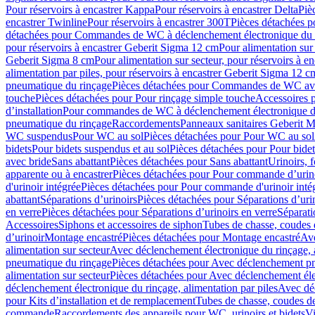
Pour réservoirs à encastrer Kappa
Pour réservoirs à encastrer Delta
Piè
encastrer Twinline
Pour réservoirs à encastrer 300T
Pièces détachées p
détachées pour Commandes de WC à déclenchement électronique du 
pour réservoirs à encastrer Geberit Sigma 12 cm
Pour alimentation sur
Geberit Sigma 8 cm
Pour alimentation sur secteur, pour réservoirs à 
alimentation par piles, pour réservoirs à encastrer Geberit Sigma 12 c
pneumatique du rinçage
Pièces détachées pour Commandes de WC ave
touche
Pièces détachées pour Pour rinçage simple touche
Accessoires
d’installation
Pour commandes de WC à déclenchement électronique d
pneumatique du rinçage
Raccordements
Panneaux sanitaires Geberit M
WC suspendus
Pour WC au sol
Pièces détachées pour Pour WC au sol
bidets
Pour bidets suspendus et au sol
Pièces détachées pour Pour bidet
avec bride
Sans abattant
Pièces détachées pour Sans abattant
Urinoirs, 
apparente ou à encastrer
Pièces détachées pour Pour commande d’urino
d'urinoir intégrée
Pièces détachées pour Pour commande d'urinoir inté
abattant
Séparations d’urinoirs
Pièces détachées pour Séparations d’uri
en verre
Pièces détachées pour Séparations d’urinoirs en verre
Séparati
Accessoires
Siphons et accessoires de siphon
Tubes de chasse, coudes 
dʼurinoir
Montage encastré
Pièces détachées pour Montage encastré
Ave
alimentation sur secteur
Avec déclenchement électronique du rinçage, a
pneumatique du rinçage
Pièces détachées pour Avec déclenchement p
alimentation sur secteur
Pièces détachées pour Avec déclenchement élec
déclenchement électronique du rinçage, alimentation par piles
Avec dé
pour Kits d’installation et de remplacement
Tubes de chasse, coudes de
commande
Raccordements des appareils pour WC, urinoirs et bidets
Vi