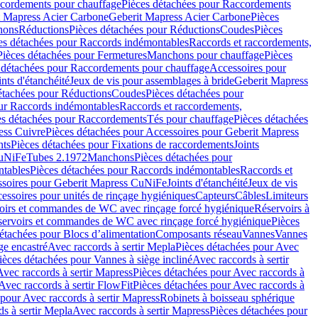
cordements pour chauffage
Pièces détachées pour Raccordements
t Mapress Acier Carbone
Geberit Mapress Acier Carbone
Pièces
hons
Réductions
Pièces détachées pour Réductions
Coudes
Pièces
es détachées pour Raccords indémontables
Raccords et raccordements,
Pièces détachées pour Fermetures
Manchons pour chauffage
Pièces
 détachées pour Raccordements pour chauffage
Accessoires pour
ints d'étanchéité
Jeux de vis pour assemblages à bride
Geberit Mapress
étachées pour Réductions
Coudes
Pièces détachées pour
ur Raccords indémontables
Raccords et raccordements,
es détachées pour Raccordements
Tés pour chauffage
Pièces détachées
ess Cuivre
Pièces détachées pour Accessoires pour Geberit Mapress
nts
Pièces détachées pour Fixations de raccordements
Joints
CuNiFe
Tubes 2.1972
Manchons
Pièces détachées pour
tables
Pièces détachées pour Raccords indémontables
Raccords et
soires pour Geberit Mapress CuNiFe
Joints d'étanchéité
Jeux de vis
essoires pour unités de rinçage hygiéniques
Capteurs
Câbles
Limiteurs
voirs et commandes de WC avec rinçage forcé hygiénique
Réservoirs à
éservoirs et commandes de WC avec rinçage forcé hygiénique
Pièces
étachées pour Blocs d’alimentation
Composants réseau
Vannes
Vannes
ge encastré
Avec raccords à sertir Mepla
Pièces détachées pour Avec
ièces détachées pour Vannes à siège incliné
Avec raccords à sertir
Avec raccords à sertir Mapress
Pièces détachées pour Avec raccords à
Avec raccords à sertir FlowFit
Pièces détachées pour Avec raccords à
 pour Avec raccords à sertir Mapress
Robinets à boisseau sphérique
s à sertir Mepla
Avec raccords à sertir Mapress
Pièces détachées pour