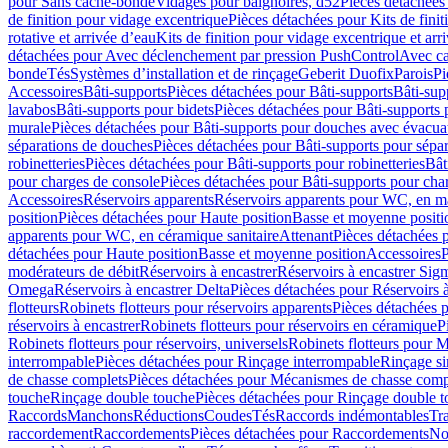
pour Sans cache-bonde
Vidages pour baignoires, d52
Pièces détachées
de finition pour vidage excentrique
Pièces détachées pour Kits de fini
rotative et arrivée d’eau
Kits de finition pour vidage excentrique et arr
détachées pour Avec déclenchement par pression PushControl
Avec c
bonde
Tés
Systèmes d’installation et de rinçage
Geberit Duofix
Parois
Pi
Accessoires
Bâti-supports
Pièces détachées pour Bâti-supports
Bâti-su
lavabos
Bâti-supports pour bidets
Pièces détachées pour Bâti-supports 
murale
Pièces détachées pour Bâti-supports pour douches avec évacua
séparations de douches
Pièces détachées pour Bâti-supports pour sépa
robinetteries
Pièces détachées pour Bâti-supports pour robinetteries
Bât
pour charges de console
Pièces détachées pour Bâti-supports pour cha
Accessoires
Réservoirs apparents
Réservoirs apparents pour WC, en ma
position
Pièces détachées pour Haute position
Basse et moyenne positi
apparents pour WC, en céramique sanitaire
Attenant
Pièces détachées 
détachées pour Haute position
Basse et moyenne position
Accessoires
P
modérateurs de débit
Réservoirs à encastrer
Réservoirs à encastrer Sig
Omega
Réservoirs à encastrer Delta
Pièces détachées pour Réservoirs à
flotteurs
Robinets flotteurs pour réservoirs apparents
Pièces détachées p
réservoirs à encastrer
Robinets flotteurs pour réservoirs en céramique
P
Robinets flotteurs pour réservoirs, universels
Robinets flotteurs pour 
interrompable
Pièces détachées pour Rinçage interrompable
Rinçage s
de chasse complets
Pièces détachées pour Mécanismes de chasse comp
touche
Rinçage double touche
Pièces détachées pour Rinçage double 
Raccords
Manchons
Réductions
Coudes
Tés
Raccords indémontables
Tra
raccordement
Raccordements
Pièces détachées pour Raccordements
Nou