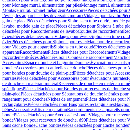
pour Montage mural, alimentation par piles
Montage mural, alimentati
Montage mural, robinet mélangeur
Accessoires
Pièces détachées pour 
l’évier, les appareils et les déversoirs muraux
Vidages pour lavabo
Pièc
gain de place
Pièces détachées pour Siphons en tube coudé, modèle ga
lavabo, modèle gain de place
Pièces détachées pour Siphons à tube pl
détachées pour Raccordements de lavabo
Coudes de raccordement
Rec
éviers
Pièces détachées pour Vidages pour éviers
Siphons en tube cou
évier
Pièces détachées pour Siphons pour évier
Manchon de raccordem
pour Vidages pour appareils
Siphons en tube coudé
Pièces détachées p
apparents
Raccordements
Pièces détachées pour Raccordements
Vidage
raccordement
Pièces détachées pour Coudes de raccordement
Manchon
Accessoires
Espace douche et baignoire
Douches
Évacuation des sols 
douche
Accessoires pour canivelles de douche
Pièces détachées pour A
pour bondes pour douche de plain-pied
Pièces détachées pour Accesso
murales
Pièces détachées pour Accessoires pour évacuations murales
R
de douche en matériau minéral
Receveurs de douche en matériau miné
spécifiques
Pièces détachées pour Bondes pour receveurs de douche s
plain-pied
Pièces détachées pour Séparations de douche latérales pour
rangement pour douches
Niches de rangement
Pièces détachées pour 
rectangulaires
Pièces détachées pour Baignoires rectangulaires
Baignoi
bébés
Accessoires
Kits de réparation
Raccordements des appareils pour 
bonde
Pièces détachées pour Avec cache-bonde
Vidages pour receveur
bonde
Vidages pour receveurs de douche, d90
Pièces détachées pour 
Sans cache-bonde
Cache-bondes
Pièces détachées pour Cache-bondes