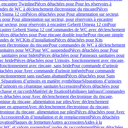
à encastrer Twinline
Pièces détachées pour Pour les réservoirs à
es de WC à déclenchement électronique du rinçage
Pièces
rit Sigma 12 cm
Pièces détachées pour Pour alimentation sur secteur,
 pour Pour alimentation sur secteur, pour réservoirs à encastrer
ur secteur, pour réservoirs à encastrer Geberit Omega 12 cm
Pour
encastrer Geberit Sigma 12 cm
Commandes de WC avec déclenchement
ièces détachées pour Pour rinçage double touche
Pour rinçage simple
mandes de WC
Kits d’installation
Pièces détachées pour Kits
nt électronique du rinçage
Pour commandes de WC à déclenchement
anitaires pour WC
Pour WC suspendus
Pièces détachées pour Pour
sanitaires pour bidets
Pièces détachées pour Panneaux sanitaires pour
ec bride
Pièces détachées pour Urinoirs, fonctionnement avec rinçage,
 fonctionnement avec rinçage, sans bride
Pour commande d’urinoir
étachées pour Avec commande d'urinoir intégrée
Pour commande
fonctionnement sans eau
Sans abattant
Pièces détachées pour Sans
 Séparations d’urinoirs en matière synthétique
Séparations d’urinoirs
d’urinoirs en céramique sanitaire
Accessoires
Pièces détachées pour
chasse et raccords
Matériel de fixation
Habillages latéraux
Commandes
es détachées pour Avec déclenchement électronique du rinçage,
ique du rinçage, alimentation par piles
Avec déclenchement
age en apparent
Avec déclenchement électronique du rinçage,
onique du rinçage, alimentation par piles
Pièces détachées pour Avec
 Accessoires
Kits d’installation et de remplacement
Pièces détachées
novation
Plaques de fermeture
Autres accessoires
Aides à la
ur WC et vidoirs suspendus
Coudes de raccordement
Pièces détachées