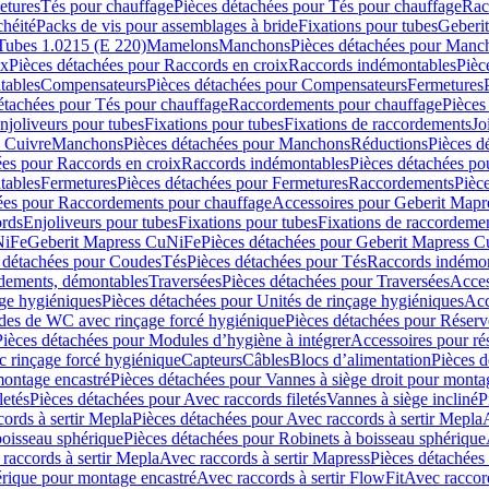
etures
Tés pour chauffage
Pièces détachées pour Tés pour chauffage
Rac
chéité
Packs de vis pour assemblages à bride
Fixations pour tubes
Geberi
Tubes 1.0215 (E 220)
Mamelons
Manchons
Pièces détachées pour Manc
ix
Pièces détachées pour Raccords en croix
Raccords indémontables
Pièc
tables
Compensateurs
Pièces détachées pour Compensateurs
Fermetures
étachées pour Tés pour chauffage
Raccordements pour chauffage
Pièces
njoliveurs pour tubes
Fixations pour tubes
Fixations de raccordements
Jo
s Cuivre
Manchons
Pièces détachées pour Manchons
Réductions
Pièces d
ées pour Raccords en croix
Raccords indémontables
Pièces détachées po
tables
Fermetures
Pièces détachées pour Fermetures
Raccordements
Pièc
ées pour Raccordements pour chauffage
Accessoires pour Geberit Mapr
ords
Enjoliveurs pour tubes
Fixations pour tubes
Fixations de raccordeme
NiFe
Geberit Mapress CuNiFe
Pièces détachées pour Geberit Mapress 
 détachées pour Coudes
Tés
Pièces détachées pour Tés
Raccords indémon
rdements, démontables
Traversées
Pièces détachées pour Traversées
Acces
age hygiéniques
Pièces détachées pour Unités de rinçage hygiéniques
Acc
des de WC avec rinçage forcé hygiénique
Pièces détachées pour Réser
Pièces détachées pour Modules d’hygiène à intégrer
Accessoires pour r
 rinçage forcé hygiénique
Capteurs
Câbles
Blocs d’alimentation
Pièces d
montage encastré
Pièces détachées pour Vannes à siège droit pour monta
letés
Pièces détachées pour Avec raccords filetés
Vannes à siège incliné
P
ords à sertir Mepla
Pièces détachées pour Avec raccords à sertir Mepla
boisseau sphérique
Pièces détachées pour Robinets à boisseau sphérique
raccords à sertir Mepla
Avec raccords à sertir Mapress
Pièces détachées
érique pour montage encastré
Avec raccords à sertir FlowFit
Avec raccord