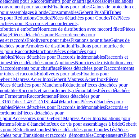
 détachées pour Raccordements pour chauffage
Accessoires
Isolations
couvrement pour raccords
Fixations pour tubes
Gaines de protection et
 pour assemblages à bride
Consommables
Geberit PushFit
Tubes
es pour Réductions
Coudes
Pièces détachées pour Coudes
Tés
Pièces
tachées pour Raccords et raccordements,
tribution à emboîter
Nourrices de distribution avec raccord fileté
Pièces
ffage
Pièces détachées pour Raccordements pour
s et raccords
Enjoliveurs pour tubes
Fixations pour tubes
Gaines de
tachées pour Armoires de distribution
Fixations pour nourrice de
es pour Raccords
Manchons
Pièces détachées pour
tables
Pièces détachées pour Raccords indémontables
Raccords et
iques
Pièces détachées pour Appliques
Nourrices de distribution avec
Raccordements pour chauffage
Pièces détachées pour Raccordements
 tubes et raccords
Enjoliveurs pour tubes
Fixations pour
eberit Mapress Acier Inox
Geberit Mapress Acier Inox
Pièces
Pièces détachées pour Manchons
Réductions
Pièces détachées pour
montables
Raccords et raccordements, démontables
Pièces détachées
ur Fermetures
Raccordements
Pièces détachées pour
 316)
Tubes 1.4521 (AISI 444)
Manchons
Pièces détachées pour
tables
Pièces détachées pour Raccords indémontables
Raccords et
ordements
Pièces détachées pour
s pour Accessoires pour Geberit Mapress Acier Inox
Isolations pour
rdements
Joints d'étanchéité
Jeux de vis pour assemblages à bride
Geberit
s pour Réductions
Coudes
Pièces détachées pour Coudes
Tés
Pièces
achées pour Transitions et raccords, démontables
Compensateurs
Pièces