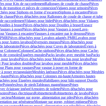
ées pour Kits de raccordement
Rallonges de coude de chasse
Pièces
s de transition et pièces de connexion
Vidages pour urinoirs
Pièces
achées pour Siphons en forme d’escargot
Siphons à encastrer
Pièces
de chasse
Pièces détachées pour Rallonges de coude de chasse et tube
 de raccordement
Vidages pour bidet
Pièces détachées pour Vidages
ouilles à braser
Pièces détachées pour Douilles à braser
Espace
asques à poser
Pièces détachées pour Vasques à poser
Lave-
our Vasques à encastrer
Vasques à encastrer par le dessous
Pièces
s PMR
Pièces détachées pour Lavabos adaptés PMR
Lavabos pour
s pour Autres lavabos
Déversoirs muraux
Pièces détachées pour
e laboratoire
Pièces détachées pour Cuves de laboratoire
Éviers à
our Colonnes
Colonnes
Cache-siphons
Pièces détachées pour Cache-
ts de consoles
Étagères murales
Packs lavabo avec meuble bas
Packs
 pour lavabo
Pièces détachées pour Meubles bas pour lavabo
Pour
r Pour lavabos doubles
Pour lavabos pour meuble
Pièces détachées
our Plans pour vasques
Pour vasque à poser en forme de
 à poser rectangulaire
Meubles latéraux
Pièces détachées pour Meubles
-haute
Pièces détachées pour Colonnes mi-haute
Armoires hautes
tachées pour Étagères murales
Habillages pour bâti-support Duofix
ge
Poignées
Jeux de pieds
Tableaux magnétiques
Prises
vec éclairage intégré
Armoires de toilette
Pièces détachées pour
soires
Prises électriques
Robinetteries
Robinetteries de lavabo
Pièces
 secteur
Montage sur gorge, alimentation par piles
Pièces détachées
entation par générateur
Montage sur gorge, robinet mitigeur
Pièces
n sur secteur
Montage mural, alimentation par piles
Pièces détachées