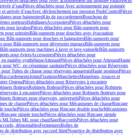
tive
Pièces détachées pour Avec actionnement par poignée rotative
Kits
rrivée d’eau
Pièces détachées pour Avec actionnement par poignée
 et arrivée d’eau
Avec déclenchement par pression PushControl
Pièces
idages pour baignoires
Kits de raccordement
Bouchons de
tèmes porteurs
Habillages
Accessoires
Pièces détachées pour
rts pour lavabos
Pièces détachées pour Bâti-supports pour
ts pour urinoirs
Bâti-supports pour douches avec évacuation
our Bâti-supports pour douches et baignoires
Bâti-supports pour
es pour Bâti-supports pour déversoirs muraux
Bâti-supports pour
Bâti-supports pour machines à laver et lave-vaisselle
Bâti-supports
ports pour éviers
Accessoires
Pièces détachées pour
 en matière synthétique
Attenant
Pièces détachées pour Attenant
Haute
s pour WC, en céramique sanitaire
Pièces détachées pour Réservoirs
 pour Tubes de chasse pour réservoirs apparents
Haute position
Pièces
r Raccordements
Joints
Fixations
Manchettes
Mamelons, rosaces et
astrer Omega
Pièces détachées pour Réservoirs à encastrer
inets flotteurs
Robinets flotteurs
Pièces détachées pour Robinets
réservoirs à encastrer
Pièces détachées pour Robinets flotteurs pour
inets flotteurs pour réservoirs, universels
Pièces détachées pour
mes de chasse
Pièces détachées pour Mécanismes de chasse
Rinçage
le touche
Pièces détachées pour Rinçage double touche
Mécanismes
e
Rinçage simple touche
Pièces détachées pour Rinçage simple
s ML
Tubes ML pour chauffage
Raccords
Pièces détachées pour
raccords, démontables
Fermetures
Boîtes de
s de distribution avec raccord fileté
Nourrice de distribution avec