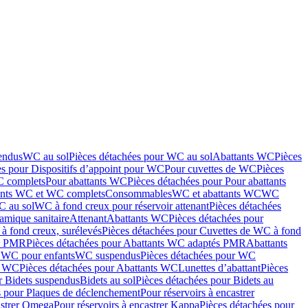
endus
WC au sol
Pièces détachées pour WC au sol
Abattants WC
Pièces
es pour Dispositifs d’appoint pour WC
Pour cuvettes de WC
Pièces
C complets
Pour abattants WC
Pièces détachées pour Pour abattants
ants WC et WC complets
Consommables
WC et abattants WC
WC
C au sol
WC à fond creux pour réservoir attenant
Pièces détachées
amique sanitaire
Attenant
Abattants WC
Pièces détachées pour
à fond creux, surélevés
Pièces détachées pour Cuvettes de WC à fond
és PMR
Pièces détachées pour Abattants WC adaptés PMR
Abattants
r WC pour enfants
WC suspendus
Pièces détachées pour WC
s WC
Pièces détachées pour Abattants WC
Lunettes d’abattant
Pièces
r Bidets suspendus
Bidets au sol
Pièces détachées pour Bidets au
s pour Plaques de déclenchement
Pour réservoirs à encastrer
astrer Omega
Pour réservoirs à encastrer Kappa
Pièces détachées pour