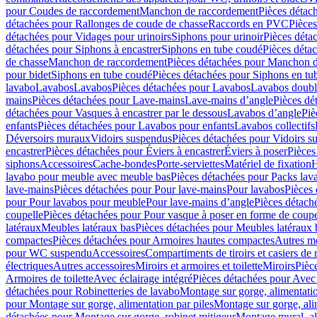
pour Coudes de raccordement
Manchon de raccordement
Pièces détac
détachées pour Rallonges de coude de chasse
Raccords en PVC
Pièce
détachées pour Vidages pour urinoirs
Siphons pour urinoir
Pièces déta
détachées pour Siphons à encastrer
Siphons en tube coudé
Pièces déta
de chasse
Manchon de raccordement
Pièces détachées pour Manchon 
pour bidet
Siphons en tube coudé
Pièces détachées pour Siphons en tu
lavabo
Lavabos
Lavabos
Pièces détachées pour Lavabos
Lavabos doubl
mains
Pièces détachées pour Lave-mains
Lave-mains d’angle
Pièces dé
détachées pour Vasques à encastrer par le dessous
Lavabos d’angle
Piè
enfants
Pièces détachées pour Lavabos pour enfants
Lavabos collectifs
Déversoirs muraux
Vidoirs suspendus
Pièces détachées pour Vidoirs s
encastrer
Pièces détachées pour Éviers à encastrer
Éviers à poser
Pièces
siphons
Accessoires
Cache-bondes
Porte-serviettes
Matériel de fixation
H
lavabo pour meuble avec meuble bas
Pièces détachées pour Packs la
lave-mains
Pièces détachées pour Pour lave-mains
Pour lavabos
Pièces
pour Pour lavabos pour meuble
Pour lave-mains d’angle
Pièces détach
coupelle
Pièces détachées pour Pour vasque à poser en forme de coupe
latéraux
Meubles latéraux bas
Pièces détachées pour Meubles latéraux 
compactes
Pièces détachées pour Armoires hautes compactes
Autres m
pour WC suspendu
Accessoires
Compartiments de tiroirs et casiers de
électriques
Autres accessoires
Miroirs et armoires et toilette
Miroirs
Pièc
Armoires de toilette
Avec éclairage intégré
Pièces détachées pour Avec 
détachées pour Robinetteries de lavabo
Montage sur gorge, alimentatio
pour Montage sur gorge, alimentation par piles
Montage sur gorge, ali
détachées pour Montage sur gorge, robinet mitigeur
Montage mural, al