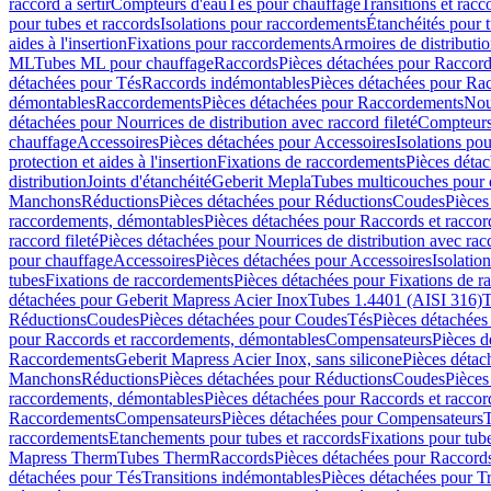
raccord à sertir
Compteurs d'eau
Tés pour chauffage
Transitions et rac
pour tubes et raccords
Isolations pour raccordements
Étanchéités pour t
aides à l'insertion
Fixations pour raccordements
Armoires de distributi
ML
Tubes ML pour chauffage
Raccords
Pièces détachées pour Raccor
détachées pour Tés
Raccords indémontables
Pièces détachées pour Ra
démontables
Raccordements
Pièces détachées pour Raccordements
Nou
détachées pour Nourrices de distribution avec raccord fileté
Compteurs
chauffage
Accessoires
Pièces détachées pour Accessoires
Isolations pou
protection et aides à l'insertion
Fixations de raccordements
Pièces déta
distribution
Joints d'étanchéité
Geberit Mepla
Tubes multicouches pour 
Manchons
Réductions
Pièces détachées pour Réductions
Coudes
Pièces
raccordements, démontables
Pièces détachées pour Raccords et racco
raccord fileté
Pièces détachées pour Nourrices de distribution avec racc
pour chauffage
Accessoires
Pièces détachées pour Accessoires
Isolatio
tubes
Fixations de raccordements
Pièces détachées pour Fixations de 
détachées pour Geberit Mapress Acier Inox
Tubes 1.4401 (AISI 316)
T
Réductions
Coudes
Pièces détachées pour Coudes
Tés
Pièces détachées
pour Raccords et raccordements, démontables
Compensateurs
Pièces 
Raccordements
Geberit Mapress Acier Inox, sans silicone
Pièces détac
Manchons
Réductions
Pièces détachées pour Réductions
Coudes
Pièces
raccordements, démontables
Pièces détachées pour Raccords et racco
Raccordements
Compensateurs
Pièces détachées pour Compensateurs
T
raccordements
Etanchements pour tubes et raccords
Fixations pour tub
Mapress Therm
Tubes Therm
Raccords
Pièces détachées pour Raccord
détachées pour Tés
Transitions indémontables
Pièces détachées pour T