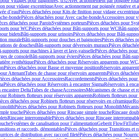
 pour Vidages pour baignoires, d52
Avec actionnement par poignée rota
tion pour vidage excentrique
Avec actionnement par poignée rotative et a
ivée d’eau
Pièces détachées pour Kits de finition pour vidage excentrique
ache-bonde
Pièces détachées pour Avec cache-bonde
Accessoires pour v
èces détachées pour Parois
Systèmes porteurs
Pièces détachées pour Sys
pports pour WC
Pièces détachées pour Bâti-supports pour WC
Bâti-suppo
pour bidets
Bâti-supports pour urinoirs
Pièces détachées pour Bâti-suppor
tion murale
Bâti-supports pour douches et baignoires
Pièces détachées p
rations de douches
Bâti-supports pour déversoirs muraux
Pièces détaché
i-supports pour machines à laver et lave-vaisselle
Pièces détachées pour 
rges de console
Bâti-supports pour éviers
Pièces détachées pour Bâti-sup
tière synthétique
Pièces détachées pour Réservoirs apparents pour WC,
on
Pièces détachées pour Basse et moyenne position
Réservoirs apparent
pour Attenant
Tubes de chasse pour réservoirs apparents
Pièces détachées
ièces détachées pour Accessoires
Raccordements
Pièces détachées pou
ma
Pièces détachées pour Réservoirs à encastrer Sigma
Réservoirs à enc
 encastrer Delta
Tubes de chasse
Accessoires
Mécanismes de chasse et rob
our Robinets flotteurs pour réservoirs apparents
Robinets flotteurs pour 
ièces détachées pour Robinets flotteurs pour réservoirs en céramique
Rob
Monolith
Pièces détachées pour Robinets flotteurs pour Monolith
Mécanis
imple touche
Pièces détachées pour Rinçage simple touche
Rinçage doub
lets
Rinçage interrompable
Pièces détachées pour Rinçage interrompabl
touche
Systèmes de canalisation pour l’alimentation
Geberit FlowFit
Tube
nsitions et raccords, démontables
Pièces détachées pour Transitions et 
rrices de distribution avec raccord fileté
Pièces détachées pour Nourrice