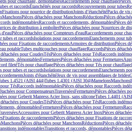
cords pour chauffage, démontables
Raccordements pour chauffage
Pièces
ubes et raccords
Étanchéités pour raccords
Recouvrements pour tubes
Re
on
Fixations pour nourrice de distribution
Joints d’étanchéité
Packs de vis
ds
Manchons
Pièces détachées pour Manchons
Réductions
Pièces détaché
ccords indémontables
Raccords et raccordements, démontables
Pièces dé
rrices de distribution à emboîter
Pièces détachées pour Nourrices de dis
 d'eau
Pièces détachées pour Compteurs d'eau
Raccordements pour chau
r tubes et raccords
Isolations pour raccordements
Etanchements pour tube
chées pour Fixations de raccordements
Armoires de distribution
Pièces dé
eau potable
Tubes multicouches pour chauffage
Raccords
Pièces détaché
 détachées pour Coudes
Tés
Pièces détachées pour Tés
Raccords indémon
rdements, démontables
Fermetures
Pièces détachées pour Fermetures
Appl
ord fileté
Tés pour chauffage
Pièces détachées pour Tés pour chauffage
ns pour tubes et raccords
Isolations pour raccordements
Etanchements pour
raccordements
Joints d'étanchéité
Jeux de vis pour assemblages de brides
G
ubes 1.4521 (AISI 444)
Tubes 1.4301 (AISI 304)
Mamelons
Manchons
 pour Tés
Raccords indémontables
Pièces détachées pour Raccords indé
détachées pour Compensateurs
Traversées
Fermetures
Pièces détachées po
hées pour Geberit Mapress Acier Inox, sans silicone
Tubes 1.4401 (AISI
 détachées pour Coudes
Tés
Pièces détachées pour Tés
Raccords indémon
rdements, démontables
Fermetures
Pièces détachées pour Fermetures
Racc
raversées
Accessoires pour Geberit Mapress Acier Inox
Pièces détachée
es
Fixations de raccordements
Pièces détachées pour Fixations de racco
s
Manchons
Pièces détachées pour Manchons
Réductions
Pièces détachée
ransitions indémontables
Transitions et raccords, démontables
Pièces dét