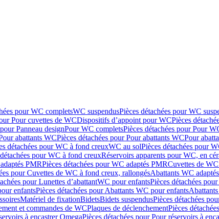
chées pour WC complets
WC suspendus
Pièces détachées pour WC susp
pour Pour cuvettes de WC
Dispositifs d’appoint pour WC
Pièces détaché
 pour Panneau design
Pour WC complets
Pièces détachées pour Pour W
Pour abattants WC
Pièces détachées pour Pour abattants WC
Pour abatt
es détachées pour WC à fond creux
WC au sol
Pièces détachées pour W
 détachées pour WC à fond creux
Réservoirs apparents pour WC, en cér
adaptés PMR
Pièces détachées pour WC adaptés PMR
Cuvettes de WC 
ées pour Cuvettes de WC à fond creux, rallongés
Abattants WC adapt
tachées pour Lunettes d’abattant
WC pour enfants
Pièces détachées pou
our enfants
Pièces détachées pour Abattants WC pour enfants
Abattant
ssoires
Matériel de fixation
Bidets
Bidets suspendus
Pièces détachées pou
hement et commandes de WC
Plaques de déclenchement
Pièces détachée
servoirs à encastrer Omega
Pièces détachées pour Pour réservoirs à enc