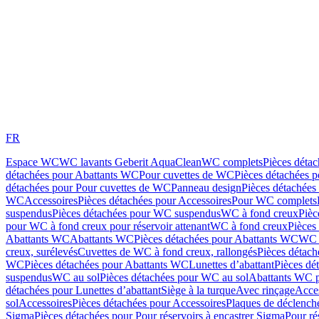
FR
Espace WC
WC lavants Geberit AquaClean
WC complets
Pièces déta
détachées pour Abattants WC
Pour cuvettes de WC
Pièces détachées 
détachées pour Pour cuvettes de WC
Panneau design
Pièces détachées
WC
Accessoires
Pièces détachées pour Accessoires
Pour WC complets
suspendus
Pièces détachées pour WC suspendus
WC à fond creux
Pièc
pour WC à fond creux pour réservoir attenant
WC à fond creux
Pièces
Abattants WC
Abattants WC
Pièces détachées pour Abattants WC
WC 
creux, surélevés
Cuvettes de WC à fond creux, rallongés
Pièces détach
WC
Pièces détachées pour Abattants WC
Lunettes d’abattant
Pièces dé
suspendus
WC au sol
Pièces détachées pour WC au sol
Abattants WC p
détachées pour Lunettes d’abattant
Siège à la turque
Avec rinçage
Acce
sol
Accessoires
Pièces détachées pour Accessoires
Plaques de déclenc
Sigma
Pièces détachées pour Pour réservoirs à encastrer Sigma
Pour ré