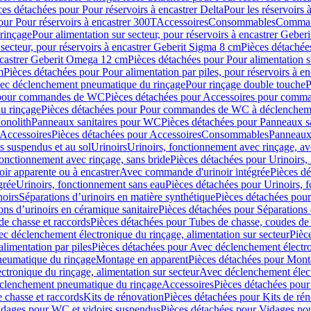
ces détachées pour Pour réservoirs à encastrer Delta
Pour les réservoirs 
our Pour réservoirs à encastrer 300T
Accessoires
Consommables
Command
rinçage
Pour alimentation sur secteur, pour réservoirs à encastrer Gebe
 secteur, pour réservoirs à encastrer Geberit Sigma 8 cm
Pièces détachées
encastrer Geberit Omega 12 cm
Pièces détachées pour Pour alimentation s
m
Pièces détachées pour Pour alimentation par piles, pour réservoirs à 
c déclenchement pneumatique du rinçage
Pour rinçage double touche
P
 pour commandes de WC
Pièces détachées pour Accessoires pour com
u rinçage
Pièces détachées pour Pour commandes de WC à déclencheme
onolith
Panneaux sanitaires pour WC
Pièces détachées pour Panneaux s
Accessoires
Pièces détachées pour Accessoires
Consommables
Panneaux 
s suspendus et au sol
Urinoirs
Urinoirs, fonctionnement avec rinçage, av
fonctionnement avec rinçage, sans bride
Pièces détachées pour Urinoirs,
ir apparente ou à encastrer
Avec commande d'urinoir intégrée
Pièces d
grée
Urinoirs, fonctionnement sans eau
Pièces détachées pour Urinoirs, 
noirs
Séparations d’urinoirs en matière synthétique
Pièces détachées pour
ons d’urinoirs en céramique sanitaire
Pièces détachées pour Séparations 
de chasse et raccords
Pièces détachées pour Tubes de chasse, coudes de 
c déclenchement électronique du rinçage, alimentation sur secteur
Pièc
limentation par piles
Pièces détachées pour Avec déclenchement électron
neumatique du rinçage
Montage en apparent
Pièces détachées pour Mont
tronique du rinçage, alimentation sur secteur
Avec déclenchement électr
clenchement pneumatique du rinçage
Accessoires
Pièces détachées pour
 chasse et raccords
Kits de rénovation
Pièces détachées pour Kits de ré
dages pour WC et vidoirs suspendus
Pièces détachées pour Vidages po