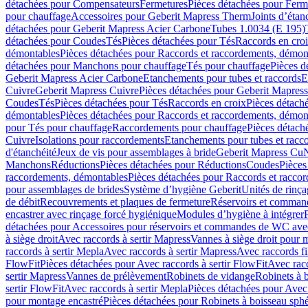
détachées pour Compensateurs
Fermetures
Pièces détachées pour Ferm
pour chauffage
Accessoires pour Geberit Mapress Therm
Joints d’étan
détachées pour Geberit Mapress Acier Carbone
Tubes 1.0034 (E 195)
détachées pour Coudes
Tés
Pièces détachées pour Tés
Raccords en cro
démontables
Pièces détachées pour Raccords et raccordements, démon
détachées pour Manchons pour chauffage
Tés pour chauffage
Pièces d
Geberit Mapress Acier Carbone
Etanchements pour tubes et raccords
E
Cuivre
Geberit Mapress Cuivre
Pièces détachées pour Geberit Mapres
Coudes
Tés
Pièces détachées pour Tés
Raccords en croix
Pièces détach
démontables
Pièces détachées pour Raccords et raccordements, démon
pour Tés pour chauffage
Raccordements pour chauffage
Pièces détach
Cuivre
Isolations pour raccordements
Etanchements pour tubes et racc
d'étanchéité
Jeux de vis pour assemblages à bride
Geberit Mapress Cu
Manchons
Réductions
Pièces détachées pour Réductions
Coudes
Pièces
raccordements, démontables
Pièces détachées pour Raccords et racco
pour assemblages de brides
Système d’hygiène Geberit
Unités de rinç
de débit
Recouvrements et plaques de fermeture
Réservoirs et comman
encastrer avec rinçage forcé hygiénique
Modules d’hygiène à intégrer
détachées pour Accessoires pour réservoirs et commandes de WC avec
à siège droit
Avec raccords à sertir Mapress
Vannes à siège droit pour 
raccords à sertir Mepla
Avec raccords à sertir Mapress
Avec raccords fi
FlowFit
Pièces détachées pour Avec raccords à sertir FlowFit
Avec racc
sertir Mapress
Vannes de prélèvement
Robinets de vidange
Robinets à 
sertir FlowFit
Avec raccords à sertir Mepla
Pièces détachées pour Avec 
pour montage encastré
Pièces détachées pour Robinets à boisseau sph