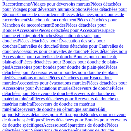
Raccordements
Vidages pour déversoirs muraux
Pièces détachées
pour Vidages pour déversoirs muraux
Siphons
Pièces détachées pour
Siphons
Coudes de raccordement
Pièces détachées pour Coudes de
raccordement
Manchon de raccordement
Pièces détachées pour
Manchon de raccordement
Bondes
Pièces détachées pour
Bondes
Accessoires
Pièces détachées pour Accessoires
Espace
douche et baignoire
Douches
Évacuation des sols pour
douches
Pièces détachées pour Évacuation des sols pour
douches
Canivelles de douche
Pièces détachées pour Canivelles de
douche
Accessoires pour canivelles de douche
Pièces détachées pour
Accessoires pour canivelles de douche
Bondes pour douche de
plain-pied
Pièces détachées pour Bondes pour douche de plain-
pied
Accessoires pour bondes pour douche de plain-pied
Pièces
détachées pour Accessoires pour bondes pour douche de plain-
pied
Evacuations murales
Pièces détachées pour Evacuations
murales
Accessoires pour évacuations murales
Pièces détachées pour
Accessoires pour évacuations murales
Receveurs de douche
Pièces
détachées pour Receveurs de douche
Receveurs de douche en
matériau minéral
Pièces détachées pour Receveurs de douche en
matériau minéral
Receveurs de douche en matériau
minéral
Receveurs de douche en céramique sanitaire
Bâti-
supports
Pièces détachées pour Bâti-supports
Bondes pour receveurs
de douche spécifiques
Pièces détachées pour Bondes pour receveurs
de douche spécifiques
Accessoires
Séparations de douche
Pièces
détachées pour Séparations de douche
Séparations de douche