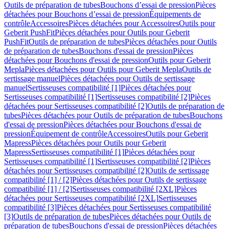
Outils de préparation de tubes
Bouchons d’essai de pression
Pièces
détachées pour Bouchons d’essai de pression
Équipements de
contrôle
Accessoires
Pièces détachées pour Accessoires
Outils pour
Geberit PushFit
Pièces détachées pour Outils pour Geberit
PushFit
Outils de préparation de tubes
Pièces détachées pour Outils
de préparation de tubes
Bouchons d'essai de pression
Pièces
détachées pour Bouchons d'essai de pression
Outils pour Geberit
Mepla
Pièces détachées pour Outils pour Geberit Mepla
Outils de
sertissage manuel
Pièces détachées pour Outils de sertissage
manuel
Sertisseuses compatibilité [1]
Pièces détachées pour
Sertisseuses compatibilité [1]
Sertisseuses compatibilité [2]
Pièces
détachées pour Sertisseuses compatibilité [2]
Outils de préparation de
tubes
Pièces détachées pour Outils de préparation de tubes
Bouchons
d'essai de pression
Pièces détachées pour Bouchons d'essai de
pression
Équipement de contrôle
Accessoires
Outils pour Geberit
Mapress
Pièces détachées pour Outils pour Geberit
Mapress
Sertisseuses compatibilité [1]
Pièces détachées pour
Sertisseuses compatibilité [1]
Sertisseuses compatibilité [2]
Pièces
détachées pour Sertisseuses compatibilité [2]
Outils de sertissage
compatibilité [1] / [2]
Pièces détachées pour Outils de sertissage
compatibilité [1] / [2]
Sertisseuses compatibilité [2XL]
Pièces
détachées pour Sertisseuses compatibilité [2XL]
Sertisseuses
compatibilité [3]
Pièces détachées pour Sertisseuses compatibilité
[3]
Outils de préparation de tubes
Pièces détachées pour Outils de
préparation de tubes
Bouchons d'essai de pression
Pièces détachées