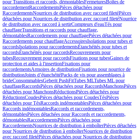
pour Transitions et raccords, démontables
Fermetures
Boîtes de
raccordement
Raccordements
Pièces détachées pour
Raccordements
Nourrices de distribution avec raccord fileté
Pièces
détachées pour Nourrices de distribution avec raccord fileté
Nourrice
de distribution avec raccord à sertir
Compteurs d'eau
Tés pour
chauffage
Transitions et raccords pour chauffage,
démontables
Raccordements pour chauffage
Pièces détachées pour
Raccordements pour chauffage
Accessoires
Isolations pour tubes et
raccords
Isolations pour raccordements
Étanchéités pour tubes et
raccords
Étanchéités pour raccords
Recouvrements pour
tubes
Recouvrement pour raccords
Fixations pour tubes
Gaines de
protection et aides à l'insertion
Fixations pour
raccordements
Armoires de distribution
Fixations pour nourrice de
distribution
Joints d’étanchéité
Packs de vis pour assemblages à
bride
Consommables
Geberit PushFit
Tubes ML
Tubes ML pour
chauffage
Raccords
Pièces détachées pour Raccords
Manchons
Pièces
détachées pour Manchons
Réductions
Pièces détachées pour
Réductions
Coudes
Pièces détachées pour Coudes
Tés
Pièces
détachées pour Tés
Raccords indémontables
Pièces détachées pour
Raccords indémontables
Raccords et raccordements,
démontables
Pièces détachées pour Raccords et raccordements,
démontables
Raccordements
Pièces détachées pour
Raccordements
Nourrices de distribution à emboîter
Pièces détachées
pour Nourrices de distribution à emboîter
Nourrices de distribution
avec raccord fileté
Pièces détachées pour Nourrices de distribution