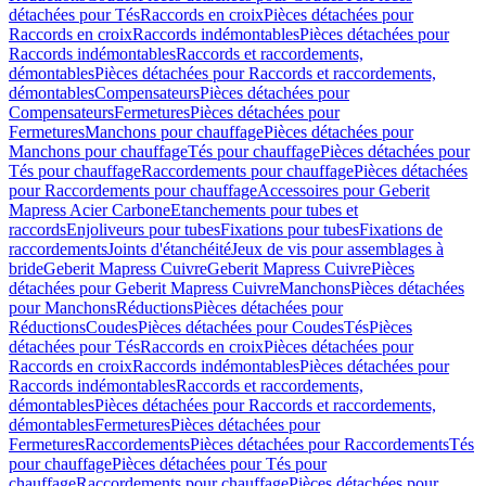
détachées pour Tés
Raccords en croix
Pièces détachées pour
Raccords en croix
Raccords indémontables
Pièces détachées pour
Raccords indémontables
Raccords et raccordements,
démontables
Pièces détachées pour Raccords et raccordements,
démontables
Compensateurs
Pièces détachées pour
Compensateurs
Fermetures
Pièces détachées pour
Fermetures
Manchons pour chauffage
Pièces détachées pour
Manchons pour chauffage
Tés pour chauffage
Pièces détachées pour
Tés pour chauffage
Raccordements pour chauffage
Pièces détachées
pour Raccordements pour chauffage
Accessoires pour Geberit
Mapress Acier Carbone
Etanchements pour tubes et
raccords
Enjoliveurs pour tubes
Fixations pour tubes
Fixations de
raccordements
Joints d'étanchéité
Jeux de vis pour assemblages à
bride
Geberit Mapress Cuivre
Geberit Mapress Cuivre
Pièces
détachées pour Geberit Mapress Cuivre
Manchons
Pièces détachées
pour Manchons
Réductions
Pièces détachées pour
Réductions
Coudes
Pièces détachées pour Coudes
Tés
Pièces
détachées pour Tés
Raccords en croix
Pièces détachées pour
Raccords en croix
Raccords indémontables
Pièces détachées pour
Raccords indémontables
Raccords et raccordements,
démontables
Pièces détachées pour Raccords et raccordements,
démontables
Fermetures
Pièces détachées pour
Fermetures
Raccordements
Pièces détachées pour Raccordements
Tés
pour chauffage
Pièces détachées pour Tés pour
chauffage
Raccordements pour chauffage
Pièces détachées pour