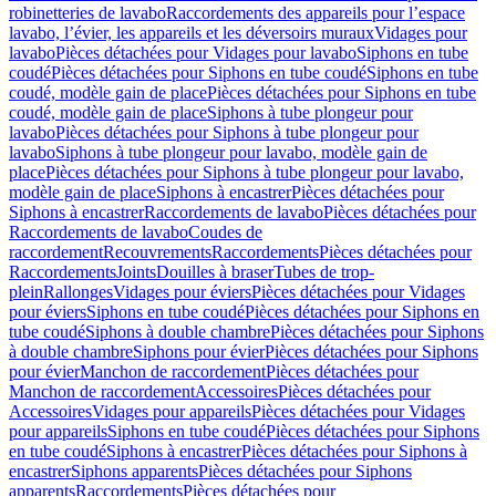
robinetteries de lavabo
Raccordements des appareils pour l’espace
lavabo, l’évier, les appareils et les déversoirs muraux
Vidages pour
lavabo
Pièces détachées pour Vidages pour lavabo
Siphons en tube
coudé
Pièces détachées pour Siphons en tube coudé
Siphons en tube
coudé, modèle gain de place
Pièces détachées pour Siphons en tube
coudé, modèle gain de place
Siphons à tube plongeur pour
lavabo
Pièces détachées pour Siphons à tube plongeur pour
lavabo
Siphons à tube plongeur pour lavabo, modèle gain de
place
Pièces détachées pour Siphons à tube plongeur pour lavabo,
modèle gain de place
Siphons à encastrer
Pièces détachées pour
Siphons à encastrer
Raccordements de lavabo
Pièces détachées pour
Raccordements de lavabo
Coudes de
raccordement
Recouvrements
Raccordements
Pièces détachées pour
Raccordements
Joints
Douilles à braser
Tubes de trop-
plein
Rallonges
Vidages pour éviers
Pièces détachées pour Vidages
pour éviers
Siphons en tube coudé
Pièces détachées pour Siphons en
tube coudé
Siphons à double chambre
Pièces détachées pour Siphons
à double chambre
Siphons pour évier
Pièces détachées pour Siphons
pour évier
Manchon de raccordement
Pièces détachées pour
Manchon de raccordement
Accessoires
Pièces détachées pour
Accessoires
Vidages pour appareils
Pièces détachées pour Vidages
pour appareils
Siphons en tube coudé
Pièces détachées pour Siphons
en tube coudé
Siphons à encastrer
Pièces détachées pour Siphons à
encastrer
Siphons apparents
Pièces détachées pour Siphons
apparents
Raccordements
Pièces détachées pour