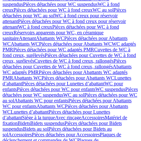
suspendus
Pièces détachées pour WC suspendus
WC à fond
creux
Pièces détachées pour WC à fond creux
WC au sol
Pièces
détachées pour WC au sol
WC à fond creux pour réservoir
attenant
Pièces détachées pour WC à fond creux pour réservoir
attenant
WC à fond creux
Pièces détachées pour WC à fond
creux
Réservoirs apparents pour WC, en céramique
sanitaire
Attenant
Abattants WC
Pièces détachées pour Abattants
WC
Abattants WC
Pièces détachées pour Abattants WC
WC adaptés
PMR
Pièces détachées pour WC adaptés PMR
Cuvettes de WC à
fond creux, surélevés
Pièces détachées pour Cuvettes de WC à fond
creux, surélevés
Cuvettes de WC à fond creux, rallongés
Pièces
détachées pour Cuvettes de WC à fond creux, rallongés
Abattants
WC adaptés PMR
Pièces détachées pour Abattants WC adaptés
PMR
Abattants WC
Pièces détachées pour Abattants WC
Lunettes
d’abattant
Pièces détachées pour Lunettes d’abattant
WC pour
enfants
Pièces détachées pour WC pour enfants
WC suspendus
Pièces
détachées pour WC suspendus
WC au sol
Pièces détachées pour WC
au sol
Abattants WC pour enfants
Pièces détachées pour Abattants
WC pour enfants
Abattants WC
Pièces détachées pour Abattants
WC
Lunettes d’abattant
Pièces détachées pour Lunettes
d’abattant
Siège à la turque
Avec rinçage
Accessoires
Matériel de
fixation
Bidets
Bidets suspendus
Pièces détachées pour Bidets
suspendus
Bidets au sol
Pièces détachées pour Bidets au
sol
Accessoires
Pièces détachées pour Accessoires
Plaques de
déclenchement et commandes de WC
Plaques de