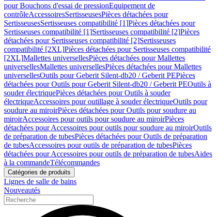
pour Bouchons d'essai de pression
Equipement de
contrôle
Accessoires
Sertisseuses
Pièces détachées pour
Sertisseuses
Sertisseuses compatibilité [1]
Pièces détachées pour
Sertisseuses compatibilité [1]
Sertisseuses compatibilité [2]
Pièces
détachées pour Sertisseuses compatibilité [2]
Sertisseuses
compatibilité [2XL]
Pièces détachées pour Sertisseuses compatibilité
[2XL]
Mallettes universelles
Pièces détachées pour Mallettes
universelles
Mallettes universelles
Pièces détachées pour Mallettes
universelles
Outils pour Geberit Silent-db20 / Geberit PE
Pièces
détachées pour Outils pour Geberit Silent-db20 / Geberit PE
Outils à
souder électrique
Pièces détachées pour Outils à souder
électrique
Accessoires pour outillage à souder électrique
Outils pour
soudure au miroir
Pièces détachées pour Outils pour soudure au
miroir
Accessoires pour outils pour soudure au miroir
Pièces
détachées pour Accessoires pour outils pour soudure au miroir
Outils
de préparation de tubes
Pièces détachées pour Outils de préparation
de tubes
Accessoires pour outils de préparation de tubes
Pièces
détachées pour Accessoires pour outils de préparation de tubes
Aides
à la commande
Télécommandes
Catégories de produits
Lignes de salle de bains
Nouveautés