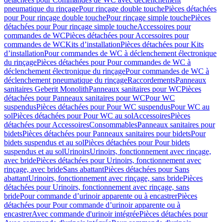
pneumatique du rinçage
Pour rinçage double touche
Pièces détachées
pour Pour rinçage double touche
Pour rinçage simple touche
Pièces
détachées pour Pour rinçage simple touche
Accessoires pour
commandes de WC
Pièces détachées pour Accessoires pour
commandes de WC
Kits d’installation
Pièces détachées pour Kits
d’installation
Pour commandes de WC à déclenchement électronique
du rinçage
Pièces détachées pour Pour commandes de WC à
déclenchement électronique du rinçage
Pour commandes de WC à
déclenchement pneumatique du rinçage
Raccordements
Panneaux
sanitaires Geberit Monolith
Panneaux sanitaires pour WC
Pièces
détachées pour Panneaux sanitaires pour WC
Pour WC
suspendus
Pièces détachées pour Pour WC suspendus
Pour WC au
sol
Pièces détachées pour Pour WC au sol
Accessoires
Pièces
détachées pour Accessoires
Consommables
Panneaux sanitaires pour
bidets
Pièces détachées pour Panneaux sanitaires pour bidets
Pour
bidets suspendus et au sol
Pièces détachées pour Pour bidets
suspendus et au sol
Urinoirs
Urinoirs, fonctionnement avec rinçage,
avec bride
Pièces détachées pour Urinoirs, fonctionnement avec
rinçage, avec bride
Sans abattant
Pièces détachées pour Sans
abattant
Urinoirs, fonctionnement avec rinçage, sans bride
Pièces
détachées pour Urinoirs, fonctionnement avec rinçage, sans
bride
Pour commande d’urinoir apparente ou à encastrer
Pièces
détachées pour Pour commande d’urinoir apparente ou à
encastrer
Avec commande d'urinoir intégrée
Pièces détachées pour