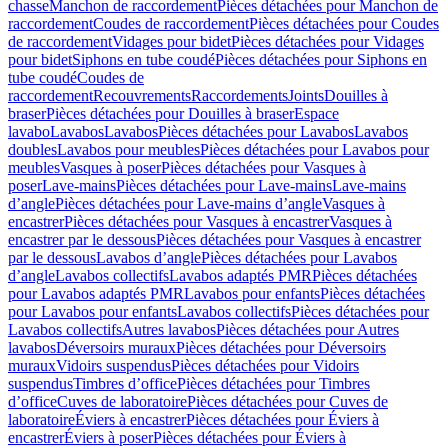
chasse
Manchon de raccordement
Pièces détachées pour Manchon de
raccordement
Coudes de raccordement
Pièces détachées pour Coudes
de raccordement
Vidages pour bidet
Pièces détachées pour Vidages
pour bidet
Siphons en tube coudé
Pièces détachées pour Siphons en
tube coudé
Coudes de
raccordement
Recouvrements
Raccordements
Joints
Douilles à
braser
Pièces détachées pour Douilles à braser
Espace
lavabo
Lavabos
Lavabos
Pièces détachées pour Lavabos
Lavabos
doubles
Lavabos pour meubles
Pièces détachées pour Lavabos pour
meubles
Vasques à poser
Pièces détachées pour Vasques à
poser
Lave-mains
Pièces détachées pour Lave-mains
Lave-mains
d’angle
Pièces détachées pour Lave-mains d’angle
Vasques à
encastrer
Pièces détachées pour Vasques à encastrer
Vasques à
encastrer par le dessous
Pièces détachées pour Vasques à encastrer
par le dessous
Lavabos d’angle
Pièces détachées pour Lavabos
d’angle
Lavabos collectifs
Lavabos adaptés PMR
Pièces détachées
pour Lavabos adaptés PMR
Lavabos pour enfants
Pièces détachées
pour Lavabos pour enfants
Lavabos collectifs
Pièces détachées pour
Lavabos collectifs
Autres lavabos
Pièces détachées pour Autres
lavabos
Déversoirs muraux
Pièces détachées pour Déversoirs
muraux
Vidoirs suspendus
Pièces détachées pour Vidoirs
suspendus
Timbres dʼoffice
Pièces détachées pour Timbres
dʼoffice
Cuves de laboratoire
Pièces détachées pour Cuves de
laboratoire
Éviers à encastrer
Pièces détachées pour Éviers à
encastrer
Éviers à poser
Pièces détachées pour Éviers à