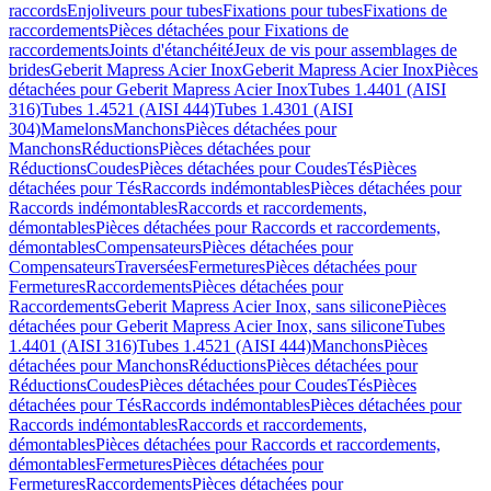
raccords
Enjoliveurs pour tubes
Fixations pour tubes
Fixations de
raccordements
Pièces détachées pour Fixations de
raccordements
Joints d'étanchéité
Jeux de vis pour assemblages de
brides
Geberit Mapress Acier Inox
Geberit Mapress Acier Inox
Pièces
détachées pour Geberit Mapress Acier Inox
Tubes 1.4401 (AISI
316)
Tubes 1.4521 (AISI 444)
Tubes 1.4301 (AISI
304)
Mamelons
Manchons
Pièces détachées pour
Manchons
Réductions
Pièces détachées pour
Réductions
Coudes
Pièces détachées pour Coudes
Tés
Pièces
détachées pour Tés
Raccords indémontables
Pièces détachées pour
Raccords indémontables
Raccords et raccordements,
démontables
Pièces détachées pour Raccords et raccordements,
démontables
Compensateurs
Pièces détachées pour
Compensateurs
Traversées
Fermetures
Pièces détachées pour
Fermetures
Raccordements
Pièces détachées pour
Raccordements
Geberit Mapress Acier Inox, sans silicone
Pièces
détachées pour Geberit Mapress Acier Inox, sans silicone
Tubes
1.4401 (AISI 316)
Tubes 1.4521 (AISI 444)
Manchons
Pièces
détachées pour Manchons
Réductions
Pièces détachées pour
Réductions
Coudes
Pièces détachées pour Coudes
Tés
Pièces
détachées pour Tés
Raccords indémontables
Pièces détachées pour
Raccords indémontables
Raccords et raccordements,
démontables
Pièces détachées pour Raccords et raccordements,
démontables
Fermetures
Pièces détachées pour
Fermetures
Raccordements
Pièces détachées pour