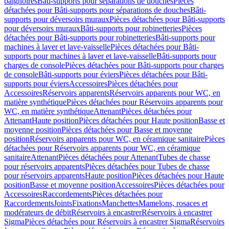
baignoires
Bâti-supports pour séparations de douches
Pièces
détachées pour Bâti-supports pour séparations de douches
Bâti-
supports pour déversoirs muraux
Pièces détachées pour Bâti-supports
pour déversoirs muraux
Bâti-supports pour robinetteries
Pièces
détachées pour Bâti-supports pour robinetteries
Bâti-supports pour
machines à laver et lave-vaisselle
Pièces détachées pour Bâti-
supports pour machines à laver et lave-vaisselle
Bâti-supports pour
charges de console
Pièces détachées pour Bâti-supports pour charges
de console
Bâti-supports pour éviers
Pièces détachées pour Bâti-
supports pour éviers
Accessoires
Pièces détachées pour
Accessoires
Réservoirs apparents
Réservoirs apparents pour WC, en
matière synthétique
Pièces détachées pour Réservoirs apparents pour
WC, en matière synthétique
Attenant
Pièces détachées pour
Attenant
Haute position
Pièces détachées pour Haute position
Basse et
moyenne position
Pièces détachées pour Basse et moyenne
position
Réservoirs apparents pour WC, en céramique sanitaire
Pièces
détachées pour Réservoirs apparents pour WC, en céramique
sanitaire
Attenant
Pièces détachées pour Attenant
Tubes de chasse
pour réservoirs apparents
Pièces détachées pour Tubes de chasse
pour réservoirs apparents
Haute position
Pièces détachées pour Haute
position
Basse et moyenne position
Accessoires
Pièces détachées pour
Accessoires
Raccordements
Pièces détachées pour
Raccordements
Joints
Fixations
Manchettes
Mamelons, rosaces et
modérateurs de débit
Réservoirs à encastrer
Réservoirs à encastrer
Sigma
Pièces détachées pour Réservoirs à encastrer Sigma
Réservoirs