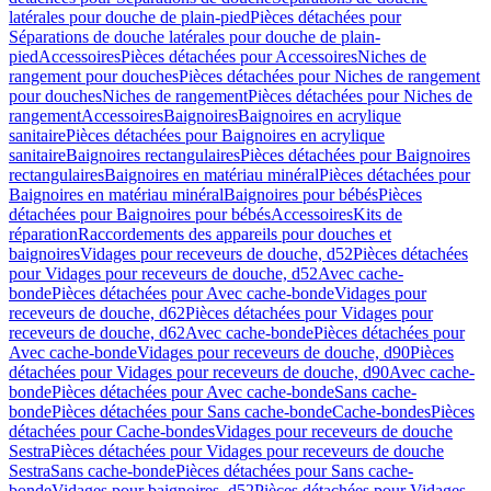
latérales pour douche de plain-pied
Pièces détachées pour
Séparations de douche latérales pour douche de plain-
pied
Accessoires
Pièces détachées pour Accessoires
Niches de
rangement pour douches
Pièces détachées pour Niches de rangement
pour douches
Niches de rangement
Pièces détachées pour Niches de
rangement
Accessoires
Baignoires
Baignoires en acrylique
sanitaire
Pièces détachées pour Baignoires en acrylique
sanitaire
Baignoires rectangulaires
Pièces détachées pour Baignoires
rectangulaires
Baignoires en matériau minéral
Pièces détachées pour
Baignoires en matériau minéral
Baignoires pour bébés
Pièces
détachées pour Baignoires pour bébés
Accessoires
Kits de
réparation
Raccordements des appareils pour douches et
baignoires
Vidages pour receveurs de douche, d52
Pièces détachées
pour Vidages pour receveurs de douche, d52
Avec cache-
bonde
Pièces détachées pour Avec cache-bonde
Vidages pour
receveurs de douche, d62
Pièces détachées pour Vidages pour
receveurs de douche, d62
Avec cache-bonde
Pièces détachées pour
Avec cache-bonde
Vidages pour receveurs de douche, d90
Pièces
détachées pour Vidages pour receveurs de douche, d90
Avec cache-
bonde
Pièces détachées pour Avec cache-bonde
Sans cache-
bonde
Pièces détachées pour Sans cache-bonde
Cache-bondes
Pièces
détachées pour Cache-bondes
Vidages pour receveurs de douche
Sestra
Pièces détachées pour Vidages pour receveurs de douche
Sestra
Sans cache-bonde
Pièces détachées pour Sans cache-
bonde
Vidages pour baignoires, d52
Pièces détachées pour Vidages