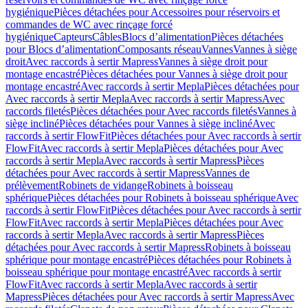
hygiénique
Pièces détachées pour Accessoires pour réservoirs et
commandes de WC avec rinçage forcé
hygiénique
Capteurs
Câbles
Blocs d’alimentation
Pièces détachées
pour Blocs d’alimentation
Composants réseau
Vannes
Vannes à siège
droit
Avec raccords à sertir Mapress
Vannes à siège droit pour
montage encastré
Pièces détachées pour Vannes à siège droit pour
montage encastré
Avec raccords à sertir Mepla
Pièces détachées pour
Avec raccords à sertir Mepla
Avec raccords à sertir Mapress
Avec
raccords filetés
Pièces détachées pour Avec raccords filetés
Vannes à
siège incliné
Pièces détachées pour Vannes à siège incliné
Avec
raccords à sertir FlowFit
Pièces détachées pour Avec raccords à sertir
FlowFit
Avec raccords à sertir Mepla
Pièces détachées pour Avec
raccords à sertir Mepla
Avec raccords à sertir Mapress
Pièces
détachées pour Avec raccords à sertir Mapress
Vannes de
prélèvement
Robinets de vidange
Robinets à boisseau
sphérique
Pièces détachées pour Robinets à boisseau sphérique
Avec
raccords à sertir FlowFit
Pièces détachées pour Avec raccords à sertir
FlowFit
Avec raccords à sertir Mepla
Pièces détachées pour Avec
raccords à sertir Mepla
Avec raccords à sertir Mapress
Pièces
détachées pour Avec raccords à sertir Mapress
Robinets à boisseau
sphérique pour montage encastré
Pièces détachées pour Robinets à
boisseau sphérique pour montage encastré
Avec raccords à sertir
FlowFit
Avec raccords à sertir Mepla
Avec raccords à sertir
Mapress
Pièces détachées pour Avec raccords à sertir Mapress
Avec