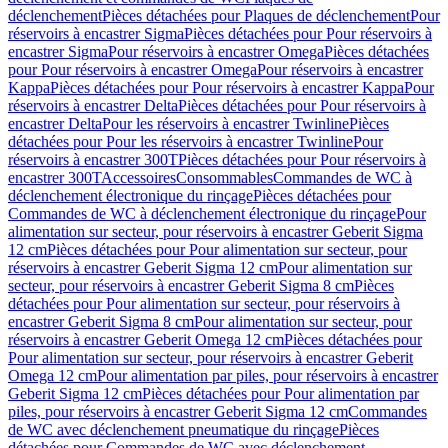
déclenchement
Pièces détachées pour Plaques de déclenchement
Pour
réservoirs à encastrer Sigma
Pièces détachées pour Pour réservoirs à
encastrer Sigma
Pour réservoirs à encastrer Omega
Pièces détachées
pour Pour réservoirs à encastrer Omega
Pour réservoirs à encastrer
Kappa
Pièces détachées pour Pour réservoirs à encastrer Kappa
Pour
réservoirs à encastrer Delta
Pièces détachées pour Pour réservoirs à
encastrer Delta
Pour les réservoirs à encastrer Twinline
Pièces
détachées pour Pour les réservoirs à encastrer Twinline
Pour
réservoirs à encastrer 300T
Pièces détachées pour Pour réservoirs à
encastrer 300T
Accessoires
Consommables
Commandes de WC à
déclenchement électronique du rinçage
Pièces détachées pour
Commandes de WC à déclenchement électronique du rinçage
Pour
alimentation sur secteur, pour réservoirs à encastrer Geberit Sigma
12 cm
Pièces détachées pour Pour alimentation sur secteur, pour
réservoirs à encastrer Geberit Sigma 12 cm
Pour alimentation sur
secteur, pour réservoirs à encastrer Geberit Sigma 8 cm
Pièces
détachées pour Pour alimentation sur secteur, pour réservoirs à
encastrer Geberit Sigma 8 cm
Pour alimentation sur secteur, pour
réservoirs à encastrer Geberit Omega 12 cm
Pièces détachées pour
Pour alimentation sur secteur, pour réservoirs à encastrer Geberit
Omega 12 cm
Pour alimentation par piles, pour réservoirs à encastrer
Geberit Sigma 12 cm
Pièces détachées pour Pour alimentation par
piles, pour réservoirs à encastrer Geberit Sigma 12 cm
Commandes
de WC avec déclenchement pneumatique du rinçage
Pièces
détachées pour Commandes de WC avec déclenchement