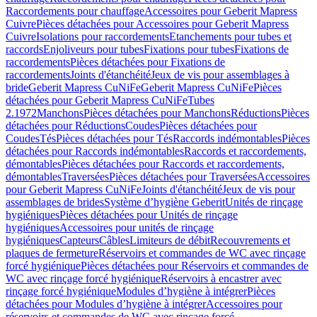
Raccordements pour chauffage
Accessoires pour Geberit Mapress
Cuivre
Pièces détachées pour Accessoires pour Geberit Mapress
Cuivre
Isolations pour raccordements
Etanchements pour tubes et
raccords
Enjoliveurs pour tubes
Fixations pour tubes
Fixations de
raccordements
Pièces détachées pour Fixations de
raccordements
Joints d'étanchéité
Jeux de vis pour assemblages à
bride
Geberit Mapress CuNiFe
Geberit Mapress CuNiFe
Pièces
détachées pour Geberit Mapress CuNiFe
Tubes
2.1972
Manchons
Pièces détachées pour Manchons
Réductions
Pièces
détachées pour Réductions
Coudes
Pièces détachées pour
Coudes
Tés
Pièces détachées pour Tés
Raccords indémontables
Pièces
détachées pour Raccords indémontables
Raccords et raccordements,
démontables
Pièces détachées pour Raccords et raccordements,
démontables
Traversées
Pièces détachées pour Traversées
Accessoires
pour Geberit Mapress CuNiFe
Joints d'étanchéité
Jeux de vis pour
assemblages de brides
Système d’hygiène Geberit
Unités de rinçage
hygiéniques
Pièces détachées pour Unités de rinçage
hygiéniques
Accessoires pour unités de rinçage
hygiéniques
Capteurs
Câbles
Limiteurs de débit
Recouvrements et
plaques de fermeture
Réservoirs et commandes de WC avec rinçage
forcé hygiénique
Pièces détachées pour Réservoirs et commandes de
WC avec rinçage forcé hygiénique
Réservoirs à encastrer avec
rinçage forcé hygiénique
Modules d’hygiène à intégrer
Pièces
détachées pour Modules d’hygiène à intégrer
Accessoires pour
réservoirs et commandes de WC avec rinçage forcé