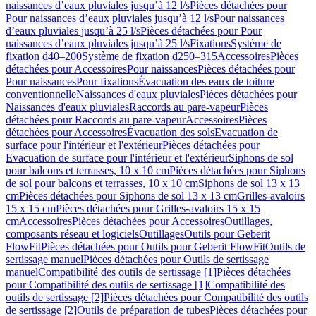
naissances d’eaux pluviales jusqu’à 12 l/s
Pièces détachées pour
Pour naissances d’eaux pluviales jusqu’à 12 l/s
Pour naissances
d’eaux pluviales jusqu’à 25 l/s
Pièces détachées pour Pour
naissances d’eaux pluviales jusqu’à 25 l/s
Fixations
Système de
fixation d40–200
Système de fixation d250–315
Accessoires
Pièces
détachées pour Accessoires
Pour naissances
Pièces détachées pour
Pour naissances
Pour fixations
Évacuation des eaux de toiture
conventionnelle
Naissances d'eaux pluviales
Pièces détachées pour
Naissances d'eaux pluviales
Raccords au pare-vapeur
Pièces
détachées pour Raccords au pare-vapeur
Accessoires
Pièces
détachées pour Accessoires
Évacuation des sols
Evacuation de
surface pour l'intérieur et l'extérieur
Pièces détachées pour
Evacuation de surface pour l'intérieur et l'extérieur
Siphons de sol
pour balcons et terrasses, 10 x 10 cm
Pièces détachées pour Siphons
de sol pour balcons et terrasses, 10 x 10 cm
Siphons de sol 13 x 13
cm
Pièces détachées pour Siphons de sol 13 x 13 cm
Grilles-avaloirs
15 x 15 cm
Pièces détachées pour Grilles-avaloirs 15 x 15
cm
Accessoires
Pièces détachées pour Accessoires
Outillages,
composants réseau et logiciels
Outillages
Outils pour Geberit
FlowFit
Pièces détachées pour Outils pour Geberit FlowFit
Outils de
sertissage manuel
Pièces détachées pour Outils de sertissage
manuel
Compatibilité des outils de sertissage [1]
Pièces détachées
pour Compatibilité des outils de sertissage [1]
Compatibilité des
outils de sertissage [2]
Pièces détachées pour Compatibilité des outils
de sertissage [2]
Outils de préparation de tubes
Pièces détachées pour