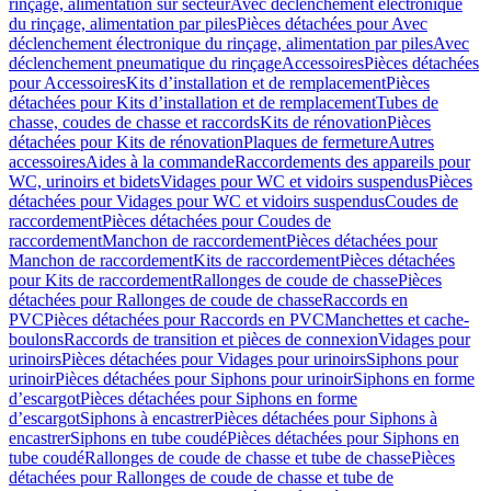
rinçage, alimentation sur secteur
Avec déclenchement électronique
du rinçage, alimentation par piles
Pièces détachées pour Avec
déclenchement électronique du rinçage, alimentation par piles
Avec
déclenchement pneumatique du rinçage
Accessoires
Pièces détachées
pour Accessoires
Kits d’installation et de remplacement
Pièces
détachées pour Kits d’installation et de remplacement
Tubes de
chasse, coudes de chasse et raccords
Kits de rénovation
Pièces
détachées pour Kits de rénovation
Plaques de fermeture
Autres
accessoires
Aides à la commande
Raccordements des appareils pour
WC, urinoirs et bidets
Vidages pour WC et vidoirs suspendus
Pièces
détachées pour Vidages pour WC et vidoirs suspendus
Coudes de
raccordement
Pièces détachées pour Coudes de
raccordement
Manchon de raccordement
Pièces détachées pour
Manchon de raccordement
Kits de raccordement
Pièces détachées
pour Kits de raccordement
Rallonges de coude de chasse
Pièces
détachées pour Rallonges de coude de chasse
Raccords en
PVC
Pièces détachées pour Raccords en PVC
Manchettes et cache-
boulons
Raccords de transition et pièces de connexion
Vidages pour
urinoirs
Pièces détachées pour Vidages pour urinoirs
Siphons pour
urinoir
Pièces détachées pour Siphons pour urinoir
Siphons en forme
d’escargot
Pièces détachées pour Siphons en forme
d’escargot
Siphons à encastrer
Pièces détachées pour Siphons à
encastrer
Siphons en tube coudé
Pièces détachées pour Siphons en
tube coudé
Rallonges de coude de chasse et tube de chasse
Pièces
détachées pour Rallonges de coude de chasse et tube de