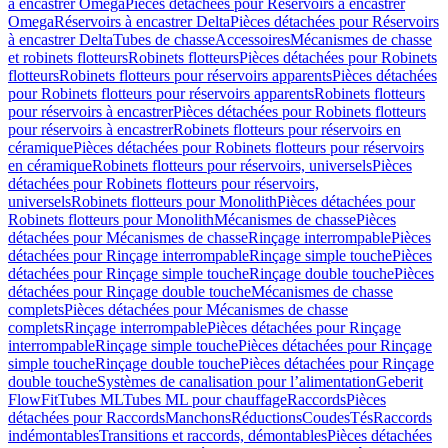
à encastrer Omega
Pièces détachées pour Réservoirs à encastrer
Omega
Réservoirs à encastrer Delta
Pièces détachées pour Réservoirs
à encastrer Delta
Tubes de chasse
Accessoires
Mécanismes de chasse
et robinets flotteurs
Robinets flotteurs
Pièces détachées pour Robinets
flotteurs
Robinets flotteurs pour réservoirs apparents
Pièces détachées
pour Robinets flotteurs pour réservoirs apparents
Robinets flotteurs
pour réservoirs à encastrer
Pièces détachées pour Robinets flotteurs
pour réservoirs à encastrer
Robinets flotteurs pour réservoirs en
céramique
Pièces détachées pour Robinets flotteurs pour réservoirs
en céramique
Robinets flotteurs pour réservoirs, universels
Pièces
détachées pour Robinets flotteurs pour réservoirs,
universels
Robinets flotteurs pour Monolith
Pièces détachées pour
Robinets flotteurs pour Monolith
Mécanismes de chasse
Pièces
détachées pour Mécanismes de chasse
Rinçage interrompable
Pièces
détachées pour Rinçage interrompable
Rinçage simple touche
Pièces
détachées pour Rinçage simple touche
Rinçage double touche
Pièces
détachées pour Rinçage double touche
Mécanismes de chasse
complets
Pièces détachées pour Mécanismes de chasse
complets
Rinçage interrompable
Pièces détachées pour Rinçage
interrompable
Rinçage simple touche
Pièces détachées pour Rinçage
simple touche
Rinçage double touche
Pièces détachées pour Rinçage
double touche
Systèmes de canalisation pour l’alimentation
Geberit
FlowFit
Tubes ML
Tubes ML pour chauffage
Raccords
Pièces
détachées pour Raccords
Manchons
Réductions
Coudes
Tés
Raccords
indémontables
Transitions et raccords, démontables
Pièces détachées