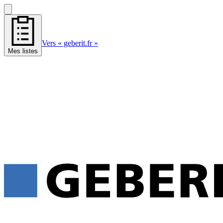
Vers « geberit.fr »
Mes listes