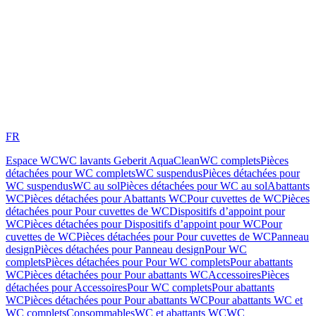
FR
Espace WC
WC lavants Geberit AquaClean
WC complets
Pièces
détachées pour WC complets
WC suspendus
Pièces détachées pour
WC suspendus
WC au sol
Pièces détachées pour WC au sol
Abattants
WC
Pièces détachées pour Abattants WC
Pour cuvettes de WC
Pièces
détachées pour Pour cuvettes de WC
Dispositifs d’appoint pour
WC
Pièces détachées pour Dispositifs d’appoint pour WC
Pour
cuvettes de WC
Pièces détachées pour Pour cuvettes de WC
Panneau
design
Pièces détachées pour Panneau design
Pour WC
complets
Pièces détachées pour Pour WC complets
Pour abattants
WC
Pièces détachées pour Pour abattants WC
Accessoires
Pièces
détachées pour Accessoires
Pour WC complets
Pour abattants
WC
Pièces détachées pour Pour abattants WC
Pour abattants WC et
WC complets
Consommables
WC et abattants WC
WC