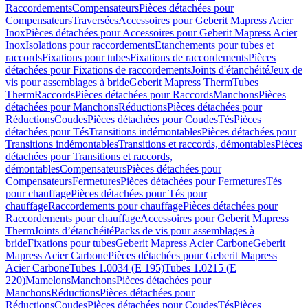
Raccordements
Compensateurs
Pièces détachées pour
Compensateurs
Traversées
Accessoires pour Geberit Mapress Acier
Inox
Pièces détachées pour Accessoires pour Geberit Mapress Acier
Inox
Isolations pour raccordements
Etanchements pour tubes et
raccords
Fixations pour tubes
Fixations de raccordements
Pièces
détachées pour Fixations de raccordements
Joints d'étanchéité
Jeux de
vis pour assemblages à bride
Geberit Mapress Therm
Tubes
Therm
Raccords
Pièces détachées pour Raccords
Manchons
Pièces
détachées pour Manchons
Réductions
Pièces détachées pour
Réductions
Coudes
Pièces détachées pour Coudes
Tés
Pièces
détachées pour Tés
Transitions indémontables
Pièces détachées pour
Transitions indémontables
Transitions et raccords, démontables
Pièces
détachées pour Transitions et raccords,
démontables
Compensateurs
Pièces détachées pour
Compensateurs
Fermetures
Pièces détachées pour Fermetures
Tés
pour chauffage
Pièces détachées pour Tés pour
chauffage
Raccordements pour chauffage
Pièces détachées pour
Raccordements pour chauffage
Accessoires pour Geberit Mapress
Therm
Joints d’étanchéité
Packs de vis pour assemblages à
bride
Fixations pour tubes
Geberit Mapress Acier Carbone
Geberit
Mapress Acier Carbone
Pièces détachées pour Geberit Mapress
Acier Carbone
Tubes 1.0034 (E 195)
Tubes 1.0215 (E
220)
Mamelons
Manchons
Pièces détachées pour
Manchons
Réductions
Pièces détachées pour
Réductions
Coudes
Pièces détachées pour Coudes
Tés
Pièces