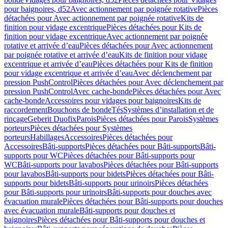
pour baignoires, d52
Avec actionnement par poignée rotative
Pièces
détachées pour Avec actionnement par poignée rotative
Kits de
finition pour vidage excentrique
Pièces détachées pour Kits de
finition pour vidage excentrique
Avec actionnement par poignée
rotative et arrivée d’eau
Pièces détachées pour Avec actionnement
par poignée rotative et arrivée d’eau
Kits de finition pour vidage
excentrique et arrivée d’eau
Pièces détachées pour Kits de finition
pour vidage excentrique et arrivée d’eau
Avec déclenchement par
pression PushControl
Pièces détachées pour Avec déclenchement par
pression PushControl
Avec cache-bonde
Pièces détachées pour Avec
cache-bonde
Accessoires pour vidages pour baignoires
Kits de
raccordement
Bouchons de bonde
Tés
Systèmes d’installation et de
rinçage
Geberit Duofix
Parois
Pièces détachées pour Parois
Systèmes
porteurs
Pièces détachées pour Systèmes
porteurs
Habillages
Accessoires
Pièces détachées pour
Accessoires
Bâti-supports
Pièces détachées pour Bâti-supports
Bâti-
supports pour WC
Pièces détachées pour Bâti-supports pour
WC
Bâti-supports pour lavabos
Pièces détachées pour Bâti-supports
pour lavabos
Bâti-supports pour bidets
Pièces détachées pour Bâti-
supports pour bidets
Bâti-supports pour urinoirs
Pièces détachées
pour Bâti-supports pour urinoirs
Bâti-supports pour douches avec
évacuation murale
Pièces détachées pour Bâti-supports pour douches
avec évacuation murale
Bâti-supports pour douches et
baignoires
Pièces détachées pour Bâti-supports pour douches et