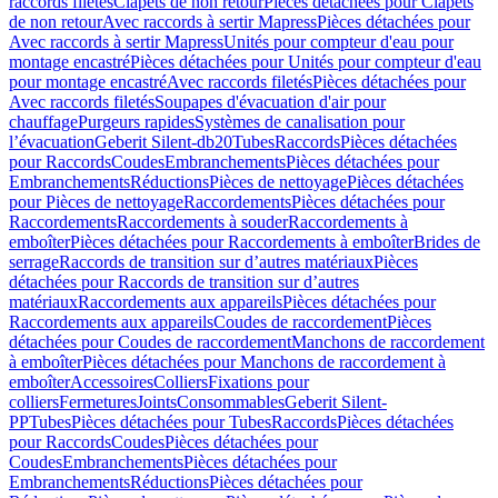
raccords filetés
Clapets de non retour
Pièces détachées pour Clapets
de non retour
Avec raccords à sertir Mapress
Pièces détachées pour
Avec raccords à sertir Mapress
Unités pour compteur d'eau pour
montage encastré
Pièces détachées pour Unités pour compteur d'eau
pour montage encastré
Avec raccords filetés
Pièces détachées pour
Avec raccords filetés
Soupapes d'évacuation d'air pour
chauffage
Purgeurs rapides
Systèmes de canalisation pour
l’évacuation
Geberit Silent-db20
Tubes
Raccords
Pièces détachées
pour Raccords
Coudes
Embranchements
Pièces détachées pour
Embranchements
Réductions
Pièces de nettoyage
Pièces détachées
pour Pièces de nettoyage
Raccordements
Pièces détachées pour
Raccordements
Raccordements à souder
Raccordements à
emboîter
Pièces détachées pour Raccordements à emboîter
Brides de
serrage
Raccords de transition sur d’autres matériaux
Pièces
détachées pour Raccords de transition sur d’autres
matériaux
Raccordements aux appareils
Pièces détachées pour
Raccordements aux appareils
Coudes de raccordement
Pièces
détachées pour Coudes de raccordement
Manchons de raccordement
à emboîter
Pièces détachées pour Manchons de raccordement à
emboîter
Accessoires
Colliers
Fixations pour
colliers
Fermetures
Joints
Consommables
Geberit Silent-
PP
Tubes
Pièces détachées pour Tubes
Raccords
Pièces détachées
pour Raccords
Coudes
Pièces détachées pour
Coudes
Embranchements
Pièces détachées pour
Embranchements
Réductions
Pièces détachées pour