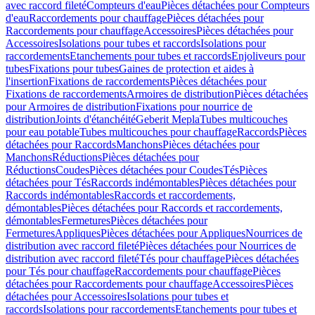
avec raccord fileté
Compteurs d'eau
Pièces détachées pour Compteurs
d'eau
Raccordements pour chauffage
Pièces détachées pour
Raccordements pour chauffage
Accessoires
Pièces détachées pour
Accessoires
Isolations pour tubes et raccords
Isolations pour
raccordements
Etanchements pour tubes et raccords
Enjoliveurs pour
tubes
Fixations pour tubes
Gaines de protection et aides à
l'insertion
Fixations de raccordements
Pièces détachées pour
Fixations de raccordements
Armoires de distribution
Pièces détachées
pour Armoires de distribution
Fixations pour nourrice de
distribution
Joints d'étanchéité
Geberit Mepla
Tubes multicouches
pour eau potable
Tubes multicouches pour chauffage
Raccords
Pièces
détachées pour Raccords
Manchons
Pièces détachées pour
Manchons
Réductions
Pièces détachées pour
Réductions
Coudes
Pièces détachées pour Coudes
Tés
Pièces
détachées pour Tés
Raccords indémontables
Pièces détachées pour
Raccords indémontables
Raccords et raccordements,
démontables
Pièces détachées pour Raccords et raccordements,
démontables
Fermetures
Pièces détachées pour
Fermetures
Appliques
Pièces détachées pour Appliques
Nourrices de
distribution avec raccord fileté
Pièces détachées pour Nourrices de
distribution avec raccord fileté
Tés pour chauffage
Pièces détachées
pour Tés pour chauffage
Raccordements pour chauffage
Pièces
détachées pour Raccordements pour chauffage
Accessoires
Pièces
détachées pour Accessoires
Isolations pour tubes et
raccords
Isolations pour raccordements
Etanchements pour tubes et