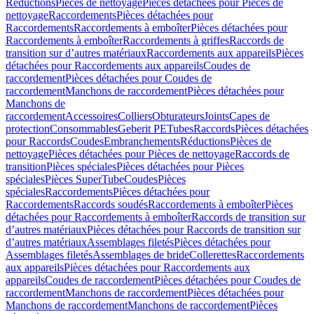
Réductions
Pièces de nettoyage
Pièces détachées pour Pièces de
nettoyage
Raccordements
Pièces détachées pour
Raccordements
Raccordements à emboîter
Pièces détachées pour
Raccordements à emboîter
Raccordements à griffes
Raccords de
transition sur d’autres matériaux
Raccordements aux appareils
Pièces
détachées pour Raccordements aux appareils
Coudes de
raccordement
Pièces détachées pour Coudes de
raccordement
Manchons de raccordement
Pièces détachées pour
Manchons de
raccordement
Accessoires
Colliers
Obturateurs
Joints
Capes de
protection
Consommables
Geberit PE
Tubes
Raccords
Pièces détachées
pour Raccords
Coudes
Embranchements
Réductions
Pièces de
nettoyage
Pièces détachées pour Pièces de nettoyage
Raccords de
transition
Pièces spéciales
Pièces détachées pour Pièces
spéciales
Pièces SuperTube
Coudes
Pièces
spéciales
Raccordements
Pièces détachées pour
Raccordements
Raccords soudés
Raccordements à emboîter
Pièces
détachées pour Raccordements à emboîter
Raccords de transition sur
d’autres matériaux
Pièces détachées pour Raccords de transition sur
d’autres matériaux
Assemblages filetés
Pièces détachées pour
Assemblages filetés
Assemblages de bride
Collerettes
Raccordements
aux appareils
Pièces détachées pour Raccordements aux
appareils
Coudes de raccordement
Pièces détachées pour Coudes de
raccordement
Manchons de raccordement
Pièces détachées pour
Manchons de raccordement
Manchons de raccordement
Pièces