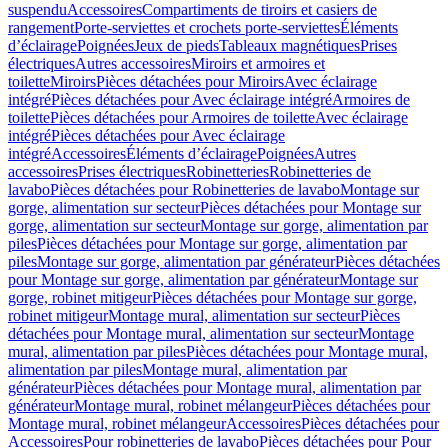
suspendu
Accessoires
Compartiments de tiroirs et casiers de
rangement
Porte-serviettes et crochets porte-serviettes
Éléments
d’éclairage
Poignées
Jeux de pieds
Tableaux magnétiques
Prises
électriques
Autres accessoires
Miroirs et armoires et
toilette
Miroirs
Pièces détachées pour Miroirs
Avec éclairage
intégré
Pièces détachées pour Avec éclairage intégré
Armoires de
toilette
Pièces détachées pour Armoires de toilette
Avec éclairage
intégré
Pièces détachées pour Avec éclairage
intégré
Accessoires
Éléments d’éclairage
Poignées
Autres
accessoires
Prises électriques
Robinetteries
Robinetteries de
lavabo
Pièces détachées pour Robinetteries de lavabo
Montage sur
gorge, alimentation sur secteur
Pièces détachées pour Montage sur
gorge, alimentation sur secteur
Montage sur gorge, alimentation par
piles
Pièces détachées pour Montage sur gorge, alimentation par
piles
Montage sur gorge, alimentation par générateur
Pièces détachées
pour Montage sur gorge, alimentation par générateur
Montage sur
gorge, robinet mitigeur
Pièces détachées pour Montage sur gorge,
robinet mitigeur
Montage mural, alimentation sur secteur
Pièces
détachées pour Montage mural, alimentation sur secteur
Montage
mural, alimentation par piles
Pièces détachées pour Montage mural,
alimentation par piles
Montage mural, alimentation par
générateur
Pièces détachées pour Montage mural, alimentation par
générateur
Montage mural, robinet mélangeur
Pièces détachées pour
Montage mural, robinet mélangeur
Accessoires
Pièces détachées pour
Accessoires
Pour robinetteries de lavabo
Pièces détachées pour Pour