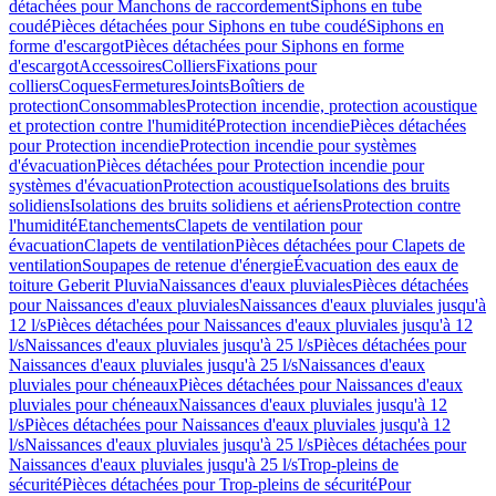
détachées pour Manchons de raccordement
Siphons en tube
coudé
Pièces détachées pour Siphons en tube coudé
Siphons en
forme d'escargot
Pièces détachées pour Siphons en forme
d'escargot
Accessoires
Colliers
Fixations pour
colliers
Coques
Fermetures
Joints
Boîtiers de
protection
Consommables
Protection incendie, protection acoustique
et protection contre l'humidité
Protection incendie
Pièces détachées
pour Protection incendie
Protection incendie pour systèmes
d'évacuation
Pièces détachées pour Protection incendie pour
systèmes d'évacuation
Protection acoustique
Isolations des bruits
solidiens
Isolations des bruits solidiens et aériens
Protection contre
l'humidité
Etanchements
Clapets de ventilation pour
évacuation
Clapets de ventilation
Pièces détachées pour Clapets de
ventilation
Soupapes de retenue d'énergie
Évacuation des eaux de
toiture Geberit Pluvia
Naissances d'eaux pluviales
Pièces détachées
pour Naissances d'eaux pluviales
Naissances d'eaux pluviales jusqu'à
12 l/s
Pièces détachées pour Naissances d'eaux pluviales jusqu'à 12
l/s
Naissances d'eaux pluviales jusqu'à 25 l/s
Pièces détachées pour
Naissances d'eaux pluviales jusqu'à 25 l/s
Naissances d'eaux
pluviales pour chéneaux
Pièces détachées pour Naissances d'eaux
pluviales pour chéneaux
Naissances d'eaux pluviales jusqu'à 12
l/s
Pièces détachées pour Naissances d'eaux pluviales jusqu'à 12
l/s
Naissances d'eaux pluviales jusqu'à 25 l/s
Pièces détachées pour
Naissances d'eaux pluviales jusqu'à 25 l/s
Trop-pleins de
sécurité
Pièces détachées pour Trop-pleins de sécurité
Pour