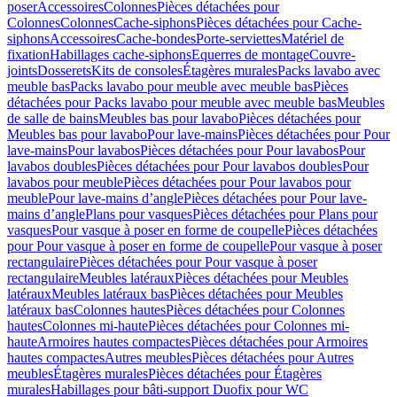
poser
Accessoires
Colonnes
Pièces détachées pour
Colonnes
Colonnes
Cache-siphons
Pièces détachées pour Cache-
siphons
Accessoires
Cache-bondes
Porte-serviettes
Matériel de
fixation
Habillages cache-siphons
Equerres de montage
Couvre-
joints
Dosserets
Kits de consoles
Étagères murales
Packs lavabo avec
meuble bas
Packs lavabo pour meuble avec meuble bas
Pièces
détachées pour Packs lavabo pour meuble avec meuble bas
Meubles
de salle de bains
Meubles bas pour lavabo
Pièces détachées pour
Meubles bas pour lavabo
Pour lave-mains
Pièces détachées pour Pour
lave-mains
Pour lavabos
Pièces détachées pour Pour lavabos
Pour
lavabos doubles
Pièces détachées pour Pour lavabos doubles
Pour
lavabos pour meuble
Pièces détachées pour Pour lavabos pour
meuble
Pour lave-mains d’angle
Pièces détachées pour Pour lave-
mains d’angle
Plans pour vasques
Pièces détachées pour Plans pour
vasques
Pour vasque à poser en forme de coupelle
Pièces détachées
pour Pour vasque à poser en forme de coupelle
Pour vasque à poser
rectangulaire
Pièces détachées pour Pour vasque à poser
rectangulaire
Meubles latéraux
Pièces détachées pour Meubles
latéraux
Meubles latéraux bas
Pièces détachées pour Meubles
latéraux bas
Colonnes hautes
Pièces détachées pour Colonnes
hautes
Colonnes mi-haute
Pièces détachées pour Colonnes mi-
haute
Armoires hautes compactes
Pièces détachées pour Armoires
hautes compactes
Autres meubles
Pièces détachées pour Autres
meubles
Étagères murales
Pièces détachées pour Étagères
murales
Habillages pour bâti-support Duofix pour WC