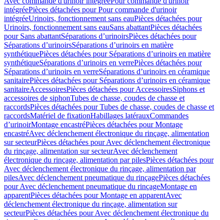
Avec commande d'urinoir intégrée
Pour commande d'urinoir
intégrée
Pièces détachées pour Pour commande d'urinoir
intégrée
Urinoirs, fonctionnement sans eau
Pièces détachées pour
Urinoirs, fonctionnement sans eau
Sans abattant
Pièces détachées
pour Sans abattant
Séparations d’urinoirs
Pièces détachées pour
Séparations d’urinoirs
Séparations d’urinoirs en matière
synthétique
Pièces détachées pour Séparations d’urinoirs en matière
synthétique
Séparations d’urinoirs en verre
Pièces détachées pour
Séparations d’urinoirs en verre
Séparations d’urinoirs en céramique
sanitaire
Pièces détachées pour Séparations d’urinoirs en céramique
sanitaire
Accessoires
Pièces détachées pour Accessoires
Siphons et
accessoires de siphon
Tubes de chasse, coudes de chasse et
raccords
Pièces détachées pour Tubes de chasse, coudes de chasse et
raccords
Matériel de fixation
Habillages latéraux
Commandes
dʼurinoir
Montage encastré
Pièces détachées pour Montage
encastré
Avec déclenchement électronique du rinçage, alimentation
sur secteur
Pièces détachées pour Avec déclenchement électronique
du rinçage, alimentation sur secteur
Avec déclenchement
électronique du rinçage, alimentation par piles
Pièces détachées pour
Avec déclenchement électronique du rinçage, alimentation par
piles
Avec déclenchement pneumatique du rinçage
Pièces détachées
pour Avec déclenchement pneumatique du rinçage
Montage en
apparent
Pièces détachées pour Montage en apparent
Avec
déclenchement électronique du rinçage, alimentation sur
secteur
Pièces détachées pour Avec déclenchement électronique du