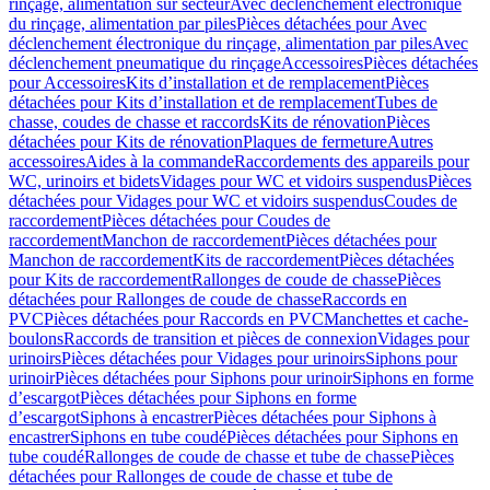
rinçage, alimentation sur secteur
Avec déclenchement électronique
du rinçage, alimentation par piles
Pièces détachées pour Avec
déclenchement électronique du rinçage, alimentation par piles
Avec
déclenchement pneumatique du rinçage
Accessoires
Pièces détachées
pour Accessoires
Kits d’installation et de remplacement
Pièces
détachées pour Kits d’installation et de remplacement
Tubes de
chasse, coudes de chasse et raccords
Kits de rénovation
Pièces
détachées pour Kits de rénovation
Plaques de fermeture
Autres
accessoires
Aides à la commande
Raccordements des appareils pour
WC, urinoirs et bidets
Vidages pour WC et vidoirs suspendus
Pièces
détachées pour Vidages pour WC et vidoirs suspendus
Coudes de
raccordement
Pièces détachées pour Coudes de
raccordement
Manchon de raccordement
Pièces détachées pour
Manchon de raccordement
Kits de raccordement
Pièces détachées
pour Kits de raccordement
Rallonges de coude de chasse
Pièces
détachées pour Rallonges de coude de chasse
Raccords en
PVC
Pièces détachées pour Raccords en PVC
Manchettes et cache-
boulons
Raccords de transition et pièces de connexion
Vidages pour
urinoirs
Pièces détachées pour Vidages pour urinoirs
Siphons pour
urinoir
Pièces détachées pour Siphons pour urinoir
Siphons en forme
d’escargot
Pièces détachées pour Siphons en forme
d’escargot
Siphons à encastrer
Pièces détachées pour Siphons à
encastrer
Siphons en tube coudé
Pièces détachées pour Siphons en
tube coudé
Rallonges de coude de chasse et tube de chasse
Pièces
détachées pour Rallonges de coude de chasse et tube de