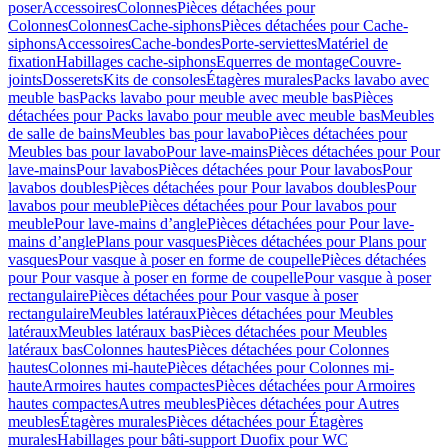
poser
Accessoires
Colonnes
Pièces détachées pour
Colonnes
Colonnes
Cache-siphons
Pièces détachées pour Cache-
siphons
Accessoires
Cache-bondes
Porte-serviettes
Matériel de
fixation
Habillages cache-siphons
Equerres de montage
Couvre-
joints
Dosserets
Kits de consoles
Étagères murales
Packs lavabo avec
meuble bas
Packs lavabo pour meuble avec meuble bas
Pièces
détachées pour Packs lavabo pour meuble avec meuble bas
Meubles
de salle de bains
Meubles bas pour lavabo
Pièces détachées pour
Meubles bas pour lavabo
Pour lave-mains
Pièces détachées pour Pour
lave-mains
Pour lavabos
Pièces détachées pour Pour lavabos
Pour
lavabos doubles
Pièces détachées pour Pour lavabos doubles
Pour
lavabos pour meuble
Pièces détachées pour Pour lavabos pour
meuble
Pour lave-mains d’angle
Pièces détachées pour Pour lave-
mains d’angle
Plans pour vasques
Pièces détachées pour Plans pour
vasques
Pour vasque à poser en forme de coupelle
Pièces détachées
pour Pour vasque à poser en forme de coupelle
Pour vasque à poser
rectangulaire
Pièces détachées pour Pour vasque à poser
rectangulaire
Meubles latéraux
Pièces détachées pour Meubles
latéraux
Meubles latéraux bas
Pièces détachées pour Meubles
latéraux bas
Colonnes hautes
Pièces détachées pour Colonnes
hautes
Colonnes mi-haute
Pièces détachées pour Colonnes mi-
haute
Armoires hautes compactes
Pièces détachées pour Armoires
hautes compactes
Autres meubles
Pièces détachées pour Autres
meubles
Étagères murales
Pièces détachées pour Étagères
murales
Habillages pour bâti-support Duofix pour WC