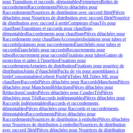
pour Transitions et raccords, démontables
Fermetures
Boîtes de
raccordement
Raccordements
Pièces détachées pour
Raccordements
Nourrices de distribution avec raccord fileté
Pièces
détachées pour Nourrices de distribution avec raccord fileté
Nourrice
de distribution avec raccord à sertir
Compteurs d'eau
Tés pour
chauffage
Transitions et raccords pour chauffage,
démontables
Raccordements pour chauffage
Pièces détachées pour
Raccordements pour chauffage
Accessoires
Isolations pour tubes et
raccords
Isolations pour raccordements
Étanchéités pour tubes et
raccords
Étanchéités pour raccords
Recouvrements pour
tubes
Recouvrement pour raccords
Fixations pour tubes
Gaines de
protection et aides à l'insertion
Fixations pour
raccordements
Armoires de distribution
Fixations pour nourrice de
distribution
Joints d’étanchéité
Packs de vis pour assemblages à
bride
Consommables
Geberit PushFit
Tubes ML
Tubes ML pour
chauffage
Raccords
Pièces détachées pour Raccords
Manchons
Pièces
détachées pour Manchons
Réductions
Pièces détachées pour
Réductions
Coudes
Pièces détachées pour Coudes
Tés
Pièces
détachées pour Tés
Raccords indémontables
Pièces détachées pour
Raccords indémontables
Raccords et raccordements,
démontables
Pièces détachées pour Raccords et raccordements,
démontables
Raccordements
Pièces détachées pour
Raccordements
Nourrices de distribution à emboîter
Pièces détachées
pour Nourrices de distribution à emboîter
Nourrices de distribution
avec raccord fileté
Pièces détachées pour Nourrices de distribution