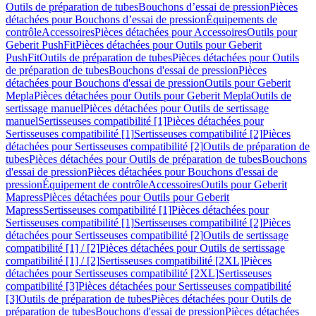
Outils de préparation de tubes
Bouchons d’essai de pression
Pièces
détachées pour Bouchons d’essai de pression
Équipements de
contrôle
Accessoires
Pièces détachées pour Accessoires
Outils pour
Geberit PushFit
Pièces détachées pour Outils pour Geberit
PushFit
Outils de préparation de tubes
Pièces détachées pour Outils
de préparation de tubes
Bouchons d'essai de pression
Pièces
détachées pour Bouchons d'essai de pression
Outils pour Geberit
Mepla
Pièces détachées pour Outils pour Geberit Mepla
Outils de
sertissage manuel
Pièces détachées pour Outils de sertissage
manuel
Sertisseuses compatibilité [1]
Pièces détachées pour
Sertisseuses compatibilité [1]
Sertisseuses compatibilité [2]
Pièces
détachées pour Sertisseuses compatibilité [2]
Outils de préparation de
tubes
Pièces détachées pour Outils de préparation de tubes
Bouchons
d'essai de pression
Pièces détachées pour Bouchons d'essai de
pression
Équipement de contrôle
Accessoires
Outils pour Geberit
Mapress
Pièces détachées pour Outils pour Geberit
Mapress
Sertisseuses compatibilité [1]
Pièces détachées pour
Sertisseuses compatibilité [1]
Sertisseuses compatibilité [2]
Pièces
détachées pour Sertisseuses compatibilité [2]
Outils de sertissage
compatibilité [1] / [2]
Pièces détachées pour Outils de sertissage
compatibilité [1] / [2]
Sertisseuses compatibilité [2XL]
Pièces
détachées pour Sertisseuses compatibilité [2XL]
Sertisseuses
compatibilité [3]
Pièces détachées pour Sertisseuses compatibilité
[3]
Outils de préparation de tubes
Pièces détachées pour Outils de
préparation de tubes
Bouchons d'essai de pression
Pièces détachées