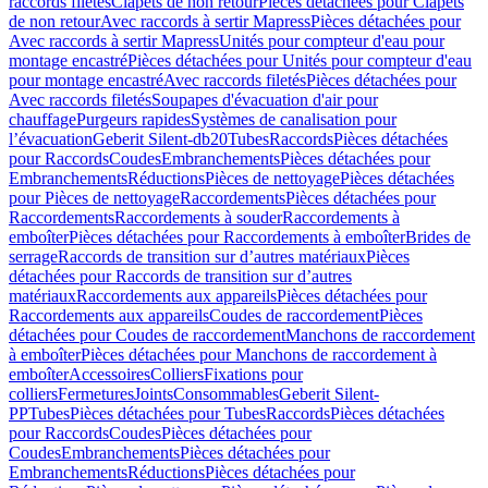
raccords filetés
Clapets de non retour
Pièces détachées pour Clapets
de non retour
Avec raccords à sertir Mapress
Pièces détachées pour
Avec raccords à sertir Mapress
Unités pour compteur d'eau pour
montage encastré
Pièces détachées pour Unités pour compteur d'eau
pour montage encastré
Avec raccords filetés
Pièces détachées pour
Avec raccords filetés
Soupapes d'évacuation d'air pour
chauffage
Purgeurs rapides
Systèmes de canalisation pour
l’évacuation
Geberit Silent-db20
Tubes
Raccords
Pièces détachées
pour Raccords
Coudes
Embranchements
Pièces détachées pour
Embranchements
Réductions
Pièces de nettoyage
Pièces détachées
pour Pièces de nettoyage
Raccordements
Pièces détachées pour
Raccordements
Raccordements à souder
Raccordements à
emboîter
Pièces détachées pour Raccordements à emboîter
Brides de
serrage
Raccords de transition sur d’autres matériaux
Pièces
détachées pour Raccords de transition sur d’autres
matériaux
Raccordements aux appareils
Pièces détachées pour
Raccordements aux appareils
Coudes de raccordement
Pièces
détachées pour Coudes de raccordement
Manchons de raccordement
à emboîter
Pièces détachées pour Manchons de raccordement à
emboîter
Accessoires
Colliers
Fixations pour
colliers
Fermetures
Joints
Consommables
Geberit Silent-
PP
Tubes
Pièces détachées pour Tubes
Raccords
Pièces détachées
pour Raccords
Coudes
Pièces détachées pour
Coudes
Embranchements
Pièces détachées pour
Embranchements
Réductions
Pièces détachées pour