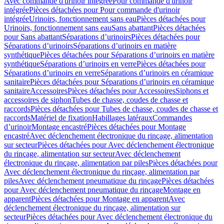
Avec commande d'urinoir intégrée
Pour commande d'urinoir
intégrée
Pièces détachées pour Pour commande d'urinoir
intégrée
Urinoirs, fonctionnement sans eau
Pièces détachées pour
Urinoirs, fonctionnement sans eau
Sans abattant
Pièces détachées
pour Sans abattant
Séparations d’urinoirs
Pièces détachées pour
Séparations d’urinoirs
Séparations d’urinoirs en matière
synthétique
Pièces détachées pour Séparations d’urinoirs en matière
synthétique
Séparations d’urinoirs en verre
Pièces détachées pour
Séparations d’urinoirs en verre
Séparations d’urinoirs en céramique
sanitaire
Pièces détachées pour Séparations d’urinoirs en céramique
sanitaire
Accessoires
Pièces détachées pour Accessoires
Siphons et
accessoires de siphon
Tubes de chasse, coudes de chasse et
raccords
Pièces détachées pour Tubes de chasse, coudes de chasse et
raccords
Matériel de fixation
Habillages latéraux
Commandes
dʼurinoir
Montage encastré
Pièces détachées pour Montage
encastré
Avec déclenchement électronique du rinçage, alimentation
sur secteur
Pièces détachées pour Avec déclenchement électronique
du rinçage, alimentation sur secteur
Avec déclenchement
électronique du rinçage, alimentation par piles
Pièces détachées pour
Avec déclenchement électronique du rinçage, alimentation par
piles
Avec déclenchement pneumatique du rinçage
Pièces détachées
pour Avec déclenchement pneumatique du rinçage
Montage en
apparent
Pièces détachées pour Montage en apparent
Avec
déclenchement électronique du rinçage, alimentation sur
secteur
Pièces détachées pour Avec déclenchement électronique du