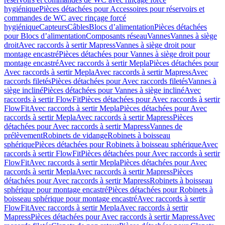
hygiénique
Pièces détachées pour Accessoires pour réservoirs et
commandes de WC avec rinçage forcé
hygiénique
Capteurs
Câbles
Blocs d’alimentation
Pièces détachées
pour Blocs d’alimentation
Composants réseau
Vannes
Vannes à siège
droit
Avec raccords à sertir Mapress
Vannes à siège droit pour
montage encastré
Pièces détachées pour Vannes à siège droit pour
montage encastré
Avec raccords à sertir Mepla
Pièces détachées pour
Avec raccords à sertir Mepla
Avec raccords à sertir Mapress
Avec
raccords filetés
Pièces détachées pour Avec raccords filetés
Vannes à
siège incliné
Pièces détachées pour Vannes à siège incliné
Avec
raccords à sertir FlowFit
Pièces détachées pour Avec raccords à sertir
FlowFit
Avec raccords à sertir Mepla
Pièces détachées pour Avec
raccords à sertir Mepla
Avec raccords à sertir Mapress
Pièces
détachées pour Avec raccords à sertir Mapress
Vannes de
prélèvement
Robinets de vidange
Robinets à boisseau
sphérique
Pièces détachées pour Robinets à boisseau sphérique
Avec
raccords à sertir FlowFit
Pièces détachées pour Avec raccords à sertir
FlowFit
Avec raccords à sertir Mepla
Pièces détachées pour Avec
raccords à sertir Mepla
Avec raccords à sertir Mapress
Pièces
détachées pour Avec raccords à sertir Mapress
Robinets à boisseau
sphérique pour montage encastré
Pièces détachées pour Robinets à
boisseau sphérique pour montage encastré
Avec raccords à sertir
FlowFit
Avec raccords à sertir Mepla
Avec raccords à sertir
Mapress
Pièces détachées pour Avec raccords à sertir Mapress
Avec