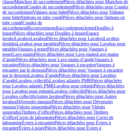
chasse
Manchon de raccordement
Pièces détachées pour Manchon de
raccordement
Coudes de raccordement
Pièces détachées pour Coudes
de raccordement
Vidages pour bidet
Pièces détachées pour Vidages
pour bidet
Siphons en tube coudé
Pièces détachées pour Siphons en
tube coudé
Coudes de
raccordement
Recouvrements
Raccordements
Joints
Douilles à
braser
Pièces détachées pour Douilles à braser
Espace
lavabo
Lavabos
Lavabos
Pièces détachées pour Lavabos
Lavabos
doubles
Lavabos pour meubles
Pièces détachées pour Lavabos pour
meubles
Vasques à poser
Pièces détachées pour Vasques à
poser
Lave-mains
Pièces détachées pour Lave-mains
Lave-mains
d’angle
Pièces détachées pour Lave-mains d’angle
Vasques à
encastrer
Pièces détachées pour Vasques à encastrer
Vasques à
encastrer par le dessous
Pièces détachées pour Vasques à encastrer
par le dessous
Lavabos d’angle
Pièces détachées pour Lavabos
d’angle
Lavabos collectifs
Lavabos adaptés PMR
Pièces détachées
pour Lavabos adaptés PMR
Lavabos pour enfants
Pièces détachées
pour Lavabos pour enfants
Lavabos collectifs
Pièces détachées pour
Lavabos collectifs
Autres lavabos
Pièces détachées pour Autres
lavabos
Déversoirs muraux
Pièces détachées pour Déversoirs
muraux
Vidoirs suspendus
Pièces détachées pour Vidoirs
suspendus
Timbres dʼoffice
Pièces détachées pour Timbres
dʼoffice
Cuves de laboratoire
Pièces détachées pour Cuves de
laboratoire
Éviers à encastrer
Pièces détachées pour Éviers à
encastrer
Éviers à poser
Pièces détachées pour Éviers à