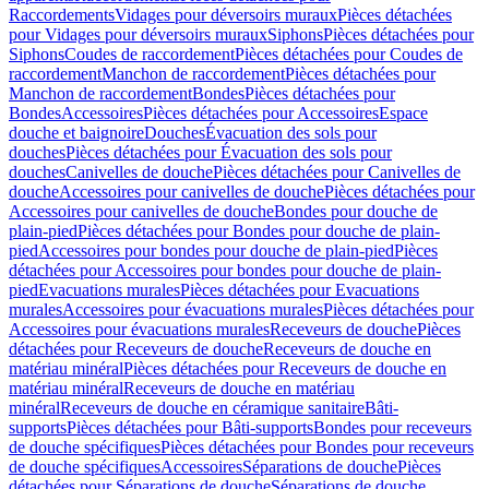
Raccordements
Vidages pour déversoirs muraux
Pièces détachées
pour Vidages pour déversoirs muraux
Siphons
Pièces détachées pour
Siphons
Coudes de raccordement
Pièces détachées pour Coudes de
raccordement
Manchon de raccordement
Pièces détachées pour
Manchon de raccordement
Bondes
Pièces détachées pour
Bondes
Accessoires
Pièces détachées pour Accessoires
Espace
douche et baignoire
Douches
Évacuation des sols pour
douches
Pièces détachées pour Évacuation des sols pour
douches
Canivelles de douche
Pièces détachées pour Canivelles de
douche
Accessoires pour canivelles de douche
Pièces détachées pour
Accessoires pour canivelles de douche
Bondes pour douche de
plain-pied
Pièces détachées pour Bondes pour douche de plain-
pied
Accessoires pour bondes pour douche de plain-pied
Pièces
détachées pour Accessoires pour bondes pour douche de plain-
pied
Evacuations murales
Pièces détachées pour Evacuations
murales
Accessoires pour évacuations murales
Pièces détachées pour
Accessoires pour évacuations murales
Receveurs de douche
Pièces
détachées pour Receveurs de douche
Receveurs de douche en
matériau minéral
Pièces détachées pour Receveurs de douche en
matériau minéral
Receveurs de douche en matériau
minéral
Receveurs de douche en céramique sanitaire
Bâti-
supports
Pièces détachées pour Bâti-supports
Bondes pour receveurs
de douche spécifiques
Pièces détachées pour Bondes pour receveurs
de douche spécifiques
Accessoires
Séparations de douche
Pièces
détachées pour Séparations de douche
Séparations de douche