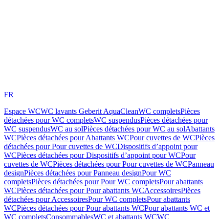
FR
Espace WC
WC lavants Geberit AquaClean
WC complets
Pièces
détachées pour WC complets
WC suspendus
Pièces détachées pour
WC suspendus
WC au sol
Pièces détachées pour WC au sol
Abattants
WC
Pièces détachées pour Abattants WC
Pour cuvettes de WC
Pièces
détachées pour Pour cuvettes de WC
Dispositifs d’appoint pour
WC
Pièces détachées pour Dispositifs d’appoint pour WC
Pour
cuvettes de WC
Pièces détachées pour Pour cuvettes de WC
Panneau
design
Pièces détachées pour Panneau design
Pour WC
complets
Pièces détachées pour Pour WC complets
Pour abattants
WC
Pièces détachées pour Pour abattants WC
Accessoires
Pièces
détachées pour Accessoires
Pour WC complets
Pour abattants
WC
Pièces détachées pour Pour abattants WC
Pour abattants WC et
WC complets
Consommables
WC et abattants WC
WC