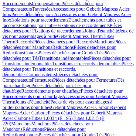
Raccordements
Compensateurs
Pièces détachées pour
Compensateurs
Traversées
Accessoires pour Geberit Mapress Acier
Inox
Pièces détachées pour Accessoires pour Geberit Mapress Acier
Inox
Isolations pour raccordements
Etanchements pour tubes et
raccords
Fixations pour tubes
Fixations de raccordements
Pièces
détachées pour Fixations de raccordements
Joints d'étanchéité
Jeux de
vis pour assemblages à bride
Geberit Mapress Therm
Tubes
Therm
Raccords
Pièces détachées pour Raccords
Manchons
Pièces
détachées pour Manchons
Réductions
Pièces détachées pour
Réductions
Coudes
Pièces détachées pour Coudes
Tés
Pièces
détachées pour Tés
Transitions indémontables
Pièces détachées pour
Transitions indémontables
Transitions et raccords, démontables
Pièces
détachées pour Transitions et raccords,
démontables
Compensateurs
Pièces détachées pour
Compensateurs
Fermetures
Pièces détachées pour Fermetures
Tés
pour chauffage
Pièces détachées pour Tés pour
chauffage
Raccordements pour chauffage
Pièces détachées pour
Raccordements pour chauffage
Accessoires pour Geberit Mapress
Therm
Joints d’étanchéité
Packs de vis pour assemblages à
bride
Fixations pour tubes
Geberit Mapress Acier Carbone
Geberit
Mapress Acier Carbone
Pièces détachées pour Geberit Mapress
Acier Carbone
Tubes 1.0034 (E 195)
Tubes 1.0215 (E
220)
Mamelons
Manchons
Pièces détachées pour
Manchons
Réductions
Pièces détachées pour
Réductions
Coudes
Pièces détachées pour Coudes
Tés
Pièces