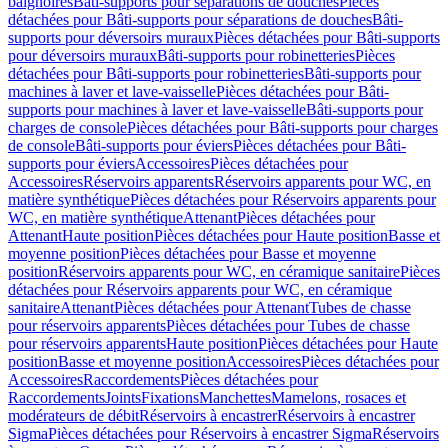
baignoires
Bâti-supports pour séparations de douches
Pièces
détachées pour Bâti-supports pour séparations de douches
Bâti-
supports pour déversoirs muraux
Pièces détachées pour Bâti-supports
pour déversoirs muraux
Bâti-supports pour robinetteries
Pièces
détachées pour Bâti-supports pour robinetteries
Bâti-supports pour
machines à laver et lave-vaisselle
Pièces détachées pour Bâti-
supports pour machines à laver et lave-vaisselle
Bâti-supports pour
charges de console
Pièces détachées pour Bâti-supports pour charges
de console
Bâti-supports pour éviers
Pièces détachées pour Bâti-
supports pour éviers
Accessoires
Pièces détachées pour
Accessoires
Réservoirs apparents
Réservoirs apparents pour WC, en
matière synthétique
Pièces détachées pour Réservoirs apparents pour
WC, en matière synthétique
Attenant
Pièces détachées pour
Attenant
Haute position
Pièces détachées pour Haute position
Basse et
moyenne position
Pièces détachées pour Basse et moyenne
position
Réservoirs apparents pour WC, en céramique sanitaire
Pièces
détachées pour Réservoirs apparents pour WC, en céramique
sanitaire
Attenant
Pièces détachées pour Attenant
Tubes de chasse
pour réservoirs apparents
Pièces détachées pour Tubes de chasse
pour réservoirs apparents
Haute position
Pièces détachées pour Haute
position
Basse et moyenne position
Accessoires
Pièces détachées pour
Accessoires
Raccordements
Pièces détachées pour
Raccordements
Joints
Fixations
Manchettes
Mamelons, rosaces et
modérateurs de débit
Réservoirs à encastrer
Réservoirs à encastrer
Sigma
Pièces détachées pour Réservoirs à encastrer Sigma
Réservoirs