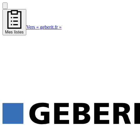
Vers « geberit.fr »
Mes listes