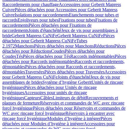
Raccordements pour chauffage
Accessoires pour Geberit Mapress
Cuivre
Pièces détachées pour Accessoires pour Geberit Mapress
Cuivre
Isolations pour raccordements
Etanchements pour tubes et
raccords
Enjoliveurs pour tubes
Fixations pour tubes
Fixations de
raccordements
Pièces détachées pour Fixations de
raccordements
Joints d'étanchéité
Jeux de vis pour assemblages à
bride
Geberit Mapress CuNiFe
Geberit Mapress CuNiFe
Pièces
détachées pour Geberit Mapress CuNiFe
Tubes
2.1972
Manchons
Pièces détachées pour Manchons
Réductions
Pièces
détachées pour Réductions
Coudes
Pièces détachées pour
Coudes
Tés
Pièces détachées pour Tés
Raccords indémontables
Pièces
détachées pour Raccords indémontables
Raccords et raccordements,
démontables
Pièces détachées pour Raccords et raccordements,
démontables
Traversées
Pièces détachées pour Traversées
Accessoires
pour Geberit Mapress CuNiFe
Joints d'étanchéité
Jeux de vis pour
assemblages de brides
Système d’hygiène Geberit
Unités de rinçage
hygiéniques
Pièces détachées pour Unités de rinçage
hygiéniques
Accessoires pour unités de rinçage
hygiéniques
Capteurs
Câbles
Limiteurs de débit
Recouvrements et
plaques de fermeture
Réservoirs et commandes de WC avec rinçage
forcé hygiénique
Pièces détachées pour Réservoirs et commandes de
WC avec rinçage forcé hygiénique
Réservoirs à encastrer avec
rinçage forcé hygiénique
Modules d’hygiène à intégrer
Pièces
détachées pour Modules d’hygiène à intégrer
Accessoires pour
réservoirs et commandes de WC avec rinçage forcé