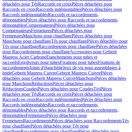
détachées pour Tés
Raccords en croix
Pièces détachées pour
Raccords en croix
Raccords indémontables
Pièces détachées pour
Raccords indémontables
Raccords et raccordements,
démontables
Pièces détachées pour Raccords et raccordements,
démontables
Compensateurs
Pièces détachées pour
Compensateurs
Fermetures
Pièces détachées pour
Fermetures
Manchons pour chauffage
Pièces détachées pour
Manchons pour chauffage
Tés pour chauffage
Pièces détachées pour
Tés pour chauffage
Raccordements pour chauffage
Pièces détachées
pour Raccordements pour chauffage
Accessoires pour Geberit
Mapress Acier Carbone
Etanchements pour tubes et
raccords
Enjoliveurs pour tubes
Fixations pour tubes
Fixations de
raccordements
Joints d'étanchéité
Jeux de vis pour assemblages à
bride
Geberit Mapress Cuivre
Geberit Mapress Cuivre
Pièces
détachées pour Geberit Mapress Cuivre
Manchons
Pièces détachées
pour Manchons
Réductions
Pièces détachées pour
Réductions
Coudes
Pièces détachées pour Coudes
Tés
Pièces
détachées pour Tés
Raccords en croix
Pièces détachées pour
Raccords en croix
Raccords indémontables
Pièces détachées pour
Raccords indémontables
Raccords et raccordements,
démontables
Pièces détachées pour Raccords et raccordements,
démontables
Fermetures
Pièces détachées pour
Fermetures
Raccordements
Pièces détachées pour Raccordements
Tés
pour chauffage
Pièces détachées pour Tés pour
chauffage
Raccordements pour chauffage
Pièces détachées pour