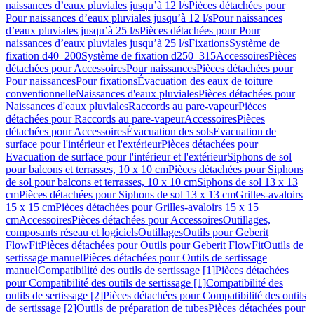
naissances d’eaux pluviales jusqu’à 12 l/s
Pièces détachées pour
Pour naissances d’eaux pluviales jusqu’à 12 l/s
Pour naissances
d’eaux pluviales jusqu’à 25 l/s
Pièces détachées pour Pour
naissances d’eaux pluviales jusqu’à 25 l/s
Fixations
Système de
fixation d40–200
Système de fixation d250–315
Accessoires
Pièces
détachées pour Accessoires
Pour naissances
Pièces détachées pour
Pour naissances
Pour fixations
Évacuation des eaux de toiture
conventionnelle
Naissances d'eaux pluviales
Pièces détachées pour
Naissances d'eaux pluviales
Raccords au pare-vapeur
Pièces
détachées pour Raccords au pare-vapeur
Accessoires
Pièces
détachées pour Accessoires
Évacuation des sols
Evacuation de
surface pour l'intérieur et l'extérieur
Pièces détachées pour
Evacuation de surface pour l'intérieur et l'extérieur
Siphons de sol
pour balcons et terrasses, 10 x 10 cm
Pièces détachées pour Siphons
de sol pour balcons et terrasses, 10 x 10 cm
Siphons de sol 13 x 13
cm
Pièces détachées pour Siphons de sol 13 x 13 cm
Grilles-avaloirs
15 x 15 cm
Pièces détachées pour Grilles-avaloirs 15 x 15
cm
Accessoires
Pièces détachées pour Accessoires
Outillages,
composants réseau et logiciels
Outillages
Outils pour Geberit
FlowFit
Pièces détachées pour Outils pour Geberit FlowFit
Outils de
sertissage manuel
Pièces détachées pour Outils de sertissage
manuel
Compatibilité des outils de sertissage [1]
Pièces détachées
pour Compatibilité des outils de sertissage [1]
Compatibilité des
outils de sertissage [2]
Pièces détachées pour Compatibilité des outils
de sertissage [2]
Outils de préparation de tubes
Pièces détachées pour