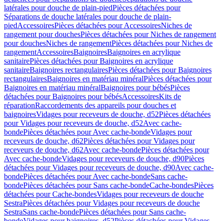
latérales pour douche de plain-pied
Pièces détachées pour
Séparations de douche latérales pour douche de plain-
pied
Accessoires
Pièces détachées pour Accessoires
Niches de
rangement pour douches
Pièces détachées pour Niches de rangement
pour douches
Niches de rangement
Pièces détachées pour Niches de
rangement
Accessoires
Baignoires
Baignoires en acrylique
sanitaire
Pièces détachées pour Baignoires en acrylique
sanitaire
Baignoires rectangulaires
Pièces détachées pour Baignoires
rectangulaires
Baignoires en matériau minéral
Pièces détachées pour
Baignoires en matériau minéral
Baignoires pour bébés
Pièces
détachées pour Baignoires pour bébés
Accessoires
Kits de
réparation
Raccordements des appareils pour douches et
baignoires
Vidages pour receveurs de douche, d52
Pièces détachées
pour Vidages pour receveurs de douche, d52
Avec cache-
bonde
Pièces détachées pour Avec cache-bonde
Vidages pour
receveurs de douche, d62
Pièces détachées pour Vidages pour
receveurs de douche, d62
Avec cache-bonde
Pièces détachées pour
Avec cache-bonde
Vidages pour receveurs de douche, d90
Pièces
détachées pour Vidages pour receveurs de douche, d90
Avec cache-
bonde
Pièces détachées pour Avec cache-bonde
Sans cache-
bonde
Pièces détachées pour Sans cache-bonde
Cache-bondes
Pièces
détachées pour Cache-bondes
Vidages pour receveurs de douche
Sestra
Pièces détachées pour Vidages pour receveurs de douche
Sestra
Sans cache-bonde
Pièces détachées pour Sans cache-
bonde
Vidages pour baignoires, d52
Pièces détachées pour Vidages