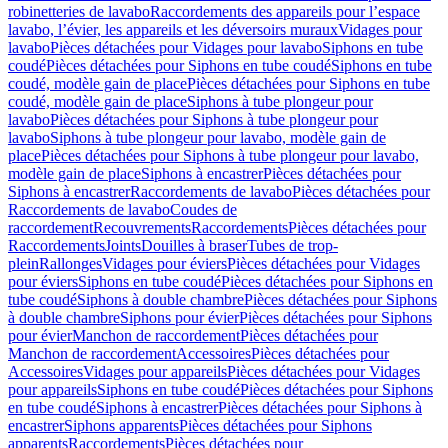
robinetteries de lavabo
Raccordements des appareils pour l’espace
lavabo, l’évier, les appareils et les déversoirs muraux
Vidages pour
lavabo
Pièces détachées pour Vidages pour lavabo
Siphons en tube
coudé
Pièces détachées pour Siphons en tube coudé
Siphons en tube
coudé, modèle gain de place
Pièces détachées pour Siphons en tube
coudé, modèle gain de place
Siphons à tube plongeur pour
lavabo
Pièces détachées pour Siphons à tube plongeur pour
lavabo
Siphons à tube plongeur pour lavabo, modèle gain de
place
Pièces détachées pour Siphons à tube plongeur pour lavabo,
modèle gain de place
Siphons à encastrer
Pièces détachées pour
Siphons à encastrer
Raccordements de lavabo
Pièces détachées pour
Raccordements de lavabo
Coudes de
raccordement
Recouvrements
Raccordements
Pièces détachées pour
Raccordements
Joints
Douilles à braser
Tubes de trop-
plein
Rallonges
Vidages pour éviers
Pièces détachées pour Vidages
pour éviers
Siphons en tube coudé
Pièces détachées pour Siphons en
tube coudé
Siphons à double chambre
Pièces détachées pour Siphons
à double chambre
Siphons pour évier
Pièces détachées pour Siphons
pour évier
Manchon de raccordement
Pièces détachées pour
Manchon de raccordement
Accessoires
Pièces détachées pour
Accessoires
Vidages pour appareils
Pièces détachées pour Vidages
pour appareils
Siphons en tube coudé
Pièces détachées pour Siphons
en tube coudé
Siphons à encastrer
Pièces détachées pour Siphons à
encastrer
Siphons apparents
Pièces détachées pour Siphons
apparents
Raccordements
Pièces détachées pour