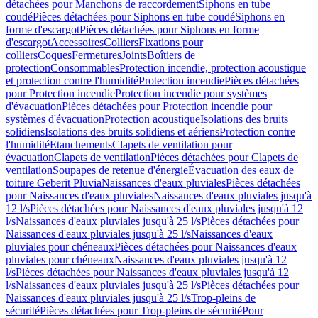
détachées pour Manchons de raccordement
Siphons en tube
coudé
Pièces détachées pour Siphons en tube coudé
Siphons en
forme d'escargot
Pièces détachées pour Siphons en forme
d'escargot
Accessoires
Colliers
Fixations pour
colliers
Coques
Fermetures
Joints
Boîtiers de
protection
Consommables
Protection incendie, protection acoustique
et protection contre l'humidité
Protection incendie
Pièces détachées
pour Protection incendie
Protection incendie pour systèmes
d'évacuation
Pièces détachées pour Protection incendie pour
systèmes d'évacuation
Protection acoustique
Isolations des bruits
solidiens
Isolations des bruits solidiens et aériens
Protection contre
l'humidité
Etanchements
Clapets de ventilation pour
évacuation
Clapets de ventilation
Pièces détachées pour Clapets de
ventilation
Soupapes de retenue d'énergie
Évacuation des eaux de
toiture Geberit Pluvia
Naissances d'eaux pluviales
Pièces détachées
pour Naissances d'eaux pluviales
Naissances d'eaux pluviales jusqu'à
12 l/s
Pièces détachées pour Naissances d'eaux pluviales jusqu'à 12
l/s
Naissances d'eaux pluviales jusqu'à 25 l/s
Pièces détachées pour
Naissances d'eaux pluviales jusqu'à 25 l/s
Naissances d'eaux
pluviales pour chéneaux
Pièces détachées pour Naissances d'eaux
pluviales pour chéneaux
Naissances d'eaux pluviales jusqu'à 12
l/s
Pièces détachées pour Naissances d'eaux pluviales jusqu'à 12
l/s
Naissances d'eaux pluviales jusqu'à 25 l/s
Pièces détachées pour
Naissances d'eaux pluviales jusqu'à 25 l/s
Trop-pleins de
sécurité
Pièces détachées pour Trop-pleins de sécurité
Pour