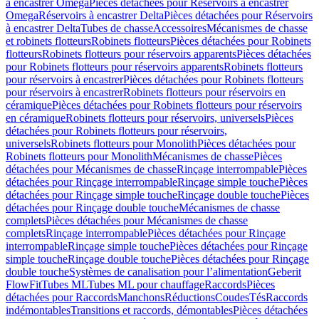
à encastrer Omega
Pièces détachées pour Réservoirs à encastrer
Omega
Réservoirs à encastrer Delta
Pièces détachées pour Réservoirs
à encastrer Delta
Tubes de chasse
Accessoires
Mécanismes de chasse
et robinets flotteurs
Robinets flotteurs
Pièces détachées pour Robinets
flotteurs
Robinets flotteurs pour réservoirs apparents
Pièces détachées
pour Robinets flotteurs pour réservoirs apparents
Robinets flotteurs
pour réservoirs à encastrer
Pièces détachées pour Robinets flotteurs
pour réservoirs à encastrer
Robinets flotteurs pour réservoirs en
céramique
Pièces détachées pour Robinets flotteurs pour réservoirs
en céramique
Robinets flotteurs pour réservoirs, universels
Pièces
détachées pour Robinets flotteurs pour réservoirs,
universels
Robinets flotteurs pour Monolith
Pièces détachées pour
Robinets flotteurs pour Monolith
Mécanismes de chasse
Pièces
détachées pour Mécanismes de chasse
Rinçage interrompable
Pièces
détachées pour Rinçage interrompable
Rinçage simple touche
Pièces
détachées pour Rinçage simple touche
Rinçage double touche
Pièces
détachées pour Rinçage double touche
Mécanismes de chasse
complets
Pièces détachées pour Mécanismes de chasse
complets
Rinçage interrompable
Pièces détachées pour Rinçage
interrompable
Rinçage simple touche
Pièces détachées pour Rinçage
simple touche
Rinçage double touche
Pièces détachées pour Rinçage
double touche
Systèmes de canalisation pour l’alimentation
Geberit
FlowFit
Tubes ML
Tubes ML pour chauffage
Raccords
Pièces
détachées pour Raccords
Manchons
Réductions
Coudes
Tés
Raccords
indémontables
Transitions et raccords, démontables
Pièces détachées