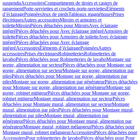
suspendu
Accessoires
Compartiments de tiroirs et casiers de
rangement
Porte-serviettes et crochets porte-serviettes
Éléments
d’éclairage
Poignées
Jeux de pieds
Tableaux magnétiques
Prises
électriques
Autres accessoires
Miroirs et armoires et
toilette
Miroirs
Pièces détachées pour Miroirs
Avec éclairage
intégré
Pièces détachées pour Avec éclairage intégré
Armoires de
toilette
Pièces détachées pour Armoires de toilette
Avec éclairage
intégré
Pièces détachées pour Avec éclairage
intégré
Accessoires
Éléments d’éclairage
Poignées
Autres
accessoires
Prises électriques
Robinetteries
Robinetteries de
lavabo
Pièces détachées pour Robinetteries de lavabo
Montage sur
gorge, alimentation sur secteur
Pièces détachées pour Montage sur
gorge, alimentation sur secteur
Montage sur gorge, alimentation par
piles
Pièces détachées pour Montage sur gorge, alimentation par
piles
Montage sur gorge, alimentation par générateur
Pièces détachées
pour Montage sur gorge, alimentation par générateur
Montage sur
gorge, robinet mitigeur
Pièces détachées pour Montage sur gorge,
robinet mitigeur
Montage mural, alimentation sur secteur
Pièces
détachées pour Montage mural, alimentation sur secteur
Montage
mural, alimentation par piles
Pièces détachées pour Montage mural,
alimentation par piles
Montage mural, alimentation par
générateur
Pièces détachées pour Montage mural, alimentation par
générateur
Montage mural, robinet mélangeur
Pièces détachées pour
Montage mural, robinet mélangeur
Accessoires
Pièces détachées pour
Accessoires
Pour robinetteries de lavabo
Pièces détachées pour Pour