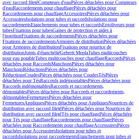
avec raccord fileté
Compteurs d'eau
Pièces détachées pour Compteurs
d'eau
Raccordements pour chauffage
Pièces détachées pour
Raccordements pour chauffage
Accessoires
Pièces détachées pour
Accessoires
Isolations pour tubes et raccords
Isolations pour
raccordements
Etanchements pour tubes et raccords
Enjoliveurs pour
tubes
Fixations pour tubes
Gaines de protection et aides à
l'insertion
Fixations de raccordements
Pièces détachées pour
Fixations de raccordements
Armoires de distribution
Pièces détachées
pour Armoires de distribution
Fixations pour nourrice de
distribution
Joints d'étanchéité
Geberit Mepla
Tubes multicouches
pour eau potable
Tubes multicouches pour chauffage
Raccords
Pièces
détachées pour Raccords
Manchons
Pièces détachées pour
Manchons
Réductions
Pièces détachées pour
Réductions
Coudes
Pièces détachées pour Coudes
Tés
Pièces
détachées pour Tés
Raccords indémontables
Pièces détachées pour
Raccords indémontables
Raccords et raccordements,
démontables
Pièces détachées pour Raccords et raccordements,
démontables
Fermetures
Pièces détachées pour
Fermetures
Appliques
Pièces détachées pour Appliques
Nourrices de
distribution avec raccord fileté
Pièces détachées pour Nourrices de
distribution avec raccord fileté
Tés pour chauffage
Pièces détachées
pour Tés pour chauffage
Raccordements pour chauffage
Pièces
détachées pour Raccordements pour chauffage
Accessoires
Pièces
détachées pour Accessoires
Isolations pour tubes et
raccords
Isolations pour raccordements
Etanchements pour tubes et