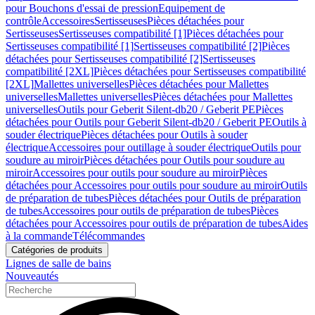
pour Bouchons d'essai de pression
Equipement de
contrôle
Accessoires
Sertisseuses
Pièces détachées pour
Sertisseuses
Sertisseuses compatibilité [1]
Pièces détachées pour
Sertisseuses compatibilité [1]
Sertisseuses compatibilité [2]
Pièces
détachées pour Sertisseuses compatibilité [2]
Sertisseuses
compatibilité [2XL]
Pièces détachées pour Sertisseuses compatibilité
[2XL]
Mallettes universelles
Pièces détachées pour Mallettes
universelles
Mallettes universelles
Pièces détachées pour Mallettes
universelles
Outils pour Geberit Silent-db20 / Geberit PE
Pièces
détachées pour Outils pour Geberit Silent-db20 / Geberit PE
Outils à
souder électrique
Pièces détachées pour Outils à souder
électrique
Accessoires pour outillage à souder électrique
Outils pour
soudure au miroir
Pièces détachées pour Outils pour soudure au
miroir
Accessoires pour outils pour soudure au miroir
Pièces
détachées pour Accessoires pour outils pour soudure au miroir
Outils
de préparation de tubes
Pièces détachées pour Outils de préparation
de tubes
Accessoires pour outils de préparation de tubes
Pièces
détachées pour Accessoires pour outils de préparation de tubes
Aides
à la commande
Télécommandes
Catégories de produits
Lignes de salle de bains
Nouveautés