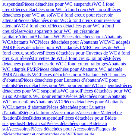
suspendus
Pièces détachées pour WC suspendus
WC à fond
creux
Pièces détachées pour WC à fond creux
WC au sol
Pièces
détachées pour WC au sol
WC à fond creux pour réservoir
attenant
Pièces détachées pour WC à fond creux pour réservoir
attenant
WC à fond creux
Pièces détachées pour WC à fond
creux
Réservoirs apparents pour WC, en céramique
sanitaire
Attenant
Abattants WC
Pièces détachées pour Abattants
WC
Abattants WC
Pièces détachées pour Abattants WC
WC adaptés
PMR
Pièces détachées pour WC adaptés PMR
Cuvettes de WC à
fond creux, surélevés
Pièces détachées pour Cuvettes de WC à fond
creux, surélevés
Cuvettes de WC à fond creux, rallongés
Pièces
détachées pour Cuvettes de WC à fond creux, rallongés
Abattants
WC adaptés PMR
Pièces détachées pour Abattants WC adaptés
PMR
Abattants WC
Pièces détachées pour Abattants WC
Lunettes
d’abattant
Pièces détachées pour Lunettes d’abattant
WC pour
enfants
Pièces détachées pour WC pour enfants
WC suspendus
Pièces
détachées pour WC suspendus
WC au sol
Pièces détachées pour WC
au sol
Abattants WC pour enfants
Pièces détachées pour Abattants
WC pour enfants
Abattants WC
Pièces détachées pour Abattants
WC
Lunettes d’abattant
Pièces détachées pour Lunettes
d’abattant
Siège à la turque
Avec rinçage
Accessoires
Matériel de
fixation
Bidets
Bidets suspendus
Pièces détachées pour Bidets
suspendus
Bidets au sol
Pièces détachées pour Bidets au
sol
Accessoires
Pièces détachées pour Accessoires
Plaques de
déclenchement et commandes de WC
Plaques de