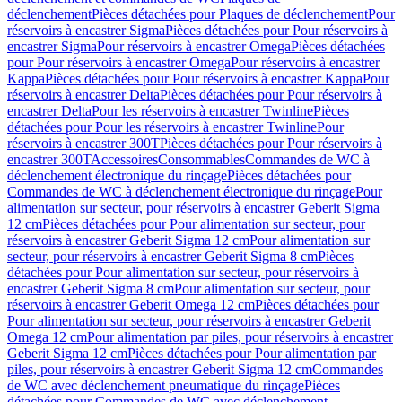
déclenchement
Pièces détachées pour Plaques de déclenchement
Pour
réservoirs à encastrer Sigma
Pièces détachées pour Pour réservoirs à
encastrer Sigma
Pour réservoirs à encastrer Omega
Pièces détachées
pour Pour réservoirs à encastrer Omega
Pour réservoirs à encastrer
Kappa
Pièces détachées pour Pour réservoirs à encastrer Kappa
Pour
réservoirs à encastrer Delta
Pièces détachées pour Pour réservoirs à
encastrer Delta
Pour les réservoirs à encastrer Twinline
Pièces
détachées pour Pour les réservoirs à encastrer Twinline
Pour
réservoirs à encastrer 300T
Pièces détachées pour Pour réservoirs à
encastrer 300T
Accessoires
Consommables
Commandes de WC à
déclenchement électronique du rinçage
Pièces détachées pour
Commandes de WC à déclenchement électronique du rinçage
Pour
alimentation sur secteur, pour réservoirs à encastrer Geberit Sigma
12 cm
Pièces détachées pour Pour alimentation sur secteur, pour
réservoirs à encastrer Geberit Sigma 12 cm
Pour alimentation sur
secteur, pour réservoirs à encastrer Geberit Sigma 8 cm
Pièces
détachées pour Pour alimentation sur secteur, pour réservoirs à
encastrer Geberit Sigma 8 cm
Pour alimentation sur secteur, pour
réservoirs à encastrer Geberit Omega 12 cm
Pièces détachées pour
Pour alimentation sur secteur, pour réservoirs à encastrer Geberit
Omega 12 cm
Pour alimentation par piles, pour réservoirs à encastrer
Geberit Sigma 12 cm
Pièces détachées pour Pour alimentation par
piles, pour réservoirs à encastrer Geberit Sigma 12 cm
Commandes
de WC avec déclenchement pneumatique du rinçage
Pièces
détachées pour Commandes de WC avec déclenchement