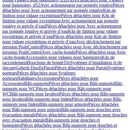
pour baignoires, d52
Avec actionnement par poignée rotative
Pièces
détachées pour Avec actionnement par poignée rotative
Kits de
finition pour vidage excentrique
Pièces détachées pour Kits de
finition pour vidage excentrique
Avec actionnement par poignée
rotative et arrivée d’eau
Pièces détachées pour Avec actionnement
par poignée rotative et arrivée d’eau
Kits de finition pour vidage
excentrique et arrivée d’eau
Pièces détachées pour Kits de finition
pour vidage excentrique et arrivée d’eau
Avec déclenchement par
pression PushControl
Pièces détachées pour Avec déclenchement par
pression PushControl
Avec cache-bonde
Pièces détachées pour Avec
cache-bonde
Accessoires pour vidages pour baignoires
Kits de
raccordement
Bouchons de bonde
Tés
Systèmes d’installation et de
rinçage
Geberit Duofix
Parois
Pièces détachées pour Parois
Systèmes
porteurs
Pièces détachées pour Systèmes
porteurs
Habillages
Accessoires
Pièces détachées pour
Accessoires
Bâti-supports
Pièces détachées pour Bâti-supports
Bâti-
supports pour WC
Pièces détachées pour Bâti-supports pour
WC
Bâti-supports pour lavabos
Pièces détachées pour Bâti-supports
pour lavabos
Bâti-supports pour bidets
Pièces détachées pour Bâti-
supports pour bidets
Bâti-supports pour urinoirs
Pièces détachées
pour Bâti-supports pour urinoirs
Bâti-supports pour douches avec
évacuation murale
Pièces détachées pour Bâti-supports pour douches
avec évacuation murale
Bâti-supports pour douches et
baignoires
Pièces détachées pour Bâti-supports pour douches et