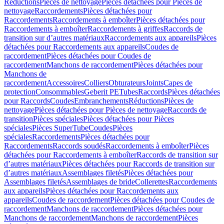
Réductions
Pièces de nettoyage
Pièces détachées pour Pièces de
nettoyage
Raccordements
Pièces détachées pour
Raccordements
Raccordements à emboîter
Pièces détachées pour
Raccordements à emboîter
Raccordements à griffes
Raccords de
transition sur d’autres matériaux
Raccordements aux appareils
Pièces
détachées pour Raccordements aux appareils
Coudes de
raccordement
Pièces détachées pour Coudes de
raccordement
Manchons de raccordement
Pièces détachées pour
Manchons de
raccordement
Accessoires
Colliers
Obturateurs
Joints
Capes de
protection
Consommables
Geberit PE
Tubes
Raccords
Pièces détachées
pour Raccords
Coudes
Embranchements
Réductions
Pièces de
nettoyage
Pièces détachées pour Pièces de nettoyage
Raccords de
transition
Pièces spéciales
Pièces détachées pour Pièces
spéciales
Pièces SuperTube
Coudes
Pièces
spéciales
Raccordements
Pièces détachées pour
Raccordements
Raccords soudés
Raccordements à emboîter
Pièces
détachées pour Raccordements à emboîter
Raccords de transition sur
d’autres matériaux
Pièces détachées pour Raccords de transition sur
d’autres matériaux
Assemblages filetés
Pièces détachées pour
Assemblages filetés
Assemblages de bride
Collerettes
Raccordements
aux appareils
Pièces détachées pour Raccordements aux
appareils
Coudes de raccordement
Pièces détachées pour Coudes de
raccordement
Manchons de raccordement
Pièces détachées pour
Manchons de raccordement
Manchons de raccordement
Pièces