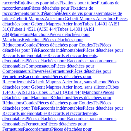
raccords
Enjoliveurs pour tubes
Fixations pour tubes
Fixations de
raccordements
Pièces détachées pour Fixations de
raccordements
Joints d'étanchéité
Jeux de vis pour assemblages de
brides
Geberit Mapress Acier Inox
Geberit Mapress Acier Inox
Pièces
détachées pour Geberit Mapress Acier Inox
Tubes 1.4401 (AISI
316)
Tubes 1.4521 (AISI 444)
Tubes 1.4301 (AISI
304)
Mamelons
Manchons
Pièces détachées pour
Manchons
Réductions
Pièces détachées pour
Réductions
Coudes
Pièces détachées pour Coudes
Tés
Pièces
détachées pour Tés
Raccords indémontables
Pièces détachées pour
Raccords indémontables
Raccords et raccordements,
démontables
Pièces détachées pour Raccords et raccordements,
démontables
Compensateurs
Pièces détachées pour
Compensateurs
Traversées
Fermetures
Pièces détachées pour
Fermetures
Raccordements
Pièces détachées pour
Raccordements
Geberit Mapress Acier Inox, sans silicone
Pièces
détachées pour Geberit Mapress Acier Inox, sans silicone
Tubes
1.4401 (AISI 316)
Tubes 1.4521 (AISI 444)
Manchons
Pièces
détachées pour Manchons
Réductions
Pièces détachées pour
Réductions
Coudes
Pièces détachées pour Coudes
Tés
Pièces
détachées pour Tés
Raccords indémontables
Pièces détachées pour
Raccords indémontables
Raccords et raccordements,
démontables
Pièces détachées pour Raccords et raccordements,
démontables
Fermetures
Pièces détachées pour
Fermetures
Raccordements
Pièces détachées pour