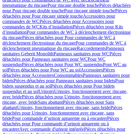
pneumatique du rinçage
Pour rinçage double touche
Pièces détachées
pour Pour rinçage double touche
Pour rinçage simple touche
Pièces
détachées pour Pour rinçage simple touche
Accessoires pour
commandes de WC
Pièces détachées pour Accessoires pour
commandes de WC
Kits d’installation
Pièces détachées pour Kits
d’installation
Pour commandes de WC à déclenchement électronique
du rinçage
Pièces détachées pour Pour commandes de WC à
déclenchement électronique du rinçage
Pour commandes de WC à
déclenchement pneumatique du rinçage
Raccordements
Panneaux
sanitaires Geberit Monolith
Panneaux sanitaires pour WC
Pièces
détachées pour Panneaux sanitaires pour WC
Pour WC
suspendus
Pièces détachées pour Pour WC suspendus
Pour WC au
sol
Pièces détachées pour Pour WC au sol
Accessoires
Pièces
détachées pour Accessoires
Consommables
Panneaux sanitaires pour
bidets
Pièces détachées pour Panneaux sanitaires pour bidets
Pour
bidets suspendus et au sol
Pièces détachées pour Pour bidets
suspendus et au sol
Urinoirs
Urinoirs, fonctionnement avec rinçage,
avec bride
Pièces détachées pour Urinoirs, fonctionnement avec
rinçage, avec bride
Sans abattant
Pièces détachées pour Sans
abattant
Urinoirs, fonctionnement avec rinçage, sans bride
Pièces
détachées pour Urinoirs, fonctionnement avec rinçage, sans
bride
Pour commande d’urinoir apparente ou à encastrer
Pièces
détachées pour Pour commande d’urinoir apparente ou à
encastrer
Avec commande d'urinoir intégrée
Pièces détachées pour