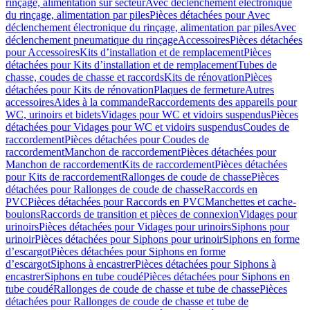
rinçage, alimentation sur secteur
Avec déclenchement électronique
du rinçage, alimentation par piles
Pièces détachées pour Avec
déclenchement électronique du rinçage, alimentation par piles
Avec
déclenchement pneumatique du rinçage
Accessoires
Pièces détachées
pour Accessoires
Kits d’installation et de remplacement
Pièces
détachées pour Kits d’installation et de remplacement
Tubes de
chasse, coudes de chasse et raccords
Kits de rénovation
Pièces
détachées pour Kits de rénovation
Plaques de fermeture
Autres
accessoires
Aides à la commande
Raccordements des appareils pour
WC, urinoirs et bidets
Vidages pour WC et vidoirs suspendus
Pièces
détachées pour Vidages pour WC et vidoirs suspendus
Coudes de
raccordement
Pièces détachées pour Coudes de
raccordement
Manchon de raccordement
Pièces détachées pour
Manchon de raccordement
Kits de raccordement
Pièces détachées
pour Kits de raccordement
Rallonges de coude de chasse
Pièces
détachées pour Rallonges de coude de chasse
Raccords en
PVC
Pièces détachées pour Raccords en PVC
Manchettes et cache-
boulons
Raccords de transition et pièces de connexion
Vidages pour
urinoirs
Pièces détachées pour Vidages pour urinoirs
Siphons pour
urinoir
Pièces détachées pour Siphons pour urinoir
Siphons en forme
d’escargot
Pièces détachées pour Siphons en forme
d’escargot
Siphons à encastrer
Pièces détachées pour Siphons à
encastrer
Siphons en tube coudé
Pièces détachées pour Siphons en
tube coudé
Rallonges de coude de chasse et tube de chasse
Pièces
détachées pour Rallonges de coude de chasse et tube de