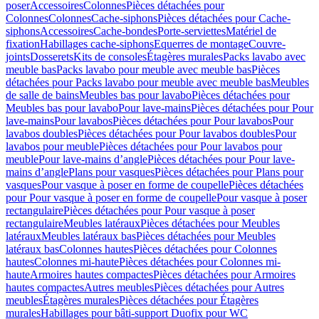
poser
Accessoires
Colonnes
Pièces détachées pour
Colonnes
Colonnes
Cache-siphons
Pièces détachées pour Cache-
siphons
Accessoires
Cache-bondes
Porte-serviettes
Matériel de
fixation
Habillages cache-siphons
Equerres de montage
Couvre-
joints
Dosserets
Kits de consoles
Étagères murales
Packs lavabo avec
meuble bas
Packs lavabo pour meuble avec meuble bas
Pièces
détachées pour Packs lavabo pour meuble avec meuble bas
Meubles
de salle de bains
Meubles bas pour lavabo
Pièces détachées pour
Meubles bas pour lavabo
Pour lave-mains
Pièces détachées pour Pour
lave-mains
Pour lavabos
Pièces détachées pour Pour lavabos
Pour
lavabos doubles
Pièces détachées pour Pour lavabos doubles
Pour
lavabos pour meuble
Pièces détachées pour Pour lavabos pour
meuble
Pour lave-mains d’angle
Pièces détachées pour Pour lave-
mains d’angle
Plans pour vasques
Pièces détachées pour Plans pour
vasques
Pour vasque à poser en forme de coupelle
Pièces détachées
pour Pour vasque à poser en forme de coupelle
Pour vasque à poser
rectangulaire
Pièces détachées pour Pour vasque à poser
rectangulaire
Meubles latéraux
Pièces détachées pour Meubles
latéraux
Meubles latéraux bas
Pièces détachées pour Meubles
latéraux bas
Colonnes hautes
Pièces détachées pour Colonnes
hautes
Colonnes mi-haute
Pièces détachées pour Colonnes mi-
haute
Armoires hautes compactes
Pièces détachées pour Armoires
hautes compactes
Autres meubles
Pièces détachées pour Autres
meubles
Étagères murales
Pièces détachées pour Étagères
murales
Habillages pour bâti-support Duofix pour WC