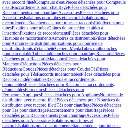
avec raccord fileté
Compteurs d'eau
Pièces détachées pour Compteurs
d'eau
Raccordements pour chauffage
Pièces détachées pour
Raccordements pour chauffage
Accessoires
Pièces détachées pour
Accessoires
Isolations pour tubes et raccords
Isolations pour
raccordements
Etanchements pour tubes et raccords
Enjoliveurs pour
tubes
Fixations pour tubes
Gaines de protection et aides à
l'insertion
Fixations de raccordements
Pièces détachées pour
Fixations de raccordements
Armoires de distribution
Pièces détachées
pour Armoires de distribution
Fixations pour nourrice de
distribution
Joints d'étanchéité
Geberit Mepla
Tubes multicouches
pour eau potable
Tubes multicouches pour chauffage
Raccords
Pièces
détachées pour Raccords
Manchons
Pièces détachées pour
Manchons
Réductions
Pièces détachées pour
Réductions
Coudes
Pièces détachées pour Coudes
Tés
Pièces
détachées pour Tés
Raccords indémontables
Pièces détachées pour
Raccords indémontables
Raccords et raccordements,
démontables
Pièces détachées pour Raccords et raccordements,
démontables
Fermetures
Pièces détachées pour
Fermetures
Appliques
Pièces détachées pour Appliques
Nourrices de
distribution avec raccord fileté
Pièces détachées pour Nourrices de
distribution avec raccord fileté
Tés pour chauffage
Pièces détachées
pour Tés pour chauffage
Raccordements pour chauffage
Pièces
détachées pour Raccordements pour chauffage
Accessoires
Pièces
détachées pour Accessoires
Isolations pour tubes et
raccords
Isolations pour raccordements
Etanchements pour tubes et