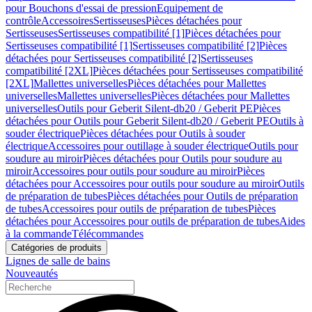
pour Bouchons d'essai de pression
Equipement de
contrôle
Accessoires
Sertisseuses
Pièces détachées pour
Sertisseuses
Sertisseuses compatibilité [1]
Pièces détachées pour
Sertisseuses compatibilité [1]
Sertisseuses compatibilité [2]
Pièces
détachées pour Sertisseuses compatibilité [2]
Sertisseuses
compatibilité [2XL]
Pièces détachées pour Sertisseuses compatibilité
[2XL]
Mallettes universelles
Pièces détachées pour Mallettes
universelles
Mallettes universelles
Pièces détachées pour Mallettes
universelles
Outils pour Geberit Silent-db20 / Geberit PE
Pièces
détachées pour Outils pour Geberit Silent-db20 / Geberit PE
Outils à
souder électrique
Pièces détachées pour Outils à souder
électrique
Accessoires pour outillage à souder électrique
Outils pour
soudure au miroir
Pièces détachées pour Outils pour soudure au
miroir
Accessoires pour outils pour soudure au miroir
Pièces
détachées pour Accessoires pour outils pour soudure au miroir
Outils
de préparation de tubes
Pièces détachées pour Outils de préparation
de tubes
Accessoires pour outils de préparation de tubes
Pièces
détachées pour Accessoires pour outils de préparation de tubes
Aides
à la commande
Télécommandes
Catégories de produits
Lignes de salle de bains
Nouveautés