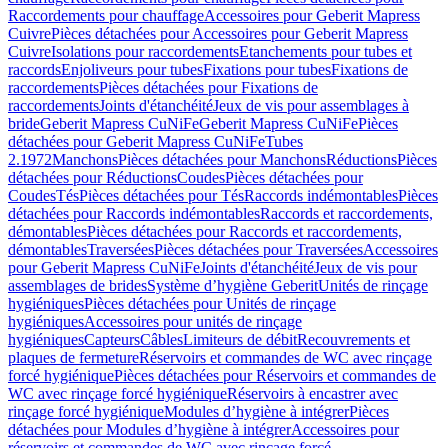
Raccordements pour chauffage
Accessoires pour Geberit Mapress
Cuivre
Pièces détachées pour Accessoires pour Geberit Mapress
Cuivre
Isolations pour raccordements
Etanchements pour tubes et
raccords
Enjoliveurs pour tubes
Fixations pour tubes
Fixations de
raccordements
Pièces détachées pour Fixations de
raccordements
Joints d'étanchéité
Jeux de vis pour assemblages à
bride
Geberit Mapress CuNiFe
Geberit Mapress CuNiFe
Pièces
détachées pour Geberit Mapress CuNiFe
Tubes
2.1972
Manchons
Pièces détachées pour Manchons
Réductions
Pièces
détachées pour Réductions
Coudes
Pièces détachées pour
Coudes
Tés
Pièces détachées pour Tés
Raccords indémontables
Pièces
détachées pour Raccords indémontables
Raccords et raccordements,
démontables
Pièces détachées pour Raccords et raccordements,
démontables
Traversées
Pièces détachées pour Traversées
Accessoires
pour Geberit Mapress CuNiFe
Joints d'étanchéité
Jeux de vis pour
assemblages de brides
Système d’hygiène Geberit
Unités de rinçage
hygiéniques
Pièces détachées pour Unités de rinçage
hygiéniques
Accessoires pour unités de rinçage
hygiéniques
Capteurs
Câbles
Limiteurs de débit
Recouvrements et
plaques de fermeture
Réservoirs et commandes de WC avec rinçage
forcé hygiénique
Pièces détachées pour Réservoirs et commandes de
WC avec rinçage forcé hygiénique
Réservoirs à encastrer avec
rinçage forcé hygiénique
Modules d’hygiène à intégrer
Pièces
détachées pour Modules d’hygiène à intégrer
Accessoires pour
réservoirs et commandes de WC avec rinçage forcé