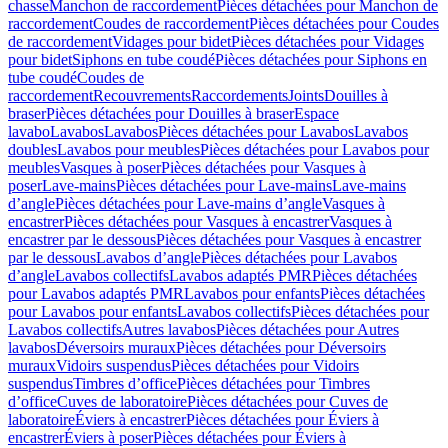
chasse
Manchon de raccordement
Pièces détachées pour Manchon de
raccordement
Coudes de raccordement
Pièces détachées pour Coudes
de raccordement
Vidages pour bidet
Pièces détachées pour Vidages
pour bidet
Siphons en tube coudé
Pièces détachées pour Siphons en
tube coudé
Coudes de
raccordement
Recouvrements
Raccordements
Joints
Douilles à
braser
Pièces détachées pour Douilles à braser
Espace
lavabo
Lavabos
Lavabos
Pièces détachées pour Lavabos
Lavabos
doubles
Lavabos pour meubles
Pièces détachées pour Lavabos pour
meubles
Vasques à poser
Pièces détachées pour Vasques à
poser
Lave-mains
Pièces détachées pour Lave-mains
Lave-mains
d’angle
Pièces détachées pour Lave-mains d’angle
Vasques à
encastrer
Pièces détachées pour Vasques à encastrer
Vasques à
encastrer par le dessous
Pièces détachées pour Vasques à encastrer
par le dessous
Lavabos d’angle
Pièces détachées pour Lavabos
d’angle
Lavabos collectifs
Lavabos adaptés PMR
Pièces détachées
pour Lavabos adaptés PMR
Lavabos pour enfants
Pièces détachées
pour Lavabos pour enfants
Lavabos collectifs
Pièces détachées pour
Lavabos collectifs
Autres lavabos
Pièces détachées pour Autres
lavabos
Déversoirs muraux
Pièces détachées pour Déversoirs
muraux
Vidoirs suspendus
Pièces détachées pour Vidoirs
suspendus
Timbres dʼoffice
Pièces détachées pour Timbres
dʼoffice
Cuves de laboratoire
Pièces détachées pour Cuves de
laboratoire
Éviers à encastrer
Pièces détachées pour Éviers à
encastrer
Éviers à poser
Pièces détachées pour Éviers à