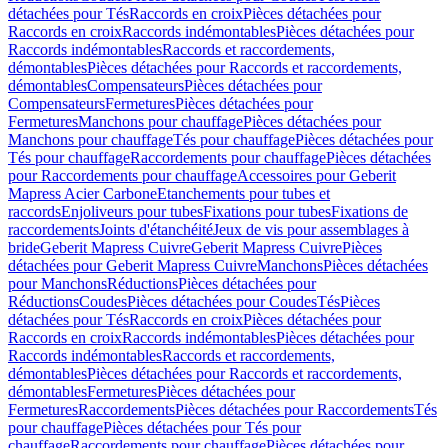
détachées pour Tés
Raccords en croix
Pièces détachées pour
Raccords en croix
Raccords indémontables
Pièces détachées pour
Raccords indémontables
Raccords et raccordements,
démontables
Pièces détachées pour Raccords et raccordements,
démontables
Compensateurs
Pièces détachées pour
Compensateurs
Fermetures
Pièces détachées pour
Fermetures
Manchons pour chauffage
Pièces détachées pour
Manchons pour chauffage
Tés pour chauffage
Pièces détachées pour
Tés pour chauffage
Raccordements pour chauffage
Pièces détachées
pour Raccordements pour chauffage
Accessoires pour Geberit
Mapress Acier Carbone
Etanchements pour tubes et
raccords
Enjoliveurs pour tubes
Fixations pour tubes
Fixations de
raccordements
Joints d'étanchéité
Jeux de vis pour assemblages à
bride
Geberit Mapress Cuivre
Geberit Mapress Cuivre
Pièces
détachées pour Geberit Mapress Cuivre
Manchons
Pièces détachées
pour Manchons
Réductions
Pièces détachées pour
Réductions
Coudes
Pièces détachées pour Coudes
Tés
Pièces
détachées pour Tés
Raccords en croix
Pièces détachées pour
Raccords en croix
Raccords indémontables
Pièces détachées pour
Raccords indémontables
Raccords et raccordements,
démontables
Pièces détachées pour Raccords et raccordements,
démontables
Fermetures
Pièces détachées pour
Fermetures
Raccordements
Pièces détachées pour Raccordements
Tés
pour chauffage
Pièces détachées pour Tés pour
chauffage
Raccordements pour chauffage
Pièces détachées pour