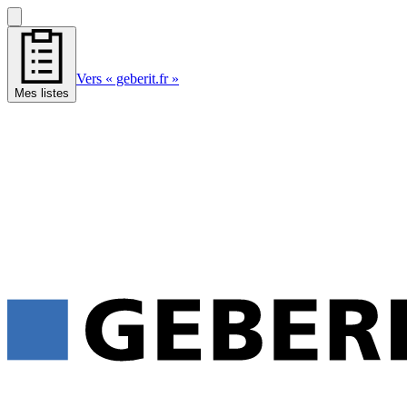
Vers « geberit.fr »
Mes listes