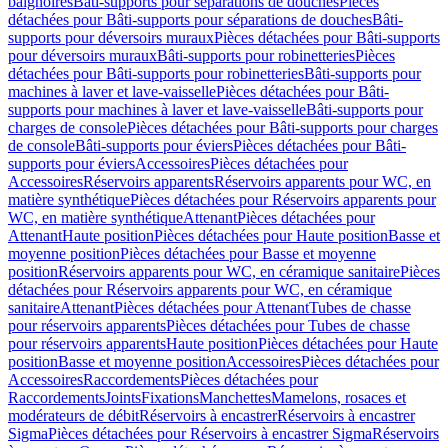
baignoires
Bâti-supports pour séparations de douches
Pièces
détachées pour Bâti-supports pour séparations de douches
Bâti-
supports pour déversoirs muraux
Pièces détachées pour Bâti-supports
pour déversoirs muraux
Bâti-supports pour robinetteries
Pièces
détachées pour Bâti-supports pour robinetteries
Bâti-supports pour
machines à laver et lave-vaisselle
Pièces détachées pour Bâti-
supports pour machines à laver et lave-vaisselle
Bâti-supports pour
charges de console
Pièces détachées pour Bâti-supports pour charges
de console
Bâti-supports pour éviers
Pièces détachées pour Bâti-
supports pour éviers
Accessoires
Pièces détachées pour
Accessoires
Réservoirs apparents
Réservoirs apparents pour WC, en
matière synthétique
Pièces détachées pour Réservoirs apparents pour
WC, en matière synthétique
Attenant
Pièces détachées pour
Attenant
Haute position
Pièces détachées pour Haute position
Basse et
moyenne position
Pièces détachées pour Basse et moyenne
position
Réservoirs apparents pour WC, en céramique sanitaire
Pièces
détachées pour Réservoirs apparents pour WC, en céramique
sanitaire
Attenant
Pièces détachées pour Attenant
Tubes de chasse
pour réservoirs apparents
Pièces détachées pour Tubes de chasse
pour réservoirs apparents
Haute position
Pièces détachées pour Haute
position
Basse et moyenne position
Accessoires
Pièces détachées pour
Accessoires
Raccordements
Pièces détachées pour
Raccordements
Joints
Fixations
Manchettes
Mamelons, rosaces et
modérateurs de débit
Réservoirs à encastrer
Réservoirs à encastrer
Sigma
Pièces détachées pour Réservoirs à encastrer Sigma
Réservoirs