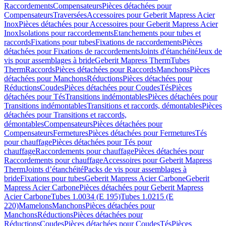
Raccordements
Compensateurs
Pièces détachées pour
Compensateurs
Traversées
Accessoires pour Geberit Mapress Acier
Inox
Pièces détachées pour Accessoires pour Geberit Mapress Acier
Inox
Isolations pour raccordements
Etanchements pour tubes et
raccords
Fixations pour tubes
Fixations de raccordements
Pièces
détachées pour Fixations de raccordements
Joints d'étanchéité
Jeux de
vis pour assemblages à bride
Geberit Mapress Therm
Tubes
Therm
Raccords
Pièces détachées pour Raccords
Manchons
Pièces
détachées pour Manchons
Réductions
Pièces détachées pour
Réductions
Coudes
Pièces détachées pour Coudes
Tés
Pièces
détachées pour Tés
Transitions indémontables
Pièces détachées pour
Transitions indémontables
Transitions et raccords, démontables
Pièces
détachées pour Transitions et raccords,
démontables
Compensateurs
Pièces détachées pour
Compensateurs
Fermetures
Pièces détachées pour Fermetures
Tés
pour chauffage
Pièces détachées pour Tés pour
chauffage
Raccordements pour chauffage
Pièces détachées pour
Raccordements pour chauffage
Accessoires pour Geberit Mapress
Therm
Joints d’étanchéité
Packs de vis pour assemblages à
bride
Fixations pour tubes
Geberit Mapress Acier Carbone
Geberit
Mapress Acier Carbone
Pièces détachées pour Geberit Mapress
Acier Carbone
Tubes 1.0034 (E 195)
Tubes 1.0215 (E
220)
Mamelons
Manchons
Pièces détachées pour
Manchons
Réductions
Pièces détachées pour
Réductions
Coudes
Pièces détachées pour Coudes
Tés
Pièces