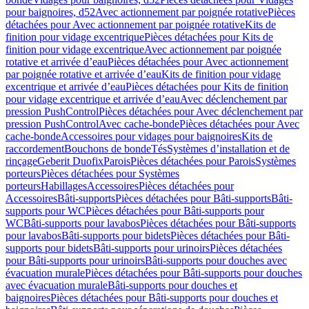
pour baignoires, d52
Avec actionnement par poignée rotative
Pièces
détachées pour Avec actionnement par poignée rotative
Kits de
finition pour vidage excentrique
Pièces détachées pour Kits de
finition pour vidage excentrique
Avec actionnement par poignée
rotative et arrivée d’eau
Pièces détachées pour Avec actionnement
par poignée rotative et arrivée d’eau
Kits de finition pour vidage
excentrique et arrivée d’eau
Pièces détachées pour Kits de finition
pour vidage excentrique et arrivée d’eau
Avec déclenchement par
pression PushControl
Pièces détachées pour Avec déclenchement par
pression PushControl
Avec cache-bonde
Pièces détachées pour Avec
cache-bonde
Accessoires pour vidages pour baignoires
Kits de
raccordement
Bouchons de bonde
Tés
Systèmes d’installation et de
rinçage
Geberit Duofix
Parois
Pièces détachées pour Parois
Systèmes
porteurs
Pièces détachées pour Systèmes
porteurs
Habillages
Accessoires
Pièces détachées pour
Accessoires
Bâti-supports
Pièces détachées pour Bâti-supports
Bâti-
supports pour WC
Pièces détachées pour Bâti-supports pour
WC
Bâti-supports pour lavabos
Pièces détachées pour Bâti-supports
pour lavabos
Bâti-supports pour bidets
Pièces détachées pour Bâti-
supports pour bidets
Bâti-supports pour urinoirs
Pièces détachées
pour Bâti-supports pour urinoirs
Bâti-supports pour douches avec
évacuation murale
Pièces détachées pour Bâti-supports pour douches
avec évacuation murale
Bâti-supports pour douches et
baignoires
Pièces détachées pour Bâti-supports pour douches et