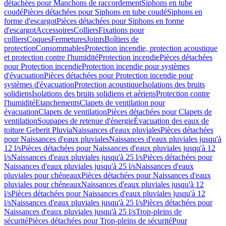
détachées pour Manchons de raccordement
Siphons en tube
coudé
Pièces détachées pour Siphons en tube coudé
Siphons en
forme d'escargot
Pièces détachées pour Siphons en forme
d'escargot
Accessoires
Colliers
Fixations pour
colliers
Coques
Fermetures
Joints
Boîtiers de
protection
Consommables
Protection incendie, protection acoustique
et protection contre l'humidité
Protection incendie
Pièces détachées
pour Protection incendie
Protection incendie pour systèmes
d'évacuation
Pièces détachées pour Protection incendie pour
systèmes d'évacuation
Protection acoustique
Isolations des bruits
solidiens
Isolations des bruits solidiens et aériens
Protection contre
l'humidité
Etanchements
Clapets de ventilation pour
évacuation
Clapets de ventilation
Pièces détachées pour Clapets de
ventilation
Soupapes de retenue d'énergie
Évacuation des eaux de
toiture Geberit Pluvia
Naissances d'eaux pluviales
Pièces détachées
pour Naissances d'eaux pluviales
Naissances d'eaux pluviales jusqu'à
12 l/s
Pièces détachées pour Naissances d'eaux pluviales jusqu'à 12
l/s
Naissances d'eaux pluviales jusqu'à 25 l/s
Pièces détachées pour
Naissances d'eaux pluviales jusqu'à 25 l/s
Naissances d'eaux
pluviales pour chéneaux
Pièces détachées pour Naissances d'eaux
pluviales pour chéneaux
Naissances d'eaux pluviales jusqu'à 12
l/s
Pièces détachées pour Naissances d'eaux pluviales jusqu'à 12
l/s
Naissances d'eaux pluviales jusqu'à 25 l/s
Pièces détachées pour
Naissances d'eaux pluviales jusqu'à 25 l/s
Trop-pleins de
sécurité
Pièces détachées pour Trop-pleins de sécurité
Pour