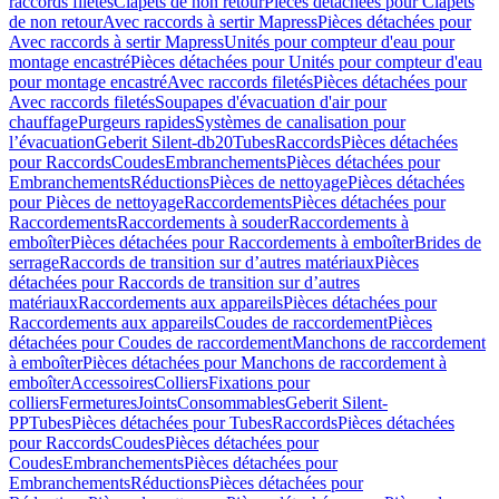
raccords filetés
Clapets de non retour
Pièces détachées pour Clapets
de non retour
Avec raccords à sertir Mapress
Pièces détachées pour
Avec raccords à sertir Mapress
Unités pour compteur d'eau pour
montage encastré
Pièces détachées pour Unités pour compteur d'eau
pour montage encastré
Avec raccords filetés
Pièces détachées pour
Avec raccords filetés
Soupapes d'évacuation d'air pour
chauffage
Purgeurs rapides
Systèmes de canalisation pour
l’évacuation
Geberit Silent-db20
Tubes
Raccords
Pièces détachées
pour Raccords
Coudes
Embranchements
Pièces détachées pour
Embranchements
Réductions
Pièces de nettoyage
Pièces détachées
pour Pièces de nettoyage
Raccordements
Pièces détachées pour
Raccordements
Raccordements à souder
Raccordements à
emboîter
Pièces détachées pour Raccordements à emboîter
Brides de
serrage
Raccords de transition sur d’autres matériaux
Pièces
détachées pour Raccords de transition sur d’autres
matériaux
Raccordements aux appareils
Pièces détachées pour
Raccordements aux appareils
Coudes de raccordement
Pièces
détachées pour Coudes de raccordement
Manchons de raccordement
à emboîter
Pièces détachées pour Manchons de raccordement à
emboîter
Accessoires
Colliers
Fixations pour
colliers
Fermetures
Joints
Consommables
Geberit Silent-
PP
Tubes
Pièces détachées pour Tubes
Raccords
Pièces détachées
pour Raccords
Coudes
Pièces détachées pour
Coudes
Embranchements
Pièces détachées pour
Embranchements
Réductions
Pièces détachées pour