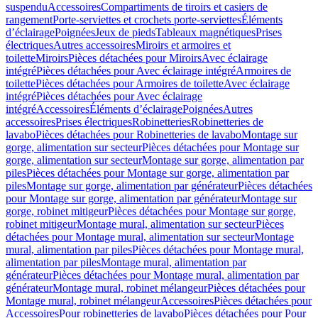
suspendu
Accessoires
Compartiments de tiroirs et casiers de
rangement
Porte-serviettes et crochets porte-serviettes
Éléments
d’éclairage
Poignées
Jeux de pieds
Tableaux magnétiques
Prises
électriques
Autres accessoires
Miroirs et armoires et
toilette
Miroirs
Pièces détachées pour Miroirs
Avec éclairage
intégré
Pièces détachées pour Avec éclairage intégré
Armoires de
toilette
Pièces détachées pour Armoires de toilette
Avec éclairage
intégré
Pièces détachées pour Avec éclairage
intégré
Accessoires
Éléments d’éclairage
Poignées
Autres
accessoires
Prises électriques
Robinetteries
Robinetteries de
lavabo
Pièces détachées pour Robinetteries de lavabo
Montage sur
gorge, alimentation sur secteur
Pièces détachées pour Montage sur
gorge, alimentation sur secteur
Montage sur gorge, alimentation par
piles
Pièces détachées pour Montage sur gorge, alimentation par
piles
Montage sur gorge, alimentation par générateur
Pièces détachées
pour Montage sur gorge, alimentation par générateur
Montage sur
gorge, robinet mitigeur
Pièces détachées pour Montage sur gorge,
robinet mitigeur
Montage mural, alimentation sur secteur
Pièces
détachées pour Montage mural, alimentation sur secteur
Montage
mural, alimentation par piles
Pièces détachées pour Montage mural,
alimentation par piles
Montage mural, alimentation par
générateur
Pièces détachées pour Montage mural, alimentation par
générateur
Montage mural, robinet mélangeur
Pièces détachées pour
Montage mural, robinet mélangeur
Accessoires
Pièces détachées pour
Accessoires
Pour robinetteries de lavabo
Pièces détachées pour Pour