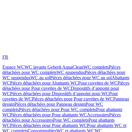
FR
Espace WC
WC lavants Geberit AquaClean
WC complets
Pièces
détachées pour WC complets
WC suspendus
Pièces détachées pour
WC suspendus
WC au sol
Pièces détachées pour WC au sol
Abattants
WC
Pièces détachées pour Abattants WC
Pour cuvettes de WC
Pièces
détachées pour Pour cuvettes de WC
Dispositifs d’appoint pour
WC
Pièces détachées pour Dispositifs d’appoint pour WC
Pour
cuvettes de WC
Pièces détachées pour Pour cuvettes de WC
Panneau
design
Pièces détachées pour Panneau design
Pour WC
complets
Pièces détachées pour Pour WC complets
Pour abattants
WC
Pièces détachées pour Pour abattants WC
Accessoires
Pièces
détachées pour Accessoires
Pour WC complets
Pour abattants
WC
Pièces détachées pour Pour abattants WC
Pour abattants WC et
WC complets
Consommables
WC et abattants WC
WC