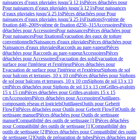
naissances d’eaux pluviales jusqu’à 12 l/s
Pièces détachées pour
Pour naissances d’eaux pluviales jusqu’à 12 l/s
Pour naissances
d’eaux pluviales jusqu’à 25 l/s
Pièces détachées pour Pour
naissances d’eaux pluviales jusqu’à 25 l/s
Fixations
Système de
fixation d40–200
Système de fixation d250–315
Accessoires
Pièces
détachées pour Accessoires
Pour naissances
Pièces détachées pour
Pour naissances
Pour fixations
Évacuation des eaux de toiture
conventionnelle
Naissances d'eaux pluviales
Pièces détachées pour
Naissances d'eaux pluviales
Raccords au pare-vapeur
Pièces
détachées pour Raccords au pare-vapeur
Accessoires
Pièces
détachées pour Accessoires
Évacuation des sols
Evacuation de
surface pour l'intérieur et l'extérieur
Pièces détachées pour
Evacuation de surface pour l'intérieur et l'extérieur
Siphons de sol
pour balcons et terrasses, 10 x 10 cm
Pièces détachées pour Siphons
de sol pour balcons et terrasses, 10 x 10 cm
Siphons de sol 13 x 13
cm
Pièces détachées pour Siphons de sol 13 x 13 cm
Grilles-avaloirs
15 x 15 cm
Pièces détachées pour Grilles-avaloirs 15 x 15
cm
Accessoires
Pièces détachées pour Accessoires
Outillages,
composants réseau et logiciels
Outillages
Outils pour Geberit
FlowFit
Pièces détachées pour Outils pour Geberit FlowFit
Outils de
sertissage manuel
Pièces détachées pour Outils de sertissage
manuel
Compatibilité des outils de sertissage [1]
Pièces détachées
pour Compatibilité des outils de sertissage [1]
Compatibilité des
outils de sertissage [2]
Pièces détachées pour Compatibilité des outils
de sertissage [2]
Outils de préparation de tubes
Pièces détachées pour