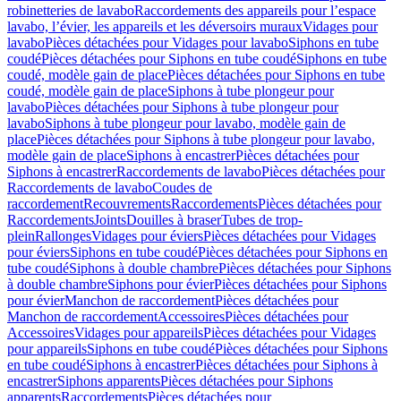
robinetteries de lavabo
Raccordements des appareils pour l’espace
lavabo, l’évier, les appareils et les déversoirs muraux
Vidages pour
lavabo
Pièces détachées pour Vidages pour lavabo
Siphons en tube
coudé
Pièces détachées pour Siphons en tube coudé
Siphons en tube
coudé, modèle gain de place
Pièces détachées pour Siphons en tube
coudé, modèle gain de place
Siphons à tube plongeur pour
lavabo
Pièces détachées pour Siphons à tube plongeur pour
lavabo
Siphons à tube plongeur pour lavabo, modèle gain de
place
Pièces détachées pour Siphons à tube plongeur pour lavabo,
modèle gain de place
Siphons à encastrer
Pièces détachées pour
Siphons à encastrer
Raccordements de lavabo
Pièces détachées pour
Raccordements de lavabo
Coudes de
raccordement
Recouvrements
Raccordements
Pièces détachées pour
Raccordements
Joints
Douilles à braser
Tubes de trop-
plein
Rallonges
Vidages pour éviers
Pièces détachées pour Vidages
pour éviers
Siphons en tube coudé
Pièces détachées pour Siphons en
tube coudé
Siphons à double chambre
Pièces détachées pour Siphons
à double chambre
Siphons pour évier
Pièces détachées pour Siphons
pour évier
Manchon de raccordement
Pièces détachées pour
Manchon de raccordement
Accessoires
Pièces détachées pour
Accessoires
Vidages pour appareils
Pièces détachées pour Vidages
pour appareils
Siphons en tube coudé
Pièces détachées pour Siphons
en tube coudé
Siphons à encastrer
Pièces détachées pour Siphons à
encastrer
Siphons apparents
Pièces détachées pour Siphons
apparents
Raccordements
Pièces détachées pour