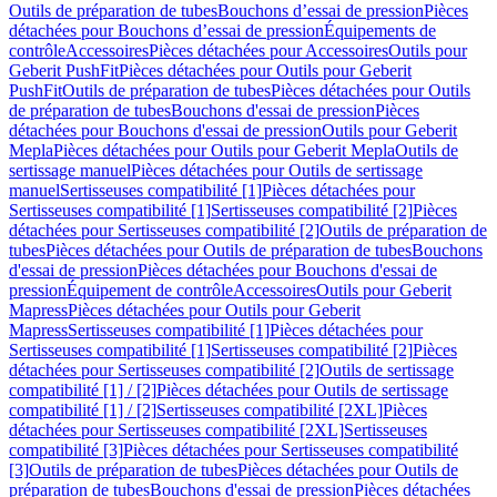
Outils de préparation de tubes
Bouchons d’essai de pression
Pièces
détachées pour Bouchons d’essai de pression
Équipements de
contrôle
Accessoires
Pièces détachées pour Accessoires
Outils pour
Geberit PushFit
Pièces détachées pour Outils pour Geberit
PushFit
Outils de préparation de tubes
Pièces détachées pour Outils
de préparation de tubes
Bouchons d'essai de pression
Pièces
détachées pour Bouchons d'essai de pression
Outils pour Geberit
Mepla
Pièces détachées pour Outils pour Geberit Mepla
Outils de
sertissage manuel
Pièces détachées pour Outils de sertissage
manuel
Sertisseuses compatibilité [1]
Pièces détachées pour
Sertisseuses compatibilité [1]
Sertisseuses compatibilité [2]
Pièces
détachées pour Sertisseuses compatibilité [2]
Outils de préparation de
tubes
Pièces détachées pour Outils de préparation de tubes
Bouchons
d'essai de pression
Pièces détachées pour Bouchons d'essai de
pression
Équipement de contrôle
Accessoires
Outils pour Geberit
Mapress
Pièces détachées pour Outils pour Geberit
Mapress
Sertisseuses compatibilité [1]
Pièces détachées pour
Sertisseuses compatibilité [1]
Sertisseuses compatibilité [2]
Pièces
détachées pour Sertisseuses compatibilité [2]
Outils de sertissage
compatibilité [1] / [2]
Pièces détachées pour Outils de sertissage
compatibilité [1] / [2]
Sertisseuses compatibilité [2XL]
Pièces
détachées pour Sertisseuses compatibilité [2XL]
Sertisseuses
compatibilité [3]
Pièces détachées pour Sertisseuses compatibilité
[3]
Outils de préparation de tubes
Pièces détachées pour Outils de
préparation de tubes
Bouchons d'essai de pression
Pièces détachées