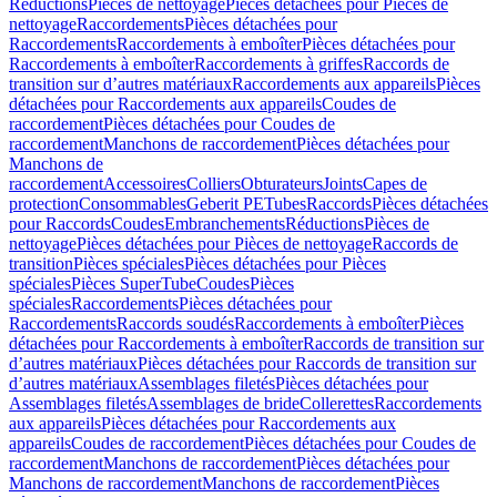
Réductions
Pièces de nettoyage
Pièces détachées pour Pièces de
nettoyage
Raccordements
Pièces détachées pour
Raccordements
Raccordements à emboîter
Pièces détachées pour
Raccordements à emboîter
Raccordements à griffes
Raccords de
transition sur d’autres matériaux
Raccordements aux appareils
Pièces
détachées pour Raccordements aux appareils
Coudes de
raccordement
Pièces détachées pour Coudes de
raccordement
Manchons de raccordement
Pièces détachées pour
Manchons de
raccordement
Accessoires
Colliers
Obturateurs
Joints
Capes de
protection
Consommables
Geberit PE
Tubes
Raccords
Pièces détachées
pour Raccords
Coudes
Embranchements
Réductions
Pièces de
nettoyage
Pièces détachées pour Pièces de nettoyage
Raccords de
transition
Pièces spéciales
Pièces détachées pour Pièces
spéciales
Pièces SuperTube
Coudes
Pièces
spéciales
Raccordements
Pièces détachées pour
Raccordements
Raccords soudés
Raccordements à emboîter
Pièces
détachées pour Raccordements à emboîter
Raccords de transition sur
d’autres matériaux
Pièces détachées pour Raccords de transition sur
d’autres matériaux
Assemblages filetés
Pièces détachées pour
Assemblages filetés
Assemblages de bride
Collerettes
Raccordements
aux appareils
Pièces détachées pour Raccordements aux
appareils
Coudes de raccordement
Pièces détachées pour Coudes de
raccordement
Manchons de raccordement
Pièces détachées pour
Manchons de raccordement
Manchons de raccordement
Pièces