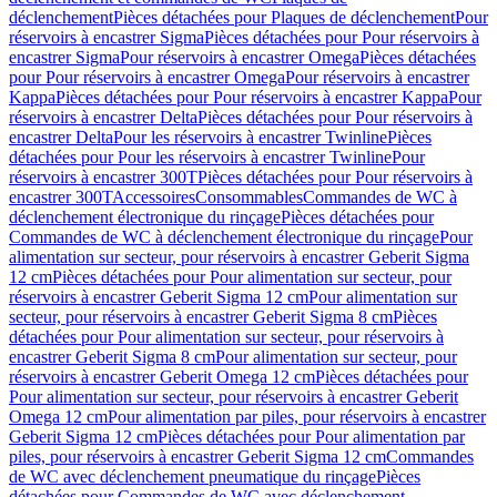
déclenchement
Pièces détachées pour Plaques de déclenchement
Pour
réservoirs à encastrer Sigma
Pièces détachées pour Pour réservoirs à
encastrer Sigma
Pour réservoirs à encastrer Omega
Pièces détachées
pour Pour réservoirs à encastrer Omega
Pour réservoirs à encastrer
Kappa
Pièces détachées pour Pour réservoirs à encastrer Kappa
Pour
réservoirs à encastrer Delta
Pièces détachées pour Pour réservoirs à
encastrer Delta
Pour les réservoirs à encastrer Twinline
Pièces
détachées pour Pour les réservoirs à encastrer Twinline
Pour
réservoirs à encastrer 300T
Pièces détachées pour Pour réservoirs à
encastrer 300T
Accessoires
Consommables
Commandes de WC à
déclenchement électronique du rinçage
Pièces détachées pour
Commandes de WC à déclenchement électronique du rinçage
Pour
alimentation sur secteur, pour réservoirs à encastrer Geberit Sigma
12 cm
Pièces détachées pour Pour alimentation sur secteur, pour
réservoirs à encastrer Geberit Sigma 12 cm
Pour alimentation sur
secteur, pour réservoirs à encastrer Geberit Sigma 8 cm
Pièces
détachées pour Pour alimentation sur secteur, pour réservoirs à
encastrer Geberit Sigma 8 cm
Pour alimentation sur secteur, pour
réservoirs à encastrer Geberit Omega 12 cm
Pièces détachées pour
Pour alimentation sur secteur, pour réservoirs à encastrer Geberit
Omega 12 cm
Pour alimentation par piles, pour réservoirs à encastrer
Geberit Sigma 12 cm
Pièces détachées pour Pour alimentation par
piles, pour réservoirs à encastrer Geberit Sigma 12 cm
Commandes
de WC avec déclenchement pneumatique du rinçage
Pièces
détachées pour Commandes de WC avec déclenchement