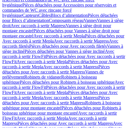
hygiénique
Pièces détachées pour Accessoires pour réservoirs et
commandes de WC avec rinçage forcé
hygiénique
Capteurs
Câbles
Blocs d’alimentation
Pièces détachées
pour Blocs d’alimentation
Composants réseau
Vannes
Vannes à siège
droit
Avec raccords à sertir Mapress
Vannes à siège droit pour
montage encastré
Pièces détachées pour Vannes à siège droit pour
montage encastré
Avec raccords à sertir Mepla
Pièces détachées pour
Avec raccords à sertir Mepla
Avec raccords à sertir Mapress
Avec
raccords filetés
Pièces détachées pour Avec raccords filetés
Vannes à
siège incliné
Pièces détachées pour Vannes à siège incliné
Avec
raccords à sertir FlowFit
Pièces détachées pour Avec raccords à sertir
FlowFit
Avec raccords à sertir Mepla
Pièces détachées pour Avec
raccords à sertir Mepla
Avec raccords à sertir Mapress
Pièces
détachées pour Avec raccords à sertir Mapress
Vannes de
prélèvement
Robinets de vidange
Robinets à boisseau
sphérique
Pièces détachées pour Robinets à boisseau sphérique
Avec
raccords à sertir FlowFit
Pièces détachées pour Avec raccords à sertir
FlowFit
Avec raccords à sertir Mepla
Pièces détachées pour Avec
raccords à sertir Mepla
Avec raccords à sertir Mapress
Pièces
détachées pour Avec raccords à sertir Mapress
Robinets à boisseau
sphérique pour montage encastré
Pièces détachées pour Robinets à
boisseau sphérique pour montage encastré
Avec raccords à sertir
FlowFit
Avec raccords à sertir Mepla
Avec raccords à sertir
Mapress
Pièces détachées pour Avec raccords à sertir Mapress
Avec