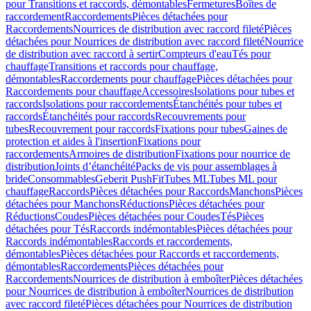
pour Transitions et raccords, démontables
Fermetures
Boîtes de
raccordement
Raccordements
Pièces détachées pour
Raccordements
Nourrices de distribution avec raccord fileté
Pièces
détachées pour Nourrices de distribution avec raccord fileté
Nourrice
de distribution avec raccord à sertir
Compteurs d'eau
Tés pour
chauffage
Transitions et raccords pour chauffage,
démontables
Raccordements pour chauffage
Pièces détachées pour
Raccordements pour chauffage
Accessoires
Isolations pour tubes et
raccords
Isolations pour raccordements
Étanchéités pour tubes et
raccords
Étanchéités pour raccords
Recouvrements pour
tubes
Recouvrement pour raccords
Fixations pour tubes
Gaines de
protection et aides à l'insertion
Fixations pour
raccordements
Armoires de distribution
Fixations pour nourrice de
distribution
Joints d’étanchéité
Packs de vis pour assemblages à
bride
Consommables
Geberit PushFit
Tubes ML
Tubes ML pour
chauffage
Raccords
Pièces détachées pour Raccords
Manchons
Pièces
détachées pour Manchons
Réductions
Pièces détachées pour
Réductions
Coudes
Pièces détachées pour Coudes
Tés
Pièces
détachées pour Tés
Raccords indémontables
Pièces détachées pour
Raccords indémontables
Raccords et raccordements,
démontables
Pièces détachées pour Raccords et raccordements,
démontables
Raccordements
Pièces détachées pour
Raccordements
Nourrices de distribution à emboîter
Pièces détachées
pour Nourrices de distribution à emboîter
Nourrices de distribution
avec raccord fileté
Pièces détachées pour Nourrices de distribution