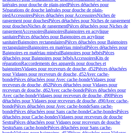
latérales pour douche de plain-pied
Pièces détachées pour
Séparations de douche latérales pour douche de plain-
pied
Accessoires
Pièces détachées pour Accessoires
Niches de
rangement pour douches
Pièces détachées pour Niches de rangement
pour douches
Niches de rangement
Pièces détachées pour Niches de
rangement
Accessoires
Baignoires
Baignoires en acrylique
sanitaire
Pièces détachées pour Baignoires en acrylique
sanitaire
Baignoires rectangulaires
Pièces détachées pour Baignoires
rectangulaires
Baignoires en matériau minéral
Pièces détachées pour
Baignoires en matériau minéral
Baignoires pour bébés
Pièces
détachées pour Baignoires pour bébés
Accessoires
Kits de
réparation
Raccordements des appareils pour douches et
baignoires
Vidages pour receveurs de douche, d52
Pièces détachées
pour Vidages pour receveurs de douche, d52
Avec cache-
bonde
Pièces détachées pour Avec cache-bonde
Vidages pour
receveurs de douche, d62
Pièces détachées pour Vidages pour
receveurs de douche, d62
Avec cache-bonde
Pièces détachées pour
Avec cache-bonde
Vidages pour receveurs de douche, d90
Pièces
détachées pour Vidages pour receveurs de douche, d90
Avec cache-
bonde
Pièces détachées pour Avec cache-bonde
Sans cache-
bonde
Pièces détachées pour Sans cache-bonde
Cache-bondes
Pièces
détachées pour Cache-bondes
Vidages pour receveurs de douche
Sestra
Pièces détachées pour Vidages pour receveurs de douche
Sestra
Sans cache-bonde
Pièces détachées pour Sans cache-
bonde
Vidages pour baignoires, d52
Pièces détachées pour Vidages