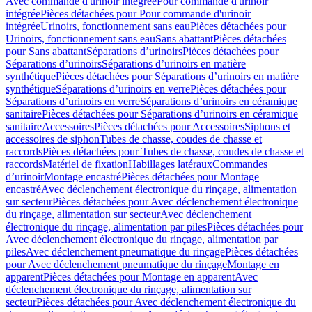
Avec commande d'urinoir intégrée
Pour commande d'urinoir
intégrée
Pièces détachées pour Pour commande d'urinoir
intégrée
Urinoirs, fonctionnement sans eau
Pièces détachées pour
Urinoirs, fonctionnement sans eau
Sans abattant
Pièces détachées
pour Sans abattant
Séparations d’urinoirs
Pièces détachées pour
Séparations d’urinoirs
Séparations d’urinoirs en matière
synthétique
Pièces détachées pour Séparations d’urinoirs en matière
synthétique
Séparations d’urinoirs en verre
Pièces détachées pour
Séparations d’urinoirs en verre
Séparations d’urinoirs en céramique
sanitaire
Pièces détachées pour Séparations d’urinoirs en céramique
sanitaire
Accessoires
Pièces détachées pour Accessoires
Siphons et
accessoires de siphon
Tubes de chasse, coudes de chasse et
raccords
Pièces détachées pour Tubes de chasse, coudes de chasse et
raccords
Matériel de fixation
Habillages latéraux
Commandes
dʼurinoir
Montage encastré
Pièces détachées pour Montage
encastré
Avec déclenchement électronique du rinçage, alimentation
sur secteur
Pièces détachées pour Avec déclenchement électronique
du rinçage, alimentation sur secteur
Avec déclenchement
électronique du rinçage, alimentation par piles
Pièces détachées pour
Avec déclenchement électronique du rinçage, alimentation par
piles
Avec déclenchement pneumatique du rinçage
Pièces détachées
pour Avec déclenchement pneumatique du rinçage
Montage en
apparent
Pièces détachées pour Montage en apparent
Avec
déclenchement électronique du rinçage, alimentation sur
secteur
Pièces détachées pour Avec déclenchement électronique du