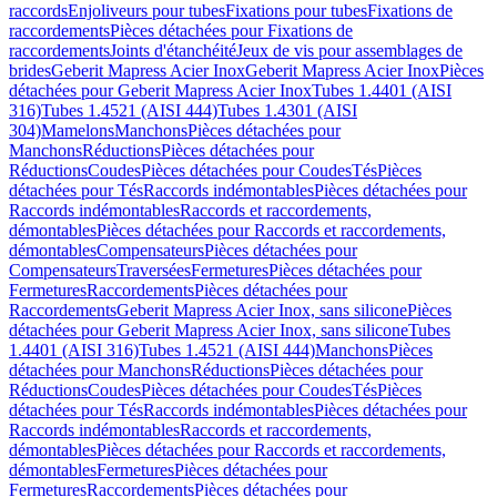
raccords
Enjoliveurs pour tubes
Fixations pour tubes
Fixations de
raccordements
Pièces détachées pour Fixations de
raccordements
Joints d'étanchéité
Jeux de vis pour assemblages de
brides
Geberit Mapress Acier Inox
Geberit Mapress Acier Inox
Pièces
détachées pour Geberit Mapress Acier Inox
Tubes 1.4401 (AISI
316)
Tubes 1.4521 (AISI 444)
Tubes 1.4301 (AISI
304)
Mamelons
Manchons
Pièces détachées pour
Manchons
Réductions
Pièces détachées pour
Réductions
Coudes
Pièces détachées pour Coudes
Tés
Pièces
détachées pour Tés
Raccords indémontables
Pièces détachées pour
Raccords indémontables
Raccords et raccordements,
démontables
Pièces détachées pour Raccords et raccordements,
démontables
Compensateurs
Pièces détachées pour
Compensateurs
Traversées
Fermetures
Pièces détachées pour
Fermetures
Raccordements
Pièces détachées pour
Raccordements
Geberit Mapress Acier Inox, sans silicone
Pièces
détachées pour Geberit Mapress Acier Inox, sans silicone
Tubes
1.4401 (AISI 316)
Tubes 1.4521 (AISI 444)
Manchons
Pièces
détachées pour Manchons
Réductions
Pièces détachées pour
Réductions
Coudes
Pièces détachées pour Coudes
Tés
Pièces
détachées pour Tés
Raccords indémontables
Pièces détachées pour
Raccords indémontables
Raccords et raccordements,
démontables
Pièces détachées pour Raccords et raccordements,
démontables
Fermetures
Pièces détachées pour
Fermetures
Raccordements
Pièces détachées pour