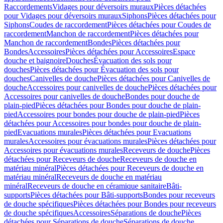
Raccordements
Vidages pour déversoirs muraux
Pièces détachées
pour Vidages pour déversoirs muraux
Siphons
Pièces détachées pour
Siphons
Coudes de raccordement
Pièces détachées pour Coudes de
raccordement
Manchon de raccordement
Pièces détachées pour
Manchon de raccordement
Bondes
Pièces détachées pour
Bondes
Accessoires
Pièces détachées pour Accessoires
Espace
douche et baignoire
Douches
Évacuation des sols pour
douches
Pièces détachées pour Évacuation des sols pour
douches
Canivelles de douche
Pièces détachées pour Canivelles de
douche
Accessoires pour canivelles de douche
Pièces détachées pour
Accessoires pour canivelles de douche
Bondes pour douche de
plain-pied
Pièces détachées pour Bondes pour douche de plain-
pied
Accessoires pour bondes pour douche de plain-pied
Pièces
détachées pour Accessoires pour bondes pour douche de plain-
pied
Evacuations murales
Pièces détachées pour Evacuations
murales
Accessoires pour évacuations murales
Pièces détachées pour
Accessoires pour évacuations murales
Receveurs de douche
Pièces
détachées pour Receveurs de douche
Receveurs de douche en
matériau minéral
Pièces détachées pour Receveurs de douche en
matériau minéral
Receveurs de douche en matériau
minéral
Receveurs de douche en céramique sanitaire
Bâti-
supports
Pièces détachées pour Bâti-supports
Bondes pour receveurs
de douche spécifiques
Pièces détachées pour Bondes pour receveurs
de douche spécifiques
Accessoires
Séparations de douche
Pièces
détachées pour Séparations de douche
Séparations de douche