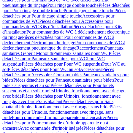
pneumatique du rinçage
Pour rinçage double touche
Pièces détachées
pour Pour rinçage double touche
Pour rinçage simple touche
Pièces
détachées pour Pour rinçage simple touche
Accessoires pour
commandes de WC
Pièces détachées pour Accessoires pour
commandes de WC
Kits d’installation
Pièces détachées pour Kits
d’installation
Pour commandes de WC à déclenchement électronique
du rinçage
Pièces détachées pour Pour commandes de WC à
déclenchement électronique du rinçage
Pour commandes de WC à
déclenchement pneumatique du rinçage
Raccordements
Panneaux
sanitaires Geberit Monolith
Panneaux sanitaires pour WC
Pièces
détachées pour Panneaux sanitaires pour WC
Pour WC
suspendus
Pièces détachées pour Pour WC suspendus
Pour WC au
sol
Pièces détachées pour Pour WC au sol
Accessoires
Pièces
détachées pour Accessoires
Consommables
Panneaux sanitaires pour
bidets
Pièces détachées pour Panneaux sanitaires pour bidets
Pour
bidets suspendus et au sol
Pièces détachées pour Pour bidets
suspendus et au sol
Urinoirs
Urinoirs, fonctionnement avec rinçage,
avec bride
Pièces détachées pour Urinoirs, fonctionnement avec
rinçage, avec bride
Sans abattant
Pièces détachées pour Sans
abattant
Urinoirs, fonctionnement avec rinçage, sans bride
Pièces
détachées pour Urinoirs, fonctionnement avec rinçage, sans
bride
Pour commande d’urinoir apparente ou à encastrer
Pièces
détachées pour Pour commande d’urinoir apparente ou à
encastrer
Avec commande d'urinoir intégrée
Pièces détachées pour