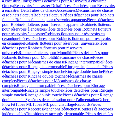
à encastrer Omega
Pièces détachées pour Réservoirs à encastrer
Omega
Réservoirs à encastrer Delta
Pièces détachées pour Réservoirs
à encastrer Delta
Tubes de chasse
Accessoires
Mécanismes de chasse
et robinets flotteurs
Robinets flotteurs
Pièces détachées pour Robinets
flotteurs
Robinets flotteurs pour réservoirs apparents
Pièces détachées
pour Robinets flotteurs pour réservoirs apparents
Robinets flotteurs
pour réservoirs à encastrer
Pièces détachées pour Robinets flotteurs
pour réservoirs à encastrer
Robinets flotteurs pour réservoirs en
céramique
Pièces détachées pour Robinets flotteurs pour réservoirs
en céramique
Robinets flotteurs pour réservoirs, universels
Pièces
détachées pour Robinets flotteurs pour réservoirs,
universels
Robinets flotteurs pour Monolith
Pièces détachées pour
Robinets flotteurs pour Monolith
Mécanismes de chasse
Pièces
détachées pour Mécanismes de chasse
Rinçage interrompable
Pièces
détachées pour Rinçage interrompable
Rinçage simple touche
Pièces
détachées pour Rinçage simple touche
Rinçage double touche
Pièces
détachées pour Rinçage double touche
Mécanismes de chasse
complets
Pièces détachées pour Mécanismes de chasse
complets
Rinçage interrompable
Pièces détachées pour Rinçage
interrompable
Rinçage simple touche
Pièces détachées pour Rinçage
simple touche
Rinçage double touche
Pièces détachées pour Rinçage
double touche
Systèmes de canalisation pour l’alimentation
Geberit
FlowFit
Tubes ML
Tubes ML pour chauffage
Raccords
Pièces
détachées pour Raccords
Manchons
Réductions
Coudes
Tés
Raccords
indémontables
Transitions et raccords, démontables
Pièces détachées