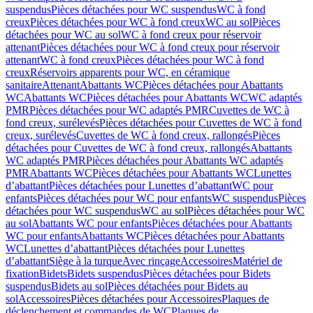
suspendus
Pièces détachées pour WC suspendus
WC à fond
creux
Pièces détachées pour WC à fond creux
WC au sol
Pièces
détachées pour WC au sol
WC à fond creux pour réservoir
attenant
Pièces détachées pour WC à fond creux pour réservoir
attenant
WC à fond creux
Pièces détachées pour WC à fond
creux
Réservoirs apparents pour WC, en céramique
sanitaire
Attenant
Abattants WC
Pièces détachées pour Abattants
WC
Abattants WC
Pièces détachées pour Abattants WC
WC adaptés
PMR
Pièces détachées pour WC adaptés PMR
Cuvettes de WC à
fond creux, surélevés
Pièces détachées pour Cuvettes de WC à fond
creux, surélevés
Cuvettes de WC à fond creux, rallongés
Pièces
détachées pour Cuvettes de WC à fond creux, rallongés
Abattants
WC adaptés PMR
Pièces détachées pour Abattants WC adaptés
PMR
Abattants WC
Pièces détachées pour Abattants WC
Lunettes
d’abattant
Pièces détachées pour Lunettes d’abattant
WC pour
enfants
Pièces détachées pour WC pour enfants
WC suspendus
Pièces
détachées pour WC suspendus
WC au sol
Pièces détachées pour WC
au sol
Abattants WC pour enfants
Pièces détachées pour Abattants
WC pour enfants
Abattants WC
Pièces détachées pour Abattants
WC
Lunettes d’abattant
Pièces détachées pour Lunettes
d’abattant
Siège à la turque
Avec rinçage
Accessoires
Matériel de
fixation
Bidets
Bidets suspendus
Pièces détachées pour Bidets
suspendus
Bidets au sol
Pièces détachées pour Bidets au
sol
Accessoires
Pièces détachées pour Accessoires
Plaques de
déclenchement et commandes de WC
Plaques de